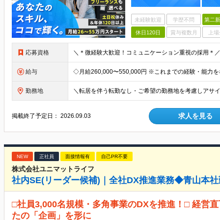
未経験歓迎
学歴不問
第二新
休日120日
賞与複数月
上場
応募資格
給与
勤務地
求人を見る
掲載終了予定日：
2026.09.03
NEW
正社員
面接情報有
自己PR不要
株式会社ユニマットライフ
社内SE(リーダー候補)｜全社DX推進業務◆青山本
□社員3,000名規模・多角事業のDXを推進！□ 経
たの「企画」を形に