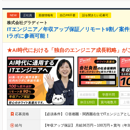
NEW
正社員
面接情報有
自己PR不要
話を聞きたい応募可
株式会社グラディート
ITエンジニア／年収アップ保証／リモート9割／案
Iラボに参画可能！
★AI時代における「独自のエンジニア成⻑戦略」が
未経験歓迎
学歴不問
第二新
休日120日
賞与複数月
上場
応募資格
給与