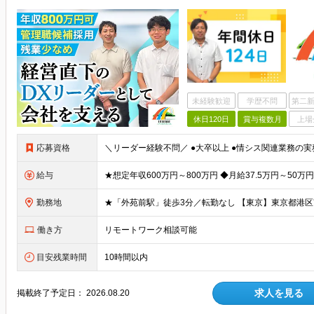
未経験歓迎
学歴不問
第二新
休日120日
賞与複数月
上場
応募資格
給与
勤務地
働き方
リモートワーク相談可能
目安残業時間
10時間以内
求人を見る
掲載終了予定日：
2026.08.20