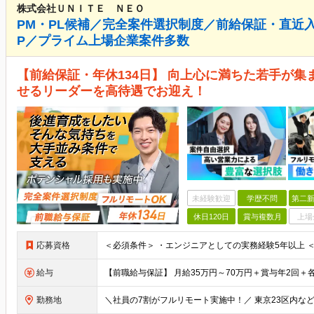
株式会社ＵＮＩＴＥ ＮＥＯ
PM・PL候補／完全案件選択制度／前給保証・直近入
P／プライム上場企業案件多数
【前給保証・年休134日】 向上心に満ちた若手が集
せるリーダーを高待遇でお迎え！
未経験歓迎
学歴不問
第二新
休日120日
賞与複数月
上場
応募資格
給与
勤務地