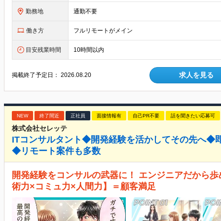
勤務地
通勤不要
働き方
フルリモートがメイン
目安残業時間
10時間以内
求人を見る
掲載終了予定日：
2026.08.20
NEW
終了間近
正社員
面接情報有
自己PR不要
話を聞きたい応募可
株式会社セレッテ
ITコンサルタント◆開発経験を活かしてその先へ◆
◆リモート案件も多数
開発経験をコンサルの武器に！ エンジニアだから歩
術力×コミュ力×人間力】＝顧客満足