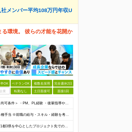
社メンバー平均108万円年収U
まる環境。 彼らの才能を花開か
卒OK
ベテランOK
複数名採用
完全週休2日
企業
転勤なし
土日面接可
面接1回
＜必須条件＞ ・エンジニアとしての実務経験5年以上 ＜尚可条件＞ ・PM、PL経験 ・後輩指導やチームリーダーなど、何らかのリード経験 ※リーダー未経験の方のご応募も大歓迎です！ポテンシャル採用を
【前職給与保証】 月給35万円～70万円＋賞与年2回＋各種手当 ※前職の給与・スキル・経験を考慮の上、決定いたします。 ※月給には固定残業代（月30時間分／5万円～10万円）を含みます。超過分は別途
＼社員の7割がフルリモート実施中！／ 東京23区内など1都3県を中心としたプロジェクト先での勤務となります。 ※勤務地は希望を考慮します ≪本社≫ 東京都渋谷区恵比寿南1丁目3番7号 隅越ビル5階