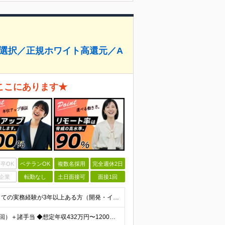
件選択／正規ホワイト高還元／A
ここにあります★
卒OK
ベテランOK
複数名採用
完全週休2日
企業
転勤なし
土日面接可
面接1回
【必須条件】 ◎首都圏・関西圏在住でITエンジニアとしての実務経験が3年以上ある⽅（開発・インフラいずれも歓迎） →首都圏（東京、神奈川、千葉、埼玉）、関西圏（大阪、兵庫、京都）在住のITエンジニア採
【年収アップ保証】 月給36万円～100万円＋賞与（年3回）＋諸手当 ◆想定年収432万円〜1200万円(経験・スキルを考慮し決定) ※年収アップ保証付帯 ◆基本給には⽉20時間分の固定残業代(31,