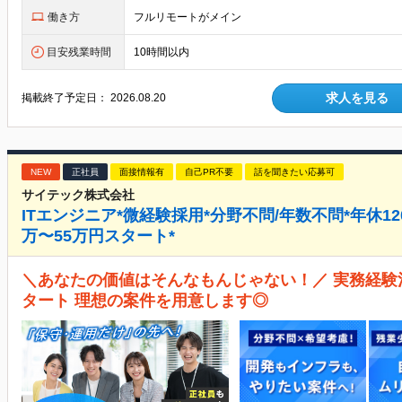
働き方
フルリモートがメイン
目安残業時間
10時間以内
求人を見る
掲載終了予定日：
2026.08.20
NEW
正社員
面接情報有
自己PR不要
話を聞きたい応募可
サイテック株式会社
ITエンジニア*微経験採用*分野不問/年数不問*年休12
万〜55万円スタート*
＼あなたの価値はそんなもんじゃない！／ 実務経験浅
タート 理想の案件を用意します◎