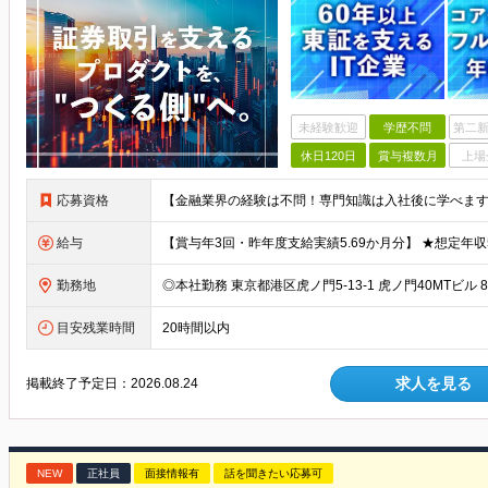
未経験歓迎
学歴不問
第二新
休日120日
賞与複数月
上場
応募資格
給与
勤務地
目安残業時間
20時間以内
求人を見る
掲載終了予定日：
2026.08.24
NEW
正社員
面接情報有
話を聞きたい応募可