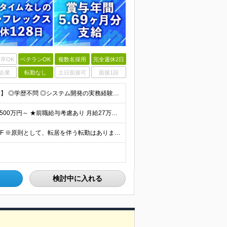
卒OK
ベテランOK
複数名採用
完全週休2日
企業
転勤なし
土日面接可
面接1回
【金融業界の経験は不問！専門知識は入社後に学べます】 ◎学歴不問 ◎システム開発の実務経験をお持ちの方 └3年以上・Java、C#いずれかの使用経験をお持ちの方を想定しております 【以下のような方は
【賞与年3回・昨年度支給実績5.69か月分】 ★想定年収500万円～ ★前職給与考慮あり 月給27万円～59万円 +残業代全額支給(1分単位、監督職以下) +人事評価による賞与年2回（4月/10月）
◎本社勤務 東京都港区虎ノ門5-13-1 虎ノ門40MTビル 8F ※原則として、転居を伴う転勤はありません ※(変更の範囲)上記を除く当社関連勤務地
検討中に入れる