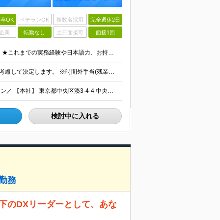
卒OK
ベテランOK
複数名採用
完全週休2日
企業
転勤なし
土日面接可
面接1回
＼＊微経験大歓迎！コミュニケーション重視の採用＊／ ★これまでの実務経験や日本語力、お持ちの“意欲”重視の採用★ ＜＊必須スキル＊＞ 【学歴】高卒以上 【経験】システム開発・保守・運用の経験をお持ち
◇月給260,000〜550,000円 ※これまでの経験・能力を考慮して決定します。 ※時間外手当(残業・休日)/通勤手当(上限5万円)は別途支給
＼転居を伴う転勤なし・ご希望の勤務地を考慮しアサイン／ 【本社】 東京都中央区湊3-4-4 中央山田ビル3Ｆ ※東京都内中心の各プロジェクト先での勤務 ＜勤務地例＞ 東京都中央区・千代田区など
検討中に入れる
社勤務
営直下のDXリーダーとして、あな