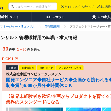
サイトマップ
ヘルプ
求人掲載
検討中リスト
スカウト
AIの求
マネージャー・ITコンサル
管理職採用
プロジェクトマネージャー・IT
ンサル × 管理職採用の転職・求人情報
30
1～30
件中
件を表示
PICK UP!
正社員
面接情報有
自己PR不要
話を聞きたい応募可
株式会社東証コンピュータシステム
開発エンジニア◆自社サービス◆企画から携われる◆
制◆賞与5.69か月分◆時間休ＯＫ
【業界未経験者も歓迎/企画からプロダクトを育てる
業界のスタンダードになる。