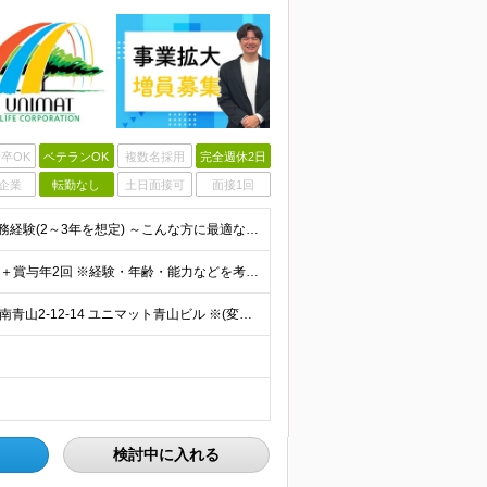
卒OK
ベテランOK
複数名採用
完全週休2日
企業
転勤なし
土日面接可
面接1回
＼リーダー経験不問／ ●大卒以上 ●情シス関連業務の実務経験(2～3年を想定) ～こんな方に最適なポジションです～ ・大きな裁量、スケール感で企画を動かしたい方 ・アイデアや経験を活かして構想から関
★想定年収600万円～800万円 ◆月給37.5万円～50万円＋賞与年2回 ※経験・年齢・能力などを考慮の上、決定します。 ※残業代は管理職採用のためなし ※試用期間3ヶ月(期間中の待遇等に差異なし
★「外苑前駅」徒歩3分／転勤なし 【東京】東京都港区南青山2-12-14 ユニマット青山ビル ※(変更の範囲)上記を除く当社関連勤務地
検討中に入れる