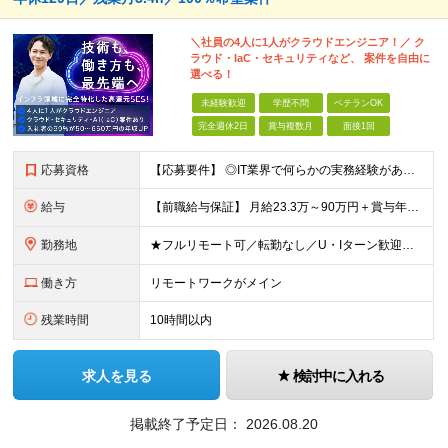
＼社員の4人に1人がクラウドエンジニア！／ ク
ラウド・IaC・セキュリティなど、 案件を自由に
選べる！
未経験歓迎
学歴不問
ベテランOK
完全週休2日
賞与複数月
面接1回
応募資格
【応募要件】 ◎IT業界で何らかの実務経験がある方 └2～3ヶ月の実務経験のある方は歓迎します！ 例）PCキッティングやモバイル通信基地局の業務経験者など インフラエンジニアとして経験のある方は、
給与
【前職給与保証】 月給23.3万～90万円＋賞与年2回＋インセンティブ ★年収1000万円以上の実績あり！ ※上記月給には月20～30時間分（2万9,300円～21万7,900円）の固定残業代を含み
勤務地
★フルリモート可／転勤なし／U・Iターン歓迎★ ◎勤務地は相談の上、ご自宅近くに調整します！ 【勤務地】 本社、または東京／埼玉／千葉／神奈川／愛知／仙台のクライアント先 ◎完全在宅（フルリモート）
働き方
リモートワークがメイン
残業時間
10時間以内
求人を見る
検討中に入れる
掲載終了予定日：
2026.08.20