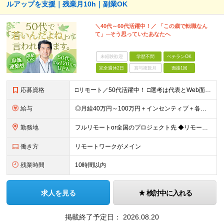
ルアップを支援｜残業月10h｜副業OK
＼40代～60代活躍中！／ 「この歳で転職なん
て」─そう思っていたあなたへ
未経験歓迎
学歴不問
ベテランOK
完全週休2日
賞与複数月
面接1回
応募資格
□リモート／50代活躍中！ □選考は代表とWeb面談1回のみ □カジュアル面談も大歓迎！ 【応募条件】 ◎ITエンジニアの開発の実務経験をお持ちの方 └言語・業界・ジャンル不問（インフラ案件も多数！
給与
◎月給40万円～100万円＋インセンティブ＋各種手当 ・年収120万〜300万円UPの実績も！ ・平均年収UP率は1.1～1.3倍 ・案件単価100%公開 × 単価連動の給与制度 ・能力等を考慮の上
勤務地
フルリモートor全国のプロジェクト先 ◆リモート実施率80% ◆UIターン歓迎！転勤なし ※(変更の範囲)上記を除く当社関連勤務地 本社：東京都新宿区西新宿3-9-23 西新宿大和ビル3F ＼AI
働き方
リモートワークがメイン
残業時間
10時間以内
求人を見る
検討中に入れる
掲載終了予定日：
2026.08.20