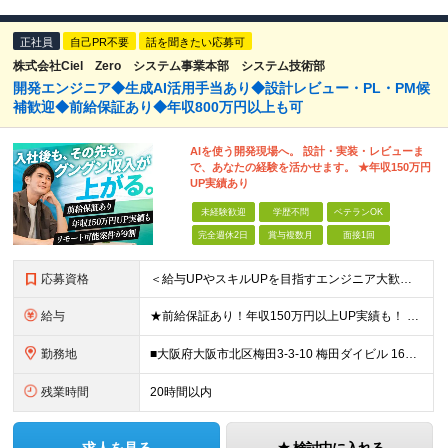
正社員
自己PR不要
話を聞きたい応募可
株式会社Ciel Zero システム事業本部 システム技術部
開発エンジニア◆生成AI活用手当あり◆設計レビュー・PL・PM候
補歓迎◆前給保証あり◆年収800万円以上も可
AIを使う開発現場へ。 設計・実装・レビューま
で、あなたの経験を活かせます。 ★年収150万円
UP実績あり
未経験歓迎
学歴不問
ベテランOK
完全週休2日
賞与複数月
面接1回
応募資格
＜給与UPやスキルUPを目指すエンジニア大歓迎＞ ■学歴不問 ■ブランクありOK ■下記いずれかのご経験をお持ちの方 ・オープン系、Web系、業務系システムの開発経験 ・基本設計、詳細設計、コードレビ
給与
★前給保証あり！年収150万円以上UP実績も！ ★年収800万円以上も可能 ★賞与やインセンティブ、各種手当あり ----------------------- □提案部分から参画が可能な方 年収80
勤務地
■大阪府大阪市北区梅田3-3-10 梅田ダイビル 16階 JR「大阪駅」（JR各線）徒歩約5分／阪急・阪神「大阪梅田駅」（阪急各線・阪神本線）徒歩約8分 ■大阪府大阪市北区芝田2-7-18 LUCI
残業時間
20時間以内