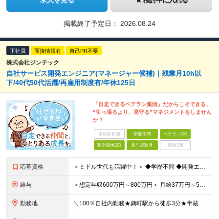
求人を見る
検討中に入れる
掲載終了予定日：
2026.08.24
正社員
面接情報有
自己PR不要
株式会社ジンテック
自社サービス開発エンジニア(マネージャー候補)｜残業月10h以
下/40代50代活躍/再雇用制度有/年休125日
「自走できるベテラン集団」だからこそできる、
“引っ張るより、見守る”マネジメントをしません
か？
未経験歓迎
学歴不問
ベテランOK
完全週休2日
賞与複数月
面接1回
応募資格
＜ミドル世代も活躍中！＞ ◆学歴不問 ◆開発エンジニア（サーバーサイド）における経験をお持ちの方（目安3年以上/自ら手を動かせるレベルの方を想定） ＜こんな方は歓迎です＞ ◆PHPを用いた開発経験を
給与
＜想定年収600万円～800万円＞ 月給37万円～50万円＋賞与年2回（6月・12月） ※経験・スキル、能力を考慮して決定いたします ※残業代は全額支給いたします ※試用期間3ヶ月あり（期間中の待遇面
勤務地
＼100％自社内勤務★麹町駅から徒歩3分★半蔵門駅から徒歩7分／ 【本社】東京都千代田区二番町11-7 住友不動産二番町ビル3F ※(変更の範囲)上記を除く当社関連勤務地