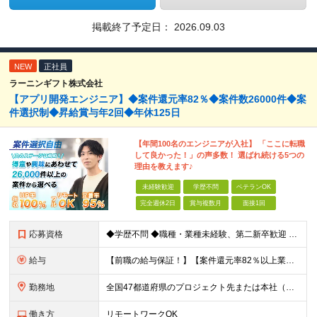
掲載終了予定日：
2026.09.03
NEW
正社員
ラーニンギフト株式会社
【アプリ開発エンジニア】◆案件還元率82％◆案件数26000件◆案
件選択制◆昇給賞与年2回◆年休125日
【年間100名のエンジニアが入社】 「ここに転職
して良かった！」の声多数！ 選ばれ続ける5つの
理由を教えます♪
未経験歓迎
学歴不問
ベテランOK
完全週休2日
賞与複数月
面接1回
応募資格
◆学歴不問 ◆職種・業種未経験、第二新卒歓迎 【具体的には】 1ヶ月でも実務経験があれば尚◎ ※豊富な経験者は特に給与面で大きな優遇有 ＜経験浅めの方でも歓迎＞ ★以下「◎」いずれかに該当され
給与
【前職の給与保証！】【案件還元率82％以上業界最高水準！】【転職者の100%が収入UPを実現！】 ＼スキルに見合った収入を望む方は、ぜひ！／ 【経験1年未満の方】 月給23万円～35万円 ※月給には
勤務地
全国47都道府県のプロジェクト先または本社（新宿区） ◎勤務地は希望を考慮。転勤はありません。 ◎フルリモート(完全在宅勤務）多数あります。 ◎転職時にお引越しをご検討の際には引越し費用または住宅手
働き方
リモートワークOK