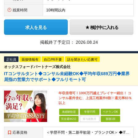
残業時間
10時間以内
求人を見る
検討中に入れる
掲載終了予定日：
2026.08.24
正社員
面接情報有
自己PR不要
話を聞きたい応募可
オックスフォードパートナーズ株式会社
ITコンサルタント◆コンサル未経験OK◆平均年収689万円◆業界
屈指の営業力でサポート◆フルリモート可
年収倍増可！1000万円越えプレイヤー続出！ コ
ンサル案件含む、上流工程案件8割！還元率83％
以上
未経験歓迎
学歴不問
ベテランOK
完全週休2日
賞与複数月
面接1回
応募資格
＜学歴不問・第二新卒歓迎・ブランクOK＞ ◆IT業界での実務経験（2年以上） ※アプリ・インフラ等の領域は不問 【歓迎条件】 ◎コンサルティングファームでの実務経験 ◎SIにおける上流工程