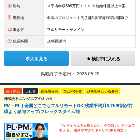
給与
＜平均年収689万円！！＞ ☆前給保証以上☆案件待機期間も給与保証あり☆ 月給40万円～150万円（固定残業代含む） ※経験や能力を考慮し決定します ※試用期間6ヶ月あり。条件や待遇に差異はありません
勤務地
全国のプロジェクト先(1都3県/東海/関西/福岡)での勤務となります。 ★全国から参画可能な案件あり！ ★リモートワーク・リモート併用・常駐案件すべてあり！ ★転居を伴う転勤はナシ ┗1人1人の働き
働き方
フルリモートがメイン
残業時間
10時間以内
求人を見る
検討中に入れる
掲載終了予定日：
2026.08.20
終了間近
正社員
面接情報有
自己PR不要
話を聞きたい応募可
株式会社エンジニアのミカタ
PM・PL | 全国どこでもフルリモートOK/残業平均月8.7h/9割が前
職より給与アップ/フレックスタイム制
「そろそろ上を目指したい」その想い、チームで
叶える。 働きやすさとキャリアUPを両立！