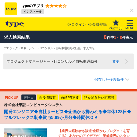
typeのアプリ
インストール
ログイン
会員登録
検討中(
0
)
MENU
8
求人検索結果
件中
1～8
件表示
プロジェクトマネージャー・ITコンサル × 自転車通勤可の転職・求人情報
プロジェクトマネージャー・ITコンサル／自転車通勤可
変更
保存した検索条件
PICK UP!
正社員
面接情報有
自己PR不要
話を聞きたい応募可
株式会社東証コンピュータシステム
開発エンジニア◆自社サービス◆企画から携われる◆年休128日◆
フルフレックス制◆賞与5.69か月分◆時間休ＯＫ
【業界未経験者も歓迎/企画からプロダクトを育
てる】 あなたのアイデアが、証券業界のスタン