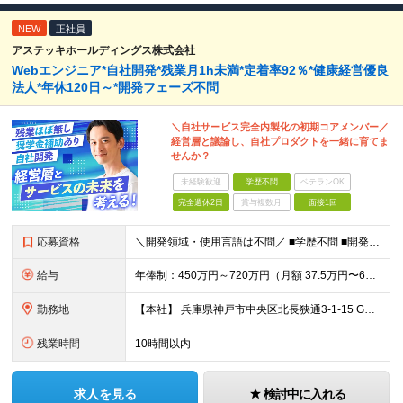
NEW
正社員
アステッキホールディングス株式会社
Webエンジニア*自社開発*残業月1h未満*定着率92％*健康経営優良
法人*年休120日～*開発フェーズ不問
＼自社サービス完全内製化の初期コアメンバー／
経営層と議論し、自社プロダクトを一緒に育てま
せんか？
未経験歓迎
学歴不問
ベテランOK
完全週休2日
賞与複数月
面接1回
応募資格
＼開発領域・使用言語は不問／ ■学歴不問 ■開発経験3年以上 （例：TypeScript/Next.js/Flutter/Python/Djangoなど） ★こんな方を歓迎します！ ・「特定領域だけ
給与
年俸制：450万円～720万円（月額 37.5万円〜60万円） ※経験・スキル・前職給与を最大限考慮の上、決定いたします。 ※試用期間6ヶ月あり（期間中は資格取得等各種補助および奨学金支援手当は対象
勤務地
【本社】 兵庫県神戸市中央区北長狭通3-1-15 Gビル神戸三宮3F ※転勤はありません ※(変更の範囲)上記を除く当社関連勤務地
残業時間
10時間以内
求人を見る
検討中に入れる