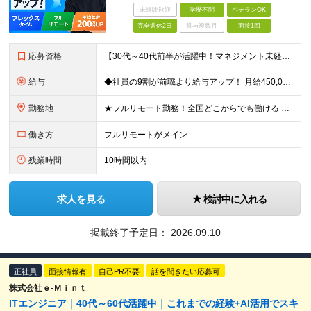
未経験歓迎
学歴不問
ベテランOK
完全週休2日
賞与複数月
面接1回
応募資格
【30代～40代前半が活躍中！マネジメント未経験歓迎】 ●エンジニアとしての実務経験を3年以上お持ちの方 （開発言語や担当フェーズは不問） ●学歴不問 ★「PLやPMにステップアップしたい」 「後輩
給与
◆社員の9割が前職より給与アップ！ 月給450,000円～531,500円+賞与＋インセンティブ ※経験・スキルを考慮の上、優遇いたします ※残業代につきましては、面接時にご説明させていただきます
勤務地
★フルリモート勤務！全国どこからでも働ける ＼一人にならない！帰属意識を感じながら働ける／ リモートでもメンバー間のやり取りをスムーズに行えるように、 当社ではLINEグループを導入。活発なコミュニ
働き方
フルリモートがメイン
残業時間
10時間以内
求人を見る
検討中に入れる
掲載終了予定日：
2026.09.10
正社員
面接情報有
自己PR不要
話を聞きたい応募可
株式会社ｅ‐Ｍｉｎｔ
ITエンジニア｜40代～60代活躍中｜これまでの経験+AI活用でスキ