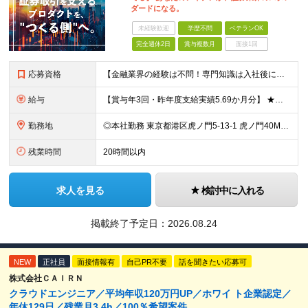
ダードになる。
未経験歓迎
学歴不問
ベテランOK
完全週休2日
賞与複数月
面接1回
応募資格
【金融業界の経験は不問！専門知識は入社後に学べます】 ◎学歴不問 ◎システム開発の実務経験をお持ちの方 └3年以上・Java、C#いずれかの使用経験をお持ちの方を想定しております 【以下のような方は
給与
【賞与年3回・昨年度支給実績5.69か月分】 ★想定年収500万円～ ★前職給与考慮あり 月給27万円～59万円 +残業代全額支給(1分単位、監督職以下) +人事評価による賞与年2回（4月/10月）
勤務地
◎本社勤務 東京都港区虎ノ門5-13-1 虎ノ門40MTビル 8F ※原則として、転居を伴う転勤はありません ※(変更の範囲)上記を除く当社関連勤務地
残業時間
20時間以内
求人を見る
検討中に入れる
掲載終了予定日：
2026.08.24
NEW
正社員
面接情報有
自己PR不要
話を聞きたい応募可
株式会社ＣＡＩＲＮ
クラウドエンジニア／平均年収120万円UP／ホワイ ト企業認定／
年休129日／残業月3.4h／100％希望案件