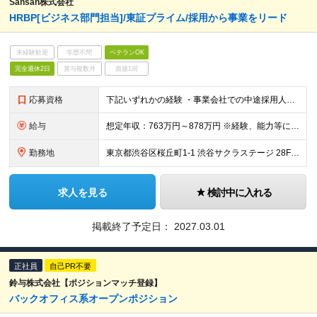
Sansan株式会社
HRBP[ビジネス部門担当]/東証プライム/採用から事業をリード
未経験歓迎
学歴不問
ベテランOK
完全週休2日
賞与複数月
面接1回
応募資格
下記いずれかの経験 ・事業会社での中途採用人事経験（2年以上）※採用人数規模は年間50名以上 ・人材エージェント企業でのリクルーティング営業経験（2年以上） ・ヘッドハンティングファームでダイレクトス
給与
想定年収：763万円～878万円 ※経験、能力等に応じて個別に決定します。 ※年収763万の場合：月額53万（基本給42.9万＋時間外手当10.1万） ※年収878万の場合：月額61万（基本給49.
勤務地
東京都渋谷区桜丘町1-1 渋谷サクラステージ 28F （変更の範囲）上記を除く当社関連勤務地
求人を見る
検討中に入れる
掲載終了予定日：
2027.03.01
正社員
自己PR不要
鈴与株式会社【ポジションマッチ登録】
バックオフィス系オープンポジション