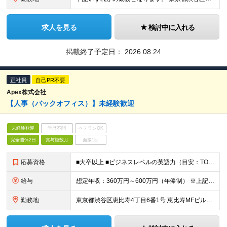
求人を見る
検討中に入れる
掲載終了予定日：
2026.08.24
正社員
自己PR不要
Apex株式会社
【人事（バックオフィス）】未経験歓迎
未経験歓迎
学歴不問
ベテランOK
完全週休2日
賞与複数月
面接1回
応募資格
■大卒以上 ■ビジネスレベルの英語力（目安：TOEIC 750点）※ ■ネイティブレベルの日本語力 ■2年以上の社会人経験 ※社内ミーティング等は全て英語となるため、会話・読み書きどちらもできる方を想
給与
想定年収：360万円～600万円（年俸制） ※上記年収は賞与などの手当を含む ※給与詳細は経験・能力を踏まえて決定 ※残業代45時間超過分は追加支給有
勤務地
東京都渋谷区恵比寿4丁目6番1号 恵比寿MFビル7階