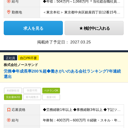
給与
◆年収：504万円～1,068万円 ＊当社総合職社員の平均年収677万円（平均年齢32歳） ◆月給：42万円～89万円 ※45時間分の固定残業代（10万9249円～23万1503円）含む。45時間を
勤務地
＜東京本社＞ 東京都中央区銀座四丁目12番15号 歌舞伎座タワー17階 (変更の範囲)上記を除く当社関連勤務地
求人を見る
検討中に入れる
掲載終了予定日：
2027.03.25
正社員
自己PR不要
株式会社ノースサンド
労務◆年成長率200％超◆働きがいのある会社ランキング7年連続
選出
未経験歓迎
学歴不問
ベテランOK
完全週休2日
賞与複数月
面接1回
応募資格
◆労務経験1年以上 ◆事務経験3年以上 ◆下記ツールでの実務経験が1年以上 ・Excel：入力、表作成、関数（IF、VLOOKUPレベル） ※複数のリストから集計が可能なレベル ・Word：文書作成
給与
年俸制：400万円～600万円 ※経験・スキル・年齢を考慮の上、決定します ※上記金額を12分割で月々支給します ※試用期間3ヶ月あり。期間中の給与・待遇に差異はありません ※上記金額には固定残業代