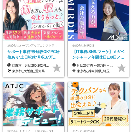
株式会社オープンアップコンストラクション（東証プライム上場グループ）
株式会社MIRDIS
サポート事務*未経験OK*PC研
【IT事務/SNS/マーケ】メガベ
修あり*土日祝休*月収37万円
ンチャー／年間休日130日／
可*面接1回/o
SNS業務／リモート可能／未
◎東京：月給280,202円～402,430円 ◎大阪：月給269,824円～392,052円 ◎名古屋：月給285,967円～408,195円 ◎その他：月給265,212円～387,440円 ※試用期間3か月／待遇は研修期間中のみ変更あり （東京：23.9万円～、大阪：月給23.4万円～、名古屋：月給24.2万円～、その他：月給23.1万円～） ※固定残業代（配属後に支給）・一律手当を含む ※固定残業代は残業がない場合も支給し、超過分は別途支給する ※年齢、経験、能力を考慮し、支給額を決定します。
月給26万円～60万円＋賞与1回＋各種手当 ★Point：経験者の方は100％年収UPでの待遇提示も可能！ ※試用期間6カ月 ※期間中は月給23万円以上～スタート ※期間中は契約社員
経験◎
東京都_大阪府_愛知県_北海道_宮城県_新潟県_石川県_静岡県_広島県_福岡県_沖縄県
東京都_神奈川県_埼玉県_千葉県
株式会社ＡＴＪＣ【上場グループ】
テクバン株式会社