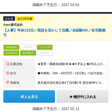
掲載終了予定日：
2027.03.01
正社員
自己PR不要
Apex株式会社
【人事】年休132日／英語を活かして活躍／未経験OK／在宅勤務
可
未経験歓迎
学歴不問
ベテランOK
完全週休2日
賞与複数月
面接1回
応募資格
★業界・職種未経験OK★ ■大卒以上 ■2年以上の社会人経験 ■ビジネスレベルの英語力（目安：TOEIC800点以上） ■母国語レベルの日本語力
給与
◆年棒制：360～450万円＜16分割して給与支給＞ （想定月給：22.5万～28万円） ※上記にはベース給(オファー時の年収により変動)、賞与、固定残業代59,818円～74,773円(45時間分
勤務地
東京都渋谷区恵比寿4丁目6番1号 恵比寿MFビル7階
求人を見る
検討中に入れる
掲載終了予定日：
2027.01.11