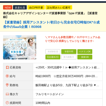
NEW
派遣社員
自己PR不要
話を聞きたい応募可
株式会社キャリアデザインセンター IT派遣事業部「type IT派遣」【派遣登
録】
【派遣登録】採用アシスタント/初日から完全在宅◎時短OK*☆成
長中のSaaS企業！/93908
＼ママさんも多数活躍中／ OJTやマニュアルあ
りで安心◎ 残業なしでムリなく働けます♪
未経験歓迎
学歴不問
ベテランOK
完全週休2日
賞与複数月
面接1回
応募資格
≪20代・30代活躍中！≫ ◆採用アシスタント経験または営業事務経験 ◆リモート勤務経験 ※ブランクがある方やこれまでのご経験に自信がない方も、まずはお気軽にご応募ください！ ※ご経歴をなるべく詳細
給与
時給1900円 ☆想定月収30万4000円（8H×20日） ※交通費全額支給 ※在宅日数に応じて、在宅勤務手当あり
勤務地
飯田橋駅より徒歩5分、九段下駅より徒歩7分 ▼服装：私服 ▼働き方：在宅勤務 ※初日からリモート勤務可能 ▼受動喫煙対策：屋内禁煙
働き方
フルリモートがメイン
残業時間
10時間以内