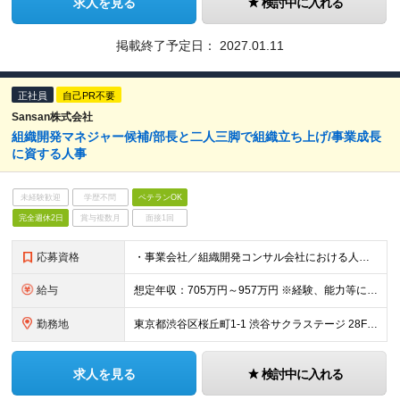
求人を見る
検討中に入れる
掲載終了予定日：
2027.01.11
正社員
自己PR不要
Sansan株式会社
組織開発マネジャー候補/部長と二人三脚で組織立ち上げ/事業成長
に資する人事
未経験歓迎
学歴不問
ベテランOK
完全週休2日
賞与複数月
面接1回
応募資格
・事業会社／組織開発コンサル会社における人材開発・育成体系の企画・実行経験（目安：3年以上） ・経営層、各部門の責任者、複数のステークホルダーと調整交渉を行いながらプロジェクト・業務を主体的に企画、推
給与
想定年収：705万円～957万円 ※経験、能力等に応じて個別に決定します。 ※年収705万の場合：月額49万（基本給39.6万＋時間外手当9.4万） ※年収957万の場合：月額66万（基本給53.4
勤務地
東京都渋谷区桜丘町1-1 渋谷サクラステージ 28F （変更の範囲）上記を除く当社関連勤務地
求人を見る
検討中に入れる