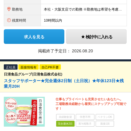
勤務地
本社・大阪支店での勤務 ※勤務地は希望を考慮して決定します。 ※場合により転勤の可能性もございます。 ※U・Iターン歓迎！ ■本社・大阪支店 大阪府門真市松生町6-20
残業時間
10時間以内
求人を見る
検討中に入れる
掲載終了予定日：
2026.08.20
正社員
面接情報有
自己PR不要
日清食品グループ(日清食品株式会社)
スタッフサポーター★完全週休2日制（土日祝）★年休123日★残
業月20H
仕事もプライベートも充実させたいあなたへ。
工場勤務未経験から着実にステップアップ可能で
す！
未経験歓迎
学歴不問
ベテランOK
完全週休2日
賞与複数月
面接1回