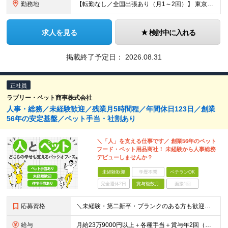
勤務地
【転勤なし／全国出張あり（月1～2回）】 東京都目黒区三田1-11-1 ※(変更の範囲)上記を除く当社関連勤務地
求人を見る
検討中に入れる
掲載終了予定日：
2026.08.31
正社員
ラブリー・ペット商事株式会社
人事・総務／未経験歓迎／残業月5時間程／年間休日123日／創業
56年の安定基盤／ペット手当・社割あり
＼「人」を支える仕事です／ 創業56年のペット
フード・ペット用品商社！ 未経験から人事総務
デビューしませんか？
未経験歓迎
学歴不問
ベテランOK
完全週休2日
賞与複数月
面接1回
応募資格
＼未経験・第二新卒・ブランクのある方も歓迎！／ ■大卒以上 ■基本的なPCスキルをお持ちの方（Excelに入力ができればOK） 今回は、意欲・人物を重視した採用です。必要な知識は入社後に身につけら
給与
月給23万9000円以上＋各種手当＋賞与年2回（年間約2ヶ月分） ★経験・年齢・能力などを考慮のうえ決定 ★残業代は別途全額支給 ＜あわせて支給される手当＞ ◆扶養手当（配偶者：月1万円、子ども1