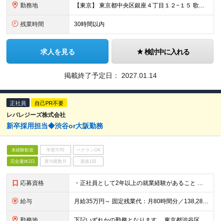
勤務地
【東京】 東京都中央区銀座４丁目１２−１５ 歌舞伎座タワー 7F ※(変更の範囲)上記を除く当社関連勤務地
残業時間
30時間以内
求人を見る
検討中に入れる
掲載終了予定日：
2027.01.14
正社員
自己PR不要
レバレジーズ株式会社
新卒採用担当◆渋谷or大阪勤務
未経験歓迎
学歴不問
ベテランOK
完全週休2日
賞与複数月
面接1回
応募資格
・正社員として2年以上の就業経験があること ・無形商材の営業経験、あるいは企画職（※）としての実務経験がある方 ※定量的なミッションを手掛けた企画経験 ex.営業企画（カスタマーサクセスなども含む
給与
月給35万円～ 固定残業代：月80時間分／138,285円を含み支給 ※給与支給額により変動、超過分別途支給 ※固定残業時間＝実残業時間ではありません ※試用期間6ヶ月あり（期間中は有給休暇なしとなり
勤務地
下記いずれかの勤務となります。 東京都渋谷区渋谷二丁目24-12 渋谷スクランブルスクエア24F/25F 大阪府大阪市北区堂島一丁目5-30 堂島プラザビル7F/8F 変更の範囲：会社の定める事業所