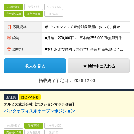
未経験歓迎
学歴不問
ベテランOK
完全週休2日
賞与複数月
面接1回
応募資格
ポジションマッチ登録対象職種において、何かしらの知識・経験を有する方 【活かせる経験・スキル】 ポジションマッチ登録対象職種に関連する知識・経験 ※該当ポジションが数多く存在する為、様々な経験が活か
給与
■月給：270,000円～ 基本給255,000円/無限定手当15,000円 ＜年収例＞500万～850万円 ※時間外勤務手当、無限定手当を含めた想定年収です ※通勤手当、家族手当等の諸手当は規定に
勤務地
■本社および静岡市内の当社事業所 ※転勤は当面ございません ＜本社＞ 静岡県静岡市清水区入船町11-1
求人を見る
検討中に入れる
掲載終了予定日：
2026.12.03
正社員
自己PR不要
オルビス株式会社【ポジションマッチ登録】
バックオフィス系オープンポジション
未経験歓迎
学歴不問
ベテランOK
完全週休2日
賞与複数月
面接1回