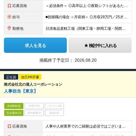
応募資格
＜必須条件＞ ◎高卒以上 ◎夜勤シフトがあるため、自動車や原付など、公共交通機関以外の通勤手段を確保できる方 女性が多数活躍しています！(労務管理をしていただくパート社員も、ほとんどが女性です) 2
給与
■技能職の場合 ＜月収例＞ ◎月収29万円／25才（月給＋残業20h+各種手当） ◎月収31万円／30才（月給＋残業20h+各種手当） ■月給22万540円以上 ★入社時の想定年収 420万円以上
勤務地
日清食品直轄工場（関東工場・静岡工場・関西工場・滋賀工場・下関工場） 【関東工場】茨城県取手市清水667-1 【静岡工場】静岡県焼津市相川17-2 【関西工場】滋賀県栗東市下鈎21-1 【滋賀工場】
求人を見る
検討中に入れる
掲載終了予定日：
2026.08.20
正社員
自己PR不要
株式会社北の達人コーポレーション
人事担当【東京】
未経験歓迎
学歴不問
ベテランOK
完全週休2日
賞与複数月
面接1回
応募資格
人事や人材業界でのご経験は必須ではございません。 人材領域に強い興味をお持ちで、一気通貫の人事業務を通して組織の拡大に貢献したいという想いをお持ちの方からのエントリーをお待ちしております。