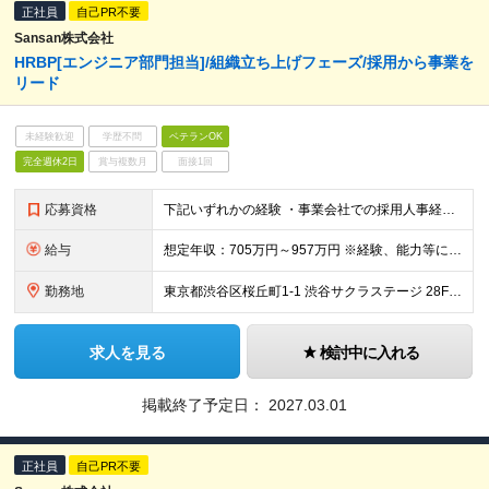
正社員
自己PR不要
Sansan株式会社
HRBP[エンジニア部門担当]/組織立ち上げフェーズ/採用から事業を
リード
未経験歓迎
学歴不問
ベテランOK
完全週休2日
賞与複数月
面接1回
応募資格
下記いずれかの経験 ・事業会社での採用人事経験（2年以上）※中途・新卒不問 ・人材エージェント企業でのリクルーティング営業経験（2年以上） ・ヘッドハンティングファームでダイレクトスカウトを通じて幹部
給与
想定年収：705万円～957万円 ※経験、能力等に応じて個別に決定します。 ※年収705万の場合：月額49万（基本給39.6万＋時間外手当9.4万） ※年収957万の場合：月額66万（基本給53.4
勤務地
東京都渋谷区桜丘町1-1 渋谷サクラステージ 28F （変更の範囲）上記を除く当社関連勤務地
求人を見る
検討中に入れる
掲載終了予定日：
2027.03.01
正社員
自己PR不要