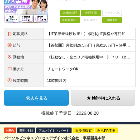
未経験歓迎
学歴不問
ベテランOK
完全週休2日
賞与複数月
面接1回
応募資格
【IT業界未経験歓迎！】 特別なIT資格や専門知識は必要ありません。 ・学歴不問（文系・理系不問） ・第二新卒、既卒の方も歓迎 ・20代を中心に幅広い年代が活躍中 ・基本的なPC操作ができる方 ・タ
給与
【首都圏】月収例29.5万円（月給26万円＋諸手当） 【東海・関西】月収例28.5万円（月給25万円＋諸手当） 【九州】月収例26万円（月給23万円＋諸手当） ※経験・スキル・前職給与を踏まえ、総合
勤務地
《転勤なし・全エリア積極採用中！》 ＊U・Iターンも歓迎 ＊研修はオンライン実施 ★勤務エリアは下記よりお選びいただけます★ 【首都圏】東京・神奈川・千葉・埼玉 【東海】愛知 【関西】大阪、京都、兵庫
働き方
リモートワークOK
残業時間
10時間以内
求人を見る
検討中に入れる
掲載終了予定日：
2026.08.20
NEW
契約社員
アルバイト・パート
面接情報有
自己PR不要
パーソルビジネスプロセスデザイン株式会社 事業開発本部