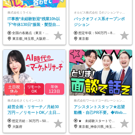
株式会社ミライル
オルビス株式会社【ポジションマッチ登録】
IT事務*未経験歓迎*残業10h以
バックオフィス系オープンポ
下*年休130日*服装・髪型自由
ジション
*AI研修あり*住宅手当あり*転
全国の各拠点（東京・埼玉・新潟・福岡・大阪）で募集中！ 給与は以下の通り、勤務地により異なります。 新潟勤務の場合 201,000円〜201,000円（試用期間変更なし）＋賞与 東京・埼玉勤務の場合 225,000円〜250,000円（試用期間 220,000円）＋賞与 福岡勤務の場合 182,000円〜220,000円（試用期間182,000円）＋賞与 大阪勤務の場合 210,000円〜210,000円（試用期間変更なし）＋賞与 初年度想定年収：280～300万円 ※残業代は全額支給します（1分単位でお支払いします） ※試用期間6ヵ月。試用期間中でも条件変わらず。 ※土日祝含めた勤務可能な方は、土日手当10,000円（毎月）を別途支給。
想定年収：500万円～800万円 ※ご経験やスキルに応じて決定します。 ※上記想定年収はあくまでも目安の金額であり、 選考を通じて上下する可能性があります。
勤なし
東京都_埼玉県_大阪府_新潟県_福岡県
東京都
株式会社さくらインベスト
株式会社ワールドコーポレーション 採用事業部【上場グループ】
経営企画・リサーチ／月給30
アシスタントスタッフ★志望
万円～／リモートOK／土日祝
動機・自己PR不要。◆Web面
休み／生成AIを活用できる方
談OK◆完全週休2日◆年収700
想定月給：30万円～50万円程度＋各種手当＋賞与年2回 ※想定年収：400万円～600万円 ※経験・能力等考慮の上、規定により優遇 ※上記月給には固定残業代を含みます。固定残業代は、時間外労働の有無に関わらず月10時間分（月2.2万円（月収30万円の場合）～3.6万円（月収50万円の場合））を支給し、超過分は追加で支給します ※試用期間2ヶ月（待遇に差異なし） 【固定残業代について】 固定残業10時間分（22,000円～36,000円）を含む ※超過分は別途全額支給
★ 未経験スタートでも月収40万円以上も目指せます！ ★ ★ 試用期間6か月あり／給与・待遇に変更なし ★ ＼パターン①orパターン②で給与形態の選択が可能／ ＜パターン①＞ 月給+交通費+（残業代は全額別途支給） 【首都圏・関東・北信越】 月給30.0万円以上 【関西】 月給27.5万円以上 【中部】 月給26.5万円以上 【東北】 月給24.5万円以上 【北海道】 月給24.0万円以上 【九州・中四国】 月給25.5万円以上 ＜パターン②＞ 月給（固定残業代20H含む）+交通費+賞与年2回+残業代 （※20H場合を超過した場合は全額別途支給） 【首都圏・関東・北信越】 月給25.0万円以上 【関 西・中部】 月給24.5万円以上 【東 北・北海道・九州・中四国】 月給23.5万円以上 ※上記給与には固定残業代（月20H分）を含みます 固定残業代は残業の有無に関わらず支給し、超過分は別途全額支給いたします ①②の給与形態はご本人様と相談の上、最終的に会社が決定いたします （内定時に通知） ■給与改定年1回 ■(※)賞与年2回（昨年度支給実績2回／頑張りを評価） (※)支給条件に規定あり
歓迎
万円可/p13
大阪府
東京都_神奈川県_埼玉県_千葉県_大阪府_愛知県_北海道_青森県_岩手県_宮城県_秋田県_山形県_福島県_茨城県_栃木県_群馬県_新潟県_山梨県_長野県_富山県_石川県_福井県_静岡県_岐阜県_三重県_兵庫県_京都府_滋賀県_奈良県_和歌山県_広島県_岡山県_鳥取県_島根県_山口県_徳島県_香川県_愛媛県_高知県_福岡県_佐賀県_長崎県_大分県_宮崎県_鹿児島県_沖縄県