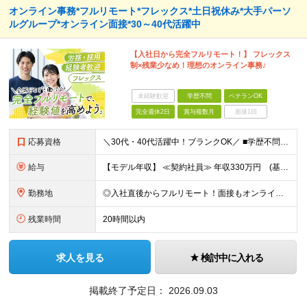
オンライン事務*フルリモート*フレックス*土日祝休み*大手パーソ
ルグループ*オンライン面接*30～40代活躍中
【入社日から完全フルリモート！】 フレックス
制×残業少なめ！理想のオンライン事務♪
未経験歓迎
学歴不問
ベテランOK
完全週休2日
賞与複数月
面接1回
応募資格
＼30代・40代活躍中！ブランクOK／ ■学歴不問 ■採用・人事労務などバックオフィス業務のご経験が1年以上ある方 ■安定した通信環境（通信速度が10Mbps以上）をお持ちの方 ＼こんな方にピッタリ
給与
【モデル年収】 ≪契約社員≫ 年収330万円 (基本給23万 ＋ 地区手当3万円 ＋ 賞与)：都内在住 年収264万円 (基本給21万 ＋ 賞与)：静岡県在住 --------------- ●月給
勤務地
◎入社直後からフルリモート！面接もオンラインで実施します 【豊洲本店】 東京都江東区豊洲3-2-20 豊洲フロント 7F ※(変更の範囲)上記を除く当社関連勤務地
残業時間
20時間以内
求人を見る
検討中に入れる
掲載終了予定日：
2026.09.03