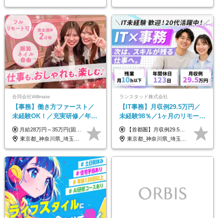
合同会社Willmate
ランスタッド株式会社
【事務】働き方ファースト／
【IT事務】月収例29.5万円／
未経験OK！／充実研修／年休
未経験98％／1ヶ月のリモート
127日～／残業なし／平均20代
研修／既卒・第二新卒歓迎／
月給28万円～35万円(固定残業代含む)+インセンティブ＋各種手当 ※経験・能力等を考慮の上、決定します。 ※残業はほとんどありませんが、発生した場合は時間外手当を100％支給します。 【固定残業代について】 なし（残業代は、実際の労働時間に応じて別途全額支給）
【首都圏】月収例29.5万円（月給26万円＋諸手当） 【東海・関西】月収例28.5万円（月給25万円＋諸手当） 【九州】月収例26万円（月給23万円＋諸手当） ※経験・スキル・前職給与を踏まえ、総合的に判断して決定します。 例：首都圏 月収例31万円（月給27万円＋諸手当） ◆各種手当 ・通勤手当（上限4万円まで） ・残業代手当（1分単位で全額支給） ※固定残業代制は採用しておりません ・資格取得支援 ◆昇給：年1回 ◆補足 ・研修中1ヶ月間は、時給1670円となります。 ・試用期間6ヶ月あり。その間の待遇に変更はありません。 ※詳細は面接時にご案内します。
／リモートOK
年間休日123日/OW
東京都_神奈川県_埼玉県_千葉県_大阪府_愛知県_北海道_青森県_岩手県_宮城県_秋田県_山形県_福島県_茨城県_栃木県_群馬県_新潟県_山梨県_長野県_富山県_石川県_福井県_静岡県_岐阜県_三重県_兵庫県_京都府_滋賀県_奈良県_和歌山県_広島県_岡山県_鳥取県_島根県_山口県_徳島県_香川県_愛媛県_高知県_福岡県_熊本県_佐賀県_長崎県_大分県_宮崎県_鹿児島県_沖縄県_海外
東京都_神奈川県_埼玉県_千葉県_大阪府_愛知県_兵庫県_京都府_福岡県