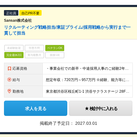
正社員
自己PR不要
Sansan株式会社
リクルーティング戦略担当/東証プライム/採用戦略から実行まで一
貫して担当
未経験歓迎
学歴不問
ベテランOK
完全週休2日
賞与複数月
面接1回
応募資格
・事業会社での新卒・中途採用人事のご経験2年以上 （規模は不問）または採用RPO/ハイクラスエージェントのご経験2年以上 ・採用目標やプロジェクト目標など、具体的な目標を複数回達成した経験 ・資料作
給与
想定年収：720万円～957万円 ※経験、能力等に応じて個別に決定します。 ※年収720万の場合：月額50万（基本給40.5万＋時間外手当9.5万） ※年収957万の場合：月額66万（基本給53.4
勤務地
東京都渋谷区桜丘町1-1 渋谷サクラステージ 28F （変更の範囲）上記を除く当社関連勤務地
求人を見る
検討中に入れる
掲載終了予定日：
2027.03.01