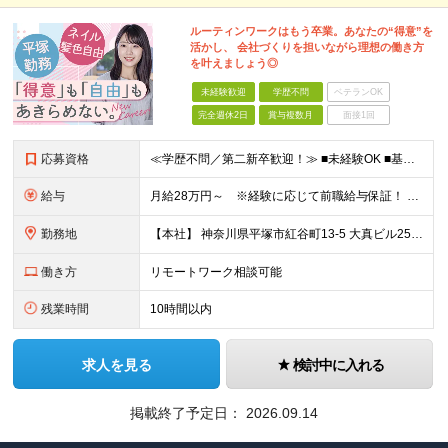
ルーティンワークはもう卒業。あなたの“得意”を
活かし、 会社づくりを担いながら理想の働き方
を叶えましょう◎
未経験歓迎
学歴不問
ベテランOK
完全週休2日
賞与複数月
面接1回
応募資格
≪学歴不問／第二新卒歓迎！≫ ■未経験OK ■基本的なPC操作ができる方（Excelの基本関数・Wordなど） 【こんな方にピッタリです】 ・ルーティンワークだけでなく、適性に合わせて業務の幅を広げ
給与
月給28万円～ ※経験に応じて前職給与保証！ ★頑張りはしっかり還元される環境です！ 月給28万円スタートという安定した収入に加え、 業績に連動した決算賞与（年2回）を支給します。 ※経験・能力を
勤務地
【本社】 神奈川県平塚市紅谷町13-5 大真ビル25階 ★満員電車のストレスとは無縁の環境！ 都心から通う場合、通勤ラッシュとは「逆方向」の電車になるため、 朝から満員電車でもみくちゃにされる…なん
働き方
リモートワーク相談可能
残業時間
10時間以内
求人を見る
検討中に入れる
掲載終了予定日：
2026.09.14