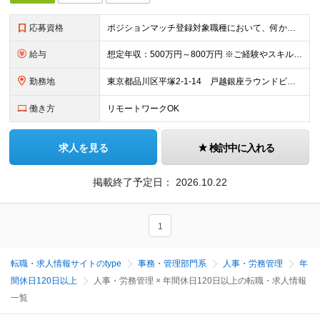
応募資格
ポジションマッチ登録対象職種において、何かしらの知識・経験を有する方
給与
想定年収：500万円～800万円 ※ご経験やスキルに応じて決定します。 ※上記想定年収はあくまでも目安の金額であり、 選考を通じて上下する可能性があります。
勤務地
東京都品川区平塚2-1-14 戸越銀座ラウンドビル ※ポジションにより異なる可能性があります。
働き方
リモートワークOK
求人を見る
検討中に入れる
掲載終了予定日：
2026.10.22
1
転職・求人情報サイトのtype
事務・管理部門系
人事・労務管理
年
間休日120日以上
人事・労務管理 × 年間休日120日以上の転職・求人情報
一覧