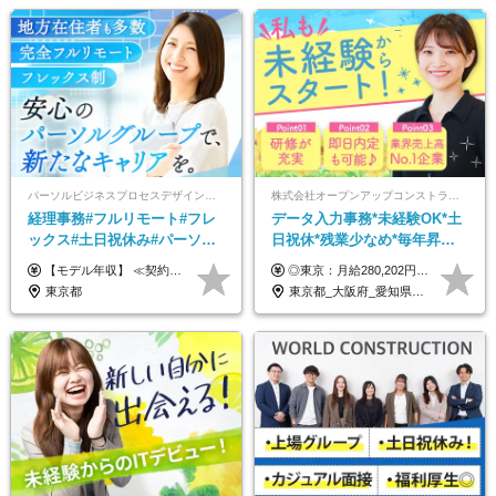
パーソルビジネスプロセスデザイン株式会社 事業開発本部
株式会社オープンアップコンストラクション（東証プライム上場グループ）
経理事務#フルリモート#フレ
データ入力事務*未経験OK*土
ックス#土日祝休み#パーソル
日祝休*残業少なめ*毎年昇給
グループ#年休120日以上#正社
あり*面接1回*月収37万円可/o
【モデル年収】 ≪契約社員≫ 年収330万円 (基本給23万 ＋ 地区手当3万円 ＋ 賞与)：都内在住 年収264万円 (基本給21万 ＋ 賞与)：静岡県在住 --------------- ●月給21万円～28万9900円＋賞与（年2回）＋各種手当 ●1年目想定給与：年収264万円～364万円 ●経験やスキルに応じて優遇します！ ※お住まいの地域により0～3万円の地区手当を支給しております ※試用期間中（3ヶ月間）の雇用形態および待遇に差異はありません ※残業代については選考時に詳細をご説明します ※通算契約期間の上限は5年となります ≪アルバイト≫ ●時給1,250円～2,300円 ●経験やスキルに応じて優遇します！ ●ご希望に応じ、扶養内での勤務も可能です！ ※試用期間中の雇用形態および待遇に差異はありません
◎東京：月給280,202円～402,430円 ◎大阪：月給269,824円～392,052円 ◎名古屋：月給285,967円～408,195円 ◎その他：月給265,212円～387,440円 ※試用期間3か月／待遇は研修期間中のみ変更あり （東京：23.9万円～、大阪：月給23.4万円～、名古屋：月給24.2万円～、その他：月給23.1万円～） ※固定残業代（配属後に支給）・一律手当を含む ※固定残業代は残業がない場合も支給し、超過分は別途支給する ※年齢、経験、能力を考慮し、支給額を決定します。
員登用あり#服装自由
東京都
東京都_大阪府_愛知県_北海道_宮城県_新潟県_石川県_静岡県_広島県_福岡県_沖縄県