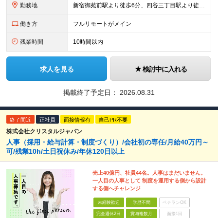
勤務地
新宿御苑前駅より徒歩6分、四谷三丁目駅より徒歩8分 ▼服装：私服 ▼働き方：在宅勤務 ※就業初日のみ出社いただき、その後は在宅勤務です。 ▼受動喫煙対策：屋内禁煙
働き方
フルリモートがメイン
残業時間
10時間以内
求人を見る
検討中に入れる
掲載終了予定日：
2026.08.31
終了間近
正社員
面接情報有
自己PR不要
株式会社クリスタルジャパン
人事（採用・給与計算・制度づくり）/会社初の専任/月給40万円～
可/残業10h/土日祝休み/年休120日以上
売上40億円、社員44名。人事はまだいません。
一人目の人事として 制度を運用する側から設計
する側へチャレンジ
未経験歓迎
学歴不問
ベテランOK
完全週休2日
賞与複数月
面接1回