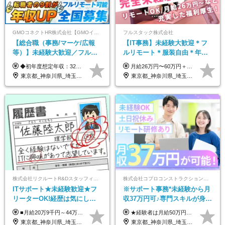
GMOコネクトHR株式会社【GMOインターネットグループ】
フルスタック株式会社
【総合職（事務/マーケ/広報
【IT事務】未経験大歓迎＊フ
等）】未経験大歓迎／フルリ
ルリモート＊服装自由＊年休
モ可で全国募集！年収アップ
125日以上＊残業なし＊月給26
◆初年度想定年収：320万円〜840万円 【関東／一都三県】月給24万円〜70万円 【関西・東海地方】月給23万円〜65万円 【その他の地方等】月給22万円〜60万円 ※ご経験・スキル・前職給与などを考慮の上決定いたします。 ◉固定残業代制（固定残業代10,000円含） 固定残業代は7時間分・時間超過分は追加支給 ≪月給例≫ ・月給54万円（29歳／入社3年目） ・月給38万円（26歳／入社2年目） ・月給28万円（24歳／入社1年目） ※試用期間は6ヶ月で、その間の雇用形態は契約社員です。そのほかの条件に変更はありません。
月給26万円〜60万円＋諸手当＋インセンティブ（２種）＋賞与 ★Point 設立から9ヶ月で全社員2万円の昇給実績 ※成果はしっかりと還元いたします！ ★Point 100％年収UPでの待遇提示も可能！ ※経験者であれば、100％年収アップも実現可能です。 ※試用期間最大2ヶ月/月給22万円〜
多数★年休最大130日★
万円以上
東京都_神奈川県_埼玉県_千葉県_大阪府_愛知県_北海道_青森県_岩手県_宮城県_秋田県_山形県_福島県_茨城県_栃木県_群馬県_新潟県_山梨県_長野県_富山県_石川県_福井県_静岡県_岐阜県_三重県_兵庫県_京都府_滋賀県_奈良県_和歌山県_広島県_岡山県_鳥取県_島根県_山口県_徳島県_香川県_愛媛県_高知県_福岡県_熊本県_佐賀県_長崎県_大分県_宮崎県_鹿児島県_沖縄県
東京都_神奈川県_埼玉県_千葉県_茨城県
株式会社リクルートR&Dスタッフィング【リクルートグループ】
株式会社コプロコンストラクション【東証プライム上場コプロ・ホールディングス子会社】
ITサポート★未経験歓迎★フ
※サポート事務*未経験から月
リーターOK!経歴は気にしな
収37万円可♪専門スキルが身に
くて大丈夫★超大手リクルー
付く！Web面接＆リモート研
■月給20万9千円～44万円 ※経験・能力・前給を考慮の上、決定いたします ※時間外手当100％支給 ※派遣就業先が変更となる場合には、就業規則、労使協定等に基づき賃金が変更となる可能性があります 「とにかく私生活重視」「残業があっても稼ぎたい」といった希望も配属の際に考慮します。 ＜手当＞ ■職務担当手当 ■通勤手当（上限月3万円） ■残業手当（全額支給） ■住宅手当（5割を会社負担／就業規則に定めるところによる） ■扶養手当 ■別居手当 ■資格試験受講料補助（資格ごとに社内規定により決定） ■資格取得奨励金 （資格により2万円～20万円の祝金支給） ◎一例 ・基本情報技術者（5万円） ・プロジェクトマネージャー試験（10万円） ・応用情報技術者試験（10万円） ・ITストラテジスト試験（10万円） ・エンベデッドシステムスペシャリスト試験（10万円） ・ディジタル技術検定（情報1級：10万円、制御1級：10万円、情報2級、制御2級：5万円 ・TOEIC（R）テスト（600～729点：5万円、 730～799点：10万円、800点以上：15万円） など
★経験者は月給50万円～90万円 【首都圏】 月給30万1230円〜 ⇒基本22万7000円+地域6万4230円+皆勤1万円 【群馬/栃木/茨城】 月給28万1090円〜 ⇒基本23万4000円+地域3万7090円+皆勤1万円 【大阪/京都/兵庫】 月給30万130円〜 ⇒基本23万5000円+地域5万5130円+皆勤1万円 【静岡/愛知/岐阜/三重】 月給28万5840円〜 ⇒基本23万円+地域4万5840円+皆勤1万円 【北海道】 月給25万2960円〜 ⇒基本22万4000円+地域1万8960円+皆勤1万円 【福岡/佐賀/長崎/大分/熊本】 月給25万800円〜 ⇒基本21万8000円+地域2万2800円+皆勤1万円 【宮城/山形/福島】 月給25万580円〜 ⇒基本21万8000円+地域2万2580円+皆勤1万円 【広島/岡山/山口】 月給27万1090円〜 ⇒基本23万4000円+地域2万7090円+皆勤1万円 ※残業代は1分単位で全額支給（みなし残業制度なし） ※上記給与は最低支給額です。経験・能力に応じて決定致します ※試用期間1ヶ月、最大6ヶ月まで延長する可能性あり(条件変更なし) ※今期より新賃金体系へ移行しました。詳細は面接時にご説明します
トグループの正社員/sg
修も充実♪/a
東京都_神奈川県_埼玉県_千葉県_大阪府_愛知県_青森県_岩手県_宮城県_秋田県_山形県_福島県_茨城県_栃木県_群馬県_山梨県_長野県_福井県_静岡県_岐阜県_三重県_兵庫県_京都府_滋賀県_奈良県_広島県_岡山県_山口県_香川県_福岡県_熊本県_佐賀県_長崎県_大分県_宮崎県_鹿児島県
東京都_神奈川県_埼玉県_大阪府_愛知県_北海道_宮城県_広島県_福岡県