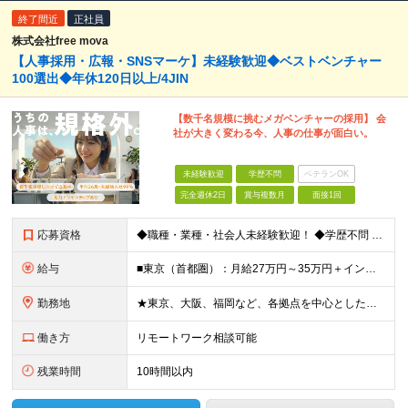
終了間近
正社員
株式会社free mova
【人事採用・広報・SNSマーケ】未経験歓迎◆ベストベンチャー
100選出◆年休120日以上/4JIN
【数千名規模に挑むメガベンチャーの採用】 会
社が大きく変わる今、人事の仕事が面白い。
未経験歓迎
学歴不問
ベテランOK
完全週休2日
賞与複数月
面接1回
応募資格
◆職種・業種・社会人未経験歓迎！ ◆学歴不問 ◆34歳以下の方 ※若年層の長期キャリア形成のため ◎メンバーの99％が未経験入社 ◎人柄・ポテンシャル重視採用 ◎早期から活躍したい方大歓迎 経験や
給与
■東京（首都圏）：月給27万円～35万円＋インセンティブ ■大阪：月給25万円～35万円＋インセンティブ ■その他地方：月給23万円～35万円＋インセンティブ ※上記の額には下記の固定残業代を含みま
勤務地
★東京、大阪、福岡など、各拠点を中心とした全国採用 ★仙台、名古屋で積極採用中 ★希望に沿わない転勤なし ★U・Iターン歓迎 ■東京本社 東京都渋谷区道玄坂2-25-12 道玄坂通3階3-1a ■
働き方
リモートワーク相談可能
残業時間
10時間以内