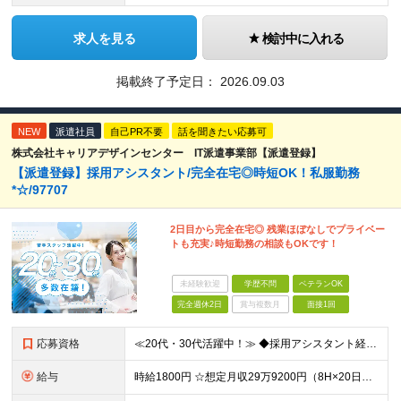
求人を見る
検討中に入れる
掲載終了予定日：
2026.09.03
NEW
派遣社員
自己PR不要
話を聞きたい応募可
株式会社キャリアデザインセンター IT派遣事業部【派遣登録】
【派遣登録】採用アシスタント/完全在宅◎時短OK！私服勤務
*☆/97707
2日目から完全在宅◎ 残業ほぼなしでプライベー
トも充実♪時短勤務の相談もOKです！
未経験歓迎
学歴不問
ベテランOK
完全週休2日
賞与複数月
面接1回
応募資格
≪20代・30代活躍中！≫ ◆採用アシスタント経験 ◆リモート勤務の経験 ※ブランクがある方やこれまでのご経験に自信がない方も、まずはお気軽にご応募ください！ ※ご経歴をなるべく詳細に記載いただける
給与
時給1800円 ☆想定月収29万9200円（8H×20日＋残業5H） ※交通費全額支給 ※在宅日数に応じて、在宅勤務手当あり