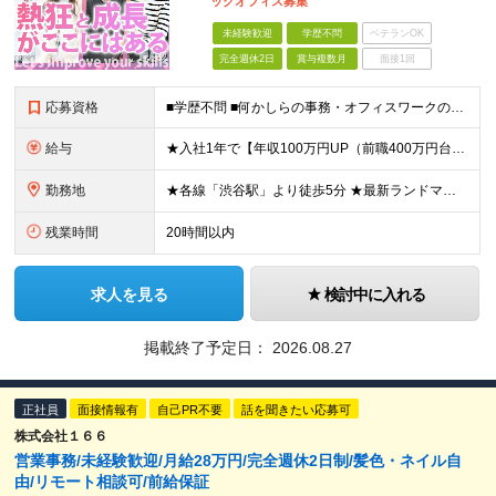
ックオフィス募集
未経験歓迎
学歴不問
ベテランOK
完全週休2日
賞与複数月
面接1回
応募資格
■学歴不問 ■何かしらの事務・オフィスワークの実務経験（1年以上／業界不問） ※一般事務、営業アシスタント、人事など職種は不問です！ ＼1つでも当てはまれば、まずはご応募ください！／ □ 自分で考え
給与
★入社1年で【年収100万円UP（前職400万円台⇒600万円台）】の実績あり！ ※前職の給与やご経験、能力を最大限に考慮し、お互いが納得いく形で決定します。 ■想定年収：330万円〜800万円 ■
勤務地
★各線「渋谷駅」より徒歩5分 ★最新ランドマークオフィスです！ ★転勤はありません 魅力POINT♪ ￣￣V￣￣￣ 道玄坂通りの新しいオフィスは渋谷駅からアクセス抜群！ 周辺の飲食店やショッピングス
残業時間
20時間以内
求人を見る
検討中に入れる
掲載終了予定日：
2026.08.27
正社員
面接情報有
自己PR不要
話を聞きたい応募可
株式会社１６６
営業事務/未経験歓迎/月給28万円/完全週休2日制/髪色・ネイル自
由/リモート相談可/前給保証