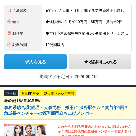
応募資格
■何らかの人事・採用に関する業務経験をお持ちの方（職種不問） ※人事専任のご経験がなくても構いません。 総務や経理と兼務などで採用や労務に携わっていたという方も歓迎します ■学歴不問 ＜こんな方
給与
◆経験者の方 月給40万円～65万円＋賞与年2回 【給与イメージ】 人事経験5年程度：月給45万円～ ◆未経験の方 月給35万円～65万円＋賞与年2回 ※経験・スキルを考慮のうえ、優遇いたします
勤務地
◆本社 └東京都中央区晴海1-8-8 晴海トリトンスクエアオフィスタワー W棟16F ＼＼オフィスタワー内には商業施設が多数併設／／ カフェやレストラン、コンビニやスーパー、 100円ショップなど様
残業時間
10時間以内
求人を見る
検討中に入れる
掲載終了予定日：
2026.09.10
正社員
自己PR不要
話を聞きたい応募可
株式会社SARUCREW
事務系総合職(経理・人事労務・採用)＊渋谷駅チカ＊賞与年4回＊
急成長ベンチャーの管理部門立ち上げメンバー
これからを創る事務のポジションに挑戦しません
か？ 売上154億円の急成長ベンチャーを支えるバ