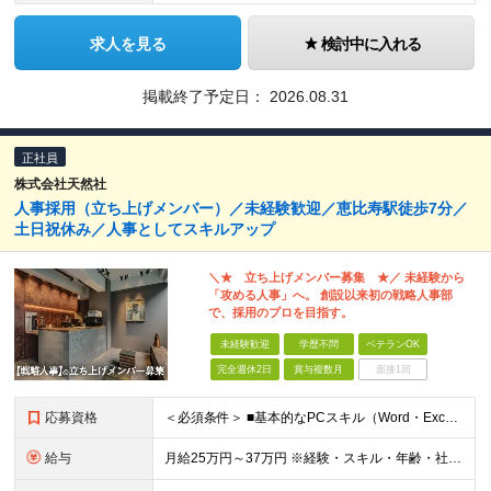
求人を見る
検討中に入れる
掲載終了予定日：
2026.08.31
正社員
株式会社天然社
人事採用（立ち上げメンバー）／未経験歓迎／恵比寿駅徒歩7分／
土日祝休み／人事としてスキルアップ
＼★ 立ち上げメンバー募集 ★／ 未経験から
「攻める人事」へ。 創設以来初の戦略人事部
で、採用のプロを目指す。
未経験歓迎
学歴不問
ベテランOK
完全週休2日
賞与複数月
面接1回
応募資格
＜必須条件＞ ■基本的なPCスキル（Word・Excel・PowerPointの基本操作ができる方） ※人事・採用の経験は問いません。学歴も不問です。 ＜こんな方を歓迎します＞ ●人と話すこと、人と
給与
月給25万円～37万円 ※経験・スキル・年齢・社会人経験などを考慮のうえ、決定します。 ※上記には固定残業代（月33,400～69,600円／20～30時間分）を含み、超過分は別途支給します。 ※固定