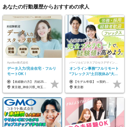
あなたの行動履歴からおすすめの求人
Apollon株式会社
パーソルビジネスプロセスデザイン株式会社 事業開発本部
データ入力/完全在宅・フルリ
オンライン事務*フルリモート
モートOK！
*フレックス*土日祝休み*大手
パーソルグループ*オンライン
【未経験の方】 月給25.5万円以上＋各種手当 【事務経験3年以上の方】 月給28万円以上＋各種手当 ※経験・スキル・年齢を考慮の上、決定します ※試用期間：3ヶ月(雇用形態は正社員、給与・待遇に変更はありません) ※残業代は全額別途支給 ※昇給：年1回（査定あり） ※賞与：年3回（業績に応じて支給） ＼努力がしっかり評価される環境です！／ 「どんなスキルを身につければ昇給できるか」が明確だから、 着実に成長しながら収入アップを目指せます。
【モデル年収】 ≪契約社員≫ 年収330万円 (基本給23万 ＋ 地区手当3万円 ＋ 賞与)：都内在住 年収264万円 (基本給21万 ＋ 賞与)：静岡県在住 --------------- ●月給21万円～28万9900円＋賞与（年2回）＋各種手当 ●1年目想定給与：年収264万円～364万円 ●経験やスキルに応じて優遇します！ ※お住まいの地域により0～3万円の地区手当を支給しております ※試用期間中（3ヶ月間）の雇用形態および待遇に差異はありません ※残業代については選考時に詳細をご説明します ※通算契約期間の上限は5年となります ≪アルバイト≫ ●時給1,250円～2,300円 ●経験やスキルに応じて優遇します！ ●ご希望に応じ、扶養内での勤務も可能です！ ※試用期間中の雇用形態および待遇に差異はありません
面接*30～40代活躍中
東京都_神奈川県_埼玉県_千葉県_大阪府_愛知県_北海道_青森県_岩手県_宮城県_秋田県_山形県_福島県_茨城県_栃木県_群馬県_新潟県_山梨県_長野県_富山県_石川県_福井県_静岡県_岐阜県_三重県_兵庫県_京都府_滋賀県_奈良県_和歌山県_広島県_岡山県_鳥取県_島根県_山口県_徳島県_香川県_愛媛県_高知県_福岡県_熊本県_佐賀県_長崎県_大分県_宮崎県_鹿児島県_沖縄県
東京都