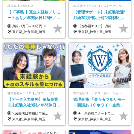
株式会社Stech&Co.
株式会社ワールドコンストラクション 【東証一部】 (ワールドホールディングス・グループ)
【 IT事務 】完全未経験／リモ
【管理サポート】未経験歓迎*
ートあり／年間休日125日／残
月給30万円以上可*福利厚生が
業なし／産休育休あり／服
充実！
月給21万円～30万円 ※試用期間3ヶ月間の待遇に変動はありません。 ※みなし残業代(月20時間分29,725円～)を含む。（※超過分は追加支給）
【首都圏エリア】 月給 291,800円以上 ＋ 各種手当 【北関東エリア】 月給 264,260円以上 ＋ 各種手当 【関西・四国エリア】 月給 278,040円以上 ＋ 各種手当 【中部エリア】 月給 278,040円以上 ＋ 各種手当 【北海道・東北エリア】 月給 247,000円以上 ＋ 各種手当 【九州エリア】 月給 235,540円以上 ＋ 各種手当 【中国エリア】 月給 250,460 円以上 ＋ 各種手当 ※全て年齢・経験・能力などを考慮します。 ※試用期間3ヶ月あり。その間の待遇に変動はありません。 ※固定残業代（20時間分）を含む 首都圏／37,800円以上 北関東／34,260円以上 関西・四国／36,040円以上 中部／36,040円以上 北海道・東北／32,000円以上 九州／30,540円以上 中国／32,460円以上 ※超過分は全額支給 初年度の年収 400万円～900万円
装・髪型自由／毎年昇給
東京都_神奈川県_埼玉県_千葉県_大阪府_愛知県_北海道_青森県_岩手県_宮城県_秋田県_山形県_福島県_茨城県_栃木県_群馬県_新潟県_山梨県_長野県_富山県_石川県_福井県_静岡県_岐阜県_三重県_兵庫県_京都府_滋賀県_奈良県_和歌山県_広島県_岡山県_鳥取県_島根県_山口県_徳島県_香川県_愛媛県_高知県_福岡県_熊本県_佐賀県_長崎県_大分県_宮崎県_鹿児島県_沖縄県
東京都_神奈川県_埼玉県_千葉県_大阪府_愛知県_北海道_青森県_岩手県_宮城県_秋田県_山形県_福島県_茨城県_栃木県_群馬県_新潟県_山梨県_長野県_富山県_石川県_福井県_静岡県_岐阜県_三重県_兵庫県_京都府_滋賀県_奈良県_和歌山県_広島県_岡山県_鳥取県_島根県_山口県_徳島県_香川県_愛媛県_高知県_福岡県_熊本県_佐賀県_長崎県_大分県_宮崎県_鹿児島県_沖縄県
株式会社ＡＴＪＣ【上場グループ】
株式会社ワールドコーポレーション 採用事業部【上場グループ】
【データ入力事務】※新事業
管理事務 『楽々★フルリモー
※未経験入社9割／年間休日
ト面談あり◇ホワイト企業認
124日／月 残業13h／土日祝休
定受賞◇完全週休2日◇賞与年
＼経験者は前職給与保証！／ 月給23万円～33万円＋各種手当 ☆給与改定年2回あり！ ※上記金額には固定残業代（31,081円～44,595円／20時間分）を含みます。 ※超過分は別途支給します。 ★試用期間：6ヶ月 未経験の場合、試用期間中は月給21万円（固定残業代12,353円／8時間分）となります。ただし、2026年7月1日以降は給与改定に伴い、試用期間の途中であっても、月給230,000円（固定残業代31,081円／20時間分）を適用します。 ※超過分は別途支給します。
★ 未経験スタートでも月収40万円以上も目指せます！ ★ ★ 試用期間6か月あり／給与・待遇に変更なし ★ ＼パターン①orパターン②で給与形態の選択が可能／ ＜パターン①＞ 月給+交通費+（残業代は全額別途支給） 【首都圏・関東・北信越】 月給30.0万円以上 【関西】 月給27.5万円以上 【中部】 月給26.5万円以上 【東北】 月給24.5万円以上 【北海道】 月給24.0万円以上 【九州・中四国】 月給25.5万円以上 ＜パターン②＞ 月給（固定残業代20H含む）+交通費+賞与年2回+残業代 （※20H場合を超過した場合は全額別途支給） 【首都圏・関東・北信越】 月給25.0万円以上 【関 西・中部】 月給24.5万円以上 【東 北・北海道・九州・中四国】 月給23.5万円以上 ※上記給与には固定残業代（月20H分）を含みます 固定残業代は残業の有無に関わらず支給し、超過分は別途全額支給いたします ①②の給与形態はご本人様と相談の上、最終的に会社が決定いたします （内定時に通知） ■給与改定年1回 ■(※)賞与年2回（昨年度支給実績2回／頑張りを評価） (※)支給条件に規定あり
み／給与改定年2回
2回 /p13
東京都_神奈川県_埼玉県_千葉県
東京都_神奈川県_埼玉県_千葉県_大阪府_愛知県_北海道_青森県_岩手県_宮城県_秋田県_山形県_福島県_茨城県_栃木県_群馬県_新潟県_山梨県_長野県_富山県_石川県_福井県_静岡県_岐阜県_三重県_兵庫県_京都府_滋賀県_奈良県_和歌山県_広島県_岡山県_鳥取県_島根県_山口県_徳島県_香川県_愛媛県_高知県_福岡県_熊本県_佐賀県_長崎県_大分県_宮崎県_鹿児島県_沖縄県