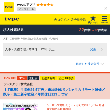
typeのアプリ
インストール
ログイン
会員登録
検討中(
0
)
MENU
22
求人検索結果
件中
1～22
件表示
人事・労務管理 × 年間休日120日以上の転職・求人情報
人事・労務管理／年間休日120日以上
変更
保存した検索条件
PICK UP!
NEW
正社員
面接情報有
自己PR不要
ランスタッド株式会社
【IT事務】月収例29.5万円／未経験98％／1ヶ月のリモート研修／
既卒・第二新卒歓迎／年間休日123日/OW
＼「ITって難しそう…」からでOK！／ 1ヶ月研
修で始めるIT事務◎