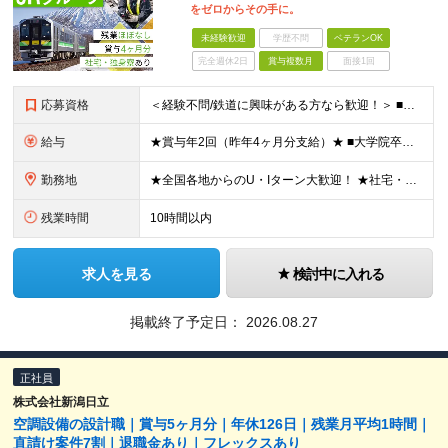
をゼロからその手に。
未経験歓迎
学歴不問
ベテランOK
完全週休2日
賞与複数月
面接1回
応募資格
＜経験不問/鉄道に興味がある方なら歓迎！＞ ■高卒以上 ■社会人経験がある方 ※住宅補給金制度あり ※業種・職種未経験歓迎 ※第二新卒歓迎 ※社会人経験10年以上歓迎
給与
★賞与年2回（昨年4ヶ月分支給）★ ■大学院卒：月給22万7,226円以上 ■大学卒：月給21万5,690円以上 ■高専卒：月給20万6,317円以上 ■高卒以上：月給19万8,489円以上 ※上記
勤務地
★全国各地からのU・Iターン大歓迎！ ★社宅・独身寮、住宅補給金あり ※転居を伴う転勤あり ※希望者は社宅及び独身寮（30歳年度末まで）に入居可能 JR北海道が運営する北海道内各地の 運転所・工場・
残業時間
10時間以内
求人を見る
検討中に入れる
掲載終了予定日：
2026.08.27
正社員
株式会社新潟日立
空調設備の設計職｜賞与5ヶ月分｜年休126日｜残業月平均1時間｜
直請け案件7割｜退職金あり｜フレックスあり