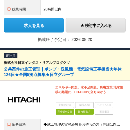
残業時間
20時間以内
求人を見る
検討中に入れる
掲載終了予定日：
2026.08.20
正社員
株式会社日立インダストリアルプロダクツ
公共案件の施工管理｜ポンプ・送風機・電気設備工事担当★年休
126日★全国5拠点募集★日立グループ
エネルギー問題、水不足問題、災害対策 地球規
模の難題に、HITACHIで立ち向かう
未経験歓迎
学歴不問
ベテランOK
完全週休2日
賞与複数月
面接1回
応募資格
◆施工管理の実務経験をお持ちの方（詳細は以下） ◆高卒以上 その他にも下記業務経験をお持ちの方は、 【施工管理技術者（課長クラス）】としてお迎えいたします！ -------------- ◇機械/電