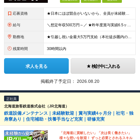
応募資格
★日本にほぼ競合がいないから、全員が未経験入社！ ★20代〜30代の販売・サービス出身者が活躍中！ ●学歴・職歴・ブランク不問 ●普通自動車免許（AT限定可）必須 ＼一つでも当てはまる方へオススメ
給与
＼想定年収500万円～／ ★昨年度賞与実績6.5ヶ月分 ★家族手当・役職手当・資格取得祝い金・食事補助など手厚い待遇 月給23万円〜30万円＋賞与年3回＋各種手当 ※経験・スキルを考慮の上、決定し
勤務地
★引越し祝い金最大5万円支給（本社徒歩圏内の方） ★「新横浜駅」より徒歩3分とアクセス良好◎ ★社内には代表取締役の趣味であるブリティッシュ雑貨が置かれるなどオシャレ空間 本社／神奈川県横浜市港北区
残業時間
30時間以内
求人を見る
検討中に入れる
掲載終了予定日：
2026.08.20
正社員
北海道旅客鉄道株式会社（JR北海道）
鉄道設備メンテナンス｜未経験歓迎｜賞与実績4ヶ月分｜社宅・独
身寮あり｜住宅補助・扶養手当など充実｜研修充実
「北海道に貢献したい」「次は長く働きたい」
様々な想いを歓迎！ ずっと必要とされるスキル