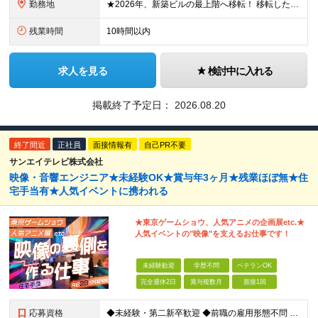
勤務地
★2026年、新築ビルの最上階へ移転！ 移転したばかりのキレイなオフィスでの勤務です 神奈川県横浜市中区港町1丁目1-1 BASEGATE横浜関内タワー33階 ※原則出社となります。 ※本社所在地：
残業時間
10時間以内
求人を見る
検討中に入れる
掲載終了予定日：
2026.08.20
終了間近
正社員
面接情報有
自己PR不要
サンエイテレビ株式会社
映像・音響エンジニア★未経験OK★賞与年3ヶ月★残業ほぼ無★住
宅手当有★人気イベントに携われる
★東京ゲームショウ、人気アニメの企画展etc.★
人気イベントの"映像"を支えるお仕事です！
未経験歓迎
学歴不問
ベテランOK
完全週休2日
賞与複数月
面接1回
応募資格
◆未経験・第二新卒歓迎 ◆前職の雇用形態不問 ◆学歴不問 【 一つでも当てはまる方にピッタリ！ 】 ◎映画、スポーツ観戦、展示会などが好き ◎機械いじりが好き ◎プラモデルを作るのが好き ◎黙々と作