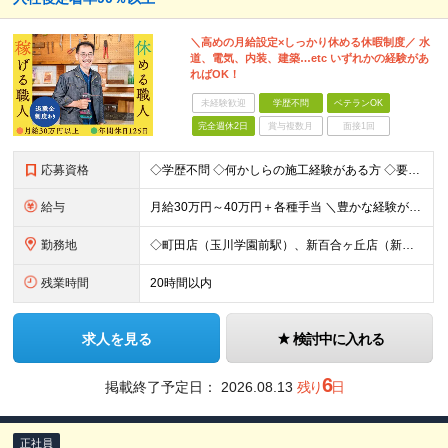
＼高めの月給設定×しっかり休める休暇制度／ 水
道、電気、内装、建築…etc いずれかの経験があ
ればOK！
未経験歓迎
学歴不問
ベテランOK
完全週休2日
賞与複数月
面接1回
応募資格
◇学歴不問 ◇何かしらの施工経験がある方 ◇要普通自動車運転免許 ＼得意分野があればOK／ 「水道だけ」「内装だけ」「大工仕事を少し」など、 得意分野がひとつでもあればOK！ 入社後は経験を活かせる
給与
月給30万円～40万円＋各種手当 ＼豊かな経験がある方は加給優遇／ 月給40万円～50万円＋各種手当 ※経験・能力を考慮して、相談の上、決定いたします ＜年収例＞ ○年収450万円／36歳・経験
勤務地
◇町田店（玉川学園前駅）、新百合ヶ丘店（新百合ヶ丘駅）で募集中 【町田店】 東京都町田市玉川学園2-11-1 ヴェルデ玉川 【新百合ヶ丘店】 神奈川県川崎市麻生区上麻生1-7-14 パストラル新百
残業時間
20時間以内
求人を見る
検討中に入れる
6
掲載終了予定日：
2026.08.13
残り
日
正社員