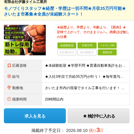
有限会社伊藤タイル工業所
モノづくりスタッフ★経歴・学歴は一切不問★月収35万円可能★
さいたま市募集★全員が未経験スタート！
★経歴より、学歴より、年齢より、【筋肉】★
定時で上がって、そのままジムへ。残業ほぼ無し
の仕事
未経験歓迎
学歴不問
ベテランOK
完全週休2日
賞与複数月
面接1回
応募資格
★未経験歓迎 ★学歴不問 ★普通自動車免許をお持ちの方 面接では学歴や過去の経験は一切こだわりません！ チャレンジしてみたいという気持ちがあれば、 誰でもご応募してください◎
給与
★入社3年目で月給35万円が叶う！ ★毎年賞与あり 日給11,000～21,000円（※日給月給制）＋賞与 ※残業代は別途支給します ※試用期間3ヵ月あり。期間中の給与・待遇の差異はありません ※日
勤務地
さいたま市内の現場でタイル工事を行います！ 【本社】 埼玉県さいたま市緑区芝原1-32-3 (変更の範囲)上記を除く当社関連勤務地
残業時間
20時間以内
求人を見る
検討中に入れる
3
掲載終了予定日：
2026.08.10
残り
日