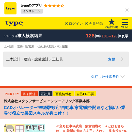
typeのアプリ
インストール
ログイン
会員登録
検討中(
0
)
MENU
128
求人検索結果
件中
101～128
件表示
3ページ目
土木設計・建築・設備設計 × 正社員の転職・求人情報
土木設計・建築・設備設計／正社員
変更
保存した検索条件
PICK UP!
終了間近
正社員
面接情報有
自己PR不要
株式会社スタッフサービス エンジニアリング事業本部
CADオペレーター*未経験歓迎*自動車/家電/航空関連など幅広い業
界で役立つ製図スキルが身に付く！
≪立ち仕事や残業…疲労困憊の日々とはおさら
ば！≫ 希望の働き方を手に入れて、将来役立つC