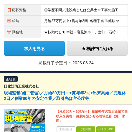
応募資格
◎学歴不問／建設業または公共土木工事の施工管理の実務経験をお持ちの方 ◎普通自動車運転免許（必須）
給与
月給27万円以上+賞与年3回+各種手当 ※経験やスキルを考慮して決定 ■時間外手当 ■現場手当（基本給の10％～） ■住宅手当（月4万円／入社に際し北海道岩見沢市に転居した方に1年間支給） ■昇給
勤務地
★転勤なし★ 本社（岩見沢市）、空知・石狩・上川管内の現場作業所
求人を見る
検討中に入れる
掲載終了予定日：
2026.08.24
正社員
日化設備工業株式会社
現場監督(施工管理)／月給80万円～+賞与年2回+出来高給／完週休
2日／創業60年の安定企業／取引先は官公庁等
【月給80万～100万円】 創業60年の安定企業で高
収入を実現！ 経験を活かせる現場監督（施工管
理）
未経験歓迎
学歴不問
ベテランOK