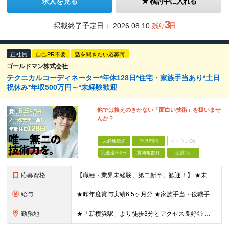
求人を見る
検討中に入れる
3
掲載終了予定日：
2026.08.10
残り
日
正社員
自己PR不要
話を聞きたい応募可
ゴールドマン株式会社
テクニカルコーディネーター*年休128日*住宅・家族手当あり*土日
祝休み*年収500万円～*未経験歓迎
他では換えのきかない「面白い技術」を扱いませ
んか？
未経験歓迎
学歴不問
ベテランOK
完全週休2日
賞与複数月
面接1回
応募資格
【職種・業界未経験、第二新卒、歓迎！】 ★未経験者が多数活躍中！ ★「人の役に立ちたい」「技術を磨きたい」という意欲を最重視します。 ●普通自動車免許（AT限定可）をお持ちの方 ●学歴・経験不問
給与
★昨年度賞与実績6.5ヶ月分 ★家族手当・役職手当・資格取得祝い金・食事補助など手厚い待遇 ＼2年目で年収560万円の実例も！／ ■月給23万円〜30万円＋賞与年3回＋各種手当 ※経験・スキルを考
勤務地
★「新横浜駅」より徒歩3分とアクセス良好◎ ★住宅補助有&引越し祝い金最大5万円支給（本社徒歩圏内の方） ★社内には代表取締役の趣味であるブリティッシュ雑貨が置かれるなどオシャレ空間 本社／神奈川県