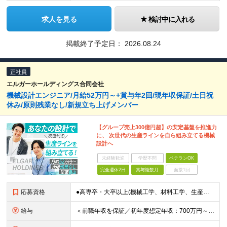
求人を見る
検討中に入れる
掲載終了予定日：
2026.08.24
正社員
エルガーホールディングス合同会社
機械設計エンジニア/月給52万円～+賞与年2回/現年収保証/土日祝
休み/原則残業なし/新規立ち上げメンバー
【グループ売上300億円超】の安定基盤を推進力
に、 次世代の生産ラインを自ら組み立てる機械
設計へ
未経験歓迎
学歴不問
ベテランOK
完全週休2日
賞与複数月
面接1回
応募資格
●高専卒・大卒以上(機械工学、材料工学、生産工学、またはそれに類する学科) ●2D-CADまたは3D-CADを用いた図面の読解ができる方 ●プラントエンジニアリング会社、または製造業(食品・化学・医薬
給与
＜前職年収を保証／初年度想定年収：700万円～1,600万円＞ ■月給52万円～＋残業代全額支給＋賞与年2回 ※試用期間2ヶ月あり（期間中は月給45万円～、その他の待遇に差異なし） ＼安心のキャリア