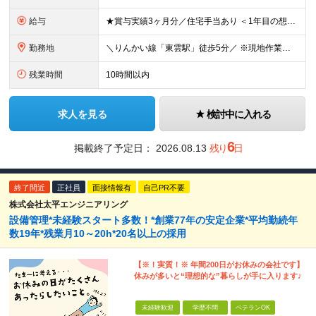
給与
★賞与実績3ヶ月分／住宅手当あり ＜1年目の想定収入例＞ ★月収26万円（内訳：22万以上+住宅手当+交通費+出張手当） ★年収330万円～（内訳：月給+賞与3ヶ月分） 月給22万円～30万円+賞
勤務地
＼りんかい線「東雲駅」徒歩5分／ ※現地作業の場合は直行直帰OKです！ 【東京本社】 東京都江東区東雲2-12-22 ━━━━━━━━ 旅行好き歓迎★全国への出張があります！ ━━━━━━━━ ■
残業時間
10時間以内
求人を見る
検討中に入れる
6
掲載終了予定日：
2026.08.13
残り
日
終了間近
正社員
面接情報有
自己PR不要
株式会社太平エンジニアリング
設備管理*未経験スタート多数！*創業77年の安定企業*平均勤続年
数19年*残業月10～20h*20名以上の採用
【※！実質！※ 年間200日がお休みの会社です】
休みが多いと“理想的な”暮らしが手に入ります♪
未経験歓迎
学歴不問
ベテランOK