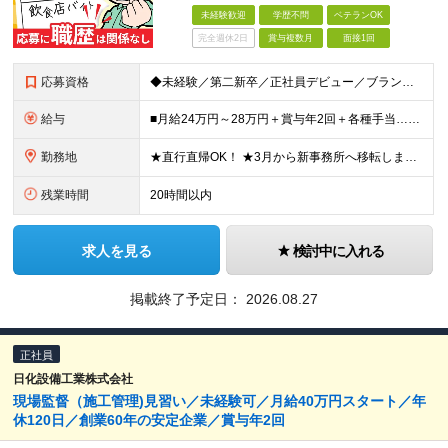
未経験歓迎
学歴不問
ベテランOK
完全週休2日
賞与複数月
面接1回
応募資格
◆未経験／第二新卒／正社員デビュー／ブランクOK！ ◆学歴不問 ◆普通自動車運転免許（AT限定可） ◎1つでもあてはまる方はぜひご応募ください！ ────────── ・手に職をつけたい方 ・安定し
給与
■月給24万円～28万円＋賞与年2回＋各種手当…＜未経験＞ ■月給28万円～＋賞与年2回＋各種手当…＜消防設備点検経験者※甲種消防設備士取得者＞ ※残業代は全額支給します（事前申請にて要許可） ※
勤務地
★直行直帰OK！ ★3月から新事務所へ移転します！ ＜本社＞大阪府大阪市都島区都島南通1丁目14－4 ●基本的に日中は外出しているので、お昼ご飯は車や作業場でゆっくり食べることが多いです。 ※
残業時間
20時間以内
求人を見る
検討中に入れる
掲載終了予定日：
2026.08.27
正社員
日化設備工業株式会社
現場監督（施工管理)見習い／未経験可／月給40万円スタート／年
休120日／創業60年の安定企業／賞与年2回