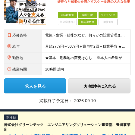
好奇心と探求心を満たすスケール感の大きな仕事
未経験歓迎
学歴不問
ベテランOK
完全週休2日
賞与複数月
面接1回
応募資格
電気・空調・給排水など、何らかの設備管理または設備施工の実務経験をお持ちの方 ※学歴不問 ＜こんな方にピッタリです♪＞ ◎安定企業で腰を据えてキャリアを築きたい方 ◎頑張りが給与で還元される場所で働
給与
月給27万円～50万円＋賞与年2回＋残業手当 ★マネジメント経験をお持ちの方は… 月給35万円～50万円＋賞与年2回＋残業手当 ※月給は、スキルや経験、能力に応じて決定します ※時間外手当は別途全
勤務地
★基本、勤務地の変更はなし！ ※本人の希望がない場合 ★埼玉／千葉から通う社員も多数活躍中！ ◆東京エリア 目黒区駒場4-6-1（東大先端科学技研センター） 港区台場2丁目6-1（グランドニッコー東
残業時間
20時間以内
求人を見る
検討中に入れる
掲載終了予定日：
2026.09.10
正社員
株式会社グリーンテック エンジニアリングソリューション事業部 豊田事業
所