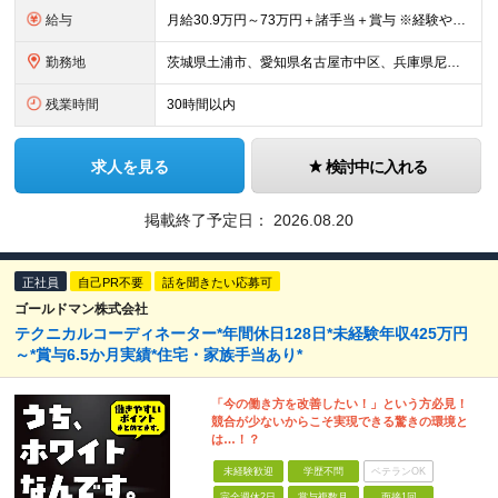
給与
月給30.9万円～73万円＋諸手当＋賞与 ※経験や能力を充分に考慮したうえで加給優遇します。 ※3ヶ月の試用期間があります。その間も労働条件は変わりません。 ◆担当業務に応じて、スタート月給が異なり
勤務地
茨城県土浦市、愛知県名古屋市中区、兵庫県尼崎市、広島県府中町、福岡市中央区｜全国5拠点で募集！ 【土浦事業所】 茨城県土浦市神立町603番地 【名古屋拠点】 愛知県名古屋市中区栄3-17-12 大津
残業時間
30時間以内
求人を見る
検討中に入れる
掲載終了予定日：
2026.08.20
正社員
自己PR不要
話を聞きたい応募可
ゴールドマン株式会社
テクニカルコーディネーター*年間休日128日*未経験年収425万円
～*賞与6.5か月実績*住宅・家族手当あり*
「今の働き方を改善したい！」という方必見！
競合が少ないからこそ実現できる驚きの環境と
は…！？
未経験歓迎
学歴不問
ベテランOK
完全週休2日
賞与複数月
面接1回