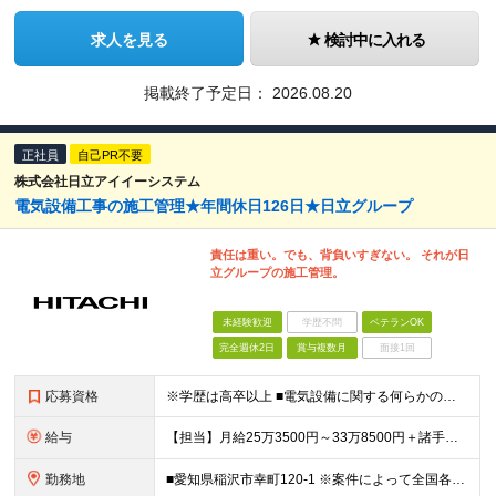
求人を見る
検討中に入れる
掲載終了予定日：
2026.08.20
正社員
自己PR不要
株式会社日立アイイーシステム
電気設備工事の施工管理★年間休日126日★日立グループ
責任は重い。でも、背負いすぎない。 それが日
立グループの施工管理。
未経験歓迎
学歴不問
ベテランOK
完全週休2日
賞与複数月
面接1回
応募資格
※学歴は高卒以上 ■電気設備に関する何らかの業務経験（※経験不問） 下記の経験をお持ちの方は【主任】での採用が可能です。 ■電気工事に関する施工管理の経験（分野不問）
給与
【担当】月給25万3500円～33万8500円＋諸手当＋賞与 【主任】月給29万7500円～39万5000円＋諸手当＋賞与 ※経験や能力を充分に考慮したうえで加給優遇します。 ※残業代は全額別途支給
勤務地
■愛知県稲沢市幸町120-1 ※案件によって全国各地（西日本エリア中心）への出張が発生します。出張期間は案件により異なりますが、部内での相談・調整のうえご対応いただきます。 ※出社を基本としていま