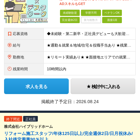
ADスキルもGET
未経験歓迎
学歴不問
ベテランOK
完全週休2日
賞与複数月
面接1回
応募資格
◆未経験・第二新卒・正社員デビューも大歓迎／経験・知識ゼロでOK！ ◆学歴不問 ★人物重視 ★入社前の経験・スキルはゼロでOK CADの基本的な知識・操作経験がある方は歓迎します。 地方在住の方も
給与
★通勤＆就業＆地域/住宅＆役職手当あり ★残業代は全額支給 ★選べる給与制度あり！ ■東京・神奈川・千葉・埼玉勤務の場合 月給24.5万円～55万円＋諸手当 （残業代は全額支給） (20,000円の
勤務地
★リモート実績あり★ ★面接地エリアでの就業率92％以上！ 『地元で働きたい』という希望に、業界トップクラス約7,000件の取引事業所数、90,000件以上のプロジェクトから検討をいたします。 全
残業時間
10時間以内
求人を見る
検討中に入れる
掲載終了予定日：
2026.08.24
終了間近
正社員
株式会社ハイブリッドホーム
リフォーム施工スタッフ/年休125日以上/完全週休2日/日月祝休み/
入社後定着率90％以上