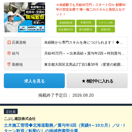
≪未経験でも月給40万円～スタート◎≫ 創業60
年の安定企業で 唯一無二のスキルと高収入をゲ
ット！
未経験歓迎
学歴不問
ベテランOK
完全週休2日
賞与複数月
面接1回
応募資格
未経験から専門スキルを身につけられます！ ◆学歴不問 ◆職種未経験歓迎 ◆普通自動車免許（AT限定可） ★社会人経験10年以上の方も歓迎 ＼こんな方をお待ちしています／ ◎専門スキルを身につけて成
給与
月給40万円～＋出来高給＋賞与年2回＋特別賞与年1回 ※固定残業代45時間分・10万2,500円～含む。 ※固定残業代の超過分は別途全額支給いたします。 ※特別賞与は業績による。 ※給与額は経験・能
勤務地
東京都大田区北馬込2丁目1番30号 （変更の範囲）上記以外を除く当社関連勤務地
求人を見る
検討中に入れる
掲載終了予定日：
2026.08.20
正社員
こぶし建設株式会社
土木施工管理◆北海道勤務／賞与年3回（実績4～10カ月）／U・I
ターン歓迎／転勤なしの地域密着型企業