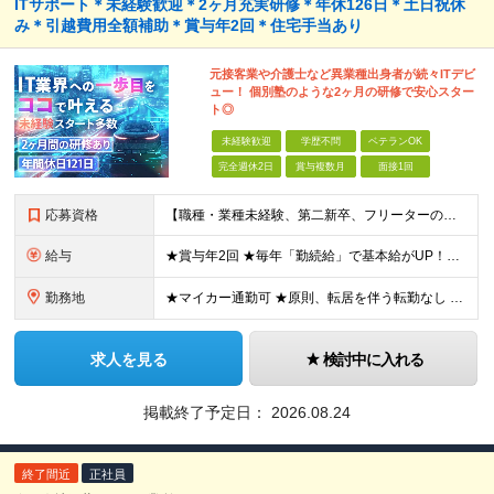
ITサポート＊未経験歓迎＊2ヶ月充実研修＊年休126日＊土日祝休
み＊引越費用全額補助＊賞与年2回＊住宅手当あり
元接客業や介護士など異業種出身者が続々ITデビ
ュー！ 個別塾のような2ヶ月の研修で安心スター
ト◎
未経験歓迎
学歴不問
ベテランOK
完全週休2日
賞与複数月
面接1回
応募資格
【職種・業種未経験、第二新卒、フリーターの方も大歓迎！】 ●40歳未満の方（若年層の長期キャリア形成を図るため） ※学歴不問・資格不問・男女不問・文系理系すべて不問です。 ★こんな方を求めています！
給与
★賞与年2回 ★毎年「勤続給」で基本給がUP！役職就任で手当が大幅に加算 ◇月給21万5000円〜30万円＋各種手当＋賞与年2回 ※固定残業代制ではありません。残業代は1分単位で全額別途支給します
勤務地
★マイカー通勤可 ★原則、転居を伴う転勤なし 【エンジニアリング・ソリューション事業部】 愛知県豊田市上郷町4-5-7 K,S上郷ビル 3階 ※(変更の範囲)上記を除く当社関連勤務地
求人を見る
検討中に入れる
掲載終了予定日：
2026.08.24
終了間近
正社員