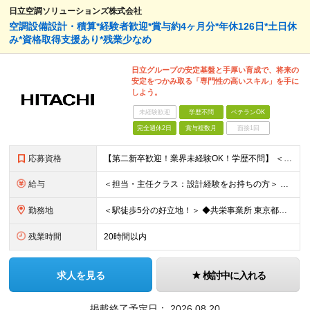
日立空調ソリューションズ株式会社
空調設備設計・積算*経験者歓迎*賞与約4ヶ月分*年休126日*土日休
み*資格取得支援あり*残業少なめ
日立グループの安定基盤と手厚い育成で、将来の
安定をつかみ取る「専門性の高いスキル」を手に
しよう。
未経験歓迎
学歴不問
ベテランOK
完全週休2日
賞与複数月
面接1回
応募資格
【第二新卒歓迎！業界未経験OK！学歴不問】 ＜必須条件＞ ●Word、Excel等の基本的なPCスキル、普通自動車免許(AT限定可) ●何らかの設計・作図・積算経験をお持ちの方 ★「CADオペレータ
給与
＜担当・主任クラス：設計経験をお持ちの方＞ 年収：340万円～600万円＋時間外手当＋諸手当 月給：21万円～38万円＋諸手当 ※経験・スキルにより優遇 ※残業代は別途支給します ※賞与：年2回（昨年
勤務地
＜駅徒歩5分の好立地！＞ ◆共栄事業所 東京都練馬区豊玉北6-15-14 共栄ビル3階 ◆栃木事業所 栃木県宇都宮市下栗1丁目17番1号 ◆大阪事業所 大阪府大阪市中央区久太郎町1丁目4番8号
残業時間
20時間以内
求人を見る
検討中に入れる
掲載終了予定日：
2026.08.20