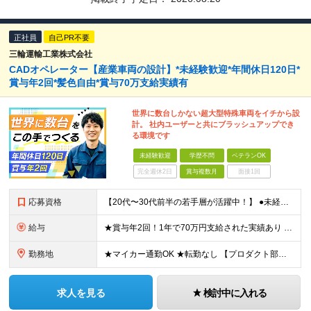
正社員
自己PR不要
三輪運輸工業株式会社
CADオペレーター【産業車両の設計】*未経験歓迎*年間休日120日*
賞与年2回*髪色自由*賞与70万支給実績有
世界に数台しかない超大型特殊車両をイチから設
計。 社内ユーザーと共にブラッシュアップでき
る環境です
未経験歓迎
学歴不問
ベテランOK
完全週休2日
賞与複数月
面接1回
応募資格
【20代〜30代前半の若手層が活躍中！】 ●未経験歓迎（人柄・意欲重視の採用です） ●学歴不問（高専・大卒の方は特に歓迎します） ★こんな方を求めています★ ・CAD（2D/3D）の使用経験がある方
給与
★賞与年2回！1年で70万円支給された実績あり 月給26万5,000円～33万円（基本給）＋各種手当 ※年齢・経験・能力等を考慮して決定します。 ※各種手当：通勤交通費、家族手当、時間外勤務手当な
勤務地
★マイカー通勤OK ★転勤なし 【プロダクト部】 兵庫県加古郡播磨町新島39番 ※(変更の範囲)上記を除く当社関連勤務地 ※関西に本社あり※
求人を見る
検討中に入れる