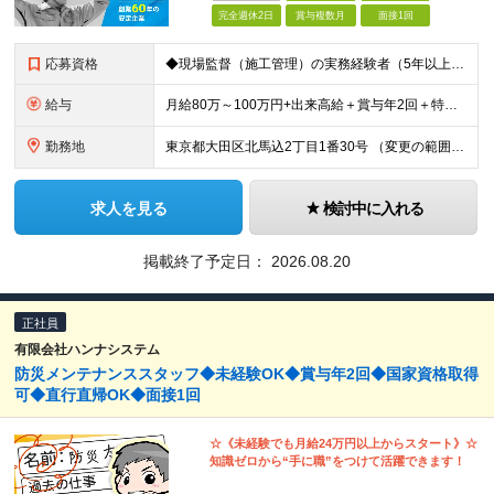
完全週休2日
賞与複数月
面接1回
応募資格
◆現場監督（施工管理）の実務経験者（5年以上） ※給排水・空調設備の経験がある方歓迎 ◆普通自動車免許（AT限定可） ◆学歴・年齢不問 《こんな方をお待ちしています》 ◎頑張りを正当に評価されたい方
給与
月給80万～100万円+出来高給＋賞与年2回＋特別賞与年1回 ※固定残業代（20万5,000円～25万6,240円）含む。45時間を超える時間外労働は追加で支給。 ※特別賞与は業績による。 ※給与額
勤務地
東京都大田区北馬込2丁目1番30号 （変更の範囲）上記以外を除く当社関連勤務地
求人を見る
検討中に入れる
掲載終了予定日：
2026.08.20
正社員
有限会社ハンナシステム
防災メンテナンススタッフ◆未経験OK◆賞与年2回◆国家資格取得
可◆直行直帰OK◆面接1回
☆《未経験でも月給24万円以上からスタート》☆
知識ゼロから“手に職”をつけて活躍できます！