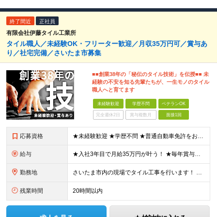
終了間近
正社員
有限会社伊藤タイル工業所
タイル職人／未経験OK・フリーター歓迎／月収35万円可／賞与あ
り／社宅完備／さいたま市募集
■■創業38年の「秘伝のタイル技術」を伝授■■ 未
経験の不安を知る先輩たちが、一生モノのタイル
職人へと育てます
未経験歓迎
学歴不問
ベテランOK
完全週休2日
賞与複数月
面接1回
応募資格
★未経験歓迎 ★学歴不問 ★普通自動車免許をお持ちの方 面接では学歴や過去の経験は一切こだわりません！ チャレンジしてみたいという気持ちがあれば、 誰でもご応募してください◎
給与
★入社3年目で月給35万円が叶う！ ★毎年賞与あり 日給11,000～21,000円（※日給月給制）＋賞与 ※残業代は別途支給します ※試用期間3ヵ月あり。期間中の給与・待遇の差異はありません ※日
勤務地
さいたま市内の現場でタイル工事を行います！ 【本社】 埼玉県さいたま市緑区芝原1-32-3 (変更の範囲)上記を除く当社関連勤務地
残業時間
20時間以内