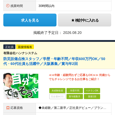
残業時間
30時間以内
求人を見る
検討中に入れる
掲載終了予定日：
2026.08.20
正社員
面接情報有
有限会社ハンナシステム
防災設備点検スタッフ／学歴・年齢不問／年収600万円OK／50
代・60代社員も活躍中／大阪募集／賞与年2回
≪≪年齢・経験問わずご応募もOK≫≫ 何歳から
でもチャレンジできるお仕事をご紹介！
未経験歓迎
学歴不問
ベテランOK
完全週休2日
賞与複数月
面接1回
応募資格
◆未経験／第二新卒／正社員デビュー／ブランクOK！ ◆学歴不問 ◆普通自動車運転免許（AT限定可） ◎1つでもあてはまる方はぜひご応募ください！ ────────── ・手に職をつけたい方 ・安定し