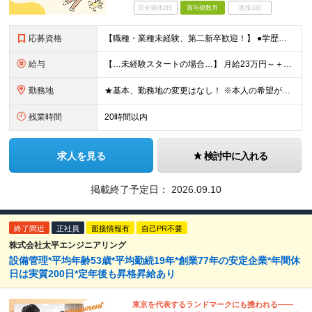
完全週休2日
賞与複数月
面接1回
応募資格
【職種・業種未経験、第二新卒歓迎！】 ●学歴不問 ★建設系の関連業務経験や機械メンテナンスの経験など、機会を触る経験をお持ちの方は行かせます！ ★「手に職をつけて安定して働きたい」「大型施設の裏側を
給与
【…未経験スタートの場合…】 月給23万円～＋賞与年2回＋残業手当 【…経験者の場合…】 月給27万円～50万円＋賞与年2回＋残業手当 【…マネジメント経験者の場合…】 月給35万円～50万円＋賞
勤務地
★基本、勤務地の変更はなし！ ※本人の希望がない場合 ★埼玉／千葉から通う社員も多数活躍中！ ◆東京エリア 目黒区駒場4-6-1（東大先端科学技研センター） 港区台場2丁目6-1（グランドニッコー東
残業時間
20時間以内
求人を見る
検討中に入れる
掲載終了予定日：
2026.09.10
終了間近
正社員
面接情報有
自己PR不要
株式会社太平エンジニアリング
設備管理*平均年齢53歳*平均勤続19年*創業77年の安定企業*年間休
日は実質200日*定年後も昇格昇給あり
東京を代表するランドマークにも携われる――