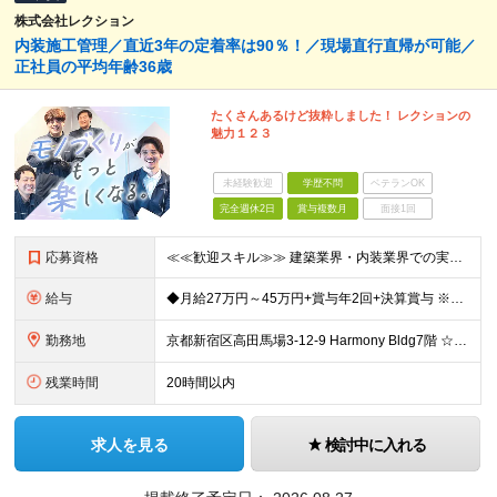
株式会社レクション
内装施工管理／直近3年の定着率は90％！／現場直行直帰が可能／
正社員の平均年齢36歳
たくさんあるけど抜粋しました！ レクションの
魅力１２３
未経験歓迎
学歴不問
ベテランOK
完全週休2日
賞与複数月
面接1回
応募資格
≪≪歓迎スキル≫≫ 建築業界・内装業界での実務経験 （オフィスや店舗内装の施工管理経験がある方大歓迎） ≪≪必須スキル≫≫ ◆社会人経験が3年以上ある方 ◆要普免（AT限定可） 【未経験者も同時
給与
◆月給27万円～45万円+賞与年2回+決算賞与 ※保有資格や経験、能力に応じて決定いたします ※試用期間3ヶ月あり（期間中の雇用形態・待遇の差異はありません） 【昇給】年1回…直近４期全社員1万円
勤務地
京都新宿区高田馬場3-12-9 Harmony Bldg7階 ☆旧事務所から近くの新築ビルに2026年7月末に移転完了☆ 旧事務所住所：東京都新宿区高田馬場3-14-3 八達ビル 1F （旧事務所
残業時間
20時間以内
求人を見る
検討中に入れる