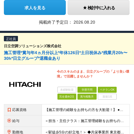
求人を見る
検討中に入れる
掲載終了予定日：
2026.08.20
正社員
日立空調ソリューションズ株式会社
施工管理*賞与年4ヵ月分以上*年休126日*土日祝休み*残業月20h〜
30h*日立グループ*退職金あり
今のスキルのまま、日立グループの「より良い環
境」で活躍しませんか？
未経験歓迎
学歴不問
ベテランOK
完全週休2日
賞与複数月
面接1回
応募資格
【施工管理の経験をお持ちの方を大歓迎！】 ●普通自動車免許（AT限定可） ●下記いずれかの経験をお持ちの方 └電気・機械・土木・建築の勉強をした経験 └電気・機械系の資格をお持ちの方 └設備業や建築業
給与
＜担当・主任クラス：施工管理経験をお持ちの方＞ 年収：340万円～600万円＋時間外手当＋諸手当 月給：21万円～38万円＋諸手当 ※経験・スキルにより優遇 ※残業代は別途支給します ※賞与：年2回（
勤務地
＜駅徒歩5分の好立地！＞ ◆共栄事業所 東京都練馬区豊玉北6-15-14 共栄ビル3階 ◆栃木事業所 栃木県宇都宮市下栗1丁目17番1号 ◆大阪事業所 大阪府大阪市中央区久太郎町1丁目4番8号