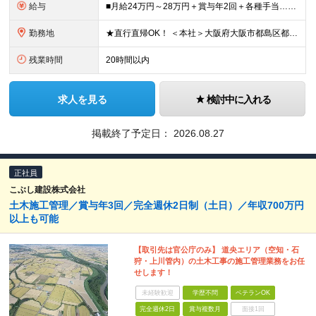
給与
■月給24万円～28万円＋賞与年2回＋各種手当…＜未経験＞ ■月給28万円～＋賞与年2回＋各種手当…＜消防設備点検経験者※甲種消防設備士取得者＞ ※残業代は全額支給します（事前申請にて要許可） ※
勤務地
★直行直帰OK！ ＜本社＞大阪府大阪市都島区都島南通1丁目14－4 ●基本的に日中は外出しているので、お昼ご飯は車や作業場でゆっくり食べることが多いです。 ※(変更の範囲)上記を除く当社関連勤
残業時間
20時間以内
求人を見る
検討中に入れる
掲載終了予定日：
2026.08.27
正社員
こぶし建設株式会社
土木施工管理／賞与年3回／完全週休2日制（土日）／年収700万円
以上も可能
【取引先は官公庁のみ】 道央エリア（空知・石
狩・上川管内）の土木工事の施工管理業務をお任
せします！
未経験歓迎
学歴不問
ベテランOK
完全週休2日
賞与複数月
面接1回