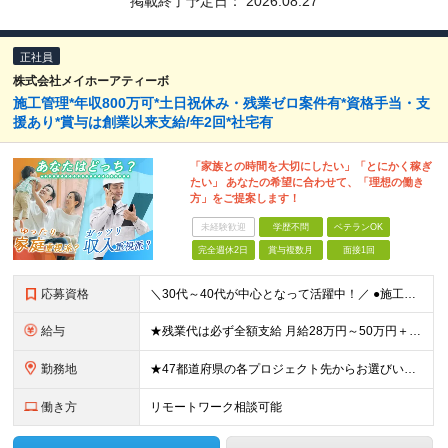
掲載終了予定日：
2026.08.27
正社員
株式会社メイホーアティーボ
施工管理*年収800万可*土日祝休み・残業ゼロ案件有*資格手当・支
援あり*賞与は創業以来支給/年2回*社宅有
「家族との時間を大切にしたい」「とにかく稼ぎ
たい」 あなたの希望に合わせて、「理想の働き
方」をご提案します！
未経験歓迎
学歴不問
ベテランOK
完全週休2日
賞与複数月
面接1回
応募資格
＼30代～40代が中心となって活躍中！／ ●施工管理の経験を1年以上お持ちの方 ※建築・土木・設備・電気など、分野は問いません。建設業界での何らかの現場経験が1年以上ある方もご応募ください！ ★こん
給与
★残業代は必ず全額支給 月給28万円～50万円＋各種手当＋賞与年2回 ※前職でのお給料や経験・能力を考慮の上、決定します。 ※試用期間3カ月あり（賞与は試用期間終了後より支給対象となります） ★創
勤務地
★47都道府県の各プロジェクト先からお選びいただけます！ ★寮・社宅補助／引越費用補助／住宅手当あり ★マイカー通勤OK 配属先は希望を考慮して決定します。 ＜プロジェクト先＞ ★東北・関東・東海
働き方
リモートワーク相談可能