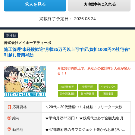
求人を見る
検討中に入れる
掲載終了予定日：
2026.08.24
正社員
株式会社メイホーアティーボ
施工管理*未経験歓迎*月収35万円以上可*自己負担1000円の社宅有*
引越し費用補助
月収35万円以上で、あなたの家計簿と人生が変わ
る！！
未経験歓迎
学歴不問
ベテランOK
完全週休2日
賞与複数月
面接1回
応募資格
＼20代～30代活躍中！未経験・フリーター大歓迎！／ ＊普通自動車免許（AT限定可）をお持ちの方 ＊学歴不問 ★「稼ぎたい」「生活を変えたい」という意欲を重視！ ★面接では「明るくハキハキとした挨拶
給与
★平均月収35万円！ ★残業代は必ず全額支給 月給28万円～50万円＋各種手当＋賞与年2回 ※経験・能力を考慮の上、決定します。 ※試用期間3カ月あり（賞与は試用期間終了後より支給対象となります）
勤務地
★47都道府県の各プロジェクト先からお選びいただけます！ ★寮・社宅補助／引越費用補助あり ★マイカー通勤OK 配属先は希望を考慮して決定します。 ＜プロジェクト先＞ ★東北・関東・東海・北陸・福