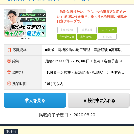
「設計は続けたい。でも、今の働き方は変えた
い」 新潟に根を張り、ゆとりある時間と挑戦を
日立グループで。
未経験歓迎
学歴不問
ベテランOK
完全週休2日
賞与複数月
面接1回
応募資格
■機械・電機設備の施工管理・設計経験 ■高卒以上 ≪このような方はぜひご応募ください≫ ◎安定企業に腰を据えて長く働きたい方 ◎新潟エリアで家庭と両立しながら働きたい方 ◎幅広い分野の設計に携わり、
給与
月給215,000円～295,000円＋賞与＋各種手当 ※前職のご経験やスキルを考慮して決定いたします ※残業代は全額支給いたします ※試用期間3ヶ月（期間中は有給休暇の取得のみ対象外となります）
勤務地
【U/Iターン歓迎・新潟勤務・転勤なし】 ■住宅手当支給や社宅制度あり ■車通勤OK 本社：新潟県新潟市東区竹尾卸新町752番地10 (変更の範囲)上記を除く当社関連勤務地
残業時間
10時間以内
求人を見る
検討中に入れる
掲載終了予定日：
2026.08.20
正社員