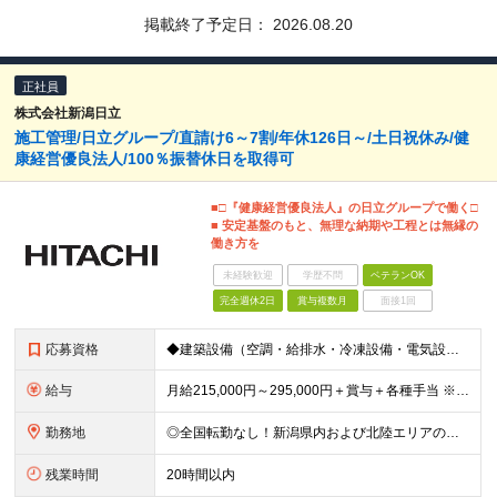
掲載終了予定日：
2026.08.20
正社員
株式会社新潟日立
施工管理/日立グループ/直請け6～7割/年休126日～/土日祝休み/健
康経営優良法人/100％振替休日を取得可
■□『健康経営優良法人』の日立グループで働く□
■ 安定基盤のもと、無理な納期や工程とは無縁の
働き方を
未経験歓迎
学歴不問
ベテランOK
完全週休2日
賞与複数月
面接1回
応募資格
◆建築設備（空調・給排水・冷凍設備・電気設備等）の施工管理の経験3年以上 ◆高卒以上 ～このような方にオススメです～ ◎元請けとして自分で工程をコントロールしたい方 ◎安定企業に腰を据えて長く働きた
給与
月給215,000円～295,000円＋賞与＋各種手当 ※前職のご経験やスキルを考慮して決定いたします ※残業代は全額支給いたします ※試用期間3ヶ月（期間中は有給休暇の取得のみ対象外となります）
勤務地
◎全国転勤なし！新潟県内および北陸エリアのみ 以下の支店および 新潟県内エリアの施工現場での勤務がメインとなります。 ◆本社：新潟県新潟市東区竹尾卸新町752番地10 ◆上越支店：新潟県上越市新光
残業時間
20時間以内