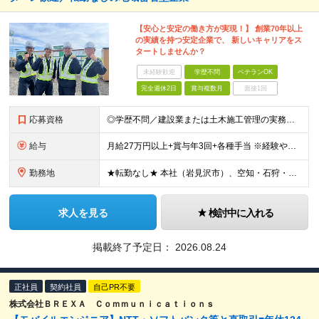
【安心と安定の働き方が実現！】 創業70年以上
の実績を持つ安定企業で、 新しいキャリアをス
タートしませんか？
未経験歓迎
学歴不問
ベテランOK
完全週休2日
賞与複数月
面接1回
応募資格
◎学歴不問／建設業または土木施工管理の実務経験をお持ちの方 ◎普通自動車運転免許（必須）
給与
月給27万円以上+賞与年3回+各種手当 ※経験やスキルを考慮して決定 ■時間外手当 ■現場手当（基本給の10％～） ■住宅手当（月4万円／入社に際し北海道岩見沢市に転居した方に1年間支給） ■昇給
勤務地
★転勤なし★ 本社（岩見沢市）、空知・石狩・上川管内の現場作業所
求人を見る
検討中に入れる
掲載終了予定日：
2026.08.24
正社員
契約社員
自己PR不要
株式会社ＢＲＥＸＡ Ｃｏｍｍｕｎｉｃａｔｉｏｎｓ