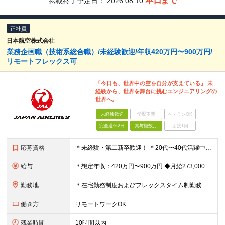
本日まで
掲載終了予定日：
2026.08.10
正社員
日本航空株式会社
業務企画職（技術系総合職）/未経験歓迎/年収420万円〜900万円/
リモートフレックス可
「今日も、世界中の空を自分が支えている」 未
経験から、世界を舞台に挑むエンジニアリングの
世界へ。
未経験歓迎
学歴不問
ベテランOK
完全週休2日
賞与複数月
面接1回
応募資格
＊未経験・第二新卒歓迎！ ＊20代〜40代活躍中 ◆未経験歓迎 ◆四年制大学または高等専門学校（専攻科）を卒業・修了された方 ※英語を使った業務に抵抗感がない方 （海外マニュアル読解・メール対応等。
給与
＊想定年収：420万円〜900万円 ◆月給273,000～＋賞与年3回＋残業代全額支給 ※経験・能力・前職給与を考慮の上、当社規定により決定 ※残業代は別途全額支給 ※試用期間3ヶ月あり（給与待遇に
勤務地
＊在宅勤務制度およびフレックスタイム制勤務制度あり （一部の部門では運用対象外） 入社後の初期配属は、 株式会社JALエンジニアリングへ出向となります 【JALエンジニアリング】 羽田空港：東京都
働き方
リモートワークOK
残業時間
10時間以内