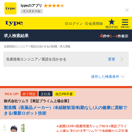
typeのアプリ
インストール
ログイン
会員登録
検討中(
0
)
MENU
4
求人検索結果
件中
1～4
件表示
生産技術エンジニア × 英語を活かせるの転職・求人情報
生産技術エンジニア／英語を活かせる
変更
保存した検索条件
PICK UP!
終了間近
正社員
自己PR不要
株式会社ツムラ【東証プライム上場企業】
製造職（医薬品メーカー）/未経験歓迎/転勤なし/人の健康に貢献で
きる/最新ロボット技術
≪創業133年×医療用漢方シェア80％×東証プライ
ム上場≫ 安心の大手"ツムラ"で未経験から正社員