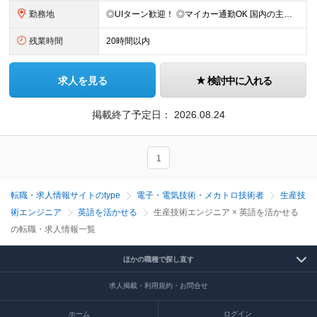
勤務地
◎UIターン歓迎！ ◎マイカー通勤OK 国内の主要工場・研究所でのご勤務となります。（北海道、秋田、宮城、福島、茨城、埼玉、栃木、静岡、兵庫、広島、島根、山口、熊本） 初任地については、応募時に希望
残業時間
20時間以内
求人を見る
検討中に入れる
掲載終了予定日：
2026.08.24
1
転職・求人情報サイトのtype
電子・電気技術・メカトロ技術者
生産技
術エンジニア
英語を活かせる
生産技術エンジニア × 英語を活かせる
の転職・求人情報一覧
ほかの職種で探し直す
求人掲載・利用規約・お問合せ
ホーム
ログイン