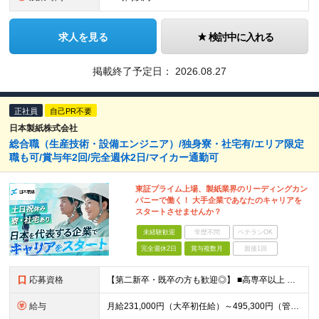
求人を見る
検討中に入れる
掲載終了予定日：
2026.08.27
正社員
自己PR不要
日本製紙株式会社
総合職（生産技術・設備エンジニア）/独身寮・社宅有/エリア限定
職も可/賞与年2回/完全週休2日/マイカー通勤可
東証プライム上場、製紙業界のリーディングカン
パニーで働く！ 大手企業であなたのキャリアを
スタートさせませんか？
未経験歓迎
学歴不問
ベテランOK
完全週休2日
賞与複数月
面接1回
応募資格
【第二新卒・既卒の方も歓迎◎】 ■高専卒以上 （大学卒業・大学院修了の方、 または工業高等専門学校（5年制）卒業の方を想定しています。）
給与
月給231,000円（大卒初任給）～495,300円（管理職） ※残業代は100％支給します ※3ヶ月の試用期間あり。その間の待遇に変更はありません