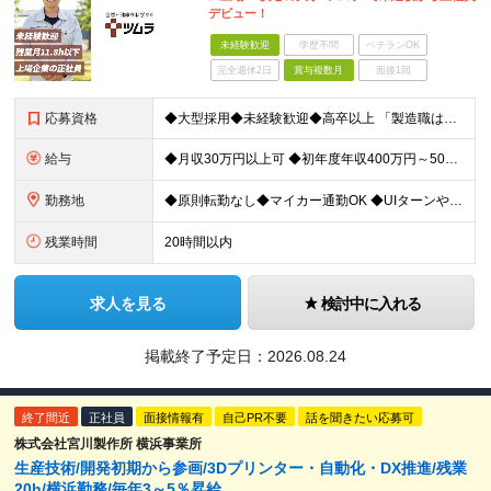
デビュー！
未経験歓迎
学歴不問
ベテランOK
完全週休2日
賞与複数月
面接1回
応募資格
◆大型採用◆未経験歓迎◆高卒以上 「製造職は初めて…」という方でも大丈夫。 イチから丁寧にお教えしますのでご安心ください。 ＼こんなアナタにピッタリ／ ◎「人の健康に貢献したい」という想いがある
給与
◆月収30万円以上可 ◆初年度年収400万円～500万円想定 月給21万7,080円～22万7,810円＋各種手当＋賞与年2回 ★「手当」や「賞与」が手厚いため、1年目未経験でも年収400万円以上
勤務地
◆原則転勤なし◆マイカー通勤OK ◆UIターンや移住転職歓迎。Web面接実施中 ＜茨城工場＞ 茨城県稲敷郡阿見町吉原3586 ┗クリーンで働きやすいのが魅力です。 ★豊かな自然と便利な生活環境が調
残業時間
20時間以内
求人を見る
検討中に入れる
掲載終了予定日：
2026.08.24
終了間近
正社員
面接情報有
自己PR不要
話を聞きたい応募可
株式会社宮川製作所 横浜事業所
生産技術/開発初期から参画/3Dプリンター・自動化・DX推進/残業
20h/横浜勤務/毎年3～5％昇給