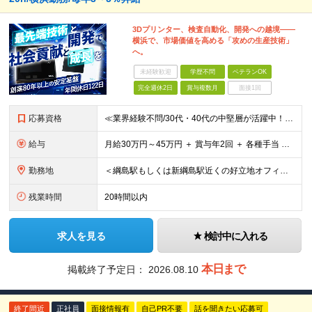
3Dプリンター、検査自動化、開発への越境――
横浜で、市場価値を高める「攻めの生産技術」
へ。
未経験歓迎
学歴不問
ベテランOK
完全週休2日
賞与複数月
面接1回
応募資格
≪業界経験不問/30代・40代の中堅層が活躍中！≫ ◎生産技術または製造技術の実務経験をお持ちの方 ┗「現場で手を動かしてきた経験」を、次は「仕組みを作る側」で活かしたい方を歓迎します！ ◎学歴不問・
給与
月給30万円～45万円 ＋ 賞与年2回 ＋ 各種手当 ※経験・前職給与を最大限考慮し、納得感のある提示をいたします。 ※試用期間3ヶ月（期間中の給与・待遇に差異はありません） ※残業代につきましては
勤務地
＜綱島駅もしくは新綱島駅近くの好立地オフィス＞ 【横浜事業所】 横浜市港北区樽町2-1-6 └転勤、客先常駐はございません！ ◎宮城工場へ3ヶ月に1回程度出張あり ◎中国・フィリピン自社工場へ年1
残業時間
20時間以内
求人を見る
検討中に入れる
本日まで
掲載終了予定日：
2026.08.10
終了間近
正社員
面接情報有
自己PR不要
話を聞きたい応募可