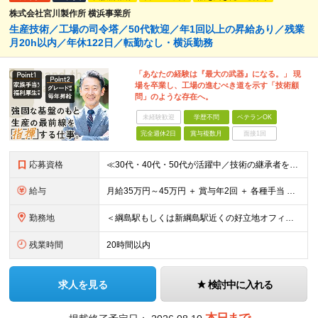
株式会社宮川製作所 横浜事業所
生産技術／工場の司令塔／50代歓迎／年1回以上の昇給あり／残業
月20h以内／年休122日／転勤なし・横浜勤務
「あなたの経験は『最大の武器』になる。」 現
場を卒業し、工場の進むべき道を示す「技術顧
問」のような存在へ。
未経験歓迎
学歴不問
ベテランOK
完全週休2日
賞与複数月
面接1回
応募資格
≪30代・40代・50代が活躍中／技術の継承者を求めています≫ ◎生産技術または製造技術の実務経験をお持ちの方 ┗年数は問いません。10年、20年と培ってきた熟練の知見を高く評価します。 ┗「量産立ち
給与
月給35万円～45万円 ＋ 賞与年2回 ＋ 各種手当 ※上記はあくまで下限の目安です。あなたの長年の経験・スキルを最大限に考慮し、加給優遇いたします。 ※試用期間3ヶ月間あり（期間中の給与・待遇に差
勤務地
＜綱島駅もしくは新綱島駅近くの好立地オフィス＞ 【横浜事業所】 横浜市港北区樽町2-1-6 └転勤、客先常駐はございません！ ◎宮城工場へ3ヶ月に1回程度出張あり ◎中国・フィリピン自社工場へ年1
残業時間
20時間以内
求人を見る
検討中に入れる