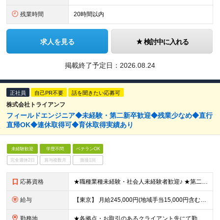
残業時間
20時間以内
求人を見る
検討中に入れる
掲載終了予定日：
2026.08.24
正社員
自己PR不要
話を聞きたい応募可
株式会社トライアンフ
フィールドエンジニア◆未経験・第二新卒歓迎◆残業少なめ◆直行
直帰OK◆連休取得可◆育休取得実績あり
未経験歓迎
学歴不問
ベテランOK
完全週休2日
賞与複数月
面接1回
応募資格
★職種業種未経験・社会人未経験者歓迎♪ ★第二新卒やブランクありもOK！ ■学歴不問 ■要普免(AT限定可) └現在取得中(教習所に通っている場合)の方も一度ご相談ください ☆IT知識やスキルは
給与
【東京】 月給245,000円(地域手当15,000円含む)+通信手当(5,000円)+諸手当(該当した場合) 【その他の地域】 月給230,000円+通信手当(5,000円)+諸手当(該当した場合)
勤務地
★各拠点・お取引のあるクライアント先にて勤務いただきます ★家賃補助あり※会社都合の引越しが発生した場合 ■拠点 名古屋本社／愛知県名古屋市中区上前津2-14-15 第一住建上前津ビル 6F 東京オ