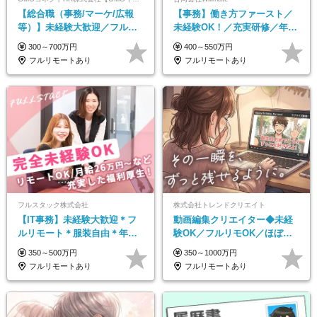
【総合職（事務/マーケ/広報
【事務】働き方ファースト／
等）】未経験大歓迎／フルリ
未経験OK！／充実研修／年休
モ可で全国募集！年収アップ
127日～／残業なし／平均20代
300～700万円
400～550万円
多数★年休最大130日★
／リモートOK
フルリモートあり
フルリモートあり
フルスタック株式会社
株式会社トレンドクリエイト
【IT事務】未経験大歓迎＊フ
動画編集クリエイター◆未経
ルリモート＊服装自由＊年休
験OK／フルリモOK／ほぼ定
125日以上＊残業なし＊月給26
時帰り／年間休日125日／髪・
350～500万円
350～1000万円
万円以上
服・ネイル自由／副業OK
フルリモートあり
フルリモートあり