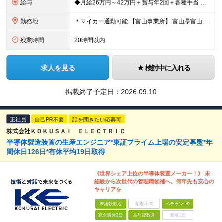
給与
◆月給26万円～42万円＋賞与年2回＋各種手当 ※試用期間3ヶ月あり（給与・待遇に差異なし） ※残業代別途全額支給 【担当者レベル（経験7年以上）の場合】 ◆月給26万円～32万円を想定 【主任・リ
勤務地
＊マイカー通勤可能 【富山事業所】 富山県富山市八尾町保内2丁目1番地 【砺波事業所】 富山県砺波市下中条110番地1 (変更の範囲)上記を除く当社関連勤務地
残業時間
20時間以内
求人を見る
検討中に入れる
掲載終了予定日：
2026.09.10
正社員
自己PR不要
話を聞きたい応募可
株式会社ＫＯＫＵＳＡＩ ＥＬＥＣＴＲＩＣ
半導体製造装置の生産エンジニア*東証プライム上場の安定基盤*年
間休日126日*有休平均19日取得
《世界シェア上位の半導体装置メーカー！》 未
経験から次世代の管理職候補へ。何年先も安心の
キャリアを
未経験歓迎
学歴不問
ベテランOK
完全週休2日
賞与複数月
面接1回