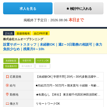
求人を見る
検討中に入れる
本日まで
掲載終了予定日：
2026.08.06
正社員
面接情報有
自己PR不要
株式会社エムオープランニング
設置サポートスタッフ｜未経験OK｜週2～3日勤務の相談可｜体力
負担少なめ｜残業月0～10h
未経験歓迎
学歴不問
ベテランOK
完全週休2日
賞与複数月
面接1回
応募資格
【未経験OK│学歴不問│20代～30代多数活躍中】 ◇基本的なPCスキルをお持ちの方（文字入力程度でOK） ＼接客・販売経験者が多数活躍中！／ 「人と関わる仕事が好き」 「立ち仕事から、長く働ける環
給与
■月給25万円～50万円＋期末賞与 ※経験・年齢・スキルを考慮し決定します ※残業代は1分単位で全額支給します ※試用期間（3ヶ月）あり。期間中の給与・その他待遇に差異はありません
勤務地
★転勤なし 【本社】 東京都千代田区神田須田町1－26 芝信神田ビル10F ※プロジェクト先は、通勤時間も考慮し相談の上決定しています ※出張は、首都圏の日帰りがメインなど相談が可能です！ ※（変
働き方
リモートワークOK