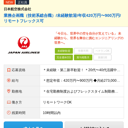
NEW
正社員
日本航空株式会社
業務企画職（技術系総合職）/未経験歓迎/年収420万円〜900万円/
リモートフレックス可
「今日も、世界中の空を自分が支えている」 未
経験から、世界を舞台に挑むエンジニアリングの
世界へ。
未経験歓迎
学歴不問
ベテランOK
完全週休2日
賞与複数月
面接1回
応募資格
＊未経験・第二新卒歓迎！ ＊20代〜40代活躍中 ◆未経験歓迎 ◆四年制大学または高等専門学校（専攻科）を卒業・修了された方 ※英語を使った業務に抵抗感がない方 （海外マニュアル読解・メール対応等。
給与
＊想定年収：420万円〜900万円 ◆月給273,000～＋賞与年3回＋残業代全額支給 ※経験・能力・前職給与を考慮の上、当社規定により決定 ※残業代は別途全額支給 ※試用期間3ヶ月あり（給与待遇に
勤務地
＊在宅勤務制度およびフレックスタイム制勤務制度あり （一部の部門では運用対象外） 入社後の初期配属は、 株式会社JALエンジニアリングへ出向となります 【JALエンジニアリング】 羽田空港：東京都
働き方
リモートワークOK
残業時間
10時間以内