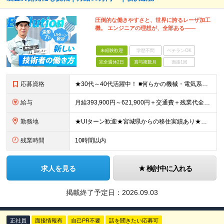
圧倒的な働きやすさと、世界に誇るレーザ加工
機。 エンジニアの理想が、全部ある――
未経験歓迎
学歴不問
ベテランOK
完全週休2日
賞与複数月
面接1回
応募資格
★30代～40代活躍中！ ■何らかの機械・電気系の技術職経験をお持ちの方 ■高卒以上 《こんな方にピッタリ》 □これまで培った機械・電気の知識を活かしたい □技術者として専門性をさらに高めたい □
給与
月給393,900円～621,900円＋交通費＋残業代全額＋家族手当＋出張手当など ※経験やスキルを考慮して決定いたします ※残業代は別途全額支給いたします ※試用期間6カ月あり（期間中の給与・待遇
勤務地
★UIターン歓迎★宮城県からの移住実績あり★転勤なし 【横浜ラボ】神奈川県横浜市西区戸部町3-50 イイダビル 1F ※(変更の範囲)上記を除く当社関連勤務地
残業時間
10時間以内
求人を見る
検討中に入れる
掲載終了予定日：
2026.09.03
正社員
面接情報有
自己PR不要
話を聞きたい応募可