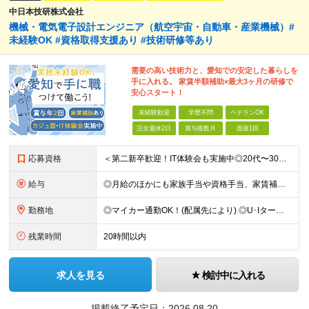
中日本技研株式会社
機械・電気電子設計エンジニア（航空宇宙・自動車・産業機械）#
未経験OK #資格取得支援あり #技術研修等あり
需要の高い技術力と、愛知での安定した暮らしを
手に入れる。 家賃半額補助×最大3ヶ月の研修で
安心スタート！
未経験歓迎
学歴不問
ベテランOK
完全週休2日
賞与複数月
面接1回
応募資格
＜第二新卒歓迎！IT体験会も実施中◎20代〜30代が活躍中＞ ■未経験OK ■学歴不問 ■普通自動車免許（AT限定可）をお持ちの方 ≪こんな方にピッタリ≫ □ なにかしらの技術系のお仕事経験がある
給与
◎月給のほかにも家族手当や資格手当、家賃補助など嬉しい手当が充実！ ◎賞与年2.8か月支給 月給：24万円～35万円＋交通費＋賞与年2回 ※経験・能力・年齢などを考慮の上、当社規定により決定いたし
勤務地
◎マイカー通勤OK！(配属先により) ◎U･Iターン歓迎！家賃補助もあり ◎勤務先は愛知県内の各プロジェクト先です。 通勤のしやすさを考慮して決定します。 ★ちなみに… 名古屋市の平均家賃は約5.
残業時間
20時間以内
求人を見る
検討中に入れる
掲載終了予定日：
2026.08.20