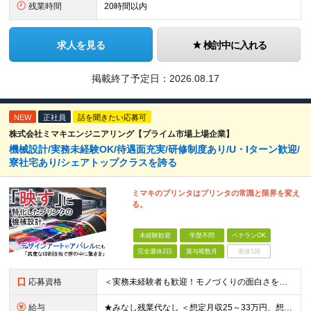
残業時間
20時間以内
求人を見る
検討中に入れる
掲載終了予定日：
2026.08.17
NEW
正社員
話を聞きたい応募可
株式会社ミマキエンジニアリング【プライム市場上場企業】
機械設計/実務未経験OK/待遇面充実/研修制度あり/U・Iターン歓迎/
寮社宅あり/シェアトップクラスを誇る
ミマキのプリンタはプリンタの常識と限界を変え
る。
未経験歓迎
学歴不問
ベテランOK
完全週休2日
賞与複数月
面接1回
応募資格
＜実務未経験者も歓迎！モノづくりの面白さを一緒に味わいましょう！＞ ◇学歴不問 ◇理工学部出身の方 └情報系、理学系、機械系、電気系、物質・材料系など
給与
★みなし残業代なし ＜想定月収25～33万円、想定年収460～700万＞ 月給：21万3000円～+各種手当 ＜修士号を取得している方＞ 月給：23万6500円～+各種手当 ※経験・スキルを考慮