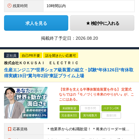
残業時間
10時間以内
求人を見る
検討中に入れる
掲載終了予定日：
2026.08.20
正社員
自己PR不要
話を聞きたい応募可
株式会社ＫＯＫＵＳＡＩ ＥＬＥＣＴＲＩＣ
生産エンジニア*世界シェア級装置の組立・試験*年休126日*有休取
得実績19日*賞与年2回*東証プライム上場
【世界を支える半導体製造装置を作る】 定置式
ならではの『モノづくり本来のやりがい』が、こ
こにはある。
未経験歓迎
学歴不問
ベテランOK
完全週休2日
賞与複数月
面接1回
応募資格
＊他業界からの転職歓迎！ ＊将来のリーダー候補募集 ◆高卒以上 ◆何らかのモノづくりに関わる実務経験がある方（業界不問） ※製造現場だけでなく、品質管理、生産技術、品質保証、設計関連の 経験者も幅