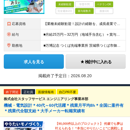
未経験歓迎
学歴不問
ベテランOK
完全週休2日
賞与複数月
面接1回
応募資格
【業種未経験歓迎！設計の経験を、成長産業で活かせます】 ＜応募条件＞ ◇高卒以上 ◇業種未経験歓迎 ◇何らかの製品設計経験をお持ちの方（分野不問） └2DCADまたは3DCADの操作経験がある方を想
給与
■月給25万円～32万円（地域手当含む）＋賞与年2回（5カ月分※昨年度実績）＋各種手当 ※上記月給には月1万9075円以上の地域手当を含みます ※上記月給に残業代は含みません、残業代は別途全額支給い
勤務地
■万博記念 つくば先端事業所 茨城県つくば市御幸が丘18 ※U・Iターン歓迎
求人を見る
検討中に入れる
掲載終了予定日：
2026.08.20
終了間近
正社員
面接情報有
自己PR不要
株式会社スタッフサービス エンジニアリング事業本部
機械・電気設計＊40代～60代活躍＊残業月平均8h＊全国に案件有
＊残業代全額支給＊大手メーカー転籍実績有
【90,000件以上のプロジェクト】 何歳でも夢は
叶えられる！ “本当にやりたいこと”に挑戦しま