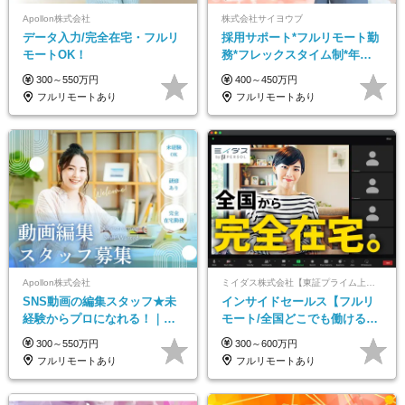
Apollon株式会社
株式会社サイヨウブ
データ入力/完全在宅・フルリ
採用サポート*フルリモート勤
モートOK！
務*フレックスタイム制*年休
120日*土日祝休み*残業ほぼな
300～550万円
400～450万円
し*育児中社員8割以上
フルリモートあり
フルリモートあり
Apollon株式会社
ミイダス株式会社【東証プライム上場パーソルグループ】
SNS動画の編集スタッフ★未
インサイドセールス【フルリ
経験からプロになれる！｜お
モート/全国どこでも働ける】
うちで働くフルリモート｜残
未経験OK*土日祝休み*残業少
300～550万円
300～600万円
業ゼロで18時退勤◎
なめ*在宅勤務手当あり
フルリモートあり
フルリモートあり