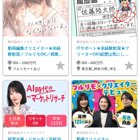
株式会社ＬＩＶＥ ＵＰ
株式会社リクルートR&Dスタッフィング【リクルートグループ】
動画編集クリエイター★未経
ITサポート★未経験歓迎★フ
験歓迎／フルリモOK／残業な
リーターOK!経歴は気にしな
し／年間休日125日／髪・服・
くて大丈夫★超大手リクルー
350～1000万円
300～600万円
ネイル自由／研修充実で安心
トグループの正社員/sg
フルリモートあり
東京都_神奈川県_埼玉県_千葉県_大阪府…
株式会社さくらインベスト
株式会社ＯＬＣ
経営企画・リサーチ／月給30
動画クリエイター