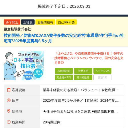
掲載終了予定日：
2026.09.03
終了間近
正社員
面接情報有
自己PR不要
藤倉航装株式会社
技術開発／防衛省&JAXA案件多数の安定経営*車通勤*住宅手当or社
宅有*2025年度賞与6.5ヶ月
「はやぶさ2」や自衛隊装備を手掛ける！ 86年の
技術蓄積とベテランのノウハウで、国の安全を支
える◎
未経験歓迎
学歴不問
ベテランOK
完全週休2日
賞与複数月
面接1回
応募資格
業界未経験の方も歓迎！パラシュートや救命胴衣などの知識がなくても全く問題ありません！ ★以下のいずれかに当てはまる方を歓迎します！ 【1】メーカーでの技術開発・設計経験をお持ちの方 ⇒「少しだけ開発
給与
2025年度賞与6.5か月分／【昇給率】2024年度:5％ 2025年度：6％（昇給年1回） 月給25万円～35万円 ※経験に応じて給与は変動します。 想定年収400万円～600万円 【各種手当
勤務地
★住宅手当または社宅をご用意 ■福島県田村市大越町上大越字後原10-71 ■東京都品川区荏原2-4-46 ※マイカー通勤OK（駐車場有） (変更の範囲)上記を除く当社関連勤務地
残業時間
20時間以内