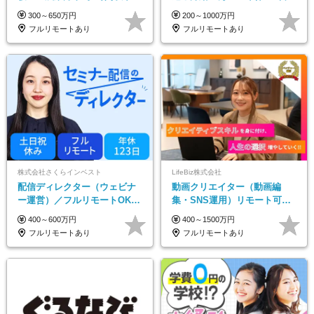
土日祝休み#年休128日
在宅OK＆研修あり＊フレック
300～650万円
200～1000万円
ス
フルリモートあり
フルリモートあり
株式会社さくらインベスト
LifeBiz株式会社
配信ディレクター（ウェビナ
動画クリエイター（動画編
ー運営）／フルリモートOK／
集・SNS運用）リモート可／
土日祝休み／年休123日／年収
月平均43万／未経験歓迎／15
400～600万円
400～1500万円
600万円可
項目に細分化された研修制度♪
フルリモートあり
フルリモートあり