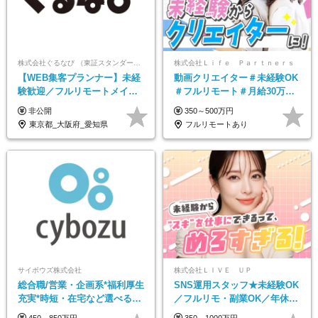
株式会社ぐるなび （東証スタンダード上場）
株式会社Ｌｉｆｅ Ｐａｒｔｎｅｒｓ
【WEB集客プランナー】未経
動画クリエイター＃未経験OK
験歓迎／フルリモートメイン
＃フルリモート＃月給30万～#
／プライム上場／土日祝休み
髪色・ネイル・服装自由#残業
非公開
350～500万円
／東京・大阪・名古屋
少なめ#土日祝休み
東京都_大阪府_愛知県
フルリモートあり
サイボウズ株式会社
株式会社ＬＩＶＥ ＵＰ
総合職/営業・企画系*福利厚生
SNS運用スタッフ★未経験OK
充実*時短・在宅など選べる働
／フルリモ・副業OK／年休
き方*賞与年2回
125日／残業なし／髪・服・ネ
450～850万円
350～1000万円