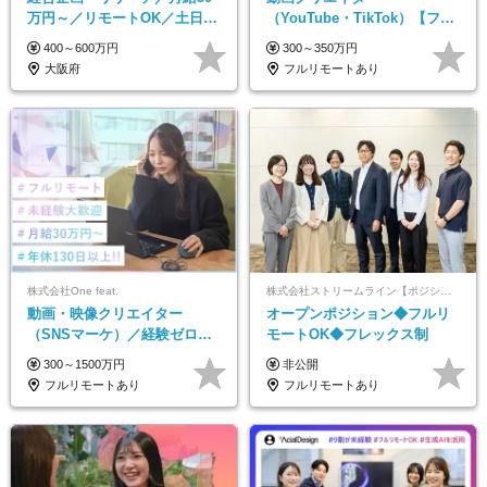
万円～／リモートOK／土日祝
（YouTube・TikTok）【フレ
休み／生成AIを活用できる方
ックス/フルリモ】未経験OK
400～600万円
300～350万円
歓迎
｜Web研修1年間｜副業OK
大阪府
フルリモートあり
株式会社One feat.
株式会社ストリームライン【ポジションマッチ登録】
動画・映像クリエイター
オープンポジション◆フルリ
（SNSマーケ）／経験ゼロか
モートOK◆フレックス制
ら一流へ／フルリモートOK／
300～1500万円
非公開
月給30万円～／年休130日以上
フルリモートあり
フルリモートあり