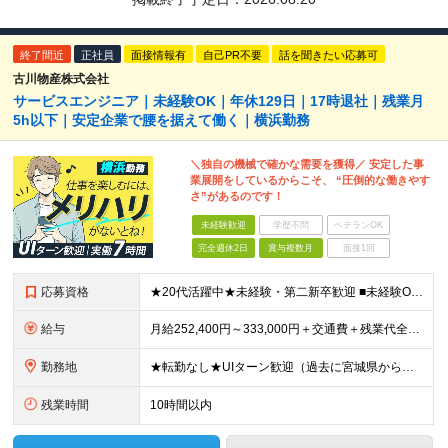
終了間近
正社員
面接情報有
自己PR不要
話を聞きたい応募可
古川物産株式会社
サービスエンジニア｜未経験OK｜年休129日｜17時退社｜残業月
5h以下｜安定企業で腰を据えて働く｜横浜勤務
＼独自の機械で確かな需要を獲得／ 安定した事
業展開をしているからこそ、 “圧倒的な働きやす
さ”があるのです！
未経験歓迎
学歴不問
ベテランOK
完全週休2日
賞与複数月
面接1回
応募資格
★20代活躍中★未経験・第二新卒歓迎 ■未経験OK ■高卒以上 《こんな方にピッタリ》 □自分の時間を大切にしながら働きたい □PCの自作や車、バイクいじりなどが好き □一生モノの「手に職」をつけ
給与
月給252,400円～333,000円＋交通費＋残業代全額＋家族手当＋出張手当など ※経験やスキルを考慮して決定いたします ※残業代は別途全額支給いたします ※試用期間6カ月あり（期間中の給与・待遇
勤務地
★転勤なし★UIターン歓迎（過去に宮城県からの移住実績あり） 【横浜ラボ】神奈川県横浜市西区戸部町3-50 イイダビル 1F ※(変更の範囲)上記を除く当社関連勤務地
残業時間
10時間以内