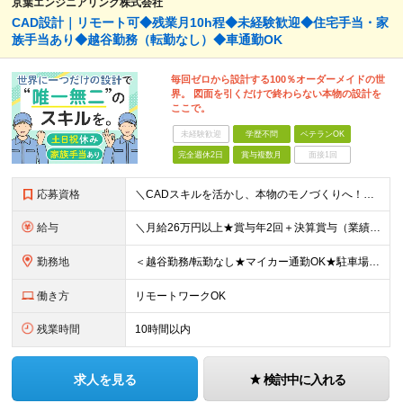
京葉エンジニアリング株式会社
CAD設計｜リモート可◆残業月10h程◆未経験歓迎◆住宅手当・家
族手当あり◆越谷勤務（転勤なし）◆車通勤OK
毎回ゼロから設計する100％オーダーメイドの世
界。 図面を引くだけで終わらない本物の設計を
ここで。
未経験歓迎
学歴不問
ベテランOK
完全週休2日
賞与複数月
面接1回
応募資格
＼CADスキルを活かし、本物のモノづくりへ！／ ■学歴不問 ■CADを使ったことがある方（学生時代でも可） ■要普通免許 ～このような方にオススメです～ ・作業仕事から設計や構想に挑戦したい方 ・自
給与
＼月給26万円以上★賞与年2回＋決算賞与（業績による）あり／ ＜給与＞ 【未経験者】月給26万円～＋各種手当＋賞与年2回＋決算賞与（業績による） 【経験者】月給33万円～＋各種手当＋賞与年2回＋決算
勤務地
＜越谷勤務/転勤なし★マイカー通勤OK★駐車場あり（会社負担）＞ 【勤務先】 埼玉県越谷市花田4-15-13 ※(変更の範囲)上記を除く当社関連勤務地
働き方
リモートワークOK
残業時間
10時間以内
求人を見る
検討中に入れる