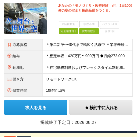
あなたの「モノづくり・改善経験」が、 1日1000
便の空の安全と最高品質をつくる。
未経験歓迎
学歴不問
ベテランOK
完全週休2日
賞与複数月
面接1回
応募資格
＊第二新卒〜40代まで幅広く活躍中 ＊業界未経験OK ◆製造業・インフラ・IT等で何らかの エンジニアリング・品質管理・設計・整備経験（機械・電気・電子等）がある方 ◆四年制大学または高等専門学校
給与
＊想定年収：420万円〜900万円 ◆月給273,000～＋賞与年3回＋残業代全額支給 ※経験・能力・前職給与を考慮の上、当社規定により決定 ※残業代は別途全額支給 ※試用期間3ヶ月あり（給与待遇に
勤務地
＊在宅勤務制度およびフレックスタイム制勤務制度あり （一部の部門では運用対象外） 入社後の初期配属は、 株式会社JALエンジニアリングへ出向となります ◆JALエンジニアリング:技術部（羽田空港）
働き方
リモートワークOK
残業時間
10時間以内
求人を見る
検討中に入れる
掲載終了予定日：
2026.08.27