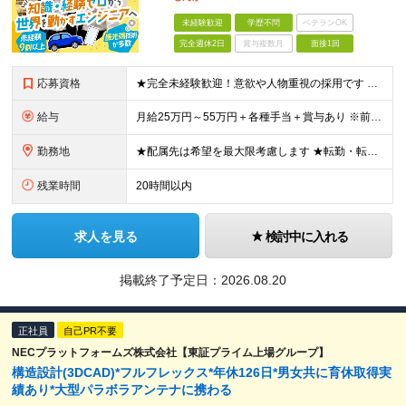
未経験歓迎
学歴不問
ベテランOK
完全週休2日
賞与複数月
面接1回
応募資格
★完全未経験歓迎！意欲や人物重視の採用です ★文系・理系問わず歓迎いたします！ ■学歴不問 ■第二新卒歓迎 ■職種・業種・社会人未経験OK ■フリーター・社会人経験10年以上の方も歓迎 ■ブランク・
給与
月給25万円～55万円＋各種手当＋賞与あり ※前職の給与・経験・スキルなどを考慮のうえで決定します ※残業代は1分単位で全額支給します ※試用期間3ヶ月。その間の給与・待遇に差異はありません ★充実
勤務地
★配属先は希望を最大限考慮します ★転勤・転居については相談可能です ★U・Iターン歓迎 全国の各プロジェクト先で募集します。 ＜プロジェクト先＞ ■北海道：千歳市 ■関東：埼玉県・千葉県・東京都
残業時間
20時間以内
求人を見る
検討中に入れる
掲載終了予定日：
2026.08.20
正社員
自己PR不要
NECプラットフォームズ株式会社【東証プライム上場グループ】
構造設計(3DCAD)*フルフレックス*年休126日*男女共に育休取得実
績あり*大型パラボラアンテナに携わる