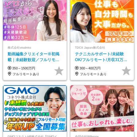
株式会社viralinks
TDCX Japan株式会社
動画編集クリエイター※初掲
テクニカルサポート/未経験
載｜未経験歓迎／フルリモー
OK/フルリモート/月収31万円
トOK／月給32万＋賞与
可/月最大3万のインセンティ
350～1500万円
300～400万円
ブ支給/平均年齢33歳
フルリモートあり
フルリモートあり
GMOコネクトHR株式会社【GMOインターネットグループ】
合同会社Willmate