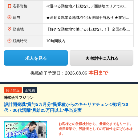
応募資格
≪選べる勤務地／転勤なし／面接地エリアでの就業率92％以上≫ ※学歴不問 ◆経験は一切問いません ◆転職回数・ブランク期間も不問 ◆面接というよりは“リラックス面談”です ≪こんな方をお待ちしてい
給与
★通勤＆就業＆地域/住宅＆役職手当あり ★在宅勤務実績あり ★残業代は全額支給 ★選べる給与制度あり！ ■東京・神奈川・千葉・埼玉勤務の場合 月給24.5万円～55万円＋諸手当 （残業代は全額支給）
勤務地
【好きな勤務地で働ける♪転勤なし！】 全国の取引先での就業となります（沖縄を除く） ★面接地エリアでの就業率92％以上！ 『地元で働きたい』『通いやすいところで働きたい』といった希望に、業界トップ
残業時間
10時間以内
求人を見る
検討中に入れる
本日まで
掲載終了予定日：
2026.08.06
終了間近
正社員
株式会社フジキン
設計開発職*賞与5カ月分*異業種からのキャリアチェンジ歓迎*20
代・30代活躍*月給25万円以上*手当充実
お客様との仕様検討から、量産化までをリード。
成長産業で、設計者としての可能性を広げられま
す。