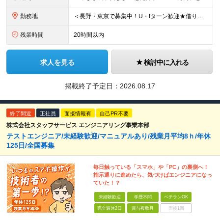
勤務地
＜長野・東京で募集中！U・Iターン歓迎★借り上げ社宅制度あり！＞ ■本社 住所：長野県東御市滋野乙2182-3 ★マイカー通勤OK！駐車場あり ■東京支社 住所：東京都品川区北品川5-9-41 T
残業時間
20時間以内
求人を見る
検討中に入れる
掲載終了予定日：
2026.08.17
終了間近
正社員
面接情報有
自己PR不要
株式会社スタッフサービス エンジニアリング事業本部
テストエンジニア/未経験歓迎/マニュアルあり/残業月平均8ｈ/年休
125日/全国募集
毎日触っている「スマホ」や「PC」の裏側へ！
指示通りに進めたら、気づけばエンジニアになっ
ていた！？
未経験歓迎
学歴不問
ベテランOK
完全週休2日
賞与複数月
面接1回