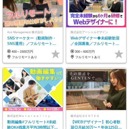
Ace Management 株式会社
株式会社アーシャルデザイン
SNSマーケター（動画制作・
Webデザイナー◆未経験歓迎
SNS運用）／フルリモートOK
／全国募集／フルリモート／
／未経験歓迎【モットーは…
最大6ヵ月の実践型研修／月給
400～1500万円
300～600万円
遊び感覚で仕事をする♪】
25万円以上
フルリモートあり
フルリモートあり
株式会社Ｍｅｔａｒｅａｌｉｔｙ
株式会社ＧＥＮＴＥＮ
動画編集#フルリモート#未経
【WEBデザイナー】初⼼者歓
験OK#残業月平均3時間以下#
迎◎⽉給30万〜＊年休125⽇＊