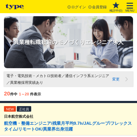
ログイン
会員登録
検討中(
0
)
MENU
異業種転職歓迎のモノづくりエンジニア求人
電子・電気技術・メカトロ技術者／通信インフラ系エンジニア
変更
／異業種採用実績あり
20
件中
1～20
件表示
NEW
正社員
日本航空株式会社
航空機・整備エンジニア/残業月平均9.7h/JALグループ/フレックス
タイム/リモートOK/異業界出身活躍