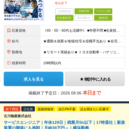
せんか？
未経験歓迎
学歴不問
ベテランOK
完全週休2日
賞与複数月
面接1回
応募資格
《40・50・60代も活躍中》 ■学歴不問 ■生産技術・生産管理・品質保証・評価・設計いずれかの実務経験をお持ちの方 ▽こんな方にオススメです！▽ 「経験を活かして幅広いプロジェクトに携わりたい」
給与
★通勤＆就業＆地域/住宅＆役職手当あり ★在宅勤務実績あり ★残業代は全額支給 ★選べる給与制度あり！ ■東京・神奈川・千葉・埼玉勤務の場合 月給24.5万円～55万円＋諸手当 （残業代は全額支給）
勤務地
★リモート実績あり★ トヨタ自動車・パナソニック・東芝など大手メーカーでのポストも多数！ 全国の取引先での就業となります（沖縄を除く） 『地元で働きたい』という希望に、業界トップクラス約7,00
残業時間
10時間以内
求人を見る
検討中に入れる
本日まで
掲載終了予定日：
2026.08.06
終了間近
正社員
面接情報有
自己PR不要
話を聞きたい応募可
古川物産株式会社
サービスエンジニア｜年休129日｜残業月5h以下｜17時退社｜新規
装置の開発にも挑戦｜月給39万円～｜横浜勤務