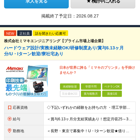
求人を見る
検討中に入れる
掲載終了予定日：
2026.08.27
NEW
正社員
話を聞きたい応募可
株式会社ミマキエンジニアリング【プライム市場上場企業】
ハードウェア設計/実務未経験OK/研修制度あり/賞与6.13ヶ月
分/U・Iターン歓迎/寮社宅あり
日本が世界に誇る「ミマキのプリンタ」を手掛け
ませんか？
未経験歓迎
学歴不問
ベテランOK
完全週休2日
賞与複数月
面接1回
応募資格
◇下記いずれかの経験をお持ちの方 ・理工学部出身の方（理学系・機械系・電気系） ・デジタル、アナログ回路の設計経験者 ・FPGAの設計経験者 ・モータ、センサ選定などのハーネス設計経験者 ・電機評価、
給与
＜賞与6.13ヶ月分支給実績あり！想定月収25～33万円、想定年収460～700万＞ 月給：21万3000円～+各種手当 ＜修士号を取得している方＞ 月給：23万6500円～+各種手当 ※経験・ス
勤務地
＜長野・東京で募集中！U・Iターン歓迎★借り上げ社宅制度あり！＞ ■本社 住所：長野県東御市滋野乙2182-3 ★マイカー通勤OK！駐車場あり ■東京支社 住所：東京都品川区北品川5-9-41 T