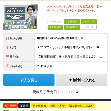
スケールの大きなモノづくりを支える。 日本
の“ロマン”をカタチにするやりがいを。
未経験歓迎
学歴不問
ベテランOK
完全週休2日
賞与複数月
面接1回
応募資格
■機構系CADの業務経験 ■学歴不問
給与
★プロフェッショナル層｜年収930万円～1,160万円 ★主任・担当｜年収480万円～790万円 ◆月給30万円～73万円 ※給与には固定残業代（基本月収の20％相当額）を含みます。勤務実績に基づく
勤務地
【那須事業所】 栃木県那須塩原市井口1190 （変更の範囲）会社の定める場所（テレワークを行う場所を含む）
残業時間
20時間以内
求人を見る
検討中に入れる
掲載終了予定日：
2026.08.24
終了間近
正社員
面接情報有
自己PR不要
話を聞きたい応募可