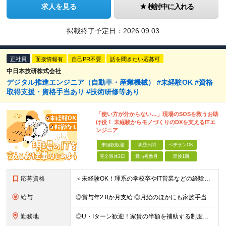
求人を見る
検討中に入れる
掲載終了予定日：
2026.09.03
正社員
面接情報有
自己PR不要
話を聞きたい応募可
中日本技研株式会社
デジタル推進エンジニア（自動車・産業機械） #未経験OK #資格
取得支援・資格手当あり #技術研修等あり
「使い方が分からない…」現場のSOSを救うお助
け役！ 未経験からモノづくりのDXを支えるITエ
ンジニア
未経験歓迎
学歴不問
ベテランOK
完全週休2日
賞与複数月
面接1回
応募資格
＜未経験OK！理系の学校卒やIT営業などの経験がある方歓迎＞ ★カジュアル面談実施中！ ■学歴不問 ■普通自動車免許（AT限定可）をお持ちの方 ≪こんな方にピッタリ≫ □ 人の役に立つことが好き、
給与
◎賞与年2.8か月支給 ◎月給のほかにも家族手当や資格手当、家賃補助など嬉しい手当てが充実！ 月給：24万円～35万円＋交通費＋賞与年2回 ※経験・能力・年齢などを考慮の上、当社規定により決定しま
勤務地
◎U・Iターン歓迎！家賃の半額を補助する制度も完備 ◎勤務先は愛知県内の各プロジェクト先です。 通勤のしやすさを考慮して決定します。 ■本社 愛知県名古屋市中区千代田2-10-31 ※実際の勤務