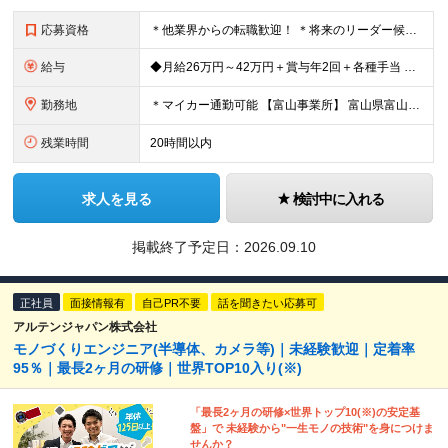
応募資格
＊他業界からの転職歓迎！ ＊将来のリーダー候補募集 ◆高卒以上 ◆何らかのモノづくりに関わる実務経験がある方（業界不問） ※製造現場だけでなく、品質管理、生産技術、品質保証、設計関連の 経験者も幅
給与
◆月給26万円～42万円＋賞与年2回＋各種手当 ※試用期間3ヶ月あり（給与・待遇に差異なし） ※残業代別途全額支給 【担当者レベル（経験7年以上）の場合】 ◆月給26万円～32万円を想定 【主任・リ
勤務地
＊マイカー通勤可能 【富山事業所】 富山県富山市八尾町保内2丁目1番地 【砺波事業所】 富山県砺波市下中条110番地1 (変更の範囲)上記を除く当社関連勤務地
残業時間
20時間以内
求人を見る
検討中に入れる
掲載終了予定日：
2026.09.10
正社員
面接情報有
自己PR不要
話を聞きたい応募可
アルテンジャパン株式会社
モノづくりエンジニア(半導体、カメラ等)｜未経験歓迎｜定着率
95％｜最長2ヶ月の研修｜世界TOP10入り(※)
「最長2ヶ月の研修×世界トップ10(※)の安定基
盤」で 未経験から"一生モノの技術"を身につけま
せんか？