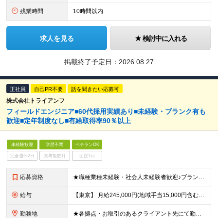
残業時間
10時間以内
求人を見る
検討中に入れる
掲載終了予定日：
2026.08.27
正社員
自己PR不要
話を聞きたい応募可
株式会社トライアンフ
フィールドエンジニア■60代採用実績あり■未経験・ブランク有も
歓迎■定年制度なし■有給取得率90％以上
未経験歓迎
学歴不問
ベテランOK
完全週休2日
賞与複数月
面接1回
応募資格
★職種業種未経験・社会人未経験者歓迎♪ブランクありもOK！ ★定年制度なし！40代・50代・60代も活躍◎ ■学歴不問 ■要普免(AT限定可) └現在取得中(教習所に通っている場合)の方も一度ご相
給与
【東京】 月給245,000円(地域手当15,000円含む)+通信手当(5,000円)+諸手当(該当した場合) 【その他の地域】 月給230,000円+通信手当(5,000円)+諸手当(該当した場合)
勤務地
★各拠点・お取引のあるクライアント先にて勤務いただきます。 ★家賃補助あり※会社都合の引越しが発生した場合 ■拠点 名古屋本社／愛知県名古屋市中区上前津2-14-15 第一住建上前津ビル 6F 東京