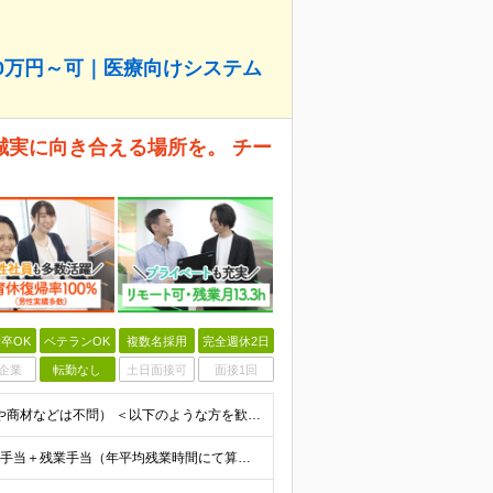
00万円～可｜医療向けシステム
誠実に向き合える場所を。 チー
卒OK
ベテランOK
複数名採用
完全週休2日
企業
転勤なし
土日面接可
面接1回
■学歴不問 ■営業経験をお持ちの方（個人・法人、業界や商材などは不問） ＜以下のような方を歓迎します＞ ■顧客の話を聴き、本音を引き出せる方 ■断られても気持ちを切り替え、次に進める方 ■受け身では
【想定年収540万円～1300万円】 ★賞与年2回＋勤務地手当＋残業手当（年平均残業時間にて算出）を含む ※基本給＋勤務地手当＋役職手当 ※リーダークラス以上は役職手当含む ※勤務地手当：結婚の有無に