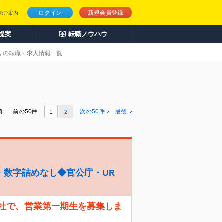
ログイン
新規会員登録
のご案内
人提案
転職ノウハウ
ありの転職・求人情報一覧
頭
前の50件
次の
50
件
最後
1
2
・数字詰めなし◆官公庁・UR
会社で、営業第一期生を募集しま