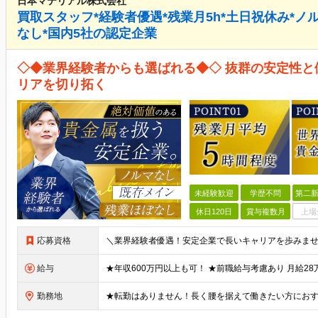
日本マテリアル株式会社
買取スタッフ*経験者優遇*残業月5h*土日祝休み*ノル
なし*国内5社の認定企業
◇◆業界経験者からも選ばれる◆◇ 抜群の安定性
リアを切り拓く
未経験歓迎
学歴不問
第二新
休日120日
賞与複数月
上場
応募資格
給与
勤務地