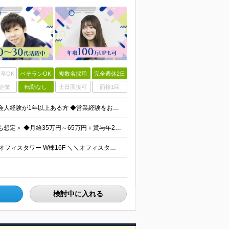
卒OK
ベテランOK
複数名採用
完全週休2日
企業
転勤なし
土日面接可
面接1回
【学歴不問】 ★人柄と誠実さを重視した採用です ◆社会人経験が1年以上ある方 ◆営業経験をお持ちの方は優遇します（法人・個人、業界・商材は不問） ※業界知識・建築知識は不要です。入社後に案件と先輩
＜初年度年収490万円～／ご経験に応じて650万円以上も想定＞ ◆月給35万円～65万円＋賞与年2回（7月・12月） 【なぜこの給与を払えるのか】 UR都市機構様・日本郵政様・官公庁との直取引で中間
◆本社 └東京都中央区晴海1-8-8 晴海トリトンスクエアオフィスタワー W棟16F ＼＼オフィスタワー内には商業施設が多数併設／／ カフェやレストラン、コンビニやスーパー、 100円ショップなど様
検討中に入れる