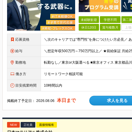
未経験歓迎
学歴不問
第二新
休日120日
賞与複数月
上場
応募資格
給与
勤務地
働き方
リモートワーク相談可能
目安残業時間
10時間以内
本日まで
求人を見る
掲載終了予定日：
2026.08.06
NEW
正社員
面接情報有