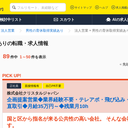
サイトマップ
ヘルプ
求人掲載
検討中リスト
スカウト
AIの求
法人営業
男性の育休取得実績あり
法人営業 × 男性の育休取得実績
績ありの転職・求人情報
89
1～50
件中
件を表示
先
PICK UP!
正社員
面接情報有
自己PR不要
株式会社クリスタルジャパン
企画提案営業◆業界経験不要・テレアポ・飛び込み
直取引◆月給35万円～◆残業月10h
国と区から指名が来る公共性の高い会社。 そんな
す。