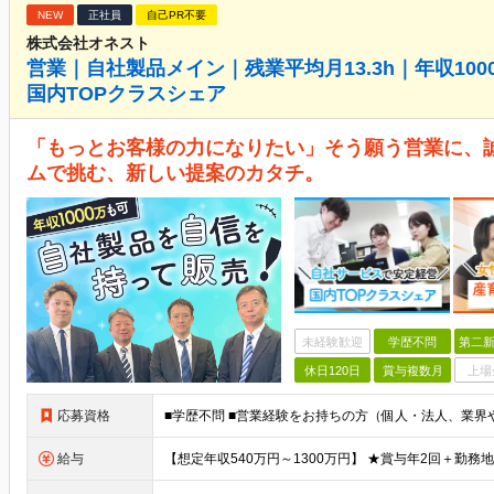
NEW
正社員
自己PR不要
株式会社オネスト
営業｜自社製品メイン｜残業平均月13.3h｜年収10
国内TOPクラスシェア
「もっとお客様の力になりたい」そう願う営業に、
ムで挑む、新しい提案のカタチ。
未経験歓迎
学歴不問
第二新
休日120日
賞与複数月
上場
応募資格
給与