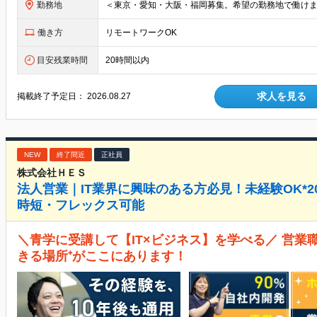
勤務地
働き方
リモートワークOK
目安残業時間
20時間以内
求人を見る
掲載終了予定日：
2026.08.27
NEW
終了間近
正社員
株式会社ＨＥＳ
法人営業｜IT業界に興味のある方必見！未経験OK*20
時短・フレックス可能
＼青学に受講して【IT×ビジネス】を学べる／ 営業
きる場所⁺がここにあります！