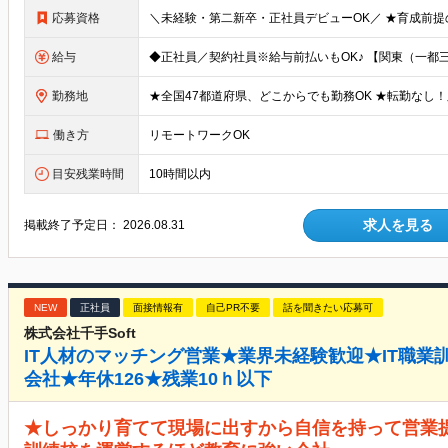
応募資格
給与
勤務地
働き方
リモートワークOK
目安残業時間
10時間以内
求人を見る
掲載終了予定日：
2026.08.31
NEW
正社員
面接情報有
自己PR不要
話を聞きたい応募可
株式会社千手Soft
IT人材のマッチング営業★業界未経験歓迎★IT職
会社★年休126★残業10ｈ以下
★しっかり育てて現場に出すから自信を持って営業提