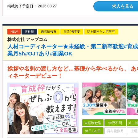
求人を見る
掲載終了予定日：
2026.08.27
NEW
正社員
面接情報有
自己PR不要
話を聞きたい応募可
株式会社 アップコム
人材コーディネーター★未経験・第二新卒歓迎#育成
業月5h#OJTあり#副業OK
挨拶や名刺の渡し方など…基礎から学べるから、 
ィネーターデビュー！
未経験歓迎
学歴不問
第二新
休日120日
賞与複数月
上場