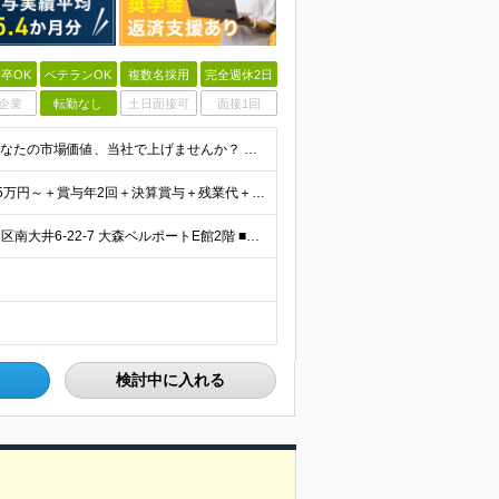
卒OK
ベテランOK
複数名採用
完全週休2日
企業
転勤なし
土日面接可
面接1回
＼次のキャリアでは“専門性”を身につけたい方必見／ あなたの市場価値、当社で上げませんか？ ◆学歴不問 ◆下記いずれかのご経験がある方は優遇します（3年以上を想定） ・法人営業、営業企画の実務経験
＼想定年収500万円～750万円以上／ ★前給保証 月給25万円～＋賞与年2回＋決算賞与＋残業代＋各種手当 ※試用期間6カ月（待遇・給与・雇用形態の差異なし） ※スキルや経験により給与を決定いたしま
転勤なし／東京or大阪選べる ■東京オフィス 東京都品川区南大井6-22-7 大森ベルポートE館2階 ■大阪オフィス 大阪府大阪市北区梅田3-2-123 イノゲート大阪9階 (変更の範囲)上記を
検討中に入れる