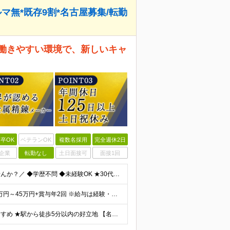
マ無*既存9割*名古屋募集/転勤
と働きやすい環境で、新しいキャ
卒OK
ベテランOK
複数名採用
完全週休2日
企業
転勤なし
土日面接可
面接1回
＼業界経験者優遇！安定企業で長いキャリアを歩みませんか？／ ◆学歴不問 ◆未経験OK ★30代40代活躍中 将来的には店長として活躍できるキャリアパスもご用意。 同業界の方はその経験を活かして、 早
★年収600万円以上も可！ ★前職給与考慮あり 月給28万円～45万円+賞与年2回 ※給与は経験・スキルを考慮の上、決定します。（優遇あり） ※残業代別途全額支給致します。 ※試用期間3ヶ月(待遇の
★転勤はありません！長く腰を据えて働きたい方におすすめ ★駅から徒歩5分以内の好立地 【名古屋支店】 愛知県名古屋市中区栄4-5-3 ＫＤＸ名古屋栄ビル1F （変更の範囲）転勤を含め、上記以外の