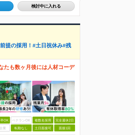
検討中に入れる
前提の採用！#土日祝休み#残
あなたも数ヶ月後には人材コーデ
卒OK
ベテランOK
複数名採用
完全週休2日
企業
転勤なし
土日面接可
面接1回