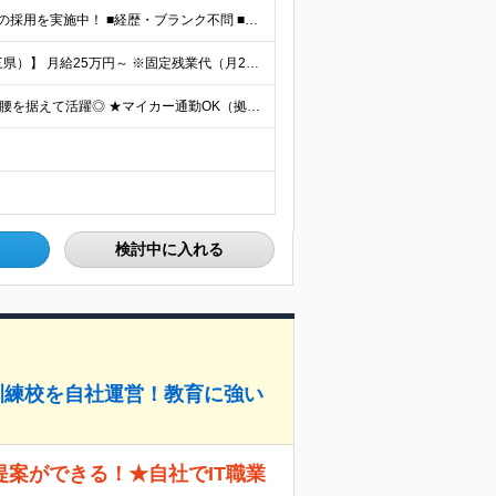
＼未経験・第二新卒・正社員デビューOK／ ★育成前提の採用を実施中！ ■経歴・ブランク不問 ■学歴不問 ≪≪特別なスキルや経験は必要なし！≫≫ 当社では人柄重視の採用を実施しています。 働く先輩社員
◆正社員／契約社員※給与前払いもOK♪ 【関東（一都三県）】 月給25万円～ ※固定残業代（月20時間分／月3万2383円）を含む。超過分は別途支給。 ※試用期間中の給与は月給23万円～ 【関東（北
★全国47都道府県、どこからでも勤務OK ★転勤なし！腰を据えて活躍◎ ★マイカー通勤OK（拠点による） ★業務に慣れたら、ゆくゆくはリモート併用やフルリモートも可能 全国のお客様先にて勤務していた
検討中に入れる
業訓練校を自社運営！教育に強い
案ができる！★自社でIT職業