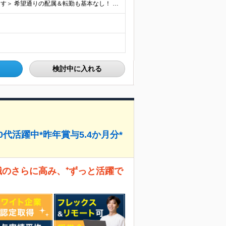
＜東京・愛知・大阪・福岡募集。希望の勤務地で働けます＞ 希望通りの配属＆転勤も基本なし！ 「プロジェクト人員の枠を広げたい」などといった、 会社からの強制的な異動・出向依頼はありません。 ■東京オフ
検討中に入れる
代活躍中*昨年賞与5.4か月分*
職のさらに高み、⁺ずっと活躍で