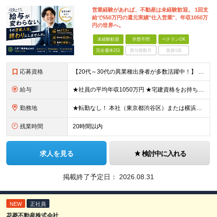
営業経験があれば、不動産は未経験歓迎。 1回支
給で550万円の還元実績"仕入営業"、年収1050万
円の世界へ。
未経験歓迎
学歴不問
ベテランOK
完全週休2日
賞与複数月
面接1回
応募資格
【20代～30代の異業種出身者が多数活躍中！】 ●学歴不問 ●何らかの営業経験をお持ちの方（業種・商材は問いません） ※不動産業界の経験は不要です。これまでの営業力を活かせます。
給与
★社員の平均年収1050万円 ★宅建資格をお持ちの方は月3万円の資格手当を支給 月給30万円以上 ＋ インセンティブ（年4回）＋ 各種手当 ＋ 特別賞与 ※経験・能力を考慮の上、優遇します。 ※上記
勤務地
★転勤なし！ 本社（東京都渋谷区）または横浜支店（神奈川県横浜市）での勤務となります。 【本社】 東京都渋谷区渋谷2-12-15 日本薬学会長井記念館 8F 【横浜支店】 神奈川県横浜市中区大田
残業時間
20時間以内
求人を見る
検討中に入れる
掲載終了予定日：
2026.08.31
NEW
正社員
花菱不動産株式会社