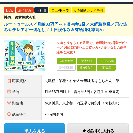
NEW
終了間近
正社員
自己PR不要
話を聞きたい応募可
神奈川管材株式会社
ルートセールス／月給33万円～＋賞与年2回／未経験歓迎／飛び込
みやテレアポ一切なし／土日祝休み＆有給消化率高め
＼ゆとりをもてる環境で、未経験から営業デビュ
ー／ 月給33万円×土日祝休み×ノルマなしの高待
遇をご用意！
未経験歓迎
学歴不問
ベテランOK
完全週休2日
賞与複数月
面接1回
応募資格
＼職種・業種・社会人未経験者はもちろん、第二新卒も歓迎！／ ■学歴不問 ■転職回数不問 ■普通自動車免許をお持ちの方
給与
月給33万円以上＋賞与年2回＋各種手当 ※固定残業代（月42時間／7万7171円～）含む。 超過分は別途全額支給します。 ※試用期間（6ヶ月）があります。 その間の給与・待遇に差異はありません。
勤務地
神奈川県、東京都、埼玉県で募集中！★転勤なし ※希望を考慮し、決定 ※転居を伴う転勤なし ＜神奈川＞ ■横浜本社：横浜市西区久保町27-19 ■港南営業所：横浜市港南区日野中央1-15-2 ■平塚営
残業時間
20時間以内
求人を見る
検討中に入れる