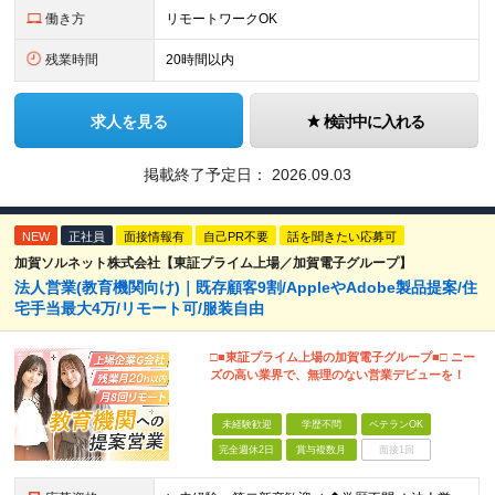
働き方
リモートワークOK
残業時間
20時間以内
求人を見る
検討中に入れる
掲載終了予定日：
2026.09.03
NEW
正社員
面接情報有
自己PR不要
話を聞きたい応募可
加賀ソルネット株式会社【東証プライム上場／加賀電子グループ】
法人営業(教育機関向け)｜既存顧客9割/AppleやAdobe製品提案/住
宅手当最大4万/リモート可/服装自由
□■東証プライム上場の加賀電子グループ■□ ニー
ズの高い業界で、無理のない営業デビューを！
未経験歓迎
学歴不問
ベテランOK
完全週休2日
賞与複数月
面接1回