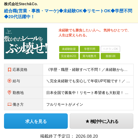
株式会社Stech&Co.
総合職(営業・事務・マーケ)◆未経験OK◆リモートOK◆学歴不問
◆20代活躍中！
未経験でも勝負したい人へ。 気持ちひとつで、
人生は変えられる。
未経験歓迎
学歴不問
ベテランOK
完全週休2日
賞与複数月
面接1回
応募資格
《学歴・職歴・経験すべて不問！／未経験からのチャレンジ大歓迎◎》 ▼こんな気持ち、ひとつでも当てはまる方はぜひ！ □ なにか、人生を変えるきっかけがほしい □ 立ち仕事に疲れて、そろそろ座り仕事がい
給与
＼完全未経験でも安心して年収UP可能です！／ -------------- 【1】営業 月給25万円～80万円＋賞与 【2】事務 月給21万円～50万円＋賞与 【3】マーケ 月給25万円～80万円
勤務地
日本全国で募集中！リモート希望者も大歓迎！ ※クライアントオフィスへの出勤が必要な場合は、 「東京オフィス」または「首都圏・関西圏」になります ※勤務地の選択はご希望を考慮し、転居を伴う転勤はありま
働き方
フルリモートがメイン
求人を見る
検討中に入れる
掲載終了予定日：
2026.08.20