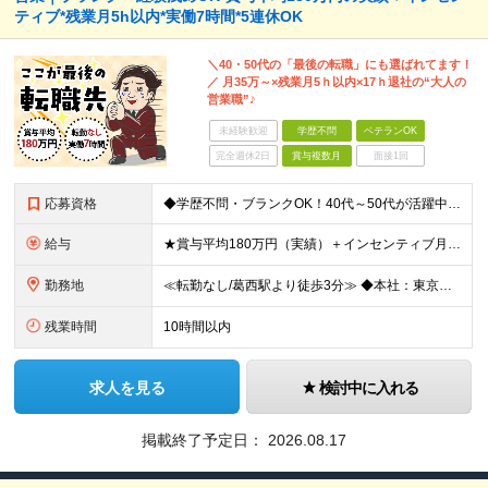
ティブ*残業月5h以内*実働7時間*5連休OK
＼40・50代の「最後の転職」にも選ばれてます！
／ 月35万～×残業月5ｈ以内×17ｈ退社の“大人の
営業職”♪
未経験歓迎
学歴不問
ベテランOK
完全週休2日
賞与複数月
面接1回
応募資格
◆学歴不問・ブランクOK！40代～50代が活躍中 ◆何かしらの営業経験がある方 ◆普通自動車免許(AT限定可) できるだけ多くの方とお会いしたいと考えています。 ぜひご応募いただければと思います!
給与
★賞与平均180万円（実績）＋インセンティブ月平均12万円 ★月給35万円以上＋営業手当＋各種手当＋賞与年2回＋インセンティブ ※経験・能力等を考慮の上、優遇いたします ※上記金額には一律手当と固定
勤務地
≪転勤なし/葛西駅より徒歩3分≫ ◆本社：東京都江戸川区東葛西6-1-17 第6カネ長ビル6F ※(変更の範囲)上記を除く当社関連勤務地
残業時間
10時間以内
求人を見る
検討中に入れる
掲載終了予定日：
2026.08.17