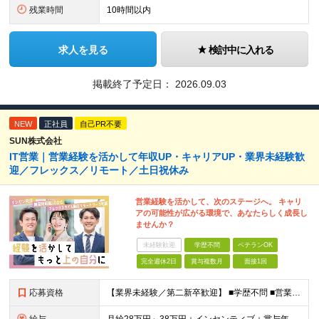
残業時間
10時間以内
求人を見る
検討中に入れる
掲載終了予定日：
2026.09.03
NEW
正社員
自己PR不要
SUN株式会社
IT営業｜営業経験を活かして年収UP・キャリアUP・業界未経験歓
迎／フレックス／リモート／土日祝休み
営業経験を活かして、次のステージへ。 キャリ
アの可能性が広がる環境で、あなたらしく成長し
ませんか？
未経験歓迎
学歴不問
ベテランOK
完全週休2日
賞与複数月
面接1回
応募資格
【業界未経験／第二新卒歓迎】 ■学歴不問 ■営業経験をお持ちの方（業界・年数不問） ◎不動産・代理店営業・メーカー営業など異業種出身メンバーが活躍中！ ～優遇～ ■IT業界、人材業界の営業経験者歓