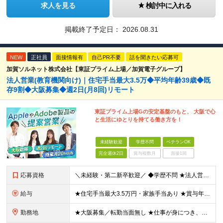
求人を見る
検討中に入れる
掲載終了予定日：
2026.08.31
NEW
正社員
面接情報有
自己PR不要
話を聞きたい応募可
加賀ソルネット株式会社【東証プライム上場／加賀電子グループ】
法人営業(教育機関向け)｜住宅手当最大3.5万◆平均年齢39歳◆既
存9割◆大阪募集◆週2日(月8回)リモート
東証プライム上場Gの安定基盤のもと、 大阪で心
と生活にゆとりを持てる働き方を！
未経験歓迎
学歴不問
ベテランOK
完全週休2日
賞与複数月
面接1回
応募資格
＼未経験・第二新卒歓迎／ ◆学歴不問 ★法人営業未経験、IT業界未経験の方が多数活躍しています！ 「安定した環境で長く働きたい」 「過度なノルマから解放されたい」 「プライベートの時間も大切にしたい
給与
★住宅手当最大3.5万円・家族手当あり ★賞与年2回（業績次第では決算賞与支給あり） 【想定年収400万円～】 ◆月給245,500円～347,200円（一律手当を含む）＋各種手当＋賞与年2回（業績
勤務地
★大阪募集／転勤当面無し ★仕事が身につき、任せられるようになったタイミングからテレワーク業務も可能！ ★直行直帰OK・帰社義務なし 大阪営業所：大阪府大阪市中央区南船場2-2-6 加賀ビル5F