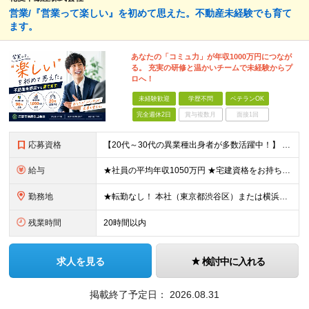
営業/『営業って楽しい』を初めて思えた。不動産未経験でも育て
ます。
あなたの「コミュ力」が年収1000万円につなが
る。 充実の研修と温かいチームで未経験からプ
ロへ！
未経験歓迎
学歴不問
ベテランOK
完全週休2日
賞与複数月
面接1回
応募資格
【20代～30代の異業種出身者が多数活躍中！】 ●学歴不問 ●営業職や接客のご経験をお持ちの方 今までのご経験を加味しながらも 人間性ややる気を高く評価します。 まずはカジュアルにお会いできること
給与
★社員の平均年収1050万円 ★宅建資格をお持ちの方は月3万円の資格手当を支給 月給30万円以上＋インセンティブ＋各種手当＋特別賞与（業績に応じて支給） ※経験・能力を考慮の上、優遇いたします。
勤務地
★転勤なし！ 本社（東京都渋谷区）または横浜支店（神奈川県横浜市）での勤務となります。 【本社】 東京都渋谷区渋谷2-12-15 日本薬学会長井記念館 8F 【横浜支店】 神奈川県横浜市中区大田
残業時間
20時間以内
求人を見る
検討中に入れる
掲載終了予定日：
2026.08.31