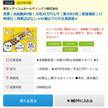
正社員
自己PR不要
東京メディコムホールディングス株式会社
営業｜未経験約9割｜月収35万円も可｜賞与年2回｜家賃補助｜17
時退社｜残業ほぼなし≪45歳以下の方全員面接≫
≪ニーズが高い製品だから、未経験でも提案しや
すい！！≫ 無くならない業界で、安心して働き
ませんか？
未経験歓迎
学歴不問
ベテランOK
完全週休2日
賞与複数月
面接1回
応募資格
★未経験歓迎！先輩の9割は未経験スタート ★45歳以下の方は全員面接 ◆学歴不問 ◆普通自動車免許(AT限定可) ◆45歳までの方※若年層の長期キャリア形成を図るため できるだけ多くの方とお会いし
給与
＜月収例＞ ★40万円(月給＋手当1万円＋インセンティブ)／入社4年目・30代 ★28.5万円(月給＋手当1万円＋インセンティブ)／入社2年目 ◆月給24万7,000円以上～＋賞与年2回＋インセンテ
勤務地
≪転勤なし/駅チカオフィス≫ ◆本社：東京都江戸川区東葛西6-1-17 第6カネ長ビル6F ※(変更の範囲)上記を除く当社関連勤務地
残業時間
10時間以内
求人を見る
検討中に入れる