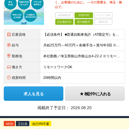
く、お客様のために。 ―その営業を、埼玉・狭
山で。
未経験歓迎
学歴不問
ベテランOK
完全週休2日
賞与複数月
面接1回
応募資格
【必須条件】 ■普通自動車免許（AT限定可）をお持ちの方 【こんな方にピッタリです】 ■対人折衝経験をお持ちの方（業界不問） ■お客さまとの顔合わせ・ヒアリング・受注など、営業の流れを理解している方
給与
月給25万円～40万円＋各種手当＋賞与年3回 ※経験・能力を考慮の上、優遇します。
勤務地
本社勤務／埼玉県狭山市狭山台4-22-2 ※リモートワークと出社を併用可です。 (変更の範囲)上記を除く当社関連勤務地
働き方
リモートワークOK
残業時間
20時間以内
求人を見る
検討中に入れる
掲載終了予定日：
2026.08.20
NEW
正社員
自己PR不要