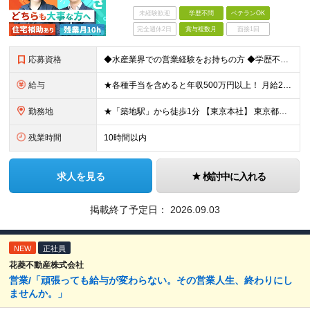
未経験歓迎
学歴不問
ベテランOK
完全週休2日
賞与複数月
面接1回
応募資格
◆水産業界での営業経験をお持ちの方 ◆学歴不問 ◆30代40代50代活躍中 「安定した会社で落ち着いたキャリアを歩みたい」 「これまでの水産業界の経験を活かして活躍したい」 「家族との時間を大切にで
給与
★各種手当を含めると年収500万円以上！ 月給25万円～45万円＋住宅手当もしくは借り上げ社宅補助＋賞与年2回＋その他各種手当 ※試用期間3ヵ月あり。期間中の給与・待遇の差異はありません ※年齢・能
勤務地
★「築地駅」から徒歩1分 【東京本社】 東京都中央区築地3-9-9 築地三丁目ビル8F (変更の範囲)上記を除く当社関連勤務地
残業時間
10時間以内
求人を見る
検討中に入れる
掲載終了予定日：
2026.09.03
NEW
正社員
花菱不動産株式会社
営業/「頑張っても給与が変わらない。その営業人生、終わりにし
ませんか。」