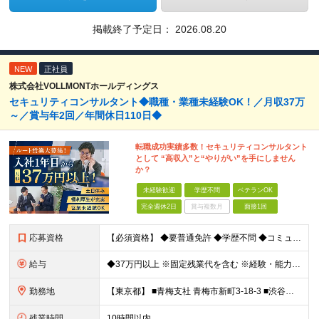
掲載終了予定日：
2026.08.20
NEW
正社員
株式会社VOLLMONTホールディングス
セキュリティコンサルタント◆職種・業種未経験OK！／月収37万
～／賞与年2回／年間休日110日◆
転職成功実績多数！セキュリティコンサルタント
として “高収入”と“やりがい”を手にしません
か？
未経験歓迎
学歴不問
ベテランOK
完全週休2日
賞与複数月
面接1回
応募資格
【必須資格】 ◆要普通免許 ◆学歴不問 ◆コミュニケーション能力に自信のある方 ⇒お客様との関係をより良いものにしてください◎ ◆計画性を持って積極的に行動できる方 ⇒先のことを考えてお客様
給与
◆37万円以上 ※固定残業代を含む ※経験・能力を考慮 ※決算賞与あり 【固定残業代】14万円/45時間 ※固定残業代は残業がない場合も支給し、超過分は別途支給する ※超過分は別途全額支給 ・一律手
勤務地
【東京都】 ■青梅支社 青梅市新町3-18-3 ■渋谷支社 渋谷区渋谷1-6-5 ■新宿支社 新宿区新宿3-11-10 ■池袋支社 豊島区東池袋1-35-5 ■両国支社 墨田区江東橋1-12-8KDビ
残業時間
10時間以内