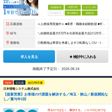
未経験歓迎
学歴不問
ベテランOK
完全週休2日
賞与複数月
面接1回
応募資格
≪人柄採用実施中≫ ■業界・職種未経験歓迎 ■学歴不問 ■職歴や転職回数は一切不問 ■ブランクある方も相談可 ★育成前提の募集！ 今回の募集は事業拡大に伴う増員採用！ 欠員補充ではないため、 将来の
給与
＼結婚祝金最大5万円＆出産祝金最大合計120万円！独自の手当をご用意／ 【東京】 月給28万700円～80万円＋歩合＋各種手当＋賞与年2回 【大阪】 月給26万8200円～80万円＋歩合＋各種手当＋
勤務地
◎勤務地は希望を考慮します◎転勤なし◎U・Iターン歓迎 【本社】 大阪府大阪市西区京町堀1-18-15 藤原ビル2F ■以下、全国の各支店 ◎東北・関東エリア：仙台・千葉・東京第一（上野）・東京第
求人を見る
検討中に入れる
掲載終了予定日：
2026.08.24
NEW
正社員
自己PR不要
日本情報システム株式会社
【提案営業】お客様のIT課題を解決する／埼玉・狭山／新規開拓な
し／賞与年3回
売るのではなく、解決する。 ノルマのためでな