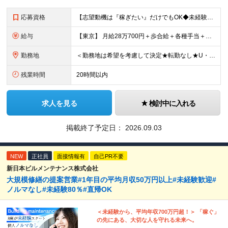
応募資格
【志望動機は『稼ぎたい』だけでもOK◆未経験歓迎◆転職回数不問】 今回の募集は、今後の事業拡大に向けた 育成前提の"増員"募集です。 ★未経験歓迎！業界知識や経験は一切不問！ ★学歴不問・第二新卒
給与
【東京】 月給28万700円＋歩合給＋各種手当＋賞与年2回 ※固定残業代57,900円（36時間分）を含む 【大阪】 月給26万8200円＋歩合給＋各種手当＋賞与年2回 ※固定残業代55,400円（
勤務地
＜勤務地は希望を考慮して決定★転勤なし★U・Ⅰターン歓迎＞ ※希望を考慮し、全国各エリアのいずれかの支店へ配属 【関東】 宇都宮支店／大宮支店／千葉支店 新宿支店／横浜支店／大和支店 【東海】 名
残業時間
20時間以内
求人を見る
検討中に入れる
掲載終了予定日：
2026.09.03
NEW
正社員
面接情報有
自己PR不要
新日本ビルメンテナンス株式会社
大規模修繕の提案営業#1年目の平均月収50万円以上#未経験歓迎#
ノルマなし#未経験80％#直帰OK
＜未経験から、平均年収700万円超！＞ 「稼ぐ」
の先にある、大切な人を守れる未来へ。