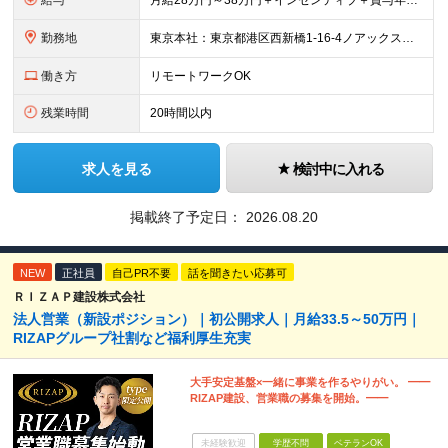
給与
月給28万円～38万円＋インセンティブ＋賞与年2回 ※経験・能力などを考慮して、優遇します。 ※固定残業代（30時間分、4万7334円以上）を含む。超過分は別途支給します。 ※6ヶ月間の試用期間があ
勤務地
東京本社：東京都港区西新橋1-16-4ノアックスビル3階 九州支社：福岡県福岡市博多区博多駅東2-5-28博多偕成ビル2階 ◎転勤はありません。 ◎週2～3回リモート可能です！ (変更の範囲)なし
働き方
リモートワークOK
残業時間
20時間以内
求人を見る
検討中に入れる
掲載終了予定日：
2026.08.20
NEW
正社員
自己PR不要
話を聞きたい応募可
ＲＩＺＡＰ建設株式会社
法人営業（新設ポジション）｜初公開求人｜月給33.5～50万円｜
RIZAPグループ社割など福利厚生充実
大手安定基盤×一緒に事業を作るやりがい。 ━━
RIZAP建設、営業職の募集を開始。━━
未経験歓迎
学歴不問
ベテランOK