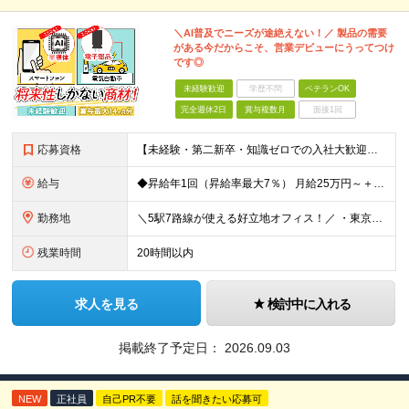
＼AI普及でニーズが途絶えない！／ 製品の需要
がある今だからこそ、営業デビューにうってつけ
です◎
未経験歓迎
学歴不問
ベテランOK
完全週休2日
賞与複数月
面接1回
応募資格
【未経験・第二新卒・知識ゼロでの入社大歓迎！】 ★高卒以上／若手層が多数活躍中！ ＼こんな方を歓迎します／ □「立ち仕事や不規則なシフトから卒業したい」 □ 営業の経験も、理系・電気の知識も全くなし
給与
◆昇給年1回（昇給率最大7％） 月給25万円～＋賞与年2回（昨年度4ヶ月分支給） ※前職の給与・経験・能力を考慮の上、決定いたします。 ※試用期間3ヶ月（期間中の条件変更なし）
勤務地
＼5駅7路線が使える好立地オフィス！／ ・東京メトロ銀座線「末広町駅」「上野広小路駅」より徒歩約3分 ・JR各線「御徒町駅」より徒歩約4〜6分 ・都営大江戸線「上野御徒町駅」、日比谷線「仲御徒町駅」な
残業時間
20時間以内
求人を見る
検討中に入れる
掲載終了予定日：
2026.09.03
NEW
正社員
自己PR不要
話を聞きたい応募可