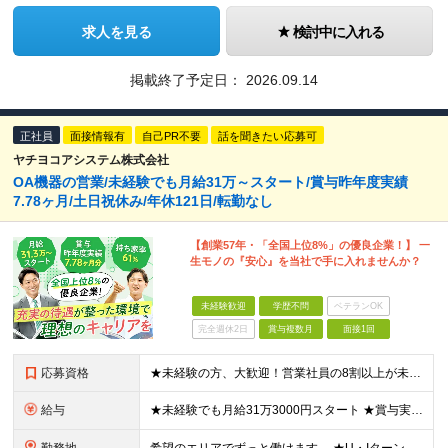
求人を見る
検討中に入れる
掲載終了予定日：
2026.09.14
正社員
面接情報有
自己PR不要
話を聞きたい応募可
ヤチヨコアシステム株式会社
OA機器の営業/未経験でも月給31万～スタート/賞与昨年度実績
7.78ヶ月/土日祝休み/年休121日/転勤なし
【創業57年・「全国上位8%」の優良企業！】 一
生モノの『安心』を当社で手に入れませんか？
未経験歓迎
学歴不問
ベテランOK
完全週休2日
賞与複数月
面接1回
応募資格
★未経験の方、大歓迎！営業社員の8割以上が未経験スタートです。 ■学歴不問 ■32歳以下の方（若年層の長期キャリア形成のため） ■第二新卒／社会人経験不問 ＼こんな方を歓迎します！／ □チームで協力
給与
★未経験でも月給31万3000円スタート ★賞与実績7.78ヶ月分（昨年度） 月給31万3000円～36万5000円（一律営業手当含む）＋販売奨励金＋賞与年2回 ☆入社1～3年目では最高月収40万～