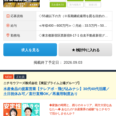
完全週休2日
賞与複数月
面接1回
応募資格
◇55歳以下の方（※長期継続雇用を図る目的のため） ◇以下の必須スキルをお持ちの方 ≪必須スキル≫ ・BtoBの法人営業経験のある方 ・一都三県での勤務が可能な方 ※学歴不問 ≪歓迎スキル≫ ・内
給与
≪年収400～600万円≫ ◇月給：33.5万円～50万円 ◇残業代別途支給（固定残業代なし） ◇昇給年2回 実力・実績に応じた評価制度 ￣￣￣￣￣￣￣￣￣￣￣￣￣ 新設ポジションのため、あなたの実
勤務地
◇東京都新宿区西新宿8-17-1 住友不動産新宿グランドタワー36F ◇現地（店舗・取引先）へ出向く場合もあります 【本社所在地】 東京都新宿区西新宿8-17-1 住友不動産新宿グランドタワー36F
求人を見る
検討中に入れる
掲載終了予定日：
2026.09.03
NEW
正社員
ニチモウフーズ株式会社【東証プライム上場グループ】
水産食品の提案営業【テレアポ・飛び込みナシ】30代40代活躍／
土日祝休み可／直行直帰OK／再雇用制度あり
◆家族の時間と、残りのキャリア、両方大切なあ
なたへ◆ あなたの“水産業界の経験”をニチモウ
で活かしませんか？