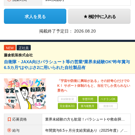
求人を見る
検討中に入れる
掲載終了予定日：
2026.08.20
NEW
正社員
藤倉航装株式会社
自衛隊・JAXA向けパラシュート等の営業*業界未経験OK*昨年賞与
6.5カ月*はやぶさ2に用いられた自社製品有
「宇宙や防衛に興味がある」その好奇心だけでO
K！ サポート体制のもと、当社でしか見られない
景色へ
未経験歓迎
学歴不問
ベテランOK
完全週休2日
賞与複数月
面接1回
応募資格
業界未経験の方も歓迎！パラシュートや救命胴衣などの知識がなくても全く問題ありません！ ★メーカーでの営業経験もしくは官公庁向けの営業経験がある方（年数不問） ※学歴不問 【以下のような方をお待ちし
給与
年間賞与6.5ヶ月分支給実績あり（2025年度）／住宅手当2万円以上 ■1年目想定年収400万円～600万円 ┗月給25万円～35万円＋各種手当＋賞与年2回（昨年度実績6.5カ月） 昇給率：202