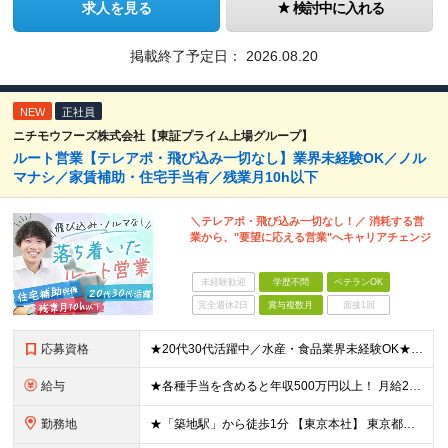
求人を見る
検討中に入れる
掲載終了予定日：
2026.08.20
NEW
正社員
ニチモウフーズ株式会社【東証プライム上場グループ】
ルート営業【テレアポ・飛び込み一切なし】業界未経験OK／ノル
マナシ／家賃補助・住宅手当有／残業月10h以下
＼テレアポ・飛び込み一切なし！／ 消耗する営
業から、"要望に応える営業"へキャリアチェンジ
未経験歓迎
学歴不問
ベテランOK
完全週休2日
賞与複数月
面接1回
応募資格
★20代30代活躍中／水産・食品業界未経験OK★ ◇学歴不問 ◇第二新卒歓迎 【必須要件】 ■何かしらの営業経験をお持ちの方 └水産や食品の経験・知識がない方でもOK！ 業界知識は入社後に丁寧にご
給与
★各種手当を含めると年収500万円以上！ 月給25万円～45万円＋住宅手当もしくは借り上げ社宅補助＋賞与年2回＋その他各種手当 ※試用期間3ヵ月あり。期間中の給与・待遇の差異はありません ※年齢・能
勤務地
★「築地駅」から徒歩1分 【東京本社】 東京都中央区築地3-9-9 築地三丁目ビル8F (変更の範囲)上記を除く当社関連勤務地