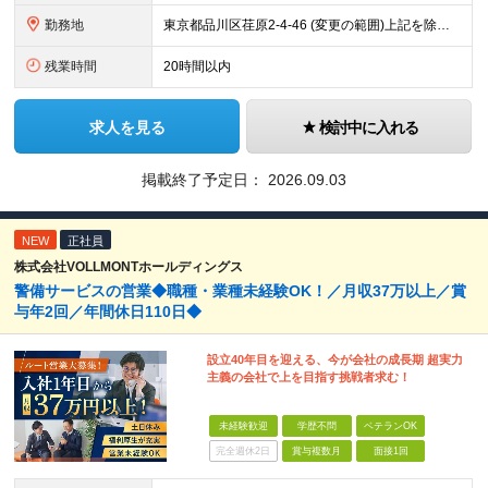
勤務地
東京都品川区荏原2-4-46 (変更の範囲)上記を除く当社関連勤務地
残業時間
20時間以内
求人を見る
検討中に入れる
掲載終了予定日：
2026.09.03
NEW
正社員
株式会社VOLLMONTホールディングス
警備サービスの営業◆職種・業種未経験OK！／月収37万以上／賞
与年2回／年間休日110日◆
設立40年目を迎える、今が会社の成長期 超実力
主義の会社で上を目指す挑戦者求む！
未経験歓迎
学歴不問
ベテランOK
完全週休2日
賞与複数月
面接1回