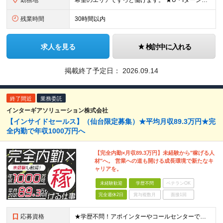
勤務地
希望のエリアでずっと働けます。 ★U・Iターン大歓迎！ ★特に「岡山・広島・福岡・名古屋・横浜」は採用強化中です！ 【東北】 ■東北支店 宮城県仙台市若林区卸町2-1-19 【関東】 ■横浜営業所
残業時間
30時間以内
求人を見る
検討中に入れる
掲載終了予定日：
2026.09.14
終了間近
業務委託
インターギアソリューション株式会社
【インサイドセールス】（仙台限定募集）★平均月収89.3万円★完
全内勤で年収1000万円へ
【完全内勤×月収89.3万円】未経験から"稼げる人
材"へ。 営業への道も開ける成長環境で新たなキ
ャリアを。
未経験歓迎
学歴不問
ベテランOK
完全週休2日
賞与複数月
面接1回
応募資格
★学歴不問！アポインターやコールセンターでの実務経験がある方歓迎！ ★未経験OK ■努力が正当に評価される環境で働きたい ■明確な成果報酬で、頑張った分だけ稼ぎたい ■電話でのコミュニケーションに抵