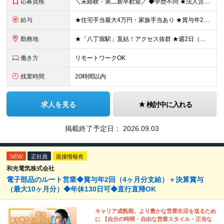
応募資格
＼未経験・第二新卒歓迎／ ◆学歴不問 ★法人営業未経験、IT業界未経験の方が多数活躍しています！ 「安定した環境で長く働きたい」 「過度なノルマから解放されたい」 「プライベートの時間も大切にしたい
給与
★住宅手当最大4万円・家族手当あり ★賞与年2回（業績次第では決算賞与支給あり） 【想定年収400万円～】 ◆月給245,500円～347,200円（一律手当を含む）＋各種手当＋賞与年2回（業績次第
勤務地
★「八丁堀駅」直結！アクセス抜群 ★週2日（月8日迄）リモート・在宅ワーク可※試用期間終了後 ★直行直帰OK・帰社義務なし 本社：東京都中央区八丁堀3-27-10 八丁堀プラザビル 9F ※担当す
働き方
リモートワークOK
残業時間
20時間以内
求人を見る
検討中に入れる
掲載終了予定日：
2026.09.03
NEW
正社員
面接情報有
和光電気株式会社
電子部品のルート営業◆賞与年2回（4ヶ月分支給）＋決算賞与
（最大10ヶ月分）◆年休130日可◆直行直帰OK
キャリア成熟期。より豊かな営業生活を送るため
に 【自分の時間・自由な営業スタイル・正当な