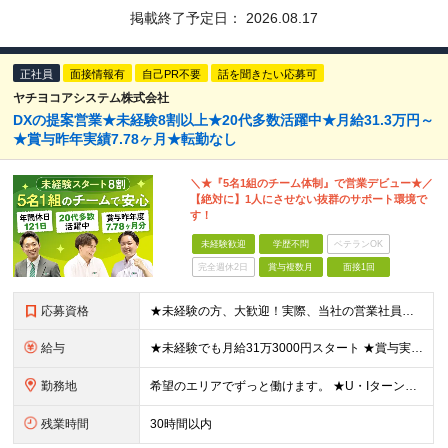
掲載終了予定日：
2026.08.17
正社員
面接情報有
自己PR不要
話を聞きたい応募可
ヤチヨコアシステム株式会社
DXの提案営業★未経験8割以上★20代多数活躍中★月給31.3万円～
★賞与昨年実績7.78ヶ月★転勤なし
＼★『5名1組のチーム体制』で営業デビュー★／
【絶対に】1人にさせない抜群のサポート環境で
す！
未経験歓迎
学歴不問
ベテランOK
完全週休2日
賞与複数月
面接1回
応募資格
★未経験の方、大歓迎！実際、当社の営業社員の8〜9割が未経験からのスタートです。 ■学歴不問 ■32歳以下の方（若年層の長期キャリア形成のため） ■第二新卒／社会人未経験の方もOK ＼こんな方を歓迎
給与
★未経験でも月給31万3000円スタート ★賞与実績7.78ヶ月分（昨年度） 月給31万3000円～36万5000円（一律営業手当含む）＋販売奨励金＋賞与年2回 ☆入社1～3年目では最高月収40万～
勤務地
希望のエリアでずっと働けます。 ★U・Iターン大歓迎！ ★特に「岡山・広島・福岡・名古屋・横浜」は採用強化中です！ 【東北】 ■東北支店 宮城県仙台市若林区卸町2-1-19 【関東】 ■横浜営業所
残業時間
30時間以内