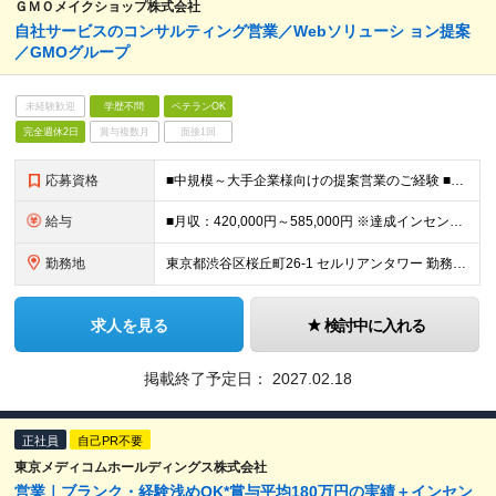
ＧＭＯメイクショップ株式会社
自社サービスのコンサルティング営業／Webソリューシ ョン提案
／GMOグループ
未経験歓迎
学歴不問
ベテランOK
完全週休2日
賞与複数月
面接1回
応募資格
■中規模～大手企業様向けの提案営業のご経験 ■提案書作成のご経験 ■AI（ChatGPT等）を実務で活用し、業務プロセスの効率化や新たな付加価値創出を実現した経験を有する方 ＜求める人物像＞ ・営業
給与
■月収：420,000円～585,000円 ※達成インセンティブあり ※固定残業代30時間相当分（80,000円～）を含む ※超過分別途支給。 ※試用期間3ヶ月（労働条件に変更なし） ※スキル・経験・
勤務地
東京都渋谷区桜丘町26-1 セルリアンタワー 勤務地の変更範囲：会社の定める事業所
求人を見る
検討中に入れる
掲載終了予定日：
2027.02.18
正社員
自己PR不要
東京メディコムホールディングス株式会社
営業｜ブランク・経験浅めOK*賞与平均180万円の実績＋インセン