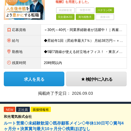
報酬】を用意しました。
未経験歓迎
学歴不問
ベテランOK
完全週休2日
賞与複数月
面接1回
応募資格
＜30代～40代・同業界経験者が活躍中！｜再雇用制度あり＞ ◆半導体・電子部品業界の営業経験をお持ちの方（年数不問） ◆高卒以上 ＼こんな思いをお持ちの方を歓迎します／ □会社のマイクロマネジメ
給与
◆昇給年1回（昇給率最大7％） 月給38万円～＋賞与年2回（昨年度4ヶ月分支給） ※前職の給与・経験・能力を考慮の上、決定いたします。 ※試用期間3ヶ月（期間中の条件変更なし）
勤務地
◆5駅7路線が使える好立地オフィス！ ・東京メトロ銀座線「末広町駅」「上野広小路駅」より徒歩約3分 ・JR各線「御徒町駅」より徒歩約4〜6分 ・都営大江戸線「上野御徒町駅」、日比谷線「仲御徒町駅」など
残業時間
20時間以内
求人を見る
検討中に入れる
掲載終了予定日：
2026.09.03
NEW
正社員
面接情報有
和光電気株式会社
ルート営業◇未経験歓迎◇既存顧客メイン◇年休130日可◇賞与4
ヶ月分＋決算賞与最大10ヶ月分◇残業ほぼなし