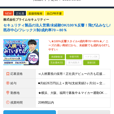
NEW
正社員
面接情報有
自己PR不要
株式会社プライムセキュリティー
セキュリティ製品の法人営業/未経験OK/100％反響！飛び込みなし/
既存中心/フレックス制/成約率70～80％
＼★100%反響スタイル×成約率70〜80%★／ ニ
ーズの高い商材だから、未経験でも成約をGETし
やすい♪
未経験歓迎
学歴不問
ベテランOK
完全週休2日
賞与複数月
面接1回
応募資格
≪人柄重視の採用！正社員デビューの方も応援◎≫ ★フリーターの方、転職回数なども一切不問 ■未経験OK ■学歴不問 ■普通自動車免許をお持ちの方（AT限定可） ≪こんな方にピッタリです！≫ ◎未経験
給与
■月給26万円以上＋賞与(支給実績2ヶ月分)＋交通費 ★6月からはチームインセンティブも新たに導入予定！ ※スキル・経験を考慮の上、決定いたします ※上記には見込み残業代2万円以上（24時間分）を含
勤務地
★横浜、大阪、福岡で募集中＆マイカー通勤OK ★転勤はありません ★希望の勤務地に配属します 【本社】 神奈川県横浜市戸塚区矢部町65 イェルコローレビル1F 【大阪オフィス】 大阪府大阪市北区池
残業時間
20時間以内