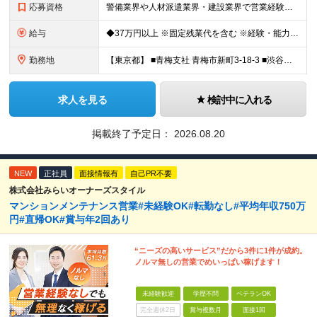
応募資格
警備業界や人材派遣業界・建設業界で営業経験がある方歓迎！ 管理職経験も活かせます◎ 【具体的には】 業界・職種未経験の方歓迎 ★要普通免許 ★学歴不問
給与
◆37万円以上 ※固定残業代を含む ※経験・能力を考慮 ※決算賞与あり 【固定残業代】14万円/45時間 ※固定残業代は残業がない場合も支給し、超過分は別途支給する ※超過分は別途全額支給 ・一律手
勤務地
【東京都】 ■青梅支社 青梅市新町3-18-3 ■渋谷支社 渋谷区渋谷1-6-5 ■新宿支社 新宿区新宿3-11-10 ■池袋支社 豊島区東池袋1-35-5 ■両国支社 墨田区江東橋1-12-8KDビ
求人を見る
検討中に入れる
掲載終了予定日：
2026.08.20
NEW
正社員
面接情報有
自己PR不要
株式会社みらいオーナーズスタイル
マンションメンテナンス営業#未経験OK#転勤なし#平均年収750万
円#直帰OK#賞与年2回あり
“ニーズの高いサービス”だから3件に1件が成約。
ノルマ無しの営業でめいっぱい稼げます！
未経験歓迎
学歴不問
ベテランOK
完全週休2日
賞与複数月
面接1回