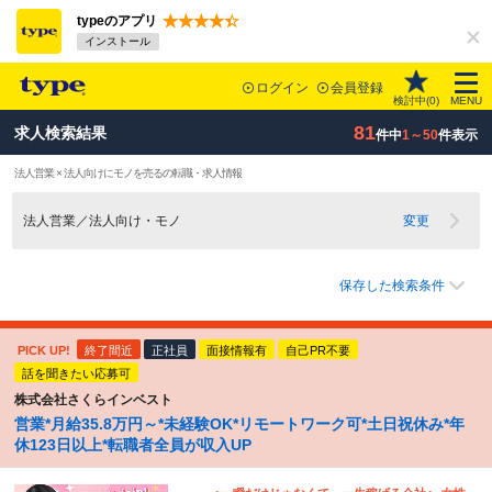
typeのアプリ
インストール
ログイン
会員登録
検討中(
0
)
MENU
81
求人検索結果
件中
1～50
件表示
法人営業 × 法人向けにモノを売るの転職・求人情報
法人営業／法人向け・モノ
変更
保存した検索条件
PICK UP!
終了間近
正社員
面接情報有
自己PR不要
話を聞きたい応募可
株式会社さくらインベスト
営業*月給35.8万円～*未経験OK*リモートワーク可*土日祝休み*年
休123日以上*転職者全員が収入UP