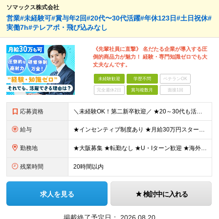
ソマックス株式会社
営業#未経験可#賞与年2回#20代〜30代活躍#年休123日#土日祝休#
実働7h#テレアポ・飛び込みなし
《先輩社員に直撃》 名だたる企業が導入する圧
倒的商品力が魅力！ 経験・専門知識ゼロでも大
丈夫なんです。
未経験歓迎
学歴不問
ベテランOK
完全週休2日
賞与複数月
面接1回
応募資格
＼未経験OK！第二新卒歓迎／ ★20～30代も活躍中です！ ◆学歴不問 ◆普通自動車の運転免許をお持ちの方（AT可） ＼未経験スタートでも安心！／ 業界トップクラスの実績と信頼を誇ることから お客
給与
★インセンティブ制度あり ★月給30万円スタートも可 月給23万円～30万円＋諸手当＋賞与 ※経験・スキルを考慮の上、決定します ※試用期間6ヶ月間あり（期間中の条件に差異はありません） ※残業代
勤務地
★大阪募集 ★転勤なし ★U・Iターン歓迎 ★海外出張もあり ※本人の希望を最大限に考慮 ┗韓国やタイ、マレーシア、アメリカなどなど…様々な国に行けるチャンス！ 【本社】 大阪府大阪市東成区玉津1丁
残業時間
20時間以内
求人を見る
検討中に入れる
掲載終了予定日：
2026.08.20