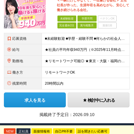
＜一瞬だけじゃなくて、一生稼げる会社＞ 女性
社長が作った、生涯年収を高めながら、安心して
働き続けられる会社。
未経験歓迎
学歴不問
ベテランOK
完全週休2日
賞与複数月
面接1回
応募資格
■未経験歓迎 ■学歴・経験不問 ■何らかの社会人経験がある方 ＜こんな方に向いています！＞ ・頑張った分評価されたい方 ・将来役立つ知識を身につけたい方 ・新しいことを学ぶのが好きな方 ・趣味
給与
★社員の平均年収940万円（※2025年11月時点） ★転職者は全員収入アップを実現 ★入社半年で昇給した実績あり！ 【営業未経験】 月給35万8,000円～（固定残業代含む）＋インセンティブ ＋賞
勤務地
★リモートワーク可能◎ ★東京・大阪・福岡の3拠点で募集中／ご希望の勤務地で配属します ★転勤なし ＜東京支店＞ 東京都港区三田1丁目4番28号 三田国際ビル2階 ＜大阪本社＞ 大阪府大阪市北区梅
働き方
リモートワークOK
残業時間
20時間以内
求人を見る
検討中に入れる
掲載終了予定日：
2026.09.10
NEW
正社員
面接情報有
自己PR不要
話を聞きたい応募可