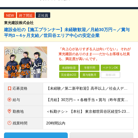
NEW
終了間近
正社員
東光建設株式会社
建設会社の【施工プランナー】未経験歓迎／月給30万円～／賞与
平均3～4ヶ月支給／世田谷エリア中心の安定企業
「向上心がありすぎる人は向いてない」 それが
東光建設のありのまま――だからお客様も社員
も、満足度が高いんです。
未経験歓迎
学歴不問
ベテランOK
完全週休2日
賞与複数月
面接1回
応募資格
【未経験／第二新卒歓迎】高卒以上／社会人デビュー◎／ブランク有◎／■要普免 入社時点に、特別な知識やスキル・経験は一切必要なし！ すべて入社後に、当社で身につけていただけるので 安心してください！
給与
【月給】30万円～＋各種手当＋賞与（昨年度実績：3～4ヶ月） ※上記月給には固定残業時間（10h分／2万円以上）を含みます。 超過分は別途支給いたします。 ■未経験・1年目の想定年収：420万円
勤務地
＜転勤ナシ＞ 【本社】 東京都世田谷区経堂5-23-15
残業時間
20時間以内