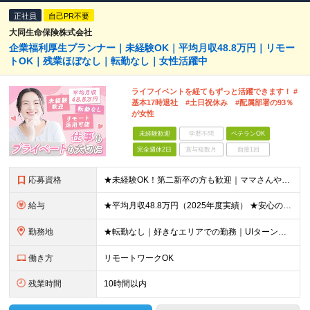
正社員
自己PR不要
大同生命保険株式会社
企業福利厚生プランナー｜未経験OK｜平均月収48.8万円｜リモー
トOK｜残業ほぼなし｜転勤なし｜女性活躍中
ライフイベントを経てもずっと活躍できます！ #
基本17時退社 #土日祝休み #配属部署の93％
が女性
未経験歓迎
学歴不問
ベテランOK
完全週休2日
賞与複数月
面接1回
応募資格
★未経験OK！第二新卒の方も歓迎｜ママさんやブランクありの方など、20～50代女性が多数活躍中♪ ◆高卒以上 ◆社会人経験をお持ちの方 - 業界・業種・職種・経験年数は問いません。 «こんな方が
給与
★平均月収48.8万円（2025年度実績） ★安心の固定給＋賞与年2回＋インセンティブ！手当も充実 月給21万円～23万円＋諸手当＋インセンティブ＋賞与年2回 ※給与は年間平均の税込定例給与です。賞
勤務地
★転勤なし｜好きなエリアでの勤務｜UIターン歓迎 全国47都道府県にある支社のいずれかにて勤務していただきます。 ＜募集エリア＞ ◆北海道・東北：北海道/青森/宮城/岩手/秋田/山形/福島
働き方
リモートワークOK
残業時間
10時間以内