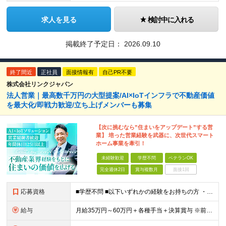
求人を見る
検討中に入れる
掲載終了予定日：
2026.09.10
終了間近
正社員
面接情報有
自己PR不要
株式会社リンクジャパン
法人営業｜最高数千万円の大型提案/AI×IoTインフラで不動産価値
を最大化/即戦力歓迎/立ち上げメンバーも募集
【次に挑むなら”住まいをアップデート”する営
業】 培った営業経験を武器に、次世代スマート
ホーム事業を牽引！
未経験歓迎
学歴不問
ベテランOK
完全週休2日
賞与複数月
面接1回
応募資格
■学歴不問 ■以下いずれかの経験をお持ちの方 ・法人営業経験がある方（最低5年以上） ・不動産業界経験があり、大阪支店の立ち上げに挑戦したい方（営業未経験でもOKです） ～このような方にオススメです
給与
月給35万円～60万円＋各種手当＋決算賞与 ※前職給与や経験・スキルを考慮の上、決定いたします。 ※3ヶ月の試用期間あり（期間中は契約社員雇用、給与等条件の変動なし）。 ※年齢や入社年数に関係なく、