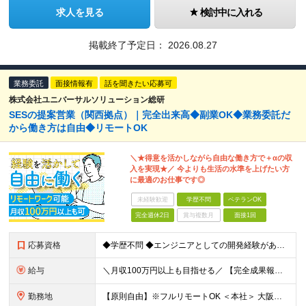
求人を見る
検討中に入れる
掲載終了予定日：
2026.08.27
業務委託
面接情報有
話を聞きたい応募可
株式会社ユニバーサルソリューション総研
SESの提案営業（関西拠点）｜完全出来高◆副業OK◆業務委託だ
から働き方は自由◆リモートOK
＼★得意を活かしながら自由な働き方で＋αの収
入を実現★／ 今よりも生活の水準を上げたい方
に最適のお仕事です◎
未経験歓迎
学歴不問
ベテランOK
完全週休2日
賞与複数月
面接1回
応募資格
◆学歴不問 ◆エンジニアとしての開発経験がある方orIT業界で何かしらの営業経験がある方（経験年数は問いません）
給与
＼月収100万円以上も目指せる／ 【完全成果報酬】月収イメージ：5万円～100万円
勤務地
【原則自由】※フルリモートOK ＜本社＞ 大阪府大阪市東淀川区東中島1丁目17-5 ステュディオ新大阪 2F ※(変更の範囲)上記を除く当社関連勤務地 ※関西に本社あり※