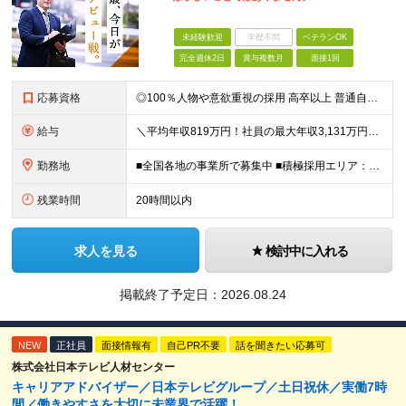
未経験歓迎
学歴不問
ベテランOK
完全週休2日
賞与複数月
面接1回
応募資格
◎100％人物や意欲重視の採用 高卒以上 普通自動車第一種運転免許取得者（AT限定可） ★職歴は全く問いません！ 前向きにコツコツと向き合える方であれば結果がついてくるお仕事です。 現職・無職、正社
給与
＼平均年収819万円！社員の最大年収3,131万円／ ＼2人に1人が年収700万円以上／ ＼5人に1人が年収1,000万円以上！／ 固定給だけで、年収524万円も可能！ インセンティブだけでなく固定給
勤務地
■全国各地の事業所で募集中 ■積極採用エリア：東京・神奈川・埼玉・千葉・愛知 ※希望の勤務地で働ける！通勤可能な事業所を選定していきます ※地元に戻って働きたいUターン希望者も歓迎します！ ※社用車を
残業時間
20時間以内
求人を見る
検討中に入れる
掲載終了予定日：
2026.08.24
NEW
正社員
面接情報有
自己PR不要
話を聞きたい応募可
株式会社日本テレビ人材センター
キャリアアドバイザー／日本テレビグループ／土日祝休／実働7時
間／働きやすさを大切に未業界で活躍！