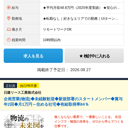
給与
★平均月収48.8万円（2025年度実績） ★安心の固定給＋賞与年2回＋インセンティブ！手当も充実 月給21万円～23万円＋諸手当＋インセンティブ＋賞与年2回 ※給与は年間平均の税込定例給与です。賞
勤務地
★転勤なし｜好きなエリアでの勤務｜UIターン歓迎 全国47都道府県にある支社のいずれかにて勤務していただきます。 ＜募集エリア＞ ◆北海道・東北：北海道/青森/宮城/岩手/秋田/山形/福島
働き方
リモートワークOK
残業時間
10時間以内
求人を見る
検討中に入れる
掲載終了予定日：
2026.08.27
正社員
自己PR不要
日建リース工業株式会社
企画営業(物流)◆未経験歓迎◆新規部署のスタートメンバー◆賞与
年2回◆月1万円～住める社宅◆有給取得率84％
無くならない業界で、一番新しいことを。 生活
インフラ・物流の未来を、ゼロから学んでつくる
仕事です。