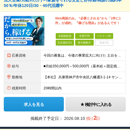
法人営業/月給35万円～/家族を守れる安定と好待遇/商談の成約率
50％/年休120日/30・40代活躍中
Web商談のみ。 “必要とされる”から「2件に1
件」が成約。 『稼げる理由』があるんです！
未経験歓迎
学歴不問
ベテランOK
完全週休2日
賞与複数月
面接1回
応募資格
今回の募集は、今後の事業拡大に向けた 土台を築いていくための"増員"募集です。 急な欠員や業務過多が理由の急募ではなく、 先を見据えた『育成前提』の採用なので、 少しでも興味があればぜひご応募くださ
給与
■月給350,000円～500,000円（基本給＋固定残業代＋その他手当）＋インセンティブ ∟基本給268,400円～411,700円 固定残業代57,600円～88,300円（28時間分）
勤務地
【本社】 兵庫県神戸市中央区八幡通3-1-14 サンシポートビル6F ★転居を伴う転勤はありません ＜アクセス＞ ・海岸線「三宮・花時計前駅」より徒歩2分 ・阪神本線「神戸三宮駅」より徒歩6分 ・阪
残業時間
20時間以内
求人を見る
検討中に入れる
2
掲載終了予定日：
2026.08.10
残り
日