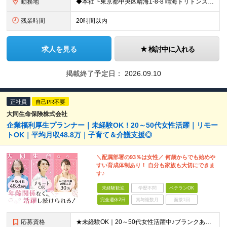
勤務地
◆本社 └東京都中央区晴海1-8-8 晴海トリトンスクエアオフィスタワー W棟16F ＼＼オフィスタワー内には商業施設が多数併設／／ カフェやレストラン、コンビニやスーパー、 100円ショップなど様
残業時間
20時間以内
求人を見る
検討中に入れる
掲載終了予定日：
2026.09.10
正社員
自己PR不要
大同生命保険株式会社
企業福利厚生プランナー｜未経験OK！20～50代女性活躍｜リモー
トOK｜平均月収48.8万｜子育て＆介護支援◎
＼配属部署の93％は女性／ 何歳からでも始めや
すい育成体制あり！ 自分も家族も大切にできま
す♪
未経験歓迎
学歴不問
ベテランOK
完全週休2日
賞与複数月
面接1回
応募資格
★未経験OK｜20～50代女性活躍中♪ブランクありの方・ママさんも活躍中 ◆高卒以上 ◆社会人経験をお持ちの方 - 業界・業種・職種・経験年数は問いません。 «こんな方が応募＆入社しています！»