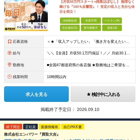
【月収50万円スタート×残業ほぼなし】 無理なく
稼げる『100％反響型』！ 安定の収入と充分な休
日を両立！
未経験歓迎
学歴不問
ベテランOK
完全週休2日
賞与複数月
面接1回
応募資格
＜★「収入アップしたい」「働き方を変えたい」「スキルを身につけたい」方、大歓迎！★＞ ◆未経験OK ◆学歴不問・第二新卒歓迎 ◆社会人経験1年以上 ★100％人柄、意欲重視の採用です 「新しい環境で
給与
＼＼【全員】月収50.1万円保証！／／ 月給30.1万円＋インセン＋特別手当20万円(半年間)＋賞与 ※経験者は優遇いたします（研修も免除の場合有） ※固定残業代:7万4000円以上/月45時間分
勤務地
■全国47都道府県の各店舗 ★勤務地はご希望を考慮の上、決定します ★今後も店舗を全国に拡大していきます ★U・Iターン歓迎（社宅あり） ★マイカー通勤OK（地域により規定あり。詳細はお問合せくださ
残業時間
10時間以内
求人を見る
検討中に入れる
掲載終了予定日：
2026.09.10
終了間近
正社員
面接情報有
自己PR不要
株式会社エンパワー『買取大吉』