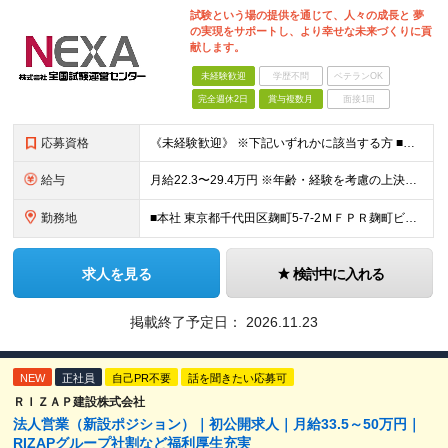
試験という場の提供を通じて、人々の成長と 夢
の実現をサポートし、より幸せな未来づくりに貢
献します。
未経験歓迎
学歴不問
ベテランOK
完全週休2日
賞与複数月
面接1回
応募資格
《未経験歓迎》 ※下記いずれかに該当する方 ■対人業務の経験（法人/個人、販売/交渉など種別・業種は不問） ■MicrosoftOffice（主にWordとExcel）の基本操作が出来る方 ～下記の
給与
月給22.3〜29.4万円 ※年齢・経験を考慮の上決定します ※試用期間3ヶ月／給与・待遇に差異はありません ※残業代は別途全額支給いたします ※想定年収465万円〜585万円（月22時間の残業代、賞
勤務地
■本社 東京都千代田区麹町5-7-2ＭＦＰＲ麹町ビル3階 ＜アクセス＞ 東京メトロ有楽町線麹町駅 徒歩5分 東京メトロ有楽町線永田町駅 徒歩7分 JR中央線四ツ谷駅 徒歩9分
求人を見る
検討中に入れる
掲載終了予定日：
2026.11.23
NEW
正社員
自己PR不要
話を聞きたい応募可
ＲＩＺＡＰ建設株式会社
法人営業（新設ポジション）｜初公開求人｜月給33.5～50万円｜
RIZAPグループ社割など福利厚生充実