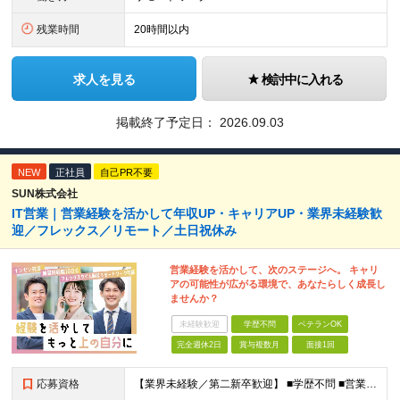
残業時間
20時間以内
求人を見る
検討中に入れる
掲載終了予定日：
2026.09.03
NEW
正社員
自己PR不要
SUN株式会社
IT営業｜営業経験を活かして年収UP・キャリアUP・業界未経験歓
迎／フレックス／リモート／土日祝休み
営業経験を活かして、次のステージへ。 キャリ
アの可能性が広がる環境で、あなたらしく成長し
ませんか？
未経験歓迎
学歴不問
ベテランOK
完全週休2日
賞与複数月
面接1回
応募資格
【業界未経験／第二新卒歓迎】 ■学歴不問 ■営業経験をお持ちの方（業界・年数不問） ◎不動産・代理店営業・メーカー営業など異業種出身メンバーが活躍中！ ～優遇～ ■IT業界、人材業界の営業経験者歓