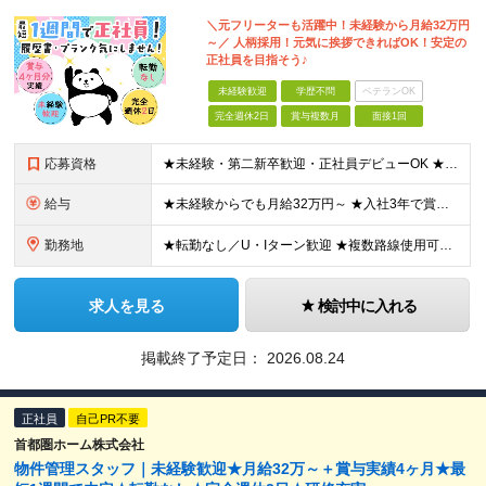
＼元フリーターも活躍中！未経験から月給32万円
～／ 人柄採用！元気に挨拶できればOK！安定の
正社員を目指そう♪
未経験歓迎
学歴不問
ベテランOK
完全週休2日
賞与複数月
面接1回
応募資格
★未経験・第二新卒歓迎・正社員デビューOK ★学歴不問、20代・30代活躍中 ※男性スタッフが多数活躍しているポジションです！ 飲食店や営業、アパレルなど、 異業種からスタートした未経験メンバーが8
給与
★未経験からでも月給32万円～ ★入社3年で賞与支給年間100万円超想定 ★初年度想定年収400万円～ ■月給32万円以上＋賞与年2回 ※経験・スキルを考慮の上、当社規定により優遇します ※固定残
勤務地
★転勤なし／U・Iターン歓迎 ★複数路線使用可能で好アクセス！ 東京都新宿区下落合2-5-10 ※(変更の範囲)上記を除く当社関連勤務地
求人を見る
検討中に入れる
掲載終了予定日：
2026.08.24
正社員
自己PR不要
首都圏ホーム株式会社
物件管理スタッフ｜未経験歓迎★月給32万～＋賞与実績4ヶ月★最