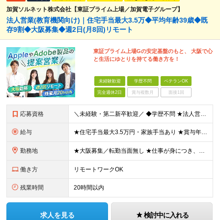
加賀ソルネット株式会社【東証プライム上場／加賀電子グループ】
法人営業(教育機関向け)｜住宅手当最大3.5万◆平均年齢39歳◆既
存9割◆大阪募集◆週2日(月8回)リモート
東証プライム上場Gの安定基盤のもと、 大阪で心
と生活にゆとりを持てる働き方を！
未経験歓迎
学歴不問
ベテランOK
完全週休2日
賞与複数月
面接1回
応募資格
＼未経験・第二新卒歓迎／ ◆学歴不問 ★法人営業未経験、IT業界未経験の方が多数活躍しています！ 「安定した環境で長く働きたい」 「過度なノルマから解放されたい」 「プライベートの時間も大切にしたい
給与
★住宅手当最大3.5万円・家族手当あり ★賞与年2回（業績次第では決算賞与支給あり） 【想定年収400万円～】 ◆月給245,500円～347,200円（一律手当を含む）＋各種手当＋賞与年2回（業績
勤務地
★大阪募集／転勤当面無し ★仕事が身につき、任せられるようになったタイミングからテレワーク業務も可能！ ★直行直帰OK・帰社義務なし 大阪営業所：大阪府大阪市中央区南船場2-2-6 加賀ビル5F
働き方
リモートワークOK
残業時間
20時間以内
求人を見る
検討中に入れる