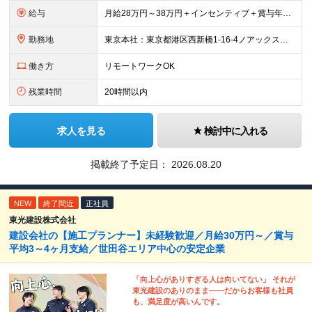
給与
月給28万円～38万円＋インセンティブ＋賞与年2回 ※経験・能力などを考慮して、優遇します。 ※固定残業代（30時間分、4万7334円以上）を含む。超過分は別途支給します。 ※6ヶ月間の試用期間があ
勤務地
東京本社：東京都港区西新橋1-16-4ノアックスビル3階 九州支社：福岡県福岡市博多区博多駅東2-5-28博多偕成ビル2階 ◎転勤はありません。 ◎週2～3回リモート可能です！ (変更の範囲)なし
働き方
リモートワークOK
残業時間
20時間以内
求人を見る
検討中に入れる
掲載終了予定日：
2026.08.20
NEW
終了間近
正社員
東光建設株式会社
建設会社の【施工プランナー】未経験歓迎／月給30万円～／賞与
平均3～4ヶ月支給／世田谷エリア中心の安定企業
「向上心がありすぎる人は向いてない」 それが
東光建設のありのまま――だからお客様も社員
も、満足度が高いんです。