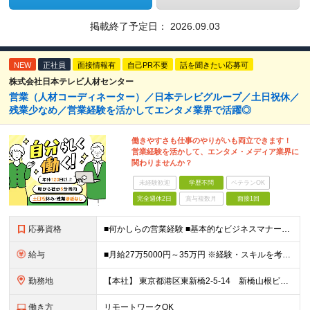
掲載終了予定日：
2026.09.03
NEW
正社員
面接情報有
自己PR不要
話を聞きたい応募可
株式会社日本テレビ人材センター
営業（人材コーディネーター）／日本テレビグループ／土日祝休／
残業少なめ／営業経験を活かしてエンタメ業界で活躍◎
働きやすさも仕事のやりがいも両立できます！
営業経験を活かして、エンタメ・メディア業界に
関わりませんか？
未経験歓迎
学歴不問
ベテランOK
完全週休2日
賞与複数月
面接1回
応募資格
■何かしらの営業経験 ■基本的なビジネスマナー・PCスキルをお持ちの方 ■学歴不問 【歓迎条件】 エンタメ・メディア領域で、人と人の間に立ち、物事を円滑に進めてきたご経験をお持ちの方は大歓迎です。
給与
■月給27万5000円～35万円 ※経験・スキルを考慮し決定します。 ※上記金額には、固定残業代（月40時間／6万4625円～8万2175円）を含みます。 ※超過分は別途支給します。 【試用期間】
勤務地
【本社】 東京都港区東新橋2-5-14 新橋山根ビル7階
働き方
リモートワークOK