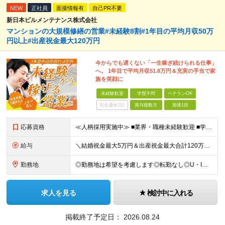
NEW
正社員
面接情報有
自己PR不要
新日本ビルメンテナンス株式会社
マンションの大規模修繕の営業#未経験8割#1年目の平均月収50万
円以上#出産祝金最大120万円
今からでも遅くない「一生稼ぎ続けられる仕事」
へ。 1年目で平均月収51.8万円＆充実の手当で家
族を笑顔に
未経験歓迎
学歴不問
ベテランOK
完全週休2日
賞与複数月
面接1回
応募資格
≪人柄採用実施中≫ ■業界・職種未経験歓迎 ■学歴不問 ■職歴や転職回数は一切不問 ■ブランクある方も相談可 ★育成前提の募集！ 今回の募集は事業拡大に伴う増員採用！ 欠員補充ではないため、 将来の
給与
＼結婚祝金最大5万円＆出産祝金最大合計120万円！独自の手当をご用意／ 【東京】 月給28万700円～80万円＋歩合＋各種手当＋賞与年2回 【大阪】 月給26万8200円～80万円＋歩合＋各種手当＋
勤務地
◎勤務地は希望を考慮します◎転勤なし◎U・Iターン歓迎 【本社】 大阪府大阪市西区京町堀１丁目１８−１５ 藤原ビル 2F ■以下、全国の各支店 ◎東北・関東エリア：仙台・千葉・東京第一（上野）・東
求人を見る
検討中に入れる
掲載終了予定日：
2026.08.24