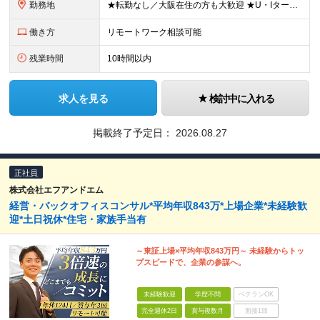
勤務地
★転勤なし／大阪在住の方も大歓迎 ★U・Iターン歓迎 ▼東京本社 東京都港区芝浦2-17-12 第四田町ビル2F/3F ▼福岡支店 福岡県福岡市博多区博多駅東2-9-5 池松ビル3F/4F ▼大
働き方
リモートワーク相談可能
残業時間
10時間以内
求人を見る
検討中に入れる
掲載終了予定日：
2026.08.27
正社員
株式会社エフアンドエム
経営・バックオフィスコンサル*平均年収843万*上場企業*未経験歓
迎*土日祝休*住宅・家族手当有
～東証上場×平均年収843万円～ 未経験からトッ
プスピードで、企業の参謀へ。
未経験歓迎
学歴不問
ベテランOK
完全週休2日
賞与複数月
面接1回