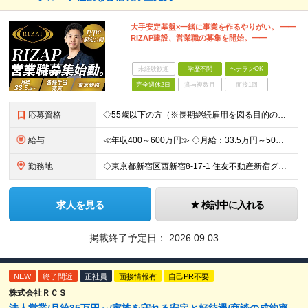
大手安定基盤×一緒に事業を作るやりがい。 ━━
RIZAP建設、営業職の募集を開始。━━
未経験歓迎
学歴不問
ベテランOK
完全週休2日
賞与複数月
面接1回
応募資格
◇55歳以下の方（※長期継続雇用を図る目的のため） ◇以下の必須スキルをお持ちの方 ≪必須スキル≫ ・BtoBの法人営業経験のある方 ・一都三県での勤務が可能な方 ※学歴不問 ≪歓迎スキル≫ ・内
給与
≪年収400～600万円≫ ◇月給：33.5万円～50万円 ◇残業代別途支給（固定残業代なし） ◇昇給年2回 実力・実績に応じた評価制度 ￣￣￣￣￣￣￣￣￣￣￣￣￣ 新設ポジションのため、あなたの実
勤務地
◇東京都新宿区西新宿8-17-1 住友不動産新宿グランドタワー36F ◇現地（店舗・取引先）へ出向く場合もあります 【本社所在地】 東京都新宿区西新宿8-17-1 住友不動産新宿グランドタワー36F
求人を見る
検討中に入れる
掲載終了予定日：
2026.09.03
NEW
終了間近
正社員
面接情報有
自己PR不要
株式会社ＲＣＳ