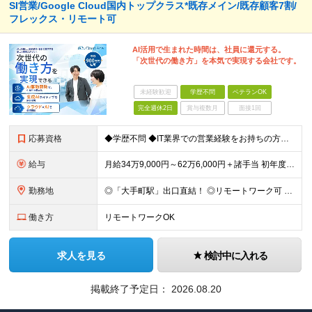
SI営業/Google Cloud国内トップクラス*既存メイン/既存顧客7割/
フレックス・リモート可
AI活用で生まれた時間は、社員に還元する。
「次世代の働き方」を本気で実現する会社です。
未経験歓迎
学歴不問
ベテランOK
完全週休2日
賞与複数月
面接1回
応募資格
◆学歴不問 ◆IT業界での営業経験をお持ちの方（商材不問） □特定の商材にとらわれず、幅広い解決策を提案したい □顧客の課題起点で提案を組み立てる営業に挑戦したい そんな方が活躍できるポジションです
給与
月給34万9,000円～62万6,000円＋諸手当 初年度年収500万円〜900万円 ※経験・スキルを考慮の上、当社規定により決定します ※上記に加え、Google Cloud資格の取得数に応じた資
勤務地
◎「大手町駅」出口直結！ ◎リモートワーク可 ※出社が発生するケースがあります ＜本社＞ 東京都千代田区大手町1-7-2 東京サンケイビル 26F (変更の範囲) 会社の定める勤務地
働き方
リモートワークOK
求人を見る
検討中に入れる
掲載終了予定日：
2026.08.20