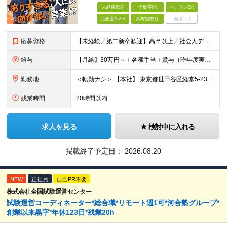
未経験歓迎
学歴不問
ベテランOK
完全週休2日
賞与複数月
面接1回
応募資格
【未経験／第二新卒歓迎】高卒以上／社会人デビュー◎／ブランク有◎／■要普免 入社時点に、特別な知識やスキル・経験は一切必要なし！ すべて入社後に、当社で身につけていただけるので 安心してください！
給与
【月給】30万円～＋各種手当＋賞与（昨年度実績：3～4ヶ月） ※上記月給には固定残業時間（10h分／2万円以上）を含みます。 超過分は別途支給いたします。 ■未経験・1年目の想定年収：420万円
勤務地
＜転勤ナシ＞ 【本社】 東京都世田谷区経堂5-23-15
残業時間
20時間以内
求人を見る
検討中に入れる
掲載終了予定日：
2026.08.20
NEW
正社員
自己PR不要
株式会社全国試験運営センター
試験運営コーディネーター*総合職*リモート週1可*河合塾グループ*
創業以来黒字*年休123日*残業20h