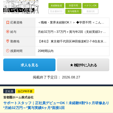
未経験歓迎
学歴不問
ベテランOK
完全週休2日
賞与複数月
面接1回
応募資格
＜職種・業界未経験OK！＞ ◆学歴不問 ＜こんな方は、ぜひご応募ください！＞ □社会に影響を与えるスケールの大きな仕事に挑戦したい □人と話しながら、物事を前に進めることが好き □専門知識を身につけ
給与
月給32万円～37万円＋賞与年2回（支給実績3ヶ月分） ※経験・年齢・能力を考慮の上、当社規定により決定します。 ※上記月給には固定残業代(45時間分／70,234円～)
勤務地
【本社】 東京都千代田区神田猿楽町2-7-8住友水道橋ビル3F ※当面の間、転勤はありません ※変更の範囲：上記を除く当社関連勤務地
残業時間
20時間以内
求人を見る
検討中に入れる
掲載終了予定日：
2026.08.27
正社員
自己PR不要
首都圏ホーム株式会社
サポートスタッフ｜正社員デビューOK！未経験8割*3ヶ月研修あり
*月給32万円～*賞与実績4ヶ月*面接1回