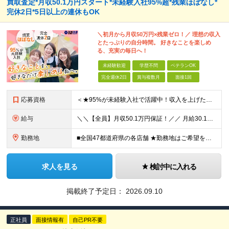
買取査定*月収50.1万円スタート*未経験入社95%超*残業ほぼなし*
完休2日*5日以上の連休もOK
＼初月から月収50万円×残業ゼロ！／ 理想の収入
とたっぷりの自分時間。 好きなことを楽しめ
る、充実の毎日へ！
未経験歓迎
学歴不問
ベテランOK
完全週休2日
賞与複数月
面接1回
応募資格
＜★95%が未経験入社で活躍中！収入を上げたい・新しいスキルを身につけたい方、大歓迎！★＞ ◆学歴不問・第二新卒歓迎 ◆社会人経験1年以上 ★100％人柄、意欲重視の採用です 「新しい環境でスタート
給与
＼＼【全員】月収50.1万円保証！／／ 月給30.1万円＋インセン＋特別手当20万円(半年間)＋賞与 ※経験者は優遇いたします（研修も免除の場合有） ※固定残業代:7万4000円以上/月45時間分
勤務地
■全国47都道府県の各店舗 ★勤務地はご希望を考慮の上、決定します ★今後も店舗を全国に拡大していきます ★U・Iターン歓迎（社宅あり） ★マイカー通勤OK（地域により規定あり。詳細はお問合せくださ
求人を見る
検討中に入れる
掲載終了予定日：
2026.09.10
正社員
面接情報有
自己PR不要