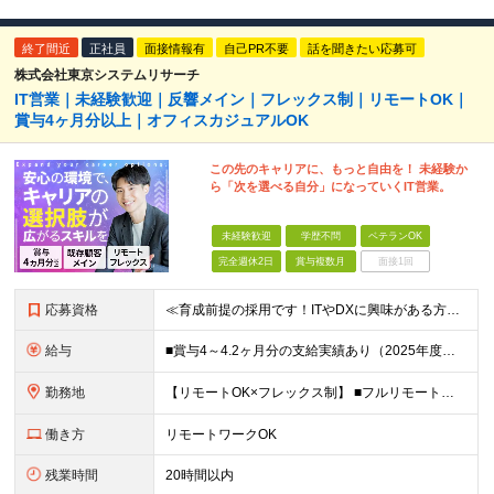
終了間近
正社員
面接情報有
自己PR不要
話を聞きたい応募可
株式会社東京システムリサーチ
IT営業｜未経験歓迎｜反響メイン｜フレックス制｜リモートOK｜
賞与4ヶ月分以上｜オフィスカジュアルOK
この先のキャリアに、もっと自由を！ 未経験か
ら「次を選べる自分」になっていくIT営業。
未経験歓迎
学歴不問
ベテランOK
完全週休2日
賞与複数月
面接1回
応募資格
≪育成前提の採用です！ITやDXに興味がある方歓迎≫ ■職種・業種未経験OK ■第二新卒歓迎 ■学歴不問 ※必要な専門知識やスキルはありません！ ━━━━━━━━━━━━ こんな方はぜひご応募くださ
給与
■賞与4～4.2ヶ月分の支給実績あり（2025年度） ■決算賞与も4年連続で支給 ■住宅手当月2万円 月給24万円～35万円＋賞与年2回(+決算賞与)＋諸手当 ┃豊富な手当と嬉しい待遇あり ━━━
勤務地
【リモートOK×フレックス制】 ■フルリモートもあり ■2025年12月移転の新しい築地オフィス ■転勤なし ＜本社＞ 東京都中央区明石町8-1聖路加タワー41階 （変更の範囲）当社関連勤務地
働き方
リモートワークOK
残業時間
20時間以内