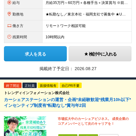
給与
月給35万円～60万円＋各種手当＋決算賞与 ※前職給与や経験・スキルを考慮の上、決定いたします。 ※3ヶ月の試用期間あり（期間中は契約社員雇用、給与等条件の変動なし）。 ※年齢や入社年数に関係なく、
勤務地
★転勤なし／東京本社・福岡支社で募集中 ★U・Iターン歓迎 ▼東京本社 東京都港区芝浦2-17-12 第四田町ビル2F/3F ▼福岡支店 福岡県福岡市博多区博多駅東2-9-5 池松ビル3F/4F
働き方
リモートワーク相談可能
残業時間
10時間以内
求人を見る
検討中に入れる
掲載終了予定日：
2026.08.27
終了間近
正社員
面接情報有
自己PR不要
トレンディインフォメーション株式会社
カーシェアステーションの運営・企画*未経験歓迎*残業月10h以下*
インセンティブ制度有*転勤なし*賞与年2回
市場拡大中のカーシェアビジネス。 成長企業の
コアメンバーとして次のキャリアを！