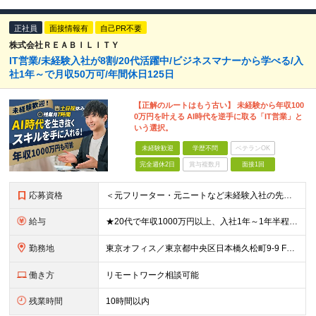
正社員
面接情報有
自己PR不要
株式会社ＲＥＡＢＩＬＩＴＹ
IT営業/未経験入社が8割/20代活躍中/ビジネスマナーから学べる/入
社1年～で月収50万可/年間休日125日
【正解のルートはもう古い】 未経験から年収100
0万円を叶える AI時代を逆手に取る「IT営業」と
いう選択。
未経験歓迎
学歴不問
ベテランOK
完全週休2日
賞与複数月
面接1回
応募資格
＜元フリーター・元ニートなど未経験入社の先輩が活躍中！＞ ＜未経験歓迎！スキルや経歴、ブランクなども一切問いません！＞ ■学歴不問 ■第二新卒歓迎 営業としてのビジネスマナーは入社後にちゃんと教えま
給与
★20代で年収1000万円以上、入社1年～1年半程度で月収50万円の事例あり ★役職に応じてベース給与アップ 月給23万円〜＋各種手当 ※経験・スキルなどを考慮して決定します。 ※上記には固定残業代
勤務地
東京オフィス／東京都中央区日本橋久松町9-9 FRAME日本橋7F ※原則転居を伴う転勤はありません。 (変更の範囲)上記を除く当社関連勤務地
働き方
リモートワーク相談可能
残業時間
10時間以内