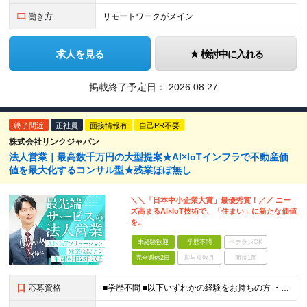
働き方
リモートワークがメイン
求人を見る
検討中に入れる
掲載終了予定日：
2026.08.27
終了間近
正社員
面接情報有
自己PR不要
株式会社リンクジャパン
法人営業｜最高数千万円の大型提案★AI×IoTインフラで不動産価
値を最大化するコンサル型★残業ほぼ無し
＼＼「日本中小企業大賞」最優秀賞！／／ ニー
ズ高まるAI×IoT技術で、「住まい」に新たな価値
を。
未経験歓迎
学歴不問
ベテランOK
完全週休2日
賞与複数月
面接1回
応募資格
■学歴不問 ■以下いずれかの経験をお持ちの方 ・法人営業経験がある方(最低1年以上) ・不動産業界経験がある方（業界経験があれば、営業未経験でもOK） ～このような方にオススメです～ ◎最新技術や新