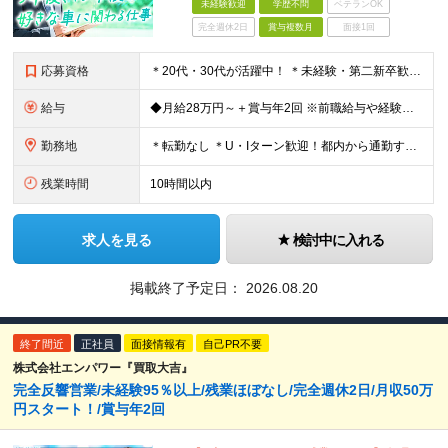
未経験歓迎
学歴不問
ベテランOK
完全週休2日
賞与複数月
面接1回
応募資格
＊20代・30代が活躍中！ ＊未経験・第二新卒歓迎 ◆学歴不問 ◆普通自動車免許（AT限定可）をお持ちの方 ◆基本的なPC操作（メール、Excel入力程度）ができる方 ★自ら考え、行動できる方 ★
給与
◆月給28万円～＋賞与年2回 ※前職給与や経験を最大限考慮し決定します。 ※試用期間3ヶ月あり（給与・待遇に変更なし） ※上記の金額にはみなし残業代（40時間分/62,600円）が含まれています。
勤務地
＊転勤なし ＊U・Iターン歓迎！都内から通勤する社員も多数在籍しています ◆千葉県浦安市北栄4丁目9−1 ※(変更の範囲)上記を除く当社関連勤務地
残業時間
10時間以内
求人を見る
検討中に入れる
掲載終了予定日：
2026.08.20
終了間近
正社員
面接情報有
自己PR不要
株式会社エンパワー『買取大吉』
完全反響営業/未経験95％以上/残業ほぼなし/完全週休2日/月収50万
円スタート！/賞与年2回