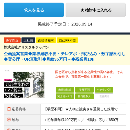
求人を見る
検討中に入れる
掲載終了予定日：
2026.09.14
終了間近
正社員
面接情報有
自己PR不要
株式会社クリスタルジャパン
企画提案営業◆業界経験不要・テレアポ・飛び込み・数字詰めなし
◆官公庁・UR直取引◆月給35万円～◆残業月10h
国と区から指名が来る公共性の高い会社。 そん
な会社で、営業第一期生を募集します。
未経験歓迎
学歴不問
ベテランOK
完全週休2日
賞与複数月
面接1回
応募資格
【学歴不問】 ★人柄と誠実さを重視した採用です ◆社会人経験が1年以上ある方 ◆営業経験をお持ちの方は優遇します（法人・個人、業界・商材は不問） ※業界知識・建築知識は不要です。入社後に案件と先輩
給与
＜初年度年収490万円～／ご経験に応じて650万円以上も想定＞ ◆月給35万円～65万円＋賞与年2回（7月・12月） 【なぜこの給与を払えるのか】 UR都市機構様・日本郵政様・官公庁との直取引で中間