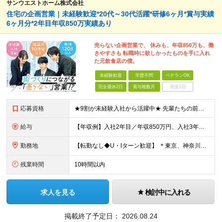
サンウエストホーム株式会社
住宅の企画営業｜未経験歓迎*20代～30代活躍*研修6ヶ月*賞与実績
6ヶ月分*2年目年収850万実績あり
売らない企画営業で、 休みも、年収850万も、働
きやすさも 転職時に欲しかったものを手に入れ
た元飲食店の僕。
未経験歓迎
学歴不問
ベテランOK
完全週休2日
賞与複数月
面接1回
応募資格
★9割が未経験入社から活躍中★ 先輩たちの前職はアパレルの販売員、飲食店のホールスタッフなど。「営業職は初めて」という方も多数活躍中です！ 【未経験歓迎/学歴不問】 ・39歳までの方（若年層の長期キ
給与
【年収例】入社2年目／年収850万円、入社3年目／年収1020万円 月給29万円～＋賞与年2回＋報奨金年4回（インセンティブ） ※入社時の想定年収450万円～1000万円 ※上記月給には固定残業代（月
勤務地
【転勤なし◆U・Iターン歓迎】 ＊東京、神奈川、埼玉、千葉の拠点いずれかに配属 ＊勤務地の希望を考慮して配属いたします ◆本社 ┗東京都江東区亀戸1丁目39番5号 サンウエストホームビル6階 ◆横
残業時間
10時間以内
求人を見る
検討中に入れる
掲載終了予定日：
2026.08.24