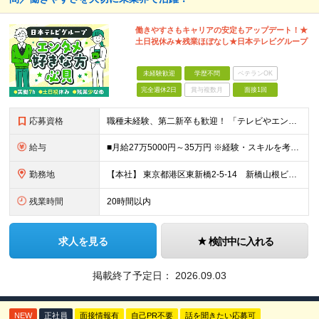
働きやすさもキャリアの安定もアップデート！★
土日祝休み★残業ほぼなし★日本テレビグループ
未経験歓迎
学歴不問
ベテランOK
完全週休2日
賞与複数月
面接1回
応募資格
職種未経験、第二新卒も歓迎！ 「テレビやエンタメが好き」という気持ちが何よりの武器になります。 「経験を活かして誰かに寄り添いたい」 「エンタメ業界をもっと盛り上げたい」 そんな想いを持つ方が集まっ
給与
■月給27万5000円～35万円 ※経験・スキルを考慮し決定します。 ※上記金額には、固定残業代（月40時間／6万4625円～8万2175円）を含みます。 ※超過分は別途支給します。 【試用期間】
勤務地
【本社】 東京都港区東新橋2-5-14 新橋山根ビル7階
残業時間
20時間以内
求人を見る
検討中に入れる
掲載終了予定日：
2026.09.03
NEW
正社員
面接情報有
自己PR不要
話を聞きたい応募可