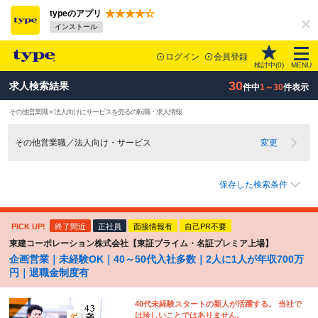
typeのアプリ
インストール
ログイン
会員登録
検討中(
0
)
MENU
30
求人検索結果
件中
1～30
件表示
その他営業職 × 法人向けにサービスを売るの転職・求人情報
その他営業職／法人向け・サービス
変更
保存した検索条件
PICK UP!
終了間近
正社員
面接情報有
自己PR不要
東建コーポレーション株式会社【東証プライム・名証プレミア上場】
企画営業｜未経験OK｜40～50代入社多数｜2人に1人が年収700万
円｜退職金制度有
40代未経験スタートの新人が活躍する。 当社で
は珍しいことではありません。