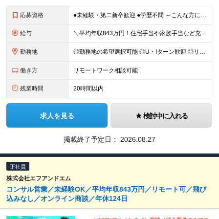
応募資格
●未経験・第二新卒歓迎 ●学歴不問 ～こんな方にピッタリ～ ・一生モノの専門スキルを身につけたい方 ・自身の市場価値を高めたい方 ・チームで協力しながら業務に取り組みたい方 ・目標に向かって仕事に取
給与
＼平均年収843万円！住宅手当や家族手当など充実した福利厚生／ 月給25万円〜40万円＋賞与年2回＋決算賞与 ■住宅手当について ・東京本社勤務／月6万6000円 ・大阪本社勤務／月4万4000円
勤務地
◎勤務地の希望選択可能 ◎U・Iターン歓迎 ◎リモートワーク相談可能 ＜下記いずれかでの勤務です＞ ■大阪本社 大阪府吹田市江坂町1-23-38 F&Mビル ■東京本社 東京都中央区京橋1-2-5
働き方
リモートワーク相談可能
残業時間
20時間以内
求人を見る
検討中に入れる
掲載終了予定日：
2026.08.27
正社員
株式会社エフアンドエム
コンサル営業／未経験OK／平均年収843万円／リモート可／飛び
込みなし／オンライン商談／年休124日