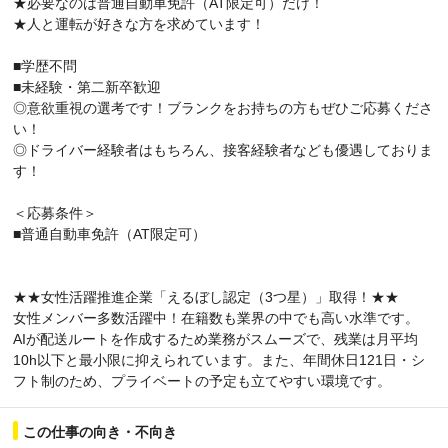
★必要なのは普通自動車免許（AT限定可）だけ！
★人と運転が好きな方を求めています！
■学歴不問
■未経験・第二新卒歓迎
◎意欲重視の選考です！ブランクをお持ちの方もぜひご応募くださ
い！
◎ドライバー経験者はもちろん、接客経験者なども優遇しておりま
す！
＜応募条件＞
■普通自動車免許（AT限定可）
★★女性活躍推進企業「えるぼし認定（3つ星）」取得！★★
女性メンバー多数活躍中！在籍数も業界の中でも高い水準です。
AIが配送ルートを作成するため業務がスムーズで、残業は月平均
10h以下と最小限に抑えられています。また、年間休日121日・シ
フト制のため、プライベートの予定も立てやすい環境です。
この仕事の向き・不向き