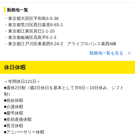
勤務地一覧
・東京都大田区平和島5-5-36
・東京都荒川区西日暮里6-65-1
・東京都江東区辰巳1-1-10
・東京都板橋区高島平6-1-3
・東京都江戸川区東葛西9-24-2 アライプロバンス葛西A棟
・東京都八王子市滝山町1-885-1
勤務地一覧を見る ∨
・神奈川県大和市中央林間7-12-2
・神奈川県川崎市高津区下野毛2-14-1
休日休暇
・神奈川県横浜市戸塚区上矢部町284ｰ12
・神奈川県横浜市都筑区川向町807
＜年間休日121日＞
・千葉県千葉市緑区誉田町2丁目27-142-27-14
■週休2日制（週2日休日を基本として月8日～10日休み、シフト
・千葉県市川市二俣678-55 ESR市川ディストリビューションセ
制）
ンター
■有給休暇
・千葉県流山市森のロジスティクスパーク2-55-１ ALFALINK流山6
■介護休暇
・埼玉県川口市大字峯91-1
■慶弔休暇
■産前産後休暇
■育児休暇
■アニバーサリー休暇