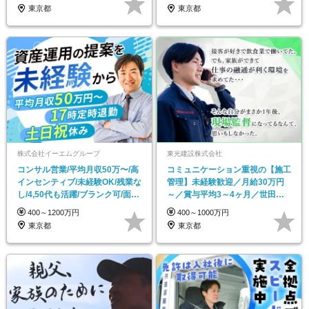
東京都
東京都
株式会社イーエムグループ
東光建設株式会社
コンサル営業/平均月収50万〜/高
コミュニケーション重視の【施工
インセンティブ/未経験OK/残業な
管理】未経験歓迎／月給30万円
し/4,50代も活躍/ブランク可/面接
～／賞与平均3～4ヶ月／世田谷
1回
エリア中心の安定企業
400～1200万円
400～1000万円
東京都
東京都