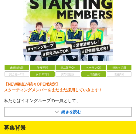
未経験歓迎
学歴不問
第二新卒OK
ベテランOK
複数名採用
完全週休2日
休日120日
賞与複数月
土日面接可
面接1回
【NEW拠点が続々OPEN決定】
スターティングメンバーをまだまだ採用していきます！
私たちはイオングループの一員として、
続きを読む
募集背景