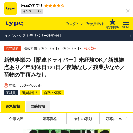
typeのアプリ
インストール
ログイン
会員登録
検討中(
0
)
MENU
イオンネクストデリバリー株式会社
5
掲載期間：2026.07.17～2026.08.13
残り
日
終了間近
新規事業の【配達ドライバー】未経験OK／新規拠
点あり／年間休日121日／夜勤なし／残業少なめ／
荷物の手積みなし
年収：350～400万円
正社員
面接情報有
自己PR不要
募集情報
面接情報
仕事内容
応募資格
会社の素顔
応募について