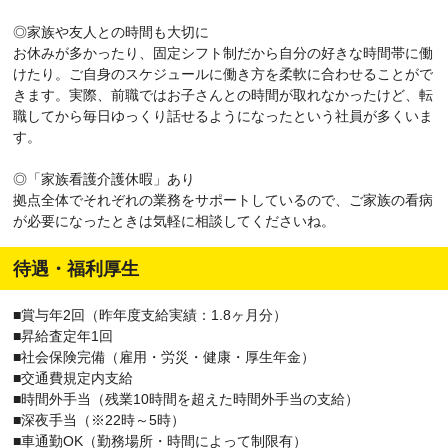
◎家族や友人との時間も大切に
お休みが多かったり、固定シフト制だから自分の好きな時間帯に働
けたり。ご自身のスケジュールに働き方を柔軟に合わせることがで
きます。実際、前職ではお子さんとの時間が取れなかったけど、転
職してから毎日ゆっくり話せるようになったという社員が多くいま
す。
◎「家族看護介護休暇」あり
拠点全体でそれぞれの業務をサポートしているので、ご家族の看病
が必要になったときは気軽に相談してくださいね。
待遇・福利厚生
■賞与年2回（昨年度支給実績：1.8ヶ月分）
■昇給査定年1回
■社会保険完備（雇用・労災・健康・厚生年金）
■交通費規定内支給
■時間外手当（残業10時間を超えた時間外手当の支給）
■深夜手当（※22時～5時）
■車通勤OK（勤務場所・時間によって制限有）