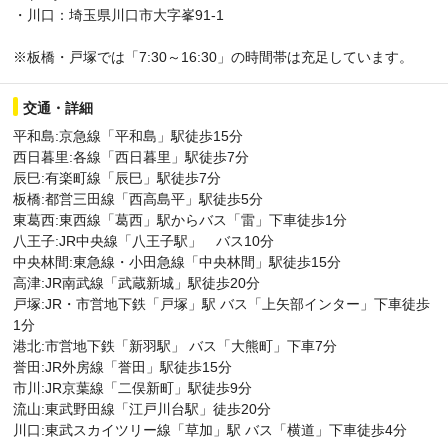
・川口：埼玉県川口市大字峯91-1
※板橋・戸塚では「7:30～16:30」の時間帯は充足しています。
交通・詳細
平和島:京急線「平和島」駅徒歩15分
西日暮里:各線「西日暮里」駅徒歩7分
辰巳:有楽町線「辰巳」駅徒歩7分
板橋:都営三田線「西高島平」駅徒歩5分
東葛西:東西線「葛西」駅からバス「雷」下車徒歩1分
八王子:JR中央線「八王子駅」 バス10分
中央林間:東急線・小田急線「中央林間」駅徒歩15分
高津:JR南武線「武蔵新城」駅徒歩20分
戸塚:JR・市営地下鉄「戸塚」駅 バス「上矢部インター」下車徒歩
1分
港北:市営地下鉄「新羽駅」 バス「大熊町」下車7分
誉田:JR外房線「誉田」駅徒歩15分
市川:JR京葉線「二俣新町」駅徒歩9分
流山:東武野田線「江戸川台駅」徒歩20分
川口:東武スカイツリー線「草加」駅 バス「横道」下車徒歩4分