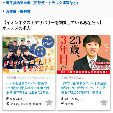
道路貨物運送業（宅配便・トラック運送など）
倉庫業・梱包業
【イオンネクストデリバリーを閲覧しているあなたへ】
オススメの求人
株式会社パルライン【パルシステムグループ】
八洲自動車株式会社
ルート配送ドライバー*普免で
【アプリ配車ドライバー】未経験
OK*面接1回*入社祝い金20万円
歓迎★〝GO予約中心で〟月12乗
あり*賞与年2回*土日休*17時退社
務＆年収1000万円可！残業ほぼ0
可
／土日休可♪
350～400万円
400～900万円
東京都_神奈川県_静岡県
東京都