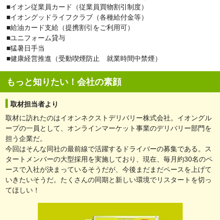
■イオン従業員カード（従業員買物割引制度）
■イオングッドライフクラブ（各種給付金等）
■給油カード支給（提携割引をご利用可）
■ユニフォーム貸与
■猛暑日手当
■健康経営推進（受動喫煙防止 就業時間中禁煙）
もっと知りたい！会社の素顔
取材担当者より
取材に訪れたのはイオンネクストデリバリー株式会社。イオングル
ープの一員として、オンラインマーケット事業のデリバリー部門を
担う企業だ。
今回はそんな同社の最前線で活躍するドライバーの募集である。ス
タートメンバーの大型採用を実施しており、現在、毎月約30名のペ
ースで入社が決まっているそうだが、今後まだまだペースを上げて
いきたいそうだ。たくさんの同期と新しい環境でリスタートを切っ
てほしい！