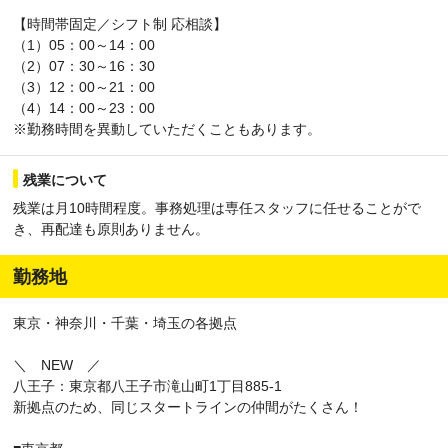
～ 303,679円
【時間帯固定／シフト制 応相談】
・神奈川県横浜市都筑区川向町807/正社員/月給 271,373円 ～
（1）05：00～14：00
303,679円
（2）07：30～16：30
・千葉県千葉市緑区誉田町2丁目27-142-27-14/正社員/月給
（3）12：00～21：00
255,220円 ～ 287,526円
（4）14：00～23：00
・千葉県市川市二俣678-55 ESR市川ディストリビューションセ
※勤務時間を異動していただくこともあります。
ンター/正社員/月給 265,989円 ～ 287,526円
・千葉県流山市森のロジスティクスパーク2-55-１ ALFALINK流山
6/正社員/月給 265,989円 ～ 287,526円
残業について
・埼玉県川口市大字峯91-1/正社員/月給 265,989円 ～ 287,526円
残業は月10時間程度。事務処理は専任スタッフに任せることがで
き、再配達も原則ありません。
勤務地
東京・神奈川・千葉・埼玉の各拠点
＼ NEW ／
八王子：東京都八王子市滝山町1丁目885-1
新拠点のため、同じスタートラインの仲間がたくさん！