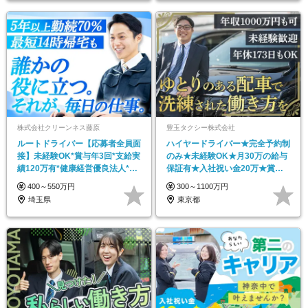
株式会社クリーンネス藤原
豊玉タクシー株式会社
ルートドライバー【応募者全員面
ハイヤードライバー★完全予約制
接】未経験OK*賞与年3回*支給実
のみ★未経験OK★月30万の給与
績120万有*健康経営優良法人*埼
保証有★入社祝い金20万★賞与
玉募集
年3回
400～550万円
300～1100万円
埼玉県
東京都