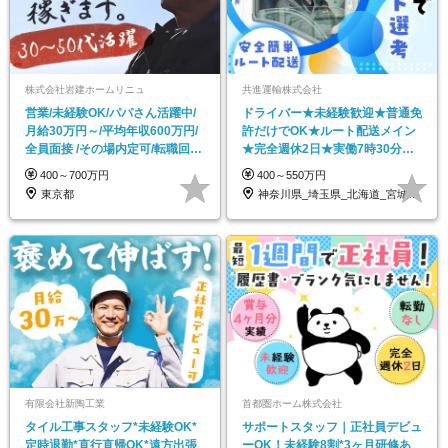
株式会社岩建ホームリニュ
共進運輸株式会社
営業/未経験OK/パパさん活躍中/
ドライバー★未経験歓迎★普通免
月給30万円～/平均年収600万円/
許だけでOK★ルート配送メイン
全員面接 /その場内定可/転職回数
★完全週休2日★実働7時30分★
不問
転勤なし
400～700万円
400～550万円
東京都
神奈川県_埼玉県_北海道_宮城県_福島県…
有限会社新陶工業
首都圏ホーム株式会社
タイル工事スタッフ*未経験OK*
サポートスタッフ｜正社員デビュ
定時退勤*直行直帰OK*遠方出張
ーOK！未経験8割*3ヶ月研修あ