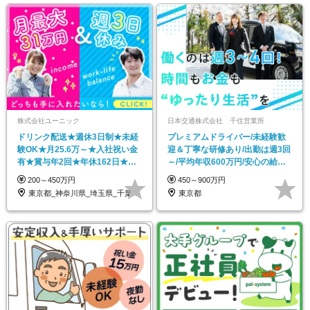
株式会社ユーニック
日本交通株式会社 千住営業所
ドリンク配送★週休3日制★未経
プレミアムドライバー/未経験歓
験OK★月25.6万～★入社祝い金
迎＆丁寧な研修あり/出勤は週3回
有★賞与年2回★年休162日★寮
～/平均年収600万円/安心の給与
完備
保証あり
200～450万円
450～900万円
東京都_神奈川県_埼玉県_千葉県_茨城県
東京都