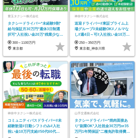
豊玉タクシー株式会社
神奈中タクシー株式会社
タクシードライバー*未経験9割*
送迎ドライバー#東証プライム上
給与保証月30万円*週休3日制選
場グループ#未経験OK#ノルマな
択可*入社祝い金20万*残業少なめ
し#週4日～可#入社祝い金10万円
*賞与年3回
支給#面接1回
300～1100万円
250～350万円
東京都
東京都_神奈川県
神奈中タクシー株式会社
山手交通株式会社
コミュニティバスドライバー#未
タクシードライバー*焼肉面接あ
経験歓迎#日勤シフトのみ#入社
り*副業OK*入社祝金30万円or35
祝い金10万円支給#50代60代活
万円1年間保証*二種免許取得費用
躍中#車通勤OK
全額負担