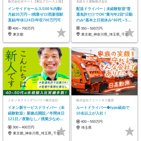
株式会社Ｍマート【東証グロース上場】
名鉄ＮＸ運輸株式会社
インサイドセールス/100％内勤/
配送ドライバー｜未経験歓迎*普
月給35万円～/残業ゼロ/西新宿駅
通免許だけでOK*賞与年2回*日勤
直結/年休124日/年収700万円可
のみ*基本土日祝休み*40代～50
代活躍
400～700万円
350～500万円
東京都
東京都_神奈川県_埼玉県_千葉県_大阪府…
イオンネクストデリバリー株式会社
株式会社クリーンネス藤原
イオン新サービスドライバー（未
ルートドライバー◆type経由で
経験歓迎）新拠点開設／年間休日
10名以上が入社！
121日／夜勤なし／残業少なめ／
400～550万円
40～50代活躍中
300～400万円
埼玉県
東京都_神奈川県_埼玉県_千葉県