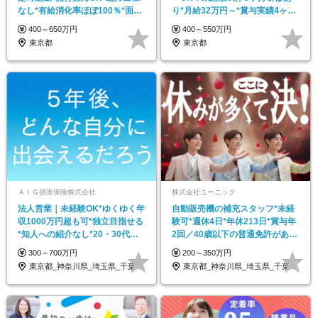
なし*有給消化率ほぼ100％*面接
り*月給32万円～*賞与実績4ヶ月*
1回
面接1回
400～650万円
400～550万円
東京都
東京都
ＡＩＧ損害保険株式会社
株式会社ユーニック
法人営業｜未経験OK*ゆくゆく年
自動販売機の補充スタッフ*未経
収1000万円超も可*独立目指せる
験可*週休4日*年休213日*賞与年
*知人への紹介なし*20・30代活
2回／40歳以下の普通免許がある
躍
方全員面接
300～700万円
200～350万円
東京都_神奈川県_埼玉県_千葉県_大阪府…
東京都_神奈川県_埼玉県_千葉県_茨城県