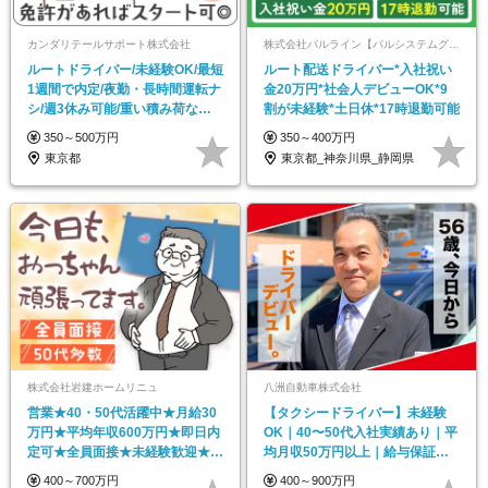
カンダリテールサポート株式会社
株式会社パルライン【パルシステムグループ】
ルートドライバー/未経験OK/最短
ルート配送ドライバー*入社祝い
1週間で内定/夜勤・長時間運転ナ
金20万円*社会人デビューOK*9
シ/週3休み可能/重い積み荷なし
割が未経験*土日休*17時退勤可能
【2210】
350～500万円
350～400万円
東京都
東京都_神奈川県_静岡県
株式会社岩建ホームリニュ
八洲自動車株式会社
営業★40・50代活躍中★月給30
【タクシードライバー】未経験
万円★平均年収600万円★即日内
OK｜40〜50代入社実績あり｜平
定可★全員面接★未経験歓迎★成
均月収50万円以上｜給与保証｜
約率80%以上
定年後再雇用あり
400～700万円
400～900万円