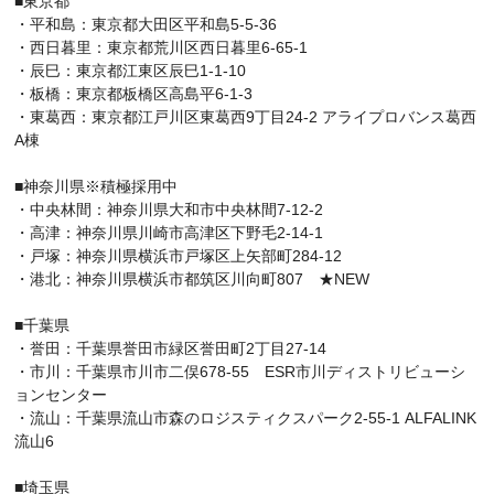
■東京都
・平和島：東京都大田区平和島5-5-36
・西日暮里：東京都荒川区西日暮里6-65-1
・辰巳：東京都江東区辰巳1-1-10
・板橋：東京都板橋区高島平6-1-3
・東葛西：東京都江戸川区東葛西9丁目24-2 アライプロバンス葛西
A棟
■神奈川県※積極採用中
・中央林間：神奈川県大和市中央林間7-12-2
・高津：神奈川県川崎市高津区下野毛2-14-1
・戸塚：神奈川県横浜市戸塚区上矢部町284-12
・港北：神奈川県横浜市都筑区川向町807 ★NEW
■千葉県
・誉田：千葉県誉田市緑区誉田町2丁目27-14
・市川：千葉県市川市二俣678-55 ESR市川ディストリビューシ
ョンセンター
・流山：千葉県流山市森のロジスティクスパーク2-55-1 ALFALINK
流山6
■埼玉県