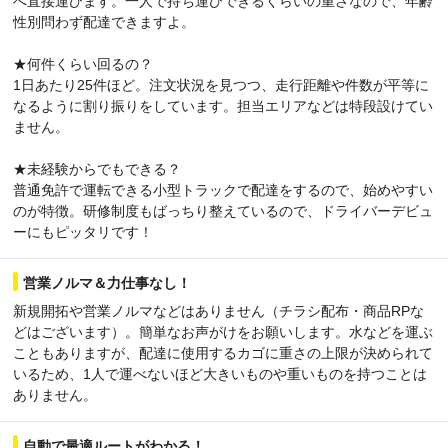
へ直接運びます。一人で持ち運びできるくらいの重さなので、年齢
性別問わず配達できますよ。
★何件くらい回るの？
1日あたり25件ほど。注文状況を見つつ、走行距離や件数が平等に
なるように割り振りをしています。担当エリアなどは特段設けてい
ません。
★未経験からでもできる？
普通免許で運転できる小型トラックで配達をするので、始めやすい
のが特徴。研修制度もばっちり整えているので、ドライバーデビュ
ーにもピッタリです！
営業ノルマ＆力仕事なし！
新規開拓や営業ノルマなどはありません（チラシ配布・商品RPな
どはございます）。簡単なお声がけをお願いします。水などを運ぶ
こともありますが、配達に使用するカゴに重さの上限が決められて
いるため、1人で運べないほど大きいものや重いものを持つことは
ありません。
自動で最適ルートがわかる！