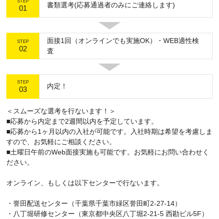
STEP
書類選考(応募通過者のみにご連絡します)
01
面接1回（オンラインでも実施OK）・WEB適性検
STEP
02
査
STEP
内定！
03
＜スムーズな選考を行ないます！＞
■応募から内定まで2週間以内を予定しています。
■応募から1ヶ月以内の入社が可能です。入社時期は希望を考慮しま
すので、お気軽にご相談ください。
■土曜日午前のWeb面接実施も可能です。お気軽にお問い合わせく
ださい。
オンライン、もしくは以下センターで行ないます。
・誉田配送センター（千葉県千葉市緑区誉田町2-27-14）
・八丁堀研修センター（東京都中央区八丁堀2-21-5 西勘ビル5F）