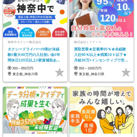
神奈中タクシー株式会社
株式会社ＬＹＦＩＸ
タクシードライバー#9割が未経
買取営業★定着率95％★未経験
験#最大40万円の入社祝い金#年
入社90％以上★残業10ｈ以下★
間休日120日以上#家賃補助あり#
月給30万+インセンティブで安
給与保証あり
定！
350～850万円
350～1500万円
東京都_神奈川県
東京都_神奈川県