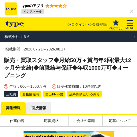
typeのアプリ
インストール
ログイン
会員登録
検討中(
0
)
MENU
株式会社１６６
掲載期間：2026.07.21～2026.08.17
販売・買取スタッフ◆月給50万＋賞与年2回(最大12
ヶ月分支給)◆前職給与保証◆年収1000万可◆オー
プニング
年収：600～1500万円
目安残業時間：10時間以内
正社員
面接情報有
自己PR不要
話を聞きたい応募可
募集情報
面接情報
仕事内容
応募資格
会社の素顔
応募について