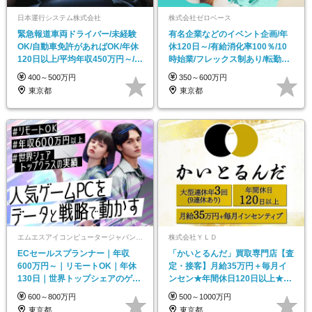
日本運行システム株式会社
株式会社ゼロベース
緊急報道車両ドライバー/未経験
有名企業などのイベント企画/年
OK/自動車免許があればOK/年休
休120日～/有給消化率100％/10
120日以上/平均年収450万円～/完
時始業/フレックス制あり/転勤な
休2日
し
400～500万円
350～600万円
東京都
東京都
エムエスアイコンピュータージャパン株式会社
株式会社ＹＬＤ
ECセールスプランナー｜年収
「かいとるんだ」買取専門店【査
600万円～｜リモートOK｜年休
定・接客】月給35万円＋毎月イ
130日｜世界トップシェアのゲー
ンセン★年間休日120日以上★土
ミングPC扱う
日休み
600～800万円
500～1000万円
東京都
東京都