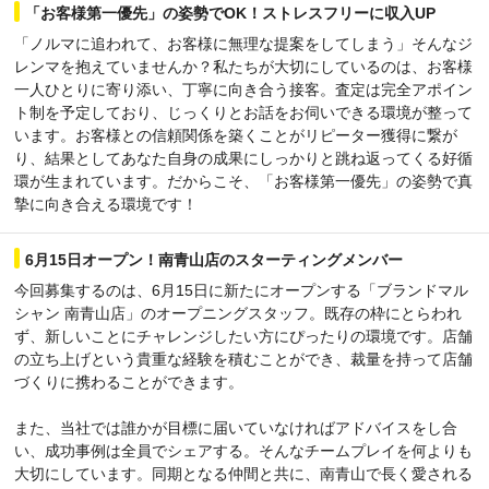
「お客様第一優先」の姿勢でOK！ストレスフリーに収入UP
「ノルマに追われて、お客様に無理な提案をしてしまう」そんなジ
レンマを抱えていませんか？私たちが大切にしているのは、お客様
一人ひとりに寄り添い、丁寧に向き合う接客。査定は完全アポイン
ト制を予定しており、じっくりとお話をお伺いできる環境が整って
います。お客様との信頼関係を築くことがリピーター獲得に繋が
り、結果としてあなた自身の成果にしっかりと跳ね返ってくる好循
環が生まれています。だからこそ、「お客様第一優先」の姿勢で真
摯に向き合える環境です！
6月15日オープン！南青山店のスターティングメンバー
今回募集するのは、6月15日に新たにオープンする「ブランドマル
シャン 南青山店」のオープニングスタッフ。既存の枠にとらわれ
ず、新しいことにチャレンジしたい方にぴったりの環境です。店舗
の立ち上げという貴重な経験を積むことができ、裁量を持って店舗
づくりに携わることができます。
また、当社では誰かが目標に届いていなければアドバイスをし合
い、成功事例は全員でシェアする。そんなチームプレイを何よりも
大切にしています。同期となる仲間と共に、南青山で長く愛される