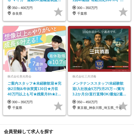
り
葉勤務
350～400万円
300～350万円
奈良県
千葉県
株式会社美光商会
株式会社三共消毒
ご案内スタッフ★未経験歓迎★完
メンテナンススタッフ/未経験歓
休2日制&年休実質130日★月収
迎/入社祝金5万円/月25万～/賞与
40万円以上も可★残業月8h★20
3.2か月分/直行直帰OK/最短2週間
代で店長◎
で内定
300～350万円
350～450万円
千葉県
東京都_神奈川県_埼玉県_千葉県_愛知県
会員登録して求人を探す