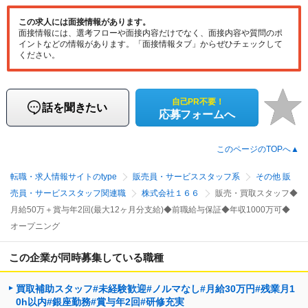
この求人には面接情報があります。
面接情報には、選考フローや面接内容だけでなく、面接内容や質問のポ
イントなどの情報があります。「面接情報タブ」からぜひチェックして
ください。
自己PR不要！
話を聞きたい
応募フォームへ
このページのTOPへ▲
転職・求人情報サイトのtype
販売員・サービススタッフ系
その他 販
売員・サービススタッフ関連職
株式会社１６６
販売・買取スタッフ◆
月給50万＋賞与年2回(最大12ヶ月分支給)◆前職給与保証◆年収1000万可◆
オープニング
この企業が同時募集している職種
買取補助スタッフ#未経験歓迎#ノルマなし#月給30万円#残業月1
0h以内#銀座勤務#賞与年2回#研修充実