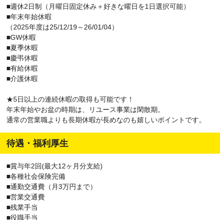
■週休2日制（月曜日固定休み＋好きな曜日を1日選択可能）
■年末年始休暇
（2025年度は25/12/19～26/01/04）
■GW休暇
■夏季休暇
■慶弔休暇
■有給休暇
■介護休暇
★5日以上の連続休暇の取得も可能です！
年末年始やお盆の時期は、リユース事業は閑散期。
通常の営業職よりも長期休暇が長めなのも嬉しいポイントです。
待遇・福利厚生
■賞与年2回(最大12ヶ月分支給)
■各種社会保険完備
■通勤交通費（月3万円まで）
■営業交通費
■残業手当
■役職手当