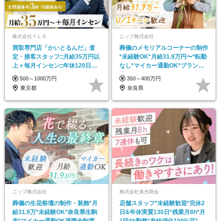
株式会社ＹＬＤ
ニップ株式会社
買取専⾨店「かいとるんだ」査
葬儀のメモリアルコーナーの制作
定・接客スタッフ□⽉給35万円以
*未経験OK*月給31.9万円〜*転勤
上＋毎⽉インセン□年休120日以
なし*マイカー通勤OK*ブランク
上□土日休み
OK
500～1000万円
350～400万円
東京都
奈良県
ニップ株式会社
株式会社美光商会
葬儀の生花祭壇の制作・装飾*月
店舗スタッフ*未経験歓迎*完休2
給31.9万*未経験OK*奈良県生駒
日&年休実質130日*残業月8h*月
市*マイカー通勤OK退職金制度あ
1回4h勤務*有給消化100%可*千