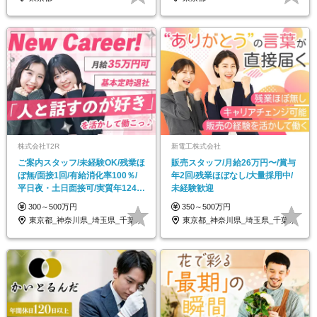
株式会社T2R
新電工株式会社
ご案内スタッフ/未経験OK/残業ほ
販売スタッフ/月給26万円〜/賞与
ぼ無/面接1回/有給消化率100％/
年2回/残業ほぼなし/大量採用中/
平日夜・土日面接可/実質年124日
未経験歓迎
休み
300～500万円
350～500万円
東京都_神奈川県_埼玉県_千葉県
東京都_神奈川県_埼玉県_千葉県