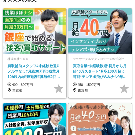
株式会社１６６
テラサークルテクノロジーズ株式会社
買取補助スタッフ#未経験歓迎#
買取営業*未経験歓迎*初月から月
ノルマなし#月給30万円#残業月
給40万スタート*月収100万超え
10h以内#銀座勤務#賞与年2回#
可能*テレアポ飛び込みナシ*年休
研修充実
120日
400～600万円
450～1500万円
東京都
東京都