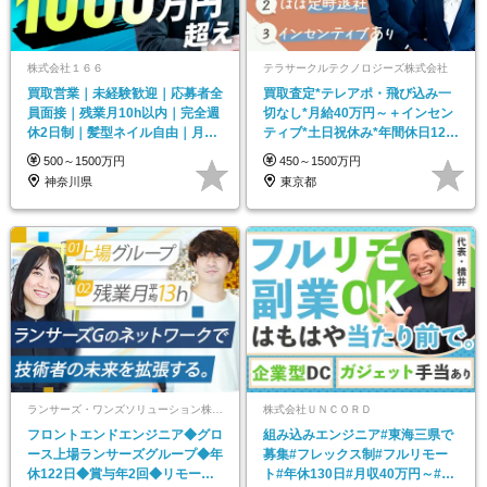
株式会社１６６
テラサークルテクノロジーズ株式会社
買取営業｜未経験歓迎｜応募者全
買取査定*テレアポ・飛び込み一
員面接｜残業月10h以内｜完全週
切なし*月給40万円～＋インセン
休2日制｜髪型ネイル自由｜月給
ティブ*土日祝休み*年間休日120
35万円以上
日*未経験歓迎
500～1500万円
450～1500万円
神奈川県
東京都
ランサーズ・ワンズソリューション株式会社
株式会社ＵＮＣＯＲＤ
フロントエンドエンジニア◆グロ
組み込みエンジニア#東海三県で
ース上場ランサーズグループ◆年
募集#フレックス制#フルリモー
休122日◆賞与年2回◆リモート
ト#年休130日#月収40万円～#前