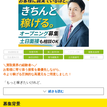
未経験歓迎
学歴不問
第二新卒OK
ベテランOK
複数名採用
完全週休2日
休日120日
賞与複数月
土日面接可
面接1回
＼買取業界の経験者へ／
お客様に寄り添う接客を最優先しながら、
今より稼げる圧倒的な高還元をご用意しました！
「もっと稼ぎたいけれど、
続きを読む
募集背景