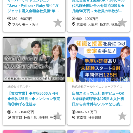
サーバーサイドエンジニア
買取営業★未経験OK・20代～60
*Java・Python・Ruby 等々*ガ
代活躍★問い合わせ対応100％★
ジェット購入全額会社負担*年休
月給50万円～★社員の半数が月
125日以上
収100万円～
350～600万円
600～1000万円
フルリモートあり
東京都_大阪府_栃木県_徳島県_福岡県
株式会社アスティ
株式会社アールケイエンタープライズ
【買取営業】◆年収5000万円可
店舗スタッフ/正社員デビューOK
◆年休125日～◆マンション寮完
＆未経験8割/年休125日＆入社初
備◎稼げる仕組み
日から有休付与/ノルマなし/残業
月10h程度
700～1500万円
300～500万円
東京都_神奈川県_埼玉県_千葉県_大阪府…
東京都_神奈川県