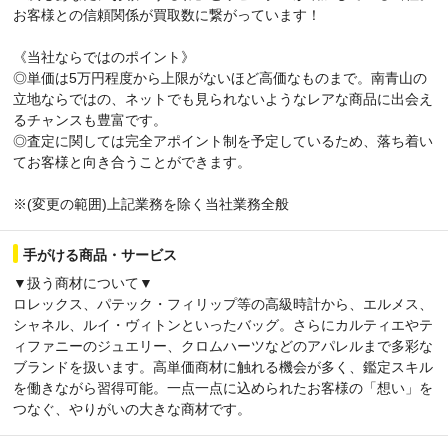
お客様との信頼関係が買取数に繋がっています！
《当社ならではのポイント》
◎単価は5万円程度から上限がないほど高価なものまで。南青山の
立地ならではの、ネットでも見られないようなレアな商品に出会え
るチャンスも豊富です。
◎査定に関しては完全アポイント制を予定しているため、落ち着い
てお客様と向き合うことができます。
※(変更の範囲)上記業務を除く当社業務全般
手がける商品・サービス
▼扱う商材について▼
ロレックス、パテック・フィリップ等の高級時計から、エルメス、
シャネル、ルイ・ヴィトンといったバッグ。さらにカルティエやテ
ィファニーのジュエリー、クロムハーツなどのアパレルまで多彩な
ブランドを扱います。高単価商材に触れる機会が多く、鑑定スキル
を働きながら習得可能。一点一点に込められたお客様の「想い」を
つなぐ、やりがいの大きな商材です。