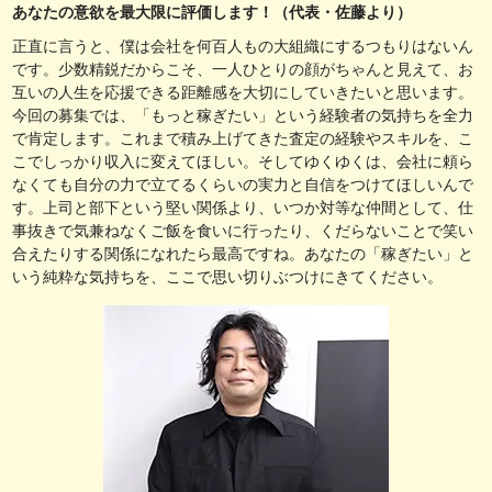
あなたの意欲を最大限に評価します！（代表・佐藤より）
正直に言うと、僕は会社を何百人もの大組織にするつもりはないん
です。少数精鋭だからこそ、一人ひとりの顔がちゃんと見えて、お
互いの人生を応援できる距離感を大切にしていきたいと思います。
今回の募集では、「もっと稼ぎたい」という経験者の気持ちを全力
で肯定します。これまで積み上げてきた査定の経験やスキルを、こ
こでしっかり収入に変えてほしい。そしてゆくゆくは、会社に頼ら
なくても自分の力で立てるくらいの実力と自信をつけてほしいんで
す。上司と部下という堅い関係より、いつか対等な仲間として、仕
事抜きで気兼ねなくご飯を食いに行ったり、くだらないことで笑い
合えたりする関係になれたら最高ですね。あなたの「稼ぎたい」と
いう純粋な気持ちを、ここで思い切りぶつけにきてください。