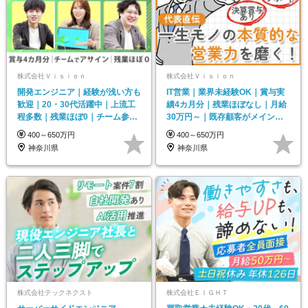
株式会社Ｖｉｓｉｏｎ
株式会社Ｖｉｓｉｏｎ
開発エンジニア｜経験が浅い方も
IT営業｜業界未経験OK｜賞与実
歓迎｜20・30代活躍中｜上流工
績4カ月分｜残業ほぼなし｜月給
程多数｜残業ほぼ0｜チーム参画
30万円～｜既存顧客がメイン｜
｜賞与実績4カ月分
自由度の高い働き方
400～650万円
400～650万円
神奈川県
神奈川県
株式会社テックネクスト
株式会社ＥＩＧＨＴ