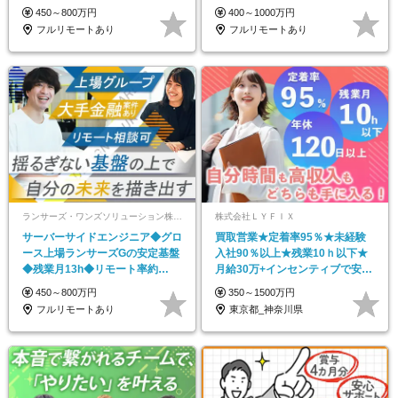
相談可
職給与保証
450～800万円
400～1000万円
フルリモートあり
フルリモートあり
ランサーズ・ワンズソリューション株式会社
株式会社ＬＹＦＩＸ
サーバーサイドエンジニア◆グロ
買取営業★定着率95％★未経験
ース上場ランサーズGの安定基盤
入社90％以上★残業10ｈ以下★
◆残業月13h◆リモート率約
月給30万+インセンティブで安
70％◆月給32万～
定！
450～800万円
350～1500万円
フルリモートあり
東京都_神奈川県