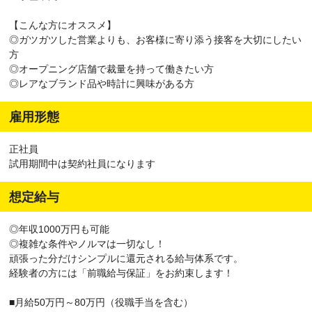
【こんな方にオススメ】
◎ガツガツした営業よりも、お客様に寄り添う接客を大切にしたい
方
◎オープニング店舗で裁量を持って働きたい方
◎レアなブランド品や時計に興味がある方
雇用形態
正社員
試用期間中は契約社員になります
想定給与
◎年収1000万円も可能
◎複雑な条件やノルマは一切なし！
頑張った分だけシンプルに還元される給与体系です。
経験者の方には「前職給与保証」をお約束します！
■月給50万円～80万円（役職手当を含む）