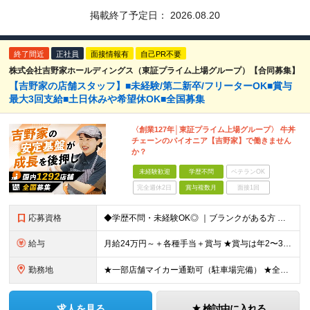
掲載終了予定日：
2026.08.20
終了間近
正社員
面接情報有
自己PR不要
株式会社吉野家ホールディングス（東証プライム上場グループ）【合同募集】
【吉野家の店舗スタッフ】■未経験/第二新卒/フリーターOK■賞与
最大3回支給■土日休みや希望休OK■全国募集
〈創業127年│東証プライム上場グループ〉 牛丼
チェーンのパイオニア【吉野家】で働きません
か？
未経験歓迎
学歴不問
ベテランOK
完全週休2日
賞与複数月
面接1回
応募資格
◆学歴不問・未経験OK◎ ｜ブランクがある方 ｜転職回数が気になる方 ｜飲食業界にチャレンジしたい方 ｜副業OK どんな方も大歓迎！「やってみたい」という気持ちがあればOKです◎
給与
月給24万円～＋各種手当＋賞与 ★賞与は年2〜3回支給 （7月・12月の年2回＋会社業績により2月に決算賞与あり） ★家賃1万円の格安寮や70%オフの食事補助により、毎月の支出を大幅に抑えられます。
勤務地
★一部店舗マイカー通勤可（駐車場完備） ★全国の各店舗で募集中！続々出店予定！ ■首都圏エリア 埼玉、千葉、東京、神奈川、山梨 ■北日本エリア 北海道、青森、岩手、宮城、秋田、山形、福島、茨城、栃
求人を見る
検討中に入れる