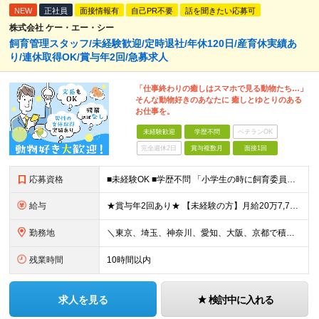
NEW
正社員
面接情報有
自己PR不要
話を聞きたい応募可
株式会社 ケー・エー・シー
飼育管理スタッフ/未経験歓迎/定時退社/年休120日/産育休実績あ
り/連休取得OK/賞与年2回/急募求人
「仕事終わりの癒しはスマホで見る動物たち…」
そんな動物好きのあなたに 癒しとゆとりのある
お仕事を。
未経験歓迎
学歴不問
ベテランOK
完全週休2日
賞与複数月
面接1回
応募資格
■未経験OK ■学歴不問 「小学生の時に飼育委員だった！」 なんて方もお待ちしております♪ ※ご自宅でのペット飼育について※ ご自宅でげっ歯類・ウサギのペット飼育を禁止しております。当社業務では清
給与
★賞与年2回あり★ 【未経験の方】月給20万7,750円～＋賞与年2回＋残業代全額支給＋交通費支給 【生物系大卒の方】月給21万3,750円～＋賞与年2回＋残業代全額支給＋交通費支給 ★手当が充実
勤務地
＼東京、埼玉、神奈川、愛知、大阪、京都で積極採用中！／ ・東京都：品川区 ・埼玉県：和光市 ・神奈川県：横浜市戸塚区、藤沢市 ・茨城県：つくば市 Lマイカー通勤OK！ ・愛知県：犬山市
残業時間
10時間以内
求人を見る
検討中に入れる