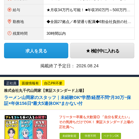
給与
★月収34万円も可能！ ■年収350万円～500万円想定 ┗月給22万6000円～33万3000円（地域手当を含む）＋諸手当＋賞与年2回（4.0ヶ月※2024年度実績） ★資格手当 ・自動車整備士1
勤務地
◆全国27拠点／希望通り配属◆6割会社負担の社宅制度（借り上げ社宅※規定あり） ◆転居を伴う転勤なし ◆U・Iターン歓迎 ◆マイカー通勤可 【北海道エリア】 北海道（札幌市、旭川市） 【東北エリア
残業時間
30時間以内
求人を見る
検討中に入れる
掲載終了予定日：
2026.08.24
正社員
面接情報有
自己PR不要
株式会社丸千代山岡家【東証スタンダード上場】
ラーメン山岡家のスタッフ｜未経験OK*学歴/経歴不問*月30万~保
証×年休156日*最大5連休OK*まかない付
フリーター卒業も大歓迎◎ 「自分を変えたい」
その気持ちだけでOK！ 東証スタンダード上場の
正社員へ。
未経験歓迎
学歴不問
ベテランOK