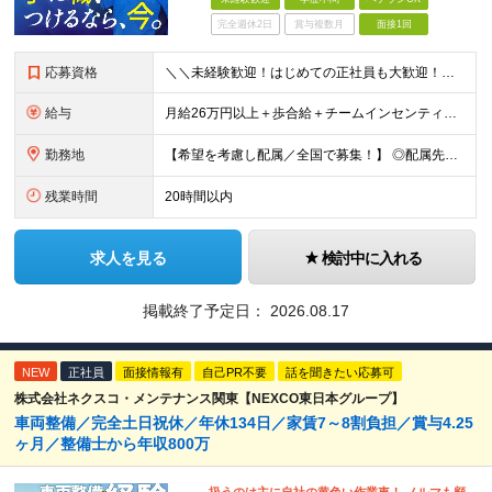
完全週休2日
賞与複数月
面接1回
応募資格
＼＼未経験歓迎！はじめての正社員も大歓迎！／／ ★業種・職種未経験歓迎 ★学歴不問 ★社会人デビュー・フリーターOK ＜応募条件＞ ■普通自動車免許（AT限定可） ＊1人1台、社用車を貸与します。
給与
月給26万円以上＋歩合給＋チームインセンティブ＋諸手当＋残業代 ※上記は東京のみの月給です。 ┗その他エリアは、月給22万円以上となります。 ※経験・スキルを考慮の上、弊社規程により優遇いたします。
勤務地
【希望を考慮し配属／全国で募集！】 ◎配属先は希望考慮 ◎転勤なし！ ★関東 ■東京 板橋区/世⽥⾕区/練⾺区/⾜⽴区/⼤⽥区/江⼾川区/多摩市 ■千葉 千葉市/船橋市/柏市 ■神奈川 横浜市/厚⽊
残業時間
20時間以内
求人を見る
検討中に入れる
掲載終了予定日：
2026.08.17
NEW
正社員
面接情報有
自己PR不要
話を聞きたい応募可
株式会社ネクスコ・メンテナンス関東【NEXCO東日本グループ】
車両整備／完全土日祝休／年休134日／家賃7～8割負担／賞与4.25
ヶ月／整備士から年収800万