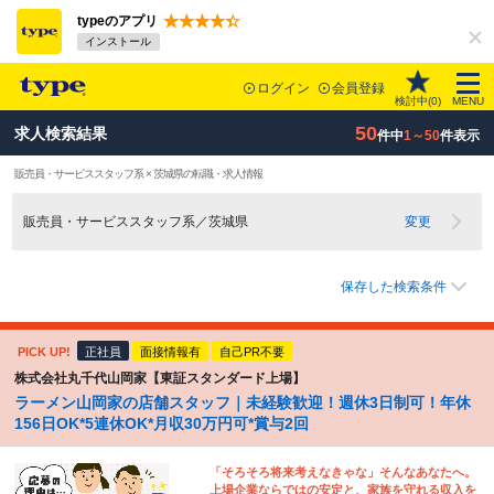
typeのアプリ
インストール
ログイン
会員登録
検討中(
0
)
MENU
50
求人検索結果
件中
1～50
件表示
販売員・サービススタッフ系 × 茨城県の転職・求人情報
販売員・サービススタッフ系／茨城県
変更
保存した検索条件
PICK UP!
正社員
面接情報有
自己PR不要
株式会社丸千代山岡家【東証スタンダード上場】
ラーメン山岡家の店舗スタッフ｜未経験歓迎！週休3日制可！年休
156日OK*5連休OK*月収30万円可*賞与2回
「そろそろ将来考えなきゃな」そんなあなたへ。
上場企業ならではの安定と、家族を守れる収入を