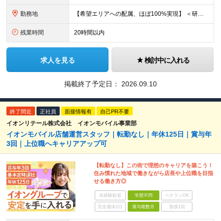
勤務地
【希望エリアへの配属、ほぼ100%実現】 ＜研修中＞ 株式会社平山 関東研修センター 東京都福生市東町10-1 NTビル3-3階B （JR青梅線「福生駅」東口より徒歩3分） ※研修中の寮費は会社負担・
残業時間
20時間以内
求人を見る
検討中に入れる
掲載終了予定日：
2026.09.10
終了間近
正社員
面接情報有
自己PR不要
イオンリテール株式会社 イオンモバイル事業部
イオンモバイル店舗運営スタッフ｜転勤なし｜年休125日｜賞与年
3回｜上位職へキャリアアップ可
【転勤なし】この街で理想のキャリアを築こう！
住み慣れた地域で働きながら店長や上位職を目指
せる働き方◎
未経験歓迎
学歴不問
ベテランOK
完全週休2日
賞与複数月
面接1回