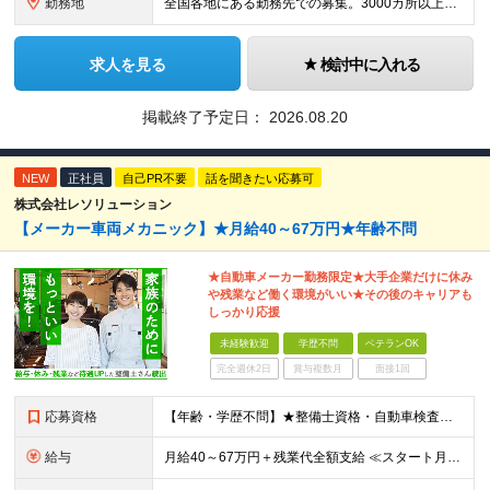
勤務地
全国各地にある勤務先での募集。3000カ所以上から希望を考慮し決定。 ★転居を伴う転勤なし。 ★遠方からのご応募も歓迎！引越など赴任に伴う費用、家賃は全額負担します（会社規定による）。 ★請負先
求人を見る
検討中に入れる
掲載終了予定日：
2026.08.20
NEW
正社員
自己PR不要
話を聞きたい応募可
株式会社レソリューション
【メーカー車両メカニック】★月給40～67万円★年齢不問
★自動車メーカー勤務限定★大手企業だけに休み
や残業など働く環境がいい★その後のキャリアも
しっかり応援
未経験歓迎
学歴不問
ベテランOK
完全週休2日
賞与複数月
面接1回
応募資格
【年齢・学歴不問】★整備士資格・自動車検査員資格をお持ちの方★既卒者・第二新卒・実務未経験者も歓迎！ ■自動車整備士資格または自動車検査員資格の保有者。 ※実務経験不問 ◎経験や資格を活かしてキャリ
給与
月給40～67万円＋残業代全額支給 ≪スタート月給例≫ ■自動車車検・整備：月給40万円+残業代 ※現年収・年齢・経験・資格・能力等、総合的に考慮し、決定します。 ※試用期間有(同待遇/最長6ヵ月