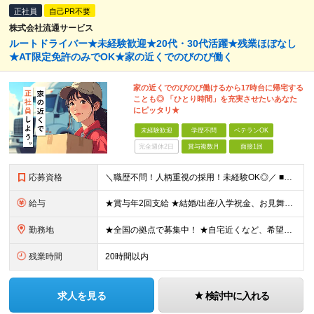
正社員
自己PR不要
株式会社流通サービス
ルートドライバー★未経験歓迎★20代・30代活躍★残業ほぼなし
★AT限定免許のみでOK★家の近くでのびのび働く
家の近くでのびのび働けるから17時台に帰宅する
ことも◎ 「ひとり時間」を充実させたいあなた
にピッタリ★
未経験歓迎
学歴不問
ベテランOK
完全週休2日
賞与複数月
面接1回
応募資格
＼職歴不問！人柄重視の採用！未経験OK◎／ ■学歴不問 ■普通自動車運転免許を取得後1年以上の方（AT限定可） ※一部勤務地で「2017年3月12日以降の取得者は要準中型免許」 ■44歳以下(※例外
給与
★賞与年2回支給 ★結婚/出産/入学祝金、お見舞金支給あり ★事業所ごとに異なります 【東京都】 月給284,000円～298,540円 【神奈川県/千葉県】 月給284,000円 【埼玉県】 月給2
勤務地
★全国の拠点で募集中！ ★自宅近くなど、希望の勤務地を選べます！ 岩手県、宮城県、福島県、新潟県、栃木県、茨城県、埼玉県、千葉県、東京都、神奈川県、山梨県、長野県、静岡県、滋賀県、兵庫県、岡山県、広
残業時間
20時間以内
求人を見る
検討中に入れる