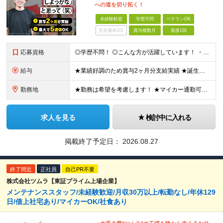
への道を切り拓く！
未経験歓迎
学歴不問
ベテランOK
完全週休2日
賞与複数月
面接1回
応募資格
◎学歴不問！ ◎こんな方が活躍しています！ ・研修や制度面が整っている会社で働きたい方 ・店長やその先を目指したい方 ・給与を上げていきたい方 など □未経験・第二新卒・フリーター □ブランクがある
給与
★業績好調のため賞与2ヶ月分支給実績 ★誕生日手当など手当充実 ★年2回昇給チャンス有＆入社1年で店長昇格可 ★残業代全額支給（1分単位で支給） ■月給24万円～36万円 ※残業代全額支給（1分単位
勤務地
★勤務は希望を考慮します！ ★マイカー通勤可（駐車場完備） ★全国の各店舗で募集中！続々出店予定！ ～国内300店舗、47都道府県への展開を目標に出店中！～ ▼積極採用地域▼ ・中部（富山、石川、
求人を見る
検討中に入れる
掲載終了予定日：
2026.08.27
終了間近
正社員
自己PR不要
株式会社ツムラ【東証プライム上場企業】
メンテナンススタッフ/未経験歓迎/月収30万以上/転勤なし/年休129
日/借上社宅あり/マイカーOK/社食あり