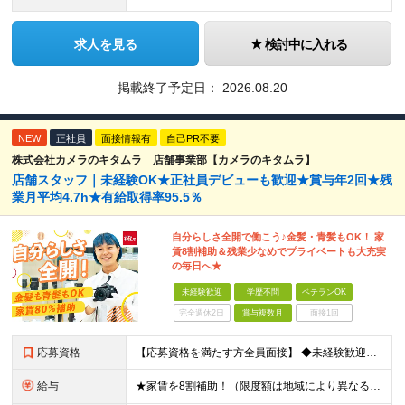
求人を見る
検討中に入れる
掲載終了予定日：
2026.08.20
NEW
正社員
面接情報有
自己PR不要
株式会社カメラのキタムラ 店舗事業部【カメラのキタムラ】
店舗スタッフ｜未経験OK★正社員デビューも歓迎★賞与年2回★残
業月平均4.7h★有給取得率95.5％
自分らしさ全開で働こう♪金髪・青髪もOK！ 家
賃8割補助＆残業少なめでプライベートも大充実
の毎日へ★
未経験歓迎
学歴不問
ベテランOK
完全週休2日
賞与複数月
面接1回
応募資格
【応募資格を満たす方全員面接】 ◆未経験歓迎！活躍のフィールドは全国！ ◆学歴不問 ◆第二新卒も活躍中 ◆35歳以下の方（若年層の長期キャリア形成を図るため）
給与
★家賃を8割補助！（限度額は地域により異なる） ※転勤による引っ越しが発生する場合 ＝＝＝＝＝＝＝＝＝＝＝＝＝＝＝＝＝＝＝＝＝＝＝ 例えば、家賃7.5万円なら6万円は会社で負担。 あなたが支払うのは、