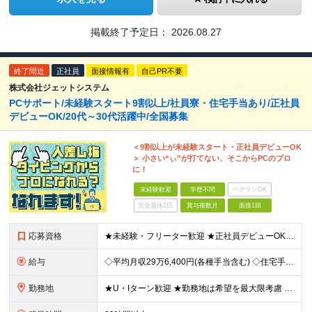
掲載終了予定日：
2026.08.27
終了間近
正社員
面接情報有
自己PR不要
株式会社ジェットシステム
PCサポート/未経験スタート9割以上/社員寮・住宅手当あり/正社員
デビューOK/20代～30代活躍中/全国募集
＜9割以上が未経験スタート・正社員デビューOK
＞ 小さい“ぃ”が打てない、そこからPCのプロ
に！
未経験歓迎
学歴不問
ベテランOK
完全週休2日
賞与複数月
面接1回
応募資格
★未経験・フリーター歓迎 ★正社員デビューOK ★学歴不問 ＼人柄採用を実施中です！／ しっかりと研修できる体制が整っているので、 スキルや経歴は重視していません。 あなたのお人柄や熱意で、選考を行
給与
◇平均月収29万6,400円(各種手当含む) ◇住宅手当⇒最大家賃の半額支給 ◇賞与年2回支給 ■月給22万5,000円以上＋地域手当＋時間外手当＋住宅手当＋家族手当 ※経験やスキルに応じて給与を
勤務地
★U・Iターン歓迎 ★勤務地は希望を最大限考慮 ★自宅の近くで働きたい方にもピッタリ！ 全国44都道府県（栃木県・福井県・鹿児島県を除く）の家電量販店内の「PCコーナー」にて勤務いただきます。 ※