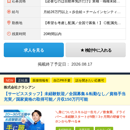
応募資格
【必要なのは自動車免許だけ】業種・職種未経験歓迎／学歴不問／正社員デビューの方、フリーターの方もOK！ ＜応募条件＞ ■普通自動車免許（AT限定可） ＊1人1台、社用車を貸与します。 ＊「運転に自信
給与
月給26万円以上＋歩合給＋チームインセンティブ＋諸手当＋残業代 ※上記は東京のみの月給です。 ┗その他エリアは、月給22万円以上となります。 ※経験・スキルを考慮の上、弊社規程により優遇いたします。
勤務地
【希望を考慮し配属／全国で募集！】 ◎配属先は希望考慮！ ◎転勤なし ★関東 ■東京 板橋区/世⽥⾕区/練⾺区/⾜⽴区/⼤⽥区/江⼾川区/多摩市 ■千葉 千葉市/船橋市/柏市 ■神奈川 横浜市/厚⽊
残業時間
20時間以内
求人を見る
検討中に入れる
掲載終了予定日：
2026.08.17
NEW
正社員
面接情報有
自己PR不要
話を聞きたい応募可
株式会社クラシアン
【サービススタッフ】未経験歓迎／全国募集＆転勤なし／資格手当
充実／国家資格の取得可能／月収150万円可能
＼身についたスキルは一生モノ／飲食業、ドライ
バー…未経験スタートが9割！3ヶ月間の研修でキ
ホンから学べる★
未経験歓迎
学歴不問
ベテランOK