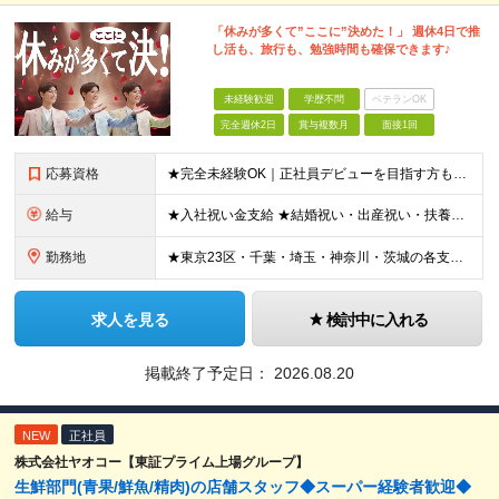
「休みが多くて”ここに”決めた！」 週休4日で推
し活も、旅行も、勉強時間も確保できます♪
未経験歓迎
学歴不問
ベテランOK
完全週休2日
賞与複数月
面接1回
応募資格
★完全未経験OK｜正社員デビューを目指す方も大歓迎！子育て世代も活躍中！ ★応募資格を満たす方は全員面接いたします！（面接1回） ■学歴不問 ■普通免許をお持ちの方（AT限定可） ■40歳以下の方（
給与
★入社祝い金支給 ★結婚祝い・出産祝い・扶養手当・家族手当・退職金制度など福利厚生も充実しています！ 月給19.2万円～21.4万円＋賞与年2回 ※研修期間2ヶ月：月給額から-1.2万円の支給にな
勤務地
★東京23区・千葉・埼玉・神奈川・茨城の各支店 ★転居を伴う転勤なし ★希望や通勤時間を考慮して決定します ★U・Iターン歓迎！ ▼東京都 ・板橋支店 東京都板橋区東坂下 ・新砂支店 東京都江東区
求人を見る
検討中に入れる
掲載終了予定日：
2026.08.20
NEW
正社員
株式会社ヤオコー【東証プライム上場グループ】
生鮮部門(青果/鮮魚/精肉)の店舗スタッフ◆スーパー経験者歓迎◆