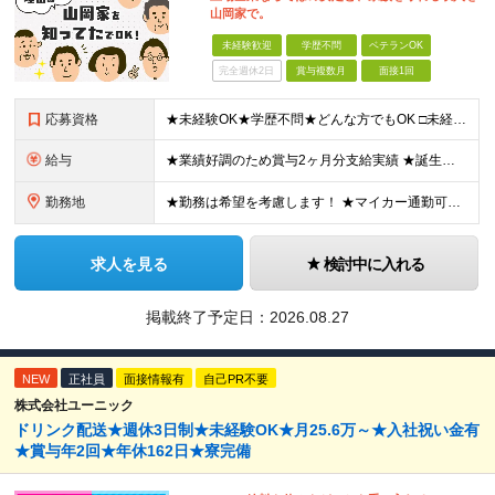
山岡家で。
未経験歓迎
学歴不問
ベテランOK
完全週休2日
賞与複数月
面接1回
応募資格
★未経験OK★学歴不問★どんな方でもOK □未経験・第二新卒・フリーター □ブランクがある方 □転職回数が気になる方 □飲食業界にチャレンジしたい方 「やってみたい」という気持ちがあれば、皆さん大
給与
★業績好調のため賞与2ヶ月分支給実績 ★誕生日手当など手当充実 ★年2回昇給チャンス有＆入社1年で店長昇格可 ★残業代全額支給（1分単位で支給） 【週休3日制の場合】 月給25万8,960円以上（固
勤務地
★勤務は希望を考慮します！ ★マイカー通勤可（駐車場完備） ★全国の各店舗で募集中！続々出店予定！ ～国内300店舗、47都道府県への展開を目標に出店中！～ ▼積極採用地域▼ ・中部（富山、石川、
求人を見る
検討中に入れる
掲載終了予定日：
2026.08.27
NEW
正社員
面接情報有
自己PR不要
株式会社ユーニック
ドリンク配送★週休3日制★未経験OK★月25.6万～★入社祝い金有
★賞与年2回★年休162日★寮完備