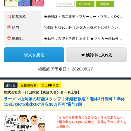
完全週休2日
賞与複数月
面接1回
応募資格
★未経験・第二新卒・フリーター・ブランクOK ★学歴不問！ □転職回数が気になる方 □飲食業界にチャレンジしたい方 「やってみたい」という気持ちがあれば、皆さん大歓迎です♪ ◎こんな方が活躍して
給与
＼想定月収30万円！お休みも稼ぎも欲張りたい方にピッタリ！／ ★業績好調のため賞与2ヶ月分支給実績 ★誕生日手当など手当充実 ★年2回昇給チャンス有 ★残業代全額支給（1分単位で支給） 月給25万
勤務地
★勤務は希望を考慮します！ ★マイカー通勤可（駐車場完備） ★全国の各店舗で募集中！続々出店予定！ ～国内300店舗、47都道府県への展開を目標に出店中！～ ▼積極採用地域▼ ・中部（富山、石川、
求人を見る
検討中に入れる
掲載終了予定日：
2026.08.27
正社員
面接情報有
自己PR不要
株式会社丸千代山岡家【東証スタンダード上場】
ラーメン山岡家の店舗スタッフ｜未経験歓迎！週休3日制可！年休
156日OK*5連休OK*月収30万円可*賞与2回
「そろそろ将来考えなきゃな」そんなあなたへ。
上場企業ならではの安定と、家族を守れる収入を
山岡家で。