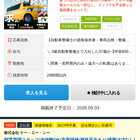
扱うのは主に自社の黄色い作業車！ ノルマも顧
客セールスも一切なし。 インフラを守る誇りと
高待遇をセットで。
未経験歓迎
学歴不問
ベテランOK
完全週休2日
賞与複数月
面接1回
応募資格
【自動車整備士の資格保持者・車両点検・整備経験者歓迎！】 ディーラー、民間整備工場、 トラック・重機整備、ガソリンスタンド等での 点検・整備経験などのご経験をお持ちの方も歓迎します！ ■高卒以上 ■普
給与
＼ 2級自動車整備士で入社した37歳が【年収800万円】を実現！ ／ ★家賃・駐車場代の最大8割を会社が負担！毎月の固定費を大幅カット ★賞与実績4.25ヶ月分（年間120万円～140万円以上の支給実
勤務地
＼関東・長野県内のみ！遠方への転勤はありません／ ★全事業所がIC近く！マイカーで快適に通勤可能です ★引越し費用や単身赴任時の家賃・家具家電の賃料も全額負担します ◆京浜事業所 神奈川県横浜市
残業時間
20時間以内
求人を見る
検討中に入れる
掲載終了予定日：
2026.09.03
NEW
正社員
面接情報有
自己PR不要
話を聞きたい応募可
株式会社 ケー・エー・シー
飼育管理スタッフ/未経験OK/充実研修/資格手当あり/残業ほぼなし/