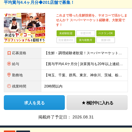
平均賞与4.4ヶ月分◆201店舗で募集！
これまで培った生鮮技術を、ヤオコーで活かしま
せんか？ スーパーマーケット経験者、大歓迎で
す！
未経験歓迎
学歴不問
ベテランOK
完全週休2日
賞与複数月
面接1回
応募資格
【生鮮・調理経験者歓迎！スーパーマーケット経験者は特に歓迎します◎】 ◆高卒以上 ◆いずれかのご経験をお持ちの方 ・スーパーの生鮮売場（鮮魚・精肉・青果）での勤務経験がある方 ・鮮魚専門店や精肉専門店
給与
【賞与平均4.4ケ月分│決算賞与も20年以上連続で支給中！】 ◆月給：258,400円～418,000円＋残業代＋各種手当 ※給与は前職での経験、スキルを考慮し、決定します ※残業代は全額支給します
勤務地
【埼玉、千葉、群馬、東京、神奈川、茨城、栃木の各店舗で積極採用中！U・Iターン歓迎】 【群馬県】 安中/伊勢崎/太田/桐生/高崎/館林/富岡/ 中之条/藤岡/前橋 【茨城県】 古河/取手/竜ヶ崎
残業時間
20時間以内
求人を見る
検討中に入れる
掲載終了予定日：
2026.08.31