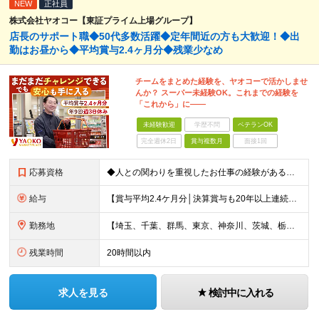
NEW
正社員
株式会社ヤオコー【東証プライム上場グループ】
店長のサポート職◆50代多数活躍◆定年間近の方も大歓迎！◆出
勤はお昼から◆平均賞与2.4ヶ月分◆残業少なめ
チームをまとめた経験を、ヤオコーで活かしませ
んか？ スーパー未経験OK。これまでの経験を
「これから」に――
未経験歓迎
学歴不問
ベテランOK
完全週休2日
賞与複数月
面接1回
応募資格
◆人との関わりを重視したお仕事の経験がある方 とくにチームをまとめた経験がある方を歓迎します ┗例えば… □スーパーマーケット・ホームセンター・ドラッグストアなどの 小売業でチームをまと
給与
【賞与平均2.4ケ月分│決算賞与も20年以上連続で支給中！】 ＜月収例＞ 月収29万円（地域限定正社員／残業代・各種手当含む） 月収26万円（契約社員／残業代・各種手当含む） ◆月給：月給258,
勤務地
【埼玉、千葉、群馬、東京、神奈川、茨城、栃木の各店舗で積極採用中！U・Iターン歓迎】 【群馬県】 安中/伊勢崎/太田/桐生/高崎/館林/富岡/ 中之条/藤岡/前橋 【茨城県】 古河/取手/竜ヶ崎
残業時間
20時間以内
求人を見る
検討中に入れる