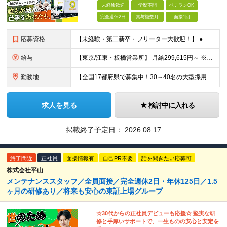
未経験歓迎
学歴不問
ベテランOK
完全週休2日
賞与複数月
面接1回
応募資格
【未経験・第二新卒・フリーター大歓迎！】 ●普通自動車免許をお持ちの方（AT限定可） ※学歴不問 ★人物重視の採用です！これまでの経験は一切不問。「運転が好き」「安定した会社で長く働きたい」という方
給与
【東京/江東・板橋営業所】 月給299,615円～ ※固定残業45h分/月74,115円～を含む 【その他東京・神奈川】 月給283,655円～ ※固定残業45h分/月70,155円~を含む 【大
勤務地
【全国17都府県で募集中！30～40名の大型採用です♪】 ★転勤はありません ★U・Iターンも歓迎しています ★勤務地の指定OK！ぜひご相談ください ★車・バイク通勤OK（駐車場完備） ＜下記拠点に
求人を見る
検討中に入れる
掲載終了予定日：
2026.08.17
終了間近
正社員
面接情報有
自己PR不要
話を聞きたい応募可
株式会社平山
メンテナンススタッフ／全員面接／完全週休2日・年休125日／1.5
ヶ月の研修あり／将来も安心の東証上場グループ
☆30代からの正社員デビューも応援☆ 堅実な研
修と手厚いサポートで、一生ものの安心と安定を