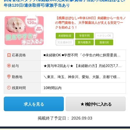
年休120日/連休取得可/家族手当あり
【残業ほぼなし×年休120日】未経験から一生モノ
の専門資格を。 大手製薬法人が支える安定ワー
クを始めよう！
未経験歓迎
学歴不問
ベテランOK
完全週休2日
賞与複数月
面接1回
応募資格
■未経験OK ■学歴不問 「小学生の時に飼育委員だった！」 なんて方もお待ちしております♪ ※ご自宅でのペット飼育について※ ご自宅でげっ歯類・ウサギのペット飼育を禁止しております。当社業務では清
給与
★賞与年2回あり★ 【未経験の方】月給20万7,750円～＋賞与年2回＋残業代全額支給＋交通費支給 【生物系大卒の方】月給21万3,750円～＋賞与年2回＋残業代全額支給＋交通費支給 ★手当が充実
勤務地
＼東京、埼玉、神奈川、愛知、大阪、京都で積極採用中！／ ・東京都：品川区 ・埼玉県：和光市 ・神奈川県：横浜市戸塚区、藤沢市 ・茨城県：つくば市 Lマイカー通勤OK！ ・愛知県：犬山市
残業時間
10時間以内
求人を見る
検討中に入れる
掲載終了予定日：
2026.09.03