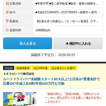
応募資格
■学歴不問 ■第二新卒歓迎 ■販売・接客の経験をお持ちの方（業種・雇用形態・期間は不問） ※アパレル、飲食、携帯ショップ、営業など、人と接する仕事の経験が活かせます！ ＼こんな方にピッタリの環境です
給与
■月給22万3500円～33万7500円＋残業代＋賞与年3回 ※上記には、店舗所在地によって支給される地域手当（15000円～4万1000円）を含みます ※能力・経験などを考慮し、社内規定により給与
勤務地
【転居を伴う転勤なし｜U・Iターン歓迎】 ◎下記ブロックの都道府県内で、ご自宅から通勤可能ないずれかの店舗へ配属となります。 ＜募集エリア＞ ◆関東ブロック 茨城、栃木、群馬、埼玉、千葉、東京、神奈
残業時間
10時間以内
求人を見る
検討中に入れる
掲載終了予定日：
2026.09.07
正社員
面接情報有
自己PR不要
話を聞きたい応募可
ＳＢＳゼンツウ株式会社
ルートドライバー*未経験スタート80％以上*土日休み*普通免許で
応募OK*中途入社9割*年収600万円も可能
「将来の安心」「安定の待遇」「充実のフォロ
ー」etc… 誰もが手にできる新しい働き方を手に
しませんか？