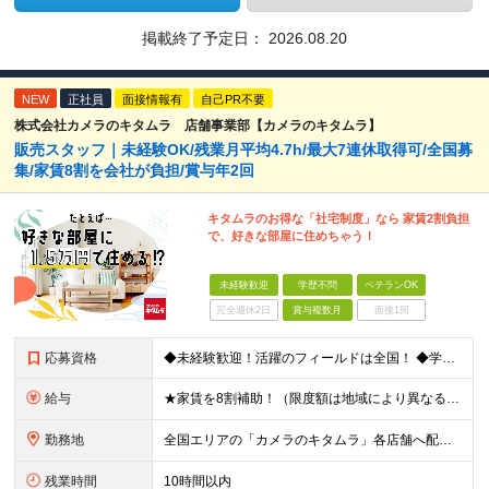
掲載終了予定日：
2026.08.20
NEW
正社員
面接情報有
自己PR不要
株式会社カメラのキタムラ 店舗事業部【カメラのキタムラ】
販売スタッフ｜未経験OK/残業月平均4.7h/最大7連休取得可/全国募
集/家賃8割を会社が負担/賞与年2回
キタムラのお得な「社宅制度」なら 家賃2割負担
で、好きな部屋に住めちゃう！
未経験歓迎
学歴不問
ベテランOK
完全週休2日
賞与複数月
面接1回
応募資格
◆未経験歓迎！活躍のフィールドは全国！ ◆学歴不問 ◆第二新卒も活躍中 ◆35歳以下の方（若年層の長期キャリア形成を図るため）
給与
★家賃を8割補助！（限度額は地域により異なる） ※転勤による引っ越しが発生する場合 ＝＝＝＝＝＝＝＝＝＝＝＝＝＝＝＝＝＝＝＝＝＝＝ 例えば、家賃7.5万円なら6万円は会社で負担。 あなたが支払うのは、
勤務地
全国エリアの「カメラのキタムラ」各店舗へ配属となります ※最初の配属先は希望を最大限考慮した上で決定します ▼詳しい勤務地住所は下記URLをご確認ください。 https://sss.kitamur
残業時間
10時間以内