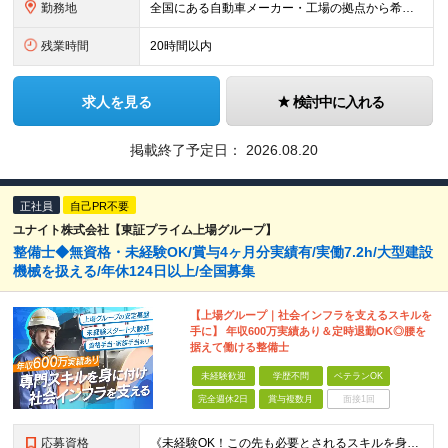
勤務地
全国にある自動車メーカー・工場の拠点から希望を考慮して決定します。 ★転居を伴う転勤はありません。 ★U・Iターン、遠方からのご応募も歓迎！引越など赴任に伴う費用、家賃は全額負担します（会社規定によ
残業時間
20時間以内
求人を見る
検討中に入れる
掲載終了予定日：
2026.08.20
正社員
自己PR不要
ユナイト株式会社【東証プライム上場グループ】
整備士◆無資格・未経験OK/賞与4ヶ月分実績有/実働7.2h/大型建設
機械を扱える/年休124日以上/全国募集
【上場グループ｜社会インフラを支えるスキルを
手に】 年収600万実績あり＆定時退勤OK◎腰を
据えて働ける整備士
未経験歓迎
学歴不問
ベテランOK
完全週休2日
賞与複数月
面接1回
応募資格
《未経験OK！この先も必要とされるスキルを身につけたい方は大歓迎！》 ■普通自動車免許 ※学歴不問 ＜こんな方に向いています！＞ ◎余暇の時間をしっかり確保できる働き方がしたい ◎経験を活かしてより