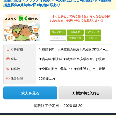
生協の配送スタッフ／未経験OK■残業ほぼなし■面接は1回■全国各
拠点募集■賞与年2回■年始休暇あり
「ホッと安心して長く働ける」 そんな会社を探
すあなたを、手厚い手当でお迎えします◎
未経験歓迎
学歴不問
ベテランOK
完全週休2日
賞与複数月
面接1回
応募資格
＼職歴不問！人柄重視の採用！未経験OK◎／ ■学歴不問 ■普通自動車運転免許を取得後1年以上の方（AT限定可） ※一部勤務地で「2017年3月12日以降の取得者は要準中型免許」 ■44歳以下(※例外
給与
★賞与年2回支給 ★結婚/出産/入学祝金、お見舞金支給あり ★事業所ごとに異なります 【神奈川県】 月給284,000円～291,100円 【千葉県】 月給284,000円 【埼玉県】 月給279,1
勤務地
★全国の拠点で募集中！ ★自宅近くなど、希望の勤務地を選べます！ ★新規オープン拠点あり！ 岩手県、宮城県、福島県、新潟県、富山県、栃木県、茨城県、群馬県、埼玉県、千葉県、神奈川県、山梨県、静岡県、
残業時間
20時間以内
求人を見る
検討中に入れる
掲載終了予定日：
2026.08.20