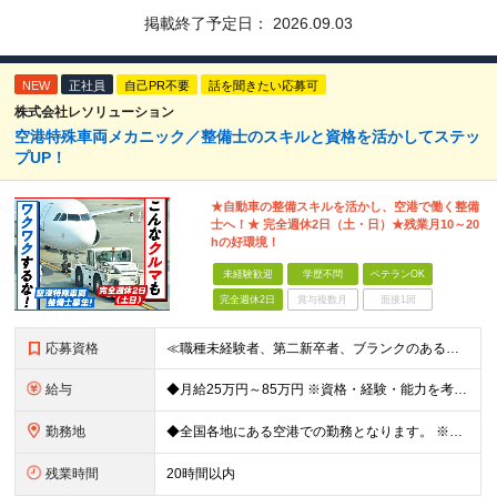
掲載終了予定日：
2026.09.03
NEW
正社員
自己PR不要
話を聞きたい応募可
株式会社レソリューション
空港特殊車両メカニック／整備士のスキルと資格を活かしてステッ
プUP！
★自動車の整備スキルを活かし、空港で働く整備
士へ！★ 完全週休2日（土・日）★残業月10～20
hの好環境！
未経験歓迎
学歴不問
ベテランOK
完全週休2日
賞与複数月
面接1回
応募資格
≪職種未経験者、第二新卒者、ブランクのある方歓迎！≫ ◆自動車整備士3級以上の資格をお持ちの方 学歴不問。 ◎自動車整備士資格必須 ◎整備経験者優遇 ※技術サポートが充実しており、経験年数は不問
給与
◆月給25万円～85万円 ※資格・経験・能力を考慮の上、優遇 ※現年収・年齢・経験・資格・能力等、総合的に考慮し、決定します。 ※自動車整備の実務経験がある方はご相談ください！ ※試用期間有(同待遇/
勤務地
◆全国各地にある空港での勤務となります。 ※希望を考慮し勤務先を決定いたします。 ※地域により空港内特殊車両の整備を空港外で行なう事もあります。 ★遠方からのご応募も歓迎です。引越など赴任に伴う
残業時間
20時間以内