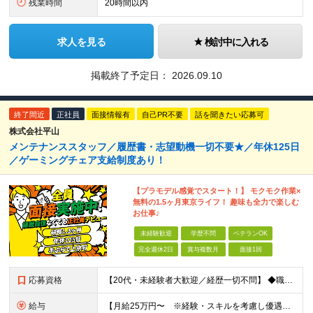
残業時間
20時間以内
求人を見る
検討中に入れる
掲載終了予定日：
2026.09.10
終了間近
正社員
面接情報有
自己PR不要
話を聞きたい応募可
株式会社平山
メンテナンススタッフ／履歴書・志望動機一切不要★／年休125日
／ゲーミングチェア支給制度あり！
【プラモデル感覚でスタート！】 モクモク作業×
無料の1.5ヶ月東京ライフ！ 趣味も全力で楽しむ
お仕事♪
未経験歓迎
学歴不問
ベテランOK
完全週休2日
賞与複数月
面接1回
応募資格
【20代・未経験者大歓迎／経歴一切不問】 ◆職種・業種未経験歓迎 ◆社会人未経験歓迎 ◆第二新卒歓迎 ◆ブランクOK ◆学歴不問（中卒の方も活躍中） ◆転職回数不問 ≪応募を迷っている方へ≫ 仕事内
給与
【月給25万円〜 ※経験・スキルを考慮し優遇】 ◎経験・年齢によりさらに優遇あり（詳細は面接時にご確認ください） ◎残業代は全額支給 ◎各種手当込みの金額です ◎試用期間2か月（試用期間中の給与・待遇