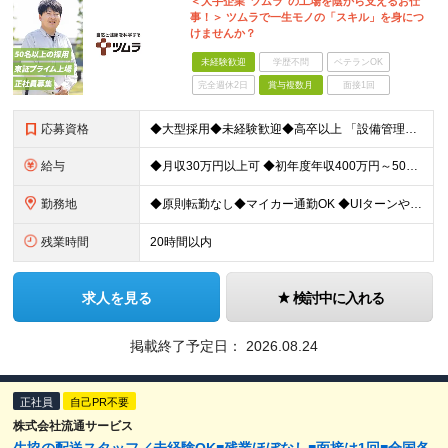
＜大手企業"ツムラ"の工場を陰から支えるお仕
事！＞ ツムラで一生モノの「スキル」を身につ
けませんか？
未経験歓迎
学歴不問
ベテランOK
完全週休2日
賞与複数月
面接1回
応募資格
◆大型採用◆未経験歓迎◆高卒以上 「設備管理は初めて…」という方でも大丈夫。 イチから丁寧にお教えしますのでご安心ください。 ＼こんなアナタにピッタリ／ ◎「人の健康に貢献したい」という想いがある
給与
◆月収30万円以上可 ◆初年度年収400万円～500万円想定 月給21万7,080円～22万7,810円＋各種手当＋賞与年2回 ★「手当」や「賞与」が手厚いため、1年目未経験でも年収400万円以上
勤務地
◆原則転勤なし◆マイカー通勤OK ◆UIターンや移住転職歓迎。Web面接実施中 ＜茨城工場＞ 茨城県稲敷郡阿見町吉原3586 ┗クリーンで働きやすいのが魅力です。 ★豊かな自然と便利な生活環境が調
残業時間
20時間以内
求人を見る
検討中に入れる
掲載終了予定日：
2026.08.24
正社員
自己PR不要
株式会社流通サービス