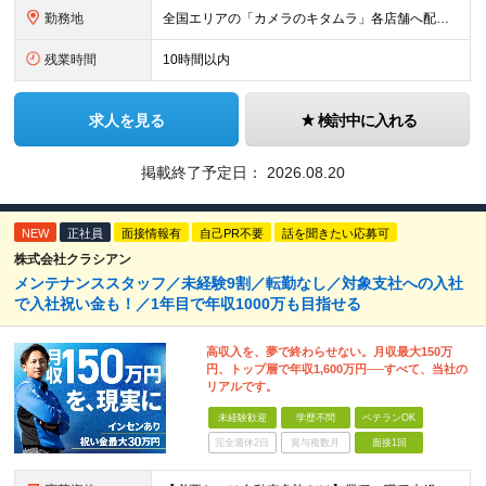
勤務地
全国エリアの「カメラのキタムラ」各店舗へ配属となります ※最初の配属先は希望を最大限考慮した上で決定します ▼詳しい勤務地住所は下記URLをご確認ください。 https://sss.kitamur
残業時間
10時間以内
求人を見る
検討中に入れる
掲載終了予定日：
2026.08.20
NEW
正社員
面接情報有
自己PR不要
話を聞きたい応募可
株式会社クラシアン
メンテナンススタッフ／未経験9割／転勤なし／対象支社への入社
で入社祝い金も！／1年目で年収1000万も目指せる
高収入を、夢で終わらせない。月収最大150万
円、トップ層で年収1,600万円──すべて、当社の
リアルです。
未経験歓迎
学歴不問
ベテランOK
完全週休2日
賞与複数月
面接1回