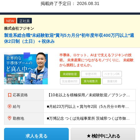
掲載終了予定日：
2026.08.31
NEW
正社員
株式会社フジキン
製造系総合職*未経験歓迎*賞与5カ月分*初年度年収400万円以上*週
休2日制（土日）＋祝休み
半導体、ロケット、AIまで支えるフジキンの技
術。 未来産業につながるモノづくりに、 未経験
から挑戦しませんか。
未経験歓迎
学歴不問
ベテランOK
完全週休2日
賞与複数月
面接1回
応募資格
【10名以上を積極採用／未経験歓迎／ブランクOK】 ＜応募条件＞ ◇高卒以上 ◇職種・業種未経験歓迎 ◇第二新卒歓迎 ＜こんな方を歓迎します＞ ◎チームで協力しながら仕事を進めたい方 ◎モノづくり
給与
■月給23万円以上＋賞与年2回（5カ月分※昨年度実績）＋各種手当 ※上記月給に残業代は含みません、残業代は別途全額支給いたします ※これまでの経験・スキルを考慮して優遇いたします
勤務地
■万博記念 つくば先端事業所 茨城県つくば市御幸が丘18 ※U・Iターン歓迎
求人を見る
検討中に入れる