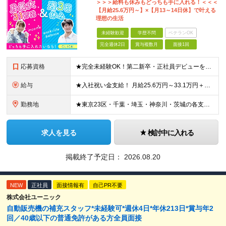
＞＞＞給料も休みもどっちも手に入れる！＜＜＜
【月給25.6万円～】×【月13～14日休】で叶える
理想の生活
未経験歓迎
学歴不問
ベテランOK
完全週休2日
賞与複数月
面接1回
応募資格
★完全未経験OK！第二新卒・正社員デビューを目指す方も大歓迎！ ★応募資格を満たす方は全員面接いたします！（面接1回） ■学歴不問 ■普通免許をお持ちの方（AT限定可） ■34歳以下の方（若年層の長
給与
★入社祝い金支給！ 月給25.6万円～33.1万円＋賞与年2回 ※結婚祝い・出産祝い・扶養手当・家族手当・退職金制度など福利厚生も充実しています！ ※研修期間2ヶ月：月給額から-1.6万円の支給に
勤務地
★東京23区・千葉・埼玉・神奈川・茨城の各支店 ★転居を伴う転勤なし ★希望や通勤時間を考慮して決定します ★U・Iターン歓迎！ ▼東京都 ・板橋支店 東京都板橋区東坂下 ・新砂支店 東京都江東区
求人を見る
検討中に入れる
掲載終了予定日：
2026.08.20
NEW
正社員
面接情報有
自己PR不要
株式会社ユーニック
自動販売機の補充スタッフ*未経験可*週休4日*年休213日*賞与年2
回／40歳以下の普通免許がある方全員面接