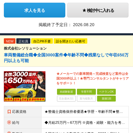
求人を見る
検討中に入れる
掲載終了予定日：
2026.08.20
NEW
正社員
自己PR不要
話を聞きたい応募可
株式会社レソリューション
車両整備総合職◆全国3000案件◆年齢不問◆残業なしで年収650万
円以上も可能
★メーカーでの新車開発～完成検査など案件は全
国3000件以上！★専門コンサルタントがキャリア
をサポート！
未経験歓迎
学歴不問
ベテランOK
完全週休2日
賞与複数月
面接1回
応募資格
★整備士資格保持者優遇★学歴・年齢不問★整備経験者・既卒者・第二新卒・車業界経験者・未経験者歓迎！ ◎経験や資格を活かしてキャリアアップしたい方 ◎ライフスタイルに合った働き方を求めている方 ◎技術
給与
◆月給25万円～67万円 ※資格・経験・能力を考慮の上、優遇 ※現年収・年齢・経験・資格・能力等、総合的に考慮し、決定します。 ※自動車整備の実務経験がある方はご相談ください！ ※試用期間有(同待遇/