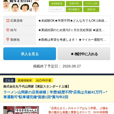
未経験歓迎
学歴不問
ベテランOK
完全週休2日
賞与複数月
面接1回
応募資格
★未経験OK★学歴不問★どんな方でもOK □未経験・第二新卒・フリーター □ブランクがある方 □転職回数が気になる方 □飲食業界にチャレンジしたい方 「やってみたい」という気持ちがあれば、皆さん大
給与
★業績好調のため賞与2ヶ月分支給実績 ★誕生日手当など手当充実 ★年2回昇給チャンス有＆入社1年で店長昇格可 ★残業代全額支給（1分単位で支給） 【週休3日制の場合】 月給25万8,960円以上（固
勤務地
★勤務は希望を考慮します！ ★マイカー通勤可（駐車場完備） ★全国の各店舗で募集中！続々出店予定！ ～国内300店舗、47都道府県への展開を目標に出店中！～ ▼積極採用地域▼ ・中部（富山、石川、
求人を見る
検討中に入れる
掲載終了予定日：
2026.08.27
正社員
面接情報有
自己PR不要
株式会社丸千代山岡家【東証スタンダード上場】
ラーメン山岡家の店長候補｜学歴/経歴不問*店長は月給41万円～*
車通勤可*駐車場完備*面接1回*賞与年2回
「店長止まり」のキャリアはもう卒業。 上場企
業の盤石な基盤と豊富なポストで、SVや本部職