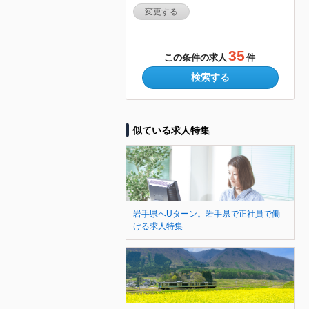
変更する
35
この条件の求人
件
検索する
似ている求人特集
岩手県へUターン。岩手県で正社員で働
ける求人特集