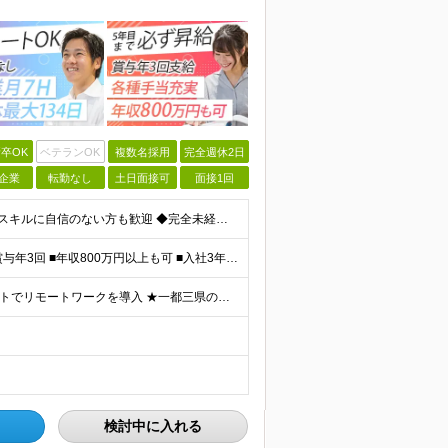
卒OK
ベテランOK
複数名採用
完全週休2日
企業
転勤なし
土日面接可
面接1回
＼未経験大歓迎！文系出身の先輩も多数活躍中／ ◆PCスキルに自信のない方も歓迎 ◆完全未経験OK ◆社会人デビューもOK ◆学歴不問 「働きながら少しずつ専門スキルを身につけたい」という意欲重視の採
＼平均年収517万円！入社5年目まで毎年必ず昇給／ ■賞与年3回 ■年収800万円以上も可 ■入社3年以上の平均年収469.2万円 月給23万2000円以上＋賞与年3回＋各種手当 ☆入社5年目まで最
【研修中はフルリモート勤務】 ★7割以上のプロジェクトでリモートワークを導入 ★一都三県のプロジェクト先 ★転居を伴う転勤なし ＜プロジェクト先＞ 東京・神奈川・千葉・埼玉でのプロジェクト先にて勤務
検討中に入れる