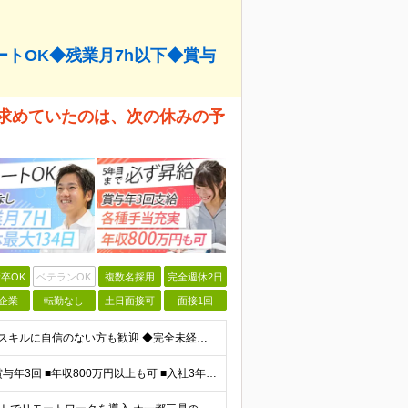
ートOK◆残業月7h以下◆賞与
が求めていたのは、次の休みの予
卒OK
ベテランOK
複数名採用
完全週休2日
企業
転勤なし
土日面接可
面接1回
＼未経験大歓迎！文系出身の先輩も多数活躍中／ ◆PCスキルに自信のない方も歓迎 ◆完全未経験OK ◆社会人デビューもOK ◆学歴不問 ＊*こんなアナタにオススメです*＊ ◇事務職に興味があるが、給与
＼平均年収517万円！入社5年目まで毎年必ず昇給／ ■賞与年3回 ■年収800万円以上も可 ■入社3年以上の平均年収469.2万円 月給23万2000円以上＋賞与年3回＋各種手当 ☆入社5年目まで最