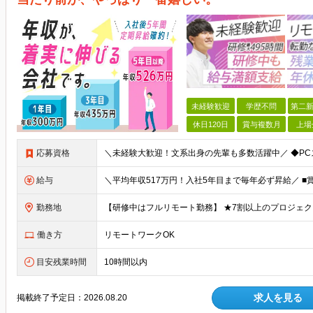
未経験歓迎
学歴不問
第二新
休日120日
賞与複数月
上場
応募資格
給与
勤務地
働き方
リモートワークOK
目安残業時間
10時間以内
求人を見る
掲載終了予定日：
2026.08.20