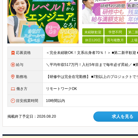
未経験歓迎
学歴不問
第二新
休日120日
賞与複数月
上場
応募資格
給与
勤務地
働き方
リモートワークOK
目安残業時間
10時間以内
求人を見る
掲載終了予定日：
2026.08.20