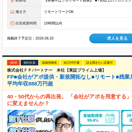
勤務地
働き方
リモートワークOK
目安残業時間
10時間以内
求人を見る
掲載終了予定日：
2026.08.20
NEW
契約社員
面接情報有
自己PR不要
話を聞きたい応募可
株式会社ＦＰパートナー 本社【東証プライム上場】
FP■会社がアポ提供・新規開拓なし■リモート■残業月2.
平均年収888万円超
40・50代からの再出発。 「会社がアポを用意する
に変えませんか？