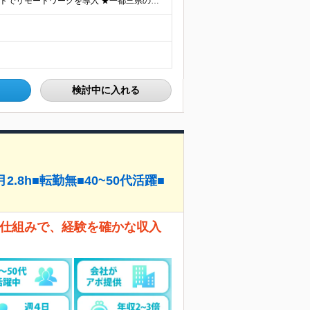
【研修中はフルリモート勤務】 ★7割以上のプロジェクトでリモートワークを導入 ★一都三県のプロジェクト先 ★転居を伴う転勤なし ＜プロジェクト先＞ 東京・神奈川・千葉・埼玉でのプロジェクト先にて勤務
検討中に入れる
8h■転勤無■40~50代活躍■
」仕組みで、経験を確かな収入