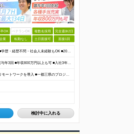
卒OK
ベテランOK
複数名採用
完全週休2日
企業
転勤なし
土日面接可
面接1回
＜完全未経験OK！文系出身者70％！＞ ■第二新卒歓迎 ■学歴・経歴不問・社会人未経験もOK ■20代を中心に活躍中◎ ★☆先輩たちの前職☆★ 元アパレルスタッフや塾講師、介護士、事務、営業など社員
＼平均年収517万円！入社5年目まで毎年必ず昇給／ ■賞与年3回 ■年収800万円以上も可 ■入社3年以上の平均年収469.2万円 月給23万2000円以上＋賞与年3回＋各種手当 ☆入社5年目まで最
【研修中は完全在宅勤務】 ■7割以上のプロジェクトでリモートワークを導入 ■一都三県のプロジェクト先 ■転居を伴う転勤なし ＜プロジェクト先＞ 東京・神奈川・千葉・埼玉でのプロジェクト先にて勤務いた
検討中に入れる