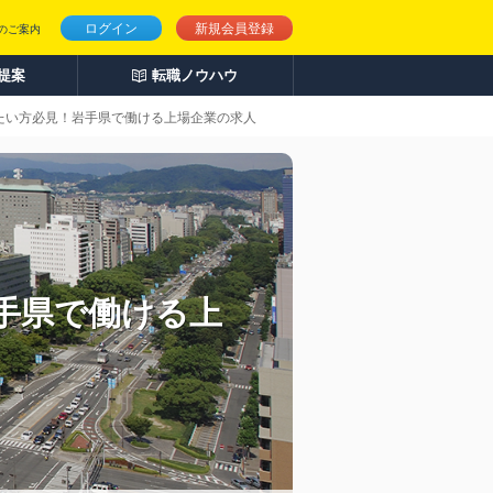
ログイン
新規会員登録
のご案内
人提案
転職ノウハウ
きたい方必見！岩手県で働ける上場企業の求人
手県で働ける上