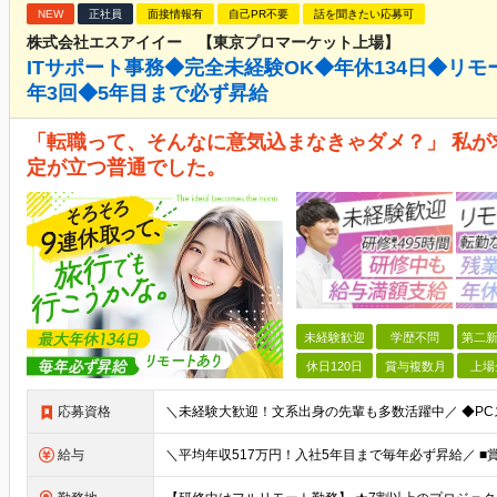
NEW
正社員
面接情報有
自己PR不要
話を聞きたい応募可
株式会社エスアイイー 【東京プロマーケット上場】
ITサポート事務◆完全未経験OK◆年休134日◆リモ
年3回◆5年目まで必ず昇給
「転職って、そんなに意気込まなきゃダメ？」 私
定が立つ普通でした。
未経験歓迎
学歴不問
第二新
休日120日
賞与複数月
上場
応募資格
給与