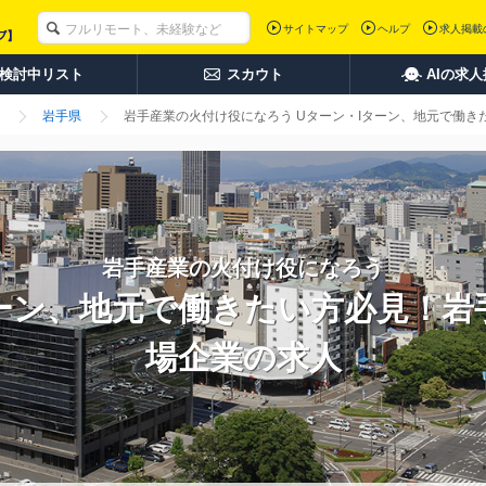
サイトマップ
ヘルプ
求人掲載
検討中リスト
スカウト
AIの求
岩手県
岩手産業の火付け役になろう Uターン・Iターン、地元で働
岩手産業の火付け役になろう
ターン、地元で働きたい方必見！岩
場企業の求人