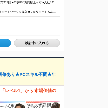
＼平均年収517万円！入社5年目まで毎年必ず昇給／ ■賞与年3回 ■年収800万円以上も可 ■入社3年以上の平均年収469.2万円 月給23万2000円以上＋賞与年3回＋各種手当 ☆入社5年目まで最
【研修中は完全在宅勤務】 ■7割以上のプロジェクトでリモートワークを導入 ■フルリモートもあり ■一都三県のプロジェクト先 ■転居を伴う転勤なし ＜プロジェクト先＞ 東京・神奈川・千葉・埼玉でのプロ
検討中に入れる
研修あり★PCスキル不問★年
 「レベル1」から 市場価値の