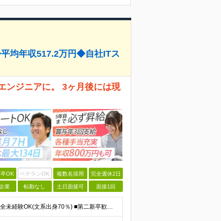
平均年収517.2万円◆自社ITス
エンジニアに。 3ヶ月後には現
卒OK
ベテランOK
複数名採用
完全週休2日
企業
転勤なし
土日面接可
面接1回
＼IT知識ゼロでOK！自社ITスクールでの研修あり／ ■完全未経験OK(文系出身70％) ■第二新卒歓迎 ■学歴不問 └社会人未経験の方も歓迎します！ 5名以上の採用を予定しているので、同期と入社も