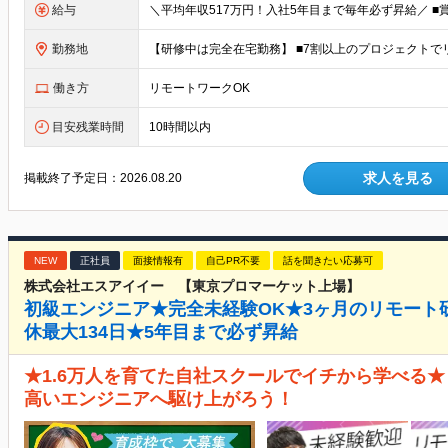
給与
勤務地
働き方
リモートワークOK
目安残業時間
10時間以内
求人を見る
掲載終了予定日：
2026.08.20
NEW
正社員
面接情報有
自己PR不要
話を聞きたい応募可
株式会社エスアイイー 【東京プロマーケット上場】
初級エンジニア★完全未経験OK★3ヶ月のリモート
休最大134日★5年目まで必ず昇給
★1.6万人を育てた自社スクールでイチから学べる★
高いエンジニアへ駆け上がろう！