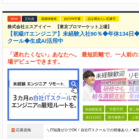
NEW
正社員
面接情報有
自己PR不要
話を聞きたい応募可
株式会社エスアイイー 【東京プロマーケット上場】
【初級ITエンジニア】未経験入社90％◆年休134日◆
クール◆生成AI活用中
「遅れたくない」あなたへ。 最短距離で、一人前の
場デビューできます。
未経験歓迎
学歴不問
第二新
休日120日
賞与複数月
上場
応募資格