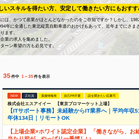
しいスキルを得たい方、安定して働きたい方にもおすす
には、かつて産業がほとんどなかったのをご存知ですか？しかし、1982
994年に全通した東北縦貫自動車道のおかげもあって、近年までにさま
あります。
場企業の求人を集めました。
Uターン希望の方も必見です。
35
1～35
件中
件を表示
NEW
正社員
面接情報有
自己PR不要
話を聞きたい応募可
株式会社エスアイイー 【東京プロマーケット上場】
【ITサポート事務】未経験からIT業界へ｜平均年収
年休134日｜リモートOK
【上場企業×ホワイト認定企業】 「働きながら、お
当たり前が、やっぱり一番嬉しい。