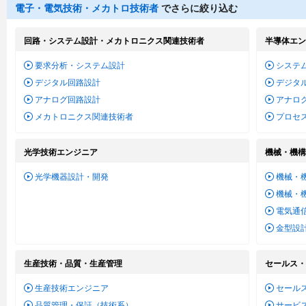
電子・電気技術・メカトロ技術者
でさらに絞り込む
回路・システム設計・メカトロニクス関連技術者
半導体エン
要求分析・システム設計
システム
デジタル回路設計
デジタル
アナログ回路設計
アナログ
メカトロニクス関連技術者
プロセ
光学技術エンジニア
機械・機構
光学機器設計・開発
機械・
機械・
電気通
金型設
生産技術・品質・生産管理
セールス・
生産技術エンジニア
セール
品質管理・保証（技術系）
サービ