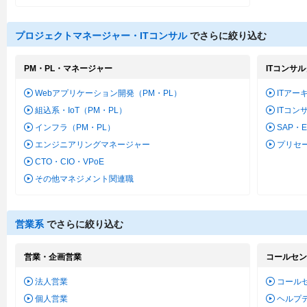
プロジェクトマネージャー・ITコンサル
でさらに絞り込む
PM・PL・マネージャー
ITコンサ
Webアプリケーション開発（PM・PL）
ITアー
組込系・IoT（PM・PL）
ITコン
インフラ（PM・PL）
SAP・
エンジニアリングマネージャー
プリセ
CTO・CIO・VPoE
その他マネジメント関連職
営業系
でさらに絞り込む
営業・企画営業
コールセン
法人営業
コール
個人営業
ヘルプ