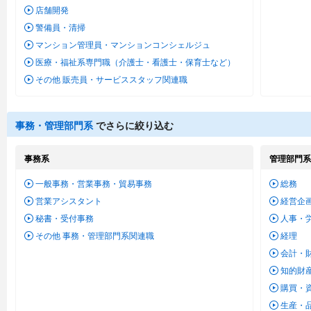
店舗開発
警備員・清掃
マンション管理員・マンションコンシェルジュ
医療・福祉系専門職（介護士・看護士・保育士など）
その他 販売員・サービススタッフ関連職
事務・管理部門系
でさらに絞り込む
事務系
管理部門系
一般事務・営業事務・貿易事務
総務
営業アシスタント
経営企
秘書・受付事務
人事・
その他 事務・管理部門系関連職
経理
会計・
知的財
購買・
生産・