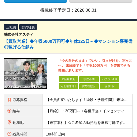
掲載終了予定日：
2026.08.31
正社員
契約社員
株式会社アスティ
【買取営業】◆年収5000万円可◆年休125日～◆マンション寮完備
◎稼げる仕組み
「今の自分のまま」でいい。収入だけを、別次元
へ。 未経験でも「年収1000万円」を突破できる
理由があります。
未経験歓迎
学歴不問
ベテランOK
完全週休2日
賞与複数月
面接1回
応募資格
【全員面接いたします！経験・学歴不問】 未経験から稼ぎたい人＜第二新卒・社会人デビュー歓迎＞ ☆職種・業種未経験歓迎！未経験から稼げる環境です。 ◇人柄・意欲重視の選考！◇ 面接はお互いのことを知
給与
【月給】 ・30万円～＋各種手当＋インセンティブ ・試用期間(6ヶ月) ※固定残業代は、時間外労働の有無に関わらず月34時間分を月5.6万円支給 ※上記を超える時間外労働分は追加で支給 ※試用期間中の
勤務地
【東京本社】☆ご希望の勤務地を選択可能です！U・Iターン歓迎 〒171-0021 東京都豊島区西池袋２丁目３９－８ ■新宿営業所 「新宿御苑前駅」より徒歩5分、「新宿三丁目駅」より徒歩8分 東京都新
残業時間
10時間以内