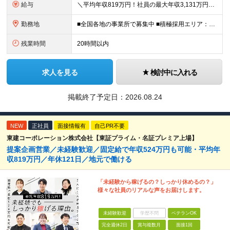
給与
＼平均年収819万円！社員の最大年収3,131万円／ ＼2人に1人が年収700万円以上／ ＼5人に1人が年収1,000万円以上！／ 固定給だけで、年収524万円も可能！ インセンティブだけでなく固定給
勤務地
■全国各地の事業所で募集中 ■積極採用エリア：東京・神奈川・埼玉・千葉・愛知 ※希望の勤務地で働ける！通勤可能な事業所を選定していきます ※地元に戻って働きたいUターン希望者も歓迎します！ ※社用車を
残業時間
20時間以内
求人を見る
検討中に入れる
掲載終了予定日：
2026.08.24
NEW
正社員
面接情報有
自己PR不要
東建コーポレーション株式会社【東証プライム・名証プレミア上場】
提案企画営業／未経験歓迎／固定給で年収524万円も可能・平均年
収819万円／年休121日／地元で働ける
「未経験から稼げるの？しっかり休めるの？」
様々な社員のリアルな声をお届けします。
未経験歓迎
学歴不問
ベテランOK
完全週休2日
賞与複数月
面接1回