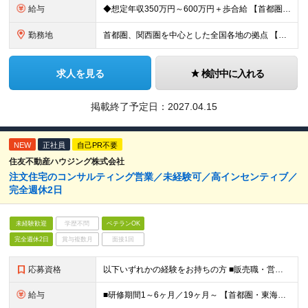
給与
◆想定年収350万円～600万円＋歩合給 【首都圏・東海・関西】 月給29.2万円～ （固定給25万円＋定額歩合給4万2千円、固定残業手当月約57時間分9万2700円含む） 【その他】 月給27.
勤務地
首都圏、関西圏を中心とした全国各地の拠点 【首都圏・東海・関西】 東京、千葉、埼玉、神奈川、茨城、愛知、三重、岐阜、静岡、大阪、京都、奈良、滋賀、兵庫 【その他】 栃木、群馬、北海道、宮城、新潟、
求人を見る
検討中に入れる
掲載終了予定日：
2027.04.15
NEW
正社員
自己PR不要
住友不動産ハウジング株式会社
注文住宅のコンサルティング営業／未経験可／高インセンティブ／
完全週休2日
未経験歓迎
学歴不問
ベテランOK
完全週休2日
賞与複数月
面接1回
応募資格
以下いずれかの経験をお持ちの方 ■販売職・営業職での顧客への提案経験をお持ちの方 ■建築関連の知識をお持ちの方
給与
■研修期間1～6ヶ月／19ヶ月～ 【首都圏・東海・関西】 月給29万2千円～ (固定給25万円+定額歩合給4万2千円、固定残業手当月約58時間分9万2700円含む) 【その他】 月給27万1千円～