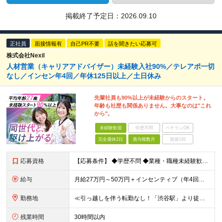
掲載終了予定日：
2026.09.10
正社員
面接情報有
自己PR不要
話を聞きたい応募可
株式会社Nexil
人材営業（キャリアアドバイザー）未経験入社90%／テレアポ一切
なし／インセン年4回／年休125日以上／土日休み
先輩社員も90%以上が未経験からのスタート。
年齢も社歴も関係ありません。大事なのは"これ
から"。
未経験歓迎
学歴不問
ベテランOK
完全週休2日
賞与複数月
面接1回
応募資格
【応募条件】 ◆学歴不問 ◆業種・職種未経験歓迎 ◆35歳以下の方（※若年層の長期キャリア形成のため） ＼入社者の多くが"人と関わる仕事"出身です！／ 「今の環境より、もっと成果にコミットしたい」
給与
月給27万円～50万円＋インセンティブ（年4回／社内規定による）＋業績賞与（年1回） ※固定残業代(月35時間分/58,000円~)を含みます。超過分は別途支給。 ※残業平均時間：25時間以内 ※経験
勤務地
≪引っ越しを伴う転勤なし！「渋谷駅」より徒歩5分≫ 【東京本社】 東京都渋谷区渋谷2丁目16-1 Daiwa渋谷宮益坂ビル5階 (変更の範囲)上記を除く当社関連勤務地
残業時間
30時間以内