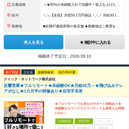
応募資格
＜★95%が未経験入社で活躍中！収入を上げたい・新しいスキルを身につけたい方、大歓迎！★＞ ◆学歴不問・第二新卒歓迎 ◆社会人経験1年以上 ★100％人柄、意欲重視の採用です 「新しい環境でスタート
給与
＼＼【全員】月収50.1万円保証！／／ 月給30.1万円＋インセン＋特別手当20万円(半年間)＋賞与 ※経験者は優遇いたします（研修も免除の場合有） ※固定残業代:7万4000円以上/月45時間分
勤務地
■全国47都道府県の各店舗 ★勤務地はご希望を考慮の上、決定します ★今後も店舗を全国に拡大していきます ★U・Iターン歓迎（社宅あり） ★マイカー通勤OK（地域により規定あり。詳細はお問合せくださ
求人を見る
検討中に入れる
掲載終了予定日：
2026.09.10
終了間近
正社員
面接情報有
自己PR不要
クイック・ネットワーク株式会社
反響営業★フルリモート★未経験OK★月給30万～★飛び込みテレ
アポなし★1カ月半の研修あり★住宅手当有
★フルリモートでも安心のサポート体制あり★
未経験からワークライフバランスも高収入も同時
にGet！
未経験歓迎
学歴不問
ベテランOK
完全週休2日
賞与複数月
面接1回