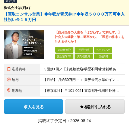
正社員
株式会社はぴねす
【買取コンサル営業】◆年収が青天井!?◆年収５０００万円可◆入
社祝い金１５万円
【自分自身の人生を「はぴねす」で満たす。】
社会人未経験・第二新卒から、「理想の将来」を
叶えませんか？
未経験歓迎
学歴不問
ベテランOK
完全週休2日
賞与複数月
面接1回
応募資格
＼面接1回／【未経験歓迎/学歴不問/家賃補助あり】 社会人デビューや、ここからのキャリアアップを実現したい方 人柄を重視した採用を行っています。 書類選考は厳格ではなく、面接は基本1回！ スピーディ
給与
【月給】 月給30万円～ ＋ 業界最高水準のインセンティブ ＋ 各種手当 「稼がせたい」という会社の想いから、還元率は粗利の10～28％に設定。 頑張りがそのまま月収に直結する、嘘のない給与体系です
勤務地
【東京本社】 〒101-0021 東京都千代田区外神田5-2-3 ┗最寄駅：御徒町駅／秋葉原駅 ┗受動喫煙対策：屋内禁煙 ■その他：神奈川県、埼玉県、千葉県や全国への出張もあり ※転居を伴う転勤は
求人を見る
検討中に入れる
掲載終了予定日：
2026.08.24