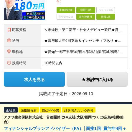
う！
未経験歓迎
学歴不問
ベテランOK
完全週休2日
賞与複数月
面接1回
応募資格
＼未経験・第二新卒・社会人デビュー歓迎★営業社員の平均年齢30代／ ◆学歴不問 ◆未経験歓迎 ◆普通自動車免許(AT限定可) ◆39歳までの方（若年層の長期キャリア形成を図るため） ★接客経験がない
給与
★賞与最大年6回支給＆インセンティブあり ★未経験からの入社：400万円～450万円 ◆月給28万円以上～65万円インセンティブ＋各種手当 ※経験・スキルなどを考慮のうえ、決定いたします。 ※試用期
勤務地
★愛知/一都三県/茨城/栃木/群馬/山梨/宮城/福島/岩手/岐阜 ★2026年1月福島いわき店、愛知刈谷店がオープン ◆愛知県 刈谷店／愛知県刈谷市中手町6-510 豊橋店／愛知県豊橋市新栄町大溝2
残業時間
10時間以内
求人を見る
検討中に入れる
掲載終了予定日：
2026.09.10
正社員
面接情報有
自己PR不要
話を聞きたい応募可
アクサ生命保険株式会社 首都圏第七FA支社(大阪/福岡/つくば/広島/札幌/仙
台)
フィナンシャルプランアドバイザー（FA）│面接1回│賞与年4回＋