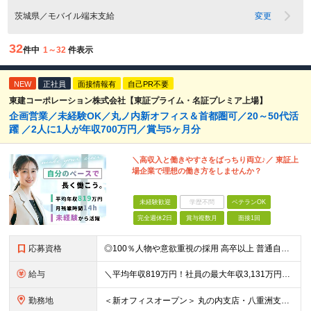
茨城県／モバイル端末支給
変更
32
件中
1～32
件表示
NEW
正社員
面接情報有
自己PR不要
東建コーポレーション株式会社【東証プライム・名証プレミア上場】
企画営業／未経験OK／丸ノ内新オフィス＆首都圏可／20～50代活
躍 ／2人に1人が年収700万円／賞与5ヶ月分
＼高収入と働きやすさをばっちり両立♪／ 東証上
場企業で理想の働き方をしませんか？
未経験歓迎
学歴不問
ベテランOK
完全週休2日
賞与複数月
面接1回
応募資格
◎100％人物や意欲重視の採用 高卒以上 普通自動車第一種運転免許取得者（AT限定可） ★職歴は全く問いません！ 前向きにコツコツと向き合える方であれば結果がついてくるお仕事です。 現職・無職、正社
給与
＼平均年収819万円！社員の最大年収3,131万円／ ＼2人に1人が年収700万円以上／ ＼5人に1人が年収1,000万円以上！／ 固定給だけで、年収524万円も可能！ インセンティブだけでなく固定給
勤務地
＜新オフィスオープン＞ 丸の内支店・八重洲支店 東京都千代田区丸の内1丁目9-1 グラントウキョウノースタワーオフィス40階（東京ヘッドオフィス内） ★東京駅直結の新オフィスで雨にも濡れずに通勤♪