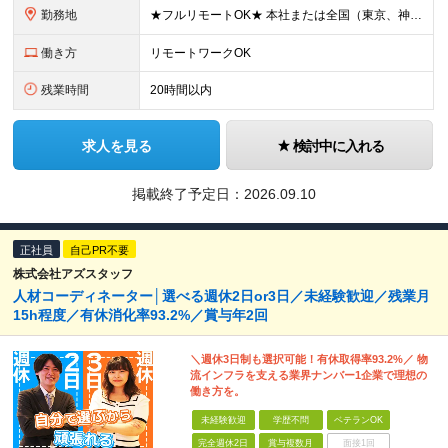
勤務地
★フルリモートOK★ 本社または全国（東京、神奈川、千葉、埼玉、大阪）にあるオフィスの利用も可能です！ ＜本社住所＞ 東京都豊島区南池袋1-16-15リージャス5階 ＜大阪支社＞ 大阪府大阪市北区
働き方
リモートワークOK
残業時間
20時間以内
求人を見る
検討中に入れる
掲載終了予定日：
2026.09.10
正社員
自己PR不要
株式会社アズスタッフ
人材コーディネーター│選べる週休2日or3日／未経験歓迎／残業月
15h程度／有休消化率93.2%／賞与年2回
＼週休3日制も選択可能！有休取得率93.2%／ 物
流インフラを支える業界ナンバー1企業で理想の
働き方を。
未経験歓迎
学歴不問
ベテランOK
完全週休2日
賞与複数月
面接1回