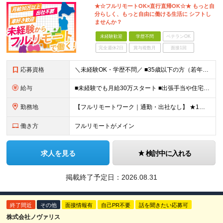
★☆フルリモートOK×直行直帰OK☆★ もっと自
分らしく、もっと自由に働ける生活に シフトし
ませんか？
未経験歓迎
学歴不問
ベテランOK
完全週休2日
賞与複数月
面接1回
応募資格
＼未経験OK・学歴不問／ ■35歳以下の方（若年層の長期キャリア形成のため） ■第二新卒OK ■普通自動車免許（AT）をお持ちの方 ▼▽こんな方はぜひご応募ください！▽▼ 「車の運転が好き！」 「地
給与
■未経験でも月給30万スタート ■出張手当や住宅手当あり 【東京都・神奈川県】 月給35万円～60万円＋インセンティブ＋賞与＋諸手当 上記月給は、月42時間分の固定残業代（月8万3900円以上）を含
勤務地
【フルリモートワーク｜通勤・出社なし】 ★1人1台社用車貸与 ★転勤なし ★直帰直行OK 【本社】 兵庫県神戸市中央区明石町44 神戸御幸ビル4F ★☆積極採用中☆★ ◆北海道・東北：札幌／福島／
働き方
フルリモートがメイン
求人を見る
検討中に入れる
掲載終了予定日：
2026.08.31
終了間近
その他
面接情報有
自己PR不要
話を聞きたい応募可
株式会社ノヴァリス