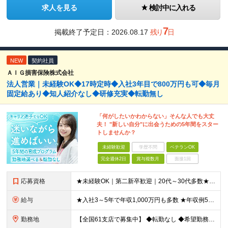
求人を見る
検討中に入れる
7
掲載終了予定日：
2026.08.17
残り
日
NEW
契約社員
ＡＩＧ損害保険株式会社
法人営業｜未経験OK◆17時定時◆入社3年目で800万円も可◆毎月
固定給あり◆知人紹介なし◆研修充実◆転勤無し
「何がしたいかわからない」そんな人でも大丈
夫！ "新しい自分"に出会うための5年間をスター
トしませんか？
未経験歓迎
学歴不問
ベテランOK
完全週休2日
賞与複数月
面接1回
応募資格
★未経験OK｜第二新卒歓迎｜20代～30代多数★ ┗業界未経験者、営業未経験がほとんどです！ ★高卒以上 ━━━━━━━━ 育成前提の採用です！ ━━━━━━━━ 「稼ぎたい」「経営者になりたい」な
給与
★入社3～5年で年収1,000万円も多数 ★年収例523万円／20代・2年目 月給24万4,094円～33万5,000円＋業績給＋賞与年2回（業績による） ※給与は配属エリアによって異なります ※
勤務地
【全国61支店で募集中】 ◆転勤なし ◆希望勤務地を選べる ◆U・Iターンも歓迎です ----- 契約期間中は転勤がありません。 お住まいの地域でキャリアを築くことができます！ ----- ■北海道／