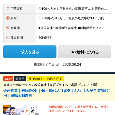
応募資格
◎100％人物や意欲重視の採用 高卒以上 普通自動車第一種運転免許取得者（AT限定可） ★職歴は全く問いません！ 前向きにコツコツと向き合える方であれば結果がついてくるお仕事です。 現職・無職、正社
給与
＼平均年収819万円！社員の最大年収3,131万円／ 固定給だけで、年収524万円も可能！ インセンティブだけでなく固定給でもしっかり稼げる仕組みです！ 【入社初年度】 年収400万～550万円＋イ
勤務地
■全国各地の事業所で募集中 ■積極採用エリア：東京・神奈川・埼玉・千葉・愛知 ※希望の勤務地で働ける！通勤可能な事業所を選定していきます ※地元に戻って働きたいUターン希望者も歓迎します！ ※社用車を
残業時間
20時間以内
求人を見る
検討中に入れる
掲載終了予定日：
2026.08.24
NEW
正社員
面接情報有
自己PR不要
東建コーポレーション株式会社【東証プライム・名証プレミア上場】
企画営業｜未経験OK｜40～50代入社多数｜2人に1人が年収700万
円｜退職金制度有
40代未経験スタートの新人が活躍する。 当社で
は珍しいことではありません。