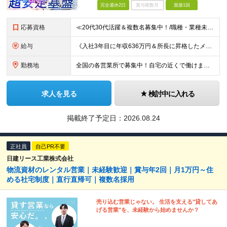
完全週休2日
賞与複数月
面接1回
応募資格
≪20代30代活躍＆複数名募集中！/職種・業種未経験大歓迎/第二新卒OK≫ ◎普通自動車免許（AT限定可）をお持ちの方 └お客様先へ訪問するため、問題なく運転ができる方を想定しています。 ◎高卒以上
給与
《入社3年目に年収636万円＆所長に昇格したメンバーも！》 ◆月給245,796円～269,205円+営業実績手当+諸手当 ※試用期間3ヶ月(待遇同一) ※固定残業代(22.5時間分/35,796円～
勤務地
全国の各営業所で募集中！自宅の近くで働けます。 ※住所は一部の営業所のみ載せています ★詳細は以下のリンクをご覧ください https://www.fujiyakuhin.co.jp/shop/eig
求人を見る
検討中に入れる
掲載終了予定日：
2026.08.24
正社員
自己PR不要
日建リース工業株式会社
物流資材のレンタル営業｜未経験歓迎｜賞与年2回｜月1万円～住
める社宅制度｜直行直帰可｜複数名採用
売り込む営業じゃない。 生活を支える"貸してあ
げる営業"を、未経験から始めませんか？