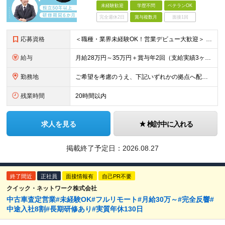
未経験歓迎
学歴不問
ベテランOK
完全週休2日
賞与複数月
面接1回
応募資格
＜職種・業界未経験OK！営業デビュー大歓迎＞ ◆要普通自動車免許（AT限定可） ◆学歴不問 ＼当てはまる方、ぜひご応募ください！／ □人と話すことや、人の役に立つことが好き □未経験から営業として成
給与
月給28万円～35万円＋賞与年2回（支給実績3ヶ月分） ※経験・年齢・能力を考慮の上、当社規定により決定します。 ※上記月給には固定残業代(25時間分／47,314円～)
勤務地
ご希望を考慮のうえ、下記いずれかの拠点へ配属します。 ※自動車通勤可能（要相談） 【東北エリア】 仙台支店、盛岡支店、福島支店 【関東エリア】 東京本社、東京支店、埼玉支店、千葉支店、群馬支店、東
残業時間
20時間以内
求人を見る
検討中に入れる
掲載終了予定日：
2026.08.27
終了間近
正社員
面接情報有
自己PR不要
クイック・ネットワーク株式会社
中古車査定営業#未経験OK#フルリモート#月給30万～#完全反響#
中途入社8割#長期研修あり#実質年休130日