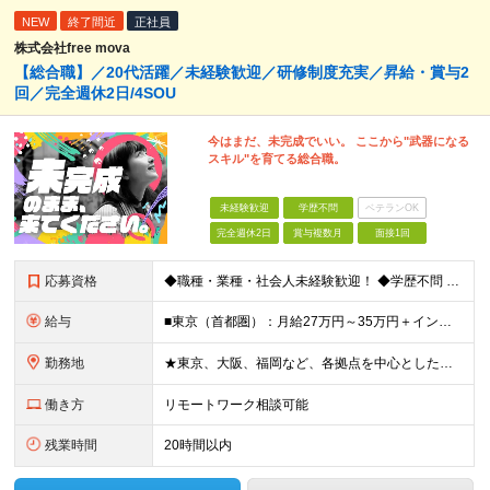
NEW
終了間近
正社員
株式会社free mova
【総合職】／20代活躍／未経験歓迎／研修制度充実／昇給・賞与2
回／完全週休2日/4SOU
今はまだ、未完成でいい。 ここから"武器になる
スキル"を育てる総合職。
未経験歓迎
学歴不問
ベテランOK
完全週休2日
賞与複数月
面接1回
応募資格
◆職種・業種・社会人未経験歓迎！ ◆学歴不問 ◆34歳以下の方 ※若年層の長期キャリア形成のため ◎メンバーの99％が未経験入社 ◎人柄・ポテンシャル重視採用 ◎早期から活躍したい方大歓迎 経験や
給与
■東京（首都圏）：月給27万円～35万円＋インセンティブ ■大阪：月給25万円～35万円＋インセンティブ ■その他地方：月給23万円～35万円＋インセンティブ ※上記の額には下記の固定残業代を含みま
勤務地
★東京、大阪、福岡など、各拠点を中心とした全国採用 ★仙台、名古屋で積極採用中 ★希望に沿わない転勤なし ★U・Iターン歓迎 ■東京本社 東京都渋谷区道玄坂2-25-12 道玄坂通3階3-1a ■
働き方
リモートワーク相談可能
残業時間
20時間以内