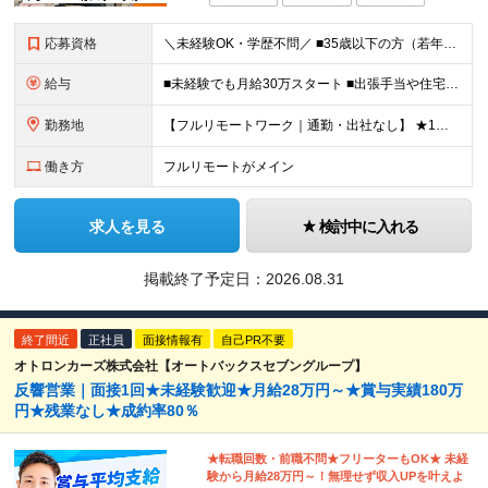
応募資格
＼未経験OK・学歴不問／ ■35歳以下の方（若年層の長期キャリア形成のため） ■第二新卒OK ■普通自動車免許（AT）をお持ちの方 ▼▽こんな方はぜひご応募ください！▽▼ 「車の運転が好き！」 「地
給与
■未経験でも月給30万スタート ■出張手当や住宅手当あり 【東京都・神奈川県】 月給35万円～60万円＋インセンティブ＋賞与＋諸手当 上記月給は、月42時間分の固定残業代（月8万3900円以上）を含
勤務地
【フルリモートワーク｜通勤・出社なし】 ★1人1台社用車貸与 ★転勤なし ★直帰直行OK 【本社】 兵庫県神戸市中央区明石町44 神戸御幸ビル4F ★☆積極採用中☆★ ◆北海道・東北：札幌／福島／
働き方
フルリモートがメイン
求人を見る
検討中に入れる
掲載終了予定日：
2026.08.31
終了間近
正社員
面接情報有
自己PR不要
オトロンカーズ株式会社【オートバックスセブングループ】
反響営業｜面接1回★未経験歓迎★月給28万円～★賞与実績180万
円★残業なし★成約率80％
★転職回数・前職不問★フリーターもOK★ 未経
験から月給28万円～！無理せず収入UPを叶えよ