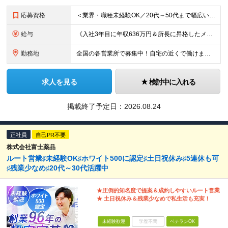
応募資格
＜業界・職種未経験OK／20代～50代まで幅広い年齢層が活躍中＞ ■普通自動車免許（AT限定可）をお持ちの方 └お客様先へ訪問するため、問題なく運転ができる方を想定しています。 ■高卒以上 ■60歳未
給与
《入社3年目に年収636万円＆所長に昇格したメンバーも！》 ◆月給245,796円～269,205円+営業実績手当+諸手当 ※試用期間3ヶ月(待遇同一) ※固定残業代(22.5時間分/35,796円～
勤務地
全国の各営業所で募集中！自宅の近くで働けます。 ※住所は一部の営業所のみ載せています ★詳細は以下のリンクをご覧ください https://www.fujiyakuhin.co.jp/shop/eig
求人を見る
検討中に入れる
掲載終了予定日：
2026.08.24
正社員
自己PR不要
株式会社富士薬品
ルート営業♯未経験OK♯ホワイト500に認定♯土日祝休み♯5連休も可
♯残業少なめ♯20代～30代活躍中
★圧倒的知名度で提案＆成約しやすいルート営業
★ 土日祝休み＆残業少なめで私生活も充実！
未経験歓迎
学歴不問
ベテランOK