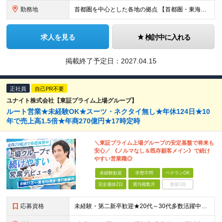
勤務地
首都圏を中心とした各地の拠点 【首都圏・東海・関西】 東京、千葉、埼玉、神奈川、茨城、愛知、三重、岐阜、静岡、大阪、京都、奈良、滋賀、兵庫 【その他】 栃木、群馬、北海道、宮城、新潟、岡山、広島、
求人を見る
検討中に入れる
掲載終了予定日：
2027.04.15
正社員
自己PR不要
ユナイト株式会社【東証プライム上場グループ】
ルート営業★未経験OK★スーツ・ネクタイ無し★年休124日★10
年で売上高1.5倍★年商270億円★17時定時
＼東証プライム上場グループの安定基盤で将来も
安心／ 《ノルマなし＆既存顧客メイン》で続け
やすい営業職◎
未経験歓迎
学歴不問
ベテランOK
完全週休2日
賞与複数月
面接1回
応募資格
未経験・第二新卒歓迎★20代～30代多数活躍中！ ■普通自動車運転免許（AT限定可） ■学歴不問 ＜こんな方に向いています！＞ ◎営業の仕事に興味がある ◎未経験から専門知識を身につけたい ◎長く働