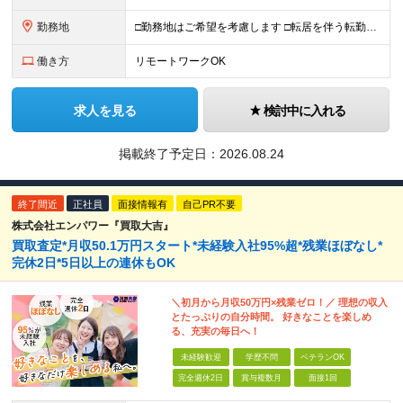
勤務地
□勤務地はご希望を考慮します □転居を伴う転勤はありません ●首都圏第七FA支社 東京都港区虎ノ門3-17-1 TOKYU REIT虎ノ門ビル4F ​●つくばFA支社 茨城県つくば市竹園1-6
働き方
リモートワークOK
求人を見る
検討中に入れる
掲載終了予定日：
2026.08.24
終了間近
正社員
面接情報有
自己PR不要
株式会社エンパワー『買取大吉』
買取査定*月収50.1万円スタート*未経験入社95%超*残業ほぼなし*
完休2日*5日以上の連休もOK
＼初月から月収50万円×残業ゼロ！／ 理想の収入
とたっぷりの自分時間。 好きなことを楽しめ
る、充実の毎日へ！
未経験歓迎
学歴不問
ベテランOK
完全週休2日
賞与複数月
面接1回