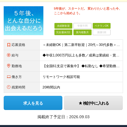
5年後が、スタートだ。 変わりたいと思った今、
ここから始めよう。
未経験歓迎
学歴不問
ベテランOK
完全週休2日
賞与複数月
面接1回
応募資格
＜未経験OK｜第二新卒歓迎｜20代～30代多数＞ ◆業界未経験・営業未経験がほとんどです！ ◆高卒以上 ━━━━━━━━ 育成前提の採用です！ ━━━━━━━━ 「稼ぎたい」「経営者になりたい」など
給与
◆年収1,000万円以上も多数／成果は業績給・賞与に反映 ◆年収例1,233円／30代・4年目 月給24万4,094円～33万5,000円＋業績給＋賞与年2回（業績による） ※給与は配属エリアによ
勤務地
【全国61支店で募集中】 ◆転勤なし ◆希望勤務地を選べる ◆U・Iターンも歓迎です ----- 契約期間中は転勤がありません。 お住まいの地域でキャリアを築くことができます！ ----- ■北海道／
働き方
リモートワーク相談可能
残業時間
20時間以内
求人を見る
検討中に入れる
掲載終了予定日：
2026.09.03