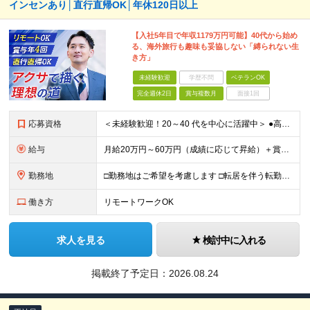
インセンあり│直行直帰OK│年休120日以上
【入社5年目で年収1179万円可能】40代から始め
る、海外旅行も趣味も妥協しない「縛られない生
き方」
未経験歓迎
学歴不問
ベテランOK
完全週休2日
賞与複数月
面接1回
応募資格
＜未経験歓迎！20～40 代を中心に活躍中＞ ●高卒以上 ●業界・業種未経験OK <こんな方を歓迎します> ・公私ともに生涯活かせる専門知識を身につけたい方 ・ライフステージが変わってもキャリアを築
給与
月給20万円～60万円（成績に応じて昇給）＋賞与年4回 ※前職給与・経験・年齢・能力を考慮の上、決定します ※試用期間3ヶ月あり（期間中の待遇に変更なし） ※入社後2年間は、研修期間として初期補給制
勤務地
□勤務地はご希望を考慮します □転居を伴う転勤はありません ●首都圏第七FA支社 東京都港区虎ノ門3-17-1 TOKYU REIT虎ノ門ビル4F ​●つくばFA支社 茨城県つくば市竹園1-6
働き方
リモートワークOK
求人を見る
検討中に入れる
掲載終了予定日：
2026.08.24