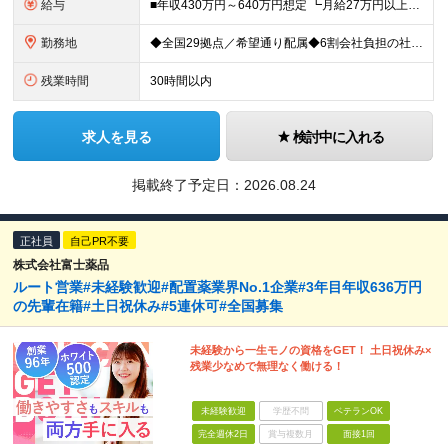
給与
■年収430万円～640万円想定 ┗月給27万円以上～40万円（地域手当を含む）＋諸手当＋賞与年2回（4.0ヶ月※2024年度実績） ・地域手当…6,000円～30,000円（勤務地・帯同家族の有無に
勤務地
◆全国29拠点／希望通り配属◆6割会社負担の社宅制度（借り上げ社宅※規定あり） ◆転居を伴う転勤なし ◆U・Iターン歓迎 ◆マイカー通勤可 ★建設ICT推進課（埼玉久喜市）積極採用中★ 【北海道エ
残業時間
30時間以内
求人を見る
検討中に入れる
掲載終了予定日：
2026.08.24
正社員
自己PR不要
株式会社富士薬品
ルート営業#未経験歓迎#配置薬業界No.1企業#3年目年収636万円
の先輩在籍#土日祝休み#5連休可#全国募集
未経験から一生モノの資格をGET！ 土日祝休み×
残業少なめで無理なく働ける！
未経験歓迎
学歴不問
ベテランOK
完全週休2日
賞与複数月
面接1回