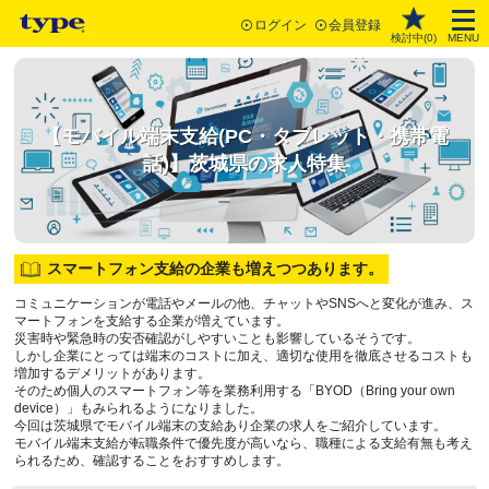
ログイン
会員登録
検討中(
0
)
MENU
【モバイル端末支給(PC・タブレット・携帯電
話)】茨城県の求人特集
スマートフォン支給の企業も増えつつあります。
コミュニケーションが電話やメールの他、チャットやSNSへと変化が進み、ス
マートフォンを支給する企業が増えています。
災害時や緊急時の安否確認がしやすいことも影響しているそうです。
しかし企業にとっては端末のコストに加え、適切な使用を徹底させるコストも
増加するデメリットがあります。
そのため個人のスマートフォン等を業務利用する「BYOD（Bring your own
device）」もみられるようになりました。
今回は茨城県でモバイル端末の支給あり企業の求人をご紹介しています。
モバイル端末支給が転職条件で優先度が高いなら、職種による支給有無も考え
られるため、確認することをおすすめします。