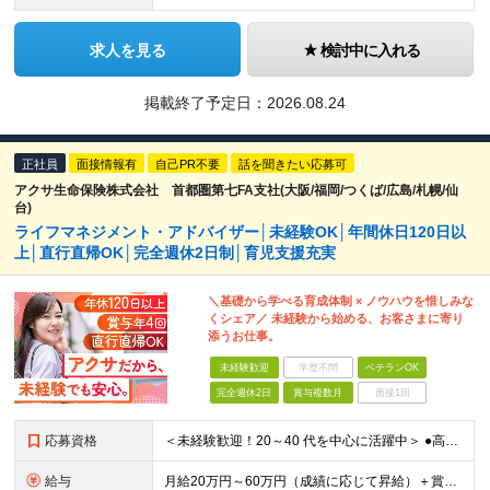
求人を見る
検討中に入れる
掲載終了予定日：
2026.08.24
正社員
面接情報有
自己PR不要
話を聞きたい応募可
アクサ生命保険株式会社 首都圏第七FA支社(大阪/福岡/つくば/広島/札幌/仙
台)
ライフマネジメント・アドバイザー│未経験OK│年間休日120日以
上│直行直帰OK│完全週休2日制│育児支援充実
＼基礎から学べる育成体制 × ノウハウを惜しみな
くシェア／ 未経験から始める、お客さまに寄り
添うお仕事。
未経験歓迎
学歴不問
ベテランOK
完全週休2日
賞与複数月
面接1回
応募資格
＜未経験歓迎！20～40 代を中心に活躍中＞ ●高卒以上 ●業界・業種未経験OK <こんな方を歓迎します> ・公私ともに生涯活かせる専門知識を身につけたい方 ・ライフステージが変わってもキャリアを築
給与
月給20万円～60万円（成績に応じて昇給）＋賞与年4回 ※前職給与・経験・年齢・能力を考慮の上、決定します ※試用期間3ヶ月あり（期間中の待遇に変更なし） ※入社後2年間は、研修期間として初期補給制