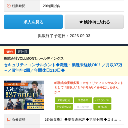
残業時間
20時間以内
求人を見る
検討中に入れる
掲載終了予定日：
2026.09.03
NEW
正社員
株式会社VOLLMONTホールディングス
セキュリティコンサルタント◆職種・業種未経験OK！／月収37万
～／賞与年2回／年間休日110日◆
転職成功実績多数！セキュリティコンサルタント
として “高収入”と“やりがい”を手にしません
か？
未経験歓迎
学歴不問
ベテランOK
完全週休2日
賞与複数月
面接1回
応募資格
【必須資格】 ◆要普通免許 ◆学歴不問 ◆コミュニケーション能力に自信のある方 ⇒お客様との関係をより良いものにしてください◎ ◆計画性を持って積極的に行動できる方 ⇒先のことを考えてお客様