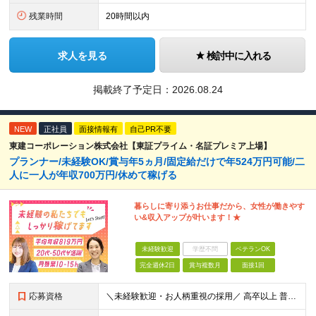
残業時間
20時間以内
求人を見る
検討中に入れる
掲載終了予定日：
2026.08.24
NEW
正社員
面接情報有
自己PR不要
東建コーポレーション株式会社【東証プライム・名証プレミア上場】
プランナー/未経験OK/賞与年5ヵ月/固定給だけで年524万円可能/二
人に一人が年収700万円/休めて稼げる
暮らしに寄り添うお仕事だから、女性が働きやす
い&収入アップが叶います！★
未経験歓迎
学歴不問
ベテランOK
完全週休2日
賞与複数月
面接1回
応募資格
＼未経験歓迎・お人柄重視の採用／ 高卒以上 普通自動車第一種運転免許取得者（AT限定可） ★職歴は全く問いません！20代～50代が幅広く活躍中 前向きにコツコツと向き合える方であれば結果がついてくる