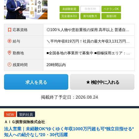
未経験歓迎
学歴不問
ベテランOK
完全週休2日
賞与複数月
面接1回
応募資格
◎100％人物や意欲重視の採用 高卒以上 普通自動車第一種運転免許取得者（AT限定可） ★職歴は全く問いません！ 前向きにコツコツと向き合える方であれば結果がついてくるお仕事です。 現職・無職、正社
給与
＼平均年収819万円！社員の最大年収3,131万円／ ＼2人に1人が年収700万円以上／ ＼5人に1人が年収1,000万円以上！／ 固定給だけで、年収524万円も可能！ インセンティブだけでなく固定給
勤務地
■全国各地の事業所で募集中 ■積極採用エリア：東京・神奈川・埼玉・千葉・愛知 ※希望の勤務地で働ける！通勤可能な事業所を選定していきます ※地元に戻って働きたいUターン希望者も歓迎します！ ※社用車を
残業時間
20時間以内
求人を見る
検討中に入れる
掲載終了予定日：
2026.08.24
NEW
契約社員
ＡＩＧ損害保険株式会社
法人営業｜未経験OK*ゆくゆく年収1000万円超も可*独立目指せる*
知人への紹介なし*20・30代活躍