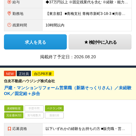
給与
◆37万円以上 ※固定残業代を含む ※経験・能力を考慮 ※決算賞与あり 【固定残業代】14万円/45時間 ※固定残業代は残業がない場合も支給し、超過分は別途支給する ※超過分は別途全額支給 ・一律手
勤務地
【東京都】 ■青梅支社 青梅市新町3-18-3 ■渋谷支社 渋谷区渋谷1-6-5 ■新宿支社 新宿区新宿3-11-10 ■池袋支社 豊島区東池袋1-35-5 ■両国支社 墨田区江東橋1-12-8KDビ
残業時間
10時間以内
求人を見る
検討中に入れる
掲載終了予定日：
2026.08.20
NEW
正社員
自己PR不要
住友不動産ハウジング株式会社
戸建・マンションリフォーム営業職（新築そっくりさん）／未経験
OK／固定給＋歩合
未経験歓迎
学歴不問
ベテランOK
完全週休2日
賞与複数月
面接1回
応募資格
以下いずれかの経験をお持ちの方 ■販売職・営業職での顧客への提案経験をお持ちの方 ■建築関連の知識をお持ちの方