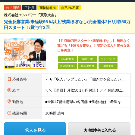
終了間近
正社員
面接情報有
自己PR不要
株式会社エンパワー『買取大吉』
完全反響営業/未経験95％以上/残業ほぼなし/完全週休2日/月収50万
円スタート！/賞与年2回
【月収50万円スタート×残業ほぼなし】 無理なく
稼げる『100％反響型』！ 安定の収入と充分な休
日を両立！
未経験歓迎
学歴不問
ベテランOK
完全週休2日
賞与複数月
面接1回
応募資格
＜★「収入アップしたい」「働き方を変えたい」「スキルを身につけたい」方、大歓迎！★＞ ◆未経験OK ◆学歴不問・第二新卒歓迎 ◆社会人経験1年以上 ★100％人柄、意欲重視の採用です 「新しい環境で
給与
＼＼【全員】月収50.1万円保証！／／ 月給30.1万円＋インセン＋特別手当20万円(半年間)＋賞与 ※経験者は優遇いたします（研修も免除の場合有） ※固定残業代:7万4000円以上/月45時間分
勤務地
■全国47都道府県の各店舗 ★勤務地はご希望を考慮の上、決定します ★今後も店舗を全国に拡大していきます ★U・Iターン歓迎（社宅あり） ★マイカー通勤OK（地域により規定あり。詳細はお問合せくださ
残業時間
10時間以内
求人を見る
検討中に入れる