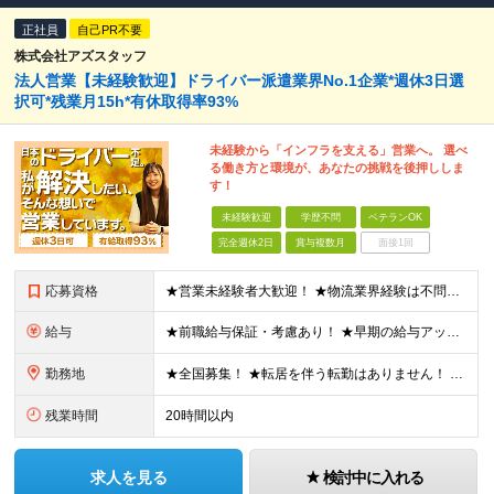
正社員
自己PR不要
株式会社アズスタッフ
法人営業【未経験歓迎】ドライバー派遣業界No.1企業*週休3日選
択可*残業月15h*有休取得率93%
未経験から「インフラを支える」営業へ。 選べ
る働き方と環境が、あなたの挑戦を後押ししま
す！
未経験歓迎
学歴不問
ベテランOK
完全週休2日
賞与複数月
面接1回
応募資格
★営業未経験者大歓迎！ ★物流業界経験は不問！ ★学歴不問！ ★第二新卒歓迎！ ★ブランクOK！ ＼こんな方にピッタリです！／ ・「圧倒的No.1」を目指す環境で、熱く働きたい方 ・仕事も遊びも、メ
給与
★前職給与保証・考慮あり！ ★早期の給与アップが可能です 月給24万9113円以上＋賞与年2回＋各種手当 ※経験やスキルを考慮し決定します。 ※試用期間6カ月（その間の給与・待遇に差異はありません
勤務地
★全国募集！ ★転居を伴う転勤はありません！ ★U・Iターン歓迎！ ＼本社／ 東京都新宿区西新宿1-20-3 西新宿髙木ビル2階 ＼希望の拠点・営業所に配属します！／ 【北海道・東北エリア】 北海
残業時間
20時間以内
求人を見る
検討中に入れる