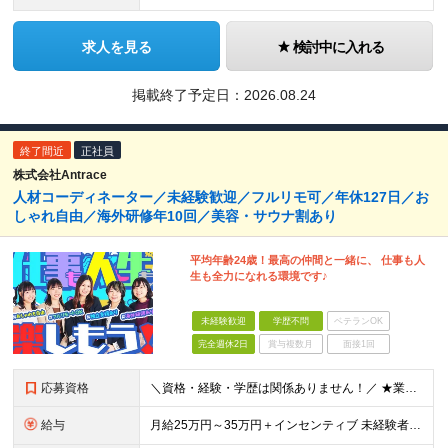
求人を見る
検討中に入れる
掲載終了予定日：
2026.08.24
終了間近
正社員
株式会社Antrace
人材コーディネーター／未経験歓迎／フルリモ可／年休127日／お
しゃれ自由／海外研修年10回／美容・サウナ割あり
平均年齢24歳！最高の仲間と一緒に、 仕事も人
生も全力になれる環境です♪
未経験歓迎
学歴不問
ベテランOK
完全週休2日
賞与複数月
面接1回
応募資格
＼資格・経験・学歴は関係ありません！／ ★業界・職種未経験歓迎！ ★第二新卒、既卒歓迎！ ★社会人未経験歓迎！ ―――――――――― こんな方におススメ！ ―――――――――― ◎ボードゲーム好き
給与
月給25万円～35万円＋インセンティブ 未経験者：月給25万円～＋インセンティブ 経験者：月給35万円～＋インセンティブ （※経験者は営業経験5年以上の方を想定） ※経験・スキルなどを考慮のうえ、