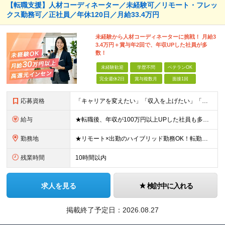
【転職支援】人材コーディネーター／未経験可／リモート・フレッ
クス勤務可／正社員／年休120日／月給33.4万円
未経験から人材コーディネーターに挑戦！ 月給3
3.4万円＋賞与年2回で、年収UPした社員が多
数！
未経験歓迎
学歴不問
ベテランOK
完全週休2日
賞与複数月
面接1回
応募資格
「キャリアを変えたい」「収入を上げたい」「将来に強いスキルを身につけたい」方歓迎！ ・未経験歓迎 ・学歴不問 ・第二新卒歓迎 ＼経験やスキルではなく、“これから”を重視します／ 「今のままでいい
給与
★転職後、年収が100万円以上UPした社員も多数！ 月給33.4万円～45万円＋諸手当＋賞与年2回 ※インセンティブ充実 直近の最高インセンティブ：月50万円 全社員の平均インセンティブ：月10
勤務地
★リモート×出勤のハイブリッド勤務OK！転勤なし！U・Ｉターン歓迎！ 東京、神奈川、埼玉、千葉、愛知、大阪、兵庫、京都、広島、福岡をはじめとする全国各地のプロジェクト先。 プライム上場、グロース上
残業時間
10時間以内
求人を見る
検討中に入れる
掲載終了予定日：
2026.08.27