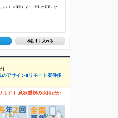
★フルリモート勤務も可（全国応募OK/住宅手当を支給します） ※案件によって常駐が必要になる場合があります。 ※希望がない限り、転勤はありません ※U・Iターン歓迎 ★ルトラの社員は全国各地で活躍中
検討中に入れる
プ】
視のアサイン■リモート案件多
ります！ 意欲重視の採用だか