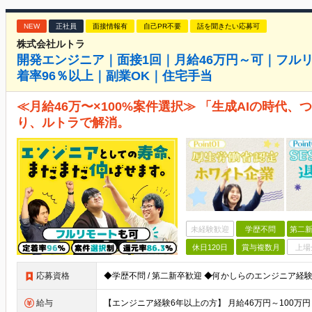
NEW
正社員
面接情報有
自己PR不要
話を聞きたい応募可
株式会社ルトラ
開発エンジニア｜面接1回｜月給46万円～可｜フル
着率96％以上｜副業OK｜住宅手当
≪月給46万〜×100%案件選択≫ 「生成AIの時代
り、ルトラで解消。
未経験歓迎
学歴不問
第二新
休日120日
賞与複数月
上場
応募資格
給与