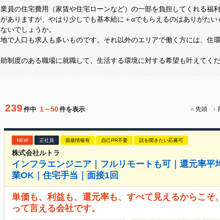
従業員の住宅費用（家賃や住宅ローンなど）の一部を負担してくれる福
がありますが、やはり少しでも基本給に＋αでもらえるのはありがたい
はないでしょうか。
心地で人口も求人も多いものです。それ以外のエリアで働く方には、住
補助制度のある職場に就職して、生活する環境に対する希望も叶えてく
239
1～50
件中
件を表示
先頭
NEW
正社員
面接情報有
自己PR不要
話を聞きたい応募可
株式会社ルトラ
インフラエンジニア｜フルリモートも可｜還元率平均8
業OK｜住宅手当｜面接1回
単価も、利益も、還元率も、すべて見えるからこそ、
って言える会社です。