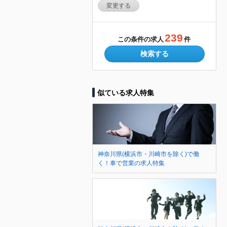
変更する
239
この条件の求人
件
検索する
似ている求人特集
神奈川県(横浜市・川崎市を除く)で働
く！車で営業の求人特集