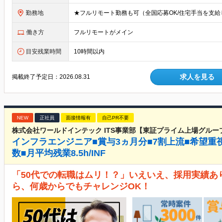
勤務地
働き方
フルリモートがメイン
目安残業時間
10時間以内
求人を見る
掲載終了予定日：
2026.08.31
NEW
正社員
面接情報有
自己PR不要
株式会社ワールドインテック ITS事業部【東証プライム上場グルー
インフラエンジニア■賞与3ヵ月分■7割上流■希望重
数■月平均残業8.5h/INF
「50代での転職はムリ！？」いえいえ、採用実績あ
ら、何歳からでもチャレンジOK！