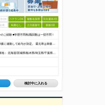
卒OK
ベテランOK
複数名採用
完全週休2日
企業
転勤なし
土日面接可
面接1回
かのご経験 ■学歴不問/転職回数は一切不問！
当社では【単価連動型給与】を導入！ 参画案件の契約単価に連動して給与が決定。 還元率は単価の【70％～80％】と東証プライム上場グループとして高水準です！（社会保険料・教育コスト含む） ■関東：月給
【全国47都道府県】に大型プロジェクトあり！ 主要勤務地： 北海道/宮城県/栃木県/埼玉県/千葉県/東京都/神奈川県/愛知県/大阪府/京都府/兵庫県/広島県/福岡県/熊本県 ※勤務エリアは、あなたの
検討中に入れる