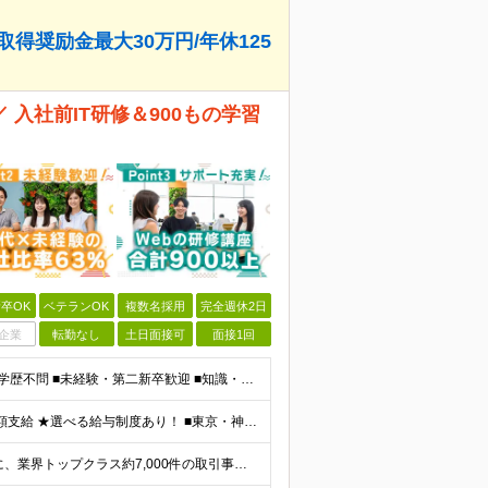
得奨励金最大30万円/年休125
入社前IT研修＆900もの学習
卒OK
ベテランOK
複数名採用
完全週休2日
企業
転勤なし
土日面接可
面接1回
★「IT業界、ちょっと気になる」そんな方も大歓迎！ ■学歴不問 ■未経験・第二新卒歓迎 ■知識・経験はこれから身につけていければOK！ □■ステップアップ■□ 社内システム開発やインフラ構築などジャ
★通勤＆就業＆地域/住宅＆役職手当あり ★残業代は全額支給 ★選べる給与制度あり！ ■東京・神奈川・千葉・埼玉勤務の場合 月給24.5万円～55万円＋諸手当 （残業代は全額支給） (20,000円の
★リモート実績あり★ 『地元で働きたい』という希望に、業界トップクラス約7,000件の取引事業所数、90,000件以上のプロジェクトから検討をいたします。 全国の取引先での就業となります（沖縄を除