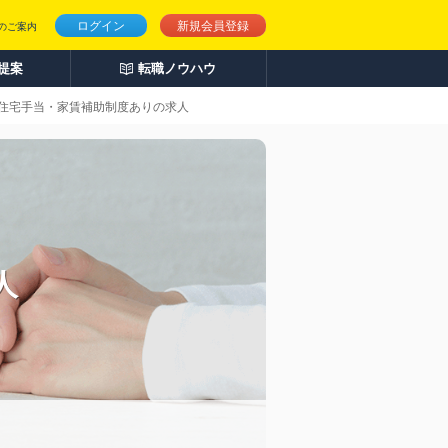
ログイン
新規会員登録
のご案内
人提案
転職ノウハウ
 住宅手当・家賃補助制度ありの求人
人