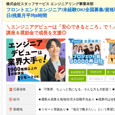
株式会社スタッフサービス エンジニアリング事業本部
フロントエンドエンジニア/未経験OK/全国募集/資格取
日/残業月平均8時間
＼エンジニアデビューは「安心できるところ」で！／ 
講座＆奨励金で成長を支援◎
未経験歓迎
学歴不問
第二新
休日120日
賞与複数月
上場
応募資格
給与
勤務地