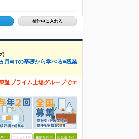
検討中に入れる
プ】
ヵ月■ITの基礎から学べる■残業
！ 東証プライム上場グループでエ
卒OK
ベテランOK
複数名採用
完全週休2日