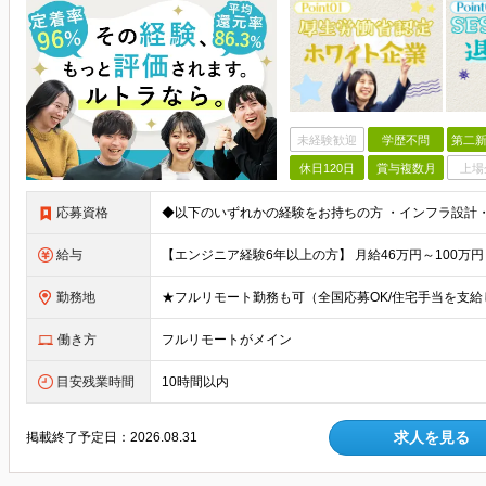
未経験歓迎
学歴不問
第二新
休日120日
賞与複数月
上場
応募資格
給与
勤務地
働き方
フルリモートがメイン
目安残業時間
10時間以内
求人を見る
掲載終了予定日：
2026.08.31