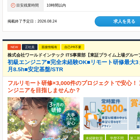
目安残業時間
10時間以内
求人を見る
掲載終了予定日：
2026.08.24
NEW
正社員
面接情報有
自己PR不要
株式会社ワールドインテック ITS事業部【東証プライム上場グルー
初級エンジニア■完全未経験OK■リモート研修最大3
月8.5h■安定基盤/STR
フルリモート研修×3,000件のプロジェクトで安心
ンジニアを目指しませんか？
未経験歓迎
学歴不問
第二新