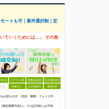
リモートも可｜案件選択制｜定
、ついていくためには…」 その焦
卒OK
ベテランOK
複数名採用
完全週休2日
企業
転勤なし
土日面接可
面接1回
◆学歴不問 / 第二新卒歓迎 ◆何かしらのエンジニア経験をお持ちの方 （言語・期間・フェーズ不問） 経験浅めの方も遠慮なくご応募ください！ ■入社前Q＆A ────── ◎実力に見合った報酬が手に
【エンジニア経験6年以上の方】 月給46万円～100万円（固定残業代含む） ※上記月給には月30時間分の固定残業代（月8万7,400円～月19万円）を含む。超過分は全額支給。 【エンジニア経験4年以