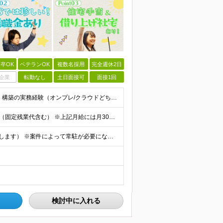
卒OK
ベテランOK
複数名採用
完全週休2日
企業
転勤なし
土日面接可
面接1回
◆以下のいずれかの経験をお持ちの方 ・インフラ設計・構築の実務経験（オンプレ/クラウドどちらもOK） ・クラウド環境下での運用保守に関する実務経験 ◆学歴不問 ＜こんな方は特に歓迎します＞ ◎これま
【エンジニア経験6年以上の方】 月給46万円～100万円（固定残業代含む） ※上記月給には月30時間分の固定残業代（月8万7,400円～月19万円）を含む。超過分は全額支給。 【エンジニア経験4年以
★フルリモート勤務も可（全国応募OK/住宅手当を支給します） ※案件によって常駐が必要になる場合があります。 ※希望がない限り、転勤はありません ※U・Iターン歓迎 ★ルトラの社員は全国各地で活躍中
検討中に入れる