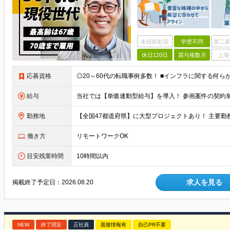
未経験歓迎
学歴不問
第二新
休日120日
賞与複数月
上場
応募資格
◎20～60代の転職事例多数！ ■インフラに関する何ら
給与
勤務地
働き方
リモートワークOK
目安残業時間
10時間以内
求人を見る
掲載終了予定日：
2026.08.20
NEW
終了間近
正社員
面接情報有
自己PR不要