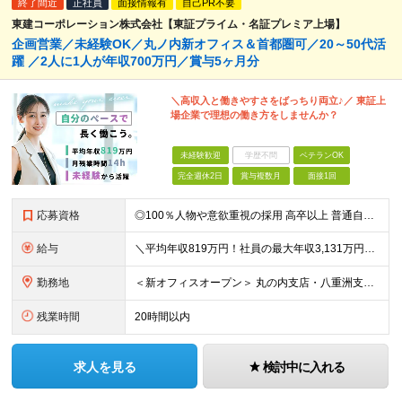
終了間近
正社員
面接情報有
自己PR不要
東建コーポレーション株式会社【東証プライム・名証プレミア上場】
企画営業／未経験OK／丸ノ内新オフィス＆首都圏可／20～50代活
躍 ／2人に1人が年収700万円／賞与5ヶ月分
＼高収入と働きやすさをばっちり両立♪／ 東証上
場企業で理想の働き方をしませんか？
未経験歓迎
学歴不問
ベテランOK
完全週休2日
賞与複数月
面接1回
応募資格
◎100％人物や意欲重視の採用 高卒以上 普通自動車第一種運転免許取得者（AT限定可） ★職歴は全く問いません！ 前向きにコツコツと向き合える方であれば結果がついてくるお仕事です。 現職・無職、正社
給与
＼平均年収819万円！社員の最大年収3,131万円／ ＼2人に1人が年収700万円以上／ ＼5人に1人が年収1,000万円以上！／ 固定給だけで、年収524万円も可能！ インセンティブだけでなく固定給
勤務地
＜新オフィスオープン＞ 丸の内支店・八重洲支店 東京都千代田区丸の内1丁目9-1 グラントウキョウノースタワーオフィス40階（東京ヘッドオフィス内） ★東京駅直結の新オフィスで雨にも濡れずに通勤♪
残業時間
20時間以内
求人を見る
検討中に入れる