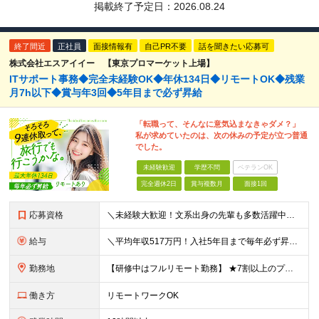
掲載終了予定日：
2026.08.24
終了間近
正社員
面接情報有
自己PR不要
話を聞きたい応募可
株式会社エスアイイー 【東京プロマーケット上場】
ITサポート事務◆完全未経験OK◆年休134日◆リモートOK◆残業
月7h以下◆賞与年3回◆5年目まで必ず昇給
「転職って、そんなに意気込まなきゃダメ？」
私が求めていたのは、次の休みの予定が立つ普通
でした。
未経験歓迎
学歴不問
ベテランOK
完全週休2日
賞与複数月
面接1回
応募資格
＼未経験大歓迎！文系出身の先輩も多数活躍中／ ◆PCスキルに自信のない方も歓迎 ◆完全未経験OK ◆社会人デビューもOK ◆学歴不問 ＊*こんなアナタにオススメです*＊ ◇事務職に興味があるが、給与
給与
＼平均年収517万円！入社5年目まで毎年必ず昇給／ ■賞与年3回 ■年収800万円以上も可 ■入社3年以上の平均年収469.2万円 月給23万2000円以上＋賞与年3回＋各種手当 ☆入社5年目まで最
勤務地
【研修中はフルリモート勤務】 ★7割以上のプロジェクトでリモートワークを導入 ★一都三県のプロジェクト先 ★転居を伴う転勤なし ＜プロジェクト先＞ 東京・神奈川・千葉・埼玉でのプロジェクト先にて勤務
働き方
リモートワークOK