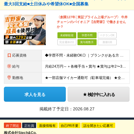
最大3回支給■土日休みや希望休OK■全国募集
〈創業127年│東証プライム上場グループ〉 牛丼
チェーンのパイオニア【吉野家】で働きません
か？
未経験歓迎
学歴不問
ベテランOK
完全週休2日
賞与複数月
面接1回
応募資格
◆学歴不問・未経験OK◎ ｜ブランクがある方 ｜転職回数が気になる方 ｜飲食業界にチャレンジしたい方 ｜副業OK どんな方も大歓迎！「やってみたい」という気持ちがあればOKです◎
給与
月給24万円～＋各種手当＋賞与 ★賞与は年2〜3回支給 （7月・12月の年2回＋会社業績により2月に決算賞与あり） ★家賃1万円の格安寮や70%オフの食事補助により、毎月の支出を大幅に抑えられます。
勤務地
★一部店舗マイカー通勤可（駐車場完備） ★全国の各店舗で募集中！続々出店予定！ ■首都圏エリア 埼玉、千葉、東京、神奈川、山梨 ■北日本エリア 北海道、青森、岩手、宮城、秋田、山形、福島、茨城、栃
求人を見る
検討中に入れる
掲載終了予定日：
2026.08.27
終了間近
正社員
面接情報有
自己PR不要
話を聞きたい応募可
株式会社Stech&Co.