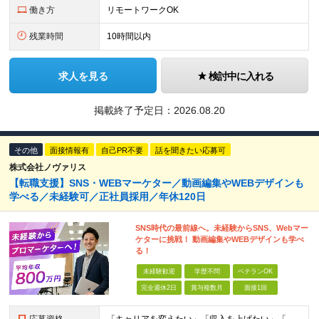
働き方
リモートワークOK
残業時間
10時間以内
求人を見る
検討中に入れる
掲載終了予定日：
2026.08.20
その他
面接情報有
自己PR不要
話を聞きたい応募可
株式会社ノヴァリス
【転職支援】SNS・WEBマーケター／動画編集やWEBデザインも
学べる／未経験可／正社員採用／年休120日
SNS時代の最前線へ。未経験からSNS、Webマー
ケターに挑戦！ 動画編集やWEBデザインも学べ
る！
未経験歓迎
学歴不問
ベテランOK
完全週休2日
賞与複数月
面接1回