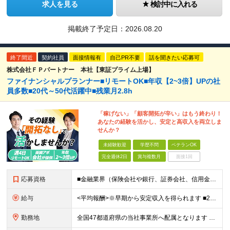
求人を見る
検討中に入れる
掲載終了予定日：
2026.08.20
終了間近
契約社員
面接情報有
自己PR不要
話を聞きたい応募可
株式会社ＦＰパートナー 本社【東証プライム上場】
ファイナンシャルプランナー■リモートOK■年収【2~3倍】UPの社
員多数■20代～50代活躍中■残業月2.8h
「稼げない」「顧客開拓が辛い」はもう終わり！
あなたの経験を活かし、安定と高収入を両立しま
せんか？
未経験歓迎
学歴不問
ベテランOK
完全週休2日
賞与複数月
面接1回
応募資格
■金融業界（保険会社や銀行、証券会社、信用金庫など）の営業経験をお持ちの方 ■学歴不問 ※第二新卒の方も歓迎します ※直販の保険営業職経験者も多数活躍中。 お客さまへのご提案に集中できる仕組みにより
給与
<平均報酬>※早期から安定収入を得られます ■2年目～：888万円 ■3年目～：960万円 ■4年目～：1028万円 ★成果連動型報酬（営業成績に応じて支給/45時間分固定残業代含む/超過分は別途支
勤務地
全国47都道府県の当社事業所へ配属となります ※居住地や希望の勤務先を考慮します ※リモートワークOK／転勤なし ＜本社＞ 東京都台東区浅草橋1-1-8 FP浅草橋ビル (変更の範囲)上記を除く当