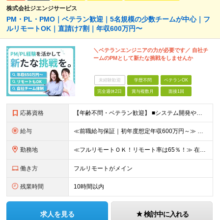
株式会社ジエンジサービス
PM・PL・PMO｜ベテラン歓迎｜5名規模の少数チームが中心｜フ
ルリモートOK｜直請け7割｜年収600万円〜
＼ベテランエンジニアの力が必要です／ 自社チ
ームのPMとして新たな挑戦をしませんか
未経験歓迎
学歴不問
ベテランOK
完全週休2日
賞与複数月
面接1回
応募資格
【年齢不問・ベテラン歓迎】 ■システム開発やインフラの実務経験をお持ちの方（言語・工程・年数不問） ■学歴不問 ≪こんな方はぜひご応募ください≫ □SE経験を積んだがリーダー・PLのポジションがない
給与
≪前職給与保証｜初年度想定年収600万円～≫ 月給45万円以上＋決算賞与＋交通費 ※スキル・経験を考慮の上、優遇します ※上記月給には固定残業代月20時間分(5万1000円以上)を含みます。超過し
勤務地
≪フルリモートＯＫ！リモート率は65％！≫ 在宅勤務または東京・神奈川・埼玉・千葉のお客様先での勤務 ■本社 東京都港区芝2-22-15 STKビル 1F (変更の範囲)上記を除く当社関連勤務地
働き方
フルリモートがメイン
残業時間
10時間以内
求人を見る
検討中に入れる