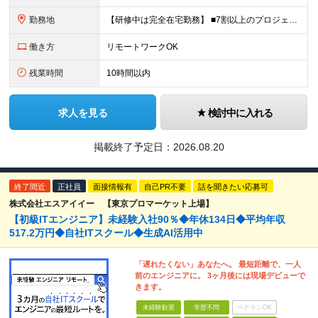
勤務地
【研修中は完全在宅勤務】 ■7割以上のプロジェクトでリモートワークを導入 ■一都三県のプロジェクト先 ■転居を伴う転勤なし ＜プロジェクト先＞ 東京・神奈川・千葉・埼玉でのプロジェクト先にて勤務いた
働き方
リモートワークOK
残業時間
10時間以内
求人を見る
検討中に入れる
掲載終了予定日：
2026.08.20
終了間近
正社員
面接情報有
自己PR不要
話を聞きたい応募可
株式会社エスアイイー 【東京プロマーケット上場】
【初級ITエンジニア】未経験入社90％◆年休134日◆平均年収
517.2万円◆自社ITスクール◆生成AI活用中
「遅れたくない」あなたへ。 最短距離で、一人
前のエンジニアに。 3ヶ月後には現場デビューで
きます。
未経験歓迎
学歴不問
ベテランOK