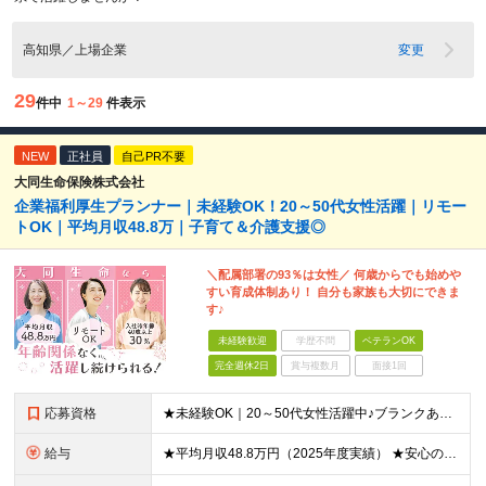
高知県／上場企業
変更
29
件中
1～29
件表示
NEW
正社員
自己PR不要
大同生命保険株式会社
企業福利厚生プランナー｜未経験OK！20～50代女性活躍｜リモー
トOK｜平均月収48.8万｜子育て＆介護支援◎
＼配属部署の93％は女性／ 何歳からでも始めや
すい育成体制あり！ 自分も家族も大切にできま
す♪
未経験歓迎
学歴不問
ベテランOK
完全週休2日
賞与複数月
面接1回
応募資格
★未経験OK｜20～50代女性活躍中♪ブランクありの方・ママさんも活躍中 ◆高卒以上 ◆社会人経験をお持ちの方 - 業界・業種・職種・経験年数は問いません。 «こんな方が応募＆入社しています！»
給与
★平均月収48.8万円（2025年度実績） ★安心の固定給＋賞与年2回＋インセンティブ！手当も充実 月給21万円～23万円＋諸手当＋インセンティブ＋賞与年2回 ※給与は年間平均の税込定例給与です。賞