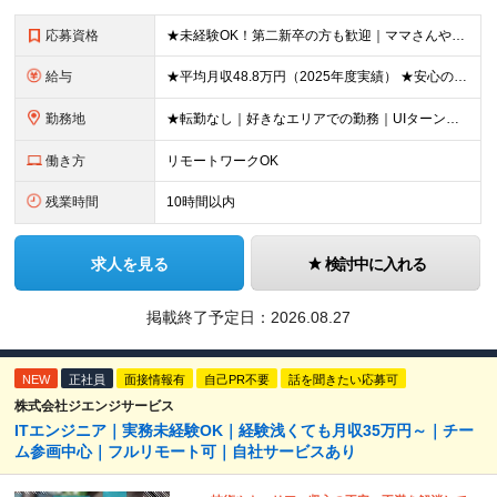
応募資格
★未経験OK！第二新卒の方も歓迎｜ママさんやブランクありの方など、20～50代女性が多数活躍中♪ ◆高卒以上 ◆社会人経験をお持ちの方 - 業界・業種・職種・経験年数は問いません。 «こんな方が
給与
★平均月収48.8万円（2025年度実績） ★安心の固定給＋賞与年2回＋インセンティブ！手当も充実 月給21万円～23万円＋諸手当＋インセンティブ＋賞与年2回 ※給与は年間平均の税込定例給与です。賞
勤務地
★転勤なし｜好きなエリアでの勤務｜UIターン歓迎 全国47都道府県にある支社のいずれかにて勤務していただきます。 ＜募集エリア＞ ◆北海道・東北：北海道/青森/宮城/岩手/秋田/山形/福島
働き方
リモートワークOK
残業時間
10時間以内
求人を見る
検討中に入れる
掲載終了予定日：
2026.08.27
NEW
正社員
面接情報有
自己PR不要
話を聞きたい応募可
株式会社ジエンジサービス
ITエンジニア｜実務未経験OK｜経験浅くても月収35万円～｜チー
ム参画中心｜フルリモート可｜自社サービスあり