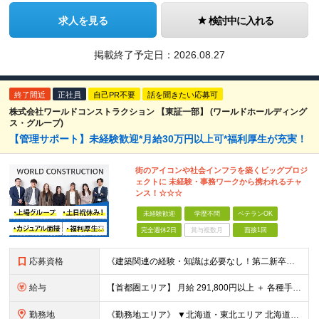
求人を見る
検討中に入れる
掲載終了予定日：
2026.08.27
終了間近
正社員
自己PR不要
話を聞きたい応募可
株式会社ワールドコンストラクション 【東証一部】 (ワールドホールディング
ス・グループ)
【管理サポート】未経験歓迎*月給30万円以上可*福利厚生が充実！
街のアイコンや社会インフラを築くビッグプロジ
ェクトに 未経験・事務ワークから携われるチャ
ンス！☆☆☆
未経験歓迎
学歴不問
ベテランOK
完全週休2日
賞与複数月
面接1回
応募資格
《建築関連の経験・知識は必要なし！第二新卒歓迎》 ◎学歴・経歴・性別不問 ★20～30代メンバーが活躍中 ★U・Iターン歓迎 《応募条件》 ◆35歳までの方（若年層の長期キャリア形成を図るため） ※
給与
【首都圏エリア】 月給 291,800円以上 ＋ 各種手当 【北関東エリア】 月給 264,260円以上 ＋ 各種手当 【関西・四国エリア】 月給 278,040円以上 ＋ 各種手当 【中部エリ
勤務地
《勤務地エリア》 ▼北海道・東北エリア 北海道、青森県、秋田県、宮城県、岩手県、山形県、福島県 ▼関東エリア 東京都、神奈川県、埼玉県、茨城県、千葉県、群馬県、栃木県 ▼東海・北陸エリア 新潟県、