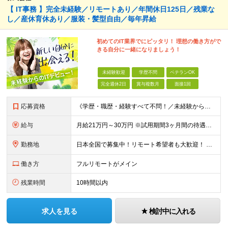
【 IT事務 】完全未経験／リモートあり／年間休日125日／残業な
し／産休育休あり／服装・髪型自由／毎年昇給
初めてのIT業界でにピッタリ！ 理想の働き方がで
きる自分に一緒になりましょう！
未経験歓迎
学歴不問
ベテランOK
完全週休2日
賞与複数月
面接1回
応募資格
《学歴・職歴・経験すべて不問！／未経験からのチャレンジ大歓迎◎》 ▼こんな気持ち、ひとつでも当てはまる方はぜひ！ □ なにか、人生を変えるきっかけがほしい □ 立ち仕事に疲れて、そろそろ座り仕事がい
給与
月給21万円～30万円 ※試用期間3ヶ月間の待遇に変動はありません。 ※みなし残業代(月20時間分29,725円～)を含む。（※超過分は追加支給）
勤務地
日本全国で募集中！リモート希望者も大歓迎！ ※クライアントオフィスへの出勤が必要な場合は、 「東京オフィス」または「首都圏・関西圏」になります ※勤務地の選択はご希望を考慮し、転居を伴う転勤はありま
働き方
フルリモートがメイン
残業時間
10時間以内
求人を見る
検討中に入れる