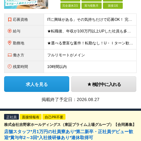
完全週休2日
賞与複数月
面接1回
応募資格
ITに興味がある」その気持ちだけで応募OK！ 完全未経験OK！人柄採用！ ◆未経験歓迎 ◆学歴不問、文系理系不問 ◆第二新卒歓迎 ★経験や知識よりも、あなたの「挑戦したい」という気持ちを重視します
給与
★転職後、年収が100万円以上UPした社員も多数！ 【未経験者】 月給27.5万円＋諸手当＋賞与 【経験者】※実務3年以上を想定 月給30万円以上＋諸手当＋賞与 ※経験やスキルに応じて決定します
勤務地
★選べる豊富な案件！転勤なし！U・Ｉターン歓迎！ ★フルリモート案件あり！ 東京、神奈川、埼玉、千葉、愛知、大阪、兵庫、京都、広島、福岡をはじめとする全国各地のプロジェクト先。 プライム上場、グロ
働き方
フルリモートがメイン
残業時間
10時間以内
求人を見る
検討中に入れる
掲載終了予定日：
2026.08.27
正社員
面接情報有
自己PR不要
株式会社吉野家ホールディングス（東証プライム上場グループ）【合同募集】
店舗スタッフ*月1万円の社員寮あり*第二新卒・正社員デビュー歓
迎*賞与年2～3回*入社後研修あり*連休取得可