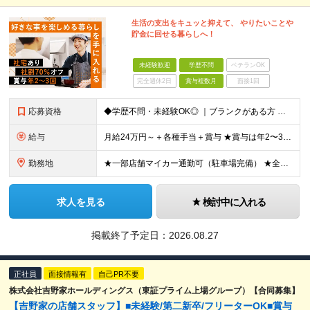
生活の支出をキュッと抑えて、 やりたいことや
貯金に回せる暮らしへ！
未経験歓迎
学歴不問
ベテランOK
完全週休2日
賞与複数月
面接1回
応募資格
◆学歴不問・未経験OK◎ ｜ブランクがある方 ｜転職回数が気になる方 ｜飲食業界にチャレンジしたい方 ｜副業OK どんな方も大歓迎！「やってみたい」という気持ちがあればOKです◎
給与
月給24万円～＋各種手当＋賞与 ★賞与は年2〜3回支給 （7月・12月の年2回＋会社業績により2月に決算賞与あり） ★家賃1万円の格安寮や70%オフの食事補助により、毎月の支出を大幅に抑えられます。
勤務地
★一部店舗マイカー通勤可（駐車場完備） ★全国の各店舗で募集中！続々出店予定！ ■首都圏エリア 埼玉、千葉、東京、神奈川、山梨 ■北日本エリア 北海道、青森、岩手、宮城、秋田、山形、福島、茨城、栃
求人を見る
検討中に入れる
掲載終了予定日：
2026.08.27
正社員
面接情報有
自己PR不要
株式会社吉野家ホールディングス（東証プライム上場グループ）【合同募集】
【吉野家の店舗スタッフ】■未経験/第二新卒/フリーターOK■賞与