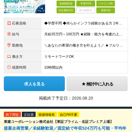
未経験歓迎
学歴不問
ベテランOK
完全週休2日
賞与複数月
面接1回
応募資格
◆学歴不問 ◆何らかインフラ経験がある方 1年未満のご経験でも歓迎！ ◆経験年数・担当フェーズ・言語不問 ＼こんな方もぜひご応募ください！／ ・IT業界で何らかの実務経験をお持ちの方 ・第二新卒の方
給与
月給35万円～100万円 ★経験・能力を考慮の上、決定 ★前職給与を100％保証 ★案件内容の開示・明確な評価制度 ※上記金額には30時間分・6万6500円以上の固定残業代が含まれています ※超過
勤務地
＼あなたの希望の働き方を叶えよう／ ★フルリモート・リモートワークOK ★希望を考慮します ★転居を伴う転勤は無し 本社：東京都豊島区高田2丁目17-22 目白中野ビル 5階 大阪：大阪府大阪市西区
働き方
リモートワークOK
残業時間
10時間以内
求人を見る
検討中に入れる
掲載終了予定日：
2026.08.20
終了間近
正社員
面接情報有
自己PR不要
東建コーポレーション株式会社【東証プライム・名証プレミア上場】
提案企画営業／未経験歓迎／固定給で年収524万円も可能・平均年