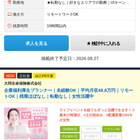
勤務地
★転勤なし｜好きなエリアでの勤務｜UIターン歓迎 全国47都道府県にある支社のいずれかにて勤務していただきます。 ＜募集エリア＞ ◆北海道・東北：北海道/青森/宮城/岩手/秋田/山形/福島
働き方
リモートワークOK
残業時間
10時間以内
求人を見る
検討中に入れる
掲載終了予定日：
2026.08.27
NEW
正社員
自己PR不要
大同生命保険株式会社
企業福利厚生プランナー｜未経験OK｜平均月収48.8万円｜リモー
トOK｜残業ほぼなし｜転勤なし｜女性活躍中
ライフイベントを経てもずっと活躍できます！ #
基本17時退社 #土日祝休み #配属部署の93％
が女性
未経験歓迎
学歴不問
ベテランOK
完全週休2日
賞与複数月
面接1回