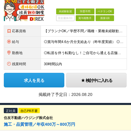
未経験歓迎
学歴不問
ベテランOK
完全週休2日
賞与複数月
面接1回
応募資格
【ブランクOK／学歴不問／職種・業種未経験歓迎】 ≪こんな方にピッタリ≫ □ 転勤のない会社で、家族との生活基盤を安定させたい □ 満員電車の通勤から卒業したい □ コミュニケーションを大切にしなが
給与
◎賞与年間4.6か月分支給あり（昨年度実績） ◎モデル賞与例：979,800円 ※昨年実績 ◎借り上げ社宅制度や従業員購買制度など生活にうれしい制度完備 月給17万3200円～33万6500円＋各種
勤務地
◎転居を伴う転勤なし！ご自宅から通える店舗への配属です。 ◎車・バイク・自転車通勤OK！（ガソリン代支給(規定あり)／駐車場完備） 【全国各地の『ダイレックス』各店舗】 ※関東エリア、九州エリア、中
残業時間
30時間以内
求人を見る
検討中に入れる
掲載終了予定日：
2026.08.20
正社員
自己PR不要
住友不動産ハウジング株式会社
施⼯・品質管理／年収400万～800万円