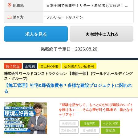
勤務地
日本全国で募集中！リモート希望者も大歓迎！ ※クライアントオフィスへの出勤が必要な場合は、 「東京オフィス」または「首都圏・関西圏」になります ※勤務地の選択はご希望を考慮し、転居を伴う転勤はありま
働き方
フルリモートがメイン
求人を見る
検討中に入れる
掲載終了予定日：
2026.08.20
終了間近
正社員
自己PR不要
話を聞きたい応募可
株式会社ワールドコンストラクション 【東証一部】 (ワールドホールディング
ス・グループ)
【施工管理】社宅&帰省旅費有＊多様な建設プロジェクトに関われ
る
「経験を活かして、もっとのびのび建設のシゴト
を続ける」――そんな夢が叶う職場で、新たなキ
ャリアを！
未経験歓迎
学歴不問
ベテランOK
完全週休2日
賞与複数月
面接1回