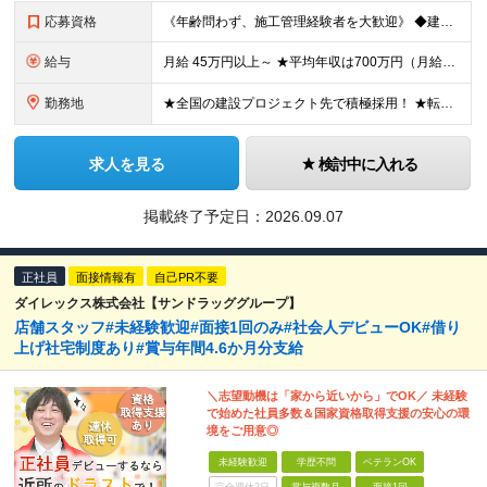
応募資格
《年齢問わず、施工管理経験者を大歓迎》 ◆建設業界で技術系の実務経験があればOK ★経験に応じて、月給50万円以上、平均年収700万円以上も可能です 《応募条件》 ◆建設業界で技術系職種（施工管理や
給与
月給 45万円以上～ ★平均年収は700万円（月給50万円） ◎残業手当は、全額別途支給します。 ◎年齢・経験・能力などを考慮の上、決定します。 ◎試用期間3ヶ月あり。その間の待遇に変動はありません
勤務地
★全国の建設プロジェクト先で積極採用！ ★転居を伴う転勤なし ★配属先は希望を最大限考慮します ★I・Uターン支援・寮あり ★案件によりマイカー通勤OK ＝拠点一覧＝ ◆本社／東京都港区東新橋2丁目
求人を見る
検討中に入れる
掲載終了予定日：
2026.09.07
正社員
面接情報有
自己PR不要
ダイレックス株式会社【サンドラッググループ】
店舗スタッフ#未経験歓迎#面接1回のみ#社会人デビューOK#借り
上げ社宅制度あり#賞与年間4.6か月分支給
＼志望動機は「家から近いから」でOK／ 未経験
で始めた社員多数＆国家資格取得支援の安心の環
境をご用意◎
未経験歓迎
学歴不問
ベテランOK