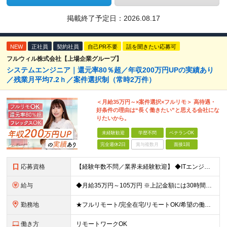
掲載終了予定日：
2026.08.17
NEW
正社員
契約社員
自己PR不要
話を聞きたい応募可
フルウィル株式会社【上場企業グループ】
システムエンジニア｜還元率80％超／年収200万円UPの実績あり
／残業月平均7.2ｈ／案件選択制（常時2万件）
＜月給35万円～×案件選択×フルリモ＞ 高待遇・
好条件の理由は“長く働きたい”と思える会社にな
りたいから。
未経験歓迎
学歴不問
ベテランOK
完全週休2日
賞与複数月
面接1回
応募資格
【経験年数不問／業界未経験歓迎】 ◆ITエンジニアとしての実務経験がある方 （開発・インフラ・テスト・ヘルプデスクなどジャンル不問） ※学歴不問 ※ブランクがある方、独学から実務経験をお持ちの方も大
給与
◆月給35万円～105万円 ※上記金額には30時間分・6万6000円～19.9万円の固定残業代が含まれています。 固定残業代を超える勤務が発生した場合は、追加支給いたします。 ※試用期間3ヶ月あり
勤務地
★フルリモート/完全在宅/リモートOK/希望の働き方が叶う ◆ご自身のご希望や居住地を考慮し、決定します。 ◆転居を伴う転勤はありません。 全国各地のプロジェクト先での勤務となります。 【東京本
働き方
リモートワークOK