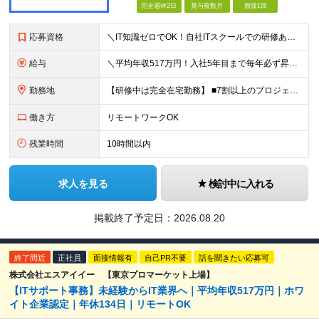
完全週休2日
賞与複数月
面接1回
応募資格
＼IT知識ゼロでOK！自社ITスクールでの研修あり／ ■完全未経験OK(文系出身70％) ■第二新卒歓迎 ■学歴不問 └社会人未経験の方も歓迎します！ 5名以上の採用を予定しているので、同期と入社も
給与
＼平均年収517万円！入社5年目まで毎年必ず昇給／ ■賞与年3回 ■年収800万円以上も可 ■入社3年以上の平均年収469.2万円 月給23万2000円以上＋賞与年3回＋各種手当 ☆入社5年目まで最
勤務地
【研修中は完全在宅勤務】 ■7割以上のプロジェクトでリモートワークを導入 ■フルリモートもあり ■一都三県のプロジェクト先 ■転居を伴う転勤なし ＜プロジェクト先＞ 東京・神奈川・千葉・埼玉でのプロ
働き方
リモートワークOK
残業時間
10時間以内
求人を見る
検討中に入れる
掲載終了予定日：
2026.08.20
終了間近
正社員
面接情報有
自己PR不要
話を聞きたい応募可
株式会社エスアイイー 【東京プロマーケット上場】
【ITサポート事務】未経験からIT業界へ｜平均年収517万円｜ホワ
イト企業認定｜年休134日｜リモートOK