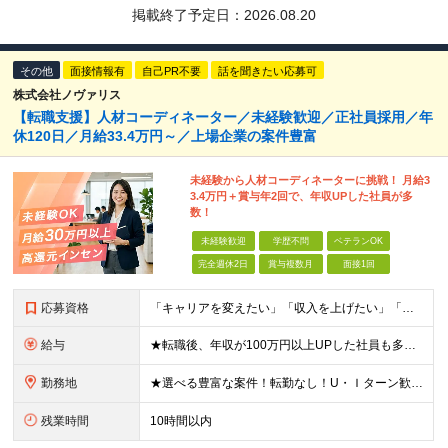
掲載終了予定日：
2026.08.20
その他
面接情報有
自己PR不要
話を聞きたい応募可
株式会社ノヴァリス
【転職支援】人材コーディネーター／未経験歓迎／正社員採用／年
休120日／月給33.4万円～／上場企業の案件豊富
未経験から人材コーディネーターに挑戦！ 月給3
3.4万円＋賞与年2回で、年収UPした社員が多
数！
未経験歓迎
学歴不問
ベテランOK
完全週休2日
賞与複数月
面接1回
応募資格
「キャリアを変えたい」「収入を上げたい」「将来に強いスキルを身につけたい」方歓迎！ ・未経験歓迎 ・学歴不問 ・第二新卒歓迎 ＼経験やスキルではなく、“これから”を重視します／ 「今のままでいい
給与
★転職後、年収が100万円以上UPした社員も多数！ 月給33.4万円～45万円＋諸手当＋賞与年2回 ※インセンティブが発生する案件もあります。 【固定残業代について】 なし（残業代は、実際の労働
勤務地
★選べる豊富な案件！転勤なし！U・Ｉターン歓迎！ 東京、神奈川、埼玉、千葉、愛知、大阪、兵庫、京都、広島、福岡をはじめとする全国各地のプロジェクト先。 プライム上場、グロース上場企業の大手～ベンチ
残業時間
10時間以内