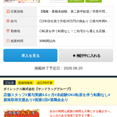
完全週休2日
賞与複数月
面接1回
応募資格
【職種・業種未経験、第二新卒歓迎／学歴不問】 ◎社会人デビューの方も大歓迎！ ≪こんな方にピッタリ≫ □ 家の近くでまずは正社員として一歩を踏み出したい □ 安定した上場グループ企業で長く働きたい
給与
◎2年目社員で月収28万円の例あり ◎賞与年間4.6か月分支給あり（昨年度実績） ◎借り上げ社宅制度や従業員購買制度など生活にうれしい制度完備 月給17万3200円～33万6500円＋各種手当＋賞与
勤務地
◎転居を伴う転勤なし！ご自宅から通える店舗への配属です。 ◎車・バイク・自転車通勤OK！（ガソリン代支給(規定あり)／駐車場完備） 【全国各地の『ダイレックス』各店舗】 ※関東エリア、九州エリア、中
残業時間
30時間以内
求人を見る
検討中に入れる
掲載終了予定日：
2026.08.20
正社員
面接情報有
自己PR不要
ダイレックス株式会社【サンドラッググループ】
店舗スタッフ#賞与実績4.6ヶ月#未経験OK#転居を伴う転勤なし#
資格取得支援あり#面接1回#退職金あり
自分の時間も家族の時間も大事にする働き方へ。
なじみのある地域で定年まで働く。