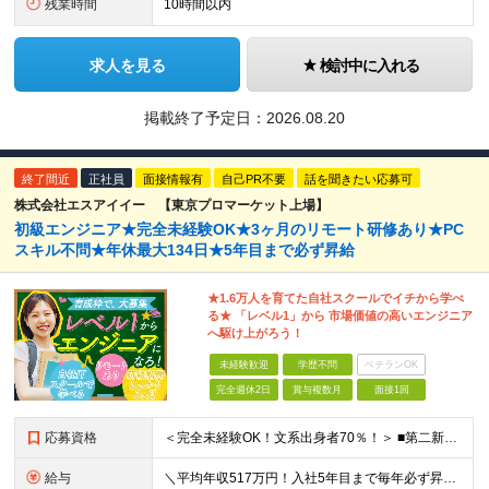
残業時間
10時間以内
求人を見る
検討中に入れる
掲載終了予定日：
2026.08.20
終了間近
正社員
面接情報有
自己PR不要
話を聞きたい応募可
株式会社エスアイイー 【東京プロマーケット上場】
初級エンジニア★完全未経験OK★3ヶ月のリモート研修あり★PC
スキル不問★年休最大134日★5年目まで必ず昇給
★1.6万人を育てた自社スクールでイチから学べ
る★ 「レベル1」から 市場価値の高いエンジニア
へ駆け上がろう！
未経験歓迎
学歴不問
ベテランOK
完全週休2日
賞与複数月
面接1回
応募資格
＜完全未経験OK！文系出身者70％！＞ ■第二新卒歓迎 ■学歴・経歴不問・社会人未経験もOK ■20代を中心に活躍中◎ ★☆先輩たちの前職☆★ 元アパレルスタッフや塾講師、介護士、事務、営業など社員
給与
＼平均年収517万円！入社5年目まで毎年必ず昇給／ ■賞与年3回 ■年収800万円以上も可 ■入社3年以上の平均年収469.2万円 月給23万2000円以上＋賞与年3回＋各種手当 ☆入社5年目まで最