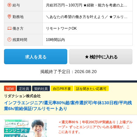
給与
月給35万円～100万円 ★経験・能力を考慮の上、決定 ★前職給与を100％保証 ★案件内容の開示・明確な評価制度 ※上記金額には30時間分・6万6500円以上の固定残業代が含まれています ※超過
勤務地
＼あなたの希望の働き方を叶えよう／ ★フルリモート・リモートワークOK ★希望を考慮します ★転居を伴う転勤は無し 本社：東京都豊島区高田2丁目17-22 目白中野ビル 5階 大阪：大阪府大阪市西区
働き方
リモートワークOK
残業時間
10時間以内
求人を見る
検討中に入れる
掲載終了予定日：
2026.08.20
NEW
正社員
契約社員
自己PR不要
話を聞きたい応募可
リダクション株式会社
インフラエンジニア/還元率80%超/案件選択可/年休130日程/平均残
業6h/前給保証/フルリモートあり
＜還元率80％｜年収200万UP実績あり｜上場グル
ープ＞ ずっとエンジニアでいられる環境が、こ
こにあります。