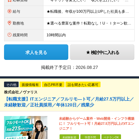
応募資格
「キャリアを変えたい」「収入を上げたい」「将来に強いスキルを身につけたい」方歓迎！ ・未経験歓迎 ・学歴不問 ・第二新卒歓迎 ＼経験やスキルではなく、“これから”を重視します／ 「今のままでいい
給与
★転職後、年収が100万円以上UPした社員も多数！ 月給25.9万円以上＋諸手当＋賞与年2回＋インセンティブ 【固定残業代について】 なし（残業代は、実際の労働時間に応じて別途全額支給）
勤務地
★選べる豊富な案件！転勤なし！U・Ｉターン歓迎！ 東京、神奈川、埼玉、千葉、愛知、大阪、兵庫、京都、広島、福岡をはじめとする全国各地のプロジェクト先。 プライム上場、グロース上場企業の大手～ベンチ
残業時間
10時間以内
求人を見る
検討中に入れる
掲載終了予定日：
2026.08.27
その他
面接情報有
自己PR不要
話を聞きたい応募可
株式会社ノヴァリス
【転職支援】ITエンジニア／フルリモ―ト可／月給27.5万円以上／
未経験歓迎／正社員採用／年休120日／残業少
未経験からゲーム案件・Web開発・インフラ構築
に！ フルリモ―ト可！月給27.5万円以上のITエン
ジニア！
未経験歓迎
学歴不問
ベテランOK