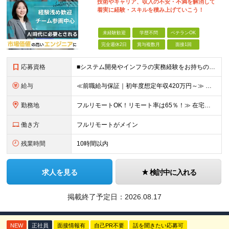
技術やキャリア、収入の不安・不満を解消して
着実に経験・スキルを積み上げていこう！
未経験歓迎
学歴不問
ベテランOK
完全週休2日
賞与複数月
面接1回
応募資格
■システム開発やインフラの実務経験をお持ちの方（言語・工程・年数不問） ■学歴不問 ┗システムサポートや運用保守・テスターなど幅広い経験の方も歓迎します！ ┗独学や実務未経験者といった方からの応募も歓
給与
≪前職給与保証｜初年度想定年収420万円～≫ 月給35万円以上＋決算賞与＋交通費 ※スキル・経験を考慮の上、優遇します ※上記月給には固定残業代月20時間分(4万5000円以上)を含みます。超過し
勤務地
フルリモートOK！リモート率は65％！≫ 在宅勤務または東京・神奈川・埼玉・千葉のお客様先での勤務 ■本社 東京都港区芝2-22-15 STKビル 1F (変更の範囲)上記を除く当社関連勤務地
働き方
フルリモートがメイン
残業時間
10時間以内
求人を見る
検討中に入れる
掲載終了予定日：
2026.08.17
NEW
正社員
面接情報有
自己PR不要
話を聞きたい応募可