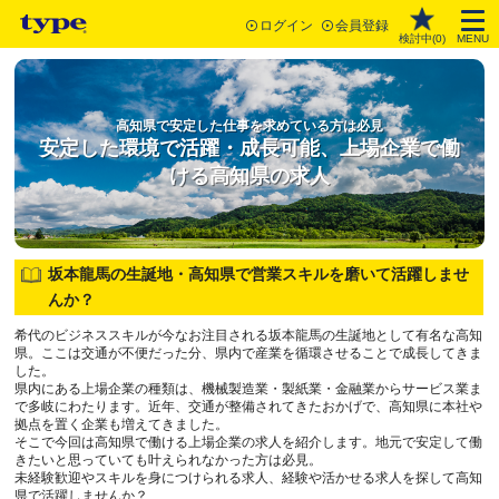
ログイン
会員登録
検討中(
0
)
MENU
高知県で安定した仕事を求めている方は必見
安定した環境で活躍・成長可能、上場企業で働
ける高知県の求人
坂本龍馬の生誕地・高知県で営業スキルを磨いて活躍しませ
んか？
希代のビジネススキルが今なお注目される坂本龍馬の生誕地として有名な高知
県。ここは交通が不便だった分、県内で産業を循環させることで成長してきま
した。
県内にある上場企業の種類は、機械製造業・製紙業・金融業からサービス業ま
で多岐にわたります。近年、交通が整備されてきたおかげで、高知県に本社や
拠点を置く企業も増えてきました。
そこで今回は高知県で働ける上場企業の求人を紹介します。地元で安定して働
きたいと思っていても叶えられなかった方は必見。
未経験歓迎やスキルを身につけられる求人、経験や活かせる求人を探して高知
県で活躍しませんか？