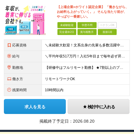
【上場企業×ホワイト認定企業】 「働きながら、
お給料も上がっていく。」 そんな当たり前が、
やっぱり一番嬉しい。
未経験歓迎
学歴不問
ベテランOK
完全週休2日
賞与複数月
面接1回
応募資格
＼未経験大歓迎！文系出身の先輩も多数活躍中／ ◆PCスキルに自信のない方も歓迎 ◆完全未経験OK ◆社会人デビューもOK ◆学歴不問 「働きながら少しずつ専門スキルを身につけたい」という意欲重視の採
給与
＼平均年収517万円！入社5年目まで毎年必ず昇給／ ■賞与年3回 ■年収800万円以上も可 ■入社3年以上の平均年収469.2万円 月給23万2000円以上＋賞与年3回＋各種手当 ☆入社5年目まで最
勤務地
【研修中はフルリモート勤務】 ★7割以上のプロジェクトでリモートワークを導入 ★一都三県のプロジェクト先 ★転居を伴う転勤なし ＜プロジェクト先＞ 東京・神奈川・千葉・埼玉でのプロジェクト先にて勤務
働き方
リモートワークOK
残業時間
10時間以内
求人を見る
検討中に入れる
掲載終了予定日：
2026.08.20