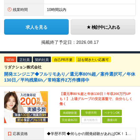
残業時間
10時間以内
求人を見る
検討中に入れる
掲載終了予定日：
2026.08.17
NEW
正社員
契約社員
自己PR不要
話を聞きたい応募可
リダクション株式会社
開発エンジニア◆フルリモあり／還元率80%超／案件選択可／年休
130日／平均残業6h／常時案件2万件獲得中
【還元率80％超と年休130日！年収200万円UP
も！】 上場グループの安定基盤で、自分らしく
働く
未経験歓迎
学歴不問
ベテランOK
完全週休2日
賞与複数月
面接1回
応募資格
◆学歴不問 ◆何らかの開発経験があればOK！ 1年未満のご経験でも歓迎！ ◆経験年数・担当フェーズ・言語不問 ＼こんな方もぜひご応募ください！／ ・IT業界で何らかの実務経験をお持ちの方 ・第二新卒