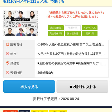
収819万円／年休121日／地元で働ける
「未経験から稼げるの？しっかり休めるの？」
様々な社員のリアルな声をお届けします。
未経験歓迎
学歴不問
ベテランOK
完全週休2日
賞与複数月
面接1回
応募資格
◎100％人物や意欲重視の採用 高卒以上 普通自動車第一種運転免許取得者（AT限定可） ★職歴は全く問いません！ 前向きにコツコツと向き合える方であれば結果がついてくるお仕事です。 現職・無職、正社
給与
＼平均年収819万円！社員の最大年収3,131万円／ 固定給だけで、年収524万円も可能！ インセンティブだけでなく固定給でもしっかり稼げる仕組みです！ 【入社初年度】 年収400万～550万円＋イ
勤務地
■全国各地の事業所で募集中 ■積極採用エリア：東京・神奈川・埼玉・千葉・愛知 ※希望の勤務地で働ける！通勤可能な事業所を選定していきます ※地元に戻って働きたいUターン希望者も歓迎します！ ※社用車を
残業時間
20時間以内
求人を見る
検討中に入れる
掲載終了予定日：
2026.08.24