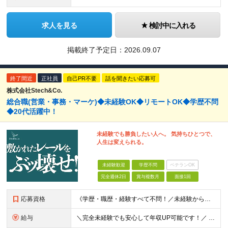
求人を見る
検討中に入れる
掲載終了予定日：
2026.09.07
終了間近
正社員
自己PR不要
話を聞きたい応募可
株式会社Stech&Co.
総合職(営業・事務・マーケ)◆未経験OK◆リモートOK◆学歴不問
◆20代活躍中！
未経験でも勝負したい人へ。 気持ちひとつで、
人生は変えられる。
未経験歓迎
学歴不問
ベテランOK
完全週休2日
賞与複数月
面接1回
応募資格
《学歴・職歴・経験すべて不問！／未経験からのチャレンジ大歓迎◎》 ▼こんな気持ち、ひとつでも当てはまる方はぜひ！ □ なにか、人生を変えるきっかけがほしい □ 立ち仕事に疲れて、そろそろ座り仕事がい
給与
＼完全未経験でも安心して年収UP可能です！／ -------------- 【1】営業 月給25万円～80万円＋賞与 【2】事務 月給21万円～50万円＋賞与 【3】マーケ 月給25万円～80万円