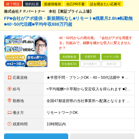
終了間近
契約社員
面接情報有
自己PR不要
話を聞きたい応募可
株式会社ＦＰパートナー 本社【東証プライム上場】
FP■会社がアポ提供・新規開拓なし■リモート■残業月2.8h■転勤無
■40~50代活躍■平均年収888万円超
40・50代からの再出発。 「会社がアポを用意す
る」仕組みで、経験を確かな収入に変えません
か？
未経験歓迎
学歴不問
ベテランOK
完全週休2日
賞与複数月
面接1回
応募資格
★学歴不問・ブランクOK・40～50代活躍中 ▼以下いずれかのご経験をお持ちの方 ■金融業界（保険会社や銀行、証券会社、信用金庫など）での就業経験 ■何かしらの営業経験をお持ちの方 ※ブランクのある方
給与
<平均報酬>※早期から安定収入を得られます ■2年目～：888万円 ■3年目～：960万円 ■4年目～：1028万円 ★成果連動型報酬（営業成績に応じて支給/45時間分固定残業代含む/超過分は別途支
勤務地
全国47都道府県の当社事業所へ配属となります ※居住地や希望の勤務先を考慮します ※リモートワークOK／転勤なし ＜本社＞ 東京都台東区浅草橋1-1-8 FP浅草橋ビル (変更の範囲)上記を除く当
働き方
リモートワークOK
残業時間
10時間以内