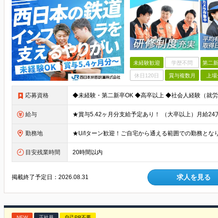
未経験歓迎
学歴不問
第二新
休日120日
賞与複数月
上場
応募資格
給与
勤務地
目安残業時間
20時間以内
求人を見る
掲載終了予定日：
2026.08.31
NEW
正社員
自己PR不要