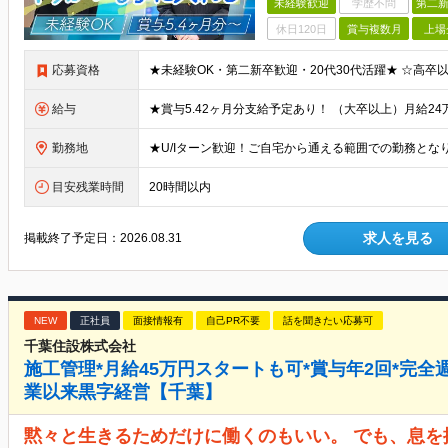
未経験歓迎
学歴不問
第二新
休日120日
賞与複数月
上場
応募資格
給与
勤務地
目安残業時間
20時間以内
求人を見る
掲載終了予定日：
2026.08.31
NEW
正社員
面接情報有
自己PR不要
話を聞きたい応募可
千葉住設株式会社
施工管理*月給45万円スタートも可*賞与年2回*完全週
業以来黒字経営【千葉】
黙々と生きるためだけに働くのもいい。 でも、息