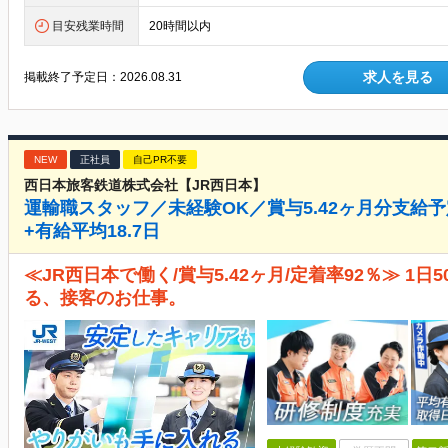
目安残業時間
20時間以内
求人を見る
掲載終了予定日：
2026.08.31
NEW
正社員
自己PR不要
西日本旅客鉄道株式会社【JR西日本】
運輸職スタッフ／未経験OK／賞与5.42ヶ月分支給予
+有給平均18.7日
≪JR西日本で働く/賞与5.42ヶ月/定着率92％≫ 1
る、接客のお仕事。