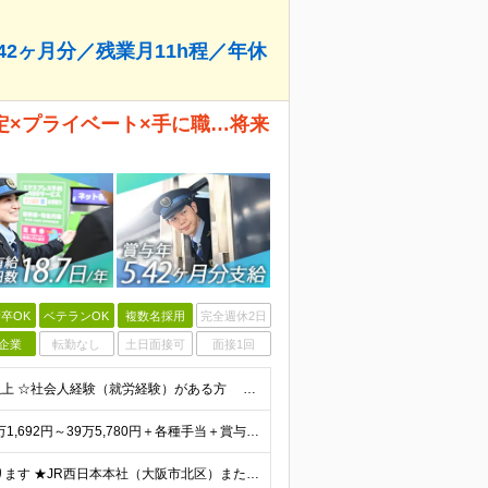
42ヶ月分／残業月11h程／年休
安定×プライベート×手に職…将来
卒OK
ベテランOK
複数名採用
完全週休2日
企業
転勤なし
土日面接可
面接1回
★未経験OK・第二新卒歓迎・20代30代活躍★ ☆高卒以上 ☆社会人経験（就労経験）がある方 業界・ポジション・年数は不問です！ 「誰もが知る大手企業で働きたい」 「1人より、チームで仕事がした
★賞与5.42ヶ月分支給予定あり！ （大卒以上）月給24万1,692円～39万5,780円＋各種手当＋賞与2回 （高卒以上）月給22万2,662円～39万5,780円＋各種手当＋賞与2回 ※上記は2
★U/Iターン歓迎！ご自宅から通える範囲での勤務となります ★JR西日本本社（大阪市北区）または、当社事業エリア内（北陸から北九州まで）の各支社で勤務 ※関西に本社あり※ 〈近畿エリア〉 三重県（