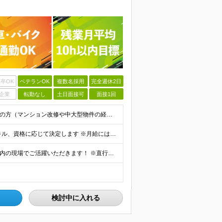
卒OK
ベテランOK
複数名採用
完全週休2日
企業
転勤なし
土日面接可
面接1回
＜年齢・学歴不問！＞ ■管工事の施工管理経験をお持ちの方（マンション改修や中大型物件の経験など） ■管工事施工管理技士（1級または2級）をお持ちの方 ★30代～60代まで、幅広い年代が活躍中の職場で
月給40万円～50万円＋賞与年2回 ※月給は、経験やスキル、資格に応じて決定します ※月給には、固定残業代（62,900円～110,700円/月40時間分）を含みます。超過分は別途全額支給します
【転勤なし◎マイカー通勤OK！】 千葉市内・東京23区内の現場でご活躍いただきます！ ※直行直帰のケースもあります ■本社： 千葉県松戸市稔台5-7-8 ※（変更の範囲）上記を除く当社関連勤務地
検討中に入れる