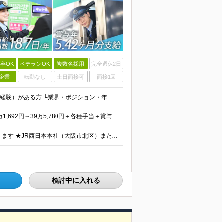
卒OK
ベテランOK
複数名採用
完全週休2日
企業
転勤なし
土日面接可
面接1回
◆未経験・第二新卒OK ◆高卒以上 ◆社会人経験（就労経験）がある方 └業界・ポジション・年数不問 〈20～30代の社員が多数活躍中！〉 若手からベテランまで、さまざまな方が在籍。 前職経験を活かし
★賞与5.42ヶ月分支給予定あり！ （大卒以上）月給24万1,692円～39万5,780円＋各種手当＋賞与2回 （高卒以上）月給22万2,662円～39万5,780円＋各種手当＋賞与2回 ※上記は
★U/Iターン歓迎！ご自宅から通える範囲での勤務となります ★JR西日本本社（大阪市北区）または、当社事業エリア内（北陸から北九州まで）の各支社で勤務 ※関西に本社あり※ 〈近畿エリア〉 三重県（
検討中に入れる