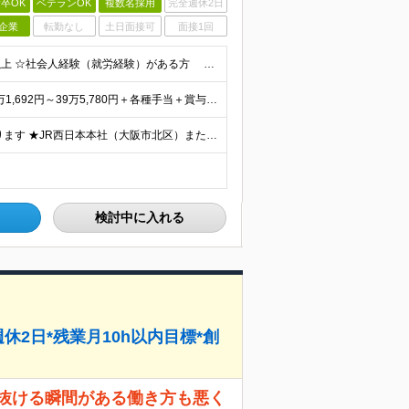
卒OK
ベテランOK
複数名採用
完全週休2日
企業
転勤なし
土日面接可
面接1回
★未経験OK・第二新卒歓迎・20代30代活躍★ ☆高卒以上 ☆社会人経験（就労経験）がある方 業界・ポジション・年数は不問です！ 「誰もが知る大手企業で働きたい」 「1人より、チームで仕事がした
★賞与5.42ヶ月分支給予定あり！ （大卒以上）月給24万1,692円～39万5,780円＋各種手当＋賞与2回 （高卒以上）月給22万2,662円～39万5,780円＋各種手当＋賞与2回 ※上記は
★U/Iターン歓迎！ご自宅から通える範囲での勤務となります ★JR西日本本社（大阪市北区）または、当社事業エリア内（北陸から北九州まで）の各支社で勤務 ※関西に本社あり※ 〈近畿エリア〉 三重県（
検討中に入れる
休2日*残業月10h以内目標*創
を抜ける瞬間がある働き方も悪く