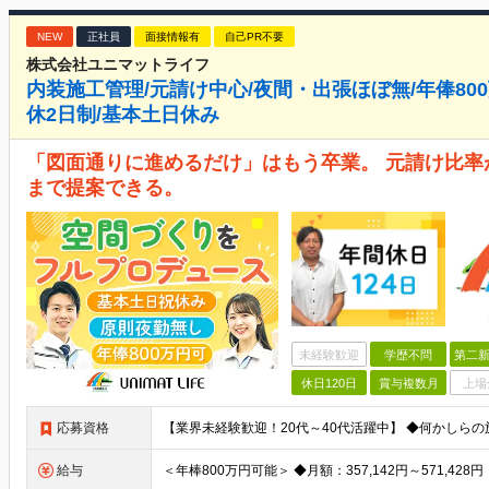
NEW
正社員
面接情報有
自己PR不要
株式会社ユニマットライフ
内装施工管理/元請け中心/夜間・出張ほぼ無/年俸800
休2日制/基本土日休み
「図面通りに進めるだけ」はもう卒業。 元請け比
まで提案できる。
未経験歓迎
学歴不問
第二新
休日120日
賞与複数月
上場
応募資格
給与