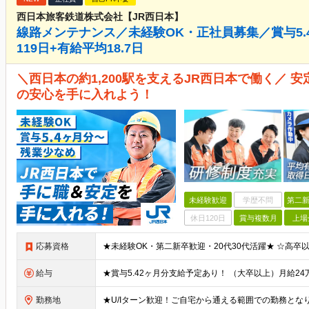
西日本旅客鉄道株式会社【JR西日本】
線路メンテナンス／未経験OK・正社員募集／賞与5.
119日+有給平均18.7日
＼西日本の約1,200駅を支えるJR西日本で働く／ 
の安心を手に入れよう！
未経験歓迎
学歴不問
第二新
休日120日
賞与複数月
上場
応募資格
給与
勤務地