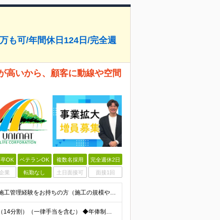
万も可/年間休日124日/完全週
率が高いから、顧客に動線や空間
卒OK
ベテランOK
複数名採用
完全週休2日
企業
転勤なし
土日面接可
面接1回
【業界未経験歓迎！20代～40代活躍中】 ◆何かしらの施工管理経験をお持ちの方（施工の規模や年数は不問） ※工務店での経験も大歓迎です！ ※学歴不問 ～このような方にオススメです～ ・ゼロベースで空
＜年棒800万円可能＞ ◆月額：357,142円～571,428円（14分割）（一律手当を含む） ◆年俸制：500万円～800万円 ※年俸額の1/14を毎月支給（残りの2/14は6・12月に賞与支給