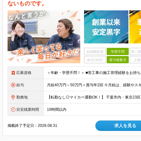
ないものです。
未経験歓迎
学歴不問
第二新
休日120日
賞与複数月
上場
応募資格
給与
勤務地
目安残業時間
10時間以内
求人を見る
掲載終了予定日：
2026.08.31