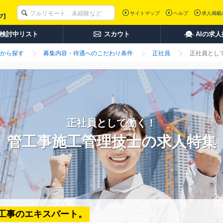
サイトマップ
ヘルプ
求人掲載
検討中リスト
スカウト
AIの求
から探す
募集内容・待遇へのこだわり条件
正社員
正社員とし
正社員として働く！
管工事施工管理技士の求人特集
工事のエキスパート。