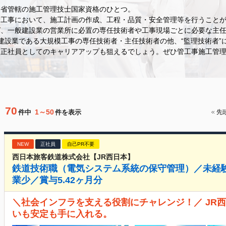
通省管轄の施工管理技士国家資格のひとつ。
管工事において、施工計画の作成、工程・品質・安全管理等を行うこと
ば、一般建設業の営業所に必置の専任技術者や工事現場ごとに必要な主
建設業である大規模工事の専任技術者・主任技術者の他、“監理技術者”
、正社員としてのキャリアアップも狙えるでしょう。ぜひ管工事施工管
70
1～50
件中
件を表示
先
NEW
正社員
自己PR不要
西日本旅客鉄道株式会社【JR西日本】
鉄道技術職（電気システム系統の保守管理）／未経験
業少／賞与5.42ヶ月分
＼社会インフラを支える役割にチャレンジ！／ JR
いも安定も手に入れる。