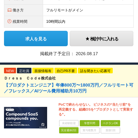
働き方
フルリモートがメイン
残業時間
10時間以内
求人を見る
検討中に入れる
掲載終了予定日：
2026.08.17
NEW
正社員
面接情報有
自己PR不要
話を聞きたい応募可
Ｄｒｅｓｓ Ｃｏｄｅ株式会社
【プロダクトエンジニア】年俸800万〜1800万円／フルリモート可
／フレックス／AIツール費用補助月10万円
PoCで終わらせない。 ビジネスの“当たり前”を
再定義する、組織OSを“プロダクトとして実装す
る”。
未経験歓迎
学歴不問
ベテランOK
完全週休2日
賞与複数月
面接1回