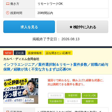
働き方
リモートワークOK
残業時間
20時間以内
求人を見る
検討中に入れる
掲載終了予定日：
2026.08.13
NEW
正社員
面接情報有
話を聞きたい応募可
カルペ・ディエム合同会社
インフラエンジニア／案件選択制＆リモート案件多数／前職の給与
保障／経験が浅く不安な方もまずは応募OK
遠回りで終わるな。積み上げた経験を武器に、
次は挑戦できる案件を選ぼう。
未経験歓迎
学歴不問
ベテランOK
完全週休2日
賞与複数月
面接1回