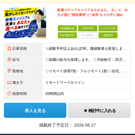
配属ガチャでキャリアを止めるな。 次こそ、自
分が望む"開発環境"と"成長"をその手に掴め
未経験歓迎
学歴不問
ベテランOK
完全週休2日
賞与複数月
面接1回
応募資格
＼経験半年以上あればOK。微経験者も歓迎します！／ ■何かしらの開発経験がある方（言語・領域・工程不問） ■学歴不問・第二新卒歓迎 ■社会人歴10年以上の方も歓迎 ＼経験が浅い方もぜひご応募を！／
給与
◇前職の給与を保障します。 ◇月給例①：30万～ ※経験1年程度を目安 ◇月給例②：41万～ ※経験3年程度を目安 ※試用期間6か月（給与・待遇の変動はありません。） ＼昇給について／ 案件単価の
勤務地
◇リモート併用7割・フルリモート1割 ◇自宅、または案件先（東京23区がメイン・埼玉・神奈川・千葉・愛知県にもあり） ＼管理がなく自由な環境／ 日報はもちろん、帰社日の強制も一切なし！ 自分らしく働
働き方
リモートワークがメイン
残業時間
20時間以内
求人を見る
検討中に入れる
掲載終了予定日：
2026.08.27