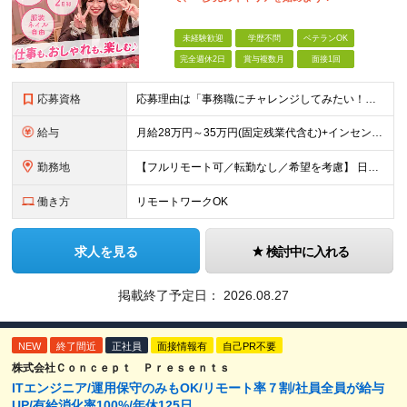
未経験歓迎
学歴不問
ベテランOK
完全週休2日
賞与複数月
面接1回
応募資格
応募理由は「事務職にチャレンジしてみたい！」でOK！ #学歴不問 #未経験OK #第二新卒歓迎 ★1つでも当てはまれば、マッチング率高め★ □ オフィスワークデビューしたい方 □ 人をサポートする
給与
月給28万円～35万円(固定残業代含む)+インセンティブ＋各種手当 ※経験・能力等を考慮の上、決定します。 ※残業はほとんどありませんが、発生した場合は時間外手当を100％支給します。 【固定残業
勤務地
【フルリモート可／転勤なし／希望を考慮】 日本47都道府県、どこでも就業可能！ （東京・神奈川・埼玉・千葉・北海道・宮城・愛知・大阪・福岡・新潟など 各拠点近郊のプロジェクト先） 【Point】
働き方
リモートワークOK
求人を見る
検討中に入れる
掲載終了予定日：
2026.08.27
NEW
終了間近
正社員
面接情報有
自己PR不要
株式会社Ｃｏｎｃｅｐｔ Ｐｒｅｓｅｎｔｓ
ITエンジニア/運用保守のみもOK/リモート率７割/社員全員が給与
UP/有給消化率100%/年休125日