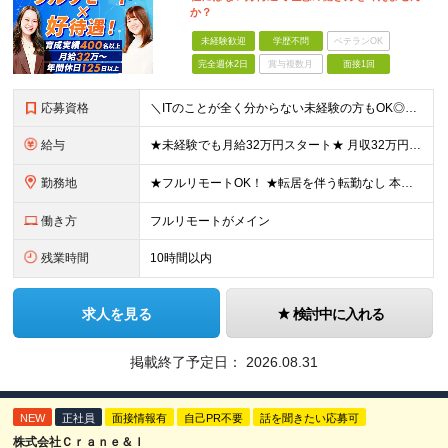
か？
未経験歓迎
学歴不問
ベテランOK
完全週休2日
賞与複数月
面接1回
応募資格
＼ITのことが全く分からない未経験の方もOK◎／≪ポテンシャル採用実施中≫ ★未経験OK！フリータからの正社員デビューもOK！ ★学歴不問 ≪こんな方にピッタリです！≫ ◎未経験から本気でエンジニア
給与
★未経験でも月給32万円スタート★ 月収32万円～35万円＋各種手当（資格手当だけで毎月15万の上乗せ実績あり！） ★資格手当豊富！1資格につき最大3万円支給 ★功績手当の導入で、毎月のお給与に上乗
勤務地
★フルリモートOK！ ★転居を伴う転勤なし 本社またはプロジェクト先にて勤務いただきます！ ※プロジェクト先は一都三県及び23区内がメイン 【本社】 東京都新宿区神楽坂1-2 研究社英語センタービ
働き方
フルリモートがメイン
残業時間
10時間以内
求人を見る
検討中に入れる
掲載終了予定日：
2026.08.31
NEW
正社員
面接情報有
自己PR不要
話を聞きたい応募可
株式会社Ｃｒａｎｅ＆Ｉ