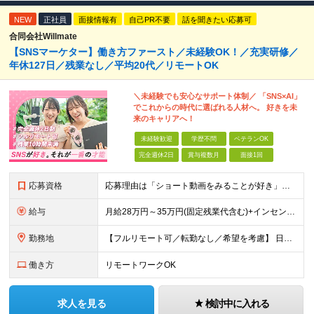
NEW
正社員
面接情報有
自己PR不要
話を聞きたい応募可
合同会社Willmate
【SNSマーケター】働き方ファースト／未経験OK！／充実研修／
年休127日／残業なし／平均20代／リモートOK
＼未経験でも安心なサポート体制／ 「SNS×AI」
でこれからの時代に選ばれる人材へ。 好きを未
来のキャリアへ！
未経験歓迎
学歴不問
ベテランOK
完全週休2日
賞与複数月
面接1回
応募資格
応募理由は「ショート動画をみることが好き」でOK！ #学歴不問 #未経験OK ★1つでも当てはまれば、マッチング率高め★ □ SNSや動画制作に興味がある方 □ アイデアを考えることが好きな方 □
給与
月給28万円～35万円(固定残業代含む)+インセンティブ＋各種手当 ※経験・能力等を考慮の上、決定します。 ※残業はほとんどありませんが、発生した場合は時間外手当を100％支給します。 【固定残業
勤務地
【フルリモート可／転勤なし／希望を考慮】 日本47都道府県、どこでも就業可能！ （東京・神奈川・埼玉・千葉・北海道・宮城・愛知・大阪・福岡・新潟など 各拠点近郊のプロジェクト先） 【Point】
働き方
リモートワークOK
求人を見る
検討中に入れる