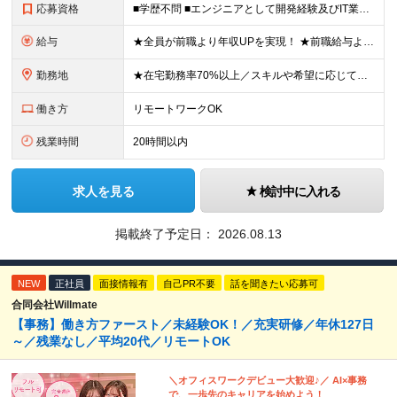
応募資格
■学歴不問 ■エンジニアとして開発経験及びIT業界でのマネジメント経験をお持ちの方 ≪こんな想いをお持ちの方にピッタリ≫ ◎大規模案件にマネジメントポジションとして携わりたい ◎今より収入もスキルも
給与
★全員が前職より年収UPを実現！ ★前職給与より120％アップ実績あり ★前職給与を最大限に考慮 ★入社4年目で年収800万円の社員も在籍！ 年俸420万円～960万円（1/12を毎月支給）＋インセ
勤務地
★在宅勤務率70%以上／スキルや希望に応じてフルリモートも可 ★転勤なし 本社または一都三県のプロジェクト先（メインは東京23区内）にて勤務いただきます！ 【本社】 東京都荒川区西日暮里5-10-
働き方
リモートワークOK
残業時間
20時間以内
求人を見る
検討中に入れる
掲載終了予定日：
2026.08.13
NEW
正社員
面接情報有
自己PR不要
話を聞きたい応募可
合同会社Willmate
【事務】働き方ファースト／未経験OK！／充実研修／年休127日
～／残業なし／平均20代／リモートOK
＼オフィスワークデビュー大歓迎♪／ AI×事務
で、一歩先のキャリアを始めよう！