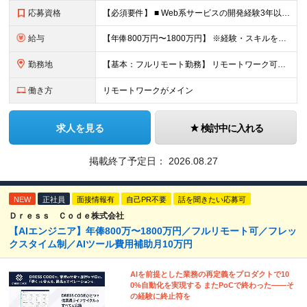
応募資格
【必須要件】 ■ Web系サービスの開発経験3年以上 ■ 学歴不問 ※本社オフィスに出社できる方を想定しています ※第一言語が日本語でない方は日本語能力試験N1取得レベルに限ります 【このような方
給与
【年俸800万円〜1800万円】 ※経験・スキルを考慮のうえ決定します ※年俸を12分割して月額支給（賞与なし） ※月額：66.7万円〜150万円（基本給：493,256円＋固定残業代：173,411
勤務地
【基本：フルリモート勤務】 リモートワーク可能です。 ただし、必要に応じてオフィスまたはメンバー間での集合を行うため、 本社オフィスに出社できる方を想定しています。 【本社】 東京都中央区築地2-1
働き方
リモートワークがメイン
求人を見る
検討中に入れる
掲載終了予定日：
2026.08.27
NEW
正社員
面接情報有
自己PR不要
話を聞きたい応募可
Ｄｒｅｓｓ Ｃｏｄｅ株式会社
【AIエンジニア】年俸800万〜1800万円／フルリモート可／フレッ
クスタイム制／AIツール費用補助月10万円
AIを前提とした業務の再定義をプロダクトで10
0%自動化を実現する またPoCで終わった——そ
の経験に終止符を