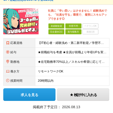
社員に「辛い思い」はさせません！ 経験浅めで
も、「社員を守る」環境で、 着実にスキルアッ
プできます◎
未経験歓迎
学歴不問
ベテランOK
完全週休2日
賞与複数月
面接1回
応募資格
【IT初心者・経験浅め・第二新卒歓迎／学歴不問】 「IT業界に興味がある」「手に職をつけたい」という意欲を重視したポテンシャル採用です！ ★こんな方を歓迎します ・新しいことを学ぶのが好きな方 ・チ
給与
★前職給与を考慮 ★全員が前職より年収UPを実現！ ★入社後3年程度で年収50万～100万円UP可 年俸288万円～800万円（1/12を毎月支給）＋インセンティブ＋各種手当 ※経験・スキルを考慮
勤務地
★在宅勤務率70%以上／スキルや希望に応じてフルリモートも可 ★転勤なし 本社または一都三県のプロジェクト先（東陽町、浜松町などメインは東京23区内）にて勤務いただきます！ 【本社】 東京都荒川区
働き方
リモートワークOK
残業時間
20時間以内
求人を見る
検討中に入れる
掲載終了予定日：
2026.08.13