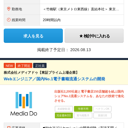
勤務地
＜竹橋駅（東京メトロ東西線）直結本社＞ 東京都千代田区一ツ橋一丁目1番1号パレスサイドビル5F・8F （変更の範囲）上記を除く当社関連勤務地
残業時間
20時間以内
求人を見る
検討中に入れる
掲載終了予定日：
2026.08.13
NEW
終了間近
正社員
株式会社メディアドゥ【東証プライム上場企業】
Webエンジニア／国内No.1電子書籍流通システムの開発
出版社2,200社超と電子書店150店舗超を結ぶ国内
シェアNo.1流通システムを、あなたの技術で進化
させる。
未経験歓迎
学歴不問
ベテランOK
完全週休2日
賞与複数月
面接1回