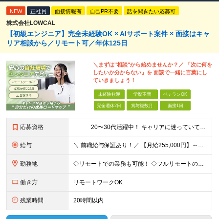
NEW
正社員
面接情報有
自己PR不要
話を聞きたい応募可
株式会社LOWCAL
【初級エンジニア】完全未経験OK × AIサポート案件 × 面接はキャ
リア相談から／リモート可／年休125日
＼まずは"相談"から始めませんか？／ 「次に何を
したいか分からない」を 面談で一緒に言葉にし
ていきましょう！
未経験歓迎
学歴不問
ベテランOK
完全週休2日
賞与複数月
面接1回
応募資格
20〜30代活躍中！ キャリアに迷っていても大丈夫。 ＼まずは相談から始めませんか？／ 【学歴不問／職種未経験歓迎／職務経歴一切不問！】 《 こんな方にオススメです！ 》 ◇パソコンやIT
給与
＼ 前職給与保証あり！／ 【月給255,000円】～＋各種手当 ※試用期間3ヶ月も待遇に変わりなし ※経験・スキルを考慮の上、決定します ※みなし残業37時間分（57,200円～）含む★超過分全額支給
勤務地
◇リモートでの業務も可能！ ◇フルリモートの実績もあり！ ◇勤務地やお住いの地域や希望を考慮 ◇転居を伴う転勤なし 入社後1～2年は自社で開発業務に慣れるところからスタート◎ ゆくゆくは、東京23
働き方
リモートワークOK
残業時間
20時間以内