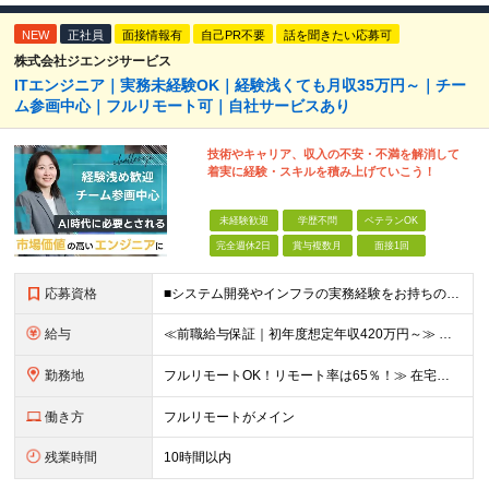
NEW
正社員
面接情報有
自己PR不要
話を聞きたい応募可
株式会社ジエンジサービス
ITエンジニア｜実務未経験OK｜経験浅くても月収35万円～｜チー
ム参画中心｜フルリモート可｜自社サービスあり
技術やキャリア、収入の不安・不満を解消して
着実に経験・スキルを積み上げていこう！
未経験歓迎
学歴不問
ベテランOK
完全週休2日
賞与複数月
面接1回
応募資格
■システム開発やインフラの実務経験をお持ちの方（言語・工程・年数不問） ■学歴不問 ┗システムサポートや運用保守・テスターなど幅広い経験の方も歓迎します！ ┗独学や実務未経験者といった方からの応募も歓
給与
≪前職給与保証｜初年度想定年収420万円～≫ 月給35万円以上＋決算賞与＋交通費 ※スキル・経験を考慮の上、優遇します ※上記月給には固定残業代月20時間分(4万5000円以上)を含みます。超過し
勤務地
フルリモートOK！リモート率は65％！≫ 在宅勤務または東京・神奈川・埼玉・千葉のお客様先での勤務 ■本社 東京都港区芝2-22-15 STKビル 1F (変更の範囲)上記を除く当社関連勤務地
働き方
フルリモートがメイン
残業時間
10時間以内