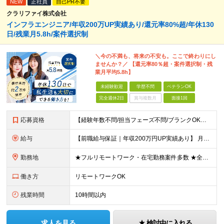
NEW
正社員
自己PR不要
クラリファイ株式会社
インフラエンジニア/年収200万UP実績あり/還元率80%超/年休130
日/残業月5.8h/案件選択制
＼今の不満も、将来の不安も。ここで終わりにし
ませんか？／ 【還元率80％超・案件選択制・残
業月平均5.8h】
未経験歓迎
学歴不問
ベテランOK
完全週休2日
賞与複数月
面接1回
応募資格
【経験年数不問/担当フェーズ不問/ブランクOK】 ◆何らかのインフラ経験がある方（（3ヶ月以上でOK！） ◎業種未経験歓迎！ ◎学歴不問 ◎20代～50代まで幅広く活躍中！ ◎人柄重視の採用です♪
給与
【前職給与保証｜年収200万円UP実績あり】 月給35万円～103万円 ＜年収アップ事例＞ エンジニア：入社1年目 経験3年 月給46万円（諸手当含めず）※前職から月給16万円アップ エンジニア
勤務地
★フルリモートワーク・在宅勤務案件多数 ★全国各地にプロジェクトあり ★希望を考慮・転居を伴う転勤は無し・在宅ワークOK ★東京・大阪に加えて、2023年1月に札幌・名古屋・福岡OPEN！ 【本社
働き方
リモートワークOK
残業時間
10時間以内
求人を見る
検討中に入れる