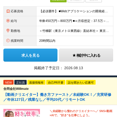
応募資格
【必須要件】 ■Webアプリケーションの開発経験（言語・年数不問） または ■Webアプリケーションやビジネスアプリケーションのテスト実務経験（５年以上） ※学歴不問 【こんな方にピッタリです】 ◎
給与
年俸450万円～800万円 ■≪月収想定：37.5万～66.7万円≫ ・担当いただく業務範囲やマネジメントの有無など、役割に応じて決定します ・年俸額を12分割し、毎月支給します ・試用期間3カ月あ
勤務地
＜竹橋駅（東京メトロ東西線）直結本社＞ 東京都千代田区一ツ橋一丁目1番1号パレスサイドビル5F・8F （変更の範囲）上記を除く当社関連勤務地
残業時間
20時間以内
求人を見る
検討中に入れる
掲載終了予定日：
2026.08.13
NEW
正社員
面接情報有
自己PR不要
話を聞きたい応募可
合同会社Willmate
【動画クリエイター】働き方ファースト／未経験OK！／充実研修
／年休127日／残業なし／平均20代／リモートOK
＼未経験から憧れのクリエイターへ／ SNS×動画
×AIで、"好き"を仕事にしよう。