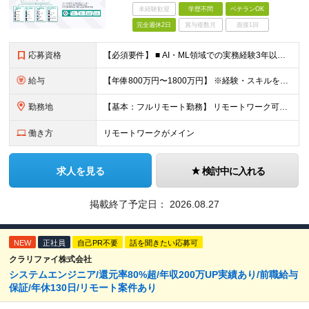
未経験歓迎
学歴不問
ベテランOK
完全週休2日
賞与複数月
面接1回
応募資格
【必須要件】 ■ AI・ML領域での実務経験3年以上 （LLM活用・RAG構成・MLモデル実装・評価基盤構築のいずれかを含む） ■ 学歴不問 ※本社オフィスに出社できる方を想定しています ※第一言語
給与
【年俸800万円〜1800万円】 ※経験・スキルを考慮のうえ決定します ※年俸を12分割して月額支給（賞与なし） ※月額：66.7万円〜150万円（基本給：493,256円＋固定残業代：173,411
勤務地
【基本：フルリモート勤務】 リモートワーク可能です。 ただし、必要に応じてオフィスまたはメンバー間での集合を行うため、 本社オフィスに出社できる方を想定しています。 【本社】 東京都中央区築地2-1
働き方
リモートワークがメイン
求人を見る
検討中に入れる
掲載終了予定日：
2026.08.27
NEW
正社員
自己PR不要
話を聞きたい応募可
クラリファイ株式会社
システムエンジニア/還元率80%超/年収200万UP実績あり/前職給与
保証/年休130日/リモート案件あり