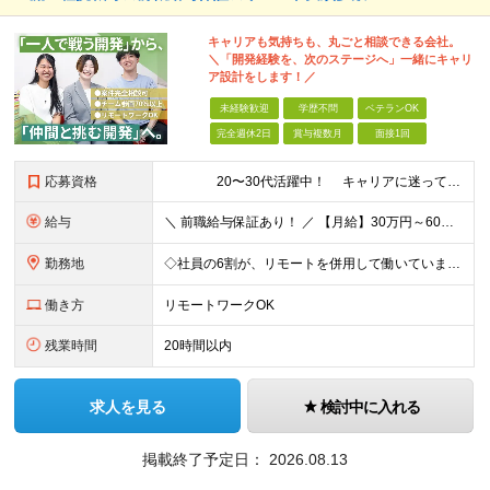
キャリアも気持ちも、丸ごと相談できる会社。
＼「開発経験を、次のステージへ」一緒にキャリ
ア設計をします！／
未経験歓迎
学歴不問
ベテランOK
完全週休2日
賞与複数月
面接1回
応募資格
20〜30代活躍中！ キャリアに迷っていても大丈夫。 ＼まずは相談から始めませんか？／ ■IT業界で開発経験をお持ちの方（1年以上／言語不問） ■学歴不問 《こんな気持ちが少しでもある方
給与
＼ 前職給与保証あり！ ／ 【月給】30万円～60万円（各種手当含む） ※経験・スキルを考慮の上、決定します ※月給には、みなし残業時間37時間分（67,300円～）を含む。 ※超過分は別途支給しま
勤務地
◇社員の6割が、リモートを併用して働いています！ ◇フルリモートの実績もあり！ ◇勤務地やお住いの地域や希望を考慮 ◇転居を伴う転勤なし 一都三県をメインにプロジェクト先にて勤務いただきます！ ※リ
働き方
リモートワークOK
残業時間
20時間以内
求人を見る
検討中に入れる
掲載終了予定日：
2026.08.13