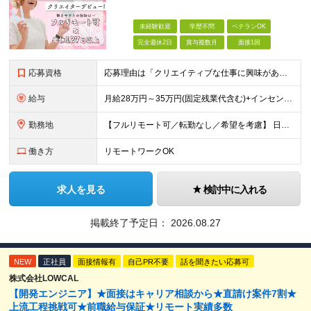
未経験歓迎
学歴不問
ベテランOK
完全週休2日
賞与複数月
面接1回
応募資格
応募理由は「クリエイティブな仕事に興味がある」でOK！ #学歴不問 #未経験OK ★1つでも当てはまれば、マッチング率高め★ □ SNSやYouTubeに興味がある方 □ アイデアを考えることが好き
給与
月給28万円～35万円(固定残業代含む)+インセンティブ＋各種手当 ※経験・能力等を考慮の上、決定します。 ※残業はほとんどありませんが、発生した場合は時間外手当を100％支給します。 【固定残業
勤務地
【フルリモート可／転勤なし／希望を考慮】 日本47都道府県、どこでも就業可能！ （東京・神奈川・埼玉・千葉・北海道・宮城・愛知・大阪・福岡・新潟など 各拠点近郊のプロジェクト先） 【Point】
働き方
リモートワークOK
求人を見る
検討中に入れる
掲載終了予定日：
2026.08.27
NEW
正社員
面接情報有
自己PR不要
話を聞きたい応募可
株式会社LOWCAL
【開発エンジニア】★面接はキャリア相談から★直請け案件7割★
上流工程挑戦可★前職給与保証★リモート実績多数