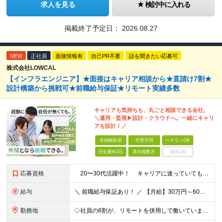
求人を見る
検討中に入れる
掲載終了予定日：
2026.08.27
NEW
正社員
面接情報有
自己PR不要
話を聞きたい応募可
株式会社LOWCAL
【インフラエンジニア】★面接はキャリア相談から★直請け7割★
設計構築から挑戦可★前職給与保証★リモート実績多数
キャリアも気持ちも、丸ごと相談できる会社。
＼運用・監視▶︎設計・クラウドへ。一緒にキャリ
アを設計！／
未経験歓迎
学歴不問
ベテランOK
完全週休2日
賞与複数月
面接1回
応募資格
20〜30代活躍中！ キャリアに迷っていても大丈夫。 ＼まずは相談から始めませんか？／ ■サーバー／ネットワーク／クラウドいずれかの分野での実務経験をお持ちの方（半年以上） ※運用・監視・ヘル
給与
＼ 前職給与保証あり！ ／ 【月給】30万円～60万円（各種手当含む） ※経験・スキルを考慮の上、決定します ※月給には、みなし残業時間37時間分（67,300円～）を含む。 ※超過分は別途支給します
勤務地
◇社員の6割が、リモートを併用して働いています！ ◇フルリモートの実績もあり！ ◇勤務地やお住いの地域や希望を考慮 ◇転居を伴う転勤なし 東京23区内をメインに、西東京や横浜、千葉エリアの プロジェ