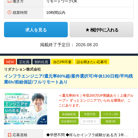
働き方
リモートワークOK
残業時間
10時間以内
求人を見る
検討中に入れる
掲載終了予定日：
2026.08.20
NEW
正社員
契約社員
自己PR不要
話を聞きたい応募可
リダクション株式会社
インフラエンジニア/還元率80%超/案件選択可/年休130日程/平均残
業6h/前給保証/フルリモートあり
＜還元率80％｜年収200万UP実績あり｜上場グル
ープ＞ ずっとエンジニアでいられる環境が、こ
こにあります。
未経験歓迎
学歴不問
ベテランOK
完全週休2日
賞与複数月
面接1回
応募資格
◆学歴不問 ◆何らかインフラ経験がある方 1年未満のご経験でも歓迎！ ◆経験年数・担当フェーズ・言語不問 ＼こんな方もぜひご応募ください！／ ・IT業界で何らかの実務経験をお持ちの方 ・第二新卒の方