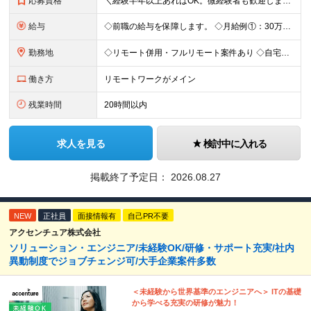
応募資格
＼経験半年以上あればOK。微経験者も歓迎します！／ ■ インフラエンジニアとしての経験がある方 （運用・構築・設計など工程不問／オンプレ・クラウド不問） ■ 学歴不問・第二新卒歓迎 ■ 社会人歴1
給与
◇前職の給与を保障します。 ◇月給例①：30万～ ※経験1年程度を目安 ◇月給例②：41万～ ※経験3年程度を目安 ※試用期間6か月（給与・待遇の変動はありません。） ＼昇給について／ 案件単価の
勤務地
◇リモート併用・フルリモート案件あり ◇自宅、または案件先（東京23区がメイン・埼玉・神奈川・千葉にもあり） ＼管理がなく自由な環境／ 日報はもちろん、帰社日の強制も一切なし！ 自分らしく働ける環境
働き方
リモートワークがメイン
残業時間
20時間以内
求人を見る
検討中に入れる
掲載終了予定日：
2026.08.27
NEW
正社員
面接情報有
自己PR不要
アクセンチュア株式会社
ソリューション・エンジニア/未経験OK/研修・サポート充実/社内
異動制度でジョブチェンジ可/大手企業案件多数
＜未経験から世界基準のエンジニアへ＞ ITの基礎
から学べる充実の研修が魅力！