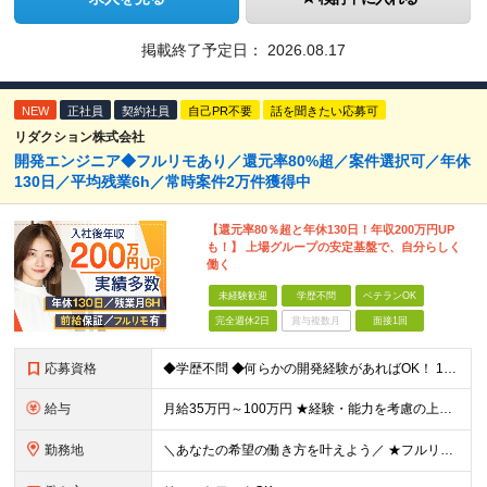
掲載終了予定日：
2026.08.17
NEW
正社員
契約社員
自己PR不要
話を聞きたい応募可
リダクション株式会社
開発エンジニア◆フルリモあり／還元率80%超／案件選択可／年休
130日／平均残業6h／常時案件2万件獲得中
【還元率80％超と年休130日！年収200万円UP
も！】 上場グループの安定基盤で、自分らしく
働く
未経験歓迎
学歴不問
ベテランOK
完全週休2日
賞与複数月
面接1回
応募資格
◆学歴不問 ◆何らかの開発経験があればOK！ 1年未満のご経験でも歓迎！ ◆経験年数・担当フェーズ・言語不問 ＼こんな方もぜひご応募ください！／ ・IT業界で何らかの実務経験をお持ちの方 ・第二新卒
給与
月給35万円～100万円 ★経験・能力を考慮の上、決定 ★前職給与を100％保証 ★案件内容の開示・明確な評価制度 ※上記金額には30時間分・6万6500円以上の固定残業代が含まれています ※超過
勤務地
＼あなたの希望の働き方を叶えよう／ ★フルリモート・リモートワークOK ★希望を考慮します ★転居を伴う転勤は無し 本社：東京都豊島区高田2丁目17-22 目白中野ビル 5階 大阪：大阪府大阪市西区