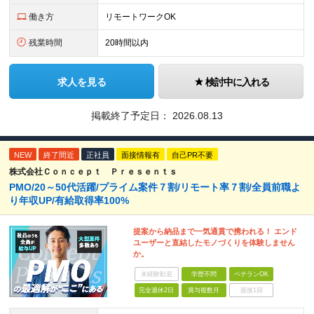
働き方
リモートワークOK
残業時間
20時間以内
求人を見る
検討中に入れる
掲載終了予定日：
2026.08.13
NEW
終了間近
正社員
面接情報有
自己PR不要
株式会社Ｃｏｎｃｅｐｔ Ｐｒｅｓｅｎｔｓ
PMO/20～50代活躍/プライム案件７割/リモート率７割/全員前職よ
り年収UP/有給取得率100%
提案から納品まで一気通貫で携われる！ エンド
ユーザーと直結したモノづくりを体験しません
か。
未経験歓迎
学歴不問
ベテランOK
完全週休2日
賞与複数月
面接1回