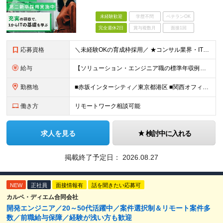
未経験歓迎
学歴不問
ベテランOK
完全週休2日
賞与複数月
面接1回
応募資格
＼未経験OKの育成枠採用／ ★コンサル業界・IT職種の経験は不問です！ ■大卒以上 ■35歳未満の方（長期キャリア形成のための例外事由 3号のイ） 第二新卒をはじめ、子育てなどのブランクを経て再度キ
給与
【ソリューション・エンジニア職の標準年収例】 標準年収額：6,630,000円 ※あくまでも理論値であり、実際に支払う金額をお約束するものではございません。 ＜基本給＞ ■東京/関西採用 年額基本給
勤務地
■赤坂インターシティ／東京都港区 ■関西オフィス／大阪府大阪市北区 ■アクセンチュア・イノベーションセンター北海道／北海道札幌市 ■アクセンチュア・アドバンスト・テクノロジーセンター仙台／宮城県仙台市
働き方
リモートワーク相談可能
求人を見る
検討中に入れる
掲載終了予定日：
2026.08.27
NEW
正社員
面接情報有
話を聞きたい応募可
カルペ・ディエム合同会社
開発エンジニア／20～50代活躍中／案件選択制＆リモート案件多
数／前職給与保障／経験が浅い方も歓迎