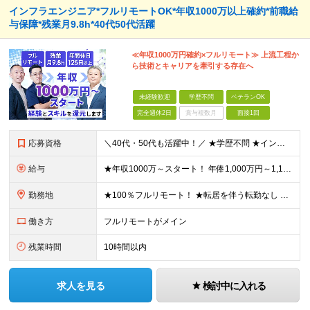
インフラエンジニア*フルリモートOK*年収1000万以上確約*前職給
与保障*残業月9.8h*40代50代活躍
≪年収1000万円確約×フルリモート≫ 上流工程か
ら技術とキャリアを牽引する存在へ
未経験歓迎
学歴不問
ベテランOK
完全週休2日
賞与複数月
面接1回
応募資格
＼40代・50代も活躍中！／ ★学歴不問 ★インフラエンジニアの経験を5年以上お持ちの方 ≪こんな方にピッタリです！≫ ◎自身の市場価値を正当に評価してほしい ◎今より年収をアップさせたい ◎多彩な
給与
★年収1000万～スタート！ 年俸1,000万円～1,162万8,000円（12分割） ※経験・スキルを考慮の上決定します ※上記金額には固定残業代（月30h分・158,400円～184,000円
勤務地
★100％フルリモート！ ★転居を伴う転勤なし 本社またはプロジェクト先にて勤務いただきます！ ※プロジェクト先は一都三県及び23区内がメイン 【本社】 東京都新宿区神楽坂1-2 研究社英語センタ
働き方
フルリモートがメイン
残業時間
10時間以内
求人を見る
検討中に入れる