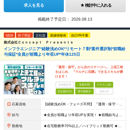
求人を見る
検討中に入れる
掲載終了予定日：
2026.08.13
NEW
終了間近
正社員
面接情報有
自己PR不要
株式会社Ｃｏｎｃｅｐｔ Ｐｒｅｓｅｎｔｓ
インフラエンジニア*経験浅めOK*リモート７割*案件選択制*前職給
与保証*全員が前職より年収UP*年休125日
「運用・保守」から次のステージへ。 上流工程
をはじめ、 『マルチに活躍』できるスキルが磨
けます！
未経験歓迎
学歴不問
ベテランOK
完全週休2日
賞与複数月
面接1回
応募資格
【経験浅めOK・フェーズ不問】 『運用・保守・監視の経験しかないが、設計構築へキャリアチェンジしたい！』 『将来が見えないので、マルチなスキルを身につけたい！』 などなど、今のフェーズに悩む『意欲が
給与
★全員が前職より年収UPを実現！ ★前職給与より120％アップ実績あり ★前職給与を最大限に考慮 ★入社4年目で年収800万円の社員も在籍！ 年俸336万円～880万円（1/12を毎月支給）＋インセ
勤務地
★在宅勤務率70%以上／ハイブリッド勤務可 ★転勤なし 本社または一都三県のプロジェクト先（東陽町、浜松町などメインは東京23区内）にて勤務いただきます！ 【本社】 東京都荒川区西日暮里5-10-