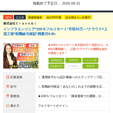
掲載終了予定日：
2026.08.31
NEW
正社員
面接情報有
自己PR不要
話を聞きたい応募可
株式会社Ｃｒａｎｅ＆Ｉ
インフラエンジニア*100％フルリモート*月収50万～*クラウド×上
流工程*前職給与保証*残業月9.8h
★100%フルリモート★月収50万〜 設計から、A
WSの最前線へ。 上流×クラウドへの挑戦を会社
が並走します！
未経験歓迎
学歴不問
ベテランOK
完全週休2日
賞与複数月
面接1回
応募資格
＼ 運用保守から設計構築へのステップアップ応援！ ／ ★学歴・分野不問（運用保守経験のみでも歓迎） ★「設計・構築に挑戦したい」「市場価値を高めたい」という意欲を重視！ ┗豊富な案件（SIer直下など
給与
＼ 前職給与保証！あなたのこれまでの経験を正当評価 ／ ★月収50万円～スタート！【年俸600万～1,162万8,000円（12分割）】 ――「頑張りが給与に直結しない…」そんな不満とは無縁の環境で
勤務地
★100％フルリモート 「満員電車での通勤」から卒業できます！ ★転勤なし 【本社】 東京都新宿区神楽坂1-2 研究社英語センタービル3階 本社またはプロジェクト先にて勤務いただきます！ ※プロジ
働き方
フルリモートがメイン