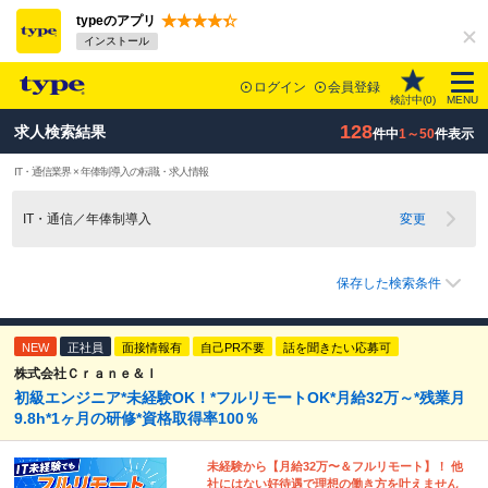
typeのアプリ
インストール
ログイン
会員登録
検討中(
0
)
MENU
128
求人検索結果
件中
1～50
件表示
IT・通信業界 × 年俸制導入の転職・求人情報
IT・通信／年俸制導入
変更
保存した検索条件
NEW
正社員
面接情報有
自己PR不要
話を聞きたい応募可
株式会社Ｃｒａｎｅ＆Ｉ
初級エンジニア*未経験OK！*フルリモートOK*月給32万～*残業月
9.8h*1ヶ月の研修*資格取得率100％
未経験から【月給32万〜＆フルリモート】！ 他
社にはない好待遇で理想の働き方を叶えません