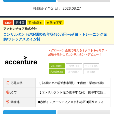
掲載終了予定日：
2026.08.27
NEW
正社員
面接情報有
自己PR不要
アクセンチュア株式会社
コンサルタント/未経験OK/年収480万円～/研修・トレーニング充
実/フレックスタイム制
＜グローバル企業で叶えるネクストキャリア＞
経験を活かしてコンサルタントデビュー！
未経験歓迎
学歴不問
ベテランOK
完全週休2日
賞与複数月
面接1回
応募資格
＼未経験OKの育成枠採用／ ★職種・業種の経験は不問です！ ■大卒以上 ■35歳未満の方（長期キャリア形成のための例外事由 3号のイ） 第二新卒をはじめ、子育てなどのブランクを経て再度キャリアを築き
給与
【コンサルタント職の標準年収例】 標準年収額：6,630,000円（個人/法人業績賞与および各種手当を含んだ場合の理論値） 年額基本給：4,800,000円、月額基本給：400,000円（年額基本給1
勤務地
■赤坂インターシティ／東京都港区 ■関西オフィス／大阪府大阪市北区 ■アクセンチュア・イノベーションセンター北海道／北海道札幌市 ■アクセンチュア・アドバンスト・テクノロジーセンター仙台／宮城県仙台市