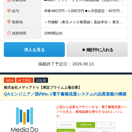
応募資格
■Webアプリケーションの開発経験（言語不問／目安1年以上） ※Java, PHP, Ruby, Python, Goなど、いずれかの言語でWEB開発経験があればOKです。 ■学歴不問 □複数名採用
給与
年俸480万円～1,000万円 ■≪月収想定：40万円～83万円≫ ・担当いただく業務範囲やマネジメントの有無など、役割に応じて決定します ・年俸額を12分割し、毎月支給します ・試用期間3カ月あり
勤務地
＜竹橋駅（東京メトロ東西線）直結本社＞ 東京都千代田区一ツ橋一丁目1番1号パレスサイドビル5F・8F （変更の範囲）上記を除く当社関連勤務地
残業時間
20時間以内
求人を見る
検討中に入れる
掲載終了予定日：
2026.08.13
NEW
終了間近
正社員
株式会社メディアドゥ【東証プライム上場企業】
QAエンジニア／国内No.1電子書籍流通システムの品質基盤の構築
上流から品質をデザインする。電子書籍流通イン
フラを支え、開発組織を牽引するQAエンジニ
ア。
未経験歓迎
学歴不問
ベテランOK
完全週休2日
賞与複数月
面接1回