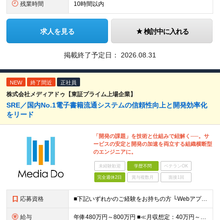
残業時間
10時間以内
求人を見る
検討中に入れる
掲載終了予定日：
2026.08.31
NEW
終了間近
正社員
株式会社メディアドゥ【東証プライム上場企業】
SRE／国内No.1電子書籍流通システムの信頼性向上と開発効率化
をリード
「開発の課題」を技術と仕組みで紐解く──。サ
ービスの安定と開発の加速を両立する組織横断型
のエンジニアに。
未経験歓迎
学歴不問
ベテランOK
完全週休2日
賞与複数月
面接1回
応募資格
■下記いずれかのご経験をお持ちの方 └Webアプリケーションの開発経験 └インフラ（クラウド/オンプレ不問）構築・運用経験 ■学歴不問 □SRE未経験の方も歓迎 「開発経験を活かしインフラも学びたい
給与
年俸480万円～800万円 ■≪月収想定：40万円～66万6,000円≫ ・担当いただく業務範囲やマネジメントの有無など、役割に応じて決定します ・年俸額を12分割し、毎月支給します ・試用期間3カ