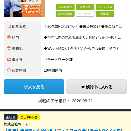
未経験歓迎
学歴不問
ベテランOK
完全週休2日
賞与複数月
面接1回
応募資格
＊20代30代活躍中♪＊ ◆未経験歓迎 ◆第二新卒OK ◆フリーターOK ◆ブランクがある方も歓迎 ◆学歴不問 業績好調につき積極採用中！ 充実の研修とフォロー体制をご用意してお待ちしています◎
給与
◆半年以内の昇給実績あり♪ 月給24万円～40万円 ※試用期間6カ月（期間中の待遇の変更はありません） ★入社直後から昇給のチャンスあり！★ 頑張りをしっかりと収入で還元する仕組みがあるため、 ス
勤務地
◆Web面談OK！全国どこからでも面接可能です♪ ◆関東のクライアント先または本社での勤務です ◆U・Iターン大歓迎 【本社】 東京都港区六本木3-5-27 六本木YAMADAビル6F ★最寄り駅
働き方
リモートワークOK
残業時間
10時間以内
求人を見る
検討中に入れる
掲載終了予定日：
2026.08.31
正社員
自己PR不要
株式会社ＷｉＺ
【事務】未経験から始めるオフィスワーク◆リモートOK／面接1