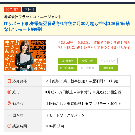
終了間近
正社員
株式会社フラックス・エージェント
ITサポート事務*最短翌日選考*1年後に月30万超も*年休126日*転勤
なし*リモート約8割
「話し好き」を武器に、IT業界で長く活躍！ 私た
ちと一緒に、新しいキャリアをつくりませんか？
未経験歓迎
学歴不問
ベテランOK
完全週休2日
賞与複数月
面接1回
応募資格
＜未経験・第二新卒歓迎！学歴不問＞ IT知識・経験は一切問いません。人柄と意欲を最重視します。 ■社会人経験がある方（雇用形態・年数不問） 【求める人物像】 □素直さと成長意欲があり、新しい知識を
給与
■月給25万円以上＋決算賞与 ※月給には固定残業代（月20時間分／3万4,722円以上）を含みます。 上記を超える時間外労働分は追加で支給します。 ※経験・スキルを考慮のうえ決定します。 ※試用期間
勤務地
【転勤なし／東京勤務】★フルリモート案件あり ■東京本社 東京都中央区新富1-15-6 小田ビル3F ※入社後3〜6ヶ月は東京23区内のお客様先へ出社しOJTを実施します。 業務に慣れてきたらリ
働き方
リモートワークがメイン
残業時間
20時間以内