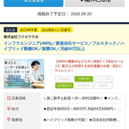
求人を見る
検討中に入れる
掲載終了予定日：
2026.08.20
正社員
自己PR不要
話を聞きたい応募可
株式会社フクロウラボ
インフラエンジニア(AWS)／新規自社サービス／フルスタック／ハ
イブリッド勤務OK／副業OK／月給54万以上
【AWSや最新AIなどモダン技術】×【自社サービ
ス】 数万人が利用する自社基盤の企画・設計に
チャレンジ！
未経験歓迎
学歴不問
ベテランOK
完全週休2日
賞与複数月
面接1回
応募資格
＼第二新卒も歓迎！20～30代活躍中／ ◆インフラエンジニアとしてのご経験(AWS)が3年以上 ◆バックエンドエンジニアとしてのご経験(Go,TypeScriptのいずれか)が5年以上 ◆学歴不問
給与
★想定年収650万～800万円 月給54万2000円～ ※上記には固定残業代：14万1040円(固定残業時間45時間/月)を含みます ※超過分は別途支給します ※試用期間3ヵ月あり。期間中の給与・
勤務地
★ハイブリッド勤務が可能！ ★完全自社内勤務／客先常駐一切なし ◆東京都渋谷区南平台町16-28 Daiwa渋谷スクエア 3階 ※(変更の範囲)上記を除く当社関連勤務地