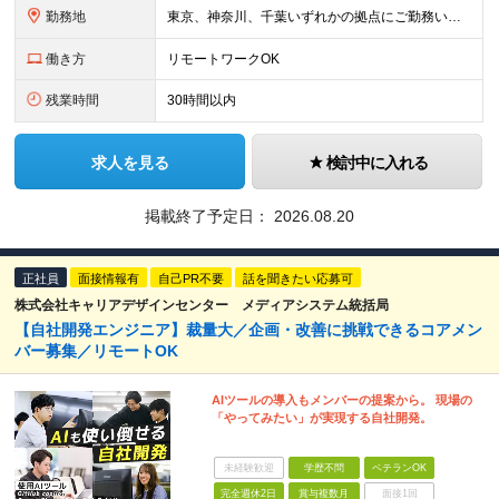
勤務地
東京、神奈川、千葉いずれかの拠点にご勤務いただきます。 ※配属先は希望を考慮して決定します 【東京】 東京都品川区東品川四丁目12番6号 日立シーサイドキャナルタワー6F 【神奈川】 神奈川県川崎市
働き方
リモートワークOK
残業時間
30時間以内
求人を見る
検討中に入れる
掲載終了予定日：
2026.08.20
正社員
面接情報有
自己PR不要
話を聞きたい応募可
株式会社キャリアデザインセンター メディアシステム統括局
【自社開発エンジニア】裁量大／企画・改善に挑戦できるコアメン
バー募集／リモートOK
AIツールの導入もメンバーの提案から。 現場の
「やってみたい」が実現する自社開発。
未経験歓迎
学歴不問
ベテランOK
完全週休2日
賞与複数月
面接1回