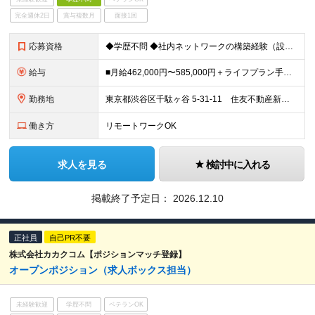
完全週休2日
賞与複数月
面接1回
応募資格
◆学歴不問 ◆社内ネットワークの構築経験（設計業務全般、config等のチェックができる） ◆サーバー構築経験（AWS構築または運用経験）
給与
■月給462,000円〜585,000円＋ライフプラン手当 ※詳細は経験等を考慮し同社規定により決定します ※上記月給には月45時間分の固定残業代（職能給）月122,000円〜154,400円を含みま
勤務地
東京都渋谷区千駄ヶ谷 5-31-11 住友不動産新宿南口ビル 11F ※転勤なし ※(変更の範囲)上記を除く当社関連勤務地
働き方
リモートワークOK
求人を見る
検討中に入れる
掲載終了予定日：
2026.12.10
正社員
自己PR不要
株式会社カカクコム【ポジションマッチ登録】
オープンポジション（求人ボックス担当）
未経験歓迎
学歴不問
ベテランOK