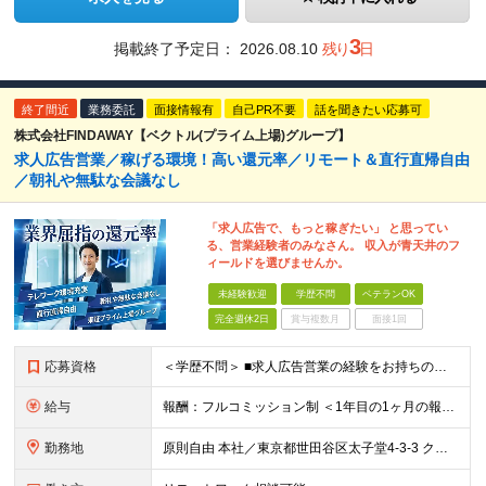
3
掲載終了予定日：
2026.08.10
残り
日
終了間近
業務委託
面接情報有
自己PR不要
話を聞きたい応募可
株式会社FINDAWAY【ベクトル(プライム上場)グループ】
求人広告営業／稼げる環境！高い還元率／リモート＆直行直帰自由
／朝礼や無駄な会議なし
「求人広告で、もっと稼ぎたい」 と思ってい
る、営業経験者のみなさん。 収入が青天井のフ
ィールドを選びませんか。
未経験歓迎
学歴不問
ベテランOK
完全週休2日
賞与複数月
面接1回
応募資格
＜学歴不問＞ ■求人広告営業の経験をお持ちの方 ※未経験の方も頑張りたい気持ちがある方は応募大歓迎致します。 ※第二新卒歓迎 ※社会人経験10年以上の方、歓迎
給与
報酬：フルコミッション制 ＜1年目の1ヶ月の報酬例＞ 月額報酬例：65万円～150万円
勤務地
原則自由 本社／東京都世田谷区太子堂4-3-3 クレアーレ三軒茶屋5F （変更の範囲：なし）