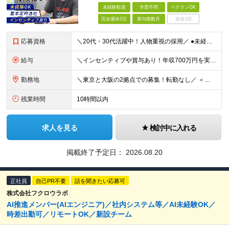
未経験歓迎
学歴不問
ベテランOK
完全週休2日
賞与複数月
面接1回
応募資格
＼20代・30代活躍中！人物重視の採用／ ●未経験・第二新卒歓迎 ●学歴・経歴一切不問 ★営業経験者大歓迎！ ～求める人物像～ ◎接客・販売・アパレル・サービス業などの経験がある方 ◎Webマーケテ
給与
＼インセンティブや賞与あり！年収700万円を実現している社員も在籍／ ＜未経験者＞ 月給26万円～＋インセンティブ＋賞与年2回 ＜Web広告・マーケティング業界経験＞ 月給30万円～＋インセンティ
勤務地
＼東京と大阪の2拠点での募集！転勤なし／ ＜本社＞ 東京都中央区銀座8-10-8 銀座8丁目10番ビル4階 ★12月にオフィス拡大移転を予定！ 最寄り駅は変わらず新橋駅のまま、現在の倍以上の広さ
残業時間
10時間以内
求人を見る
検討中に入れる
掲載終了予定日：
2026.08.20
正社員
自己PR不要
話を聞きたい応募可
株式会社フクロウラボ
AI推進メンバー(AIエンジニア)／社内システム等／AI未経験OK／
時差出勤可／リモートOK／新設チーム