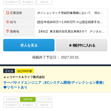
完全週休2日
賞与複数月
面接1回
応募資格
ポジションマッチ登録対象職種において、 何かしらの知識・経験を有する方 【活かせる経験・スキル】 ポジションマッチ登録対象職種に関連する知識・経験 ※該当ポジションが数多く存在する為、様々な経験が
給与
[想定年収]400万〜1,000万円 ※は固定残業手当を含みます。（35時間相当。超過分は支給） ※給与詳細は、経験・能力等を考慮した上で決定いたします。
勤務地
【本社】 東京都渋谷区恵比寿南3-5-7 デジタルゲートビル 6〜8階 【渋谷オフィス】 東京都渋谷区宇田川町15-1 渋谷パルコDGビル ※（変更の範囲）会社の定める場所
求人を見る
検討中に入れる
掲載終了予定日：
2027.03.01
正社員
自己PR不要
ａｕコマース＆ライフ株式会社
サーバサイドエンジニア（ECシステム開発/ディレクション業務）
◆リモートあり
未経験歓迎
学歴不問
ベテランOK
完全週休2日
賞与複数月
面接1回