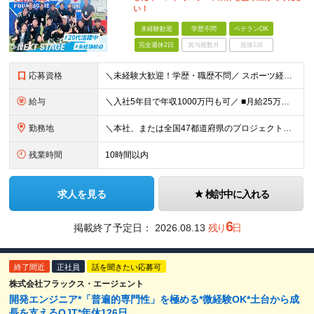
い！
未経験歓迎
学歴不問
ベテランOK
完全週休2日
賞与複数月
面接1回
応募資格
＼未経験大歓迎！学歴・職歴不問／ スポーツ経験も不問！人柄重視の採用で「やってみたい」を全力応援！ ■意欲・人柄重視の採用です！ □スポーツ経験も問いません♪ ■入社時に必要なスキル・経験は一切あ
給与
＼入社5年目で年収1000万円も可／ ■月給25万円～70万円＋賞与＋残業代全額支給 ※経験・能力などを考慮の上、決定いたします。 ※残業代は別途全額支給いたします。 ※試用期間は6ヶ月です。その間
勤務地
＼本社、または全国47都道府県のプロジェクト先／ ◎希望に合わせた勤務地でご活躍いただけます！ ◎引っ越しを伴う転勤はございません。 【本社】 東京都中央区銀座1-7-16 コミット銀座ビル4F
残業時間
10時間以内
求人を見る
検討中に入れる
6
掲載終了予定日：
2026.08.13
残り
日
終了間近
正社員
話を聞きたい応募可
株式会社フラックス・エージェント
開発エンジニア*「普遍的専門性」を極める*微経験OK*土台から成
長を支えるOJT*年休126日