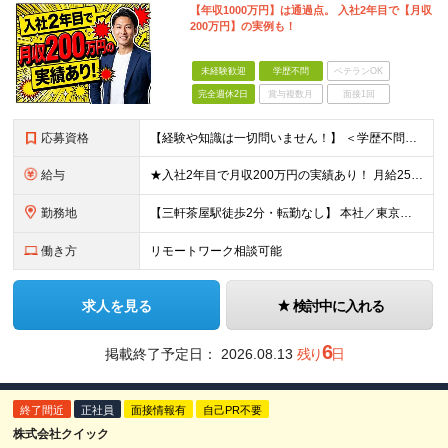
【年収1000万円】は通過点。 入社2年目で【月収
200万円】の実例も！
未経験歓迎
学歴不問
ベテランOK
完全週休2日
賞与複数月
面接1回
応募資格
【経験や知識は一切問いません！】 ＜学歴不問＞ ■職種・業種未経験の方、歓迎！ ※第二新卒歓迎 ※社会人経験10年以上の方、歓迎 当社では「謙虚に対応する姿勢」や「行動力」といった人柄を重視した
給与
★入社2年目で月収200万円の実績あり！ 月給25万円～29万円＋毎月支給インセンティブ+賞与年1回 ※上記はあくまで未経験入社の場合の最低保証額です。 ※固定残業代は含んでいません。別途残業代支給
勤務地
【三軒茶屋駅徒歩2分・転勤なし】 本社／東京都世田谷区太子堂4-3-3 クレアーレ三軒茶屋5F ※転勤はありません。 ※U・Iターン歓迎。 ※業務を自立遂行できるようになれば、リモートワークも上長と
働き方
リモートワーク相談可能
求人を見る
検討中に入れる
6
掲載終了予定日：
2026.08.13
残り
日
終了間近
正社員
面接情報有
自己PR不要
株式会社クイック