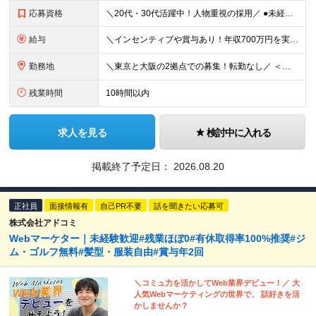
応募資格
＼20代・30代活躍中！人物重視の採用／ ●未経験・第二新卒歓迎 ●学歴・経歴一切不問 ★営業経験者大歓迎！ ～求める人物像～ ◎接客・販売・アパレル・サービス業などの経験がある方 ◎Webマーケテ
給与
＼インセンティブや賞与あり！年収700万円を実現している社員も在籍／ ＜未経験者＞ 月給26万円～＋インセンティブ＋賞与年2回 ＜Web広告・マーケティング業界経験＞ 月給30万円～＋インセンティ
勤務地
＼東京と大阪の2拠点での募集！転勤なし／ ＜本社＞ 東京都中央区銀座8-10-8 銀座8丁目10番ビル4階 ★12月にオフィス拡大移転を予定！ 最寄り駅は変わらず新橋駅のまま、現在の倍以上の広さ
残業時間
10時間以内
求人を見る
検討中に入れる
掲載終了予定日：
2026.08.20
正社員
面接情報有
自己PR不要
話を聞きたい応募可
株式会社アドコミ
Webマーケター｜未経験歓迎#残業ほぼ0#有休取得率100%推奨#ジ
ム・ゴルフ無料#髪型・服装自由#賞与年2回
＼コミュ力を活かしてWeb業界デビュー！／ 大
人気Webマーケティングの世界で、 話好きを活
かしませんか？