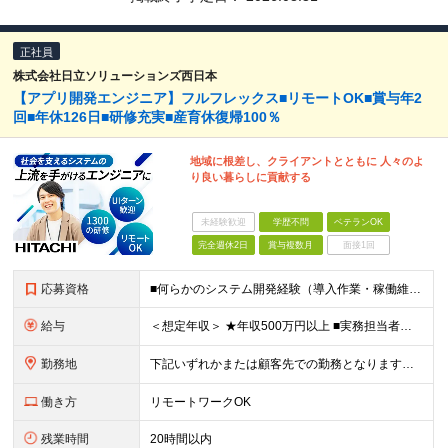
正社員
株式会社日立ソリューションズ西日本
【アプリ開発エンジニア】フルフレックス■リモートOK■賞与年2
回■年休126日■研修充実■産育休復帰100％
地域に根差し、クライアントとともに 人々のよ
り良い暮らしに貢献する
未経験歓迎
学歴不問
ベテランOK
完全週休2日
賞与複数月
面接1回
応募資格
■何らかのシステム開発経験（導入作業・稼働維持作業）をお持ちの方 ■学歴不問
給与
＜想定年収＞ ★年収500万円以上 ■実務担当者クラス：511万-544万 ■主任・サブリーダークラス：629万-750万 ※上記には住宅手当など福利厚生に関する手当は含まず 月給25万円～月給32
勤務地
下記いずれかまたは顧客先での勤務となります（プロジェクトにより異なる）。 ■日立プロジェクトルーム 東京都渋谷区代々木3-22-7 新宿文化クイントビル11階 ■日立プロジェクトルーム 東京都杉並
働き方
リモートワークOK
残業時間
20時間以内