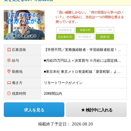
「浅い経験しかない」「何の言語から学べばい
い？」 その悩みに、当社は一つの明快な答えを
持っています。
未経験歓迎
学歴不問
ベテランOK
完全週休2日
賞与複数月
面接1回
応募資格
【学歴不問／実務微経験者・学習経験者歓迎！】 人物重視の採用。実務未経験でも学習経験があればOKです。 ───────────────────────── ★こんな方はぜひご応募ください ─────
給与
■月給25万円以上＋決算賞与 ※月給には固定残業代（月20時間分／3万4,722円以上）を含みます。 上記を超える時間外労働分は追加で支給します。 ※経験・スキルを考慮のうえ決定します。 ※試用期間
勤務地
■東京本社 東京メトロ有楽町線「新富町駅」より徒歩5分 JR・東京メトロ日比谷線「八丁堀駅」より徒歩6分 都営地下鉄浅草線「宝町駅」より徒歩8分 東京メトロ日比谷線「築地駅」より徒歩8分 勤務地一覧
働き方
リモートワークがメイン
残業時間
20時間以内
求人を見る
検討中に入れる
掲載終了予定日：
2026.08.20