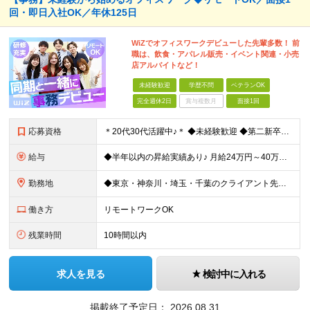
回・即日入社OK／年休125日
WiZでオフィスワークデビューした先輩多数！ 前
職は、飲食・アパレル販売・イベント関連・小売
店アルバイトなど！
未経験歓迎
学歴不問
ベテランOK
完全週休2日
賞与複数月
面接1回
応募資格
＊20代30代活躍中♪＊ ◆未経験歓迎 ◆第二新卒OK ◆フリーターOK ◆ブランクがある方も歓迎 ◆学歴不問 業績好調につき積極採用中！ 充実の研修とフォロー体制をご用意してお待ちしています◎
給与
◆半年以内の昇給実績あり♪ 月給24万円～40万円 ※試用期間6カ月（期間中の待遇の変更はありません） ★入社直後から昇給のチャンスあり！★ 頑張りをしっかりと収入で還元する仕組みがあるため、 ス
勤務地
◆東京・神奈川・埼玉・千葉のクライアント先または本社での勤務です ◆最寄り駅から通えるよう、勤務地を考慮します！ ◆7割がリモートワーク(フルリモート＆ハイブリッドワークあり） 【本社】 東京都港区
働き方
リモートワークOK
残業時間
10時間以内
求人を見る
検討中に入れる
掲載終了予定日：
2026.08.31