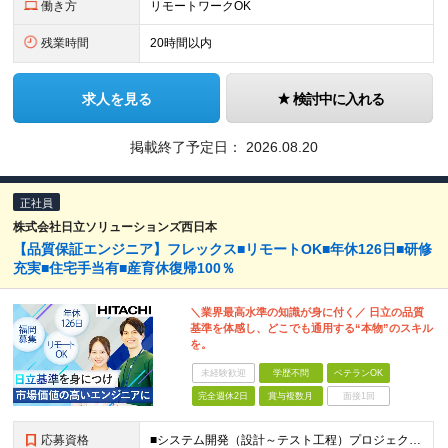
働き方
リモートワークOK
残業時間
20時間以内
求人を見る
検討中に入れる
掲載終了予定日：
2026.08.20
正社員
株式会社日立ソリューションズ西日本
【品質保証エンジニア】フレックス■リモートOK■年休126日■研修
充実■住宅手当有■産育休復帰100％
＼業界最高水準の知識が身に付く／ 日立の品質
基準を体感し、どこでも通用する“本物”のスキル
を。
未経験歓迎
学歴不問
ベテランOK
完全週休2日
賞与複数月
面接1回
応募資格
■システム開発（設計～テスト工程）プロジェクトにおける品質マネジメント経験 ■IPA基本情報技術者レベル以上のITスキル ■学歴不問