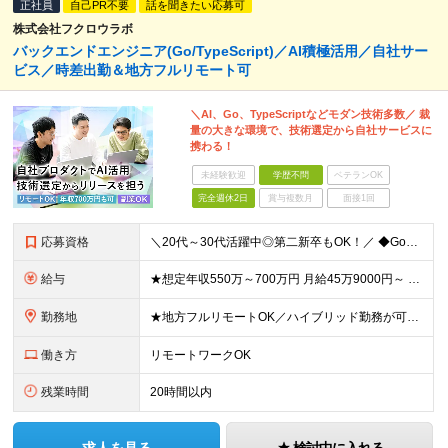
正社員
自己PR不要
話を聞きたい応募可
株式会社フクロウラボ
バックエンドエンジニア(Go/TypeScript)／AI積極活用／自社サー
ビス／時差出勤＆地方フルリモート可
＼AI、Go、TypeScriptなどモダン技術多数／ 裁
量の大きな環境で、技術選定から自社サービスに
携わる！
未経験歓迎
学歴不問
ベテランOK
完全週休2日
賞与複数月
面接1回
応募資格
＼20代～30代活躍中◎第二新卒もOK！／ ◆GoまたはTypeScriptでの開発経験3年以上 ◆要件定義・仕様策定のご経験 ◆学歴不問 ～このような方にオススメです～ ・開発部の行動指針に共感し
給与
★想定年収550万～700万円 月給45万9000円～ ※上記には固定残業代：11万9480円(固定残業時間45時間/月)を含みます ※超過分は別途支給します ※試用期間3ヵ月あり。期間中の給与・待
勤務地
★地方フルリモートOK／ハイブリッド勤務が可能！ ★完全自社内勤務／客先常駐一切なし ◆東京都渋谷区南平台町16-28 Daiwa渋谷スクエア 3階 ※(変更の範囲)上記を除く当社関連勤務地
働き方
リモートワークOK
残業時間
20時間以内