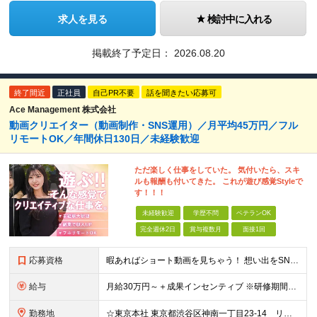
求人を見る
検討中に入れる
掲載終了予定日：
2026.08.20
終了間近
正社員
自己PR不要
話を聞きたい応募可
Ace Management 株式会社
動画クリエイター（動画制作・SNS運用）／月平均45万円／フル
リモートOK／年間休日130日／未経験歓迎
ただ楽しく仕事をしていた。 気付いたら、スキ
ルも報酬も付いてきた。 これが遊び感覚Styleで
す！！！
未経験歓迎
学歴不問
ベテランOK
完全週休2日
賞与複数月
面接1回
応募資格
暇あればショート動画を見ちゃう！ 想い出をSNSにアップしちゃう！ 【そんな方が活躍できる会社です！！】 ＝＝＝ 今 の 仕 事 を 続 け て い て も 何 者 に も な れ な い 。
給与
月給30万円～＋成果インセンティブ ※研修期間6カ月間
勤務地
☆東京本社 東京都渋谷区神南一丁目23-14 リージャス渋谷公園通り7F ☆新宿支社 東京都新宿区西新宿3-7-1 新宿パークタワー N棟30F ☆池袋支社 東京都豊島区南池袋1-16-15 ダイ