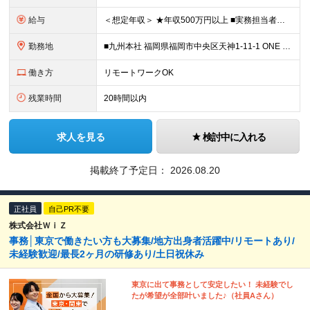
給与
＜想定年収＞ ★年収500万円以上 ■実務担当者クラス：511万-544万 ■主任・サブリーダークラス：629万-750万 ※上記には住宅手当など福利厚生に関する手当は含まず 月給25万円～月給32
勤務地
■九州本社 福岡県福岡市中央区天神1-11-1 ONE FUKUOKA BLDG.15階 ※（変更の範囲）上記を除く当社関連勤務地
働き方
リモートワークOK
残業時間
20時間以内
求人を見る
検討中に入れる
掲載終了予定日：
2026.08.20
正社員
自己PR不要
株式会社ＷｉＺ
事務│東京で働きたい方も大募集/地方出身者活躍中/リモートあり/
未経験歓迎/最長2ヶ月の研修あり/土日祝休み
東京に出て事務として安定したい！ 未経験でし
たが希望が全部叶いました♪（社員Aさん）