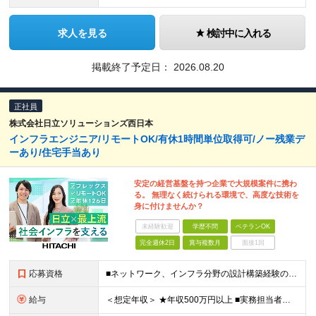
求人を見る
検討中に入れる
掲載終了予定日：
2026.08.20
正社員
株式会社日立ソリューションズ西日本
インフラエンジニア/リモートOK/有休1時間単位取得可/ノー残業デ
ーあり/住宅手当あり
安定の経営基盤を持つ企業で大規模案件に携わ
る。 無理なく続けられる環境で、高度な技術を
身に付けませんか？
未経験歓迎
学歴不問
ベテランOK
完全週休2日
賞与複数月
面接1回
応募資格
■ネットワーク、インフラ分野の設計構築経験のある方 ■学歴不問
給与
＜想定年収＞ ★年収500万円以上 ■実務担当者クラス：511万-544万 ■主任・サブリーダークラス：629万-750万 ※上記には住宅手当など福利厚生に関する手当は含まず 月給25万円～月給32