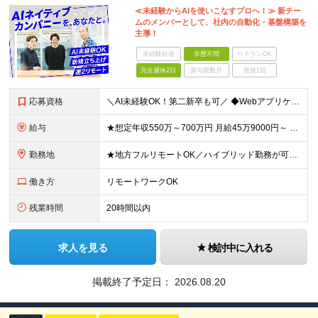
≪未経験からAIを使いこなすプロへ！≫ 新チー
ムのメンバーとして、社内の自動化・基盤構築を
主導！
未経験歓迎
学歴不問
ベテランOK
完全週休2日
賞与複数月
面接1回
応募資格
＼AI未経験OK！第二新卒も可／ ◆Webアプリケーション開発経験3年以上 ◆学歴不問 ～このような方にオススメです～ ・AIを脅威ではなく「最高のパートナー」と捉えられる方 ・技術に楽しんで興味を
給与
★想定年収550万～700万円 月給45万9000円～ ※上記には固定残業代：11万9480円(固定残業時間45時間/月)を含みます ※超過分は別途支給します ※試用期間3ヵ月あり。期間中の給与・待
勤務地
★地方フルリモートOK／ハイブリッド勤務が可能！ ★完全自社内勤務／客先常駐一切なし ◆東京都渋谷区南平台町16-28 Daiwa渋谷スクエア 3階 ※(変更の範囲)上記を除く当社関連勤務地
働き方
リモートワークOK
残業時間
20時間以内
求人を見る
検討中に入れる
掲載終了予定日：
2026.08.20