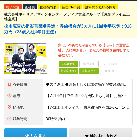
終了間近
正社員
面接情報有
自己PR不要
話を聞きたい応募可
株式会社キャリアデザインセンター メディア営業グループ【東証プライム上
場企業】
採⽤広告の提案営業◆昇進・昇給機会が3ヵ⽉に1回◆年収例：916
万円（28歳⼊社4年⽬主任）
実は、今あなたが使っている【type】の運営会
社。 人に向き合い、あなたの挑戦を後押しする
会社です。
未経験歓迎
学歴不問
ベテランOK
完全週休2日
賞与複数月
面接1回
応募資格
◆大卒以上 ◆営業もしくは販売職で提案経験のある方 ★入社後は… 中途入社者を対象とした研修プログラムと、 教育担当の課長があなたの成長をサポート。 実践形式のロールプレイングなど、約1年間にわたっ
給与
【入社4年⽬で年収900万円以上も可能】 月給30万6000円～37万円＋賞与年2回＋インセンティブ ※上記は、ご経験・スキルにより変動します ※月給には固定の時間外勤務手当30時間分を含む ※時間
勤務地
【赤坂山王オフィス】 東京都港区赤坂2-5-1 S-GATE赤坂山王ビル5F ※転勤なし ※3駅利用可能！駅から最短で徒歩3分 ※就業場所の変更の範囲：会社が定める場所
残業時間
30時間以内
求人を見る
検討中に入れる