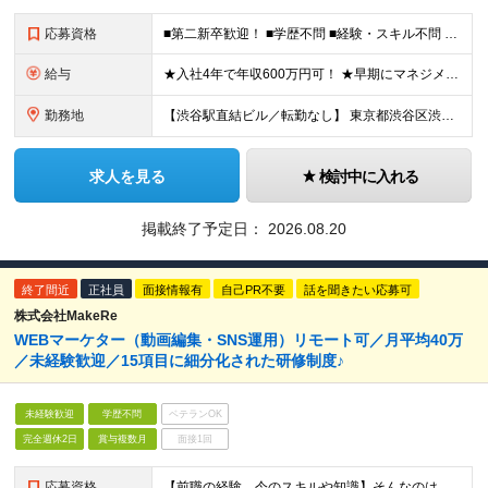
応募資格
■第二新卒歓迎！ ■学歴不問 ■経験・スキル不問 ■Webの知識は不要（入社後に習得可能）
給与
★入社4年で年収600万円可！ ★早期にマネジメント昇格も可能！ 月給26万円以上＋インセンティブ ※経験・能力を考慮の上優遇します。 ※上記にはみなし残業代22時間分(38,000円)を含む。超過
勤務地
【渋谷駅直結ビル／転勤なし】 東京都渋谷区渋谷2-24-12 渋谷スクランブルスクエア41F ※エリア採用の場合は、転勤はありません。 ※(変更の範囲)上記を除く当社関連勤務地 ＜アクセス＞ JR
求人を見る
検討中に入れる
掲載終了予定日：
2026.08.20
終了間近
正社員
面接情報有
自己PR不要
話を聞きたい応募可
株式会社MakeRe
WEBマーケター（動画編集・SNS運用）リモート可／月平均40万
／未経験歓迎／15項目に細分化された研修制度♪
未経験歓迎
学歴不問
ベテランOK
完全週休2日
賞与複数月
面接1回
応募資格
【前職の経験、今のスキルや知識】そんなのはどうでも良い！ 挑戦する人を歓迎する会社です。 ／ 挑戦する者を応援する会社 ーChallenge Yourselfー ＼ ＃未経験歓迎 ＃学歴不問 ＃