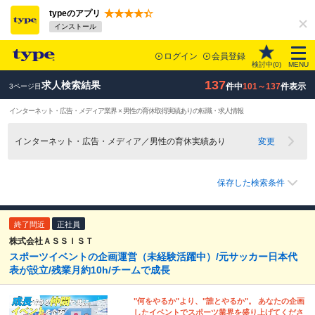
typeのアプリ
インストール
ログイン
会員登録
検討中(
0
)
MENU
137
求人検索結果
件中
101～137
件表示
3ページ目
インターネット・広告・メディア業界 × 男性の育休取得実績ありの転職・求人情報
インターネット・広告・メディア／男性の育休実績あり
変更
保存した検索条件
終了間近
正社員
株式会社ＡＳＳＩＳＴ
スポーツイベントの企画運営（未経験活躍中）/元サッカー日本代
表が設立/残業月約10h/チームで成長
"何をやるか"より、"誰とやるか"。 あなたの企画
したイベントでスポーツ業界を盛り上げてくださ