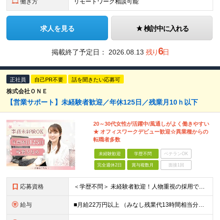
働き方
リモートワーク相談可能
求人を見る
検討中に入れる
6
掲載終了予定日：
2026.08.13
残り
日
正社員
自己PR不要
話を聞きたい応募可
株式会社ＯＮＥ
【営業サポート】未経験者歓迎／年休125日／残業月10ｈ以下
20～30代女性が活躍中/風通しがよく働きやすい
★ オフィスワークデビュー歓迎☆異業種からの
転職者多数
未経験歓迎
学歴不問
ベテランOK
完全週休2日
賞与複数月
面接1回
応募資格
＜学歴不問＞ 未経験者歓迎！人物重視の採用です！ ◎社会人経験がある方（業種・職種不問） ◎基本的なPCスキルをお持ちの方 └Excelは関数やグラフ作成などできなくても大丈夫です。
給与
■月給22万円以上 （みなし残業代13時間相当分／2万円を含む） ※上記を越えた場合は、別途支給 ※試用期間6ヶ月あり（待遇面の変動なし） 【固定残業代について】 固定残業13時間分（20,000円