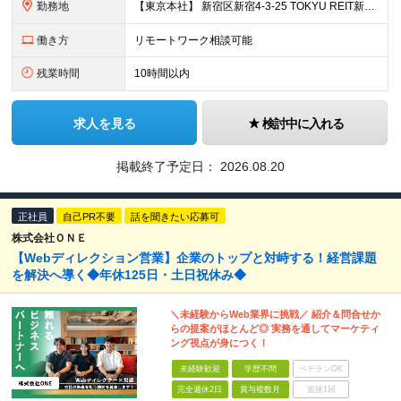
勤務地
【東京本社】 新宿区新宿4-3-25 TOKYU REIT新宿ビル4F ※(変更の範囲)上記を除く当社関連勤務地
働き方
リモートワーク相談可能
残業時間
10時間以内
求人を見る
検討中に入れる
掲載終了予定日：
2026.08.20
正社員
自己PR不要
話を聞きたい応募可
株式会社ＯＮＥ
【Webディレクション営業】企業のトップと対峙する！経営課題
を解決へ導く◆年休125日・土日祝休み◆
＼未経験からWeb業界に挑戦／ 紹介＆問合せか
らの提案がほとんど◎ 実務を通してマーケティ
ング視点が身につく！
未経験歓迎
学歴不問
ベテランOK
完全週休2日
賞与複数月
面接1回