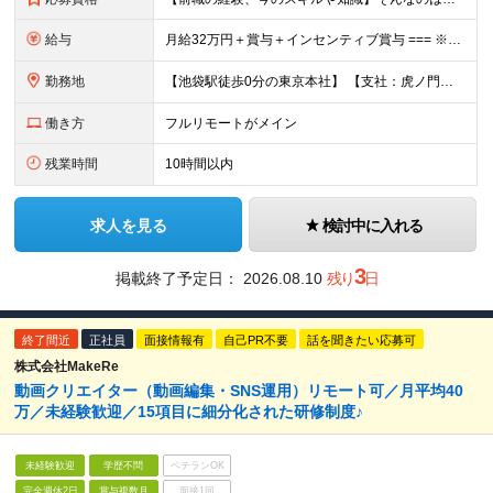
給与
月給32万円＋賞与＋インセンティブ賞与 === ※研修期間中の給与 〇経験者（マーケティング・営業・対人業務経験者） ＞月給27万円 〇未経験 ＞月給25万円 ☆研修期間中であっても6ヶ月後業績
勤務地
【池袋駅徒歩0分の東京本社】 【支社：虎ノ門、丸の内、銀座、新宿、渋谷、名古屋、大阪、博多】で募集スタート！ ※転勤はございません。 ☆東京本社 東京都豊島区西池袋1-11-1 メトロポリタンプラ
働き方
フルリモートがメイン
残業時間
10時間以内
求人を見る
検討中に入れる
3
掲載終了予定日：
2026.08.10
残り
日
終了間近
正社員
面接情報有
自己PR不要
話を聞きたい応募可
株式会社MakeRe
動画クリエイター（動画編集・SNS運用）リモート可／月平均40
万／未経験歓迎／15項目に細分化された研修制度♪
未経験歓迎
学歴不問
ベテランOK
完全週休2日
賞与複数月
面接1回