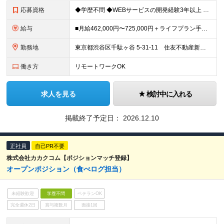
応募資格
◆学歴不問 ◆WEBサービスの開発経験3年以上 ◆Javaを用いた開発経験2年以上 ◆チームマネジメント経験
給与
■月給462,000円〜725,000円＋ライフプラン手当 ※詳細は経験等を考慮し同社規定により決定します ※上記月給には月45時間分の固定残業代（職能給）月122,000円〜191,300円を含みま
勤務地
東京都渋谷区千駄ヶ谷 5-31-11 住友不動産新宿南口ビル 11F ※転勤なし ※(変更の範囲)上記を除く当社関連勤務地
働き方
リモートワークOK
求人を見る
検討中に入れる
掲載終了予定日：
2026.12.10
正社員
自己PR不要
株式会社カカクコム【ポジションマッチ登録】
オープンポジション（食べログ担当）
未経験歓迎
学歴不問
ベテランOK
完全週休2日
賞与複数月
面接1回