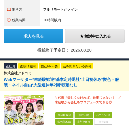
働き方
フルリモートがメイン
残業時間
10時間以内
求人を見る
検討中に入れる
掲載終了予定日：
2026.08.20
正社員
面接情報有
自己PR不要
話を聞きたい応募可
株式会社アドコミ
Webマーケター*未経験歓迎*基本定時退社*土日祝休み*髪色・服
装・ネイル自由*大型連休年2回*転勤なし
＼代表「楽しくなければ、仕事じゃない！」／
未経験から会社をプロデュースできる◎
未経験歓迎
学歴不問
ベテランOK
完全週休2日
賞与複数月
面接1回