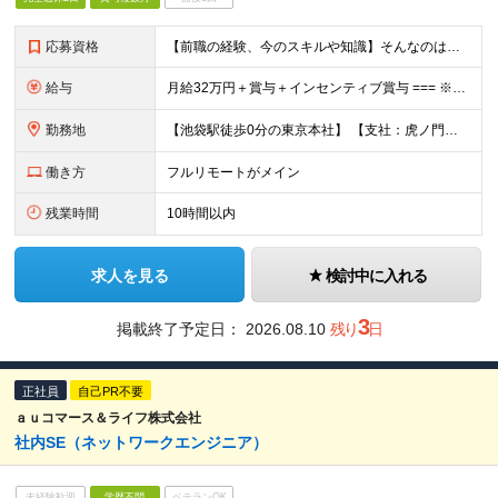
応募資格
【前職の経験、今のスキルや知識】そんなのはどうでも良い！ 挑戦する人を歓迎する会社です。 ／ 挑戦する者を応援する会社 ーChallenge Yourselfー ＼ ＃未経験歓迎 ＃学歴不問 ＃
給与
月給32万円＋賞与＋インセンティブ賞与 === ※研修期間中の給与 〇経験者（マーケティング・営業・対人業務経験者） ＞月給27万円 〇未経験 ＞月給25万円 ☆研修期間中であっても6ヶ月後業績
勤務地
【池袋駅徒歩0分の東京本社】 【支社：虎ノ門、丸の内、銀座、新宿、渋谷、名古屋、大阪、博多】で募集スタート！ ※転勤はございません。 ☆東京本社 東京都豊島区西池袋1-11-1 メトロポリタンプラ
働き方
フルリモートがメイン
残業時間
10時間以内
求人を見る
検討中に入れる
3
掲載終了予定日：
2026.08.10
残り
日
正社員
自己PR不要
ａｕコマース＆ライフ株式会社
社内SE（ネットワークエンジニア）
未経験歓迎
学歴不問
ベテランOK