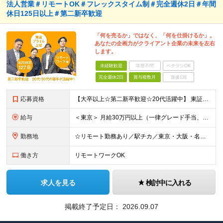
法人営業＃リモートOK＃フレックスタイム制＃完全週休2日＃年間
休日125日以上＃第二新卒歓迎
「何を売るか」ではなく、「何を仕掛けるか」。
あなたの企画力がクライアント企業の未来を左右
します。
未経験歓迎
学歴不問
ベテランOK
完全週休2日
賞与複数月
面接1回
応募資格
【大卒以上☆第二新卒歓迎☆20代活躍中】 東証プライム上場／フレックスタイム／年間休日125日以上／リモートワークOK！ 初めての転職という方も大歓迎です！ ◆業種未経験歓迎 ◆職種未経験歓迎 ◆中
給与
＜東京＞ 月給30万円以上（一律グレード手当、一律営業手当、一律地域手当含む）＋インセンティブ ※時間外労働42時間分を一律グレード手当として7万4117円支給。超過分は別途支給。 また一律営業手当と
勤務地
☆リモート勤務あり／駅チカ／東京・大阪・名古屋から希望OK☆ ＜東京オフィス＞ 〒107-0052 東京都港区赤坂1-11-30 赤坂一丁目センタービル3階 ＜大阪オフィス＞ 〒530-0018
働き方
リモートワークOK
求人を見る
検討中に入れる
掲載終了予定日：
2026.09.07