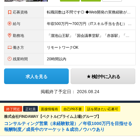
応募資格
転職回数は不問です◎ ◆Web開発の実務経験が3年以上ある方 ※学歴不問 【以下のような方をお待ちしています】 ・自社プロダクトの開発に興味がある方 ・開発環境の改善やプロセスの効率化に取り組む意
給与
年収500万円〜700万円（ITスキル手当を含む） 月給35万円〜40.5万円＋賞与（年2回）＋ITスキル手当（年間12万円～240万円） ※上記は、ご経験・スキルにより変動します ※所定7時間45
勤務地
「溜池山王駅」「国会議事堂駅」「赤坂駅」「赤坂見附駅」の4駅、5路線使用可能！各駅から徒歩圏内とアクセス抜群です◎ ★入社後、4ヶ月目以降から週2日まではテレワークが可能です 東京都港区赤坂2-5-
働き方
リモートワークOK
残業時間
20時間以内
求人を見る
検討中に入れる
掲載終了予定日：
2026.08.24
終了間近
正社員
面接情報有
自己PR不要
話を聞きたい応募可
株式会社FINDAWAY【ベクトル(プライム上場)グループ】
コンサルティング営業（未経験歓迎）／年収1000万円を目指せる
報酬制度／成長中のマーケット＆成功ノウハウあり