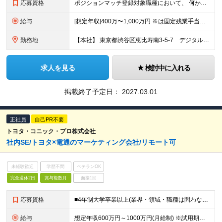
応募資格
ポジションマッチ登録対象職種において、 何かしらの知識・経験を有する方 【活かせる経験・スキル】 ポジションマッチ登録対象職種に関連する知識・経験 ※該当ポジションが数多く存在する為、様々な経験が
給与
[想定年収]400万〜1,000万円 ※は固定残業手当を含みます。（35時間相当。超過分は支給） ※給与詳細は、経験・能力等を考慮した上で決定いたします。
勤務地
【本社】 東京都渋谷区恵比寿南3-5-7 デジタルゲートビル 6〜8階 【渋谷オフィス】 東京都渋谷区宇田川町15-1 渋谷パルコDGビル ※（変更の範囲）会社の定める場所
求人を見る
検討中に入れる
掲載終了予定日：
2027.03.01
正社員
自己PR不要
トヨタ・コニック・プロ株式会社
社内SE/トヨタ×電通のマーケティング会社/リモート可
未経験歓迎
学歴不問
ベテランOK
完全週休2日
賞与複数月
面接1回
応募資格
■4年制大学卒業以上(業界・領域・職種は問わない) ■下記のご経験・スキルを有している方 ・SE経験5年以上（※社内SE、クライアント向けSE問わず） ・ITテクノロジーや情報セキュリティ（ISMS等
給与
想定年収600万円～1000万円(月給制) ※試用期間3ヶ月(給与・待遇に差異はございません) ※最終の選考結果によっては、契約社員でのオファーご提示となる場合もあり得ます