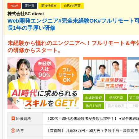
NEW
正社員
面接情報有
自己PR不要
株式会社SC direct
Web開発エンジニア#完全未経験OK#フルリモート可#
長1年の手厚い研修
未経験から憧れのエンジニアへ！フルリモート＆年休1
の研修からスタート。
未経験歓迎
学歴不問
第二新
休日120日
賞与複数月
上場
応募資格
給与