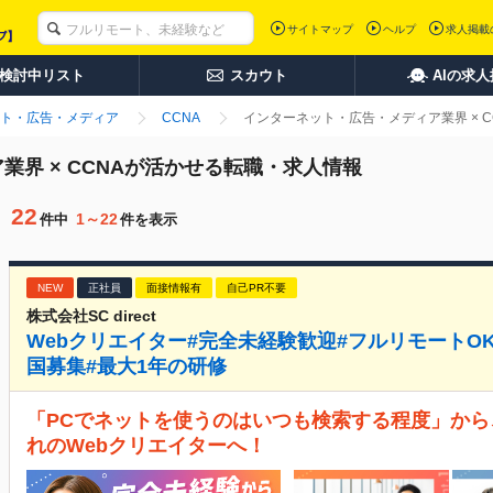
サイトマップ
ヘルプ
求人掲載
検討中リスト
スカウト
AIの求
ト・広告・メディア
CCNA
インターネット・広告・メディア業界 × 
界 × CCNAが活かせる転職・求人情報
22
1～22
件中
件を表示
NEW
正社員
面接情報有
自己PR不要
株式会社SC direct
Webクリエイター#完全未経験歓迎#フルリモートOK#
国募集#最大1年の研修
「PCでネットを使うのはいつも検索する程度」から
れのWebクリエイターへ！