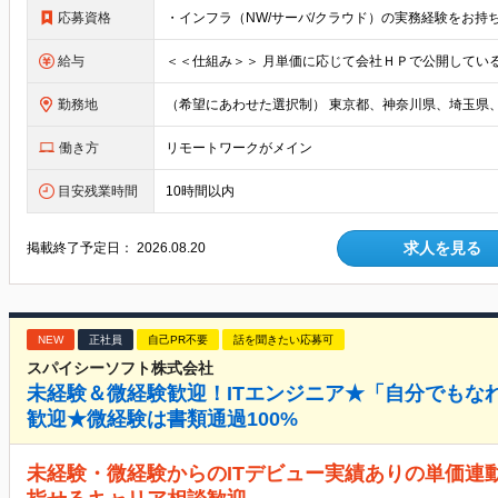
応募資格
給与
勤務地
働き方
リモートワークがメイン
目安残業時間
10時間以内
求人を見る
掲載終了予定日：
2026.08.20
NEW
正社員
自己PR不要
話を聞きたい応募可
スパイシーソフト株式会社
未経験＆微経験歓迎！ITエンジニア★「自分でもな
歓迎★微経験は書類通過100%
未経験・微経験からのITデビュー実績ありの単価連動型