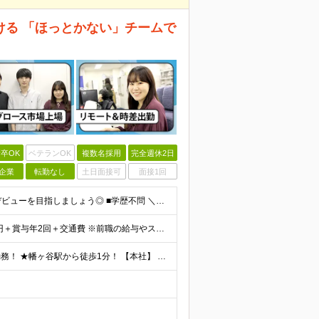
ける 「ほっとかない」チームで
卒OK
ベテランOK
複数名採用
完全週休2日
企業
転勤なし
土日面接可
面接1回
★未経験の方大歓迎！ ★自社サービスの会社でIT業界デビューを目指しましょう◎ ■学歴不問 ＼以下のような方大歓迎／ ◎ITの仕事に興味がある ◎エンジニアとしてキャリアを築きたい ◎社会貢献性の高
★賞与年2回＆昇給随時！★ ■月給26万2,000円～33万円＋賞与年2回＋交通費 ※前職の給与やスキルを考慮し決定します ※固定残業代（月45時間分／6万9,000円～8万7,000円）を含みます
★出社とリモートワークを組み合わせたハイブリッド勤務！ ★幡ヶ谷駅から徒歩1分！ 【本社】 東京都渋谷区幡ヶ谷1-34-14 宝ビル3F ※(変更の範囲)上記を除く当社関連勤務地