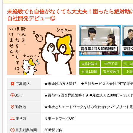
未経験でも自信がなくても大丈夫！困ったら絶対助
自社開発デビュー◎
未経験歓迎
学歴不問
第二新
休日120日
賞与複数月
上場
応募資格
給与
勤務地
働き方
リモートワークOK
目安残業時間
20時間以内