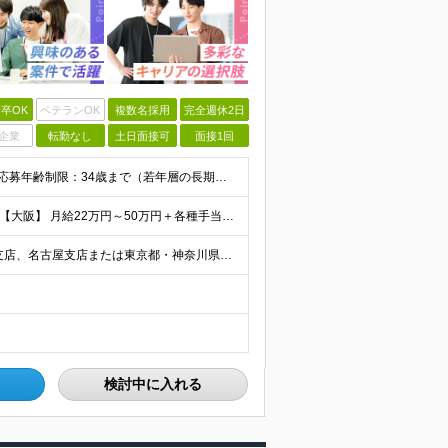
卒OK
ベテランOK
複数名採用
完全週休2日
企業
転勤なし
土日面接可
面接1回
【完全未経験からIT業界に挑戦したい方、大歓迎！】 ●応募年齢制限：34歳まで（若年層の長期キャリア形成を図るため） ★学歴不問・転職回数不問 ★第二新卒・社会人デビューOK 【こんな方を求めていま
【首都圏】 月給23万円～50万円＋各種手当＋決算賞与 【大阪】 月給22万円～50万円＋各種手当＋決算賞与 【愛知】 月給21.5万円～50万円＋各種手当＋決算賞与 【福岡・宮城】 月給20万
【転勤なし／U・Iターン歓迎】 本社（新宿区）、大阪支店、名古屋支店または東京都・神奈川県・千葉県・埼玉県・愛知県・大阪府・福岡県をはじめ、全国のプロジェクト先 ※ご希望を最大限考慮して配属先を決定
検討中に入れる