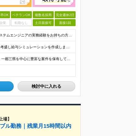
卒OK
ベテランOK
複数名採用
完全週休2日
企業
転勤なし
土日面接可
面接1回
【学歴不問／業種未経験歓迎／第二新卒歓迎】 ■IT・システムエンジニアの実務経験をお持ちの方※工程や使用言語、経験年数は不問 ◎転職回数は不問 ＼下記のような方にオススメ／ ・安定した収入を得たい方
以下の二つから選べます！いずれの場合も前職の給与を考盛し給与シミュレーションを作成します。 【プロセス型（コツコツ給与を上げたい方向け）】 ■月給25万円～50万円 ※年齢や社歴、仕事の取り組み姿勢
【転勤なし！フルリモート案件多数！U・Iターン歓迎】 一都三県を中心に豊富な案件を保有しております！ 東京・愛知・大阪・広島・福岡・新潟の 各プロジェクト先または自社拠点 ※勤務地は希望を考慮します
検討中に入れる
上場】
ブル勤務｜残業月15時間以内