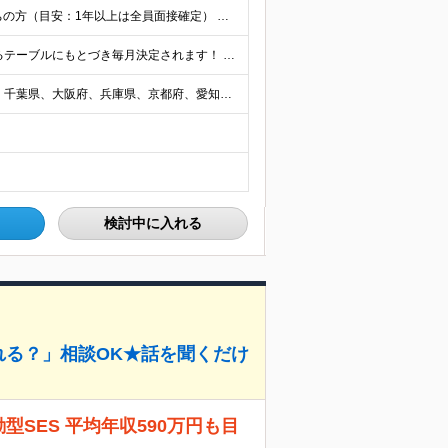
・インフラ（NW/サーバ/クラウド）の実務経験をお持ちの方（目安：1年以上は全員面接確定） ・インフラに興味がある未経験の方 ・学歴不問 ■ こんな方を歓迎します ・IaC（Terraform等）
＜＜仕組み＞＞ 月単価に応じて会社ＨＰで公開しているテーブルにもとづき毎月決定されます！ https://www.tech4u.dev/payroll ＜＜実績＞＞ 平均年収実績：590万円 ＜＜
（希望にあわせた選択制） 東京都、神奈川県、埼玉県、千葉県、大阪府、兵庫県、京都府、愛知県、福岡県の各プロジェクト先 ・フル／ハイブリッドリモート案件あり ・転勤なし ・U・Iターンも歓迎＆支援可能
検討中に入れる
れる？」相談OK★話を聞くだけ
SES 平均年収590万円も目