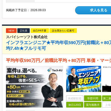
求人を見る
掲載終了予定日：
2026.09.03
NEW
正社員
自己PR不要
話を聞きたい応募可
スパイシーソフト株式会社
インフラエンジニア★平均年収590万円(前職比＋80
均7.4h★フルリモ可
平均年収590万円／前職比平均＋80万円 単価・マー
未経験歓迎
学歴不問
第二新
休日120日
賞与複数月
上場