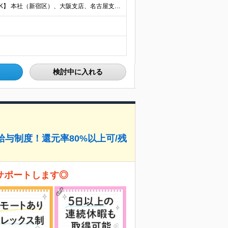
【転勤なし／U・Iターン歓迎／将来的にフルリモートOK】 本社（新宿区）、大阪支店、名古屋支店または東京都・神奈川県・千葉県・埼玉県・愛知県・大阪府・福岡県をはじめ、全国のプロジェクト先 ※ご希望を
検討中に入れる
給与制度！還元率80%以上可/残
サポートします◎