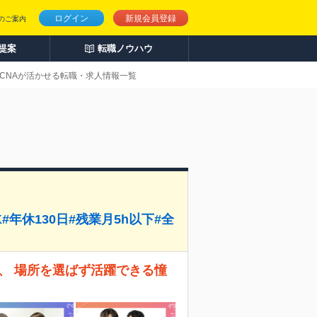
ログイン
新規会員登録
のご案内
人提案
転職ノウハウ
CCNAが活かせる転職・求人情報一覧
年休130日#残業月5h以下#全
、 場所を選ばず活躍できる憧