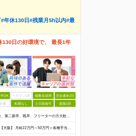
年休130日#残業月5h以内#最
30日の好環境で、 最長1年
卒OK
ベテランOK
複数名採用
完全週休2日
企業
転勤なし
土日面接可
面接1回
【20代・30代の未経験者が多数活躍中！】 ●完全未経験、第二新卒、既卒、フリーターの方大歓迎！ ●学歴・職歴・転職回数・ブランク一切不問 ※34歳までの方（若年層の長期キャリア形成を図るため） ★
【首都圏】 月給23万円～50万円＋各種手当＋決算賞与 【大阪】 月給22万円～50万円＋各種手当＋決算賞与 【愛知】 月給21.5万円～50万円＋各種手当＋決算賞与 【福岡・宮城】 月給20万