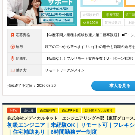
未経験歓迎
学歴不問
第二新
休日120日
賞与複数月
上場
応募資格
給与
勤務地
働き方
リモートワークがメイン
求人を見る
掲載終了予定日：
2026.08.20
NEW
正社員
面接情報有
自己PR不要
話を聞きたい応募可
株式会社メディカルネット エンジニアリング本部【東証グロース
初級エンジニア｜未経験OK｜リモート可｜フレキシ
｜住宅補助あり｜6時間勤務デー制度