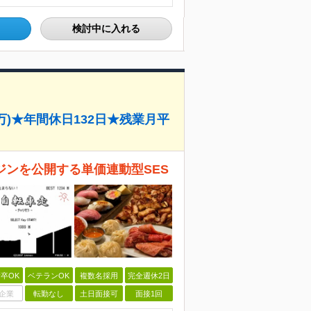
検討中に入れる
万)★年間休日132日★残業月平
ジンを公開する単価連動型SES
卒OK
ベテランOK
複数名採用
完全週休2日
企業
転勤なし
土日面接可
面接1回