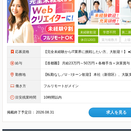
未経験歓迎
学歴不問
第二新
休日120日
賞与複数月
上場
応募資格
給与
勤務地
働き方
フルリモートがメイン
目安残業時間
10時間以内
求人を見る
掲載終了予定日：
2026.08.31