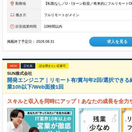
勤務地
働き方
フルリモートがメイン
目安残業時間
10時間以内
求人を見る
掲載終了予定日：
2026.08.31
NEW
正社員
話を聞きたい応募可
SUN株式会社
開発エンジニア｜リモート有/賞与年2回/選択できる
業10h以下/Web面接1回
スキルと収入を同時にアップ！あなたの成長を全力