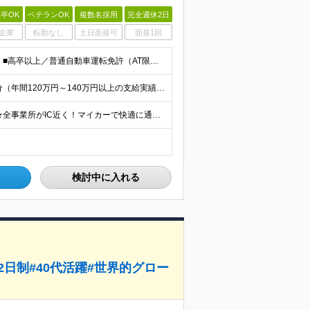
卒OK
ベテランOK
複数名採用
完全週休2日
企業
転勤なし
土日面接可
面接1回
【施工管理・土木工事等の経験者を高く評価します！】 ■高卒以上／普通自動車運転免許（AT限定可）をお持ちの方 ＜以下、いずれかに該当する方歓迎＞ ◎土木系学科を卒業された方 ◎1・2級土木／造園
＼毎月手元に残るお金が増える／ ★賞与実績4.25ヶ月分（年間120万円～140万円以上の支給実績あり） ★家賃・駐車場代の最大8割を会社が負担！家計の支出を大幅にカット ★残業代は1分単位（合計1時
＼関東・長野県内のみ！遠方への転勤はありません／ ★全事業所がIC近く！マイカーで快適に通勤可能です ★引越し費用や単身赴任時の家賃・家具家電の賃料も全額負担します ◎京浜事業所 神奈川県横浜市都筑
検討中に入れる
2日制#40代活躍#世界的グロー