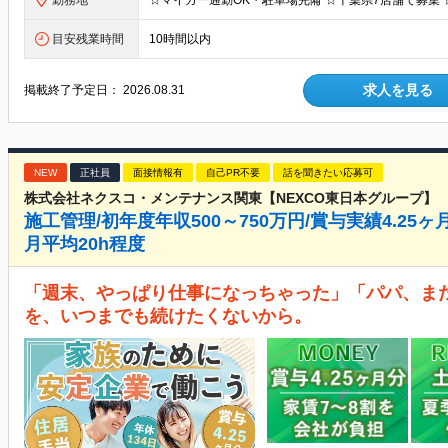
勤務地
目安残業時間
10時間以内
求人を見る
掲載終了予定日：
2026.08.31
NEW
正社員
面接情報有
自己PR不要
話を聞きたい応募可
株式会社ネクスコ・メンテナンス関東【NEXCO東日本グループ】
施工管理/初年度年収500～750万円/賞与実績4.25ヶ
月平均20h程度
「週末、やっぱり仕事になっちゃった」「パパ、また
を、いつまでも続けたくないから。