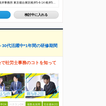
＼東京と神奈川で募集・徒歩5分以内の勤務地あり／ ■根岸事務所 東京都台東区根岸5-6-14 根岸5光ビル ■阿佐ヶ谷事務所 東京都杉並区成田東4-38-25 ■大橋事務所 東京都目黒区大橋2-8-1
検討中に入れる
～30代活躍中*1年間の研修期間
会で社労士事務のコトを知って
卒OK
ベテランOK
複数名採用
完全週休2日