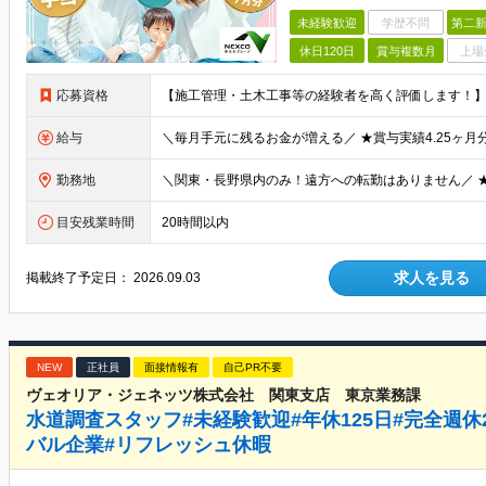
未経験歓迎
学歴不問
第二新
休日120日
賞与複数月
上場
応募資格
給与
勤務地
目安残業時間
20時間以内
求人を見る
掲載終了予定日：
2026.09.03
NEW
正社員
面接情報有
自己PR不要
ヴェオリア・ジェネッツ株式会社 関東支店 東京業務課
水道調査スタッフ#未経験歓迎#年休125日#完全週休
バル企業#リフレッシュ休暇