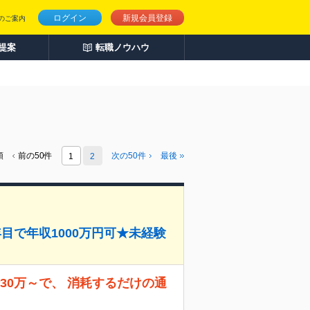
ログイン
新規会員登録
のご案内
人提案
転職ノウハウ
頭
前の50件
次の
50
件
最後
1
2
目で年収1000万円可★未経験
30万～で、 消耗するだけの通