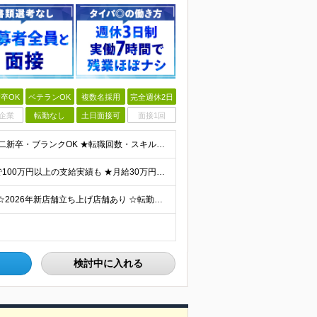
卒OK
ベテランOK
複数名採用
完全週休2日
企業
転勤なし
土日面接可
面接1回
＜応募いただいた方全員と面接！完全未経験OK＞ ★第二新卒・ブランクOK ★転職回数・スキル不問 ★学歴不問 ◎第二新卒も大歓迎 「新卒で入社したけど、環境が合わなくて早期に退職してしまった」 とい
★入社1年で年収1000万円のメンバー在籍 ★賞与だけで100万円以上の支給実績も ★月給30万円以上 月給30万円～50万円＋賞与年1回（最大3カ月分）＋インセンティブ＋各種手当 ※研修期間中は
☆マイカー通勤OK・駐車場完備 ☆千葉県7店舗で募集 ☆2026年新店舗立ち上げ店舗あり ☆転勤なし 本社、もしくは以下店舗での勤務になります。 【本社】 千葉県印旛郡酒々井町本佐倉457-2
検討中に入れる