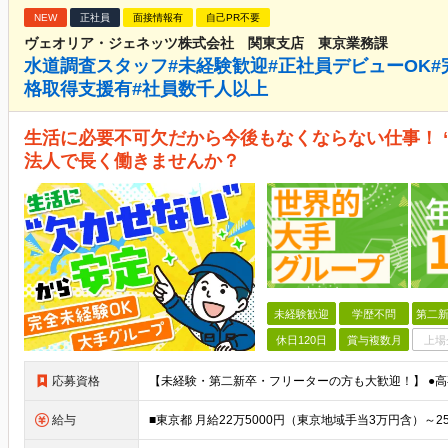
NEW
正社員
面接情報有
自己PR不要
ヴェオリア・ジェネッツ株式会社 関東支店 東京業務課
水道調査スタッフ#未経験歓迎#正社員デビューOK#完
格取得支援有#社員数千人以上
生活に必要不可欠だから今後もなくならない仕事！ 
法人で長く働きませんか？
未経験歓迎
学歴不問
第二新
休日120日
賞与複数月
上場
応募資格
給与