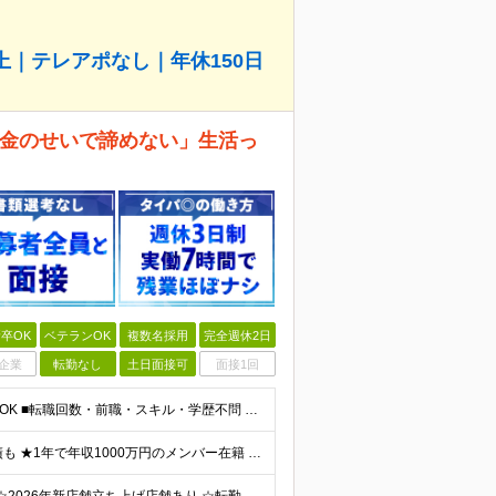
上｜テレアポなし｜年休150日
お金のせいで諦めない」生活っ
卒OK
ベテランOK
複数名採用
完全週休2日
企業
転勤なし
土日面接可
面接1回
【応募いただいた方全員と面接します！】 ■完全未経験OK ■転職回数・前職・スキル・学歴不問 ■20代～30代活躍中！ ★第二新卒も大歓迎 「新卒で入社したけど、環境が合わなくて早期に退職してしまっ
★月給30万円以上 ★賞与だけで100万円以上の支給実績も ★1年で年収1000万円のメンバー在籍 ★インセンティブで月20万円獲得した実績も 月給30万円～50万円＋賞与年1回（最大3カ月分）＋イ