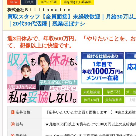
NEW
正社員
自己PR不要
話を聞きたい応募可
株式会社Ｂｉｌｌｉｏｎａｉｒｅ
買取スタッフ【全員面接】未経験歓迎｜月給30万以
｜20代30代活躍｜残業ほぼナシ
週3日休みで、年収500万円。 「やりたいことを、
て、 想像以上に快適です。
未経験歓迎
学歴不問
第二新
休日120日
賞与複数月
上場
応募資格
給与