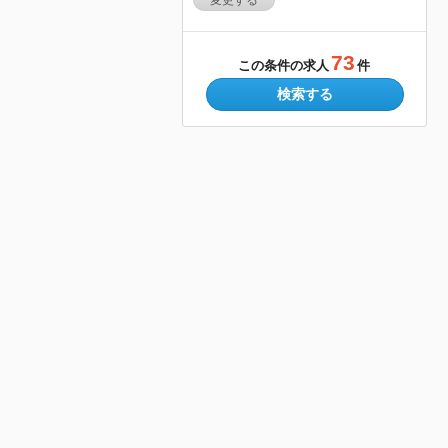
変更する
73
この条件の求人
件
検索する