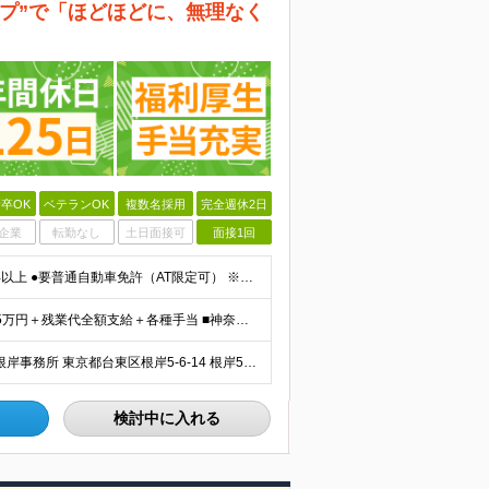
プ”で「ほどほどに、無理なく
卒OK
ベテランOK
複数名採用
完全週休2日
企業
転勤なし
土日面接可
面接1回
【40代前半までのミドル層活躍・未経験者歓迎】 ●高卒以上 ●要普通自動車免許（AT限定可） ※特別な知識や経験は一切不要です！ ＜こんな方を歓迎します＞ ・安定した企業で、定年まで長く働き続けたい
■東京都 月給22万5000円（東京地域手当3万円含）～25万円＋残業代全額支給＋各種手当 ■神奈川県 月給19万5000円～24万円＋残業代全額支給＋各種手当 ※年齢・経験を考慮し決定 ※試用期
＼東京と神奈川で募集・徒歩5分以内の勤務地あり／ ■根岸事務所 東京都台東区根岸5-6-14 根岸5光ビル ■阿佐ヶ谷事務所 東京都杉並区成田東4-38-25 ■大橋事務所 東京都目黒区大橋2-8-1
検討中に入れる