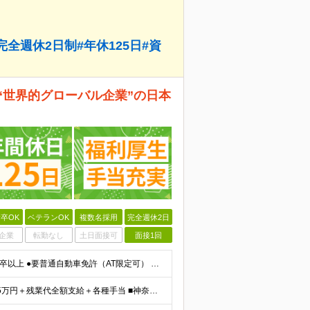
全週休2日制#年休125日#資
“世界的グローバル企業”の日本
卒OK
ベテランOK
複数名採用
完全週休2日
企業
転勤なし
土日面接可
面接1回
【未経験・第二新卒・フリーターの方も大歓迎！】 ●高卒以上 ●要普通自動車免許（AT限定可） ※特別な経験やスキルは一切不問です！ ★求める人物像★ ・「ほどほどに、無理なく長く働きたい」方 ・安定
■東京都 月給22万5000円（東京地域手当3万円含）～25万円＋残業代全額支給＋各種手当 ■神奈川県 月給19万5000円～24万円＋残業代全額支給＋各種手当 ※年齢・経験を考慮し決定 ※試用期