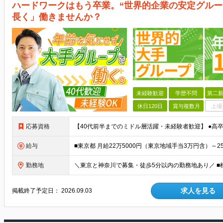
ハードワークはもう卒業。“世界的企業の安定グルー
長く」働きませんか？
未経験歓迎
学歴不問
第二新
休日120日
賞与複数月
上場
応募資格
給与
勤務地
求人を見る
掲載終了予定日：
2026.09.03