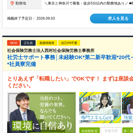
勤務地
求人を見る
掲載終了予定日：
2026.09.03
NEW
正社員
面接情報有
自己PR不要
社会保険労務士法人西村社会保険労務士事務所
社労士サポート事務│未経験OK*第二新卒歓迎*20代
*社員寮完備
とりあえず「転職したい」でOKです！ まずは座談
ください。
未経験歓迎
学歴不問
第二新