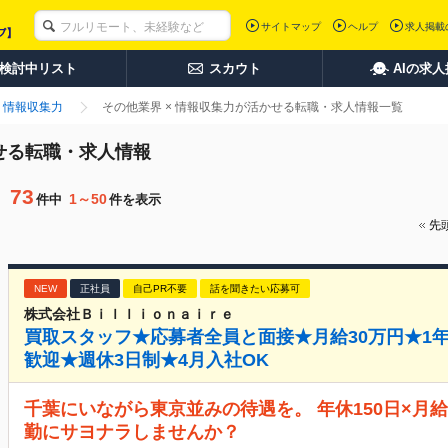
サイトマップ
ヘルプ
求人掲載
検討中リスト
スカウト
AIの求
情報収集力
その他業界 × 情報収集力が活かせる転職・求人情報一覧
かせる転職・求人情報
73
1～50
件中
件を表示
先
NEW
正社員
自己PR不要
話を聞きたい応募可
株式会社Ｂｉｌｌｉｏｎａｉｒｅ
買取スタッフ★応募者全員と面接★月給30万円★1年
歓迎★週休3日制★4月入社OK
千葉にいながら東京並みの待遇を。 年休150日×月給
勤にサヨナラしませんか？