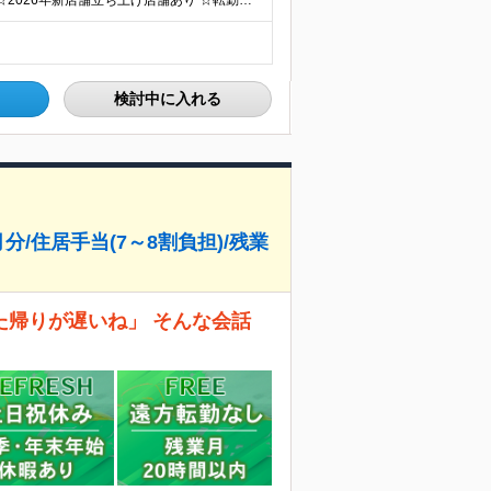
☆マイカー通勤OK・駐車場完備 ☆千葉県7店舗で募集 ☆2026年新店舗立ち上げ店舗あり ☆転勤なし 本社、もしくは以下店舗での勤務になります。 【本社】 千葉県印旛郡酒々井町本佐倉457-2
検討中に入れる
月分/住居手当(7～8割負担)/残業
帰りが遅いね」 そんな会話