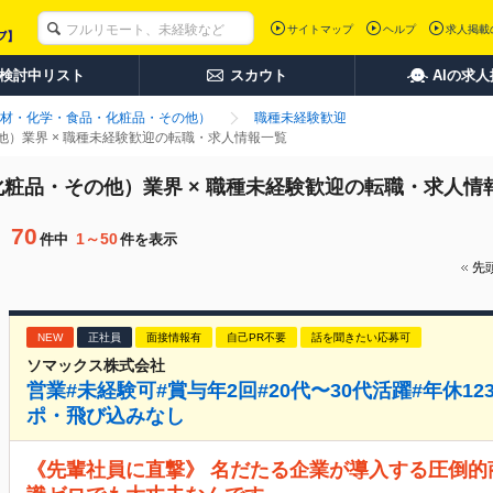
サイトマップ
ヘルプ
求人掲載
検討中リスト
スカウト
AIの求
材・化学・食品・化粧品・その他）
職種未経験歓迎
）業界 × 職種未経験歓迎の転職・求人情報一覧
粧品・その他）業界 × 職種未経験歓迎の転職・求人情
70
1～50
件中
件を表示
先
NEW
正社員
面接情報有
自己PR不要
話を聞きたい応募可
ソマックス株式会社
営業#未経験可#賞与年2回#20代〜30代活躍#年休12
ポ・飛び込みなし
《先輩社員に直撃》 名だたる企業が導入する圧倒的