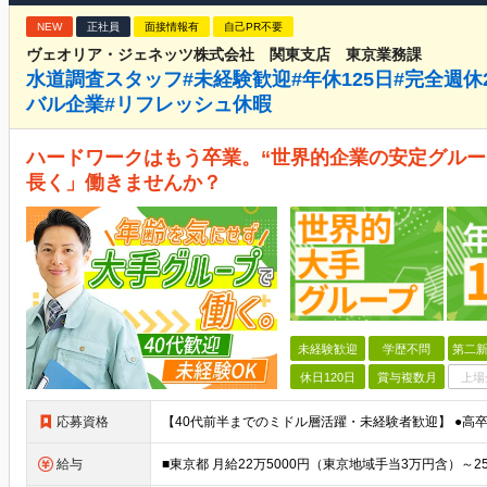
NEW
正社員
面接情報有
自己PR不要
ヴェオリア・ジェネッツ株式会社 関東支店 東京業務課
水道調査スタッフ#未経験歓迎#年休125日#完全週休
バル企業#リフレッシュ休暇
ハードワークはもう卒業。“世界的企業の安定グルー
長く」働きませんか？
未経験歓迎
学歴不問
第二新
休日120日
賞与複数月
上場
応募資格
給与