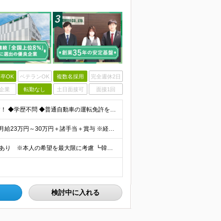
卒OK
ベテランOK
複数名採用
完全週休2日
企業
転勤なし
土日面接可
面接1回
＼未経験OK！第二新卒歓迎／ ★20～30代も活躍中です！ ◆学歴不問 ◆普通自動車の運転免許をお持ちの方（AT可） ＼未経験スタートでも安心！／ 業界トップクラスの実績と信頼を誇ることから お客
★インセンティブ制度あり ★月給30万円スタートも可 月給23万円～30万円＋諸手当＋賞与 ※経験・スキルを考慮の上、決定します ※試用期間6ヶ月間あり（期間中の条件に差異はありません） ※残業代
★大阪募集 ★転勤なし ★U・Iターン歓迎 ★海外出張もあり ※本人の希望を最大限に考慮 ┗韓国やタイ、マレーシア、アメリカなどなど…様々な国に行けるチャンス！ 【本社】 大阪府大阪市東成区玉津1丁
検討中に入れる