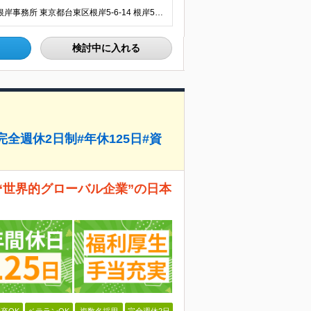
＼東京と神奈川で募集・徒歩5分以内の勤務地あり／ ■根岸事務所 東京都台東区根岸5-6-14 根岸5光ビル ■阿佐ヶ谷事務所 東京都杉並区成田東4-38-25 ■大橋事務所 東京都目黒区大橋2-8-1
検討中に入れる
全週休2日制#年休125日#資
“世界的グローバル企業”の日本