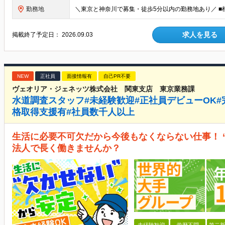
勤務地
求人を見る
掲載終了予定日：
2026.09.03
NEW
正社員
面接情報有
自己PR不要
ヴェオリア・ジェネッツ株式会社 関東支店 東京業務課
水道調査スタッフ#未経験歓迎#正社員デビューOK#完
格取得支援有#社員数千人以上
生活に必要不可欠だから今後もなくならない仕事！ 
法人で長く働きませんか？