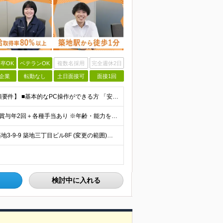
卒OK
ベテランOK
複数名採用
完全週休2日
企業
転勤なし
土日面接可
面接1回
★未経験歓迎 ★学歴不問 ★20代30代40代活躍中 【必須要件】 ■基本的なPC操作ができる方 「安定企業で長く安心して働きたい」 「将来に役立つ事務スキルを身につけたい」 そんな想いを持った方
★未経験でも月給26万円以上！ 月給26万円～28万円＋賞与年2回＋各種手当あり ※年齢・能力を考慮の上、決定いたします。 ※残業代は全額別途支給します ※試用期間3ヶ月あり。期間中の給与・待遇の差
★「築地駅」から徒歩1分 【東京本社】 東京都中央区築地3-9-9 築地三丁目ビル8F (変更の範囲)上記を除く当社関連勤務地
検討中に入れる