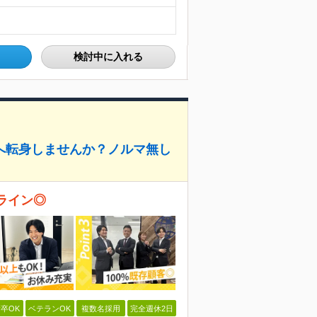
検討中に入れる
へ転身しませんか？ノルマ無し
実ライン◎
卒OK
ベテランOK
複数名採用
完全週休2日