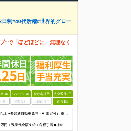
2日制#40代活躍#世界的グロー
プ”で「ほどほどに、無理なく
卒OK
ベテランOK
複数名採用
完全週休2日
企業
転勤なし
土日面接可
面接1回
【40代前半までのミドル層活躍・未経験者歓迎】 ●高卒以上 ●要普通自動車免許（AT限定可） ※特別な知識や経験は一切不要です！ ＜こんな方を歓迎します＞ ・安定した企業で、定年まで長く働き続けたい
■東京都 月給22万5000円（東京地域手当3万円含）～25万円＋残業代全額支給＋各種手当 ■神奈川県 月給19万5000円～24万円＋残業代全額支給＋各種手当 ※年齢・経験を考慮し決定 ※試用期