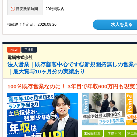
目安残業時間
20時間以内
求人を見る
掲載終了予定日：
2026.08.20
NEW
正社員
電脳株式会社
法人営業｜既存顧客中心です◎新規開拓無しの営業
｜最大賞与10ヶ月分の実績あり
100％既存営業なのに！ 3年目で年収600万円も現
未経験歓迎
学歴不問
第二新