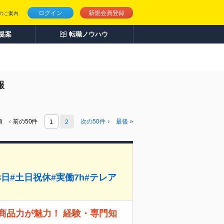
ログイン
新規会員登録
のご案内
人提案
転職ノウハウ
報
頭
前の50件
次の
50
件
最後
1
2
3日#土日祝休#実働7h#テレア
商品力が魅力！ 経験・専門知