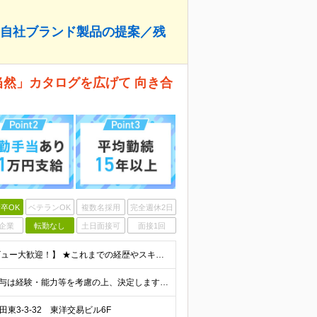
な自社ブランド製品の提案／残
当然」カタログを広げて 向き合
卒OK
ベテランOK
複数名採用
完全週休2日
企業
転勤なし
土日面接可
面接1回
【意欲重視の採用！営業未経験・第二新卒・社会人デビュー大歓迎！】 ★これまでの経歴やスキルは一切問いません。 16名の中途メンバーのうち10名が「初めての正社員」として入社し、 大活躍しています！
◎月給250,000円～350,000円（一律手当を含む） ※給与は経験・能力等を考慮の上、決定します。 ■昇給：1回（4月） ■賞与：年2回（6月、12月） ※業績に応じて支給／10期連続で支給実
東3-3-32 東洋交易ビル6F