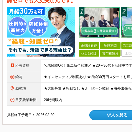
識ゼロでも大丈夫なんです。
未経験歓迎
学歴不問
第二新
休日120日
賞与複数月
上場
応募資格
給与
勤務地
目安残業時間
20時間以内
求人を見る
掲載終了予定日：
2026.08.20