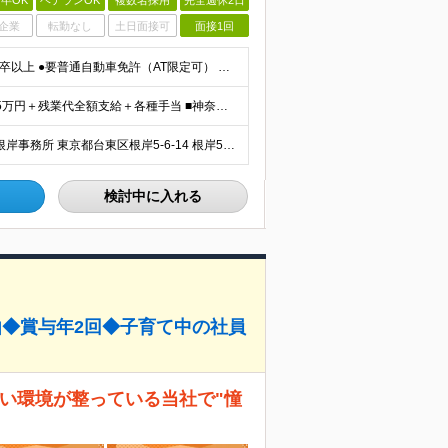
卒OK
ベテランOK
複数名採用
完全週休2日
企業
転勤なし
土日面接可
面接1回
【未経験・第二新卒・フリーターの方も大歓迎！】 ●高卒以上 ●要普通自動車免許（AT限定可） ※特別な経験やスキルは一切不問です！ ★求める人物像★ ・「ほどほどに、無理なく長く働きたい」方 ・安定
■東京都 月給22万5000円（東京地域手当3万円含）～25万円＋残業代全額支給＋各種手当 ■神奈川県 月給19万5000円～24万円＋残業代全額支給＋各種手当 ※年齢・経験を考慮し決定 ※試用期
＼東京と神奈川で募集・徒歩5分以内の勤務地あり／ ■根岸事務所 東京都台東区根岸5-6-14 根岸5光ビル ■阿佐ヶ谷事務所 東京都杉並区成田東4-38-25 ■大橋事務所 東京都目黒区大橋2-8-1
検討中に入れる
由◆賞与年2回◆子育て中の社員
すい環境が整っている当社で"憧