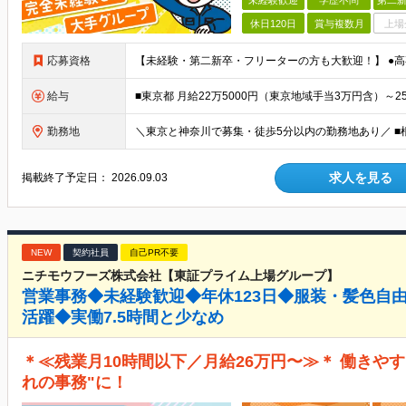
未経験歓迎
学歴不問
第二新
休日120日
賞与複数月
上場
応募資格
給与
勤務地
求人を見る
掲載終了予定日：
2026.09.03
NEW
契約社員
自己PR不要
ニチモウフーズ株式会社【東証プライム上場グループ】
営業事務◆未経験歓迎◆年休123日◆服装・髪色自
活躍◆実働7.5時間と少なめ
＊≪残業月10時間以下／月給26万円〜≫＊ 働きや
れの事務"に！