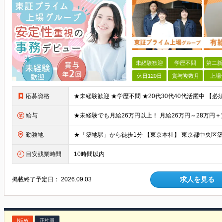
未経験歓迎
学歴不問
第二新
休日120日
賞与複数月
上場
応募資格
給与
勤務地
目安残業時間
10時間以内
求人を見る
掲載終了予定日：
2026.09.03
NEW
正社員