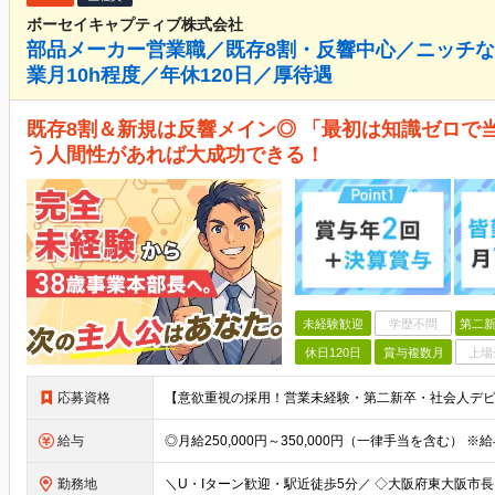
ボーセイキャプティブ株式会社
部品メーカー営業職／既存8割・反響中心／ニッチ
業月10h程度／年休120日／厚待遇
既存8割＆新規は反響メイン◎ 「最初は知識ゼロで
う人間性があれば大成功できる！
未経験歓迎
学歴不問
第二新
休日120日
賞与複数月
上場
応募資格
給与
勤務地
＼U・Iターン歓迎・駅近徒歩5分／ ◇大阪府東大阪市長田