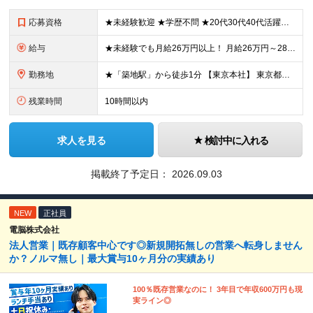
応募資格
★未経験歓迎 ★学歴不問 ★20代30代40代活躍中 【必須要件】 ■基本的なPC操作ができる方 「安定企業で長く安心して働きたい」 「将来に役立つ事務スキルを身につけたい」 そんな想いを持った方
給与
★未経験でも月給26万円以上！ 月給26万円～28万円＋賞与年2回＋各種手当あり ※年齢・能力を考慮の上、決定いたします。 ※残業代は全額別途支給します ※試用期間3ヶ月あり。期間中の給与・待遇の差
勤務地
★「築地駅」から徒歩1分 【東京本社】 東京都中央区築地3-9-9 築地三丁目ビル8F (変更の範囲)上記を除く当社関連勤務地
残業時間
10時間以内
求人を見る
検討中に入れる
掲載終了予定日：
2026.09.03
NEW
正社員
電脳株式会社
法人営業｜既存顧客中心です◎新規開拓無しの営業へ転身しません
か？ノルマ無し｜最大賞与10ヶ月分の実績あり
100％既存営業なのに！ 3年目で年収600万円も現
実ライン◎