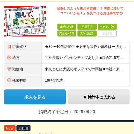
宝探しのような街歩き営業！？ 実際に歩いて、
「ココいいかも！」を見つけるお仕事です◎
未経験歓迎
学歴不問
ベテランOK
完全週休2日
賞与複数月
面接1回
応募資格
★30〜40代活躍中 ★必要な経験や資格は一切ありません ◆未経験歓迎 ◆学歴不問 ◆基本的なPC操作ができる方 └タイピング入力、Excel・Word 簡単な資料作成など ＼こんな方はぜひご応募く
給与
＼社長賞やインセンティブあり／ ■月給21.5万円〜（基本給17.5万円＋皆勤手当2万円＋住宅手当2万円） ※残業代全額支給／交通費上限月2万円 ※試用期間3ヵ月あり。期間中の給与は月給21万円（基
勤務地
東京または大阪のオフィスでの勤務 ■本社：東京都荒川区西日暮里5-16-12 フジビル ■大阪支店：大阪府大阪市西区九条南2-1-14 ※(変更の範囲)上記を除く当社関連勤務地
残業時間
10時間以内
求人を見る
検討中に入れる
掲載終了予定日：
2026.08.20
NEW
正社員