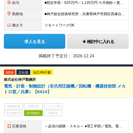
給与
■想定年収：625万円～1,135万円 ※月例給＋賞与＋諸手当 ※賞与年2回（6月、12月） ※残業手当は残業時間に応じて支給 ※給与額はあなたの経験と実績を踏まえて決定いたします ※試用期間2ヶ月あ
勤務地
■神戸総合技術研究所：兵庫県神戸市西区高塚台1-5-5 ■加古川製鉄所：兵庫県加古川市金沢町1 ■高砂製作所：兵庫県高砂市荒井町新浜2-3-1 ※業務の都合等により、会社の指示する業務への 異動を命
働き方
リモートワークOK
求人を見る
検討中に入れる
掲載終了予定日：
2026.12.24
NEW
正社員
自己PR不要
株式会社神戸製鋼所
電気・計装・制御設計（非汎用圧縮機／回転機・機器技術部 メカ
トロ室／兵庫）【K614】
未経験歓迎
学歴不問
ベテランOK
完全週休2日
賞与複数月
面接1回
応募資格
＜必須の経験・スキル＞ ●理工学部／電気、電子、情報、制御、システム学科出身の方 ●電気・計装・制御設計の業務経験をお持ちの方 ●英語にご興味をお持ちの方 ＜求める人物像＞ ・機械営業の経験がなくて