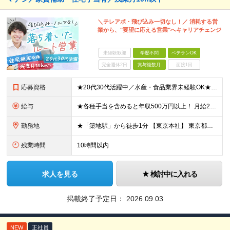
＼テレアポ・飛び込み一切なし！／ 消耗する営
業から、"要望に応える営業"へキャリアチェンジ
未経験歓迎
学歴不問
ベテランOK
完全週休2日
賞与複数月
面接1回
応募資格
★20代30代活躍中／水産・食品業界未経験OK★ ◇学歴不問 ◇第二新卒歓迎 【必須要件】 ■何かしらの営業経験をお持ちの方 └水産や食品の経験・知識がない方でもOK！ 業界知識は入社後に丁寧にご
給与
★各種手当を含めると年収500万円以上！ 月給25万円～45万円＋住宅手当もしくは借り上げ社宅補助＋賞与年2回＋その他各種手当 ※試用期間3ヵ月あり。期間中の給与・待遇の差異はありません ※年齢・能
勤務地
★「築地駅」から徒歩1分 【東京本社】 東京都中央区築地3-9-9 築地三丁目ビル8F (変更の範囲)上記を除く当社関連勤務地
残業時間
10時間以内
求人を見る
検討中に入れる
掲載終了予定日：
2026.09.03
NEW
正社員