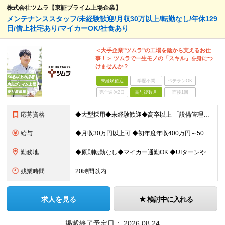
株式会社ツムラ【東証プライム上場企業】
メンテナンススタッフ/未経験歓迎/月収30万以上/転勤なし/年休129
日/借上社宅あり/マイカーOK/社食あり
＜大手企業"ツムラ"の工場を陰から支えるお仕
事！＞ ツムラで一生モノの「スキル」を身につ
けませんか？
未経験歓迎
学歴不問
ベテランOK
完全週休2日
賞与複数月
面接1回
応募資格
◆大型採用◆未経験歓迎◆高卒以上 「設備管理は初めて…」という方でも大丈夫。 イチから丁寧にお教えしますのでご安心ください。 ＼こんなアナタにピッタリ／ ◎「人の健康に貢献したい」という想いがある
給与
◆月収30万円以上可 ◆初年度年収400万円～500万円想定 月給21万7,080円～22万7,810円＋各種手当＋賞与年2回 ★「手当」や「賞与」が手厚いため、1年目未経験でも年収400万円以上
勤務地
◆原則転勤なし◆マイカー通勤OK ◆UIターンや移住転職歓迎。Web面接実施中 ＜茨城工場＞ 茨城県稲敷郡阿見町吉原3586 ┗クリーンで働きやすいのが魅力です。 ★豊かな自然と便利な生活環境が調
残業時間
20時間以内
求人を見る
検討中に入れる
掲載終了予定日：
2026.08.24