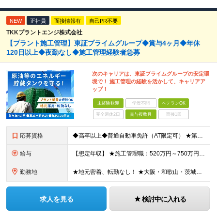
NEW
正社員
面接情報有
自己PR不要
TKKプラントエンジ株式会社
【プラント施工管理】東証プライムグループ◆賞与4ヶ月◆年休
120日以上◆夜勤なし◆施工管理経験者急募
次のキャリアは、東証プライムグループの安定環
境で！ 施工管理の経験を活かして、キャリアア
ップ！
未経験歓迎
学歴不問
ベテランOK
完全週休2日
賞与複数月
面接1回
応募資格
◆高卒以上◆普通自動車免許（AT限定可） ★第二新卒歓迎 ★プラント業界以外での施工管理経験者歓迎 【こんな方は向いています】 ・施工管理のスキルを活かして働きたい ・安定企業で長く働きたい ・チ
給与
【想定年収】 ★施工管理職：520万円～750万円 ※上記年収は残業時間40時間／月相当の金額を含みます。 月給25万円～35万円＋賞与年2回（原則固定支給額4ヵ月分）＋諸手当（残業手当全額など）
勤務地
★地元密着、転勤なし！ ★大阪・和歌山・茨城・三重・千葉の各拠点 ★Ｕ・Iターン歓迎！（面接交通費支給） ★社用車貸与（出勤利用OK）、駐車場費用支給 ・大阪府堺市 ・和歌山県有田市 ・茨城県神栖市
求人を見る
検討中に入れる