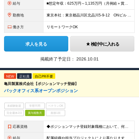
給与
■想定年収：625万円～1,135万円（月例給＋賞与＋諸手当） ※残業手当は残業時間に応じて支給 ※試用期間2ヶ月あり（期間中の労働条件変更無）
勤務地
東京本社：東京都品川区北品川5-9-12 ONビル ※(変更の範囲)業務の都合等により会社の定める事業所への異動を命じることがあります。
働き方
リモートワークOK
求人を見る
検討中に入れる
掲載終了予定日：
2026.10.01
NEW
正社員
自己PR不要
亀田製菓株式会社【ポジションマッチ登録】
バックオフィス系オープンポジション
未経験歓迎
学歴不問
ベテランOK
完全週休2日
賞与複数月
面接1回
応募資格
◆ポジションマッチ登録対象職種において、何かしらの知識・経験を有する方
給与
配属組織や担当プロジェクトにより異なります。 想定年収：450万円～1100万円 ※ご経験やスキルに応じて決定します。 ※上記想定年収はあくまでも目安の金額であり、 選考を通じて上下する可能性があ