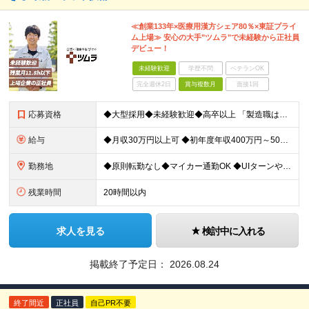
≪創業133年×医療用漢方シェア80％×東証プライ
ム上場≫ 安心の大手"ツムラ"で未経験から正社員
デビュー！
未経験歓迎
学歴不問
ベテランOK
完全週休2日
賞与複数月
面接1回
応募資格
◆大型採用◆未経験歓迎◆高卒以上 「製造職は初めて…」という方でも大丈夫。 イチから丁寧にお教えしますのでご安心ください。 ＼こんなアナタにピッタリ／ ◎「人の健康に貢献したい」という想いがある
給与
◆月収30万円以上可 ◆初年度年収400万円～500万円想定 月給21万7,080円～22万7,810円＋各種手当＋賞与年2回 ★「手当」や「賞与」が手厚いため、1年目未経験でも年収400万円以上
勤務地
◆原則転勤なし◆マイカー通勤OK ◆UIターンや移住転職歓迎。Web面接実施中 ＜茨城工場＞ 茨城県稲敷郡阿見町吉原3586 ┗クリーンで働きやすいのが魅力です。 ★豊かな自然と便利な生活環境が調
残業時間
20時間以内
求人を見る
検討中に入れる
掲載終了予定日：
2026.08.24
終了間近
正社員
自己PR不要