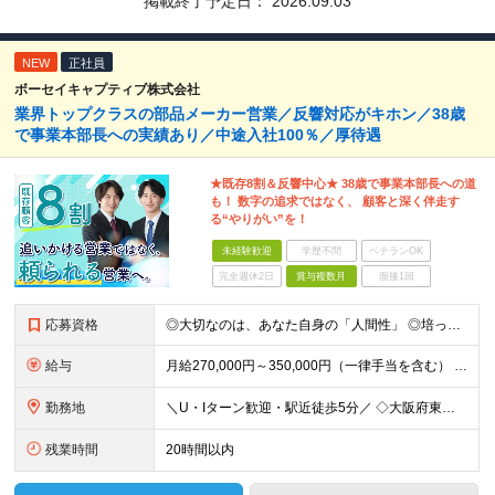
掲載終了予定日：
2026.09.03
NEW
正社員
ボーセイキャプティブ株式会社
業界トップクラスの部品メーカー営業／反響対応がキホン／38歳
で事業本部長への実績あり／中途入社100％／厚待遇
★既存8割＆反響中心★ 38歳で事業本部長への道
も！ 数字の追求ではなく、 顧客と深く伴走す
る“やりがい”を！
未経験歓迎
学歴不問
ベテランOK
完全週休2日
賞与複数月
面接1回
応募資格
◎大切なのは、あなた自身の「人間性」 ◎培ったスキル・経験を活かせる！ ◎専門知識ゼロから新たなフィールドへチャレンジ ～～～～～～～～～～～～～～～ ＜必須となる条件は以下の通りです★＞ ■【普通
給与
月給270,000円～350,000円（一律手当を含む） ※給与は経験・能力等を考慮の上、決定します。 ■昇給：1回（4月） ■賞与：年2回（6月、12月） ※業績に応じて支給／10期連続で支給実績
勤務地
＼U・Iターン歓迎・駅近徒歩5分／ ◇大阪府東大阪市長田東3-3-32 東洋交易ビル6F
残業時間
20時間以内