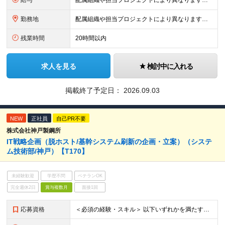
給与
配属組織や担当プロジェクトにより異なります。 想定年収：400万円～1000万円 ※ご経験やスキルに応じて決定します。 ※上記想定年収はあくまでも目安の金額であり、 選考を通じて上下する可能性があ
勤務地
配属組織や担当プロジェクトにより異なります。 ◆新潟本社 新潟県新潟市江南区亀田工業団地3丁目1番1号 ◆東京オフィス 東京都中央区入船3丁目3番8号 プライムタワー築地 ▼営業職の方は以下の支
残業時間
20時間以内
求人を見る
検討中に入れる
掲載終了予定日：
2026.09.03
NEW
正社員
自己PR不要
株式会社神戸製鋼所
IT戦略企画（脱ホスト/基幹システム刷新の企画・立案）（システ
ム技術部/神戸）【T170】
未経験歓迎
学歴不問
ベテランOK
完全週休2日
賞与複数月
面接1回
応募資格
＜必須の経験・スキル＞ 以下いずれかを満たす方 ・ITエンジニア（要件定義、計画立案、PL/PMなど）の業務経験 ・大規模プロジェクトのIT戦略企画・推進、システム導入経験 ・複数部署を巻込んだ何らか