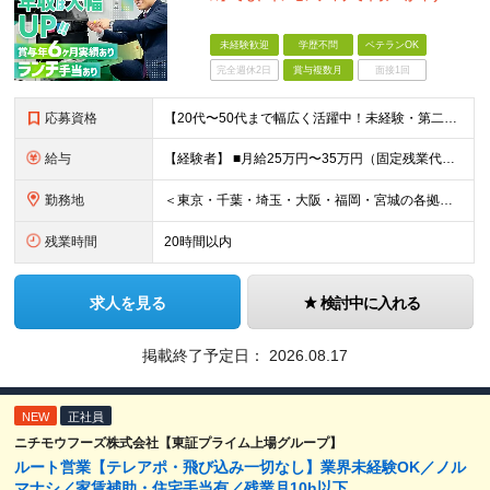
未経験歓迎
学歴不問
ベテランOK
完全週休2日
賞与複数月
面接1回
応募資格
【20代〜50代まで幅広く活躍中！未経験・第二新卒歓迎】 ◎学歴不問／普通自動車免許（AT限定可）をお持ちの方 ＼こんな方にぴったりです／ □ 機械いじりやコツコツ丁寧な作業が好き □ 頑張りが収入
給与
【経験者】 ■⽉給25万円〜35万円（固定残業代含む）＋等級⼿当＋インセンティブ＋賞与年2回（昨年度実績最⼤6カ⽉分） ※固定残業代は残業の有無に関わらず、⽉20時間分：3万4000円〜4万7500円
勤務地
＜東京・千葉・埼⽟・⼤阪・福岡・宮城の各拠点＞ ※勤務地は希望を考慮して決定します ※直⾏直帰OK ※転勤は基本的にありませんが、希望次第で別拠点への異動も可 ※全拠点オフィス内禁煙 ■秋葉原オフ
残業時間
20時間以内
求人を見る
検討中に入れる
掲載終了予定日：
2026.08.17
NEW
正社員
ニチモウフーズ株式会社【東証プライム上場グループ】
ルート営業【テレアポ・飛び込み一切なし】業界未経験OK／ノル
マナシ／家賃補助・住宅手当有／残業月10h以下