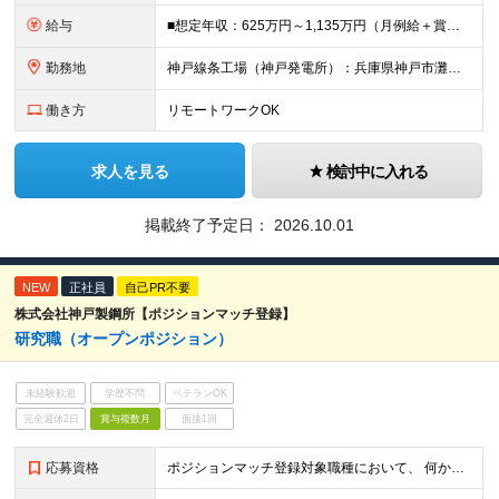
給与
■想定年収：625万円～1,135万円（月例給＋賞与＋諸手当） ※残業手当は残業時間に応じて支給 ※試用期間2ヶ月あり（期間中の労働条件変更無）
勤務地
神戸線条工場（神戸発電所）：兵庫県神戸市灘区灘浜東町2 ※(変更の範囲)業務の都合等により会社の定める事業所への異動を命じることがあります。
働き方
リモートワークOK
求人を見る
検討中に入れる
掲載終了予定日：
2026.10.01
NEW
正社員
自己PR不要
株式会社神戸製鋼所【ポジションマッチ登録】
研究職（オープンポジション）
未経験歓迎
学歴不問
ベテランOK
完全週休2日
賞与複数月
面接1回
応募資格
ポジションマッチ登録対象職種において、 何かしらの知識・経験を有する方 【活かせる経験・スキル】 ・機械/材料/制御/化学/化学工学/電気・電子/情報/物理のいずれかに専門性をお持ちの方 ＜求め