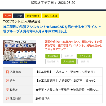
掲載終了予定日：
2026.08.20
NEW
正社員
面接情報有
自己PR不要
TKKプラントエンジ株式会社
施工管理の品質アシスタント★AutoCADを活かせる★プライム上
場グループ★賞与年4ヵ月★年休120日以上
図面作成だけでは終わらない。石油プラントの品
質を守る、施工管理アシスタント。経験を活かし
てキャリアアップ！
未経験歓迎
学歴不問
ベテランOK
完全週休2日
賞与複数月
面接1回
応募資格
【応募資格】 ・高卒以上・要普免（AT限定可） ・AutoCADの経験者 →自社で図面を一部変更する場合があるため。設計分野は不問です。 ・施工図面が読めること 【歓迎する経験】 ◎AutoCADの
給与
【施工品質管理】 月給25万～28万円＋賞与年2回（原則固定支給額4ヵ月分）＋諸手当（残業手当全額など） ※経験・能力・前職給与を考慮して優遇します。 ※残業代は別途全額支給します。 ※試用期間は6
勤務地
★千葉・大阪の自社事務所 ★地元密着、転勤なし！ ★Ｕ・Iターン歓迎！（面接交通費支給） 【具体的な勤務地】 ※当社堺事務所（大阪）もしくは五井事務所（千葉） ◆堺事務所 （住所） 大阪府堺市堺区
残業時間
20時間以内