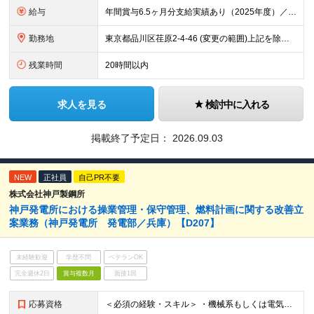
給与
年間賞与6.5ヶ月分支給実績あり（2025年度）／住宅手当2万円以上 ■1年目想定年収400万円～600万円 ┗月給25万円～35万円＋各種手当＋賞与年2回（昨年度実績6.5カ月） 昇給率：202
勤務地
東京都品川区荏原2-4-46 (変更の範囲)上記を除く当社関連勤務地
残業時間
20時間以内
求人を見る
検討中に入れる
掲載終了予定日：
2026.09.03
NEW
正社員
自己PR不要
株式会社神戸製鋼所
神戸発電所における操業管理・保守管理、燃料計画に関する改善立
案業務（神戸発電所 発電部／兵庫）【D207】
未経験歓迎
学歴不問
ベテランOK
完全週休2日
賞与複数月
面接1回
応募資格
＜必須の経験・スキル＞ ・機械系もしくは電気系の知識・業務経験をお持ちの方 ・発電所でのプラントエンジニア及び操業・保全企画運営経験をお持ちの方、または意欲のある方 ・エネルギーバランス・マテリアルバ