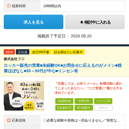
残業時間
10時間以内
求人を見る
検討中に入れる
掲載終了予定日：
2026.08.20
NEW
正社員
自己PR不要
話を聞きたい応募可
株式会社フジ
ロッカー販売の営業■未経験OK■お問合せに応えるのがメイン■残
業ほぼなし■30～50代が中心■インセン有
『応募しては、お祈りメール』 転職活動に疲れ
てしまったあなたへ。 “ただ普通に”働ける方を
求めています。
未経験歓迎
学歴不問
ベテランOK
完全週休2日
賞与複数月
面接1回
応募資格
◇必要な経験や資格は一切ありません／“得意なことがない”“普通”それでいいんです ◇未経験OK ◇学歴不問 ◇要 普通自動車運転免許 ◇基本的なPC操作ができる方 └タイピング入力、Excel・Wor