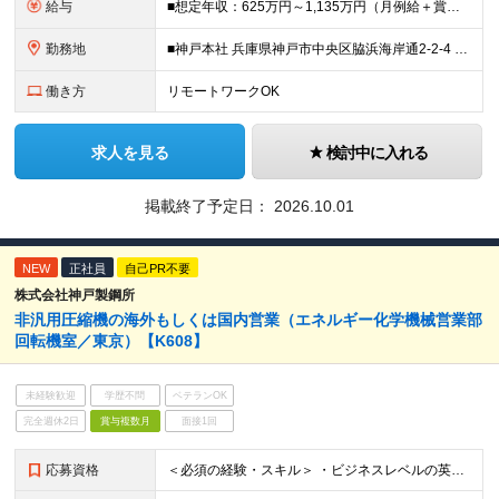
給与
■想定年収：625万円～1,135万円（月例給＋賞与＋諸手当） ※残業手当は残業時間に応じて支給 ※試用期間2ヶ月あり（期間中の労働条件変更無）
勤務地
■神戸本社 兵庫県神戸市中央区脇浜海岸通2-2-4 ※(変更の範囲)業務の都合等により会社の定める事業所への異動を命じることがあります。
働き方
リモートワークOK
求人を見る
検討中に入れる
掲載終了予定日：
2026.10.01
NEW
正社員
自己PR不要
株式会社神戸製鋼所
非汎用圧縮機の海外もしくは国内営業（エネルギー化学機械営業部
回転機室／東京）【K608】
未経験歓迎
学歴不問
ベテランOK
完全週休2日
賞与複数月
面接1回
応募資格
＜必須の経験・スキル＞ ・ビジネスレベルの英会話力（目安：TOEIC600点以上。点数は目安であり、実務経験や英語への抵抗感のなさを重視します） ・社内外問わず折衝経験をお持ちの方（法人営業やソリュー