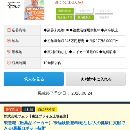
身につけませんか？
未経験歓迎
学歴不問
ベテランOK
完全週休2日
賞与複数月
面接1回
応募資格
◆業界未経験OK◆複数名採用実施中◆高卒以上 ＼こんな方にオススメ／ ◎業界未経験から専門スキルを身につけたい ◎社会に役立つ仕事がしたい ◎安定した収入を手に入れたい ◎働きやすい会社で働きたい
給与
◆初年度年収245万円想定 ◆月収17万8,000円〜※月20日勤務の場合 日給8,900円＋各種手当＋賞与年2回（前年度実績：2ヶ月分） ★収入が高水準なだけでなく、会社の福利厚生を活用し生活費
勤務地
◆原則転勤なし ◆マイカー通勤OK ◆無料駐車場を完備 ◆UIターンや移住転職歓迎。Web面接実施中 ＜茨城工場＞ 茨城県稲敷郡阿見町吉原3586 ┗クリーンで働きやすいのが魅力です。 ★豊かな自
残業時間
10時間以内
求人を見る
検討中に入れる
掲載終了予定日：
2026.08.24
終了間近
正社員
自己PR不要
株式会社ツムラ【東証プライム上場企業】
製造職（医薬品メーカー）/未経験歓迎/転勤なし/人の健康に貢献で
きる/最新ロボット技術