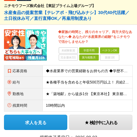
ニチモウフーズ株式会社【東証プライム上場グループ】
水産食品の提案営業【テレアポ・飛び込みナシ】30代40代活躍／
土日祝休み可／直行直帰OK／再雇用制度あり
◆家族の時間と、残りのキャリア、両方大切なあ
なたへ◆ あなたの“水産業界の経験”をニチモウ
で活かしませんか？
未経験歓迎
学歴不問
ベテランOK
完全週休2日
賞与複数月
面接1回
応募資格
◆水産業界での営業経験をお持ちの方 ◆学歴不問 ◆30代40代50代活躍中 「安定した会社で落ち着いたキャリアを歩みたい」 「これまでの水産業界の経験を活かして活躍したい」 「家族との時間を大切にで
給与
★各種手当を含めると年収500万円以上！ 月給25万円～45万円＋住宅手当もしくは借り上げ社宅補助＋賞与年2回＋その他各種手当 ※試用期間3ヵ月あり。期間中の給与・待遇の差異はありません ※年齢・能
勤務地
★「築地駅」から徒歩1分 【東京本社】 東京都中央区築地3-9-9 築地三丁目ビル8F (変更の範囲)上記を除く当社関連勤務地
残業時間
10時間以内
求人を見る
検討中に入れる