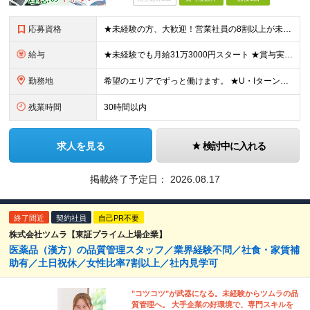
応募資格
★未経験の方、大歓迎！営業社員の8割以上が未経験スタートです。 ■学歴不問 ■32歳以下の方（若年層の長期キャリア形成のため） ■第二新卒／社会人経験不問 ＼こんな方を歓迎します！／ □チームで協力
給与
★未経験でも月給31万3000円スタート ★賞与実績7.78ヶ月分（昨年度） 月給31万3000円～36万5000円（一律営業手当含む）＋販売奨励金＋賞与年2回 ☆入社1～3年目では最高月収40万～
勤務地
希望のエリアでずっと働けます。 ★U・Iターン大歓迎！ ★特に「岡山・広島・福岡・名古屋・横浜」は採用強化中です！ 【東北】 ■東北支店 宮城県仙台市若林区卸町2-1-19 【関東】 ■横浜営業所
残業時間
30時間以内
求人を見る
検討中に入れる
掲載終了予定日：
2026.08.17
終了間近
契約社員
自己PR不要
株式会社ツムラ【東証プライム上場企業】
医薬品（漢方）の品質管理スタッフ／業界経験不問／社食・家賃補
助有／土日祝休／女性比率7割以上／社内見学可
"コツコツ"が武器になる。未経験からツムラの品
質管理へ。 大手企業の好環境で、専門スキルを