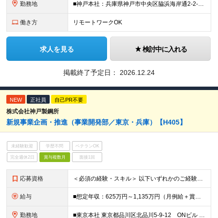
勤務地
■神戸本社：兵庫県神戸市中央区脇浜海岸通2-2-4 ■高砂製作所：兵庫県高砂市荒井町新浜2-3-1 ※業務の都合等により、会社の指示する業務への 異動を命じることがあります。
働き方
リモートワークOK
求人を見る
検討中に入れる
掲載終了予定日：
2026.12.24
NEW
正社員
自己PR不要
株式会社神戸製鋼所
新規事業企画・推進（事業開発部／東京・兵庫）【H405】
未経験歓迎
学歴不問
ベテランOK
完全週休2日
賞与複数月
面接1回
応募資格
＜必須の経験・スキル＞ 以下いずれかのご経験をお持ちの方 ①事業開発者（新規事業エキスパート） ・以下a)、b)いずれかの経験を保有 a)仮説検証を繰り返し、お客様にとっての本質価値を見出しながら
給与
■想定年収：625万円～1,135万円（月例給＋賞与＋諸手当） ※残業手当は残業時間に応じて支給 ※試用期間2ヶ月あり（期間中の労働条件変更無）
勤務地
■東京本社 東京都品川区北品川5-9-12 ONビル ■神戸本社 兵庫県神戸市中央区脇浜海岸通2-2-4 ※(変更の範囲)業務の都合等により会社の定める事業所への異動を命じることがあります。