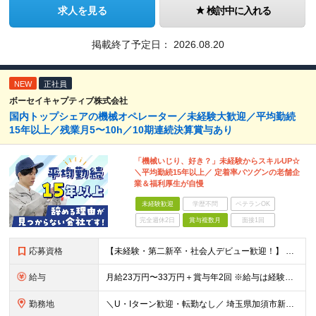
求人を見る
検討中に入れる
掲載終了予定日：
2026.08.20
NEW
正社員
ボーセイキャプティブ株式会社
国内トップシェアの機械オペレーター／未経験大歓迎／平均勤続
15年以上／残業月5〜10h／10期連続決算賞与あり
「機械いじり、好き？」未経験からスキルUP☆
＼平均勤続15年以上／ 定着率バツグンの老舗企
業＆福利厚生が自慢
未経験歓迎
学歴不問
ベテランOK
完全週休2日
賞与複数月
面接1回
応募資格
【未経験・第二新卒・社会人デビュー歓迎！】 学歴やこれまでの職歴は一切問いません。モノづくりへの興味があればOK！ 「人物」重視の採用を行っています★ ＜必須となる条件＞ ■普通自動車免許をお持ちの
給与
月給23万円〜33万円＋賞与年2回 ※給与は経験・能力等を考慮の上、決定します。 ■昇給：1回（4月） ■賞与：年2回（6月、12月） ※業績に応じて支給／10期連続で支給実績あり 賃金はあくまで
勤務地
＼U・Iターン歓迎・転勤なし／ 埼玉県加須市新川通522-2 ※車・バイク・自転車通勤OK ※工場内に食堂・休憩室完備！