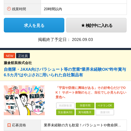
残業時間
20時間以内
求人を見る
検討中に入れる
掲載終了予定日：
2026.09.03
NEW
正社員
藤倉航装株式会社
自衛隊・JAXA向けパラシュート等の営業*業界未経験OK*昨年賞与
6.5カ月*はやぶさ2に用いられた自社製品有
「宇宙や防衛に興味がある」その好奇心だけでO
K！ サポート体制のもと、当社でしか見られない
景色へ
未経験歓迎
学歴不問
ベテランOK
完全週休2日
賞与複数月
面接1回
応募資格
業界未経験の方も歓迎！パラシュートや救命胴衣などの知識がなくても全く問題ありません！ ★メーカーでの営業経験もしくは官公庁向けの営業経験がある方（年数不問） ※学歴不問 【以下のような方をお待ちし