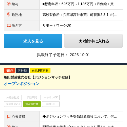
給与
■想定年収：625万円～1,135万円（月例給＋賞与＋諸手当） ※残業手当は残業時間に応じて支給 ※試用期間2ヶ月あり（期間中の労働条件変更無）
勤務地
高砂製作所：兵庫県高砂市荒井町新浜2-3-1 ※(変更の範囲)業務の都合等により会社の定める事業所への異動を命じることがあります。
働き方
リモートワークOK
求人を見る
検討中に入れる
掲載終了予定日：
2026.10.01
NEW
正社員
自己PR不要
亀田製菓株式会社【ポジションマッチ登録】
オープンポジション
未経験歓迎
学歴不問
ベテランOK
完全週休2日
賞与複数月
面接1回
応募資格
◆ポジションマッチ登録対象職種において、何かしらの知識・経験を有する方