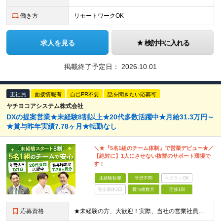
働き方
リモートワークOK
求人を見る
検討中に入れる
掲載終了予定日：
2026.10.01
正社員
面接情報有
自己PR不要
話を聞きたい応募可
ヤチヨコアシステム株式会社
DXの提案営業★未経験8割以上★20代多数活躍中★月給31.3万円～
★賞与昨年実績7.78ヶ月★転勤なし
＼★『5名1組のチーム体制』で営業デビュー★／
【絶対に】1人にさせない抜群のサポート環境で
す！
未経験歓迎
学歴不問
ベテランOK
完全週休2日
賞与複数月
面接1回
応募資格
★未経験の方、大歓迎！実際、当社の営業社員の8〜9割が未経験からのスタートです。 ■学歴不問 ■32歳以下の方（若年層の長期キャリア形成のため） ■第二新卒／社会人未経験の方もOK ＼こんな方を歓迎