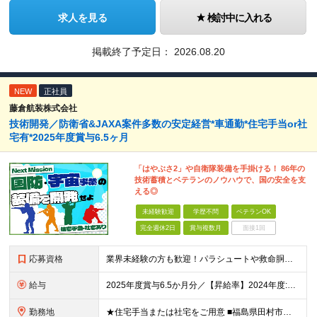
求人を見る
検討中に入れる
掲載終了予定日：
2026.08.20
NEW
正社員
藤倉航装株式会社
技術開発／防衛省&JAXA案件多数の安定経営*車通勤*住宅手当or社
宅有*2025年度賞与6.5ヶ月
「はやぶさ2」や自衛隊装備を手掛ける！ 86年の
技術蓄積とベテランのノウハウで、国の安全を支
える◎
未経験歓迎
学歴不問
ベテランOK
完全週休2日
賞与複数月
面接1回
応募資格
業界未経験の方も歓迎！パラシュートや救命胴衣などの知識がなくても全く問題ありません！ ★以下のいずれかに当てはまる方を歓迎します！ 【1】メーカーでの技術開発・設計経験をお持ちの方 ⇒「少しだけ開発
給与
2025年度賞与6.5か月分／【昇給率】2024年度:5％ 2025年度：6％（昇給年1回） 月給25万円～35万円 ※経験に応じて給与は変動します。 想定年収400万円～600万円 【各種手当
勤務地
★住宅手当または社宅をご用意 ■福島県田村市大越町上大越字後原10-71 ■東京都品川区荏原2-4-46 ※マイカー通勤OK（駐車場有） (変更の範囲)上記を除く当社関連勤務地