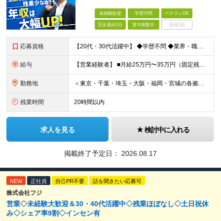
未経験歓迎
学歴不問
ベテランOK
完全週休2日
賞与複数月
面接1回
応募資格
【20代・30代活躍中】 ◆学歴不問 ◆業界・職種未経験OK ＼こんな方にぴったりです／ □ 飛び込みやテレアポなどの新規開拓に疲れてしまった □100％既存営業で、お客さまとじっくり信頼関係を築き
給与
【営業経験者】 ■⽉給25万円〜35万円（固定残業代含む）＋等級⼿当＋インセンティブ＋賞与年2回（昨年度実績最⼤10カ⽉分） ※固定残業代は残業の有無に関わらず、⽉20時間分：3万4000円〜4万75
勤務地
＜東京・千葉・埼⽟・⼤阪・福岡・宮城の各拠点＞ ※勤務地は希望を考慮して決定します ※直⾏直帰OK ※転勤は基本的にありませんが、希望次第で別拠点への異動も可 ※全拠点オフィス内禁煙 ■東京本社
残業時間
20時間以内
求人を見る
検討中に入れる
掲載終了予定日：
2026.08.17
NEW
正社員
自己PR不要
話を聞きたい応募可
株式会社フジ
営業◇未経験大歓迎＆30・40代活躍中◇残業ほぼなし◇土日祝休
み◇シェア率9割◇インセン有