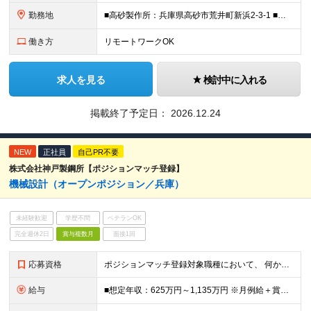
勤務地
■高砂製作所：兵庫県高砂市荒井町新浜2-3-1 ■加古川製鉄所：兵庫県加古川市金沢町1 ※業務の都合等により、会社の指示する業務への 異動を命じることがあります。
働き方
リモートワークOK
求人を見る
検討中に入れる
掲載終了予定日：
2026.12.24
NEW
正社員
自己PR不要
株式会社神戸製鋼所【ポジションマッチ登録】
機械設計（オープンポジション／兵庫）
未経験歓迎
学歴不問
ベテランOK
完全週休2日
賞与複数月
面接1回
応募資格
ポジションマッチ登録対象職種において、 何かしらの知識・経験を有する方 【活かせる経験・スキル】 ●機械設計のご経験 ●英語に抵抗のない方（海外の顧客、パートナーやベンダーとのやり取りが発生します
給与
■想定年収：625万円～1,135万円 ※月例給＋賞与＋諸手当 ※賞与年2回（6月、12月） ※残業手当は残業時間に応じて支給 ※給与額はあなたの経験と実績を踏まえて決定いたします ※試用期間2ヶ月あ