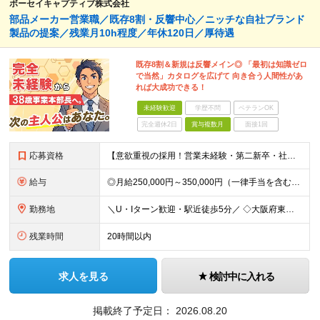
ボーセイキャプティブ株式会社
部品メーカー営業職／既存8割・反響中心／ニッチな自社ブランド
製品の提案／残業月10h程度／年休120日／厚待遇
既存8割＆新規は反響メイン◎ 「最初は知識ゼロ
で当然」カタログを広げて 向き合う人間性があ
れば大成功できる！
未経験歓迎
学歴不問
ベテランOK
完全週休2日
賞与複数月
面接1回
応募資格
【意欲重視の採用！営業未経験・第二新卒・社会人デビュー大歓迎！】 ★これまでの経歴やスキルは一切問いません。 16名の中途メンバーのうち10名が「初めての正社員」として入社し、 大活躍しています！
給与
◎月給250,000円～350,000円（一律手当を含む） ※給与は経験・能力等を考慮の上、決定します。 ■昇給：1回（4月） ■賞与：年2回（6月、12月） ※業績に応じて支給／10期連続で支給実
勤務地
＼U・Iターン歓迎・駅近徒歩5分／ ◇大阪府東大阪市長田東3-3-32 東洋交易ビル6F
残業時間
20時間以内
求人を見る
検討中に入れる
掲載終了予定日：
2026.08.20