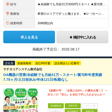
給与
★未経験でも月給31万3000円スタート ★賞与実績7.78ヶ月分（昨年度） 月給31万3000円～36万5000円（一律営業手当含む）＋販売奨励金＋賞与年2回 ☆入社1～3年目では最高月収40万～
勤務地
希望のエリアでずっと働けます。 ★U・Iターン大歓迎！ ★特に「岡山・広島・福岡・名古屋・横浜」は採用強化中です！ 【東北】 ■東北支店 宮城県仙台市若林区卸町2-1-19 【関東】 ■横浜営業所
残業時間
30時間以内
求人を見る
検討中に入れる
掲載終了予定日：
2026.08.17
正社員
面接情報有
自己PR不要
話を聞きたい応募可
ヤチヨコアシステム株式会社
OA機器の営業/未経験でも月給31万～スタート/賞与昨年度実績
7.78ヶ月/土日祝休み/年休121日/転勤なし
【創業57年・「全国上位8%」の優良企業！】 一
生モノの『安心』を当社で手に入れませんか？
未経験歓迎
学歴不問
ベテランOK
完全週休2日
賞与複数月
面接1回