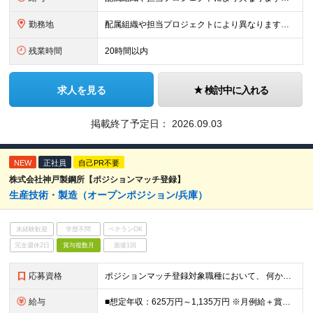
勤務地
配属組織や担当プロジェクトにより異なります。 ◆新潟本社 新潟県新潟市江南区亀田工業団地3丁目1番1号 ◆東京オフィス 東京都中央区入船3丁目3番8号 ヒューリック築地イーストビル 東京オフィス
残業時間
20時間以内
求人を見る
検討中に入れる
掲載終了予定日：
2026.09.03
NEW
正社員
自己PR不要
株式会社神戸製鋼所【ポジションマッチ登録】
生産技術・製造（オープンポジション/兵庫）
未経験歓迎
学歴不問
ベテランOK
完全週休2日
賞与複数月
面接1回
応募資格
ポジションマッチ登録対象職種において、 何かしらの知識・経験を有する方 【活かせる経験・スキル】 ●T生産技術・製造技術の実務経験（工法開発、工程設計、量産立ち上げ、歩留り改善、設備投資企画など、
給与
■想定年収：625万円～1,135万円 ※月例給＋賞与＋諸手当 ※賞与年2回（6月、12月） ※残業手当は残業時間に応じて支給 ※給与額はあなたの経験と実績を踏まえて決定いたします ※試用期間2ヶ月あ