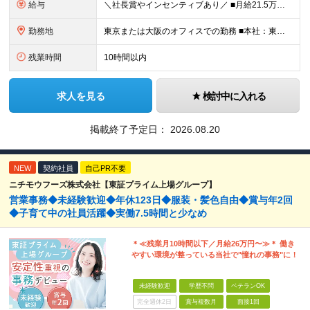
給与
＼社長賞やインセンティブあり／ ■月給21.5万円〜（基本給17.5万円＋皆勤手当2万円＋住宅手当2万円） ※残業代全額支給／交通費上限月2万円 ※試用期間3ヵ月あり。期間中の給与は月給21万円（基
勤務地
東京または大阪のオフィスでの勤務 ■本社：東京都荒川区西日暮里5-16-12 フジビル ■大阪支店：大阪府大阪市西区九条南2-1-14 ※年数回出張あり（別途日当支給） ※(変更の範囲)上記を除く
残業時間
10時間以内
求人を見る
検討中に入れる
掲載終了予定日：
2026.08.20
NEW
契約社員
自己PR不要
ニチモウフーズ株式会社【東証プライム上場グループ】
営業事務◆未経験歓迎◆年休123日◆服装・髪色自由◆賞与年2回
◆子育て中の社員活躍◆実働7.5時間と少なめ
＊≪残業月10時間以下／月給26万円〜≫＊ 働き
やすい環境が整っている当社で"憧れの事務"に！
未経験歓迎
学歴不問
ベテランOK
完全週休2日
賞与複数月
面接1回