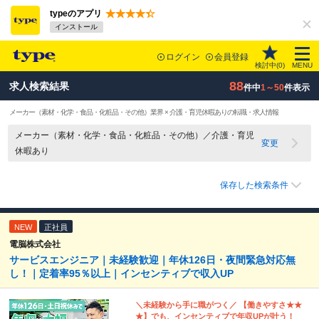
typeのアプリ
インストール
ログイン
会員登録
検討中(
0
)
MENU
88
求人検索結果
件中
1～50
件表示
メーカー（素材・化学・食品・化粧品・その他）業界 × 介護・育児休暇ありの転職・求人情報
メーカー（素材・化学・食品・化粧品・その他）／介護・育児
変更
休暇あり
保存した検索条件
NEW
正社員
電脳株式会社
サービスエンジニア｜未経験歓迎｜年休126日・夜間緊急対応無
し！｜定着率95％以上｜インセンティブで収入UP
＼未経験から手に職がつく／ 【働きやすさ★★
★】でも、インセンティブで年収UPが叶う！