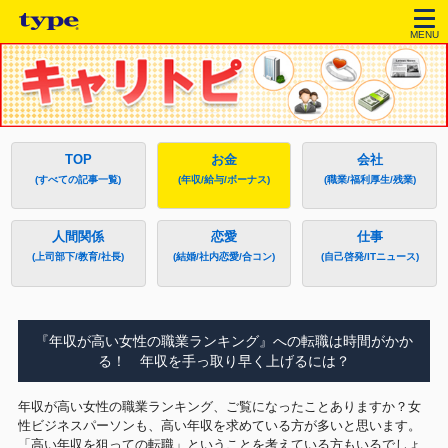
MENU
TOP
お金
会社
(すべての記事一覧)
(年収/給与/ボーナス)
(職業/福利厚生/残業)
人間関係
恋愛
仕事
(上司部下/教育/社長)
(結婚/社内恋愛/合コン)
(自己啓発/ITニュース)
『年収が高い女性の職業ランキング』への転職は時間がかか
る！ 年収を手っ取り早く上げるには？
年収が高い女性の職業ランキング、ご覧になったことありますか？女
性ビジネスパーソンも、高い年収を求めている方が多いと思います。
「高い年収を狙っての転職」ということを考えている方もいるでしょ