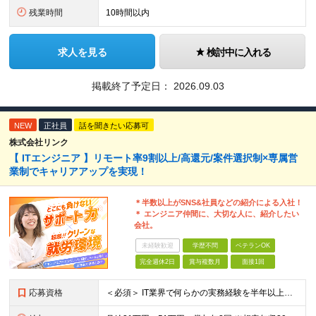
残業時間
10時間以内
求人を見る
検討中に入れる
掲載終了予定日：
2026.09.03
NEW
正社員
話を聞きたい応募可
株式会社リンク
【 ITエンジニア 】リモート率9割以上/高還元/案件選択制×専属営
業制でキャリアアップを実現！
＊半数以上がSNS&社員などの紹介による入社！
＊ エンジニア仲間に、大切な人に、紹介したい
会社。
未経験歓迎
学歴不問
ベテランOK
完全週休2日
賞与複数月
面接1回
応募資格
＜必須＞ IT業界で何らかの実務経験を半年以上お持ちの方（使用言語不問） ＜こんなご希望があれば、ぜひ当社にご相談ください＞ ◎ スキルや成果にしっかり見合った給与を受け取りたい ◎ 残業を