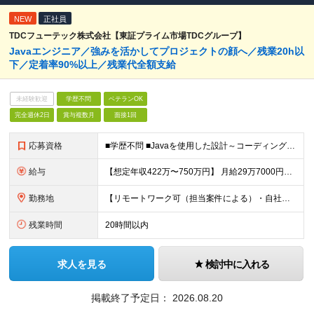
NEW
正社員
TDCフューテック株式会社【東証プライム市場TDCグループ】
Javaエンジニア／強みを活かしてプロジェクトの顔へ／残業20h以
下／定着率90%以上／残業代全額⽀給
未経験歓迎
学歴不問
ベテランOK
完全週休2日
賞与複数月
面接1回
応募資格
■学歴不問 ■Javaを使用した設計～コーディング～テストまで一連の実務経験がある方
給与
【想定年収422万〜750万円】 ⽉給29万7000円以上＋賞与年2回 ※経験・能力に応じて決定します ※残業代は別途全額支給します ※試用期間3ヶ月（給与・待遇に差異はありません）
勤務地
【リモートワーク可（担当案件による）・自社開発あり】 東京本社（中央区）または都内近郊（新宿・大手町・横浜・大宮・品川）・大阪市・新潟市などのプロジェクト先 ※勤務先は相談して決定します。 ※転勤はあ
残業時間
20時間以内
求人を見る
検討中に入れる
掲載終了予定日：
2026.08.20