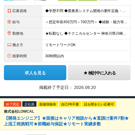
応募資格
◆学歴不問 ◆業務系システム開発の要件定義・基本設計・詳細設計のいずれかを主担当として対応した経験（目安：3～5年以上） ◆要件定義、基本設計、詳細設計のいずれかを主担当として対応した経験 ◆RDB（
給与
＜想定年収450万円～700万円＞ ◆経験・能力等を考慮し、下記いずれかの給与テーブルが適用となります。 月給：300,000円～（残業時間20時間想定） ■月給252,000円～458,000円
勤務地
★転勤なし ◆テクニカルセンター 神奈川県川崎市川崎区小田栄2-1-1 ※月の40％以下の範囲内でテレワークが可能です。 (変更の範囲)上記を除く当社関連勤務地
働き方
リモートワークOK
残業時間
30時間以内
求人を見る
検討中に入れる
掲載終了予定日：
2026.08.20
終了間近
正社員
面接情報有
自己PR不要
話を聞きたい応募可
株式会社LOWCAL
【開発エンジニア】★面接はキャリア相談から★直請け案件7割★
上流工程挑戦可★前職給与保証★リモート実績多数