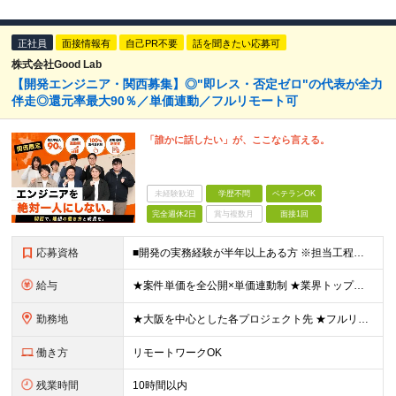
正社員
面接情報有
自己PR不要
話を聞きたい応募可
株式会社Good Lab
【開発エンジニア・関西募集】◎"即レス・否定ゼロ"の代表が全力
伴走◎還元率最大90％／単価連動／フルリモート可
「誰かに話したい」が、ここなら言える。
未経験歓迎
学歴不問
ベテランOK
完全週休2日
賞与複数月
面接1回
応募資格
■開発の実務経験が半年以上ある方 ※担当工程・言語・分野は問いません ■学歴不問 《こんなモヤモヤを抱えている方、ぜひ一度お話しましょう！》 ・ 今の案件を自分で選べず、やりたい仕事ができていない
給与
★案件単価を全公開×単価連動制 ★業界トップクラスの還元率（単価×75％～90％） ◇月給35～85万円（固定残業代含む）＋賞与年1回＋各種手当◇ ※固定残業代は、時間外労働の有無に関わらず月30
勤務地
★大阪を中心とした各プロジェクト先 ★フルリモート・リモートワークOK！ ★出社派も大歓迎！駅チカオフィスで通勤ラクラク◎ ★会社都合の転勤なし！ ■大阪本社 大阪府大阪市北区西天満5丁目16-3
働き方
リモートワークOK
残業時間
10時間以内