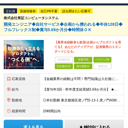
正社員
面接情報有
自己PR不要
話を聞きたい応募可
株式会社東証コンピュータシステム
開発エンジニア◆自社サービス◆企画から携われる◆年休128日◆
フルフレックス制◆賞与5.69か月分◆時間休ＯＫ
【業界未経験者も歓迎/企画からプロダクトを育
てる】 あなたのアイデアが、証券業界のスタン
ダードになる。
未経験歓迎
学歴不問
ベテランOK
完全週休2日
賞与複数月
面接1回
応募資格
【金融業界の経験は不問！専門知識は入社後に学べます】 ◎学歴不問 ◎システム開発の実務経験をお持ちの方 └3年以上・Java、C#いずれかの使用経験をお持ちの方を想定しております 【以下のような方は
給与
【賞与年3回・昨年度支給実績5.69か月分】 ★想定年収500万円～ ★前職給与考慮あり 月給27万円～59万円 +残業代全額支給(1分単位、監督職以下) +人事評価による賞与年2回（4月/10月）
勤務地
◎本社勤務 東京都港区虎ノ門5-13-1 虎ノ門40MTビル 8F ※原則として、転居を伴う転勤はありません ※(変更の範囲)上記を除く当社関連勤務地
残業時間
20時間以内
求人を見る
検討中に入れる