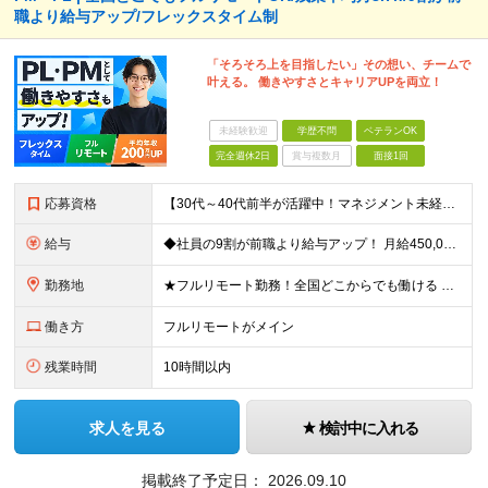
職より給与アップ/フレックスタイム制
「そろそろ上を目指したい」その想い、チームで
叶える。 働きやすさとキャリアUPを両立！
未経験歓迎
学歴不問
ベテランOK
完全週休2日
賞与複数月
面接1回
応募資格
【30代～40代前半が活躍中！マネジメント未経験歓迎】 ●エンジニアとしての実務経験を3年以上お持ちの方 （開発言語や担当フェーズは不問） ●学歴不問 ★「PLやPMにステップアップしたい」 「後輩
給与
◆社員の9割が前職より給与アップ！ 月給450,000円～531,500円+賞与＋インセンティブ ※経験・スキルを考慮の上、優遇いたします ※残業代につきましては、面接時にご説明させていただきます
勤務地
★フルリモート勤務！全国どこからでも働ける ＼一人にならない！帰属意識を感じながら働ける／ リモートでもメンバー間のやり取りをスムーズに行えるように、 当社ではLINEグループを導入。活発なコミュニ
働き方
フルリモートがメイン
残業時間
10時間以内
求人を見る
検討中に入れる
掲載終了予定日：
2026.09.10