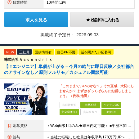
残業時間
10時間以内
求人を見る
検討中に入れる
掲載終了予定日：
2026.09.03
NEW
正社員
面接情報有
自己PR不要
話を聞きたい応募可
株式会社Ａｓｃｅｎｄｒｉｘ
【ITエンジニア】単価が上がる＝今月の給与に即日反映／会社都合
のアサインなし／原則フルリモ／カジュアル面談可能
「このままでいいのかな？」その直感、大切にし
ませんか？ まずはざっくばらんにお話ししまし
ょう。（代表/池田）
未経験歓迎
学歴不問
ベテランOK
完全週休2日
賞与複数月
面接1回
応募資格
＜Web面談1回のみ★即日内定可能＞ ■学歴不問 ■エンジニアとしての実務経験1年以上 （開発・インフラ・技術・工程など不問）
給与
＜当社に転職した社員は年収平均178万円UP＞ 月給45万円～120万円＋賞与＋各手当 ※経験・能力などを考慮の上、決定します ※案件の契約内容（月単金など）や昇給、賞与額はすべてシステム上で開示し