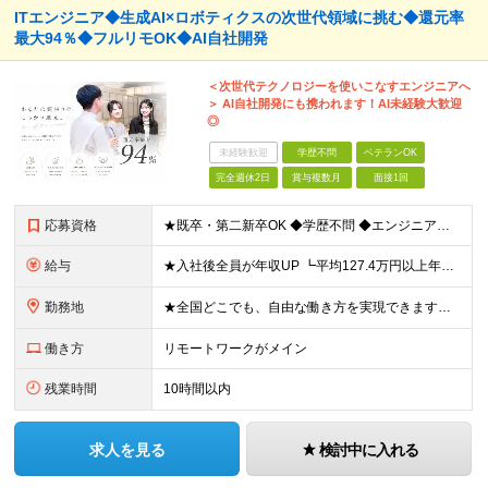
ITエンジニア◆生成AI×ロボティクスの次世代領域に挑む◆還元率
最大94％◆フルリモOK◆AI自社開発
＜次世代テクノロジーを使いこなすエンジニアへ
＞ AI自社開発にも携われます！AI未経験大歓迎
◎
未経験歓迎
学歴不問
ベテランOK
完全週休2日
賞与複数月
面接1回
応募資格
★既卒・第二新卒OK ◆学歴不問 ◆エンジニアとしての何かしらの実務経験が1年以上ある方 ※AI未経験者大歓迎 ★意欲重視の採用です！ 「経歴に自信がない」という方も、"今後挑戦したいこと""スキル
給与
★入社後全員が年収UP ┗平均127.4万円以上年収UP！ ┗最大390万円UPの実績もあり 月給35万円～100万円＋決算賞与＋各種手当 【 給与イメージ 】 ■経験1年以上…月給35万円～＋決
勤務地
★全国どこでも、自由な働き方を実現できます！ 全国のプロジェクト先やフルリモート環境での勤務も可能です。 ＼自由度の高い働き方、叶えます／ □フルリモートで働きたい □ハイブリットに働きたい □家庭
働き方
リモートワークがメイン
残業時間
10時間以内
求人を見る
検討中に入れる