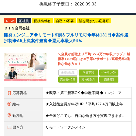
掲載終了予定日：
2026.09.03
NEW
正社員
面接情報有
自己PR不要
話を聞きたい応募可
ＣＩＳ合同会社
開発エンジニア◆リモート9割＆フルリモ可◆年休131日◆案件選
択制◆AI/上流案件豊富◆還元率最大94％
＼全員が前職より平均127.4万の年収アップ／ 離
職率1％の理由は≪手厚いサポート×高還元率×柔
軟な働き方≫！
未経験歓迎
学歴不問
ベテランOK
完全週休2日
賞与複数月
面接1回
応募資格
★既卒・第二新卒OK ◆学歴不問 ◆エンジニアとして実務経験をお持ちの方（1年以上） ★意欲重視の採用です！ 「経歴に自信がない」という方も、"今後挑戦したいこと""スキルアップしたいこと"について
給与
★入社後全員が年収UP ┗平均127.4万円以上年収UP！ ┗最大390万円UPの実績もあり 月給35万円～100万円＋決算賞与＋各種手当 【 給与イメージ 】 ■経験1年以上…月給35万円～＋決
勤務地
★全国どこでも、自由な働き方を実現できます！ 全国のプロジェクト先やフルリモート環境での勤務も可能です。 ＼自由度の高い働き方、叶えます／ □フルリモートで働きたい □ハイブリットに働きたい □家庭
働き方
リモートワークがメイン