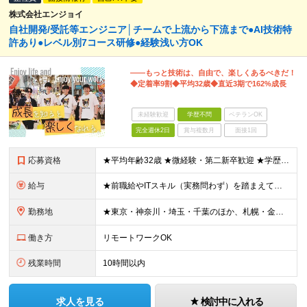
株式会社エンジョイ
自社開発/受託等エンジニア│チームで上流から下流まで●AI技術特
許あり●レベル別7コース研修●経験浅い方OK
――もっと技術は、自由で、楽しくあるべきだ！
◆定着率9割◆平均32歳◆直近3期で162%成長
未経験歓迎
学歴不問
ベテランOK
完全週休2日
賞与複数月
面接1回
応募資格
★平均年齢32歳 ★微経験・第二新卒歓迎 ★学歴不問 ★人柄重視の採用 ＊＊＊＊＊＊＊＊＊＊＊ ■ 何かしらのITエンジニアとしての経験をお持ちの方 （年数は問いません） ○IT事務やヘルプデスク
給与
★前職給やITスキル（実務問わず）を踏まえて金額を決定します。 ＊＊＊＊＊＊＊＊＊＊＊ ▼エリアにより異なります ■東京本社 ：月給280,000円以上 ■札幌営業所：月給220,000円以上 ■
勤務地
★東京・神奈川・埼玉・千葉のほか、札幌・金沢・福岡で募集！ （※転勤なし、リモートワークの可能性あり） ■本社 ￣￣￣ 東京都台東区上野6-1-11 平岡ビル9F ※本社または、一都三県のプロジェク
働き方
リモートワークOK
残業時間
10時間以内
求人を見る
検討中に入れる