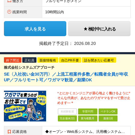
働き方
フルリモートがメイン
残業時間
10時間以内
求人を見る
検討中に入れる
掲載終了予定日：
2026.08.20
終了間近
正社員
面接情報有
自己PR不要
話を聞きたい応募可
株式会社システムズアプローチ
SE〈入社祝い金30万円〉／上流工程案件多数／転職者全員が年収
UP／フルリモート可／ワガママ歓迎／副業OK
“とにかくエンジニアが居心地よく働けるように”
そんな代表が、あなたのワガママをすべて受け止
めます―＊
未経験歓迎
学歴不問
ベテランOK
完全週休2日
賞与複数月
面接1回
応募資格
◆オープン・Web系システム、汎用機システムの開発経験がある方 ┗Java、PHP、.NET、C#、Python、JavaScript、Go、COBOLなど ※その他の言語でも得意なものがあれば、ぜひ