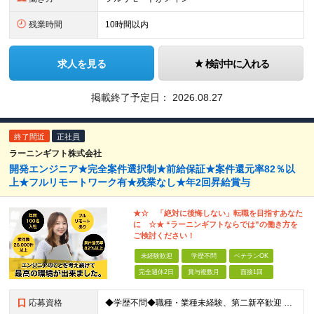
残業時間
10時間以内
求人を見る
検討中に入れる
掲載終了予定日：
2026.08.27
終了間近
正社員
ラーニンギフト株式会社
開発エンジニア★完全案件選択制★前給保証★案件還元率82％以
上★フルリモートワーク有★残業なし★年2回昇給賞与
★☆ 「絶対に後悔しない」転職を目指すあなた
に ☆★ “ラーニンギフトならでは”の働き方を
ご検討ください！
未経験歓迎
学歴不問
ベテランOK
完全週休2日
賞与複数月
面接1回
応募資格
◆学歴不問◆職種・業種未経験、第二新卒歓迎 【具体的には】 1ヶ月でも実務経験があれば尚◎ ※豊富な経験者は特に給与面で大きな優遇有 ＜経験浅めの方でも歓迎＞ ★以下「◎」いずれかに該当される