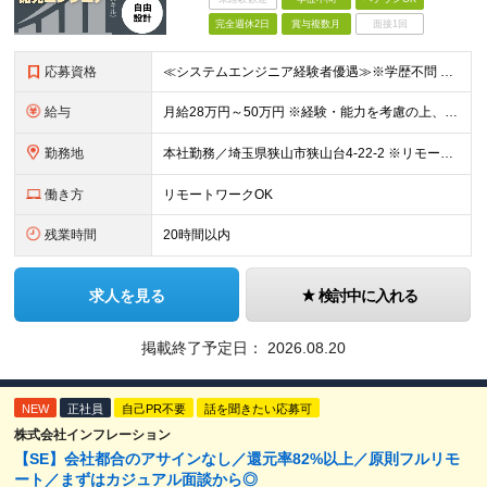
完全週休2日
賞与複数月
面接1回
応募資格
≪システムエンジニア経験者優遇≫※学歴不問 【必須条件】 システム開発の実務経験をお持ちの方（年数不問） Java／C#／PHPなど、いずれかの開発経験 【歓迎する経験・志向】 開発経験2～5年程
給与
月給28万円～50万円 ※経験・能力を考慮の上、優遇 ※経験を考慮の上、決定します。
勤務地
本社勤務／埼玉県狭山市狭山台4-22-2 ※リモートワークと出社を併用可です。 (変更の範囲)上記を除く当社関連勤務地
働き方
リモートワークOK
残業時間
20時間以内
求人を見る
検討中に入れる
掲載終了予定日：
2026.08.20
NEW
正社員
自己PR不要
話を聞きたい応募可
株式会社インフレーション
【SE】会社都合のアサインなし／還元率82%以上／原則フルリモ
ート／まずはカジュアル面談から◎