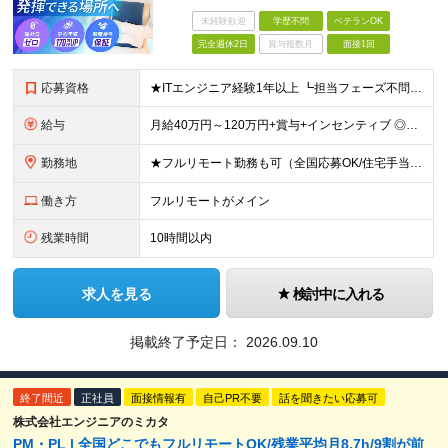
未経験歓迎
学歴不問
ベテランOK
完全週休2日
賞与複数月
面接1回
応募資格
★ITエンジニア経験1年以上 ┗担当フェーズ不問 ┗経験年数不問（1年未満でもOK） ★年齢・学歴不問 ■ブランクありOK ■第二新卒歓迎 ■前職の雇用形態も一切不問 ■20代・30代の若手から
給与
月給40万円～120万円+賞与+インセンティブ ◎入社した全員が年収UPしています！平均170万円UP！ ※経験・能力などを考慮の上、決定します。 ※月30時間（76,000円～）の固定残業代を含みま
勤務地
★フルリモート勤務も可（全国応募OK/住宅手当を支給します） ※案件によって出勤が必要になる場合があります。 ※希望がない限り、転勤はありません ※U・Iターン歓迎 【拠点】 ◆本社／東京都新宿区西
働き方
フルリモートがメイン
残業時間
10時間以内
求人を見る
検討中に入れる
掲載終了予定日：
2026.09.10
終了間近
正社員
面接情報有
自己PR不要
話を聞きたい応募可
株式会社エンジニアのミカタ
PM・PL | 全国どこでもフルリモートOK/残業平均月8.7h/9割が前