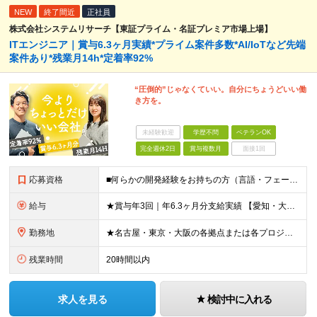
NEW
終了間近
正社員
株式会社システムリサーチ【東証プライム・名証プレミア市場上場】
ITエンジニア｜賞与6.3ヶ月実績*プライム案件多数*AI/IoTなど先端
案件あり*残業月14h*定着率92%
“圧倒的”じゃなくていい。自分にちょうどいい働
き方を。
未経験歓迎
学歴不問
ベテランOK
完全週休2日
賞与複数月
面接1回
応募資格
■何らかの開発経験をお持ちの方（言語・フェーズ不問） ■学歴不問 ☆「運用保守経験しかない」「PMやPLに挑戦したいけど機会がない…」そんな方もOK！当社で経験を積んでいただけます！ ＼このような方
給与
★賞与年3回｜年6.3ヶ月分支給実績 【愛知・大阪】 月給25.5万円～35万円＋各種手当＋賞与年2回＋業績賞与 ※上記には一律の地域手当2.5万円を含みます 【東京】 月給27万円～35万円＋各
勤務地
★名古屋・東京・大阪の各拠点または各プロジェクト先での勤務となります （愛知、岐阜、東京、埼玉、千葉、神奈川、大阪、兵庫、京都など） ★U・Iターン歓迎！原則転勤なし ★リモートワーク対応案件もあり
残業時間
20時間以内
求人を見る
検討中に入れる