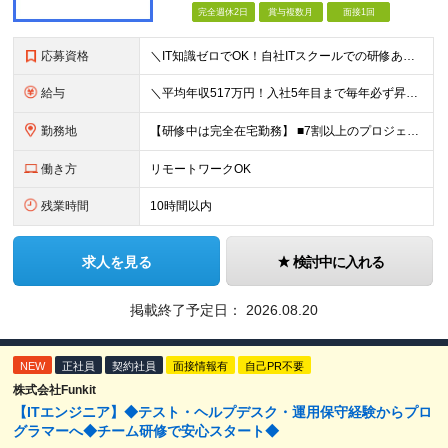
完全週休2日
賞与複数月
面接1回
応募資格
＼IT知識ゼロでOK！自社ITスクールでの研修あり／ ■完全未経験OK(文系出身70％) ■第二新卒歓迎 ■学歴不問 └社会人未経験の方も歓迎します！ 5名以上の採用を予定しているので、同期と入社も
給与
＼平均年収517万円！入社5年目まで毎年必ず昇給／ ■賞与年3回 ■年収800万円以上も可 ■入社3年以上の平均年収469.2万円 月給23万2000円以上＋賞与年3回＋各種手当 ☆入社5年目まで最
勤務地
【研修中は完全在宅勤務】 ■7割以上のプロジェクトでリモートワークを導入 ■フルリモートもあり ■一都三県のプロジェクト先 ■転居を伴う転勤なし ＜プロジェクト先＞ 東京・神奈川・千葉・埼玉でのプロ
働き方
リモートワークOK
残業時間
10時間以内
求人を見る
検討中に入れる
掲載終了予定日：
2026.08.20
NEW
正社員
契約社員
面接情報有
自己PR不要
株式会社Funkit
【ITエンジニア】◆テスト・ヘルプデスク・運用保守経験からプロ
グラマーへ◆チーム研修で安心スタート◆