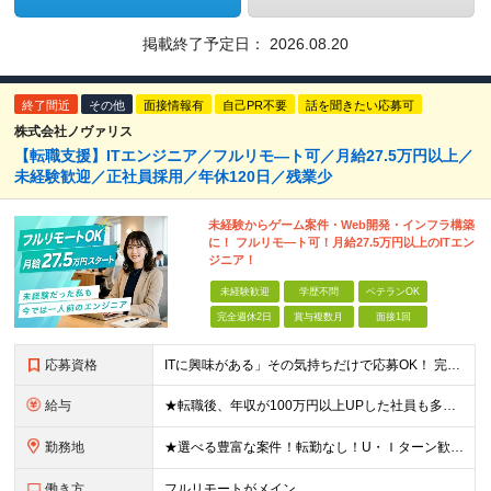
掲載終了予定日：
2026.08.20
終了間近
その他
面接情報有
自己PR不要
話を聞きたい応募可
株式会社ノヴァリス
【転職支援】ITエンジニア／フルリモ―ト可／月給27.5万円以上／
未経験歓迎／正社員採用／年休120日／残業少
未経験からゲーム案件・Web開発・インフラ構築
に！ フルリモ―ト可！月給27.5万円以上のITエン
ジニア！
未経験歓迎
学歴不問
ベテランOK
完全週休2日
賞与複数月
面接1回
応募資格
ITに興味がある」その気持ちだけで応募OK！ 完全未経験OK！人柄採用！ ◆未経験歓迎 ◆学歴不問、文系理系不問 ◆第二新卒歓迎 ★経験や知識よりも、あなたの「挑戦したい」という気持ちを重視します
給与
★転職後、年収が100万円以上UPした社員も多数！ 【未経験者】 月給27.5万円＋諸手当＋賞与 【経験者】※実務3年以上を想定 月給30万円以上＋諸手当＋賞与 ※経験やスキルに応じて決定します
勤務地
★選べる豊富な案件！転勤なし！U・Ｉターン歓迎！ ★フルリモート案件あり！ 東京、神奈川、埼玉、千葉、愛知、大阪、兵庫、京都、広島、福岡をはじめとする全国各地のプロジェクト先。 プライム上場、グロ
働き方
フルリモートがメイン