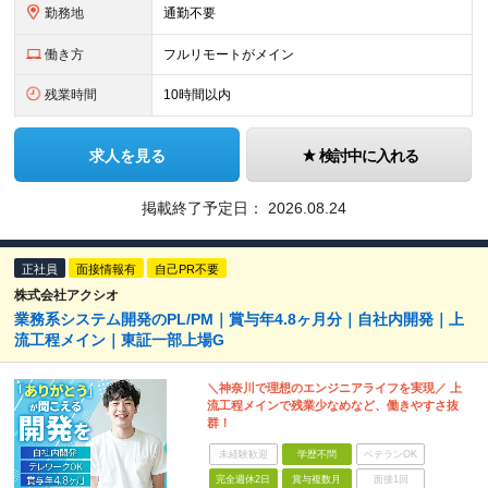
勤務地
通勤不要
働き方
フルリモートがメイン
残業時間
10時間以内
求人を見る
検討中に入れる
掲載終了予定日：
2026.08.24
正社員
面接情報有
自己PR不要
株式会社アクシオ
業務系システム開発のPL/PM｜賞与年4.8ヶ月分｜自社内開発｜上
流工程メイン｜東証一部上場G
＼神奈川で理想のエンジニアライフを実現／ 上
流工程メインで残業少なめなど、働きやすさ抜
群！
未経験歓迎
学歴不問
ベテランOK
完全週休2日
賞与複数月
面接1回