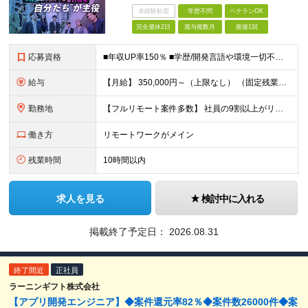
未経験歓迎
学歴不問
ベテランOK
完全週休2日
賞与複数月
面接1回
応募資格
■年収UP率150％ ■学歴/開発言語や環境一切不問 ■第二新卒・既卒歓迎 ■経験浅め・ブランクがある方もOK！ 【必須条件】 開発案件の実務経験半年以上の方 ★PM/PLへのキャリアUPも！ 昨
給与
【月給】 350,000円～（上限なし） （固定残業代20時間分16,600円～を含む） ∟経験やスキルにより、決定いたします。 ∟みなし残業代は、時間外労働の有無に関わらず支給します ∟20時間を超
勤務地
【フルリモート案件多数】 社員の9割以上がリモートワークを導入！ 【勤務地】 自宅／本社オフィス／大阪支社／東京23区内のプロジェクト先への勤務 ・プロジェクト先は、居住地やご自身の希望等を考慮の上
働き方
リモートワークがメイン
残業時間
10時間以内
求人を見る
検討中に入れる
掲載終了予定日：
2026.08.31
終了間近
正社員
ラーニンギフト株式会社
【アプリ開発エンジニア】◆案件還元率82％◆案件数26000件◆案