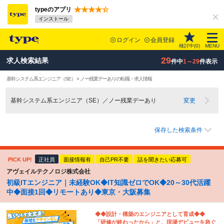
typeのアプリ
インストール
ログイン
会員登録
検討中(
0
)
MENU
29
求人検索結果
件中
1～29
件表示
基幹システム系エンジニア（SE） × ノー残業デーありの転職・求人情報
基幹システム系エンジニア（SE）／ノー残業デーあり
変更
保存した検索条件
PICK UP!
正社員
面接情報有
自己PR不要
話を聞きたい応募可
アヴェイルテクノロジ株式会社
初級ITエンジニア｜未経験OK◆IT知識ゼロでOK◆20～30代活躍
中◆面接1回◆リモートあり◆東京・大阪募集
◆◆設計・構築のエンジニアとして育成◆◆
「研修が終わったから」と、現場デビューを急ぐ