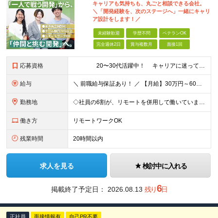
キャリアも気持ちも、丸ごと相談できる会社。
＼「開発経験を、次のステージへ」一緒にキャリ
ア設計をします！／
未経験歓迎
学歴不問
ベテランOK
完全週休2日
賞与複数月
面接1回
応募資格
20〜30代活躍中！ キャリアに迷っていても大丈夫。 ＼まずは相談から始めませんか？／ ■IT業界で開発経験をお持ちの方（1年以上／言語不問） ■学歴不問 《こんな気持ちが少しでもある方
給与
＼ 前職給与保証あり！ ／ 【月給】30万円～60万円（各種手当含む） ※経験・スキルを考慮の上、決定します ※月給には、みなし残業時間37時間分（67,300円～）を含む。 ※超過分は別途支給しま
勤務地
◇社員の6割が、リモートを併用して働いています！ ◇フルリモートの実績もあり！ ◇勤務地やお住いの地域や希望を考慮 ◇転居を伴う転勤なし 一都三県をメインにプロジェクト先にて勤務いただきます！ ※リ
働き方
リモートワークOK
残業時間
20時間以内
求人を見る
検討中に入れる
6
掲載終了予定日：
2026.08.13
残り
日
正社員
面接情報有
自己PR不要