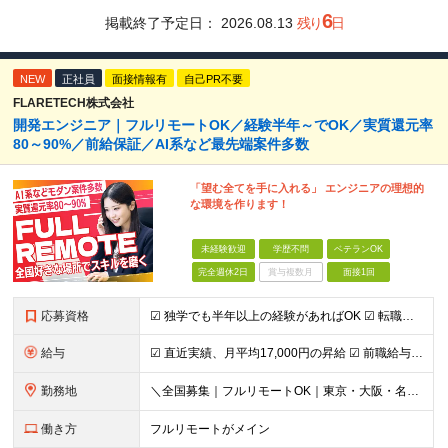
6
掲載終了予定日：
2026.08.13
残り
日
NEW
正社員
面接情報有
自己PR不要
FLARETECH株式会社
開発エンジニア｜フルリモートOK／経験半年～でOK／実質還元率
80～90%／前給保証／AI系など最先端案件多数
「望む全てを手に入れる」 エンジニアの理想的
な環境を作ります！
未経験歓迎
学歴不問
ベテランOK
完全週休2日
賞与複数月
面接1回
応募資格
☑︎ 独学でも半年以上の経験があればOK ☑︎ 転職回数・ブランク不問 ☑︎ 学歴不問 ☑︎ スキルチェンジ可 下記いずれかの実務経験をお持ちの方 ■システム開発 ┗言語・工程・業界・ジャンルなどは
給与
☑︎ 直近実績、月平均17,000円の昇給 ☑︎ 前職給与100%保証 ☑︎ 実質還元率80～90% ☑︎ 待機時も給与は満額支給 月給35万円～70万円＋交通費など各種手当 ※想定年収：4,200
勤務地
＼全国募集｜フルリモートOK｜東京・大阪・名古屋エリアは出社案件も豊富／ 【1】フルリモートの場合…全国各地にて完全在宅勤務が可能！強制的な出社日もありません。 【2】出社の場合…本社、大阪支店、も
働き方
フルリモートがメイン