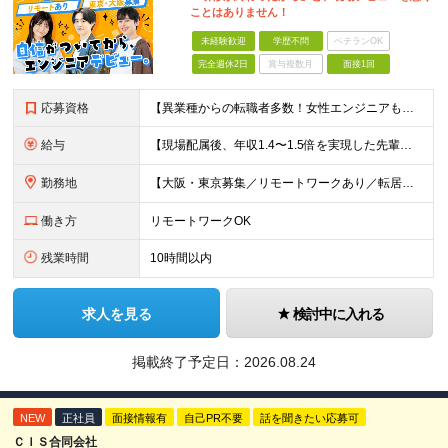
ことはありません！
未経験歓迎
学歴不問
ベテランOK
完全週休2日
賞与複数月
面接1回
応募資格
【異業種からの転職者多数！女性エンジニアも活躍中】 ◆学歴不問 ◆未経験OK ≪こんな方を歓迎しています≫ ◎未経験から成長できる環境で活躍したい方 ◎大学やスクールでIT系のスキルを学んだことのあ
給与
【現場配属後、年収1.4〜1.5倍を実現した先輩も！残業代全額支給】 ◆給与は経験やスキルに応じて決定します ◆年俸制250万円～350万円（1/12を月々支給） ≪年収UPの例≫ ◎飲食業からのキ
勤務地
【大阪・東京募集／リモートワークあり／転居を伴う転勤なし】 東京本社、大阪事務所、または東京23区内・関西（大阪・兵庫）の各クライアント先勤務 ◆入社後、約1年間はクライアント先ではなく 自社内（東
働き方
リモートワークOK
残業時間
10時間以内
求人を見る
検討中に入れる
掲載終了予定日：
2026.08.24
NEW
正社員
面接情報有
自己PR不要
話を聞きたい応募可
ＣＩＳ合同会社