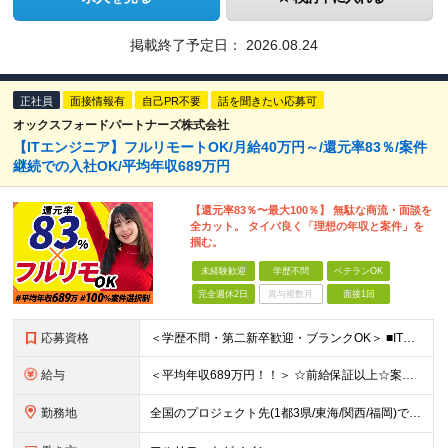
掲載終了予定日：
2026.08.24
正社員
面接情報有
自己PR不要
話を聞きたい応募可
オックスフォードパートナーズ株式会社
【ITエンジニア】フルリモートOK/月給40万円～/還元率83％/案件
継続での入社OK/平均年収689万円
【還元率83％〜最大100％】 無駄な商流・面談を
全カット。 タイパ良く「理想の年収と案件」を
掴む。
未経験歓迎
学歴不問
ベテランOK
完全週休2日
賞与複数月
面接1回
応募資格
＜学歴不問・第二新卒歓迎・ブランクOK＞ ■ITシステム／インフラの開発・運用・保守いずれかの工程に携わった経験がある方 ┗ITエンジニアとして、1年以上活躍されている方を想定しています。 ┗分野、
給与
＜平均年収689万円！！＞ ☆前給保証以上☆案件待機期間も給与保証あり☆ 月給40万円～120万円（固定残業代含む） ※経験や能力を考慮し決定します ※試用期間6ヶ月あり。条件や待遇に差異はありませ
勤務地
全国のプロジェクト先(1都3県/東海/関西/福岡)での勤務となります。 ★全国から参画可能な案件あり！ ★リモートワーク・リモート併用・常駐案件すべてあり！ ★転居を伴う転勤はナシ ┗1人1人の働き