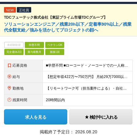
NEW
正社員
TDCフューテック株式会社【東証プライム市場TDCグループ】
ソリューションエンジニア／残業20h以下／定着率90%以上／残業
代全額⽀給／強みを活かしてプロジェクトの顔へ
未経験歓迎
学歴不問
ベテランOK
完全週休2日
賞与複数月
面接1回
応募資格
■学歴不問 ■ローコード・ノーコードでの一人称の開発経験をお持ちの方。 ＬServiceNow、AWS、OutSystems、 kintone、 Azureなどのスキルを想定。 ★ServiceNo
給与
【想定年収422万〜750万円】 ⽉給29万7000以上＋賞与年2回 ※経験・能力に応じて決定します ※残業代は別途全額支給します ※試用期間3ヶ月（給与・待遇に差異はありません）
勤務地
【リモートワーク可（担当案件による）・自社開発あり】 東京本社（中央区）または都内近郊（新宿・大手町・横浜・大宮・品川）・大阪市・新潟市などのプロジェクト先 ※勤務先は相談して決定します。 ※転勤は
残業時間
20時間以内
求人を見る
検討中に入れる
掲載終了予定日：
2026.08.20