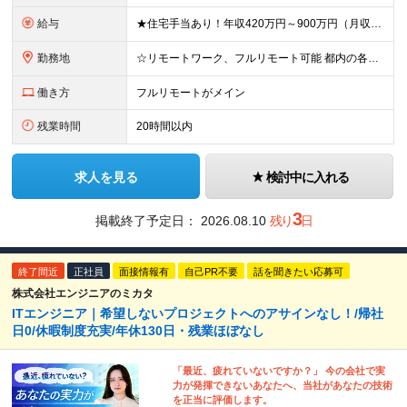
給与
★住宅手当あり！年収420万円～900万円（月収28万～60万円） ★当社への転職者全員が、前職と比べて年収アップを実現しています！ ■実務経験5年以上 ＜年収600万円～（月収39.5万円～）※各
勤務地
☆リモートワーク、フルリモート可能 都内の各プロジェクト先にてご勤務いただきます。 勤務地は、希望を考慮して決定いたします。 ※会社都合による転勤はありません ※変更の範囲：上記を除く当社関連勤務
働き方
フルリモートがメイン
残業時間
20時間以内
求人を見る
検討中に入れる
3
掲載終了予定日：
2026.08.10
残り
日
終了間近
正社員
面接情報有
自己PR不要
話を聞きたい応募可
株式会社エンジニアのミカタ
ITエンジニア｜希望しないプロジェクトへのアサインなし！/帰社
日0/休暇制度充実/年休130日・残業ほぼなし
「最近、疲れていないですか？」 今の会社で実
力が発揮できないあなたへ、当社があなたの技術
を正当に評価します。