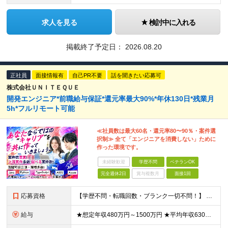
求人を見る
検討中に入れる
掲載終了予定日：
2026.08.20
正社員
面接情報有
自己PR不要
話を聞きたい応募可
株式会社ＵＮＩＴＥＱＵＥ
開発エンジニア*前職給与保証*還元率最大90%*年休130日*残業月
5h*フルリモート可能
≪社員数は最大60名・還元率80〜90％・案件選
択制≫ 全て「エンジニアを消費しない」ために
作った環境です。
未経験歓迎
学歴不問
ベテランOK
完全週休2日
賞与複数月
面接1回
応募資格
【学歴不問・転職回数・ブランク一切不問！】 ●ITエンジニアとしての実務経験をお持ちの方（言語、年数不問） ★「今の会社ではキャリアが描けない」「もっと評価されたい」という方にピッタリの環境 ★運用
給与
★想定年収480万円～1500万円 ★平均年収630万円 ★還元率は業界最高水準の80％以上 ★全員が年収UPの実績あり ◆月給38万円～110万円＋各種手当 ※スキル・経験・能力を考慮して決定しま