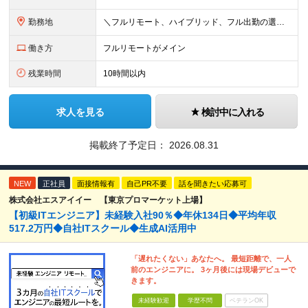
勤務地
＼フルリモート、ハイブリッド、フル出勤の選択可＆帰社日なし／ 【下記エリアを中心とするクライアント先または自宅にて勤務】 ■首都圏：東京・埼玉・千葉・神奈川 ■関西：大阪・兵庫・京都・滋賀・奈良・和
働き方
フルリモートがメイン
残業時間
10時間以内
求人を見る
検討中に入れる
掲載終了予定日：
2026.08.31
NEW
正社員
面接情報有
自己PR不要
話を聞きたい応募可
株式会社エスアイイー 【東京プロマーケット上場】
【初級ITエンジニア】未経験入社90％◆年休134日◆平均年収
517.2万円◆自社ITスクール◆生成AI活用中
「遅れたくない」あなたへ。 最短距離で、一人
前のエンジニアに。 3ヶ月後には現場デビューで
きます。
未経験歓迎
学歴不問
ベテランOK