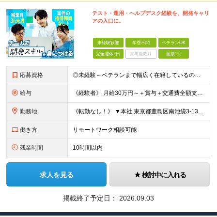
テスト・運用・ヘルプデスク経験を、開発キャリ
アの入口に。
未経験歓迎
学歴不問
ベテランOK
完全週休2日
賞与複数月
面接1回
応募資格
◎未経験～ベテランまで幅広く在籍しているので大丈夫！◎ ＼こんなアナタにピッタリです♪／ ◆IT業界で手に職を付けて活躍したい方 ◆サポート体制が整っている会社で働きたい方 ◆フラットな社風の会社で
給与
《経験者》 月給30万円～＋賞与＋交通費全額支給 《未経験者》 月給23万円～＋賞与＋交通費全額支給 ※上記月給には固定残業代（20時間分／《経験者》40,600円～《未経験者》31,100円～）
勤務地
《転勤なし！》 ▼本社 東京都豊島区南池袋3-13-8 ホウエイビル9F ▼開発拠点 東京都豊島区南池袋3-13-5 KJ南池袋ビル4階 【東京本社or首都圏の各プロジェクト先】 ▼各プロジェクト
働き方
リモートワーク相談可能
残業時間
10時間以内
求人を見る
検討中に入れる
掲載終了予定日：
2026.09.03