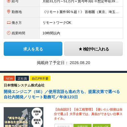
給与
月給31万円～51万円＋賞与年3回 ※想定年収394万円～1,032万円 ★年間300万円の賞与実績あり ★平均昇給額3万円 ★エンジニアへの還元率75％（実質78.9%） ※経験・能力を考慮し
勤務地
《リモート案件90％超！》 首都圏（東京、埼玉、千葉、神奈川）、大阪、名古屋、福岡のプロジェクト先やリモートでの勤務となります。 ※面接から入社まで全てオンラインで完結できます！ ※帰社日自
働き方
リモートワークOK
残業時間
10時間以内
求人を見る
検討中に入れる
掲載終了予定日：
2026.08.20
NEW
正社員
自己PR不要
日本情報システム株式会社
開発エンジニア（SE）／使用言語も進め方も、提案次第で選べる
自社内開発／リモート勤務可／年休123日
【自由設計】【全工程管理】【使いたい技術は自
分で選ぶ】大手企業では、真似ができない仕事ス
タイル。
未経験歓迎
学歴不問
ベテランOK