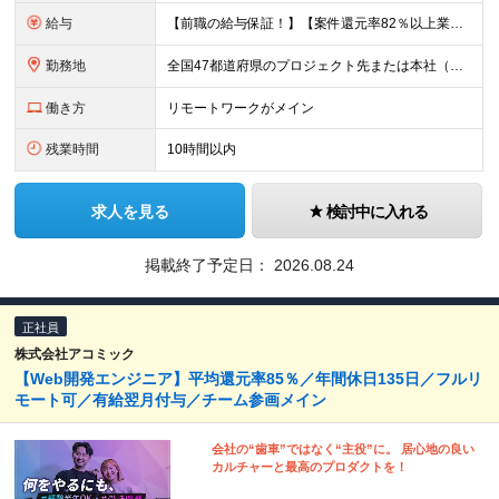
給与
【前職の給与保証！】【案件還元率82％以上業界最高水準！】【転職者の100%が収入UPを実現！】 ＼スキルに見合った収入を望む方は、ぜひ！／ 【経験1年未満の方】 月給23万円～35万円 ※月給には
勤務地
全国47都道府県のプロジェクト先または本社（新宿区） ◎勤務地は希望を考慮。転勤はありません。記載した以外の勤務地となることはございません。 ◎フルリモート(完全在宅勤務）多数あります。 ◎転職時にお
働き方
リモートワークがメイン
残業時間
10時間以内
求人を見る
検討中に入れる
掲載終了予定日：
2026.08.24
正社員
株式会社アコミック
【Web開発エンジニア】平均還元率85％／年間休日135日／フルリ
モート可／有給翌月付与／チーム参画メイン
会社の“歯車”ではなく“主役”に。 居心地の良い
カルチャーと最高のプロダクトを！