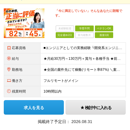
「今に満足していない」そんなあなたに朗報で
す。
未経験歓迎
学歴不問
ベテランOK
完全週休2日
賞与複数月
面接1回
応募資格
■エンジニアとしての実務経験 └開発系エンジニア／サーバ／NWの設計・構築や運用・保守／テクサポ経験／Web系 等 ◎学歴・ブランク・転職回数不問。20代、30代、40代が幅広く活躍中！ ◎選考はW
給与
★月給30万円～130万円＋賞与＋各種手当 ★前職給与保証 ※給与は案件単価に完全連動 ※案件の契約内容や昇給、賞与額はすべて開示いたします。 ※上記給与には、月30時間の固定残業代（57,143円
勤務地
★全国の案件先にて稼働(リモート率87%) ＼案件は「100%選択制」なので、理想の働き方が可能！／ ＼＼フルリモート・ハイブリッド・フル出社から選択可能です／／ ※事務作業／帰社日はありません
働き方
フルリモートがメイン
残業時間
10時間以内
求人を見る
検討中に入れる
掲載終了予定日：
2026.08.31