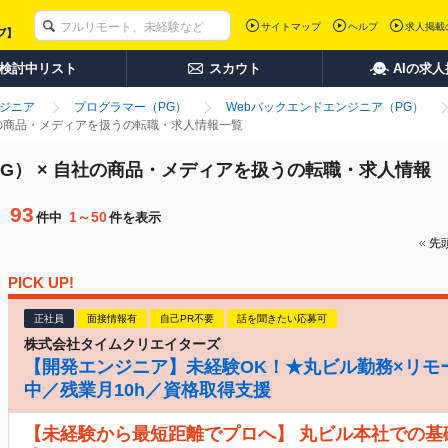
サイトマップ
ヘルプ
求人掲載
検討中リスト
スカウト
AIの求
ンジニア
プログラマー（PG）
Webバックエンドエンジニア（PG）
社の商品・メディアを扱うの転職・求人情報一覧
G） × 自社の商品・メディアを扱うの転職・求人情報
93
1～50
件中
件を表示
先
PICK UP!
正社員
面接情報有
自己PR不要
話を聞きたい応募可
株式会社タイムクリエイターズ
【開発エンジニア】未経験OK！★丸ビル勤務×リモ
中／残業月10h／資格取得支援
【未経験から最短距離でプロへ】 丸ビル本社での基