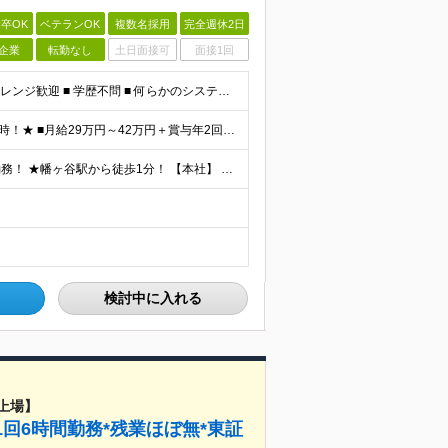
卒OK
ベテランOK
複数名採用
完全週休2日
企業
転勤なし
土日面接可
面接1回
□ SESからの転身歓迎 □ 保守運用・経験浅めからのチャレンジ歓迎 ■ 学歴不問 ■ 何らかのシステム開発経験をお持ちの方（言語・年数不問） ＜当社で経験できること＞ ・企画、要件定義、設計、実装
★前職給与考慮！月給42万円も可＆賞与年2回＆昇給随時！★ ■月給29万円～42万円＋賞与年2回＋交通費 ※前職の給与やスキルを考慮し決定します ※固定残業代（月45時間分／7万7,000円～11万
★出社とリモートワークを組み合わせたハイブリッド勤務！ ★幡ヶ谷駅から徒歩1分！ 【本社】 東京都渋谷区幡ヶ谷1-34-14 宝ビル3F ※(変更の範囲)上記を除く当社関連勤務地
検討中に入れる
上場】
1回6時間勤務*残業ほぼ無*東証