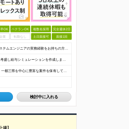
卒OK
ベテランOK
複数名採用
完全週休2日
企業
転勤なし
土日面接可
面接1回
【学歴不問／業種未経験歓迎／第二新卒歓迎】 ■IT・システムエンジニアの実務経験をお持ちの方※工程や使用言語、経験年数は不問 ◎転職回数は不問 ＼下記のような方にオススメ／ ・安定した収入を得たい方
以下の二つから選べます！いずれの場合も前職の給与を考盛し給与シミュレーションを作成します。 【プロセス型（コツコツ給与を上げたい方向け）】 ■月給25万円～50万円 ※年齢や社歴、仕事の取り組み姿勢
【転勤なし！フルリモート案件多数！U・Iターン歓迎】 一都三県を中心に豊富な案件を保有しております！ 東京・愛知・大阪・広島・福岡・新潟の 各プロジェクト先または自社拠点 ※勤務地は希望を考慮します
検討中に入れる
上場】