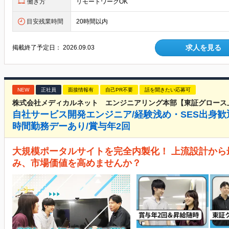
働き方
リモートワークOK
目安残業時間
20時間以内
求人を見る
掲載終了予定日：
2026.09.03
NEW
正社員
面接情報有
自己PR不要
話を聞きたい応募可
株式会社メディカルネット エンジニアリング本部【東証グロース
自社サービス開発エンジニア/経験浅め・SES出身歓迎
時間勤務デーあり/賞与年2回
大規模ポータルサイトを完全内製化！ 上流設計か
み、市場価値を高めませんか？