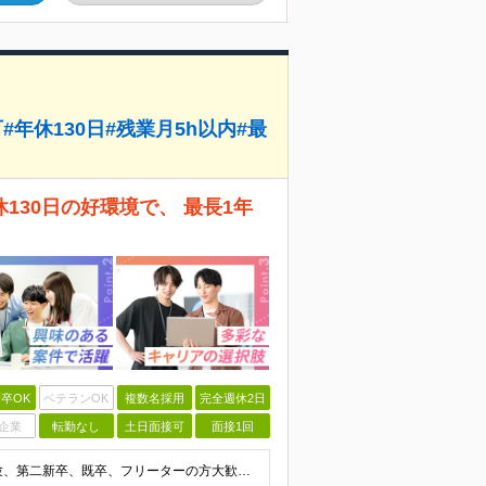
年休130日#残業月5h以内#最
30日の好環境で、 最長1年
卒OK
ベテランOK
複数名採用
完全週休2日
企業
転勤なし
土日面接可
面接1回
【20代・30代の未経験者が多数活躍中！】 ●完全未経験、第二新卒、既卒、フリーターの方大歓迎！ ●学歴・職歴・転職回数・ブランク一切不問 ※34歳までの方（若年層の長期キャリア形成を図るため） ★