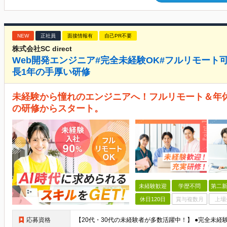
NEW
正社員
面接情報有
自己PR不要
株式会社SC direct
Web開発エンジニア#完全未経験OK#フルリモート可#
長1年の手厚い研修
未経験から憧れのエンジニアへ！フルリモート＆年休1
の研修からスタート。
未経験歓迎
学歴不問
第二新
休日120日
賞与複数月
上場
応募資格