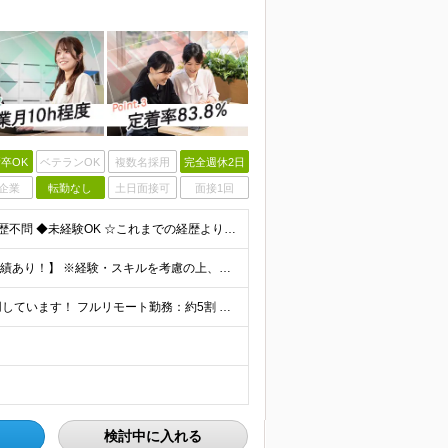
卒OK
ベテランOK
複数名採用
完全週休2日
企業
転勤なし
土日面接可
面接1回
【第二新卒大歓迎！未経験スタートもOKです◎】 ◆学歴不問 ◆未経験OK ☆これまでの経歴よりも「これから」を重視します！ ☆文系・理系、前職の雇用形態は一切問いません！ ＼先輩たちの前職もさまざ
【未経験から年収550万円可／1年で最大80万円UPの実績あり！】 ※経験・スキルを考慮の上、決定いたします。 【月給】27万円〜29万円 ※上記には固定残業代（月25時間分／4万5,000円〜4万
当社で働く社員の「90%以上」がリモートワークを活用しています！ フルリモート勤務：約5割 ハイブリッド勤務（リモート＋出社）：約4割 【本社】東京都千代田区丸の内2-4-1 丸の内ビルディング12
検討中に入れる