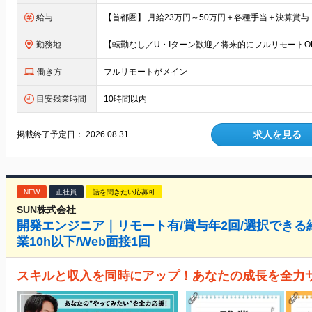
給与
勤務地
働き方
フルリモートがメイン
目安残業時間
10時間以内
求人を見る
掲載終了予定日：
2026.08.31
NEW
正社員
話を聞きたい応募可
SUN株式会社
開発エンジニア｜リモート有/賞与年2回/選択できる
業10h以下/Web面接1回
スキルと収入を同時にアップ！あなたの成長を全力