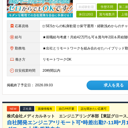
未経験歓迎
学歴不問
第二新
休日120日
賞与複数月
上場
応募資格
給与
勤務地
働き方
リモートワークOK
目安残業時間
20時間以内
求人を見る
掲載終了予定日：
2026.09.03
NEW
正社員
面接情報有
自己PR不要
話を聞きたい応募可
株式会社メディカルネット エンジニアリング本部【東証グロース
自社開発エンジニア*リモート可*時差出勤7-11時*月