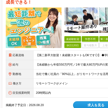
成長できる！
未経験歓迎
学歴不問
第二新
休日120日
賞与複数月
上場
応募資格
給与
勤務地
働き方
リモートワークがメイン
目安残業時間
20時間以内
求人を見る
掲載終了予定日：
2026.08.20