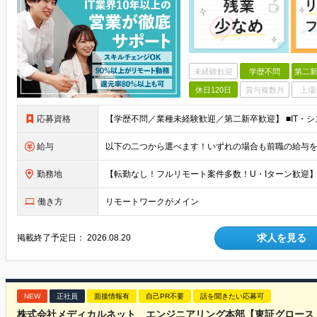
未経験歓迎
学歴不問
第二新
休日120日
賞与複数月
上場
応募資格
給与
勤務地
働き方
リモートワークがメイン
求人を見る
掲載終了予定日：
2026.08.20
NEW
正社員
面接情報有
自己PR不要
話を聞きたい応募可
株式会社メディカルネット エンジニアリング本部【東証グロース