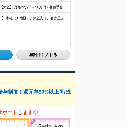
【首都圏】 月給23万円～50万円＋各種手当＋決算賞与 【大阪】 月給22万円～50万円＋各種手当＋決算賞与 【愛知】 月給21.5万円～50万円＋各種手当＋決算賞与 【福岡・宮城】 月給20万
【転勤なし／U・Iターン歓迎／将来的にフルリモートOK】 本社（新宿区）、大阪支店、名古屋支店または東京都・神奈川県・千葉県・埼玉県・愛知県・大阪府・福岡県をはじめ、全国のプロジェクト先 ※ご希望を
検討中に入れる
給与制度！還元率80%以上可/残
サポートします◎