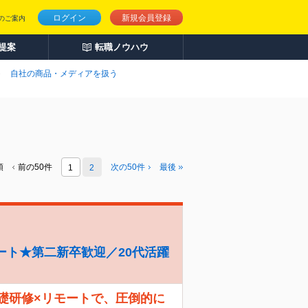
ログイン
新規会員登録
のご案内
人提案
転職ノウハウ
自社の商品・メディアを扱う
頭
前の50件
次の
50
件
最後
1
2
ート★第二新卒歓迎／20代活躍
礎研修×リモートで、圧倒的に