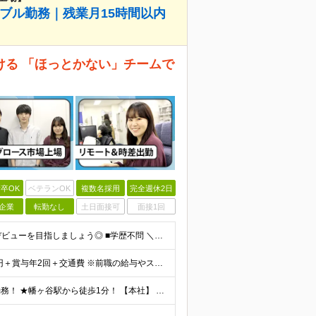
ブル勤務｜残業月15時間以内
ける 「ほっとかない」チームで
卒OK
ベテランOK
複数名採用
完全週休2日
企業
転勤なし
土日面接可
面接1回
★未経験の方大歓迎！ ★自社サービスの会社でIT業界デビューを目指しましょう◎ ■学歴不問 ＼以下のような方大歓迎／ ◎ITの仕事に興味がある ◎エンジニアとしてキャリアを築きたい ◎社会貢献性の高
★賞与年2回＆昇給随時！★ ■月給26万2,000円～33万円＋賞与年2回＋交通費 ※前職の給与やスキルを考慮し決定します ※固定残業代（月45時間分／6万9,000円～8万7,000円）を含みます
★出社とリモートワークを組み合わせたハイブリッド勤務！ ★幡ヶ谷駅から徒歩1分！ 【本社】 東京都渋谷区幡ヶ谷1-34-14 宝ビル3F ※(変更の範囲)上記を除く当社関連勤務地