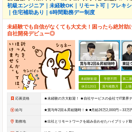
初級エンジニア｜未経験OK｜リモート可｜フレキシ
｜住宅補助あり｜6時間勤務デー制度
未経験でも自信がなくても大丈夫！困ったら絶対助
自社開発デビュー◎
未経験歓迎
学歴不問
第二新
休日120日
賞与複数月
上場
応募資格
給与
勤務地