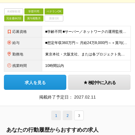
未経験歓迎
学歴不問
ベテランOK
完全週休2日
賞与複数月
面接1回
応募資格
■学齢不問 ■サーバー／ネットワークの運用監視1年以上のご経験 【外国籍の方へ】 ※上記に加え、以下3点が必須となります。 ・設計2年以上 ・日本語能力試験（JLPT）N1の取得 ・日本国内の企業で
給与
■想定年収360万円～ 月給24万8,000円～＋賞与(2回) ※試用期間6カ月間中の雇用形態に差異はございません。 ※固定残業代（21時間分/3万4,800円～）を含みます。超過分は別途支給いたし
勤務地
東京本社・大阪支社、または各プロジェクト先（1都3県、大阪府内）にて勤務となります。 ※勤務地は希望を考慮します。 ※転居を伴う転勤はありません。 ■東京勤務 東京本社または東京都・千葉県・埼玉県・
残業時間
10時間以内
求人を見る
検討中に入れる
掲載終了予定日：
2027.02.11
1
2
3
あなたの行動履歴からおすすめの求人