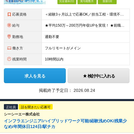
完全週休2日
賞与複数月
面接1回
応募資格
＜経験3ヶ月以上で応募OK／担当工程・環境不問／ブランクOK＞ ★20代～50代まで幅広く活躍中 ★キャリア20年以上のベテランも歓迎 ★子育てと両立しながら働く社員も在籍 ★ブランクあり・正社員デビ
給与
★平均150万～200万円年収UPを実現！ ★前職給与を100％保証！ ★案件内容の開示・明確な評価体制あり ⇒クライアント評価で即昇給を実現したケースも◎ ★年12回（毎月昇給チャンスあり） ■月
勤務地
通勤不要
働き方
フルリモートがメイン
残業時間
10時間以内
求人を見る
検討中に入れる
掲載終了予定日：
2026.08.24
正社員
話を聞きたい応募可
シーシーエー株式会社
インフラエンジニア/ハイブリッドワーク可能/経験浅めOK/残業少
なめ/年間休日124日/駅チカ