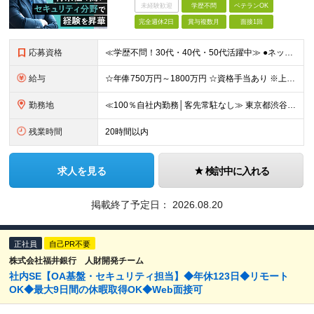
未経験歓迎
学歴不問
ベテランOK
完全週休2日
賞与複数月
面接1回
応募資格
≪学歴不問！30代・40代・50代活躍中≫ ●ネットワーク・サーバー設計・構築経験をお持ちの方（5年以上を想定） ●セキュリティ分野での設計・構築・運用保守経験をお持ちの方（3年以上を想定） ＼転職
給与
☆年俸750万円～1800万円 ☆資格手当あり ※上記金額を12分割した金額を支給します ※固定残業手当(45時間/月、156,800円～)を含む。超過分は別途支給します。 ※試用期間は3か月（試用
勤務地
≪100％自社内勤務│客先常駐なし≫ 東京都渋谷区千駄ヶ谷5丁目31番11号 住友不動産新宿南口ビル16階 ※（変更の範囲）上記を除く当社関連勤務地
残業時間
20時間以内
求人を見る
検討中に入れる
掲載終了予定日：
2026.08.20
正社員
自己PR不要
株式会社福井銀行 人財開発チーム
社内SE【OA基盤・セキュリティ担当】◆年休123日◆リモート
OK◆最大9日間の休暇取得OK◆Web面接可