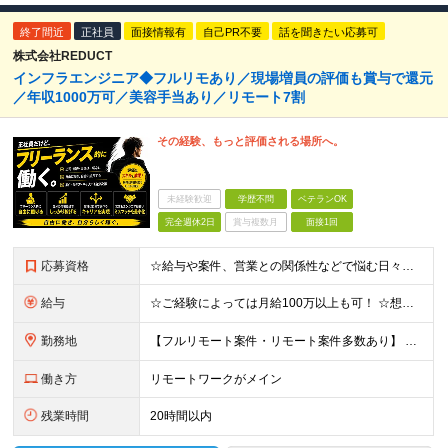
終了間近
正社員
面接情報有
自己PR不要
話を聞きたい応募可
株式会社REDUCT
インフラエンジニア◆フルリモあり／現場増員の評価も賞与で還元
／年収1000万可／美容手当あり／リモート7割
その経験、もっと評価される場所へ。
未経験歓迎
学歴不問
ベテランOK
完全週休2日
賞与複数月
面接1回
応募資格
☆給与や案件、営業との関係性などで悩む日々から解放されましょう！ ☆経験の浅い初級エンジニアの方も、キャリア相談のつもりでお気軽にご応募ください◎ ●インフラエンジニアとしての実務経験をお持ちの方（工
給与
☆ご経験によっては月給100万以上も可！ ☆想定年収400万～1300万円 ☆Udemyなどの費用も会社負担！美容手当もあり◎ ◆月給30万円～100万円 (固定残業代含む)＋各種手当＋賞与1回 ※
勤務地
【フルリモート案件・リモート案件多数あり】 ◆東京都(23区内)、神奈川県、千葉県、埼玉県などの各プロジェクト先 ◆本社：東京都渋谷区恵比寿西2-8-4 EX恵比寿西ビル5階 ※(変更の範囲)上記を
働き方
リモートワークがメイン
残業時間
20時間以内