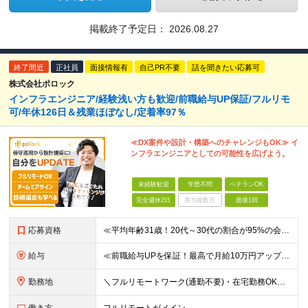
掲載終了予定日：
2026.08.27
終了間近
正社員
面接情報有
自己PR不要
話を聞きたい応募可
株式会社ポロック
インフラエンジニア/経験浅い方も歓迎/前職給与UP保証/フルリモ
可/年休126日＆残業ほぼなし/定着率97％
≪DX案件や設計・構築へのチャレンジもOK≫ イ
ンフラエンジニアとしての可能性を広げよう。
未経験歓迎
学歴不問
ベテランOK
完全週休2日
賞与複数月
面接1回
応募資格
≪平均年齢31歳！20代～30代の割合が95%の会社です！≫ ■インフラエンジニアとしての実務経験をお持ちの方(年数、フェーズ不問) ■学歴・経験不問 ★面接では当社でどんなキャリアが描けるのか、あ
給与
≪前職給与UPを保証！最高で月給10万円アップも可能！≫ 月給35万円～70万円＋各種手当 ※経験・スキルに応じて決定いたします ※試用期間（6ヶ月）あり、期間中の給与・待遇に差異はありません ★
勤務地
＼フルリモートワーク(通勤不要)・在宅勤務OK／ ★各プロジェクト先／完全在宅案件有 ※基本的に転勤はありません ★オフィス内完全禁煙（喫煙スペースは別途有）※現場によります ＝＝＝＝＝ 【大阪本