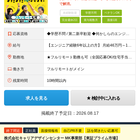
で解消。
未経験歓迎
学歴不問
ベテランOK
完全週休2日
賞与複数月
面接1回
応募資格
◆学歴不問 / 第二新卒歓迎 ◆何かしらのエンジニア経験をお持ちの方 （言語・期間・フェーズ不問） 経験浅めの方も遠慮なくご応募ください！ ■入社前Q＆A ────── ◎実力に見合った報酬が手に
給与
【エンジニア経験6年以上の方】 月給46万円～100万円（固定残業代含む） ※上記月給には月30時間分の固定残業代（月8万7,400円～月19万円）を含む。超過分は全額支給。 【エンジニア経験4年以
勤務地
★フルリモート勤務も可（全国応募OK/住宅手当を支給します） ※案件によって常駐が必要になる場合があります。 ※希望がない限り、転勤はありません ※U・Iターン歓迎 ★ルトラの社員は全国各地で活躍中
働き方
フルリモートがメイン
残業時間
10時間以内
求人を見る
検討中に入れる
掲載終了予定日：
2026.08.17
終了間近
正社員
面接情報有
自己PR不要
話を聞きたい応募可
株式会社キャリアデザインセンター MK事業部【東証プライム市場】