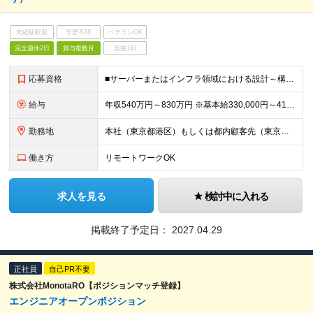
未経験歓迎
学歴不問
ベテランOK
完全週休2日
賞与複数月
面接1回
応募資格
■サーバーまたはインフラ領域における設計～構築～運用の経験（目安3年以上） ■Windows または Linux 環境での業務経験 ■高等学校卒業以上
給与
年収540万円～830万円 ※基本給330,000円～410,000円 ※試用期間中の給与・待遇は本採用と同額 ※賃金形態 月給制 ※6ヶ月の試用期間あり（試用期間中の給与・待遇は本採用と同額） ※
勤務地
本社（東京都港区）もしくは都内顧客先（東京都23区内） 【本社】 東京都港区三田三丁目5番19号 東京三田ガーデンタワー ※（変更の範囲）会社の定める場所(テレワークを行う場所を含む)
働き方
リモートワークOK
求人を見る
検討中に入れる
掲載終了予定日：
2027.04.29
正社員
自己PR不要
株式会社MonotaRO【ポジションマッチ登録】
エンジニアオープンポジション