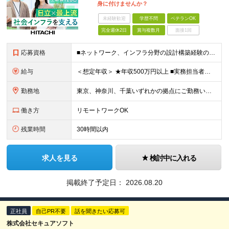
身に付けませんか？
未経験歓迎
学歴不問
ベテランOK
完全週休2日
賞与複数月
面接1回
応募資格
■ネットワーク、インフラ分野の設計構築経験のある方 ■学歴不問
給与
＜想定年収＞ ★年収500万円以上 ■実務担当者クラス：511万-544万 ■主任・サブリーダークラス：629万-750万 ※上記には住宅手当など福利厚生に関する手当は含まず 月給25万円～月給32
勤務地
東京、神奈川、千葉いずれかの拠点にご勤務いただきます。 ※配属先は希望を考慮して決定します 【東京】 東京都品川区東品川四丁目12番6号 日立シーサイドキャナルタワー6F 【神奈川】 神奈川県川崎市
働き方
リモートワークOK
残業時間
30時間以内
求人を見る
検討中に入れる
掲載終了予定日：
2026.08.20
正社員
自己PR不要
話を聞きたい応募可
株式会社セキュアソフト