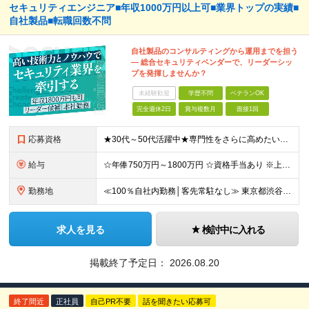
セキュリティエンジニア■年収1000万円以上可■業界トップの実績■
自社製品■転職回数不問
自社製品のコンサルティングから運用までを担う
― 総合セキュリティベンダーで、リーダーシッ
プを発揮しませんか？
未経験歓迎
学歴不問
ベテランOK
完全週休2日
賞与複数月
面接1回
応募資格
★30代～50代活躍中★専門性をさらに高めたい方に ■ネットワーク・サーバー設計・構築経験が5年以上ある方 ■セキュリティ分野での設計・構築・運用保守経験が3年以上ある方 ■学歴不問 ＼転職回数は
給与
☆年俸750万円～1800万円 ☆資格手当あり ※上記金額を12分割した金額を支給します ※固定残業手当(45時間/月、156,800円～)を含む。超過分は別途支給します。 ※試用期間は3か月（試用
勤務地
≪100％自社内勤務│客先常駐なし≫ 東京都渋谷区千駄ヶ谷5丁目31番11号 住友不動産新宿南口ビル16階 ※（変更の範囲）上記を除く当社関連勤務地
求人を見る
検討中に入れる
掲載終了予定日：
2026.08.20
終了間近
正社員
自己PR不要
話を聞きたい応募可