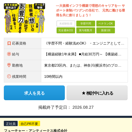
―大規模インフラ構築で理想のキャリアを― サ
ポート体制バツグンの当社で、 元気に働ける環
境を共に創りましょう！
未経験歓迎
学歴不問
ベテランOK
完全週休2日
賞与複数月
面接1回
応募資格
《学歴不問・経験浅めOK》 ・エンジニアとして現場実績の経験がある方（少しの経験でもOK） ▽こんな方にオススメ▽ ----------------- □大規模案件で経験を積みたい方 ⇒多数の大手・
給与
【構築経験1年未満】 ■月給30万円～ 【構築経験3年程度】 ■月給35万円～ 【設計・構築経験3年程度】 ■月給46万円～ ※経験・スキル・前職給与などを考慮して優遇いたします ※上記金額は、
勤務地
東京都23区内、または、神奈川(横浜市)のプロジェクト先での勤務となります。 ※転居を伴う転勤はありません。 ※通勤時間は1時間程度を目安にしています。 ※勤務地は、希望を最大限に考慮します。
残業時間
10時間以内
求人を見る
検討中に入れる
掲載終了予定日：
2026.08.27
正社員
自己PR不要
フューチャー・アンティークス株式会社