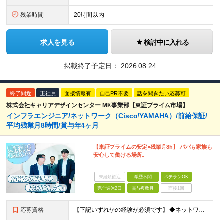
残業時間
20時間以内
求人を見る
検討中に入れる
掲載終了予定日：
2026.08.24
終了間近
正社員
面接情報有
自己PR不要
話を聞きたい応募可
株式会社キャリアデザインセンター MK事業部【東証プライム市場】
インフラエンジニア/ネットワーク（Cisco/YAMAHA）/前給保証/
平均残業月8時間/賞与年4ヶ月
【東証プライムの安定×残業月8h】 パパも家族も
安心して働ける場所。
未経験歓迎
学歴不問
ベテランOK
完全週休2日
賞与複数月
面接1回
応募資格
【下記いずれかの経験が必須です】 ◆ネットワーク設計構築経験がある方 ◆ネットワーク運用保守経験がある方 ※学歴不問 【こんな方をお待ちしています！】 ■上場企業×複数事業運営の安定基盤のもと、着実