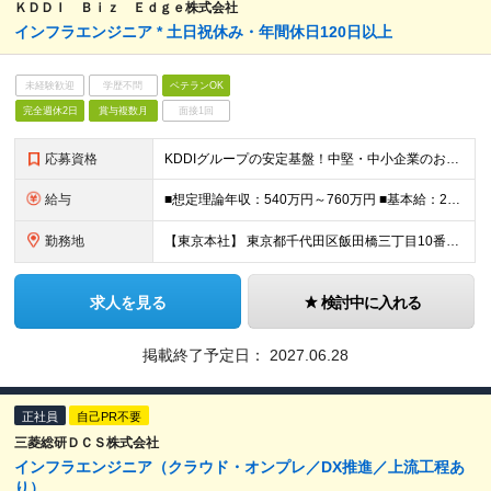
ＫＤＤＩ Ｂｉｚ Ｅｄｇｅ株式会社
インフラエンジニア * 土日祝休み・年間休日120日以上
未経験歓迎
学歴不問
ベテランOK
完全週休2日
賞与複数月
面接1回
応募資格
KDDIグループの安定基盤！中堅・中小企業のお客さまに対し、ITインフラ環境の提案から構築までワンストップで担当していただきます。 --------------- ■必須要件 社会人経験3年以上で
給与
■想定理論年収：540万円～760万円 ■基本給：286,500円～401,500円 ※経験・能力等を考慮の上、決定いたします。 ※想定理論年収：基本給＋時間外手当＋賞与 ※時間外手当：勤務実績に応じ
勤務地
【東京本社】 東京都千代田区飯田橋三丁目10番10号 ガーデンエアタワー ※当面は東京本社での勤務を想定しておりますが、将来的に転勤の可能性があります ※入社時8営業日、東京本社で集合研修がございます
求人を見る
検討中に入れる
掲載終了予定日：
2027.06.28
正社員
自己PR不要
三菱総研ＤＣＳ株式会社
インフラエンジニア（クラウド・オンプレ／DX推進／上流工程あ
り）