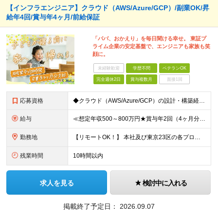
【インフラエンジニア】クラウド（AWS/Azure/GCP）/副業OK/昇
給年4回/賞与年4ヶ月/前給保証
「パパ、おかえり」を毎日聞ける幸せ。 東証プ
ライム企業の安定基盤で、エンジニアも家族も笑
顔に。
未経験歓迎
学歴不問
ベテランOK
完全週休2日
賞与複数月
面接1回
応募資格
◆クラウド（AWS/Azure/GCP）の設計・構築経験がある方 ※学歴不問 【こんな方をお待ちしています！】 ■運用保守の経験から今後上流にチャレンジしたい人も歓迎 ■上場企業×複数事業運営の安定
給与
≪想定年収500～800万円★賞与年2回（4ヶ月分）★≫ □■上流経験者■□ 月給41万5000円～73万円＋賞与（年2回）＋各種手当 □■経験者■□ 月給32万5000円～＋賞与（年2回）＋各種手
勤務地
【リモートOK！】 本社及び東京23区の各プロジェクト先での勤務となります ※転居を伴う転勤はありません 本社／東京都港区赤坂3-21-20 赤坂ロングビーチビル ★就業場所の変更の範囲：会社が定
残業時間
10時間以内
求人を見る
検討中に入れる
掲載終了予定日：
2026.09.07