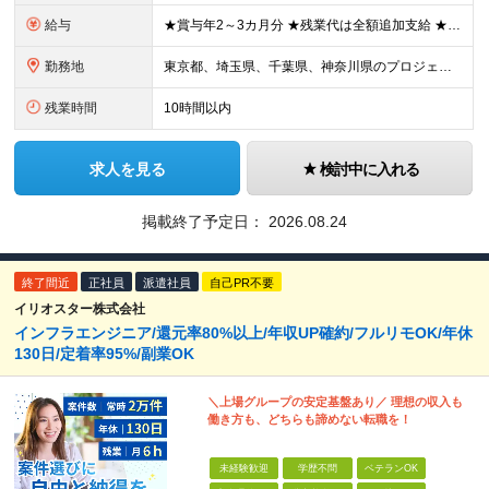
給与
★賞与年2～3カ月分 ★残業代は全額追加支給 ★手当や祝い金など充実 ★退職金制度もあり、安心して長く働けます！ 月給30万円～34万円＋賞与(※入社2年目から支給) ◎経験・スキル等を考慮のうえ
勤務地
東京都、埼玉県、千葉県、神奈川県のプロジェクト先での勤務 ★勤務地の希望を考慮します(案件選択可) ★転居を伴う転勤はありません ■本社 東京都千代田区五番町12 五番町Ｋビル3Ｆ (変更の範囲
残業時間
10時間以内
求人を見る
検討中に入れる
掲載終了予定日：
2026.08.24
終了間近
正社員
派遣社員
自己PR不要
イリオスター株式会社
インフラエンジニア/還元率80%以上/年収UP確約/フルリモOK/年休
130日/定着率95%/副業OK
＼上場グループの安定基盤あり／ 理想の収入も
働き方も、どちらも諦めない転職を！
未経験歓迎
学歴不問
ベテランOK