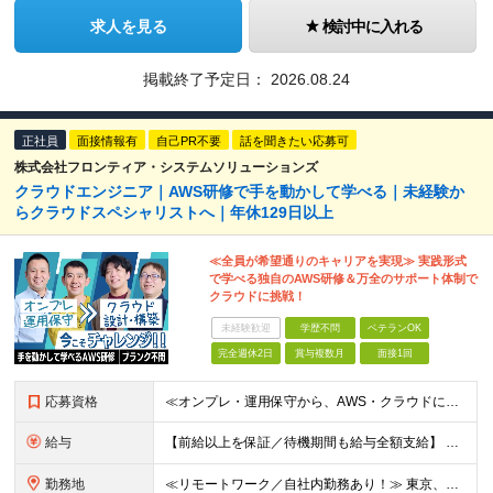
求人を見る
検討中に入れる
掲載終了予定日：
2026.08.24
正社員
面接情報有
自己PR不要
話を聞きたい応募可
株式会社フロンティア・システムソリューションズ
クラウドエンジニア｜AWS研修で⼿を動かして学べる｜未経験か
らクラウドスペシャリストへ｜年休129⽇以上
≪全員が希望通りのキャリアを実現≫ 実践形式
で学べる独自のAWS研修＆万全のサポート体制で
クラウドに挑戦！
未経験歓迎
学歴不問
ベテランOK
完全週休2日
賞与複数月
面接1回
応募資格
≪オンプレ・運用保守から、AWS・クラウドに挑戦したい方歓迎！≫ ★若手からベテランまで幅広く歓迎 ★経験1年未満など、経験の浅い方も大歓迎 ★学歴不問・第二新卒歓迎 ★ブランク不問 ★人柄重視の採
給与
【前給以上を保証／待機期間も給与全額支給】 月給27万円～50万円＋各種手当＋賞与年2回 ◎年齢、スキル、経験などを考慮し、優遇します ◎上記月給は固定残業代20時間分(月3万5700円～)を含みま
勤務地
≪リモートワーク／自社内勤務あり！≫ 東京、神奈川、千葉、埼玉のクライアント先、または本社での勤務や、自宅でのリモートワークとなります。 ★転勤はありません ★リモートワーク率70% ★在宅勤務・リ