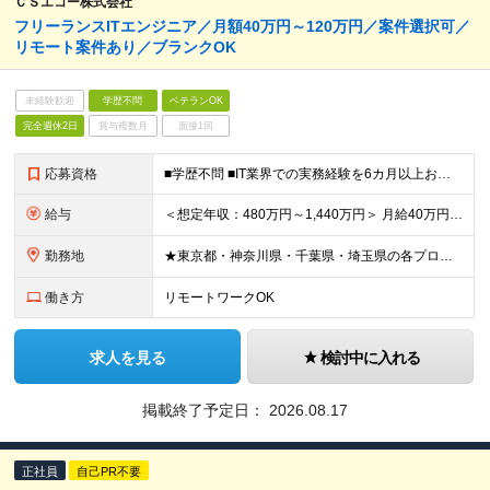
ＣＳエコー株式会社
フリーランスITエンジニア／月額40万円～120万円／案件選択可／
リモート案件あり／ブランクOK
未経験歓迎
学歴不問
ベテランOK
完全週休2日
賞与複数月
面接1回
応募資格
■学歴不問 ■IT業界での実務経験を6カ月以上お持ちの方 開発言語、担当工程、経験業界は問いません。 システム開発だけでなく、 インフラの運用・監視、テスト、 ヘルプデスク、社内SEなどの 経験を
給与
＜想定年収：480万円～1,440万円＞ 月給40万円～120万円 ※給与は経験、スキル、担当工程、案件単価などを考慮し決定します。 ※試用期間はありません。 【固定残業代について】 なし（残業代
勤務地
★東京都・神奈川県・千葉県・埼玉県の各プロジェクト先 ※プロジェクト先によりテレワーク・在宅OK！ ■池袋本社（最寄：池袋駅） 東京都豊島区池袋2-55-13 合田ビル5F (変更の範囲)上記を
働き方
リモートワークOK
求人を見る
検討中に入れる
掲載終了予定日：
2026.08.17
正社員
自己PR不要