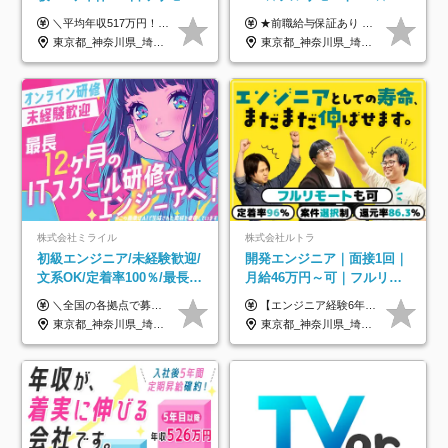
トOK◆残業月7h以下◆賞与
給32万円～★残業月10h＆
＼平均年収517万円！入社5年目まで毎年必ず昇給／ ■賞与年3回 ■年収800万円以上も可 ■入社3年以上の平均年収469.2万円 月給23万2000円以上＋賞与年3回＋各種手当 ☆入社5年目まで最大1万5000円の定期昇給を確約 ┃各種手当充実 ・規定の資格を取得すれば、2000円～5万円を毎月支給（2万4000円～60万円／年） ・研修中に取得した取得率95％の資格でも研修後の給料UP ※月給は年齢・経験・能力を考慮して、優遇いたします ※上記月給金額は固定残業代（20時間/3万1300円円以上）を含み、超過分は別途支給いたします ※試用期間（6ヶ月）は月給に変動はありますが、その他待遇に差異はありません ├入社後1ヶ月～3ヶ月間は、月給20万1900円となります └上記金額は固定残業代（10時間／1万6000円）を含み、超過分は別途支給いたします
★前職給与保証あり ★月給32万円以上＋インセンティブあり 月給32万円以上＋インセンティブ＋各種手当 ※上記には固定残業代（月30時間・44,400円～）を含みます ※超過分は別途支給します ※試用期間はございません ★＼成果＝あなたの収入／★ 【1】案件単価ー8万円＝あなたの給与 参画したプロジェクトの案件単価から 一律8万円引いた金額があなたの給与です！ （月給例） ■1人称での構築・小規模な詳細設計 案件単価55万円ー8万円＝月給47万円（還元率85.5%） ■大型案件の設計・構築やプロジェクト管理 案件単価90万円ー8万円＝月給82万円（還元率91.1%） ‥‥‥‥‥‥‥‥‥‥‥‥‥‥‥‥‥‥ 【2】月給の他にも豊富なインセンティブあり 全員が月3～13万円のインセンティブをゲットしています！ ≪インセンティブ制度≫ 稼働している現場で増員・交代が発生し、 当社の人員を配属が決定した際に支給。 ◇C Addition正社員が参画 ：実粗利の10%／毎月 ◇協力会社所属の社員が参画：実粗利の30%／毎月 ≪リファラル制度≫ あなたの知り合いが当社のメンバーになった際に、 毎月1人あたり2万円支給します◎ ‥‥‥‥‥‥‥‥‥‥‥‥‥‥‥‥‥‥
年3回◆5年目まで必ず昇給
年休120日以上★副業可
東京都_神奈川県_埼玉県_千葉県_大阪府_愛知県_北海道_青森県_岩手県_宮城県_秋田県_山形県_福島県_茨城県_栃木県_群馬県_新潟県_山梨県_長野県_富山県_石川県_福井県_静岡県_岐阜県_三重県_兵庫県_京都府_滋賀県_奈良県_和歌山県_広島県_岡山県_鳥取県_島根県_山口県_徳島県_香川県_愛媛県_高知県_福岡県_熊本県_佐賀県_長崎県_大分県_宮崎県_鹿児島県_沖縄県
東京都_神奈川県_埼玉県_千葉県_大阪府_愛知県_北海道_青森県_岩手県_宮城県_秋田県_山形県_福島県_茨城県_栃木県_群馬県_新潟県_山梨県_長野県_富山県_石川県_福井県_静岡県_岐阜県_三重県_兵庫県_京都府_滋賀県_奈良県_和歌山県_広島県_岡山県_鳥取県_島根県_山口県_徳島県_香川県_愛媛県_高知県_福岡県_熊本県_佐賀県_長崎県_大分県_宮崎県_鹿児島県_沖縄県
株式会社ミライル
株式会社ルトラ
初級エンジニア/未経験歓迎/
開発エンジニア｜面接1回｜
文系OK/定着率100％/最長1
月給46万円～可｜フルリモ
年の自社ITスクール研修あ
ートも可｜案件選択制｜定
＼全国の各拠点で募集中！／ 給与は以下の通り、勤務地により異なります。 札幌：月給23万円～27万円 仙台：月給22万円～26万円 新潟：月給22万円～26万円 東京：月給26万円～30万円 大阪：月給24万円～29万円 福岡：月給23.5万円～27万円 沖縄：月給21万円～26万円 ◎給与は知識や経験を考慮して決定します。 ◎残業は別途全額支給します。 ◎試用期間12カ月あり（給与は以下の通りです。その他条件に変更はありません） （試用期間の給与） 札幌：月給18.6万円～ 仙台：月給19万円～ 新潟：月給18万円～ 東京：月給22万円～ 大阪：月給20.8万円～ 福岡：月給19万円～ 沖縄：月給18万円～
【エンジニア経験6年以上の方】 月給46万円～100万円（固定残業代含む） ※上記月給には月30時間分の固定残業代（月8万7,400円～月19万円）を含む。超過分は全額支給。 【エンジニア経験4年以上の方】 月給42万円～100万円（固定残業代含む） ※上記月給には月30時間分の固定残業代（月7万9,800円～月19万円）を含む。超過分は全額支給。 【エンジニア経験4年未満の方】 月給38万円～100万円（固定残業代含む） ※上記月給には月30時間分の固定残業代（月7万2,200円～月19万円）を含む。超過分は全額支給。 ※経験、スキル、前職給与などを踏まえて決定。 ◆ルトラの給与制度のポイント！◆ ・社員の95%が入社時に年収UP！最高で300万円UPの実績も ・平均還元率86.3%（交通費・住宅手当・会社負担分の社保も含む） ・人柄やポテンシャルを評価し、スキル以上の希望年収を提示することも ・退職金制度やリファラル手当（平均50万円）あり
り/年休130日
着率96％以上｜副業OK｜住
東京都_神奈川県_埼玉県_千葉県_大阪府_愛知県_北海道_青森県_岩手県_宮城県_秋田県_山形県_福島県_茨城県_栃木県_群馬県_新潟県_山梨県_長野県_富山県_石川県_福井県_静岡県_岐阜県_三重県_兵庫県_京都府_滋賀県_奈良県_和歌山県_広島県_岡山県_鳥取県_島根県_山口県_徳島県_香川県_愛媛県_高知県_福岡県_熊本県_佐賀県_長崎県_大分県_宮崎県_鹿児島県_沖縄県
東京都_神奈川県_埼玉県_千葉県_大阪府_愛知県_北海道_青森県_岩手県_宮城県_秋田県_山形県_福島県_茨城県_栃木県_群馬県_新潟県_山梨県_長野県_富山県_石川県_福井県_静岡県_岐阜県_三重県_兵庫県_京都府_滋賀県_奈良県_和歌山県_広島県_岡山県_鳥取県_島根県_山口県_徳島県_香川県_愛媛県_高知県_福岡県_熊本県_佐賀県_長崎県_大分県_宮崎県_鹿児島県_沖縄県
宅手当