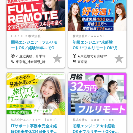
FLARETECH株式会社
株式会社Ｃｒａｎｅ＆Ｉ
開発エンジニア｜フルリモ
初級エンジニア*未経験
ートOK／経験半年～でOK
OK！*フルリモートOK*月給
／実質還元率80～90%／前
32万～*残業月9.8h*1ヶ月の
☑︎ 直近実績、月平均17,000円の昇給 ☑︎ 前職給与100%保証 ☑︎ 実質還元率80～90% ☑︎ 待機時も給与は満額支給 月給35万円～70万円＋交通費など各種手当 ※想定年収：4,200,000円～10,560,000円 ※経験・能力等を考慮の上で決定します。 ※上記金額には、みなし残業手当（50時間分・104,000円～212,000円）を含みます。超過分は別途追加支給します。 ┗残業時間は月平均10時間、多い時でも20時間程度と安定しております ★単価連動型の給与体系ではないため、万が一待機になってもその間の給与は満額支給しています。 ＜1年間の昇給事例をご紹介！＞ ・20代/フロントエンドエンジニア：月給274,000円→月給362,000円（＋88,000円/月） ・20代/iOSエンジニア：月給237,000円→月給287,000円（＋50,000円/月） ・20代/Androidエンジニア：月給316,000円→月給374,000円（＋58,000円/月） ・30代/Javaエンジニア（上流）：月給340,000円→月給418,000円（＋78,000円/月） ・30代/PMO：月給340,000円→月給418,000円（＋78,000円/月）
★未経験でも月給32万円スタート★ 月収32万円～35万円＋各種手当（資格手当だけで毎月15万の上乗せ実績あり！） ★資格手当豊富！1資格につき最大3万円支給 ★功績手当の導入で、毎月のお給与に上乗せで最大10万円支給している社員も！ ★1回の昇級で年収数十万UPも可 ★ゆくゆくは年収1000万以上も目指せる 年俸384万円～1,162万8,000円（12分割） ※経験・スキルを考慮の上決定します ※上記金額には固定残業代（月30h分・60,800円～66,500円）を含みます ※超過分は別途全額支給します ※試用期間2ヶ月間あり（その他待遇に差異はありません）
給保証／AI系など最先端案
研修*資格取得率100％
東京都_神奈川県_埼玉県_千葉県_大阪府_愛知県_北海道_青森県_岩手県_宮城県_秋田県_山形県_福島県_茨城県_栃木県_群馬県_新潟県_山梨県_長野県_富山県_石川県_福井県_静岡県_岐阜県_三重県_兵庫県_京都府_滋賀県_奈良県_和歌山県_広島県_岡山県_鳥取県_島根県_山口県_徳島県_香川県_愛媛県_高知県_福岡県_熊本県_佐賀県_長崎県_大分県_宮崎県_鹿児島県_沖縄県
東京都
件多数
株式会社エスアイイー 【東京プロマーケット上場】
株式会社Ｃ Ａｄｄｉｔｉｏｎ
ITサポート事務◆完全未経
初級エンジニア★未経験
験OK◆年休134日◆リモー
OK★フルリモートOK★月