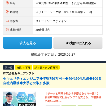
給与
≪還元率8割の単価連動型、または定期昇給型から選べます！≫ ■単価連動型 月給40万円以上＋一時金＋各種手当 ★参画する案件の単価に応じて月給額を決定します(還元率8割) ★昇給随時(案件単価が上が
勤務地
＜リモートワーク率100％！全国募集＞ 一都三県・名古屋・大阪を中心とした、全国の各プロジェクト先へ配属 ★あなたの希望を考慮して決定します ★在宅勤務×出勤のハイブリッドワーク！フルリモートワーク
働き方
リモートワークがメイン
残業時間
20時間以内
求人を見る
検討中に入れる
掲載終了予定日：
2026.08.27
正社員
自己PR不要
話を聞きたい応募可
株式会社セキュアソフト
セキュリティエンジニア◆年収750万円～◆40代50代活躍◆100％
自社内勤務◆大手との取引多数
【チームと事業を動かす手応えをもう一度！】
自社IPS製品で社会インフラを支える、市場価値
の高い人材へ。