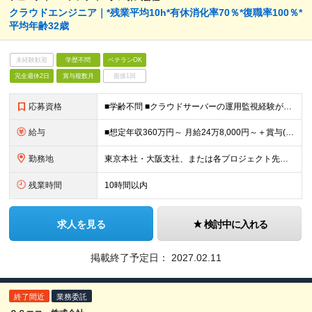
クラウドエンジニア｜*残業平均10h*有休消化率70％*復職率100％*
平均年齢32歳
未経験歓迎
学歴不問
ベテランOK
完全週休2日
賞与複数月
面接1回
応募資格
■学齢不問 ■クラウドサーバーの運用監視経験が1年以上ある方 【外国籍の方へ】 ※上記に加え、以下3点が必須となります。 ・設計2年以上 ・日本語能力試験（JLPT）N1の取得 ・日本国内の企業での
給与
■想定年収360万円～ 月給24万8,000円～＋賞与(2回) ※試用期間6カ月間中の雇用形態に差異はございません。 ※固定残業代（21時間分/3万4,800円～）を含みます。超過分は別途支給いたし
勤務地
東京本社・大阪支社、または各プロジェクト先（1都3県、大阪府内）にて勤務となります。 ※勤務地は希望を考慮します。 ※転居を伴う転勤はありません。 ■東京勤務 東京本社または東京都・千葉県・埼玉県・
残業時間
10時間以内
求人を見る
検討中に入れる
掲載終了予定日：
2027.02.11
終了間近
業務委託