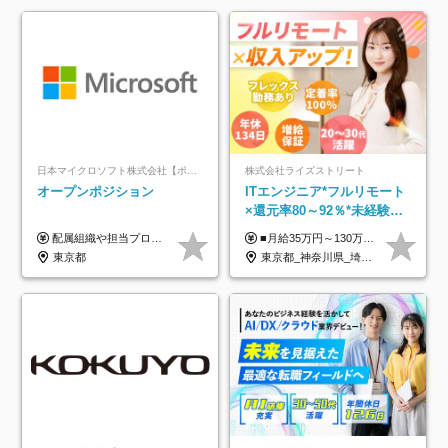
日本マイクロソフト株式会社【ポジションマッチ登録】
株式会社ライズストリート
オープンポジション
ITエンジニア*フルリモート
×還元率80～92％*未経験歓
迎*年休134日*月給35万～*
配属組織や担当プロジェクトにより異なります。 ▼参考情報 ----------------------- 年俸650万～（1/12を月々支給） ※経験、能力を考慮の上、当社規定により優遇いたします。 ※時間外、休日出勤、深夜手当に対する賃金も基本年俸に含みます。
■月給35万円～130万円＋賞与年2回＋各種手当 ※システムエンジニアの経験をお持ちの方は月給41万円以上＋賞与年2回（108万円～）＋手当 ■単価（年収）アップのチャンスは最大年12回 ※残業代は1分単位で100％全額支給。サービス残業などは一切ありません ※試用期間6ヵ月（試用期間中の待遇・給与に差はありません）
定着率100%
東京都
東京都_神奈川県_埼玉県_千葉県_大阪府_愛知県_北海道_青森県_岩手県_宮城県_秋田県_山形県_福島県_茨城県_栃木県_群馬県_新潟県_山梨県_長野県_富山県_石川県_福井県_静岡県_岐阜県_三重県_兵庫県_京都府_滋賀県_奈良県_和歌山県_広島県_岡山県_鳥取県_島根県_山口県_徳島県_香川県_愛媛県_高知県_福岡県_熊本県_佐賀県_長崎県_大分県_宮崎県_鹿児島県_沖縄県