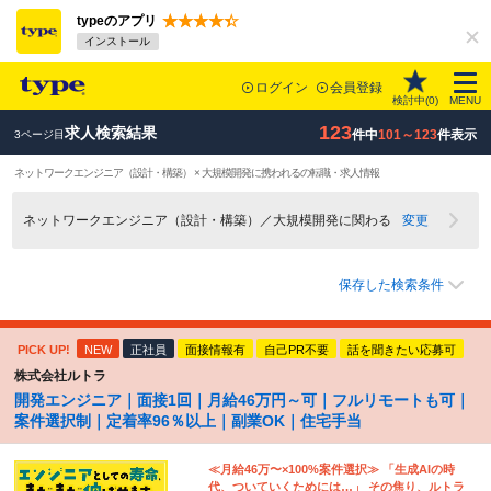
typeのアプリ
インストール
ログイン
会員登録
検討中(
0
)
MENU
123
求人検索結果
件中
101～123
件表示
3ページ目
ネットワークエンジニア（設計・構築） × 大規模開発に携われるの転職・求人情報
ネットワークエンジニア（設計・構築）／大規模開発に関わる
変更
保存した検索条件
PICK UP!
NEW
正社員
面接情報有
自己PR不要
話を聞きたい応募可
株式会社ルトラ
開発エンジニア｜面接1回｜月給46万円～可｜フルリモートも可｜
案件選択制｜定着率96％以上｜副業OK｜住宅手当
≪月給46万〜×100%案件選択≫ 「生成AIの時
代、ついていくためには…」 その焦り、ルトラ