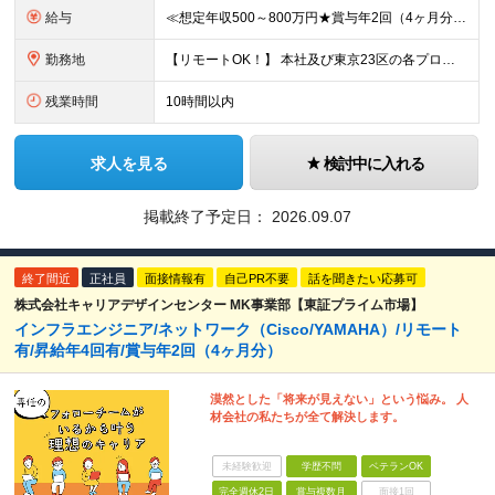
給与
≪想定年収500～800万円★賞与年2回（4ヶ月分）★≫ □■上流経験者■□ 月給41万5000円～73万円＋賞与（年2回）＋各種手当 □■経験者■□ 月給32万5000円～＋賞与（年2回）＋各種手
勤務地
【リモートOK！】 本社及び東京23区の各プロジェクト先での勤務となります ※転居を伴う転勤はありません 本社／東京都港区赤坂3-21-20 赤坂ロングビーチビル ★就業場所の変更の範囲：会社が定
残業時間
10時間以内
求人を見る
検討中に入れる
掲載終了予定日：
2026.09.07
終了間近
正社員
面接情報有
自己PR不要
話を聞きたい応募可
株式会社キャリアデザインセンター MK事業部【東証プライム市場】
インフラエンジニア/ネットワーク（Cisco/YAMAHA）/リモート
有/昇給年4回有/賞与年2回（4ヶ月分）
漠然とした「将来が見えない」という悩み。 人
材会社の私たちが全て解決します。
未経験歓迎
学歴不問
ベテランOK
完全週休2日
賞与複数月
面接1回