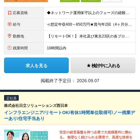
応募資格
◆ネットワーク運用保守以上のフェーズの経験がある方 ※学歴不問 【こんな方をお待ちしています！】 ■上場企業×複数事業運営の安定基盤のもと、着実にスキルアップをしてきたい ■上流工程の経験を通じて、
給与
≪想定年収400～650万円★賞与年2回（4ヶ月分）★≫ 月給25万円～41.5万円＋賞与年2回（4カ月分）＋各種手当 ※別途、残業代は全額支給します ※試用期間は3ヶ月。その間の給与・待遇に差異はあ
勤務地
【リモートOK！】 本社及び東京23区の各プロジェクト先での勤務となります ※転居を伴う転勤はありません 本社／東京都港区赤坂3-21-20 赤坂ロングビーチビル ★就業場所の変更の範囲：会社が定
残業時間
10時間以内
求人を見る
検討中に入れる
掲載終了予定日：
2026.09.07
正社員
株式会社日立ソリューションズ西日本
インフラエンジニア/リモートOK/有休1時間単位取得可/ノー残業デ
ーあり/住宅手当あり
安定の経営基盤を持つ企業で大規模案件に携わ
る。 無理なく続けられる環境で、高度な技術を