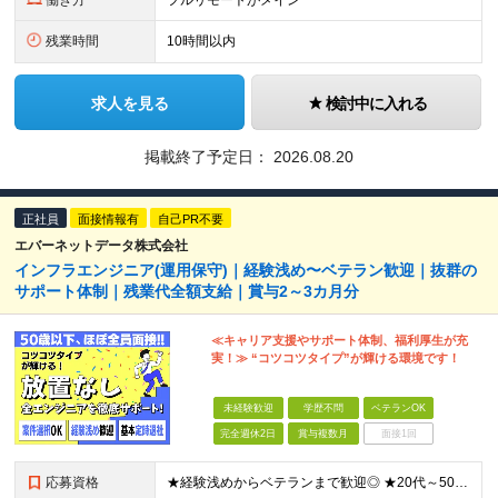
働き方
フルリモートがメイン
残業時間
10時間以内
求人を見る
検討中に入れる
掲載終了予定日：
2026.08.20
正社員
面接情報有
自己PR不要
エバーネットデータ株式会社
インフラエンジニア(運用保守)｜経験浅め〜ベテラン歓迎｜抜群の
サポート体制｜残業代全額支給｜賞与2～3カ月分
≪キャリア支援やサポート体制、福利厚生が充
実！≫ “コツコツタイプ”が輝ける環境です！
未経験歓迎
学歴不問
ベテランOK
完全週休2日
賞与複数月
面接1回
応募資格
★経験浅めからベテランまで歓迎◎ ★20代～50代幅広く活躍中！ ■ネットワーク・サーバの運用保守経験をお持ちの方 ※ある程度ログ解析ができる方を想定しています ■学歴不問・第二新卒歓迎 ■ブランク