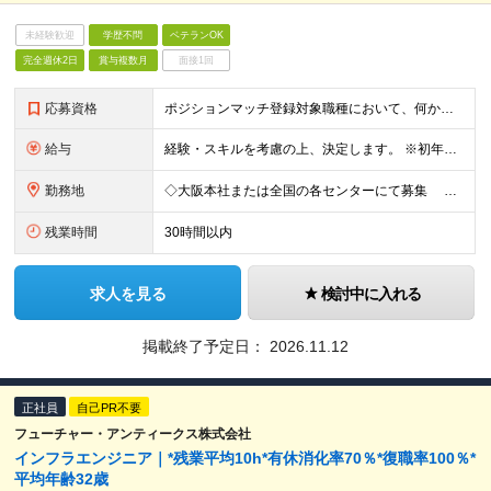
未経験歓迎
学歴不問
ベテランOK
完全週休2日
賞与複数月
面接1回
応募資格
ポジションマッチ登録対象職種において、何かしらの知識・経験を有する方 【活かせる経験・スキル】 ポジションマッチ登録対象職種に関連する知識・経験 ※該当ポジションが数多く存在する為、様々な経験が活か
給与
経験・スキルを考慮の上、決定します。 ※初年度想定年収：年収400万円～1200万円 ※残業代は別途支給いたします。詳細は面接にてご説明いたします。 ※試用期間3ヵ月あり。 試用期間中の待遇変更や雇
勤務地
◇大阪本社または全国の各センターにて募集 転勤は当面の間ありません。 【本社】 大阪府大阪市北区梅田3-2-2 JPタワー大阪 22F 【東京オフィス】 東京都港区赤坂2丁目17番22号 赤坂ト
残業時間
30時間以内
求人を見る
検討中に入れる
掲載終了予定日：
2026.11.12
正社員
自己PR不要
フューチャー・アンティークス株式会社
インフラエンジニア｜*残業平均10h*有休消化率70％*復職率100％*
平均年齢32歳