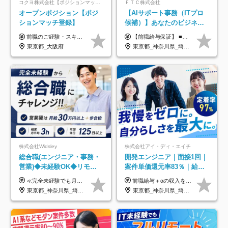
コクヨ株式会社【ポジションマッチ登録】
ＦＴＣ株式会社
オープンポジション【ポジ
【AIサポート事務（ITプロ
ションマッチ登録】
候補）】あなたのビジネス
経験をAI業界で活かす◆IT
前職のご経験・スキル等を考慮して決定します。
【前職給与保証】 ■未経験者： 月給30万円～35万円 ■ローキャリア（経験目安1年程度）： 月給35万円～40万円 ■経験者（経験目安3年以上）： 月給40万円～60万円 ■即戦力（経験目安5年以上）： 月給45万円～80万円 ※上記金額には固定残業代30時間分 【未経験者5万5000円～7万3000円、 ローキャリア6万4000円～7万3000円、 経験者5万8000円～10万9000円、 即戦力8万2000円～14万5000円】を含みます。 ※30時間を超える場合は追加で全額支給します。 ※経験・能力・前職給与などを総合的に評価したうえでご納得いただけるよう個別決定。 未経験者の場合、前職給与とポテンシャルを査定のうえ決定いたします。 ※日本国内でのIT業界経験、または同等の実務経験と能力に応じて決定します。 ※前職給与は日本円かつ、日本国内での実績に基づき評価します。 【納得の評価システム】 ★クォーター毎に査定する評価制度導入！ 明確な評価基準で翌年度年収を上げましょう！ ★評価対象期間に在籍中のほとんどの社員が昇給し 年収アップを実現しています！ ★様々なインセンティブ制度を用意し多角的に正当評価しています！ ※試用期間6カ月（期間中の待遇等に差異なし）
未経験OK◆目指せるコンサ
東京都_大阪府
東京都_神奈川県_埼玉県_千葉県
ル
株式会社Widsley
株式会社アイ・ディ・エイチ
総合職(エンジニア・事務・
開発エンジニア｜面接1回｜
営業)◆未経験OK◆リモー
案件単価還元率83％｜給与
トあり◆残業月3h◆服装髪
UP保証｜年休140日｜在宅
≪完全未経験でも月給40万円以上も可能です！≫ -------------- 【1】ITエンジニア 月給26万円～50万円＋プロジェクト手当＋資格手当 【2】IT事務、営業事務 月給26万円～50万円＋プロジェクト手当＋資格手当 ≪【1】【2】共通≫ ★上記給与には固定残業代20時間分(月3万719円～)を含みます。残業が超過した場合は、追加支給します(残業は月平均3時間とほぼ発生しません。残業がなくても、固定残業代は支給されます) ★試用期間6ヵ月あり（期間中は月給23万1000円～。固定残業代20時間分3万719円～を含む／超過分は別途支給） -------------- 【3】SES営業、SaaS営業 月給30万円以上＋インセンティブ＋各種手当 ★上記給与には固定残業代45時間分(月7万6967円～)を含みます。残業が超過した場合は、追加支給します(残業は月平均3時間とほぼ発生しません。残業がなくても、固定残業代は支給されます) ★試用期間6ヵ月あり(期間中も給与や福利厚生は同じです)
前職給与＋αの収入を保証 月給42万円～120万円＋各種手当＋賞与 給与基準が明確かつ高還元です。 一人ひとりが安定した環境のもと、長く活躍できる職場を目指しています。 ※平均年収650万円 ・還元率83％ ・各種手当について 職能手当／職務手当／資格手当／営業手当 など ※前職での経験・能力、給与などを考慮の上、当社規定により優遇いたします ※試用期間あり（3ヶ月／期間中の条件に変動はありません） ※上記金額には固定残業代（78,948円～225,564円/月30時間分）を含みます 超過分は別途全額支給いたします ・年収UPを保証 過去には転職時に〈年収200万円UP〉したエンジニアも在籍しています。入社時だけでなく、入社後も安心の給与水準で働ける環境です。キャリアや技術力が正当に評価されていないと感じていたら、一度面接でお話ししましょう！ 当社では管理職の人数は最低限にし、無駄な管理をしません。その費用削減分を社員の給与に還元しています！
型自由
利用率9割｜独立支援・副業
東京都_神奈川県_埼玉県_千葉県_大阪府_愛知県_北海道_青森県_岩手県_宮城県_秋田県_山形県_福島県_茨城県_栃木県_群馬県_新潟県_山梨県_長野県_富山県_石川県_福井県_静岡県_岐阜県_三重県_兵庫県_京都府_滋賀県_奈良県_和歌山県_広島県_岡山県_鳥取県_島根県_山口県_徳島県_香川県_愛媛県_高知県_福岡県_熊本県_佐賀県_長崎県_大分県_宮崎県_鹿児島県_沖縄県
東京都_神奈川県_埼玉県_千葉県_大阪府_愛知県_北海道_青森県_岩手県_宮城県_秋田県_山形県_福島県_茨城県_栃木県_群馬県_新潟県_山梨県_長野県_富山県_石川県_福井県_静岡県_岐阜県_三重県_兵庫県_京都府_滋賀県_奈良県_和歌山県_広島県_岡山県_鳥取県_島根県_山口県_徳島県_香川県_愛媛県_高知県_福岡県_熊本県_佐賀県_長崎県_大分県_宮崎県_鹿児島県_沖縄県
制度