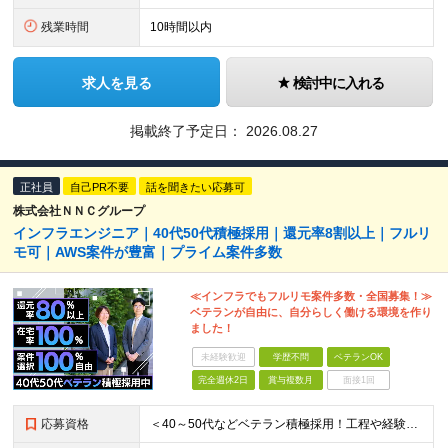
残業時間
10時間以内
求人を見る
検討中に入れる
掲載終了予定日：
2026.08.27
正社員
自己PR不要
話を聞きたい応募可
株式会社ＮＮＣグループ
インフラエンジニア｜40代50代積極採用｜還元率8割以上｜フルリ
モ可｜AWS案件が豊富｜プライム案件多数
≪インフラでもフルリモ案件多数・全国募集！≫
ベテランが自由に、自分らしく働ける環境を作り
ました！
未経験歓迎
学歴不問
ベテランOK
完全週休2日
賞与複数月
面接1回
応募資格
＜40～50代などベテラン積極採用！工程や経験年数不問＞ □インフラの設計構築や、運用保守の実務経験をお持ちの方(経験年数、マネジメント経験などは一切問いません) □学歴不問 □転職回数不問