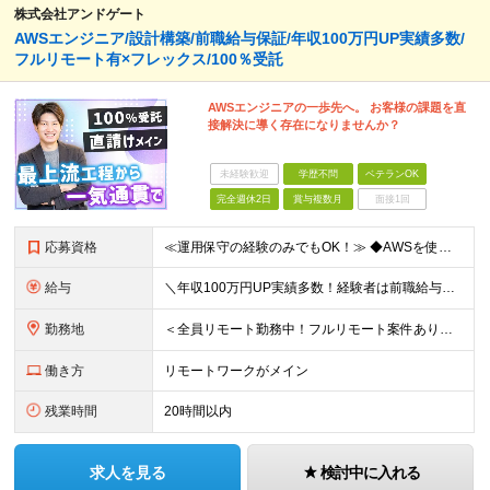
株式会社アンドゲート
AWSエンジニア/設計構築/前職給与保証/年収100万円UP実績多数/
フルリモート有×フレックス/100％受託
AWSエンジニアの一歩先へ。 お客様の課題を直
接解決に導く存在になりませんか？
未経験歓迎
学歴不問
ベテランOK
完全週休2日
賞与複数月
面接1回
応募資格
≪運用保守の経験のみでもOK！≫ ◆AWSを使用したことがある方 ◆学歴不問 【こんな方をお待ちしています！】 ■常に新しい仕組みやテクノロジーを模索したい方 ■AWSを使い倒してスキルアップしたい
給与
＼年収100万円UP実績多数！経験者は前職給与保証／ ★想定年収400～800万円 ※ご経験・スキル・資格を考慮して決定します 月給29.1万円～＋テレワーク手当2万円＋賞与年2回 ※上記金額には固
勤務地
＜全員リモート勤務中！フルリモート案件あり＞ 本社：東京都中央区銀座2-14-4 銀座スクエア8F ★リモートができるため、地方在住者も3割ほどいます！ ★フルリモートの場合でも、必要に応じて月
働き方
リモートワークがメイン
残業時間
20時間以内
求人を見る
検討中に入れる