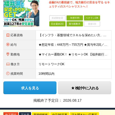
金融DXの最前線で、地方銀行の安全を守る セキ
ュリティのスペシャリストへ！
未経験歓迎
学歴不問
ベテランOK
完全週休2日
賞与複数月
面接1回
応募資格
【インフラ・基盤領域でスキルを深めたい方、大歓迎！】 ◆学歴不問 ◆以下いずれかの経験がある方（年数不問） ・OA基盤の構築・運用・保守 ・ネットワーク設計・構築・運用 ・セキュリティ設計・運用・監
給与
★想定年収：448万円～755万円 ★賞与年2回／前年度実績：4ヶ月分 月給28万～47万2000円＋賞与年2回＋各種手当 ※経験・能力を考慮の上、決定いたします。 ※残業手当は残業時間に応じて別
勤務地
★マイカー通勤OK！ ★リモートOK 【福井銀行 本店ビル】 福井県福井市順化1-1-1 福井駅前通りの大名町交差点目の前に「人や時間を紡ぐ」事をコンセプトに新たに本店ビルを構えております。 ※
働き方
リモートワークOK
残業時間
10時間以内
求人を見る
検討中に入れる
掲載終了予定日：
2026.08.17
終了間近
正社員
面接情報有
自己PR不要
話を聞きたい応募可