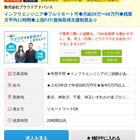
株式会社プラウドアドバンス
インフラエンジニア◆フルリモート可◆月給29万〜68万円◆残業
月平均11時間◆上流PJT/資格取得支援制度あり
IT業界で磨いた経験を、"250名規模"を動かす力
に。 私、村上（代表）とワクワクする会社づく
りをしませんか?
未経験歓迎
学歴不問
ベテランOK
完全週休2日
賞与複数月
面接1回
応募資格
★学歴不問 ★インフラエンジニアのご経験がある方 ★ブランクをお持ちの方もぜひご応募ください 【こんな方にピッタリです】 ■現場の第一線で活躍しながら、代表と一緒に「会社づくり」も楽しんでみたい方
給与
★入社3年目で年収680万円可★毎年5万円以上月給UP、20万円以上UPした事例あり（入社2年・月給38万円） 月給292,000円～683,000円 ▼目安・内訳 【経験者（1～5年）】月給29
勤務地
東京、神奈川、千葉、埼玉いずれかの各プロジェクト先 ※プロジェクト先によりリモート勤務の可能性があります。 【当社オフィス】 東京都千代田区麹町4-2-11 VORT 麹町大通り 4F (変更の範
働き方
リモートワークOK
残業時間
20時間以内
求人を見る
検討中に入れる