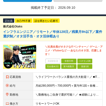
掲載終了予定日：
2026.09.10
正社員
自己PR不要
話を聞きたい応募可
株式会社Otaks
インフラエンジニア／リモート／年休128日／残業月9h以下／案件
選択制／オタ活手当・オタ活休暇あり
＼社員全員がオタクなITベンチャー／ ゲーム・ア
ニメ・VTuberなど──あなたのオタ活、応援しま
す！
未経験歓迎
学歴不問
ベテランOK
完全週休2日
賞与複数月
面接1回
応募資格
＼ライフワークバランス重視の方大歓迎！／ ■IT業界で何かしらの実務経験をお持ちの方（1年以上） ※技術領域や工程は不問です。 ＼こんな方はぜひご応募ください！／ ★何かに熱中できる方 ★趣味も仕事
給与
月給280,000円～700,000円＋賞与年1回＋各種手当 ★上記にはみなし残業代として月30時間分（47,750円～130,424円）を含みます。超過分は別途支給します ★経験やスキル、キャリアの
勤務地
＼勤務地もご自身で選択可能！／ ★経験によりフルリモートも対応いたします！ ★関東への転居を希望する場合は引っ越し補助あり！ 全国からのご応募お待ちしております！ ・首都圏（東京都、神奈川県、埼玉県
働き方
リモートワークOK