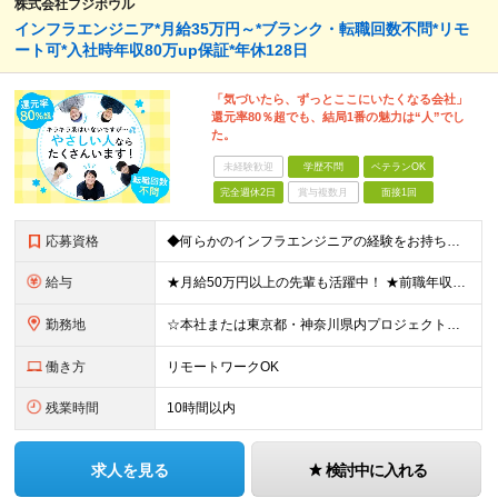
株式会社フジボウル
インフラエンジニア*月給35万円～*ブランク・転職回数不問*リモ
ート可*入社時年収80万up保証*年休128日
「気づいたら、ずっとここにいたくなる会社」
還元率80％超でも、結局1番の魅力は“人”でし
た。
未経験歓迎
学歴不問
ベテランOK
完全週休2日
賞与複数月
面接1回
応募資格
◆何らかのインフラエンジニアの経験をお持ちの方 ┗設計・構築経験だけではなく、運用・保守経験があるという方も、お気軽にご応募ください！ ┗ブランク・転職回数は不問です！ ┗ネガティブな応募理由も歓迎で
給与
★月給50万円以上の先輩も活躍中！ ★前職年収から80万円以上UP保証 月給35万円～ ※月給には固定残業代を含む(月20時間分/2万6000円～/超過分別途支給） ※残業がなくても上記支給(基本残
勤務地
☆本社または東京都・神奈川県内プロジェクト先での勤務となります ☆リモートワークOKの案件も多数あります(応相談) ☆転居を伴う転勤はありません ☆九州地方、北陸地方、北海道からの転職者も多数在籍！/
働き方
リモートワークOK
残業時間
10時間以内
求人を見る
検討中に入れる