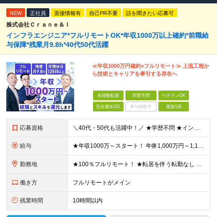
NEW
正社員
面接情報有
自己PR不要
話を聞きたい応募可
株式会社Ｃｒａｎｅ＆Ｉ
インフラエンジニア*フルリモートOK*年収1000万以上確約*前職給
与保障*残業月9.8h*40代50代活躍
≪年収1000万円確約×フルリモート≫ 上流工程か
ら技術とキャリアを牽引する存在へ
未経験歓迎
学歴不問
ベテランOK
完全週休2日
賞与複数月
面接1回
応募資格
＼40代・50代も活躍中！／ ★学歴不問 ★インフラエンジニアの経験を5年以上お持ちの方 ≪こんな方にピッタリです！≫ ◎自身の市場価値を正当に評価してほしい ◎今より年収をアップさせたい ◎多彩な
給与
★年収1000万～スタート！ 年俸1,000万円～1,162万8,000円（12分割） ※経験・スキルを考慮の上決定します ※上記金額には固定残業代（月30h分・158,400円～184,000円
勤務地
★100％フルリモート！ ★転居を伴う転勤なし 本社またはプロジェクト先にて勤務いただきます！ ※プロジェクト先は一都三県及び23区内がメイン 【本社】 東京都新宿区神楽坂1-2 研究社英語センタ
働き方
フルリモートがメイン
残業時間
10時間以内