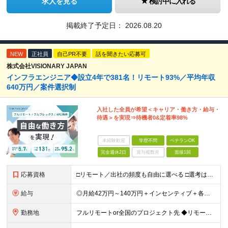
求人を見る
検討中に入れる
掲載終了予定日：
2026.08.20
NEW
正社員
自己PR不要
話を聞きたい応募可
株式会社VISIONARY JAPAN
インフラエンジニア◆設立4年で381名！リモート93%／平均年収
640万円／案件選択制
入社した全員が希望＜キャリア・働き方・給与・
待遇＞を実現⇒待機者0&定着率98%
未経験歓迎
学歴不問
ベテランOK
完全週休2日
賞与複数月
面接1回
応募資格
□リモート／出社の頻度も自由に選べる □選考は役員とWeb面談1回のみ □学歴不問／第二新卒歓迎／ブランクOK 【応募条件】 ◎インフラエンジニアの実務経験1年以上をお持ちの方 └運用・監視だけの方
給与
◎月給42万円～140万円＋インセンティブ＋各種手当 ・エンジニア平均年収640万円 ・入社したエンジニア全員年収UP！平均180万円UP！ ・還元率80~95%！平均還元率86.9% ・単価連動型⇒
勤務地
フルリモートor全国のプロジェクト先 ◆リモート実施率93%（リモート／出社の頻度も自分で選べる） ◆UIターン歓迎！転勤なし ※(変更の範囲)上記を除く当社関連勤務地 ＼独立した評価機関による評価