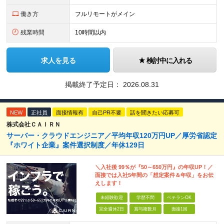
働き方
フルリモートがメイン
残業時間
10時間以内
求人を見る
検討中に入れる
掲載終了予定日：
2026.08.31
NEW
正社員
面接情報有
自己PR不要
話を聞きたい応募可
株式会社ＣＡＩＲＮ
サーバー・クラウドエンジニア／平均年収120万円UP／厚労省認定
『ホワイト企業』案件選択制度／年休129日
＼入社後 99％が『50～650万円』の年収UP！／
面接では入社5年間の「想定案件＆年収」をお伝
えします！
未経験歓迎
学歴不問
ベテランOK
完全週休2日
賞与複数月
面接1回