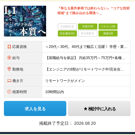
『単なる案件参画では終わらない』 “コアな技術
領域”まで踏み込める環境へ＿
未経験歓迎
学歴不問
ベテランOK
完全週休2日
賞与複数月
面接1回
応募資格
＜20代～30代、40代まで幅広く活躍！ 学歴・業界・領域不問＞ インフラエンジニアとして下記いずれかの経験がある方 ■設計・構築の経験（サーバ、ネットワーク、クラウド、セキュリティ、データベース）
給与
【前職給与を保証】 月給35万円～75万円+各種手当+決算賞与 ★資格手当や資格取得報奨金、役職手当など待遇、福利厚生が充実！ ★1年で年収100万円以上アップした社員も在籍！ ※経験・スキルを考
勤務地
【エンジニアの9割がリモートワーク中/完全在宅ワークで働くメンバーも◎】 現在、エンジニアの約9割がリモートワークを実施。 そのうち約3割がフルリモートで勤務しており、地方在住のメンバーも活躍していま
働き方
リモートワークがメイン
残業時間
10時間以内
求人を見る
検討中に入れる
掲載終了予定日：
2026.08.20