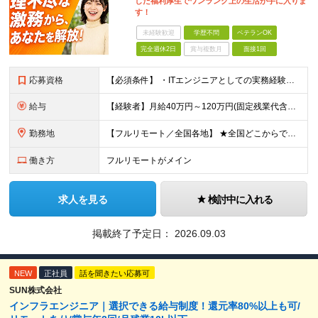
した福利厚生でワンランク上の生活が手に入りま
す！
未経験歓迎
学歴不問
ベテランOK
完全週休2日
賞与複数月
面接1回
応募資格
【必須条件】 ・ITエンジニアとしての実務経験が1年以上ある方 ※開発・インフラ・運用保守など分野・フェーズは不問！ ※学歴不問 【歓迎条件】 ・基本設計、詳細設計などの経験がある方 ・AWS, G
給与
【経験者】月給40万円～120万円(固定残業代含む)+各種手当 ※月給には、みなし残業手当(月30時間／5万8,000円～15万7,000円)を含みます ※上記を超える時間外労働分は追加で支給します
勤務地
【フルリモート／全国各地】 ★全国どこからでも参画可能！フルリモート案件も多数！ ※プロジェクトは100%選択制。あなたの希望を最優先します。 ※フルリモート、ハイブリッド、常駐案件から自由に選択可能
働き方
フルリモートがメイン
求人を見る
検討中に入れる
掲載終了予定日：
2026.09.03
NEW
正社員
話を聞きたい応募可
SUN株式会社
インフラエンジニア｜選択できる給与制度！還元率80%以上も可/