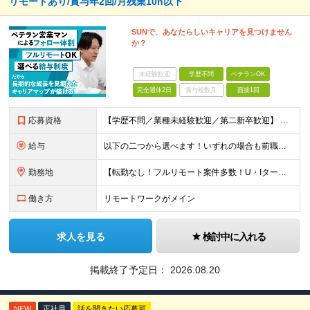
リモートあり/賞与年2回/月残業10h以下
SUNで、あなたらしいキャリアを見つけません
か？
未経験歓迎
学歴不問
ベテランOK
完全週休2日
賞与複数月
面接1回
応募資格
【学歴不問／業種未経験歓迎／第二新卒歓迎】 ■IT・システムエンジニアの実務経験をお持ちの方※工程や使用言語、経験年数は不問 ◎転職回数は不問 ＼下記のような方にオススメ／ ・安定した収入を得たい方
給与
以下の二つから選べます！いずれの場合も前職の給与を考盛し給与シミュレーションを作成します。 【プロセス型（コツコツ給与を上げたい方向け）】 ■月給25万円～50万円 ※年齢や社歴、仕事の取り組み姿勢
勤務地
【転勤なし！フルリモート案件多数！U・Iターン歓迎】 一都三県を中心に豊富な案件を保有しております！ 東京・愛知・大阪・広島・福岡・新潟の 各プロジェクト先または自社拠点 ※勤務地は希望を考慮します
働き方
リモートワークがメイン
求人を見る
検討中に入れる
掲載終了予定日：
2026.08.20
NEW
正社員
話を聞きたい応募可