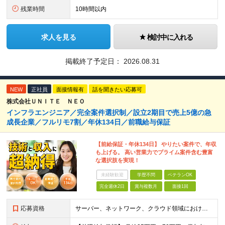
残業時間
10時間以内
求人を見る
検討中に入れる
掲載終了予定日：
2026.08.31
NEW
正社員
面接情報有
話を聞きたい応募可
株式会社ＵＮＩＴＥ ＮＥＯ
インフラエンジニア／完全案件選択制／設立2期目で売上5億の急
成長企業／フルリモ7割／年休134日／前職給与保証
【前給保証・年休134日】 やりたい案件で、年収
も上げる。 高い営業力でプライム案件含む豊富
な選択肢を実現！
未経験歓迎
学歴不問
ベテランOK
完全週休2日
賞与複数月
面接1回
応募資格
サーバー、ネットワーク、クラウド領域におけるインフラエンジニアとしての何らかの実務経験（年数不問） ※設計、構築、運用保守、監視等 少しでも実務経験があれば、まずは気軽にエントリーしてみてください！