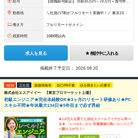
給与
【前職給与保証】 月給35万円～70万円＋賞与年2回＋各種手当 ※前職の給与・スキル・経験を考慮の上、決定いたします。 ※月給には固定残業代（月30時間分／5万円～10万円）を含みます。超過分は別途
勤務地
＼社員の7割がフルリモート実施中！／ 東京23区内など1都3県を中心としたプロジェクト先での勤務となります。 ※勤務地は希望を考慮します ≪本社≫ 東京都渋谷区恵比寿南1丁目3番7号 隅越ビル5階
働き方
フルリモートがメイン
残業時間
10時間以内
求人を見る
検討中に入れる
掲載終了予定日：
2026.08.20
NEW
正社員
面接情報有
自己PR不要
話を聞きたい応募可
株式会社エスアイイー 【東京プロマーケット上場】
初級エンジニア★完全未経験OK★3ヶ月のリモート研修あり★PC
スキル不問★年休最大134日★5年目まで必ず昇給
★1.6万人を育てた自社スクールでイチから学べ
る★ 「レベル1」から 市場価値の高いエンジニア
へ駆け上がろう！
未経験歓迎
学歴不問
ベテランOK