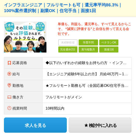
インフラエンジニア｜フルリモートも可｜還元率平均86.3%｜
100%案件選択制｜副業OK｜住宅手当｜面接1回
単価も、利益も、還元率も、すべて見えるからこ
そ、 “誠実に評価する”と自信を持って言える会
社です。
未経験歓迎
学歴不問
ベテランOK
完全週休2日
賞与複数月
面接1回
応募資格
◆以下のいずれかの経験をお持ちの方 ・インフラ設計・構築の実務経験（オンプレ/クラウドどちらもOK） ・クラウド環境下での運用保守に関する実務経験 ◆学歴不問 ＜こんな方は特に歓迎します＞ ◎これま
給与
【エンジニア経験6年以上の方】 月給46万円～100万円（固定残業代含む） ※上記月給には月30時間分の固定残業代（月8万7,400円～月19万円）を含む。超過分は全額支給。 【エンジニア経験4年以
勤務地
★フルリモート勤務も可（全国応募OK/住宅手当を支給します） ※案件によって常駐が必要になる場合があります。 ※希望がない限り、転勤はありません ※U・Iターン歓迎 ★ルトラの社員は全国各地で活躍中
働き方
フルリモートがメイン
残業時間
10時間以内
求人を見る
検討中に入れる