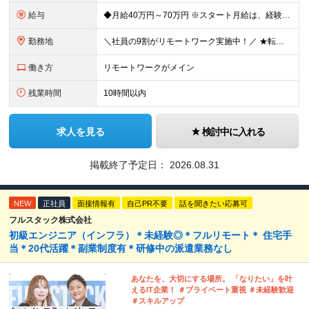
給与
◆月給40万円～70万円 ※スタート月給は、経験・能力・前職の給与等を考慮の上で決定いたします。 ※上記金額には残業の有無に関わらず、 月30時間分の固定残業代（7万6,000円～13万3,000円
勤務地
＼社員の9割がリモートワーク実施中！／ ★転勤ナシ！ ★UIターン歓迎！ 関東、関西、東海、九州・中国エリアの各プロジェクト先から希望を優先して決定。 ※リモート案件も多数あり！ ◆関東エリア
働き方
リモートワークがメイン
残業時間
10時間以内
求人を見る
検討中に入れる
掲載終了予定日：
2026.08.31
NEW
正社員
面接情報有
自己PR不要
話を聞きたい応募可
フルスタック株式会社
初級エンジニア（インフラ）＊未経験◎＊フルリモート＊ 住宅手
当＊20代活躍＊副業制度有＊研修中の派遣業務なし
あなたを、大切にする場所。 「なりたい」を叶
えるIT企業！ ＃プライベート重視 ＃未経験歓迎
＃スキルアップ