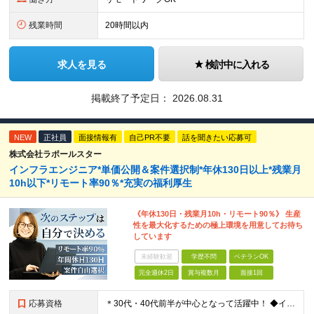
残業時間
20時間以内
求人を見る
検討中に入れる
掲載終了予定日：
2026.08.31
NEW
正社員
面接情報有
自己PR不要
話を聞きたい応募可
株式会社ラポールスター
インフラエンジニア*単価公開＆案件選択制*年休130日以上*残業月
10h以下*リモート率90％*充実の福利厚生
《年休130日・残業月10h・リモート90％》 生産
性を最大化するための極上環境を用意してお待ち
しています
未経験歓迎
学歴不問
ベテランOK
完全週休2日
賞与複数月
面接1回
応募資格
＊30代・40代前半が中心となって活躍中！ ◆インフラ（サーバー・ネットワーク・クラウド等）の設計、構築、テストいずれかの実務経験3年以上 ◆学歴不問 ★求める人物像： ◎他責ではなく、自身のキャ