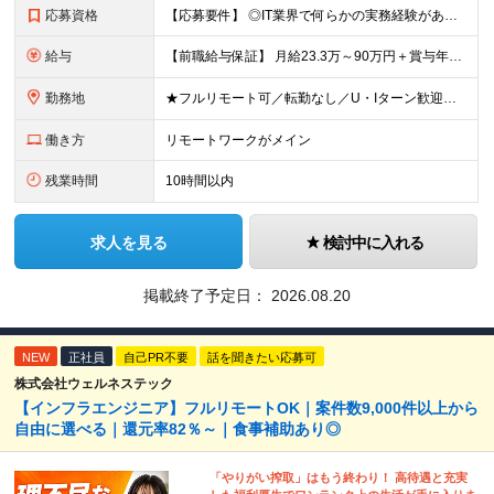
応募資格
【応募要件】 ◎IT業界で何らかの実務経験がある方 └2～3ヶ月の実務経験のある方は歓迎します！ 例）PCキッティングやモバイル通信基地局の業務経験者など インフラエンジニアとして経験のある方は、
給与
【前職給与保証】 月給23.3万～90万円＋賞与年2回＋インセンティブ ★年収1000万円以上の実績あり！ ※上記月給には月20～30時間分（2万9,300円～21万7,900円）の固定残業代を含み
勤務地
★フルリモート可／転勤なし／U・Iターン歓迎★ ◎勤務地は相談の上、ご自宅近くに調整します！ 【勤務地】 本社、または東京／埼玉／千葉／神奈川／愛知／仙台のクライアント先 ◎完全在宅（フルリモート）
働き方
リモートワークがメイン
残業時間
10時間以内
求人を見る
検討中に入れる
掲載終了予定日：
2026.08.20
NEW
正社員
自己PR不要
話を聞きたい応募可
株式会社ウェルネステック
【インフラエンジニア】フルリモートOK｜案件数9,000件以上から
自由に選べる｜還元率82％～｜食事補助あり◎
「やりがい搾取」はもう終わり！ 高待遇と充実