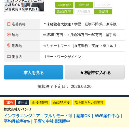
未経験歓迎
学歴不問
ベテランOK
完全週休2日
賞与複数月
面接1回
応募資格
＊未経験者大歓迎！学歴・経験不問/第二新卒歓迎/充実研修/WEB面接可能＊ ▼未経験歓迎＆完全ポテンシャル採用！▼ 基礎のキソから学べる研修があるので経験は一切不問！ 面接では「あなたの想い」を教
給与
年収351万円～：月給26万円〜60万円＋諸手当＋インセンティブ（２種）＋賞与 ★Point 設立から9ヶ月で全社員2万円の昇給実績 ※成果はしっかりと還元いたします！ ★Point 100％年
勤務地
☆リモートワーク（在宅勤務）実施中 ※フルリモート可 【グループ本社】東京都中央区八丁堀3-6-6 アド京橋ビル2F ∟宝町駅 5分/京橋駅 7分/八丁堀駅7分/JR東京駅10分 【プロジェクト先
働き方
リモートワークがメイン
求人を見る
検討中に入れる
掲載終了予定日：
2026.08.20
NEW
正社員
面接情報有
自己PR不要
話を聞きたい応募可
株式会社リベンリ
インフラエンジニア｜フルリモート可｜副業OK｜AWS案件中心｜
平均昇給率6%｜子育て中社員活躍中