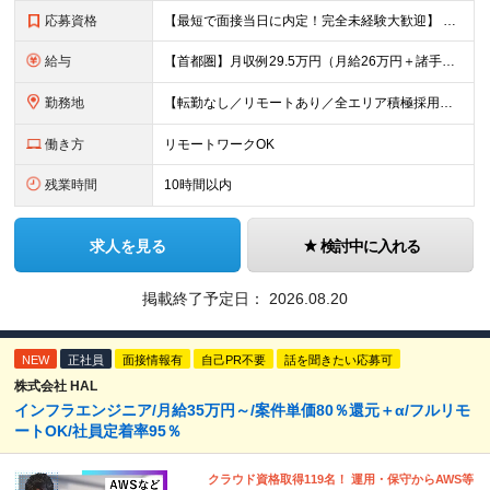
応募資格
【最短で面接当日に内定！完全未経験大歓迎】 ・業種／職種未経験歓迎 ・社会人デビュー、第二新卒、既卒者大歓迎 ・学歴不問（文系、理系不問） ・20代～30代、男女問わず活躍中 ・服装、髪色自由 ・明確
給与
【首都圏】月収例29.5万円（月給26万円＋諸手当） 【東海・関西】月収例28.5万円（月給25万円＋諸手当） 【九州】月収例26万円（月給23万円＋諸手当） ※経験・スキル・前職給与を踏まえ、総合
勤務地
【転勤なし／リモートあり／全エリア積極採用】 ・大手企業のプロジェクト中心 ・勤務エリアや配属先は希望を考慮 ・研修はリモートメインで実施 ・UIターン歓迎 ＜主なエリア＞ ■首都圏…東京・神奈川・
働き方
リモートワークOK
残業時間
10時間以内
求人を見る
検討中に入れる
掲載終了予定日：
2026.08.20
NEW
正社員
面接情報有
自己PR不要
話を聞きたい応募可
株式会社 HAL
インフラエンジニア/月給35万円～/案件単価80％還元＋α/フルリモ
ートOK/社員定着率95％
クラウド資格取得119名！ 運用・保守からAWS等