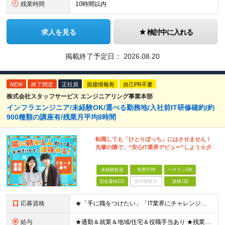
残業時間
10時間以内
求人を見る
検討中に入れる
掲載終了予定日：
2026.08.20
NEW
終了間近
正社員
面接情報有
自己PR不要
株式会社スタッフサービス エンジニアリング事業本部
インフラエンジニア/未経験OK/選べる勤務地/入社前IT研修確約/約
900種類の講座有/残業月平均8時間
転職しても「ひとりぼっち」にはさせません！
先輩の隣で、“安心IT業界デビュー”しよう☆彡
未経験歓迎
学歴不問
ベテランOK
完全週休2日
賞与複数月
面接1回
応募資格
★「手に職をつけたい」「IT業界にチャレンジしたい」方歓迎！ ■学歴不問 ■IT知識・理系文系不問！未経験・第二新卒OK ★ITサポート・IT事務やエンジニアの経験をお持ちの方は優遇します！ 地方在
給与
★通勤＆就業＆地域/住宅＆役職手当あり ★残業代は全額支給 ★選べる給与制度あり！ ■東京・神奈川・千葉・埼玉勤務の場合 月給24.5万円～55万円＋諸手当 （残業代は全額支給） (20,000円の