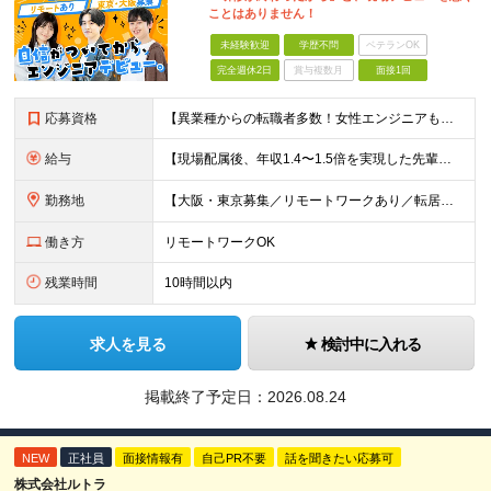
ことはありません！
未経験歓迎
学歴不問
ベテランOK
完全週休2日
賞与複数月
面接1回
応募資格
【異業種からの転職者多数！女性エンジニアも活躍中】 ◆学歴不問 ◆未経験OK ≪こんな方を歓迎しています≫ ◎未経験から成長できる環境で活躍したい方 ◎大学やスクールでIT系のスキルを学んだことのあ
給与
【現場配属後、年収1.4〜1.5倍を実現した先輩も！残業代全額支給】 ◆給与は経験やスキルに応じて決定します ◆年俸制250万円～350万円（1/12を月々支給） ≪年収UPの例≫ ◎飲食業からのキ
勤務地
【大阪・東京募集／リモートワークあり／転居を伴う転勤なし】 東京本社、大阪事務所、または東京23区内・関西（大阪・兵庫）の各クライアント先勤務 ◆入社後、約1年間はクライアント先ではなく 自社内（東
働き方
リモートワークOK
残業時間
10時間以内
求人を見る
検討中に入れる
掲載終了予定日：
2026.08.24
NEW
正社員
面接情報有
自己PR不要
話を聞きたい応募可
株式会社ルトラ