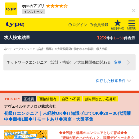
typeのアプリ
インストール
ログイン
会員登録
検討中(
0
)
MENU
123
求人検索結果
件中
1～50
件表示
ネットワークエンジニア（設計・構築） × 大規模開発に携われるの転職・求人情報
ネットワークエンジニア（設計・構築）／大規模開発に関わる
変更
保存した検索条件
PICK UP!
正社員
面接情報有
自己PR不要
話を聞きたい応募可
アヴェイルテクノロジ株式会社
初級ITエンジニア｜未経験OK◆IT知識ゼロでOK◆20～30代活躍
中◆面接1回◆リモートあり◆東京・大阪募集
◆◆設計・構築のエンジニアとして育成◆◆
「研修が終わったから」と、現場デビューを急ぐ