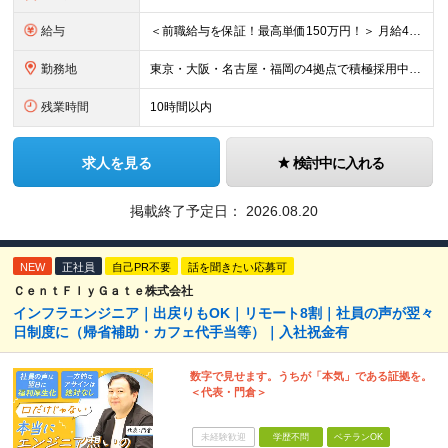
給与
＜前職給与を保証！最高単価150万円！＞ 月給40万円～120万円+賞与 ◎入社した全員が年収UPしています！平均161万円UP！ ※経験・能力などを考慮の上、決定します。 ※上記給与には、月30
勤務地
東京・大阪・名古屋・福岡の4拠点で積極採用中。 ※転居を伴う転勤はなし。U・Iターン大歓迎！ ※本社または各拠点近郊のプロジェクト先での勤務となります。 ※プロジェクトにより、フルリモート相談可 【
残業時間
10時間以内
求人を見る
検討中に入れる
掲載終了予定日：
2026.08.20
NEW
正社員
自己PR不要
話を聞きたい応募可
ＣｅｎｔＦｌｙＧａｔｅ株式会社
インフラエンジニア｜出戻りもOK｜リモート8割｜社員の声が翌々
日制度に（帰省補助・カフェ代手当等）｜入社祝金有
数字で見せます。うちが「本気」である証拠を。
＜代表・門倉＞
未経験歓迎
学歴不問
ベテランOK