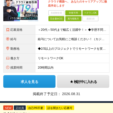
クラウド構築へ、 あなたのキャリアアップに徹
底伴走します
未経験歓迎
学歴不問
ベテランOK
完全週休2日
賞与複数月
面接1回
応募資格
＜20代～50代まで幅広く活躍中！＞ ◆学歴不問 ◆何らかのインフラ関連の実務経験 ★経験年数不問/運用監視レベルも歓迎 ＜こんな方は大歓迎！＞ ◎今の収入に不満がある ◎もっと上流の案件で活躍した
給与
給与についてお気軽にご相談ください！（カジュアル面談可能） 月給35万円～＋各種手当＋賞与2回 ※固定残業代は、時間外労働の有無に関わらず40時間分を87,500円～支給 ※超過分は別途支給 ※試用
勤務地
◆2/3以上のプロジェクトでリモートワークを実施中！ ≪自社拠点≫ ・東京本社／東京都千代田区丸の内二丁目6番1号 丸の内パークビルディング6階 ・関西支社／⼤阪府⼤阪市中央区安⼟町2-3-13 ⼤
働き方
リモートワークOK
残業時間
20時間以内
求人を見る
検討中に入れる
掲載終了予定日：
2026.08.31
NEW
正社員
自己PR不要
話を聞きたい応募可