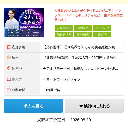
＼社員の4人に1人がクラウドエンジニア！／ ク
ラウド・IaC・セキュリティなど、 案件を自由に
選べる！
未経験歓迎
学歴不問
ベテランOK
完全週休2日
賞与複数月
面接1回
応募資格
【応募要件】 ◎IT業界で何らかの実務経験がある方 └2～3ヶ月の実務経験のある方は歓迎します！ 例）PCキッティングやモバイル通信基地局の業務経験者など インフラエンジニアとして経験のある方は、
給与
【前職給与保証】 月給23.3万～90万円＋賞与年2回＋インセンティブ ★年収1000万円以上の実績あり！ ※上記月給には月20～30時間分（2万9,300円～21万7,900円）の固定残業代を含み
勤務地
★フルリモート可／転勤なし／U・Iターン歓迎★ ◎勤務地は相談の上、ご自宅近くに調整します！ 【勤務地】 本社、または東京／埼玉／千葉／神奈川／愛知／仙台のクライアント先 ◎完全在宅（フルリモート）
働き方
リモートワークがメイン
残業時間
10時間以内
求人を見る
検討中に入れる
掲載終了予定日：
2026.08.20