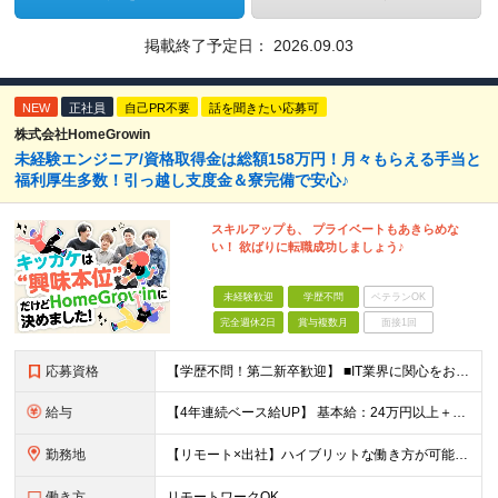
掲載終了予定日：
2026.09.03
NEW
正社員
自己PR不要
話を聞きたい応募可
株式会社HomeGrowin
未経験エンジニア/資格取得金は総額158万円！月々もらえる手当と
福利厚生多数！引っ越し支度金＆寮完備で安心♪
スキルアップも、 プライベートもあきらめな
い！ 欲ばりに転職成功しましょう♪
未経験歓迎
学歴不問
ベテランOK
完全週休2日
賞与複数月
面接1回
応募資格
【学歴不問！第二新卒歓迎】 ■IT業界に関心をお持ちの方 【IT業界未経験者の方へ】 ITエンジニアという仕事は、パソコンの前でずっとにらめっこを しているイメージがありますが、意外とそうではないん
給与
【4年連続ベース給UP】 基本給：24万円以上＋残業代(全額)＋各種手当 ※みなし残業なし ※基本給は経験や前職の給与を十分に考慮します ※交通費別途支給 ※6ヶ月間の試用期間があります（給与・待遇は
勤務地
【リモート×出社】ハイブリットな働き方が可能！ 東京、神奈川のプロジェクト先 ■本社 神奈川県横浜市神奈川区栄町3-12 パシフィックマークス横浜イースト6F ■事業所(東京都最寄駅のみ記載) サ
働き方
リモートワークOK