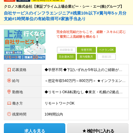
クロノス株式会社【東証プライム上場企業ピー・シー・エー(株)グループ】
自社サービスのインフラエンジニア#残業10h以下#賞与年5ヶ月分
支給#1時間単位の有給取得可#家族手当あり
完全自社完結だからこそ、 経験・スキルに応じ
て着実に上流経験を積める！
未経験歓迎
学歴不問
ベテランOK
完全週休2日
賞与複数月
面接1回
応募資格
◆学歴不問 ◆下記いずれか5年以上のご経験がある方 AWS、インフラ設計、インフラ構築 ＼こんな方も大歓迎／ ・自動化や標準化を推進することが好きな方 ・インフラアーキテクトやSREを目指したい方
給与
＜想定年収540万円～800万円＞ ★インフラエンジニアの場合は想定年収【540万～800万円】ほどとなります。 【東京都】 ◆月給：33.4万円～＋賞与年2回（賞与支給実績5ヶ月分）＋残業代全額支
勤務地
◆リモートOK&転勤なし ◆東京・札幌の2拠点で募集中 【東京本社】 東京都千代田区神田練塀町300 住友不動産秋葉原駅前ビル17F 【札幌開発センター】 北海道札幌市北区北7条西4-5-1 伊藤
働き方
リモートワークOK
残業時間
10時間以内
求人を見る
検討中に入れる