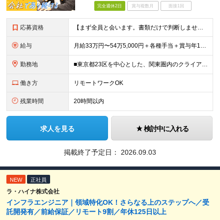
完全週休2日
賞与複数月
面接1回
応募資格
【まず全員と会います。書類だけで判断しません。】 ■学歴不問 ■何らかのITエンジニア実務経験をお持ちの方（年数・工程・領域不問） ◎こんな方も歓迎します！ ・別業界を経験してIT業界に戻りたい「
給与
月給33万円〜54万5,000円＋各種手当＋賞与年1回 ※経験・スキルを考慮のうえ、双方が納得するまで話し合って決定します。 ※上記月給額にはみなし残業手当（20時間分／4万5000円～）を含む（超
勤務地
■東京都23区を中心とした、関東圏内のクライアント先 ※東京・渋谷・銀座・横浜の案件が多数 ★転勤はありません！ ★勤務地は希望を考慮します！ ★全社員の約8割がリモートワーク実施中！ プロジェク
働き方
リモートワークOK
残業時間
20時間以内
求人を見る
検討中に入れる
掲載終了予定日：
2026.09.03
NEW
正社員
ラ・ハイナ株式会社
インフラエンジニア｜領域特化OK！さらなる上のステップへ／受
託開発有／前給保証／リモート9割／年休125日以上