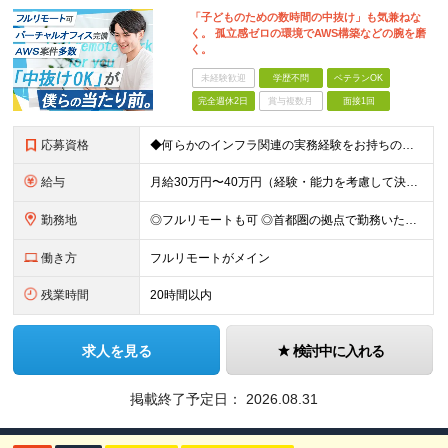
「子どものための数時間の中抜け」も気兼ねな
く。 孤立感ゼロの環境でAWS構築などの腕を磨
く。
未経験歓迎
学歴不問
ベテランOK
完全週休2日
賞与複数月
面接1回
応募資格
◆何らかのインフラ関連の実務経験をお持ちの方 ◆学歴不問 ＜特に歓迎する方＞ ◆Linuxサーバーの構築・運用経験（3年以上） ◆パブリッククラウド（AWS / Azure / GCPいずれか）を用
給与
月給30万円〜40万円（経験・能力を考慮して決定） ※固定残業代20時間分（4.0〜5.5万円）含む／超過分は全額支給 ※経験・スキルを考慮のうえ決定いたします ※6ヶ月の試用期間あり。期間中の待遇に
勤務地
◎フルリモートも可 ◎首都圏の拠点で勤務いただくことを想定しております ■本社（湘南本社） 神奈川県藤沢市辻堂神台2-2-1 アイクロス湘南8階 └JR東海道線「辻堂駅」徒歩3分 ■東北支社 秋田
働き方
フルリモートがメイン
残業時間
20時間以内
求人を見る
検討中に入れる
掲載終了予定日：
2026.08.31