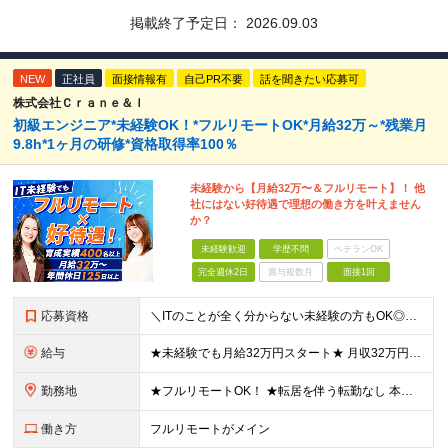
掲載終了予定日：
2026.09.03
NEW
正社員
面接情報有
自己PR不要
話を聞きたい応募可
株式会社Ｃｒａｎｅ＆Ｉ
初級エンジニア*未経験OK！*フルリモートOK*月給32万～*残業月
9.8h*1ヶ月の研修*資格取得率100％
未経験から【月給32万〜＆フルリモート】！ 他
社にはない好待遇で理想の働き方を叶えません
か？
未経験歓迎
学歴不問
ベテランOK
完全週休2日
賞与複数月
面接1回
応募資格
＼ITのことが全く分からない未経験の方もOK◎／≪ポテンシャル採用実施中≫ ★未経験OK！フリータからの正社員デビューもOK！ ★学歴不問 ≪こんな方にピッタリです！≫ ◎未経験から本気でエンジニア
給与
★未経験でも月給32万円スタート★ 月収32万円～35万円＋各種手当（資格手当だけで毎月15万の上乗せ実績あり！） ★資格手当豊富！1資格につき最大3万円支給 ★功績手当の導入で、毎月のお給与に上乗
勤務地
★フルリモートOK！ ★転居を伴う転勤なし 本社またはプロジェクト先にて勤務いただきます！ ※プロジェクト先は一都三県及び23区内がメイン 【本社】 東京都新宿区神楽坂1-2 研究社英語センタービ
働き方
フルリモートがメイン