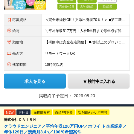
完全週休2日
賞与複数月
面接1回
応募資格
＜完全未経験OK！文系出身者70％！＞ ■第二新卒歓迎 ■学歴・経歴不問・社会人未経験もOK ■20代を中心に活躍中◎ ★☆先輩たちの前職☆★ 元アパレルスタッフや塾講師、介護士、事務、営業など社員
給与
＼平均年収517万円！入社5年目まで毎年必ず昇給／ ■賞与年3回 ■年収800万円以上も可 ■入社3年以上の平均年収469.2万円 月給23万2000円以上＋賞与年3回＋各種手当 ☆入社5年目まで最
勤務地
【研修中は完全在宅勤務】 ■7割以上のプロジェクトでリモートワークを導入 ■一都三県のプロジェクト先 ■転居を伴う転勤なし ＜プロジェクト先＞ 東京・神奈川・千葉・埼玉でのプロジェクト先にて勤務いた
働き方
リモートワークOK
残業時間
10時間以内
求人を見る
検討中に入れる
掲載終了予定日：
2026.08.20
NEW
正社員
面接情報有
自己PR不要
話を聞きたい応募可
株式会社ＣＡＩＲＮ
クラウドエンジニア／平均年収120万円UP／ホワイ ト企業認定／
年休129日／残業月3.4h／100％希望案件