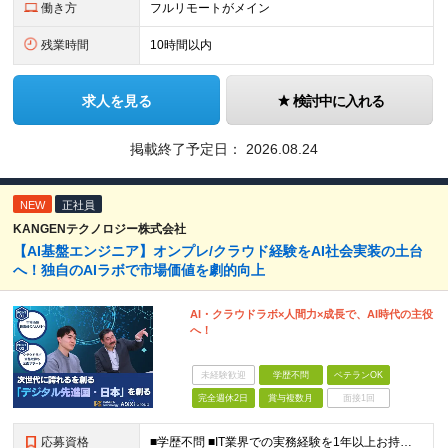
働き方
フルリモートがメイン
残業時間
10時間以内
求人を見る
検討中に入れる
掲載終了予定日：
2026.08.24
NEW
正社員
KANGENテクノロジー株式会社
【AI基盤エンジニア】オンプレ/クラウド経験をAI社会実装の土台
へ！独自のAIラボで市場価値を劇的向上
AI・クラウドラボ×人間力×成長で、AI時代の主役
へ！
未経験歓迎
学歴不問
ベテランOK
完全週休2日
賞与複数月
面接1回
応募資格
■学歴不問 ■IT業界での実務経験を1年以上お持ちの方 ★経験した業務範囲／使用言語などの開発環境／前職での雇用形態は一切不問です！ 【設立4年目で440名に拡大中！】 年齢・経験も多様なメンバーが