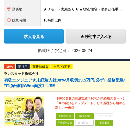
勤務地
★リモート実績あり★ ★地域/住宅・単身赴任手当などサポートも万全 ★転任費用や寮・社宅制度も完備しています ★勤務地については希望を考慮の上、決定します ★面接地エリアでの就業率92％以上！ 『地
残業時間
10時間以内
求人を見る
検討中に入れる
掲載終了予定日：
2026.08.24
NEW
正社員
面接情報有
自己PR不要
ランスタッド株式会社
初級エンジニア★未経験入社98%/月収例29.5万円/必ずIT業務配属/
在宅研修有/Web面接1回/SE
【5000名超の育成実績＊98%が未経験スタート】
「今の自分をアップデート」して基礎から始める
新しい一歩◎
未経験歓迎
学歴不問
ベテランOK
完全週休2日
賞与複数月
面接1回