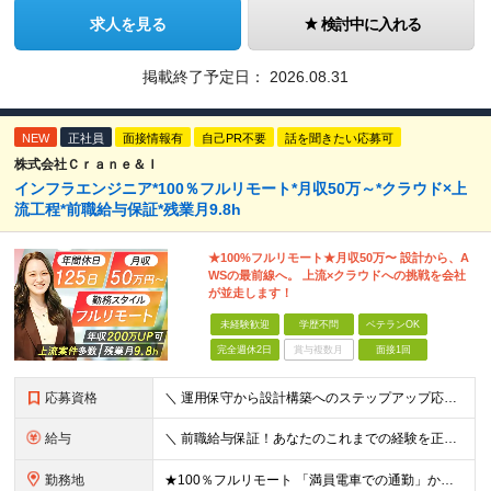
求人を見る
検討中に入れる
掲載終了予定日：
2026.08.31
NEW
正社員
面接情報有
自己PR不要
話を聞きたい応募可
株式会社Ｃｒａｎｅ＆Ｉ
インフラエンジニア*100％フルリモート*月収50万～*クラウド×上
流工程*前職給与保証*残業月9.8h
★100%フルリモート★月収50万〜 設計から、A
WSの最前線へ。 上流×クラウドへの挑戦を会社
が並走します！
未経験歓迎
学歴不問
ベテランOK
完全週休2日
賞与複数月
面接1回
応募資格
＼ 運用保守から設計構築へのステップアップ応援！ ／ ★学歴・分野不問（運用保守経験のみでも歓迎） ★「設計・構築に挑戦したい」「市場価値を高めたい」という意欲を重視！ ┗豊富な案件（SIer直下など
給与
＼ 前職給与保証！あなたのこれまでの経験を正当評価 ／ ★月収50万円～スタート！【年俸600万～1,162万8,000円（12分割）】 ――「頑張りが給与に直結しない…」そんな不満とは無縁の環境で
勤務地
★100％フルリモート 「満員電車での通勤」から卒業できます！ ★転勤なし 【本社】 東京都新宿区神楽坂1-2 研究社英語センタービル3階 本社またはプロジェクト先にて勤務いただきます！ ※プロジ