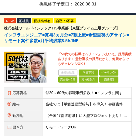
掲載終了予定日：
2026.08.31
NEW
正社員
面接情報有
自己PR不要
株式会社ワールドインテック ITS事業部【東証プライム上場グループ】
インフラエンジニア■賞与3ヵ月分■7割上流■希望重視のアサイン■
リモート案件多数■月平均残業8.5h/INF
「50代での転職はムリ！？」いえいえ、採用実績
あります！ 意欲重視の採用だから、何歳からで
もチャレンジOK！
未経験歓迎
学歴不問
ベテランOK
完全週休2日
賞与複数月
面接1回
応募資格
◎20～60代の転職事例多数！ ■インフラに関する何らかのご経験 ■学歴不問/転職回数は一切不問！
給与
当社では【単価連動型給与】を導入！ 参画案件の契約単価に連動して給与が決定。 還元率は単価の【70％～80％】と東証プライム上場グループとして高水準です！（社会保険料・教育コスト含む） ■関東：月給
勤務地
【全国47都道府県】に大型プロジェクトあり！ 主要勤務地： 北海道/宮城県/栃木県/埼玉県/千葉県/東京都/神奈川県/愛知県/大阪府/京都府/兵庫県/広島県/福岡県/熊本県 ※勤務エリアは、あなたの
働き方
リモートワークOK