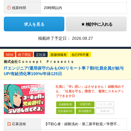
残業時間
20時間以内
求人を見る
検討中に入れる
掲載終了予定日：
2026.08.27
NEW
終了間近
正社員
面接情報有
自己PR不要
株式会社Ｃｏｎｃｅｐｔ Ｐｒｅｓｅｎｔｓ
ITエンジニア/運用保守のみもOK/リモート率７割/社員全員が給与
UP/有給消化率100%/年休125日
社員に「辛い思い」はさせません！ 経験浅めで
も、「社員を守る」環境で、 着実にスキルアッ
プできます◎
未経験歓迎
学歴不問
ベテランOK
完全週休2日
賞与複数月
面接1回
応募資格
【IT初心者・経験浅め・第二新卒歓迎／学歴不問】 「IT業界に興味がある」「手に職をつけたい」という意欲を重視したポテンシャル採用です！ ★こんな方を歓迎します ・新しいことを学ぶのが好きな方 ・チ