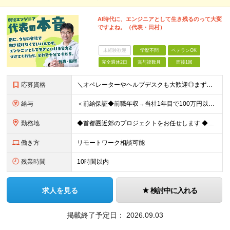
AI時代に、エンジニアとして生き残るのって大変
ですよね。（代表・田村）
未経験歓迎
学歴不問
ベテランOK
完全週休2日
賞与複数月
面接1回
応募資格
＼オペレーターやヘルプデスクも大歓迎◎まずはご応募ください／ ◆学歴不問 ◆IT業界での勤務経験がある方（職種・年数不問） ┗例：オペレーター、ヘルプデスク、開発からインフラ領域へのシフト、スク
給与
＜前給保証◆前職年収→当社1年目で100万円以上アップ実績あり◆基本的に全員毎年昇給＞ 月給45万円（固定残業代：30時間分/85,470円）※PM/PL/PMO経験2年以上 月給36万円（固定残業
勤務地
◆首都圏近郊のプロジェクトをお任せします ◆転勤なし ◆自社オフィスで働ける案件もございます 【本社】 東京都中央区日本橋小伝馬町1-1 日本橋末広ビル6階 ※変更の範囲：上記を除く当社関連勤務地
働き方
リモートワーク相談可能
残業時間
10時間以内
求人を見る
検討中に入れる
掲載終了予定日：
2026.09.03