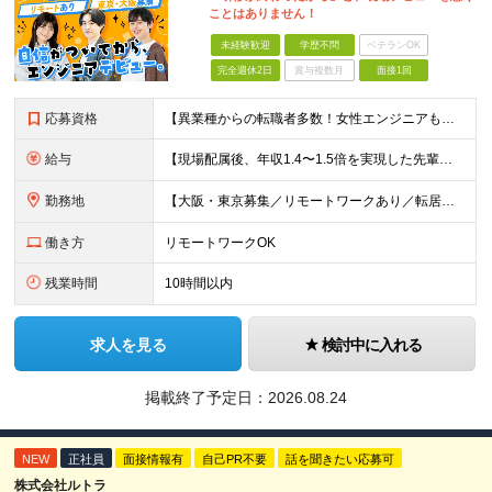
ことはありません！
未経験歓迎
学歴不問
ベテランOK
完全週休2日
賞与複数月
面接1回
応募資格
【異業種からの転職者多数！女性エンジニアも活躍中】 ◆学歴不問 ◆未経験OK ≪こんな方を歓迎しています≫ ◎未経験から成長できる環境で活躍したい方 ◎大学やスクールでIT系のスキルを学んだことのあ
給与
【現場配属後、年収1.4〜1.5倍を実現した先輩も！残業代全額支給】 ◆給与は経験やスキルに応じて決定します ◆年俸制250万円～350万円（1/12を月々支給） ≪年収UPの例≫ ◎飲食業からのキ
勤務地
【大阪・東京募集／リモートワークあり／転居を伴う転勤なし】 東京本社、大阪事務所、または東京23区内・関西（大阪・兵庫）の各クライアント先勤務 ◆入社後、約1年間はクライアント先ではなく 自社内（東
働き方
リモートワークOK
残業時間
10時間以内
求人を見る
検討中に入れる
掲載終了予定日：
2026.08.24
NEW
正社員
面接情報有
自己PR不要
話を聞きたい応募可
株式会社ルトラ