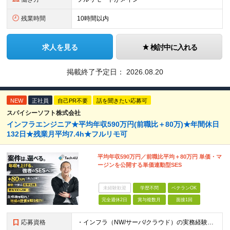
残業時間
10時間以内
求人を見る
検討中に入れる
掲載終了予定日：
2026.08.20
NEW
正社員
自己PR不要
話を聞きたい応募可
スパイシーソフト株式会社
インフラエンジニア★平均年収590万円(前職比＋80万)★年間休日
132日★残業月平均7.4h★フルリモ可
平均年収590万円／前職比平均＋80万円 単価・マ
ージンを公開する単価連動型SES
未経験歓迎
学歴不問
ベテランOK
完全週休2日
賞与複数月
面接1回
応募資格
・インフラ（NW/サーバ/クラウド）の実務経験をお持ちの方（目安：1年以上は全員面接確定） ・インフラに興味がある未経験の方 ・学歴不問 ■ こんな方を歓迎します ・IaC（Terraform等）