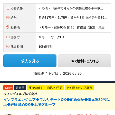
応募資格
＜必須＞ IT業界で何らかの実務経験を半年以上お持ちの方（使用言語不問） ＜こんなご希望があれば、ぜひ当社にご相談ください＞ ◎ スキルや成果にしっかり見合った給与を受け取りたい ◎ 残業を
給与
月給31万円～51万円＋賞与年3回 ※想定年収394万円～1,032万円 ★年間300万円の賞与実績あり ★平均昇給額3万円 ★エンジニアへの還元率75％（実質78.9%） ※経験・能力を考慮し
勤務地
《リモート案件90％超！》 首都圏（東京、埼玉、千葉、神奈川）、大阪、名古屋、福岡のプロジェクト先やリモートでの勤務となります。 ※面接から入社まで全てオンラインで完結できます！ ※帰社日自
働き方
リモートワークOK
残業時間
10時間以内
求人を見る
検討中に入れる
掲載終了予定日：
2026.08.20
NEW
正社員
面接情報有
自己PR不要
話を聞きたい応募可
ウィンヴォルブ株式会社
インフラエンジニア◆フルリモートOK◆前給保証◆還元率80％以
上◆経験浅めOK◆上場グループ