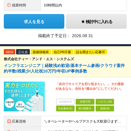
残業時間
10時間以内
求人を見る
検討中に入れる
掲載終了予定日：
2026.08.31
NEW
正社員
面接情報有
自己PR不要
話を聞きたい応募可
株式会社ティー・アンド・エス・システムズ
インフラエンジニア｜経験浅め歓迎/基本チーム参画/クラウド案件
約半数/残業少/入社祝10万円/年収UP事例多数
「自分でキャリアを切り拓きたい。」 その意欲
があるなら、当社を“踏み台”にしてください。
未経験歓迎
学歴不問
ベテランOK
完全週休2日
賞与複数月
面接1回
応募資格
＼オペレーターやヘルプデスクも大歓迎◎まずはご応募ください／ ◆学歴不問 ◆IT業界での勤務経験がある方（職種・年数不問） ┗例：オペレーター、ヘルプデスク、開発からインフラ領域へのシフト、スク