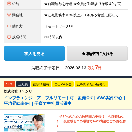
給与
★前職給与を考慮 ★全員が前職より年収UPを実現！ ★入社後3年程度で年収50万～100万円UP可 年俸288万円～800万円（1/12を毎月支給）＋インセンティブ＋各種手当 ※経験・スキルを考慮
勤務地
★在宅勤務率70%以上／スキルや希望に応じてフルリモートも可 ★転勤なし 本社または一都三県のプロジェクト先（東陽町、浜松町などメインは東京23区内）にて勤務いただきます！ 【本社】 東京都荒川区
働き方
リモートワークOK
残業時間
20時間以内
求人を見る
検討中に入れる
7
掲載終了予定日：
2026.08.13
残り
日
NEW
正社員
面接情報有
自己PR不要
話を聞きたい応募可
株式会社リベンリ
インフラエンジニア｜フルリモート可｜副業OK｜AWS案件中心｜
平均昇給率6%｜子育て中社員活躍中
「子どものための数時間の中抜け」も気兼ねな
く。 孤立感ゼロの環境でAWS構築などの腕を磨
く。