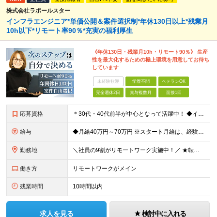
株式会社ラポールスター
インフラエンジニア*単価公開＆案件選択制*年休130日以上*残業月
10h以下*リモート率90％*充実の福利厚生
《年休130日・残業月10h・リモート90％》 生産
性を最大化するための極上環境を用意してお待ち
しています
未経験歓迎
学歴不問
ベテランOK
完全週休2日
賞与複数月
面接1回
応募資格
＊30代・40代前半が中心となって活躍中！ ◆インフラ（サーバー・ネットワーク・クラウド等）の設計、構築、テストいずれかの実務経験3年以上 ◆学歴不問 ★求める人物像： ◎他責ではなく、自身のキャ
給与
◆月給40万円～70万円 ※スタート月給は、経験・能力・前職の給与等を考慮の上で決定いたします。 ※上記金額には残業の有無に関わらず、 月30時間分の固定残業代（7万6,000円～13万3,000円
勤務地
＼社員の9割がリモートワーク実施中！／ ★転勤ナシ！ ★UIターン歓迎！ 関東、関西、東海、九州・中国エリアの各プロジェクト先から希望を優先して決定。 ※リモート案件も多数あり！ ◆関東エリア
働き方
リモートワークがメイン
残業時間
10時間以内
求人を見る
検討中に入れる