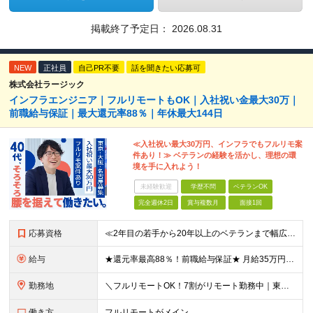
掲載終了予定日：
2026.08.31
NEW
正社員
自己PR不要
話を聞きたい応募可
株式会社ラージック
インフラエンジニア｜フルリモートもOK｜入社祝い金最大30万｜
前職給与保証｜最大還元率88％｜年休最大144日
≪入社祝い最大30万円、インフラでもフルリモ案
件あり！≫ ベテランの経験を活かし、理想の環
境を手に入れよう！
未経験歓迎
学歴不問
ベテランOK
完全週休2日
賞与複数月
面接1回
応募資格
≪2年目の若手から20年以上のベテランまで幅広く活躍！≫ ■インフラエンジニアとしての実務経験をお持ちの方 ┗サーバ・ネットワークいずれかのみでも可 ┗オンプレミスのみ経験者もOK ┗リーダー経験など
給与
★還元率最高88％！前職給与保証★ 月給35万円～＋賞与年2回 ★還元率は案件単価の76～88％！ ★入社祝い金10～30万円！住宅・在宅・家族など手当充実！ ◎経験・スキルなどを考慮し、優遇し
勤務地
＼フルリモートOK！7割がリモート勤務中｜東京・愛知・大阪で積極採用中！／ 東京・神奈川・千葉・埼玉、大阪・京都・兵庫・滋賀、愛知などのプロジェクト先、または在宅勤務 ★転勤なし ★希望するエリアで
働き方
フルリモートがメイン