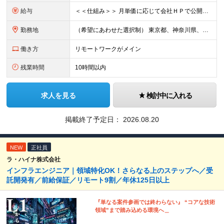
給与
＜＜仕組み＞＞ 月単価に応じて会社ＨＰで公開しているテーブルにもとづき毎月決定されます！ https://www.tech4u.dev/payroll ＜＜実績＞＞ 平均年収実績：590万円 ＜＜
勤務地
（希望にあわせた選択制） 東京都、神奈川県、埼玉県、千葉県、大阪府、兵庫県、京都府、愛知県、福岡県の各プロジェクト先 ・フル／ハイブリッドリモート案件あり ・転勤なし ・U・Iターンも歓迎＆支援可能
働き方
リモートワークがメイン
残業時間
10時間以内
求人を見る
検討中に入れる
掲載終了予定日：
2026.08.20
NEW
正社員
ラ・ハイナ株式会社
インフラエンジニア｜領域特化OK！さらなる上のステップへ／受
託開発有／前給保証／リモート9割／年休125日以上
『単なる案件参画では終わらない』 “コアな技術
領域”まで踏み込める環境へ＿