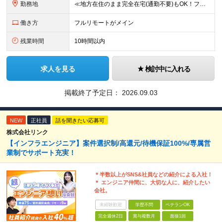
勤務地
≪地方在住のまま完全在宅(通勤不要)もOK！フルリモート7割、ハイブリッド2割！≫ ご自宅でのリモートワーク、または東京都、神奈川、埼玉、千葉を中心とするお客様先での勤務 ■本社アクセス 東京都豊島
働き方
フルリモートがメイン
残業時間
10時間以内
求人を見る
検討中に入れる
掲載終了予定日：
2026.09.03
NEW
正社員
話を聞きたい応募可
株式会社リンク
【インフラエンジニア】案件選択制/高還元/待機保証100%/専属営
業制でサポート充実！
＊半数以上がSNS&社員などの紹介による入社！
＊ エンジニア仲間に、大切な人に、紹介したい
会社。
未経験歓迎
学歴不問
ベテランOK
完全週休2日
賞与複数月
面接1回