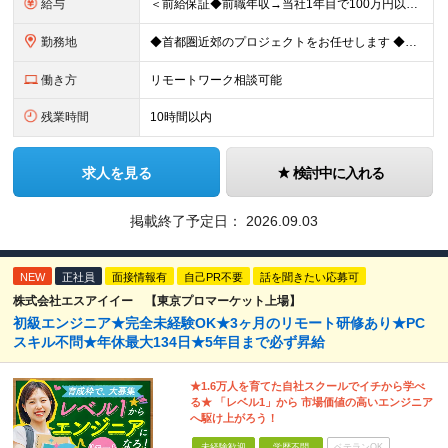
給与
＜前給保証◆前職年収→当社1年目で100万円以上アップ実績あり◆基本的に全員毎年昇給＞ 月給45万円（固定残業代：30時間分/85,470円）※PM/PL/PMO経験2年以上 月給36万円（固定残業
勤務地
◆首都圏近郊のプロジェクトをお任せします ◆転勤なし ◆自社オフィスで働ける案件もございます 【本社】 東京都中央区日本橋小伝馬町1-1 日本橋末広ビル6階 ※変更の範囲：上記を除く当社関連勤務地
働き方
リモートワーク相談可能
残業時間
10時間以内
求人を見る
検討中に入れる
掲載終了予定日：
2026.09.03
NEW
正社員
面接情報有
自己PR不要
話を聞きたい応募可
株式会社エスアイイー 【東京プロマーケット上場】
初級エンジニア★完全未経験OK★3ヶ月のリモート研修あり★PC
スキル不問★年休最大134日★5年目まで必ず昇給
★1.6万人を育てた自社スクールでイチから学べ
る★ 「レベル1」から 市場価値の高いエンジニア
へ駆け上がろう！
未経験歓迎
学歴不問
ベテランOK