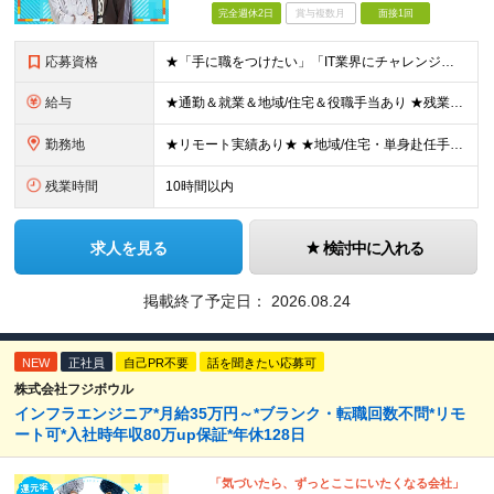
完全週休2日
賞与複数月
面接1回
応募資格
★「手に職をつけたい」「IT業界にチャレンジしたい」方歓迎！ ■学歴不問 ■IT知識・理系文系不問！未経験・第二新卒OK ★ITサポート・IT事務やエンジニアの経験をお持ちの方は優遇します！ 地方在
給与
★通勤＆就業＆地域/住宅＆役職手当あり ★残業代は全額支給 ★選べる給与制度あり！ ■東京・神奈川・千葉・埼玉勤務の場合 月給24.5万円～55万円＋諸手当 （残業代は全額支給） (20,000円の
勤務地
★リモート実績あり★ ★地域/住宅・単身赴任手当などサポートも万全 ★転任費用や寮・社宅制度も完備しています ★勤務地については希望を考慮の上、決定します ★面接地エリアでの就業率92％以上！ 『地
残業時間
10時間以内
求人を見る
検討中に入れる
掲載終了予定日：
2026.08.24
NEW
正社員
自己PR不要
話を聞きたい応募可
株式会社フジボウル
インフラエンジニア*月給35万円～*ブランク・転職回数不問*リモ
ート可*入社時年収80万up保証*年休128日
「気づいたら、ずっとここにいたくなる会社」