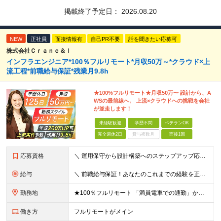
掲載終了予定日：
2026.08.20
NEW
正社員
面接情報有
自己PR不要
話を聞きたい応募可
株式会社Ｃｒａｎｅ＆Ｉ
インフラエンジニア*100％フルリモート*月収50万～*クラウド×上
流工程*前職給与保証*残業月9.8h
★100%フルリモート★月収50万〜 設計から、A
WSの最前線へ。 上流×クラウドへの挑戦を会社
が並走します！
未経験歓迎
学歴不問
ベテランOK
完全週休2日
賞与複数月
面接1回
応募資格
＼ 運用保守から設計構築へのステップアップ応援！ ／ ★学歴・分野不問（運用保守経験のみでも歓迎） ★「設計・構築に挑戦したい」「市場価値を高めたい」という意欲を重視！ ┗豊富な案件（SIer直下など
給与
＼ 前職給与保証！あなたのこれまでの経験を正当評価 ／ ★月収50万円～スタート！【年俸600万～1,162万8,000円（12分割）】 ――「頑張りが給与に直結しない…」そんな不満とは無縁の環境で
勤務地
★100％フルリモート 「満員電車での通勤」から卒業できます！ ★転勤なし 【本社】 東京都新宿区神楽坂1-2 研究社英語センタービル3階 本社またはプロジェクト先にて勤務いただきます！ ※プロジ
働き方
フルリモートがメイン