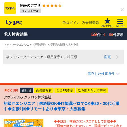
typeのアプリ
インストール
ログイン
会員登録
検討中(
0
)
MENU
59
求人検索結果
件中
1～50
件表示
ネットワークエンジニア（運用保守） × 埼玉県の転職・求人情報
ネットワークエンジニア（運用保守）／埼玉県
変更
保存した検索条件
PICK UP!
正社員
面接情報有
自己PR不要
話を聞きたい応募可
アヴェイルテクノロジ株式会社
初級ITエンジニア｜未経験OK◆IT知識ゼロでOK◆20～30代活躍
中◆面接1回◆リモートあり◆東京・大阪募集
◆◆設計・構築のエンジニアとして育成◆◆
「研修が終わったから」と、現場デビューを急ぐ