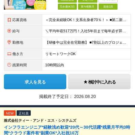
完全週休2日
賞与複数月
面接1回
応募資格
＜完全未経験OK！文系出身者70％！＞ ■第二新卒歓迎 ■学歴・経歴不問・社会人未経験もOK ■20代を中心に活躍中◎ ★☆先輩たちの前職☆★ 元アパレルスタッフや塾講師、介護士、事務、営業など社員
給与
＼平均年収517万円！入社5年目まで毎年必ず昇給／ ■賞与年3回 ■年収800万円以上も可 ■入社3年以上の平均年収469.2万円 月給23万2000円以上＋賞与年3回＋各種手当 ☆入社5年目まで最
勤務地
【研修中は完全在宅勤務】 ■7割以上のプロジェクトでリモートワークを導入 ■一都三県のプロジェクト先 ■転居を伴う転勤なし ＜プロジェクト先＞ 東京・神奈川・千葉・埼玉でのプロジェクト先にて勤務いた
働き方
リモートワークOK
残業時間
10時間以内
求人を見る
検討中に入れる
掲載終了予定日：
2026.08.20
NEW
正社員
株式会社ティー・アンド・エス・システムズ
インフラエンジニア*経験浅め歓迎*20代～30代活躍*残業月平均3時
間*クラウド案件有*副業OK*入社祝10万