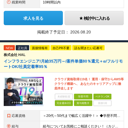
残業時間
10時間以内
求人を見る
検討中に入れる
掲載終了予定日：
2026.08.20
NEW
正社員
面接情報有
自己PR不要
話を聞きたい応募可
株式会社 HAL
インフラエンジニア/月給35万円～/案件単価80％還元＋α/フルリモ
ートOK/社員定着率95％
クラウド資格取得119名！ 運用・保守からAWS等
クラウド構築へ、 あなたのキャリアアップに徹
底伴走します
未経験歓迎
学歴不問
ベテランOK
完全週休2日
賞与複数月
面接1回
応募資格
＜20代～50代まで幅広く活躍中！＞ ◆学歴不問 ◆何らかのインフラ関連の実務経験 ★経験年数不問/運用監視レベルも歓迎 ＜こんな方は大歓迎！＞ ◎今の収入に不満がある ◎もっと上流の案件で活躍した
給与
給与についてお気軽にご相談ください！（カジュアル面談可能） 月給35万円～＋各種手当＋賞与2回 ※固定残業代は、時間外労働の有無に関わらず40時間分を87,500円～支給 ※超過分は別途支給 ※試用