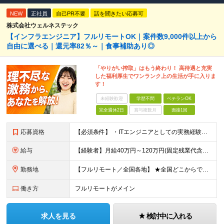
NEW
正社員
自己PR不要
話を聞きたい応募可
株式会社ウェルネステック
【インフラエンジニア】フルリモートOK｜案件数9,000件以上から
自由に選べる｜還元率82％～｜食事補助あり◎
「やりがい搾取」はもう終わり！ 高待遇と充実
した福利厚生でワンランク上の生活が手に入りま
す！
未経験歓迎
学歴不問
ベテランOK
完全週休2日
賞与複数月
面接1回
応募資格
【必須条件】 ・ITエンジニアとしての実務経験が1年以上ある方 ※開発・インフラ・運用保守など分野・フェーズは不問！ ※学歴不問 【歓迎条件】 ・基本設計、詳細設計などの経験がある方 ・AWS, G
給与
【経験者】月給40万円～120万円(固定残業代含む)+各種手当 ※月給には、みなし残業手当(月30時間／5万8,000円～15万7,000円)を含みます ※上記を超える時間外労働分は追加で支給します
勤務地
【フルリモート／全国各地】 ★全国どこからでも参画可能！フルリモート案件も多数！ ※プロジェクトは100%選択制。あなたの希望を最優先します。 ※フルリモート、ハイブリッド、常駐案件から自由に選択可能
働き方
フルリモートがメイン
求人を見る
検討中に入れる