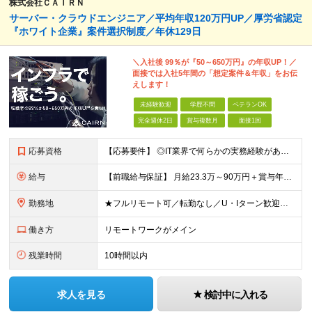
株式会社ＣＡＩＲＮ
サーバー・クラウドエンジニア／平均年収120万円UP／厚労省認定
『ホワイト企業』案件選択制度／年休129日
＼入社後 99％が『50～650万円』の年収UP！／
面接では入社5年間の「想定案件＆年収」をお伝
えします！
未経験歓迎
学歴不問
ベテランOK
完全週休2日
賞与複数月
面接1回
応募資格
【応募要件】 ◎IT業界で何らかの実務経験がある方 └2～3ヶ月の実務経験のある方は歓迎します！ 例）PCキッティングやモバイル通信基地局の業務経験者など インフラエンジニアとして経験のある方は、
給与
【前職給与保証】 月給23.3万～90万円＋賞与年2回＋インセンティブ ★年収1000万円以上の実績あり！ ※上記月給には月20～30時間分（2万9,300円～21万7,900円）の固定残業代を含み
勤務地
★フルリモート可／転勤なし／U・Iターン歓迎★ ◎勤務地は相談の上、ご自宅近くに調整します！ 【勤務地】 本社、または東京／埼玉／千葉／神奈川／愛知／仙台のクライアント先 ◎完全在宅（フルリモート）
働き方
リモートワークがメイン
残業時間
10時間以内
求人を見る
検討中に入れる