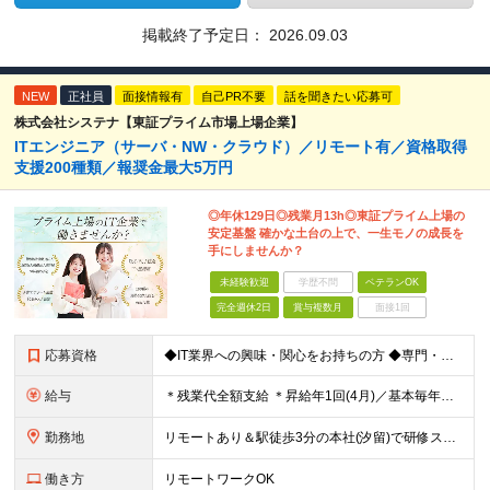
掲載終了予定日：
2026.09.03
NEW
正社員
面接情報有
自己PR不要
話を聞きたい応募可
株式会社システナ【東証プライム市場上場企業】
ITエンジニア（サーバ・NW・クラウド）／リモート有／資格取得
支援200種類／報奨金最大5万円
◎年休129日◎残業月13h◎東証プライム上場の
安定基盤 確かな土台の上で、一生モノの成長を
手にしませんか？
未経験歓迎
学歴不問
ベテランOK
完全週休2日
賞与複数月
面接1回
応募資格
◆IT業界への興味・関心をお持ちの方 ◆専門・短大卒以上※ ※ヘルプデスクやカスタマーサポート ※エンジニア以外の経験をお持ちの方 1年未満の経験でもOKです！
給与
＊残業代全額支給 ＊昇給年1回(4月)／基本毎年昇給 ＊賞与年2回(6月・12月)／3ヶ月分支給実績あり ＊交通費支給(月5万円まで) -------------------- ◆社員の年収例 年収4
勤務地
リモートあり＆駅徒歩3分の本社(汐留)で研修スタート！ 【システナ東京本社】 東京都港区海岸1-2-20 汐留ビルディング14F・16F ◆リモートワーク・フルリモートのお仕事もあり ◆お住まいの地
働き方
リモートワークOK