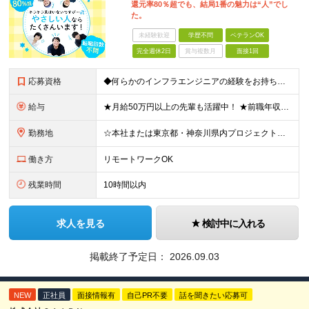
還元率80％超でも、結局1番の魅力は“人”でし
た。
未経験歓迎
学歴不問
ベテランOK
完全週休2日
賞与複数月
面接1回
応募資格
◆何らかのインフラエンジニアの経験をお持ちの方 ┗設計・構築経験だけではなく、運用・保守経験があるという方も、お気軽にご応募ください！ ┗ブランク・転職回数は不問です！ ┗ネガティブな応募理由も歓迎で
給与
★月給50万円以上の先輩も活躍中！ ★前職年収から80万円以上UP保証 月給35万円～ ※月給には固定残業代を含む(月20時間分/2万6000円～/超過分別途支給） ※残業がなくても上記支給(基本残
勤務地
☆本社または東京都・神奈川県内プロジェクト先での勤務となります ☆リモートワークOKの案件も多数あります(応相談) ☆転居を伴う転勤はありません ☆九州地方、北陸地方、北海道からの転職者も多数在籍！/
働き方
リモートワークOK
残業時間
10時間以内
求人を見る
検討中に入れる
掲載終了予定日：
2026.09.03
NEW
正社員
面接情報有
自己PR不要
話を聞きたい応募可