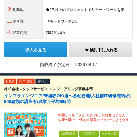
勤務地
◆2/3以上のプロジェクトでリモートワークを実施中！ ≪自社拠点≫ ・東京本社／東京都千代田区丸の内二丁目6番1号 丸の内パークビルディング6階 ・関西支社／⼤阪府⼤阪市中央区安⼟町2-3-13 ⼤
働き方
リモートワークOK
残業時間
20時間以内
求人を見る
検討中に入れる
掲載終了予定日：
2026.08.17
NEW
終了間近
正社員
株式会社スタッフサービス エンジニアリング事業本部
インフラエンジニア/未経験OK/選べる勤務地/入社前IT研修確約/約
900種類の講座有/残業月平均8時間
転職しても「ひとりぼっち」にはさせません！
先輩の隣で、“安心IT業界デビュー”しよう☆彡
未経験歓迎
学歴不問
ベテランOK