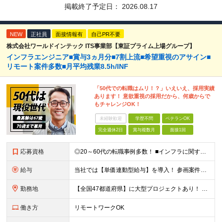
掲載終了予定日：
2026.08.17
NEW
正社員
面接情報有
自己PR不要
株式会社ワールドインテック ITS事業部【東証プライム上場グループ】
インフラエンジニア■賞与3ヵ月分■7割上流■希望重視のアサイン■
リモート案件多数■月平均残業8.5h/INF
「50代での転職はムリ！？」いえいえ、採用実績
あります！ 意欲重視の採用だから、何歳からで
もチャレンジOK！
未経験歓迎
学歴不問
ベテランOK
完全週休2日
賞与複数月
面接1回
応募資格
◎20～60代の転職事例多数！ ■インフラに関する何らかのご経験 ■学歴不問/転職回数は一切不問！
給与
当社では【単価連動型給与】を導入！ 参画案件の契約単価に連動して給与が決定。 還元率は単価の【70％～80％】と東証プライム上場グループとして高水準です！（社会保険料・教育コスト含む） ■関東：月給
勤務地
【全国47都道府県】に大型プロジェクトあり！ 主要勤務地： 北海道/宮城県/栃木県/埼玉県/千葉県/東京都/神奈川県/愛知県/大阪府/京都府/兵庫県/広島県/福岡県/熊本県 ※勤務エリアは、あなたの
働き方
リモートワークOK