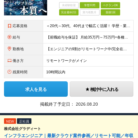
未経験歓迎
学歴不問
ベテランOK
完全週休2日
賞与複数月
面接1回
応募資格
＜20代～30代、40代まで幅広く活躍！ 学歴・業界・領域不問＞ インフラエンジニアとして下記いずれかの経験がある方 ■設計・構築の経験（サーバ、ネットワーク、クラウド、セキュリティ、データベース）
給与
【前職給与を保証】 月給35万円～75万円+各種手当+決算賞与 ★資格手当や資格取得報奨金、役職手当など待遇、福利厚生が充実！ ★1年で年収100万円以上アップした社員も在籍！ ※経験・スキルを考
勤務地
【エンジニアの9割がリモートワーク中/完全在宅ワークで働くメンバーも◎】 現在、エンジニアの約9割がリモートワークを実施。 そのうち約3割がフルリモートで勤務しており、地方在住のメンバーも活躍していま
働き方
リモートワークがメイン
残業時間
10時間以内
求人を見る
検討中に入れる
掲載終了予定日：
2026.08.20
NEW
正社員
株式会社グラディート
インフラエンジニア｜最新クラウド案件参画／リモート可能／年収