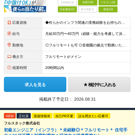
未経験歓迎
学歴不問
ベテランOK
完全週休2日
賞与複数月
面接1回
応募資格
◆何らかのインフラ関連の実務経験をお持ちの方 ◆学歴不問 ＜特に歓迎する方＞ ◆Linuxサーバーの構築・運用経験（3年以上） ◆パブリッククラウド（AWS / Azure / GCPいずれか）を用
給与
月給30万円〜40万円（経験・能力を考慮して決定） ※固定残業代20時間分（4.0〜5.5万円）含む／超過分は全額支給 ※経験・スキルを考慮のうえ決定いたします ※6ヶ月の試用期間あり。期間中の待遇に
勤務地
◎フルリモートも可 ◎首都圏の拠点で勤務いただくことを想定しております ■本社（湘南本社） 神奈川県藤沢市辻堂神台2-2-1 アイクロス湘南8階 └JR東海道線「辻堂駅」徒歩3分 ■東北支社 秋田
働き方
フルリモートがメイン
残業時間
20時間以内
求人を見る
検討中に入れる
掲載終了予定日：
2026.08.31
NEW
正社員
面接情報有
自己PR不要
話を聞きたい応募可
フルスタック株式会社
初級エンジニア（インフラ）＊未経験◎＊フルリモート＊ 住宅手