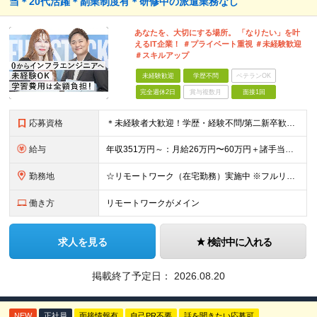
当＊20代活躍＊副業制度有＊研修中の派遣業務なし
あなたを、大切にする場所。 「なりたい」を叶
えるIT企業！ ＃プライベート重視 ＃未経験歓迎
＃スキルアップ
未経験歓迎
学歴不問
ベテランOK
完全週休2日
賞与複数月
面接1回
応募資格
＊未経験者大歓迎！学歴・経験不問/第二新卒歓迎/充実研修/WEB面接可能＊ ▼未経験歓迎＆完全ポテンシャル採用！▼ 基礎のキソから学べる研修があるので経験は一切不問！ 面接では「あなたの想い」を教
給与
年収351万円～：月給26万円〜60万円＋諸手当＋インセンティブ（２種）＋賞与 ★Point 設立から9ヶ月で全社員2万円の昇給実績 ※成果はしっかりと還元いたします！ ★Point 100％年
勤務地
☆リモートワーク（在宅勤務）実施中 ※フルリモート可 【グループ本社】東京都中央区八丁堀3-6-6 アド京橋ビル2F ∟宝町駅 5分/京橋駅 7分/八丁堀駅7分/JR東京駅10分 【プロジェクト先
働き方
リモートワークがメイン
求人を見る
検討中に入れる
掲載終了予定日：
2026.08.20
NEW
正社員
面接情報有
自己PR不要
話を聞きたい応募可