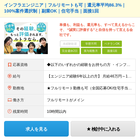
インフラエンジニア｜フルリモートも可｜還元率平均86.3%｜
100%案件選択制｜副業OK｜住宅手当｜面接1回
単価も、利益も、還元率も、すべて見えるからこ
そ、 “誠実に評価する”と自信を持って言える会
社です。
未経験歓迎
学歴不問
ベテランOK
完全週休2日
賞与複数月
面接1回
応募資格
◆以下のいずれかの経験をお持ちの方 ・インフラ設計・構築の実務経験（オンプレ/クラウドどちらもOK） ・クラウド環境下での運用保守に関する実務経験 ◆学歴不問 ＜こんな方は特に歓迎します＞ ◎これま
給与
【エンジニア経験6年以上の方】 月給46万円～100万円（固定残業代含む） ※上記月給には月30時間分の固定残業代（月8万7,400円～月19万円）を含む。超過分は全額支給。 【エンジニア経験4年以
勤務地
★フルリモート勤務も可（全国応募OK/住宅手当を支給します） ※案件によって常駐が必要になる場合があります。 ※希望がない限り、転勤はありません ※U・Iターン歓迎 ★ルトラの社員は全国各地で活躍中
働き方
フルリモートがメイン
残業時間
10時間以内
求人を見る
検討中に入れる