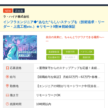
NEW
正社員
ラ・ハイナ株式会社
インフラエンジニア◆"あなた"らしいステップを（技術追求・リー
ダー・上流工程etc.）★リモート9割★前給保証
自分の未来に、ちゃんとワクワクできる場所へ―
―
未経験歓迎
学歴不問
ベテランOK
完全週休2日
賞与複数月
面接1回
応募資格
＜運用保守からのステップアップを応援！未経験からの挑戦も大歓迎です♪＞ ■インフラエンジニアとして何らかの実務経験がある方（経験領域不問） ■学歴不問 【こんな方にピッタリの環境です！】 ・運用保守
給与
【前職給与を保証】 月給32万円～62万円+各種手当+決算賞与 ★資格手当や資格取得報奨金、役職手当など待遇、福利厚生が充実！ ★1年で年収60万円以上アップした社員が多数！ ※経験・スキルを考慮
勤務地
【エンジニアの9割がリモートワーク中/完全在宅ワークで働くメンバーも◎】 現在、エンジニアの約9割がリモートワークを実施。 そのうち約3割がフルリモートで勤務しており、地方在住のメンバーも活躍していま
働き方
リモートワークOK
残業時間
10時間以内