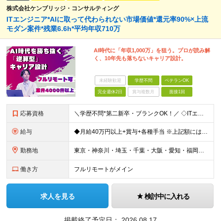
株式会社ケンブリッジ・コンサルティング
ITエンジニア*AIに取って代わられない市場価値*還元率90%×上流
モダン案件*残業6.6h*平均年収710万
AI時代に「年収1,000万」を狙う。プロが読み解
く、10年先も落ちないキャリア設計。
未経験歓迎
学歴不問
ベテランOK
完全週休2日
賞与複数月
面接1回
応募資格
＼学歴不問*第二新卒・ブランクOK！／ ◇ITエンジニアとして、1年以上の経験をお持ちの方 ※分野、プロジェクト規模は問いません。 ※未経験の方も意欲があればご応募いただけますが、条件面は異なる場合
給与
◆月給40万円以上+賞与+各種手当 ※上記額には固定残業代30時間分（7万6807円～）を含む ※超過分は別途支給します ※試用期間6ヶ月（期間中の給与・待遇の差異はありません） ◆月給21万円以上
勤務地
東京・神奈川・埼玉・千葉・大阪・愛知・福岡を中心に、全国のクライアント案件にて募集。 案件はすべて選択制なので、「自分に合った働き方」を実現できます。 なお、経験を積むことでご紹介できる案件の幅も広が
働き方
フルリモートがメイン
求人を見る
検討中に入れる
掲載終了予定日：
2026.08.17