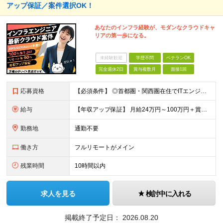
アップ保証／案件選択OK！
あなたのインフラ経験が、モダンなクラウドキャ
リアの第一歩になる。
未経験歓迎
学歴不問
ベテランOK
完全週休2日
賞与複数月
面接1回
応募資格
【必須条件】 ◎⾸都圏・関⻄圏在住でITエンジニアとしての実務経験が3年以上ある⽅（開発・インフラいずれも歓迎） →⾸都圏（東京、神奈川、千葉、埼⽟）、関⻄圏（⼤阪、兵庫、京都）在住のITエンジニア採
給与
【年収アップ保証】 月給24万円～100万円＋賞与（年3回）＋諸手当 ◆想定年収432万円〜1200万円(経験・スキルを考慮し決定) ※年収アップ保証付帯 ◆基本給には⽉20時間分の固定残業代(31,
勤務地
通勤不要
働き方
フルリモートがメイン
残業時間
10時間以内
求人を見る
検討中に入れる
掲載終了予定日：
2026.08.20