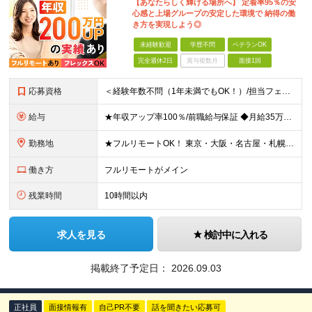
【あなたらしく輝ける場所へ】 定着率95％の安
心感と上場グループの安定した環境で 納得の働
き方を実現しよう◎
未経験歓迎
学歴不問
ベテランOK
完全週休2日
賞与複数月
面接1回
応募資格
＜経験年数不問（1年未満でもOK！）/担当フェーズ不問/ブランクOK＞ ◆開発またはインフラに携わった経験がある方（業界・経験年数不問） ◆学歴不問 ＼＼まずは気軽にご応募ください！／／ ★研修明
給与
★年収アップ率100％/前職給与保証 ◆月給35万円～110万円＜入社時から年収200万円UP実現多数！還元率80％以上＞ ※上記は最低保証額。経験・年齢・能力などを考慮の上、優遇いたします。 ※上
勤務地
★フルリモートOK！ 東京・大阪・名古屋・札幌・福岡の支社及び周辺のプロジェクト先（関東・関西・東海・北海道・福岡）での勤務となります。 ※勤務地はお選びいただけます ※希望されない転勤は発生しま
働き方
フルリモートがメイン
残業時間
10時間以内
求人を見る
検討中に入れる
掲載終了予定日：
2026.09.03
正社員
面接情報有
自己PR不要
話を聞きたい応募可