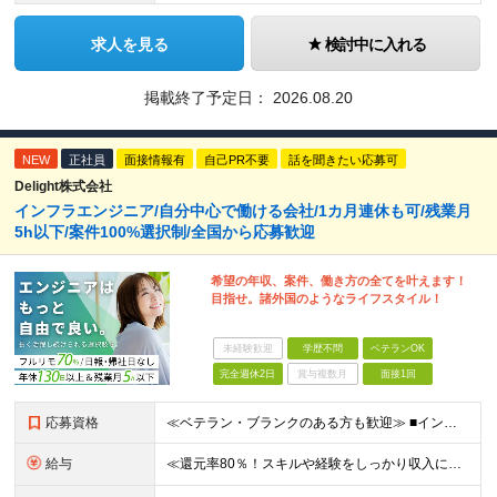
求人を見る
検討中に入れる
掲載終了予定日：
2026.08.20
NEW
正社員
面接情報有
自己PR不要
話を聞きたい応募可
Delight株式会社
インフラエンジニア/自分中心で働ける会社/1カ月連休も可/残業月
5h以下/案件100%選択制/全国から応募歓迎
希望の年収、案件、働き方の全てを叶えます！
目指せ。諸外国のようなライフスタイル！
未経験歓迎
学歴不問
ベテランOK
完全週休2日
賞与複数月
面接1回
応募資格
≪ベテラン・ブランクのある方も歓迎≫ ■インフラエンジニアとしての実務経験をお持ちの方(運用・保守のみやオンプレミスのみの経験でもOK) ■学歴不問 ≪こんな方はぜひご応募ください≫ □ワークライフ
給与
≪還元率80％！スキルや経験をしっかり収入に反映します≫ 年俸530万円以上＋業績賞与 ※スキル・経験を考慮の上、優遇いたします ※上記年俸を12分割し、月1回支給します ※上記年俸には固定残業代