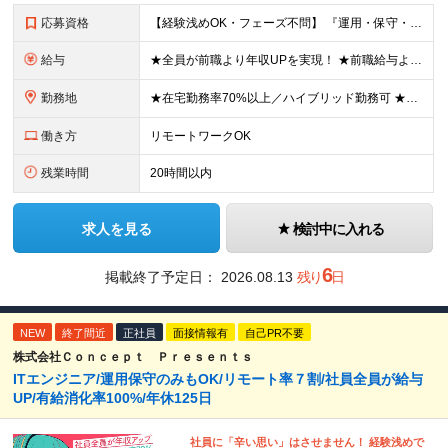
応募資格
【経験浅めOK・フェーズ不問】 『運用・保守・監視の経験しかないが、設計構築へキャリアチェンジしたい！』 『将来が見えないので、マルチなスキルを身につけたい！』 などなど、今のフェーズに悩む『意欲が
給与
★全員が前職より年収UPを実現！ ★前職給与より120％アップ実績あり ★前職給与を最大限に考慮 ★入社4年目で年収800万円の社員も在籍！ 年俸336万円～880万円（1/12を毎月支給）＋インセ
勤務地
★在宅勤務率70%以上／ハイブリッド勤務可 ★転勤なし 本社または一都三県のプロジェクト先（東陽町、浜松町などメインは東京23区内）にて勤務いただきます！ 【本社】 東京都荒川区西日暮里5-10-
働き方
リモートワークOK
残業時間
20時間以内
求人を見る
検討中に入れる
6
掲載終了予定日：
2026.08.13
残り
日
NEW
終了間近
正社員
面接情報有
自己PR不要
株式会社Ｃｏｎｃｅｐｔ Ｐｒｅｓｅｎｔｓ
ITエンジニア/運用保守のみもOK/リモート率７割/社員全員が給与
UP/有給消化率100%/年休125日
社員に「辛い思い」はさせません！ 経験浅めで