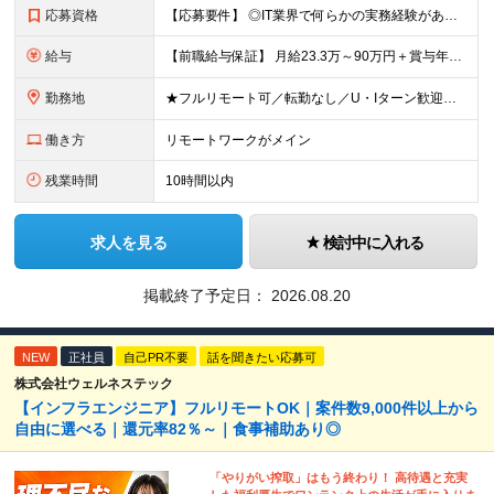
応募資格
【応募要件】 ◎IT業界で何らかの実務経験がある方 └2～3ヶ月の実務経験のある方は歓迎します！ 例）PCキッティングやモバイル通信基地局の業務経験者など インフラエンジニアとして経験のある方は、
給与
【前職給与保証】 月給23.3万～90万円＋賞与年2回＋インセンティブ ★年収1000万円以上の実績あり！ ※上記月給には月20～30時間分（2万9,300円～21万7,900円）の固定残業代を含み
勤務地
★フルリモート可／転勤なし／U・Iターン歓迎★ ◎勤務地は相談の上、ご自宅近くに調整します！ 【勤務地】 本社、または東京／埼玉／千葉／神奈川／愛知／仙台のクライアント先 ◎完全在宅（フルリモート）
働き方
リモートワークがメイン
残業時間
10時間以内
求人を見る
検討中に入れる
掲載終了予定日：
2026.08.20
NEW
正社員
自己PR不要
話を聞きたい応募可
株式会社ウェルネステック
【インフラエンジニア】フルリモートOK｜案件数9,000件以上から
自由に選べる｜還元率82％～｜食事補助あり◎
「やりがい搾取」はもう終わり！ 高待遇と充実