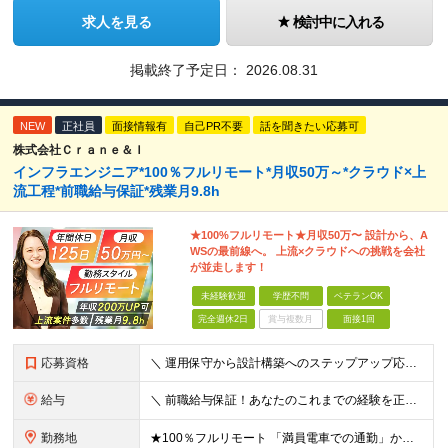
求人を見る
検討中に入れる
掲載終了予定日：
2026.08.31
NEW
正社員
面接情報有
自己PR不要
話を聞きたい応募可
株式会社Ｃｒａｎｅ＆Ｉ
インフラエンジニア*100％フルリモート*月収50万～*クラウド×上
流工程*前職給与保証*残業月9.8h
★100%フルリモート★月収50万〜 設計から、A
WSの最前線へ。 上流×クラウドへの挑戦を会社
が並走します！
未経験歓迎
学歴不問
ベテランOK
完全週休2日
賞与複数月
面接1回
応募資格
＼ 運用保守から設計構築へのステップアップ応援！ ／ ★学歴・分野不問（運用保守経験のみでも歓迎） ★「設計・構築に挑戦したい」「市場価値を高めたい」という意欲を重視！ ┗豊富な案件（SIer直下など
給与
＼ 前職給与保証！あなたのこれまでの経験を正当評価 ／ ★月収50万円～スタート！【年俸600万～1,162万8,000円（12分割）】 ――「頑張りが給与に直結しない…」そんな不満とは無縁の環境で
勤務地
★100％フルリモート 「満員電車での通勤」から卒業できます！ ★転勤なし 【本社】 東京都新宿区神楽坂1-2 研究社英語センタービル3階 本社またはプロジェクト先にて勤務いただきます！ ※プロジ