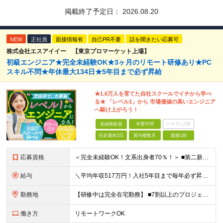
掲載終了予定日：
2026.08.20
NEW
正社員
面接情報有
自己PR不要
話を聞きたい応募可
株式会社エスアイイー 【東京プロマーケット上場】
初級エンジニア★完全未経験OK★3ヶ月のリモート研修あり★PC
スキル不問★年休最大134日★5年目まで必ず昇給
★1.6万人を育てた自社スクールでイチから学べ
る★ 「レベル1」から 市場価値の高いエンジニア
へ駆け上がろう！
未経験歓迎
学歴不問
ベテランOK
完全週休2日
賞与複数月
面接1回
応募資格
＜完全未経験OK！文系出身者70％！＞ ■第二新卒歓迎 ■学歴・経歴不問・社会人未経験もOK ■20代を中心に活躍中◎ ★☆先輩たちの前職☆★ 元アパレルスタッフや塾講師、介護士、事務、営業など社員
給与
＼平均年収517万円！入社5年目まで毎年必ず昇給／ ■賞与年3回 ■年収800万円以上も可 ■入社3年以上の平均年収469.2万円 月給23万2000円以上＋賞与年3回＋各種手当 ☆入社5年目まで最
勤務地
【研修中は完全在宅勤務】 ■7割以上のプロジェクトでリモートワークを導入 ■一都三県のプロジェクト先 ■転居を伴う転勤なし ＜プロジェクト先＞ 東京・神奈川・千葉・埼玉でのプロジェクト先にて勤務いた
働き方
リモートワークOK