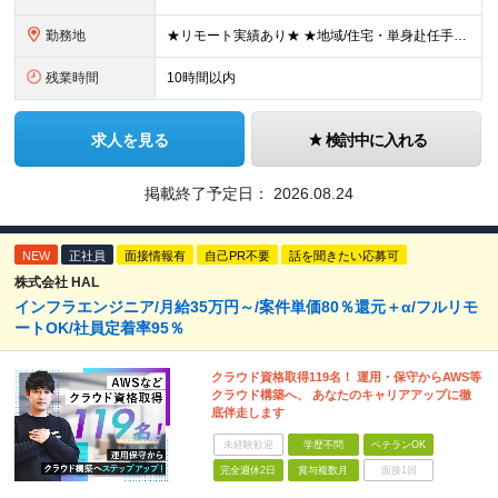
勤務地
★リモート実績あり★ ★地域/住宅・単身赴任手当などサポートも万全 ★転任費用や寮・社宅制度も完備しています ★勤務地については希望を考慮の上、決定します ★面接地エリアでの就業率92％以上！ 『地
残業時間
10時間以内
求人を見る
検討中に入れる
掲載終了予定日：
2026.08.24
NEW
正社員
面接情報有
自己PR不要
話を聞きたい応募可
株式会社 HAL
インフラエンジニア/月給35万円～/案件単価80％還元＋α/フルリモ
ートOK/社員定着率95％
クラウド資格取得119名！ 運用・保守からAWS等
クラウド構築へ、 あなたのキャリアアップに徹
底伴走します
未経験歓迎
学歴不問
ベテランOK
完全週休2日
賞与複数月
面接1回