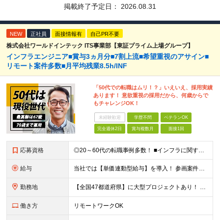
掲載終了予定日：
2026.08.31
NEW
正社員
面接情報有
自己PR不要
株式会社ワールドインテック ITS事業部【東証プライム上場グループ】
インフラエンジニア■賞与3ヵ月分■7割上流■希望重視のアサイン■
リモート案件多数■月平均残業8.5h/INF
「50代での転職はムリ！？」いえいえ、採用実績
あります！ 意欲重視の採用だから、何歳からで
もチャレンジOK！
未経験歓迎
学歴不問
ベテランOK
完全週休2日
賞与複数月
面接1回
応募資格
◎20～60代の転職事例多数！ ■インフラに関する何らかのご経験 ■学歴不問/転職回数は一切不問！
給与
当社では【単価連動型給与】を導入！ 参画案件の契約単価に連動して給与が決定。 還元率は単価の【70％～80％】と東証プライム上場グループとして高水準です！（社会保険料・教育コスト含む） ■関東：月給
勤務地
【全国47都道府県】に大型プロジェクトあり！ 主要勤務地： 北海道/宮城県/栃木県/埼玉県/千葉県/東京都/神奈川県/愛知県/大阪府/京都府/兵庫県/広島県/福岡県/熊本県 ※勤務エリアは、あなたの
働き方
リモートワークOK