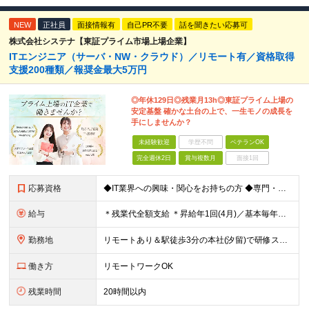
NEW
正社員
面接情報有
自己PR不要
話を聞きたい応募可
株式会社システナ【東証プライム市場上場企業】
ITエンジニア（サーバ・NW・クラウド）／リモート有／資格取得
支援200種類／報奨金最大5万円
◎年休129日◎残業月13h◎東証プライム上場の
安定基盤 確かな土台の上で、一生モノの成長を
手にしませんか？
未経験歓迎
学歴不問
ベテランOK
完全週休2日
賞与複数月
面接1回
応募資格
◆IT業界への興味・関心をお持ちの方 ◆専門・短大卒以上※ ※ヘルプデスクやカスタマーサポート ※エンジニア以外の経験をお持ちの方 1年未満の経験でもOKです！
給与
＊残業代全額支給 ＊昇給年1回(4月)／基本毎年昇給 ＊賞与年2回(6月・12月)／3ヶ月分支給実績あり ＊交通費支給(月5万円まで) -------------------- ◆社員の年収例 年収4
勤務地
リモートあり＆駅徒歩3分の本社(汐留)で研修スタート！ 【システナ東京本社】 東京都港区海岸1-2-20 汐留ビルディング14F・16F ◆リモートワーク・フルリモートのお仕事もあり ◆お住まいの地
働き方
リモートワークOK
残業時間
20時間以内