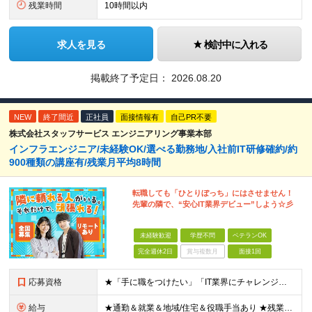
残業時間
10時間以内
求人を見る
検討中に入れる
掲載終了予定日：
2026.08.20
NEW
終了間近
正社員
面接情報有
自己PR不要
株式会社スタッフサービス エンジニアリング事業本部
インフラエンジニア/未経験OK/選べる勤務地/入社前IT研修確約/約
900種類の講座有/残業月平均8時間
転職しても「ひとりぼっち」にはさせません！
先輩の隣で、“安心IT業界デビュー”しよう☆彡
未経験歓迎
学歴不問
ベテランOK
完全週休2日
賞与複数月
面接1回
応募資格
★「手に職をつけたい」「IT業界にチャレンジしたい」方歓迎！ ■学歴不問 ■IT知識・理系文系不問！未経験・第二新卒OK ★ITサポート・IT事務やエンジニアの経験をお持ちの方は優遇します！ 地方在
給与
★通勤＆就業＆地域/住宅＆役職手当あり ★残業代は全額支給 ★選べる給与制度あり！ ■東京・神奈川・千葉・埼玉勤務の場合 月給24.5万円～55万円＋諸手当 （残業代は全額支給） (20,000円の