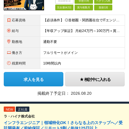
未経験歓迎
学歴不問
ベテランOK
完全週休2日
賞与複数月
面接1回
応募資格
【必須条件】 ◎⾸都圏・関⻄圏在住でITエンジニアとしての実務経験が3年以上ある⽅（開発・インフラいずれも歓迎） →⾸都圏（東京、神奈川、千葉、埼⽟）、関⻄圏（⼤阪、兵庫、京都）在住のITエンジニア採
給与
【年収アップ保証】 月給24万円～100万円＋賞与（年3回）＋諸手当 ◆想定年収432万円〜1200万円(経験・スキルを考慮し決定) ※年収アップ保証付帯 ◆基本給には⽉20時間分の固定残業代(31,
勤務地
通勤不要
働き方
フルリモートがメイン
残業時間
10時間以内
求人を見る
検討中に入れる
掲載終了予定日：
2026.08.20
NEW
正社員
ラ・ハイナ株式会社
インフラエンジニア｜領域特化OK！さらなる上のステップへ／受
託開発有／前給保証／リモート9割／年休125日以上