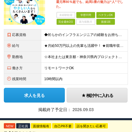
還元率80％超でも、結局1番の魅力は“人”でし
た。
未経験歓迎
学歴不問
ベテランOK
完全週休2日
賞与複数月
面接1回
応募資格
◆何らかのインフラエンジニアの経験をお持ちの方 ┗設計・構築経験だけではなく、運用・保守経験があるという方も、お気軽にご応募ください！ ┗ブランク・転職回数は不問です！ ┗ネガティブな応募理由も歓迎で
給与
★月給50万円以上の先輩も活躍中！ ★前職年収から80万円以上UP保証 月給35万円～ ※月給には固定残業代を含む(月20時間分/2万6000円～/超過分別途支給） ※残業がなくても上記支給(基本残
勤務地
☆本社または東京都・神奈川県内プロジェクト先での勤務となります ☆リモートワークOKの案件も多数あります(応相談) ☆転居を伴う転勤はありません ☆九州地方、北陸地方、北海道からの転職者も多数在籍！/
働き方
リモートワークOK
残業時間
10時間以内
求人を見る
検討中に入れる
掲載終了予定日：
2026.09.03
NEW
正社員
面接情報有
自己PR不要
話を聞きたい応募可