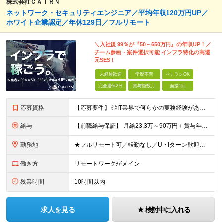
株式会社ＣＡＩＲＮ
ネットワーク・セキュリティエンジニア／平均年収120万円UP／
ホワイト企業認定／年休129日／フルリモート
＼入社後 99％が『50～650万円』の年収UP！／
チーム参画・案件選択可能 インフラ特化の高還
元SES！
未経験歓迎
学歴不問
ベテランOK
完全週休2日
賞与複数月
面接1回
応募資格
【応募要件】 ◎IT業界で何らかの実務経験がある方 └2～3ヶ月の実務経験のある方は歓迎します！ 例）PCキッティングやモバイル通信基地局の業務経験者など インフラエンジニアとしてご経験のある方は、
給与
【前職給与保証】 月給23.3万～90万円＋賞与年2回＋インセンティブ ★年収1000万円以上の実績あり！ ※上記月給には月20～30時間分（2万9,300円～21万7,900円）の固定残業代を含み
勤務地
★フルリモート可／転勤なし／U・Iターン歓迎★ ◎勤務地は相談の上、ご自宅近くに調整します！ 【勤務地】 本社、または東京／埼玉／千葉／神奈川／愛知／仙台のクライアント先 ◎完全在宅（フルリモート）
働き方
リモートワークがメイン
残業時間
10時間以内
求人を見る
検討中に入れる