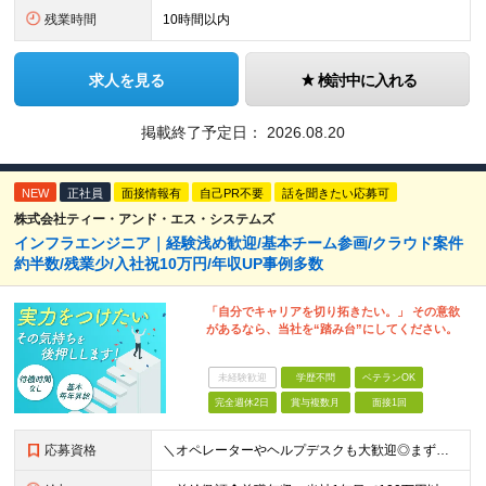
残業時間
10時間以内
求人を見る
検討中に入れる
掲載終了予定日：
2026.08.20
NEW
正社員
面接情報有
自己PR不要
話を聞きたい応募可
株式会社ティー・アンド・エス・システムズ
インフラエンジニア｜経験浅め歓迎/基本チーム参画/クラウド案件
約半数/残業少/入社祝10万円/年収UP事例多数
「自分でキャリアを切り拓きたい。」 その意欲
があるなら、当社を“踏み台”にしてください。
未経験歓迎
学歴不問
ベテランOK
完全週休2日
賞与複数月
面接1回
応募資格
＼オペレーターやヘルプデスクも大歓迎◎まずはご応募ください／ ◆学歴不問 ◆IT業界での勤務経験がある方（職種・年数不問） ┗例：オペレーター、ヘルプデスク、開発からインフラ領域へのシフト、スク