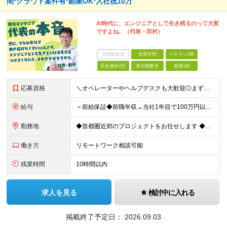
間*クラウド案件有*副業OK*入社祝10万
AI時代に、エンジニアとして生き残るのって大変
ですよね。（代表・田村）
未経験歓迎
学歴不問
ベテランOK
完全週休2日
賞与複数月
面接1回
応募資格
＼オペレーターやヘルプデスクも大歓迎◎まずはご応募ください／ ◆学歴不問 ◆IT業界での勤務経験がある方（職種・年数不問） ┗例：オペレーター、ヘルプデスク、開発からインフラ領域へのシフト、スク
給与
＜前給保証◆前職年収→当社1年目で100万円以上アップ実績あり◆基本的に全員毎年昇給＞ 月給45万円（固定残業代：30時間分/85,470円）※PM/PL/PMO経験2年以上 月給36万円（固定残業
勤務地
◆首都圏近郊のプロジェクトをお任せします ◆転勤なし ◆自社オフィスで働ける案件もございます 【本社】 東京都中央区日本橋小伝馬町1-1 日本橋末広ビル6階 ※変更の範囲：上記を除く当社関連勤務地
働き方
リモートワーク相談可能
残業時間
10時間以内
求人を見る
検討中に入れる
掲載終了予定日：
2026.09.03