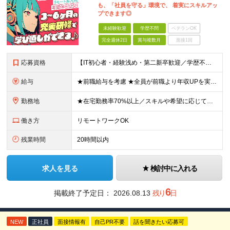
も、「社員を守る」環境で、 着実にスキルアッ
プできます◎
未経験歓迎
学歴不問
ベテランOK
完全週休2日
賞与複数月
面接1回
応募資格
【IT初心者・経験浅め・第二新卒歓迎／学歴不問】 「IT業界に興味がある」「手に職をつけたい」という意欲を重視したポテンシャル採用です！ ★こんな方を歓迎します ・新しいことを学ぶのが好きな方 ・チ
給与
★前職給与を考慮 ★全員が前職より年収UPを実現！ ★入社後3年程度で年収50万～100万円UP可 年俸288万円～800万円（1/12を毎月支給）＋インセンティブ＋各種手当 ※経験・スキルを考慮
勤務地
★在宅勤務率70%以上／スキルや希望に応じてフルリモートも可 ★転勤なし 本社または一都三県のプロジェクト先（東陽町、浜松町などメインは東京23区内）にて勤務いただきます！ 【本社】 東京都荒川区
働き方
リモートワークOK
残業時間
20時間以内
求人を見る
検討中に入れる
6
掲載終了予定日：
2026.08.13
残り
日
NEW
正社員
面接情報有
自己PR不要
話を聞きたい応募可