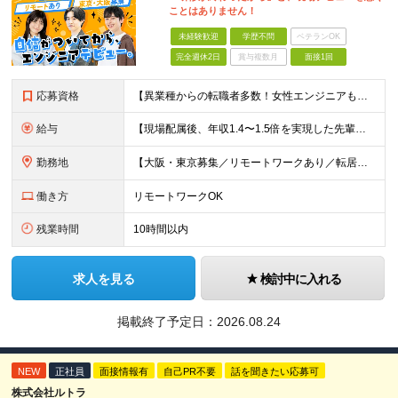
ことはありません！
未経験歓迎
学歴不問
ベテランOK
完全週休2日
賞与複数月
面接1回
応募資格
【異業種からの転職者多数！女性エンジニアも活躍中】 ◆学歴不問 ◆未経験OK ≪こんな方を歓迎しています≫ ◎未経験から成長できる環境で活躍したい方 ◎大学やスクールでIT系のスキルを学んだことのあ
給与
【現場配属後、年収1.4〜1.5倍を実現した先輩も！残業代全額支給】 ◆給与は経験やスキルに応じて決定します ◆年俸制250万円～350万円（1/12を月々支給） ≪年収UPの例≫ ◎飲食業からのキ
勤務地
【大阪・東京募集／リモートワークあり／転居を伴う転勤なし】 東京本社、大阪事務所、または東京23区内・関西（大阪・兵庫）の各クライアント先勤務 ◆入社後、約1年間はクライアント先ではなく 自社内（東
働き方
リモートワークOK
残業時間
10時間以内
求人を見る
検討中に入れる
掲載終了予定日：
2026.08.24
NEW
正社員
面接情報有
自己PR不要
話を聞きたい応募可
株式会社ルトラ