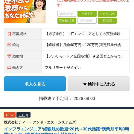
した福利厚生でワンランク上の生活が手に入りま
す！
未経験歓迎
学歴不問
ベテランOK
完全週休2日
賞与複数月
面接1回
応募資格
【必須条件】 ・ITエンジニアとしての実務経験が1年以上ある方 ※開発・インフラ・運用保守など分野・フェーズは不問！ ※学歴不問 【歓迎条件】 ・基本設計、詳細設計などの経験がある方 ・AWS, G
給与
【経験者】月給40万円～120万円(固定残業代含む)+各種手当 ※月給には、みなし残業手当(月30時間／5万8,000円～15万7,000円)を含みます ※上記を超える時間外労働分は追加で支給します
勤務地
【フルリモート／全国各地】 ★全国どこからでも参画可能！フルリモート案件も多数！ ※プロジェクトは100%選択制。あなたの希望を最優先します。 ※フルリモート、ハイブリッド、常駐案件から自由に選択可能
働き方
フルリモートがメイン
求人を見る
検討中に入れる
掲載終了予定日：
2026.09.03
NEW
正社員
株式会社ティー・アンド・エス・システムズ
インフラエンジニア*経験浅め歓迎*20代～30代活躍*残業月平均3時