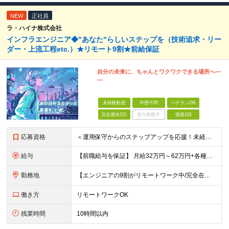
NEW
正社員
ラ・ハイナ株式会社
インフラエンジニア◆"あなた"らしいステップを（技術追求・リー
ダー・上流工程etc.）★リモート9割★前給保証
自分の未来に、ちゃんとワクワクできる場所へ―
―
未経験歓迎
学歴不問
ベテランOK
完全週休2日
賞与複数月
面接1回
応募資格
＜運用保守からのステップアップを応援！未経験からの挑戦も大歓迎です♪＞ ■インフラエンジニアとして何らかの実務経験がある方（経験領域不問） ■学歴不問 【こんな方にピッタリの環境です！】 ・運用保守
給与
【前職給与を保証】 月給32万円～62万円+各種手当+決算賞与 ★資格手当や資格取得報奨金、役職手当など待遇、福利厚生が充実！ ★1年で年収60万円以上アップした社員が多数！ ※経験・スキルを考慮
勤務地
【エンジニアの9割がリモートワーク中/完全在宅ワークで働くメンバーも◎】 現在、エンジニアの約9割がリモートワークを実施。 そのうち約3割がフルリモートで勤務しており、地方在住のメンバーも活躍していま
働き方
リモートワークOK
残業時間
10時間以内