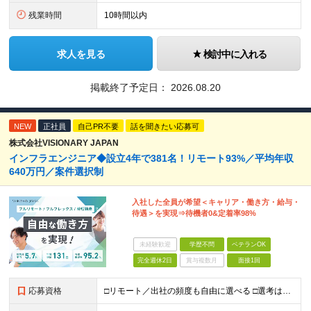
残業時間
10時間以内
求人を見る
検討中に入れる
掲載終了予定日：
2026.08.20
NEW
正社員
自己PR不要
話を聞きたい応募可
株式会社VISIONARY JAPAN
インフラエンジニア◆設立4年で381名！リモート93%／平均年収
640万円／案件選択制
入社した全員が希望＜キャリア・働き方・給与・
待遇＞を実現⇒待機者0&定着率98%
未経験歓迎
学歴不問
ベテランOK
完全週休2日
賞与複数月
面接1回
応募資格
□リモート／出社の頻度も自由に選べる □選考は役員とWeb面談1回のみ □学歴不問／第二新卒歓迎／ブランクOK 【応募条件】 ◎インフラエンジニアの実務経験1年以上をお持ちの方 └運用・監視だけの方