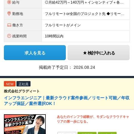
給与
◎月給42万円～140万円＋インセンティブ＋各種手当 ・エンジニア平均年収640万円 ・入社したエンジニア全員年収UP！平均180万円UP！ ・還元率80~95%！平均還元率86.9% ・単価連動型⇒
勤務地
フルリモートor全国のプロジェクト先 ◆リモート実施率93%（リモート／出社の頻度も自分で選べる） ◆UIターン歓迎！転勤なし ※(変更の範囲)上記を除く当社関連勤務地 ＼独立した評価機関による評価
働き方
フルリモートがメイン
残業時間
10時間以内
求人を見る
検討中に入れる
掲載終了予定日：
2026.08.24
NEW
正社員
株式会社グラディート
インフラエンジニア｜最新クラウド案件参画／リモート可能／年収
アップ保証／案件選択OK！
あなたのインフラ経験が、モダンなクラウドキャ
リアの第一歩になる。