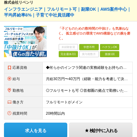
株式会社リベンリ
インフラエンジニア｜フルリモート可｜副業OK｜AWS案件中心｜
平均昇給率6%｜子育て中社員活躍中
「子どものための数時間の中抜け」も気兼ねな
く。 孤立感ゼロの環境でAWS構築などの腕を磨
く。
未経験歓迎
学歴不問
ベテランOK
完全週休2日
賞与複数月
面接1回
応募資格
◆何らかのインフラ関連の実務経験をお持ちの方 ◆学歴不問 ＜特に歓迎する方＞ ◆Linuxサーバーの構築・運用経験（3年以上） ◆パブリッククラウド（AWS / Azure / GCPいずれか）を用
給与
月給30万円〜40万円（経験・能力を考慮して決定） ※固定残業代20時間分（4.0〜5.5万円）含む／超過分は全額支給 ※経験・スキルを考慮のうえ決定いたします ※6ヶ月の試用期間あり。期間中の待遇に
勤務地
◎フルリモートも可 ◎首都圏の拠点で勤務いただくことを想定しております ■本社（湘南本社） 神奈川県藤沢市辻堂神台2-2-1 アイクロス湘南8階 └JR東海道線「辻堂駅」徒歩3分 ■東北支社 秋田
働き方
フルリモートがメイン
残業時間
20時間以内
求人を見る
検討中に入れる