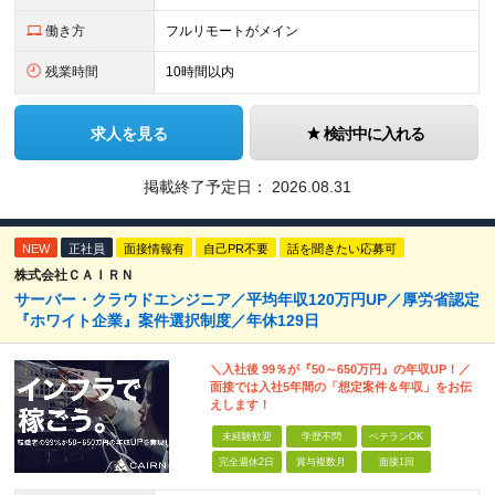
働き方
フルリモートがメイン
残業時間
10時間以内
求人を見る
検討中に入れる
掲載終了予定日：
2026.08.31
NEW
正社員
面接情報有
自己PR不要
話を聞きたい応募可
株式会社ＣＡＩＲＮ
サーバー・クラウドエンジニア／平均年収120万円UP／厚労省認定
『ホワイト企業』案件選択制度／年休129日
＼入社後 99％が『50～650万円』の年収UP！／
面接では入社5年間の「想定案件＆年収」をお伝
えします！
未経験歓迎
学歴不問
ベテランOK
完全週休2日
賞与複数月
面接1回