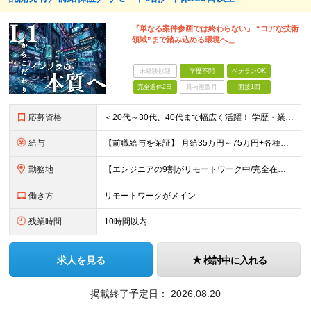
『単なる案件参画では終わらない』 “コアな技術
領域”まで踏み込める環境へ＿
未経験歓迎
学歴不問
ベテランOK
完全週休2日
賞与複数月
面接1回
応募資格
＜20代～30代、40代まで幅広く活躍！ 学歴・業界・領域不問＞ インフラエンジニアとして下記いずれかの経験がある方 ■設計・構築の経験（サーバ、ネットワーク、クラウド、セキュリティ、データベース）
給与
【前職給与を保証】 月給35万円～75万円+各種手当+決算賞与 ★資格手当や資格取得報奨金、役職手当など待遇、福利厚生が充実！ ★1年で年収100万円以上アップした社員も在籍！ ※経験・スキルを考
勤務地
【エンジニアの9割がリモートワーク中/完全在宅ワークで働くメンバーも◎】 現在、エンジニアの約9割がリモートワークを実施。 そのうち約3割がフルリモートで勤務しており、地方在住のメンバーも活躍していま
働き方
リモートワークがメイン
残業時間
10時間以内
求人を見る
検討中に入れる
掲載終了予定日：
2026.08.20