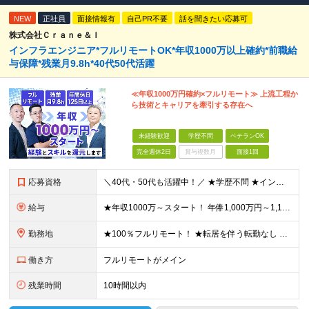
NEW
正社員
面接情報有
自己PR不要
話を聞きたい応募可
株式会社Ｃｒａｎｅ＆Ｉ
インフラエンジニア*フルリモートOK*年収1000万以上確約*前職給
与保障*残業月9.8h*40代50代活躍
≪年収1000万円確約×フルリモート≫ 上流工程か
ら技術とキャリアを牽引する存在へ
未経験歓迎
学歴不問
ベテランOK
完全週休2日
賞与複数月
面接1回
応募資格
＼40代・50代も活躍中！／ ★学歴不問 ★インフラエンジニアの経験を5年以上お持ちの方 ≪こんな方にピッタリです！≫ ◎自身の市場価値を正当に評価してほしい ◎今より年収をアップさせたい ◎多彩な
給与
★年収1000万～スタート！ 年俸1,000万円～1,162万8,000円（12分割） ※経験・スキルを考慮の上決定します ※上記金額には固定残業代（月30h分・158,400円～184,000円
勤務地
★100％フルリモート！ ★転居を伴う転勤なし 本社またはプロジェクト先にて勤務いただきます！ ※プロジェクト先は一都三県及び23区内がメイン 【本社】 東京都新宿区神楽坂1-2 研究社英語センタ
働き方
フルリモートがメイン
残業時間
10時間以内