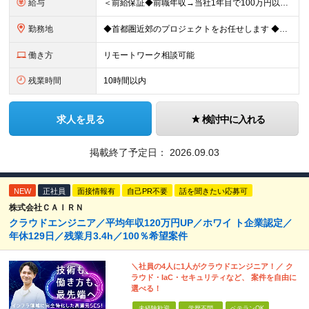
給与
＜前給保証◆前職年収→当社1年目で100万円以上アップ実績あり◆基本的に全員毎年昇給＞ 月給45万円（固定残業代：30時間分/85,470円）※PM/PL/PMO経験2年以上 月給36万円（固定残業
勤務地
◆首都圏近郊のプロジェクトをお任せします ◆転勤なし ◆自社オフィスで働ける案件もございます 【本社】 東京都中央区日本橋小伝馬町1-1 日本橋末広ビル6階 ※変更の範囲：上記を除く当社関連勤務地
働き方
リモートワーク相談可能
残業時間
10時間以内
求人を見る
検討中に入れる
掲載終了予定日：
2026.09.03
NEW
正社員
面接情報有
自己PR不要
話を聞きたい応募可
株式会社ＣＡＩＲＮ
クラウドエンジニア／平均年収120万円UP／ホワイ ト企業認定／
年休129日／残業月3.4h／100％希望案件
＼社員の4人に1人がクラウドエンジニア！／ ク
ラウド・IaC・セキュリティなど、 案件を自由に
選べる！
未経験歓迎
学歴不問
ベテランOK