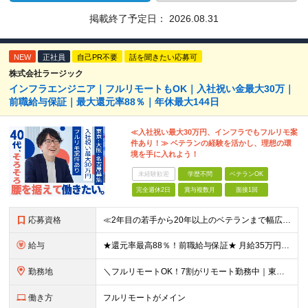
掲載終了予定日：
2026.08.31
NEW
正社員
自己PR不要
話を聞きたい応募可
株式会社ラージック
インフラエンジニア｜フルリモートもOK｜入社祝い金最大30万｜
前職給与保証｜最大還元率88％｜年休最大144日
≪入社祝い最大30万円、インフラでもフルリモ案
件あり！≫ ベテランの経験を活かし、理想の環
境を手に入れよう！
未経験歓迎
学歴不問
ベテランOK
完全週休2日
賞与複数月
面接1回
応募資格
≪2年目の若手から20年以上のベテランまで幅広く活躍！≫ ■インフラエンジニアとしての実務経験をお持ちの方 ┗サーバ・ネットワークいずれかのみでも可 ┗オンプレミスのみ経験者もOK ┗リーダー経験など
給与
★還元率最高88％！前職給与保証★ 月給35万円～＋賞与年2回 ★還元率は案件単価の76～88％！ ★入社祝い金10～30万円！住宅・在宅・家族など手当充実！ ◎経験・スキルなどを考慮し、優遇し
勤務地
＼フルリモートOK！7割がリモート勤務中｜東京・愛知・大阪で積極採用中！／ 東京・神奈川・千葉・埼玉、大阪・京都・兵庫・滋賀、愛知などのプロジェクト先、または在宅勤務 ★転勤なし ★希望するエリアで
働き方
フルリモートがメイン