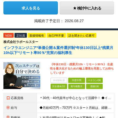
求人を見る
検討中に入れる
掲載終了予定日：
2026.08.27
NEW
正社員
面接情報有
自己PR不要
話を聞きたい応募可
株式会社ラポールスター
インフラエンジニア*単価公開＆案件選択制*年休130日以上*残業月
10h以下*リモート率90％*充実の福利厚生
《年休130日・残業月10h・リモート90％》 生産
性を最大化するための極上環境を用意してお待ち
しています
未経験歓迎
学歴不問
ベテランOK
完全週休2日
賞与複数月
面接1回
応募資格
＊30代・40代前半が中心となって活躍中！ ◆インフラ（サーバー・ネットワーク・クラウド等）の設計、構築、テストいずれかの実務経験3年以上 ◆学歴不問 ★求める人物像： ◎他責ではなく、自身のキャ
給与
◆月給40万円～70万円 ※スタート月給は、経験・能力・前職の給与等を考慮の上で決定いたします。 ※上記金額には残業の有無に関わらず、 月30時間分の固定残業代（7万6,000円～13万3,000円
勤務地
＼社員の9割がリモートワーク実施中！／ ★転勤ナシ！ ★UIターン歓迎！ 関東、関西、東海、九州・中国エリアの各プロジェクト先から希望を優先して決定。 ※リモート案件も多数あり！ ◆関東エリア