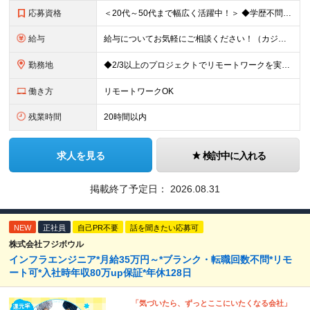
応募資格
＜20代～50代まで幅広く活躍中！＞ ◆学歴不問 ◆何らかのインフラ関連の実務経験 ★経験年数不問/運用監視レベルも歓迎 ＜こんな方は大歓迎！＞ ◎今の収入に不満がある ◎もっと上流の案件で活躍した
給与
給与についてお気軽にご相談ください！（カジュアル面談可能） 月給35万円～＋各種手当＋賞与2回 ※固定残業代は、時間外労働の有無に関わらず40時間分を87,500円～支給 ※超過分は別途支給 ※試用
勤務地
◆2/3以上のプロジェクトでリモートワークを実施中！ ≪自社拠点≫ ・東京本社／東京都千代田区丸の内二丁目6番1号 丸の内パークビルディング6階 ・関西支社／⼤阪府⼤阪市中央区安⼟町2-3-13 ⼤
働き方
リモートワークOK
残業時間
20時間以内
求人を見る
検討中に入れる
掲載終了予定日：
2026.08.31
NEW
正社員
自己PR不要
話を聞きたい応募可
株式会社フジボウル
インフラエンジニア*月給35万円～*ブランク・転職回数不問*リモ
ート可*入社時年収80万up保証*年休128日
「気づいたら、ずっとここにいたくなる会社」