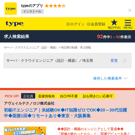
typeのアプリ
インストール
ログイン
会員登録
検討中(
0
)
MENU
92
求人検索結果
件中
1～50
件表示
サーバ・クラウドエンジニア（設計・構築） × 埼玉県の転職・求人情報
サーバ・クラウドエンジニア（設計・構築）／埼玉県
変更
保存した検索条件
PICK UP!
正社員
面接情報有
自己PR不要
話を聞きたい応募可
アヴェイルテクノロジ株式会社
初級ITエンジニア｜未経験OK◆IT知識ゼロでOK◆20～30代活躍
中◆面接1回◆リモートあり◆東京・大阪募集
◆◆設計・構築のエンジニアとして育成◆◆
「研修が終わったから」と、現場デビューを急ぐ