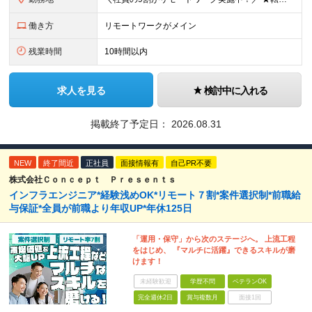
働き方
リモートワークがメイン
残業時間
10時間以内
求人を見る
検討中に入れる
掲載終了予定日：
2026.08.31
NEW
終了間近
正社員
面接情報有
自己PR不要
株式会社Ｃｏｎｃｅｐｔ Ｐｒｅｓｅｎｔｓ
インフラエンジニア*経験浅めOK*リモート７割*案件選択制*前職給
与保証*全員が前職より年収UP*年休125日
「運用・保守」から次のステージへ。 上流工程
をはじめ、 『マルチに活躍』できるスキルが磨
けます！
未経験歓迎
学歴不問
ベテランOK
完全週休2日
賞与複数月
面接1回