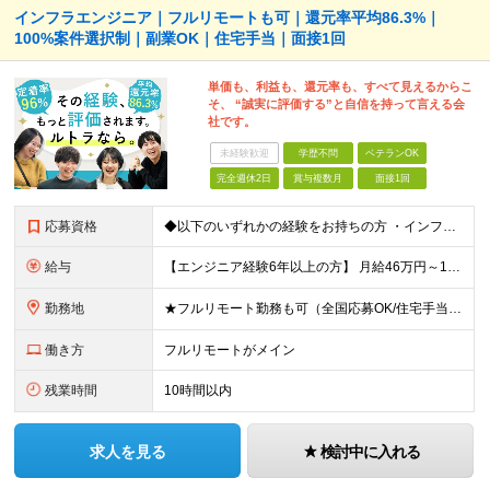
インフラエンジニア｜フルリモートも可｜還元率平均86.3%｜
100%案件選択制｜副業OK｜住宅手当｜面接1回
単価も、利益も、還元率も、すべて見えるからこ
そ、 “誠実に評価する”と自信を持って言える会
社です。
未経験歓迎
学歴不問
ベテランOK
完全週休2日
賞与複数月
面接1回
応募資格
◆以下のいずれかの経験をお持ちの方 ・インフラ設計・構築の実務経験（オンプレ/クラウドどちらもOK） ・クラウド環境下での運用保守に関する実務経験 ◆学歴不問 ＜こんな方は特に歓迎します＞ ◎これま
給与
【エンジニア経験6年以上の方】 月給46万円～100万円（固定残業代含む） ※上記月給には月30時間分の固定残業代（月8万7,400円～月19万円）を含む。超過分は全額支給。 【エンジニア経験4年以
勤務地
★フルリモート勤務も可（全国応募OK/住宅手当を支給します） ※案件によって常駐が必要になる場合があります。 ※希望がない限り、転勤はありません ※U・Iターン歓迎 ★ルトラの社員は全国各地で活躍中
働き方
フルリモートがメイン
残業時間
10時間以内
求人を見る
検討中に入れる