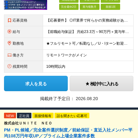
完全週休2日
賞与複数月
面接1回
応募資格
【応募要件】 ◎IT業界で何らかの実務経験がある方 └2～3ヶ月の実務経験のある方は歓迎します！ 例）PCキッティングやモバイル通信基地局の業務経験者など インフラエンジニアとして経験のある方は、
給与
【前職給与保証】 月給23.3万～90万円＋賞与年2回＋インセンティブ ★年収1000万円以上の実績あり！ ※上記月給には月20～30時間分（2万9,300円～21万7,900円）の固定残業代を含み
勤務地
★フルリモート可／転勤なし／U・Iターン歓迎★ ◎勤務地は相談の上、ご自宅近くに調整します！ 【勤務地】 本社、または東京／埼玉／千葉／神奈川／愛知／仙台のクライアント先 ◎完全在宅（フルリモート）
働き方
リモートワークがメイン
残業時間
10時間以内
求人を見る
検討中に入れる
掲載終了予定日：
2026.08.20
NEW
正社員
面接情報有
話を聞きたい応募可
株式会社ＵＮＩＴＥ ＮＥＯ
PM・PL候補／完全案件選択制度／前給保証・直近入社メンバー平
均108万円年収UP／プライム上場企業案件多数