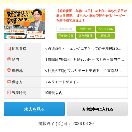
【前給保証・年休134日】 向上心に満ちた若手が
集まる環境。 彼らの才能を花開かせるリーダー
を高待遇でお迎え！
未経験歓迎
学歴不問
ベテランOK
完全週休2日
賞与複数月
面接1回
応募資格
＜必須条件＞ ・エンジニアとしての実務経験5年以上 ＜尚可条件＞ ・PM、PL経験 ・後輩指導やチームリーダーなど、何らかのリード経験 ※リーダー未経験の方のご応募も大歓迎です！ポテンシャル採用を
給与
【前職給与保証】 月給35万円～70万円＋賞与年2回＋各種手当 ※前職の給与・スキル・経験を考慮の上、決定いたします。 ※月給には固定残業代（月30時間分／5万円～10万円）を含みます。超過分は別途
勤務地
＼社員の7割がフルリモート実施中！／ 東京23区内など1都3県を中心としたプロジェクト先での勤務となります。 ※勤務地は希望を考慮します ≪本社≫ 東京都渋谷区恵比寿南1丁目3番7号 隅越ビル5階
働き方
フルリモートがメイン
残業時間
10時間以内
求人を見る
検討中に入れる
掲載終了予定日：
2026.08.20