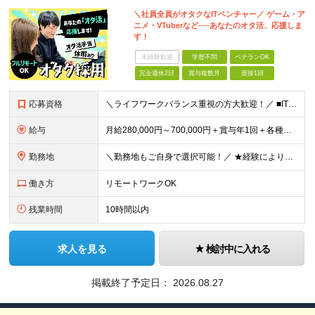
＼社員全員がオタクなITベンチャー／ ゲーム・ア
ニメ・VTuberなど──あなたのオタ活、応援しま
す！
未経験歓迎
学歴不問
ベテランOK
完全週休2日
賞与複数月
面接1回
応募資格
＼ライフワークバランス重視の方大歓迎！／ ■IT業界で何かしらの実務経験をお持ちの方（1年以上） ※技術領域や工程は不問です。 ＼こんな方はぜひご応募ください！／ ★何かに熱中できる方 ★趣味も仕事
給与
月給280,000円～700,000円＋賞与年1回＋各種手当 ★上記にはみなし残業代として月30時間分（47,750円～130,424円）を含みます。超過分は別途支給します ★経験やスキル、キャリアの
勤務地
＼勤務地もご自身で選択可能！／ ★経験によりフルリモートも対応いたします！ ★関東への転居を希望する場合は引っ越し補助あり！ 全国からのご応募お待ちしております！ ・首都圏（東京都、神奈川県、埼玉県
働き方
リモートワークOK
残業時間
10時間以内
求人を見る
検討中に入れる
掲載終了予定日：
2026.08.27