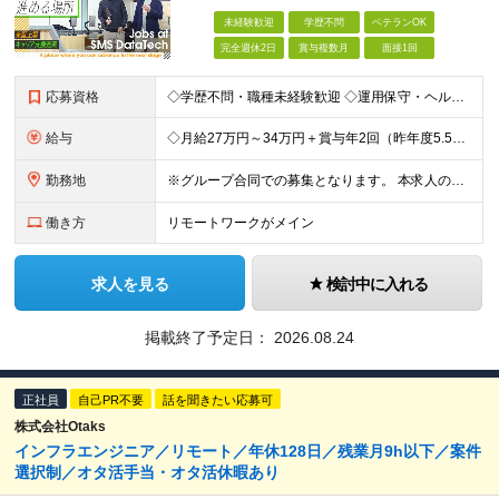
未経験歓迎
学歴不問
ベテランOK
完全週休2日
賞与複数月
面接1回
応募資格
◇学歴不問・職種未経験歓迎 ◇運用保守・ヘルプデスクなど…IT業界の経験があればOK ◎第二新卒歓迎 必須条件―MUST― ○IT業界の経験がある方 運用保守・ヘルプデスク・キッティングなど… まず
給与
◇月給27万円～34万円＋賞与年2回（昨年度5.5カ月分） ★前職の給与を保証します！ ※残業代全額支給 ※一律手当を含む ※今までの経験・スキルを考慮のうえ決定 ＼豊かな経験をお持ちの方は加給優
勤務地
※グループ合同での募集となります。 本求人の雇用は「 株式会社エス・エム・エス・データテック 」となります。 ◇転勤なし ◇8割がリモート案件 ◇東京・大阪・名古屋の拠点、またはプロジェクト先へ配
働き方
リモートワークがメイン
求人を見る
検討中に入れる
掲載終了予定日：
2026.08.24
正社員
自己PR不要
話を聞きたい応募可
株式会社Otaks
インフラエンジニア／リモート／年休128日／残業月9h以下／案件
選択制／オタ活手当・オタ活休暇あり