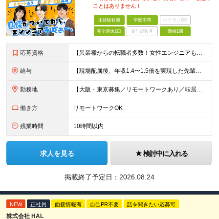
ことはありません！
未経験歓迎
学歴不問
ベテランOK
完全週休2日
賞与複数月
面接1回
応募資格
【異業種からの転職者多数！女性エンジニアも活躍中】 ◆学歴不問 ◆未経験OK ≪こんな方を歓迎しています≫ ◎未経験から成長できる環境で活躍したい方 ◎大学やスクールでIT系のスキルを学んだことのあ
給与
【現場配属後、年収1.4〜1.5倍を実現した先輩も！残業代全額支給】 ◆給与は経験やスキルに応じて決定します ◆年俸制250万円～350万円（1/12を月々支給） ≪年収UPの例≫ ◎飲食業からのキ
勤務地
【大阪・東京募集／リモートワークあり／転居を伴う転勤なし】 東京本社、大阪事務所、または東京23区内・関西（大阪・兵庫）の各クライアント先勤務 ◆入社後、約1年間はクライアント先ではなく 自社内（東
働き方
リモートワークOK
残業時間
10時間以内
求人を見る
検討中に入れる
掲載終了予定日：
2026.08.24
NEW
正社員
面接情報有
自己PR不要
話を聞きたい応募可
株式会社 HAL