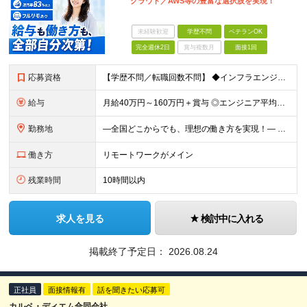
クラウド／AWS等の豊富な選択肢を実現！
未経験歓迎
学歴不問
ベテランOK
完全週休2日
賞与複数月
面接1回
応募資格
【学歴不問／転職回数不問】 ◆インフラエンジニアの経験1年以上 領域、業界、工程は問いません！ ◆こんな方にぴったり ◎これまでの経験・スキルを活かしたい方 ◎本当の実力を正当に評価してほしい方
給与
月給40万円～160万円＋賞与 ◎エンジニア平均年収820万円 ◎入社した全員が年収UPしています！（前職年収180万円UP） ◎単価連動型：還元率83％～最大100%だから高収入が実現 ◎待機時給
勤務地
―全国どこからでも、理想の働き方を実現！― 〇柔軟な勤務スタイルを実現 フレックス制度にも対応、社内業務/帰社日ゼロ。 9割以上のメンバーが「フルリモート」または「リモート併用」の働き方で活躍中。 ス
働き方
リモートワークがメイン
残業時間
10時間以内
求人を見る
検討中に入れる
掲載終了予定日：
2026.08.24
正社員
面接情報有
話を聞きたい応募可
カルペ・ディエム合同会社