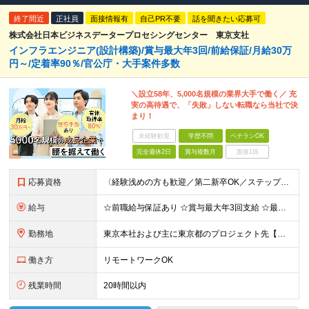
終了間近
正社員
面接情報有
自己PR不要
話を聞きたい応募可
株式会社日本ビジネスデータープロセシングセンター 東京支社
インフラエンジニア(設計構築)/賞与最大年3回/前給保証/月給30万
円～/定着率90％/官公庁・大手案件多数
＼設立58年、5,000名規模の業界大手で働く／ 充
実の高待遇で、「失敗」しない転職なら当社で決
まり！
未経験歓迎
学歴不問
ベテランOK
完全週休2日
賞与複数月
面接1回
応募資格
〈経験浅めの方も歓迎／第二新卒OK／ステップアップしたい方〉 ■インフラエンジニアとしての実務経験をお持ちの方 ⇒保守、運用、監視のみや、ヘルプデスク経験者、経験が浅めの方も歓迎します ■学歴不問
給与
☆前職給与保証あり ☆賞与最大年3回支給 ☆最大月10万円の資格手当や住宅手当あり 月給30万円～42万円（賞与年2回、各種手当込み）+残業代全額支給 ※経験、能力を考慮の上、決定いたします ※試
勤務地
東京本社および主に東京都のプロジェクト先【◎在宅勤務あり◎転勤なし】 ※東京支社／ 東京都新宿区西新宿6-5-1 新宿アイランドタワー 5F ※リモートワークは案件により異なります ※副業OK (変
働き方
リモートワークOK
残業時間
20時間以内