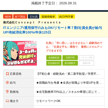
掲載終了予定日：
2026.08.31
NEW
終了間近
正社員
面接情報有
自己PR不要
株式会社Ｃｏｎｃｅｐｔ Ｐｒｅｓｅｎｔｓ
ITエンジニア/運用保守のみもOK/リモート率７割/社員全員が給与
UP/有給消化率100%/年休125日
社員に「辛い思い」はさせません！ 経験浅めで
も、「社員を守る」環境で、 着実にスキルアッ
プできます◎
未経験歓迎
学歴不問
ベテランOK
完全週休2日
賞与複数月
面接1回
応募資格
【IT初心者・経験浅め・第二新卒歓迎／学歴不問】 「IT業界に興味がある」「手に職をつけたい」という意欲を重視したポテンシャル採用です！ ★こんな方を歓迎します ・新しいことを学ぶのが好きな方 ・チ
給与
★前職給与を考慮 ★全員が前職より年収UPを実現！ ★入社後3年程度で年収50万～100万円UP可 年俸288万円～800万円（1/12を毎月支給）＋インセンティブ＋各種手当 ※経験・スキルを考慮
勤務地
★在宅勤務率70%以上／スキルや希望に応じてフルリモートも可 ★転勤なし 本社または一都三県のプロジェクト先（東陽町、浜松町などメインは東京23区内）にて勤務いただきます！ 【本社】 東京都荒川区
働き方
リモートワークOK