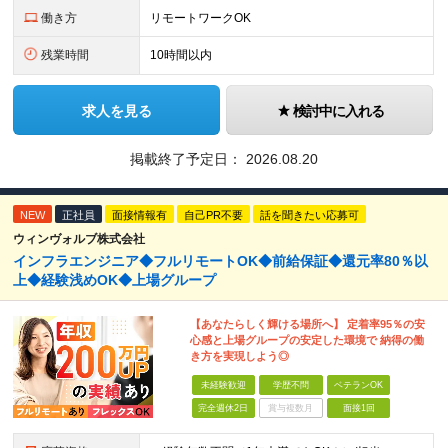
働き方
リモートワークOK
残業時間
10時間以内
求人を見る
検討中に入れる
掲載終了予定日：
2026.08.20
NEW
正社員
面接情報有
自己PR不要
話を聞きたい応募可
ウィンヴォルブ株式会社
インフラエンジニア◆フルリモートOK◆前給保証◆還元率80％以
上◆経験浅めOK◆上場グループ
【あなたらしく輝ける場所へ】 定着率95％の安
心感と上場グループの安定した環境で 納得の働
き方を実現しよう◎
未経験歓迎
学歴不問
ベテランOK
完全週休2日
賞与複数月
面接1回