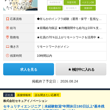
未経験歓迎
学歴不問
ベテランOK
完全週休2日
賞与複数月
面接1回
応募資格
◆何らかのインフラ経験（運用・保守・監視など）の経験がある方 ◆学歴不問 ＼こんな方にピッタリ！／ ◎これまで正しい評価を得られなかったと感じている方 ◎自身のスキルを最大限生かしたい方 ◎収入UP
給与
★前職給与保証 ★待機期間中も給与は100％支給 ◇月額40万円～70万円＋諸手当＋個人インセンティブ └年俸制480万～840万円＋諸手当（12分割） ※スキルを正当に評価し、決定します ※固定
勤務地
★社員の70％以上がリモートワークを活用中 ★一部フルリモート案件あり 都内を中心に一都三県などの各プロジェクト先にご勤務いただきます。 【本社】東京都新宿区舟町7-46 LANDDEN舟町 6F
働き方
リモートワークがメイン
残業時間
10時間以内
求人を見る
検討中に入れる
掲載終了予定日：
2026.08.24
正社員
面接情報有
話を聞きたい応募可
株式会社セキュアイノベーション
セキュリティエンジニア｜未経験歓迎*年間休日180日以上*基本残