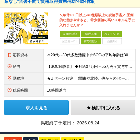
業なし*合否不問で資格取得費用補助*4勤4休制
＼年休180日以上×40種類以上の資格手当／ 圧倒
的な働きやすさと、希少価値の高いスキルを手に
入れませんか？
未経験歓迎
学歴不問
ベテランOK
完全週休2日
賞与複数月
面接1回
応募資格
≪20代～30代多数活躍中☆SOCの平均年齢は30歳≫ ■未経験歓迎 ■学歴不問 ≪こんな方にピッタリ！≫ □サイバーセキュリティやIT業界に興味がある □ずっと必要とされるスキルを身につけて活躍し
給与
【SOC経験者】 ◆月給37万円～55万円＋賞与年2回＋諸手当 └3～5年の経験者を想定 【未経験者】 ◆月給25万円～55万円＋賞与年2回＋諸手当 ※給与については経験・能力・前職給与等を十分に
勤務地
★UIターン歓迎！ (関東や北陸、他からのIターン・外国籍の方の移住などたくさんの例があります！) ■福岡オフィス 福岡県福岡市中央区渡辺通二丁目4番8号 福岡小学館ビル5F サービスオフィス福岡薬
残業時間
10時間以内
求人を見る
検討中に入れる
掲載終了予定日：
2026.08.24