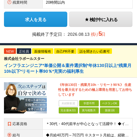
残業時間
20時間以内
求人を見る
検討中に入れる
5
掲載終了予定日：
2026.08.13
残り
日
NEW
正社員
面接情報有
自己PR不要
話を聞きたい応募可
株式会社ラポールスター
インフラエンジニア*単価公開＆案件選択制*年休130日以上*残業月
10h以下*リモート率90％*充実の福利厚生
《年休130日・残業月10h・リモート90％》 生産
性を最大化するための極上環境を用意してお待ち
しています
未経験歓迎
学歴不問
ベテランOK
完全週休2日
賞与複数月
面接1回
応募資格
＊30代・40代前半が中心となって活躍中！ ◆インフラ（サーバー・ネットワーク・クラウド等）の設計、構築、テストいずれかの実務経験3年以上 ◆学歴不問 ★求める人物像： ◎他責ではなく、自身のキャ
給与
◆月給40万円～70万円 ※スタート月給は、経験・能力・前職の給与等を考慮の上で決定いたします。 ※上記金額には残業の有無に関わらず、 月30時間分の固定残業代（7万6,000円～13万3,000円