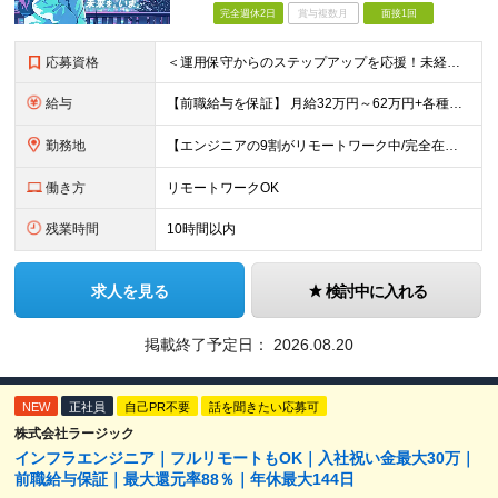
完全週休2日
賞与複数月
面接1回
応募資格
＜運用保守からのステップアップを応援！未経験からの挑戦も大歓迎です♪＞ ■インフラエンジニアとして何らかの実務経験がある方（経験領域不問） ■学歴不問 【こんな方にピッタリの環境です！】 ・運用保守
給与
【前職給与を保証】 月給32万円～62万円+各種手当+決算賞与 ★資格手当や資格取得報奨金、役職手当など待遇、福利厚生が充実！ ★1年で年収60万円以上アップした社員が多数！ ※経験・スキルを考慮
勤務地
【エンジニアの9割がリモートワーク中/完全在宅ワークで働くメンバーも◎】 現在、エンジニアの約9割がリモートワークを実施。 そのうち約3割がフルリモートで勤務しており、地方在住のメンバーも活躍していま
働き方
リモートワークOK
残業時間
10時間以内
求人を見る
検討中に入れる
掲載終了予定日：
2026.08.20
NEW
正社員
自己PR不要
話を聞きたい応募可
株式会社ラージック
インフラエンジニア｜フルリモートもOK｜入社祝い金最大30万｜
前職給与保証｜最大還元率88％｜年休最大144日