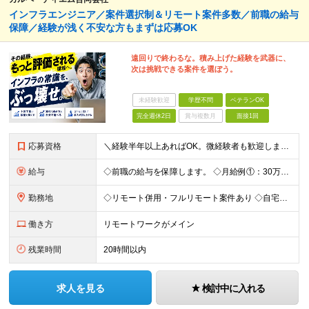
インフラエンジニア／案件選択制＆リモート案件多数／前職の給与
保障／経験が浅く不安な方もまずは応募OK
遠回りで終わるな。積み上げた経験を武器に、
次は挑戦できる案件を選ぼう。
未経験歓迎
学歴不問
ベテランOK
完全週休2日
賞与複数月
面接1回
応募資格
＼経験半年以上あればOK。微経験者も歓迎します！／ ■ インフラエンジニアとしての経験がある方 （運用・構築・設計など工程不問／オンプレ・クラウド不問） ■ 学歴不問・第二新卒歓迎 ■ 社会人歴1
給与
◇前職の給与を保障します。 ◇月給例①：30万～ ※経験1年程度を目安 ◇月給例②：41万～ ※経験3年程度を目安 ※試用期間6か月（給与・待遇の変動はありません。） ＼昇給について／ 案件単価の
勤務地
◇リモート併用・フルリモート案件あり ◇自宅、または案件先（東京23区がメイン・埼玉・神奈川・千葉にもあり） ＼管理がなく自由な環境／ 日報はもちろん、帰社日の強制も一切なし！ 自分らしく働ける環境
働き方
リモートワークがメイン
残業時間
20時間以内
求人を見る
検討中に入れる