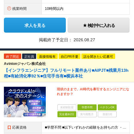
残業時間
10時間以内
求人を見る
検討中に入れる
掲載終了予定日：
2026.08.27
終了間近
正社員
面接情報有
自己PR不要
話を聞きたい応募可
Avintonジャパン株式会社
【インフラエンジニア】フルリモート案件あり■AIPJT■残業月13h
程■有給消化率92％■住宅手当有■横浜本社
現状のままで、AI時代を牽引するエンジニアにな
れますか？
未経験歓迎
学歴不問
ベテランOK
完全週休2日
賞与複数月
面接1回
応募資格
■学歴不問 ■以下いずれかの経験をお持ちの方 ・AWS／Azure／GCPいずれかの利用経験 ・サーバー、ネットワーク、クラウドいずれかの設計・構築・運用経験 ☆運用保守経験のみの方も歓迎します！