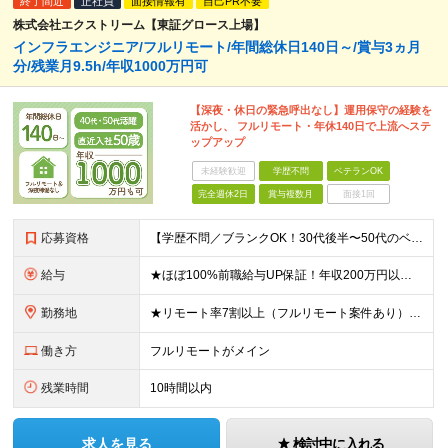
終了間近
正社員
面接情報有
自己PR不要
株式会社エクストリーム【東証グロース上場】
インフラエンジニア/フルリモート/年間総休日140日～/賞与3ヵ月
分/残業月9.5h/年収1000万円可
【深夜・休日の緊急呼出なし】運用保守の経験を
活かし、 フルリモート・年休140日で上流へステ
ップアップ
未経験歓迎
学歴不問
ベテランOK
完全週休2日
賞与複数月
面接1回
応募資格
【学歴不問／ブランクOK！30代後半〜50代のベテラン層が多数活躍中】 ■キャリアアップを目指す方、大歓迎！ ■次のいずれかに当てはまる方 ・Linux/Unixサーバ運用経験1年以上の方 └運
給与
★ほぼ100%前職給与UP保証！年収200万円以上UPの事例あり 【想定年収レンジ】 ▼上流工程経験者：600万円～1,000万円 ▼運用保守から上流へ：450万円～700万円 【インフラの上流工
勤務地
★リモート率7割以上（フルリモート案件あり） ★転居支援金/地方からの上京も応援します（北海道出身エンジニアも活躍中） ★引っ越し支援金で上京をサポート ・100km以上300km未満の引っ越し →
働き方
フルリモートがメイン
残業時間
10時間以内
求人を見る
検討中に入れる