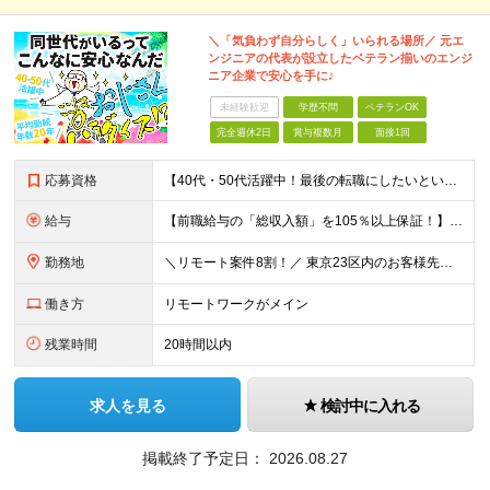
＼「気負わず自分らしく」いられる場所／ 元エ
ンジニアの代表が設立したベテラン揃いのエンジ
ニア企業で安心を手に♪
未経験歓迎
学歴不問
ベテランOK
完全週休2日
賞与複数月
面接1回
応募資格
【40代・50代活躍中！最後の転職にしたいという方も大歓迎です◎】 ●学歴不問 ●インフラ（サーバ・ネットワーク）または開発の経験がある方 ＼こんな方を待っています／ ★「今の職場では正当に評価され
給与
【前職給与の「総収入額」を105％以上保証！】 ■賞与年2回＋業績賞与 ■年収900万円・1000万円以上も可能 ■全社員が前職より105％～140％の給与UPを実現 月給35万円〜120万円＋賞与
勤務地
＼リモート案件8割！／ 東京23区内のお客様先にて勤務していただきます。 本社所在地：神奈川県横浜市瀬谷区本郷3-1-17 第2斉藤ビル2F (変更の範囲)上記を除く当社関連勤務地
働き方
リモートワークがメイン
残業時間
20時間以内
求人を見る
検討中に入れる
掲載終了予定日：
2026.08.27