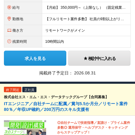
給与
【月給】 350,000円～（上限なし） （固定残業代20時間分16,600円～を含む） ∟経験やスキルにより、決定いたします。 ∟みなし残業代は、時間外労働の有無に関わらず支給します ∟20時間を超
勤務地
【フルリモート案件多数】 社員の9割以上がリモートワークを導入！ 【勤務地】 自宅／本社オフィス／大阪支社／東京23区内のプロジェクト先への勤務 ・プロジェクト先は、居住地やご自身の希望等を考慮の上
働き方
リモートワークがメイン
残業時間
10時間以内
求人を見る
検討中に入れる
掲載終了予定日：
2026.08.31
終了間近
正社員
株式会社エス・エム・エス・データテックグループ【合同募集】
ITエンジニア／自社チームに配属／賞与5.5か月分／リモート案件
80％／年収UP確約／200万円のスキル支援有
◎自社チームで技術指導／直請け・プライム案件
多数◎ 運用保守・ヘルプデスク・キッティング
からステップアップ！