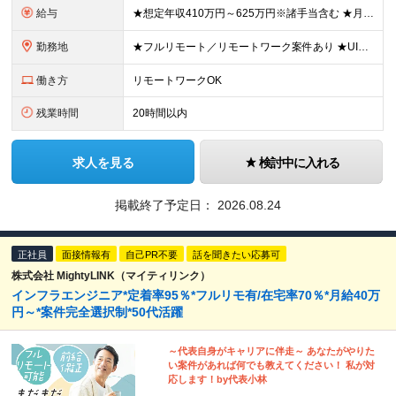
給与
★想定年収410万円～625万円※諸手当含む ★月給30万円～50万円 【クラウド設計・構築経験5年以上の方】 月給45万円～50万円 【設計・構築経験3年以上の方】 月給35万円～45万円 【
勤務地
★フルリモート／リモートワーク案件あり ★UIターン歓迎 ★転勤はありません ＜勤務先＞ 横浜本社オフィスまたは神奈川県内の プロジェクト拠点（横浜市・川崎市） ＜横浜本社＞ 神奈川県横浜市西区花
働き方
リモートワークOK
残業時間
20時間以内
求人を見る
検討中に入れる
掲載終了予定日：
2026.08.24
正社員
面接情報有
自己PR不要
話を聞きたい応募可
株式会社 MightyLINK（マイティリンク）
インフラエンジニア*定着率95％*フルリモ有/在宅率70％*月給40万
円～*案件完全選択制*50代活躍
～代表自身がキャリアに伴走～ あなたがやりた
い案件があれば何でも教えてください！ 私が対
応します！by代表小林