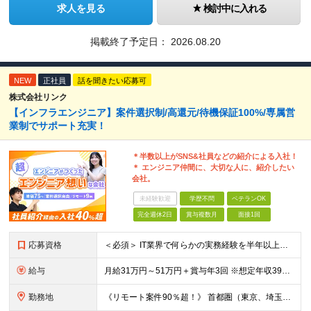
求人を見る
検討中に入れる
掲載終了予定日：
2026.08.20
NEW
正社員
話を聞きたい応募可
株式会社リンク
【インフラエンジニア】案件選択制/高還元/待機保証100%/専属営
業制でサポート充実！
＊半数以上がSNS&社員などの紹介による入社！
＊ エンジニア仲間に、大切な人に、紹介したい
会社。
未経験歓迎
学歴不問
ベテランOK
完全週休2日
賞与複数月
面接1回
応募資格
＜必須＞ IT業界で何らかの実務経験を半年以上お持ちの方（使用言語不問） ＜こんなご希望があれば、ぜひ当社にご相談ください＞ ◎ スキルや成果にしっかり見合った給与を受け取りたい ◎ 残業を
給与
月給31万円～51万円＋賞与年3回 ※想定年収394万円～1,032万円 ★年間300万円の賞与実績あり ★平均昇給額3万円 ★エンジニアへの還元率75％（実質78.9%） ※経験・能力を考慮し
勤務地
《リモート案件90％超！》 首都圏（東京、埼玉、千葉、神奈川）、大阪、名古屋、福岡のプロジェクト先やリモートでの勤務となります。 ※面接から入社まで全てオンラインで完結できます！ ※帰社日自