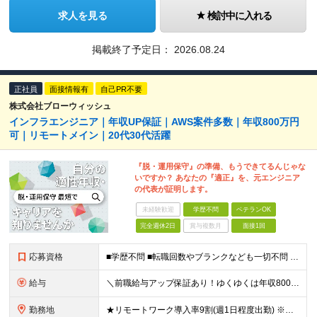
求人を見る
検討中に入れる
掲載終了予定日：
2026.08.24
正社員
面接情報有
自己PR不要
株式会社ブローウィッシュ
インフラエンジニア｜年収UP保証｜AWS案件多数｜年収800万円
可｜リモートメイン｜20代30代活躍
『脱・運用保守』の準備、もうできてるんじゃな
いですか？ あなたの『適正』を、元エンジニア
の代表が証明します。
未経験歓迎
学歴不問
ベテランOK
完全週休2日
賞与複数月
面接1回
応募資格
■学歴不問 ■転職回数やブランクなども一切不問 ■インフラエンジニアとしての経験をお持ちの方(目安2年以上）
給与
＼前職給与アップ保証あり！ゆくゆくは年収800万以上も可能／ ■設計・構築のご経験がある方 月給45万円～＋インセンティブ 入社後、年収が300万円と大幅にアップした事例もございます！ 前職と同等
勤務地
★リモートワーク導入率9割(週1日程度出勤) ※出社が伴う場合は東京23区・横浜を中心としたクライアント先になります。 ※配属先は希望を考慮します。 【本社】 東京都千代田区神田須田町1-3-33