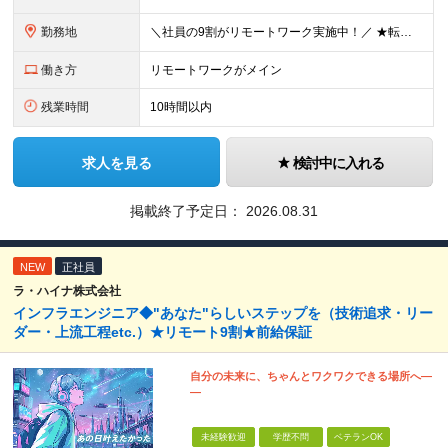
勤務地
＼社員の9割がリモートワーク実施中！／ ★転勤ナシ！ ★UIターン歓迎！ 関東、関西、東海、九州・中国エリアの各プロジェクト先から希望を優先して決定。 ※リモート案件も多数あり！ ◆関東エリア
働き方
リモートワークがメイン
残業時間
10時間以内
求人を見る
検討中に入れる
掲載終了予定日：
2026.08.31
NEW
正社員
ラ・ハイナ株式会社
インフラエンジニア◆"あなた"らしいステップを（技術追求・リー
ダー・上流工程etc.）★リモート9割★前給保証
自分の未来に、ちゃんとワクワクできる場所へ―
―
未経験歓迎
学歴不問
ベテランOK