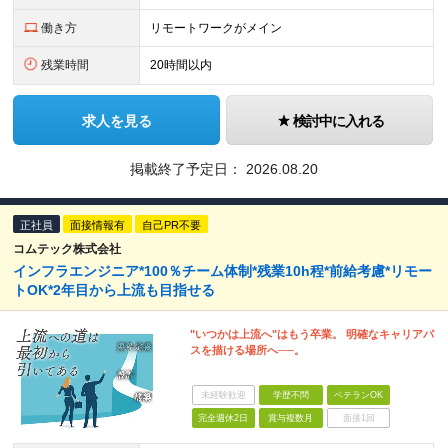
働き方
リモートワークがメイン
残業時間
20時間以内
求人を見る
検討中に入れる
掲載終了予定日：
2026.08.20
正社員
面接情報有
自己PR不要
コムテック株式会社
インフラエンジニア*100％チーム体制*残業10h程*前給考慮*リモー
トOK*2年目から上流も目指せる
"いつかは上流へ"はもう卒業。 明確なキャリアパ
スを描ける場所へ──。
未経験歓迎
学歴不問
ベテランOK
完全週休2日
賞与複数月
面接1回