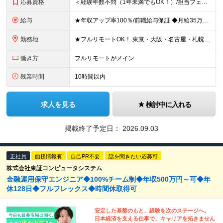
応募資格
＜経験年数不問（1年未満でもOK！）/担当フェーズ不問/ブランクOK＞ ◆開発またはインフラに携わった経験がある方（業界・経験年数不問） ◆学歴不問 ＼＼まずは気軽にご応募ください！／／ ★研修明
給与
★年収アップ率100％/前職給与保証 ◆月給35万円～110万円＜入社時から年収200万円UP実現多数！還元率80％以上＞ ※上記は最低保証額。経験・年齢・能力などを考慮の上、優遇いたします。 ※上
勤務地
★フルリモートOK！ 東京・大阪・名古屋・札幌・福岡の支社及び周辺のプロジェクト先（関東・関西・東海・北海道・福岡）での勤務となります。 ※勤務地はお選びいただけます ※希望されない転勤は発生しま
働き方
フルリモートがメイン
残業時間
10時間以内
求人を見る
検討中に入れる
掲載終了予定日：
2026.09.03
正社員
面接情報有
自己PR不要
話を聞きたい応募可
株式会社東証コンピュータシステム
金融運用保守エンジニア◆100%チーム制◆年収500万円～可◆年
休128日◆フルフレックス◆時間休取得可
安定した基盤のもと、経験を次のステージへ。
日本経済を支える仕事で、キャリアを拓きません