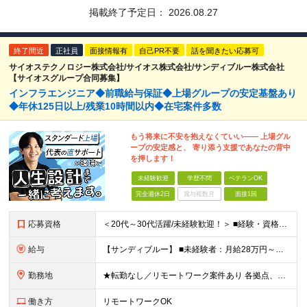
掲載終了予定日：
2026.08.27
終了間近
正社員
面接情報有
自己PR不要
話を聞きたい応募可
サイオステクノロジー株式会社/サイオス株式会社/サンディブルー株式会社
【サイオスグループ合同募集】
インフラエンジニア◆前職給与保証◆上場グループの安定基盤あり
◆年休125日以上/残業10時間以内◆在宅案件多数
もう将来に不安を抱えなくていい―― 上場グル
ープの安定感と、 寄り添う支援であなたの背中
を押します！
未経験歓迎
学歴不問
ベテランOK
完全週休2日
賞与複数月
面接1回
応募資格
＜20代～30代活躍/未経験歓迎！＞ ■経験・資格不問 ■学歴不問 ★「安定環境で長く働きたい」「クラウドスキルを磨きたい」 という方はぜひご応募ください◎
給与
【サンディブルー】 ■未経験者：月給28万円～（固定残業代20h分/3万4392円～含む） ■経験者：月給35万円～80万円（固定残業代20h分/4万6296円～含む） ※入社後半年間は契約社員、正社
勤務地
★転勤なし／リモートワーク案件あり 各拠点、もしくは案件先のクライアントオフィス、在宅リモート。 ■サイオス・サイオステクノロジー：東京都港区南麻布2-12-3 サイオスビル ■サンディブルー：東
働き方
リモートワークOK