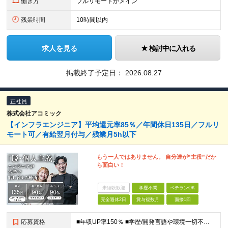
働き方
フルリモートがメイン
残業時間
10時間以内
求人を見る
検討中に入れる
掲載終了予定日：
2026.08.27
正社員
株式会社アコミック
【インフラエンジニア】平均還元率85％／年間休日135日／フルリ
モート可／有給翌月付与／残業月5h以下
もう一人ではありません。 自分達が”主役”だか
ら面白い！
未経験歓迎
学歴不問
ベテランOK
完全週休2日
賞与複数月
面接1回
応募資格
■年収UP率150％ ■学歴/開発言語や環境一切不問 ■第二新卒・既卒歓迎 ■経験浅め・ブランクがある方もOK！ 【必須条件】 インフラエンジニアの実務経験1年以上の方 ★PM/PLへのキャリアU