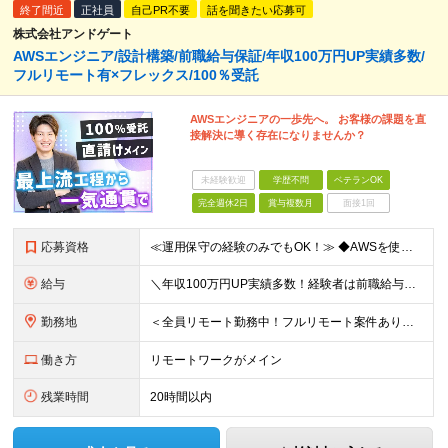
終了間近
正社員
自己PR不要
話を聞きたい応募可
株式会社アンドゲート
AWSエンジニア/設計構築/前職給与保証/年収100万円UP実績多数/
フルリモート有×フレックス/100％受託
AWSエンジニアの一歩先へ。 お客様の課題を直
接解決に導く存在になりませんか？
未経験歓迎
学歴不問
ベテランOK
完全週休2日
賞与複数月
面接1回
応募資格
≪運用保守の経験のみでもOK！≫ ◆AWSを使用したことがある方 ◆学歴不問 【こんな方をお待ちしています！】 ■常に新しい仕組みやテクノロジーを模索したい方 ■AWSを使い倒してスキルアップしたい
給与
＼年収100万円UP実績多数！経験者は前職給与保証／ ★想定年収400～800万円 ※ご経験・スキル・資格を考慮して決定します 月給29.1万円～＋テレワーク手当2万円＋賞与年2回 ※上記金額には固
勤務地
＜全員リモート勤務中！フルリモート案件あり＞ 本社：東京都中央区銀座2-14-4 銀座スクエア8F ★リモートができるため、地方在住者も3割ほどいます！ ★フルリモートの場合でも、必要に応じて月
働き方
リモートワークがメイン
残業時間
20時間以内