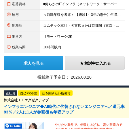
応募資格
■何らかのITインフラ（ネットワーク・サーバー等）の運用・保守・監視経験をお持ちの方 ■学歴不問 ＜以下のような方を歓迎します＞ ■早期から上流工程にチャレンジしていきたい方 ■チームワークを大切に
給与
＜前職年収を考慮＞ 【経験1～3年の場合】年収410万円～464万円 月給29万6000円～月給33万5500円+賞与年2回（6・12月） ※みなし残業代（10時間分／2万2000円～2万3500円）
勤務地
コムテック本社・各支店または首都圏（東京・神奈川・埼玉・千葉）のクライアント様のワークスペースにて勤務いただきます。 ＜各拠点について＞ ■東京本社／東京都港区芝浦1-2-1 シーバンスＮ館10F
働き方
リモートワークOK
残業時間
10時間以内
求人を見る
検討中に入れる
掲載終了予定日：
2026.08.20
正社員
自己PR不要
話を聞きたい応募可
株式会社ＩＴエグゼクティブ
インフラエンジニア◆AI時代に代替されないエンジニアへ／還元率
83％／2人に1人が参画後も年収アップ
やりたい案件で、年収も上げる。 高い営業力で