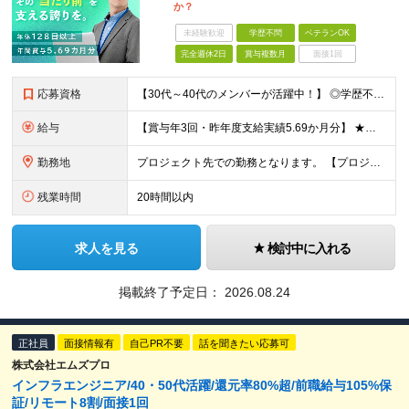
か？
未経験歓迎
学歴不問
ベテランOK
完全週休2日
賞与複数月
面接1回
応募資格
【30代～40代のメンバーが活躍中！】 ◎学歴不問 ◎システム運用・保守の実務経験をお持ちの方 ◎リーダーまたはプロジェクトマネジメント経験がある、または挑戦したい方 ★インフラエンジニアとして次の
給与
【賞与年3回・昨年度支給実績5.69か月分】 ★想定年収500万円～ ★前職給与考慮あり 月給27万円～59万円 +残業代全額支給(1分単位、監督職以下) +人事評価による賞与年2回（4月/10月）
勤務地
プロジェクト先での勤務となります。 【プロジェクト先】 ◆東京都内 ※本社／東京都港区虎ノ門5-13-1 虎ノ門40MTビル 8F ※原則として転居を伴う転勤はありません ※(変更の範囲)上記を除
残業時間
20時間以内
求人を見る
検討中に入れる
掲載終了予定日：
2026.08.24
正社員
面接情報有
自己PR不要
話を聞きたい応募可
株式会社エムズプロ
インフラエンジニア/40・50代活躍/還元率80%超/前職給与105%保
証/リモート8割/面接1回