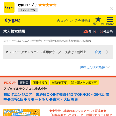
typeのアプリ
インストール
ログイン
会員登録
検討中(
0
)
MENU
29
求人検索結果
件中
1～29
件表示
ネットワークエンジニア（運用保守） × 一次請け案件比率7割以上の転職・求人情報
ネットワークエンジニア（運用保守）／一次請け７割以上
変更
保存した検索条件
PICK UP!
正社員
面接情報有
自己PR不要
話を聞きたい応募可
アヴェイルテクノロジ株式会社
初級ITエンジニア｜未経験OK◆IT知識ゼロでOK◆20～30代活躍
中◆面接1回◆リモートあり◆東京・大阪募集
◆◆設計・構築のエンジニアとして育成◆◆
「研修が終わったから」と、現場デビューを急ぐ