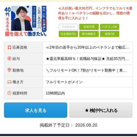
≪入社祝い最大30万円、インフラでもフルリモ案
件あり！≫ ベテランの経験を活かし、理想の環
境を手に入れよう！
未経験歓迎
学歴不問
ベテランOK
完全週休2日
賞与複数月
面接1回
応募資格
≪2年目の若手から20年以上のベテランまで幅広く活躍！≫ ■インフラエンジニアとしての実務経験をお持ちの方 ┗サーバ・ネットワークいずれかのみでも可 ┗オンプレミスのみ経験者もOK ┗リーダー経験など
給与
★還元率最高88％！前職給与保証★ 月給35万円～＋賞与年2回 ★還元率は案件単価の76～88％！ ★入社祝い金10～30万円！住宅・在宅・家族など手当充実！ ◎経験・スキルなどを考慮し、優遇し
勤務地
＼フルリモートOK！7割がリモート勤務中｜東京・愛知・大阪で積極採用中！／ 東京・神奈川・千葉・埼玉、大阪・京都・兵庫・滋賀、愛知などのプロジェクト先、または在宅勤務 ★転勤なし ★希望するエリアで
働き方
フルリモートがメイン
残業時間
10時間以内
求人を見る
検討中に入れる
掲載終了予定日：
2026.08.20