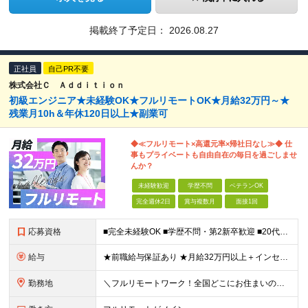
掲載終了予定日：
2026.08.27
正社員
自己PR不要
株式会社Ｃ Ａｄｄｉｔｉｏｎ
初級エンジニア★未経験OK★フルリモートOK★月給32万円～★
残業月10h＆年休120日以上★副業可
◆≪フルリモート×高還元率×帰社日なし≫◆ 仕
事もプライベートも自由自在の毎日を過ごしませ
んか？
未経験歓迎
学歴不問
ベテランOK
完全週休2日
賞与複数月
面接1回
応募資格
■完全未経験OK ■学歴不問・第2新卒歓迎 ■20代～30代まで活躍中 経験よりも“目標があるか”を面接では見ています！ 「ITスキルを身につけて安定したキャリアを歩みたい」 「推し活のために収入U
給与
★前職給与保証あり ★月給32万円以上＋インセンティブあり 月給32万円以上＋インセンティブ＋各種手当 ※上記には固定残業代（月30時間・44,400円～）を含みます ※超過分は別途支給します ※試
勤務地
＼フルリモートワーク！全国どこにお住まいの方も大歓迎／ 現在、10名中8名がフルリモートで活躍中！ フルリモート・ハイブリット案件を数多く保有しているため、 住む場所は全国どこでもOKです◎ ＼フ