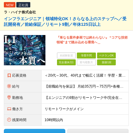
NEW
正社員
ラ・ハイナ株式会社
インフラエンジニア｜領域特化OK！さらなる上のステップへ／受
託開発有／前給保証／リモート9割／年休125日以上
『単なる案件参画では終わらない』 “コアな技術
領域”まで踏み込める環境へ＿
未経験歓迎
学歴不問
ベテランOK
完全週休2日
賞与複数月
面接1回
応募資格
＜20代～30代、40代まで幅広く活躍！ 学歴・業界・領域不問＞ インフラエンジニアとして下記いずれかの経験がある方 ■設計・構築の経験（サーバ、ネットワーク、クラウド、セキュリティ、データベース）
給与
【前職給与を保証】 月給35万円～75万円+各種手当+決算賞与 ★資格手当や資格取得報奨金、役職手当など待遇、福利厚生が充実！ ★1年で年収100万円以上アップした社員も在籍！ ※経験・スキルを考
勤務地
【エンジニアの9割がリモートワーク中/完全在宅ワークで働くメンバーも◎】 現在、エンジニアの約9割がリモートワークを実施。 そのうち約3割がフルリモートで勤務しており、地方在住のメンバーも活躍していま
働き方
リモートワークがメイン
残業時間
10時間以内