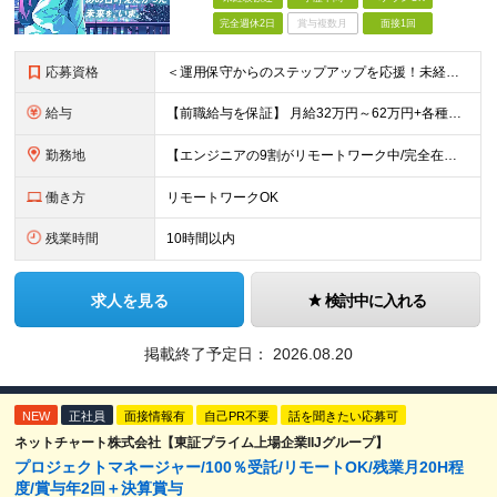
完全週休2日
賞与複数月
面接1回
応募資格
＜運用保守からのステップアップを応援！未経験からの挑戦も大歓迎です♪＞ ■インフラエンジニアとして何らかの実務経験がある方（経験領域不問） ■学歴不問 【こんな方にピッタリの環境です！】 ・運用保守
給与
【前職給与を保証】 月給32万円～62万円+各種手当+決算賞与 ★資格手当や資格取得報奨金、役職手当など待遇、福利厚生が充実！ ★1年で年収60万円以上アップした社員が多数！ ※経験・スキルを考慮
勤務地
【エンジニアの9割がリモートワーク中/完全在宅ワークで働くメンバーも◎】 現在、エンジニアの約9割がリモートワークを実施。 そのうち約3割がフルリモートで勤務しており、地方在住のメンバーも活躍していま
働き方
リモートワークOK
残業時間
10時間以内
求人を見る
検討中に入れる
掲載終了予定日：
2026.08.20
NEW
正社員
面接情報有
自己PR不要
話を聞きたい応募可
ネットチャート株式会社【東証プライム上場企業IIJグループ】
プロジェクトマネージャー/100％受託/リモートOK/残業月20H程
度/賞与年2回＋決算賞与