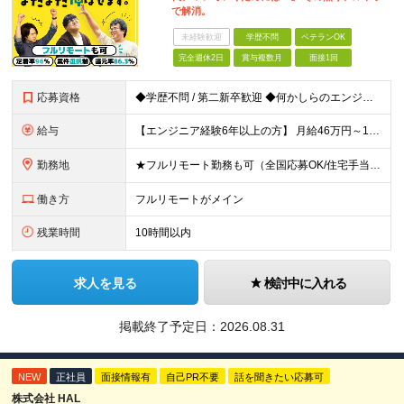
で解消。
未経験歓迎
学歴不問
ベテランOK
完全週休2日
賞与複数月
面接1回
応募資格
◆学歴不問 / 第二新卒歓迎 ◆何かしらのエンジニア経験をお持ちの方 （言語・期間・フェーズ不問） 経験浅めの方も遠慮なくご応募ください！ ■入社前Q＆A ────── ◎実力に見合った報酬が手に
給与
【エンジニア経験6年以上の方】 月給46万円～100万円（固定残業代含む） ※上記月給には月30時間分の固定残業代（月8万7,400円～月19万円）を含む。超過分は全額支給。 【エンジニア経験4年以
勤務地
★フルリモート勤務も可（全国応募OK/住宅手当を支給します） ※案件によって常駐が必要になる場合があります。 ※希望がない限り、転勤はありません ※U・Iターン歓迎 ★ルトラの社員は全国各地で活躍中
働き方
フルリモートがメイン
残業時間
10時間以内
求人を見る
検討中に入れる
掲載終了予定日：
2026.08.31
NEW
正社員
面接情報有
自己PR不要
話を聞きたい応募可
株式会社 HAL