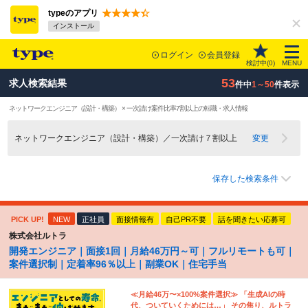
typeのアプリ
インストール
ログイン
会員登録
検討中(
0
)
MENU
53
求人検索結果
件中
1～50
件表示
ネットワークエンジニア（設計・構築） × 一次請け案件比率7割以上の転職・求人情報
ネットワークエンジニア（設計・構築）／一次請け７割以上
変更
保存した検索条件
PICK UP!
NEW
正社員
面接情報有
自己PR不要
話を聞きたい応募可
株式会社ルトラ
開発エンジニア｜面接1回｜月給46万円～可｜フルリモートも可｜
案件選択制｜定着率96％以上｜副業OK｜住宅手当
≪月給46万〜×100%案件選択≫ 「生成AIの時
代、ついていくためには…」 その焦り、ルトラ