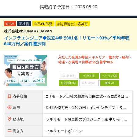
掲載終了予定日：
2026.08.20
NEW
正社員
自己PR不要
話を聞きたい応募可
株式会社VISIONARY JAPAN
インフラエンジニア◆設立4年で381名！リモート93%／平均年収
640万円／案件選択制
入社した全員が希望＜キャリア・働き方・給与・
待遇＞を実現⇒待機者0&定着率98%
未経験歓迎
学歴不問
ベテランOK
完全週休2日
賞与複数月
面接1回
応募資格
□リモート／出社の頻度も自由に選べる □選考は役員とWeb面談1回のみ □学歴不問／第二新卒歓迎／ブランクOK 【応募条件】 ◎インフラエンジニアの実務経験1年以上をお持ちの方 └運用・監視だけの方
給与
◎月給42万円～140万円＋インセンティブ＋各種手当 ・エンジニア平均年収640万円 ・入社したエンジニア全員年収UP！平均180万円UP！ ・還元率80~95%！平均還元率86.9% ・単価連動型⇒
勤務地
フルリモートor全国のプロジェクト先 ◆リモート実施率93%（リモート／出社の頻度も自分で選べる） ◆UIターン歓迎！転勤なし ※(変更の範囲)上記を除く当社関連勤務地 ＼独立した評価機関による評価
働き方
フルリモートがメイン