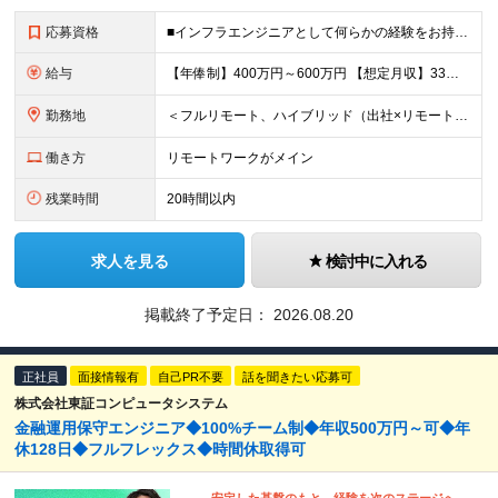
応募資格
■インフラエンジニアとして何らかの経験をお持ちの方 ∟運用や保守の方も歓迎します！業界/担当フェーズは問いません 100％チーム配属なので、サポート体制が整っています！ ■学歴不問 ＜こんな想い
給与
【年俸制】400万円～600万円 【想定月収】33万3,350円～50万円 ※経験・スキル・保有資格などを考慮して決定します。 ※月額給与は年俸の12分の1を毎月支給します。 ※年俸には前払退職金、住
勤務地
＜フルリモート、ハイブリッド（出社×リモート）案件多数！＞ ■本社／東京都千代田区平河町2丁目16番1号 平河町森タワー ※転居を伴う転勤はありません。 ■クライアント先（東京・神奈川・千葉・埼玉）
働き方
リモートワークがメイン
残業時間
20時間以内
求人を見る
検討中に入れる
掲載終了予定日：
2026.08.20
正社員
面接情報有
自己PR不要
話を聞きたい応募可
株式会社東証コンピュータシステム
金融運用保守エンジニア◆100%チーム制◆年収500万円～可◆年
休128日◆フルフレックス◆時間休取得可