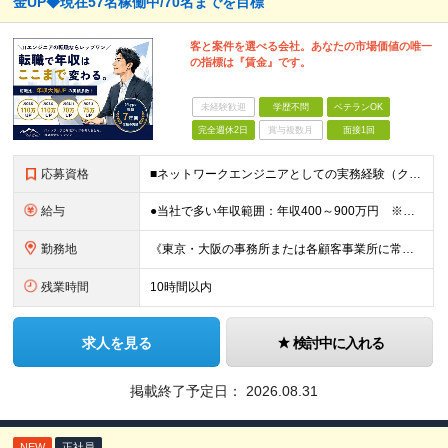
金UP◆現在57名稼働中/70名までを目標
客と案件を選べる会社。あなたの市場価値の唯一
の指標は『賃金』です。
未経験歓迎
学歴不問
ベテランOK
完全週休2日
賞与複数月
面接1回
応募資格
■ネットワークエンジニアとしての実務経験（クラウド/オンプレイス、セキュリティ、ネットワーク、サーバ、物理層） ■SES（客先常駐）経験 ■学歴不問 ■初心者・未経験者 基本劇に対象外（本人の努力によ
給与
●当社で多い年収範囲：年収400～900万円 ※顧客請求単価は65万円～115万円。 ●月給30万円～60万円＋各種手当 ※前職・経験に応じて決定します。 ※月給額にはみなし残業代（25時間分）を含み
勤務地
《東京・大阪の事務所または各顧客事業所に常駐》 ※配属先は個人の適性・経験・居住地を考慮 ※会社都合の転勤はありません ■東京事業所／東京都千代田区富士見2-10-2 飯田橋グラン・ブルーム ■大阪
残業時間
10時間以内
求人を見る
検討中に入れる
掲載終了予定日：
2026.08.31
NEW
正社員