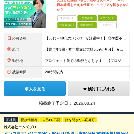
安定した基盤のもと、経験を次のステージへ。
日本経済を支える仕事で、キャリアを拓きません
か？
未経験歓迎
学歴不問
ベテランOK
完全週休2日
賞与複数月
面接1回
応募資格
【30代～40代のメンバーが活躍中！】 ◎学歴不問 ◎システム運用・保守の実務経験をお持ちの方 ◎リーダーまたはプロジェクトマネジメント経験がある、または挑戦したい方 ★インフラエンジニアとして次の
給与
【賞与年3回・昨年度支給実績5.69か月分】 ★想定年収500万円～ ★前職給与考慮あり 月給27万円～59万円 +残業代全額支給(1分単位、監督職以下) +人事評価による賞与年2回（4月/10月）
勤務地
プロジェクト先での勤務となります。 【プロジェクト先】 ◆東京都内 ※本社／東京都港区虎ノ門5-13-1 虎ノ門40MTビル 8F ※原則として転居を伴う転勤はありません ※(変更の範囲)上記を除
残業時間
20時間以内
求人を見る
検討中に入れる
掲載終了予定日：
2026.08.24
正社員
面接情報有
自己PR不要
話を聞きたい応募可
株式会社エムズプロ
インフラエンジニア/40・50代活躍/還元率80%超/前職給与105%保