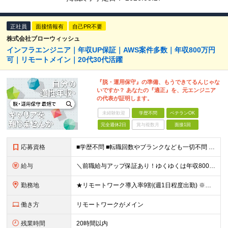
正社員
面接情報有
自己PR不要
株式会社ブローウィッシュ
インフラエンジニア｜年収UP保証｜AWS案件多数｜年収800万円
可｜リモートメイン｜20代30代活躍
『脱・運用保守』の準備、もうできてるんじゃな
いですか？ あなたの『適正』を、元エンジニア
の代表が証明します。
未経験歓迎
学歴不問
ベテランOK
完全週休2日
賞与複数月
面接1回
応募資格
■学歴不問 ■転職回数やブランクなども一切不問 ■インフラエンジニアとしての経験をお持ちの方(目安2年以上）
給与
＼前職給与アップ保証あり！ゆくゆくは年収800万以上も可能／ ■設計・構築のご経験がある方 月給45万円～＋インセンティブ 入社後、年収が300万円と大幅にアップした事例もございます！ 前職と同等
勤務地
★リモートワーク導入率9割(週1日程度出勤) ※出社が伴う場合は東京23区・横浜を中心としたクライアント先になります。 ※配属先は希望を考慮します。 【本社】 東京都千代田区神田須田町1-3-33
働き方
リモートワークがメイン
残業時間
20時間以内