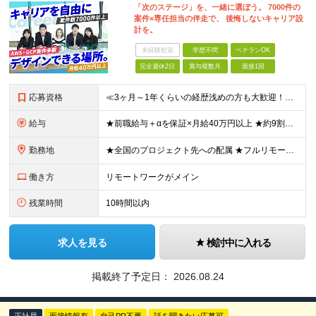
「次のステージ」を、一緒に選ぼう。 7000件の
案件×専任担当の伴走で、 後悔しないキャリア設
計を。
未経験歓迎
学歴不問
ベテランOK
完全週休2日
賞与複数月
面接1回
応募資格
≪3ヶ月～1年くらいの経歴浅めの方も大歓迎！≫ ★設計・構築から運用・保守まで、フェーズ不問で歓迎します！ ■インフラエンジニアとして何かしらの経験をお持ちの方（工程不問） ■第二新卒・ブランクOK
給与
★前職給与＋αを保証×月給40万円以上 ★約9割が前職より給与アップを実現 月給40万円以上＋各種手当＋賞与 ＜9割が年収アップを実現＞ 入社されたエンジニアの9割が前職よりも給与アップをしていま
勤務地
★全国のプロジェクト先への配属 ★フルリモートワーク案件あり ★転勤なし 勤務地はご希望を考慮し、決定します。 「自宅から近い場所が良い」といった要望もお聞かせください！ ＜配属エリア＞ ［東北］
働き方
リモートワークがメイン
残業時間
10時間以内
求人を見る
検討中に入れる
掲載終了予定日：
2026.08.24