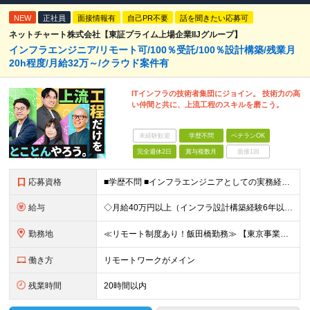
NEW
正社員
面接情報有
自己PR不要
話を聞きたい応募可
ネットチャート株式会社【東証プライム上場企業IIJグループ】
インフラエンジニア/リモート可/100％受託/100％設計構築/残業月
20h程度/月給32万～/クラウド案件有
ITインフラの技術者集団にジョイン。 技術力の高
い仲間と共に、上流工程のスキルを磨こう。
未経験歓迎
学歴不問
ベテランOK
完全週休2日
賞与複数月
面接1回
応募資格
■学歴不問 ■インフラエンジニアとしての実務経験をお持ちの方 【参考スキル】 ◎OS：Windows Server、Windows 10/11 など ◎仮想基盤：VMware / Hyper-V ◎
給与
◇月給40万円以上（インフラ設計構築経験6年以上の方）＋賞与年2回 ◇月給32万円以上 (実務経験をお持ちの方)＋賞与年2回 ※お持ちの経験・スキルを考慮し決定いたします ※試用期間3ヶ月（給与・待遇
勤務地
≪リモート制度あり！飯田橋勤務≫ 【東京事業所】 東京都千代田区富士見二丁目10番2号 飯田橋グラン・ブルーム15階 ★テレワーク制度あり ★U・Iターン歓迎 ※(変更の範囲)上記を除く当社関連
働き方
リモートワークがメイン
残業時間
20時間以内