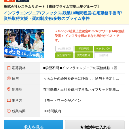
株式会社システムサポート【東証プライム市場上場グループ】
インフラエンジニア/フレックス/残業10時間程度/在宅勤務手当有/
資格取得支援・奨励制度有/多数のプライム案件
＜Google社最上位認定/Oracleアワード14年連続
受賞＞ インフラを極めるなら当社がベストで
す。
未経験歓迎
学歴不問
ベテランOK
完全週休2日
賞与複数月
面接1回
応募資格
■学歴不問 ■インフラエンジニアの実務経験（設計～構築フェーズを想定） ★Google Cloud・OCI・AWS・Azureなどクラウド技術は問いませんが、経験・知見が深い方は優遇します！ ＜この
給与
＜あなたの経験を正当に評価し、給与を決定します！＞ 想定年収500万円～1,000万円 └月給34万3000円～＋賞与年2回 ◎在宅勤務手当あり ◎交通費100％支給 ◎資格取得奨励制度(一時金/資格
勤務地
在宅勤務と出社を併用できるハイブリッド勤務！ （出社は週1～3日程度ですが、ご希望に合わせて柔軟に対応可能です。） ≪東京オフィス≫ 東京都新宿区西新宿2-6-1 新宿住友ビル26F ※(業務の変
働き方
リモートワークがメイン
残業時間
10時間以内
求人を見る
検討中に入れる