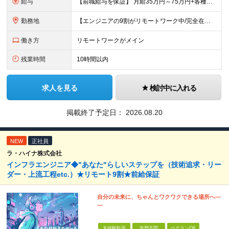
給与
【前職給与を保証】 月給35万円～75万円+各種手当+決算賞与 ★資格手当や資格取得報奨金、役職手当など待遇、福利厚生が充実！ ★1年で年収100万円以上アップした社員も在籍！ ※経験・スキルを考
勤務地
【エンジニアの9割がリモートワーク中/完全在宅ワークで働くメンバーも◎】 現在、エンジニアの約9割がリモートワークを実施。 そのうち約3割がフルリモートで勤務しており、地方在住のメンバーも活躍していま
働き方
リモートワークがメイン
残業時間
10時間以内
求人を見る
検討中に入れる
掲載終了予定日：
2026.08.20
NEW
正社員
ラ・ハイナ株式会社
インフラエンジニア◆"あなた"らしいステップを（技術追求・リー
ダー・上流工程etc.）★リモート9割★前給保証
自分の未来に、ちゃんとワクワクできる場所へ―
―
未経験歓迎
学歴不問
ベテランOK