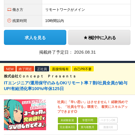
働き方
リモートワークがメイン
残業時間
10時間以内
求人を見る
検討中に入れる
掲載終了予定日：
2026.08.31
NEW
終了間近
正社員
面接情報有
自己PR不要
株式会社Ｃｏｎｃｅｐｔ Ｐｒｅｓｅｎｔｓ
ITエンジニア/運用保守のみもOK/リモート率７割/社員全員が給与
UP/有給消化率100%/年休125日
社員に「辛い思い」はさせません！ 経験浅めで
も、「社員を守る」環境で、 着実にスキルアッ
プできます◎
未経験歓迎
学歴不問
ベテランOK
完全週休2日
賞与複数月
面接1回