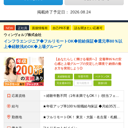
掲載終了予定日：
2026.08.24
NEW
正社員
面接情報有
自己PR不要
話を聞きたい応募可
ウィンヴォルブ株式会社
インフラエンジニア◆フルリモートOK◆前給保証◆還元率80％以
上◆経験浅めOK◆上場グループ
【あなたらしく輝ける場所へ】 定着率95％の安
心感と上場グループの安定した環境で 納得の働
き方を実現しよう◎
未経験歓迎
学歴不問
ベテランOK
完全週休2日
賞与複数月
面接1回
応募資格
＜経験年数不問（1年未満でもOK！）/担当フェーズ不問/ブランクOK＞ ◆開発またはインフラに携わった経験がある方（業界・経験年数不問） ◆学歴不問 ＼＼まずは気軽にご応募ください！／／ ★研修明
給与
★年収アップ率100％/前職給与保証 ◆月給35万円～110万円＜入社時から年収200万円UP実現多数！還元率80％以上＞ ※上記は最低保証額。経験・年齢・能力などを考慮の上、優遇いたします。 ※上
勤務地
★フルリモートOK！ 東京・大阪・名古屋・札幌・福岡の支社及び周辺のプロジェクト先（関東・関西・東海・北海道・福岡）での勤務となります。 ※勤務地はお選びいただけます ※希望されない転勤は発生しま