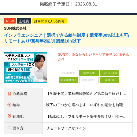
掲載終了予定日：
2026.08.31
NEW
正社員
話を聞きたい応募可
SUN株式会社
インフラエンジニア｜選択できる給与制度！還元率80%以上も可/
リモートあり/賞与年2回/月残業10h以下
SUNで、あなたらしいキャリアを見つけません
か？
未経験歓迎
学歴不問
ベテランOK
完全週休2日
賞与複数月
面接1回
応募資格
【学歴不問／業種未経験歓迎／第二新卒歓迎】 ■IT・システムエンジニアの実務経験をお持ちの方※工程や使用言語、経験年数は不問 ◎転職回数は不問 ＼下記のような方にオススメ／ ・安定した収入を得たい方
給与
以下の二つから選べます！いずれの場合も前職の給与を考盛し給与シミュレーションを作成します。 【プロセス型（コツコツ給与を上げたい方向け）】 ■月給25万円～50万円 ※年齢や社歴、仕事の取り組み姿勢
勤務地
【転勤なし！フルリモート案件多数！U・Iターン歓迎】 一都三県を中心に豊富な案件を保有しております！ 東京・愛知・大阪・広島・福岡・新潟の 各プロジェクト先または自社拠点 ※勤務地は希望を考慮します
働き方
リモートワークがメイン