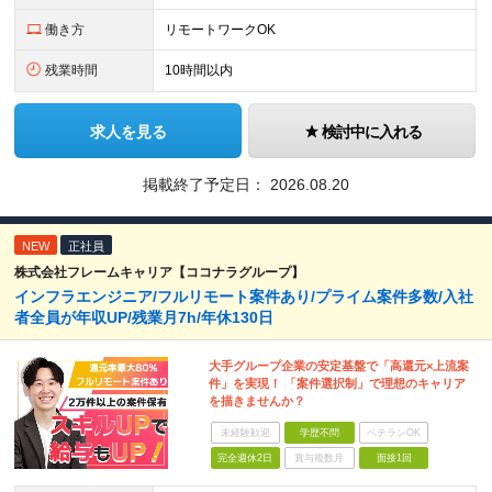
働き方
リモートワークOK
残業時間
10時間以内
求人を見る
検討中に入れる
掲載終了予定日：
2026.08.20
NEW
正社員
株式会社フレームキャリア【ココナラグループ】
インフラエンジニア/フルリモート案件あり/プライム案件多数/入社
者全員が年収UP/残業月7h/年休130日
大手グループ企業の安定基盤で「高還元×上流案
件」を実現！ 「案件選択制」で理想のキャリア
を描きませんか？
未経験歓迎
学歴不問
ベテランOK
完全週休2日
賞与複数月
面接1回