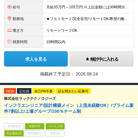
給与
月給35万円～105万円 ※上記金額には30時間分・6万6000円～19.9万円の固定残業代が含まれています。 固定残業代を超える勤務が発生した場合は、追加支給いたします。 ※試用期間3ヶ月あり。期間
勤務地
★フルリモート/完全在宅/リモートOK/希望の働き方が叶う ◆ご自身のご希望や居住地を考慮し、決定します。 ◆転居を伴う転勤はありません。 全国各地のプロジェクト先での勤務となります。 【東京本
働き方
リモートワークOK
残業時間
10時間以内
求人を見る
検討中に入れる
掲載終了予定日：
2026.08.24
NEW
正社員
自己PR不要
話を聞きたい応募可
株式会社ラックテクノロジーズ
インフラエンジニア/設計構築メイン（上流未経験OK）/プライム案
件7割以上/上場グループ/100％チーム制
未経験歓迎
学歴不問
ベテランOK
完全週休2日
賞与複数月
面接1回