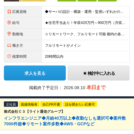
応募資格
◆サーバの設計・構築・運用・監視いずれかの経験 ※「今は運用メインだけど上流工程を手がけたい」という方も案件を調整します！ ※開発エンジニアからのキャリアチェンジを目指して勉強中の方も歓迎です！ ※学
給与
★住宅手当あり！年収420万円～900万円（月収28万～60万円） ★当社への転職者全員が、前職と比べて年収アップを実現しています！ ■実務経験5年以上 ＜年収600万円～（月収39.5万円～）※各
勤務地
☆リモートワーク、フルリモート可能 都内の各プロジェクト先にてご勤務いただきます。 勤務地は、希望を考慮して決定いたします。 ※会社都合による転勤はありません ※変更の範囲：上記を除く当社関連勤務
働き方
フルリモートがメイン
残業時間
20時間以内
求人を見る
検討中に入れる
本日まで
掲載終了予定日：
2026.08.10
正社員
面接情報有
自己PR不要
話を聞きたい応募可
株式会社Ｃ３【ライト通信グループ】
インフラエンジニア◆月給40万以上◆夜勤なしも選択可◆案件数
7000件超◆リモート案件多数◆AWS・GCPなど