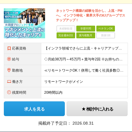
ネットワーク構築の経験を活かし、上流・PM
へ。 インフラ特化・業界大手のIIJグループでス
テップアップ！
未経験歓迎
学歴不問
ベテランOK
完全週休2日
賞与複数月
面接1回
応募資格
【インフラ領域でさらに上流・キャリアアップを目指したい方、歓迎！】 ●学歴不問 ●ネットワーク構築経験（5年以上） ●PM経験（3年以上） ★「運用保守から設計・構築にステップアップしたい」 ★「将
給与
◇月給38万円～45万円＋賞与年2回 ※お持ちの経験・スキルを考慮し決定いたします ※試用期間3ヶ月（給与・待遇に差異はありません） ※残業代は時間分支給いたします 《手厚い待遇も充実！》 ★昇給年
勤務地
≪リモートワークOK！併用して働く社員多数◎≫ ★U・Iターン歓迎 大阪駅・梅田駅から徒歩数分のお取引先企業オフィスで勤務となります！ ＼その他当社の事業所もご紹介／ 【東京事業所】 東京都千代田
働き方
リモートワークがメイン
残業時間
20時間以内
求人を見る
検討中に入れる
掲載終了予定日：
2026.08.31