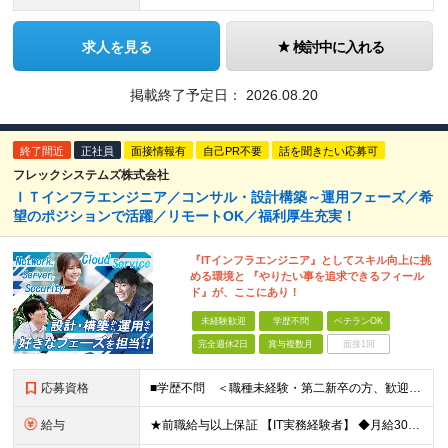
求人を見る
検討中に入れる
掲載終了予定日：
2026.08.20
終了間近
正社員
面接情報有
自己PR不要
話を聞きたい応募可
フレックシステムズ株式会社
ＩＴインフラエンジニア／コンサル・設計構築～運用フェーズ／希
望のポジションで活躍／リモートOK／福利厚生充実！
『ITインフラエンジニア』としてスキル向上に挑
める環境と 『やりたい事を追求できるフィール
ド』が、ここにあり！
未経験歓迎
学歴不問
ベテランOK
完全週休2日
賞与複数月
面接1回
応募資格
■学歴不問 ＜職種未経験・第二新卒の方、歓迎します！＞ ◆ＩＴ業界にて、何らかの技術実務経験は必須。 ※ソフトウェア関連の開発・IT製品のテクサポ、ヘルプデスク、ITインストラクター、IT営業、
給与
★前職給与以上保証 【IT実務経験者】 ◆月給30万円～（賞与2回/年 ＊理論年収 450万以上） ★経験者(PLクラス)は、スキルに応じて＜月給45万円～＞も可能です！ ※月給に固定残業代（月3