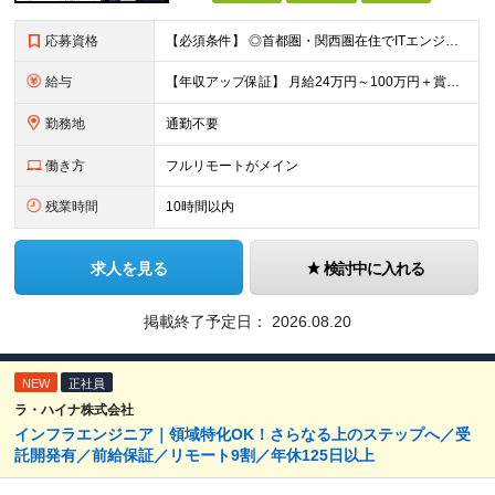
応募資格
【必須条件】 ◎⾸都圏・関⻄圏在住でITエンジニアとしての実務経験が3年以上ある⽅（開発・インフラいずれも歓迎） →⾸都圏（東京、神奈川、千葉、埼⽟）、関⻄圏（⼤阪、兵庫、京都）在住のITエンジニア採
給与
【年収アップ保証】 月給24万円～100万円＋賞与（年3回）＋諸手当 ◆想定年収432万円〜1200万円(経験・スキルを考慮し決定) ※年収アップ保証付帯 ◆基本給には⽉20時間分の固定残業代(31,
勤務地
通勤不要
働き方
フルリモートがメイン
残業時間
10時間以内
求人を見る
検討中に入れる
掲載終了予定日：
2026.08.20
NEW
正社員
ラ・ハイナ株式会社
インフラエンジニア｜領域特化OK！さらなる上のステップへ／受
託開発有／前給保証／リモート9割／年休125日以上