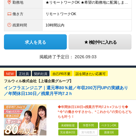
勤務地
★リモートワークOK ★希望の勤務地に配属します ★転居を伴う転勤はありません お客様先での勤務となります。 ■東京本社／東京都新宿区西新宿1-20-3 ■大阪支社／大阪府大阪市中央区安土町2-3
働き方
リモートワークOK
残業時間
10時間以内
求人を見る
検討中に入れる
掲載終了予定日：
2026.09.03
NEW
正社員
契約社員
自己PR不要
話を聞きたい応募可
フルウィル株式会社【上場企業グループ】
インフラエンジニア｜還元率80％超／年収200万円UPの実績あり
／年間休日130日／残業月平均7.2ｈ
◆年間休日130日×残業月平均7.2ｈ×フルリモ◆
“今”の働きやすさから、“これから”の安心もどち
らも叶う！
未経験歓迎
学歴不問
ベテランOK
完全週休2日
賞与複数月
面接1回