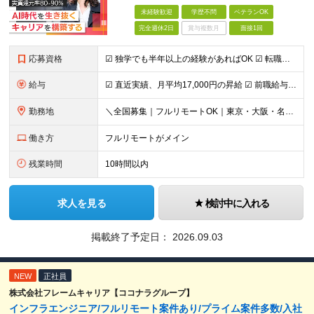
未経験歓迎
学歴不問
ベテランOK
完全週休2日
賞与複数月
面接1回
応募資格
☑︎ 独学でも半年以上の経験があればOK ☑︎ 転職回数・ブランク不問 ☑︎ 学歴不問 ☑︎ スキルチェンジ可 ＜必須条件＞ インフラエンジニアとしての実務経験をお持ちの方 ┗設計構築or運用保守、
給与
☑︎ 直近実績、月平均17,000円の昇給 ☑︎ 前職給与100%保証 ☑︎ 実質還元率80～90% ☑︎ 待機時も給与は満額支給 月給35万円～70万円＋交通費など各種手当 ※想定年収：4,200
勤務地
＼全国募集｜フルリモートOK｜東京・大阪・名古屋エリアは出社案件も豊富／ 【1】フルリモートの場合…全国各地にて完全在宅勤務が可能！強制的な出社日もありません。 【2】出社の場合…本社、大阪支店、も
働き方
フルリモートがメイン
残業時間
10時間以内
求人を見る
検討中に入れる
掲載終了予定日：
2026.09.03
NEW
正社員
株式会社フレームキャリア【ココナラグループ】
インフラエンジニア/フルリモート案件あり/プライム案件多数/入社