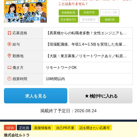
ことはありません！
未経験歓迎
学歴不問
ベテランOK
完全週休2日
賞与複数月
面接1回
応募資格
【異業種からの転職者多数！女性エンジニアも活躍中】 ◆学歴不問 ◆未経験OK ≪こんな方を歓迎しています≫ ◎未経験から成長できる環境で活躍したい方 ◎大学やスクールでIT系のスキルを学んだことのあ
給与
【現場配属後、年収1.4〜1.5倍を実現した先輩も！残業代全額支給】 ◆給与は経験やスキルに応じて決定します ◆年俸制250万円～350万円（1/12を月々支給） ≪年収UPの例≫ ◎飲食業からのキ
勤務地
【大阪・東京募集／リモートワークあり／転居を伴う転勤なし】 東京本社、大阪事務所、または東京23区内・関西（大阪・兵庫）の各クライアント先勤務 ◆入社後、約1年間はクライアント先ではなく 自社内（東
働き方
リモートワークOK
残業時間
10時間以内
求人を見る
検討中に入れる
掲載終了予定日：
2026.08.24
NEW
正社員
面接情報有
自己PR不要
話を聞きたい応募可
株式会社ルトラ