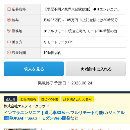
応募資格
【学歴不問／業界未経験歓迎】 ◆ITエンジニアとしての実務経験がある方 （開発・インフラ・テスト・ヘルプデスクなどジャンル不問） ※ブランクがある方、独学から実務経験をお持ちの方も大歓迎。 ※使用言
給与
月給35万円～105万円 ※上記金額には30時間分・6万6000円～19.9万円の固定残業代が含まれています。 固定残業代を超える勤務が発生した場合は、追加支給いたします。 ※試用期間3ヶ月あり。期間
勤務地
★フルリモート/完全在宅/リモートOK/希望の働き方が叶う ◆ご自身のご希望や居住地を考慮し、決定します。 ◆転居を伴う転勤はありません。 全国各地のプロジェクト先での勤務となります。 【東京本
働き方
リモートワークOK
残業時間
10時間以内
求人を見る
検討中に入れる
掲載終了予定日：
2026.08.24
正社員
面接情報有
自己PR不要
話を聞きたい応募可
株式会社エムティークラウド
インフラエンジニア｜還元率83％～/フルリモート可能/カジュアル
面談OK/AI・SaaS・モダンWeb開発など