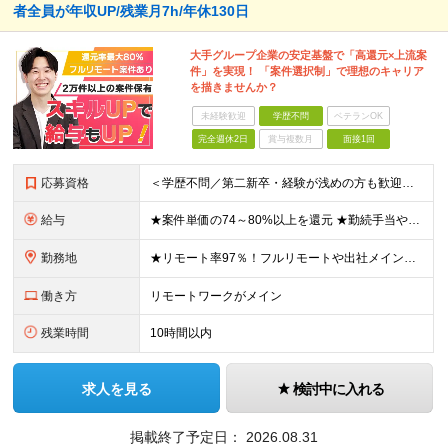
者全員が年収UP/残業月7h/年休130日
大手グループ企業の安定基盤で「高還元×上流案
件」を実現！ 「案件選択制」で理想のキャリア
を描きませんか？
未経験歓迎
学歴不問
ベテランOK
完全週休2日
賞与複数月
面接1回
応募資格
＜学歴不問／第二新卒・経験が浅めの方も歓迎！＞ ◆インフラエンジニアとして何らかの経験をお持ちの方 └運用保守のみの経験や、経験が浅い方もお気軽にご応募ください！ ≪こんな方にピッタリ≫ □ 今の現
給与
★案件単価の74～80%以上を還元 ★勤続手当や社員同士のランチ代手当などうれしい手当が多数 月給30万円～70万円＋各種手当＋賞与（年1回/実績による） ※経験・スキルを考慮して決定します。 ※固
勤務地
★リモート率97％！フルリモートや出社メインなど希望に合わせて選べます ★全国47都道府県のプロジェクト先で勤務可能。転勤なし！ ＜本社＞ 東京都渋谷区渋谷2-19-15 宮益坂ビルディング609
働き方
リモートワークがメイン
残業時間
10時間以内
求人を見る
検討中に入れる
掲載終了予定日：
2026.08.31