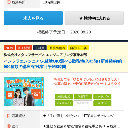
残業時間
10時間以内
求人を見る
検討中に入れる
掲載終了予定日：
2026.08.20
NEW
終了間近
正社員
面接情報有
自己PR不要
株式会社スタッフサービス エンジニアリング事業本部
インフラエンジニア/未経験OK/選べる勤務地/入社前IT研修確約/約
900種類の講座有/残業月平均8時間
転職しても「ひとりぼっち」にはさせません！
先輩の隣で、“安心IT業界デビュー”しよう☆彡
未経験歓迎
学歴不問
ベテランOK
完全週休2日
賞与複数月
面接1回
応募資格
★「手に職をつけたい」「IT業界にチャレンジしたい」方歓迎！ ■学歴不問 ■IT知識・理系文系不問！未経験・第二新卒OK ★ITサポート・IT事務やエンジニアの経験をお持ちの方は優遇します！ 地方在
給与
★通勤＆就業＆地域/住宅＆役職手当あり ★残業代は全額支給 ★選べる給与制度あり！ ■東京・神奈川・千葉・埼玉勤務の場合 月給24.5万円～55万円＋諸手当 （残業代は全額支給） (20,000円の