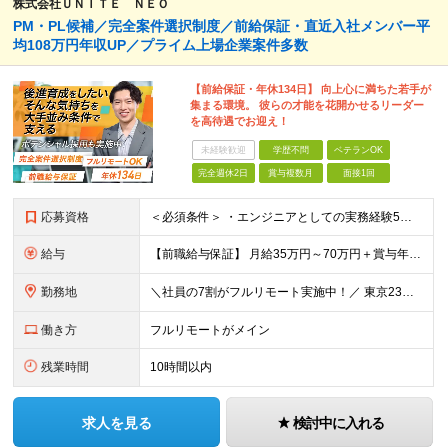
株式会社ＵＮＩＴＥ ＮＥＯ
PM・PL候補／完全案件選択制度／前給保証・直近入社メンバー平
均108万円年収UP／プライム上場企業案件多数
【前給保証・年休134日】 向上心に満ちた若手が
集まる環境。 彼らの才能を花開かせるリーダー
を高待遇でお迎え！
未経験歓迎
学歴不問
ベテランOK
完全週休2日
賞与複数月
面接1回
応募資格
＜必須条件＞ ・エンジニアとしての実務経験5年以上 ＜尚可条件＞ ・PM、PL経験 ・後輩指導やチームリーダーなど、何らかのリード経験 ※リーダー未経験の方のご応募も大歓迎です！ポテンシャル採用を
給与
【前職給与保証】 月給35万円～70万円＋賞与年2回＋各種手当 ※前職の給与・スキル・経験を考慮の上、決定いたします。 ※月給には固定残業代（月30時間分／5万円～10万円）を含みます。超過分は別途
勤務地
＼社員の7割がフルリモート実施中！／ 東京23区内など1都3県を中心としたプロジェクト先での勤務となります。 ※勤務地は希望を考慮します ≪本社≫ 東京都渋谷区恵比寿南1丁目3番7号 隅越ビル5階
働き方
フルリモートがメイン
残業時間
10時間以内
求人を見る
検討中に入れる