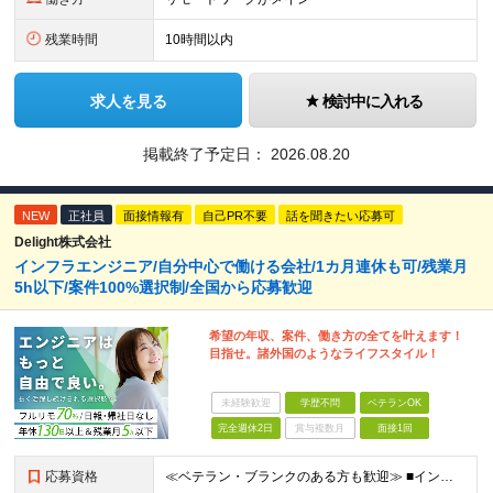
残業時間
10時間以内
求人を見る
検討中に入れる
掲載終了予定日：
2026.08.20
NEW
正社員
面接情報有
自己PR不要
話を聞きたい応募可
Delight株式会社
インフラエンジニア/自分中心で働ける会社/1カ月連休も可/残業月
5h以下/案件100%選択制/全国から応募歓迎
希望の年収、案件、働き方の全てを叶えます！
目指せ。諸外国のようなライフスタイル！
未経験歓迎
学歴不問
ベテランOK
完全週休2日
賞与複数月
面接1回
応募資格
≪ベテラン・ブランクのある方も歓迎≫ ■インフラエンジニアとしての実務経験をお持ちの方(運用・保守のみやオンプレミスのみの経験でもOK) ■学歴不問 ≪こんな方はぜひご応募ください≫ □ワークライフ