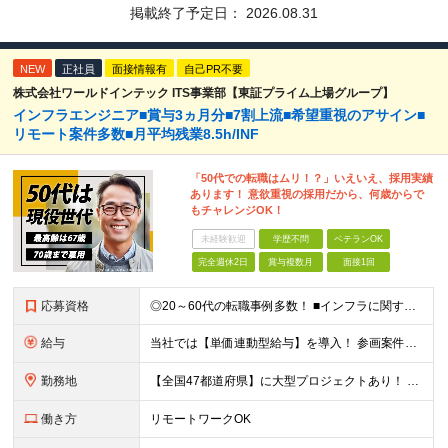
掲載終了予定日：
2026.08.31
NEW
正社員
面接情報有
自己PR不要
株式会社ワールドインテック ITS事業部【東証プライム上場グループ】
インフラエンジニア■賞与3ヵ月分■7割上流■希望重視のアサイン■
リモート案件多数■月平均残業8.5h/INF
「50代での転職はムリ！？」いえいえ、採用実績
あります！ 意欲重視の採用だから、何歳からで
もチャレンジOK！
未経験歓迎
学歴不問
ベテランOK
完全週休2日
賞与複数月
面接1回
応募資格
◎20～60代の転職事例多数！ ■インフラに関する何らかのご経験 ■学歴不問/転職回数は一切不問！
給与
当社では【単価連動型給与】を導入！ 参画案件の契約単価に連動して給与が決定。 還元率は単価の【70％～80％】と東証プライム上場グループとして高水準です！（社会保険料・教育コスト含む） ■関東：月給
勤務地
【全国47都道府県】に大型プロジェクトあり！ 主要勤務地： 北海道/宮城県/栃木県/埼玉県/千葉県/東京都/神奈川県/愛知県/大阪府/京都府/兵庫県/広島県/福岡県/熊本県 ※勤務エリアは、あなたの
働き方
リモートワークOK