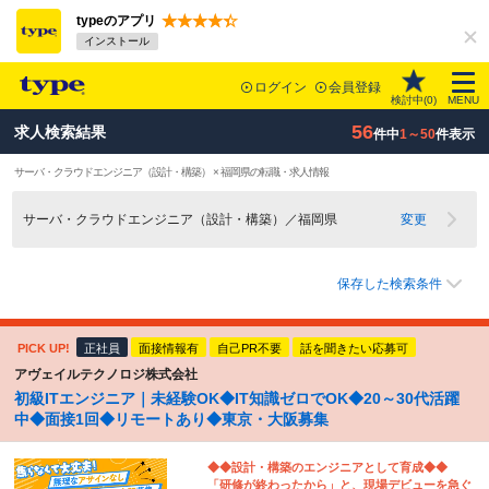
typeのアプリ
インストール
ログイン
会員登録
検討中(
0
)
MENU
56
求人検索結果
件中
1～50
件表示
サーバ・クラウドエンジニア（設計・構築） × 福岡県の転職・求人情報
サーバ・クラウドエンジニア（設計・構築）／福岡県
変更
保存した検索条件
PICK UP!
正社員
面接情報有
自己PR不要
話を聞きたい応募可
アヴェイルテクノロジ株式会社
初級ITエンジニア｜未経験OK◆IT知識ゼロでOK◆20～30代活躍
中◆面接1回◆リモートあり◆東京・大阪募集
◆◆設計・構築のエンジニアとして育成◆◆
「研修が終わったから」と、現場デビューを急ぐ