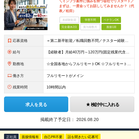
＼インフラ案件に強みを持つ会社でリスタート／
まずは、一度会ってお話ししてみませんか？（代
表／松田）
未経験歓迎
学歴不問
ベテランOK
完全週休2日
賞与複数月
面接1回
応募資格
＝第二新卒歓迎／転職回数不問／テスター経験のみでもOK＝ ■学歴不問 ■ブランクOK ■エンジニアとしての実務経験1年以上 ※開発・インフラ・工程・言語は不問 ※テスター、運用保守経験のみの方も歓迎
給与
【経験者】月給40万円～120万円(固定残業代含む)+各種手当 ★前職給与の総収入額を100％保証｜還元率83％〜 ※固定残業代は、時間外労働の有無に関わらず30時間分を、月5万8000円～15万7
勤務地
☆全国各地からフルリモートOK ☆フルリモートの社員が約8割！ ※希望をヒアリングした上で決定します 現在100名の社員のうち、約80名がフルリモートで活躍中。 一都三県、大阪、福岡、札幌、名古屋な
働き方
フルリモートがメイン
残業時間
10時間以内
求人を見る
検討中に入れる
掲載終了予定日：
2026.08.20
正社員
面接情報有
自己PR不要
話を聞きたい応募可