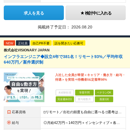
求人を見る
検討中に入れる
掲載終了予定日：
2026.08.20
NEW
正社員
自己PR不要
話を聞きたい応募可
株式会社VISIONARY JAPAN
インフラエンジニア◆設立4年で381名！リモート93%／平均年収
640万円／案件選択制
入社した全員が希望＜キャリア・働き方・給与・
待遇＞を実現⇒待機者0&定着率98%
未経験歓迎
学歴不問
ベテランOK
完全週休2日
賞与複数月
面接1回
応募資格
□リモート／出社の頻度も自由に選べる □選考は役員とWeb面談1回のみ □学歴不問／第二新卒歓迎／ブランクOK 【応募条件】 ◎インフラエンジニアの実務経験1年以上をお持ちの方 └運用・監視だけの方
給与
◎月給42万円～140万円＋インセンティブ＋各種手当 ・エンジニア平均年収640万円 ・入社したエンジニア全員年収UP！平均180万円UP！ ・還元率80~95%！平均還元率86.9% ・単価連動型⇒