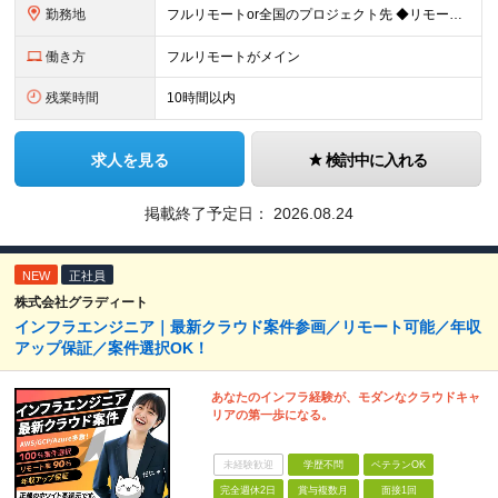
勤務地
フルリモートor全国のプロジェクト先 ◆リモート実施率93%（リモート／出社の頻度も自分で選べる） ◆UIターン歓迎！転勤なし ※(変更の範囲)上記を除く当社関連勤務地 ＼独立した評価機関による評価
働き方
フルリモートがメイン
残業時間
10時間以内
求人を見る
検討中に入れる
掲載終了予定日：
2026.08.24
NEW
正社員
株式会社グラディート
インフラエンジニア｜最新クラウド案件参画／リモート可能／年収
アップ保証／案件選択OK！
あなたのインフラ経験が、モダンなクラウドキャ
リアの第一歩になる。
未経験歓迎
学歴不問
ベテランOK
完全週休2日
賞与複数月
面接1回