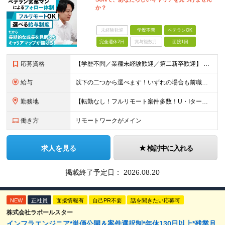
か？
未経験歓迎
学歴不問
ベテランOK
完全週休2日
賞与複数月
面接1回
応募資格
【学歴不問／業種未経験歓迎／第二新卒歓迎】 ■IT・システムエンジニアの実務経験をお持ちの方※工程や使用言語、経験年数は不問 ◎転職回数は不問 ＼下記のような方にオススメ／ ・安定した収入を得たい方
給与
以下の二つから選べます！いずれの場合も前職の給与を考盛し給与シミュレーションを作成します。 【プロセス型（コツコツ給与を上げたい方向け）】 ■月給25万円～50万円 ※年齢や社歴、仕事の取り組み姿勢
勤務地
【転勤なし！フルリモート案件多数！U・Iターン歓迎】 一都三県を中心に豊富な案件を保有しております！ 東京・愛知・大阪・広島・福岡・新潟の 各プロジェクト先または自社拠点 ※勤務地は希望を考慮します
働き方
リモートワークがメイン
求人を見る
検討中に入れる
掲載終了予定日：
2026.08.20
NEW
正社員
面接情報有
自己PR不要
話を聞きたい応募可
株式会社ラポールスター
インフラエンジニア*単価公開＆案件選択制*年休130日以上*残業月