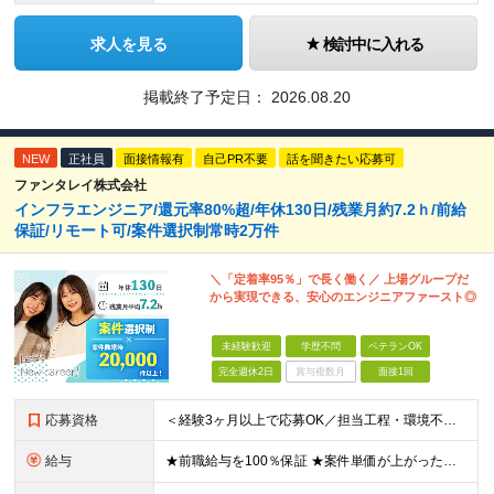
求人を見る
検討中に入れる
掲載終了予定日：
2026.08.20
NEW
正社員
面接情報有
自己PR不要
話を聞きたい応募可
ファンタレイ株式会社
インフラエンジニア/還元率80%超/年休130日/残業月約7.2ｈ/前給
保証/リモート可/案件選択制常時2万件
＼「定着率95％」で長く働く／ 上場グループだ
から実現できる、安心のエンジニアファースト◎
未経験歓迎
学歴不問
ベテランOK
完全週休2日
賞与複数月
面接1回
応募資格
＜経験3ヶ月以上で応募OK／担当工程・環境不問／ブランクOK＞ ★20代～50代まで幅広く活躍中 ★キャリア20年以上のベテランも歓迎 ★子育てと両立しながら働く社員も在籍 ★ブランクあり・正社員デビ
給与
★前職給与を100％保証 ★案件単価が上がったら即昇給反映！ ＼想定年収420万円～1080万円／ 月給35万円～90万円＋交通費全額支給＋各種手当 平均150～200万円年収UPを実現！ ーーー