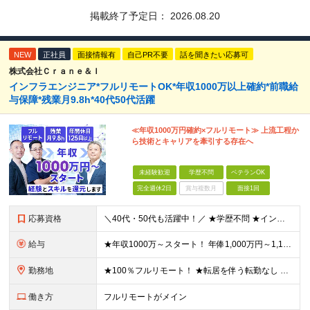
掲載終了予定日：
2026.08.20
NEW
正社員
面接情報有
自己PR不要
話を聞きたい応募可
株式会社Ｃｒａｎｅ＆Ｉ
インフラエンジニア*フルリモートOK*年収1000万以上確約*前職給
与保障*残業月9.8h*40代50代活躍
≪年収1000万円確約×フルリモート≫ 上流工程か
ら技術とキャリアを牽引する存在へ
未経験歓迎
学歴不問
ベテランOK
完全週休2日
賞与複数月
面接1回
応募資格
＼40代・50代も活躍中！／ ★学歴不問 ★インフラエンジニアの経験を5年以上お持ちの方 ≪こんな方にピッタリです！≫ ◎自身の市場価値を正当に評価してほしい ◎今より年収をアップさせたい ◎多彩な
給与
★年収1000万～スタート！ 年俸1,000万円～1,162万8,000円（12分割） ※経験・スキルを考慮の上決定します ※上記金額には固定残業代（月30h分・158,400円～184,000円
勤務地
★100％フルリモート！ ★転居を伴う転勤なし 本社またはプロジェクト先にて勤務いただきます！ ※プロジェクト先は一都三県及び23区内がメイン 【本社】 東京都新宿区神楽坂1-2 研究社英語センタ
働き方
フルリモートがメイン