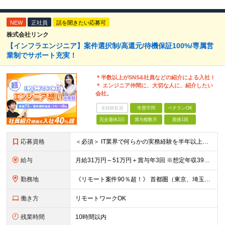
NEW
正社員
話を聞きたい応募可
株式会社リンク
【インフラエンジニア】案件選択制/高還元/待機保証100%/専属営
業制でサポート充実！
＊半数以上がSNS&社員などの紹介による入社！
＊ エンジニア仲間に、大切な人に、紹介したい
会社。
未経験歓迎
学歴不問
ベテランOK
完全週休2日
賞与複数月
面接1回
応募資格
＜必須＞ IT業界で何らかの実務経験を半年以上お持ちの方（使用言語不問） ＜こんなご希望があれば、ぜひ当社にご相談ください＞ ◎ スキルや成果にしっかり見合った給与を受け取りたい ◎ 残業を
給与
月給31万円～51万円＋賞与年3回 ※想定年収394万円～1,032万円 ★年間300万円の賞与実績あり ★平均昇給額3万円 ★エンジニアへの還元率75％（実質78.9%） ※経験・能力を考慮し
勤務地
《リモート案件90％超！》 首都圏（東京、埼玉、千葉、神奈川）、大阪、名古屋、福岡のプロジェクト先やリモートでの勤務となります。 ※面接から入社まで全てオンラインで完結できます！ ※帰社日自
働き方
リモートワークOK
残業時間
10時間以内