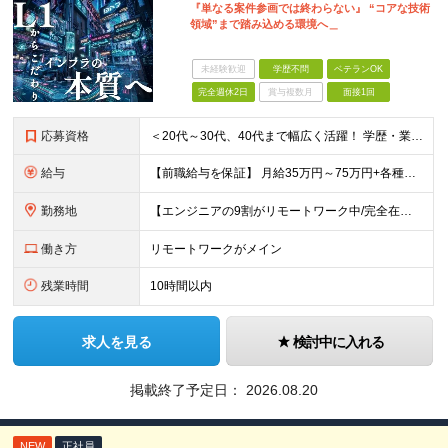
『単なる案件参画では終わらない』 “コアな技術
領域”まで踏み込める環境へ＿
未経験歓迎
学歴不問
ベテランOK
完全週休2日
賞与複数月
面接1回
応募資格
＜20代～30代、40代まで幅広く活躍！ 学歴・業界・領域不問＞ インフラエンジニアとして下記いずれかの経験がある方 ■設計・構築の経験（サーバ、ネットワーク、クラウド、セキュリティ、データベース）
給与
【前職給与を保証】 月給35万円～75万円+各種手当+決算賞与 ★資格手当や資格取得報奨金、役職手当など待遇、福利厚生が充実！ ★1年で年収100万円以上アップした社員も在籍！ ※経験・スキルを考
勤務地
【エンジニアの9割がリモートワーク中/完全在宅ワークで働くメンバーも◎】 現在、エンジニアの約9割がリモートワークを実施。 そのうち約3割がフルリモートで勤務しており、地方在住のメンバーも活躍していま
働き方
リモートワークがメイン
残業時間
10時間以内
求人を見る
検討中に入れる
掲載終了予定日：
2026.08.20
NEW
正社員