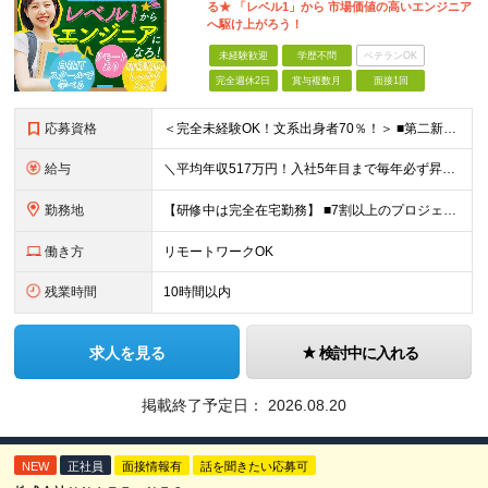
る★ 「レベル1」から 市場価値の高いエンジニア
へ駆け上がろう！
未経験歓迎
学歴不問
ベテランOK
完全週休2日
賞与複数月
面接1回
応募資格
＜完全未経験OK！文系出身者70％！＞ ■第二新卒歓迎 ■学歴・経歴不問・社会人未経験もOK ■20代を中心に活躍中◎ ★☆先輩たちの前職☆★ 元アパレルスタッフや塾講師、介護士、事務、営業など社員
給与
＼平均年収517万円！入社5年目まで毎年必ず昇給／ ■賞与年3回 ■年収800万円以上も可 ■入社3年以上の平均年収469.2万円 月給23万2000円以上＋賞与年3回＋各種手当 ☆入社5年目まで最
勤務地
【研修中は完全在宅勤務】 ■7割以上のプロジェクトでリモートワークを導入 ■一都三県のプロジェクト先 ■転居を伴う転勤なし ＜プロジェクト先＞ 東京・神奈川・千葉・埼玉でのプロジェクト先にて勤務いた
働き方
リモートワークOK
残業時間
10時間以内
求人を見る
検討中に入れる
掲載終了予定日：
2026.08.20
NEW
正社員
面接情報有
話を聞きたい応募可