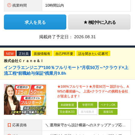
残業時間
10時間以内
求人を見る
検討中に入れる
掲載終了予定日：
2026.08.31
NEW
正社員
面接情報有
自己PR不要
話を聞きたい応募可
株式会社Ｃｒａｎｅ＆Ｉ
インフラエンジニア*100％フルリモート*月収50万～*クラウド×上
流工程*前職給与保証*残業月9.8h
★100%フルリモート★月収50万〜 設計から、A
WSの最前線へ。 上流×クラウドへの挑戦を会社
が並走します！
未経験歓迎
学歴不問
ベテランOK
完全週休2日
賞与複数月
面接1回
応募資格
＼ 運用保守から設計構築へのステップアップ応援！ ／ ★学歴・分野不問（運用保守経験のみでも歓迎） ★「設計・構築に挑戦したい」「市場価値を高めたい」という意欲を重視！ ┗豊富な案件（SIer直下など