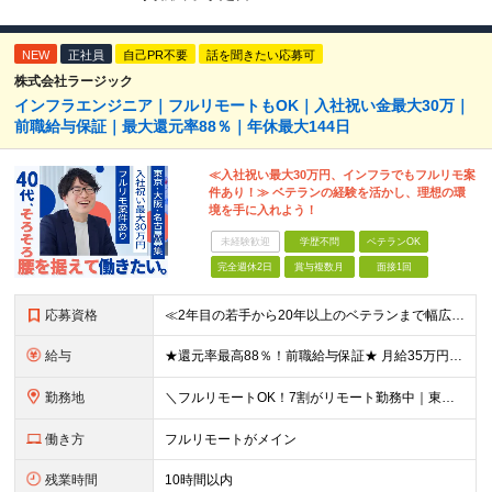
NEW
正社員
自己PR不要
話を聞きたい応募可
株式会社ラージック
インフラエンジニア｜フルリモートもOK｜入社祝い金最大30万｜
前職給与保証｜最大還元率88％｜年休最大144日
≪入社祝い最大30万円、インフラでもフルリモ案
件あり！≫ ベテランの経験を活かし、理想の環
境を手に入れよう！
未経験歓迎
学歴不問
ベテランOK
完全週休2日
賞与複数月
面接1回
応募資格
≪2年目の若手から20年以上のベテランまで幅広く活躍！≫ ■インフラエンジニアとしての実務経験をお持ちの方 ┗サーバ・ネットワークいずれかのみでも可 ┗オンプレミスのみ経験者もOK ┗リーダー経験など
給与
★還元率最高88％！前職給与保証★ 月給35万円～＋賞与年2回 ★還元率は案件単価の76～88％！ ★入社祝い金10～30万円！住宅・在宅・家族など手当充実！ ◎経験・スキルなどを考慮し、優遇し
勤務地
＼フルリモートOK！7割がリモート勤務中｜東京・愛知・大阪で積極採用中！／ 東京・神奈川・千葉・埼玉、大阪・京都・兵庫・滋賀、愛知などのプロジェクト先、または在宅勤務 ★転勤なし ★希望するエリアで
働き方
フルリモートがメイン
残業時間
10時間以内