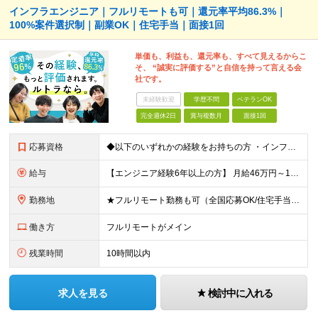
インフラエンジニア｜フルリモートも可｜還元率平均86.3%｜
100%案件選択制｜副業OK｜住宅手当｜面接1回
単価も、利益も、還元率も、すべて見えるからこ
そ、 “誠実に評価する”と自信を持って言える会
社です。
未経験歓迎
学歴不問
ベテランOK
完全週休2日
賞与複数月
面接1回
応募資格
◆以下のいずれかの経験をお持ちの方 ・インフラ設計・構築の実務経験（オンプレ/クラウドどちらもOK） ・クラウド環境下での運用保守に関する実務経験 ◆学歴不問 ＜こんな方は特に歓迎します＞ ◎これま
給与
【エンジニア経験6年以上の方】 月給46万円～100万円（固定残業代含む） ※上記月給には月30時間分の固定残業代（月8万7,400円～月19万円）を含む。超過分は全額支給。 【エンジニア経験4年以
勤務地
★フルリモート勤務も可（全国応募OK/住宅手当を支給します） ※案件によって常駐が必要になる場合があります。 ※希望がない限り、転勤はありません ※U・Iターン歓迎 ★ルトラの社員は全国各地で活躍中
働き方
フルリモートがメイン
残業時間
10時間以内
求人を見る
検討中に入れる