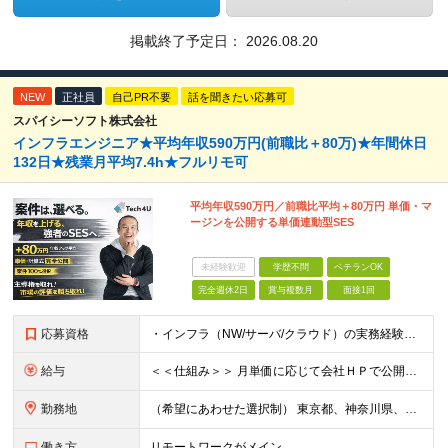
掲載終了予定日：
2026.08.20
NEW
正社員
自己PR不要
話を聞きたい応募可
スパイシーソフト株式会社
インフラエンジニア★平均年収590万円(前職比＋80万)★年間休日
132日★残業月平均7.4h★フルリモ可
平均年収590万円／前職比平均＋80万円 単価・マ
ージンを公開する単価連動型SES
未経験歓迎
学歴不問
ベテランOK
完全週休2日
賞与複数月
面接1回
応募資格
・インフラ（NW/サーバ/クラウド）の実務経験をお持ちの方（目安：1年以上は全員面接確定） ・インフラに興味がある未経験の方 ・学歴不問 ■ こんな方を歓迎します ・IaC（Terraform等）
給与
＜＜仕組み＞＞ 月単価に応じて会社ＨＰで公開しているテーブルにもとづき毎月決定されます！ https://www.tech4u.dev/payroll ＜＜実績＞＞ 平均年収実績：590万円 ＜＜
勤務地
（希望にあわせた選択制） 東京都、神奈川県、埼玉県、千葉県、大阪府、兵庫県、京都府、愛知県、福岡県の各プロジェクト先 ・フル／ハイブリッドリモート案件あり ・転勤なし ・U・Iターンも歓迎＆支援可能
働き方
リモートワークがメイン