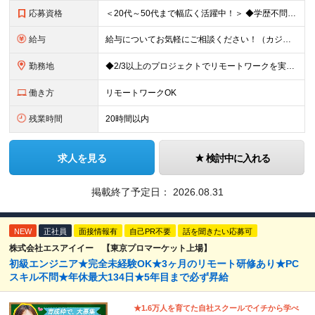
応募資格
＜20代～50代まで幅広く活躍中！＞ ◆学歴不問 ◆何らかのインフラ関連の実務経験 ★経験年数不問/運用監視レベルも歓迎 ＜こんな方は大歓迎！＞ ◎今の収入に不満がある ◎もっと上流の案件で活躍した
給与
給与についてお気軽にご相談ください！（カジュアル面談可能） 月給35万円～＋各種手当＋賞与2回 ※固定残業代は、時間外労働の有無に関わらず40時間分を87,500円～支給 ※超過分は別途支給 ※試用
勤務地
◆2/3以上のプロジェクトでリモートワークを実施中！ ≪自社拠点≫ ・東京本社／東京都千代田区丸の内二丁目6番1号 丸の内パークビルディング6階 ・関西支社／⼤阪府⼤阪市中央区安⼟町2-3-13 ⼤
働き方
リモートワークOK
残業時間
20時間以内
求人を見る
検討中に入れる
掲載終了予定日：
2026.08.31
NEW
正社員
面接情報有
自己PR不要
話を聞きたい応募可
株式会社エスアイイー 【東京プロマーケット上場】
初級エンジニア★完全未経験OK★3ヶ月のリモート研修あり★PC
スキル不問★年休最大134日★5年目まで必ず昇給
★1.6万人を育てた自社スクールでイチから学べ