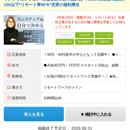
10h以下*リモート率90％*充実の福利厚生
《年休130日・残業月10h・リモート90％》 生産
性を最大化するための極上環境を用意してお待ち
しています
未経験歓迎
学歴不問
ベテランOK
完全週休2日
賞与複数月
面接1回
応募資格
＊30代・40代前半が中心となって活躍中！ ◆インフラ（サーバー・ネットワーク・クラウド等）の設計、構築、テストいずれかの実務経験3年以上 ◆学歴不問 ★求める人物像： ◎他責ではなく、自身のキャ
給与
◆月給40万円～70万円 ※スタート月給は、経験・能力・前職の給与等を考慮の上で決定いたします。 ※上記金額には残業の有無に関わらず、 月30時間分の固定残業代（7万6,000円～13万3,000円
勤務地
＼社員の9割がリモートワーク実施中！／ ★転勤ナシ！ ★UIターン歓迎！ 関東、関西、東海、九州・中国エリアの各プロジェクト先から希望を優先して決定。 ※リモート案件も多数あり！ ◆関東エリア
働き方
リモートワークがメイン
残業時間
10時間以内
求人を見る
検討中に入れる
掲載終了予定日：
2026.08.31