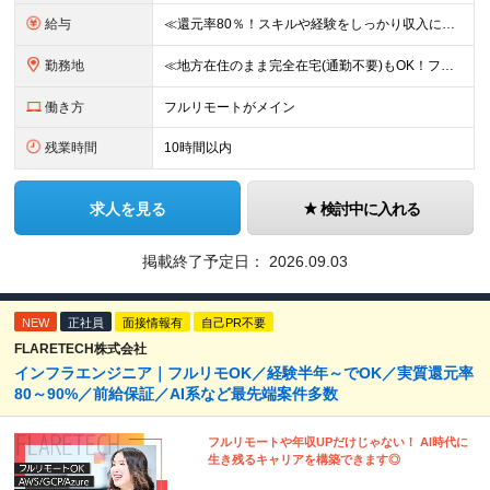
給与
≪還元率80％！スキルや経験をしっかり収入に反映します≫ 年俸530万円以上＋業績賞与 ※スキル・経験を考慮の上、優遇いたします ※上記年俸を12分割し、月1回支給します ※上記年俸には固定残業代
勤務地
≪地方在住のまま完全在宅(通勤不要)もOK！フルリモート7割、ハイブリッド2割！≫ ご自宅でのリモートワーク、または東京都、神奈川、埼玉、千葉を中心とするお客様先での勤務 ■本社アクセス 東京都豊島
働き方
フルリモートがメイン
残業時間
10時間以内
求人を見る
検討中に入れる
掲載終了予定日：
2026.09.03
NEW
正社員
面接情報有
自己PR不要
FLARETECH株式会社
インフラエンジニア｜フルリモOK／経験半年～でOK／実質還元率
80～90%／前給保証／AI系など最先端案件多数
フルリモートや年収UPだけじゃない！ AI時代に
生き残るキャリアを構築できます◎