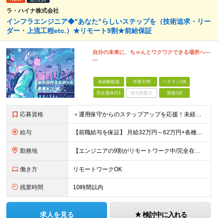
ラ・ハイナ株式会社
インフラエンジニア◆"あなた"らしいステップを（技術追求・リー
ダー・上流工程etc.）★リモート9割★前給保証
自分の未来に、ちゃんとワクワクできる場所へ―
―
未経験歓迎
学歴不問
ベテランOK
完全週休2日
賞与複数月
面接1回
応募資格
＜運用保守からのステップアップを応援！未経験からの挑戦も大歓迎です♪＞ ■インフラエンジニアとして何らかの実務経験がある方（経験領域不問） ■学歴不問 【こんな方にピッタリの環境です！】 ・運用保守
給与
【前職給与を保証】 月給32万円～62万円+各種手当+決算賞与 ★資格手当や資格取得報奨金、役職手当など待遇、福利厚生が充実！ ★1年で年収60万円以上アップした社員が多数！ ※経験・スキルを考慮
勤務地
【エンジニアの9割がリモートワーク中/完全在宅ワークで働くメンバーも◎】 現在、エンジニアの約9割がリモートワークを実施。 そのうち約3割がフルリモートで勤務しており、地方在住のメンバーも活躍していま
働き方
リモートワークOK
残業時間
10時間以内
求人を見る
検討中に入れる