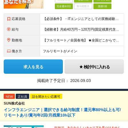
完全週休2日
賞与複数月
面接1回
応募資格
【必須条件】 ・ITエンジニアとしての実務経験が1年以上ある方 ※開発・インフラ・運用保守など分野・フェーズは不問！ ※学歴不問 【歓迎条件】 ・基本設計、詳細設計などの経験がある方 ・AWS, G
給与
【経験者】月給40万円～120万円(固定残業代含む)+各種手当 ※月給には、みなし残業手当(月30時間／5万8,000円～15万7,000円)を含みます ※上記を超える時間外労働分は追加で支給します
勤務地
【フルリモート／全国各地】 ★全国どこからでも参画可能！フルリモート案件も多数！ ※プロジェクトは100%選択制。あなたの希望を最優先します。 ※フルリモート、ハイブリッド、常駐案件から自由に選択可能
働き方
フルリモートがメイン
求人を見る
検討中に入れる
掲載終了予定日：
2026.09.03
NEW
正社員
話を聞きたい応募可
SUN株式会社
インフラエンジニア｜選択できる給与制度！還元率80%以上も可/
リモートあり/賞与年2回/月残業10h以下
SUNで、あなたらしいキャリアを見つけません