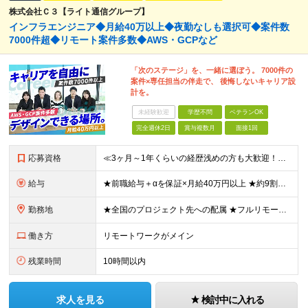
株式会社Ｃ３【ライト通信グループ】
インフラエンジニア◆月給40万以上◆夜勤なしも選択可◆案件数
7000件超◆リモート案件多数◆AWS・GCPなど
「次のステージ」を、一緒に選ぼう。 7000件の
案件×専任担当の伴走で、 後悔しないキャリア設
計を。
未経験歓迎
学歴不問
ベテランOK
完全週休2日
賞与複数月
面接1回
応募資格
≪3ヶ月～1年くらいの経歴浅めの方も大歓迎！≫ ★設計・構築から運用・保守まで、フェーズ不問で歓迎します！ ■インフラエンジニアとして何かしらの経験をお持ちの方（工程不問） ■第二新卒・ブランクOK
給与
★前職給与＋αを保証×月給40万円以上 ★約9割が前職より給与アップを実現 月給40万円以上＋各種手当＋賞与 ＜9割が年収アップを実現＞ 入社されたエンジニアの9割が前職よりも給与アップをしていま
勤務地
★全国のプロジェクト先への配属 ★フルリモートワーク案件あり ★転勤なし 勤務地はご希望を考慮し、決定します。 「自宅から近い場所が良い」といった要望もお聞かせください！ ＜配属エリア＞ ［東北］
働き方
リモートワークがメイン
残業時間
10時間以内
求人を見る
検討中に入れる