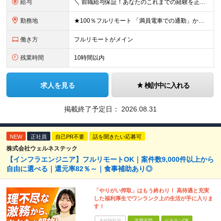
給与
＼ 前職給与保証！あなたのこれまでの経験を正当評価 ／ ★月収50万円～スタート！【年俸600万～1,162万8,000円（12分割）】 ――「頑張りが給与に直結しない…」そんな不満とは無縁の環境で
勤務地
★100％フルリモート 「満員電車での通勤」から卒業できます！ ★転勤なし 【本社】 東京都新宿区神楽坂1-2 研究社英語センタービル3階 本社またはプロジェクト先にて勤務いただきます！ ※プロジ
働き方
フルリモートがメイン
残業時間
10時間以内
求人を見る
検討中に入れる
掲載終了予定日：
2026.08.31
NEW
正社員
自己PR不要
話を聞きたい応募可
株式会社ウェルネステック
【インフラエンジニア】フルリモートOK｜案件数9,000件以上から
自由に選べる｜還元率82％～｜食事補助あり◎
「やりがい搾取」はもう終わり！ 高待遇と充実
した福利厚生でワンランク上の生活が手に入りま
す！
未経験歓迎
学歴不問
ベテランOK