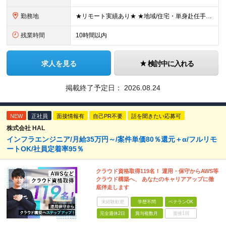
勤務地
★リモート実績あり★ ★地域/住宅・単身赴任手当などサポートも万全 ★転任費用や寮・社宅制度も完備しています ★勤務地については希望を考慮の上、決定します ★面接地エリアでの就業率92％以上！ 『地
残業時間
10時間以内
求人を見る
検討中に入れる
掲載終了予定日：
2026.08.24
NEW
正社員
面接情報有
自己PR不要
話を聞きたい応募可
株式会社 HAL
インフラエンジニア/月給35万円～/案件単価80％還元＋α/フルリモ
ートOK/社員定着率95％
クラウド資格取得119名！ 運用・保守からAWS等
クラウド構築へ、 あなたのキャリアアップに徹
底伴走します
未経験歓迎
学歴不問
ベテランOK
完全週休2日
賞与複数月
面接1回