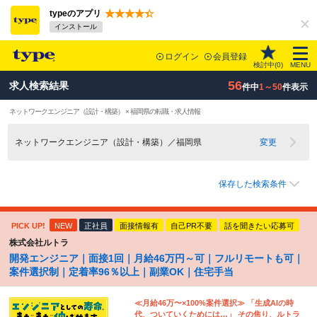
typeのアプリ
インストール
ログイン
会員登録
検討中(
0
)
MENU
56
求人検索結果
件中
1～50
件表示
ネットワークエンジニア（設計・構築） × 福岡県の転職・求人情報
ネットワークエンジニア（設計・構築）／福岡県
変更
保存した検索条件
PICK UP!
NEW
正社員
面接情報有
自己PR不要
話を聞きたい応募可
株式会社ルトラ
開発エンジニア｜面接1回｜月給46万円～可｜フルリモートも可｜
案件選択制｜定着率96％以上｜副業OK｜住宅手当
≪月給46万〜×100%案件選択≫ 「生成AIの時
代、ついていくためには…」 その焦り、ルトラ