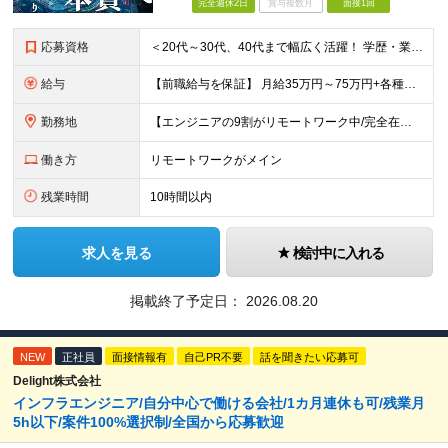
完全週休2日
賞与複数月
面接1回
応募資格
＜20代～30代、40代まで幅広く活躍！ 学歴・業界・領域不問＞ インフラエンジニアとして下記いずれかの経験がある方 ■設計・構築の経験（サーバ、ネットワーク、クラウド、セキュリティ、データベース）
給与
【前職給与を保証】 月給35万円～75万円+各種手当+決算賞与 ★資格手当や資格取得報奨金、役職手当など待遇、福利厚生が充実！ ★1年で年収100万円以上アップした社員も在籍！ ※経験・スキルを考
勤務地
【エンジニアの9割がリモートワーク中/完全在宅ワークで働くメンバーも◎】 現在、エンジニアの約9割がリモートワークを実施。 そのうち約3割がフルリモートで勤務しており、地方在住のメンバーも活躍していま
働き方
リモートワークがメイン
残業時間
10時間以内
求人を見る
検討中に入れる
掲載終了予定日：
2026.08.20
NEW
正社員
面接情報有
自己PR不要
話を聞きたい応募可
Delight株式会社
インフラエンジニア/自分中心で働ける会社/1カ月連休も可/残業月
5h以下/案件100%選択制/全国から応募歓迎