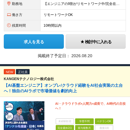
勤務地
【エンジニアの9割がリモートワーク中/完全在宅ワークで働くメンバーも◎】 現在、エンジニアの約9割がリモートワークを実施。 そのうち約3割がフルリモートで勤務しており、地方在住のメンバーも活躍していま
働き方
リモートワークOK
残業時間
10時間以内
求人を見る
検討中に入れる
掲載終了予定日：
2026.08.20
NEW
正社員
KANGENテクノロジー株式会社
【AI基盤エンジニア】オンプレ/クラウド経験をAI社会実装の土台
へ！独自のAIラボで市場価値を劇的向上
AI・クラウドラボ×人間力×成長で、AI時代の主役
へ！
未経験歓迎
学歴不問
ベテランOK
完全週休2日
賞与複数月
面接1回