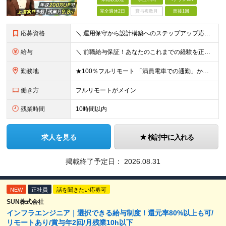
完全週休2日
賞与複数月
面接1回
応募資格
＼ 運用保守から設計構築へのステップアップ応援！ ／ ★学歴・分野不問（運用保守経験のみでも歓迎） ★「設計・構築に挑戦したい」「市場価値を高めたい」という意欲を重視！ ┗豊富な案件（SIer直下など
給与
＼ 前職給与保証！あなたのこれまでの経験を正当評価 ／ ★月収50万円～スタート！【年俸600万～1,162万8,000円（12分割）】 ――「頑張りが給与に直結しない…」そんな不満とは無縁の環境で
勤務地
★100％フルリモート 「満員電車での通勤」から卒業できます！ ★転勤なし 【本社】 東京都新宿区神楽坂1-2 研究社英語センタービル3階 本社またはプロジェクト先にて勤務いただきます！ ※プロジ
働き方
フルリモートがメイン
残業時間
10時間以内
求人を見る
検討中に入れる
掲載終了予定日：
2026.08.31
NEW
正社員
話を聞きたい応募可
SUN株式会社
インフラエンジニア｜選択できる給与制度！還元率80%以上も可/
リモートあり/賞与年2回/月残業10h以下