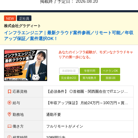
掲載終了予定日：
2026.08.20
NEW
正社員
株式会社グラディート
インフラエンジニア｜最新クラウド案件参画／リモート可能／年収
アップ保証／案件選択OK！
あなたのインフラ経験が、モダンなクラウドキャ
リアの第一歩になる。
未経験歓迎
学歴不問
ベテランOK
完全週休2日
賞与複数月
面接1回
応募資格
【必須条件】 ◎⾸都圏・関⻄圏在住でITエンジニアとしての実務経験が3年以上ある⽅（開発・インフラいずれも歓迎） →⾸都圏（東京、神奈川、千葉、埼⽟）、関⻄圏（⼤阪、兵庫、京都）在住のITエンジニア採
給与
【年収アップ保証】 月給24万円～100万円＋賞与（年3回）＋諸手当 ◆想定年収432万円〜1200万円(経験・スキルを考慮し決定) ※年収アップ保証付帯 ◆基本給には⽉20時間分の固定残業代(31,
勤務地
通勤不要
働き方
フルリモートがメイン
残業時間
10時間以内