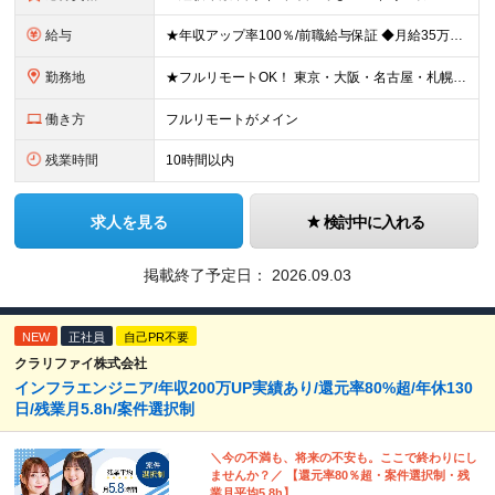
給与
★年収アップ率100％/前職給与保証 ◆月給35万円～110万円＜入社時から年収200万円UP実現多数！還元率80％以上＞ ※上記は最低保証額。経験・年齢・能力などを考慮の上、優遇いたします。 ※上
勤務地
★フルリモートOK！ 東京・大阪・名古屋・札幌・福岡の支社及び周辺のプロジェクト先（関東・関西・東海・北海道・福岡）での勤務となります。 ※勤務地はお選びいただけます ※希望されない転勤は発生しま
働き方
フルリモートがメイン
残業時間
10時間以内
求人を見る
検討中に入れる
掲載終了予定日：
2026.09.03
NEW
正社員
自己PR不要
クラリファイ株式会社
インフラエンジニア/年収200万UP実績あり/還元率80%超/年休130
日/残業月5.8h/案件選択制
＼今の不満も、将来の不安も。ここで終わりにし
ませんか？／ 【還元率80％超・案件選択制・残
業月平均5.8h】