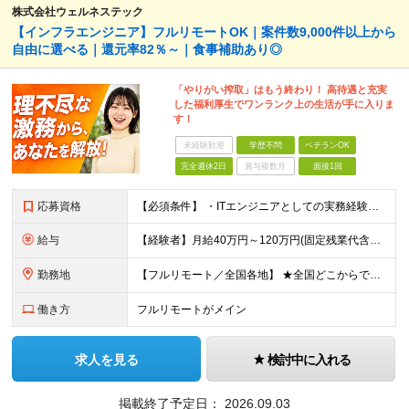
株式会社ウェルネステック
【インフラエンジニア】フルリモートOK｜案件数9,000件以上から
自由に選べる｜還元率82％～｜食事補助あり◎
「やりがい搾取」はもう終わり！ 高待遇と充実
した福利厚生でワンランク上の生活が手に入りま
す！
未経験歓迎
学歴不問
ベテランOK
完全週休2日
賞与複数月
面接1回
応募資格
【必須条件】 ・ITエンジニアとしての実務経験が1年以上ある方 ※開発・インフラ・運用保守など分野・フェーズは不問！ ※学歴不問 【歓迎条件】 ・基本設計、詳細設計などの経験がある方 ・AWS, G
給与
【経験者】月給40万円～120万円(固定残業代含む)+各種手当 ※月給には、みなし残業手当(月30時間／5万8,000円～15万7,000円)を含みます ※上記を超える時間外労働分は追加で支給します
勤務地
【フルリモート／全国各地】 ★全国どこからでも参画可能！フルリモート案件も多数！ ※プロジェクトは100%選択制。あなたの希望を最優先します。 ※フルリモート、ハイブリッド、常駐案件から自由に選択可能
働き方
フルリモートがメイン
求人を見る
検討中に入れる
掲載終了予定日：
2026.09.03