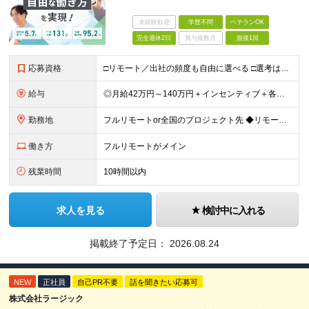
未経験歓迎
学歴不問
ベテランOK
完全週休2日
賞与複数月
面接1回
応募資格
□リモート／出社の頻度も自由に選べる □選考は役員とWeb面談1回のみ □学歴不問／第二新卒歓迎／ブランクOK 【応募条件】 ◎インフラエンジニアの実務経験1年以上をお持ちの方 └運用・監視だけの方
給与
◎月給42万円～140万円＋インセンティブ＋各種手当 ・エンジニア平均年収640万円 ・入社したエンジニア全員年収UP！平均180万円UP！ ・還元率80~95%！平均還元率86.9% ・単価連動型⇒
勤務地
フルリモートor全国のプロジェクト先 ◆リモート実施率93%（リモート／出社の頻度も自分で選べる） ◆UIターン歓迎！転勤なし ※(変更の範囲)上記を除く当社関連勤務地 ＼独立した評価機関による評価
働き方
フルリモートがメイン
残業時間
10時間以内
求人を見る
検討中に入れる
掲載終了予定日：
2026.08.24
NEW
正社員
自己PR不要
話を聞きたい応募可
株式会社ラージック