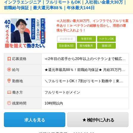
インフラエンジニア｜フルリモートもOK｜入社祝い金最大30万｜
前職給与保証｜最大還元率88％｜年休最大144日
≪入社祝い最大30万円、インフラでもフルリモ案
件あり！≫ ベテランの経験を活かし、理想の環
境を手に入れよう！
未経験歓迎
学歴不問
ベテランOK
完全週休2日
賞与複数月
面接1回
応募資格
≪2年目の若手から20年以上のベテランまで幅広く活躍！≫ ■インフラエンジニアとしての実務経験をお持ちの方 ┗サーバ・ネットワークいずれかのみでも可 ┗オンプレミスのみ経験者もOK ┗リーダー経験など
給与
★還元率最高88％！前職給与保証★ 月給35万円～＋賞与年2回 ★還元率は案件単価の76～88％！ ★入社祝い金10～30万円！住宅・在宅・家族など手当充実！ ◎経験・スキルなどを考慮し、優遇し
勤務地
＼フルリモートOK！7割がリモート勤務中｜東京・愛知・大阪で積極採用中！／ 東京・神奈川・千葉・埼玉、大阪・京都・兵庫・滋賀、愛知などのプロジェクト先、または在宅勤務 ★転勤なし ★希望するエリアで
働き方
フルリモートがメイン
残業時間
10時間以内
求人を見る
検討中に入れる