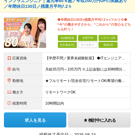
インフラエンジニア｜還元率80％超／年収200万円UPの実績あり
／年間休日130日／残業月平均7.2ｈ
◆年間休日130日×残業月平均7.2ｈ×フルリモ◆
“今”の働きやすさから、“これから”の安心もどち
らも叶う！
未経験歓迎
学歴不問
ベテランOK
完全週休2日
賞与複数月
面接1回
応募資格
【学歴不問／業界未経験歓迎】 ◆ITエンジニアとしての実務経験がある方 （開発・インフラ・テスト・ヘルプデスクなどジャンル不問） ※ブランクがある方、独学から実務経験をお持ちの方も大歓迎。 ※使用言
給与
月給35万円～105万円 ※上記金額には30時間分・6万6000円～19.9万円の固定残業代が含まれています。 固定残業代を超える勤務が発生した場合は、追加支給いたします。 ※試用期間3ヶ月あり。期間
勤務地
★フルリモート/完全在宅/リモートOK/希望の働き方が叶う ◆ご自身のご希望や居住地を考慮し、決定します。 ◆転居を伴う転勤はありません。 全国各地のプロジェクト先での勤務となります。 【東京本
働き方
リモートワークOK
残業時間
10時間以内
求人を見る
検討中に入れる
掲載終了予定日：
2026.08.24