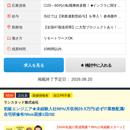
応募資格
◎20～60代の転職事例多数！ ■インフラに関する何らかのご経験 ■学歴不問/転職回数は一切不問！
給与
当社では【単価連動型給与】を導入！ 参画案件の契約単価に連動して給与が決定。 還元率は単価の【70％～80％】と東証プライム上場グループとして高水準です！（社会保険料・教育コスト含む） ■関東：月給
勤務地
【全国47都道府県】に大型プロジェクトあり！ 主要勤務地： 北海道/宮城県/栃木県/埼玉県/千葉県/東京都/神奈川県/愛知県/大阪府/京都府/兵庫県/広島県/福岡県/熊本県 ※勤務エリアは、あなたの
働き方
リモートワークOK
残業時間
10時間以内
求人を見る
検討中に入れる
掲載終了予定日：
2026.08.20
NEW
正社員
面接情報有
自己PR不要
ランスタッド株式会社
初級エンジニア★未経験入社98%/月収例29.5万円/必ずIT業務配属/
在宅研修有/Web面接1回/SE
【5000名超の育成実績＊98%が未経験スタート】