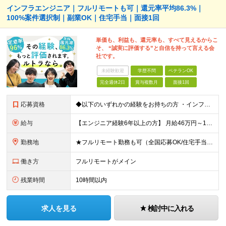
インフラエンジニア｜フルリモートも可｜還元率平均86.3%｜
100%案件選択制｜副業OK｜住宅手当｜面接1回
単価も、利益も、還元率も、すべて見えるからこ
そ、 “誠実に評価する”と自信を持って言える会
社です。
未経験歓迎
学歴不問
ベテランOK
完全週休2日
賞与複数月
面接1回
応募資格
◆以下のいずれかの経験をお持ちの方 ・インフラ設計・構築の実務経験（オンプレ/クラウドどちらもOK） ・クラウド環境下での運用保守に関する実務経験 ◆学歴不問 ＜こんな方は特に歓迎します＞ ◎これま
給与
【エンジニア経験6年以上の方】 月給46万円～100万円（固定残業代含む） ※上記月給には月30時間分の固定残業代（月8万7,400円～月19万円）を含む。超過分は全額支給。 【エンジニア経験4年以
勤務地
★フルリモート勤務も可（全国応募OK/住宅手当を支給します） ※案件によって常駐が必要になる場合があります。 ※希望がない限り、転勤はありません ※U・Iターン歓迎 ★ルトラの社員は全国各地で活躍中
働き方
フルリモートがメイン
残業時間
10時間以内
求人を見る
検討中に入れる