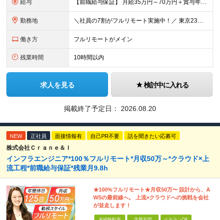
給与
【前職給与保証】 月給35万円～70万円＋賞与年2回＋各種手当 ※前職の給与・スキル・経験を考慮の上、決定いたします。 ※月給には固定残業代（月30時間分／5万円～10万円）を含みます。超過分は別途
勤務地
＼社員の7割がフルリモート実施中！／ 東京23区内など1都3県を中心としたプロジェクト先での勤務となります。 ※勤務地は希望を考慮します ≪本社≫ 東京都渋谷区恵比寿南1丁目3番7号 隅越ビル5階
働き方
フルリモートがメイン
残業時間
10時間以内
求人を見る
検討中に入れる
掲載終了予定日：
2026.08.20
NEW
正社員
面接情報有
自己PR不要
話を聞きたい応募可
株式会社Ｃｒａｎｅ＆Ｉ
インフラエンジニア*100％フルリモート*月収50万～*クラウド×上
流工程*前職給与保証*残業月9.8h
★100%フルリモート★月収50万〜 設計から、A
WSの最前線へ。 上流×クラウドへの挑戦を会社
が並走します！
未経験歓迎
学歴不問
ベテランOK