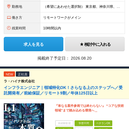
勤務地
（希望にあわせた選択制） 東京都、神奈川県、埼玉県、千葉県、大阪府、兵庫県、京都府、愛知県、福岡県の各プロジェクト先 ・フル／ハイブリッドリモート案件あり ・転勤なし ・U・Iターンも歓迎＆支援可能
働き方
リモートワークがメイン
残業時間
10時間以内
求人を見る
検討中に入れる
掲載終了予定日：
2026.08.20
NEW
正社員
ラ・ハイナ株式会社
インフラエンジニア｜領域特化OK！さらなる上のステップへ／受
託開発有／前給保証／リモート9割／年休125日以上
『単なる案件参画では終わらない』 “コアな技術
領域”まで踏み込める環境へ＿
未経験歓迎
学歴不問
ベテランOK