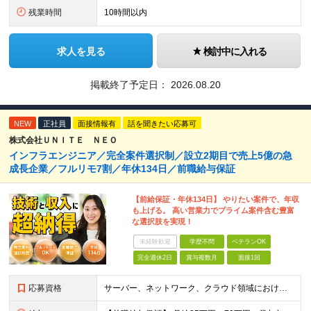
残業時間
10時間以内
求人を見る
検討中に入れる
掲載終了予定日：
2026.08.20
NEW
正社員
面接情報有
話を聞きたい応募可
株式会社ＵＮＩＴＥ ＮＥＯ
インフラエンジニア／完全案件選択制／設立2期目で売上5億の急
成長企業／フルリモ7割／年休134日／前職給与保証
【前給保証・年休134日】 やりたい案件で、年収
も上げる。 高い営業力でプライム案件含む豊富
な選択肢を実現！
未経験歓迎
学歴不問
ベテランOK
完全週休2日
賞与複数月
面接1回
応募資格
サーバー、ネットワーク、クラウド領域におけるインフラエンジニアとしての何らかの実務経験（年数不問） ※設計、構築、運用保守、監視等 少しでも実務経験があれば、まずは気軽にエントリーしてみてください！