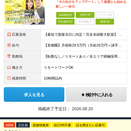
「今の自分をアップデート」して基礎から始める
新しい一歩◎
未経験歓迎
学歴不問
ベテランOK
完全週休2日
賞与複数月
面接1回
応募資格
【最短で面接当日に内定！完全未経験大歓迎】 ・業種／職種未経験歓迎 ・社会人デビュー、第二新卒、既卒者大歓迎 ・学歴不問（文系、理系不問） ・20代～30代、男女問わず活躍中 ・服装、髪色自由 ・明確
給与
【首都圏】月収例29.5万円（月給26万円＋諸手当） 【東海・関西】月収例28.5万円（月給25万円＋諸手当） 【九州】月収例26万円（月給23万円＋諸手当） ※経験・スキル・前職給与を踏まえ、総合
勤務地
【転勤なし／リモートあり／全エリア積極採用】 ・大手企業のプロジェクト中心 ・勤務エリアや配属先は希望を考慮 ・研修はリモートメインで実施 ・UIターン歓迎 ＜主なエリア＞ ■首都圏…東京・神奈川・
働き方
リモートワークOK
残業時間
10時間以内
求人を見る
検討中に入れる
掲載終了予定日：
2026.08.20
NEW
正社員
面接情報有
自己PR不要
話を聞きたい応募可