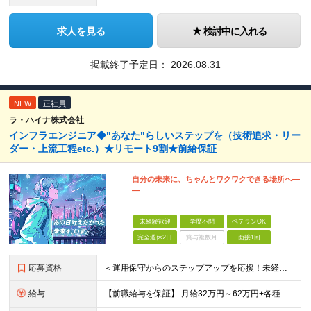
求人を見る
検討中に入れる
掲載終了予定日：
2026.08.31
NEW
正社員
ラ・ハイナ株式会社
インフラエンジニア◆"あなた"らしいステップを（技術追求・リー
ダー・上流工程etc.）★リモート9割★前給保証
自分の未来に、ちゃんとワクワクできる場所へ―
―
未経験歓迎
学歴不問
ベテランOK
完全週休2日
賞与複数月
面接1回
応募資格
＜運用保守からのステップアップを応援！未経験からの挑戦も大歓迎です♪＞ ■インフラエンジニアとして何らかの実務経験がある方（経験領域不問） ■学歴不問 【こんな方にピッタリの環境です！】 ・運用保守
給与
【前職給与を保証】 月給32万円～62万円+各種手当+決算賞与 ★資格手当や資格取得報奨金、役職手当など待遇、福利厚生が充実！ ★1年で年収60万円以上アップした社員が多数！ ※経験・スキルを考慮