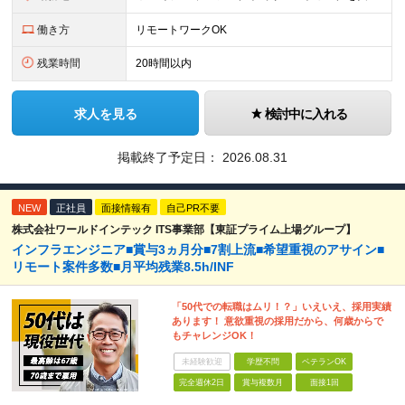
働き方
リモートワークOK
残業時間
20時間以内
求人を見る
検討中に入れる
掲載終了予定日：
2026.08.31
NEW
正社員
面接情報有
自己PR不要
株式会社ワールドインテック ITS事業部【東証プライム上場グループ】
インフラエンジニア■賞与3ヵ月分■7割上流■希望重視のアサイン■
リモート案件多数■月平均残業8.5h/INF
「50代での転職はムリ！？」いえいえ、採用実績
あります！ 意欲重視の採用だから、何歳からで
もチャレンジOK！
未経験歓迎
学歴不問
ベテランOK
完全週休2日
賞与複数月
面接1回