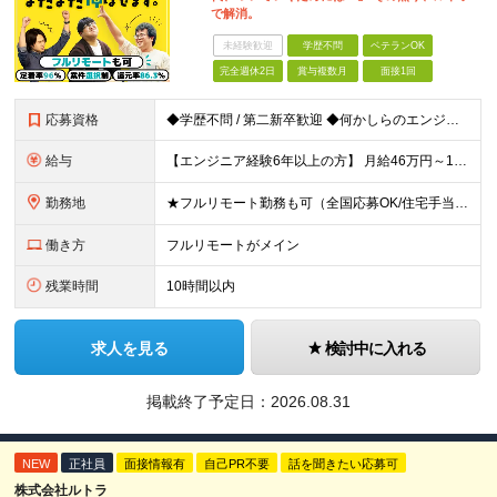
で解消。
未経験歓迎
学歴不問
ベテランOK
完全週休2日
賞与複数月
面接1回
応募資格
◆学歴不問 / 第二新卒歓迎 ◆何かしらのエンジニア経験をお持ちの方 （言語・期間・フェーズ不問） 経験浅めの方も遠慮なくご応募ください！ ■入社前Q＆A ────── ◎実力に見合った報酬が手に
給与
【エンジニア経験6年以上の方】 月給46万円～100万円（固定残業代含む） ※上記月給には月30時間分の固定残業代（月8万7,400円～月19万円）を含む。超過分は全額支給。 【エンジニア経験4年以
勤務地
★フルリモート勤務も可（全国応募OK/住宅手当を支給します） ※案件によって常駐が必要になる場合があります。 ※希望がない限り、転勤はありません ※U・Iターン歓迎 ★ルトラの社員は全国各地で活躍中
働き方
フルリモートがメイン
残業時間
10時間以内
求人を見る
検討中に入れる
掲載終了予定日：
2026.08.31
NEW
正社員
面接情報有
自己PR不要
話を聞きたい応募可
株式会社ルトラ