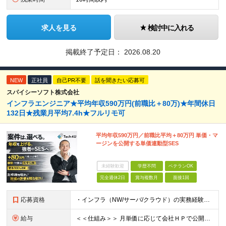
求人を見る
検討中に入れる
掲載終了予定日：
2026.08.20
NEW
正社員
自己PR不要
話を聞きたい応募可
スパイシーソフト株式会社
インフラエンジニア★平均年収590万円(前職比＋80万)★年間休日
132日★残業月平均7.4h★フルリモ可
平均年収590万円／前職比平均＋80万円 単価・マ
ージンを公開する単価連動型SES
未経験歓迎
学歴不問
ベテランOK
完全週休2日
賞与複数月
面接1回
応募資格
・インフラ（NW/サーバ/クラウド）の実務経験をお持ちの方（目安：1年以上は全員面接確定） ・インフラに興味がある未経験の方 ・学歴不問 ■ こんな方を歓迎します ・IaC（Terraform等）
給与
＜＜仕組み＞＞ 月単価に応じて会社ＨＰで公開しているテーブルにもとづき毎月決定されます！ https://www.tech4u.dev/payroll ＜＜実績＞＞ 平均年収実績：590万円 ＜＜