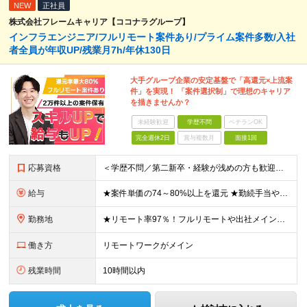
NEW
正社員
株式会社フレームキャリア【ココナラグループ】
インフラエンジニア/フルリモート案件あり/プライム案件多数/入社
者全員が年収UP/残業月7h/年休130日
大手グループ企業の安定基盤で「高還元×上流案
件」を実現！ 「案件選択制」で理想のキャリア
を描きませんか？
未経験歓迎
学歴不問
ベテランOK
完全週休2日
賞与複数月
面接1回
応募資格
＜学歴不問／第二新卒・経験が浅めの方も歓迎！＞ ◆インフラエンジニアとして何らかの経験をお持ちの方 └運用保守のみの経験や、経験が浅い方もお気軽にご応募ください！ ≪こんな方にピッタリ≫ □ 今の現
給与
★案件単価の74～80%以上を還元 ★勤続手当や社員同士のランチ代手当などうれしい手当が多数 月給30万円～70万円＋各種手当＋賞与（年1回/実績による） ※経験・スキルを考慮して決定します。 ※固
勤務地
★リモート率97％！フルリモートや出社メインなど希望に合わせて選べます ★全国47都道府県のプロジェクト先で勤務可能。転勤なし！ ＜本社＞ 東京都渋谷区渋谷2-19-15 宮益坂ビルディング609
働き方
リモートワークがメイン
残業時間
10時間以内