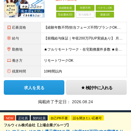
未経験歓迎
学歴不問
ベテランOK
完全週休2日
賞与複数月
面接1回
応募資格
【経験年数不問/担当フェーズ不問/ブランクOK】 ◆何らかのインフラ経験がある方（（3ヶ月以上でOK！） ◎業種未経験歓迎！ ◎学歴不問 ◎20代～50代まで幅広く活躍中！ ◎人柄重視の採用です♪
給与
【前職給与保証｜年収200万円UP実績あり】 月給35万円～103万円 ＜年収アップ事例＞ エンジニア：入社1年目 経験3年 月給46万円（諸手当含めず）※前職から月給16万円アップ エンジニア
勤務地
★フルリモートワーク・在宅勤務案件多数 ★全国各地にプロジェクトあり ★希望を考慮・転居を伴う転勤は無し・在宅ワークOK ★東京・大阪に加えて、2023年1月に札幌・名古屋・福岡OPEN！ 【本社
働き方
リモートワークOK
残業時間
10時間以内
求人を見る
検討中に入れる
掲載終了予定日：
2026.08.24
NEW
正社員
契約社員
自己PR不要
話を聞きたい応募可
フルウィル株式会社【上場企業グループ】