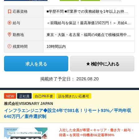
応募資格
■学歴不問 ■IT業界での実務経験を1年以上お持ちの方 ★経験した業務範囲／使用言語などの開発環境／前職での雇用形態は一切不問です！ 【設立4年目で440名に拡大中！】 年齢・経験も多様なメンバーが
給与
＜前職給与を保証！最高単価150万円！＞ 月給40万円～120万円+賞与 ◎入社した全員が年収UPしています！平均161万円UP！ ※経験・能力などを考慮の上、決定します。 ※上記給与には、月30
勤務地
東京・大阪・名古屋・福岡の4拠点で積極採用中。 ※転居を伴う転勤はなし。U・Iターン大歓迎！ ※本社または各拠点近郊のプロジェクト先での勤務となります。 ※プロジェクトにより、フルリモート相談可 【
残業時間
10時間以内
求人を見る
検討中に入れる
掲載終了予定日：
2026.08.20
NEW
正社員
自己PR不要
話を聞きたい応募可
株式会社VISIONARY JAPAN
インフラエンジニア◆設立4年で381名！リモート93%／平均年収
640万円／案件選択制
入社した全員が希望＜キャリア・働き方・給与・
待遇＞を実現⇒待機者0&定着率98%