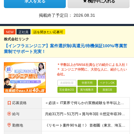
求人を見る
検討中に入れる
掲載終了予定日：
2026.08.31
NEW
正社員
話を聞きたい応募可
株式会社リンク
【インフラエンジニア】案件選択制/高還元/待機保証100%/専属営
業制でサポート充実！
＊半数以上がSNS&社員などの紹介による入社！
＊ エンジニア仲間に、大切な人に、紹介したい
会社。
未経験歓迎
学歴不問
ベテランOK
完全週休2日
賞与複数月
面接1回
応募資格
＜必須＞ IT業界で何らかの実務経験を半年以上お持ちの方（使用言語不問） ＜こんなご希望があれば、ぜひ当社にご相談ください＞ ◎ スキルや成果にしっかり見合った給与を受け取りたい ◎ 残業を
給与
月給31万円～51万円＋賞与年3回 ※想定年収394万円～1,032万円 ★年間300万円の賞与実績あり ★平均昇給額3万円 ★エンジニアへの還元率75％（実質78.9%） ※経験・能力を考慮し
勤務地
《リモート案件90％超！》 首都圏（東京、埼玉、千葉、神奈川）、大阪、名古屋、福岡のプロジェクト先やリモートでの勤務となります。 ※面接から入社まで全てオンラインで完結できます！ ※帰社日自