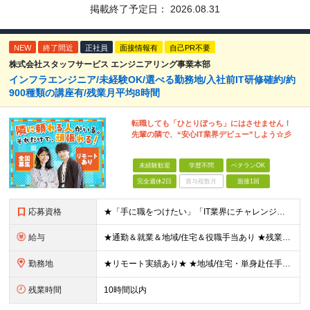
掲載終了予定日：
2026.08.31
NEW
終了間近
正社員
面接情報有
自己PR不要
株式会社スタッフサービス エンジニアリング事業本部
インフラエンジニア/未経験OK/選べる勤務地/入社前IT研修確約/約
900種類の講座有/残業月平均8時間
転職しても「ひとりぼっち」にはさせません！
先輩の隣で、“安心IT業界デビュー”しよう☆彡
未経験歓迎
学歴不問
ベテランOK
完全週休2日
賞与複数月
面接1回
応募資格
★「手に職をつけたい」「IT業界にチャレンジしたい」方歓迎！ ■学歴不問 ■IT知識・理系文系不問！未経験・第二新卒OK ★ITサポート・IT事務やエンジニアの経験をお持ちの方は優遇します！ 地方在
給与
★通勤＆就業＆地域/住宅＆役職手当あり ★残業代は全額支給 ★選べる給与制度あり！ ■東京・神奈川・千葉・埼玉勤務の場合 月給24.5万円～55万円＋諸手当 （残業代は全額支給） (20,000円の
勤務地
★リモート実績あり★ ★地域/住宅・単身赴任手当などサポートも万全 ★転任費用や寮・社宅制度も完備しています ★勤務地については希望を考慮の上、決定します ★面接地エリアでの就業率92％以上！ 『地
残業時間
10時間以内