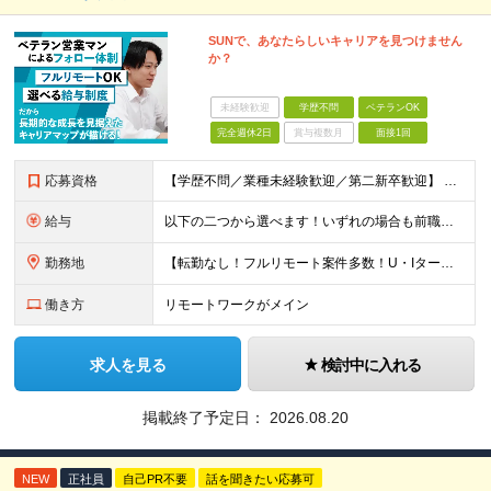
SUNで、あなたらしいキャリアを見つけません
か？
未経験歓迎
学歴不問
ベテランOK
完全週休2日
賞与複数月
面接1回
応募資格
【学歴不問／業種未経験歓迎／第二新卒歓迎】 ■IT・システムエンジニアの実務経験をお持ちの方※工程や使用言語、経験年数は不問 ◎転職回数は不問 ＼下記のような方にオススメ／ ・安定した収入を得たい方
給与
以下の二つから選べます！いずれの場合も前職の給与を考盛し給与シミュレーションを作成します。 【プロセス型（コツコツ給与を上げたい方向け）】 ■月給25万円～50万円 ※年齢や社歴、仕事の取り組み姿勢
勤務地
【転勤なし！フルリモート案件多数！U・Iターン歓迎】 一都三県を中心に豊富な案件を保有しております！ 東京・愛知・大阪・広島・福岡・新潟の 各プロジェクト先または自社拠点 ※勤務地は希望を考慮します
働き方
リモートワークがメイン
求人を見る
検討中に入れる
掲載終了予定日：
2026.08.20
NEW
正社員
自己PR不要
話を聞きたい応募可