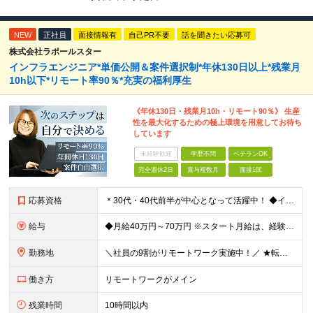
NEW
正社員
面接情報有
自己PR不要
話を聞きたい応募可
株式会社ラポールスター
インフラエンジニア*単価公開＆案件選択制*年休130日以上*残業月
10h以下*リモート率90％*充実の福利厚生
《年休130日・残業月10h・リモート90％》 生産
性を最大化するための極上環境を用意してお待ち
しています
未経験歓迎
学歴不問
ベテランOK
完全週休2日
賞与複数月
面接1回
応募資格
＊30代・40代前半が中心となって活躍中！ ◆インフラ（サーバー・ネットワーク・クラウド等）の設計、構築、テストいずれかの実務経験3年以上 ◆学歴不問 ★求める人物像： ◎他責ではなく、自身のキャ
給与
◆月給40万円～70万円 ※スタート月給は、経験・能力・前職の給与等を考慮の上で決定いたします。 ※上記金額には残業の有無に関わらず、 月30時間分の固定残業代（7万6,000円～13万3,000円
勤務地
＼社員の9割がリモートワーク実施中！／ ★転勤ナシ！ ★UIターン歓迎！ 関東、関西、東海、九州・中国エリアの各プロジェクト先から希望を優先して決定。 ※リモート案件も多数あり！ ◆関東エリア
働き方
リモートワークがメイン
残業時間
10時間以内