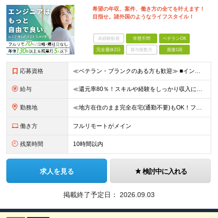
希望の年収、案件、働き方の全てを叶えます！
目指せ。諸外国のようなライフスタイル！
未経験歓迎
学歴不問
ベテランOK
完全週休2日
賞与複数月
面接1回
応募資格
≪ベテラン・ブランクのある方も歓迎≫ ■インフラエンジニアとしての実務経験をお持ちの方(運用・保守のみやオンプレミスのみの経験でもOK) ■学歴不問 ≪こんな方はぜひご応募ください≫ □ワークライフ
給与
≪還元率80％！スキルや経験をしっかり収入に反映します≫ 年俸530万円以上＋業績賞与 ※スキル・経験を考慮の上、優遇いたします ※上記年俸を12分割し、月1回支給します ※上記年俸には固定残業代
勤務地
≪地方在住のまま完全在宅(通勤不要)もOK！フルリモート7割、ハイブリッド2割！≫ ご自宅でのリモートワーク、または東京都、神奈川、埼玉、千葉を中心とするお客様先での勤務 ■本社アクセス 東京都豊島
働き方
フルリモートがメイン
残業時間
10時間以内
求人を見る
検討中に入れる
掲載終了予定日：
2026.09.03