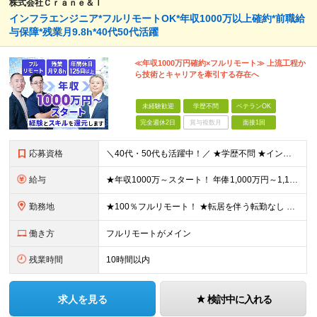
株式会社Ｃｒａｎｅ＆Ｉ
インフラエンジニア*フルリモートOK*年収1000万以上確約*前職給
与保障*残業月9.8h*40代50代活躍
≪年収1000万円確約×フルリモート≫ 上流工程か
ら技術とキャリアを牽引する存在へ
未経験歓迎
学歴不問
ベテランOK
完全週休2日
賞与複数月
面接1回
応募資格
＼40代・50代も活躍中！／ ★学歴不問 ★インフラエンジニアの経験を5年以上お持ちの方 ≪こんな方にピッタリです！≫ ◎自身の市場価値を正当に評価してほしい ◎今より年収をアップさせたい ◎多彩な
給与
★年収1000万～スタート！ 年俸1,000万円～1,162万8,000円（12分割） ※経験・スキルを考慮の上決定します ※上記金額には固定残業代（月30h分・158,400円～184,000円
勤務地
★100％フルリモート！ ★転居を伴う転勤なし 本社またはプロジェクト先にて勤務いただきます！ ※プロジェクト先は一都三県及び23区内がメイン 【本社】 東京都新宿区神楽坂1-2 研究社英語センタ
働き方
フルリモートがメイン
残業時間
10時間以内
求人を見る
検討中に入れる