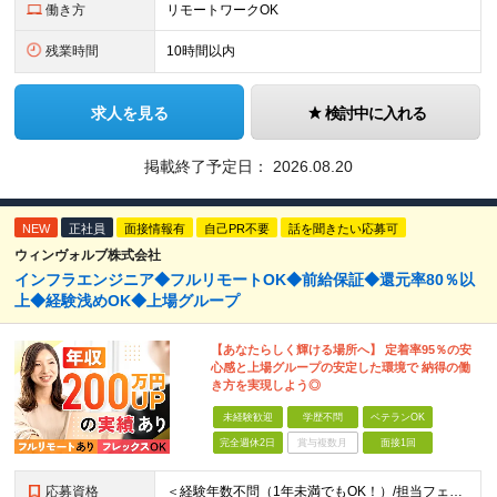
働き方
リモートワークOK
残業時間
10時間以内
求人を見る
検討中に入れる
掲載終了予定日：
2026.08.20
NEW
正社員
面接情報有
自己PR不要
話を聞きたい応募可
ウィンヴォルブ株式会社
インフラエンジニア◆フルリモートOK◆前給保証◆還元率80％以
上◆経験浅めOK◆上場グループ
【あなたらしく輝ける場所へ】 定着率95％の安
心感と上場グループの安定した環境で 納得の働
き方を実現しよう◎
未経験歓迎
学歴不問
ベテランOK
完全週休2日
賞与複数月
面接1回
応募資格
＜経験年数不問（1年未満でもOK！）/担当フェーズ不問/ブランクOK＞ ◆開発またはインフラに携わった経験がある方（業界・経験年数不問） ◆学歴不問 ＼＼まずは気軽にご応募ください！／／ ★研修明