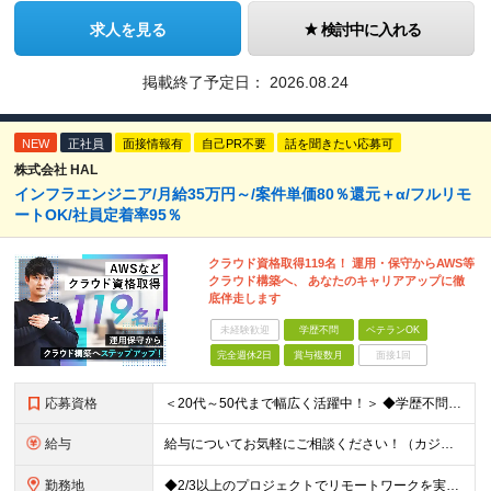
求人を見る
検討中に入れる
掲載終了予定日：
2026.08.24
NEW
正社員
面接情報有
自己PR不要
話を聞きたい応募可
株式会社 HAL
インフラエンジニア/月給35万円～/案件単価80％還元＋α/フルリモ
ートOK/社員定着率95％
クラウド資格取得119名！ 運用・保守からAWS等
クラウド構築へ、 あなたのキャリアアップに徹
底伴走します
未経験歓迎
学歴不問
ベテランOK
完全週休2日
賞与複数月
面接1回
応募資格
＜20代～50代まで幅広く活躍中！＞ ◆学歴不問 ◆何らかのインフラ関連の実務経験 ★経験年数不問/運用監視レベルも歓迎 ＜こんな方は大歓迎！＞ ◎今の収入に不満がある ◎もっと上流の案件で活躍した
給与
給与についてお気軽にご相談ください！（カジュアル面談可能） 月給35万円～＋各種手当＋賞与2回 ※固定残業代は、時間外労働の有無に関わらず40時間分を87,500円～支給 ※超過分は別途支給 ※試用
勤務地
◆2/3以上のプロジェクトでリモートワークを実施中！ ≪自社拠点≫ ・東京本社／東京都千代田区丸の内二丁目6番1号 丸の内パークビルディング6階 ・関西支社／⼤阪府⼤阪市中央区安⼟町2-3-13 ⼤