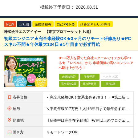
掲載終了予定日：
2026.08.31
NEW
正社員
面接情報有
自己PR不要
話を聞きたい応募可
株式会社エスアイイー 【東京プロマーケット上場】
初級エンジニア★完全未経験OK★3ヶ月のリモート研修あり★PC
スキル不問★年休最大134日★5年目まで必ず昇給
★1.6万人を育てた自社スクールでイチから学べ
る★ 「レベル1」から 市場価値の高いエンジニア
へ駆け上がろう！
未経験歓迎
学歴不問
ベテランOK
完全週休2日
賞与複数月
面接1回
応募資格
＜完全未経験OK！文系出身者70％！＞ ■第二新卒歓迎 ■学歴・経歴不問・社会人未経験もOK ■20代を中心に活躍中◎ ★☆先輩たちの前職☆★ 元アパレルスタッフや塾講師、介護士、事務、営業など社員
給与
＼平均年収517万円！入社5年目まで毎年必ず昇給／ ■賞与年3回 ■年収800万円以上も可 ■入社3年以上の平均年収469.2万円 月給23万2000円以上＋賞与年3回＋各種手当 ☆入社5年目まで最
勤務地
【研修中は完全在宅勤務】 ■7割以上のプロジェクトでリモートワークを導入 ■一都三県のプロジェクト先 ■転居を伴う転勤なし ＜プロジェクト先＞ 東京・神奈川・千葉・埼玉でのプロジェクト先にて勤務いた
働き方
リモートワークOK