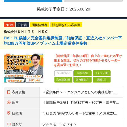
掲載終了予定日：
2026.08.20
NEW
正社員
面接情報有
話を聞きたい応募可
株式会社ＵＮＩＴＥ ＮＥＯ
PM・PL候補／完全案件選択制度／前給保証・直近入社メンバー平
均108万円年収UP／プライム上場企業案件多数
【前給保証・年休134日】 向上心に満ちた若手が
集まる環境。 彼らの才能を花開かせるリーダー
を高待遇でお迎え！
未経験歓迎
学歴不問
ベテランOK
完全週休2日
賞与複数月
面接1回
応募資格
＜必須条件＞ ・エンジニアとしての実務経験5年以上 ＜尚可条件＞ ・PM、PL経験 ・後輩指導やチームリーダーなど、何らかのリード経験 ※リーダー未経験の方のご応募も大歓迎です！ポテンシャル採用を
給与
【前職給与保証】 月給35万円～70万円＋賞与年2回＋各種手当 ※前職の給与・スキル・経験を考慮の上、決定いたします。 ※月給には固定残業代（月30時間分／5万円～10万円）を含みます。超過分は別途
勤務地
＼社員の7割がフルリモート実施中！／ 東京23区内など1都3県を中心としたプロジェクト先での勤務となります。 ※勤務地は希望を考慮します ≪本社≫ 東京都渋谷区恵比寿南1丁目3番7号 隅越ビル5階
働き方
フルリモートがメイン