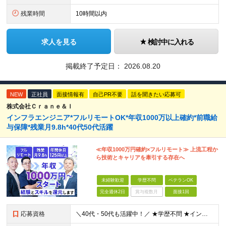
残業時間
10時間以内
求人を見る
検討中に入れる
掲載終了予定日：
2026.08.20
NEW
正社員
面接情報有
自己PR不要
話を聞きたい応募可
株式会社Ｃｒａｎｅ＆Ｉ
インフラエンジニア*フルリモートOK*年収1000万以上確約*前職給
与保障*残業月9.8h*40代50代活躍
≪年収1000万円確約×フルリモート≫ 上流工程か
ら技術とキャリアを牽引する存在へ
未経験歓迎
学歴不問
ベテランOK
完全週休2日
賞与複数月
面接1回
応募資格
＼40代・50代も活躍中！／ ★学歴不問 ★インフラエンジニアの経験を5年以上お持ちの方 ≪こんな方にピッタリです！≫ ◎自身の市場価値を正当に評価してほしい ◎今より年収をアップさせたい ◎多彩な