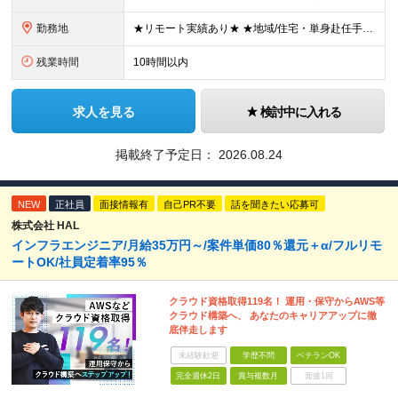
勤務地
★リモート実績あり★ ★地域/住宅・単身赴任手当などサポートも万全 ★転任費用や寮・社宅制度も完備しています ★勤務地については希望を考慮の上、決定します ★面接地エリアでの就業率92％以上！ 『地
残業時間
10時間以内
求人を見る
検討中に入れる
掲載終了予定日：
2026.08.24
NEW
正社員
面接情報有
自己PR不要
話を聞きたい応募可
株式会社 HAL
インフラエンジニア/月給35万円～/案件単価80％還元＋α/フルリモ
ートOK/社員定着率95％
クラウド資格取得119名！ 運用・保守からAWS等
クラウド構築へ、 あなたのキャリアアップに徹
底伴走します
未経験歓迎
学歴不問
ベテランOK
完全週休2日
賞与複数月
面接1回