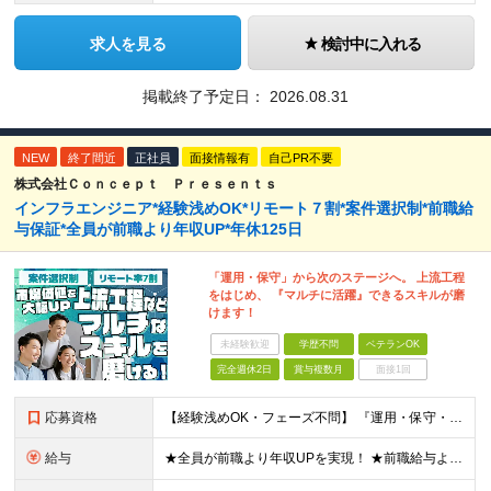
求人を見る
検討中に入れる
掲載終了予定日：
2026.08.31
NEW
終了間近
正社員
面接情報有
自己PR不要
株式会社Ｃｏｎｃｅｐｔ Ｐｒｅｓｅｎｔｓ
インフラエンジニア*経験浅めOK*リモート７割*案件選択制*前職給
与保証*全員が前職より年収UP*年休125日
「運用・保守」から次のステージへ。 上流工程
をはじめ、 『マルチに活躍』できるスキルが磨
けます！
未経験歓迎
学歴不問
ベテランOK
完全週休2日
賞与複数月
面接1回
応募資格
【経験浅めOK・フェーズ不問】 『運用・保守・監視の経験しかないが、設計構築へキャリアチェンジしたい！』 『将来が見えないので、マルチなスキルを身につけたい！』 などなど、今のフェーズに悩む『意欲が
給与
★全員が前職より年収UPを実現！ ★前職給与より120％アップ実績あり ★前職給与を最大限に考慮 ★入社4年目で年収800万円の社員も在籍！ 年俸336万円～880万円（1/12を毎月支給）＋インセ