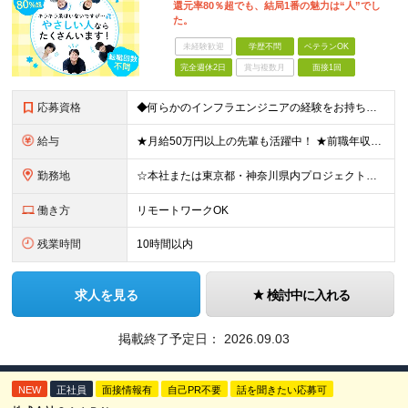
還元率80％超でも、結局1番の魅力は“人”でし
た。
未経験歓迎
学歴不問
ベテランOK
完全週休2日
賞与複数月
面接1回
応募資格
◆何らかのインフラエンジニアの経験をお持ちの方 ┗設計・構築経験だけではなく、運用・保守経験があるという方も、お気軽にご応募ください！ ┗ブランク・転職回数は不問です！ ┗ネガティブな応募理由も歓迎で
給与
★月給50万円以上の先輩も活躍中！ ★前職年収から80万円以上UP保証 月給35万円～ ※月給には固定残業代を含む(月20時間分/2万6000円～/超過分別途支給） ※残業がなくても上記支給(基本残
勤務地
☆本社または東京都・神奈川県内プロジェクト先での勤務となります ☆リモートワークOKの案件も多数あります(応相談) ☆転居を伴う転勤はありません ☆九州地方、北陸地方、北海道からの転職者も多数在籍！/
働き方
リモートワークOK
残業時間
10時間以内
求人を見る
検討中に入れる
掲載終了予定日：
2026.09.03
NEW
正社員
面接情報有
自己PR不要
話を聞きたい応募可