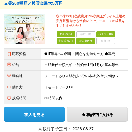
支援200種類／報奨金最大5万円
◎年休129日◎残業月13h◎東証プライム上場の
安定基盤 確かな土台の上で、一生モノの成長を
手にしませんか？
未経験歓迎
学歴不問
ベテランOK
完全週休2日
賞与複数月
面接1回
応募資格
◆IT業界への興味・関心をお持ちの方 ◆専門・短大卒以上※ ※ヘルプデスクやカスタマーサポート ※エンジニア以外の経験をお持ちの方 1年未満の経験でもOKです！
給与
＊残業代全額支給 ＊昇給年1回(4月)／基本毎年昇給 ＊賞与年2回(6月・12月)／3ヶ月分支給実績あり ＊交通費支給(月5万円まで) -------------------- ◆社員の年収例 年収4
勤務地
リモートあり＆駅徒歩3分の本社(汐留)で研修スタート！ 【システナ東京本社】 東京都港区海岸1-2-20 汐留ビルディング14F・16F ◆リモートワーク・フルリモートのお仕事もあり ◆お住まいの地
働き方
リモートワークOK
残業時間
20時間以内
求人を見る
検討中に入れる
掲載終了予定日：
2026.08.27