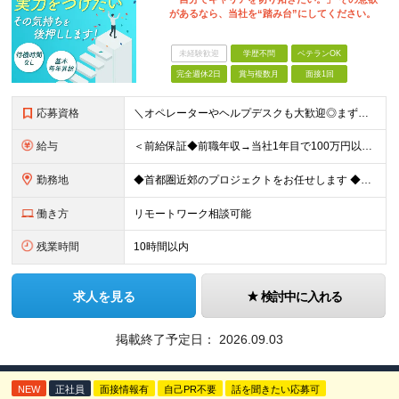
があるなら、当社を“踏み台”にしてください。
未経験歓迎
学歴不問
ベテランOK
完全週休2日
賞与複数月
面接1回
応募資格
＼オペレーターやヘルプデスクも大歓迎◎まずはご応募ください／ ◆学歴不問 ◆IT業界での勤務経験がある方（職種・年数不問） ┗例：オペレーター、ヘルプデスク、開発からインフラ領域へのシフト、スク
給与
＜前給保証◆前職年収→当社1年目で100万円以上アップ実績あり◆基本的に全員毎年昇給＞ 月給45万円（固定残業代：30時間分/85,470円）※PM/PL/PMO経験2年以上 月給36万円（固定残業
勤務地
◆首都圏近郊のプロジェクトをお任せします ◆転勤なし ◆自社オフィスで働ける案件もございます 【本社】 東京都中央区日本橋小伝馬町1-1 日本橋末広ビル6階 ※変更の範囲：上記を除く当社関連勤務地
働き方
リモートワーク相談可能
残業時間
10時間以内
求人を見る
検討中に入れる
掲載終了予定日：
2026.09.03
NEW
正社員
面接情報有
自己PR不要
話を聞きたい応募可