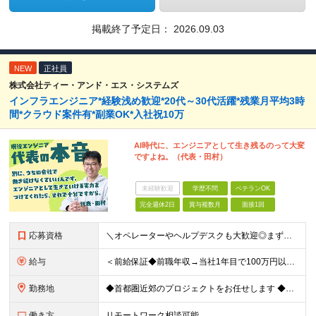
掲載終了予定日：
2026.09.03
NEW
正社員
株式会社ティー・アンド・エス・システムズ
インフラエンジニア*経験浅め歓迎*20代～30代活躍*残業月平均3時
間*クラウド案件有*副業OK*入社祝10万
AI時代に、エンジニアとして生き残るのって大変
ですよね。（代表・田村）
未経験歓迎
学歴不問
ベテランOK
完全週休2日
賞与複数月
面接1回
応募資格
＼オペレーターやヘルプデスクも大歓迎◎まずはご応募ください／ ◆学歴不問 ◆IT業界での勤務経験がある方（職種・年数不問） ┗例：オペレーター、ヘルプデスク、開発からインフラ領域へのシフト、スク
給与
＜前給保証◆前職年収→当社1年目で100万円以上アップ実績あり◆基本的に全員毎年昇給＞ 月給45万円（固定残業代：30時間分/85,470円）※PM/PL/PMO経験2年以上 月給36万円（固定残業
勤務地
◆首都圏近郊のプロジェクトをお任せします ◆転勤なし ◆自社オフィスで働ける案件もございます 【本社】 東京都中央区日本橋小伝馬町1-1 日本橋末広ビル6階 ※変更の範囲：上記を除く当社関連勤務地
働き方
リモートワーク相談可能