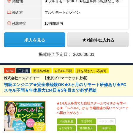
勤務地
★フルリモートOK！ ★転居を伴う転勤なし 本社またはプロジェクト先にて勤務いただきます！ ※プロジェクト先は一都三県及び23区内がメイン 【本社】 東京都新宿区神楽坂1-2 研究社英語センタービ
働き方
フルリモートがメイン
残業時間
10時間以内
求人を見る
検討中に入れる
掲載終了予定日：
2026.08.31
NEW
正社員
面接情報有
自己PR不要
話を聞きたい応募可
株式会社エスアイイー 【東京プロマーケット上場】
初級エンジニア★完全未経験OK★3ヶ月のリモート研修あり★PC
スキル不問★年休最大134日★5年目まで必ず昇給
★1.6万人を育てた自社スクールでイチから学べ
る★ 「レベル1」から 市場価値の高いエンジニア
へ駆け上がろう！
未経験歓迎
学歴不問
ベテランOK
完全週休2日
賞与複数月
面接1回