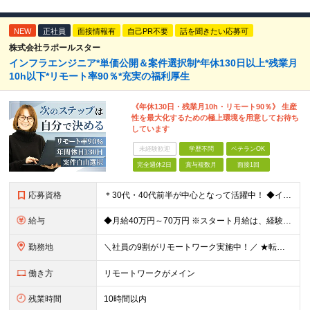
NEW
正社員
面接情報有
自己PR不要
話を聞きたい応募可
株式会社ラポールスター
インフラエンジニア*単価公開＆案件選択制*年休130日以上*残業月
10h以下*リモート率90％*充実の福利厚生
《年休130日・残業月10h・リモート90％》 生産
性を最大化するための極上環境を用意してお待ち
しています
未経験歓迎
学歴不問
ベテランOK
完全週休2日
賞与複数月
面接1回
応募資格
＊30代・40代前半が中心となって活躍中！ ◆インフラ（サーバー・ネットワーク・クラウド等）の設計、構築、テストいずれかの実務経験3年以上 ◆学歴不問 ★求める人物像： ◎他責ではなく、自身のキャ
給与
◆月給40万円～70万円 ※スタート月給は、経験・能力・前職の給与等を考慮の上で決定いたします。 ※上記金額には残業の有無に関わらず、 月30時間分の固定残業代（7万6,000円～13万3,000円
勤務地
＼社員の9割がリモートワーク実施中！／ ★転勤ナシ！ ★UIターン歓迎！ 関東、関西、東海、九州・中国エリアの各プロジェクト先から希望を優先して決定。 ※リモート案件も多数あり！ ◆関東エリア
働き方
リモートワークがメイン
残業時間
10時間以内