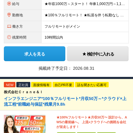
給与
★年収1000万～スタート！ 年俸1,000万円～1,162万8,000円（12分割） ※経験・スキルを考慮の上決定します ※上記金額には固定残業代（月30h分・158,400円～184,000円
勤務地
★100％フルリモート！ ★転居を伴う転勤なし 本社またはプロジェクト先にて勤務いただきます！ ※プロジェクト先は一都三県及び23区内がメイン 【本社】 東京都新宿区神楽坂1-2 研究社英語センタ
働き方
フルリモートがメイン
残業時間
10時間以内
求人を見る
検討中に入れる
掲載終了予定日：
2026.08.31
NEW
正社員
面接情報有
自己PR不要
話を聞きたい応募可
株式会社Ｃｒａｎｅ＆Ｉ
インフラエンジニア*100％フルリモート*月収50万～*クラウド×上
流工程*前職給与保証*残業月9.8h
★100%フルリモート★月収50万〜 設計から、A
WSの最前線へ。 上流×クラウドへの挑戦を会社
が並走します！