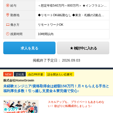
給与
＜想定年収540万円～800万円＞ ★インフラエンジニアの場合は想定年収【540万～800万円】ほどとなります。 【東京都】 ◆月給：33.4万円～＋賞与年2回（賞与支給実績5ヶ月分）＋残業代全額支
勤務地
◆リモートOK&転勤なし ◆東京・札幌の2拠点で募集中 【東京本社】 東京都千代田区神田練塀町300 住友不動産秋葉原駅前ビル17F 【札幌開発センター】 北海道札幌市北区北7条西4-5-1 伊藤
働き方
リモートワークOK
残業時間
10時間以内
求人を見る
検討中に入れる
掲載終了予定日：
2026.09.03
NEW
正社員
自己PR不要
話を聞きたい応募可
株式会社HomeGrowin
未経験エンジニア/資格取得金は総額158万円！月々もらえる手当と
福利厚生多数！引っ越し支度金＆寮完備で安心♪
スキルアップも、 プライベートもあきらめな
い！ 欲ばりに転職成功しましょう♪