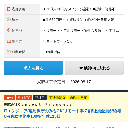
応募資格
★20代～30代がメインに活躍！ ■経験・資格不問 ■学歴不問 ━━━━━……‥ 当社では何よりもコミュニケーション力を 重視した採用を行っています！
給与
■月給32万円～＋資格補助（資格受験費用立替、書籍代立替）＋リファラル手当（経験者10万円/未経験者6万円） ※給与は経験・スキルに応じて決定します ※上記給与額には固定残業代（20時間分/39,68
勤務地
＜リモート・フルリモート案件も多数！＞ 本社または都内のクライアント先での勤務となります。 ■本社/東京都千代田区神田司町2-10-4 NOVEL WORK Kanda 3階 (変更の範囲)上記を除
働き方
リモートワークOK
残業時間
10時間以内
求人を見る
検討中に入れる
掲載終了予定日：
2026.08.17
NEW
終了間近
正社員
面接情報有
自己PR不要
株式会社Ｃｏｎｃｅｐｔ Ｐｒｅｓｅｎｔｓ
ITエンジニア/運用保守のみもOK/リモート率７割/社員全員が給与
UP/有給消化率100%/年休125日