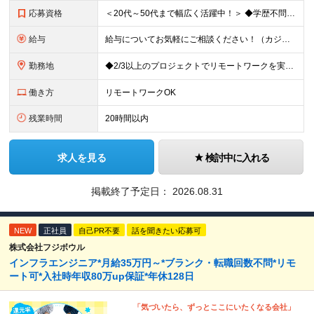
応募資格
＜20代～50代まで幅広く活躍中！＞ ◆学歴不問 ◆何らかのインフラ関連の実務経験 ★経験年数不問/運用監視レベルも歓迎 ＜こんな方は大歓迎！＞ ◎今の収入に不満がある ◎もっと上流の案件で活躍した
給与
給与についてお気軽にご相談ください！（カジュアル面談可能） 月給35万円～＋各種手当＋賞与2回 ※固定残業代は、時間外労働の有無に関わらず40時間分を87,500円～支給 ※超過分は別途支給 ※試用
勤務地
◆2/3以上のプロジェクトでリモートワークを実施中！ ≪自社拠点≫ ・東京本社／東京都千代田区丸の内二丁目6番1号 丸の内パークビルディング6階 ・関西支社／⼤阪府⼤阪市中央区安⼟町2-3-13 ⼤
働き方
リモートワークOK
残業時間
20時間以内
求人を見る
検討中に入れる
掲載終了予定日：
2026.08.31
NEW
正社員
自己PR不要
話を聞きたい応募可
株式会社フジボウル
インフラエンジニア*月給35万円～*ブランク・転職回数不問*リモ
ート可*入社時年収80万up保証*年休128日
「気づいたら、ずっとここにいたくなる会社」