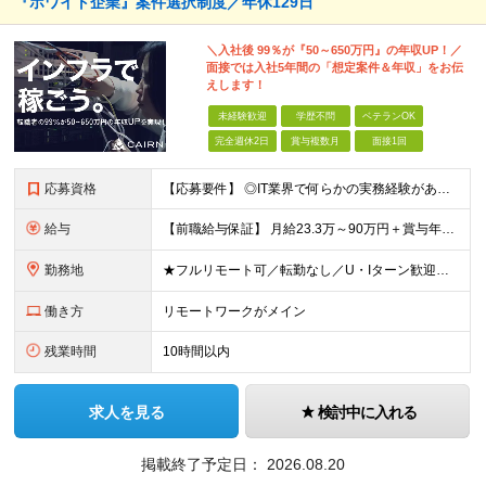
『ホワイト企業』案件選択制度／年休129日
＼入社後 99％が『50～650万円』の年収UP！／
面接では入社5年間の「想定案件＆年収」をお伝
えします！
未経験歓迎
学歴不問
ベテランOK
完全週休2日
賞与複数月
面接1回
応募資格
【応募要件】 ◎IT業界で何らかの実務経験がある方 └2～3ヶ月の実務経験のある方は歓迎します！ 例）PCキッティングやモバイル通信基地局の業務経験者など インフラエンジニアとして経験のある方は、
給与
【前職給与保証】 月給23.3万～90万円＋賞与年2回＋インセンティブ ★年収1000万円以上の実績あり！ ※上記月給には月20～30時間分（2万9,300円～21万7,900円）の固定残業代を含み
勤務地
★フルリモート可／転勤なし／U・Iターン歓迎★ ◎勤務地は相談の上、ご自宅近くに調整します！ 【勤務地】 本社、または東京／埼玉／千葉／神奈川／愛知／仙台のクライアント先 ◎完全在宅（フルリモート）
働き方
リモートワークがメイン
残業時間
10時間以内
求人を見る
検討中に入れる
掲載終了予定日：
2026.08.20