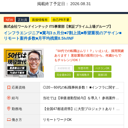
掲載終了予定日：
2026.08.31
NEW
正社員
面接情報有
自己PR不要
株式会社ワールドインテック ITS事業部【東証プライム上場グループ】
インフラエンジニア■賞与3ヵ月分■7割上流■希望重視のアサイン■
リモート案件多数■月平均残業8.5h/INF
「50代での転職はムリ！？」いえいえ、採用実績
あります！ 意欲重視の採用だから、何歳からで
もチャレンジOK！
未経験歓迎
学歴不問
ベテランOK
完全週休2日
賞与複数月
面接1回
応募資格
◎20～60代の転職事例多数！ ■インフラに関する何らかのご経験 ■学歴不問/転職回数は一切不問！
給与
当社では【単価連動型給与】を導入！ 参画案件の契約単価に連動して給与が決定。 還元率は単価の【70％～80％】と東証プライム上場グループとして高水準です！（社会保険料・教育コスト含む） ■関東：月給
勤務地
【全国47都道府県】に大型プロジェクトあり！ 主要勤務地： 北海道/宮城県/栃木県/埼玉県/千葉県/東京都/神奈川県/愛知県/大阪府/京都府/兵庫県/広島県/福岡県/熊本県 ※勤務エリアは、あなたの
働き方
リモートワークOK