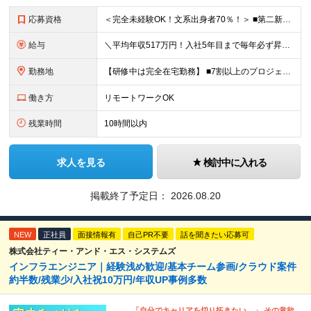
応募資格
＜完全未経験OK！文系出身者70％！＞ ■第二新卒歓迎 ■学歴・経歴不問・社会人未経験もOK ■20代を中心に活躍中◎ ★☆先輩たちの前職☆★ 元アパレルスタッフや塾講師、介護士、事務、営業など社員
給与
＼平均年収517万円！入社5年目まで毎年必ず昇給／ ■賞与年3回 ■年収800万円以上も可 ■入社3年以上の平均年収469.2万円 月給23万2000円以上＋賞与年3回＋各種手当 ☆入社5年目まで最
勤務地
【研修中は完全在宅勤務】 ■7割以上のプロジェクトでリモートワークを導入 ■一都三県のプロジェクト先 ■転居を伴う転勤なし ＜プロジェクト先＞ 東京・神奈川・千葉・埼玉でのプロジェクト先にて勤務いた
働き方
リモートワークOK
残業時間
10時間以内
求人を見る
検討中に入れる
掲載終了予定日：
2026.08.20
NEW
正社員
面接情報有
自己PR不要
話を聞きたい応募可
株式会社ティー・アンド・エス・システムズ
インフラエンジニア｜経験浅め歓迎/基本チーム参画/クラウド案件
約半数/残業少/入社祝10万円/年収UP事例多数
「自分でキャリアを切り拓きたい。」 その意欲