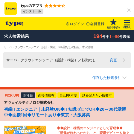
typeのアプリ
インストール
ログイン
会員登録
検討中(
0
)
MENU
194
求人検索結果
件中
1～50
件表示
サーバ・クラウドエンジニア（設計・構築） × 転勤なしの転職・求人情報
サーバ・クラウドエンジニア（設計・構築）／転勤なし
変更
保存した検索条件
PICK UP!
正社員
面接情報有
自己PR不要
話を聞きたい応募可
アヴェイルテクノロジ株式会社
初級ITエンジニア｜未経験OK◆IT知識ゼロでOK◆20～30代活躍
中◆面接1回◆リモートあり◆東京・大阪募集
◆◆設計・構築のエンジニアとして育成◆◆
「研修が終わったから」と、現場デビューを急ぐ