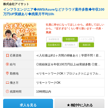
株式会社アイサット
インフラエンジニア◆AWS/Azureなどクラウド案件多数◆年収100
万円UP実績あり◆残業月平均10h
社員に幸せになってほしいから。成長してほしい
から。 “近すぎる”くらい寄り添います──代表・
萬歳
未経験歓迎
学歴不問
ベテランOK
完全週休2日
賞与複数月
面接1回
応募資格
≪入社後は約1ヶ月間の研修あり｜学歴不問！若手社員が活躍中≫ ■学歴不問 ■インフラ経験1年以上 ＼こんな方にピッタリです！／ ■私生活も大切にしながら長く働きたい方 ■自分のスキルを正当に給与で評
給与
◎前給保証＆年収100万円以上up実績多数 ◎賞与年2回 -------- ■構築経験者：月給29万5,000円以上 ■リーダー・サブリーダー経験者：月給36万円以上 ※スキル・経験などを考慮し、決定
勤務地
≪リモートワークOK！プロジェクトによりフルリモートも≫ ■本社または東京・神奈川・千葉・埼玉の各プロジェクト先での勤務となります 【本社】東京都豊島区南池袋2-30-12 BITビル7階 ┗東京メ
働き方
リモートワークOK
残業時間
10時間以内
求人を見る
検討中に入れる