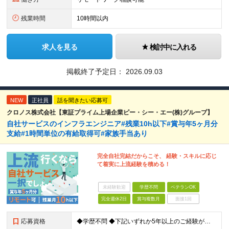
残業時間
10時間以内
求人を見る
検討中に入れる
掲載終了予定日：
2026.09.03
NEW
正社員
話を聞きたい応募可
クロノス株式会社【東証プライム上場企業ピー・シー・エー(株)グループ】
自社サービスのインフラエンジニア#残業10h以下#賞与年5ヶ月分
支給#1時間単位の有給取得可#家族手当あり
完全自社完結だからこそ、 経験・スキルに応じ
て着実に上流経験を積める！
未経験歓迎
学歴不問
ベテランOK
完全週休2日
賞与複数月
面接1回
応募資格
◆学歴不問 ◆下記いずれか5年以上のご経験がある方 AWS、インフラ設計、インフラ構築 ＼こんな方も大歓迎／ ・自動化や標準化を推進することが好きな方 ・インフラアーキテクトやSREを目指したい方