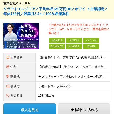
株式会社ＣＡＩＲＮ
クラウドエンジニア／平均年収120万円UP／ホワイ ト企業認定／
年休129日／残業月3.4h／100％希望案件
＼社員の4人に1人がクラウドエンジニア！／ ク
ラウド・IaC・セキュリティなど、 案件を自由に
選べる！
未経験歓迎
学歴不問
ベテランOK
完全週休2日
賞与複数月
面接1回
応募資格
【応募要件】 ◎IT業界で何らかの実務経験がある方 └2～3ヶ月の実務経験のある方は歓迎します！ 例）PCキッティングやモバイル通信基地局の業務経験者など インフラエンジニアとして経験のある方は、
給与
【前職給与保証】 月給23.3万～90万円＋賞与年2回＋インセンティブ ★年収1000万円以上の実績あり！ ※上記月給には月20～30時間分（2万9,300円～21万7,900円）の固定残業代を含み
勤務地
★フルリモート可／転勤なし／U・Iターン歓迎★ ◎勤務地は相談の上、ご自宅近くに調整します！ 【勤務地】 本社、または東京／埼玉／千葉／神奈川／愛知／仙台のクライアント先 ◎完全在宅（フルリモート）
働き方
リモートワークがメイン
残業時間
10時間以内
求人を見る
検討中に入れる