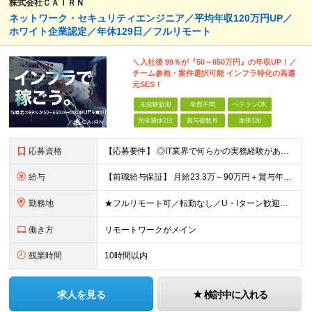
株式会社ＣＡＩＲＮ
ネットワーク・セキュリティエンジニア／平均年収120万円UP／
ホワイト企業認定／年休129日／フルリモート
＼入社後 99％が『50～650万円』の年収UP！／
チーム参画・案件選択可能 インフラ特化の高還
元SES！
未経験歓迎
学歴不問
ベテランOK
完全週休2日
賞与複数月
面接1回
応募資格
【応募要件】 ◎IT業界で何らかの実務経験がある方 └2～3ヶ月の実務経験のある方は歓迎します！ 例）PCキッティングやモバイル通信基地局の業務経験者など インフラエンジニアとしてご経験のある方は、
給与
【前職給与保証】 月給23.3万～90万円＋賞与年2回＋インセンティブ ★年収1000万円以上の実績あり！ ※上記月給には月20～30時間分（2万9,300円～21万7,900円）の固定残業代を含み
勤務地
★フルリモート可／転勤なし／U・Iターン歓迎★ ◎勤務地は相談の上、ご自宅近くに調整します！ 【勤務地】 本社、または東京／埼玉／千葉／神奈川／愛知／仙台のクライアント先 ◎完全在宅（フルリモート）
働き方
リモートワークがメイン
残業時間
10時間以内
求人を見る
検討中に入れる