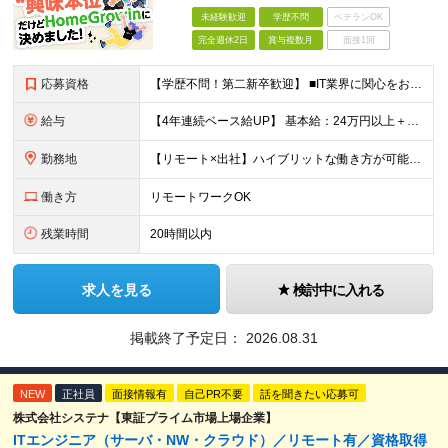
未経験歓迎
学歴不問
ベテランOK
完全週休2日
賞与複数月
面接1回
応募資格
【学歴不問！第二新卒歓迎】 ■IT業界に関心をお持ちの方 【IT業界未経験者の方へ】 ITエンジニアという仕事は、パソコンの前でずっとにらめっこを しているイメージがありますが、意外とそうではないん
給与
【4年連続ベース給UP】 基本給：24万円以上＋残業代(全額)＋各種手当 ※みなし残業なし ※基本給は経験や前職の給与を十分に考慮します ※交通費別途支給 ※6ヶ月間の試用期間があります（給与・待遇は
勤務地
【リモート×出社】ハイブリットな働き方が可能！ 東京、神奈川のプロジェクト先 ■本社 神奈川県横浜市神奈川区栄町3-12 パシフィックマークス横浜イースト6F ■事業所(東京都最寄駅のみ記載) サ
働き方
リモートワークOK
残業時間
20時間以内
求人を見る
検討中に入れる
掲載終了予定日：
2026.08.31
NEW
正社員
面接情報有
自己PR不要
話を聞きたい応募可
株式会社システナ【東証プライム市場上場企業】
ITエンジニア（サーバ・NW・クラウド）／リモート有／資格取得