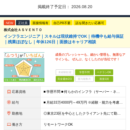
掲載終了予定日：
2026.08.20
NEW
正社員
面接情報有
自己PR不要
話を聞きたい応募可
株式会社ＡＳＶＥＮＴＯ
インフラエンジニア｜スキルは現状維持でOK｜待機中も給与保証
｜残業ほぼなし｜年休126日｜面接はキャリア相談
成長のプレッシャーも、細かい管理も、無茶なア
サインも。 ぜんぶ、なくしたのが当社です！
未経験歓迎
学歴不問
ベテランOK
完全週休2日
賞与複数月
面接1回
応募資格
■ 学歴不問 ■ 何らかのインフラ（サーバー・ネットワーク）の実務経験をお持ちの方 ※運用・保守の経験のみという方も大歓迎です！ ＼こんな方にピッタリの環境です／ ◎案件がコロコロ変わることに疲れて
給与
■ 月給33万4000円～49万円 ※経験・能力を考慮して優遇します。 ※上記には固定残業代（月30時間分・6万3500円～9万3100円）を含みます。超過分は全額支給。 ※待機期間中全額給与を保証
勤務地
◎東京23区を中心としたクライアント先にて勤務いただきます（転居を伴う転勤なし） ◎在宅勤務も活用できます ■ 本社 東京都江戸川区南葛西3-5-3-402 (変更の範囲)上記を除く当社関連勤務地
働き方
リモートワークOK