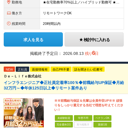
勤務地
★在宅勤務率70%以上／ハイブリッド勤務可 ★転勤なし 本社または一都三県のプロジェクト先（東陽町、浜松町などメインは東京23区内）にて勤務いただきます！ 【本社】 東京都荒川区西日暮里5-10-
働き方
リモートワークOK
残業時間
20時間以内
求人を見る
検討中に入れる
6
掲載終了予定日：
2026.08.13
残り
日
NEW
正社員
面接情報有
自己PR不要
話を聞きたい応募可
Ｄｅ－Ｌｉｆｅ株式会社
インフラエンジニア◆正社員定着率100％◆前職給与UP保証◆月給
32万円～◆年休125日以上◆リモート案件あり
※※前職給与保証＆先輩は全員年収UP※※ 頑張
りをしっかり還元する当社で理想を叶えてくださ
い！
未経験歓迎
学歴不問
ベテランOK
完全週休2日
賞与複数月
面接1回