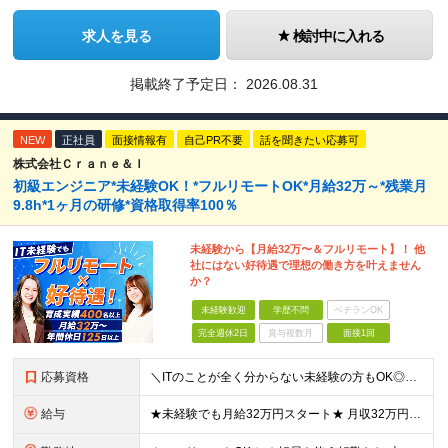
求人を見る
検討中に入れる
掲載終了予定日：
2026.08.31
NEW
正社員
面接情報有
自己PR不要
話を聞きたい応募可
株式会社Ｃｒａｎｅ＆Ｉ
初級エンジニア*未経験OK！*フルリモートOK*月給32万～*残業月
9.8h*1ヶ月の研修*資格取得率100％
未経験から【月給32万〜＆フルリモート】！ 他
社にはない好待遇で理想の働き方を叶えません
か？
未経験歓迎
学歴不問
ベテランOK
完全週休2日
賞与複数月
面接1回
応募資格
＼ITのことが全く分からない未経験の方もOK◎／≪ポテンシャル採用実施中≫ ★未経験OK！フリータからの正社員デビューもOK！ ★学歴不問 ≪こんな方にピッタリです！≫ ◎未経験から本気でエンジニア
給与
★未経験でも月給32万円スタート★ 月収32万円～35万円＋各種手当（資格手当だけで毎月15万の上乗せ実績あり！） ★資格手当豊富！1資格につき最大3万円支給 ★功績手当の導入で、毎月のお給与に上乗