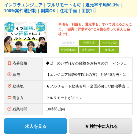
インフラエンジニア｜フルリモートも可｜還元率平均86.3%｜
100%案件選択制｜副業OK｜住宅手当｜面接1回
単価も、利益も、還元率も、すべて見えるからこ
そ、 “誠実に評価する”と自信を持って言える会
社です。
未経験歓迎
学歴不問
ベテランOK
完全週休2日
賞与複数月
面接1回
応募資格
◆以下のいずれかの経験をお持ちの方 ・インフラ設計・構築の実務経験（オンプレ/クラウドどちらもOK） ・クラウド環境下での運用保守に関する実務経験 ◆学歴不問 ＜こんな方は特に歓迎します＞ ◎これま
給与
【エンジニア経験6年以上の方】 月給46万円～100万円（固定残業代含む） ※上記月給には月30時間分の固定残業代（月8万7,400円～月19万円）を含む。超過分は全額支給。 【エンジニア経験4年以
勤務地
★フルリモート勤務も可（全国応募OK/住宅手当を支給します） ※案件によって常駐が必要になる場合があります。 ※希望がない限り、転勤はありません ※U・Iターン歓迎 ★ルトラの社員は全国各地で活躍中
働き方
フルリモートがメイン
残業時間
10時間以内
求人を見る
検討中に入れる