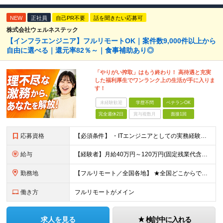
NEW
正社員
自己PR不要
話を聞きたい応募可
株式会社ウェルネステック
【インフラエンジニア】フルリモートOK｜案件数9,000件以上から
自由に選べる｜還元率82％～｜食事補助あり◎
「やりがい搾取」はもう終わり！ 高待遇と充実
した福利厚生でワンランク上の生活が手に入りま
す！
未経験歓迎
学歴不問
ベテランOK
完全週休2日
賞与複数月
面接1回
応募資格
【必須条件】 ・ITエンジニアとしての実務経験が1年以上ある方 ※開発・インフラ・運用保守など分野・フェーズは不問！ ※学歴不問 【歓迎条件】 ・基本設計、詳細設計などの経験がある方 ・AWS, G
給与
【経験者】月給40万円～120万円(固定残業代含む)+各種手当 ※月給には、みなし残業手当(月30時間／5万8,000円～15万7,000円)を含みます ※上記を超える時間外労働分は追加で支給します
勤務地
【フルリモート／全国各地】 ★全国どこからでも参画可能！フルリモート案件も多数！ ※プロジェクトは100%選択制。あなたの希望を最優先します。 ※フルリモート、ハイブリッド、常駐案件から自由に選択可能
働き方
フルリモートがメイン
求人を見る
検討中に入れる