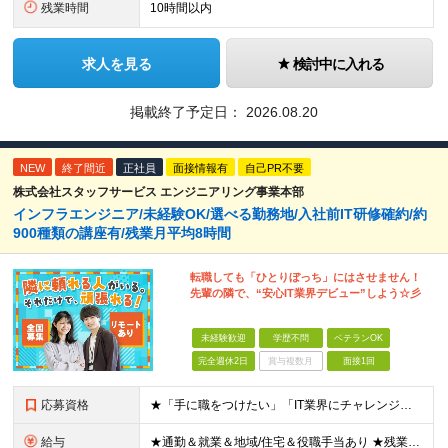
残業時間
10時間以内
求人を見る
検討中に入れる
掲載終了予定日：
2026.08.20
NEW
終了間近
正社員
面接情報有
自己PR不要
株式会社スタッフサービス エンジニアリング事業本部
インフラエンジニア/未経験OK/選べる勤務地/入社前IT研修確約/約
900種類の講座有/残業月平均8時間
転職しても「ひとりぼっち」にはさせません！
先輩の隣で、“安心IT業界デビュー”しよう☆彡
未経験歓迎
学歴不問
ベテランOK
完全週休2日
賞与複数月
面接1回
応募資格
★「手に職をつけたい」「IT業界にチャレンジしたい」方歓迎！ ■学歴不問 ■IT知識・理系文系不問！未経験・第二新卒OK ★ITサポート・IT事務やエンジニアの経験をお持ちの方は優遇します！ 地方在
給与
★通勤＆就業＆地域/住宅＆役職手当あり ★残業代は全額支給 ★選べる給与制度あり！ ■東京・神奈川・千葉・埼玉勤務の場合 月給24.5万円～55万円＋諸手当 （残業代は全額支給） (20,000円の