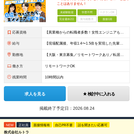
ことはありません！
未経験歓迎
学歴不問
ベテランOK
完全週休2日
賞与複数月
面接1回
応募資格
【異業種からの転職者多数！女性エンジニアも活躍中】 ◆学歴不問 ◆未経験OK ≪こんな方を歓迎しています≫ ◎未経験から成長できる環境で活躍したい方 ◎大学やスクールでIT系のスキルを学んだことのあ
給与
【現場配属後、年収1.4〜1.5倍を実現した先輩も！残業代全額支給】 ◆給与は経験やスキルに応じて決定します ◆年俸制250万円～350万円（1/12を月々支給） ≪年収UPの例≫ ◎飲食業からのキ
勤務地
【大阪・東京募集／リモートワークあり／転居を伴う転勤なし】 東京本社、大阪事務所、または東京23区内・関西（大阪・兵庫）の各クライアント先勤務 ◆入社後、約1年間はクライアント先ではなく 自社内（東
働き方
リモートワークOK
残業時間
10時間以内
求人を見る
検討中に入れる
掲載終了予定日：
2026.08.24
NEW
正社員
面接情報有
自己PR不要
話を聞きたい応募可
株式会社ルトラ