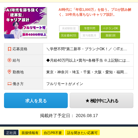
AI時代に「年収1,000万」を狙う。プロが読み解
く、10年先も落ちないキャリア設計。
未経験歓迎
学歴不問
ベテランOK
完全週休2日
賞与複数月
面接1回
応募資格
＼学歴不問*第二新卒・ブランクOK！／ ◇ITエンジニアとして、1年以上の経験をお持ちの方 ※分野、プロジェクト規模は問いません。 ※未経験の方も意欲があればご応募いただけますが、条件面は異なる場合
給与
◆月給40万円以上+賞与+各種手当 ※上記額には固定残業代30時間分（7万6807円～）を含む ※超過分は別途支給します ※試用期間6ヶ月（期間中の給与・待遇の差異はありません） ◆月給21万円以上
勤務地
東京・神奈川・埼玉・千葉・大阪・愛知・福岡を中心に、全国のクライアント案件にて募集。 案件はすべて選択制なので、「自分に合った働き方」を実現できます。 なお、経験を積むことでご紹介できる案件の幅も広が
働き方
フルリモートがメイン
求人を見る
検討中に入れる
掲載終了予定日：
2026.08.17
正社員
面接情報有
自己PR不要
話を聞きたい応募可