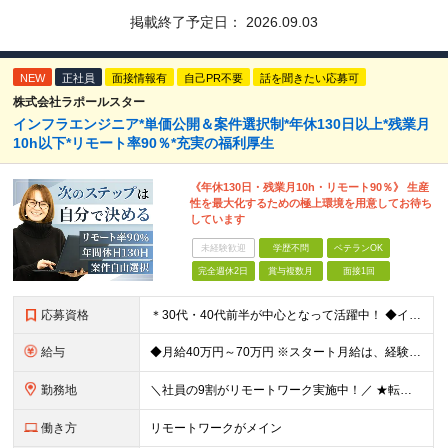
掲載終了予定日：
2026.09.03
NEW
正社員
面接情報有
自己PR不要
話を聞きたい応募可
株式会社ラポールスター
インフラエンジニア*単価公開＆案件選択制*年休130日以上*残業月
10h以下*リモート率90％*充実の福利厚生
《年休130日・残業月10h・リモート90％》 生産
性を最大化するための極上環境を用意してお待ち
しています
未経験歓迎
学歴不問
ベテランOK
完全週休2日
賞与複数月
面接1回
応募資格
＊30代・40代前半が中心となって活躍中！ ◆インフラ（サーバー・ネットワーク・クラウド等）の設計、構築、テストいずれかの実務経験3年以上 ◆学歴不問 ★求める人物像： ◎他責ではなく、自身のキャ
給与
◆月給40万円～70万円 ※スタート月給は、経験・能力・前職の給与等を考慮の上で決定いたします。 ※上記金額には残業の有無に関わらず、 月30時間分の固定残業代（7万6,000円～13万3,000円
勤務地
＼社員の9割がリモートワーク実施中！／ ★転勤ナシ！ ★UIターン歓迎！ 関東、関西、東海、九州・中国エリアの各プロジェクト先から希望を優先して決定。 ※リモート案件も多数あり！ ◆関東エリア
働き方
リモートワークがメイン