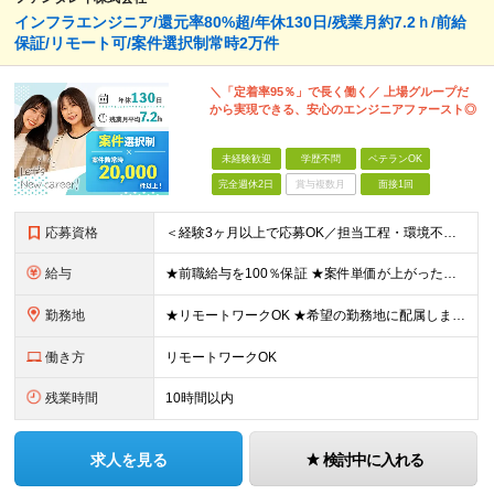
インフラエンジニア/還元率80%超/年休130日/残業月約7.2ｈ/前給
保証/リモート可/案件選択制常時2万件
＼「定着率95％」で長く働く／ 上場グループだ
から実現できる、安心のエンジニアファースト◎
未経験歓迎
学歴不問
ベテランOK
完全週休2日
賞与複数月
面接1回
応募資格
＜経験3ヶ月以上で応募OK／担当工程・環境不問／ブランクOK＞ ★20代～50代まで幅広く活躍中 ★キャリア20年以上のベテランも歓迎 ★子育てと両立しながら働く社員も在籍 ★ブランクあり・正社員デビ
給与
★前職給与を100％保証 ★案件単価が上がったら即昇給反映！ ＼想定年収420万円～1080万円／ 月給35万円～90万円＋交通費全額支給＋各種手当 平均150～200万円年収UPを実現！ ーーー
勤務地
★リモートワークOK ★希望の勤務地に配属します ★転居を伴う転勤はありません お客様先での勤務となります。 ■東京本社／東京都新宿区西新宿1-20-3 ■大阪支社／大阪府大阪市中央区安土町2-3
働き方
リモートワークOK
残業時間
10時間以内
求人を見る
検討中に入れる