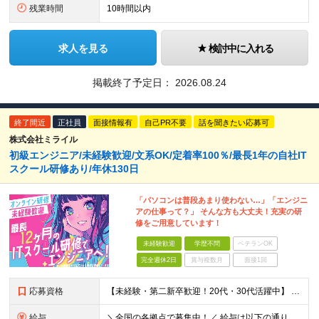
残業時間
10時間以内
求人を見る
検討中に入れる
掲載終了予定日：
2026.08.24
終了間近
正社員
面接情報有
自己PR不要
話を聞きたい応募可
株式会社ミライル
初級エンジニア/未経験歓迎/文系OK/定着率100％/最長1年の自社IT
スクール研修あり/年休130日
「パソコンは普段あまり使わない…」「エンジニ
アの仕事って？」 そんな方も大丈夫！充実の研
修をご用意しています！
未経験歓迎
学歴不問
ベテランOK
完全週休2日
賞与複数月
面接1回
応募資格
【未経験・第二新卒歓迎！20代・30代活躍中】 ★意欲・人柄重視の採用を実施！ ◆学歴不問 ◆社会人未経験もOK ～こんな方にオススメです～ ◎エンジニアに興味・関心のある方 ◎正社員デビューを叶え
給与
＼全国の各拠点で募集中！／ 給与は以下の通り、勤務地により異なります。 札幌：月給23万円～27万円 仙台：月給22万円～26万円 新潟：月給22万円～26万円 東京：月給26万円～30万円 大阪：