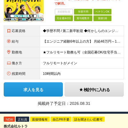
で解消。
未経験歓迎
学歴不問
ベテランOK
完全週休2日
賞与複数月
面接1回
応募資格
◆学歴不問 / 第二新卒歓迎 ◆何かしらのエンジニア経験をお持ちの方 （言語・期間・フェーズ不問） 経験浅めの方も遠慮なくご応募ください！ ■入社前Q＆A ────── ◎実力に見合った報酬が手に
給与
【エンジニア経験6年以上の方】 月給46万円～100万円（固定残業代含む） ※上記月給には月30時間分の固定残業代（月8万7,400円～月19万円）を含む。超過分は全額支給。 【エンジニア経験4年以
勤務地
★フルリモート勤務も可（全国応募OK/住宅手当を支給します） ※案件によって常駐が必要になる場合があります。 ※希望がない限り、転勤はありません ※U・Iターン歓迎 ★ルトラの社員は全国各地で活躍中
働き方
フルリモートがメイン
残業時間
10時間以内
求人を見る
検討中に入れる
掲載終了予定日：
2026.08.31
NEW
正社員
面接情報有
自己PR不要
話を聞きたい応募可
株式会社ルトラ