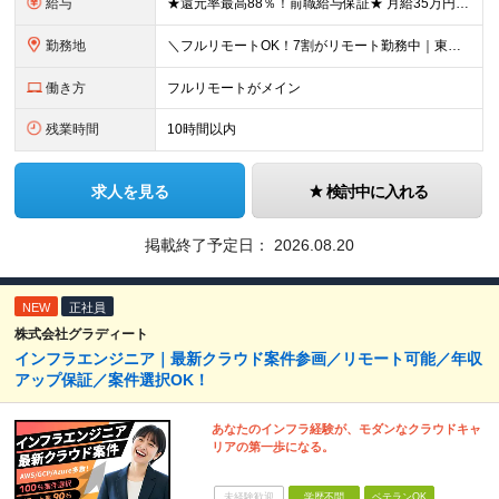
給与
★還元率最高88％！前職給与保証★ 月給35万円～＋賞与年2回 ★還元率は案件単価の76～88％！ ★入社祝い金10～30万円！住宅・在宅・家族など手当充実！ ◎経験・スキルなどを考慮し、優遇し
勤務地
＼フルリモートOK！7割がリモート勤務中｜東京・愛知・大阪で積極採用中！／ 東京・神奈川・千葉・埼玉、大阪・京都・兵庫・滋賀、愛知などのプロジェクト先、または在宅勤務 ★転勤なし ★希望するエリアで
働き方
フルリモートがメイン
残業時間
10時間以内
求人を見る
検討中に入れる
掲載終了予定日：
2026.08.20
NEW
正社員
株式会社グラディート
インフラエンジニア｜最新クラウド案件参画／リモート可能／年収
アップ保証／案件選択OK！
あなたのインフラ経験が、モダンなクラウドキャ
リアの第一歩になる。
未経験歓迎
学歴不問
ベテランOK