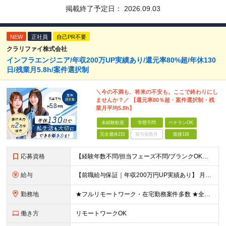
掲載終了予定日：
2026.09.03
NEW
正社員
自己PR不要
クラリファイ株式会社
インフラエンジニア/年収200万UP実績あり/還元率80%超/年休130
日/残業月5.8h/案件選択制
＼今の不満も、将来の不安も。ここで終わりにし
ませんか？／ 【還元率80％超・案件選択制・残
業月平均5.8h】
未経験歓迎
学歴不問
ベテランOK
完全週休2日
賞与複数月
面接1回
応募資格
【経験年数不問/担当フェーズ不問/ブランクOK】 ◆何らかのインフラ経験がある方（（3ヶ月以上でOK！） ◎業種未経験歓迎！ ◎学歴不問 ◎20代～50代まで幅広く活躍中！ ◎人柄重視の採用です♪
給与
【前職給与保証｜年収200万円UP実績あり】 月給35万円～103万円 ＜年収アップ事例＞ エンジニア：入社1年目 経験3年 月給46万円（諸手当含めず）※前職から月給16万円アップ エンジニア
勤務地
★フルリモートワーク・在宅勤務案件多数 ★全国各地にプロジェクトあり ★希望を考慮・転居を伴う転勤は無し・在宅ワークOK ★東京・大阪に加えて、2023年1月に札幌・名古屋・福岡OPEN！ 【本社
働き方
リモートワークOK