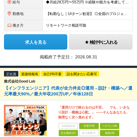
給与
◆月給28万円〜55万円 ※経験や能力を考慮して優遇します ※残業代は別途全額支給します ※試用期間3ヶ月（期間中も待遇・条件に差異はございません）
勤務地
【転勤なし｜UIターン歓迎】 ◎全国のプロジェクト先へ配属 ※配属先は希望を考慮します ※お任せする業務の状況により転居を伴う就業の可能性はありますが、その際は希望を考慮します ◆本社 福岡県
働き方
リモートワーク相談可能
求人を見る
検討中に入れる
掲載終了予定日：
2026.08.31
正社員
面接情報有
自己PR不要
話を聞きたい応募可
株式会社Good Lab
【インフラエンジニア】代表が全力伴走◎運用→設計・構築へ／還
元率最大90%／最大年収200万UP／年休128日
「運用だけで終わるのは不安。 でも、いきな
り設計・構築は心配。」 ——そんなあなたも、
無理なく次へ進めます。
未経験歓迎
学歴不問
ベテランOK
完全週休2日
賞与複数月
面接1回