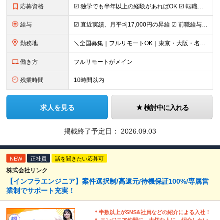
応募資格
☑︎ 独学でも半年以上の経験があればOK ☑︎ 転職回数・ブランク不問 ☑︎ 学歴不問 ☑︎ スキルチェンジ可 ＜必須条件＞ インフラエンジニアとしての実務経験をお持ちの方 ┗設計構築or運用保守、
給与
☑︎ 直近実績、月平均17,000円の昇給 ☑︎ 前職給与100%保証 ☑︎ 実質還元率80～90% ☑︎ 待機時も給与は満額支給 月給35万円～70万円＋交通費など各種手当 ※想定年収：4,200
勤務地
＼全国募集｜フルリモートOK｜東京・大阪・名古屋エリアは出社案件も豊富／ 【1】フルリモートの場合…全国各地にて完全在宅勤務が可能！強制的な出社日もありません。 【2】出社の場合…本社、大阪支店、も
働き方
フルリモートがメイン
残業時間
10時間以内
求人を見る
検討中に入れる
掲載終了予定日：
2026.09.03
NEW
正社員
話を聞きたい応募可
株式会社リンク
【インフラエンジニア】案件選択制/高還元/待機保証100%/専属営
業制でサポート充実！
＊半数以上がSNS&社員などの紹介による入社！