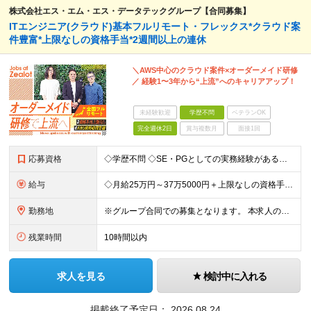
株式会社エス・エム・エス・データテックグループ【合同募集】
ITエンジニア(クラウド)基本フルリモート・フレックス*クラウド案
件豊富*上限なしの資格手当*2週間以上の連休
＼AWS中心のクラウド案件×オーダーメイド研修
／ 経験1〜3年から“上流”へのキャリアアップ！
未経験歓迎
学歴不問
ベテランOK
完全週休2日
賞与複数月
面接1回
応募資格
◇学歴不問 ◇SE・PGとしての実務経験がある方 フルリモートではありますが わからないことはすぐ聞ける環境を整えているので、 自分からヘルプを出せる方であれば問題ありません。 ＼こんな方は歓迎／
給与
◇月給25万円～37万5000円＋上限なしの資格手当など ＼豊かな経験をお持ちの方は優遇／ ◇月給37万5000円～58万円＋上限なしの資格手当など ＼上限なしの資格手当制度あり／ 資格取得にかか
勤務地
※グループ合同での募集となります。 本求人の雇用は「 株式会社ZEALOT 」となります。 ◇フルリモート／日本全国、好きな場所で働くことが可能！ ◇もちろん転勤もありません ＜本社＞ 東京都
残業時間
10時間以内
求人を見る
検討中に入れる
掲載終了予定日：
2026.08.24