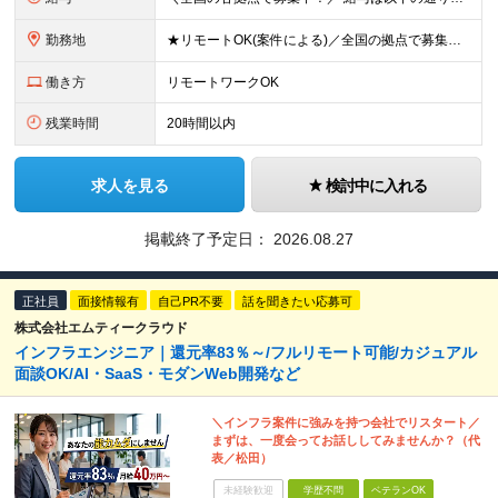
勤務地
★リモートOK(案件による)／全国の拠点で募集中！ 北海道、宮城県、新潟県、東京都、大阪府、福岡県、沖縄県にある各拠点 ※様々な企業の現場で、当社プロジェクトに加わり業務を行っていただきます。 ※希望
働き方
リモートワークOK
残業時間
20時間以内
求人を見る
検討中に入れる
掲載終了予定日：
2026.08.27
正社員
面接情報有
自己PR不要
話を聞きたい応募可
株式会社エムティークラウド
インフラエンジニア｜還元率83％～/フルリモート可能/カジュアル
面談OK/AI・SaaS・モダンWeb開発など
＼インフラ案件に強みを持つ会社でリスタート／
まずは、一度会ってお話ししてみませんか？（代
表／松田）
未経験歓迎
学歴不問
ベテランOK