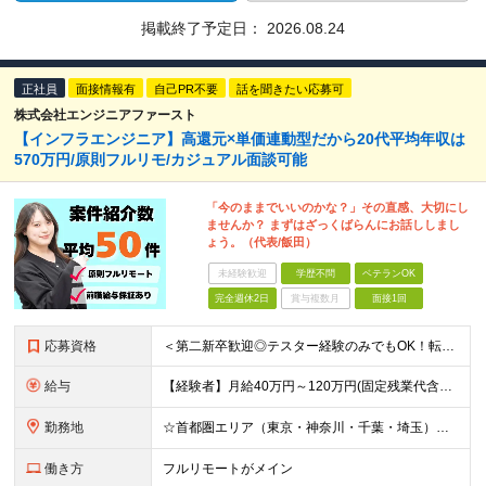
掲載終了予定日：
2026.08.24
正社員
面接情報有
自己PR不要
話を聞きたい応募可
株式会社エンジニアファースト
【インフラエンジニア】高還元×単価連動型だから20代平均年収は
570万円/原則フルリモ/カジュアル面談可能
「今のままでいいのかな？」その直感、大切にし
ませんか？ まずはざっくばらんにお話ししまし
ょう。（代表/飯田）
未経験歓迎
学歴不問
ベテランOK
完全週休2日
賞与複数月
面接1回
応募資格
＜第二新卒歓迎◎テスター経験のみでもOK！転職回数不問＞ ■学歴不問 ■ブランクOK ■エンジニアとしての実務経験が1年以上ある方 └開発、インフラ、工程、言語は一切不問！ ※未経験も若干名募集して
給与
【経験者】月給40万円～120万円(固定残業代含む)+各種手当 ★前職給与の総収入額を100％保証｜還元率84％〜100％ ★20代の平均年収570万円 ※月給には、みなし残業手当(月30時間／5万
勤務地
☆首都圏エリア（東京・神奈川・千葉・埼玉）・名古屋・大阪・福岡を中心とした全国各地のプロジェクト先に参画いただきます。 ※希望をヒアリングした上で決定します ☆全国各地からフルリモートOK 【本社】
働き方
フルリモートがメイン