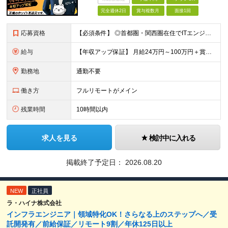
完全週休2日
賞与複数月
面接1回
応募資格
【必須条件】 ◎⾸都圏・関⻄圏在住でITエンジニアとしての実務経験が3年以上ある⽅（開発・インフラいずれも歓迎） →⾸都圏（東京、神奈川、千葉、埼⽟）、関⻄圏（⼤阪、兵庫、京都）在住のITエンジニア採
給与
【年収アップ保証】 月給24万円～100万円＋賞与（年3回）＋諸手当 ◆想定年収432万円〜1200万円(経験・スキルを考慮し決定) ※年収アップ保証付帯 ◆基本給には⽉20時間分の固定残業代(31,
勤務地
通勤不要
働き方
フルリモートがメイン
残業時間
10時間以内
求人を見る
検討中に入れる
掲載終了予定日：
2026.08.20
NEW
正社員
ラ・ハイナ株式会社
インフラエンジニア｜領域特化OK！さらなる上のステップへ／受
託開発有／前給保証／リモート9割／年休125日以上