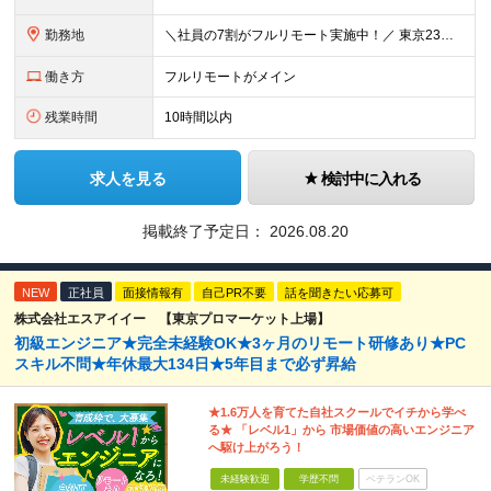
勤務地
＼社員の7割がフルリモート実施中！／ 東京23区内など1都3県を中心としたプロジェクト先での勤務となります。 ※勤務地は希望を考慮します ≪本社≫ 東京都渋谷区恵比寿南1丁目3番7号 隅越ビル5階
働き方
フルリモートがメイン
残業時間
10時間以内
求人を見る
検討中に入れる
掲載終了予定日：
2026.08.20
NEW
正社員
面接情報有
自己PR不要
話を聞きたい応募可
株式会社エスアイイー 【東京プロマーケット上場】
初級エンジニア★完全未経験OK★3ヶ月のリモート研修あり★PC
スキル不問★年休最大134日★5年目まで必ず昇給
★1.6万人を育てた自社スクールでイチから学べ
る★ 「レベル1」から 市場価値の高いエンジニア
へ駆け上がろう！
未経験歓迎
学歴不問
ベテランOK