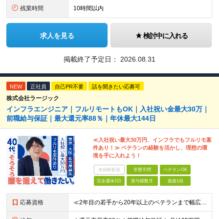
残業時間
10時間以内
求人を見る
検討中に入れる
掲載終了予定日：
2026.08.31
NEW
正社員
自己PR不要
話を聞きたい応募可
株式会社ラージック
インフラエンジニア｜フルリモートもOK｜入社祝い金最大30万｜
前職給与保証｜最大還元率88％｜年休最大144日
≪入社祝い最大30万円、インフラでもフルリモ案
件あり！≫ ベテランの経験を活かし、理想の環
境を手に入れよう！
未経験歓迎
学歴不問
ベテランOK
完全週休2日
賞与複数月
面接1回
応募資格
≪2年目の若手から20年以上のベテランまで幅広く活躍！≫ ■インフラエンジニアとしての実務経験をお持ちの方 ┗サーバ・ネットワークいずれかのみでも可 ┗オンプレミスのみ経験者もOK ┗リーダー経験など