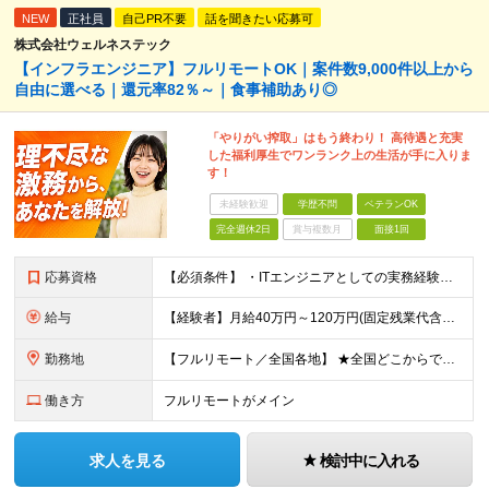
NEW
正社員
自己PR不要
話を聞きたい応募可
株式会社ウェルネステック
【インフラエンジニア】フルリモートOK｜案件数9,000件以上から
自由に選べる｜還元率82％～｜食事補助あり◎
「やりがい搾取」はもう終わり！ 高待遇と充実
した福利厚生でワンランク上の生活が手に入りま
す！
未経験歓迎
学歴不問
ベテランOK
完全週休2日
賞与複数月
面接1回
応募資格
【必須条件】 ・ITエンジニアとしての実務経験が1年以上ある方 ※開発・インフラ・運用保守など分野・フェーズは不問！ ※学歴不問 【歓迎条件】 ・基本設計、詳細設計などの経験がある方 ・AWS, G
給与
【経験者】月給40万円～120万円(固定残業代含む)+各種手当 ※月給には、みなし残業手当(月30時間／5万8,000円～15万7,000円)を含みます ※上記を超える時間外労働分は追加で支給します
勤務地
【フルリモート／全国各地】 ★全国どこからでも参画可能！フルリモート案件も多数！ ※プロジェクトは100%選択制。あなたの希望を最優先します。 ※フルリモート、ハイブリッド、常駐案件から自由に選択可能
働き方
フルリモートがメイン
求人を見る
検討中に入れる