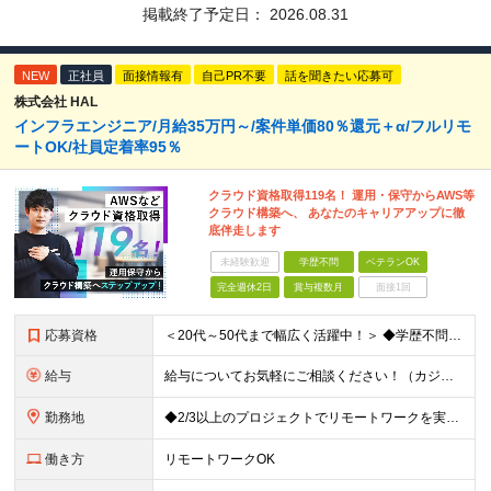
掲載終了予定日：
2026.08.31
NEW
正社員
面接情報有
自己PR不要
話を聞きたい応募可
株式会社 HAL
インフラエンジニア/月給35万円～/案件単価80％還元＋α/フルリモ
ートOK/社員定着率95％
クラウド資格取得119名！ 運用・保守からAWS等
クラウド構築へ、 あなたのキャリアアップに徹
底伴走します
未経験歓迎
学歴不問
ベテランOK
完全週休2日
賞与複数月
面接1回
応募資格
＜20代～50代まで幅広く活躍中！＞ ◆学歴不問 ◆何らかのインフラ関連の実務経験 ★経験年数不問/運用監視レベルも歓迎 ＜こんな方は大歓迎！＞ ◎今の収入に不満がある ◎もっと上流の案件で活躍した
給与
給与についてお気軽にご相談ください！（カジュアル面談可能） 月給35万円～＋各種手当＋賞与2回 ※固定残業代は、時間外労働の有無に関わらず40時間分を87,500円～支給 ※超過分は別途支給 ※試用
勤務地
◆2/3以上のプロジェクトでリモートワークを実施中！ ≪自社拠点≫ ・東京本社／東京都千代田区丸の内二丁目6番1号 丸の内パークビルディング6階 ・関西支社／⼤阪府⼤阪市中央区安⼟町2-3-13 ⼤
働き方
リモートワークOK