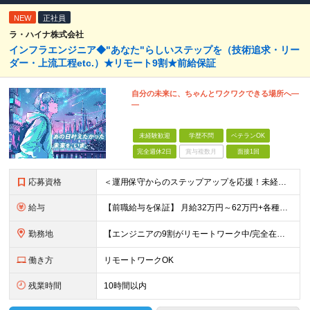
NEW
正社員
ラ・ハイナ株式会社
インフラエンジニア◆"あなた"らしいステップを（技術追求・リー
ダー・上流工程etc.）★リモート9割★前給保証
自分の未来に、ちゃんとワクワクできる場所へ―
―
未経験歓迎
学歴不問
ベテランOK
完全週休2日
賞与複数月
面接1回
応募資格
＜運用保守からのステップアップを応援！未経験からの挑戦も大歓迎です♪＞ ■インフラエンジニアとして何らかの実務経験がある方（経験領域不問） ■学歴不問 【こんな方にピッタリの環境です！】 ・運用保守
給与
【前職給与を保証】 月給32万円～62万円+各種手当+決算賞与 ★資格手当や資格取得報奨金、役職手当など待遇、福利厚生が充実！ ★1年で年収60万円以上アップした社員が多数！ ※経験・スキルを考慮
勤務地
【エンジニアの9割がリモートワーク中/完全在宅ワークで働くメンバーも◎】 現在、エンジニアの約9割がリモートワークを実施。 そのうち約3割がフルリモートで勤務しており、地方在住のメンバーも活躍していま
働き方
リモートワークOK
残業時間
10時間以内