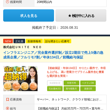
残業時間
20時間以内
求人を見る
検討中に入れる
掲載終了予定日：
2026.08.31
NEW
正社員
面接情報有
話を聞きたい応募可
株式会社ＵＮＩＴＥ ＮＥＯ
インフラエンジニア／完全案件選択制／設立2期目で売上5億の急
成長企業／フルリモ7割／年休134日／前職給与保証
【前給保証・年休134日】 やりたい案件で、年収
も上げる。 高い営業力でプライム案件含む豊富
な選択肢を実現！
未経験歓迎
学歴不問
ベテランOK
完全週休2日
賞与複数月
面接1回
応募資格
サーバー、ネットワーク、クラウド領域におけるインフラエンジニアとしての何らかの実務経験（年数不問） ※設計、構築、運用保守、監視等 少しでも実務経験があれば、まずは気軽にエントリーしてみてください！
給与
【前職給与保証】 月給35万円～70万円＋賞与年2回＋各種手当 ※前職の給与・スキル・経験を考慮の上、決定いたします。 ※月給には固定残業代（月30時間分／5万円～10万円）を含みます。超過分は別途