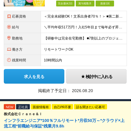
完全週休2日
賞与複数月
面接1回
応募資格
＜完全未経験OK！文系出身者70％！＞ ■第二新卒歓迎 ■学歴・経歴不問・社会人未経験もOK ■20代を中心に活躍中◎ ★☆先輩たちの前職☆★ 元アパレルスタッフや塾講師、介護士、事務、営業など社員
給与
＼平均年収517万円！入社5年目まで毎年必ず昇給／ ■賞与年3回 ■年収800万円以上も可 ■入社3年以上の平均年収469.2万円 月給23万2000円以上＋賞与年3回＋各種手当 ☆入社5年目まで最
勤務地
【研修中は完全在宅勤務】 ■7割以上のプロジェクトでリモートワークを導入 ■一都三県のプロジェクト先 ■転居を伴う転勤なし ＜プロジェクト先＞ 東京・神奈川・千葉・埼玉でのプロジェクト先にて勤務いた
働き方
リモートワークOK
残業時間
10時間以内
求人を見る
検討中に入れる
掲載終了予定日：
2026.08.20
NEW
正社員
面接情報有
自己PR不要
話を聞きたい応募可
株式会社Ｃｒａｎｅ＆Ｉ
インフラエンジニア*100％フルリモート*月収50万～*クラウド×上
流工程*前職給与保証*残業月9.8h