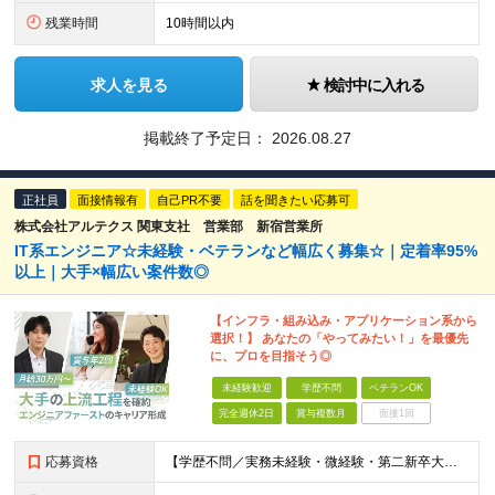
残業時間
10時間以内
求人を見る
検討中に入れる
掲載終了予定日：
2026.08.27
正社員
面接情報有
自己PR不要
話を聞きたい応募可
株式会社アルテクス 関東支社 営業部 新宿営業所
IT系エンジニア☆未経験・ベテランなど幅広く募集☆｜定着率95%
以上｜大手×幅広い案件数◎
【インフラ・組み込み・アプリケーション系から
選択！】 あなたの「やってみたい！」を最優先
に、プロを目指そう◎
未経験歓迎
学歴不問
ベテランOK
完全週休2日
賞与複数月
面接1回
応募資格
【学歴不問／実務未経験・微経験・第二新卒大歓迎！】 ★年齢不問！40〜50代のベテラン層の採用・活躍実績も多数あります。1〜2年程度でも構築の経験があれば即戦力として評価します！ 【求める経験・スキ