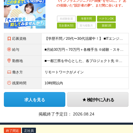
《インフラエンジニアの“我慢”をゼロに。》 あ
の頃描いた"設計者の夢"、まだ間に合います。
未経験歓迎
学歴不問
ベテランOK
完全週休2日
賞与複数月
面接1回
応募資格
【学歴不問／20代〜30代活躍中！】 ■ITエンジニア経験をお持ちの方（年数やフェーズは不問！） ★運用保守のみの経験でも大歓迎です！ 「これから上流工程にステップアップしたい」 「AWS・Azur
給与
■月給30万円～70万円＋各種手当 ※経験・スキル・前職給与を最大限考慮のうえ決定いたします。 ※固定残業代：30時間分/56,250円～ ※試用期間はありません。 ★充実の各種手当・補助あり！ ・
勤務地
■一都三県を中心とした、各プロジェクト先 ※リモートワーク率約70％！週2～3日のハイブリッド勤務がメインです。 ハイブリッド：約50%（週に数日リモート＋出社の組み合わせ） フルリモート：約20％
働き方
リモートワークがメイン
残業時間
10時間以内
求人を見る
検討中に入れる
掲載終了予定日：
2026.08.24
終了間近
正社員