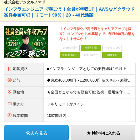
株式会社デジタルノマド
インフラエンジニア で稼ごう！全員が年収UP｜AWSなどクラウド
案件参画可◎｜リモート90％｜20～40代活躍
【インフラ特化で高待遇とキャリアアップを両
立】 オンプレからAI基盤まで、年収600万の壁を
なくしませんか？
未経験歓迎
学歴不問
ベテランOK
完全週休2日
賞与複数月
面接1回
応募資格
■インフラエンジニアとしての実務経験1年以上 （サーバ／ネットワーク／クラウドいずれか／業界・規模・担当工程は問いません） ・学歴・転職回数・経歴ブランク不問 「このままでいいのか？」その違和感で
給与
◆月給400,000円〜1,200,000円 ※スキル・経験・希望案件により決定します ※上記金額には固定残業代（月30時間分／76,000円〜）を含みます ※固定残業代は月給に応じて決定します ※超
勤務地
★全国どこからでも勤務可能 監視・運用保守・構築・設計など、担当工程や技術レベルに応じて、フルリモート／ハイブリッド／出社中心など、あなたに合った働き方を選べます。 ・リモート率は全体で9割超 クラ
働き方
フルリモートがメイン
残業時間
10時間以内
求人を見る
検討中に入れる