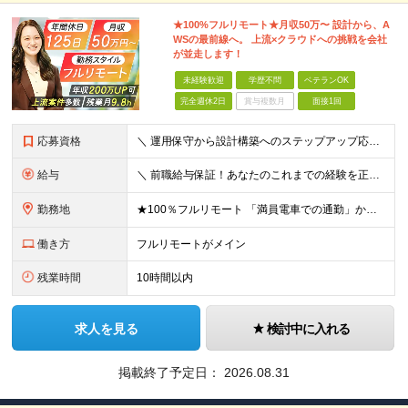
★100%フルリモート★月収50万〜 設計から、A
WSの最前線へ。 上流×クラウドへの挑戦を会社
が並走します！
未経験歓迎
学歴不問
ベテランOK
完全週休2日
賞与複数月
面接1回
応募資格
＼ 運用保守から設計構築へのステップアップ応援！ ／ ★学歴・分野不問（運用保守経験のみでも歓迎） ★「設計・構築に挑戦したい」「市場価値を高めたい」という意欲を重視！ ┗豊富な案件（SIer直下など
給与
＼ 前職給与保証！あなたのこれまでの経験を正当評価 ／ ★月収50万円～スタート！【年俸600万～1,162万8,000円（12分割）】 ――「頑張りが給与に直結しない…」そんな不満とは無縁の環境で
勤務地
★100％フルリモート 「満員電車での通勤」から卒業できます！ ★転勤なし 【本社】 東京都新宿区神楽坂1-2 研究社英語センタービル3階 本社またはプロジェクト先にて勤務いただきます！ ※プロジ
働き方
フルリモートがメイン
残業時間
10時間以内
求人を見る
検討中に入れる
掲載終了予定日：
2026.08.31