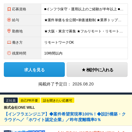
応募資格
■インフラ保守・運用以上のご経験が半年以上 ■学歴不問/ブランクOK ※運用・保守／テスター／デバッガー／キッティングのみの経験でもOKです。 《 こんな気持ちがあれば、まず話しましょう！ 》 ・
給与
★案件単価を全公開×単価連動制 ★業界トップクラスの還元率（75％～90％） ★年収200万円UPの実績あり！ 月給35～85万円（固定残業代含む）＋賞与年1回＋各種手当 ※固定残業代は、時間外労働
勤務地
★大阪・東京で募集 ★フルリモート・リモートワークOK ★出社派も大歓迎！駅チカオフィスで通勤ラクラク ★会社都合の転勤なし ■大阪本社 大阪府大阪市北区西天満5丁目16-3 西天満ファイブビル 6
働き方
リモートワークOK
残業時間
10時間以内
求人を見る
検討中に入れる
掲載終了予定日：
2026.08.20
正社員
自己PR不要
話を聞きたい応募可
株式会社ONE WILL
【インフラエンジニア】◆案件希望実現率100%！◆設計構築・ク
ラウドへ／「ホワイト認定企業」／昨年度離職率0％