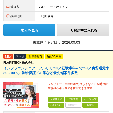
働き方
フルリモートがメイン
残業時間
10時間以内
求人を見る
検討中に入れる
掲載終了予定日：
2026.09.03
NEW
正社員
面接情報有
自己PR不要
FLARETECH株式会社
インフラエンジニア｜フルリモOK／経験半年～でOK／実質還元率
80～90%／前給保証／AI系など最先端案件多数
フルリモートや年収UPだけじゃない！ AI時代に
生き残るキャリアを構築できます◎
未経験歓迎
学歴不問
ベテランOK
完全週休2日
賞与複数月
面接1回