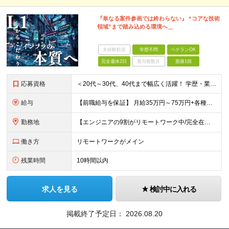
『単なる案件参画では終わらない』 “コアな技術
領域”まで踏み込める環境へ＿
未経験歓迎
学歴不問
ベテランOK
完全週休2日
賞与複数月
面接1回
応募資格
＜20代～30代、40代まで幅広く活躍！ 学歴・業界・領域不問＞ インフラエンジニアとして下記いずれかの経験がある方 ■設計・構築の経験（サーバ、ネットワーク、クラウド、セキュリティ、データベース）
給与
【前職給与を保証】 月給35万円～75万円+各種手当+決算賞与 ★資格手当や資格取得報奨金、役職手当など待遇、福利厚生が充実！ ★1年で年収100万円以上アップした社員も在籍！ ※経験・スキルを考
勤務地
【エンジニアの9割がリモートワーク中/完全在宅ワークで働くメンバーも◎】 現在、エンジニアの約9割がリモートワークを実施。 そのうち約3割がフルリモートで勤務しており、地方在住のメンバーも活躍していま
働き方
リモートワークがメイン
残業時間
10時間以内
求人を見る
検討中に入れる
掲載終了予定日：
2026.08.20