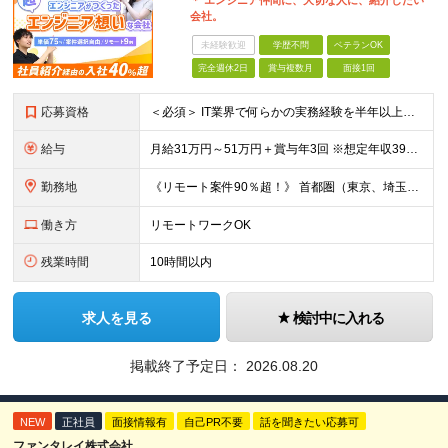
＊ エンジニア仲間に、大切な人に、紹介したい
会社。
未経験歓迎
学歴不問
ベテランOK
完全週休2日
賞与複数月
面接1回
応募資格
＜必須＞ IT業界で何らかの実務経験を半年以上お持ちの方（使用言語不問） ＜こんなご希望があれば、ぜひ当社にご相談ください＞ ◎ スキルや成果にしっかり見合った給与を受け取りたい ◎ 残業を
給与
月給31万円～51万円＋賞与年3回 ※想定年収394万円～1,032万円 ★年間300万円の賞与実績あり ★平均昇給額3万円 ★エンジニアへの還元率75％（実質78.9%） ※経験・能力を考慮し
勤務地
《リモート案件90％超！》 首都圏（東京、埼玉、千葉、神奈川）、大阪、名古屋、福岡のプロジェクト先やリモートでの勤務となります。 ※面接から入社まで全てオンラインで完結できます！ ※帰社日自
働き方
リモートワークOK
残業時間
10時間以内
求人を見る
検討中に入れる
掲載終了予定日：
2026.08.20
NEW
正社員
面接情報有
自己PR不要
話を聞きたい応募可
ファンタレイ株式会社