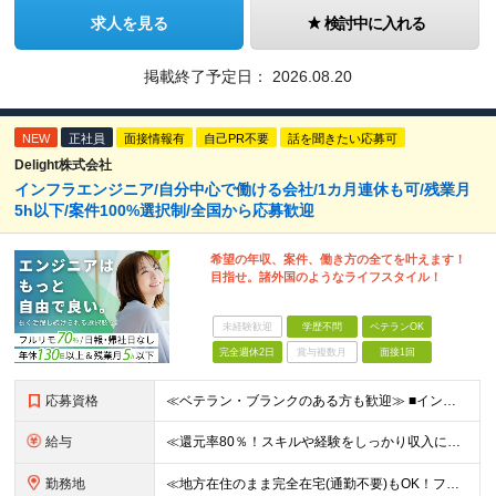
求人を見る
検討中に入れる
掲載終了予定日：
2026.08.20
NEW
正社員
面接情報有
自己PR不要
話を聞きたい応募可
Delight株式会社
インフラエンジニア/自分中心で働ける会社/1カ月連休も可/残業月
5h以下/案件100%選択制/全国から応募歓迎
希望の年収、案件、働き方の全てを叶えます！
目指せ。諸外国のようなライフスタイル！
未経験歓迎
学歴不問
ベテランOK
完全週休2日
賞与複数月
面接1回
応募資格
≪ベテラン・ブランクのある方も歓迎≫ ■インフラエンジニアとしての実務経験をお持ちの方(運用・保守のみやオンプレミスのみの経験でもOK) ■学歴不問 ≪こんな方はぜひご応募ください≫ □ワークライフ
給与
≪還元率80％！スキルや経験をしっかり収入に反映します≫ 年俸530万円以上＋業績賞与 ※スキル・経験を考慮の上、優遇いたします ※上記年俸を12分割し、月1回支給します ※上記年俸には固定残業代
勤務地
≪地方在住のまま完全在宅(通勤不要)もOK！フルリモート7割、ハイブリッド2割！≫ ご自宅でのリモートワーク、または東京都、神奈川、埼玉、千葉を中心とするお客様先での勤務 ■本社アクセス 東京都豊島