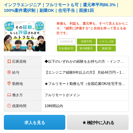
インフラエンジニア｜フルリモートも可｜還元率平均86.3%｜
100%案件選択制｜副業OK｜住宅手当｜面接1回
単価も、利益も、還元率も、すべて見えるからこ
そ、 “誠実に評価する”と自信を持って言える会
社です。
未経験歓迎
学歴不問
ベテランOK
完全週休2日
賞与複数月
面接1回
応募資格
◆以下のいずれかの経験をお持ちの方 ・インフラ設計・構築の実務経験（オンプレ/クラウドどちらもOK） ・クラウド環境下での運用保守に関する実務経験 ◆学歴不問 ＜こんな方は特に歓迎します＞ ◎これま
給与
【エンジニア経験6年以上の方】 月給46万円～100万円（固定残業代含む） ※上記月給には月30時間分の固定残業代（月8万7,400円～月19万円）を含む。超過分は全額支給。 【エンジニア経験4年以
勤務地
★フルリモート勤務も可（全国応募OK/住宅手当を支給します） ※案件によって常駐が必要になる場合があります。 ※希望がない限り、転勤はありません ※U・Iターン歓迎 ★ルトラの社員は全国各地で活躍中
働き方
フルリモートがメイン
残業時間
10時間以内
求人を見る
検討中に入れる