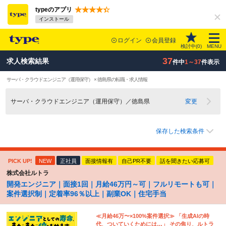
typeのアプリ
インストール
ログイン
会員登録
検討中(
0
)
MENU
37
求人検索結果
件中
1～37
件表示
サーバ・クラウドエンジニア（運用保守） × 徳島県の転職・求人情報
サーバ・クラウドエンジニア（運用保守）／徳島県
変更
保存した検索条件
PICK UP!
NEW
正社員
面接情報有
自己PR不要
話を聞きたい応募可
株式会社ルトラ
開発エンジニア｜面接1回｜月給46万円～可｜フルリモートも可｜
案件選択制｜定着率96％以上｜副業OK｜住宅手当
≪月給46万〜×100%案件選択≫ 「生成AIの時
代、ついていくためには…」 その焦り、ルトラ