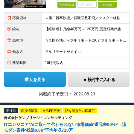
完全週休2日
賞与複数月
面接1回
応募資格
＝第二新卒歓迎／転職回数不問／テスター経験のみでもOK＝ ■学歴不問 ■ブランクOK ■エンジニアとしての実務経験1年以上 ※開発・インフラ・工程・言語は不問 ※テスター、運用保守経験のみの方も歓迎
給与
【経験者】月給40万円～120万円(固定残業代含む)+各種手当 ★前職給与の総収入額を100％保証｜還元率83％〜 ※固定残業代は、時間外労働の有無に関わらず30時間分を、月5万8000円～15万7
勤務地
☆全国各地からフルリモートOK ☆フルリモートの社員が約8割！ ※希望をヒアリングした上で決定します 現在100名の社員のうち、約80名がフルリモートで活躍中。 一都三県、大阪、福岡、札幌、名古屋な
働き方
フルリモートがメイン
残業時間
10時間以内
求人を見る
検討中に入れる
掲載終了予定日：
2026.08.20
正社員
面接情報有
自己PR不要
話を聞きたい応募可
株式会社ケンブリッジ・コンサルティング
ITエンジニア*AIに取って代わられない市場価値*還元率90%×上流
モダン案件*残業6.6h*平均年収710万