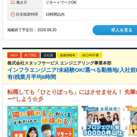
働き方
リモートワークOK
目安残業時間
10時間以内
求人を見る
掲載終了予定日：
2026.08.20
NEW
終了間近
正社員
面接情報有
自己PR不要
株式会社スタッフサービス エンジニアリング事業本部
インフラエンジニア/未経験OK/選べる勤務地/入社前I
有/残業月平均8時間
転職しても「ひとりぼっち」にはさせません！ 先輩の
ー”しよう☆彡