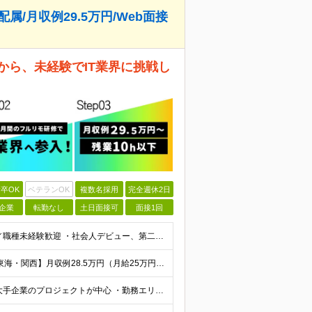
属/月収例29.5万円/Web面接
から、未経験でIT業界に挑戦し
卒OK
ベテランOK
複数名採用
完全週休2日
企業
転勤なし
土日面接可
面接1回
【最短で面接当日に内定！完全未経験大歓迎】 ・業種／職種未経験歓迎 ・社会人デビュー、第二新卒、既卒者大歓迎 ・学歴不問（文系、理系不問） ・20代～30代、男女問わず活躍中 ・服装、髪色自由 ・明確
【首都圏】月収例29.5万円（月給26万円＋諸手当） 【東海・関西】月収例28.5万円（月給25万円＋諸手当） 【九州】月収例26万円（月給23万円＋諸手当） ※経験・スキル・前職給与を踏まえ、総合
【転勤なし／リモートあり／全エリア積極採用中】 ・大手企業のプロジェクトが中心 ・勤務エリアは希望を考慮し決定 ・研修はリモートメインで実施します ・U&Iターンの方も大歓迎◎ ＜主なエリア＞ ■首