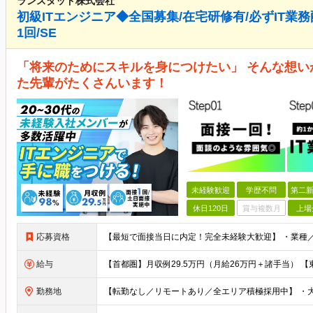
ランスタッド株式会社
初級ITエンジニア◆全国募集/在宅研修有/必ずIT業務配
1回/SE
「将来のためにスキルを身につけたい」 そんな想い
た先輩がたくさんいます！
未経験歓迎
学歴不問
第二新
休日120日
賞与複数月
上場
応募資格
給与
勤務地