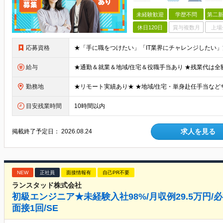
未経験歓迎
学歴不問
第二新
休日120日
賞与複数月
上場
応募資格
給与
勤務地
目安残業時間
10時間以内
求人を見る
掲載終了予定日：
2026.08.24
NEW
正社員
面接情報有
自己PR不要
ランスタッド株式会社
初級エンジニア★未経験入社98%/月収例29.5万円/必
面接1回/SE