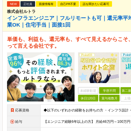
NEW
正社員
面接情報有
自己PR不要
話を聞きたい応募可
株式会社ルトラ
インフラエンジニア｜フルリモートも可｜還元率平均8
業OK｜住宅手当｜面接1回
単価も、利益も、還元率も、すべて見えるからこそ、
って言える会社です。
未経験歓迎
学歴不問
第二新
休日120日
賞与複数月
上場
応募資格
給与