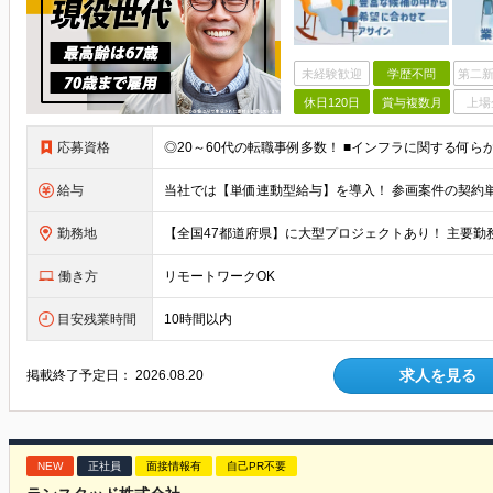
未経験歓迎
学歴不問
第二新
休日120日
賞与複数月
上場
応募資格
◎20～60代の転職事例多数！ ■インフラに関する何ら
給与
勤務地
働き方
リモートワークOK
目安残業時間
10時間以内
求人を見る
掲載終了予定日：
2026.08.20
NEW
正社員
面接情報有
自己PR不要