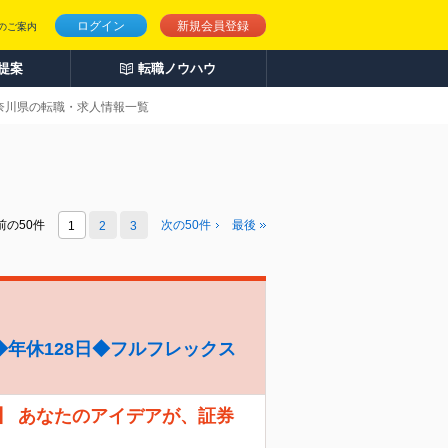
ログイン
新規会員登録
のご案内
人提案
転職ノウハウ
神奈川県の転職・求人情報一覧
前の50件
次の
50
件
最後
1
2
3
年休128日◆フルフレックス
】 あなたのアイデアが、証券