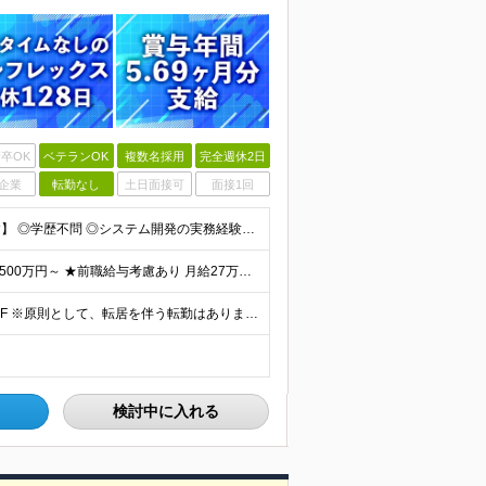
卒OK
ベテランOK
複数名採用
完全週休2日
企業
転勤なし
土日面接可
面接1回
【金融業界の経験は不問！専門知識は入社後に学べます】 ◎学歴不問 ◎システム開発の実務経験をお持ちの方 └3年以上・Java、C#いずれかの使用経験をお持ちの方を想定しております 【以下のような方は
【賞与年3回・昨年度支給実績5.69か月分】 ★想定年収500万円～ ★前職給与考慮あり 月給27万円～59万円 +残業代全額支給(1分単位、監督職以下) +人事評価による賞与年2回（4月/10月）
◎本社勤務 東京都港区虎ノ門5-13-1 虎ノ門40MTビル 8F ※原則として、転居を伴う転勤はありません ※(変更の範囲)上記を除く当社関連勤務地
検討中に入れる