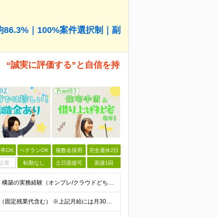
6.3%｜100%案件選択制｜副
 “誠実に評価する”と自信を持
卒OK
ベテランOK
複数名採用
完全週休2日
企業
転勤なし
土日面接可
面接1回
◆以下のいずれかの経験をお持ちの方 ・インフラ設計・構築の実務経験（オンプレ/クラウドどちらもOK） ・クラウド環境下での運用保守に関する実務経験 ◆学歴不問 ＜こんな方は特に歓迎します＞ ◎これま
【エンジニア経験6年以上の方】 月給46万円～100万円（固定残業代含む） ※上記月給には月30時間分の固定残業代（月8万7,400円～月19万円）を含む。超過分は全額支給。 【エンジニア経験4年以