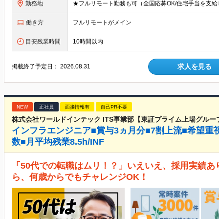
勤務地
働き方
フルリモートがメイン
目安残業時間
10時間以内
求人を見る
掲載終了予定日：
2026.08.31
NEW
正社員
面接情報有
自己PR不要
株式会社ワールドインテック ITS事業部【東証プライム上場グルー
インフラエンジニア■賞与3ヵ月分■7割上流■希望重
数■月平均残業8.5h/INF
「50代での転職はムリ！？」いえいえ、採用実績あ
ら、何歳からでもチャレンジOK！