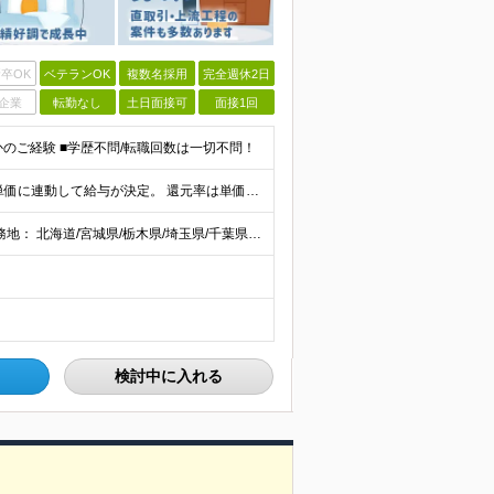
卒OK
ベテランOK
複数名採用
完全週休2日
企業
転勤なし
土日面接可
面接1回
かのご経験 ■学歴不問/転職回数は一切不問！
当社では【単価連動型給与】を導入！ 参画案件の契約単価に連動して給与が決定。 還元率は単価の【70％～80％】と東証プライム上場グループとして高水準です！（社会保険料・教育コスト含む） ■関東：月給
【全国47都道府県】に大型プロジェクトあり！ 主要勤務地： 北海道/宮城県/栃木県/埼玉県/千葉県/東京都/神奈川県/愛知県/大阪府/京都府/兵庫県/広島県/福岡県/熊本県 ※勤務エリアは、あなたの
検討中に入れる