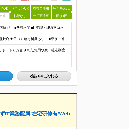
卒OK
ベテランOK
複数名採用
完全週休2日
企業
転勤なし
土日面接可
面接1回
★「手に職をつけたい」「IT業界にチャレンジしたい」方歓迎！ ■学歴不問 ■IT知識・理系文系不問！未経験・第二新卒OK ★ITサポート・IT事務やエンジニアの経験をお持ちの方は優遇します！ 地方在
★通勤＆就業＆地域/住宅＆役職手当あり ★残業代は全額支給 ★選べる給与制度あり！ ■東京・神奈川・千葉・埼玉勤務の場合 月給24.5万円～55万円＋諸手当 （残業代は全額支給） (20,000円の
★リモート実績あり★ ★地域/住宅・単身赴任手当などサポートも万全 ★転任費用や寮・社宅制度も完備しています ★勤務地については希望を考慮の上、決定します ★面接地エリアでの就業率92％以上！ 『地
検討中に入れる
ずIT業務配属/在宅研修有/Web