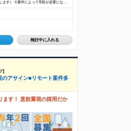
★フルリモート勤務も可（全国応募OK/住宅手当を支給します） ※案件によって常駐が必要になる場合があります。 ※希望がない限り、転勤はありません ※U・Iターン歓迎 ★ルトラの社員は全国各地で活躍中
検討中に入れる
プ】
視のアサイン■リモート案件多
ります！ 意欲重視の採用だか