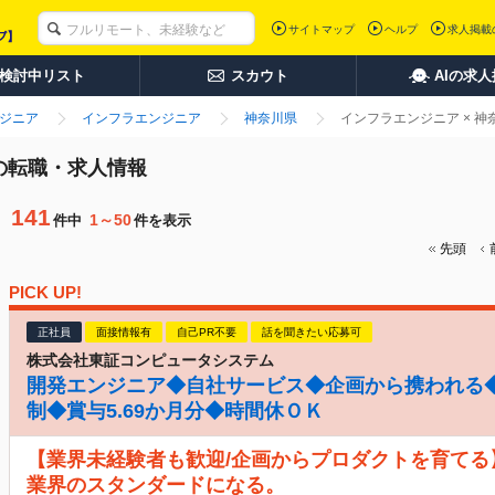
サイトマップ
ヘルプ
求人掲載
検討中リスト
スカウト
AIの求
ンジニア
インフラエンジニア
神奈川県
インフラエンジニア × 
の転職・求人情報
141
1～50
件中
件を表示
先頭
PICK UP!
正社員
面接情報有
自己PR不要
話を聞きたい応募可
株式会社東証コンピュータシステム
開発エンジニア◆自社サービス◆企画から携われる◆
制◆賞与5.69か月分◆時間休ＯＫ
【業界未経験者も歓迎/企画からプロダクトを育てる
業界のスタンダードになる。