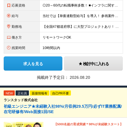
応募資格
◎20～60代の転職事例多数！ ■インフラに関する何らかのご経験 ■学歴不問/転職回数は一切不問！
給与
当社では【単価連動型給与】を導入！ 参画案件の契約単価に連動して給与が決定。 還元率は単価の【70％～80％】と東証プライム上場グループとして高水準です！（社会保険料・教育コスト含む） ■関東：月給
勤務地
【全国47都道府県】に大型プロジェクトあり！ 主要勤務地： 北海道/宮城県/栃木県/埼玉県/千葉県/東京都/神奈川県/愛知県/大阪府/京都府/兵庫県/広島県/福岡県/熊本県 ※勤務エリアは、あなたの
働き方
リモートワークOK
残業時間
10時間以内
求人を見る
検討中に入れる
掲載終了予定日：
2026.08.20
NEW
正社員
面接情報有
自己PR不要
ランスタッド株式会社
初級エンジニア★未経験入社98%/月収例29.5万円/必ずIT業務配属/
在宅研修有/Web面接1回/SE
【5000名超の育成実績＊98%が未経験スタート】