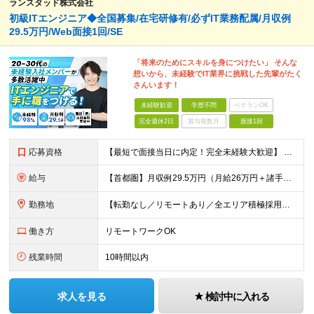
ランスタッド株式会社
初級ITエンジニア◆全国募集/在宅研修有/必ずIT業務配属/月収例
29.5万円/Web面接1回/SE
「将来のためにスキルを身につけたい」 そんな
想いから、未経験でIT業界に挑戦した先輩がたく
さんいます！
未経験歓迎
学歴不問
ベテランOK
完全週休2日
賞与複数月
面接1回
応募資格
【最短で面接当日に内定！完全未経験大歓迎】 ・業種／職種未経験歓迎 ・社会人デビュー、第二新卒、既卒者大歓迎 ・学歴不問（文系、理系不問） ・20代～30代、男女問わず活躍中 ・服装、髪色自由 ・明確
給与
【首都圏】月収例29.5万円（月給26万円＋諸手当） 【東海・関西】月収例28.5万円（月給25万円＋諸手当） 【九州】月収例26万円（月給23万円＋諸手当） ※経験・スキル・前職給与を踏まえ、総合
勤務地
【転勤なし／リモートあり／全エリア積極採用中】 ・大手企業のプロジェクトが中心 ・勤務エリアは希望を考慮し決定 ・研修はリモートメインで実施します ・U&Iターンの方も大歓迎◎ ＜主なエリア＞ ■首
働き方
リモートワークOK
残業時間
10時間以内
求人を見る
検討中に入れる