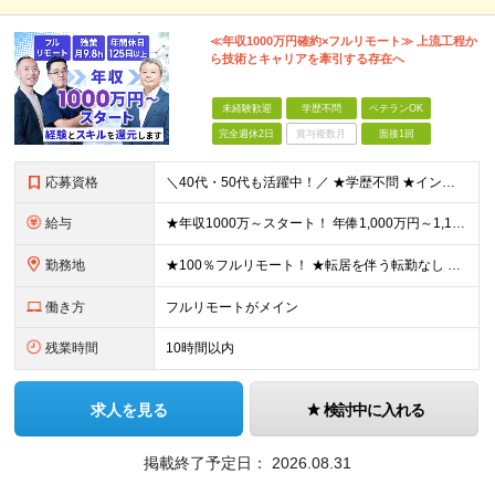
≪年収1000万円確約×フルリモート≫ 上流工程か
ら技術とキャリアを牽引する存在へ
未経験歓迎
学歴不問
ベテランOK
完全週休2日
賞与複数月
面接1回
応募資格
＼40代・50代も活躍中！／ ★学歴不問 ★インフラエンジニアの経験を5年以上お持ちの方 ≪こんな方にピッタリです！≫ ◎自身の市場価値を正当に評価してほしい ◎今より年収をアップさせたい ◎多彩な
給与
★年収1000万～スタート！ 年俸1,000万円～1,162万8,000円（12分割） ※経験・スキルを考慮の上決定します ※上記金額には固定残業代（月30h分・158,400円～184,000円
勤務地
★100％フルリモート！ ★転居を伴う転勤なし 本社またはプロジェクト先にて勤務いただきます！ ※プロジェクト先は一都三県及び23区内がメイン 【本社】 東京都新宿区神楽坂1-2 研究社英語センタ
働き方
フルリモートがメイン
残業時間
10時間以内
求人を見る
検討中に入れる
掲載終了予定日：
2026.08.31