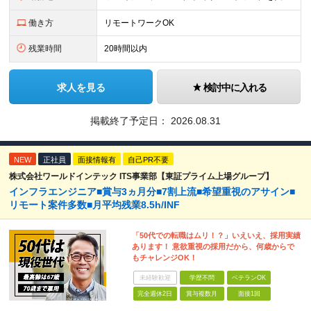
働き方
リモートワークOK
残業時間
20時間以内
求人を見る
検討中に入れる
掲載終了予定日：
2026.08.31
NEW
正社員
面接情報有
自己PR不要
株式会社ワールドインテック ITS事業部【東証プライム上場グループ】
インフラエンジニア■賞与3ヵ月分■7割上流■希望重視のアサイン■
リモート案件多数■月平均残業8.5h/INF
「50代での転職はムリ！？」いえいえ、採用実績
あります！ 意欲重視の採用だから、何歳からで
もチャレンジOK！
未経験歓迎
学歴不問
ベテランOK
完全週休2日
賞与複数月
面接1回