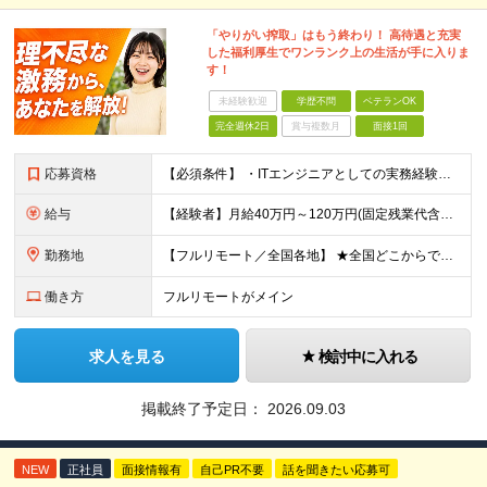
「やりがい搾取」はもう終わり！ 高待遇と充実
した福利厚生でワンランク上の生活が手に入りま
す！
未経験歓迎
学歴不問
ベテランOK
完全週休2日
賞与複数月
面接1回
応募資格
【必須条件】 ・ITエンジニアとしての実務経験が1年以上ある方 ※開発・インフラ・運用保守など分野・フェーズは不問！ ※学歴不問 【歓迎条件】 ・基本設計、詳細設計などの経験がある方 ・AWS, G
給与
【経験者】月給40万円～120万円(固定残業代含む)+各種手当 ※月給には、みなし残業手当(月30時間／5万8,000円～15万7,000円)を含みます ※上記を超える時間外労働分は追加で支給します
勤務地
【フルリモート／全国各地】 ★全国どこからでも参画可能！フルリモート案件も多数！ ※プロジェクトは100%選択制。あなたの希望を最優先します。 ※フルリモート、ハイブリッド、常駐案件から自由に選択可能
働き方
フルリモートがメイン
求人を見る
検討中に入れる
掲載終了予定日：
2026.09.03
NEW
正社員
面接情報有
自己PR不要
話を聞きたい応募可