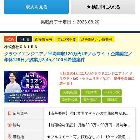
求人を見る
検討中に入れる
掲載終了予定日：
2026.08.20
NEW
正社員
面接情報有
自己PR不要
話を聞きたい応募可
株式会社ＣＡＩＲＮ
クラウドエンジニア／平均年収120万円UP／ホワイ ト企業認定／
年休129日／残業月3.4h／100％希望案件
＼社員の4人に1人がクラウドエンジニア！／ ク
ラウド・IaC・セキュリティなど、 案件を自由に
選べる！
未経験歓迎
学歴不問
ベテランOK
完全週休2日
賞与複数月
面接1回
応募資格
【応募要件】 ◎IT業界で何らかの実務経験がある方 └2～3ヶ月の実務経験のある方は歓迎します！ 例）PCキッティングやモバイル通信基地局の業務経験者など インフラエンジニアとして経験のある方は、
給与
【前職給与保証】 月給23.3万～90万円＋賞与年2回＋インセンティブ ★年収1000万円以上の実績あり！ ※上記月給には月20～30時間分（2万9,300円～21万7,900円）の固定残業代を含み
勤務地
★フルリモート可／転勤なし／U・Iターン歓迎★ ◎勤務地は相談の上、ご自宅近くに調整します！ 【勤務地】 本社、または東京／埼玉／千葉／神奈川／愛知／仙台のクライアント先 ◎完全在宅（フルリモート）