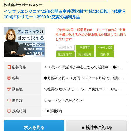
株式会社ラポールスター
インフラエンジニア*単価公開＆案件選択制*年休130日以上*残業月
10h以下*リモート率90％*充実の福利厚生
《年休130日・残業月10h・リモート90％》 生産
性を最大化するための極上環境を用意してお待ち
しています
未経験歓迎
学歴不問
ベテランOK
完全週休2日
賞与複数月
面接1回
応募資格
＊30代・40代前半が中心となって活躍中！ ◆インフラ（サーバー・ネットワーク・クラウド等）の設計、構築、テストいずれかの実務経験3年以上 ◆学歴不問 ★求める人物像： ◎他責ではなく、自身のキャ
給与
◆月給40万円～70万円 ※スタート月給は、経験・能力・前職の給与等を考慮の上で決定いたします。 ※上記金額には残業の有無に関わらず、 月30時間分の固定残業代（7万6,000円～13万3,000円
勤務地
＼社員の9割がリモートワーク実施中！／ ★転勤ナシ！ ★UIターン歓迎！ 関東、関西、東海、九州・中国エリアの各プロジェクト先から希望を優先して決定。 ※リモート案件も多数あり！ ◆関東エリア
働き方
リモートワークがメイン
残業時間
10時間以内
求人を見る
検討中に入れる