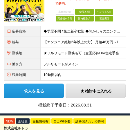
で解消。
未経験歓迎
学歴不問
ベテランOK
完全週休2日
賞与複数月
面接1回
応募資格
◆学歴不問 / 第二新卒歓迎 ◆何かしらのエンジニア経験をお持ちの方 （言語・期間・フェーズ不問） 経験浅めの方も遠慮なくご応募ください！ ■入社前Q＆A ────── ◎実力に見合った報酬が手に
給与
【エンジニア経験6年以上の方】 月給46万円～100万円（固定残業代含む） ※上記月給には月30時間分の固定残業代（月8万7,400円～月19万円）を含む。超過分は全額支給。 【エンジニア経験4年以
勤務地
★フルリモート勤務も可（全国応募OK/住宅手当を支給します） ※案件によって常駐が必要になる場合があります。 ※希望がない限り、転勤はありません ※U・Iターン歓迎 ★ルトラの社員は全国各地で活躍中
働き方
フルリモートがメイン
残業時間
10時間以内
求人を見る
検討中に入れる
掲載終了予定日：
2026.08.31
NEW
正社員
面接情報有
自己PR不要
話を聞きたい応募可
株式会社ルトラ