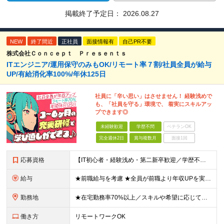
掲載終了予定日：
2026.08.27
NEW
終了間近
正社員
面接情報有
自己PR不要
株式会社Ｃｏｎｃｅｐｔ Ｐｒｅｓｅｎｔｓ
ITエンジニア/運用保守のみもOK/リモート率７割/社員全員が給与
UP/有給消化率100%/年休125日
社員に「辛い思い」はさせません！ 経験浅めで
も、「社員を守る」環境で、 着実にスキルアッ
プできます◎
未経験歓迎
学歴不問
ベテランOK
完全週休2日
賞与複数月
面接1回
応募資格
【IT初心者・経験浅め・第二新卒歓迎／学歴不問】 「IT業界に興味がある」「手に職をつけたい」という意欲を重視したポテンシャル採用です！ ★こんな方を歓迎します ・新しいことを学ぶのが好きな方 ・チ
給与
★前職給与を考慮 ★全員が前職より年収UPを実現！ ★入社後3年程度で年収50万～100万円UP可 年俸288万円～800万円（1/12を毎月支給）＋インセンティブ＋各種手当 ※経験・スキルを考慮
勤務地
★在宅勤務率70%以上／スキルや希望に応じてフルリモートも可 ★転勤なし 本社または一都三県のプロジェクト先（東陽町、浜松町などメインは東京23区内）にて勤務いただきます！ 【本社】 東京都荒川区
働き方
リモートワークOK