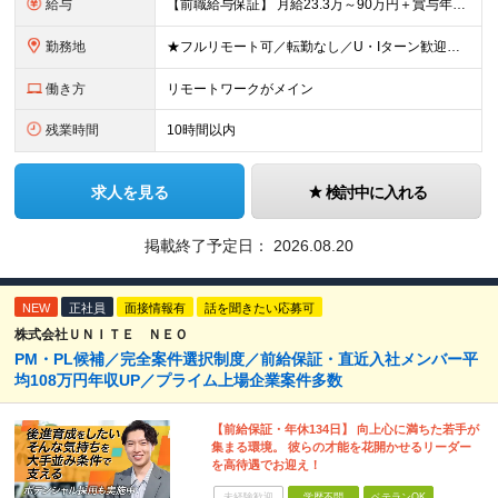
給与
【前職給与保証】 月給23.3万～90万円＋賞与年2回＋インセンティブ ★年収1000万円以上の実績あり！ ※上記月給には月20～30時間分（2万9,300円～21万7,900円）の固定残業代を含み
勤務地
★フルリモート可／転勤なし／U・Iターン歓迎★ ◎勤務地は相談の上、ご自宅近くに調整します！ 【勤務地】 本社、または東京／埼玉／千葉／神奈川／愛知／仙台のクライアント先 ◎完全在宅（フルリモート）
働き方
リモートワークがメイン
残業時間
10時間以内
求人を見る
検討中に入れる
掲載終了予定日：
2026.08.20
NEW
正社員
面接情報有
話を聞きたい応募可
株式会社ＵＮＩＴＥ ＮＥＯ
PM・PL候補／完全案件選択制度／前給保証・直近入社メンバー平
均108万円年収UP／プライム上場企業案件多数
【前給保証・年休134日】 向上心に満ちた若手が
集まる環境。 彼らの才能を花開かせるリーダー
を高待遇でお迎え！
未経験歓迎
学歴不問
ベテランOK