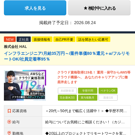
求人を見る
検討中に入れる
掲載終了予定日：
2026.08.24
NEW
正社員
面接情報有
自己PR不要
話を聞きたい応募可
株式会社 HAL
インフラエンジニア/月給35万円～/案件単価80％還元＋α/フルリモ
ートOK/社員定着率95％
クラウド資格取得119名！ 運用・保守からAWS等
クラウド構築へ、 あなたのキャリアアップに徹
底伴走します
未経験歓迎
学歴不問
ベテランOK
完全週休2日
賞与複数月
面接1回
応募資格
＜20代～50代まで幅広く活躍中！＞ ◆学歴不問 ◆何らかのインフラ関連の実務経験 ★経験年数不問/運用監視レベルも歓迎 ＜こんな方は大歓迎！＞ ◎今の収入に不満がある ◎もっと上流の案件で活躍した
給与
給与についてお気軽にご相談ください！（カジュアル面談可能） 月給35万円～＋各種手当＋賞与2回 ※固定残業代は、時間外労働の有無に関わらず40時間分を87,500円～支給 ※超過分は別途支給 ※試用
勤務地
◆2/3以上のプロジェクトでリモートワークを実施中！ ≪自社拠点≫ ・東京本社／東京都千代田区丸の内二丁目6番1号 丸の内パークビルディング6階 ・関西支社／⼤阪府⼤阪市中央区安⼟町2-3-13 ⼤