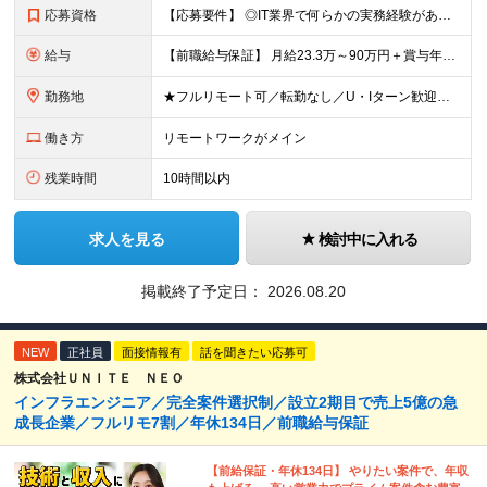
応募資格
【応募要件】 ◎IT業界で何らかの実務経験がある方 └2～3ヶ月の実務経験のある方は歓迎します！ 例）PCキッティングやモバイル通信基地局の業務経験者など インフラエンジニアとしてご経験のある方は、
給与
【前職給与保証】 月給23.3万～90万円＋賞与年2回＋インセンティブ ★年収1000万円以上の実績あり！ ※上記月給には月20～30時間分（2万9,300円～21万7,900円）の固定残業代を含み
勤務地
★フルリモート可／転勤なし／U・Iターン歓迎★ ◎勤務地は相談の上、ご自宅近くに調整します！ 【勤務地】 本社、または東京／埼玉／千葉／神奈川／愛知／仙台のクライアント先 ◎完全在宅（フルリモート）
働き方
リモートワークがメイン
残業時間
10時間以内
求人を見る
検討中に入れる
掲載終了予定日：
2026.08.20
NEW
正社員
面接情報有
話を聞きたい応募可
株式会社ＵＮＩＴＥ ＮＥＯ
インフラエンジニア／完全案件選択制／設立2期目で売上5億の急
成長企業／フルリモ7割／年休134日／前職給与保証
【前給保証・年休134日】 やりたい案件で、年収