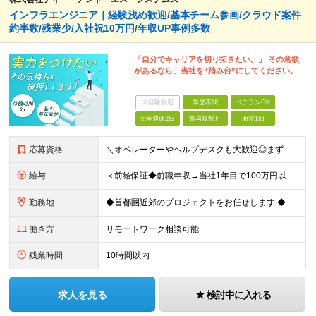
インフラエンジニア｜経験浅め歓迎/基本チーム参画/クラウド案件
約半数/残業少/入社祝10万円/年収UP事例多数
「自分でキャリアを切り拓きたい。」 その意欲
があるなら、当社を“踏み台”にしてください。
未経験歓迎
学歴不問
ベテランOK
完全週休2日
賞与複数月
面接1回
応募資格
＼オペレーターやヘルプデスクも大歓迎◎まずはご応募ください／ ◆学歴不問 ◆IT業界での勤務経験がある方（職種・年数不問） ┗例：オペレーター、ヘルプデスク、開発からインフラ領域へのシフト、スク
給与
＜前給保証◆前職年収→当社1年目で100万円以上アップ実績あり◆基本的に全員毎年昇給＞ 月給45万円（固定残業代：30時間分/85,470円）※PM/PL/PMO経験2年以上 月給36万円（固定残業
勤務地
◆首都圏近郊のプロジェクトをお任せします ◆転勤なし ◆自社オフィスで働ける案件もございます 【本社】 東京都中央区日本橋小伝馬町1-1 日本橋末広ビル6階 ※変更の範囲：上記を除く当社関連勤務地
働き方
リモートワーク相談可能
残業時間
10時間以内
求人を見る
検討中に入れる