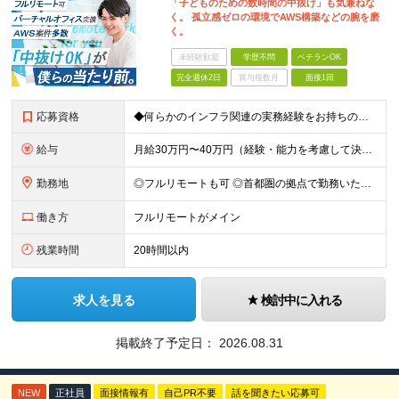
「子どものための数時間の中抜け」も気兼ねな
く。 孤立感ゼロの環境でAWS構築などの腕を磨
く。
未経験歓迎
学歴不問
ベテランOK
完全週休2日
賞与複数月
面接1回
応募資格
◆何らかのインフラ関連の実務経験をお持ちの方 ◆学歴不問 ＜特に歓迎する方＞ ◆Linuxサーバーの構築・運用経験（3年以上） ◆パブリッククラウド（AWS / Azure / GCPいずれか）を用
給与
月給30万円〜40万円（経験・能力を考慮して決定） ※固定残業代20時間分（4.0〜5.5万円）含む／超過分は全額支給 ※経験・スキルを考慮のうえ決定いたします ※6ヶ月の試用期間あり。期間中の待遇に
勤務地
◎フルリモートも可 ◎首都圏の拠点で勤務いただくことを想定しております ■本社（湘南本社） 神奈川県藤沢市辻堂神台2-2-1 アイクロス湘南8階 └JR東海道線「辻堂駅」徒歩3分 ■東北支社 秋田
働き方
フルリモートがメイン
残業時間
20時間以内
求人を見る
検討中に入れる
掲載終了予定日：
2026.08.31
NEW
正社員
面接情報有
自己PR不要
話を聞きたい応募可