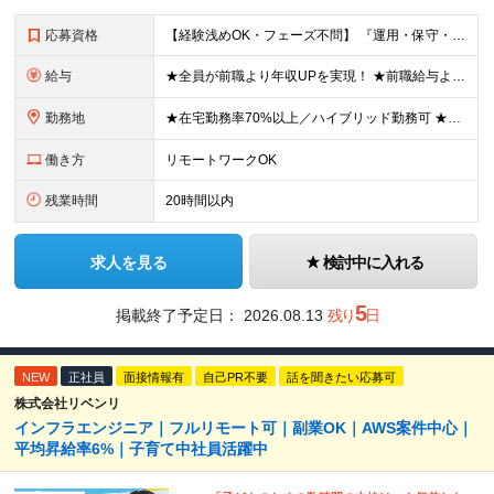
応募資格
【経験浅めOK・フェーズ不問】 『運用・保守・監視の経験しかないが、設計構築へキャリアチェンジしたい！』 『将来が見えないので、マルチなスキルを身につけたい！』 などなど、今のフェーズに悩む『意欲が
給与
★全員が前職より年収UPを実現！ ★前職給与より120％アップ実績あり ★前職給与を最大限に考慮 ★入社4年目で年収800万円の社員も在籍！ 年俸336万円～880万円（1/12を毎月支給）＋インセ
勤務地
★在宅勤務率70%以上／ハイブリッド勤務可 ★転勤なし 本社または一都三県のプロジェクト先（東陽町、浜松町などメインは東京23区内）にて勤務いただきます！ 【本社】 東京都荒川区西日暮里5-10-
働き方
リモートワークOK
残業時間
20時間以内
求人を見る
検討中に入れる
5
掲載終了予定日：
2026.08.13
残り
日
NEW
正社員
面接情報有
自己PR不要
話を聞きたい応募可
株式会社リベンリ
インフラエンジニア｜フルリモート可｜副業OK｜AWS案件中心｜
平均昇給率6%｜子育て中社員活躍中