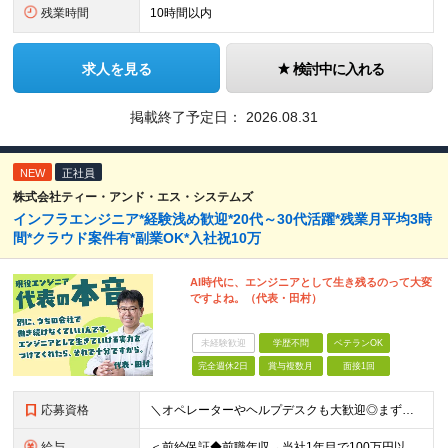
残業時間
10時間以内
求人を見る
検討中に入れる
掲載終了予定日：
2026.08.31
NEW
正社員
株式会社ティー・アンド・エス・システムズ
インフラエンジニア*経験浅め歓迎*20代～30代活躍*残業月平均3時
間*クラウド案件有*副業OK*入社祝10万
AI時代に、エンジニアとして生き残るのって大変
ですよね。（代表・田村）
未経験歓迎
学歴不問
ベテランOK
完全週休2日
賞与複数月
面接1回
応募資格
＼オペレーターやヘルプデスクも大歓迎◎まずはご応募ください／ ◆学歴不問 ◆IT業界での勤務経験がある方（職種・年数不問） ┗例：オペレーター、ヘルプデスク、開発からインフラ領域へのシフト、スク
給与
＜前給保証◆前職年収→当社1年目で100万円以上アップ実績あり◆基本的に全員毎年昇給＞ 月給45万円（固定残業代：30時間分/85,470円）※PM/PL/PMO経験2年以上 月給36万円（固定残業