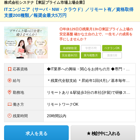
株式会社システナ【東証プライム市場上場企業】
ITエンジニア（サーバ・NW・クラウド）／リモート有／資格取得
支援200種類／報奨金最大5万円
◎年休129日◎残業月13h◎東証プライム上場の
安定基盤 確かな土台の上で、一生モノの成長を
手にしませんか？
未経験歓迎
学歴不問
ベテランOK
完全週休2日
賞与複数月
面接1回
応募資格
◆IT業界への興味・関心をお持ちの方 ◆専門・短大卒以上※ ※ヘルプデスクやカスタマーサポート ※エンジニア以外の経験をお持ちの方 1年未満の経験でもOKです！
給与
＊残業代全額支給 ＊昇給年1回(4月)／基本毎年昇給 ＊賞与年2回(6月・12月)／3ヶ月分支給実績あり ＊交通費支給(月5万円まで) -------------------- ◆社員の年収例 年収4
勤務地
リモートあり＆駅徒歩3分の本社(汐留)で研修スタート！ 【システナ東京本社】 東京都港区海岸1-2-20 汐留ビルディング14F・16F ◆リモートワーク・フルリモートのお仕事もあり ◆お住まいの地
働き方
リモートワークOK
残業時間
20時間以内
求人を見る
検討中に入れる