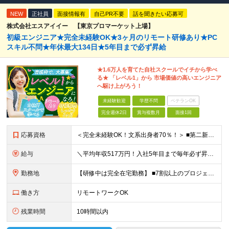
NEW
正社員
面接情報有
自己PR不要
話を聞きたい応募可
株式会社エスアイイー 【東京プロマーケット上場】
初級エンジニア★完全未経験OK★3ヶ月のリモート研修あり★PC
スキル不問★年休最大134日★5年目まで必ず昇給
★1.6万人を育てた自社スクールでイチから学べ
る★ 「レベル1」から 市場価値の高いエンジニア
へ駆け上がろう！
未経験歓迎
学歴不問
ベテランOK
完全週休2日
賞与複数月
面接1回
応募資格
＜完全未経験OK！文系出身者70％！＞ ■第二新卒歓迎 ■学歴・経歴不問・社会人未経験もOK ■20代を中心に活躍中◎ ★☆先輩たちの前職☆★ 元アパレルスタッフや塾講師、介護士、事務、営業など社員
給与
＼平均年収517万円！入社5年目まで毎年必ず昇給／ ■賞与年3回 ■年収800万円以上も可 ■入社3年以上の平均年収469.2万円 月給23万2000円以上＋賞与年3回＋各種手当 ☆入社5年目まで最
勤務地
【研修中は完全在宅勤務】 ■7割以上のプロジェクトでリモートワークを導入 ■一都三県のプロジェクト先 ■転居を伴う転勤なし ＜プロジェクト先＞ 東京・神奈川・千葉・埼玉でのプロジェクト先にて勤務いた
働き方
リモートワークOK
残業時間
10時間以内