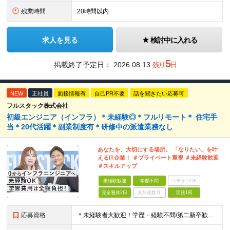
残業時間
20時間以内
求人を見る
検討中に入れる
5
掲載終了予定日：
2026.08.13
残り
日
NEW
正社員
面接情報有
自己PR不要
話を聞きたい応募可
フルスタック株式会社
初級エンジニア（インフラ）＊未経験◎＊フルリモート＊ 住宅手
当＊20代活躍＊副業制度有＊研修中の派遣業務なし
あなたを、大切にする場所。 「なりたい」を叶
えるIT企業！ ＃プライベート重視 ＃未経験歓迎
＃スキルアップ
未経験歓迎
学歴不問
ベテランOK
完全週休2日
賞与複数月
面接1回
応募資格
＊未経験者大歓迎！学歴・経験不問/第二新卒歓迎/充実研修/WEB面接可能＊ ▼未経験歓迎＆完全ポテンシャル採用！▼ 基礎のキソから学べる研修があるので経験は一切不問！ 面接では「あなたの想い」を教