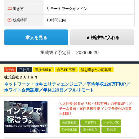
働き方
リモートワークがメイン
残業時間
10時間以内
求人を見る
検討中に入れる
掲載終了予定日：
2026.08.20
NEW
正社員
面接情報有
自己PR不要
話を聞きたい応募可
株式会社ＣＡＩＲＮ
ネットワーク・セキュリティエンジニア／平均年収120万円UP／
ホワイト企業認定／年休129日／フルリモート
＼入社後 99％が『50～650万円』の年収UP！／
チーム参画・案件選択可能 インフラ特化の高還
元SES！
未経験歓迎
学歴不問
ベテランOK
完全週休2日
賞与複数月
面接1回