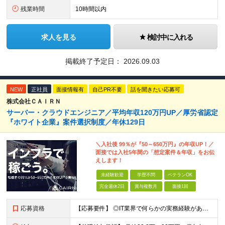
残業時間
10時間以内
求人を見る
検討中に入れる
掲載終了予定日：
2026.09.03
NEW
正社員
面接情報有
自己PR不要
話を聞きたい応募可
株式会社ＣＡＩＲＮ
サーバー・クラウドエンジニア／平均年収120万円UP／厚労省認定
『ホワイト企業』案件選択制度／年休129日
＼入社後 99％が『50～650万円』の年収UP！／
面接では入社5年間の「想定案件＆年収」をお伝
えします！
未経験歓迎
学歴不問
ベテランOK
完全週休2日
賞与複数月
面接1回
応募資格
【応募要件】 ◎IT業界で何らかの実務経験がある方 └2～3ヶ月の実務経験のある方は歓迎します！ 例）PCキッティングやモバイル通信基地局の業務経験者など インフラエンジニアとして経験のある方は、