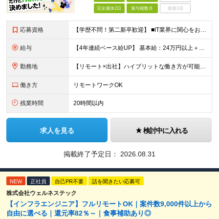
完全週休2日
賞与複数月
面接1回
応募資格
【学歴不問！第二新卒歓迎】 ■IT業界に関心をお持ちの方 【IT業界未経験者の方へ】 ITエンジニアという仕事は、パソコンの前でずっとにらめっこを しているイメージがありますが、意外とそうではないん
給与
【4年連続ベース給UP】 基本給：24万円以上＋残業代(全額)＋各種手当 ※みなし残業なし ※基本給は経験や前職の給与を十分に考慮します ※交通費別途支給 ※6ヶ月間の試用期間があります（給与・待遇は
勤務地
【リモート×出社】ハイブリットな働き方が可能！ 東京、神奈川のプロジェクト先 ■本社 神奈川県横浜市神奈川区栄町3-12 パシフィックマークス横浜イースト6F ■事業所(東京都最寄駅のみ記載) サ
働き方
リモートワークOK
残業時間
20時間以内
求人を見る
検討中に入れる
掲載終了予定日：
2026.08.31
NEW
正社員
自己PR不要
話を聞きたい応募可
株式会社ウェルネステック
【インフラエンジニア】フルリモートOK｜案件数9,000件以上から
自由に選べる｜還元率82％～｜食事補助あり◎