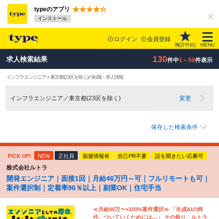
typeのアプリ
インストール
ログイン
会員登録
検討中(
0
)
MENU
130
求人検索結果
件中
1～50
件表示
インフラエンジニア × 東京都(23区を除く)の転職・求人情報
インフラエンジニア／東京都(23区を除く)
変更
保存した検索条件
PICK UP!
NEW
正社員
面接情報有
自己PR不要
話を聞きたい応募可
株式会社ルトラ
開発エンジニア｜面接1回｜月給46万円～可｜フルリモートも可｜
案件選択制｜定着率96％以上｜副業OK｜住宅手当
≪月給46万〜×100%案件選択≫ 「生成AIの時
代、ついていくためには…」 その焦り、ルトラ