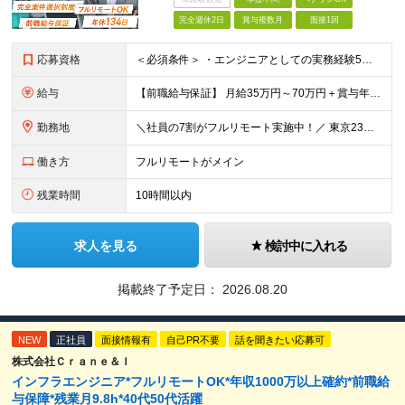
完全週休2日
賞与複数月
面接1回
応募資格
＜必須条件＞ ・エンジニアとしての実務経験5年以上 ＜尚可条件＞ ・PM、PL経験 ・後輩指導やチームリーダーなど、何らかのリード経験 ※リーダー未経験の方のご応募も大歓迎です！ポテンシャル採用を
給与
【前職給与保証】 月給35万円～70万円＋賞与年2回＋各種手当 ※前職の給与・スキル・経験を考慮の上、決定いたします。 ※月給には固定残業代（月30時間分／5万円～10万円）を含みます。超過分は別途
勤務地
＼社員の7割がフルリモート実施中！／ 東京23区内など1都3県を中心としたプロジェクト先での勤務となります。 ※勤務地は希望を考慮します ≪本社≫ 東京都渋谷区恵比寿南1丁目3番7号 隅越ビル5階
働き方
フルリモートがメイン
残業時間
10時間以内
求人を見る
検討中に入れる
掲載終了予定日：
2026.08.20
NEW
正社員
面接情報有
自己PR不要
話を聞きたい応募可
株式会社Ｃｒａｎｅ＆Ｉ
インフラエンジニア*フルリモートOK*年収1000万以上確約*前職給
与保障*残業月9.8h*40代50代活躍