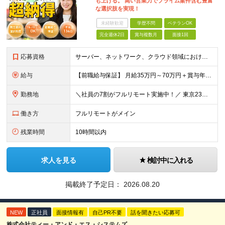
も上げる。 高い営業力でプライム案件含む豊富
な選択肢を実現！
未経験歓迎
学歴不問
ベテランOK
完全週休2日
賞与複数月
面接1回
応募資格
サーバー、ネットワーク、クラウド領域におけるインフラエンジニアとしての何らかの実務経験（年数不問） ※設計、構築、運用保守、監視等 少しでも実務経験があれば、まずは気軽にエントリーしてみてください！
給与
【前職給与保証】 月給35万円～70万円＋賞与年2回＋各種手当 ※前職の給与・スキル・経験を考慮の上、決定いたします。 ※月給には固定残業代（月30時間分／5万円～10万円）を含みます。超過分は別途
勤務地
＼社員の7割がフルリモート実施中！／ 東京23区内など1都3県を中心としたプロジェクト先での勤務となります。 ※勤務地は希望を考慮します ≪本社≫ 東京都渋谷区恵比寿南1丁目3番7号 隅越ビル5階
働き方
フルリモートがメイン
残業時間
10時間以内
求人を見る
検討中に入れる
掲載終了予定日：
2026.08.20
NEW
正社員
面接情報有
自己PR不要
話を聞きたい応募可
株式会社ティー・アンド・エス・システムズ