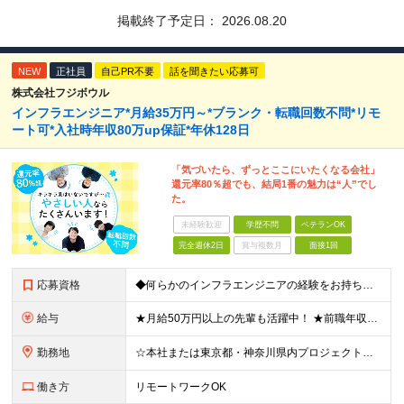
掲載終了予定日：
2026.08.20
NEW
正社員
自己PR不要
話を聞きたい応募可
株式会社フジボウル
インフラエンジニア*月給35万円～*ブランク・転職回数不問*リモ
ート可*入社時年収80万up保証*年休128日
「気づいたら、ずっとここにいたくなる会社」
還元率80％超でも、結局1番の魅力は“人”でし
た。
未経験歓迎
学歴不問
ベテランOK
完全週休2日
賞与複数月
面接1回
応募資格
◆何らかのインフラエンジニアの経験をお持ちの方 ┗設計・構築経験だけではなく、運用・保守経験があるという方も、お気軽にご応募ください！ ┗ブランク・転職回数は不問です！ ┗ネガティブな応募理由も歓迎で
給与
★月給50万円以上の先輩も活躍中！ ★前職年収から80万円以上UP保証 月給35万円～ ※月給には固定残業代を含む(月20時間分/2万6000円～/超過分別途支給） ※残業がなくても上記支給(基本残
勤務地
☆本社または東京都・神奈川県内プロジェクト先での勤務となります ☆リモートワークOKの案件も多数あります(応相談) ☆転居を伴う転勤はありません ☆九州地方、北陸地方、北海道からの転職者も多数在籍！/
働き方
リモートワークOK