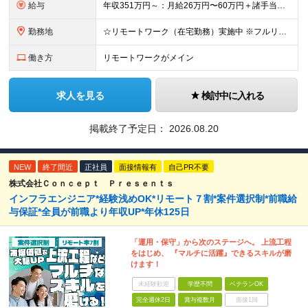
給与
年収351万円～：月給26万円〜60万円＋諸手当＋インセンティブ（２種）＋賞与 ★Point 設立から9ヶ月で全社員2万円の昇給実績 ※成果はしっかりと還元いたします！ ★Point 100％年
勤務地
☆リモートワーク（在宅勤務）実施中 ※フルリモート可 【グループ本社】東京都中央区八丁堀3-6-6 アド京橋ビル2F ∟宝町駅 5分/京橋駅 7分/八丁堀駅7分/JR東京駅10分 【プロジェクト先
働き方
リモートワークがメイン
求人を見る
検討中に入れる
掲載終了予定日：
2026.08.20
NEW
終了間近
正社員
面接情報有
自己PR不要
株式会社Ｃｏｎｃｅｐｔ Ｐｒｅｓｅｎｔｓ
インフラエンジニア*経験浅めOK*リモート７割*案件選択制*前職給
与保証*全員が前職より年収UP*年休125日
「運用・保守」から次のステージへ。 上流工程
をはじめ、 『マルチに活躍』できるスキルが磨
けます！
未経験歓迎
学歴不問
ベテランOK
完全週休2日
賞与複数月
面接1回