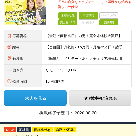
「今の自分をアップデート」して基礎から始める
新しい一歩◎
未経験歓迎
学歴不問
ベテランOK
完全週休2日
賞与複数月
面接1回
応募資格
【最短で面接当日に内定！完全未経験大歓迎】 ・業種／職種未経験歓迎 ・社会人デビュー、第二新卒、既卒者大歓迎 ・学歴不問（文系、理系不問） ・20代～30代、男女問わず活躍中 ・服装、髪色自由 ・明確
給与
【首都圏】月収例29.5万円（月給26万円＋諸手当） 【東海・関西】月収例28.5万円（月給25万円＋諸手当） 【九州】月収例26万円（月給23万円＋諸手当） ※経験・スキル・前職給与を踏まえ、総合
勤務地
【転勤なし／リモートあり／全エリア積極採用】 ・大手企業のプロジェクト中心 ・勤務エリアや配属先は希望を考慮 ・研修はリモートメインで実施 ・UIターン歓迎 ＜主なエリア＞ ■首都圏…東京・神奈川・
働き方
リモートワークOK
残業時間
10時間以内
求人を見る
検討中に入れる
掲載終了予定日：
2026.08.20
NEW
正社員
面接情報有
自己PR不要