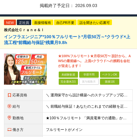
掲載終了予定日：
2026.09.03
NEW
正社員
面接情報有
自己PR不要
話を聞きたい応募可
株式会社Ｃｒａｎｅ＆Ｉ
インフラエンジニア*100％フルリモート*月収50万～*クラウド×上
流工程*前職給与保証*残業月9.8h
★100%フルリモート★月収50万〜 設計から、A
WSの最前線へ。 上流×クラウドへの挑戦を会社
が並走します！
未経験歓迎
学歴不問
ベテランOK
完全週休2日
賞与複数月
面接1回
応募資格
＼ 運用保守から設計構築へのステップアップ応援！ ／ ★学歴・分野不問（運用保守経験のみでも歓迎） ★「設計・構築に挑戦したい」「市場価値を高めたい」という意欲を重視！ ┗豊富な案件（SIer直下など
給与
＼ 前職給与保証！あなたのこれまでの経験を正当評価 ／ ★月収50万円～スタート！【年俸600万～1,162万8,000円（12分割）】 ――「頑張りが給与に直結しない…」そんな不満とは無縁の環境で
勤務地
★100％フルリモート 「満員電車での通勤」から卒業できます！ ★転勤なし 【本社】 東京都新宿区神楽坂1-2 研究社英語センタービル3階 本社またはプロジェクト先にて勤務いただきます！ ※プロジ
働き方
フルリモートがメイン