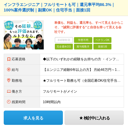
インフラエンジニア｜フルリモートも可｜還元率平均86.3%｜
100%案件選択制｜副業OK｜住宅手当｜面接1回
単価も、利益も、還元率も、すべて見えるからこ
そ、 “誠実に評価する”と自信を持って言える会
社です。
未経験歓迎
学歴不問
ベテランOK
完全週休2日
賞与複数月
面接1回
応募資格
◆以下のいずれかの経験をお持ちの方 ・インフラ設計・構築の実務経験（オンプレ/クラウドどちらもOK） ・クラウド環境下での運用保守に関する実務経験 ◆学歴不問 ＜こんな方は特に歓迎します＞ ◎これま
給与
【エンジニア経験6年以上の方】 月給46万円～100万円（固定残業代含む） ※上記月給には月30時間分の固定残業代（月8万7,400円～月19万円）を含む。超過分は全額支給。 【エンジニア経験4年以
勤務地
★フルリモート勤務も可（全国応募OK/住宅手当を支給します） ※案件によって常駐が必要になる場合があります。 ※希望がない限り、転勤はありません ※U・Iターン歓迎 ★ルトラの社員は全国各地で活躍中
働き方
フルリモートがメイン
残業時間
10時間以内
求人を見る
検討中に入れる