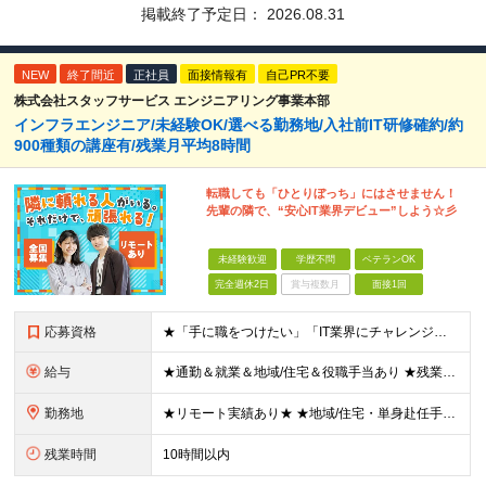
掲載終了予定日：
2026.08.31
NEW
終了間近
正社員
面接情報有
自己PR不要
株式会社スタッフサービス エンジニアリング事業本部
インフラエンジニア/未経験OK/選べる勤務地/入社前IT研修確約/約
900種類の講座有/残業月平均8時間
転職しても「ひとりぼっち」にはさせません！
先輩の隣で、“安心IT業界デビュー”しよう☆彡
未経験歓迎
学歴不問
ベテランOK
完全週休2日
賞与複数月
面接1回
応募資格
★「手に職をつけたい」「IT業界にチャレンジしたい」方歓迎！ ■学歴不問 ■IT知識・理系文系不問！未経験・第二新卒OK ★ITサポート・IT事務やエンジニアの経験をお持ちの方は優遇します！ 地方在
給与
★通勤＆就業＆地域/住宅＆役職手当あり ★残業代は全額支給 ★選べる給与制度あり！ ■東京・神奈川・千葉・埼玉勤務の場合 月給24.5万円～55万円＋諸手当 （残業代は全額支給） (20,000円の
勤務地
★リモート実績あり★ ★地域/住宅・単身赴任手当などサポートも万全 ★転任費用や寮・社宅制度も完備しています ★勤務地については希望を考慮の上、決定します ★面接地エリアでの就業率92％以上！ 『地
残業時間
10時間以内