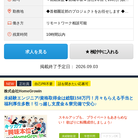
勤務地
◆首都圏近郊のプロジェクトをお任せします ◆転勤なし ◆自社オフィスで働ける案件もございます 【本社】 東京都中央区日本橋小伝馬町1-1 日本橋末広ビル6階 ※変更の範囲：上記を除く当社関連勤務地
働き方
リモートワーク相談可能
残業時間
10時間以内
求人を見る
検討中に入れる
掲載終了予定日：
2026.09.03
NEW
正社員
自己PR不要
話を聞きたい応募可
株式会社HomeGrowin
未経験エンジニア/資格取得金は総額158万円！月々もらえる手当と
福利厚生多数！引っ越し支度金＆寮完備で安心♪
スキルアップも、 プライベートもあきらめな
い！ 欲ばりに転職成功しましょう♪
未経験歓迎
学歴不問
ベテランOK