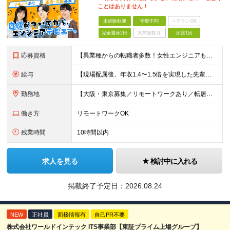
ことはありません！
未経験歓迎
学歴不問
ベテランOK
完全週休2日
賞与複数月
面接1回
応募資格
【異業種からの転職者多数！女性エンジニアも活躍中】 ◆学歴不問 ◆未経験OK ≪こんな方を歓迎しています≫ ◎未経験から成長できる環境で活躍したい方 ◎大学やスクールでIT系のスキルを学んだことのあ
給与
【現場配属後、年収1.4〜1.5倍を実現した先輩も！残業代全額支給】 ◆給与は経験やスキルに応じて決定します ◆年俸制250万円～350万円（1/12を月々支給） ≪年収UPの例≫ ◎飲食業からのキ
勤務地
【大阪・東京募集／リモートワークあり／転居を伴う転勤なし】 東京本社、大阪事務所、または東京23区内・関西（大阪・兵庫）の各クライアント先勤務 ◆入社後、約1年間はクライアント先ではなく 自社内（東
働き方
リモートワークOK
残業時間
10時間以内
求人を見る
検討中に入れる
掲載終了予定日：
2026.08.24
NEW
正社員
面接情報有
自己PR不要
株式会社ワールドインテック ITS事業部【東証プライム上場グループ】