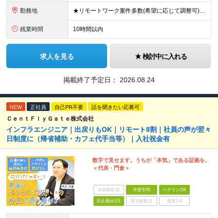
勤務地
★リモートワーク案件多数(希望に応じて調整可) ★勤務地は希望を考慮します ★転勤はありません ★U・Iターンも歓迎です！ 関西エリア(大阪・兵庫・京都・滋賀・奈良・和歌山)の取引先、または本社での
残業時間
10時間以内
求人を見る
検討中に入れる
掲載終了予定日：
2026.08.24
NEW
正社員
自己PR不要
話を聞きたい応募可
ＣｅｎｔＦｌｙＧａｔｅ株式会社
インフラエンジニア｜出戻りもOK｜リモート8割｜社員の声が翌々
日制度に（帰省補助・カフェ代手当等）｜入社祝金有
数字で見せます。うちが「本気」である証拠を。
＜代表・門倉＞
未経験歓迎
学歴不問
ベテランOK
完全週休2日
賞与複数月
面接1回