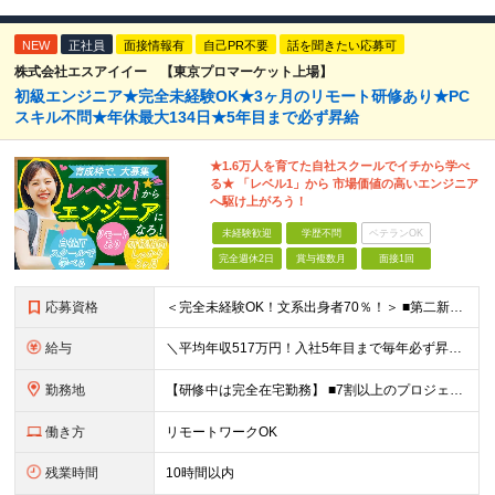
NEW
正社員
面接情報有
自己PR不要
話を聞きたい応募可
株式会社エスアイイー 【東京プロマーケット上場】
初級エンジニア★完全未経験OK★3ヶ月のリモート研修あり★PC
スキル不問★年休最大134日★5年目まで必ず昇給
★1.6万人を育てた自社スクールでイチから学べ
る★ 「レベル1」から 市場価値の高いエンジニア
へ駆け上がろう！
未経験歓迎
学歴不問
ベテランOK
完全週休2日
賞与複数月
面接1回
応募資格
＜完全未経験OK！文系出身者70％！＞ ■第二新卒歓迎 ■学歴・経歴不問・社会人未経験もOK ■20代を中心に活躍中◎ ★☆先輩たちの前職☆★ 元アパレルスタッフや塾講師、介護士、事務、営業など社員
給与
＼平均年収517万円！入社5年目まで毎年必ず昇給／ ■賞与年3回 ■年収800万円以上も可 ■入社3年以上の平均年収469.2万円 月給23万2000円以上＋賞与年3回＋各種手当 ☆入社5年目まで最
勤務地
【研修中は完全在宅勤務】 ■7割以上のプロジェクトでリモートワークを導入 ■一都三県のプロジェクト先 ■転居を伴う転勤なし ＜プロジェクト先＞ 東京・神奈川・千葉・埼玉でのプロジェクト先にて勤務いた
働き方
リモートワークOK
残業時間
10時間以内