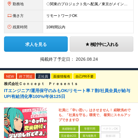
勤務地
◇関東のプロジェクト先へ配属／東京がメインです ◇転勤はありません ◇案件によってはフルリモートが可能 【本社】千代田区神田小川町1-5-1 神田御幸ビル8F
働き方
リモートワークOK
残業時間
10時間以内
求人を見る
検討中に入れる
掲載終了予定日：
2026.08.24
NEW
終了間近
正社員
面接情報有
自己PR不要
株式会社Ｃｏｎｃｅｐｔ Ｐｒｅｓｅｎｔｓ
ITエンジニア/運用保守のみもOK/リモート率７割/社員全員が給与
UP/有給消化率100%/年休125日
社員に「辛い思い」はさせません！ 経験浅めで
も、「社員を守る」環境で、 着実にスキルアッ
プできます◎
未経験歓迎
学歴不問
ベテランOK
完全週休2日
賞与複数月
面接1回