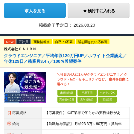
求人を見る
検討中に入れる
掲載終了予定日：
2026.08.20
NEW
正社員
面接情報有
自己PR不要
話を聞きたい応募可
株式会社ＣＡＩＲＮ
クラウドエンジニア／平均年収120万円UP／ホワイ ト企業認定／
年休129日／残業月3.4h／100％希望案件
＼社員の4人に1人がクラウドエンジニア！／ ク
ラウド・IaC・セキュリティなど、 案件を自由に
選べる！
未経験歓迎
学歴不問
ベテランOK
完全週休2日
賞与複数月
面接1回
応募資格
【応募要件】 ◎IT業界で何らかの実務経験がある方 └2～3ヶ月の実務経験のある方は歓迎します！ 例）PCキッティングやモバイル通信基地局の業務経験者など インフラエンジニアとして経験のある方は、
給与
【前職給与保証】 月給23.3万～90万円＋賞与年2回＋インセンティブ ★年収1000万円以上の実績あり！ ※上記月給には月20～30時間分（2万9,300円～21万7,900円）の固定残業代を含み