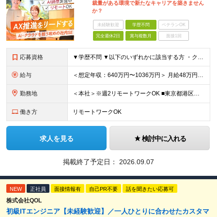
裁量がある環境で新たなキャリアを築きません
か？
未経験歓迎
学歴不問
ベテランOK
完全週休2日
賞与複数月
面接1回
応募資格
▼学歴不問 ▼以下のいずれかに該当する方 ・クラウド環境(AWS, GCP, Azure等)におけるICTインフラの構築実務経験 ・Python, Bash, PowerShell等のスクリプト言語を
給与
＜想定年収：640万円〜1036万円＞ 月給48万円～78万円＋賞与年2回 ※上記には住宅手当（一律支給：5～10万円） ワークスタイル手当（3～5万円 ※通勤手当）が含まれます ※固定残業代（月
勤務地
＜本社＞※週2リモートワークOK ■東京都港区西新橋3-3-1 KDX西新橋ビル 3階 ※(変更の範囲)上記を除く当社関連勤務地
働き方
リモートワークOK
求人を見る
検討中に入れる
掲載終了予定日：
2026.09.07
NEW
正社員
面接情報有
自己PR不要
話を聞きたい応募可
株式会社QOL
初級ITエンジニア【未経験歓迎】／一人ひとりに合わせたカスタマ