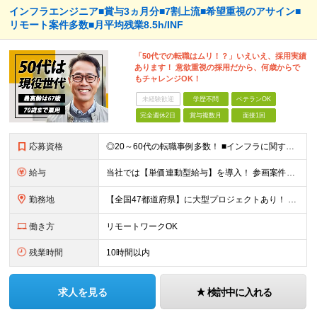
インフラエンジニア■賞与3ヵ月分■7割上流■希望重視のアサイン■
リモート案件多数■月平均残業8.5h/INF
「50代での転職はムリ！？」いえいえ、採用実績
あります！ 意欲重視の採用だから、何歳からで
もチャレンジOK！
未経験歓迎
学歴不問
ベテランOK
完全週休2日
賞与複数月
面接1回
応募資格
◎20～60代の転職事例多数！ ■インフラに関する何らかのご経験 ■学歴不問/転職回数は一切不問！
給与
当社では【単価連動型給与】を導入！ 参画案件の契約単価に連動して給与が決定。 還元率は単価の【70％～80％】と東証プライム上場グループとして高水準です！（社会保険料・教育コスト含む） ■関東：月給
勤務地
【全国47都道府県】に大型プロジェクトあり！ 主要勤務地： 北海道/宮城県/栃木県/埼玉県/千葉県/東京都/神奈川県/愛知県/大阪府/京都府/兵庫県/広島県/福岡県/熊本県 ※勤務エリアは、あなたの
働き方
リモートワークOK
残業時間
10時間以内
求人を見る
検討中に入れる