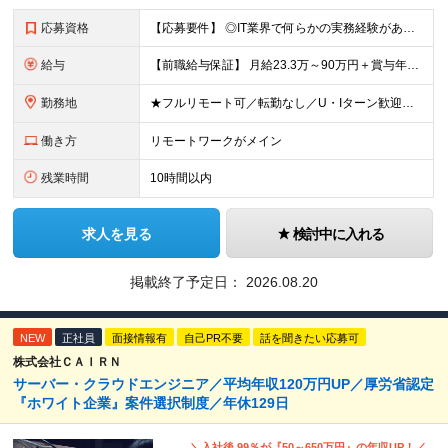
応募資格
【応募要件】 ◎IT業界で何らかの実務経験がある方 └2～3ヶ月の実務経験のある方は歓迎します！ 例）PCキッティングやモバイル通信基地局の業務経験者など インフラエンジニアとしてご経験のある方は、
給与
【前職給与保証】 月給23.3万～90万円＋賞与年2回＋インセンティブ ★年収1000万円以上の実績あり！ ※上記月給には月20～30時間分（2万9,300円～21万7,900円）の固定残業代を含み
勤務地
★フルリモート可／転勤なし／U・Iターン歓迎★ ◎勤務地は相談の上、ご自宅近くに調整します！ 【勤務地】 本社、または東京／埼玉／千葉／神奈川／愛知／仙台のクライアント先 ◎完全在宅（フルリモート）
働き方
リモートワークがメイン
残業時間
10時間以内
求人を見る
検討中に入れる
掲載終了予定日：
2026.08.20
NEW
正社員
面接情報有
自己PR不要
話を聞きたい応募可
株式会社ＣＡＩＲＮ
サーバー・クラウドエンジニア／平均年収120万円UP／厚労省認定
『ホワイト企業』案件選択制度／年休129日
＼入社後 99％が『50～650万円』の年収UP！／