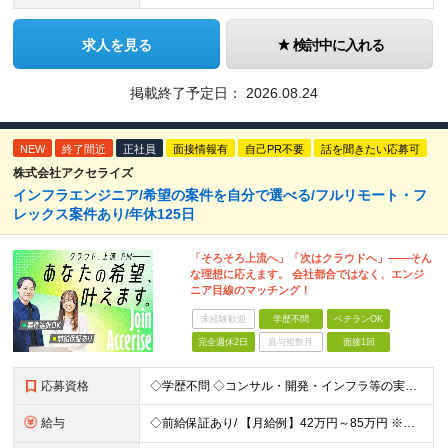
求人を見る
検討中に入れる
掲載終了予定日：
2026.08.24
NEW
終了間近
正社員
面接情報有
自己PR不要
話を聞きたい応募可
株式会社アクセライズ
インフラエンジニア/希望の案件を自分で選べる/フルリモート・フ
レックス案件あり/年休125日
「そろそろ上流へ」「次はクラウドへ」――そん
な理想に応えます。 会社都合ではなく、エンジ
ニア目線のマッチング！
未経験歓迎
学歴不問
ベテランOK
完全週休2日
賞与複数月
面接1回
応募資格
◇学歴不問 ◇コンサル・開発・インフラ等の実務経験（目安：3年以上）をお持ちの方 ◇技術領域・業種は不問です（サーバ／NW／クラウドいずれも歓迎） 【こんな方に向いています】 ◎自分のキャリアを主体
給与
◇前給保証あり/ 【月給例】42万円～85万円 ※経験・スキル・前職給与を考慮のうえ決定します。 ※上記金額には固定残業代（30時間分／月7.5万円～15万円）を含みます。超過分は別途支給。