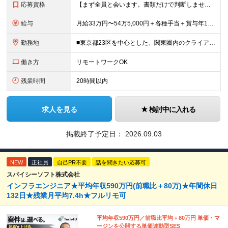
応募資格
【まず全員と会います。書類だけで判断しません。】 ■学歴不問 ■何らかのITエンジニア実務経験をお持ちの方（年数・工程・領域不問） ◎こんな方も歓迎します！ ・別業界を経験してIT業界に戻りたい「
給与
月給33万円〜54万5,000円＋各種手当＋賞与年1回 ※経験・スキルを考慮のうえ、双方が納得するまで話し合って決定します。 ※上記月給額にはみなし残業手当（20時間分／4万5000円～）を含む（超
勤務地
■東京都23区を中心とした、関東圏内のクライアント先 ※東京・渋谷・銀座・横浜の案件が多数 ★転勤はありません！ ★勤務地は希望を考慮します！ ★全社員の約8割がリモートワーク実施中！ プロジェク
働き方
リモートワークOK
残業時間
20時間以内
求人を見る
検討中に入れる
掲載終了予定日：
2026.09.03
NEW
正社員
自己PR不要
話を聞きたい応募可
スパイシーソフト株式会社
インフラエンジニア★平均年収590万円(前職比＋80万)★年間休日
132日★残業月平均7.4h★フルリモ可
平均年収590万円／前職比平均＋80万円 単価・マ
ージンを公開する単価連動型SES