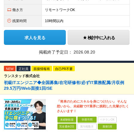
働き方
リモートワークOK
残業時間
10時間以内
求人を見る
検討中に入れる
掲載終了予定日：
2026.08.20
NEW
正社員
面接情報有
自己PR不要
ランスタッド株式会社
初級ITエンジニア◆全国募集/在宅研修有/必ずIT業務配属/月収例
29.5万円/Web面接1回/SE
「将来のためにスキルを身につけたい」 そんな
想いから、未経験でIT業界に挑戦した先輩がたく
さんいます！
未経験歓迎
学歴不問
ベテランOK
完全週休2日
賞与複数月
面接1回