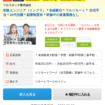
フルスタック株式会社
初級エンジニア（インフラ）＊未経験◎＊フルリモート＊ 住宅手
当＊20代活躍＊副業制度有＊研修中の派遣業務なし
あなたを、大切にする場所。 「なりたい」を叶
えるIT企業！ ＃プライベート重視 ＃未経験歓迎
＃スキルアップ
未経験歓迎
学歴不問
ベテランOK
完全週休2日
賞与複数月
面接1回
応募資格
＊未経験者大歓迎！学歴・経験不問/第二新卒歓迎/充実研修/WEB面接可能＊ ▼未経験歓迎＆完全ポテンシャル採用！▼ 基礎のキソから学べる研修があるので経験は一切不問！ 面接では「あなたの想い」を教
給与
年収351万円～：月給26万円〜60万円＋諸手当＋インセンティブ（２種）＋賞与 ★Point 設立から9ヶ月で全社員2万円の昇給実績 ※成果はしっかりと還元いたします！ ★Point 100％年
勤務地
☆リモートワーク（在宅勤務）実施中 ※フルリモート可 【グループ本社】東京都中央区八丁堀3-6-6 アド京橋ビル2F ∟宝町駅 5分/京橋駅 7分/八丁堀駅7分/JR東京駅10分 【プロジェクト先
働き方
リモートワークがメイン
求人を見る
検討中に入れる