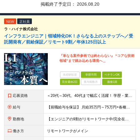
掲載終了予定日：
2026.08.20
NEW
正社員
ラ・ハイナ株式会社
インフラエンジニア｜領域特化OK！さらなる上のステップへ／受
託開発有／前給保証／リモート9割／年休125日以上
『単なる案件参画では終わらない』 “コアな技術
領域”まで踏み込める環境へ＿
未経験歓迎
学歴不問
ベテランOK
完全週休2日
賞与複数月
面接1回
応募資格
＜20代～30代、40代まで幅広く活躍！ 学歴・業界・領域不問＞ インフラエンジニアとして下記いずれかの経験がある方 ■設計・構築の経験（サーバ、ネットワーク、クラウド、セキュリティ、データベース）
給与
【前職給与を保証】 月給35万円～75万円+各種手当+決算賞与 ★資格手当や資格取得報奨金、役職手当など待遇、福利厚生が充実！ ★1年で年収100万円以上アップした社員も在籍！ ※経験・スキルを考
勤務地
【エンジニアの9割がリモートワーク中/完全在宅ワークで働くメンバーも◎】 現在、エンジニアの約9割がリモートワークを実施。 そのうち約3割がフルリモートで勤務しており、地方在住のメンバーも活躍していま
働き方
リモートワークがメイン