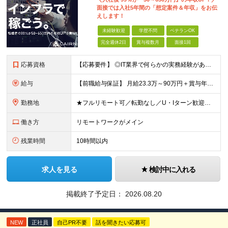
面接では入社5年間の「想定案件＆年収」をお伝
えします！
未経験歓迎
学歴不問
ベテランOK
完全週休2日
賞与複数月
面接1回
応募資格
【応募要件】 ◎IT業界で何らかの実務経験がある方 └2～3ヶ月の実務経験のある方は歓迎します！ 例）PCキッティングやモバイル通信基地局の業務経験者など インフラエンジニアとして経験のある方は、
給与
【前職給与保証】 月給23.3万～90万円＋賞与年2回＋インセンティブ ★年収1000万円以上の実績あり！ ※上記月給には月20～30時間分（2万9,300円～21万7,900円）の固定残業代を含み
勤務地
★フルリモート可／転勤なし／U・Iターン歓迎★ ◎勤務地は相談の上、ご自宅近くに調整します！ 【勤務地】 本社、または東京／埼玉／千葉／神奈川／愛知／仙台のクライアント先 ◎完全在宅（フルリモート）
働き方
リモートワークがメイン
残業時間
10時間以内
求人を見る
検討中に入れる
掲載終了予定日：
2026.08.20
NEW
正社員
自己PR不要
話を聞きたい応募可