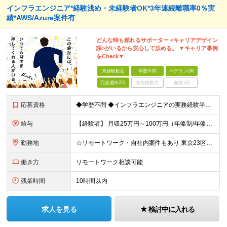
インフラエンジニア*経験浅め・未経験者OK*3年連続離職率0％実
績*AWS/Azure案件有
どんな時も頼れるサポーター <キャリアデザイン
課>がいるから安心して歩める。 ▼キャリア事例
をCheck▼
未経験歓迎
学歴不問
ベテランOK
完全週休2日
賞与複数月
面接1回
応募資格
◆学歴不問 ◆インフラエンジニアの実務経験半年以上 ☆「インフラエンジニアの仕事に興味がある」 「IT業界で働きたい」といった実務未経験の方も募集しています！ ----こんな方が入社しています！-
給与
【経験者】 月収25万円～100万円（年俸制/年俸276万円～1200万円）＋業績・季節手当 ※年俸：12分割 ※前職給与や経験・スキルなどを考慮し加給・優遇します ※各種手当込み。交通費、超過手当、
勤務地
☆リモートワーク・自社内案件もあり 東京23区内のクライアント先での勤務となります。 ◆勤務先は希望を考慮し決定します ◆転居を伴う転勤はありません 【本社】 東京都品川区東品川4-12-8 品川シ
働き方
リモートワーク相談可能
残業時間
10時間以内
求人を見る
検討中に入れる