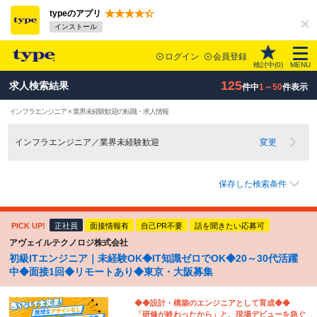
typeのアプリ
インストール
ログイン
会員登録
検討中(
0
)
MENU
125
求人検索結果
件中
1～50
件表示
インフラエンジニア × 業界未経験歓迎の転職・求人情報
インフラエンジニア／業界未経験歓迎
変更
保存した検索条件
PICK UP!
正社員
面接情報有
自己PR不要
話を聞きたい応募可
アヴェイルテクノロジ株式会社
初級ITエンジニア｜未経験OK◆IT知識ゼロでOK◆20～30代活躍
中◆面接1回◆リモートあり◆東京・大阪募集
◆◆設計・構築のエンジニアとして育成◆◆
「研修が終わったから」と、現場デビューを急ぐ