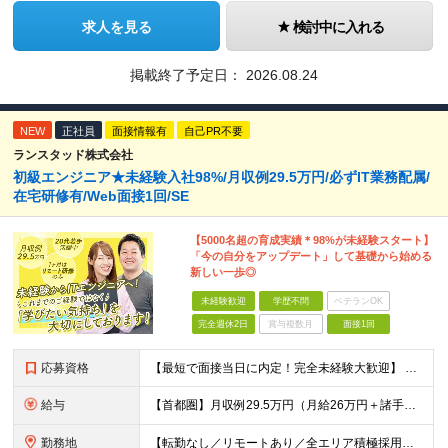
求人を見る
検討中に入れる
掲載終了予定日：
2026.08.24
NEW
正社員
面接情報有
自己PR不要
ランスタッド株式会社
初級エンジニア★未経験入社98%/月収例29.5万円/必ずIT業務配属/
在宅研修有/Web面接1回/SE
【5000名超の育成実績＊98%が未経験スタート】
「今の自分をアップデート」して基礎から始める
新しい一歩◎
未経験歓迎
学歴不問
ベテランOK
完全週休2日
賞与複数月
面接1回
応募資格
【最短で面接当日に内定！完全未経験大歓迎】 ・業種／職種未経験歓迎 ・社会人デビュー、第二新卒、既卒者大歓迎 ・学歴不問（文系、理系不問） ・20代～30代、男女問わず活躍中 ・服装、髪色自由 ・明確
給与
【首都圏】月収例29.5万円（月給26万円＋諸手当） 【東海・関西】月収例28.5万円（月給25万円＋諸手当） 【九州】月収例26万円（月給23万円＋諸手当） ※経験・スキル・前職給与を踏まえ、総合
勤務地
【転勤なし／リモートあり／全エリア積極採用】 ・大手企業のプロジェクト中心 ・勤務エリアや配属先は希望を考慮 ・研修はリモートメインで実施 ・UIターン歓迎 ＜主なエリア＞ ■首都圏…東京・神奈川・