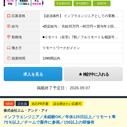
完全週休2日
賞与複数月
面接1回
応募資格
【必須条件】 インフラエンジニアとしての実務経験をお持ちの方 （運用保守以上のご経験がある方、言語・業界・学歴は不問。 ブランクがあっても大丈夫です） 【こんな思いの方を、特に歓迎します】 「こ
給与
▪️想定給与： 月給35万円～80万円＋賞与年２回＋各種手当 ★前職の給与額は保証します！ 【手当一覧】 ■住宅手当 ■交通費 ■時間外手当 ※月給は経験・スキルを考慮し決定。 ※月給には固定残
勤務地
■リモート（在宅）7割／フルリモートも相談可能 ■一都三県を中心に各地のプロジェクト先 ※プロジェクトは本人の希望を最大限考慮し相談のうえで決定 ※転居を伴う転勤なし 【本社】 東京都千代田区外神田
働き方
リモートワークがメイン
残業時間
10時間以内
求人を見る
検討中に入れる
掲載終了予定日：
2026.09.07
NEW
正社員
自己PR不要
話を聞きたい応募可
株式会社エム・アンド・アイ
インフラエンジニア／未経験OK／年休125日以上／リモート率
75％以上／チームで案件に参画／150以上の研修有