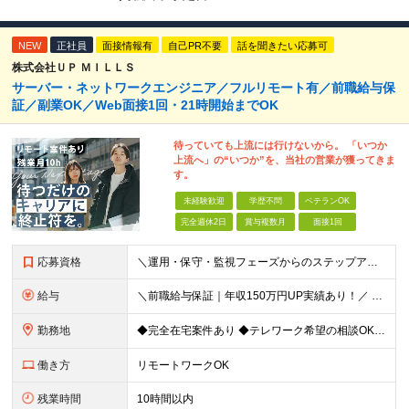
NEW
正社員
面接情報有
自己PR不要
話を聞きたい応募可
株式会社ＵＰ ＭＩＬＬＳ
サーバー・ネットワークエンジニア／フルリモート有／前職給与保
証／副業OK／Web面接1回・21時開始までOK
待っていても上流には行けないから。 「いつか
上流へ」の“いつか”を、当社の営業が獲ってきま
す。
未経験歓迎
学歴不問
ベテランOK
完全週休2日
賞与複数月
面接1回
応募資格
＼運用・保守・監視フェーズからのステップアップも大歓迎！／ インフラエンジニア（サーバー、ネットワーク、クラウド等）の実務経験をお持ちの方 ★学歴不問 ★第二新卒OK ＜こんな方にピッタリです＞ ・
給与
＼前職給与保証｜年収150万円UP実績あり！／ 月給30万円以上 ※経験・スキルを考慮の上、決定します。 ※上記月給には固定残業代（35時間分／5万2,500円～）を含みます ※固定残業代は給与に応
勤務地
◆完全在宅案件あり ◆テレワーク希望の相談OK ◆転勤なし 東京都中央区日本橋久松町11-8 REGRARD NINGYOCHO B1F ┗一都三県（東京・神奈川・千葉・埼玉）の案件先へ勤務いただき
働き方
リモートワークOK
残業時間
10時間以内