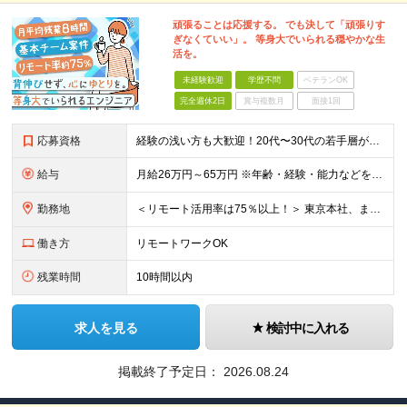
頑張ることは応援する。 でも決して「頑張りす
ぎなくていい」。 等身大でいられる穏やかな生
活を。
未経験歓迎
学歴不問
ベテランOK
完全週休2日
賞与複数月
面接1回
応募資格
経験の浅い方も大歓迎！20代〜30代の若手層が活躍できる環境です。 ◎学歴不問 ◎未経験OK ＼このような方にオススメです／ ◎常に成長を求められる環境に少し疲れてしまった方 ◎会社からの過度なプ
給与
月給26万円～65万円 ※年齢・経験・能力などを十分に考慮の上、当社規定により決定いたします。 （経験者の場合、前職給与や希望を面談でしっかりお伺いし、お互いに納得のいく形で決定します） ・いずれも固
勤務地
＜リモート活用率は75％以上！＞ 東京本社、または東京都・神奈川県・千葉県・埼玉県などの 首都圏の各プロジェクト先。 そのほか、北海道・新潟・茨城・大阪・福岡などの案件もございます。 ※勤務地はご
働き方
リモートワークOK
残業時間
10時間以内
求人を見る
検討中に入れる
掲載終了予定日：
2026.08.24