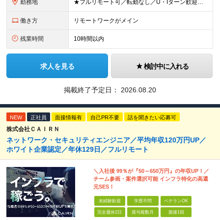
勤務地
★フルリモート可／転勤なし／U・Iターン歓迎★ ◎勤務地は相談の上、ご自宅近くに調整します！ 【勤務地】 本社、または東京／埼玉／千葉／神奈川／愛知／仙台のクライアント先 ◎完全在宅（フルリモート）
働き方
リモートワークがメイン
残業時間
10時間以内
求人を見る
検討中に入れる
掲載終了予定日：
2026.08.20
NEW
正社員
面接情報有
自己PR不要
話を聞きたい応募可
株式会社ＣＡＩＲＮ
ネットワーク・セキュリティエンジニア／平均年収120万円UP／
ホワイト企業認定／年休129日／フルリモート
＼入社後 99％が『50～650万円』の年収UP！／
チーム参画・案件選択可能 インフラ特化の高還
元SES！
未経験歓迎
学歴不問
ベテランOK
完全週休2日
賞与複数月
面接1回