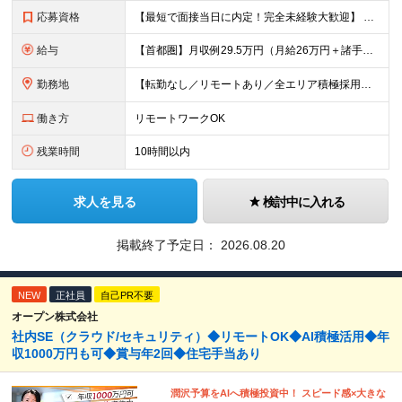
応募資格
【最短で面接当日に内定！完全未経験大歓迎】 ・業種／職種未経験歓迎 ・社会人デビュー、第二新卒、既卒者大歓迎 ・学歴不問（文系、理系不問） ・20代～30代、男女問わず活躍中 ・服装、髪色自由 ・明確
給与
【首都圏】月収例29.5万円（月給26万円＋諸手当） 【東海・関西】月収例28.5万円（月給25万円＋諸手当） 【九州】月収例26万円（月給23万円＋諸手当） ※経験・スキル・前職給与を踏まえ、総合
勤務地
【転勤なし／リモートあり／全エリア積極採用中】 ・大手企業のプロジェクトが中心 ・勤務エリアは希望を考慮し決定 ・研修はリモートメインで実施します ・U&Iターンの方も大歓迎◎ ＜主なエリア＞ ■首
働き方
リモートワークOK
残業時間
10時間以内
求人を見る
検討中に入れる
掲載終了予定日：
2026.08.20
NEW
正社員
自己PR不要
オープン株式会社
社内SE（クラウド/セキュリティ）◆リモートOK◆AI積極活用◆年
収1000万円も可◆賞与年2回◆住宅手当あり
潤沢予算をAIへ積極投資中！ スピード感×大きな