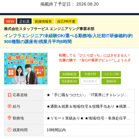
掲載終了予定日：
2026.08.20
NEW
正社員
面接情報有
自己PR不要
株式会社スタッフサービス エンジニアリング事業本部
インフラエンジニア/未経験OK/選べる勤務地/入社前IT研修確約/約
900種類の講座有/残業月平均8時間
転職しても「ひとりぼっち」にはさせません！
先輩の隣で、“安心IT業界デビュー”しよう☆彡
未経験歓迎
学歴不問
ベテランOK
完全週休2日
賞与複数月
面接1回
応募資格
★「手に職をつけたい」「IT業界にチャレンジしたい」方歓迎！ ■学歴不問 ■IT知識・理系文系不問！未経験・第二新卒OK ★ITサポート・IT事務やエンジニアの経験をお持ちの方は優遇します！ 地方在
給与
★通勤＆就業＆地域/住宅＆役職手当あり ★残業代は全額支給 ★選べる給与制度あり！ ■東京・神奈川・千葉・埼玉勤務の場合 月給24.5万円～55万円＋諸手当 （残業代は全額支給） (20,000円の
勤務地
★リモート実績あり★ ★地域/住宅・単身赴任手当などサポートも万全 ★転任費用や寮・社宅制度も完備しています ★勤務地については希望を考慮の上、決定します ★面接地エリアでの就業率92％以上！ 『地
残業時間
10時間以内