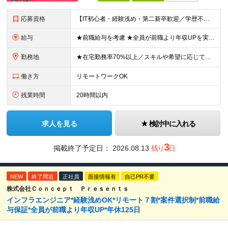
応募資格
【IT初心者・経験浅め・第二新卒歓迎／学歴不問】 「IT業界に興味がある」「手に職をつけたい」という意欲を重視したポテンシャル採用です！ ★こんな方を歓迎します ・新しいことを学ぶのが好きな方 ・チ
給与
★前職給与を考慮 ★全員が前職より年収UPを実現！ ★入社後3年程度で年収50万～100万円UP可 年俸288万円～800万円（1/12を毎月支給）＋インセンティブ＋各種手当 ※経験・スキルを考慮
勤務地
★在宅勤務率70%以上／スキルや希望に応じてフルリモートも可 ★転勤なし 本社または一都三県のプロジェクト先（東陽町、浜松町などメインは東京23区内）にて勤務いただきます！ 【本社】 東京都荒川区
働き方
リモートワークOK
残業時間
20時間以内
求人を見る
検討中に入れる
3
掲載終了予定日：
2026.08.13
残り
日
NEW
終了間近
正社員
面接情報有
自己PR不要
株式会社Ｃｏｎｃｅｐｔ Ｐｒｅｓｅｎｔｓ
インフラエンジニア*経験浅めOK*リモート７割*案件選択制*前職給
与保証*全員が前職より年収UP*年休125日