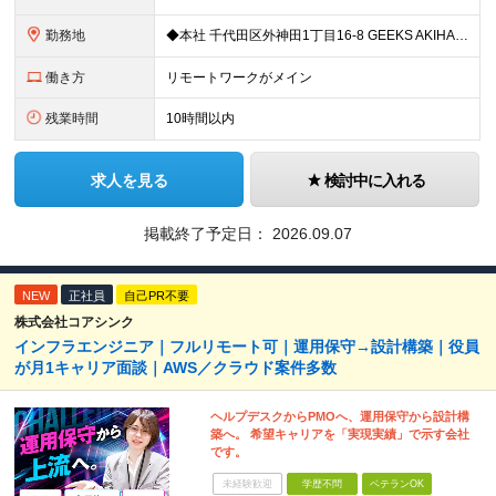
勤務地
◆本社 千代田区外神田1丁目16-8 GEEKS AKIHABARA 3階 ◆リモートワーク者多数 ※上記を除く当社関連勤務地
働き方
リモートワークがメイン
残業時間
10時間以内
求人を見る
検討中に入れる
掲載終了予定日：
2026.09.07
NEW
正社員
自己PR不要
株式会社コアシンク
インフラエンジニア｜フルリモート可｜運用保守→設計構築｜役員
が月1キャリア面談｜AWS／クラウド案件多数
ヘルプデスクからPMOへ、運用保守から設計構
築へ。 希望キャリアを「実現実績」で示す会社
です。
未経験歓迎
学歴不問
ベテランOK