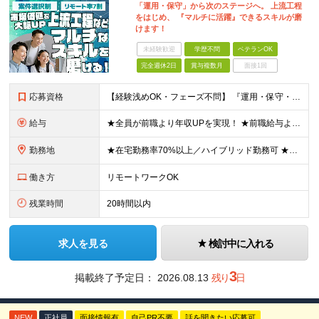
「運用・保守」から次のステージへ。 上流工程
をはじめ、 『マルチに活躍』できるスキルが磨
けます！
未経験歓迎
学歴不問
ベテランOK
完全週休2日
賞与複数月
面接1回
応募資格
【経験浅めOK・フェーズ不問】 『運用・保守・監視の経験しかないが、設計構築へキャリアチェンジしたい！』 『将来が見えないので、マルチなスキルを身につけたい！』 などなど、今のフェーズに悩む『意欲が
給与
★全員が前職より年収UPを実現！ ★前職給与より120％アップ実績あり ★前職給与を最大限に考慮 ★入社4年目で年収800万円の社員も在籍！ 年俸336万円～880万円（1/12を毎月支給）＋インセ
勤務地
★在宅勤務率70%以上／ハイブリッド勤務可 ★転勤なし 本社または一都三県のプロジェクト先（東陽町、浜松町などメインは東京23区内）にて勤務いただきます！ 【本社】 東京都荒川区西日暮里5-10-
働き方
リモートワークOK
残業時間
20時間以内
求人を見る
検討中に入れる
3
掲載終了予定日：
2026.08.13
残り
日
NEW
正社員
面接情報有
自己PR不要
話を聞きたい応募可