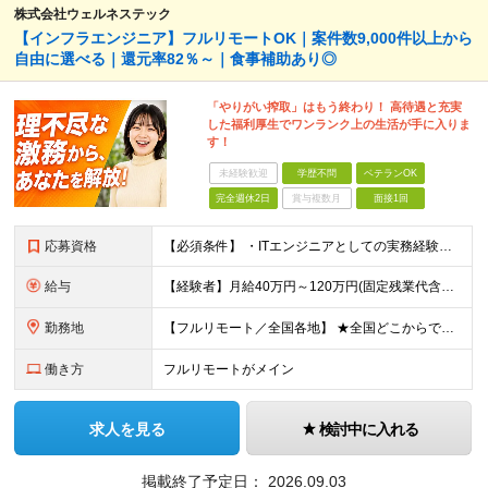
株式会社ウェルネステック
【インフラエンジニア】フルリモートOK｜案件数9,000件以上から
自由に選べる｜還元率82％～｜食事補助あり◎
「やりがい搾取」はもう終わり！ 高待遇と充実
した福利厚生でワンランク上の生活が手に入りま
す！
未経験歓迎
学歴不問
ベテランOK
完全週休2日
賞与複数月
面接1回
応募資格
【必須条件】 ・ITエンジニアとしての実務経験が1年以上ある方 ※開発・インフラ・運用保守など分野・フェーズは不問！ ※学歴不問 【歓迎条件】 ・基本設計、詳細設計などの経験がある方 ・AWS, G
給与
【経験者】月給40万円～120万円(固定残業代含む)+各種手当 ※月給には、みなし残業手当(月30時間／5万8,000円～15万7,000円)を含みます ※上記を超える時間外労働分は追加で支給します
勤務地
【フルリモート／全国各地】 ★全国どこからでも参画可能！フルリモート案件も多数！ ※プロジェクトは100%選択制。あなたの希望を最優先します。 ※フルリモート、ハイブリッド、常駐案件から自由に選択可能
働き方
フルリモートがメイン
求人を見る
検討中に入れる
掲載終了予定日：
2026.09.03