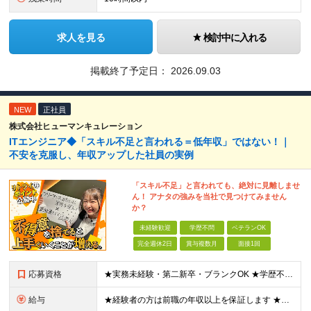
求人を見る
検討中に入れる
掲載終了予定日：
2026.09.03
NEW
正社員
株式会社ヒューマンキュレーション
ITエンジニア◆「スキル不足と言われる＝低年収」ではない！｜
不安を克服し、年収アップした社員の実例
「スキル不足」と言われても、絶対に見離しませ
ん！ アナタの強みを当社で見つけてみません
か？
未経験歓迎
学歴不問
ベテランOK
完全週休2日
賞与複数月
面接1回
応募資格
★実務未経験・第二新卒・ブランクOK ★学歴不問 学校やスクール、職業訓練などで学んだことがあるというレベルの若手から、豊富な経験があるベテランまで、幅広い層の方とまずはお話したいと考えています。また
給与
★経験者の方は前職の年収以上を保証します ★案件単価を開示した上で80％以上を還元します 月給25万円以上＋賞与年2回 ※経験や能力を考慮の上で優遇します ※試用期間が3ヶ月(その間の給与・待遇・雇