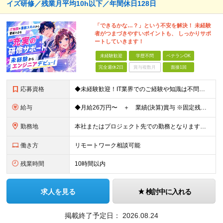
イズ研修／残業月平均10h以下／年間休日128日
「できるかな…？」という不安を解決！ 未経験
者がつまづきやすいポイントも、 しっかりサポ
ートしていきます！
未経験歓迎
学歴不問
ベテランOK
完全週休2日
賞与複数月
面接1回
応募資格
◆未経験歓迎！IT業界でのご経験や知識は不問です！ ◆第二新卒歓迎 ◆学歴不問 ＜こんな方におすすめです！＞ ◇手に職をつけて、AI時代を乗り越えられるキャリアを築きたい方 ◇人材育成に力を入れてい
給与
◆⽉給26万円〜 ＋ 業績(決算)賞与 ※固定残業代（40時間／6万2,000円）を含みます。 ※固定残業代は残業ゼロ時間の場合も全額⽀給。超過分は別途⽀給します ※経験・スキル・保有資格などを考慮
勤務地
本社またはプロジェクト先での勤務となります。 【本社】 東京都港区西新橋3-5-9 HOYO新虎ビル 10F ★2026年7月に移転したばかりのきれいなオフィスです！ ━━━━━━━ ★都内勤務に
働き方
リモートワーク相談可能
残業時間
10時間以内
求人を見る
検討中に入れる
掲載終了予定日：
2026.08.24