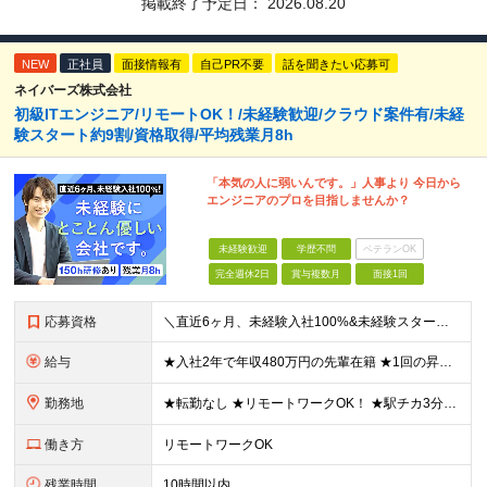
掲載終了予定日：
2026.08.20
NEW
正社員
面接情報有
自己PR不要
話を聞きたい応募可
ネイバーズ株式会社
初級ITエンジニア/リモートOK！/未経験歓迎/クラウド案件有/未経
験スタート約9割/資格取得/平均残業月8h
「本気の人に弱いんです。」人事より 今日から
エンジニアのプロを目指しませんか？
未経験歓迎
学歴不問
ベテランOK
完全週休2日
賞与複数月
面接1回
応募資格
＼直近6ヶ月、未経験入社100%&未経験スタート95%／ ★未経験歓迎！ITに興味のある方大歓迎◎ ◆経験・学歴不問 ◆32歳以下の方（若年層のキャリア形成を図るため） ≪こんな方に向いています≫
給与
★入社2年で年収480万円の先輩在籍 ★1回の昇給で3～5万円UPした実績あり ★初年度想定年収250～600万円 月給20万5000円～50万円＋決算賞与＋各種手当 ※みなし残業代はございません
勤務地
★転勤なし ★リモートワークOK！ ★駅チカ3分のオフィス勤務 大阪本社、大阪府内などの各プロジェクト先の いずれかにて勤務していただきます。 ※ご自宅からの居住地を考慮して、配属先を決定いたします
働き方
リモートワークOK
残業時間
10時間以内