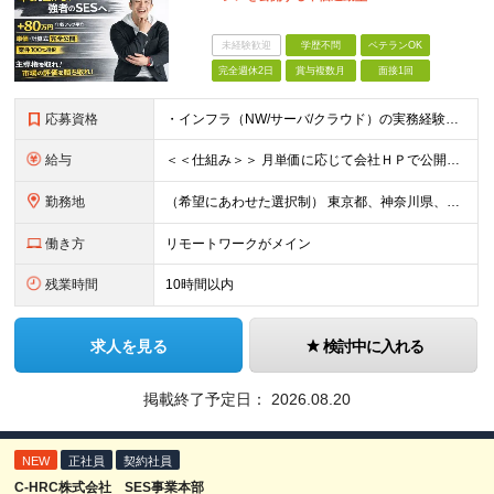
未経験歓迎
学歴不問
ベテランOK
完全週休2日
賞与複数月
面接1回
応募資格
・インフラ（NW/サーバ/クラウド）の実務経験をお持ちの方（目安：1年以上は全員面接確定） ・インフラに興味がある未経験の方 ・学歴不問 ■ こんな方を歓迎します ・IaC（Terraform等）
給与
＜＜仕組み＞＞ 月単価に応じて会社ＨＰで公開しているテーブルにもとづき毎月決定されます！ https://www.tech4u.dev/payroll ＜＜実績＞＞ 平均年収実績：590万円 ＜＜
勤務地
（希望にあわせた選択制） 東京都、神奈川県、埼玉県、千葉県、大阪府、兵庫県、京都府、愛知県、福岡県の各プロジェクト先 ・フル／ハイブリッドリモート案件あり ・転勤なし ・U・Iターンも歓迎＆支援可能
働き方
リモートワークがメイン
残業時間
10時間以内
求人を見る
検討中に入れる
掲載終了予定日：
2026.08.20
NEW
正社員
契約社員
C-HRC株式会社 SES事業本部