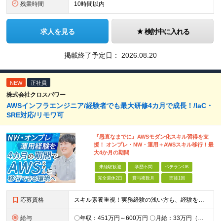
残業時間
10時間以内
求人を見る
検討中に入れる
掲載終了予定日：
2026.08.20
NEW
正社員
株式会社クロスパワー
AWSインフラエンジニア/経験者でも最大研修4カ月で成長！/IaC・
SRE対応/リモワ可
『愚直なまでに』AWSモダン化スキル習得を支
援！ オンプレ・NW・運用＋AWSスキル移行！最
大4か月の期間
未経験歓迎
学歴不問
ベテランOK
完全週休2日
賞与複数月
面接1回
応募資格
スキル素養重視！実務経験の浅い方も、経験を活かしたい中堅層も、幅広く歓迎します！ ・学歴不問 ・システム運用、構築、開発経験または相当の見識がある方 ◆賞与年2回有◆20～50代まで幅広い年代が
給与
〇年収：451万円～600万円 〇月給：33万円（固定残業87,187円含）～ 44.3万円（固定残業110,039円含）＋賞与＋資格手当 ※固定残業は45時間（当社の平均残業は8時間です）。 万が