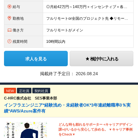
給与
◎月給42万円～140万円＋インセンティブ＋各種手当 ・エンジニア平均年収640万円 ・入社したエンジニア全員年収UP！平均180万円UP！ ・還元率80~95%！平均還元率86.9% ・単価連動型⇒
勤務地
フルリモートor全国のプロジェクト先 ◆リモート実施率93%（リモート／出社の頻度も自分で選べる） ◆UIターン歓迎！転勤なし ※(変更の範囲)上記を除く当社関連勤務地 ＼独立した評価機関による評価
働き方
フルリモートがメイン
残業時間
10時間以内
求人を見る
検討中に入れる
掲載終了予定日：
2026.08.24
NEW
正社員
契約社員
C-HRC株式会社 SES事業本部
インフラエンジニア*経験浅め・未経験者OK*3年連続離職率0％実
績*AWS/Azure案件有
どんな時も頼れるサポーター <キャリアデザイン
課>がいるから安心して歩める。 ▼キャリア事例
をCheck▼