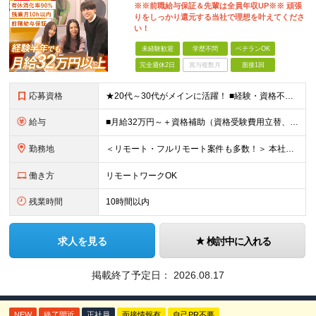
※※前職給与保証＆先輩は全員年収UP※※ 頑張
りをしっかり還元する当社で理想を叶えてくださ
い！
未経験歓迎
学歴不問
ベテランOK
完全週休2日
賞与複数月
面接1回
応募資格
★20代～30代がメインに活躍！ ■経験・資格不問 ■学歴不問 ━━━━━……‥ 当社では何よりもコミュニケーション力を 重視した採用を行っています！
給与
■月給32万円～＋資格補助（資格受験費用立替、書籍代立替）＋リファラル手当（経験者10万円/未経験者6万円） ※給与は経験・スキルに応じて決定します ※上記給与額には固定残業代（20時間分/39,68
勤務地
＜リモート・フルリモート案件も多数！＞ 本社または都内のクライアント先での勤務となります。 ■本社/東京都千代田区神田司町2-10-4 NOVEL WORK Kanda 3階 (変更の範囲)上記を除
働き方
リモートワークOK
残業時間
10時間以内
求人を見る
検討中に入れる
掲載終了予定日：
2026.08.17
NEW
終了間近
正社員
面接情報有
自己PR不要