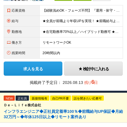
応募資格
【経験浅めOK・フェーズ不問】 『運用・保守・監視の経験しかないが、設計構築へキャリアチェンジしたい！』 『将来が見えないので、マルチなスキルを身につけたい！』 などなど、今のフェーズに悩む『意欲が
給与
★全員が前職より年収UPを実現！ ★前職給与より120％アップ実績あり ★前職給与を最大限に考慮 ★入社4年目で年収800万円の社員も在籍！ 年俸336万円～880万円（1/12を毎月支給）＋インセ
勤務地
★在宅勤務率70%以上／ハイブリッド勤務可 ★転勤なし 本社または一都三県のプロジェクト先（東陽町、浜松町などメインは東京23区内）にて勤務いただきます！ 【本社】 東京都荒川区西日暮里5-10-
働き方
リモートワークOK
残業時間
20時間以内
求人を見る
検討中に入れる
6
掲載終了予定日：
2026.08.13
残り
日
NEW
正社員
面接情報有
自己PR不要
話を聞きたい応募可
Ｄｅ－Ｌｉｆｅ株式会社
インフラエンジニア◆正社員定着率100％◆前職給与UP保証◆月給
32万円～◆年休125日以上◆リモート案件あり