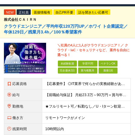
NEW
正社員
面接情報有
自己PR不要
話を聞きたい応募可
株式会社ＣＡＩＲＮ
クラウドエンジニア／平均年収120万円UP／ホワイ ト企業認定／
年休129日／残業月3.4h／100％希望案件
＼社員の4人に1人がクラウドエンジニア！／ ク
ラウド・IaC・セキュリティなど、 案件を自由に
選べる！
未経験歓迎
学歴不問
ベテランOK
完全週休2日
賞与複数月
面接1回
応募資格
【応募要件】 ◎IT業界で何らかの実務経験がある方 └2～3ヶ月の実務経験のある方は歓迎します！ 例）PCキッティングやモバイル通信基地局の業務経験者など インフラエンジニアとして経験のある方は、
給与
【前職給与保証】 月給23.3万～90万円＋賞与年2回＋インセンティブ ★年収1000万円以上の実績あり！ ※上記月給には月20～30時間分（2万9,300円～21万7,900円）の固定残業代を含み
勤務地
★フルリモート可／転勤なし／U・Iターン歓迎★ ◎勤務地は相談の上、ご自宅近くに調整します！ 【勤務地】 本社、または東京／埼玉／千葉／神奈川／愛知／仙台のクライアント先 ◎完全在宅（フルリモート）
働き方
リモートワークがメイン
残業時間
10時間以内