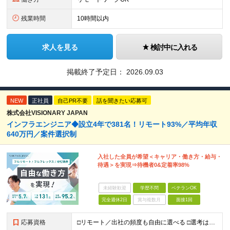
残業時間
10時間以内
求人を見る
検討中に入れる
掲載終了予定日：
2026.09.03
NEW
正社員
自己PR不要
話を聞きたい応募可
株式会社VISIONARY JAPAN
インフラエンジニア◆設立4年で381名！リモート93%／平均年収
640万円／案件選択制
入社した全員が希望＜キャリア・働き方・給与・
待遇＞を実現⇒待機者0&定着率98%
未経験歓迎
学歴不問
ベテランOK
完全週休2日
賞与複数月
面接1回
応募資格
□リモート／出社の頻度も自由に選べる □選考は役員とWeb面談1回のみ □学歴不問／第二新卒歓迎／ブランクOK 【応募条件】 ◎インフラエンジニアの実務経験1年以上をお持ちの方 └運用・監視だけの方