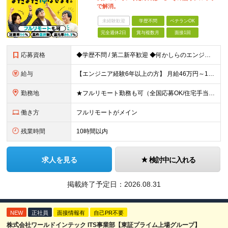
で解消。
未経験歓迎
学歴不問
ベテランOK
完全週休2日
賞与複数月
面接1回
応募資格
◆学歴不問 / 第二新卒歓迎 ◆何かしらのエンジニア経験をお持ちの方 （言語・期間・フェーズ不問） 経験浅めの方も遠慮なくご応募ください！ ■入社前Q＆A ────── ◎実力に見合った報酬が手に
給与
【エンジニア経験6年以上の方】 月給46万円～100万円（固定残業代含む） ※上記月給には月30時間分の固定残業代（月8万7,400円～月19万円）を含む。超過分は全額支給。 【エンジニア経験4年以
勤務地
★フルリモート勤務も可（全国応募OK/住宅手当を支給します） ※案件によって常駐が必要になる場合があります。 ※希望がない限り、転勤はありません ※U・Iターン歓迎 ★ルトラの社員は全国各地で活躍中
働き方
フルリモートがメイン
残業時間
10時間以内
求人を見る
検討中に入れる
掲載終了予定日：
2026.08.31
NEW
正社員
面接情報有
自己PR不要
株式会社ワールドインテック ITS事業部【東証プライム上場グループ】