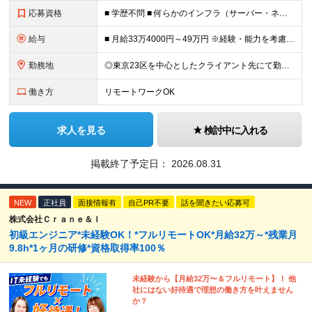
応募資格
■ 学歴不問 ■ 何らかのインフラ（サーバー・ネットワーク）の実務経験をお持ちの方 ※運用・保守の経験のみという方も大歓迎です！ ＼こんな方にピッタリの環境です／ ◎案件がコロコロ変わることに疲れて
給与
■ 月給33万4000円～49万円 ※経験・能力を考慮して優遇します。 ※上記には固定残業代（月30時間分・6万3500円～9万3100円）を含みます。超過分は全額支給。 ※待機期間中全額給与を保証
勤務地
◎東京23区を中心としたクライアント先にて勤務いただきます（転居を伴う転勤なし） ◎在宅勤務も活用できます ■ 本社 東京都江戸川区南葛西3-5-3-402 (変更の範囲)上記を除く当社関連勤務地
働き方
リモートワークOK
求人を見る
検討中に入れる
掲載終了予定日：
2026.08.31
NEW
正社員
面接情報有
自己PR不要
話を聞きたい応募可
株式会社Ｃｒａｎｅ＆Ｉ
初級エンジニア*未経験OK！*フルリモートOK*月給32万～*残業月
9.8h*1ヶ月の研修*資格取得率100％
未経験から【月給32万〜＆フルリモート】！ 他
社にはない好待遇で理想の働き方を叶えません
か？