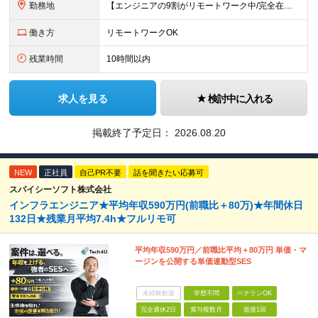
勤務地
【エンジニアの9割がリモートワーク中/完全在宅ワークで働くメンバーも◎】 現在、エンジニアの約9割がリモートワークを実施。 そのうち約3割がフルリモートで勤務しており、地方在住のメンバーも活躍していま
働き方
リモートワークOK
残業時間
10時間以内
求人を見る
検討中に入れる
掲載終了予定日：
2026.08.20
NEW
正社員
自己PR不要
話を聞きたい応募可
スパイシーソフト株式会社
インフラエンジニア★平均年収590万円(前職比＋80万)★年間休日
132日★残業月平均7.4h★フルリモ可
平均年収590万円／前職比平均＋80万円 単価・マ
ージンを公開する単価連動型SES
未経験歓迎
学歴不問
ベテランOK
完全週休2日
賞与複数月
面接1回