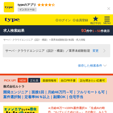
typeのアプリ
インストール
ログイン
会員登録
検討中(
0
)
MENU
93
求人検索結果
件中
1～50
件表示
サーバ・クラウドエンジニア（設計・構築） × 業界未経験歓迎の転職・求人情報
サーバ・クラウドエンジニア（設計・構築）／業界未経験歓迎
変更
保存した検索条件
PICK UP!
NEW
正社員
面接情報有
自己PR不要
話を聞きたい応募可
株式会社ルトラ
開発エンジニア｜面接1回｜月給46万円～可｜フルリモートも可｜
案件選択制｜定着率96％以上｜副業OK｜住宅手当
≪月給46万〜×100%案件選択≫ 「生成AIの時
代、ついていくためには…」 その焦り、ルトラ