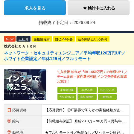
求人を見る
検討中に入れる
掲載終了予定日：
2026.08.24
NEW
正社員
面接情報有
自己PR不要
話を聞きたい応募可
株式会社ＣＡＩＲＮ
ネットワーク・セキュリティエンジニア／平均年収120万円UP／
ホワイト企業認定／年休129日／フルリモート
＼入社後 99％が『50～650万円』の年収UP！／
チーム参画・案件選択可能 インフラ特化の高還
元SES！
未経験歓迎
学歴不問
ベテランOK
完全週休2日
賞与複数月
面接1回
応募資格
【応募要件】 ◎IT業界で何らかの実務経験がある方 └2～3ヶ月の実務経験のある方は歓迎します！ 例）PCキッティングやモバイル通信基地局の業務経験者など インフラエンジニアとしてご経験のある方は、
給与
【前職給与保証】 月給23.3万～90万円＋賞与年2回＋インセンティブ ★年収1000万円以上の実績あり！ ※上記月給には月20～30時間分（2万9,300円～21万7,900円）の固定残業代を含み
勤務地
★フルリモート可／転勤なし／U・Iターン歓迎★ ◎勤務地は相談の上、ご自宅近くに調整します！ 【勤務地】 本社、または東京／埼玉／千葉／神奈川／愛知／仙台のクライアント先 ◎完全在宅（フルリモート）