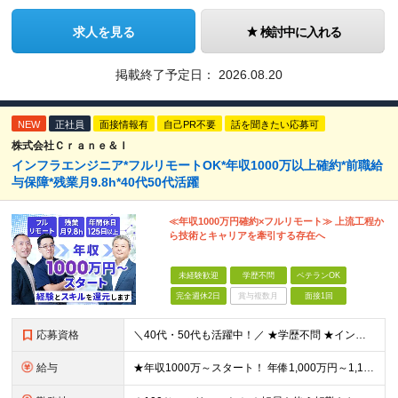
求人を見る
検討中に入れる
掲載終了予定日：
2026.08.20
NEW
正社員
面接情報有
自己PR不要
話を聞きたい応募可
株式会社Ｃｒａｎｅ＆Ｉ
インフラエンジニア*フルリモートOK*年収1000万以上確約*前職給
与保障*残業月9.8h*40代50代活躍
≪年収1000万円確約×フルリモート≫ 上流工程か
ら技術とキャリアを牽引する存在へ
未経験歓迎
学歴不問
ベテランOK
完全週休2日
賞与複数月
面接1回
応募資格
＼40代・50代も活躍中！／ ★学歴不問 ★インフラエンジニアの経験を5年以上お持ちの方 ≪こんな方にピッタリです！≫ ◎自身の市場価値を正当に評価してほしい ◎今より年収をアップさせたい ◎多彩な
給与
★年収1000万～スタート！ 年俸1,000万円～1,162万8,000円（12分割） ※経験・スキルを考慮の上決定します ※上記金額には固定残業代（月30h分・158,400円～184,000円