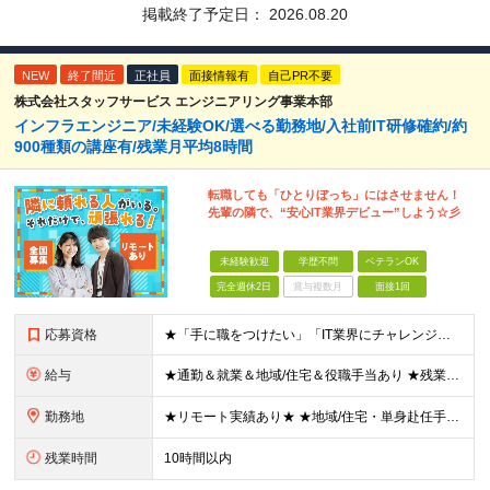
掲載終了予定日：
2026.08.20
NEW
終了間近
正社員
面接情報有
自己PR不要
株式会社スタッフサービス エンジニアリング事業本部
インフラエンジニア/未経験OK/選べる勤務地/入社前IT研修確約/約
900種類の講座有/残業月平均8時間
転職しても「ひとりぼっち」にはさせません！
先輩の隣で、“安心IT業界デビュー”しよう☆彡
未経験歓迎
学歴不問
ベテランOK
完全週休2日
賞与複数月
面接1回
応募資格
★「手に職をつけたい」「IT業界にチャレンジしたい」方歓迎！ ■学歴不問 ■IT知識・理系文系不問！未経験・第二新卒OK ★ITサポート・IT事務やエンジニアの経験をお持ちの方は優遇します！ 地方在
給与
★通勤＆就業＆地域/住宅＆役職手当あり ★残業代は全額支給 ★選べる給与制度あり！ ■東京・神奈川・千葉・埼玉勤務の場合 月給24.5万円～55万円＋諸手当 （残業代は全額支給） (20,000円の
勤務地
★リモート実績あり★ ★地域/住宅・単身赴任手当などサポートも万全 ★転任費用や寮・社宅制度も完備しています ★勤務地については希望を考慮の上、決定します ★面接地エリアでの就業率92％以上！ 『地
残業時間
10時間以内