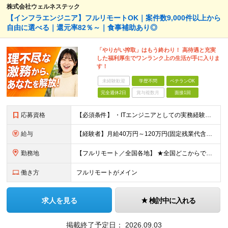
株式会社ウェルネステック
【インフラエンジニア】フルリモートOK｜案件数9,000件以上から
自由に選べる｜還元率82％～｜食事補助あり◎
「やりがい搾取」はもう終わり！ 高待遇と充実
した福利厚生でワンランク上の生活が手に入りま
す！
未経験歓迎
学歴不問
ベテランOK
完全週休2日
賞与複数月
面接1回
応募資格
【必須条件】 ・ITエンジニアとしての実務経験が1年以上ある方 ※開発・インフラ・運用保守など分野・フェーズは不問！ ※学歴不問 【歓迎条件】 ・基本設計、詳細設計などの経験がある方 ・AWS, G
給与
【経験者】月給40万円～120万円(固定残業代含む)+各種手当 ※月給には、みなし残業手当(月30時間／5万8,000円～15万7,000円)を含みます ※上記を超える時間外労働分は追加で支給します
勤務地
【フルリモート／全国各地】 ★全国どこからでも参画可能！フルリモート案件も多数！ ※プロジェクトは100%選択制。あなたの希望を最優先します。 ※フルリモート、ハイブリッド、常駐案件から自由に選択可能
働き方
フルリモートがメイン
求人を見る
検討中に入れる
掲載終了予定日：
2026.09.03