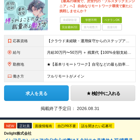
【最高の環境で、次世代の「フルスタックエンジ
ニア」へ】 自由なリモートワーク環境で新たに
挑戦しませんか？
未経験歓迎
学歴不問
ベテランOK
完全週休2日
賞与複数月
面接1回
応募資格
【クラウド未経験・運用保守からのステップアップ歓迎！学歴不問】 ・何かしらのインフラ実務経験をお持ちの方（サーバー/ネットワークの運用保守・監視、オンプレ環境のみの方も大歓迎！） ・月1回程度、秋葉原
給与
月給30万円〜50万円 ＋ 残業代【100%全額支給】＋ 決算賞与 ※上記は固定残業代（みなし残業）を含まない【基本給】の金額です！ ※試用期間なし（入社初月から満額支給） ※あなたの前職給与や経験
勤務地
★【基本リモートワーク】自宅などの最も効率よく働ける場所で開発に集中OK！ ・エンジニアの「働きやすさ」を最優先しており、基本リモートで働ける案件を厳選して獲得しています。 ・通勤ラッシュなどのストレ
働き方
フルリモートがメイン
求人を見る
検討中に入れる
掲載終了予定日：
2026.08.31
NEW
正社員
面接情報有
自己PR不要
話を聞きたい応募可
Delight株式会社