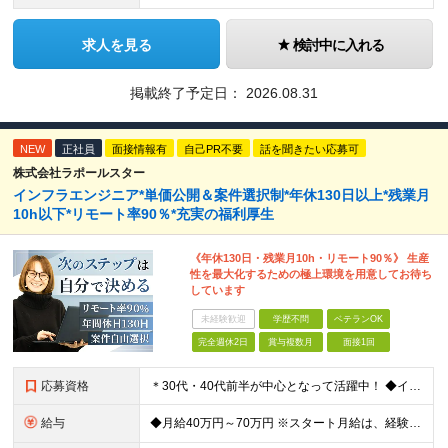
求人を見る
検討中に入れる
掲載終了予定日：
2026.08.31
NEW
正社員
面接情報有
自己PR不要
話を聞きたい応募可
株式会社ラポールスター
インフラエンジニア*単価公開＆案件選択制*年休130日以上*残業月
10h以下*リモート率90％*充実の福利厚生
《年休130日・残業月10h・リモート90％》 生産
性を最大化するための極上環境を用意してお待ち
しています
未経験歓迎
学歴不問
ベテランOK
完全週休2日
賞与複数月
面接1回
応募資格
＊30代・40代前半が中心となって活躍中！ ◆インフラ（サーバー・ネットワーク・クラウド等）の設計、構築、テストいずれかの実務経験3年以上 ◆学歴不問 ★求める人物像： ◎他責ではなく、自身のキャ
給与
◆月給40万円～70万円 ※スタート月給は、経験・能力・前職の給与等を考慮の上で決定いたします。 ※上記金額には残業の有無に関わらず、 月30時間分の固定残業代（7万6,000円～13万3,000円