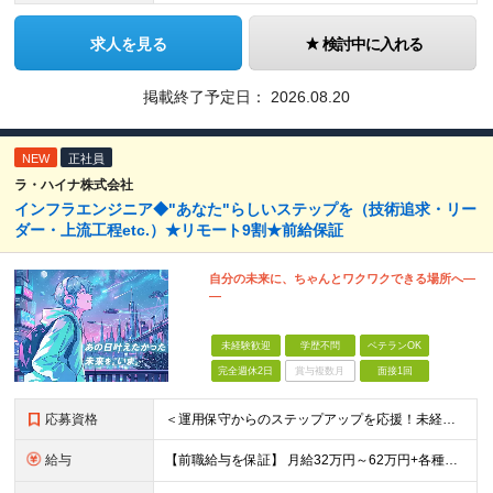
求人を見る
検討中に入れる
掲載終了予定日：
2026.08.20
NEW
正社員
ラ・ハイナ株式会社
インフラエンジニア◆"あなた"らしいステップを（技術追求・リー
ダー・上流工程etc.）★リモート9割★前給保証
自分の未来に、ちゃんとワクワクできる場所へ―
―
未経験歓迎
学歴不問
ベテランOK
完全週休2日
賞与複数月
面接1回
応募資格
＜運用保守からのステップアップを応援！未経験からの挑戦も大歓迎です♪＞ ■インフラエンジニアとして何らかの実務経験がある方（経験領域不問） ■学歴不問 【こんな方にピッタリの環境です！】 ・運用保守
給与
【前職給与を保証】 月給32万円～62万円+各種手当+決算賞与 ★資格手当や資格取得報奨金、役職手当など待遇、福利厚生が充実！ ★1年で年収60万円以上アップした社員が多数！ ※経験・スキルを考慮