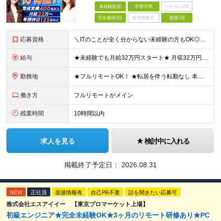
未経験歓迎
学歴不問
ベテランOK
完全週休2日
賞与複数月
面接1回
応募資格
＼ITのことが全く分からない未経験の方もOK◎／≪ポテンシャル採用実施中≫ ★未経験OK！フリータからの正社員デビューもOK！ ★学歴不問 ≪こんな方にピッタリです！≫ ◎未経験から本気でエンジニア
給与
★未経験でも月給32万円スタート★ 月収32万円～35万円＋各種手当（資格手当だけで毎月15万の上乗せ実績あり！） ★資格手当豊富！1資格につき最大3万円支給 ★功績手当の導入で、毎月のお給与に上乗
勤務地
★フルリモートOK！ ★転居を伴う転勤なし 本社またはプロジェクト先にて勤務いただきます！ ※プロジェクト先は一都三県及び23区内がメイン 【本社】 東京都新宿区神楽坂1-2 研究社英語センタービ
働き方
フルリモートがメイン
残業時間
10時間以内
求人を見る
検討中に入れる
掲載終了予定日：
2026.08.31
NEW
正社員
面接情報有
自己PR不要
話を聞きたい応募可
株式会社エスアイイー 【東京プロマーケット上場】
初級エンジニア★完全未経験OK★3ヶ月のリモート研修あり★PC