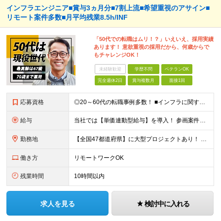
インフラエンジニア■賞与3ヵ月分■7割上流■希望重視のアサイン■
リモート案件多数■月平均残業8.5h/INF
「50代での転職はムリ！？」いえいえ、採用実績
あります！ 意欲重視の採用だから、何歳からで
もチャレンジOK！
未経験歓迎
学歴不問
ベテランOK
完全週休2日
賞与複数月
面接1回
応募資格
◎20～60代の転職事例多数！ ■インフラに関する何らかのご経験 ■学歴不問/転職回数は一切不問！
給与
当社では【単価連動型給与】を導入！ 参画案件の契約単価に連動して給与が決定。 還元率は単価の【70％～80％】と東証プライム上場グループとして高水準です！（社会保険料・教育コスト含む） ■関東：月給
勤務地
【全国47都道府県】に大型プロジェクトあり！ 主要勤務地： 北海道/宮城県/栃木県/埼玉県/千葉県/東京都/神奈川県/愛知県/大阪府/京都府/兵庫県/広島県/福岡県/熊本県 ※勤務エリアは、あなたの
働き方
リモートワークOK
残業時間
10時間以内
求人を見る
検討中に入れる