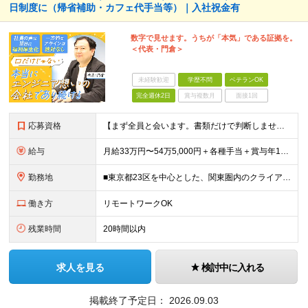
日制度に（帰省補助・カフェ代手当等）｜入社祝金有
数字で見せます。うちが「本気」である証拠を。
＜代表・門倉＞
未経験歓迎
学歴不問
ベテランOK
完全週休2日
賞与複数月
面接1回
応募資格
【まず全員と会います。書類だけで判断しません。】 ■学歴不問 ■何らかのITエンジニア実務経験をお持ちの方（年数・工程・領域不問） ◎こんな方も歓迎します！ ・別業界を経験してIT業界に戻りたい「
給与
月給33万円〜54万5,000円＋各種手当＋賞与年1回 ※経験・スキルを考慮のうえ、双方が納得するまで話し合って決定します。 ※上記月給額にはみなし残業手当（20時間分／4万5000円～）を含む（超
勤務地
■東京都23区を中心とした、関東圏内のクライアント先 ※東京・渋谷・銀座・横浜の案件が多数 ★転勤はありません！ ★勤務地は希望を考慮します！ ★全社員の約8割がリモートワーク実施中！ プロジェク
働き方
リモートワークOK
残業時間
20時間以内
求人を見る
検討中に入れる
掲載終了予定日：
2026.09.03