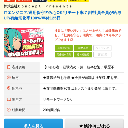
株式会社Ｃｏｎｃｅｐｔ Ｐｒｅｓｅｎｔｓ
ITエンジニア/運用保守のみもOK/リモート率７割/社員全員が給与
UP/有給消化率100%/年休125日
社員に「辛い思い」はさせません！ 経験浅めで
も、「社員を守る」環境で、 着実にスキルアッ
プできます◎
未経験歓迎
学歴不問
ベテランOK
完全週休2日
賞与複数月
面接1回
応募資格
【IT初心者・経験浅め・第二新卒歓迎／学歴不問】 「IT業界に興味がある」「手に職をつけたい」という意欲を重視したポテンシャル採用です！ ★こんな方を歓迎します ・新しいことを学ぶのが好きな方 ・チ
給与
★前職給与を考慮 ★全員が前職より年収UPを実現！ ★入社後3年程度で年収50万～100万円UP可 年俸288万円～800万円（1/12を毎月支給）＋インセンティブ＋各種手当 ※経験・スキルを考慮
勤務地
★在宅勤務率70%以上／スキルや希望に応じてフルリモートも可 ★転勤なし 本社または一都三県のプロジェクト先（東陽町、浜松町などメインは東京23区内）にて勤務いただきます！ 【本社】 東京都荒川区
働き方
リモートワークOK
残業時間
20時間以内
求人を見る
検討中に入れる