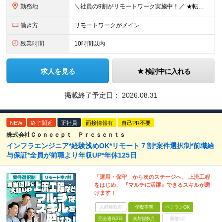
勤務地
＼社員の9割がリモートワーク実施中！／ ★転勤ナシ！ ★UIターン歓迎！ 関東、関西、東海、九州・中国エリアの各プロジェクト先から希望を優先して決定。 ※リモート案件も多数あり！ ◆関東エリア
働き方
リモートワークがメイン
残業時間
10時間以内
求人を見る
検討中に入れる
掲載終了予定日：
2026.08.31
NEW
終了間近
正社員
面接情報有
自己PR不要
株式会社Ｃｏｎｃｅｐｔ Ｐｒｅｓｅｎｔｓ
インフラエンジニア*経験浅めOK*リモート７割*案件選択制*前職給
与保証*全員が前職より年収UP*年休125日
「運用・保守」から次のステージへ。 上流工程
をはじめ、 『マルチに活躍』できるスキルが磨
けます！
未経験歓迎
学歴不問
ベテランOK
完全週休2日
賞与複数月
面接1回