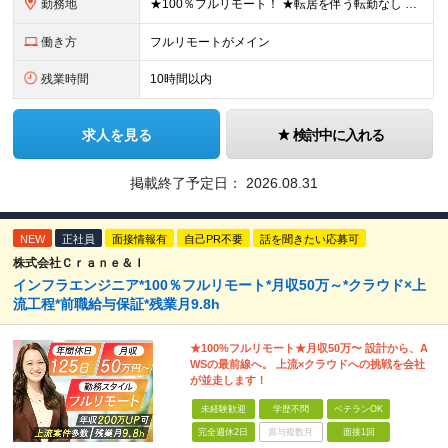
勤務地
★100％フルリモート！ ★転居を伴う転勤なし 本社またはプロジェクト先にて勤務いただきます！ ※プロジェクト先は一都三県及び23区内がメイン 【本社】 東京都新宿区神楽坂1-2 研究社英語センタ
働き方
フルリモートがメイン
残業時間
10時間以内
求人を見る
検討中に入れる
掲載終了予定日：
2026.08.31
NEW
正社員
面接情報有
自己PR不要
話を聞きたい応募可
株式会社Ｃｒａｎｅ＆Ｉ
インフラエンジニア*100％フルリモート*月収50万～*クラウド×上
流工程*前職給与保証*残業月9.8h
★100%フルリモート★月収50万〜 設計から、A
WSの最前線へ。 上流×クラウドへの挑戦を会社
が並走します！
未経験歓迎
学歴不問
ベテランOK
完全週休2日
賞与複数月
面接1回