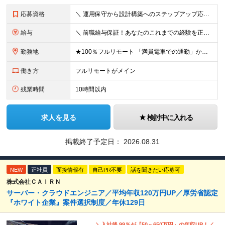
応募資格
＼ 運用保守から設計構築へのステップアップ応援！ ／ ★学歴・分野不問（運用保守経験のみでも歓迎） ★「設計・構築に挑戦したい」「市場価値を高めたい」という意欲を重視！ ┗豊富な案件（SIer直下など
給与
＼ 前職給与保証！あなたのこれまでの経験を正当評価 ／ ★月収50万円～スタート！【年俸600万～1,162万8,000円（12分割）】 ――「頑張りが給与に直結しない…」そんな不満とは無縁の環境で
勤務地
★100％フルリモート 「満員電車での通勤」から卒業できます！ ★転勤なし 【本社】 東京都新宿区神楽坂1-2 研究社英語センタービル3階 本社またはプロジェクト先にて勤務いただきます！ ※プロジ
働き方
フルリモートがメイン
残業時間
10時間以内
求人を見る
検討中に入れる
掲載終了予定日：
2026.08.31
NEW
正社員
面接情報有
自己PR不要
話を聞きたい応募可
株式会社ＣＡＩＲＮ
サーバー・クラウドエンジニア／平均年収120万円UP／厚労省認定
『ホワイト企業』案件選択制度／年休129日
＼入社後 99％が『50～650万円』の年収UP！／