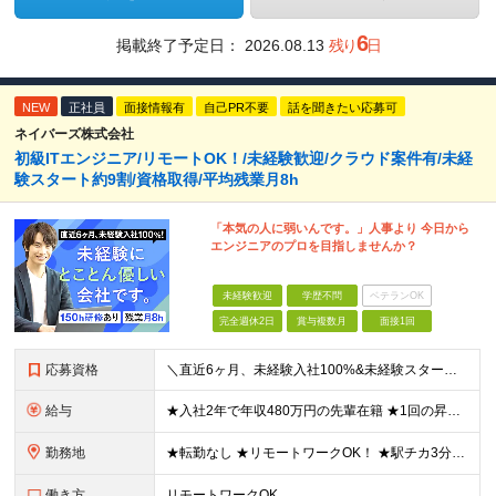
6
掲載終了予定日：
2026.08.13
残り
日
NEW
正社員
面接情報有
自己PR不要
話を聞きたい応募可
ネイバーズ株式会社
初級ITエンジニア/リモートOK！/未経験歓迎/クラウド案件有/未経
験スタート約9割/資格取得/平均残業月8h
「本気の人に弱いんです。」人事より 今日から
エンジニアのプロを目指しませんか？
未経験歓迎
学歴不問
ベテランOK
完全週休2日
賞与複数月
面接1回
応募資格
＼直近6ヶ月、未経験入社100%&未経験スタート95%／ ★未経験歓迎！ITに興味のある方大歓迎◎ ◆経験・学歴不問 ◆32歳以下の方（若年層のキャリア形成を図るため） ≪こんな方に向いています≫
給与
★入社2年で年収480万円の先輩在籍 ★1回の昇給で3～5万円UPした実績あり ★初年度想定年収250～600万円 月給20万5000円～50万円＋決算賞与＋各種手当 ※みなし残業代はございません
勤務地
★転勤なし ★リモートワークOK！ ★駅チカ3分のオフィス勤務 大阪本社、大阪府内などの各プロジェクト先の いずれかにて勤務していただきます。 ※ご自宅からの居住地を考慮して、配属先を決定いたします
働き方
リモートワークOK