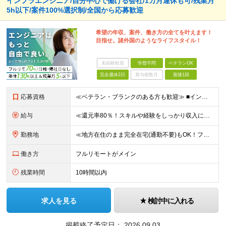
インフラエンジニア/自分中心で働ける会社/1カ月連休も可/残業月
5h以下/案件100%選択制/全国から応募歓迎
希望の年収、案件、働き方の全てを叶えます！
目指せ。諸外国のようなライフスタイル！
未経験歓迎
学歴不問
ベテランOK
完全週休2日
賞与複数月
面接1回
応募資格
≪ベテラン・ブランクのある方も歓迎≫ ■インフラエンジニアとしての実務経験をお持ちの方(運用・保守のみやオンプレミスのみの経験でもOK) ■学歴不問 ≪こんな方はぜひご応募ください≫ □ワークライフ
給与
≪還元率80％！スキルや経験をしっかり収入に反映します≫ 年俸530万円以上＋業績賞与 ※スキル・経験を考慮の上、優遇いたします ※上記年俸を12分割し、月1回支給します ※上記年俸には固定残業代
勤務地
≪地方在住のまま完全在宅(通勤不要)もOK！フルリモート7割、ハイブリッド2割！≫ ご自宅でのリモートワーク、または東京都、神奈川、埼玉、千葉を中心とするお客様先での勤務 ■本社アクセス 東京都豊島
働き方
フルリモートがメイン
残業時間
10時間以内
求人を見る
検討中に入れる
掲載終了予定日：
2026.09.03