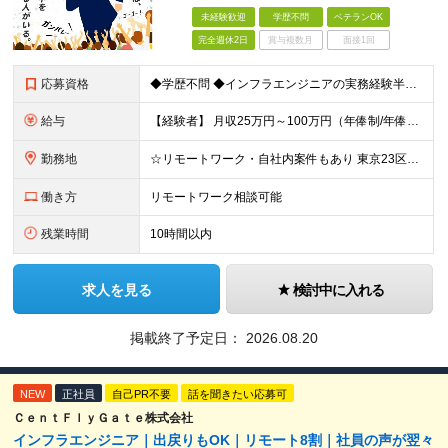
未経験歓迎
学歴不問
ベテランOK
完全週休2日
賞与複数月
面接1回
応募資格
◆学歴不問 ◆インフラエンジニアの実務経験半年以上 ☆「インフラエンジニアの仕事に興味がある」 「IT業界で働きたい」といった実務未経験の方も募集しています！ ----こんな方が入社しています！-
給与
【経験者】 月収25万円～100万円（年俸制/年俸276万円～1200万円）＋業績・季節手当 ※年俸：12分割 ※前職給与や経験・スキルなどを考慮し加給・優遇します ※各種手当込み。交通費、超過手当、
勤務地
☆リモートワーク・自社内案件もあり 東京23区内のクライアント先での勤務となります。 ◆勤務先は希望を考慮し決定します ◆転居を伴う転勤はありません 【本社】 東京都品川区東品川4-12-8 品川シ
働き方
リモートワーク相談可能
残業時間
10時間以内
求人を見る
検討中に入れる
掲載終了予定日：
2026.08.20
NEW
正社員
自己PR不要
話を聞きたい応募可
ＣｅｎｔＦｌｙＧａｔｅ株式会社
インフラエンジニア｜出戻りもOK｜リモート8割｜社員の声が翌々