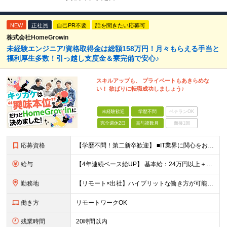
NEW
正社員
自己PR不要
話を聞きたい応募可
株式会社HomeGrowin
未経験エンジニア/資格取得金は総額158万円！月々もらえる手当と
福利厚生多数！引っ越し支度金＆寮完備で安心♪
スキルアップも、 プライベートもあきらめな
い！ 欲ばりに転職成功しましょう♪
未経験歓迎
学歴不問
ベテランOK
完全週休2日
賞与複数月
面接1回
応募資格
【学歴不問！第二新卒歓迎】 ■IT業界に関心をお持ちの方 【IT業界未経験者の方へ】 ITエンジニアという仕事は、パソコンの前でずっとにらめっこを しているイメージがありますが、意外とそうではないん
給与
【4年連続ベース給UP】 基本給：24万円以上＋残業代(全額)＋各種手当 ※みなし残業なし ※基本給は経験や前職の給与を十分に考慮します ※交通費別途支給 ※6ヶ月間の試用期間があります（給与・待遇は
勤務地
【リモート×出社】ハイブリットな働き方が可能！ 東京、神奈川のプロジェクト先 ■本社 神奈川県横浜市神奈川区栄町3-12 パシフィックマークス横浜イースト6F ■事業所(東京都最寄駅のみ記載) サ
働き方
リモートワークOK
残業時間
20時間以内