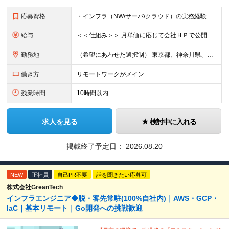
応募資格
・インフラ（NW/サーバ/クラウド）の実務経験をお持ちの方（目安：1年以上は全員面接確定） ・インフラに興味がある未経験の方 ・学歴不問 ■ こんな方を歓迎します ・IaC（Terraform等）
給与
＜＜仕組み＞＞ 月単価に応じて会社ＨＰで公開しているテーブルにもとづき毎月決定されます！ https://www.tech4u.dev/payroll ＜＜実績＞＞ 平均年収実績：590万円 ＜＜
勤務地
（希望にあわせた選択制） 東京都、神奈川県、埼玉県、千葉県、大阪府、兵庫県、京都府、愛知県、福岡県の各プロジェクト先 ・フル／ハイブリッドリモート案件あり ・転勤なし ・U・Iターンも歓迎＆支援可能
働き方
リモートワークがメイン
残業時間
10時間以内
求人を見る
検討中に入れる
掲載終了予定日：
2026.08.20
NEW
正社員
自己PR不要
話を聞きたい応募可
株式会社GreanTech
インフラエンジニア◆脱・客先常駐(100%自社内)｜AWS・GCP・
IaC｜基本リモート｜Go開発への挑戦歓迎