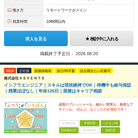
働き方
リモートワークがメイン
残業時間
10時間以内
求人を見る
検討中に入れる
掲載終了予定日：
2026.08.20
NEW
正社員
面接情報有
自己PR不要
話を聞きたい応募可
株式会社ＡＳＶＥＮＴＯ
インフラエンジニア｜スキルは現状維持でOK｜待機中も給与保証
｜残業ほぼなし｜年休126日｜面接はキャリア相談
成長のプレッシャーも、細かい管理も、無茶なア
サインも。 ぜんぶ、なくしたのが当社です！
未経験歓迎
学歴不問
ベテランOK
完全週休2日
賞与複数月
面接1回