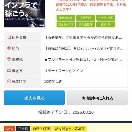
面接では入社5年間の「想定案件＆年収」をお伝
えします！
未経験歓迎
学歴不問
ベテランOK
完全週休2日
賞与複数月
面接1回
応募資格
【応募要件】 ◎IT業界で何らかの実務経験がある方 └2～3ヶ月の実務経験のある方は歓迎します！ 例）PCキッティングやモバイル通信基地局の業務経験者など インフラエンジニアとして経験のある方は、
給与
【前職給与保証】 月給23.3万～90万円＋賞与年2回＋インセンティブ ★年収1000万円以上の実績あり！ ※上記月給には月20～30時間分（2万9,300円～21万7,900円）の固定残業代を含み
勤務地
★フルリモート可／転勤なし／U・Iターン歓迎★ ◎勤務地は相談の上、ご自宅近くに調整します！ 【勤務地】 本社、または東京／埼玉／千葉／神奈川／愛知／仙台のクライアント先 ◎完全在宅（フルリモート）
働き方
リモートワークがメイン
残業時間
10時間以内
求人を見る
検討中に入れる
掲載終了予定日：
2026.08.20
NEW
正社員
自己PR不要
話を聞きたい応募可