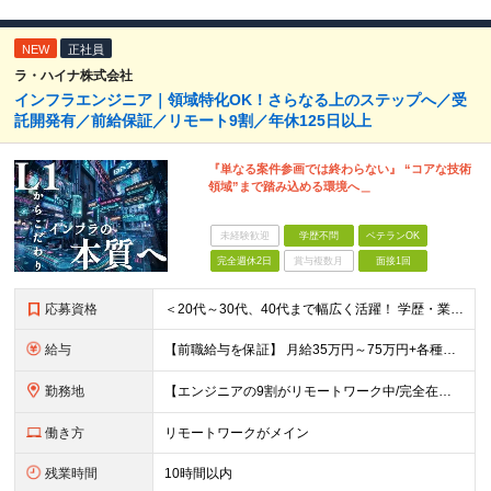
NEW
正社員
ラ・ハイナ株式会社
インフラエンジニア｜領域特化OK！さらなる上のステップへ／受
託開発有／前給保証／リモート9割／年休125日以上
『単なる案件参画では終わらない』 “コアな技術
領域”まで踏み込める環境へ＿
未経験歓迎
学歴不問
ベテランOK
完全週休2日
賞与複数月
面接1回
応募資格
＜20代～30代、40代まで幅広く活躍！ 学歴・業界・領域不問＞ インフラエンジニアとして下記いずれかの経験がある方 ■設計・構築の経験（サーバ、ネットワーク、クラウド、セキュリティ、データベース）
給与
【前職給与を保証】 月給35万円～75万円+各種手当+決算賞与 ★資格手当や資格取得報奨金、役職手当など待遇、福利厚生が充実！ ★1年で年収100万円以上アップした社員も在籍！ ※経験・スキルを考
勤務地
【エンジニアの9割がリモートワーク中/完全在宅ワークで働くメンバーも◎】 現在、エンジニアの約9割がリモートワークを実施。 そのうち約3割がフルリモートで勤務しており、地方在住のメンバーも活躍していま
働き方
リモートワークがメイン
残業時間
10時間以内