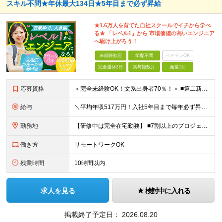
スキル不問★年休最大134日★5年目まで必ず昇給
★1.6万人を育てた自社スクールでイチから学べ
る★ 「レベル1」から 市場価値の高いエンジニア
へ駆け上がろう！
未経験歓迎
学歴不問
ベテランOK
完全週休2日
賞与複数月
面接1回
応募資格
＜完全未経験OK！文系出身者70％！＞ ■第二新卒歓迎 ■学歴・経歴不問・社会人未経験もOK ■20代を中心に活躍中◎ ★☆先輩たちの前職☆★ 元アパレルスタッフや塾講師、介護士、事務、営業など社員
給与
＼平均年収517万円！入社5年目まで毎年必ず昇給／ ■賞与年3回 ■年収800万円以上も可 ■入社3年以上の平均年収469.2万円 月給23万2000円以上＋賞与年3回＋各種手当 ☆入社5年目まで最
勤務地
【研修中は完全在宅勤務】 ■7割以上のプロジェクトでリモートワークを導入 ■一都三県のプロジェクト先 ■転居を伴う転勤なし ＜プロジェクト先＞ 東京・神奈川・千葉・埼玉でのプロジェクト先にて勤務いた
働き方
リモートワークOK
残業時間
10時間以内
求人を見る
検討中に入れる
掲載終了予定日：
2026.08.20