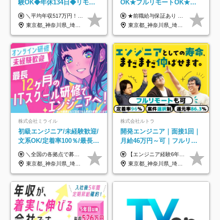
験OK◆年休134日◆リモー
OK★フルリモートOK★月
トOK◆残業月7h以下◆賞与
給32万円～★残業月10h＆
＼平均年収517万円！入社5年目まで毎年必ず昇給／ ■賞与年3回 ■年収800万円以上も可 ■入社3年以上の平均年収469.2万円 月給23万2000円以上＋賞与年3回＋各種手当 ☆入社5年目まで最大1万5000円の定期昇給を確約 ┃各種手当充実 ・規定の資格を取得すれば、2000円～5万円を毎月支給（2万4000円～60万円／年） ・研修中に取得した取得率95％の資格でも研修後の給料UP ※月給は年齢・経験・能力を考慮して、優遇いたします ※上記月給金額は固定残業代（20時間/3万1300円円以上）を含み、超過分は別途支給いたします ※試用期間（6ヶ月）は月給に変動はありますが、その他待遇に差異はありません ├入社後1ヶ月～3ヶ月間は、月給20万1900円となります └上記金額は固定残業代（10時間／1万6000円）を含み、超過分は別途支給いたします
★前職給与保証あり ★月給32万円以上＋インセンティブあり 月給32万円以上＋インセンティブ＋各種手当 ※上記には固定残業代（月30時間・44,400円～）を含みます ※超過分は別途支給します ※試用期間はございません ★＼成果＝あなたの収入／★ 【1】案件単価ー8万円＝あなたの給与 参画したプロジェクトの案件単価から 一律8万円引いた金額があなたの給与です！ （月給例） ■1人称での構築・小規模な詳細設計 案件単価55万円ー8万円＝月給47万円（還元率85.5%） ■大型案件の設計・構築やプロジェクト管理 案件単価90万円ー8万円＝月給82万円（還元率91.1%） ‥‥‥‥‥‥‥‥‥‥‥‥‥‥‥‥‥‥ 【2】月給の他にも豊富なインセンティブあり 全員が月3～13万円のインセンティブをゲットしています！ ≪インセンティブ制度≫ 稼働している現場で増員・交代が発生し、 当社の人員を配属が決定した際に支給。 ◇C Addition正社員が参画 ：実粗利の10%／毎月 ◇協力会社所属の社員が参画：実粗利の30%／毎月 ≪リファラル制度≫ あなたの知り合いが当社のメンバーになった際に、 毎月1人あたり2万円支給します◎ ‥‥‥‥‥‥‥‥‥‥‥‥‥‥‥‥‥‥
年3回◆5年目まで必ず昇給
年休120日以上★副業可
東京都_神奈川県_埼玉県_千葉県_大阪府_愛知県_北海道_青森県_岩手県_宮城県_秋田県_山形県_福島県_茨城県_栃木県_群馬県_新潟県_山梨県_長野県_富山県_石川県_福井県_静岡県_岐阜県_三重県_兵庫県_京都府_滋賀県_奈良県_和歌山県_広島県_岡山県_鳥取県_島根県_山口県_徳島県_香川県_愛媛県_高知県_福岡県_熊本県_佐賀県_長崎県_大分県_宮崎県_鹿児島県_沖縄県
東京都_神奈川県_埼玉県_千葉県_大阪府_愛知県_北海道_青森県_岩手県_宮城県_秋田県_山形県_福島県_茨城県_栃木県_群馬県_新潟県_山梨県_長野県_富山県_石川県_福井県_静岡県_岐阜県_三重県_兵庫県_京都府_滋賀県_奈良県_和歌山県_広島県_岡山県_鳥取県_島根県_山口県_徳島県_香川県_愛媛県_高知県_福岡県_熊本県_佐賀県_長崎県_大分県_宮崎県_鹿児島県_沖縄県
株式会社ミライル
株式会社ルトラ
初級エンジニア/未経験歓迎/
開発エンジニア｜面接1回｜
文系OK/定着率100％/最長1
月給46万円～可｜フルリモ
年の自社ITスクール研修あ
ートも可｜案件選択制｜定
＼全国の各拠点で募集中！／ 給与は以下の通り、勤務地により異なります。 札幌：月給23万円～27万円 仙台：月給22万円～26万円 新潟：月給22万円～26万円 東京：月給26万円～30万円 大阪：月給24万円～29万円 福岡：月給23.5万円～27万円 沖縄：月給21万円～26万円 ◎給与は知識や経験を考慮して決定します。 ◎残業は別途全額支給します。 ◎試用期間12カ月あり（給与は以下の通りです。その他条件に変更はありません） （試用期間の給与） 札幌：月給18.6万円～ 仙台：月給19万円～ 新潟：月給18万円～ 東京：月給22万円～ 大阪：月給20.8万円～ 福岡：月給19万円～ 沖縄：月給18万円～
【エンジニア経験6年以上の方】 月給46万円～100万円（固定残業代含む） ※上記月給には月30時間分の固定残業代（月8万7,400円～月19万円）を含む。超過分は全額支給。 【エンジニア経験4年以上の方】 月給42万円～100万円（固定残業代含む） ※上記月給には月30時間分の固定残業代（月7万9,800円～月19万円）を含む。超過分は全額支給。 【エンジニア経験4年未満の方】 月給38万円～100万円（固定残業代含む） ※上記月給には月30時間分の固定残業代（月7万2,200円～月19万円）を含む。超過分は全額支給。 ※経験、スキル、前職給与などを踏まえて決定。 ◆ルトラの給与制度のポイント！◆ ・社員の95%が入社時に年収UP！最高で300万円UPの実績も ・平均還元率86.3%（交通費・住宅手当・会社負担分の社保も含む） ・人柄やポテンシャルを評価し、スキル以上の希望年収を提示することも ・退職金制度やリファラル手当（平均50万円）あり
り/年休130日
着率96％以上｜副業OK｜住
東京都_神奈川県_埼玉県_千葉県_大阪府_愛知県_北海道_青森県_岩手県_宮城県_秋田県_山形県_福島県_茨城県_栃木県_群馬県_新潟県_山梨県_長野県_富山県_石川県_福井県_静岡県_岐阜県_三重県_兵庫県_京都府_滋賀県_奈良県_和歌山県_広島県_岡山県_鳥取県_島根県_山口県_徳島県_香川県_愛媛県_高知県_福岡県_熊本県_佐賀県_長崎県_大分県_宮崎県_鹿児島県_沖縄県
東京都_神奈川県_埼玉県_千葉県_大阪府_愛知県_北海道_青森県_岩手県_宮城県_秋田県_山形県_福島県_茨城県_栃木県_群馬県_新潟県_山梨県_長野県_富山県_石川県_福井県_静岡県_岐阜県_三重県_兵庫県_京都府_滋賀県_奈良県_和歌山県_広島県_岡山県_鳥取県_島根県_山口県_徳島県_香川県_愛媛県_高知県_福岡県_熊本県_佐賀県_長崎県_大分県_宮崎県_鹿児島県_沖縄県
宅手当