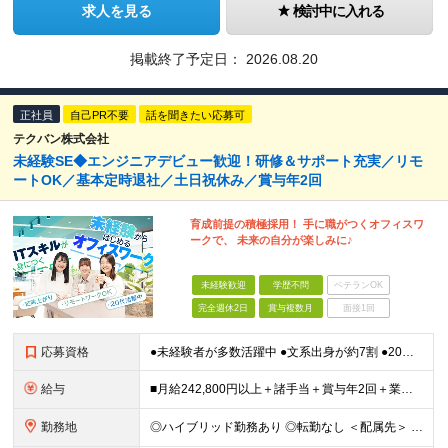
求人を見る
検討中に入れる
掲載終了予定日：
2026.08.20
正社員
自己PR不要
話を聞きたい応募可
テクバン株式会社
未経験SE◆エンジニアデビュー歓迎！研修＆サポート充実／リモ
ートOK／基本定時退社／土日祝休み／賞与年2回
育成前提の積極採用！ 手に職がつくオフィスワ
ークで、 未来の自分が楽しみに♪
未経験歓迎
学歴不問
ベテランOK
完全週休2日
賞与複数月
面接1回
応募資格
●未経験者が多数活躍中 ●文系出身が約7割 ●20代⇒47.9％ 30代⇒25.9％ ●第二新卒OK・学歴不問 ★人柄を重視した採用です！ ★異業種から転職してきた先輩が活躍中 ※長期勤続によるキ
給与
■月給242,800円以上＋諸手当＋賞与年2回＋業績賞与 ※固定残業代32,813円～/20時間分を含む ※超過分は別途支給 ※経験・年齢を考慮の上、当社規定により決定 ※試用期間6ヵ月間（待遇に差異
勤務地
◎ハイブリッド勤務あり ◎転勤なし ＜配属先＞ 東京・神奈川・千葉・埼玉など関東エリアの各プロジェクト先 ※客先常駐が基本となります。 ＜本社＞ 東京都港区海岸3-20-20 ヨコソーレインボータ