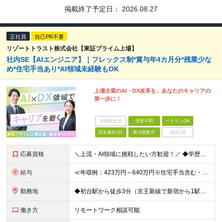
掲載終了予定日：
2026.08.27
正社員
自己PR不要
リゾートトラスト株式会社【東証プライム上場】
社内SE【AIエンジニア】｜フレックス制*賞与年4カ月分*残業少な
め*住宅手当あり*AI領域未経験もOK
上場企業のAI・DX改革を、あなたのキャリアの
第一歩に！
未経験歓迎
学歴不問
ベテランOK
完全週休2日
賞与複数月
面接1回
応募資格
＼上流・AI領域に挑戦したい方歓迎！／ ◆学歴不問 ◆何らかのシステム開発実務経験をお持ちの方 （目安2年以上／開発言語や担当工程は不問です） ※AI分野における開発業務の経験・知見をお持ちの方は歓
給与
≪年収例：423万円～640万円※住宅手当含む・残業代除く≫ ◆賞与年4カ月分支給 ※昨年度実績 ◆住宅手当・退職金制度・持株会など各種制度や手当が充実！ 月給24万800円～37万8,050円＋賞
勤務地
◆初台駅から徒歩3分（京王新線で新宿から1駅！） ◆リモートワーク／フリーアドレス制度あり ◆出張転勤なし 【リゾートトラスト 東京本社】 東京都渋谷区代々木4-36-19 リゾートトラスト東京ビル
働き方
リモートワーク相談可能