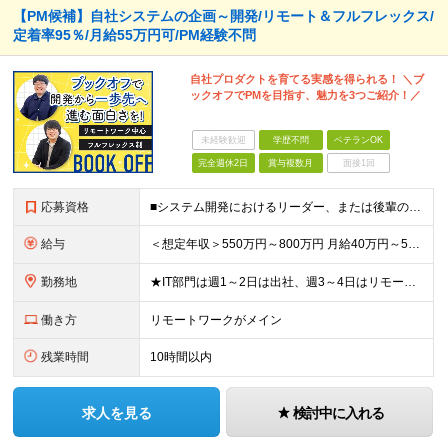
【PM候補】自社システムの企画～開発/リモート＆フルフレックス/
定着率95％/月給55万円可/PM経験不問
自社プロダクトを育てる実感を得られる！ ＼ブ
ックオフでPMを目指す、魅力を3つご紹介！／
未経験歓迎
学歴不問
ベテランOK
完全週休2日
賞与複数月
面接1回
応募資格
■システム開発におけるリーダー、または後輩の指導や進捗管理などの経験のある方 ■機能要件/非機能要件の知識（経験は問いません） ＼「マネジメント未経験だけど今後チャレンジしたい」という方もぜひご応募く
給与
＜想定年収＞550万円～800万円 月給40万円～55万円＋賞与＋交通費全額支給＋各種手当(子女教育手当等) ※経験・能力などを考慮し相談の上、当社規定により決定します。 ※上記金額には16～21時
勤務地
★IT部門は週1～2日は出社、週3～4日はリモートワーク ★勤務地はご本人のご希望を最優先します ■飯田橋オフィス／東京都新宿区揚場町2-26 SKビル ■本社／神奈川県相模原市南区古淵2-14-
働き方
リモートワークがメイン
残業時間
10時間以内
求人を見る
検討中に入れる