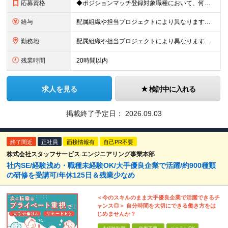
応募資格
◆ポジションマッチ登録対象職種において、何かしらの知識・経験を有する方
給与
配属組織や担当プロジェクトにより異なります。 想定年収：400万円～1000万円 ※ご経験やスキルに応じて決定します。 ※上記想定年収はあくまでも目安の金額であり、 選考を通じて上下する可能性があ
勤務地
配属組織や担当プロジェクトにより異なります。 ◆新潟本社 新潟県新潟市江南区亀田工業団地3丁目1番1号 ◆東京オフィス 東京都中央区入船3丁目3番8号 プライムタワー築地 ▼営業職の方は以下の支
残業時間
20時間以内
求人を見る
検討中に入れる
掲載終了予定日：
2026.09.03
終了間近
正社員
面接情報有
自己PR不要
株式会社スタッフサービス エンジニアリング事業本部
社内SE/経験浅め・職種未経験OK/大手優良企業で活躍/約900種類
の研修を受講可/年休125日＆残業少なめ
＜今のスキルのまま大手優良企業で活躍できるチ
ャンス◎＞ 自分時間を大切にできる働き方をは
じめませんか？