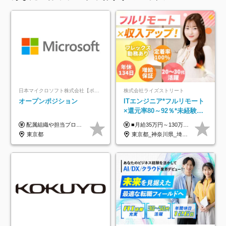
日本マイクロソフト株式会社【ポジションマッチ登録】
株式会社ライズストリート
オープンポジション
ITエンジニア*フルリモート
×還元率80～92％*未経験歓
迎*年休134日*月給35万～*
配属組織や担当プロジェクトにより異なります。 ▼参考情報 ----------------------- 年俸650万～（1/12を月々支給） ※経験、能力を考慮の上、当社規定により優遇いたします。 ※時間外、休日出勤、深夜手当に対する賃金も基本年俸に含みます。
■月給35万円～130万円＋賞与年2回＋各種手当 ※システムエンジニアの経験をお持ちの方は月給41万円以上＋賞与年2回（108万円～）＋手当 ■単価（年収）アップのチャンスは最大年12回 ※残業代は1分単位で100％全額支給。サービス残業などは一切ありません ※試用期間6ヵ月（試用期間中の待遇・給与に差はありません）
定着率100%
東京都
東京都_神奈川県_埼玉県_千葉県_大阪府_愛知県_北海道_青森県_岩手県_宮城県_秋田県_山形県_福島県_茨城県_栃木県_群馬県_新潟県_山梨県_長野県_富山県_石川県_福井県_静岡県_岐阜県_三重県_兵庫県_京都府_滋賀県_奈良県_和歌山県_広島県_岡山県_鳥取県_島根県_山口県_徳島県_香川県_愛媛県_高知県_福岡県_熊本県_佐賀県_長崎県_大分県_宮崎県_鹿児島県_沖縄県