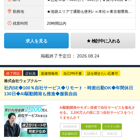
勤務地
★池袋エリアで通勤も便利♪ ≪本社≫東京都豊島区東池袋2-29-7 ※（変更の範囲）上記を除く当社関連勤務地
残業時間
20時間以内
求人を見る
検討中に入れる
掲載終了予定日：
2026.08.24
終了間近
正社員
面接情報有
自己PR不要
話を聞きたい応募可
株式会社ウェブクルー
社内SE◆100％自社サービス◆リモート・時差出勤OK◆年間休日
130日◆AI駆動開発も推進◆服装自由
AI駆動開発やモダン技術で自社サービスを進化さ
せる。 2,200万人の役に立つ自社サービスをつく
りませんか？
未経験歓迎
学歴不問
ベテランOK
完全週休2日
賞与複数月
面接1回