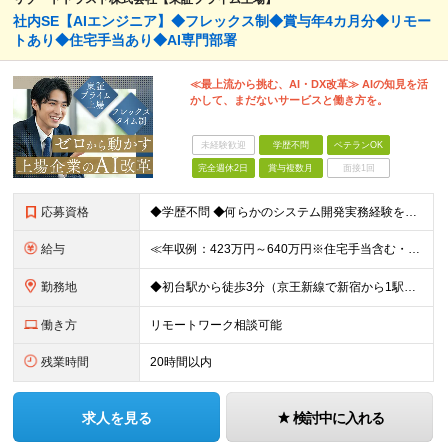
社内SE【AIエンジニア】◆フレックス制◆賞与年4カ月分◆リモー
トあり◆住宅手当あり◆AI専門部署
≪最上流から挑む、AI・DX改革≫ AIの知見を活
かして、まだないサービスと働き方を。
未経験歓迎
学歴不問
ベテランOK
完全週休2日
賞与複数月
面接1回
応募資格
◆学歴不問 ◆何らかのシステム開発実務経験をお持ちの方 （目安2年以上／開発言語や担当工程は不問です） ※AI分野における開発業務の経験・知見をお持ちの方は歓迎いたします！ ＜このような方をお待ちし
給与
≪年収例：423万円～640万円※住宅手当含む・残業代除く≫ ◆賞与年4カ月分支給 ※昨年度実績 ◆住宅手当・退職金制度・持株会など各種制度や手当が充実！ 月給24万800円～37万8,050円＋賞
勤務地
◆初台駅から徒歩3分（京王新線で新宿から1駅！） ◆リモートワーク／フリーアドレス制度あり ◆出張転勤なし 【リゾートトラスト 東京本社】 東京都渋谷区代々木4-36-19 リゾートトラスト東京ビル
働き方
リモートワーク相談可能
残業時間
20時間以内
求人を見る
検討中に入れる