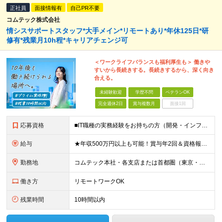
正社員
面接情報有
自己PR不要
コムテック株式会社
情シスサポートスタッフ*大手メイン*リモートあり*年休125日*研
修有*残業月10h程*キャリアチェンジ可
＜ワークライフバランスも福利厚生も＞ 働きや
すいから長続きする。長続きするから、深く向き
合える。
未経験歓迎
学歴不問
ベテランOK
完全週休2日
賞与複数月
面接1回
応募資格
■IT職種の実務経験をお持ちの方（開発・インフラエンジニア、社内SEなど） ■学歴不問 ＜以下のような方を歓迎します＞ ■IT業界でキャリアを切り拓いていきたい方 ■チームワークを大切にし、仲間と協
給与
★年収500万円以上も可能！賞与年2回＆資格報奨金あり 【経験1～3年の場合】年収410万円～464万円 月給29万6000円～月給33万5500円+賞与年2回（6・12月） ※みなし残業代（10時
勤務地
コムテック本社・各支店または首都圏（東京・神奈川・埼玉・千葉）のクライアント様のワークスペースにて勤務いただきます。 ＜各拠点について＞ ■東京本社／東京都港区芝浦1-2-1 シーバンスＮ館10F
働き方
リモートワークOK
残業時間
10時間以内