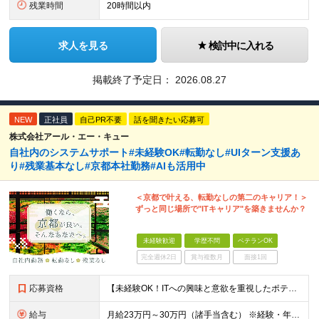
残業時間
20時間以内
求人を見る
検討中に入れる
掲載終了予定日：
2026.08.27
NEW
正社員
自己PR不要
話を聞きたい応募可
株式会社アール・エー・キュー
自社内のシステムサポート#未経験OK#転勤なし#UIターン支援あ
り#残業基本なし#京都本社勤務#AIも活用中
＜京都で叶える、転勤なしの第二のキャリア！＞
ずっと同じ場所で"ITキャリア"を築きませんか？
未経験歓迎
学歴不問
ベテランOK
完全週休2日
賞与複数月
面接1回
応募資格
【未経験OK！ITへの興味と意欲を重視したポテンシャル採用です！】 ●未経験・知識がなくてもITへの関心や興味があればOK！ ●学歴不問 ＼前職での経験や業界は一切不問！／ □「昔からパソコンを触る
給与
月給23万円～30万円（諸手当含む） ※経験・年齢・スキルなどを考慮の上、当社規定により優遇いたします。 ※残業は基本発生しませんが、発生した場合は時間外手当を全額別途支給します。 ※試用期間2ヶ月