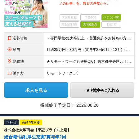
ノの仕事」を、盤石の基盤から。
未経験歓迎
学歴不問
ベテランOK
完全週休2日
賞与複数月
面接1回
応募資格
・専門学校/短大卒以上 ・普通免許をお持ちの方 ・Azureの構築経験をお持ちの方
給与
月給25万円～30万円＋賞与年2回(6月・12月)＋各種手当 ※あなたの経験・年齢・能力などを総合的に考慮の上、当社規定により優遇いたします。 ※残業代は別途全額支給いたします。 ※試用期間はありま
勤務地
★リモートワークも併用OK！ 東京都中央区八丁堀1-2-8八重洲通りフィルテラス7階 ※(変更の範囲)上記を除く当社関連勤務地
働き方
リモートワークOK
求人を見る
検討中に入れる
掲載終了予定日：
2026.08.20
正社員
自己PR不要
株式会社大塚商会【東証プライム上場】
総合職*福利厚生充実*賞与年2回