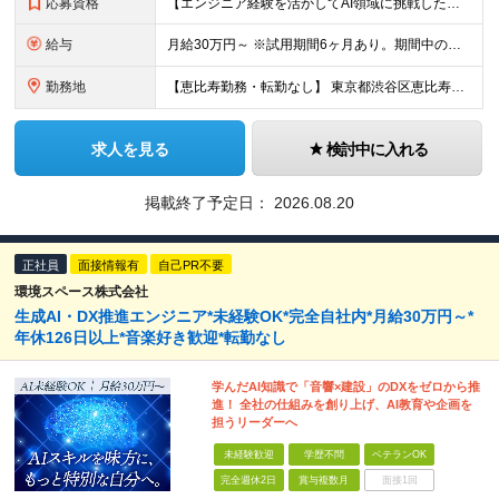
応募資格
【エンジニア経験を活かしてAI領域に挑戦したい方、大歓迎！】 ◆AI、IT、DX、プログラミング等を学んだ経験がある方 ◆学歴不問 ＼こんな方にぴったりです／ ◆自分のアイディアで業務を改善し、仲間
給与
月給30万円～ ※試用期間6ヶ月あり。期間中の給与・待遇の差異はありません ※月給には月45時間分の固定残業代（月7万8,000円～）を含みます ※超過分は別途支給します
勤務地
【恵比寿勤務・転勤なし】 東京都渋谷区恵比寿南1-1-9 岩徳ビル 9F (変更の範囲)上記を除く当社関連勤務地
求人を見る
検討中に入れる
掲載終了予定日：
2026.08.20
正社員
面接情報有
自己PR不要
環境スペース株式会社
生成AI・DX推進エンジニア*未経験OK*完全自社内*月給30万円～*
年休126日以上*音楽好き歓迎*転勤なし
学んだAI知識で「音響×建設」のDXをゼロから推
進！ 全社の仕組みを創り上げ、AI教育や企画を
担うリーダーへ
未経験歓迎
学歴不問
ベテランOK
完全週休2日
賞与複数月
面接1回