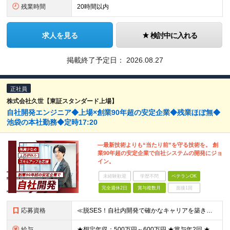
残業時間
20時間以内
求人を見る
検討中に入れる
掲載終了予定日：
2026.08.27
正社員
株式会社久世【東証スタンダード上場】
自社開発エンジニア◆上場×創業90年超の安定企業◆残業ほぼ無◆
池袋の本社勤務◆定時17:20
―最新技術よりも“当たり前”を守る技術を。 創
業90年超の安定企業で自社システムの開発にジョ
イン。
未経験歓迎
学歴不問
ベテランOK
完全週休2日
賞与複数月
面接1回
応募資格
≪脱SES！自社内開発で確かなキャリアを築きませんか？≫ ◆第二新卒歓迎 ◆何らかの開発経験をお持ちの方 ◆大卒以上またはIT系の専門学校卒以上 ≪こんな方にピッタリ≫ ◎安定した環境で無理なく・長
給与
★想定年収：500万円～600万円 ★賞与年2回 ★各種手当が充実！ ┗ライフステージ手当（一律30,000円） 年代によって変化する生活スタイルに合わせて住宅や家族のために自己啓発などに充てていただ