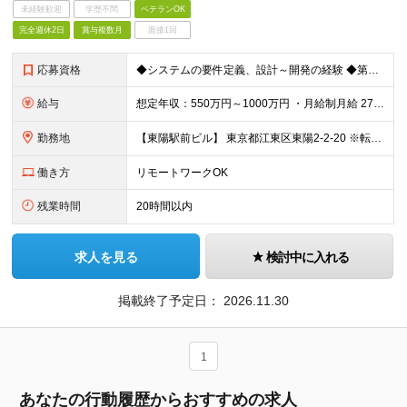
未経験歓迎
学歴不問
ベテランOK
完全週休2日
賞与複数月
面接1回
応募資格
◆システムの要件定義、設計～開発の経験 ◆第一種運転免許普通自動車 【身につくスキル】 システム開発の上流から下流（企画・構想、設計・開発、テスト）まですべての工程を経験でき、アジャイルなど新たな開
給与
想定年収：550万円～1000万円 ・月給制月給 270,000円～ （基本給￥245,000～/諸手当￥25,000～） ※職務スキル(当社規定ランク)により「フレックス勤務・残業代は勤務時間に応
勤務地
【東陽駅前ビル】 東京都江東区東陽2-2-20 ※転勤当面無 (変更の範囲)上記を除く当社関連勤務地
働き方
リモートワークOK
残業時間
20時間以内
求人を見る
検討中に入れる
掲載終了予定日：
2026.11.30
1
あなたの行動履歴からおすすめの求人