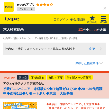
typeのアプリ
インストール
ログイン
会員登録
検討中(
0
)
MENU
21
求人検索結果
件中
1～21
件表示
社内SE・情報システムエンジニア × 採用予定人数5名以上の転職・求人情報
社内SE・情報システムエンジニア／募集人数5名以上
変更
保存した検索条件
PICK UP!
正社員
面接情報有
自己PR不要
話を聞きたい応募可
アヴェイルテクノロジ株式会社
初級ITエンジニア｜未経験OK◆IT知識ゼロでOK◆20～30代活躍
中◆面接1回◆リモートあり◆東京・大阪募集
◆◆設計・構築のエンジニアとして育成◆◆
「研修が終わったから」と、現場デビューを急ぐ