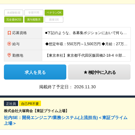
未経験歓迎
学歴不問
ベテランOK
完全週休2日
賞与複数月
面接1回
応募資格
■下記のような、各募集ポジションにおいて何らかの知識・経験がある方 ・システムの要件定義、設計～開発の経験 ・仮想サーバの構築経験 ・SQL言語2年以上、業務でのリレーショナルデータベースの利用 ・
給与
◆想定年収：550万円～1,500万円 ◆月給：27万4,000円～（基本給：24万9,000円～/諸手当：2万5,000円～） ・昇給：年1回 ・賞与：年2回（7月・12月） ・通勤手当：会社規定
勤務地
【東京本社】東京都千代田区飯田橋2-18-4 ※部署やポジションなどにより異なります。 ※勤務地の変更範囲：会社の定める事業所
求人を見る
検討中に入れる
掲載終了予定日：
2026.11.30
正社員
自己PR不要
株式会社大塚商会【東証プライム上場】
社内SE：開発エンジニア/業務システム(上流担当)＜東証プライム
上場＞