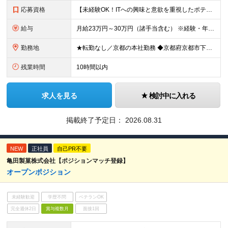
応募資格
【未経験OK！ITへの興味と意欲を重視したポテンシャル採用です！】 ●未経験・知識がなくてもITへの関心や興味があればOK！ ●学歴不問 ＼前職での経験や業界は一切不問！／ □「昔からパソコンを触る
給与
月給23万円～30万円（諸手当含む） ※経験・年齢・スキルなどを考慮の上、当社規定により優遇いたします。 ※残業は基本発生しませんが、発生した場合は時間外手当を全額別途支給します。 ※試用期間2ヶ月
勤務地
★転勤なし／京都の本社勤務 ◆京都府京都市下京区五条通寺町西入ル御影堂町16-21 京都建物ビル2F ┗「清水五条」駅徒歩2分 ＼配属部署は温かい職場です♪／ 平均年齢は28歳で、若手も多く在籍し
残業時間
10時間以内
求人を見る
検討中に入れる
掲載終了予定日：
2026.08.31
NEW
正社員
自己PR不要
亀田製菓株式会社【ポジションマッチ登録】
オープンポジション
未経験歓迎
学歴不問
ベテランOK
完全週休2日
賞与複数月
面接1回