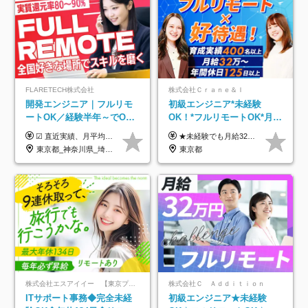
FLARETECH株式会社
株式会社Ｃｒａｎｅ＆Ｉ
開発エンジニア｜フルリモ
初級エンジニア*未経験
ートOK／経験半年～でOK
OK！*フルリモートOK*月給
／実質還元率80～90%／前
32万～*残業月9.8h*1ヶ月の
☑︎ 直近実績、月平均17,000円の昇給 ☑︎ 前職給与100%保証 ☑︎ 実質還元率80～90% ☑︎ 待機時も給与は満額支給 月給35万円～70万円＋交通費など各種手当 ※想定年収：4,200,000円～10,560,000円 ※経験・能力等を考慮の上で決定します。 ※上記金額には、みなし残業手当（50時間分・104,000円～212,000円）を含みます。超過分は別途追加支給します。 ┗残業時間は月平均10時間、多い時でも20時間程度と安定しております ★単価連動型の給与体系ではないため、万が一待機になってもその間の給与は満額支給しています。 ＜1年間の昇給事例をご紹介！＞ ・20代/フロントエンドエンジニア：月給274,000円→月給362,000円（＋88,000円/月） ・20代/iOSエンジニア：月給237,000円→月給287,000円（＋50,000円/月） ・20代/Androidエンジニア：月給316,000円→月給374,000円（＋58,000円/月） ・30代/Javaエンジニア（上流）：月給340,000円→月給418,000円（＋78,000円/月） ・30代/PMO：月給340,000円→月給418,000円（＋78,000円/月）
★未経験でも月給32万円スタート★ 月収32万円～35万円＋各種手当（資格手当だけで毎月15万の上乗せ実績あり！） ★資格手当豊富！1資格につき最大3万円支給 ★功績手当の導入で、毎月のお給与に上乗せで最大10万円支給している社員も！ ★1回の昇級で年収数十万UPも可 ★ゆくゆくは年収1000万以上も目指せる 年俸384万円～1,162万8,000円（12分割） ※経験・スキルを考慮の上決定します ※上記金額には固定残業代（月30h分・60,800円～66,500円）を含みます ※超過分は別途全額支給します ※試用期間2ヶ月間あり（その他待遇に差異はありません）
給保証／AI系など最先端案
研修*資格取得率100％
東京都_神奈川県_埼玉県_千葉県_大阪府_愛知県_北海道_青森県_岩手県_宮城県_秋田県_山形県_福島県_茨城県_栃木県_群馬県_新潟県_山梨県_長野県_富山県_石川県_福井県_静岡県_岐阜県_三重県_兵庫県_京都府_滋賀県_奈良県_和歌山県_広島県_岡山県_鳥取県_島根県_山口県_徳島県_香川県_愛媛県_高知県_福岡県_熊本県_佐賀県_長崎県_大分県_宮崎県_鹿児島県_沖縄県
東京都
件多数
株式会社エスアイイー 【東京プロマーケット上場】
株式会社Ｃ Ａｄｄｉｔｉｏｎ
ITサポート事務◆完全未経
初級エンジニア★未経験