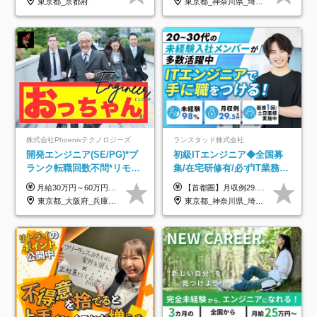
東京都_京都府
東京都_神奈川県_埼玉県_千葉県_大阪府
中！
株式会社Phoenixテクノロジーズ
ランスタッド株式会社
開発エンジニア(SE/PG)*ブ
初級ITエンジニア◆全国募
ランク転職回数不問*リモー
集/在宅研修有/必ずIT業務配
ト案件多数*残業ほぼ0*通院
属/月収例29.5万円/Web面接
月給30万円～60万円+住宅手当+職能手当+役職手当+決算賞与+報奨金 ※経験・能力を考慮し、優遇します ※給与には20時間分のみなし時間外手当(3万7000円以上)を含みます(超過時間分は別途追加支給) ※試用期間3～6ヵ月あり(その間の給与、待遇に差異なし) ※場合によって契約社員での採用の可能性あり(面接時に応相談)
【首都圏】月収例29.5万円（月給26万円＋諸手当） 【東海・関西】月収例28.5万円（月給25万円＋諸手当） 【九州】月収例26万円（月給23万円＋諸手当） ※経験・スキル・前職給与を踏まえ、総合的に判断して決定します。 例：首都圏 月収例31万円（月給27万円＋諸手当） ◆各種手当 ・通勤手当（上限4万円まで） ・残業代手当（1分単位で全額支給） ※固定残業代制は採用しておりません ・深夜勤務手当 ・資格取得支援（ランクに応じてお祝い金1万円～10万円を支給） ◆昇給：年1回 ◆補足 ・研修中1ヶ月間は、時給1670円となります。 ・試用期間6ヶ月あり。その間の待遇に変更はありません。 ※詳細は面接時にご案内します。
のための半休制度あり
1回/SE
東京都_大阪府_兵庫県_京都府_福岡県
東京都_神奈川県_埼玉県_千葉県_大阪府_愛知県_兵庫県_京都府_福岡県