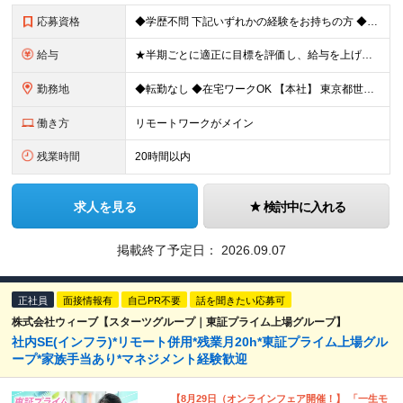
応募資格
◆学歴不問 下記いずれかの経験をお持ちの方 ◆Javaを使用したWebアプリケーション開発・運用経験 ◆Pythonを使用した何らかのアプリケーションやスクリプトの開発・運用経験（自己学習でもOK！
給与
★半期ごとに適正に目標を評価し、給与を上げやすい環境 年収480万円〜600万円 ◆半期年俸制：240万円～300万円 ※月々1/6（40万円以上）を支給します ※上記には40時間分の固定残業手当・
勤務地
◆転勤なし ◆在宅ワークOK 【本社】 東京都世田谷区三軒茶屋2-11-22 サンタワーズセンタービル4F オフィスの周りには飲食チェーン店やオシャレなカフェ、居酒屋などが多数。 ランチも夕飯も楽
働き方
リモートワークがメイン
残業時間
20時間以内
求人を見る
検討中に入れる
掲載終了予定日：
2026.09.07
正社員
面接情報有
自己PR不要
話を聞きたい応募可
株式会社ウィーブ【スターツグループ｜東証プライム上場グループ】
社内SE(インフラ)*リモート併用*残業月20h*東証プライム上場グル
ープ*家族手当あり*マネジメント経験歓迎
【8月29日（オンラインフェア開催！】 「一生モ