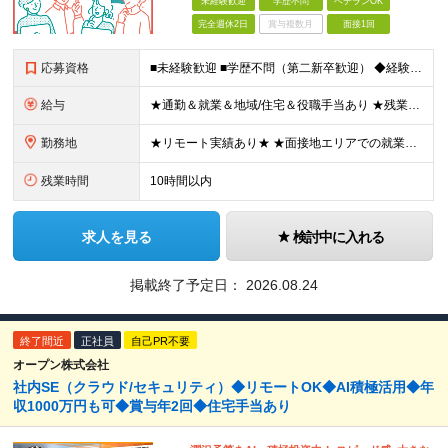
未経験歓迎
学歴不問
ベテランOK
完全週休2日
賞与複数月
面接1回
応募資格
■未経験歓迎 ■学歴不問（第二新卒歓迎） ◆経験は一切問いません ◆転職回数・ブランク期間も不問 ◆面接というよりは“リラックス面談”です ≪こんな方をお待ちしています≫ ・地道にコツコツ作業が得
給与
★通勤＆就業＆地域/住宅＆役職手当あり ★残業代は全額支給 ★選べる給与制度あり！ ■東京・神奈川・千葉・埼玉勤務の場合 月給24.5万円～55万円＋諸手当 （残業代は全額支給） (20,000円の
勤務地
★リモート実績あり★ ★面接地エリアでの就業率92％以上！ 『地元で働きたい』『新天地で挑戦したい』という希望に、業界トップクラス約7,000件の取引事業所数、90,000件以上のプロジェクトから検
残業時間
10時間以内
求人を見る
検討中に入れる
掲載終了予定日：
2026.08.24
終了間近
正社員
自己PR不要
オープン株式会社
社内SE（クラウド/セキュリティ）◆リモートOK◆AI積極活用◆年
収1000万円も可◆賞与年2回◆住宅手当あり