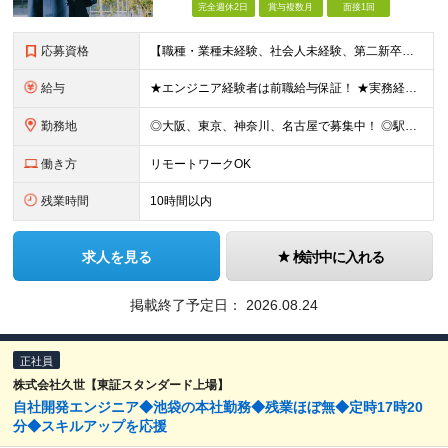
完全週休2日
賞与複数月
面接1回
応募資格
【職種・業種未経験、社会人未経験、第二新卒、歓迎します】 ◆35歳以下の方 └長期キャリア形成のため、年齢制限をかけた募集となります。 ◆学歴不問 《こんな方に向いています！》 ■未経験からITの仕
給与
★エンジニア経験者は前職給与保証！ ★実務経験1年から年収500万円も可 ★賞与年2回支給 【エンジニアの給与不満を無くすことを大切にしてます！】 エンジニアの転職理由の多くは「給与不満」にあると考
勤務地
◎大阪、東京、神奈川、名古屋で募集中！ ◎駅チカ！ ◎勤務地は、希望を考慮のうえ決定いたします。 ◎転居を伴う転勤はありません。 【転勤なし／希望勤務地は考慮】 大阪、東京、神奈川、名古屋のいずれか
働き方
リモートワークOK
残業時間
10時間以内
求人を見る
検討中に入れる
掲載終了予定日：
2026.08.24
正社員
株式会社久世【東証スタンダード上場】
自社開発エンジニア◆池袋の本社勤務◆残業ほぼ無◆定時17時20
分◆スキルアップを応援