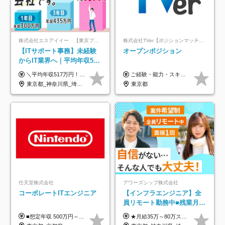
株式会社エスアイイー 【東京プロマーケット上場】
株式会社TVer【ポジションマッチ登録】
【ITサポート事務】未経験
オープンポジション
からIT業界へ｜平均年収517
万円｜ホワイト企業認定｜
＼平均年収517万円！入社5年目まで毎年必ず昇給／ ■賞与年3回 ■年収800万円以上も可 ■入社3年以上の平均年収469.2万円 月給23万2000円以上＋賞与年3回＋各種手当 ☆入社5年目まで最大1万5000円の定期昇給を確約 ┃各種手当充実 ・規定の資格を取得すれば、2000円～5万円を毎月支給（2万4000円～60万円／年） ・研修中に取得した取得率95％の資格でも研修後の給料UP ※月給は年齢・経験・能力を考慮して、優遇いたします ※上記月給金額は固定残業代（20時間/3万1300円円以上）を含み、超過分は別途支給いたします ※試用期間（6ヶ月）は月給に変動はありますが、その他待遇に差異はありません ├入社後1ヶ月～3ヶ月間は、月給20万1900円となります └上記金額は固定残業代（10時間／1万6000円）を含み、超過分は別途支給いたします
ご経験・能力・スキル等により、当社基準にて優遇・相談のうえ決定いたします。
年休134日｜リモートOK
東京都_神奈川県_埼玉県_千葉県_大阪府_愛知県_北海道_青森県_岩手県_宮城県_秋田県_山形県_福島県_茨城県_栃木県_群馬県_新潟県_山梨県_長野県_富山県_石川県_福井県_静岡県_岐阜県_三重県_兵庫県_京都府_滋賀県_奈良県_和歌山県_広島県_岡山県_鳥取県_島根県_山口県_徳島県_香川県_愛媛県_高知県_福岡県_熊本県_佐賀県_長崎県_大分県_宮崎県_鹿児島県_沖縄県
東京都
任天堂株式会社
アワーズシップ株式会社
コーポレートITエンジニア
【インフラエンジニア】全
員リモート勤務中■残業月
3h■最大3ヶ月の連休あり■
■想定年収 500万円～900万円 月給制 月給278,000円～ ※残業が発生した場合、残業代を別途全額支給します ※試用期間2ヶ月あり(待遇や給与に差異はありません)
★月給35万～80万スタートも可 【未経験の方】 ■月給26万～80万＋賞与年2回（年2ヶ月分） 【何かしらのインフラエンジニア経験をお持ちの方】 ■月給35万～80万＋賞与年2回（年2ヶ月分） ※スキル・経験などを考慮し決定します ※試用期間6ヶ月あり。期間中は契約社員となります。その他の待遇に差異はありません（試用期間終了後、昇給の可能性あり） ※上記金額には固定残業代（月30時間分／4万9600円～15万2600円）を含みます。超過分は別途支給いたします。 ＼頑張りはインセンティブで還元！／ クライアントに貢献度を評価され、当社のエンジニアが追加で案件に参画することになるなど、会社にとって利益になる行動はしっかり評価します。 会社の成長に貢献できていることを実感でき、「もっと頑張ろう」と思える体制づくりを整えています！
年休126日■20～30代活躍