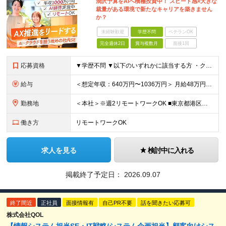
潤沢予算をAIへ積極投資中！ スピード感×大きな
裁量がある環境で新たなキャリアを築きません
か？
未経験歓迎
学歴不問
ベテランOK
完全週休2日
賞与複数月
面接1回
応募資格
▼学歴不問 ▼以下のいずれかに該当する方 ・クラウド環境(AWS, GCP, Azure等)におけるICTインフラの構築実務経験 ・Python, Bash, PowerShell等のスクリプト言語を
給与
＜想定年収：640万円〜1036万円＞ 月給48万円～78万円＋賞与年2回 ※上記には住宅手当（一律支給：5～10万円） ワークスタイル手当（3～5万円 ※通勤手当）が含まれます ※固定残業代（月
勤務地
＜本社＞※週2リモートワークOK ■東京都港区西新橋3-3-1 KDX西新橋ビル 3階 ※(変更の範囲)上記を除く当社関連勤務地
働き方
リモートワークOK
求人を見る
検討中に入れる
掲載終了予定日：
2026.09.07
終了間近
正社員
面接情報有
自己PR不要
話を聞きたい応募可
株式会社QOL