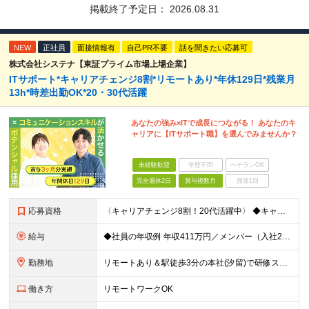
掲載終了予定日：
2026.08.31
NEW
正社員
面接情報有
自己PR不要
話を聞きたい応募可
株式会社システナ【東証プライム市場上場企業】
ITサポート*キャリアチェンジ8割*リモートあり*年休129日*残業月
13h*時差出勤OK*20・30代活躍
あなたの強み×ITで成長につながる！ あなたのキ
ャリアに【ITサポート職】を選んでみませんか？
未経験歓迎
学歴不問
ベテランOK
完全週休2日
賞与複数月
面接1回
応募資格
〈キャリアチェンジ8割！20代活躍中〉 ◆キャリアチェンジ転職歓迎 ◆専門・短大卒以上 ◆35歳までの方(若年層の長期キャリア形成のため) ◎同期入社と一緒に研修が受けられます！ ＼下記のような方に
給与
◆社員の年収例 年収411万円／メンバー（入社2年目） 年収800万円／マネージャー（入社7年目） -------------------- ◆月給22万7000円～30万円＋賞与年2回＋残業代全額支
勤務地
リモートあり＆駅徒歩3分の本社(汐留)で研修スタート！ 【システナ東京本社】 東京都港区海岸1-2-20 汐留ビルディング14F・16F ◆リモートワーク・フルリモートのお仕事もあり ◆お住まいの地
働き方
リモートワークOK