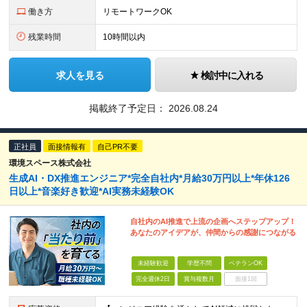
働き方
リモートワークOK
残業時間
10時間以内
求人を見る
検討中に入れる
掲載終了予定日：
2026.08.24
正社員
面接情報有
自己PR不要
環境スペース株式会社
生成AI・DX推進エンジニア*完全自社内*月給30万円以上*年休126
日以上*音楽好き歓迎*AI実務未経験OK
自社内のAI推進で上流の企画へステップアップ！
あなたのアイデアが、仲間からの感謝につながる
未経験歓迎
学歴不問
ベテランOK
完全週休2日
賞与複数月
面接1回