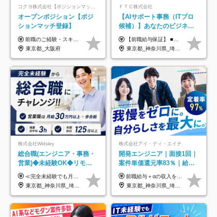
コクヨ株式会社【ポジションマッチ登録】
ＦＴＣ株式会社
オープンポジション【ポジ
【AIサポート事務（ITプロ
ションマッチ登録】
候補）】あなたのビジネス
経験をAI業界で活かす◆IT
前職のご経験・スキル等を考慮して決定します。
【前職給与保証】 ■未経験者： 月給30万円～35万円 ■ローキャリア（経験目安1年程度）： 月給35万円～40万円 ■経験者（経験目安3年以上）： 月給40万円～60万円 ■即戦力（経験目安5年以上）： 月給45万円～80万円 ※上記金額には固定残業代30時間分 【未経験者5万5000円～7万3000円、 ローキャリア6万4000円～7万3000円、 経験者5万8000円～10万9000円、 即戦力8万2000円～14万5000円】を含みます。 ※30時間を超える場合は追加で全額支給します。 ※経験・能力・前職給与などを総合的に評価したうえでご納得いただけるよう個別決定。 未経験者の場合、前職給与とポテンシャルを査定のうえ決定いたします。 ※日本国内でのIT業界経験、または同等の実務経験と能力に応じて決定します。 ※前職給与は日本円かつ、日本国内での実績に基づき評価します。 【納得の評価システム】 ★クォーター毎に査定する評価制度導入！ 明確な評価基準で翌年度年収を上げましょう！ ★評価対象期間に在籍中のほとんどの社員が昇給し 年収アップを実現しています！ ★様々なインセンティブ制度を用意し多角的に正当評価しています！ ※試用期間6カ月（期間中の待遇等に差異なし）
未経験OK◆目指せるコンサ
東京都_大阪府
東京都_神奈川県_埼玉県_千葉県
ル
株式会社Widsley
株式会社アイ・ディ・エイチ
総合職(エンジニア・事務・
開発エンジニア｜面接1回｜
営業)◆未経験OK◆リモー
案件単価還元率83％｜給与
トあり◆残業月3h◆服装髪
UP保証｜年休140日｜在宅
≪完全未経験でも月給40万円以上も可能です！≫ -------------- 【1】ITエンジニア 月給26万円～50万円＋プロジェクト手当＋資格手当 【2】IT事務、営業事務 月給26万円～50万円＋プロジェクト手当＋資格手当 ≪【1】【2】共通≫ ★上記給与には固定残業代20時間分(月3万719円～)を含みます。残業が超過した場合は、追加支給します(残業は月平均3時間とほぼ発生しません。残業がなくても、固定残業代は支給されます) ★試用期間6ヵ月あり（期間中は月給23万1000円～。固定残業代20時間分3万719円～を含む／超過分は別途支給） -------------- 【3】SES営業、SaaS営業 月給30万円以上＋インセンティブ＋各種手当 ★上記給与には固定残業代45時間分(月7万6967円～)を含みます。残業が超過した場合は、追加支給します(残業は月平均3時間とほぼ発生しません。残業がなくても、固定残業代は支給されます) ★試用期間6ヵ月あり(期間中も給与や福利厚生は同じです)
前職給与＋αの収入を保証 月給42万円～120万円＋各種手当＋賞与 給与基準が明確かつ高還元です。 一人ひとりが安定した環境のもと、長く活躍できる職場を目指しています。 ※平均年収650万円 ・還元率83％ ・各種手当について 職能手当／職務手当／資格手当／営業手当 など ※前職での経験・能力、給与などを考慮の上、当社規定により優遇いたします ※試用期間あり（3ヶ月／期間中の条件に変動はありません） ※上記金額には固定残業代（78,948円～225,564円/月30時間分）を含みます 超過分は別途全額支給いたします ・年収UPを保証 過去には転職時に〈年収200万円UP〉したエンジニアも在籍しています。入社時だけでなく、入社後も安心の給与水準で働ける環境です。キャリアや技術力が正当に評価されていないと感じていたら、一度面接でお話ししましょう！ 当社では管理職の人数は最低限にし、無駄な管理をしません。その費用削減分を社員の給与に還元しています！
型自由
利用率9割｜独立支援・副業
東京都_神奈川県_埼玉県_千葉県_大阪府_愛知県_北海道_青森県_岩手県_宮城県_秋田県_山形県_福島県_茨城県_栃木県_群馬県_新潟県_山梨県_長野県_富山県_石川県_福井県_静岡県_岐阜県_三重県_兵庫県_京都府_滋賀県_奈良県_和歌山県_広島県_岡山県_鳥取県_島根県_山口県_徳島県_香川県_愛媛県_高知県_福岡県_熊本県_佐賀県_長崎県_大分県_宮崎県_鹿児島県_沖縄県
東京都_神奈川県_埼玉県_千葉県_大阪府_愛知県_北海道_青森県_岩手県_宮城県_秋田県_山形県_福島県_茨城県_栃木県_群馬県_新潟県_山梨県_長野県_富山県_石川県_福井県_静岡県_岐阜県_三重県_兵庫県_京都府_滋賀県_奈良県_和歌山県_広島県_岡山県_鳥取県_島根県_山口県_徳島県_香川県_愛媛県_高知県_福岡県_熊本県_佐賀県_長崎県_大分県_宮崎県_鹿児島県_沖縄県
制度