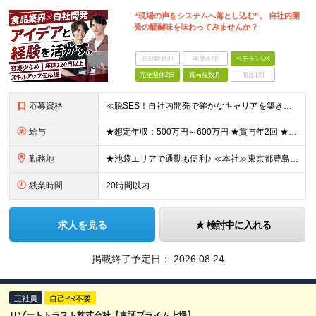
“現場の声をシステムへ落とし込む”。 自社内開
発の醍醐味を味わってみませんか？
未経験歓迎
学歴不問
ベテランOK
完全週休2日
賞与複数月
面接1回
応募資格
≪脱SES！自社内開発で確かなキャリアを築きませんか？≫ ◆何らかの開発経験をお持ちの方 ◆大卒以上またはIT系の専門学校卒以上 ≪こんな方にピッタリ≫ ◎安定した環境で無理なく・長く働きたい方 ◎
給与
★想定年収：500万円～600万円 ★賞与年2回 ★各種手当が充実！ ┗ライフステージ手当（一律30,000円） 年代によって変化する生活スタイルに合わせて住宅や家族のために自己啓発などに充てていただ
勤務地
★池袋エリアで通勤も便利♪ ≪本社≫東京都豊島区東池袋2-29-7 ※（変更の範囲）上記を除く当社関連勤務地
残業時間
20時間以内
求人を見る
検討中に入れる
掲載終了予定日：
2026.08.24
正社員
自己PR不要
リゾートトラスト株式会社【東証プライム上場】