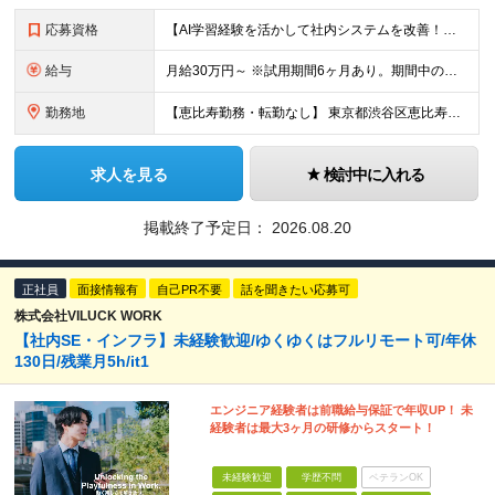
応募資格
【AI学習経験を活かして社内システムを改善！】 ◆AI、IT、DX、プログラミング等を学んだ経験がある方 ◆学歴不問 ＼こんな方にぴったりです／ ◆自分のアイディアで業務を改善し、仲間の役に立ちたい
給与
月給30万円～ ※試用期間6ヶ月あり。期間中の給与・待遇の差異はありません ※月給には月45時間分の固定残業代（月7万8,000円～）を含みます ※超過分は別途支給します
勤務地
【恵比寿勤務・転勤なし】 東京都渋谷区恵比寿南1-1-9 岩徳ビル 9F (変更の範囲)上記を除く当社関連勤務地
求人を見る
検討中に入れる
掲載終了予定日：
2026.08.20
正社員
面接情報有
自己PR不要
話を聞きたい応募可
株式会社VILUCK WORK
【社内SE・インフラ】未経験歓迎/ゆくゆくはフルリモート可/年休
130日/残業月5h/it1
エンジニア経験者は前職給与保証で年収UP！ 未
経験者は最大3ヶ月の研修からスタート！
未経験歓迎
学歴不問
ベテランOK