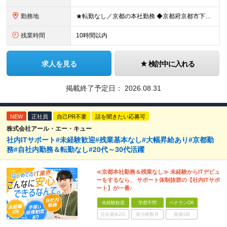
勤務地
★転勤なし／京都の本社勤務 ◆京都府京都市下京区五条通寺町西入ル御影堂町16-21 京都建物ビル2F ┗「清水五条」駅徒歩2分 ＼配属部署は温かい職場です♪／ 平均年齢は28歳で、若手も多く在籍し
残業時間
10時間以内
求人を見る
検討中に入れる
掲載終了予定日：
2026.08.31
NEW
正社員
自己PR不要
話を聞きたい応募可
株式会社アール・エー・キュー
社内ITサポート#未経験歓迎#残業基本なし#大幅昇給あり#京都勤
務#自社内勤務＆転勤なし#20代～30代活躍
≪京都本社勤務＆残業なし≫ 未経験からITデビュ
ーをするなら、 サポート体制抜群の【社内ITサポ
ート】が一番♪
未経験歓迎
学歴不問
ベテランOK
完全週休2日
賞与複数月
面接1回