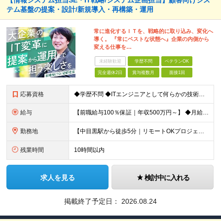
【情報システム担当SE・IT戦略/システム企画担当】顧客向けシス
テム基盤の提案・設計/新規導入・再構築・運用
常に進化するＩＴを、戦略的に取り込み、変化へ
導く。 『常にベストな状態へ』企業の内側から
変える仕事を…
未経験歓迎
学歴不問
ベテランOK
完全週休2日
賞与複数月
面接1回
応募資格
◆学歴不問 ◆ITエンジニアとして何らかの技術実務経験（職種問わず） ＜こんな方におすすめです！＞ ・要件定義やクライアントとの折衝など上流工程の経験を積みたい方 ・顧客の業務改善などにも踏み込ん
給与
【前職給与100％保証｜年収500万円～】 ◆⽉給41万7,000円〜＋業績(決算)賞与 ※上記の金額は、あくまで当社希望求人の基準提示額です。 ※個々人経験・能力などを充分考慮し決定します。 ※
勤務地
【中目黒駅から徒歩5分｜リモートOKプロジェクトあり】 下記プロジェクト先での勤務となります。 ◆プロジェクト先 東京都⽬⿊区上⽬⿊ ◆本社 東京都港区西新橋3-5-9 HOYO新虎ビル 10F
残業時間
10時間以内
求人を見る
検討中に入れる
掲載終了予定日：
2026.08.24