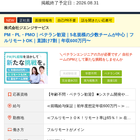
掲載終了予定日：
2026.08.31
NEW
正社員
面接情報有
自己PR不要
話を聞きたい応募可
株式会社ジエンジサービス
PM・PL・PMO｜ベテラン歓迎｜5名規模の少数チームが中心｜フ
ルリモートOK｜直請け7割｜年収600万円〜
＼ベテランエンジニアの力が必要です／ 自社チ
ームのPMとして新たな挑戦をしませんか
未経験歓迎
学歴不問
ベテランOK
完全週休2日
賞与複数月
面接1回
応募資格
【年齢不問・ベテラン歓迎】 ■システム開発やインフラの実務経験をお持ちの方（言語・工程・年数不問） ■学歴不問 ≪こんな方はぜひご応募ください≫ □SE経験を積んだがリーダー・PLのポジションがない
給与
≪前職給与保証｜初年度想定年収600万円～≫ 月給45万円以上＋決算賞与＋交通費 ※スキル・経験を考慮の上、優遇します ※上記月給には固定残業代月20時間分(5万1000円以上)を含みます。超過し
勤務地
≪フルリモートＯＫ！リモート率は65％！≫ 在宅勤務または東京・神奈川・埼玉・千葉のお客様先での勤務 ■本社 東京都港区芝2-22-15 STKビル 1F (変更の範囲)上記を除く当社関連勤務地
働き方
フルリモートがメイン