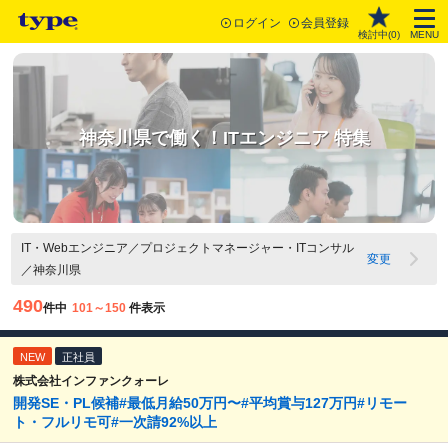
ログイン
会員登録
検討中(
0
)
MENU
神奈川県で働く！ITエンジニア 特集
IT・Webエンジニア／プロジェクトマネージャー・ITコンサル
変更
／神奈川県
490
件中
101～150
件表示
NEW
正社員
株式会社インファンクォーレ
開発SE・PL候補#最低月給50万円〜#平均賞与127万円#リモー
ト・フルリモ可#一次請92%以上