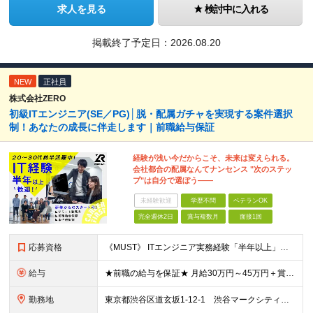
求人を見る
検討中に入れる
掲載終了予定日：
2026.08.20
NEW
正社員
株式会社ZERO
初級ITエンジニア(SE／PG)│脱・配属ガチャを実現する案件選択
制！あなたの成長に伴走します｜前職給与保証
経験が浅い今だからこそ、未来は変えられる。
会社都合の配属なんてナンセンス "次のステッ
プ"は自分で選ぼう――
未経験歓迎
学歴不問
ベテランOK
完全週休2日
賞与複数月
面接1回
応募資格
《MUST》 ITエンジニア実務経験「半年以上」の方 ※運用保守・テスト・監視や ヘルプデスク・開発補助等の経験でもOK ※言語・環境・工程・業界すべて不問 ※資格や技術領域も不問 ＼ZEROはこ
給与
★前職の給与を保証★ 月給30万円～45万円＋賞与年2回＋各種手当 ※経験やスキル等を考慮して決定 ※固定残業代含む 1ヶ月あたり6万1320円～14万円 （固定残業時間：1ヶ月あたり40時
勤務地
東京都渋谷区道玄坂1-12-1 渋谷マークシティウエスト14階 東京都新宿区西新宿6-5-1 新宿アイランドタワー6階 東京都新宿区新宿3丁目38－1 東京都豊島区南池袋1丁目28-2 東京都豊島区南