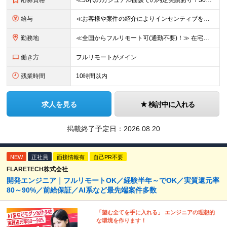
応募資格
≪50代のカジュアル面談での内定実績あり！30代〜50代活躍中≫ ■学歴不問 ■国籍不問 ■PMやPL、チームリーダー、サブリーダーなどマネジメントの経験をお持ちの方 ★「マネジメント未経験だけど今後
給与
≪お客様や案件の紹介によりインセンティブを支給！≫ 月給40万円以上＋賞与年2回＋インセンティブ ◎経験やスキルを考慮の上、優遇します ◎上記月給は固定残業代月45時間分(月額9万1040円以上)
勤務地
≪全国からフルリモート可(通勤不要)！≫ 在宅勤務、または首都圏を中心とするお客様先 ★転勤はありません ■本社 東京都品川区南大井6-26-2 大森ベルポートB館8F
働き方
フルリモートがメイン
残業時間
10時間以内
求人を見る
検討中に入れる
掲載終了予定日：
2026.08.20
NEW
正社員
面接情報有
自己PR不要
FLARETECH株式会社
開発エンジニア｜フルリモートOK／経験半年～でOK／実質還元率
80～90%／前給保証／AI系など最先端案件多数
「望む全てを手に入れる」 エンジニアの理想的
な環境を作ります！