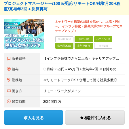
プロジェクトマネージャー/100％受託/リモートOK/残業月20H程
度/賞与年2回＋決算賞与
ネットワーク構築の経験を活かし、上流・PM
へ。 インフラ特化・業界大手のIIJグループでス
テップアップ！
未経験歓迎
学歴不問
ベテランOK
完全週休2日
賞与複数月
面接1回
応募資格
【インフラ領域でさらに上流・キャリアアップを目指したい方、歓迎！】 ●学歴不問 ●ネットワーク構築経験（5年以上） ●PM経験（3年以上） ★「運用保守から設計・構築にステップアップしたい」 ★「将
給与
◇月給38万円～45万円＋賞与年2回 ※お持ちの経験・スキルを考慮し決定いたします ※試用期間3ヶ月（給与・待遇に差異はありません） ※残業代は時間分支給いたします 《手厚い待遇も充実！》 ★昇給年
勤務地
≪リモートワークOK！併用して働く社員多数◎≫ ★U・Iターン歓迎 大阪駅・梅田駅から徒歩数分のお取引先企業オフィスで勤務となります！ ＼その他当社の事業所もご紹介／ 【東京事業所】 東京都千代田
働き方
リモートワークがメイン
残業時間
20時間以内
求人を見る
検討中に入れる