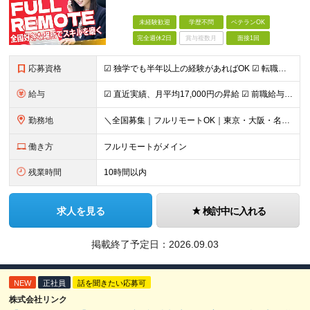
未経験歓迎
学歴不問
ベテランOK
完全週休2日
賞与複数月
面接1回
応募資格
☑︎ 独学でも半年以上の経験があればOK ☑︎ 転職回数・ブランク不問 ☑︎ 学歴不問 ☑︎ スキルチェンジ可 下記いずれかの実務経験をお持ちの方 ■システム開発 ┗言語・工程・業界・ジャンルなどは
給与
☑︎ 直近実績、月平均17,000円の昇給 ☑︎ 前職給与100%保証 ☑︎ 実質還元率80～90% ☑︎ 待機時も給与は満額支給 月給35万円～70万円＋交通費など各種手当 ※想定年収：4,200
勤務地
＼全国募集｜フルリモートOK｜東京・大阪・名古屋エリアは出社案件も豊富／ 【1】フルリモートの場合…全国各地にて完全在宅勤務が可能！強制的な出社日もありません。 【2】出社の場合…本社、大阪支店、も
働き方
フルリモートがメイン
残業時間
10時間以内
求人を見る
検討中に入れる
掲載終了予定日：
2026.09.03
NEW
正社員
話を聞きたい応募可
株式会社リンク