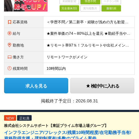
未経験歓迎
学歴不問
ベテランOK
完全週休2日
賞与複数月
面接1回
応募資格
＜学歴不問／第二新卒・経験が浅めの方も歓迎！＞ ◆インフラエンジニアとして何らかの経験をお持ちの方 └運用保守のみの経験や、経験が浅い方もお気軽にご応募ください！ ≪こんな方にピッタリ≫ □ 今の現
給与
★案件単価の74～80%以上を還元 ★勤続手当や社員同士のランチ代手当などうれしい手当が多数 月給30万円～70万円＋各種手当＋賞与（年1回/実績による） ※経験・スキルを考慮して決定します。 ※固
勤務地
★リモート率97％！フルリモートや出社メインなど希望に合わせて選べます ★全国47都道府県のプロジェクト先で勤務可能。転勤なし！ ＜本社＞ 東京都渋谷区渋谷2-19-15 宮益坂ビルディング609
働き方
リモートワークがメイン
残業時間
10時間以内
求人を見る
検討中に入れる
掲載終了予定日：
2026.08.31
NEW
正社員
株式会社システムサポート【東証プライム市場上場グループ】
インフラエンジニア/フレックス/残業10時間程度/在宅勤務手当有/
資格取得支援・奨励制度有/多数のプライム案件