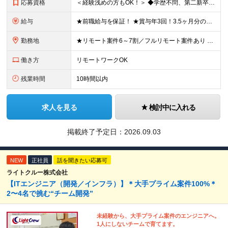
応募資格
＜経験浅めの方もOK！＞ ◆学歴不問、第二新卒OK ◆何らかのシステム開発経験（実務経験1年以上） ※Java、C#、PHPなどいわゆるオープン・Web系を想定しています ～こんな方を歓迎します！～
給与
★前職給与を保証！ ★賞与年3回！3.5ヶ月分の支給実績あり ◆月給25万円～45万円＋賞与年3回＋各種手当 ※経験・年齢・能力を考慮して決定いたします。 ※試用期間3ヶ月（期間中は諸手当の支給は
勤務地
★リモート案件6～7割／フルリモート案件あり ★希望を考慮して決定します 東京都、神奈川県、千葉県、埼玉県内の各プロジェクト先となります。 ＜本社＞埼玉県桶川市泉1丁目3番31号 ＜神田オフィス＞
働き方
リモートワークOK
残業時間
10時間以内
求人を見る
検討中に入れる
掲載終了予定日：
2026.09.03
NEW
正社員
話を聞きたい応募可
ライトクルー株式会社
【ITエンジニア（開発／インフラ）】＊大手プライム案件100%＊
2〜4名で挑む“チーム開発”
未経験から、大手プライム案件のエンジニアへ。
1人にしないチームで育てます。