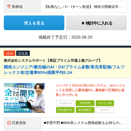
勤務地
【転勤なし／U・Iターン歓迎】 神奈川県横浜市戸塚区吉田町292番地 ※(変更の範囲)上記を除く当社関連勤務地
求人を見る
検討中に入れる
掲載終了予定日：
2026.08.20
NEW
正社員
株式会社システムサポート【東証プライム市場上場グループ】
開発エンジニア/最先端のAI・DX/プライム多数/客先常駐無/フルフ
レックス有/定着率95%/残業平均5.1H
インパクト大のtoC向けAIシステム、AIエージェ
ントを活用した最先端DX…最前線で圧倒的な成
長とやりがいを
未経験歓迎
学歴不問
ベテランOK
完全週休2日
賞与複数月
面接1回
応募資格
■学歴不問 ■Web系システム開発経験をお持ちの方 ★設計・開発経験～運用保守まで幅広く募集します ★Google Cloud・AWS・Azureなど、クラウド技術は問いませんが、経験・知見が深い方は