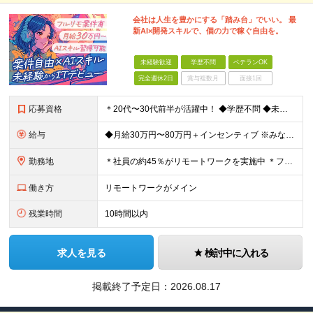
会社は人生を豊かにする「踏み台」でいい。 最
新AI×開発スキルで、個の力で稼ぐ自由を。
未経験歓迎
学歴不問
ベテランOK
完全週休2日
賞与複数月
面接1回
応募資格
＊20代〜30代前半が活躍中！ ◆学歴不問 ◆未経験歓迎 ★「手に職をつけたい」「今の自分を変えたい」という意欲を最重視します。 ＼こんな方にピッタリです！／ ◆接客・販売・営業など「人と話す仕事
給与
◆月給30万円〜80万円＋インセンティブ ※みなし残業代（月10時間・16,000円）を含みます ※超過分は別途支給します ※試用期間3か月あり（給与は28万円、待遇に差異なし）
勤務地
＊社員の約45％がリモートワークを実施中 ＊フルリモート案件もあり ＊転勤はありません 本社（横浜）または、東京・神奈川の各プロジェクト先。 【本社】 神奈川県横浜市中区不老町2丁目11-8 税経
働き方
リモートワークがメイン
残業時間
10時間以内
求人を見る
検討中に入れる
掲載終了予定日：
2026.08.17