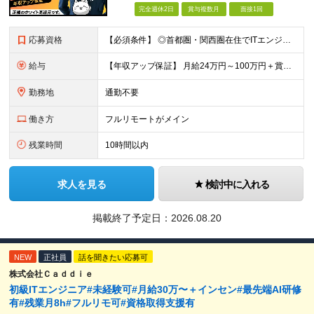
完全週休2日
賞与複数月
面接1回
応募資格
【必須条件】 ◎⾸都圏・関⻄圏在住でITエンジニアとしての実務経験が3年以上ある⽅（開発・インフラいずれも歓迎） →⾸都圏（東京、神奈川、千葉、埼⽟）、関⻄圏（⼤阪、兵庫、京都）在住のITエンジニア採
給与
【年収アップ保証】 月給24万円～100万円＋賞与（年3回）＋諸手当 ◆想定年収432万円〜1200万円(経験・スキルを考慮し決定) ※年収アップ保証付帯 ◆基本給には⽉20時間分の固定残業代(31,
勤務地
通勤不要
働き方
フルリモートがメイン
残業時間
10時間以内
求人を見る
検討中に入れる
掲載終了予定日：
2026.08.20
NEW
正社員
話を聞きたい応募可
株式会社Ｃａｄｄｉｅ
初級ITエンジニア#未経験可#月給30万〜＋インセン#最先端AI研修
有#残業月8h#フルリモ可#資格取得支援有