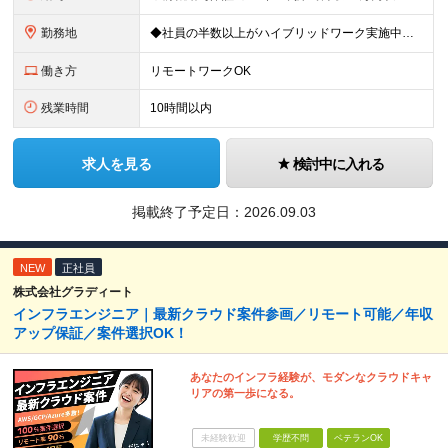
勤務地
◆社員の半数以上がハイブリッドワーク実施中！ ※週2日～3日リモート／週2日～3日出社 ■東京都、神奈川県、埼玉県、千葉県の各プロジェクト先 ※希望を伺い、相談の上で決定します ≪本社≫ 東京
働き方
リモートワークOK
残業時間
10時間以内
求人を見る
検討中に入れる
掲載終了予定日：
2026.09.03
NEW
正社員
株式会社グラディート
インフラエンジニア｜最新クラウド案件参画／リモート可能／年収
アップ保証／案件選択OK！
あなたのインフラ経験が、モダンなクラウドキャ
リアの第一歩になる。
未経験歓迎
学歴不問
ベテランOK