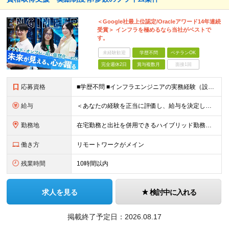
＜Google社最上位認定/Oracleアワード14年連続
受賞＞ インフラを極めるなら当社がベストで
す。
未経験歓迎
学歴不問
ベテランOK
完全週休2日
賞与複数月
面接1回
応募資格
■学歴不問 ■インフラエンジニアの実務経験（設計～構築フェーズを想定） ★Google Cloud・OCI・AWS・Azureなどクラウド技術は問いませんが、経験・知見が深い方は優遇します！ ＜この
給与
＜あなたの経験を正当に評価し、給与を決定します！＞ 想定年収500万円～1,000万円 └月給34万3000円～＋賞与年2回 ◎在宅勤務手当あり ◎交通費100％支給 ◎資格取得奨励制度(一時金/資格
勤務地
在宅勤務と出社を併用できるハイブリッド勤務！ （出社は週1～3日程度ですが、ご希望に合わせて柔軟に対応可能です。） ≪東京オフィス≫ 東京都新宿区西新宿2-6-1 新宿住友ビル26F ※(業務の変
働き方
リモートワークがメイン
残業時間
10時間以内
求人を見る
検討中に入れる
掲載終了予定日：
2026.08.17