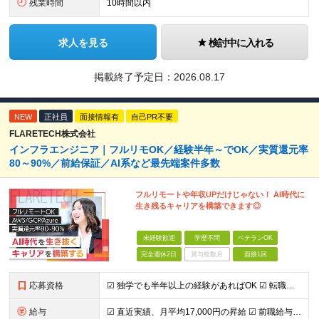
残業時間
10時間以内
求人を見る
検討中に入れる
掲載終了予定日：
2026.08.17
NEW
正社員
面接情報有
自己PR不要
FLARETECH株式会社
インフラエンジニア｜フルリモOK／経験半年～でOK／実質還元率
80～90%／前給保証／AI系など最先端案件多数
フルリモートや年収UPだけじゃない！ AI時代に
生き残るキャリアを構築できます◎
未経験歓迎
学歴不問
ベテランOK
完全週休2日
賞与複数月
面接1回
応募資格
☑︎ 独学でも半年以上の経験があればOK ☑︎ 転職回数・ブランク不問 ☑︎ 学歴不問 ☑︎ スキルチェンジ可 ＜必須条件＞ インフラエンジニアとしての実務経験をお持ちの方 ┗設計構築or運用保守、
給与
☑︎ 直近実績、月平均17,000円の昇給 ☑︎ 前職給与100%保証 ☑︎ 実質還元率80～90% ☑︎ 待機時も給与は満額支給 月給35万円～70万円＋交通費など各種手当 ※想定年収：4,200