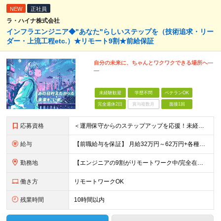
NEW
正社員
ラ・ハイナ株式会社
インフラエンジニア◆"あなた"らしいステップを（技術追求・リー
ダー・上流工程etc.）★リモート9割★前給保証
自分の未来に、ちゃんとワクワクできる場所へ―
―
未経験歓迎
学歴不問
ベテランOK
完全週休2日
賞与複数月
面接1回
応募資格
＜運用保守からのステップアップを応援！未経験からの挑戦も大歓迎です♪＞ ■インフラエンジニアとして何らかの実務経験がある方（経験領域不問） ■学歴不問 【こんな方にピッタリの環境です！】 ・運用保守
給与
【前職給与を保証】 月給32万円～62万円+各種手当+決算賞与 ★資格手当や資格取得報奨金、役職手当など待遇、福利厚生が充実！ ★1年で年収60万円以上アップした社員が多数！ ※経験・スキルを考慮
勤務地
【エンジニアの9割がリモートワーク中/完全在宅ワークで働くメンバーも◎】 現在、エンジニアの約9割がリモートワークを実施。 そのうち約3割がフルリモートで勤務しており、地方在住のメンバーも活躍していま
働き方
リモートワークOK
残業時間
10時間以内