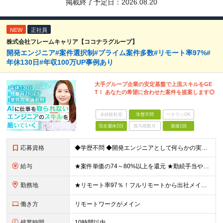
掲載終了予定日：
2026.08.20
NEW
正社員
株式会社フレームキャリア【ココナラグループ】
開発エンジニア#案件選択制#プライム案件多数#リモート率97%#
年休130日#年収100万UP事例あり
大手グループ企業の安定基盤で上流スキルをGE
T！ あなたの希望に合わせた案件を提案します◎
未経験歓迎
学歴不問
ベテランOK
完全週休2日
賞与複数月
面接1回
応募資格
◆学歴不問 ◆開発エンジニアとして何らかの実務経験をお持ちの方 ※経験年数は問いません。 ≪こんな方にピッタリ≫ □ 今の現場のまま給与を上げたい □ 毎日コードを書くだけの環境から抜け出したい □
給与
★案件単価の74～80%以上を還元 ★勤続手当やリーダー手当の他に社員同士でのランチ代手当などのちょっと嬉しい手当も。 月給30万円～70万円＋各種手当＋賞与（年1回/実績による） ※経験・スキルを
勤務地
★リモート率97％！フルリモートから出社メインまで、希望に合わせて選べます ★全国47都道府県のプロジェクト先で勤務可能。転勤はありません！ ＜本社＞ 東京都渋谷区渋谷2-19-15 宮益坂ビルディ
働き方
リモートワークがメイン
残業時間
10時間以内