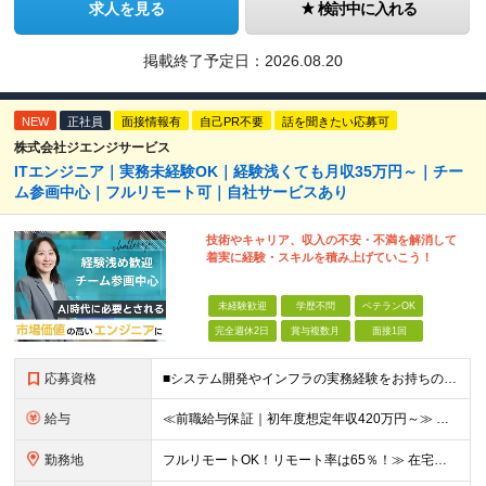
求人を見る
検討中に入れる
掲載終了予定日：
2026.08.20
NEW
正社員
面接情報有
自己PR不要
話を聞きたい応募可
株式会社ジエンジサービス
ITエンジニア｜実務未経験OK｜経験浅くても月収35万円～｜チー
ム参画中心｜フルリモート可｜自社サービスあり
技術やキャリア、収入の不安・不満を解消して
着実に経験・スキルを積み上げていこう！
未経験歓迎
学歴不問
ベテランOK
完全週休2日
賞与複数月
面接1回
応募資格
■システム開発やインフラの実務経験をお持ちの方（言語・工程・年数不問） ■学歴不問 ┗システムサポートや運用保守・テスターなど幅広い経験の方も歓迎します！ ┗独学や実務未経験者といった方からの応募も歓
給与
≪前職給与保証｜初年度想定年収420万円～≫ 月給35万円以上＋決算賞与＋交通費 ※スキル・経験を考慮の上、優遇します ※上記月給には固定残業代月20時間分(4万5000円以上)を含みます。超過し
勤務地
フルリモートOK！リモート率は65％！≫ 在宅勤務または東京・神奈川・埼玉・千葉のお客様先での勤務 ■本社 東京都港区芝2-22-15 STKビル 1F (変更の範囲)上記を除く当社関連勤務地