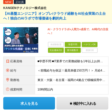
NEW
正社員
KANGENテクノロジー株式会社
【AI基盤エンジニア】オンプレ/クラウド経験をAI社会実装の土台
へ！独自のAIラボで市場価値を劇的向上
AI・クラウドラボ×人間力×成長で、AI時代の主役
へ！
未経験歓迎
学歴不問
ベテランOK
完全週休2日
賞与複数月
面接1回
応募資格
■学歴不問 ■IT業界での実務経験を1年以上お持ちの方 ★経験した業務範囲／使用言語などの開発環境／前職での雇用形態は一切不問です！ 【設立4年目で440名に拡大中！】 年齢・経験も多様なメンバーが
給与
＜前職給与を保証！最高単価150万円！＞ 月給40万円～120万円+賞与 ◎入社した全員が年収UPしています！平均161万円UP！ ※経験・能力などを考慮の上、決定します。 ※上記給与には、月30
勤務地
東京・大阪・名古屋・福岡の4拠点で積極採用中。 ※転居を伴う転勤はなし。U・Iターン大歓迎！ ※本社または各拠点近郊のプロジェクト先での勤務となります。 ※プロジェクトにより、フルリモート相談可 【
残業時間
10時間以内
求人を見る
検討中に入れる