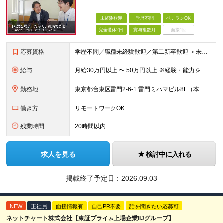
未経験歓迎
学歴不問
ベテランOK
完全週休2日
賞与複数月
面接1回
応募資格
学歴不問／職種未経験歓迎／第二新卒歓迎 ＜未経験・第二新卒の方＞ ・プログラミングの学習経験がある方（スクール／独学／専門学校いずれも可） ・モノづくりが好きで、自分で学び続けられる方 ※SE実務経
給与
月給30万円以上 〜 50万円以上 ※経験・能力を考慮のうえ、当社規定により優遇します。 ※年俸制（月給として支給）。 ※想定年収400万〜700万円。 【給与体系】 ・昇給：適宜（前年度実績：社員
勤務地
東京都台東区雷門2-6-1 雷門ミハマビル8F（本社） および東京23区内のプロジェクト先 ※常駐先（東京23区内）が変わることはありますが、転勤はありません。 ※社員の約7割が週2〜3日リモート勤
働き方
リモートワークOK
残業時間
20時間以内
求人を見る
検討中に入れる
掲載終了予定日：
2026.09.03
NEW
正社員
面接情報有
自己PR不要
話を聞きたい応募可
ネットチャート株式会社【東証プライム上場企業IIJグループ】