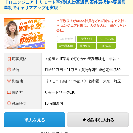
【 ITエンジニア 】リモート率9割以上/高還元/案件選択制×専属営
業制でキャリアアップを実現！
＊半数以上がSNS&社員などの紹介による入社！
＊ エンジニア仲間に、大切な人に、紹介したい
会社。
未経験歓迎
学歴不問
ベテランOK
完全週休2日
賞与複数月
面接1回
応募資格
＜必須＞ IT業界で何らかの実務経験を半年以上お持ちの方（使用言語不問） ＜こんなご希望があれば、ぜひ当社にご相談ください＞ ◎ スキルや成果にしっかり見合った給与を受け取りたい ◎ 残業を
給与
月給31万円～51万円＋賞与年3回 ※想定年収394万円～1,032万円 ★年間300万円の賞与実績あり ★平均昇給額3万円 ★エンジニアへの還元率75％（実質78.9%） ※経験・能力を考慮し
勤務地
《リモート案件90％超！》 首都圏（東京、埼玉、千葉、神奈川）、大阪、名古屋、福岡のプロジェクト先やリモートでの勤務となります。 ※面接から入社まで全てオンラインで完結できます！ ※帰社日自
働き方
リモートワークOK
残業時間
10時間以内
求人を見る
検討中に入れる