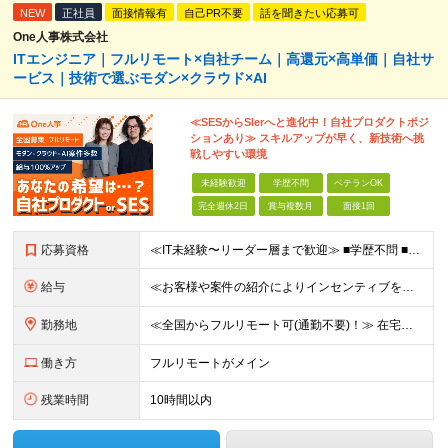
NEW
正社員
面接情報有
自己PR不要
話を聞きたい応募可
One人事株式会社
ITエンジニア｜フルリモート×自社チーム｜高還元×高単価｜自社サ
ービス｜技術で選ぶモダン×クラウド×AI
≪SESからSIerへと進化中！自社プロダクトポジ
ションあり≫ スキルアップが早く、新技術へ挑
戦しやすい環境
未経験歓迎
学歴不問
ベテランOK
完全週休2日
賞与複数月
面接1回
応募資格
≪IT未経験〜リーダー層まで歓迎≫ ■学歴不問 ■国籍不問 ★テスト／運用保守のみのご経験の方も歓迎です！ ≪歓迎要件≫ ・開発またはインフラいずれかの実務経験 ・AWSなどクラウド技術への興味・学
給与
≪お客様や案件の紹介によりインセンティブを支給！≫ 月給25万円～71.4万円＋賞与年2回(2ヶ月)＋各種手当 ◎経験やスキルを考慮の上、優遇します ◎上記月給は固定残業代月45時間分(月額5万6
勤務地
≪全国からフルリモート可(通勤不要)！≫ 在宅勤務、または首都圏を中心とするお客様先 ★転勤はありません ■本社 東京都品川区南大井6-26-2 大森ベルポートB館8F
働き方
フルリモートがメイン
残業時間
10時間以内