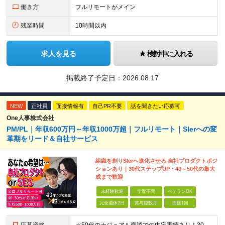
働き方
フルリモートがメイン
残業時間
10時間以内
求人を見る
検討中に入れる
掲載終了予定日：
2026.08.17
NEW
正社員
面接情報有
自己PR不要
話を聞きたい応募可
One人事株式会社
PM/PL｜年収600万円～年収1000万超｜フルリモート｜SIerへの変
革期をリード＆自社サービス
組織を創りSIerへ進化させる 自社プロダクトポジ
ションあり｜30代ステップUP・40～50代の集大
成まで歓迎
未経験歓迎
学歴不問
ベテランOK
完全週休2日
賞与複数月
面接1回