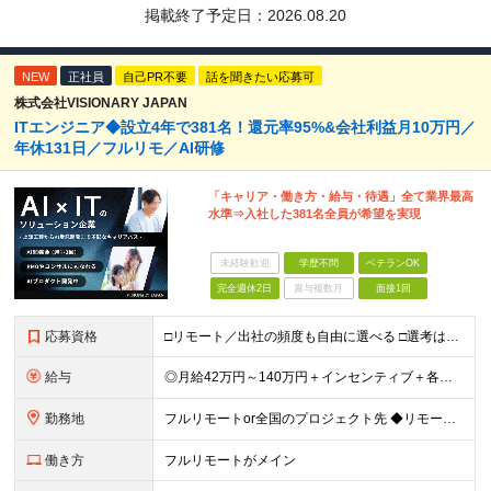
掲載終了予定日：
2026.08.20
NEW
正社員
自己PR不要
話を聞きたい応募可
株式会社VISIONARY JAPAN
ITエンジニア◆設立4年で381名！還元率95%&会社利益月10万円／
年休131日／フルリモ／AI研修
「キャリア・働き方・給与・待遇」全て業界最高
水準⇒入社した381名全員が希望を実現
未経験歓迎
学歴不問
ベテランOK
完全週休2日
賞与複数月
面接1回
応募資格
□リモート／出社の頻度も自由に選べる □選考は役員とWeb面談1回のみ □学歴不問／第二新卒歓迎／ブランクOK 【応募条件】 ◎ITエンジニアの実務経験1年以上をお持ちの方 └言語・業界・ジャンル不
給与
◎月給42万円～140万円＋インセンティブ＋各種手当 ・エンジニア平均年収640万円 ・入社したエンジニア全員年収UP！平均180万円UP！ ・還元率80~95%！平均還元率86.9% ・単価連動型⇒
勤務地
フルリモートor全国のプロジェクト先 ◆リモート実施率93%（リモート／出社の頻度も自分で選べる） ◆UIターン歓迎！転勤なし ※(変更の範囲)上記を除く当社関連勤務地 ＼独立した評価機関による評価
働き方
フルリモートがメイン