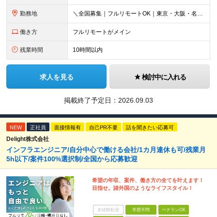
勤務地
＼全国募集｜フルリモートOK｜東京・大阪・名古屋エリアは出社案件も豊富／ 【1】フルリモートの場合…全国各地にて完全在宅勤務が可能！強制的な出社日もありません。 【2】出社の場合…本社、大阪支店、も
働き方
フルリモートがメイン
残業時間
10時間以内
求人を見る
検討中に入れる
掲載終了予定日：
2026.09.03
NEW
正社員
面接情報有
自己PR不要
話を聞きたい応募可
Delight株式会社
インフラエンジニア/自分中心で働ける会社/1カ月連休も可/残業月
5h以下/案件100%選択制/全国から応募歓迎
希望の年収、案件、働き方の全てを叶えます！
目指せ。諸外国のようなライフスタイル！
未経験歓迎
学歴不問
ベテランOK