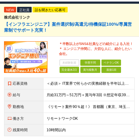
NEW
正社員
話を聞きたい応募可
株式会社リンク
【インフラエンジニア】案件選択制/高還元/待機保証100%/専属営
業制でサポート充実！
＊半数以上がSNS&社員などの紹介による入社！
＊ エンジニア仲間に、大切な人に、紹介したい
会社。
未経験歓迎
学歴不問
ベテランOK
完全週休2日
賞与複数月
面接1回
応募資格
＜必須＞ IT業界で何らかの実務経験を半年以上お持ちの方（使用言語不問） ＜こんなご希望があれば、ぜひ当社にご相談ください＞ ◎ スキルや成果にしっかり見合った給与を受け取りたい ◎ 残業を
給与
月給31万円～51万円＋賞与年3回 ※想定年収394万円～1,032万円 ★年間300万円の賞与実績あり ★平均昇給額3万円 ★エンジニアへの還元率75％（実質78.9%） ※経験・能力を考慮し
勤務地
《リモート案件90％超！》 首都圏（東京、埼玉、千葉、神奈川）、大阪、名古屋、福岡のプロジェクト先やリモートでの勤務となります。 ※面接から入社まで全てオンラインで完結できます！ ※帰社日自
働き方
リモートワークOK
残業時間
10時間以内