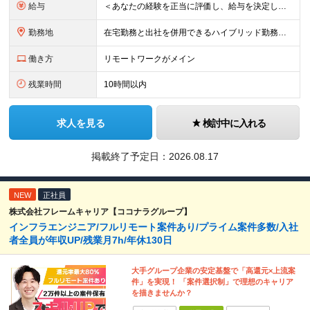
給与
＜あなたの経験を正当に評価し、給与を決定します！＞ 想定年収450万円～1,000万円 └月給30万8000円～＋賞与年2回 ◎在宅勤務手当あり ◎交通費100％支給 ◎資格取得奨励制度(一時金/資格
勤務地
在宅勤務と出社を併用できるハイブリッド勤務！ （出社は週1～3日程度ですが、ご希望に合わせて柔軟に対応可能です。） ≪東京オフィス≫ 東京都新宿区西新宿2-6-1 新宿住友ビル26F ※(業務の変
働き方
リモートワークがメイン
残業時間
10時間以内
求人を見る
検討中に入れる
掲載終了予定日：
2026.08.17
NEW
正社員
株式会社フレームキャリア【ココナラグループ】
インフラエンジニア/フルリモート案件あり/プライム案件多数/入社
者全員が年収UP/残業月7h/年休130日
大手グループ企業の安定基盤で「高還元×上流案
件」を実現！ 「案件選択制」で理想のキャリア
を描きませんか？