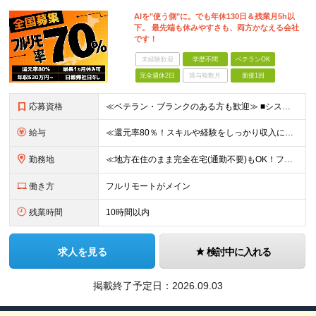
AIを"使う側"に。でも年休130日＆残業月5h以
下。 最先端も休みやすさも、両方かなえる会社
です！
未経験歓迎
学歴不問
ベテランOK
完全週休2日
賞与複数月
面接1回
応募資格
≪ベテラン・ブランクのある方も歓迎≫ ■システム開発の実務経験をお持ちの方（言語・工程・年数不問） ■学歴不問 ≪こんな方はぜひご応募ください≫ □AIを武器に、市場価値を高めたい □AIツールを実
給与
≪還元率80％！スキルや経験をしっかり収入に反映します≫ 年俸530万円以上＋業績賞与 ※スキル・経験を考慮の上、優遇いたします ※上記年俸を12分割し、月1回支給します ※上記年俸には固定残業代月
勤務地
≪地方在住のまま完全在宅(通勤不要)もOK！フルリモート7割、ハイブリッド2割！≫ ご自宅でのリモートワーク、または東京都、神奈川、埼玉、千葉を中心とするお客様先での勤務 ■本社アクセス 東京都豊島
働き方
フルリモートがメイン
残業時間
10時間以内
求人を見る
検討中に入れる
掲載終了予定日：
2026.09.03