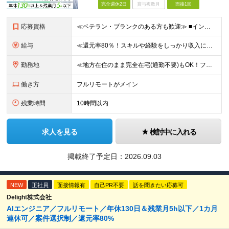
完全週休2日
賞与複数月
面接1回
応募資格
≪ベテラン・ブランクのある方も歓迎≫ ■インフラエンジニアとしての実務経験をお持ちの方(運用・保守のみやオンプレミスのみの経験でもOK) ■学歴不問 ≪こんな方はぜひご応募ください≫ □ワークライフ
給与
≪還元率80％！スキルや経験をしっかり収入に反映します≫ 年俸530万円以上＋業績賞与 ※スキル・経験を考慮の上、優遇いたします ※上記年俸を12分割し、月1回支給します ※上記年俸には固定残業代
勤務地
≪地方在住のまま完全在宅(通勤不要)もOK！フルリモート7割、ハイブリッド2割！≫ ご自宅でのリモートワーク、または東京都、神奈川、埼玉、千葉を中心とするお客様先での勤務 ■本社アクセス 東京都豊島
働き方
フルリモートがメイン
残業時間
10時間以内
求人を見る
検討中に入れる
掲載終了予定日：
2026.09.03
NEW
正社員
面接情報有
自己PR不要
話を聞きたい応募可
Delight株式会社
AIエンジニア／フルリモート／年休130日＆残業月5h以下／1カ月
連休可／案件選択制／還元率80%