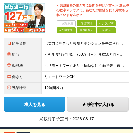
＜SES業界の働き方に疑問を抱いた方へ＞ 還元率
の数字マジックに、あなたの価値を低く見積もら
れていませんか？
未経験歓迎
学歴不問
ベテランOK
完全週休2日
賞与複数月
面接1回
応募資格
【実力に見合った報酬とポジションを手に入れたい方】 ●システム開発の実務経験（目安：8年以上） ●プロジェクトリーダーやチームマネジメントの経験（目安：2年以上） ※学歴不問 ★こんな方にピッタリで
給与
＜初年度想定年収：750万円～＞ 月給50万円～＋諸手当＋決算賞与＋寸志の計2回 ※経験・スキルを考慮し決定します。 ※固定残業代（30時間分／9.5万円～）を含みます。超過分は別途支給します。 ※試
勤務地
＼リモートワークあり・転勤なし／ 勤務先：東京都23区、神奈川県、千葉県、埼玉県の各プロジェクト先 ※リモートワーク可能ですが案件により変更の場合がございます。 ■本社 東京都豊島区南池袋1-16-
働き方
リモートワークOK
残業時間
10時間以内
求人を見る
検討中に入れる
掲載終了予定日：
2026.08.17