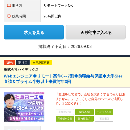
働き方
リモートワークOK
残業時間
20時間以内
求人を見る
検討中に入れる
掲載終了予定日：
2026.09.03
NEW
正社員
自己PR不要
株式会社ハイデックス
Webエンジニア◆リモート案件6～7割◆前職給与保証◆大手SIer
直請＆プライム半数以上◆賞与年3回
「無理をしてまで、会社を大きくするつもりはあ
りません。」 じっくりと自分のペースで成長し
ていけばOKです！
未経験歓迎
学歴不問
ベテランOK
完全週休2日
賞与複数月
面接1回