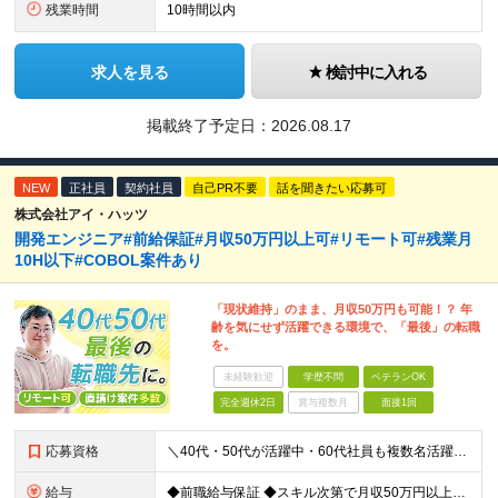
残業時間
10時間以内
求人を見る
検討中に入れる
掲載終了予定日：
2026.08.17
NEW
正社員
契約社員
自己PR不要
話を聞きたい応募可
株式会社アイ・ハッツ
開発エンジニア#前給保証#月収50万円以上可#リモート可#残業月
10H以下#COBOL案件あり
「現状維持」のまま、月収50万円も可能！？ 年
齢を気にせず活躍できる環境で、「最後」の転職
を。
未経験歓迎
学歴不問
ベテランOK
完全週休2日
賞与複数月
面接1回
応募資格
＼40代・50代が活躍中・60代社員も複数名活躍中／ ◆何らかの開発経験が1年以上ある方 ◆学歴不問 ≪多彩な案件をご用意≫ Java、PHP、C、C⁺⁺、COBOLなどを活かせる案件多数！ これま
給与
◆前職給与保証 ◆スキル次第で月収50万円以上も可能！ 年俸制：400万円～700万円 ※経験、スキル、前職年収等を考慮の上、当社規定により優遇 ※12分割（月額33万円以上）した金額を毎月支給