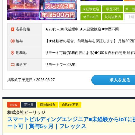
未経験歓迎
学歴不問
第二新
休日120日
賞与複数月
上場
応募資格
★20代～30代活躍中 ★未経験歓迎 ■学歴不問
給与
勤務地
働き方
リモートワークOK
求人を見る
掲載終了予定日：
2026.08.27
NEW
正社員
面接情報有
自己PR不要
株式会社ビーリッジ
スマートビルディングエンジニア■未経験からIoTに
ート可｜賞与5ヶ月｜フレックス