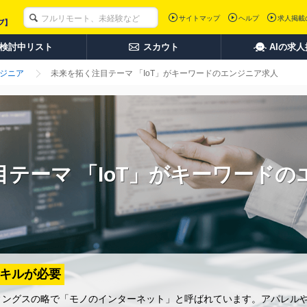
サイトマップ
ヘルプ
求人掲載
検討中リスト
スカウト
AIの求
ンジニア
未来を拓く注目テーマ 「IoT」がキーワードのエンジニア求人
テーマ 「IoT」がキーワード
スキルが必要
スィングスの略で「モノのインターネット」と呼ばれています。アパレル