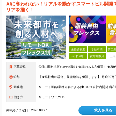
AIに奪われない！リアルを動かすスマートビル開発
リアを描く！
未経験歓迎
学歴不問
第二新
休日120日
賞与複数月
上場
応募資格
◎ITに関わる何らかの経験や知識のある方優遇！ ★20代
給与
勤務地
働き方
リモートワークOK
求人を見る
掲載終了予定日：
2026.08.27