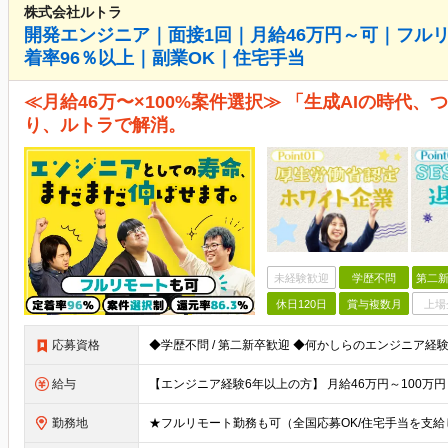
株式会社ルトラ
開発エンジニア｜面接1回｜月給46万円～可｜フル
着率96％以上｜副業OK｜住宅手当
≪月給46万〜×100%案件選択≫ 「生成AIの時代
り、ルトラで解消。
未経験歓迎
学歴不問
第二新
休日120日
賞与複数月
上場
応募資格
給与
勤務地