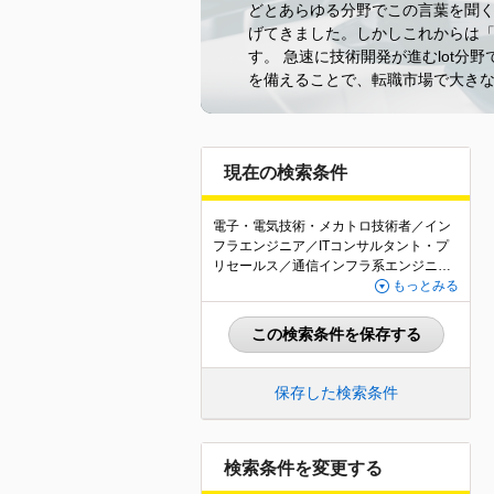
どとあらゆる分野でこの言葉を聞く
げてきました。しかしこれからは
す。 急速に技術開発が進むlot
を備えることで、転職市場で大き
現在の検索条件
電子・電気技術・メカトロ技術者／イン
フラエンジニア／ITコンサルタント・プ
リセールス／通信インフラ系エンジニア
／Webバックエンドエンジニア（SE）／
もっとみる
基幹システム系エンジニア（SE）／組み
込み系・IoTエンジニア（SE）／その他
この検索条件を保存する
アプリケーション開発エンジニア（SE）
／Webバックエンドエンジニア（PG）／
Webフロントエンドエンジニア（PG）／
保存した検索条件
基幹システム系エンジニア（PG）／組み
込み系・IoTエンジニア（PG）／その
他・アプリケーション開発エンジニア
（PG）／QAエンジニア・テスター／テ
検索条件を変更する
クニカルサポート・ヘルプデスク／セキ