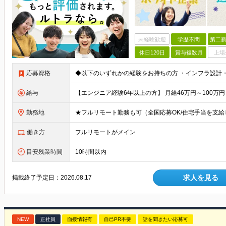
未経験歓迎
学歴不問
第二新
休日120日
賞与複数月
上場
応募資格
給与
勤務地
働き方
フルリモートがメイン
目安残業時間
10時間以内
求人を見る
掲載終了予定日：
2026.08.17
NEW
正社員
面接情報有
自己PR不要
話を聞きたい応募可