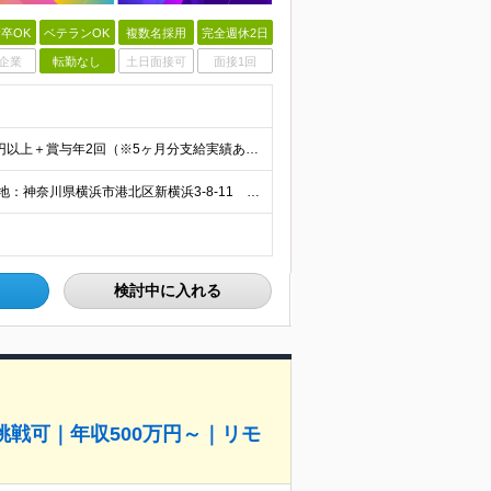
卒OK
ベテランOK
複数名採用
完全週休2日
企業
転勤なし
土日面接可
面接1回
【★経験者の場合、前職給与を保証します】 月給30万円以上＋賞与年2回（※5ヶ月分支給実績あり） ※上記は最低保証額です。 ご経験やスキルに応じて当社規定内で決定します ※試用期間3ヶ月間あり・労
リモート可能(業務内容による)◆100％自社内開発 所在地：神奈川県横浜市港北区新横浜3-8-11 メットライフ新横浜ビル10F (変更の範囲)上記を除く当社関連勤務地 ※機器の導入立会いのため出
検討中に入れる
挑戦可｜年収500万円～｜リモ