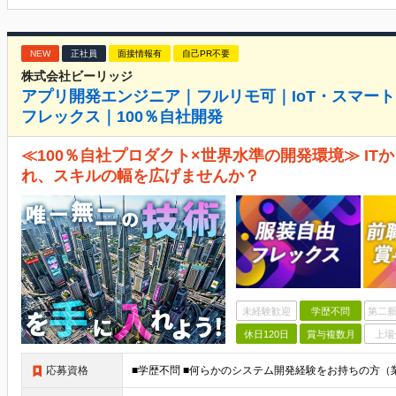
NEW
正社員
面接情報有
自己PR不要
株式会社ビーリッジ
アプリ開発エンジニア｜フルリモ可｜IoT・スマート
フレックス｜100％自社開発
≪100％自社プロダクト×世界水準の開発環境≫ IT
れ、スキルの幅を広げませんか？
未経験歓迎
学歴不問
第二新
休日120日
賞与複数月
上場
応募資格