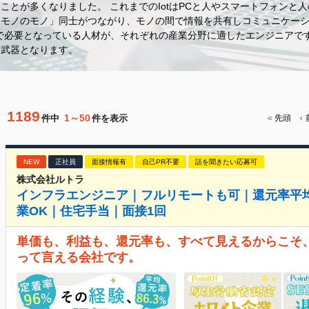
ことが多くなりました。 これまでのIotはPCと人やスマートフォンと
「モノのモノ」同士がつながり、モノの間で情報を共有しコミュニケー
分野で必要となっている人材が、それぞれの産業分野に適したエンジニア
な武器となります。
1189
1～50
件中
件を表示
先頭
NEW
正社員
面接情報有
自己PR不要
話を聞きたい応募可
株式会社ルトラ
インフラエンジニア｜フルリモートも可｜還元率平均8
業OK｜住宅手当｜面接1回
単価も、利益も、還元率も、すべて見えるからこそ、
って言える会社です。