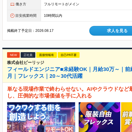
働き方
フルリモートがメイン
目安残業時間
10時間以内
求人を見る
掲載終了予定日：
2026.08.17
NEW
正社員
面接情報有
自己PR不要
株式会社ビーリッジ
フィールドエンジニア■未経験OK｜月給30万～｜
月｜フレックス｜20～30代活躍
単なる現場作業で終わらせない。AIやクラウドなど
し、圧倒的な市場価値を手に入れる