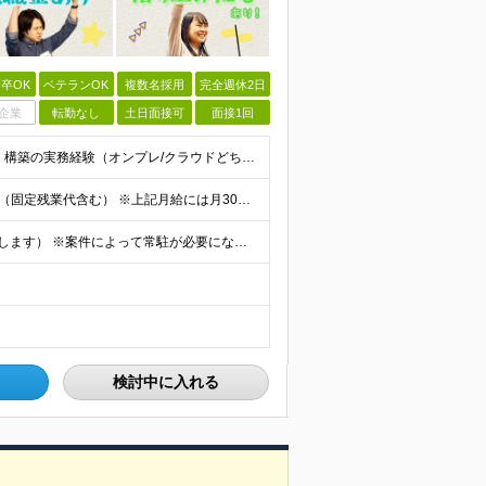
卒OK
ベテランOK
複数名採用
完全週休2日
企業
転勤なし
土日面接可
面接1回
◆以下のいずれかの経験をお持ちの方 ・インフラ設計・構築の実務経験（オンプレ/クラウドどちらもOK） ・クラウド環境下での運用保守に関する実務経験 ◆学歴不問 ＜こんな方は特に歓迎します＞ ◎これま
【エンジニア経験6年以上の方】 月給46万円～100万円（固定残業代含む） ※上記月給には月30時間分の固定残業代（月8万7,400円～月19万円）を含む。超過分は全額支給。 【エンジニア経験4年以
★フルリモート勤務も可（全国応募OK/住宅手当を支給します） ※案件によって常駐が必要になる場合があります。 ※希望がない限り、転勤はありません ※U・Iターン歓迎 ★ルトラの社員は全国各地で活躍中
検討中に入れる