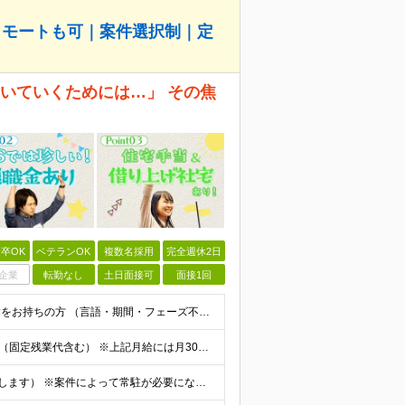
リモートも可｜案件選択制｜定
、ついていくためには…」 その焦
卒OK
ベテランOK
複数名採用
完全週休2日
企業
転勤なし
土日面接可
面接1回
◆学歴不問 / 第二新卒歓迎 ◆何かしらのエンジニア経験をお持ちの方 （言語・期間・フェーズ不問） 経験浅めの方も遠慮なくご応募ください！ ■入社前Q＆A ────── ◎実力に見合った報酬が手に
【エンジニア経験6年以上の方】 月給46万円～100万円（固定残業代含む） ※上記月給には月30時間分の固定残業代（月8万7,400円～月19万円）を含む。超過分は全額支給。 【エンジニア経験4年以
★フルリモート勤務も可（全国応募OK/住宅手当を支給します） ※案件によって常駐が必要になる場合があります。 ※希望がない限り、転勤はありません ※U・Iターン歓迎 ★ルトラの社員は全国各地で活躍中