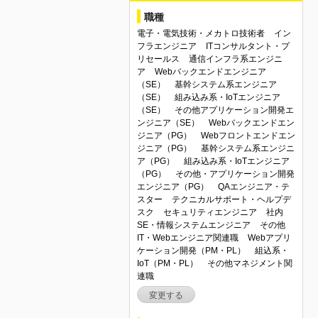
ュリティエンジニア／社内SE・情報シス
職種
テムエンジニア／その他IT・Webエンジ
ニア関連職／Webアプリケーション開発
電子・電気技術・メカトロ技術者
イン
（PM・PL）／組込系・IoT（PM・PL）
フラエンジニア
ITコンサルタント・プ
／その他マネジメント関連職
リセールス
通信インフラ系エンジニ
ア
Webバックエンドエンジニア
（SE）
基幹システム系エンジニア
（SE）
組み込み系・IoTエンジニア
（SE）
その他アプリケーション開発エ
ンジニア（SE）
Webバックエンドエン
ジニア（PG）
Webフロントエンドエン
ジニア（PG）
基幹システム系エンジニ
ア（PG）
組み込み系・IoTエンジニア
（PG）
その他・アプリケーション開発
エンジニア（PG）
QAエンジニア・テ
スター
テクニカルサポート・ヘルプデ
スク
セキュリティエンジニア
社内
SE・情報システムエンジニア
その他
IT・Webエンジニア関連職
Webアプリ
ケーション開発（PM・PL）
組込系・
IoT（PM・PL）
その他マネジメント関
連職
変更する