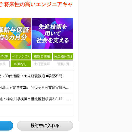
で 将来性の高いエンジニアキャ
卒OK
ベテランOK
複数名採用
完全週休2日
企業
転勤なし
土日面接可
面接1回
～30代活躍中 ★未経験歓迎 ■学歴不問
【★経験者の場合、前職給与を保証します】 月給30万円以上＋賞与年2回（※5ヶ月分支給実績あり） ※上記は最低保証額です。 ご経験やスキルに応じて当社規定内で決定します ※試用期間3ヶ月間あり・労
リモート可能(業務内容による)◆100％自社内開発 所在地：神奈川県横浜市港北区新横浜3-8-11 メットライフ新横浜ビル10F (変更の範囲)上記を除く当社関連勤務地 ※機器の導入立会いのため出
検討中に入れる