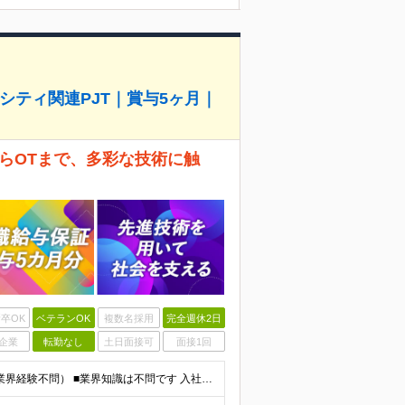
シティ関連PJT｜賞与5ヶ月｜
からOTまで、多彩な技術に触
卒OK
ベテランOK
複数名採用
完全週休2日
企業
転勤なし
土日面接可
面接1回
■学歴不問 ■何らかのシステム開発経験をお持ちの方（業界経験不問） ■業界知識は不問です 入社後にはニッチな業界知識が必要になりますが、 入社時点の知識量は不問です！ 「エンジニアとして自分にしか