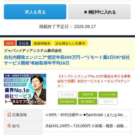
求人を見る
検討中に入れる
掲載終了予定日：
2026.08.17
NEW
正社員
面接情報有
話を聞きたい応募可
ジャパンメディアシステム株式会社
自社内開発エンジニア*想定年収600万円～*リモート週2日OK*自社
サービス開発*有給取得年平均16日
【オンプレミスシェアNo.1のIT製品を有する事業
会社で活躍】自社サービスをトータルプロデュー
ス！
未経験歓迎
学歴不問
ベテランOK
完全週休2日
賞与複数月
面接1回
応募資格
≪30代・40代活躍中≫ ■TypeScript（またはJavaScript）、PHP、Java、C/C++ のいずれかを使用した開発の実務経験がある方 ■学歴不問
給与
月給431,100円～716,000円 ※前職・職歴・経験・能力を考慮の上、優遇します ※上記給与には月30時間分の固定残業代（81,000円～134,000円）を含みます 超過分は別途支給します