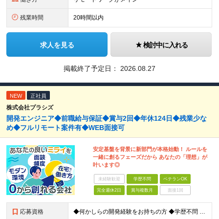
残業時間
20時間以内
求人を見る
検討中に入れる
掲載終了予定日：
2026.08.27
NEW
正社員
株式会社プラシズ
開発エンジニア◆前職給与保証◆賞与2回◆年休124日◆残業少な
め◆フルリモート案件有◆WEB面接可
安定基盤を背景に新部門が本格始動！ ルールを
一緒に創るフェーズだから あなたの「理想」が
叶います◎
未経験歓迎
学歴不問
ベテランOK
完全週休2日
賞与複数月
面接1回
応募資格
◆何かしらの開発経験をお持ちの方 ◆学歴不問 ◆20代～40代活躍中 ◆こんな方にピッタリです ・会社のルールに縛られず、柔軟に働きたい ・自分の意見を聞いてくれる環境を探している ・安定した経営基