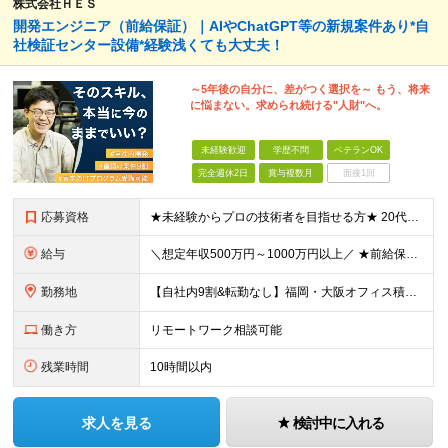
株式会社ＨＥＳ
開発エンジニア（前給保証）｜AIやChatGPT等の新規案件あり*自
社検証センター設備*経験浅くても大丈夫！
～5年後の自分に、差がつく選択を～ もう、将来
に悩まない。求められ続ける"人財"へ。
未経験歓迎
学歴不問
ベテランOK
完全週休2日
賞与複数月
面接1回
応募資格
★未経験からプロの技術者を目指せる方★ 20代の若手から50代のベテランまで、幅広いエンジニアが活躍中。 何かしらの開発経験をお持ちの方は優遇します。 あなたの適性に合った案件からお任せ。 要件定
給与
＼想定年収500万円～1000万円以上／ ★前給保証 月給40万円～＋賞与年2回＋決算賞与＋残業代＋各種手当 ※試用期間6カ月（待遇・給与・雇用形態の差異なし） ※スキルや経験により給与を決定いたし
勤務地
【自社内9割&転勤なし】福岡・大阪オフィス積極採用中 東京・福岡・大阪オフィス、プロジェクト先のいずれかでの勤務となります。プロジェクト先での勤務はほとんどありません。 ■東京オフィス：東京都品川区
働き方
リモートワーク相談可能
残業時間
10時間以内
求人を見る
検討中に入れる