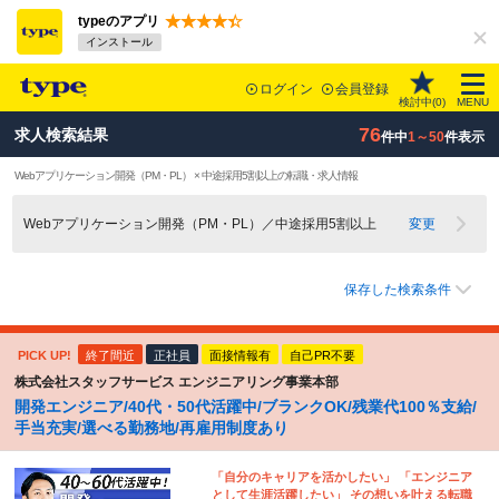
typeのアプリ
インストール
ログイン
会員登録
検討中(
0
)
MENU
76
求人検索結果
件中
1～50
件表示
Webアプリケーション開発（PM・PL） × 中途採用5割以上の転職・求人情報
Webアプリケーション開発（PM・PL）／中途採用5割以上
変更
保存した検索条件
PICK UP!
終了間近
正社員
面接情報有
自己PR不要
株式会社スタッフサービス エンジニアリング事業本部
開発エンジニア/40代・50代活躍中/ブランクOK/残業代100％支給/
手当充実/選べる勤務地/再雇用制度あり
「自分のキャリアを活かしたい」 「エンジニア
として生涯活躍したい」 その想いを叶える転職