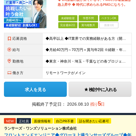
急上昇中 ◆ 時代に求められるPMOになろう。
未経験歓迎
学歴不問
ベテランOK
完全週休2日
賞与複数月
面接1回
応募資格
◆高卒以上 ◆IT業界での実務経験がある方（開発・インフラ・サポート等、職種不問） ★マネジメント・PMOの経験は一切問いません！ ～こんな方は向いています～ ・2〜3人の小規模なチームで、リーダー
給与
◆月給40万円～70万円＋賞与年2回 ※経験・年齢・能力を考慮の上、当社規定により優遇いたします ※試用期間1ヶ月あり、待遇等に差異なし ※残業代別途全額支給 ＜平均年収600万円＞ 年収420万円
勤務地
◆東京・神奈川・埼玉・千葉などの各プロジェクト先 ※希望勤務地を考慮します。 ※お客様先の9割は、東京23区内です。 ※転居を伴う転勤はありません。 ※客先常駐の場合はクライアントのルールに準じます。
働き方
リモートワークがメイン
求人を見る
検討中に入れる
5
掲載終了予定日：
2026.08.10
残り
日
NEW
正社員
面接情報有
自己PR不要
話を聞きたい応募可
ランサーズ・ワンズソリューション株式会社
フロントエンドエンジニア◆グロース上場ランサーズグループ◆年