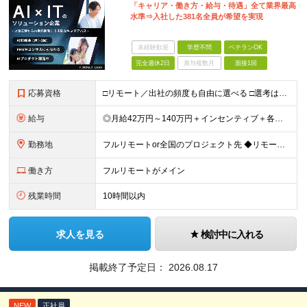
「キャリア・働き方・給与・待遇」全て業界最高
水準⇒入社した381名全員が希望を実現
未経験歓迎
学歴不問
ベテランOK
完全週休2日
賞与複数月
面接1回
応募資格
□リモート／出社の頻度も自由に選べる □選考は役員とWeb面談1回のみ □学歴不問／第二新卒歓迎／ブランクOK 【応募条件】 ◎ITエンジニアの実務経験1年以上をお持ちの方 └言語・業界・ジャンル不
給与
◎月給42万円～140万円＋インセンティブ＋各種手当 ・エンジニア平均年収640万円 ・入社したエンジニア全員年収UP！平均180万円UP！ ・還元率80~95%！平均還元率86.9% ・単価連動型⇒
勤務地
フルリモートor全国のプロジェクト先 ◆リモート実施率93%（リモート／出社の頻度も自分で選べる） ◆UIターン歓迎！転勤なし ※(変更の範囲)上記を除く当社関連勤務地 ＼独立した評価機関による評価
働き方
フルリモートがメイン
残業時間
10時間以内
求人を見る
検討中に入れる
掲載終了予定日：
2026.08.17
NEW
正社員