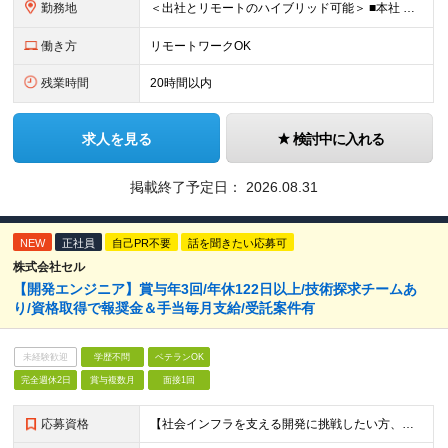
勤務地
＜出社とリモートのハイブリッド可能＞ ■本社 東京都千代田区外神田2-14-10 第2電波ビル2F ■大阪支店 大阪府大阪市淀川区西中島5-14-22 リクルート新大阪ビル5F ※（変更の範囲）会社の
働き方
リモートワークOK
残業時間
20時間以内
求人を見る
検討中に入れる
掲載終了予定日：
2026.08.31
NEW
正社員
自己PR不要
話を聞きたい応募可
株式会社セル
【開発エンジニア】賞与年3回/年休122日以上/技術探求チームあ
り/資格取得で報奨金＆手当毎月支給/受託案件有
未経験歓迎
学歴不問
ベテランOK
完全週休2日
賞与複数月
面接1回
応募資格
【社会インフラを支える開発に挑戦したい方、大歓迎！】 ●詳細設計の実務経験またはプログラミングの実務経験が1年以上 ●開発言語（Java、Python、C、C++、.NET系など）いずれかの実務経験