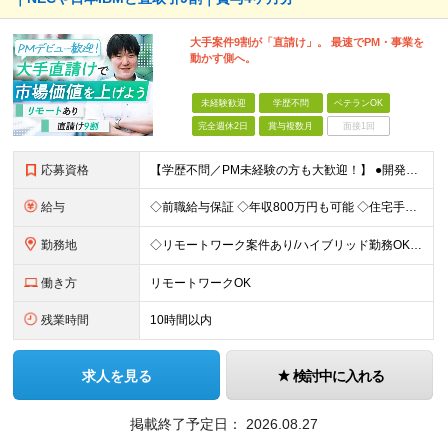
大手案件9割が「直請け」。 最速でPM・事業を
動かす側へ。
未経験歓迎
学歴不問
ベテランOK
完全週休2日
賞与複数月
面接1回
応募資格
【学歴不問／PM未経験の方も大歓迎！】 ●開発エンジニアとしての実務経験をお持ちの方 ～採用担当者より～ 「PM経験が一切ない」という方もご心配なく！ 面接で一番大切にしているのは「これまでどんな業
給与
◇前職給与保証 ◇年収800万円も可能 ◇住宅手当・賞与年間4か月支給実績あり＋業績により、別途決算賞与あり 【PM・PL候補】 数名規模のチームでの進捗管理や、後輩・メンバーの指導・フォロー経験が
勤務地
◇リモートワーク案件あり/ハイブリッド勤務OK 【本社】東京都豊島区高田3-14-29 KDX高田馬場ビル2F ┗都内、神奈川県のプロジェクト先での勤務もございます。 ＜プロジェクト先エリア例＞
働き方
リモートワークOK
残業時間
10時間以内
求人を見る
検討中に入れる
掲載終了予定日：
2026.08.27