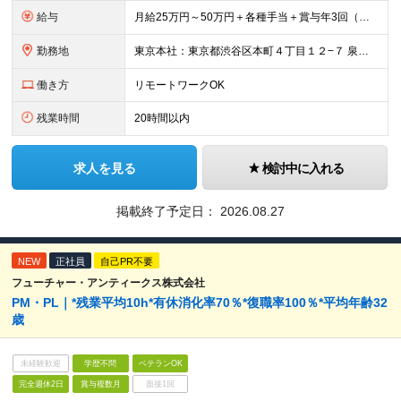
給与
月給25万円～50万円＋各種手当＋賞与年3回（実績5ヶ月分あり） ※経験・能力に応じて給与を決定します ※残業代は1分単位で全額支給いたします
勤務地
東京本社：東京都渋谷区本町４丁目１２−７ 泉西新宿ビル ３階 または近郊の開発プロジェクト先 ※リモートワーク・ハイブリッド勤務（在宅＋出社）を導入しています。 ※プロジェクトのフェーズやセキュリテ
働き方
リモートワークOK
残業時間
20時間以内
求人を見る
検討中に入れる
掲載終了予定日：
2026.08.27
NEW
正社員
自己PR不要
フューチャー・アンティークス株式会社
PM・PL｜*残業平均10h*有休消化率70％*復職率100％*平均年齢32
歳
未経験歓迎
学歴不問
ベテランOK
完全週休2日
賞与複数月
面接1回