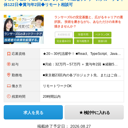
休122日◆賞与年2回◆リモート相談可
ランサーズGの安定基盤と、広がるキャリアの選
択肢。 技術を磨きながら、あなただけの未来を
描きませんか？
未経験歓迎
学歴不問
ベテランOK
完全週休2日
賞与複数月
面接1回
応募資格
★20～30代活躍中！ ■React、TypeScript、JavaScriptのいずれかを用いた開発経験をお持ちの方（2年以上） ■Git/GitHub等を用いたチーム開発経験 ■学歴不問 ★何ら
給与
■月給：32万円～57万円 ＋ 賞与年2回 ★経験5年以上・リーダーレベルの方であれば、 月給50万円以上でのスタートも想定しています！ ※予定年収：450万円～800万円 ※経験・スキルを最大
勤務地
■東京都23区内の各プロジェクト先、またはご自宅でのハイブリッド勤務 【本社】 東京都港区西新橋1-18-6 クロスオフィス内幸町 13階 基本的に顧客常駐先での勤務となります。 ■一部完全在宅
働き方
リモートワークOK
残業時間
20時間以内
求人を見る
検討中に入れる
掲載終了予定日：
2026.08.27