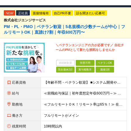
NEW
正社員
面接情報有
自己PR不要
話を聞きたい応募可
株式会社ジエンジサービス
PM・PL・PMO｜ベテラン歓迎｜5名規模の少数チームが中心｜フ
ルリモートOK｜直請け7割｜年収600万円〜
＼ベテランエンジニアの力が必要です／ 自社チ
ームのPMとして新たな挑戦をしませんか
未経験歓迎
学歴不問
ベテランOK
完全週休2日
賞与複数月
面接1回
応募資格
【年齢不問・ベテラン歓迎】 ■システム開発やインフラの実務経験をお持ちの方（言語・工程・年数不問） ■学歴不問 ≪こんな方はぜひご応募ください≫ □SE経験を積んだがリーダー・PLのポジションがない
給与
≪前職給与保証｜初年度想定年収600万円～≫ 月給45万円以上＋決算賞与＋交通費 ※スキル・経験を考慮の上、優遇します ※上記月給には固定残業代月20時間分(5万1000円以上)を含みます。超過し
勤務地
≪フルリモートＯＫ！リモート率は65％！≫ 在宅勤務または東京・神奈川・埼玉・千葉のお客様先での勤務 ■本社 東京都港区芝2-22-15 STKビル 1F (変更の範囲)上記を除く当社関連勤務地
働き方
フルリモートがメイン
残業時間
10時間以内