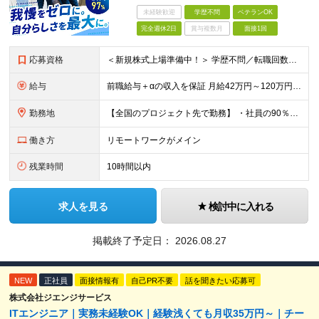
未経験歓迎
学歴不問
ベテランOK
完全週休2日
賞与複数月
面接1回
応募資格
＜新規株式上場準備中！＞ 学歴不問／転職回数不問／20代～50代の幅広い年代が活躍中です！ ▼必須要件 何らかのシステム開発経験をお持ちの方（開発・インフラ不問） ▼歓迎条件 プロジェクトマネジメ
給与
前職給与＋αの収入を保証 月給42万円～120万円＋各種手当＋賞与 給与基準が明確かつ高還元です。 一人ひとりが安定した環境のもと、長く活躍できる職場を目指しています。 ※平均年収650万円 ・還
勤務地
【全国のプロジェクト先で勤務】 ・社員の90％以上がリモートワークを導入 ・フルリモートで全国各地から勤務可 【本社】 埼玉県草加市谷塚町580-1 エスワンプラザ3F-1 【東京営業所】 東京都
働き方
リモートワークがメイン
残業時間
10時間以内
求人を見る
検討中に入れる
掲載終了予定日：
2026.08.27
NEW
正社員
面接情報有
自己PR不要
話を聞きたい応募可
株式会社ジエンジサービス
ITエンジニア｜実務未経験OK｜経験浅くても月収35万円～｜チー