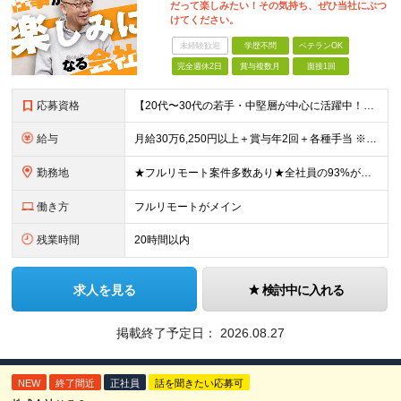
だって楽しみたい！その気持ち、ぜひ当社にぶつ
けてください。
未経験歓迎
学歴不問
ベテランOK
完全週休2日
賞与複数月
面接1回
応募資格
【20代〜30代の若手・中堅層が中心に活躍中！】 ●何らかのシステム開発経験をお持ちの方（目安2年以上／言語不問） ●学歴不問 ★こんな方にピッタリ★ ・前職の組織体制に孤独を感じていた方 ・フルリ
給与
月給30万6,250円以上＋賞与年2回＋各種手当 ※経験・スキルを考慮の上、当社規定により優遇します。 ※上記金額には月12時間分の固定残業代(2万6,250円～)を含みます。超過分は全額別途支給し
勤務地
★フルリモート案件多数あり★全社員の93%がリモート勤務を活用中 本社（東京都千代田区）または各プロジェクト先（東京・神奈川・千葉・埼玉など） 本社：東京都千代田区岩本町3丁目5−2 合人社東京秋葉
働き方
フルリモートがメイン
残業時間
20時間以内
求人を見る
検討中に入れる
掲載終了予定日：
2026.08.27
NEW
終了間近
正社員
話を聞きたい応募可