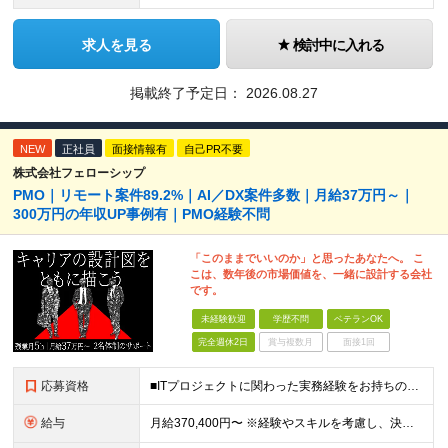
求人を見る
検討中に入れる
掲載終了予定日：
2026.08.27
NEW
正社員
面接情報有
自己PR不要
株式会社フェローシップ
PMO｜リモート案件89.2%｜AI／DX案件多数｜月給37万円～｜
300万円の年収UP事例有｜PMO経験不問
「このままでいいのか」と思ったあなたへ。 こ
こは、数年後の市場価値を、一緒に設計する会社
です。
未経験歓迎
学歴不問
ベテランOK
完全週休2日
賞与複数月
面接1回
応募資格
■ITプロジェクトに関わった実務経験をお持ちの方（年数・職種不問） ■学歴不問 開発、Webディレクター、進行管理など、これまでの経験を活かせます。 PMOとしての実務経験は問いません。 ＼こんな
給与
月給370,400円〜 ※経験やスキルを考慮し、決定いたします ※上記金額には固定残業代（30時間分/70,400円～）を含みます。超過分は別途全額支給いたします ※試用期間6カ月あり（期間中の給与・