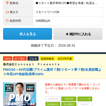
勤務地
◆リモート案件率89.2%◆希望を考慮／転居を伴う転勤なし 一都三県のクライアント先＋在宅勤務（案件により異なります） 【本社】東京都千代田区内幸町2-2-3 日比谷国際ビル3F (変更の範囲)上
働き方
リモートワークOK
残業時間
10時間以内
求人を見る
検討中に入れる
掲載終了予定日：
2026.08.31
NEW
終了間近
正社員
面接情報有
自己PR不要
株式会社Ｃｏｎｃｅｐｔ Ｐｒｅｓｅｎｔｓ
PMO/20～50代活躍/プライム案件７割/リモート率７割/全員前職よ
り年収UP/有給取得率100%
提案から納品まで一気通貫で携われる！ エンド
ユーザーと直結したモノづくりを体験しません
か。
未経験歓迎
学歴不問
ベテランOK
完全週休2日
賞与複数月
面接1回