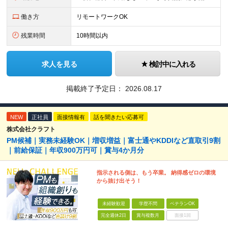
働き方
リモートワークOK
残業時間
10時間以内
求人を見る
検討中に入れる
掲載終了予定日：
2026.08.17
NEW
正社員
面接情報有
話を聞きたい応募可
株式会社クラフト
PM候補｜実務未経験OK｜増収増益｜富士通やKDDIなど直取引9割
｜前給保証｜年収900万円可｜賞与4か月分
指示される側は、もう卒業。 納得感ゼロの環境
から抜け出そう！
未経験歓迎
学歴不問
ベテランOK
完全週休2日
賞与複数月
面接1回