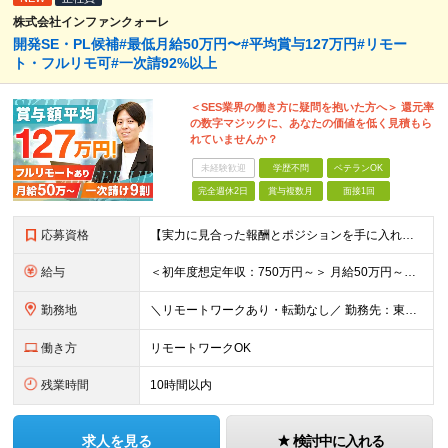
株式会社インファンクォーレ
開発SE・PL候補#最低月給50万円〜#平均賞与127万円#リモー
ト・フルリモ可#一次請92%以上
＜SES業界の働き方に疑問を抱いた方へ＞ 還元率
の数字マジックに、あなたの価値を低く見積もら
れていませんか？
未経験歓迎
学歴不問
ベテランOK
完全週休2日
賞与複数月
面接1回
応募資格
【実力に見合った報酬とポジションを手に入れたい方】 ●システム開発の実務経験（目安：8年以上） ●プロジェクトリーダーやチームマネジメントの経験（目安：2年以上） ※学歴不問 ★こんな方にピッタリで
給与
＜初年度想定年収：750万円～＞ 月給50万円～＋諸手当＋決算賞与＋寸志の計2回 ※経験・スキルを考慮し決定します。 ※固定残業代（30時間分／9.5万円～）を含みます。超過分は別途支給します。 ※試
勤務地
＼リモートワークあり・転勤なし／ 勤務先：東京都23区、神奈川県、千葉県、埼玉県の各プロジェクト先 ※リモートワーク可能ですが案件により変更の場合がございます。 ■本社 東京都豊島区南池袋1-16-
働き方
リモートワークOK
残業時間
10時間以内
求人を見る
検討中に入れる