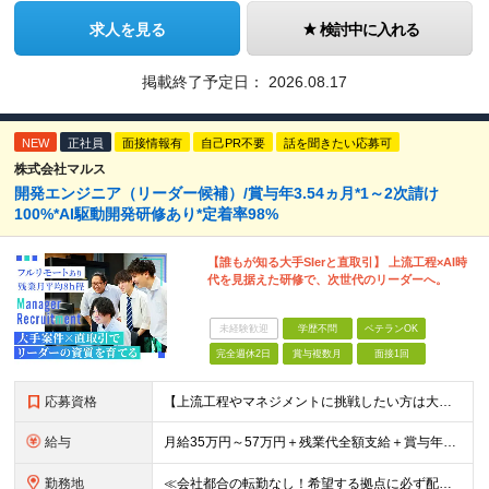
求人を見る
検討中に入れる
掲載終了予定日：
2026.08.17
NEW
正社員
面接情報有
自己PR不要
話を聞きたい応募可
株式会社マルス
開発エンジニア（リーダー候補）/賞与年3.54ヵ月*1～2次請け
100%*AI駆動開発研修あり*定着率98%
【誰もが知る大手SIerと直取引】 上流工程×AI時
代を見据えた研修で、次世代のリーダーへ。
未経験歓迎
学歴不問
ベテランOK
完全週休2日
賞与複数月
面接1回
応募資格
【上流工程やマネジメントに挑戦したい方は大歓迎です！】 ★開発エンジニアとしての実務経験をお持ちの方 ★上記に加え、下記いずれかに該当する方 ・チームのリーダー／サブリーダーの経験をお持ちの方 ・教育
給与
月給35万円～57万円＋残業代全額支給＋賞与年3.45ヵ月(リーダー経験者) 月給32万円～43万円＋残業代全額支給＋賞与年3.45ヵ月(実務経験者) 入社時想定年収： 490万円～798万円(リー
勤務地
≪会社都合の転勤なし！希望する拠点に必ず配属します。新潟Uターン・Iターン大歓迎！≫ 首都圏(東京、神奈川、千葉、埼玉)または新潟市、長岡市周辺のお客様先または各拠点での勤務となります。 ■東京支社