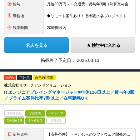
給与
月給30万円～＋交通費＋賞与年3回（決算賞与含む） ※経験・スキル・前職給与を最大限考慮し、面談のうえ決定します。 ※残業代は別途全額支給いたします。 ※試用期間3ヶ月あり（期間中の給与・待遇に差異は
勤務地
◆リモート案件あり！ 首都圏の各プロジェクト先での勤務となります。 【本社】東京都台東区台東1-38-9 イトーピア清洲橋通ビル8F ＼希望者は大阪支社勤務も可能です／ ※(変更の範囲)上記を除く当
残業時間
20時間以内
求人を見る
検討中に入れる
掲載終了予定日：
2026.08.13
NEW
正社員
自己PR不要
株式会社リサーチアンドソリューション
ITエンジニアプレイングマネージャー■年休126日以上／賞与年3回
／プライム案件比率7割以上／在宅勤務OK
未経験歓迎
学歴不問
ベテランOK
完全週休2日
賞与複数月
面接1回
応募資格
【応募条件】 ・何かしらのソフトウェア開発の経験がある方（1年以上を想定） ※コーディング経験必須 Web・オープン系（Java、C# 等）の環境でやっていた方はすぐに活躍できます！ ＼こんな方は