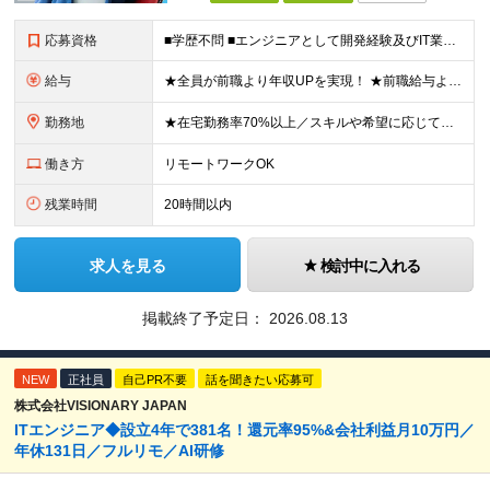
応募資格
■学歴不問 ■エンジニアとして開発経験及びIT業界でのマネジメント経験をお持ちの方 ≪こんな想いをお持ちの方にピッタリ≫ ◎大規模案件にマネジメントポジションとして携わりたい ◎今より収入もスキルも
給与
★全員が前職より年収UPを実現！ ★前職給与より120％アップ実績あり ★前職給与を最大限に考慮 ★入社4年目で年収800万円の社員も在籍！ 年俸420万円～960万円（1/12を毎月支給）＋インセ
勤務地
★在宅勤務率70%以上／スキルや希望に応じてフルリモートも可 ★転勤なし 本社または一都三県のプロジェクト先（メインは東京23区内）にて勤務いただきます！ 【本社】 東京都荒川区西日暮里5-10-
働き方
リモートワークOK
残業時間
20時間以内
求人を見る
検討中に入れる
掲載終了予定日：
2026.08.13
NEW
正社員
自己PR不要
話を聞きたい応募可
株式会社VISIONARY JAPAN
ITエンジニア◆設立4年で381名！還元率95%&会社利益月10万円／
年休131日／フルリモ／AI研修