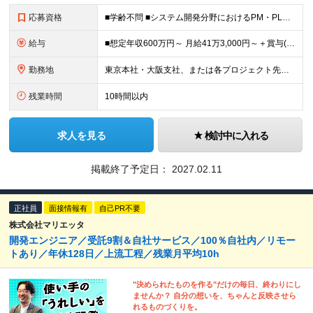
応募資格
■学齢不問 ■システム開発分野におけるPM・PL経験2年以上及び開発実務経験 ※外国籍の方は対象外となります。 【休職歴（既往歴）がある方へ】 ・ご病気等により現職で休職期間がある場合は「すでに復職
給与
■想定年収600万円～ 月給41万3,000円～＋賞与(2回) ※試用期間6カ月間中の雇用形態に差異はございません。 ※固定残業代（21時間分/5万8,000円～）を含みます。超過分は別途支給いたし
勤務地
東京本社・大阪支社、または各プロジェクト先（1都3県、大阪府内）にて勤務となります。 ※勤務地は希望を考慮します。 ※転居を伴う転勤はありません。 ■東京勤務 東京本社または東京都・千葉県・埼玉県・
残業時間
10時間以内
求人を見る
検討中に入れる
掲載終了予定日：
2027.02.11
正社員
面接情報有
自己PR不要
株式会社マリエッタ
開発エンジニア／受託9割＆自社サービス／100％自社内／リモー
トあり／年休128日／上流工程／残業月平均10h
"決められたものを作る"だけの毎日、終わりにし
ませんか？ 自分の想いを、ちゃんと反映させら
れるものづくりを。