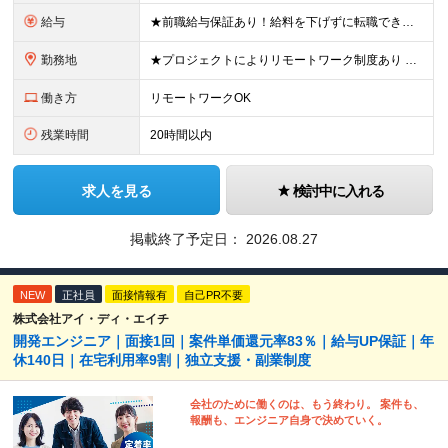
給与
★前職給与保証あり！給料を下げずに転職できます 月給26万～50万円 ＋ 賞与年2回 ＋諸手当あり ※経験・能力を考慮の上、当社規定により決定します ※上記金額には40時間分の固定残業代(59,9
勤務地
★プロジェクトによりリモートワーク制度あり 東京都内、または1都3県のクライアント先 ※ご希望や居住地、スキルを考慮の上、参画プロジェクトを決定します。 ※転居を伴う転勤はありません。 【本社】
働き方
リモートワークOK
残業時間
20時間以内
求人を見る
検討中に入れる
掲載終了予定日：
2026.08.27
NEW
正社員
面接情報有
自己PR不要
株式会社アイ・ディ・エイチ
開発エンジニア｜面接1回｜案件単価還元率83％｜給与UP保証｜年
休140日｜在宅利用率9割｜独立支援・副業制度
会社のために働くのは、もう終わり。 案件も、
報酬も、エンジニア自身で決めていく。