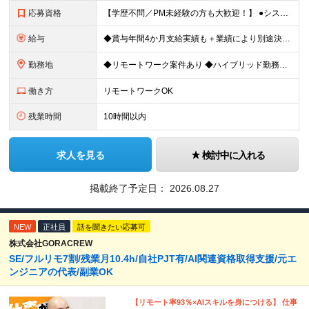
応募資格
【学歴不問／PM未経験の方も大歓迎！】 ●システム開発、またはインフラエンジニアとしての実務経験をお持ちの方 ～採用担当者より～ 「今はまだ役職についていないけれど、ゆくゆくは会社を動かすポジション
給与
◆賞与年間4か月支給実績も＋業績により別途決算賞与あり ◆年収800万円～900万円も可能 【PM・PL候補】 数名規模のチームでの進捗管理や、後輩・メンバーの指導・フォロー経験がある方 ※「公式な
勤務地
◆リモートワーク案件あり ◆ハイブリッド勤務もOK 【本社】東京都豊島区高田3-14-29 KDX高田馬場ビル2F ┗都内、神奈川県のプロジェクト先での勤務もございます。 ＜プロジェクト先エリア例
働き方
リモートワークOK
残業時間
10時間以内
求人を見る
検討中に入れる
掲載終了予定日：
2026.08.27
NEW
正社員
話を聞きたい応募可
株式会社GORACREW
SE/フルリモ7割/残業月10.4h/自社PJT有/AI関連資格取得支援/元エ
ンジニアの代表/副業OK
【リモート率93％×AIスキルを身につける】 仕事