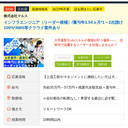
NEW
正社員
面接情報有
自己PR不要
話を聞きたい応募可
株式会社マルス
インフラエンジニア（リーダー候補）/賞与年3.54ヵ月*1～2次請け
100%*AWS等クラウド案件あり
大手直取引×AIスキルの習得が叶う場所――。 次
世代で活躍するリーダーを目指しませんか？
未経験歓迎
学歴不問
ベテランOK
完全週休2日
賞与複数月
面接1回
応募資格
【上流工程やマネジメントに挑戦したい方は大歓迎です！】 ★インフラエンジニアとしての実務経験をお持ちの方 ★上記に加え、下記いずれかに該当する方 ・チームのリーダー／サブリーダーの経験をお持ちの方 ・
給与
月給35万円～57万円＋残業代全額支給＋賞与年3.45ヵ月(リーダー経験者) 月給32万円～43万円＋残業代全額支給＋賞与年3.45ヵ月(実務経験者) 入社時想定年収： 490万円～798万円(リー
勤務地
≪会社都合の転勤なし！希望する拠点に必ず配属します。新潟Uターン・Iターン大歓迎！≫ 首都圏(東京、神奈川、千葉、埼玉)または新潟市、長岡市周辺のお客様先または各拠点での勤務となります。 ■東京支社
働き方
リモートワークOK
残業時間
10時間以内