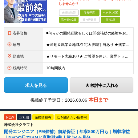
しませんか？
未経験歓迎
学歴不問
ベテランOK
完全週休2日
賞与複数月
面接1回
応募資格
■何らかの開発経験もしくは開発補助の経験をお持ちの方 ■学歴不問 ★ブランクのある方、地方在住の方も大歓迎です！
給与
★通勤＆就業＆地域/住宅＆役職手当あり ★残業代は全額支給 ★選べる給与制度あり！ ★東京・神奈川・千葉・埼玉勤務の場合 月給23.5万円～55万円＋諸手当 （残業代は全額支給） (20,000円の
勤務地
★リモート実績あり★ ご希望を伺い、業界トップクラス約7,000件の取引事業所数、90,000件以上のプロジェクトから検討をいたします。 全国の取引先での就業となります（沖縄を除く） ※勤務地
残業時間
10時間以内
求人を見る
検討中に入れる
本日まで
掲載終了予定日：
2026.08.06
NEW
正社員
面接情報有
話を聞きたい応募可
株式会社クラフト
開発エンジニア（PM候補）前給保証｜年収800万円も｜増収増益
｜NECや日本IBMと直取引9割｜賞与4ヶ月分