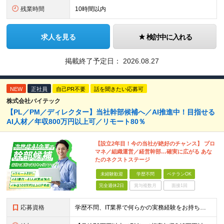
残業時間
10時間以内
求人を見る
検討中に入れる
掲載終了予定日：
2026.08.27
NEW
正社員
自己PR不要
話を聞きたい応募可
株式会社バイテック
【PL／PM／ディレクター】当社幹部候補へ／AI推進中！目指せる
AI人材／年収800万円以上可／リモート80％
【設立2年目！今の当社が絶好のチャンス】 プロ
マネ／組織運営／経営幹部…確実に広がる あな
たのネクストステージ
未経験歓迎
学歴不問
ベテランOK
完全週休2日
賞与複数月
面接1回
応募資格
学歴不問、IT業界で何らかの実務経験をお持ちの方（3年以上） ※PG/SE経験がある方歓迎、PM/PL経験があれば即戦力として優遇 ※ブランクのある方歓迎 ※担当業務/フェーズ/使用言語などは限定せず