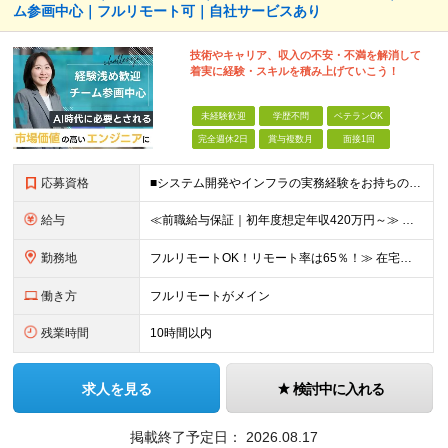
ム参画中心｜フルリモート可｜自社サービスあり
技術やキャリア、収入の不安・不満を解消して
着実に経験・スキルを積み上げていこう！
未経験歓迎
学歴不問
ベテランOK
完全週休2日
賞与複数月
面接1回
応募資格
■システム開発やインフラの実務経験をお持ちの方（言語・工程・年数不問） ■学歴不問 ┗システムサポートや運用保守・テスターなど幅広い経験の方も歓迎します！ ┗独学や実務未経験者といった方からの応募も歓
給与
≪前職給与保証｜初年度想定年収420万円～≫ 月給35万円以上＋決算賞与＋交通費 ※スキル・経験を考慮の上、優遇します ※上記月給には固定残業代月20時間分(4万5000円以上)を含みます。超過し
勤務地
フルリモートOK！リモート率は65％！≫ 在宅勤務または東京・神奈川・埼玉・千葉のお客様先での勤務 ■本社 東京都港区芝2-22-15 STKビル 1F (変更の範囲)上記を除く当社関連勤務地
働き方
フルリモートがメイン
残業時間
10時間以内
求人を見る
検討中に入れる
掲載終了予定日：
2026.08.17