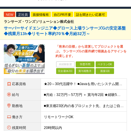
NEW
正社員
面接情報有
自己PR不要
話を聞きたい応募可
ランサーズ・ワンズソリューション株式会社
サーバーサイドエンジニア◆グロース上場ランサーズGの安定基盤
◆残業月13h◆リモート率約70％◆月給32万～
「将来の目標」から逆算してプロジェクトを選
ぶ。 ランサーズGの案件網で根拠あるアサインを
約束します。
未経験歓迎
学歴不問
ベテランOK
完全週休2日
賞与複数月
面接1回
応募資格
★20～30代活躍中！ ■Javaを用いたシステム開発経験（2年以上） ■Git/GitHub等を用いたチーム開発経験 ■学歴不問 ★何らかの「業務系アプリケーション」の開発経験がある方が スムー
給与
■月給：32万円～57万円 ＋ 賞与年2回 ★経験5年以上・リーダーレベルの方であれば、 月給50万円以上でのスタートも想定しています！ ※予定年収：450万円～800万円 ※経験・スキルを最大
勤務地
■東京都23区内の各プロジェクト先、またはご自宅でのハイブリッド勤務 【本社】 東京都港区西新橋1-18-6 クロスオフィス内幸町 13階 基本的に顧客常駐先での勤務となります。 ■一部完全在宅
働き方
リモートワークOK
残業時間
20時間以内