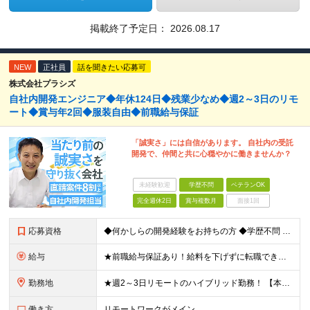
掲載終了予定日：
2026.08.17
NEW
正社員
話を聞きたい応募可
株式会社プラシズ
自社内開発エンジニア◆年休124日◆残業少なめ◆週2～3日のリモ
ート◆賞与年2回◆服装自由◆前職給与保証
「誠実さ」には自信があります。 自社内の受託
開発で、仲間と共に心穏やかに働きませんか？
未経験歓迎
学歴不問
ベテランOK
完全週休2日
賞与複数月
面接1回
応募資格
◆何かしらの開発経験をお持ちの方 ◆学歴不問 ◆20代～40代活躍中 ★上流案件も多数 要件定義や設計など、上流工程の経験がある方も活躍できる環境です ★PM/PL候補も大歓迎 マネジメント経験のあ
給与
★前職給与保証あり！給料を下げずに転職できます 月給26万～50万円 ＋ 賞与年2回 ＋諸手当あり ※経験・能力を考慮の上、当社規定により決定します ※上記金額には40時間分の固定残業代(59,9
勤務地
★週2～3日リモートのハイブリッド勤務！ 【本社】 東京都千代田区神田須田町1-5 ディアマントビル7F ※転居を伴う転勤はありません ※(変更の範囲)上記を除く当社関連勤務地
働き方
リモートワークがメイン