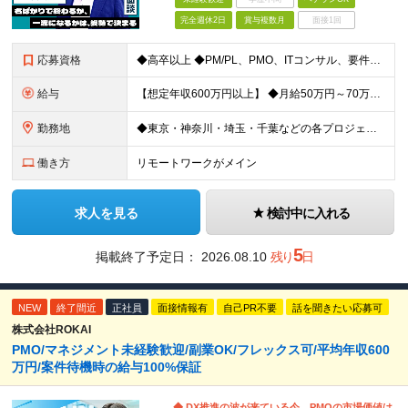
完全週休2日
賞与複数月
面接1回
応募資格
◆高卒以上 ◆PM/PL、PMO、ITコンサル、要件定義、顧客折衝いずれかの経験をお持ちの方 ～こんな方に向いています～ ・代表とフラットにキャリアや給与の相談をしたい ・火消しや目先の調整だけで
給与
【想定年収600万円以上】 ◆月給50万円～70万円＋賞与年2回 ※経験・年齢・能力を考慮の上、当社規定により優遇いたします ※試用期間1ヶ月あり、待遇等に差異なし ※残業代別途全額支給 〈スキル別
勤務地
◆東京・神奈川・埼玉・千葉などの各プロジェクト先 ※希望勤務地を考慮します。 ※お客様先の9割は、東京23区内です。 ※転居を伴う転勤はありません。 ※フルリモートの場合は原則客先常駐となります。
働き方
リモートワークがメイン
求人を見る
検討中に入れる
5
掲載終了予定日：
2026.08.10
残り
日
NEW
終了間近
正社員
面接情報有
自己PR不要
話を聞きたい応募可
株式会社ROKAI
PMO/マネジメント未経験歓迎/副業OK/フレックス可/平均年収600
万円/案件待機時の給与100%保証
◆ DX推進の波が来ている今、PMOの市場価値は