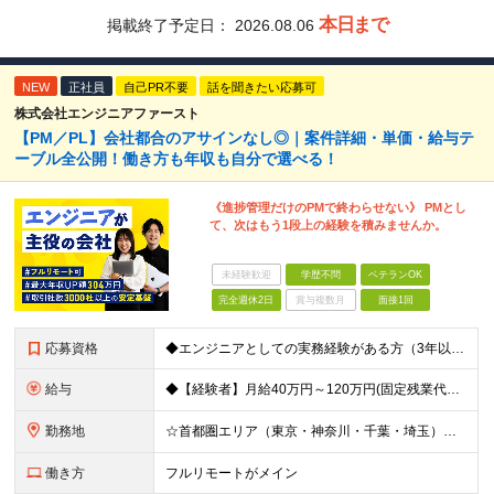
本日まで
掲載終了予定日：
2026.08.06
NEW
正社員
自己PR不要
話を聞きたい応募可
株式会社エンジニアファースト
【PM／PL】会社都合のアサインなし◎｜案件詳細・単価・給与テ
ーブル全公開！働き方も年収も自分で選べる！
《進捗管理だけのPMで終わらせない》 PMとし
て、次はもう1段上の経験を積みませんか。
未経験歓迎
学歴不問
ベテランOK
完全週休2日
賞与複数月
面接1回
応募資格
◆エンジニアとしての実務経験がある方（3年以上） └システムやアプリの設計・開発、インフラ設計・構築の経験のある方を想定 ◆マネジメント経験は不問 ◆学歴不問／ブランクOK 【こんな方も歓迎です！】
給与
◆【経験者】月給40万円～120万円(固定残業代含む)+各種手当 ※月30時間（76,000円～）の固定残業代を含みます。 ※上記を超える時間外労働分は追加で支給。 ※6ヶ月の試用期間あり（条件に変動
勤務地
☆首都圏エリア（東京・神奈川・千葉・埼玉）・名古屋・大阪・福岡を中心とした全国各地のプロジェクト先に参画いただきます。 ※希望をヒアリングした上で決定します ☆全国各地からフルリモートOK 【本社】
働き方
フルリモートがメイン