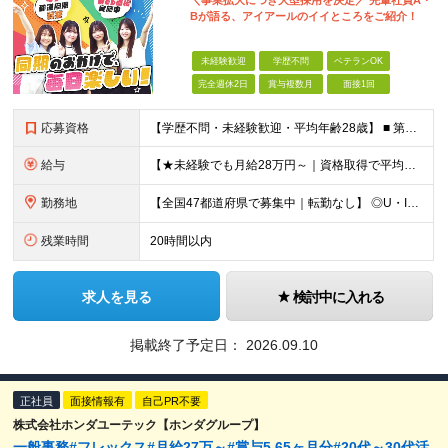
＼事業拡大につき大型採用を決定／ 先輩社員A・
Bが語る、アイアールのイイところをご紹介！
未経験歓迎
学歴不問
ベテランOK
完全週休2日
賞与複数月
面接1回
応募資格
【学歴不問・未経験歓迎・平均年齢28歳】 ■ 第二新卒歓迎 ■ フリーター・社会人未経験OK ＼「アイアールで人生ワンチャンつかんでほしい！」／ …こんな社長の想いから 経験よりも人柄を重視した採用
給与
【★未経験でも月給28万円～｜資格取得で平均年収636万円★】 ■ 月給28万円～80万円+賞与年2回＋各種手当 ※月給には、固定残業代（20時間分：3万8000円～／月）を含む ※20時間を超過
勤務地
【全国47都道府県で募集中｜転勤なし】 ◎U・Iターン歓迎！家具家電付き＆家賃ナシの社員寮を完備 ◎東京支店は2025年7月に移転したばかりの綺麗なオフィス 東京・横浜・大阪・名古屋・福岡など 全国
残業時間
20時間以内
求人を見る
検討中に入れる
掲載終了予定日：
2026.09.10
正社員
面接情報有
自己PR不要
株式会社ホンダユーテック【ホンダグループ】
一般事務#フレックス#月給27万～#賞与5.65ヶ月分#20代～30代活