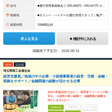
給与
■運行管理者資格あり 305,880円～500,047円 ※能力、経験考慮します。 ※残業代は別途支給いたします。 ■未経験・運行管理資格なし 265,982円～433,551円 ※能力、経験考慮し
勤務地
■タクシー・ハイヤーの運行管理スタッフ｜亀戸 東京都 江東区 亀戸7-24-1 ■タクシー・ハイヤーの運行管理スタッフ｜船堀 東京都 江戸川区 船堀5丁目12-15 ■タクシー・ハイヤーの運行管理
残業時間
20時間以内
求人を見る
検討中に入れる
掲載終了予定日：
2026.08.31
NEW
正社員
埼玉県商工会連合会
経営支援員／地域の中小企業・小規模事業者の経営・労務・金融・
税務をサポート／金融関連の経験が活かせる仕事
自社の利益目的ではなく、経営者ファーストの助
言を。 公益性の高い組織で、金融関連の経験を
活かしませんか？
未経験歓迎
学歴不問
ベテランOK