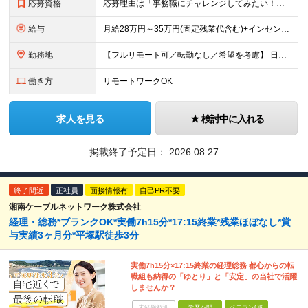
応募資格
応募理由は「事務職にチャレンジしてみたい！」でOK！ #学歴不問 #未経験OK #第二新卒歓迎 ★1つでも当てはまれば、マッチング率高め★ □ オフィスワークデビューしたい方 □ 人をサポートする
給与
月給28万円～35万円(固定残業代含む)+インセンティブ＋各種手当 ※経験・能力等を考慮の上、決定します。 ※残業はほとんどありませんが、発生した場合は時間外手当を100％支給します。 【固定残業
勤務地
【フルリモート可／転勤なし／希望を考慮】 日本47都道府県、どこでも就業可能！ （東京・神奈川・埼玉・千葉・北海道・宮城・愛知・大阪・福岡・新潟など 各拠点近郊のプロジェクト先） 【Point】
働き方
リモートワークOK
求人を見る
検討中に入れる
掲載終了予定日：
2026.08.27
終了間近
正社員
面接情報有
自己PR不要
湘南ケーブルネットワーク株式会社
経理・総務*ブランクOK*実働7h15分*17:15終業*残業ほぼなし*賞
与実績3ヶ月分*平塚駅徒歩3分
実働7h15分×17:15終業の経理総務 都心からの転
職組も納得の「ゆとり」と「安定」の当社で活躍
しませんか？
未経験歓迎
学歴不問
ベテランOK