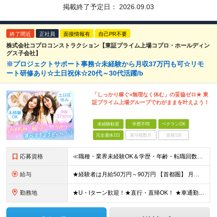
掲載終了予定日：
2026.09.03
終了間近
正社員
面接情報有
自己PR不要
株式会社コプロコンストラクション【東証プライム上場コプロ・ホールディン
グス子会社】
※プロジェクトサポート事務☆未経験から月収37万円も可☆リモ
ート研修あり☆土日祝休☆20代～30代活躍/b
「しっかり稼ぐ×無理なく休む」の妥協ゼロ★ 東
証プライム上場グループでわがままを叶えよう！
未経験歓迎
学歴不問
ベテランOK
完全週休2日
賞与複数月
面接1回
応募資格
≪職種・業界未経験OK＆学歴・年齢・転職回数不問≫ ◆第二新卒歓迎 ◆社会人経験不問 ◆資格不問 ※新卒の方もご応募可能！ （待遇・募集要項等は別途ご案内いたします） ※入社時期は柔軟に対応します！半
給与
★経験者は月給50万円～90万円 【首都圏】 月給30万1230円〜 ⇒基本22万7000円+地域6万4230円+皆勤1万円 【群馬/栃木/茨城】 月給28万1090円〜 ⇒基本23万4000円+
勤務地
★U・Iターン歓迎！★直行・直帰OK！ ★車通勤可能のエリアもあり！★出張なしの働き方も可能 全国47都道府県の各プロジェクト（転勤なし！勤務地に対する希望も実現可能！） 「自宅から1時間以内で通え