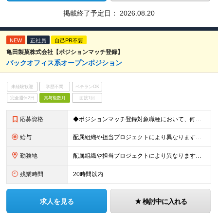
掲載終了予定日：
2026.08.20
NEW
正社員
自己PR不要
亀田製菓株式会社【ポジションマッチ登録】
バックオフィス系オープンポジション
未経験歓迎
学歴不問
ベテランOK
完全週休2日
賞与複数月
面接1回
応募資格
◆ポジションマッチ登録対象職種において、何かしらの知識・経験を有する方
給与
配属組織や担当プロジェクトにより異なります。 想定年収：450万円～1100万円 ※ご経験やスキルに応じて決定します。 ※上記想定年収はあくまでも目安の金額であり、 選考を通じて上下する可能性があ
勤務地
配属組織や担当プロジェクトにより異なります。 ◆新潟本社 新潟県新潟市江南区亀田工業団地3丁目1番1号 ◆東京オフィス 東京都中央区入船3丁目3番8号 ヒューリック築地イーストビル 東京オフィス
残業時間
20時間以内
求人を見る
検討中に入れる