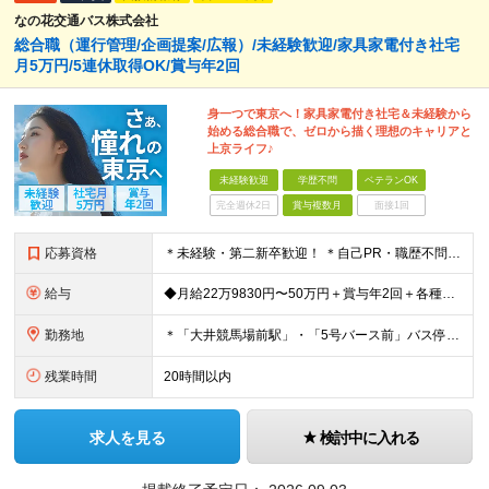
なの花交通バス株式会社
総合職（運行管理/企画提案/広報）/未経験歓迎/家具家電付き社宅
月5万円/5連休取得OK/賞与年2回
身一つで東京へ！家具家電付き社宅＆未経験から
始める総合職で、ゼロから描く理想のキャリアと
上京ライフ♪
未経験歓迎
学歴不問
ベテランOK
完全週休2日
賞与複数月
面接1回
応募資格
＊未経験・第二新卒歓迎！ ＊自己PR・職歴不問 ＊20代・30代が活躍中 ★普通自動車免許（AT限定可）をお持ちの方 ★学歴不問！ ＼こんな方にピッタリ／ ・身一つで東京での一人暮らしを始めたい方
給与
◆月給22万9830円〜50万円＋賞与年2回＋各種手当 ※経験・能力を考慮の上決定 ※残業代は全額支給 ※試用期間3ヶ月あり （東京：月給21万1,560円＋交通費/千葉：月給19万6,080円＋交通
勤務地
＊「大井競馬場前駅」・「5号バース前」バス停すぐ ＊マイカー・バイク通勤OK（駐車場完備/ガソリン代支給） 【東京営業所】 東京都品川区八潮2-8-9 【本社営業所】 千葉県佐倉市城内町247-1
残業時間
20時間以内
求人を見る
検討中に入れる