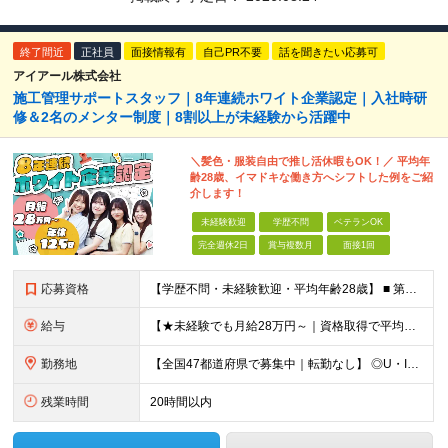
終了間近
正社員
面接情報有
自己PR不要
話を聞きたい応募可
アイアール株式会社
施工管理サポートスタッフ｜8年連続ホワイト企業認定｜入社時研
修＆2名のメンター制度｜8割以上が未経験から活躍中
＼髪色・服装自由で推し活休暇もOK！／ 平均年
齢28歳、イマドキな働き方へシフトした例をご紹
介します！
未経験歓迎
学歴不問
ベテランOK
完全週休2日
賞与複数月
面接1回
応募資格
【学歴不問・未経験歓迎・平均年齢28歳】 ■ 第二新卒歓迎 ■ フリーター・社会人未経験OK ＼「アイアールで人生ワンチャンつかんでほしい！」／ …こんな社長の想いから 経験よりも人柄を重視した採用
給与
【★未経験でも月給28万円～｜資格取得で平均年収636万円★】 ■ 月給28万円～80万円+賞与年2回＋各種手当 ※月給には、固定残業代（20時間分：3万8000円～／月）を含む ※20時間を超過
勤務地
【全国47都道府県で募集中｜転勤なし】 ◎U・Iターン歓迎！家具家電付き＆家賃ナシの社員寮を完備 ◎東京支店は2025年7月に移転したばかりの綺麗なオフィス 東京・横浜・大阪・名古屋・福岡など 全国
残業時間
20時間以内