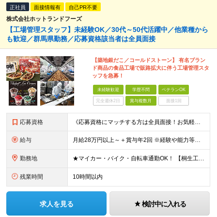
正社員
面接情報有
自己PR不要
株式会社ホットランドフーズ
【工場管理スタッフ】未経験OK／30代～50代活躍中／他業種から
も歓迎／群馬県勤務／応募資格該当者は全員面接
【築地銀だこ／コールドストーン】 有名ブラン
ド商品の食品工場で販路拡大に伴う工場管理スタ
ッフを急募！
未経験歓迎
学歴不問
ベテランOK
完全週休2日
賞与複数月
面接1回
応募資格
《応募資格にマッチする方は全員面接！お気軽にご応募ください》 未経験・第二新卒・ブランクOK／学歴不問 《下記のような方はぜひご応募ください！》 ●安定した会社で新たなキャリアを築きたい方 ●自らの
給与
月給28万円以上～＋賞与年2回 ※経験や能力等を考慮の上、決定します ※残業代は別途全額支給いたします ※試用期間3ヶ月あり（その間の待遇に差異はありません）
勤務地
★マイカー・バイク・自転車通勤OK！ 【桐生工場】群馬県桐生市広沢町4-2430 (変更の範囲)上記を除く当社関連勤務地
残業時間
10時間以内
求人を見る
検討中に入れる