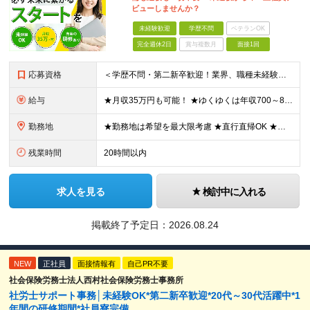
ビューしませんか？
未経験歓迎
学歴不問
ベテランOK
完全週休2日
賞与複数月
面接1回
応募資格
＜学歴不問・第二新卒歓迎！業界、職種未経験歓迎！20代～30代活躍中＞ ★35歳以下の方（若年層の長期キャリア形成を図るため） ★フリーター・正社員未経験・社会人未経験OK ★転職回数が多い方もぜひ
給与
★月収35万円も可能！ ★ゆくゆくは年収700～800万円も！ ★手当が多数あり ・残業手当（100％）★1分単位で支給 ・資格手当（最大月6万円） ・結婚/出産祝金（最大3万円） 【首都圏・北関東
勤務地
★勤務地は希望を最大限考慮 ★直行直帰OK ★車通勤のエリアもあり ★研修は、下記いずれかの研修センターで行います ・東京校（東京本社とアクセスは同様） ・大阪校（大阪府大阪市中央区道修町 2-1-1
残業時間
20時間以内
求人を見る
検討中に入れる
掲載終了予定日：
2026.08.24
NEW
正社員
面接情報有
自己PR不要
社会保険労務士法人西村社会保険労務士事務所
社労士サポート事務│未経験OK*第二新卒歓迎*20代～30代活躍中*1
年間の研修期間*社員寮完備