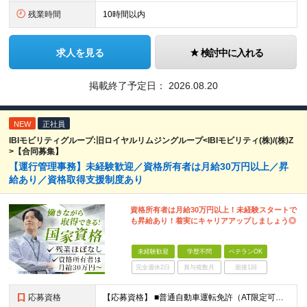
残業時間
10時間以内
求人を見る
検討中に入れる
掲載終了予定日：
2026.08.20
NEW
正社員
IBIモビリティグループ:旧ロイヤルリムジングループ<IBIモビリティ(株)/(株)Z
>【合同募集】
【運行管理事務】未経験歓迎／資格所有者は月給30万円以上／昇
給あり／資格取得支援制度あり
資格所有者は月給30万円以上！未経験スタートで
も昇給あり！着実にキャリアアップしましょう◎
未経験歓迎
学歴不問
ベテランOK
完全週休2日
賞与複数月
面接1回
応募資格
【応募資格】 ■普通自動車運転免許（AT限定可） ■PCの基礎知識（Excel・Wordの基本操作ができればOK） 【歓迎資格】 ■旅客運行管理者 ■衛生管理者資格 など ※各種資格所有者は優遇