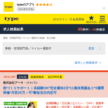
typeのアプリ
インストール
ログイン
会員登録
検討中(
0
)
MENU
45
求人検索結果
件中
1～45
件表示
事務・管理部門系 × マイカー通勤可の転職・求人情報
事務・管理部門系／マイカー通勤可
変更
保存した検索条件
PICK UP!
正社員
面接情報有
自己PR不要
株式会社アーキ・ジャパン
街づくりサポート｜未経験OK*完全週休2日*11連休実績あり*3週間
研修*月収35万～可*最短当日内定可
志望動機は「正社員になりたい」でOK！ 面接準
備も経験も一切不要！ 未経験から即・正社員デ