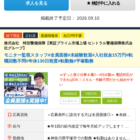
求人を見る
検討中に入れる
掲載終了予定日：
2026.09.10
終了間近
正社員
面接情報有
自己PR不要
株式会社 特別警備保障【東証プライム市場上場 セントラル警備保障株式会
社グループ】
モニター監視スタッフ#全員面接#未経験歓迎#入社祝金15万円#転
職回数不問#年休130日程度#転勤無#平塚勤務
≪ずっと座り仕事＆週3～4日出勤≫ 電話対応が
できればOK！スキル・年齢不問だから始めやす
い
未経験歓迎
学歴不問
ベテランOK
完全週休2日
賞与複数月
面接1回
応募資格
＜応募条件に該当する方は全員面接◎＞ ★未経験・第二新卒大歓迎！ ★社会人＆正社員デビューを実現できます！ ◆学歴不問 ◆65歳未満の方（定年年齢を上限とするため） ◆転職回数・ブランク不問 ≪人
給与
★年1回の給与改定で毎年月給アップします！ ★家族・夜勤・深夜・健診など多彩な各種手当をご用意！ 月給22万1,000円～23万6,000円＋残業手当＋その他手当 ※上記は最低保証額です。年1回の給
勤務地
★神奈川県平塚市での勤務 ★転勤はありません！ ★車・バイク通勤OK ≪本社≫ 神奈川県平塚市四之宮2-14-52 (変更の範囲)上記を除く当社関連勤務地