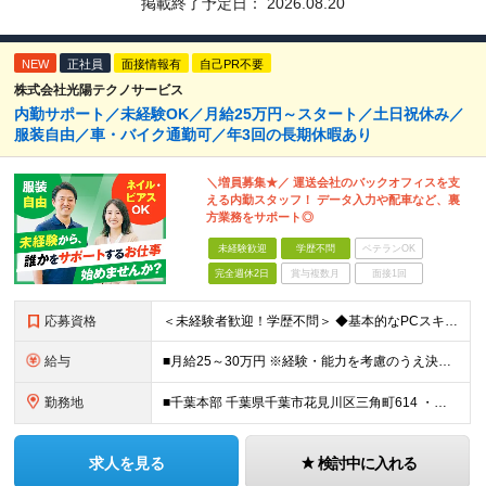
掲載終了予定日：
2026.08.20
NEW
正社員
面接情報有
自己PR不要
株式会社光陽テクノサービス
内勤サポート／未経験OK／月給25万円～スタート／土日祝休み／
服装自由／車・バイク通勤可／年3回の長期休暇あり
＼増員募集★／ 運送会社のバックオフィスを支
える内勤スタッフ！ データ入力や配車など、裏
方業務をサポート◎
未経験歓迎
学歴不問
ベテランOK
完全週休2日
賞与複数月
面接1回
応募資格
＜未経験者歓迎！学歴不問＞ ◆基本的なPCスキルがあれば応募OK！ ┗Excelの基本的な関数を扱えるレベルを想定しています。
給与
■月給25～30万円 ※経験・能力を考慮のうえ決定します。 ※試用期間はありません。 ※週休2日制（土曜日隔週休み）の方は月給30万円～も選択可能です！
勤務地
■千葉本部 千葉県千葉市花⾒川区三⾓町614 ・「スポーツセンター駅」より⾞で11分 ・「⼋千代台駅」より⾞で18分
求人を見る
検討中に入れる