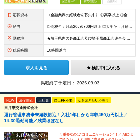
完全週休2日
賞与複数月
面接1回
応募資格
《金融業界の経験者を募集中》 ◎高卒以上 ◎金融業界での何かしらの実務経験がある方 ◎普通自動車免許をお持ちの方（AT限定可・取得見込みもOK） ※経験・スキルのみならず、人物・意欲の部分も重視して選
給与
◎高校卒：月給20万6700円以上 ◎大学卒：月給23万7600円以上 ※上記は新卒初任給の給料です。卒業後に一定の経歴がある場合は、経歴に応じた額が基本給に加算される場合があります。 【固定残業代
勤務地
★埼玉県内の各商工会及び埼玉県商工会連合会 ◎鴻巣市商工会／埼玉県鴻巣市本町6-4-20 ◎桶川市商工会／埼玉県桶川市鴨川1-4-3 ◎鶴ヶ島市商工会／埼玉県鶴ヶ島市大字鶴ヶ丘855 ◎日高市商工会
残業時間
10時間以内
求人を見る
検討中に入れる
掲載終了予定日：
2026.09.03
NEW
終了間近
正社員
自己PR不要
話を聞きたい応募可
日月東交通株式会社
運行管理事務◆未経験歓迎！入社1年目から年収450万円以上／
14:30退勤可能／残業ほぼなし
＼重要なのは“コミュニケーション”！／ AIには
できない、人と現場に寄り添うポジション