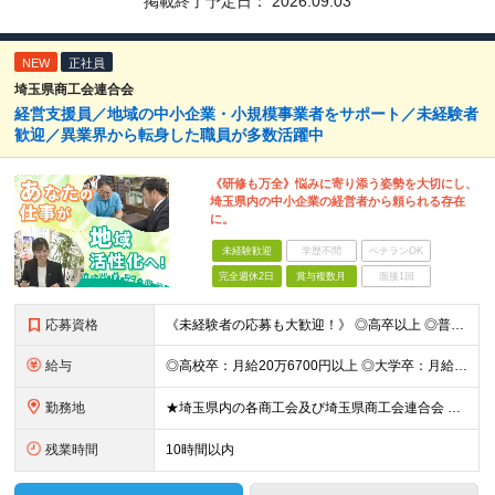
掲載終了予定日：
2026.09.03
NEW
正社員
埼玉県商工会連合会
経営支援員／地域の中小企業・小規模事業者をサポート／未経験者
歓迎／異業界から転身した職員が多数活躍中
《研修も万全》悩みに寄り添う姿勢を大切にし、
埼玉県内の中小企業の経営者から頼られる存在
に。
未経験歓迎
学歴不問
ベテランOK
完全週休2日
賞与複数月
面接1回
応募資格
《未経験者の応募も大歓迎！》 ◎高卒以上 ◎普通自動車免許をお持ちの方（AT限定可・取得見込みもOK） ※経験・スキルのみならず、人物・意欲の部分も重視して選考を行っています。
給与
◎高校卒：月給20万6700円以上 ◎大学卒：月給23万7600円以上 ※上記は新卒初任給の給料です。卒業後に一定の経歴がある場合は、経歴に応じた額が基本給に加算される場合があります。 【固定残業代
勤務地
★埼玉県内の各商工会及び埼玉県商工会連合会 ◎鴻巣市商工会／埼玉県鴻巣市本町6-4-20 ◎桶川市商工会／埼玉県桶川市鴨川1-4-3 ◎鶴ヶ島市商工会／埼玉県鶴ヶ島市大字鶴ヶ丘855 ◎日高市商工会
残業時間
10時間以内