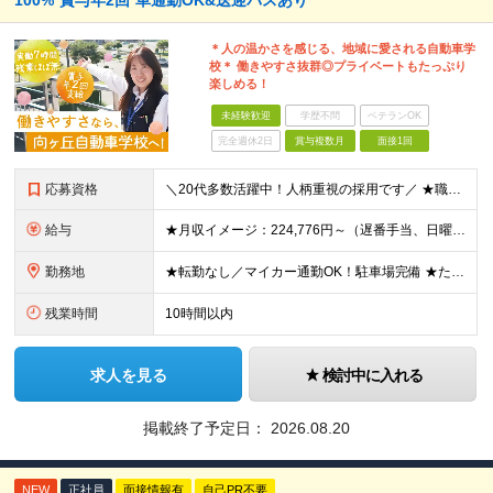
100%*賞与年2回*車通勤OK&送迎バスあり
＊人の温かさを感じる、地域に愛される自動車学
校＊ 働きやすさ抜群◎プライベートもたっぷり
楽しめる！
未経験歓迎
学歴不問
ベテランOK
完全週休2日
賞与複数月
面接1回
応募資格
＼20代多数活躍中！人柄重視の採用です／ ★職種・業種未経験OK！ ★第二新卒歓迎 ★高卒以上 ━━━━━━━━━━━━━━━━━ 事務経験は不問！人柄重視の採用です♪ ━━━━━━━━━━━━━━
給与
★月収イメージ：224,776円～（遅番手当、日曜手当など含む）＋賞与年2回 月給20万720円～＋残業代全額支給＋各種手当＋賞与年2回 ┗遅番シフト、日曜の出勤でプラスで手当支給！ ┗他にも、家族
勤務地
★転勤なし／マイカー通勤OK！駐車場完備 ★たまプラーザ／新百合ヶ丘／登戸などから送迎バスも出ています！ 【向ケ丘自動車学校】 神奈川県川崎市宮前区菅生4-6-1 ※(変更の範囲)勤務地に変更なし
残業時間
10時間以内
求人を見る
検討中に入れる
掲載終了予定日：
2026.08.20
NEW
正社員
面接情報有
自己PR不要