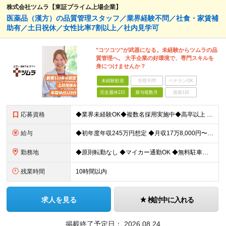
株式会社ツムラ【東証プライム上場企業】
医薬品（漢方）の品質管理スタッフ／業界経験不問／社食・家賃補
助有／土日祝休／女性比率7割以上／社内見学可
"コツコツ"が武器になる。未経験からツムラの品
質管理へ。 大手企業の好環境で、専門スキルを
身につけませんか？
未経験歓迎
学歴不問
ベテランOK
完全週休2日
賞与複数月
面接1回
応募資格
◆業界未経験OK◆複数名採用実施中◆高卒以上 ＼こんな方にオススメ／ ◎業界未経験から専門スキルを身につけたい ◎社会に役立つ仕事がしたい ◎安定した収入を手に入れたい ◎働きやすい会社で働きたい
給与
◆初年度年収245万円想定 ◆月収17万8,000円〜※月20日勤務の場合 日給8,900円＋各種手当＋賞与年2回（前年度実績：2ヶ月分） ★収入が高水準なだけでなく、会社の福利厚生を活用し生活費
勤務地
◆原則転勤なし ◆マイカー通勤OK ◆無料駐車場を完備 ◆UIターンや移住転職歓迎。Web面接実施中 ＜茨城工場＞ 茨城県稲敷郡阿見町吉原3586 ┗クリーンで働きやすいのが魅力です。 ★豊かな自
残業時間
10時間以内
求人を見る
検討中に入れる
掲載終了予定日：
2026.08.24