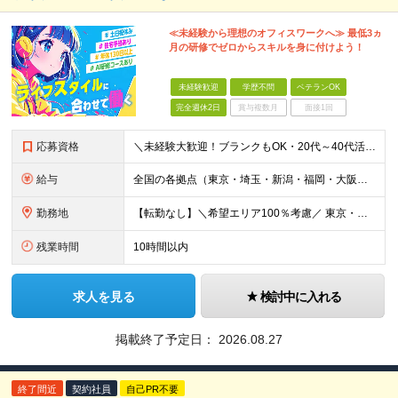
≪未経験から理想のオフィスワークへ≫ 最低3ヵ
月の研修でゼロからスキルを身に付けよう！
未経験歓迎
学歴不問
ベテランOK
完全週休2日
賞与複数月
面接1回
応募資格
＼未経験大歓迎！ブランクもOK・20代～40代活躍中／ オフィスワーク初めての方もぜひご応募ください◎ ◆学歴不問 ◆未経験OK ◆既卒・第二新卒OK ～このような方にぴったりです～ ・安心の研修
給与
全国の各拠点（東京・埼玉・新潟・福岡・大阪）で募集中！ 給与は以下の通り、勤務地により異なります。 新潟勤務の場合 201,000円〜201,000円（試用期間変更なし）＋賞与 東京・埼玉勤務の場合
勤務地
【転勤なし】＼希望エリア100％考慮／ 東京・埼玉・新潟・福岡・大阪の各拠点 ※様々な企業の現場で、当社プロジェクトに加わり業務を行っていただきます。 ■新潟支店 〒950-0088 新潟県新潟市中
残業時間
10時間以内
求人を見る
検討中に入れる
掲載終了予定日：
2026.08.27
終了間近
契約社員
自己PR不要