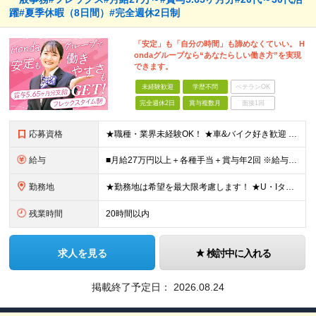
躍#夏季休暇（8日間）#完全週休2日制
「安定」も「自分の時間」も諦めなくていい。 H
ondaグループなら“あなたらしい働き方”を実現
できます。
未経験歓迎
学歴不問
ベテランOK
完全週休2日
賞与複数月
面接1回
応募資格
★職種・業界未経験OK！ ★車&バイク好き歓迎 ■PCスキルがある方 ⇒Word、Excel、PowerPointなど オフィス系の基本的なスキルがあればOK ■転勤が可能な方 ■普通自動車運転免許
給与
■月給27万円以上＋各種手当＋賞与年2回 ※給与は、年齢・経験・能力を考慮して決定します ※時間外勤務手当別途支給 ※販売実績に応じた奨励給あり ※試用期間：2ヶ月あり(条件に差異なし)
勤務地
★勤務地は希望を最大限考慮します！ ★U・Iターン歓迎／マイカー通勤OK 営業所（一般事務） ……… ▼U-Select城北 埼玉県和光市下新倉5-27-1 ……… ▼U-Select鈴鹿東 三重県
残業時間
20時間以内
求人を見る
検討中に入れる
掲載終了予定日：
2026.08.24