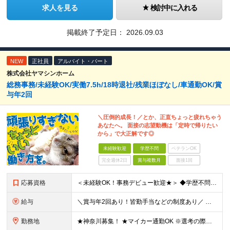
求人を見る
検討中に入れる
掲載終了予定日：
2026.09.03
NEW
正社員
アルバイト・パート
株式会社ヤマシンホーム
総務事務/未経験OK/実働7.5h/18時退社/残業ほぼなし/車通勤OK/賞
与年2回
＼圧倒的成長！／とか、正直ちょっと疲れちゃう
あなたへ。 面接の志望動機は「定時で帰りたい
から」で大正解です◎
未経験歓迎
学歴不問
ベテランOK
完全週休2日
賞与複数月
面接1回
応募資格
＜未経験OK！事務デビュー歓迎★＞ ◆学歴不問 ◆経験不問 ＼こんな方はぜひお越しください！／ ◎事業成長を続ける会社で安定を手にしたい ◎無理なく働ける仕事がしたい ◎事務デビューがしたい
給与
＼賞与年2回あり！皆勤手当などの制度あり／ ◆正社員：月給22万1,125円～25万円＋賞与年2回＋皆勤手当や店舗達成報奨金など各種手当 ※経験・スキルを考慮の上、当社規定により決定します。 ※みなし
勤務地
★神奈川募集！ ★マイカー通勤OK ※選考の際、ご希望のエリアをお知らせ下さい ★こどもの国店 神奈川県横浜市青葉区奈良2-36-1エクセレント岩崎1F ★藤沢店 神奈川県藤沢市石川6-4-1