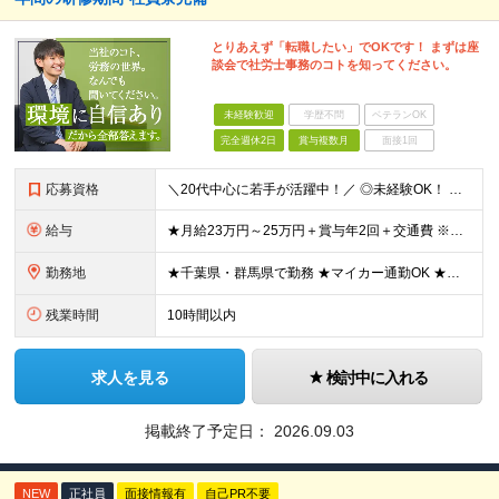
とりあえず「転職したい」でOKです！ まずは座
談会で社労士事務のコトを知ってください。
未経験歓迎
学歴不問
ベテランOK
完全週休2日
賞与複数月
面接1回
応募資格
＼20代中心に若手が活躍中！／ ◎未経験OK！ ◎第二新卒歓迎！ ◎社労士知識が0でも大丈夫！ ※大卒以上（学部・学科不問）
給与
★月給23万円～25万円＋賞与年2回＋交通費 ※残業代全額支給 ※試用期間3ヶ月（期間中の待遇に差異はありません） ◎昇給毎年1回（6月） ◎賞与年2回
勤務地
★千葉県・群馬県で勤務 ★マイカー通勤OK ★希望者は社員寮利用可 ＜千葉拠点＞ 千葉県千葉市中央区出洲港6-14 ＜群馬拠点＞ 群馬県高崎市大八木町912-10 └群馬拠点勤務の場合、入社3か月
残業時間
10時間以内
求人を見る
検討中に入れる
掲載終了予定日：
2026.09.03
NEW
正社員
面接情報有
自己PR不要