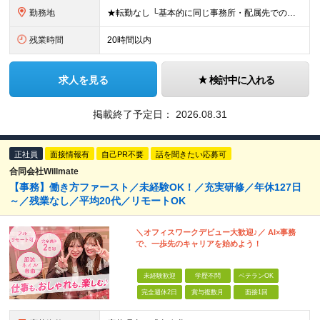
勤務地
★転勤なし └基本的に同じ事務所・配属先での勤務となります！（本人希望の場合を除く） 東京23区内を中心としたお客様先での勤務 ※(変更の範囲)上記を除く当社関連勤務地 【本社住所】 東京都中央区
残業時間
20時間以内
求人を見る
検討中に入れる
掲載終了予定日：
2026.08.31
正社員
面接情報有
自己PR不要
話を聞きたい応募可
合同会社Willmate
【事務】働き方ファースト／未経験OK！／充実研修／年休127日
～／残業なし／平均20代／リモートOK
＼オフィスワークデビュー大歓迎♪／ AI×事務
で、一歩先のキャリアを始めよう！
未経験歓迎
学歴不問
ベテランOK
完全週休2日
賞与複数月
面接1回