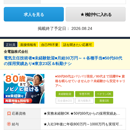
求人を見る
検討中に入れる
掲載終了予定日：
2026.08.24
正社員
面接情報有
自己PR不要
話を聞きたい応募可
全電協株式会社
電気主任技術者■未経験歓迎■月給30万円～＋各種手当■50代60代
の採用実績あり■東京23区＆転勤ナシ
■50代60代はバリバリ現役／80代まで活躍中■ 資
格を眠らせていませんか？未経験から安定キャリ
アへ
未経験歓迎
学歴不問
ベテランOK
完全週休2日
賞与複数月
面接1回
応募資格
★実務未経験OK ★50代60代からの採用実績あり（昨年実績） ★面接1回 ■電気主任技術者（第三種以上）をお持ちの方 ■学歴不問 ＼こんな想いを持った方にピッタリ／ 「資格は取得したが、実務経験
給与
★入社3年後に年収800万円～1000万円も実現可 月給30万円以上＋各種手当 ※スキル・経験・能力を考慮して決定します。 ※残業代は別途全額支給いたします ※試用期間3カ月あり（給与・待遇に変更は