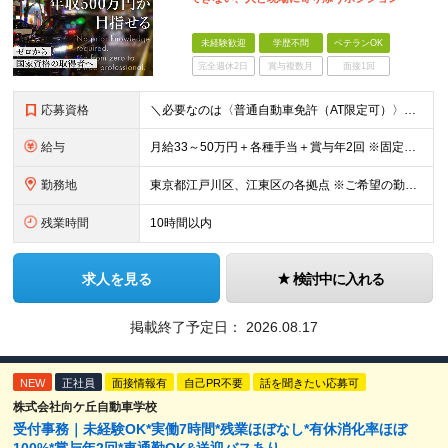
未経験歓迎
学歴不問
ベテランOK
完全週休2日
賞与複数月
面接1回
応募資格
＼必要なのは〈普通自動車免許（AT限定可）〉のみ／ ■未経験歓迎 ■学歴不問 ■第二新卒・ブランクOK ＼異職種からの転職者が多数活躍しています／ ■ドライバー…タクシー／ハイヤー／バスなど ■店舗
給与
月給33～50万円＋各種手当＋賞与年2回 ※固定残業代（59,400円～90,000円／30時間分）を含みます。 ※超過分は別途全額支給いたします。 ※経験・年齢・スキルなどを考慮し、当社規程により
勤務地
東京都江戸川区、江東区の各拠点 ※ご希望の勤務地を考慮 ※車・バイク通勤OK（拠点による） ※社用車貸与（規程あり）
残業時間
10時間以内
求人を見る
検討中に入れる
掲載終了予定日：
2026.08.17
NEW
正社員
面接情報有
自己PR不要
話を聞きたい応募可
株式会社向ケ丘自動車学校
受付事務｜未経験OK*実働7時間*残業ほぼなし*有休消化率ほぼ