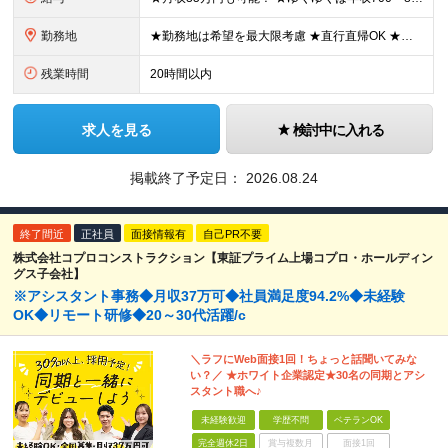
勤務地
★勤務地は希望を最大限考慮 ★直行直帰OK ★車通勤のエリアもあり ★研修は、下記いずれかの研修センターで行います ・東京校（東京本社とアクセスは同様） ・大阪校（大阪府大阪市中央区道修町 2-1-1
残業時間
20時間以内
求人を見る
検討中に入れる
掲載終了予定日：
2026.08.24
終了間近
正社員
面接情報有
自己PR不要
株式会社コプロコンストラクション【東証プライム上場コプロ・ホールディン
グス子会社】
※アシスタント事務◆月収37万可◆社員満足度94.2%◆未経験
OK◆リモート研修◆20～30代活躍/c
＼ラフにWeb面接1回！ちょっと話聞いてみな
い？／ ★ホワイト企業認定★30名の同期とアシ
スタント職へ♪
未経験歓迎
学歴不問
ベテランOK
完全週休2日
賞与複数月
面接1回