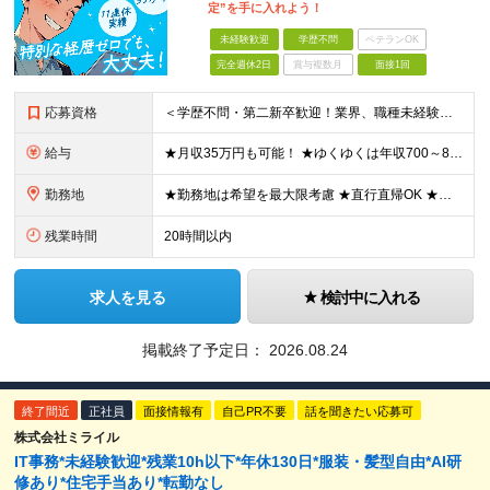
定”を手に入れよう！
未経験歓迎
学歴不問
ベテランOK
完全週休2日
賞与複数月
面接1回
応募資格
＜学歴不問・第二新卒歓迎！業界、職種未経験歓迎！20代～30代活躍中＞ ★35歳以下の方（若年層の長期キャリア形成を図るため） ★フリーター・正社員未経験・社会人未経験OK ★転職回数が多い方もぜひ
給与
★月収35万円も可能！ ★ゆくゆくは年収700～800万円も！ ★手当が多数あり ・残業手当（100％）★1分単位で支給 ・資格手当（最大月6万円） ・結婚/出産祝金（最大3万円） 【首都圏・北関東
勤務地
★勤務地は希望を最大限考慮 ★直行直帰OK ★車通勤のエリアもあり ★研修は、下記いずれかの研修センターで行います ・東京校（東京本社とアクセスは同様） ・大阪校（大阪府大阪市中央区道修町 2-1-1
残業時間
20時間以内
求人を見る
検討中に入れる
掲載終了予定日：
2026.08.24
終了間近
正社員
面接情報有
自己PR不要
話を聞きたい応募可
株式会社ミライル
IT事務*未経験歓迎*残業10h以下*年休130日*服装・髪型自由*AI研
修あり*住宅手当あり*転勤なし