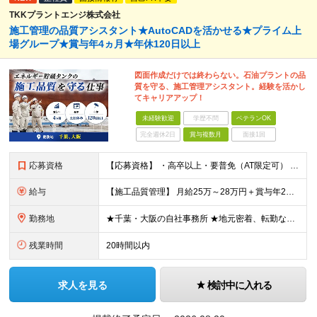
TKKプラントエンジ株式会社
施工管理の品質アシスタント★AutoCADを活かせる★プライム上
場グループ★賞与年4ヵ月★年休120日以上
図面作成だけでは終わらない。石油プラントの品
質を守る、施工管理アシスタント。経験を活かし
てキャリアアップ！
未経験歓迎
学歴不問
ベテランOK
完全週休2日
賞与複数月
面接1回
応募資格
【応募資格】 ・高卒以上・要普免（AT限定可） ・AutoCADの経験者 →自社で図面を一部変更する場合があるため。設計分野は不問です。 ・施工図面が読めること 【歓迎する経験】 ◎AutoCADの
給与
【施工品質管理】 月給25万～28万円＋賞与年2回（原則固定支給額4ヵ月分）＋諸手当（残業手当全額など） ※経験・能力・前職給与を考慮して優遇します。 ※残業代は別途全額支給します。 ※試用期間は6
勤務地
★千葉・大阪の自社事務所 ★地元密着、転勤なし！ ★Ｕ・Iターン歓迎！（面接交通費支給） 【具体的な勤務地】 ※当社堺事務所（大阪）もしくは五井事務所（千葉） ◆堺事務所 （住所） 大阪府堺市堺区
残業時間
20時間以内
求人を見る
検討中に入れる