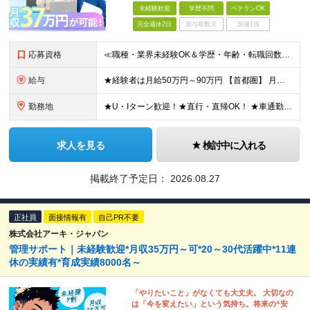
未経験歓迎
学歴不問
ベテランOK
完全週休2日
賞与複数月
面接1回
応募資格
≪職種・業界未経験OK＆学歴・年齢・転職回数不問≫ ◆第二新卒歓迎 ◆社会人経験不問 ◆資格不問 ※新卒の方もご応募可能 （待遇・募集要項等は別途ご案内いたします） ※入社時期は柔軟に対応します！半年
給与
★経験者は月給50万円～90万円 【首都圏】 月給30万1230円〜 ⇒基本22万7000円+地域6万4230円+皆勤1万円 【群馬/栃木/茨城】 月給28万1090円〜 ⇒基本23万4000円+
勤務地
★U・Iターン歓迎！★直行・直帰OK！ ★車通勤可能のエリアもあり！★出張なしの働き方も可能 全国47都道府県の各プロジェクト（転勤なし！勤務地に対する希望も実現可能！） 「自宅から1時間以内で通え
求人を見る
検討中に入れる
掲載終了予定日：
2026.08.27
正社員
面接情報有
自己PR不要
株式会社アーキ・ジャパン
管理サポート｜未経験歓迎*月収35万円～可*20～30代活躍中*11連
休の実績有*育成実績8000名～
「やりたいこと」がなくても大丈夫。 大切なの
は「今を変えたい」という気持ち。将来の“安