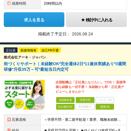
残業時間
20時間以内
求人を見る
検討中に入れる
掲載終了予定日：
2026.08.24
正社員
面接情報有
自己PR不要
株式会社アーキ・ジャパン
街づくりサポート｜未経験OK*完全週休2日*11連休実績あり*3週間
研修*月収35万～可*最短当日内定可
志望動機は「正社員になりたい」でOK！ 面接準
備も経験も一切不要！ 未経験から即・正社員デ
ビューしませんか？
未経験歓迎
学歴不問
ベテランOK
完全週休2日
賞与複数月
面接1回
応募資格
＜学歴不問・第二新卒歓迎！業界、職種未経験歓迎！20代～30代活躍中＞ ★35歳以下の方（若年層の長期キャリア形成を図るため） ★フリーター・正社員未経験・社会人未経験OK ★転職回数が多い方もぜひ
給与
★月収35万円も可能！ ★ゆくゆくは年収700～800万円も！ ★手当が多数あり ・残業手当（100％）★1分単位で支給 ・資格手当（最大月6万円） ・結婚/出産祝金（最大3万円） 【首都圏・北関東