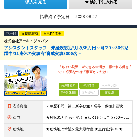
求人を見る
検討中に入れる
掲載終了予定日：
2026.08.27
正社員
面接情報有
自己PR不要
株式会社アーキ・ジャパン
アシスタントスタッフ｜未経験歓迎*月収35万円～可*20～30代活
躍中*11連休の実績有*育成実績8000名～
「ちょい贅沢」ができる生活は、報われる働き方
で！ 必要なのは「素直さ」だけ！
未経験歓迎
学歴不問
ベテランOK
完全週休2日
賞与複数月
面接1回
応募資格
＜学歴不問・第二新卒歓迎！業界、職種未経験歓迎！20代～30代活躍中＞ ★35歳以下の方（若年層の長期キャリア形成を図るため） ★フリーター・正社員未経験・社会人未経験OK ★転職回数が多い方もぜひ
給与
★月収35万円も可能！ ★ゆくゆくは年収700～800万円も！ ★手当が多数あり ・残業手当（100％）★1分単位で支給 ・資格手当（最大月6万円） ・結婚/出産祝金（最大3万円） 【首都圏・北関東
勤務地
★勤務地は希望を最大限考慮 ★直行直帰OK ★車通勤のエリアもあり ★研修は、下記いずれかの研修センターで行います ・東京校（東京本社とアクセスは同様） ・大阪校（大阪府大阪市中央区道修町 2-1-1