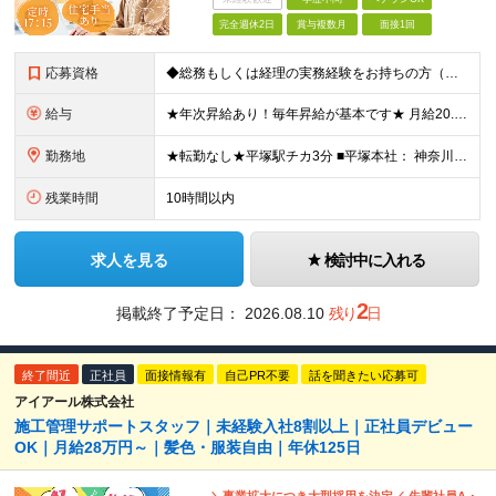
完全週休2日
賞与複数月
面接1回
応募資格
◆総務もしくは経理の実務経験をお持ちの方（年数不問・ブランクOK） ※学歴不問 ＼こんな方にオススメです！／ ◎これまでは都内に通っていたが湘南で腰を据えて働きたい ◎経理の仕事は好きだけど残業続き
給与
★年次昇給あり！毎年昇給が基本です★ 月給20.5万円～27万円＋賞与年2回（昨年実績3ヶ月分） ※経験・年齢・スキルを考慮して決定します ※正社員の場合は試用期間3ヶ月。その間の待遇に差異なし
勤務地
★転勤なし★平塚駅チカ3分 ■平塚本社： 神奈川県平塚市宝町3-1 平塚MNビル10F 【 抜群のアクセス環境 】 JR東海道線・湘南新宿ラインが乗り入れており、 上り下り共にアクセス良好。 【
残業時間
10時間以内
求人を見る
検討中に入れる
2
掲載終了予定日：
2026.08.10
残り
日
終了間近
正社員
面接情報有
自己PR不要
話を聞きたい応募可
アイアール株式会社
施工管理サポートスタッフ｜未経験入社8割以上｜正社員デビュー
OK｜月給28万円～｜髪色・服装自由｜年休125日