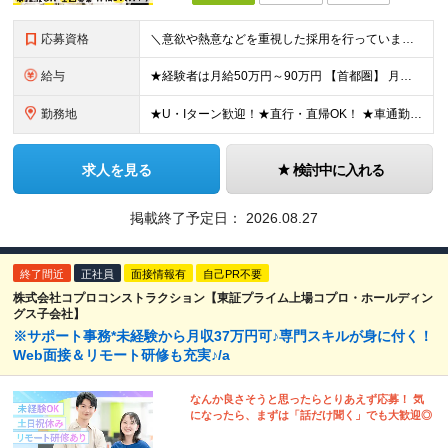
応募資格
＼意欲や熱意などを重視した採用を行っています／ ●未経験・第二新卒歓迎 ●学歴・年齢・転職回数は一切不問です！ ※新卒の方もご応募可能 （待遇・募集要項等は別途ご案内いたします） ※入社時期は柔軟に対
給与
★経験者は月給50万円～90万円 【首都圏】 月給30万1230円〜 ⇒基本22万7000円+地域6万4230円+皆勤1万円 【群馬/栃木/茨城】 月給28万1090円〜 ⇒基本23万4000円+
勤務地
★U・Iターン歓迎！★直行・直帰OK！ ★車通勤可能のエリアもあり！★出張なしの働き方も可能 全国47都道府県の各プロジェクト（転勤なし！勤務地に対する希望も実現可能！） 「自宅から1時間以内で通え
求人を見る
検討中に入れる
掲載終了予定日：
2026.08.27
終了間近
正社員
面接情報有
自己PR不要
株式会社コプロコンストラクション【東証プライム上場コプロ・ホールディン
グス子会社】
※サポート事務*未経験から月収37万円可♪専門スキルが身に付く！
Web面接＆リモート研修も充実♪/a
なんか良さそうと思ったらとりあえず応募！ 気
になったら、まずは「話だけ聞く」でも大歓迎◎