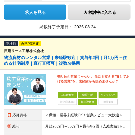
求人を見る
検討中に入れる
掲載終了予定日：
2026.08.24
正社員
自己PR不要
日建リース工業株式会社
物流資材のレンタル営業｜未経験歓迎｜賞与年2回｜月1万円～住
める社宅制度｜直行直帰可｜複数名採用
売り込む営業じゃない。 生活を支える"貸してあ
げる営業"を、未経験から始めませんか？
未経験歓迎
学歴不問
ベテランOK
完全週休2日
賞与複数月
面接1回
応募資格
＜職種・業界未経験OK！営業デビュー大歓迎＞ ◆要普通自動車免許（AT限定可） ◆学歴不問 ＼当てはまる方、ぜひご応募ください！／ □人と話すことや、人の役に立つことが好き □未経験から営業として成
給与
月給28万円～35万円＋賞与年2回（支給実績3ヶ月分） ※経験・年齢・能力を考慮の上、当社規定により決定します。 ※上記月給には固定残業代(25時間分／47,314円～)