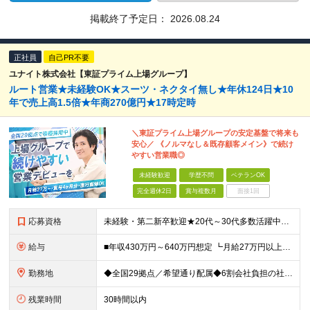
掲載終了予定日：
2026.08.24
正社員
自己PR不要
ユナイト株式会社【東証プライム上場グループ】
ルート営業★未経験OK★スーツ・ネクタイ無し★年休124日★10
年で売上高1.5倍★年商270億円★17時定時
＼東証プライム上場グループの安定基盤で将来も
安心／ 《ノルマなし＆既存顧客メイン》で続け
やすい営業職◎
未経験歓迎
学歴不問
ベテランOK
完全週休2日
賞与複数月
面接1回
応募資格
未経験・第二新卒歓迎★20代～30代多数活躍中！ ■普通自動車運転免許（AT限定可） ■学歴不問 ＜こんな方に向いています！＞ ◎営業の仕事に興味がある ◎未経験から専門知識を身につけたい ◎長く働
給与
■年収430万円～640万円想定 ┗月給27万円以上～40万円（地域手当を含む）＋諸手当＋賞与年2回（4.0ヶ月※2024年度実績） ・地域手当…6,000円～30,000円（勤務地・帯同家族の有無に
勤務地
◆全国29拠点／希望通り配属◆6割会社負担の社宅制度（借り上げ社宅※規定あり） ◆転居を伴う転勤なし ◆U・Iターン歓迎 ◆マイカー通勤可 ★建設ICT推進課（埼玉久喜市）積極採用中★ 【北海道エ
残業時間
30時間以内