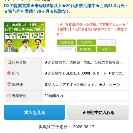
DXの提案営業★未経験8割以上★20代多数活躍中★月給31.3万円～
★賞与昨年実績7.78ヶ月★転勤なし
＼★『5名1組のチーム体制』で営業デビュー★／
【絶対に】1人にさせない抜群のサポート環境で
す！
未経験歓迎
学歴不問
ベテランOK
完全週休2日
賞与複数月
面接1回
応募資格
★未経験の方、大歓迎！実際、当社の営業社員の8〜9割が未経験からのスタートです。 ■学歴不問 ■32歳以下の方（若年層の長期キャリア形成のため） ■第二新卒／社会人未経験の方もOK ＼こんな方を歓迎
給与
★未経験でも月給31万3000円スタート ★賞与実績7.78ヶ月分（昨年度） 月給31万3000円～36万5000円（一律営業手当含む）＋販売奨励金＋賞与年2回 ☆入社1～3年目では最高月収40万～
勤務地
希望のエリアでずっと働けます。 ★U・Iターン大歓迎！ ★特に「岡山・広島・福岡・名古屋・横浜」は採用強化中です！ 【東北】 ■東北支店 宮城県仙台市若林区卸町2-1-19 【関東】 ■横浜営業所
残業時間
30時間以内
求人を見る
検討中に入れる
掲載終了予定日：
2026.08.17