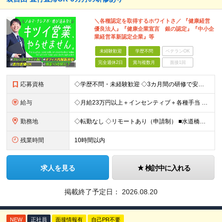
＼各種認定を取得するホワイトさ／ 『健康経営
優良法人』『健康企業宣言 銀の認定』『中小企
業経営革新認定企業』等
未経験歓迎
学歴不問
ベテランOK
完全週休2日
賞与複数月
面接1回
応募資格
◇学歴不問・未経験歓迎 ◇3カ月間の研修で安心スタート！ ◇営業/IT業界経験者はより歓迎 【こんな方を歓迎します】 ・IT業界で営業に挑戦したい方 ・チームで協力しながら働きたい方 ・ガツガツしす
給与
◇月給23万円以上＋インセンティブ＋各種手当 ・残業代と交通費は別途支給 ・退職金や住宅手当など…福利厚生も充実！ 【経験者は経験・スキルに応じて優遇します】 月給25万円以上＋インセンティブ賞与2
勤務地
◇転勤なし ◇リモートあり（申請制） ■水道橋オフィス／東京都千代田区神田三崎町3-5-9 天翔オフィス水道橋7F ※敷地内全面禁煙
残業時間
10時間以内
求人を見る
検討中に入れる
掲載終了予定日：
2026.08.20
NEW
正社員
面接情報有
自己PR不要