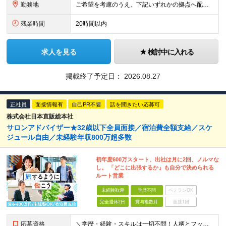
勤務地
ご希望を考慮のうえ、下記いずれかの拠点へ配属します。 ※自動車通勤可能（要相談） 【東北エリア】 仙台支店、盛岡支店、福島支店 【関東エリア】 東京本社、東京支店、埼玉支店、千葉支店、群馬支店、東
残業時間
20時間以内
求人を見る
検討中に入れる
掲載終了予定日：
2026.08.27
正社員
面接情報有
自己PR不要
話を聞きたい応募可
株式会社日本直販総本社
サロンアドバイザー★32歳以下全員面接／宿泊費全額支給／スケ
ジュール自由／未経験年収800万超多数
初年度600万スタート、出社は月に2回、ノルマな
し。 「どこに出張するか」も自分で決められる
ルート営業
未経験歓迎
学歴不問
ベテランOK
完全週休2日
賞与複数月
面接1回
応募資格
＼学歴・経験・スキルは一切不問！人柄とフットワーク重視の採用です／ ◆普通自動車運転免許をお持ちの方（AT限定可） ◆32歳以下の方（※若年層のキャリア形成のため） ★【32歳以下は全員面接】をお約