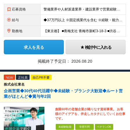
応募資格
警備業界や人材派遣業界・建設業界で営業経験がある方歓迎！ 管理職経験も活かせます◎ 【具体的には】 業界・職種未経験の方歓迎 ★要普通免許 ★学歴不問
給与
◆37万円以上 ※固定残業代を含む ※経験・能力を考慮 ※決算賞与あり 【固定残業代】14万円/45時間 ※固定残業代は残業がない場合も支給し、超過分は別途支給する ※超過分は別途全額支給 ・一律手
勤務地
【東京都】 ■青梅支社 青梅市新町3-18-3 ■渋谷支社 渋谷区渋谷1-6-5 ■新宿支社 新宿区新宿3-11-10 ■池袋支社 豊島区東池袋1-35-5 ■両国支社 墨田区江東橋1-12-8KDビ
求人を見る
検討中に入れる
掲載終了予定日：
2026.08.20
NEW
正社員
自己PR不要
株式会社東名
企画営業◆30代40代活躍中◆未経験・ブランク大歓迎◆ルート営
業がほとんど◆賞与年2回
創業60年の老舗企業が織りなす資材事業。 お客
様のアイデアを、伴走しカタチにしていくお仕事
です。
未経験歓迎
学歴不問
ベテランOK