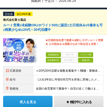
掲載終了予定日：
2026.08.24
正社員
自己PR不要
株式会社富士薬品
ルート営業♯未経験OK♯ホワイト500に認定♯土日祝休み♯5連休も可
♯残業少なめ♯20代～30代活躍中
★圧倒的知名度で提案＆成約しやすいルート営業
★ 土日祝休み＆残業少なめで私生活も充実！
未経験歓迎
学歴不問
ベテランOK
完全週休2日
賞与複数月
面接1回
応募資格
≪20代30代活躍＆複数名募集中！/職種・業種未経験大歓迎/第二新卒OK≫ ◎普通自動車免許（AT限定可）をお持ちの方 └お客様先へ訪問するため、問題なく運転ができる方を想定しています。 ◎高卒以上
給与
《入社3年目に年収636万円＆所長に昇格したメンバーも！》 ◆月給245,796円～269,205円+営業実績手当+諸手当 ※試用期間3ヶ月(待遇同一) ※固定残業代(22.5時間分/35,796円～
勤務地
全国の各営業所で募集中！自宅の近くで働けます。 ※住所は一部の営業所のみ載せています ★詳細は以下のリンクをご覧ください https://www.fujiyakuhin.co.jp/shop/eig
求人を見る
検討中に入れる