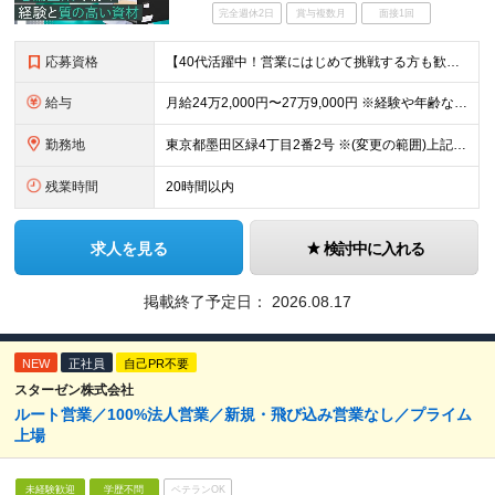
完全週休2日
賞与複数月
面接1回
応募資格
【40代活躍中！営業にはじめて挑戦する方も歓迎です】 ◆学歴不問 ◆未経験歓迎 ◆普通自動車運転免許（AT限定可） ～こんな方が活躍できます！～ ◇営業として働いてみたい方 ◇フットワーク軽くお客様
給与
月給24万2,000円〜27万9,000円 ※経験や年齢などを考慮の上、決定します ※試用期間3ヶ月（期間中は契約社員としての雇用。その他給与や待遇に変動はありません） ※固定残業代（月9時間・1万5
勤務地
東京都墨田区緑4丁目2番2号 ※(変更の範囲)上記を除く当社関連勤務地
残業時間
20時間以内
求人を見る
検討中に入れる
掲載終了予定日：
2026.08.17
NEW
正社員
自己PR不要
スターゼン株式会社
ルート営業／100%法人営業／新規・飛び込み営業なし／プライム
上場
未経験歓迎
学歴不問
ベテランOK