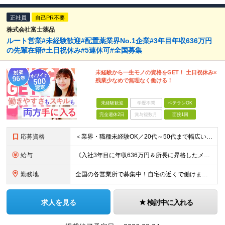
正社員
自己PR不要
株式会社富士薬品
ルート営業#未経験歓迎#配置薬業界No.1企業#3年目年収636万円
の先輩在籍#土日祝休み#5連休可#全国募集
未経験から一生モノの資格をGET！ 土日祝休み×
残業少なめで無理なく働ける！
未経験歓迎
学歴不問
ベテランOK
完全週休2日
賞与複数月
面接1回
応募資格
＜業界・職種未経験OK／20代～50代まで幅広い年齢層が活躍中＞ ■普通自動車免許（AT限定可）をお持ちの方 └お客様先へ訪問するため、問題なく運転ができる方を想定しています。 ■高卒以上 ■60歳未
給与
《入社3年目に年収636万円＆所長に昇格したメンバーも！》 ◆月給245,796円～269,205円+営業実績手当+諸手当 ※試用期間3ヶ月(待遇同一) ※固定残業代(22.5時間分/35,796円～
勤務地
全国の各営業所で募集中！自宅の近くで働けます。 ※住所は一部の営業所のみ載せています ★詳細は以下のリンクをご覧ください https://www.fujiyakuhin.co.jp/shop/eig
求人を見る
検討中に入れる