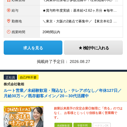
応募資格
＼異業界出身者が多数活躍中！理系知識不問／ ■法人営業（BtoB）の経験をお持ちの方 ■普通自動車免許（AT限定可）をお持ちの方※入社までの取得可 ※学歴不問 ～求める人物像について～ ・明るく礼儀
給与
★賞与昨年度実績：基本給×2.62ヶ月分 ★毎年必ず昇給する経験給制度あり！ ■月給：23万5000円〜45万円＋賞与年2回 ※経験・スキルを考慮し、当社規定の「バンド（等級）」に合わせて決定します
勤務地
＼東京・大阪の2拠点で募集中／ 【東京本社】東京都江東区亀戸1-28-6 【大阪支店】大阪府大阪市東淀川区東中島1-13-25 ※ご希望の勤務地を考慮します。当面転勤は想定していません。 ご本人の希
残業時間
20時間以内
求人を見る
検討中に入れる
掲載終了予定日：
2026.08.27
正社員
自己PR不要
株式会社敬相
ルート営業／未経験歓迎・飛込なし・テレアポなし／年休127日／
月給30万～／既存顧客メイン／20～30代活躍中
創業以来黒字の安定企業◎無理に「売る」のでは
なく、 お客様とじっくり信頼を築く営業職で
す。
未経験歓迎
学歴不問
ベテランOK