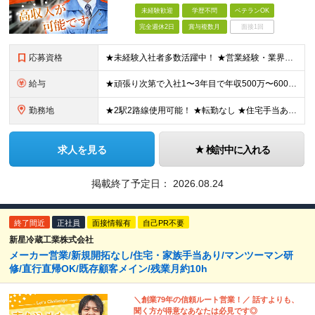
未経験歓迎
学歴不問
ベテランOK
完全週休2日
賞与複数月
面接1回
応募資格
★未経験入社者多数活躍中！ ★営業経験・業界経験は不問！ ★第二新卒・ガッツのある若手大歓迎！ ★学歴不問！ ＜必須条件＞ ◆普通自動車免許（AT限定可） ◆39歳以下の方 ※長期キャリア形成のため
給与
★頑張り次第で入社1〜3年目で年収500万〜600万円も可！ ★将来的には年収800万円以上も目指せます！ ★年2回の賞与のほか、業績次第で期末賞与を支給！ 月給25万円～35万円＋賞与年2回＋期末
勤務地
★2駅2路線使用可能！ ★転勤なし ★住宅手当あり♪ 【本社】 東京都大田区大森北6丁目23番20号 コスモ大森1F ※変更の範囲：上記を除く当社関連勤務地
求人を見る
検討中に入れる
掲載終了予定日：
2026.08.24
終了間近
正社員
面接情報有
自己PR不要
新星冷蔵工業株式会社
メーカー営業/新規開拓なし/住宅・家族手当あり/マンツーマン研
修/直行直帰OK/既存顧客メイン/残業月約10h
＼創業79年の信頼ルート営業！／ 話すよりも、
聞く方が得意なあなたは必見です◎