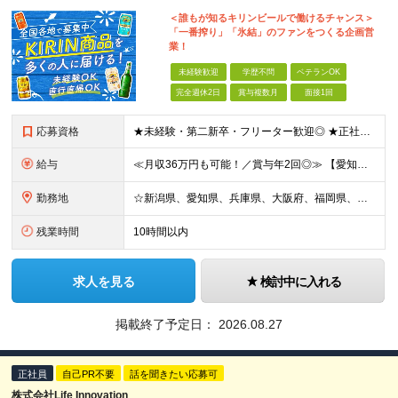
＜誰もが知るキリンビールで働けるチャンス＞
「一番搾り」「氷結」のファンをつくる企画営
業！
未経験歓迎
学歴不問
ベテランOK
完全週休2日
賞与複数月
面接1回
応募資格
★未経験・第二新卒・フリーター歓迎◎ ★正社員登用制度あり ※顧客折衝のアルバイトまたは社員経験をお持ちの方（学生時代の経験でもOK） ※学歴不問 ～～こんな方を歓迎します～～ □安定した環境で働き
給与
≪月収36万円も可能！／賞与年2回◎≫ 【愛知】★月収36.7万円も可能 月給32万7000円～＋賞与年2回＋各種手当 【大阪・兵庫・新潟】★月収34.7万円も可能 月給30万7000円～＋賞与年
勤務地
☆新潟県、愛知県、兵庫県、大阪府、福岡県、大分県 ☆出社は月1回～週1回程度◎直行直帰OK！ ☆マイカー使用または社用車貸与あり アクセスのしやすさやあなたの希望を考慮し、配属先や担当店舗を決定しま
残業時間
10時間以内
求人を見る
検討中に入れる
掲載終了予定日：
2026.08.27
正社員
自己PR不要
話を聞きたい応募可
株式会社Life Innovation