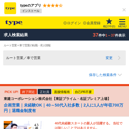
typeのアプリ
インストール
ログイン
会員登録
検討中(
0
)
MENU
37
求人検索結果
件中
1～37
件表示
ルート営業 × 車で営業の転職・求人情報
ルート営業／車で営業
変更
保存した検索条件
PICK UP!
終了間近
正社員
面接情報有
自己PR不要
東建コーポレーション株式会社【東証プライム・名証プレミア上場】
企画営業｜未経験OK｜40～50代入社多数｜2人に1人が年収700万
円｜退職金制度有
40代未経験スタートの新人が活躍する。 当社で
は珍しいことではありません。