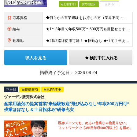
完全週休2日
賞与複数月
面接1回
応募資格
◆何らかの営業経験をお持ちの方（業界不問・ブランクOK） ◆普通自動車免許（AT限定可） ※学歴不問 ★人間関係を築く営業がしたい方大歓迎！ ＼化学・工学分野など特別な知識は不要！／ 「売って終わ
給与
★1〜3年目で年収500万〜600万円も目指せます！ ★個人ノルマはなくても、頑張りはしっかり還元！ ★ゆくゆくは年収800万円以上も目指せる ★年2回の賞与のほか、業績次第で期末賞与支給！ 月給3
勤務地
★2駅2路線使用可能！ ★転勤なし ★住宅手当あり♪ 【本社】 東京都大田区大森北6丁目23番20号 コスモ大森1F ※変更の範囲：上記を除く当社関連勤務地
求人を見る
検討中に入れる
掲載終了予定日：
2026.08.24
正社員
面接情報有
自己PR不要
ヴァーデン販売株式会社
産業用油剤の提案営業*未経験歓迎*飛び込みなし*年収800万円可*
残業ほぼなし＆土日祝休み*研修充実
既存メインでも、ぬるい営業じゃ物足りない。
フットワークで【3年目年収600万以上】を掴め。