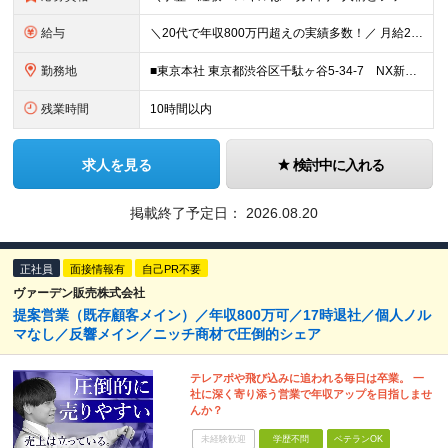
給与
＼20代で年収800万円超えの実績多数！／ 月給28万円〜32万円 ＋賞与（年2回） ＋ インセンティブ ＋ 交通費・宿泊費全額支給 ※上記には59,500円～70,000円（27.8時間分/月）の
勤務地
■東京本社 東京都渋谷区千駄ヶ谷5-34-7 NX新宿ビル 8階 ■西日本営業所 大阪府大阪市中央区今橋1-1-3 IMABASHI GATE PLACE 4階 ※(変更の範囲)上記を除く当社関連勤
残業時間
10時間以内
求人を見る
検討中に入れる
掲載終了予定日：
2026.08.20
正社員
面接情報有
自己PR不要
ヴァーデン販売株式会社
提案営業（既存顧客メイン）／年収800万可／17時退社／個人ノル
マなし／反響メイン／ニッチ商材で圧倒的シェア
テレアポや飛び込みに追われる毎日は卒業。 一
社に深く寄り添う営業で年収アップを目指しませ
んか？
未経験歓迎
学歴不問
ベテランOK