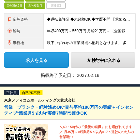
完全週休2日
賞与複数月
面接1回
応募資格
◆運転免許証 ◆未経験OK ◆学歴不問 【求める人物像】 コミュニケーションを取りながら、チームで仕事を進めることが好きな方
給与
年収400万円～550万円 月給21万円～（全国転勤あり・大卒の場合） ※別途残業代が全額支給されます。 ※試用期間3ヵ月あり。試用期間中の給与・待遇に差異はありません。
勤務地
以下いずれかの営業拠点へ配属となります。 多賀城、昭島、横浜、山口、福岡、大分、長崎、長野、茨城、愛知、福島、北海道 ◆多賀城 多賀城DC 宮城県多賀城市伝上山3-1-1 ◆昭島 昭島DC 東京都
求人を見る
検討中に入れる
掲載終了予定日：
2027.02.18
正社員
自己PR不要
東京メディコムホールディングス株式会社
営業｜ブランク・経験浅めOK*賞与平均180万円の実績＋インセン
ティブ*残業月5h以内*実働7時間*5連休OK
＼40・50代の「最後の転職」にも選ばれてます！
／ 月35万～×残業月5ｈ以内×17ｈ退社の“大人の
営業職”♪