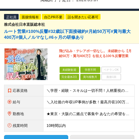
正社員
面接情報有
自己PR不要
話を聞きたい応募可
株式会社日本直販総本社
ルート営業#100%反響#32歳以下面接確約#月給50万可#賞与最大
400万#個人ノルマなし#6ヶ月の研修あり
飛び込み・テレアポ一切なし。 未経験から【月
給50万・賞与400万】を狙える100％反響営業
未経験歓迎
学歴不問
ベテランOK
完全週休2日
賞与複数月
面接1回
応募資格
＼学歴・経験・スキルは一切不問！人柄重視の採用です／ ◆普通自動車運転免許をお持ちの方（AT限定可） ◆32歳以下の方（※若年層のキャリア形成のため） ★【32歳以下の方は全員面接】を確約します！
給与
＼入社後の年収UP事例が多数！最高月収100万円超の先輩も／ 月給28万円〜32万円 ＋ インセンティブ ＋ 賞与（年2回） ＋ 各種手当 ※前職の給与や経験・スキル・ポテンシャルを最大限考慮の上、決
勤務地
★東京・大阪の二拠点で募集中 あなたの希望を最大限考慮して決定します！ ■東京本社 東京都渋谷区千駄ヶ谷5-34-7 NX新宿ビル 8階 ■西日本営業所 大阪府大阪市中央区今橋1-1-3 IMAB
残業時間
10時間以内