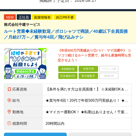
掲載終了予定日：
2026.08.17
NEW
正社員
面接情報有
自己PR不要
株式会社中建サービス
ルート営業◆未経験歓迎／ポロシャツで商談／40歳以下全員面接
／月給27万～／賞与年4回／飛び込みナシ
《年収600万円実績あり◎パパ・ママ活躍中》 コ
ツコツ続けるルート営業で、給与も家族時間も安
定させよう！
未経験歓迎
学歴不問
ベテランOK
完全週休2日
賞与複数月
面接1回
応募資格
【条件を満たす方は全員面接！】 ☆未経験OK＆同期と出会える複数名募集！お話し好きならすぐご活躍いただけます◎ ◆要普通自動車運転免許（AT限定可） ◆学歴不問 ◆40歳までの方（長期勤続によるキャリ
給与
★賞与年4回！20代で年収500万円実績あり！ ★未経験からでも基本給27万円スタートと、安定した収入を得られる環境です！ 月給27万円～29万円＋各種手当＋賞与年2回（＋業績賞与年2回） ※経験・
勤務地
★マイカー通勤OK！ ★転勤はありません！千葉＆大阪で積極採用中！ 【千葉】千葉県白井市富塚1番 【大阪】大阪府堺市堺区南半町東1丁目1番10号 ※(変更の範囲)上記を除く当社関連勤務地
残業時間
20時間以内