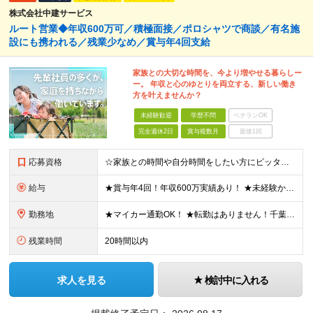
株式会社中建サービス
ルート営業◆年収600万可／積極面接／ポロシャツで商談／有名施
設にも携われる／残業少なめ／賞与年4回支給
家族との大切な時間を、今より増やせる暮らしー
ー。 年収と心のゆとりを両立する、新しい働き
方を叶えませんか？
未経験歓迎
学歴不問
ベテランOK
完全週休2日
賞与複数月
面接1回
応募資格
☆家族との時間や自分時間をしたい方にピッタリの環境です ◆要普通自動車運転免許（AT限定可） ◆学歴不問 ★こんな方にピッタリです！ ・フットワーク軽く行動できる方 ・人の話に素直に耳を傾けられる方
給与
★賞与年4回！年収600万実績あり！ ★未経験からでも基本給27万円スタートと、安定した収入を得られる環境です！ 月給27万円～29万円＋各種手当＋賞与年2回（＋業績賞与年2回） ※経験・スキルを考
勤務地
★マイカー通勤OK！ ★転勤はありません！千葉＆大阪で積極採用中！ 【千葉】千葉県白井市富塚1番 【大阪】大阪府堺市堺区南半町東1丁目1番10号 ※(変更の範囲)上記を除く当社関連勤務地
残業時間
20時間以内
求人を見る
検討中に入れる