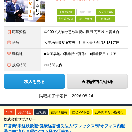
未経験歓迎
学歴不問
ベテランOK
完全週休2日
賞与複数月
面接1回
応募資格
◎100％人物や意欲重視の採用 高卒以上 普通自動車第一種運転免許取得者（AT限定可） ★職歴は全く問いません！ 前向きにコツコツと向き合える方であれば結果がついてくるお仕事です。 現職・無職、正社
給与
＼平均年収819万円！社員の最大年収3,131万円／ ＼2人に1人が年収700万円以上／ ＼5人に1人が年収1,000万円以上！／ 固定給だけで、年収524万円も可能！ インセンティブだけでなく固定給
勤務地
■全国各地の事業所で募集中 ■積極採用エリア：東京・神奈川・埼玉・千葉・愛知 ※希望の勤務地で働ける！通勤可能な事業所を選定していきます ※地元に戻って働きたいUターン希望者も歓迎します！ ※社用車を
残業時間
20時間以内
求人を見る
検討中に入れる
掲載終了予定日：
2026.08.24
NEW
終了間近
正社員
面接情報有
自己PR不要
話を聞きたい応募可
株式会社サブスリー
IT営業*未経験歓迎*健康経営優良法⼈*フレックス制*オフィス内服
装自由*直行直帰OK*3カ月の研修あり