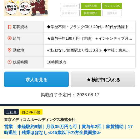
未経験歓迎
学歴不問
ベテランOK
完全週休2日
賞与複数月
面接1回
応募資格
◆学歴不問・ブランクOK！40代～50代が活躍中 ◆何かしらの営業経験がある方 ◆普通自動車免許(AT限定可) できるだけ多くの方とお会いしたいと考えています。 ぜひご応募いただければと思います!
給与
★賞与平均180万円（実績）＋インセンティブ月平均12万円 ★月給35万円以上＋営業手当＋各種手当＋賞与年2回＋インセンティブ ※経験・能力等を考慮の上、優遇いたします ※上記金額には一律手当と固定
勤務地
≪転勤なし/葛西駅より徒歩3分≫ ◆本社：東京都江戸川区東葛西6-1-17 第6カネ長ビル6F ※(変更の範囲)上記を除く当社関連勤務地
残業時間
10時間以内
求人を見る
検討中に入れる
掲載終了予定日：
2026.08.17
正社員
自己PR不要
東京メディコムホールディングス株式会社
営業｜未経験約9割｜月収35万円も可｜賞与年2回｜家賃補助｜17
時退社｜残業ほぼなし≪45歳以下の方全員面接≫