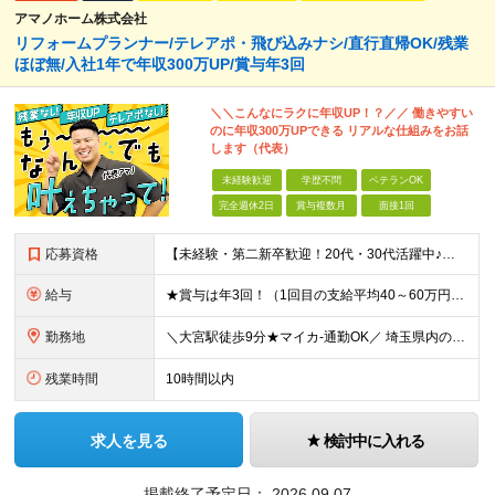
アマノホーム株式会社
リフォームプランナー/テレアポ・飛び込みナシ/直行直帰OK/残業
ほぼ無/入社1年で年収300万UP/賞与年3回
＼＼こんなにラクに年収UP！？／／ 働きやすい
のに年収300万UPできる リアルな仕組みをお話
します（代表）
未経験歓迎
学歴不問
ベテランOK
完全週休2日
賞与複数月
面接1回
応募資格
【未経験・第二新卒歓迎！20代・30代活躍中♪】 ●学歴不問 ●普通自動車免許（AT限定可）をお持ちの方 ――こんな人にぴったり！ ★ストレスフリーな環境で、仕事終わりの時間も思い切り充実させたい！
給与
★賞与は年3回！（1回目の支給平均40～60万円！） ★1年で前職から300万円UPの実績多数！ ★各種手当あり ・通勤手当（全額支給） ・役職手当 ・資格手当 ・出産手当（3万円支給） 【週休2日
勤務地
＼大宮駅徒歩9分★マイカ-通勤OK／ 埼玉県内の各現場（お客様宅）への直行直帰が基本です！ 満員電車のストレスから完全に解放されます！ 【本社】埼玉県さいたま市中央区上落合8-15-3 三進ビル 2
残業時間
10時間以内
求人を見る
検討中に入れる
掲載終了予定日：
2026.09.07