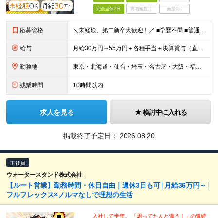
完全週休2日
賞与複数月
面接1回
応募資格
＼未経験、第二新卒大歓迎！／ ■学歴不問 ■普通自動車運転免許をお持ちの方（AT限定可） ＼こんな方にオススメです！／ ■未経験から無理のない営業職を始めてみたい方 ■将来も安心の経験・スキルを磨き
給与
月給30万円～55万円＋各種手当＋決算賞与（直近数年は連続して支給されています！） ★営業経験をお持ちの方は月給35万円スタートも可能です！ ※経験・能力を考慮の上、優遇いたします。 ※残業手当は
勤務地
東京・北海道・仙台・埼玉・名古屋・大阪・福岡のいずれかの拠点での勤務となります。 ※勤務地は希望を最大限考慮します。転勤はありません。 ■本社／東京都港区高輪2-16-11 ■札幌支店／北海道札幌市
残業時間
10時間以内
求人を見る
検討中に入れる
掲載終了予定日：
2026.08.20
正社員
ウォータースタンド株式会社
【ルート営業】勤務時間・休日自由｜週休3日も可│月給36万円～│
フルフレックス×ノルマなしで理想の生活
入社して半年。 「思ってたんと違う！」の連続