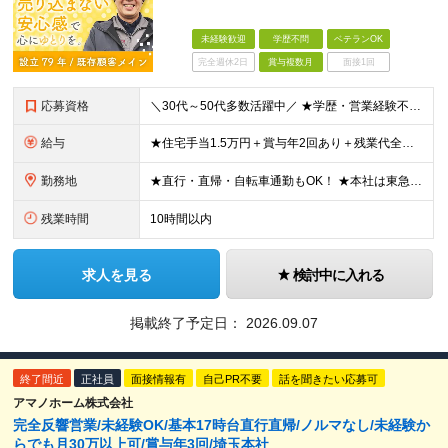
未経験歓迎
学歴不問
ベテランOK
完全週休2日
賞与複数月
面接1回
応募資格
＼30代～50代多数活躍中／ ★学歴・営業経験不問 ★普通自動車免許（AT限定可） ★基本的なPCスキルがある方（ExcelやWordなど） 《こんな方は特にオススメ！》 ◆とりあえず「やってみよう
給与
★住宅手当1.5万円＋賞与年2回あり＋残業代全額別途支給 ★家族手当（配偶者：月3000円、子供1人：月2000円）あり！ 【未経験者】 月給：24万円～40万円 【営業経験者】 月給：32万円～
勤務地
★直行・直帰・自転車通勤もOK！ ★本社は東急大井町線・都営浅草線「中延駅」より徒歩3分！ ┗駅前には美味しい中華屋やラーメン屋など沢山あります◎ 【本社】 東京都品川区東中延2-8-10 マツダビル
残業時間
10時間以内
求人を見る
検討中に入れる
掲載終了予定日：
2026.09.07
終了間近
正社員
面接情報有
自己PR不要
話を聞きたい応募可
アマノホーム株式会社
完全反響営業/未経験OK/基本17時台直行直帰/ノルマなし/未経験か
らでも月30万以上可/賞与年3回/埼玉本社