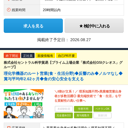
残業時間
20時間以内
求人を見る
検討中に入れる
掲載終了予定日：
2026.08.27
終了間近
正社員
面接情報有
自己PR不要
株式会社セントラル科学貿易【プライム上場企業「株式会社GSIクレオス」グ
ループ】
理化学機器のルート営業(食・生活分野)◆反響のみ◆ノルマなし◆
賞与平均年2.62ヶ月◆食の安心安全を支える
＼8割が文系！／ 理系知識不問×異業種営業出身
者が多数活躍◎ 最先端技術で「食・生活」を守
る貢献性の高い仕事へ
未経験歓迎
学歴不問
ベテランOK
完全週休2日
賞与複数月
面接1回