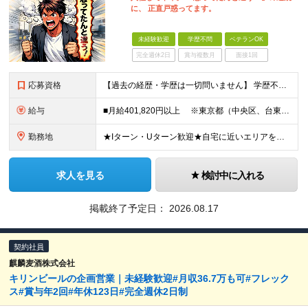
に、 正直戸惑ってます。
未経験歓迎
学歴不問
ベテランOK
完全週休2日
賞与複数月
面接1回
応募資格
【過去の経歴・学歴は一切問いません】 学歴不問・職種未経験歓迎・業種未経験歓迎 第二新卒・ブランクがある方も歓迎 ・普通自動車運転免許（AT限定可）をお持ちの方 Lお客様先へは社用車で訪問しますが
給与
■月給401,820円以上 ※東京都（中央区、台東区、世田谷区、中野区、豊島区） ■月給386,820円以上 ※東京都（23区以外）、神奈川県、愛知県〈名古屋市〉、大阪府、京都府、兵庫県、滋賀県
勤務地
★Iターン・Uターン歓迎★自宅に近いエリアを選べます 東京/大阪/愛知/神奈川/埼玉/福岡/北海道/山形/茨城/群馬/千葉/山梨/岐阜/静岡/長野/富山/石川/福井/三重/滋賀/京都/兵庫/島根/岡山
求人を見る
検討中に入れる
掲載終了予定日：
2026.08.17
契約社員
麒麟麦酒株式会社
キリンビールの企画営業｜未経験歓迎#月収36.7万も可#フレック
ス#賞与年2回#年休123日#完全週休2日制