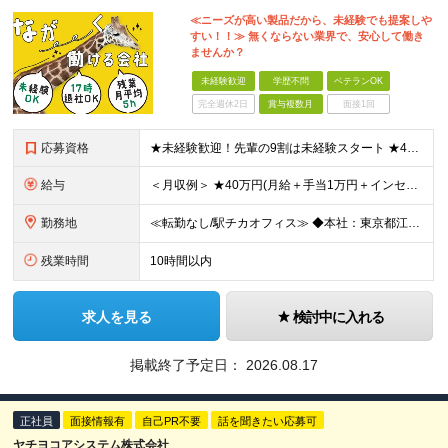
≪ニーズが高い製品だから、未経験でも提案しや
すい！！≫ 無くならない業界で、安心して働き
ませんか？
未経験歓迎
学歴不問
ベテランOK
完全週休2日
賞与複数月
面接1回
応募資格
★未経験歓迎！先輩の9割は未経験スタート ★45歳以下の方は全員面接 ◆学歴不問 ◆普通自動車免許(AT限定可) ◆45歳までの方※若年層の長期キャリア形成を図るため できるだけ多くの方とお会いし
給与
＜月収例＞ ★40万円(月給＋手当1万円＋インセンティブ)／入社4年目・30代 ★28.5万円(月給＋手当1万円＋インセンティブ)／入社2年目 ◆月給24万7,000円以上～＋賞与年2回＋インセンテ
勤務地
≪転勤なし/駅チカオフィス≫ ◆本社：東京都江戸川区東葛西6-1-17 第6カネ長ビル6F ※(変更の範囲)上記を除く当社関連勤務地
残業時間
10時間以内
求人を見る
検討中に入れる
掲載終了予定日：
2026.08.17
正社員
面接情報有
自己PR不要
話を聞きたい応募可
ヤチヨコアシステム株式会社