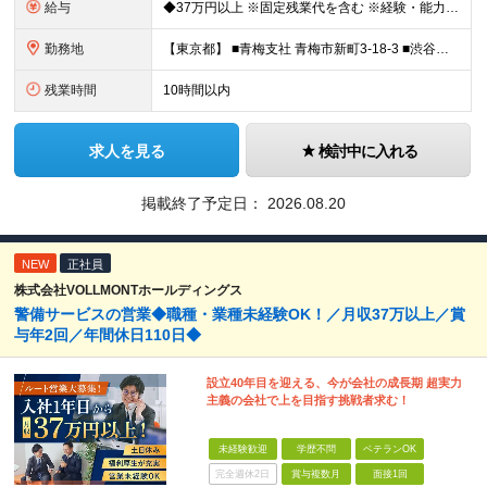
給与
◆37万円以上 ※固定残業代を含む ※経験・能力を考慮 ※決算賞与あり 【固定残業代】14万円/45時間 ※固定残業代は残業がない場合も支給し、超過分は別途支給する ※超過分は別途全額支給 ・一律手
勤務地
【東京都】 ■青梅支社 青梅市新町3-18-3 ■渋谷支社 渋谷区渋谷1-6-5 ■新宿支社 新宿区新宿3-11-10 ■池袋支社 豊島区東池袋1-35-5 ■両国支社 墨田区江東橋1-12-8KDビ
残業時間
10時間以内
求人を見る
検討中に入れる
掲載終了予定日：
2026.08.20
NEW
正社員
株式会社VOLLMONTホールディングス
警備サービスの営業◆職種・業種未経験OK！／月収37万以上／賞
与年2回／年間休日110日◆
設立40年目を迎える、今が会社の成長期 超実力
主義の会社で上を目指す挑戦者求む！
未経験歓迎
学歴不問
ベテランOK
完全週休2日
賞与複数月
面接1回