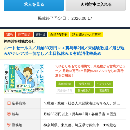
求人を見る
検討中に入れる
掲載終了予定日：
2026.08.17
NEW
終了間近
正社員
自己PR不要
話を聞きたい応募可
神奈川管材株式会社
ルートセールス／月給33万円～＋賞与年2回／未経験歓迎／飛び込
みやテレアポ一切なし／土日祝休み＆有給消化率高め
＼ゆとりをもてる環境で、未経験から営業デビュ
ー／ 月給33万円×土日祝休み×ノルマなしの高待
遇をご用意！
未経験歓迎
学歴不問
ベテランOK
完全週休2日
賞与複数月
面接1回
応募資格
＼職種・業種・社会人未経験者はもちろん、第二新卒も歓迎！／ ■学歴不問 ■転職回数不問 ■普通自動車免許をお持ちの方
給与
月給33万円以上＋賞与年2回＋各種手当 ※固定残業代（月42時間／7万7171円～）含む。 超過分は別途全額支給します。 ※試用期間（6ヶ月）があります。 その間の給与・待遇に差異はありません。
勤務地
神奈川県、東京都、埼玉県で募集中！★転勤なし ※希望を考慮し、決定 ※転居を伴う転勤なし ＜神奈川＞ ■横浜本社：横浜市西区久保町27-19 ■港南営業所：横浜市港南区日野中央1-15-2 ■平塚営