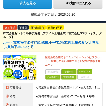
求人を見る
検討中に入れる
掲載終了予定日：
2026.08.20
終了間近
正社員
面接情報有
自己PR不要
株式会社セントラル科学貿易【プライム上場企業「株式会社GSIクレオス」グ
ループ】
ルート営業/毎年必ず昇給/残業月平均15h未満/反響のみ/ノルマな
し/賞与平均2.62ヶ月
歴史ある企業でもコミュニケーションはフラッ
ト！ 風通しの良い環境で長く安定的に働きませ
んか？
未経験歓迎
学歴不問
ベテランOK
完全週休2日
賞与複数月
面接1回
応募資格
＼異業界出身者が多数活躍中！／ ■法人営業（BtoB）の経験をお持ちの方 ■普通自動車免許（AT限定可）をお持ちの方※入社までの取得可 ■理系のバックグラウンドをお持ちの方 （バイオサイエンスや自然科
給与
★賞与昨年度実績：基本給×2.62ヶ月分 ★毎年必ず昇給する経験給制度あり！ ■月給：23万5000円〜45万円＋賞与年2回 ※経験・スキルを考慮し、当社規定の「バンド（等級）」に合わせて決定します
勤務地
＼東京・大阪の2拠点で募集中／ 【東京本社】東京都江東区亀戸1-28-6 【大阪支店】大阪府大阪市東淀川区東中島1-13-25 ※ご希望の勤務地を考慮します。当面転勤は想定していません。 ご本人の希