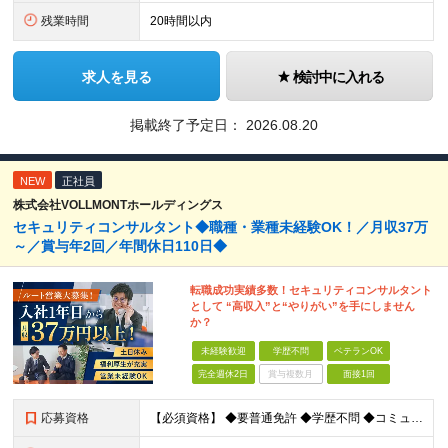
残業時間
20時間以内
求人を見る
検討中に入れる
掲載終了予定日：
2026.08.20
NEW
正社員
株式会社VOLLMONTホールディングス
セキュリティコンサルタント◆職種・業種未経験OK！／月収37万
～／賞与年2回／年間休日110日◆
転職成功実績多数！セキュリティコンサルタント
として “高収入”と“やりがい”を手にしません
か？
未経験歓迎
学歴不問
ベテランOK
完全週休2日
賞与複数月
面接1回
応募資格
【必須資格】 ◆要普通免許 ◆学歴不問 ◆コミュニケーション能力に自信のある方 ⇒お客様との関係をより良いものにしてください◎ ◆計画性を持って積極的に行動できる方 ⇒先のことを考えてお客様