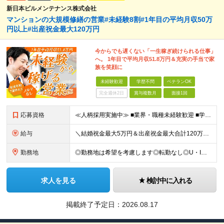
新日本ビルメンテナンス株式会社
マンションの大規模修繕の営業#未経験8割#1年目の平均月収50万
円以上#出産祝金最大120万円
今からでも遅くない「一生稼ぎ続けられる仕事」
へ。 1年目で平均月収51.8万円＆充実の手当で家
族を笑顔に
未経験歓迎
学歴不問
ベテランOK
完全週休2日
賞与複数月
面接1回
応募資格
≪人柄採用実施中≫ ■業界・職種未経験歓迎 ■学歴不問 ■職歴や転職回数は一切不問 ■ブランクある方も相談可 ★育成前提の募集！ 今回の募集は事業拡大に伴う増員採用！ 欠員補充ではないため、 将来の
給与
＼結婚祝金最大5万円＆出産祝金最大合計120万円！独自の手当をご用意／ 【東京】 月給28万700円～80万円＋歩合＋各種手当＋賞与年2回 【大阪】 月給26万8200円～80万円＋歩合＋各種手当＋
勤務地
◎勤務地は希望を考慮します◎転勤なし◎U・Iターン歓迎 【本社】 大阪府大阪市西区京町堀１丁目１８−１５ 藤原ビル 2F ■以下、全国の各支店 ◎東北・関東エリア：仙台・千葉・東京第一（上野）・東
求人を見る
検討中に入れる
掲載終了予定日：
2026.08.17