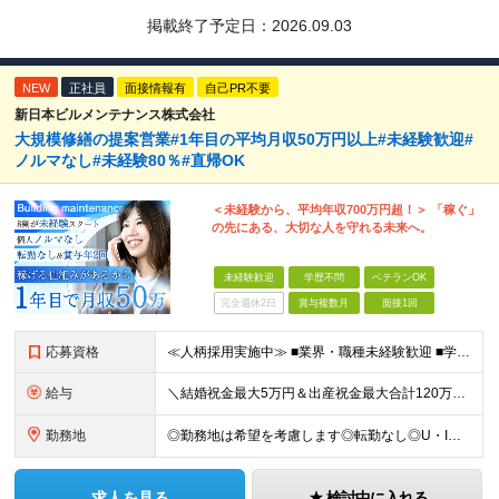
掲載終了予定日：
2026.09.03
NEW
正社員
面接情報有
自己PR不要
新日本ビルメンテナンス株式会社
大規模修繕の提案営業#1年目の平均月収50万円以上#未経験歓迎#
ノルマなし#未経験80％#直帰OK
＜未経験から、平均年収700万円超！＞ 「稼ぐ」
の先にある、大切な人を守れる未来へ。
未経験歓迎
学歴不問
ベテランOK
完全週休2日
賞与複数月
面接1回
応募資格
≪人柄採用実施中≫ ■業界・職種未経験歓迎 ■学歴不問 ■職歴や転職回数は一切不問 ■ブランクある方も相談可 ★育成前提の募集！ 今回の募集は事業拡大に伴う増員採用！ 欠員補充ではないため、 将来の
給与
＼結婚祝金最大5万円＆出産祝金最大合計120万円！独自の手当をご用意／ 【東京】 月給28万700円～80万円＋歩合＋各種手当＋賞与年2回 【大阪】 月給26万8200円～80万円＋歩合＋各種手当＋
勤務地
◎勤務地は希望を考慮します◎転勤なし◎U・Iターン歓迎 【本社】 大阪府大阪市西区京町堀1-18-15 藤原ビル2F ■以下、全国の各支店 ◎東北・関東エリア：仙台・千葉・東京第一（上野）・東京第
求人を見る
検討中に入れる