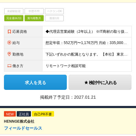
未経験歓迎
学歴不問
ベテランOK
完全週休2日
賞与複数月
面接1回
応募資格
◆代理店営業経験（2年以上） ※IT商材の取り扱い経験不問
給与
想定年収：552万円〜1,176万円 月給：335,000円〜735,000円 （うち固定残業代45,000円〜86,000円／20時間分を含む） ※20時間を超える時間外労働分は別途支給 昇給：年1
勤務地
下記いずれかの配属となります。 【本社】 東京都渋谷区南平台町16-28 Daiwa渋谷スクエア ・名古屋オフィス ・大阪オフィス ・福岡オフィス ※東京／大阪で積極採用中となります。 (変更
働き方
リモートワーク相談可能
求人を見る
検討中に入れる
掲載終了予定日：
2027.01.21
NEW
正社員
自己PR不要
HENNGE株式会社
フィールドセールス