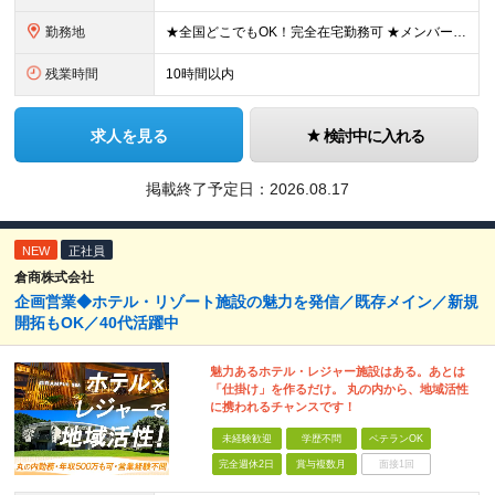
勤務地
★全国どこでもOK！完全在宅勤務可 ★メンバーは北海道・新潟・茨城・東京・静岡・愛知・兵庫・福岡など、全国様々な地域にて活躍中です♪ 【本社】 東京都渋谷区恵比寿1-13-1鈴木ビル3F (変更の
残業時間
10時間以内
求人を見る
検討中に入れる
掲載終了予定日：
2026.08.17
NEW
正社員
倉商株式会社
企画営業◆ホテル・リゾート施設の魅力を発信／既存メイン／新規
開拓もOK／40代活躍中
魅力あるホテル・レジャー施設はある。あとは
「仕掛け」を作るだけ。 丸の内から、地域活性
に携われるチャンスです！
未経験歓迎
学歴不問
ベテランOK
完全週休2日
賞与複数月
面接1回