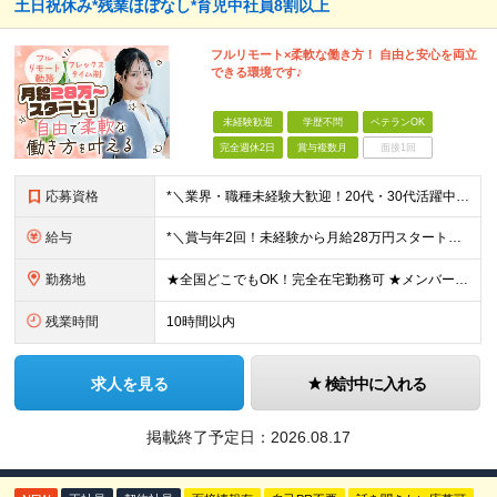
土日祝休み*残業ほぼなし*育児中社員8割以上
フルリモート×柔軟な働き方！ 自由と安心を両立
できる環境です♪
未経験歓迎
学歴不問
ベテランOK
完全週休2日
賞与複数月
面接1回
応募資格
*＼業界・職種未経験大歓迎！20代・30代活躍中／* ◆学歴不問 ◆第二新卒OK ◎ワークライフバランスを整えたい ◎誰かの役に立つ仕事がしたい ◎安心して長く働ける環境で活躍したい こんな想いを
給与
*＼賞与年2回！未経験から月給28万円スタート／* ◆月給28万～40万円＋賞与年2回＋各種インセンティブ ※経験・スキルを考慮の上、決定します ※試用期間6ヶ月間あり（期間中は月給26万円～にな
勤務地
★全国どこでもOK！完全在宅勤務可 ★メンバーは北海道・新潟・茨城・東京・静岡・愛知・兵庫・福岡など、全国様々な地域にて活躍中です♪ 【本社】 東京都渋谷区恵比寿1-13-1鈴木ビル3F (変更の
残業時間
10時間以内
求人を見る
検討中に入れる
掲載終了予定日：
2026.08.17