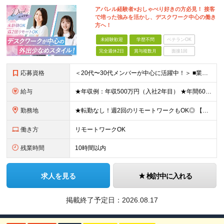
アパレル経験者×おしゃべり好きの方必見！ 接客
で培った強みを活かし、デスクワーク中心の働き
方へ！
未経験歓迎
学歴不問
ベテランOK
完全週休2日
賞与複数月
面接1回
応募資格
＜20代〜30代メンバーが中心に活躍中！＞ ■業界・職種未経験OK！第二新卒歓迎 ■学歴不問 ＜こんな方にピッタリです！＞ ・経験を活かして、無理なく長く働けるオフィスワークへ転身したい方 ・相手の
給与
★年収例：年収500万円（入社2年目） ★年間60万円以上のインセンティブをゲットしている先輩も◎ 月給25万円～＋インセンティブあり（年3回） ※試用期間6ヶ月（期間中の待遇・給与に差異はありま
勤務地
★転勤なし！週2回のリモートワークもOK◎ 【本社】 東京都中央区日本橋蛎殻町1-8-2 ※(変更の範囲)上記を除く当社関連勤務地
働き方
リモートワークOK
残業時間
10時間以内
求人を見る
検討中に入れる
掲載終了予定日：
2026.08.17