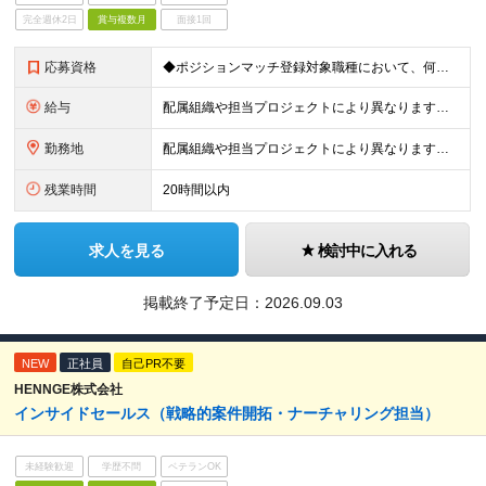
完全週休2日
賞与複数月
面接1回
応募資格
◆ポジションマッチ登録対象職種において、何かしらの知識・経験を有する方
給与
配属組織や担当プロジェクトにより異なります。 想定年収：400万円～1000万円 ※ご経験やスキルに応じて決定します。 ※上記想定年収はあくまでも目安の金額であり、 選考を通じて上下する可能性があ
勤務地
配属組織や担当プロジェクトにより異なります。 ◆新潟本社 新潟県新潟市江南区亀田工業団地3丁目1番1号 ◆東京オフィス 東京都中央区入船3丁目3番8号 プライムタワー築地 ▼営業職の方は以下の支
残業時間
20時間以内
求人を見る
検討中に入れる
掲載終了予定日：
2026.09.03
NEW
正社員
自己PR不要
HENNGE株式会社
インサイドセールス（戦略的案件開拓・ナーチャリング担当）
未経験歓迎
学歴不問
ベテランOK