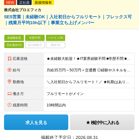
NEW
正社員
面接情報有
株式会社プロエフィカ
SES営業｜未経験OK｜入社初日からフルリモート｜フレックス可
｜残業月平均10h以下｜事業立ち上げメンバー
未経験歓迎
学歴不問
ベテランOK
完全週休2日
賞与複数月
面接1回
応募資格
★未経験大歓迎！★IT業界経験不問 ■学歴不問 ■未経験OK ★人材業界での経験や、SES経験をお持ちの方は優遇します ≪こんな方は今すぐご応募ください≫ □自由度の高い働き方がしたい □誰かの役
給与
月給35万円～50万円＋交通費 ◎経験やスキルを考慮し、最大限優遇します ◎上記月給は固定残業代月40時間分(月10万9,375～)を含みます。残業時間が超過した場合はその分追加支給します ◎試用期
勤務地
＼入社初日からフルリモート！／ ★転勤はありません ★お客様先を訪問するときなどは直行直帰可 ■本社 東京都品川区西五反田3丁目15-6 リードシー目黒不動前ビル1-04 ※(変更の範囲)上記を
働き方
フルリモートがメイン
残業時間
10時間以内
求人を見る
検討中に入れる
掲載終了予定日：
2026.08.31