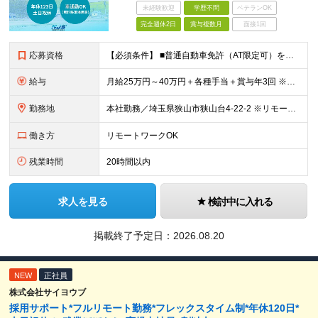
未経験歓迎
学歴不問
ベテランOK
完全週休2日
賞与複数月
面接1回
応募資格
【必須条件】 ■普通自動車免許（AT限定可）をお持ちの方 【こんな方にピッタリです】 ■対人折衝経験をお持ちの方（業界不問） ■お客さまとの顔合わせ・ヒアリング・受注など、営業の流れを理解している方
給与
月給25万円～40万円＋各種手当＋賞与年3回 ※経験・能力を考慮の上、優遇します。
勤務地
本社勤務／埼玉県狭山市狭山台4-22-2 ※リモートワークと出社を併用可です。 (変更の範囲)上記を除く当社関連勤務地
働き方
リモートワークOK
残業時間
20時間以内
求人を見る
検討中に入れる
掲載終了予定日：
2026.08.20
NEW
正社員
株式会社サイヨウブ
採用サポート*フルリモート勤務*フレックスタイム制*年休120日*