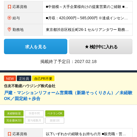
応募資格
■中規模～大手企業様向けの提案営業のご経験 ■提案書作成のご経験 ■AI（ChatGPT等）を実務で活用し、業務プロセスの効率化や新たな付加価値創出を実現した経験を有する方 ＜求める人物像＞ ・営業
給与
■月収：420,000円～585,000円 ※達成インセンティブあり ※固定残業代30時間相当分（80,000円～）を含む ※超過分別途支給。 ※試用期間3ヶ月（労働条件に変更なし） ※スキル・経験・
勤務地
東京都渋谷区桜丘町26-1 セルリアンタワー 勤務地の変更範囲：会社の定める事業所
求人を見る
検討中に入れる
掲載終了予定日：
2027.02.18
NEW
正社員
自己PR不要
住友不動産ハウジング株式会社
戸建・マンションリフォーム営業職（新築そっくりさん）／未経験
OK／固定給＋歩合
未経験歓迎
学歴不問
ベテランOK
完全週休2日
賞与複数月
面接1回
応募資格
以下いずれかの経験をお持ちの方 ■販売職・営業職での顧客への提案経験をお持ちの方 ■建築関連の知識をお持ちの方