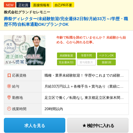
NEW
正社員
面接情報有
自己PR不要
株式会社グランドセレモニー
葬祭ディレクター/未経験歓迎/完全週休2日制/月給33万～/学歴・職
歴不問/自転車通勤OK/ブランクOK
年齢で転職を諦めていませんか？ 未経験から始
める、心から誇れる仕事。
未経験歓迎
学歴不問
ベテランOK
完全週休2日
賞与複数月
面接1回
応募資格
職種・業界未経験歓迎！ 学歴やこれまでの経験は一切問いません。40代以上のスタッフも多数活躍中です。 ■普通自動車免許をお持ちの方（AT限定可） 【以下のような方にピッタリ！】 ・人の笑顔が見たい
給与
月給33万円以上＋各種手当＋賞与あり（業績による） ※経験・年齢・能力などを考慮の上決定します。 ※上記には固定残業代を含みます。詳細の金額については面接でお話しします。 ※3ヶ月の試用期間がありま
勤務地
足立区で働く／転勤なし 東京都足立区東保木間2-25-3 ┗ご依頼者の葬儀場所によっては直行直帰が可能です。 (変更の範囲)上記を除く当社関連勤務地
残業時間
20時間以内
求人を見る
検討中に入れる