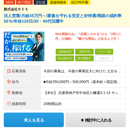
NEW
終了間近
正社員
面接情報有
自己PR不要
株式会社ＲＣＳ
法人営業/月給35万円～/家族を守れる安定と好待遇/商談の成約率
50％/年休120日/30・40代活躍中
Web商談のみ。 “必要とされる”から「2件に1
件」が成約。 『稼げる理由』があるんです！
未経験歓迎
学歴不問
ベテランOK
完全週休2日
賞与複数月
面接1回
応募資格
今回の募集は、今後の事業拡大に向けた 土台を築いていくための"増員"募集です。 急な欠員や業務過多が理由の急募ではなく、 先を見据えた『育成前提』の採用なので、 少しでも興味があればぜひご応募くださ
給与
■月給350,000円～500,000円（基本給＋固定残業代＋その他手当）＋インセンティブ ∟基本給268,400円～411,700円 固定残業代57,600円～88,300円（28時間分）
勤務地
【本社】 兵庫県神戸市中央区八幡通3-1-14 サンシポートビル6F ★転居を伴う転勤はありません ＜アクセス＞ ・海岸線「三宮・花時計前駅」より徒歩2分 ・阪神本線「神戸三宮駅」より徒歩6分 ・阪
残業時間
20時間以内
求人を見る
検討中に入れる