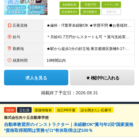
未経験歓迎
学歴不問
ベテランOK
完全週休2日
賞与複数月
面接1回
応募資格
★歯科・IT業界未経験OK ★学歴不問 ◆お客様対応の経験がある方（目安：1年以上） ＼こんな方はすぐにご活躍いただけます／ ※必須ではございませんので、ご安心ください！ ◇医科や歯科業界で働いた
給与
＊月給41.7万円からスタートも可 ＊賞与支給実績あり（業績連動型） ＊年収500万円以上も可能！ 月給292,000円～417,000円 ※月給は経験・スキルを考慮し決定しています ※給与には固
勤務地
★駅から徒歩1分の好立地 東京都港区新橋6-17-21 住友不動産 御成門駅前ビル 3F (変更の範囲)上記を除く当社関連勤務地
残業時間
10時間以内
求人を見る
検討中に入れる
掲載終了予定日：
2026.08.31
NEW
正社員
面接情報有
自己PR不要
話を聞きたい応募可
株式会社向ケ丘自動車学校
自動車教習所のインストラクター｜未経験OK*賞与年2回*国家資格
*資格取得期間は実務ゼロ*有休取得ほぼ100％