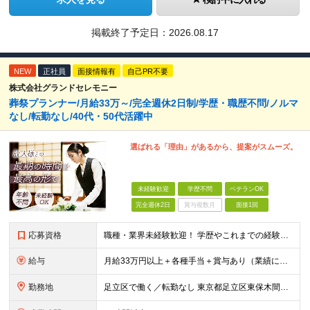
掲載終了予定日：
2026.08.17
NEW
正社員
面接情報有
自己PR不要
株式会社グランドセレモニー
葬祭プランナー/月給33万～/完全週休2日制/学歴・職歴不問/ノルマ
なし/転勤なし/40代・50代活躍中
選ばれる「理由」があるから、提案がスムーズ。
未経験歓迎
学歴不問
ベテランOK
完全週休2日
賞与複数月
面接1回
応募資格
職種・業界未経験歓迎！ 学歴やこれまでの経験は一切問いません。40代以上のスタッフも多数活躍中です。 ■普通自動車免許をお持ちの方（AT限定可） 【以下のような方にピッタリ！】 ・自信をもってサー
給与
月給33万円以上＋各種手当＋賞与あり（業績による） ※経験・年齢・能力などを考慮の上決定します。 ※上記には固定残業代を含みます。詳細の金額については面接でお話しします。 ※3ヶ月の試用期間がありま
勤務地
足立区で働く／転勤なし 東京都足立区東保木間2-25-3 ┗ご依頼者の葬儀場所によっては直行直帰が可能です。 (変更の範囲)上記を除く当社関連勤務地