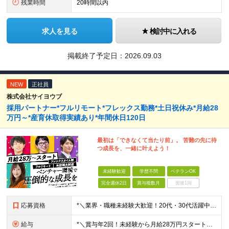
残業時間
20時間以内
求人を見る
検討中に入れる
掲載終了予定日：
2026.09.03
NEW
正社員
株式会社サイヨウブ
採用パートナー*フルリモート*フレックス勤務*土日祝休み*月給28
万円～*産育休取得実績あり*年間休日120日
最初は「できなくて当たり前」。 苦難の先に待
つ成長を、一緒に叶えよう！
未経験歓迎
学歴不問
ベテランOK
完全週休2日
賞与複数月
面接1回
応募資格
*＼業界・職種未経験大歓迎！20代・30代活躍中／* ◆学歴不問 ◆第二新卒OK ≪こんな人にはピッタリです♪≫ ・何かしらの営業経験をお持ちの方 ・自ら目標を立てて、セルフコントロールを楽しめる
給与
*＼賞与年2回！未経験から月給28万円スタート／* ★昇給年12回あり！随時昇給のチャンス ◆月給28万～40万円＋賞与年2回＋各種インセンティブ ※経験・スキルを考慮の上、決定します ※試用期間