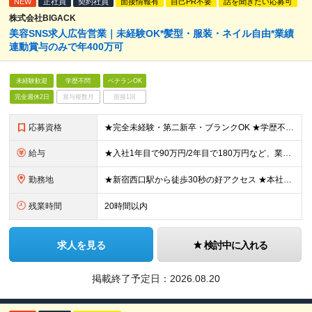
NEW
正社員
契約社員
面接情報有
自己PR不要
話を聞きたい応募可
株式会社BIGACK
美容SNS求人広告営業｜未経験OK*髪型・服装・ネイル自由*業績
連動賞与のみで年400万可
未経験歓迎
学歴不問
ベテランOK
完全週休2日
賞与複数月
面接1回
応募資格
★完全未経験・第二新卒・ブランクOK ★学歴不問 「営業デビューしたい」「年収をアップさせたい」「美容業界に興味がある」など、あなたの人柄や意欲を大切にした採用です。より多くの方とお会いしたいと考え
給与
★入社1年目で90万円/2年目で180万円など、業績連動賞与で高額還元あり！ ★月給23～29万円＋業績連動賞与：年4回＋各種手当 ※月給には、固定残業代（月20時間分／31,000円）を含みます。
勤務地
★新宿西口駅から徒歩30秒の好アクセス ★本社勤務＆転勤なし 【本社】 東京都新宿区西新宿1丁目3-13 Zenken Plaza2 8F ※変更の範囲：上記を除く当社関連勤務地
残業時間
20時間以内
求人を見る
検討中に入れる
掲載終了予定日：
2026.08.20