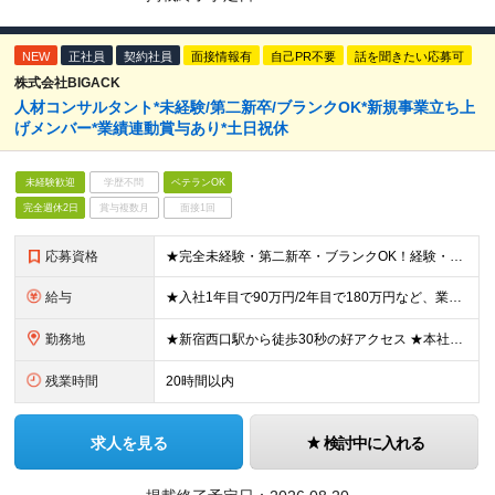
NEW
正社員
契約社員
面接情報有
自己PR不要
話を聞きたい応募可
株式会社BIGACK
人材コンサルタント*未経験/第二新卒/ブランクOK*新規事業立ち上
げメンバー*業績連動賞与あり*土日祝休
未経験歓迎
学歴不問
ベテランOK
完全週休2日
賞与複数月
面接1回
応募資格
★完全未経験・第二新卒・ブランクOK！経験・スキルは一切不問です ★高卒以上 「新規事業にチャレンジしたい」「成長中の企業でキャリアアップしたい」「意欲的な仲間たちと切磋琢磨したい」など、あなたの人
給与
★入社1年目で90万円/2年目で180万円など、業績連動賞与で高額還元あり！ ★月給23～29万円＋業績連動賞与：年4回＋各種手当 ※月給には、固定残業代（月20時間分／31,000円）を含みます。
勤務地
★新宿西口駅から徒歩30秒の好アクセス ★本社勤務＆転勤なし 【本社】 東京都新宿区西新宿1丁目3-13 Zenken Plaza2 8F ※変更の範囲：上記を除く当社関連勤務地
残業時間
20時間以内
求人を見る
検討中に入れる