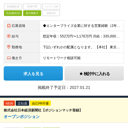
未経験歓迎
学歴不問
ベテランOK
完全週休2日
賞与複数月
面接1回
応募資格
◆エンタープライズ企業に対する営業経験（2年以上） ※IT商材の取り扱い経験不問
給与
想定年収：552万円〜1,176万円 月給：335,000円〜735,000円 （うち固定残業代45,000円〜86,000円／20時間分を含む） ※20時間を超える時間外労働分は別途支給 昇給：年1
勤務地
下記いずれかの配属となります。 【本社】 東京都渋谷区南平台町16-28 Daiwa渋谷スクエア ・名古屋オフィス ・大阪オフィス ・福岡オフィス ※東京／大阪で積極採用中となります。 (変更
働き方
リモートワーク相談可能
求人を見る
検討中に入れる
掲載終了予定日：
2027.01.21
NEW
正社員
自己PR不要
株式会社日本経済新聞社【ポジションマッチ登録】
オープンポジション