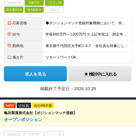
未経験歓迎
学歴不問
ベテランOK
完全週休2日
賞与複数月
面接1回
応募資格
◆ポジションマッチ登録対象職種において、何かしらの知識・経験を有する方 ◆学歴不問
給与
年収600万円～1200万円 ※上記年収は、想定年収です。住居費補助、子手当などの各種手当を含む金額です。 ※経験・能力等を考慮の上、当社規定により決定します。
勤務地
東京都千代田区大手町1-3-7 ・全社員を対象にした在宅勤務制度（リモートワーク）を導入しています。 ・出社率は各職場によりますが、フルリモート（出社無し）は認めていません。
働き方
リモートワークOK
求人を見る
検討中に入れる
掲載終了予定日：
2026.10.29
NEW
正社員
自己PR不要
亀田製菓株式会社【ポジションマッチ登録】
オープンポジション
未経験歓迎
学歴不問
ベテランOK