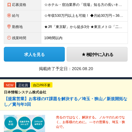
応募資格
☆ホテル・宿泊業界の「現場」知る方の長いキャリアを応援します！ ☆営業経験がない方も歓迎！ ■旅行業界またはホテル・宿泊業界での実務経験をお持ちの方（職種不問！） ■学歴不問 ◆◇こんな方はぜひご応
給与
☆年収530万円以上も可能！ ◆月給30万円～36万円＋賞与年2回（前年度実績2.00ヶ月分）＋諸手当 ┗初年度年収：420万円～550万円 ※能力・実績を考慮の上、当社規定により決定・優遇いたしま
勤務地
★JR「東京駅」から徒歩3分 ★東京メトロ「二重橋前駅」徒歩1分 ★U／Iターン歓迎 ★希望しない転勤なし 【東京支店】東京都千代田区丸の内二丁目3番2号 郵船ビル5階 (変更の範囲)上記を除く当
残業時間
10時間以内
求人を見る
検討中に入れる
掲載終了予定日：
2026.08.20
NEW
正社員
自己PR不要
日本情報システム株式会社
【提案営業】お客様のIT課題を解決する／埼玉・狭山／新規開拓な
し／賞与年3回
売るのではなく、解決する。 ノルマのためでな
く、お客様のために。 ―その営業を、埼玉・狭
山で。