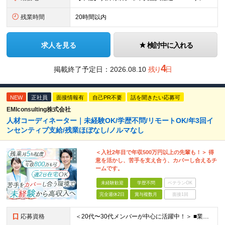
残業時間
20時間以内
求人を見る
検討中に入れる
4
掲載終了予定日：
2026.08.10
残り
日
NEW
正社員
面接情報有
自己PR不要
話を聞きたい応募可
EMIconsulting株式会社
人材コーディネーター｜未経験OK/学歴不問/リモートOK/年3回イ
ンセンティブ支給/残業ほぼなし/ノルマなし
＜入社2年目で年収500万円以上の先輩も！＞ 得
意を活かし、苦手を支え合う、カバーし合えるチ
ームです。
未経験歓迎
学歴不問
ベテランOK
完全週休2日
賞与複数月
面接1回
応募資格
＜20代〜30代メンバーが中心に活躍中！＞ ■業界・職種未経験OK！第二新卒歓迎 ■学歴不問 ＜こんな方にピッタリです！＞ ・販売や接客の経験を活かしてオフィスワークデビューしたい方 ・厳しいノルマ