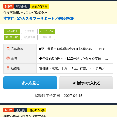
NEW
契約社員
自己PR不要
住友不動産ハウジング株式会社
注文住宅のカスタマーサポート／未経験OK
未経験歓迎
学歴不問
ベテランOK
完全週休2日
賞与複数月
面接1回
応募資格
■要 普通自動車運転免許 ■未経験OK ～このような方を歓迎します～ □直接お客様から感謝の声をいただける仕事に就きたい方 □建築や住宅業界に興味がある方 □モノづくり、家づくりが好きな方 □手に職
給与
◆年俸350万円～（1/12分割した金額を支給） ∟月収29万2000円 ※経験、スキルに応じて決定します ※固定残業手当（40時間分／69,100円）を含む。超過した場合は、別途加算支給します。
勤務地
首都圏（東京、千葉、埼玉、神奈川）／群馬／愛知／静岡／大阪／福岡のいずれかの拠点にてご勤務いただきます。 ※配属先は希望を考慮のうえ決定します ※（変更の範囲）上記を除く当社関連勤務地
求人を見る
検討中に入れる
掲載終了予定日：
2027.04.15
NEW
正社員
自己PR不要
住友不動産ハウジング株式会社