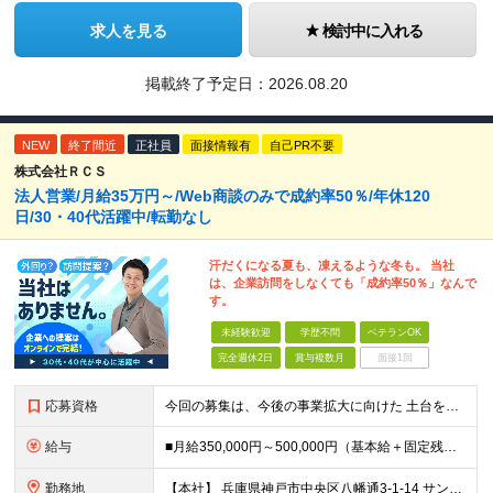
求人を見る
検討中に入れる
掲載終了予定日：
2026.08.20
NEW
終了間近
正社員
面接情報有
自己PR不要
株式会社ＲＣＳ
法人営業/月給35万円～/Web商談のみで成約率50％/年休120
日/30・40代活躍中/転勤なし
汗だくになる夏も、凍えるような冬も。 当社
は、企業訪問をしなくても「成約率50％」なんで
す。
未経験歓迎
学歴不問
ベテランOK
完全週休2日
賞与複数月
面接1回
応募資格
今回の募集は、今後の事業拡大に向けた 土台を築いていくための"増員"募集です。 急な欠員や業務過多が理由の急募ではなく、 先を見据えた『育成前提』の採用なので、 少しでも興味があればぜひご応募くださ
給与
■月給350,000円～500,000円（基本給＋固定残業代＋その他手当）＋インセンティブ ∟基本給268,400円～411,700円 固定残業代57,600円～88,300円（28時間分）
勤務地
【本社】 兵庫県神戸市中央区八幡通3-1-14 サンシポートビル6F ★転居を伴う転勤はありません ＜アクセス＞ ・海岸線「三宮・花時計前駅」より徒歩2分 ・阪神本線「神戸三宮駅」より徒歩6分 ・阪