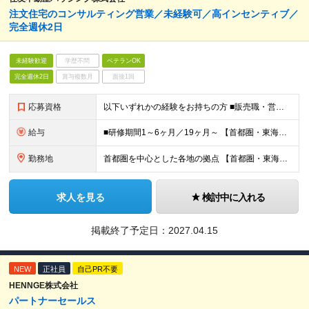
注文住宅のコンサルティング営業／未経験可／高インセンティブ／
完全週休2日
未経験歓迎
学歴不問
ベテランOK
完全週休2日
賞与複数月
面接1回
応募資格
以下いずれかの経験をお持ちの方 ■販売職・営業職での顧客への提案経験をお持ちの方 ■建築関連の知識をお持ちの方
給与
■研修期間1～6ヶ月／19ヶ月～ 【首都圏・東海・関西】 月給29万2千円～ (固定給25万円+定額歩合給4万2千円、固定残業手当月約58時間分9万2700円含む) 【その他】 月給27万1千円～
勤務地
首都圏を中心とした各地の拠点 【首都圏・東海・関西】 東京、千葉、埼玉、神奈川、茨城、愛知、三重、岐阜、静岡、大阪、京都、奈良、滋賀、兵庫 【その他】 栃木、群馬、北海道、宮城、新潟、岡山、広島、
求人を見る
検討中に入れる
掲載終了予定日：
2027.04.15
NEW
正社員
自己PR不要
HENNGE株式会社
パートナーセールス