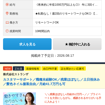
給与
《将来的に年収1000万円以上も◎》 年に3回インセンティブの支給タイミングがあります。 入社2年目で年間150万円のインセンティブをゲットしている先輩も◎ 個人のノルマはありませんが、チームで協力
勤務地
★転勤なし！週2回のリモートワークもOK◎ 【本社】 東京都中央区日本橋蛎殻町1-8-2 ※(変更の範囲)上記を除く当社関連勤務地
働き方
リモートワークOK
残業時間
10時間以内
求人を見る
検討中に入れる
掲載終了予定日：
2026.08.17
NEW
正社員
面接情報有
自己PR不要
話を聞きたい応募可
株式会社ストランザ
カスタマーサポート／職種未経験OK／残業ほぼなし／土日祝休み
／髪色ネイル服装自由／月給41.7万円も可
＼＼残業ほぼなし×月給29.2万円～／／ プライベ
ートを大切にしながら、感謝されるやりがいも手
に入れよう！