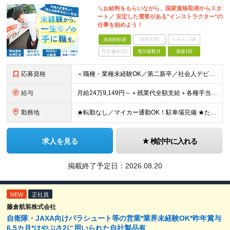
＼お給料をもらいながら、国家資格取得からスタ
ート／ 安定した需要がある"インストラクター"の
仕事を始めよう！
未経験歓迎
学歴不問
ベテランOK
完全週休2日
賞与複数月
面接1回
応募資格
＜職種・業種未経験OK／第二新卒／社会人デビューも歓迎＞ ★高卒以上 ★普通自動車運転免許をお持ちの方（AT限定可） ━━━━━━━━━━━━━━━━━━━ ★運転が上手である必要はありません！★
給与
月給24万9,149円～＋残業代全額支給＋各種手当＋賞与年2回 ＼ 頑張りが収入に反映されます！ ／ ★四輪の指導→二輪の指導など、指導の幅が広がると給与UP！ ★年間表彰制度あり！教習生の合格率が
勤務地
★転勤なし／マイカー通勤OK！駐車場完備 ★たまプラーザ／新百合ヶ丘／登戸などから送迎バスも出ています！ 【向ケ丘自動車学校】 神奈川県川崎市宮前区菅生4-6-1 ※(変更の範囲)勤務地に変更なし
求人を見る
検討中に入れる
掲載終了予定日：
2026.08.20
NEW
正社員
藤倉航装株式会社
自衛隊・JAXA向けパラシュート等の営業*業界未経験OK*昨年賞与
6.5カ月*はやぶさ2に用いられた自社製品有