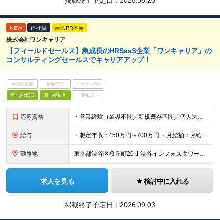
掲載終了予定日：
2026.08.20
NEW
正社員
自己PR不要
株式会社ワンキャリア
【フィールドセールス】急成長のHRSaaS企業「ワンキャリア」の
コンサルティングセールスでキャリアアップ！
未経験歓迎
学歴不問
ベテランOK
完全週休2日
賞与複数月
面接1回
応募資格
・営業経験（業界不問／新規既存不問／個人法人不問） ※経験年数よりも、経験の濃さやスキル、パーソナリティを重視します ≪求める人物像≫ ・行動力がある方 ・自発的に考えて動ける方 ・丁寧なコミュニケ
給与
・想定年収：450万円～700万円 ・月給額：月給300,000円～466,700円 ・みなし残業代：45時間分（79,000円～122,000円） --------------- 昇給年2回・賞与年
勤務地
東京都渋谷区桜丘町20-1 渋谷インフォスタワー16階 ★原則出社ですが、リモートワークは週1まで可能です。 （変更の可能性）上記を除く当社関連勤務地
求人を見る
検討中に入れる
掲載終了予定日：
2026.09.03