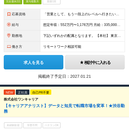
完全週休2日
賞与複数月
面接1回
応募資格
「営業として、もう一段上のレベルへ行きたい」という意欲を重視します。 ・IT業界未経験OK: 専門知識は入社後に習得可能です。 ・必須要件: 法人営業経験（2年以上）。 ・具体例: 産業用ソフト（CA
給与
想定年収：552万円〜1,176万円 月給：335,000円〜735,000円 （うち固定残業代45,000円〜86,000円／20時間分を含む） ※20時間を超える時間外労働分は別途支給 昇給：年1
勤務地
下記いずれかの配属となります。 【本社】 東京都渋谷区南平台町16-28 Daiwa渋谷スクエア ・名古屋オフィス ・大阪オフィス ・福岡オフィス ※東京／大阪で積極採用中となります。 (変更
働き方
リモートワーク相談可能
求人を見る
検討中に入れる
掲載終了予定日：
2027.01.21
NEW
正社員
自己PR不要
株式会社ワンキャリア
【キャリアアナリスト】データと知見で転職市場を変革！★渋谷勤
務
未経験歓迎
学歴不問
ベテランOK