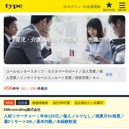
ログイン
会員登録
検討中(
0
)
MENU
育児・介護休暇ありの営業・販売職の求人
コールセンタースタッフ・カスタマーサポート／法人営業／個
変更
人営業／インサイドセールス／ルート営業／技術営業／キャリ
アカウンセラー・人材派遣コーディネーター／営業管理・営業
456
件中
101～150
件表示
マネージャー／その他営業職／接客・販売（アパレル・雑貨・
コスメなど）／接客・販売（飲食）／スーパーバイザー・エリ
NEW
アマネージャー・店長／店舗開発／その他 販売員・サービスス
正社員
面接情報有
自己PR不要
話を聞きたい応募可
タッフ関連職／介護・育児休暇あり
EMIconsulting株式会社
人材リサーチャー｜年休120日／個人ノルマなし／残業月5h程度／
週2リモートOK／基本内勤／未経験歓迎