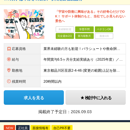
「宇宙や防衛に興味がある」その好奇心だけでO
K！ サポート体制のもと、当社でしか見られない
景色へ
未経験歓迎
学歴不問
ベテランOK
完全週休2日
賞与複数月
面接1回
応募資格
業界未経験の方も歓迎！パラシュートや救命胴衣などの知識がなくても全く問題ありません！ ★メーカーでの営業経験もしくは官公庁向けの営業経験がある方（年数不問） ※学歴不問 【以下のような方をお待ちし
給与
年間賞与6.5ヶ月分支給実績あり（2025年度）／住宅手当2万円以上 ■1年目想定年収400万円～600万円 ┗月給25万円～35万円＋各種手当＋賞与年2回（昨年度実績6.5カ月） 昇給率：202
勤務地
東京都品川区荏原2-4-46 (変更の範囲)上記を除く当社関連勤務地
残業時間
20時間以内
求人を見る
検討中に入れる
掲載終了予定日：
2026.09.03
NEW
正社員
面接情報有
自己PR不要