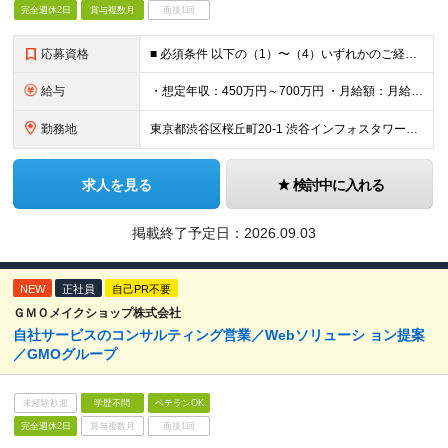
完全週休2日
賞与複数月
面接1回
応募資格
■ 必須条件 以下の（1）〜（4）いずれかのご経験を想定しております。 ただし経験年数よりも、経験の深さやそこで得た学び、スキル、パーソナリティを重視します。 （1）人材紹介の実務経験 -リクルーテ
給与
・想定年収：450万円～700万円 ・月給額：月給300,000円～466,700円 ・みなし残業代：45時間分（79,000円～122,000円） --------------- 昇給年2回・賞与年
勤務地
東京都渋谷区桜丘町20-1 渋谷インフォスタワー16階 ★原則出社ですが、リモートワークは週1まで可能です。 （変更の可能性）上記を除く当社関連勤務地
求人を見る
検討中に入れる
掲載終了予定日：
2026.09.03
NEW
正社員
自己PR不要
ＧＭＯメイクショップ株式会社
自社サービスのコンサルティング営業／Webソリューシ ョン提案
／GMOグループ
未経験歓迎
学歴不問
ベテランOK
完全週休2日
賞与複数月
面接1回