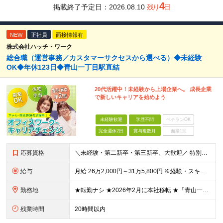
4
掲載終了予定日：
2026.08.10
残り
日
NEW
正社員
面接情報有
株式会社ハッチ・ワーク
総合職（運営事務／カスタマーサクセスから選べる）◆未経験
OK◆年休123日◆青山一丁目駅直結
20代活躍中！未経験から上場企業へ。 成長企業
で新しいキャリアを始めよう
未経験歓迎
学歴不問
ベテランOK
完全週休2日
賞与複数月
面接1回
応募資格
＼未経験・第二新卒・第三新卒、大歓迎／ 特別なスキルや業界経験は一切問いません。 「新しいことに挑戦したい」「腰を据えて長く働きたい」── そんな気持ちを、私たちは何よりも大切にしています。 中
給与
月給 26万2,000円～31万5,800円 ※経験・スキルを考慮し、当社規定により決定いたします ※上記月給には固定残業代として30時間分（50,100円～61,300円）を含みます。超過分は別途全
勤務地
★転勤ナシ ★2026年2月に本社移転 ★「青山一丁目駅」直結 ＜本社＞ 東京都港区南青山1-1-1 新青山ビル西館5階
残業時間
20時間以内