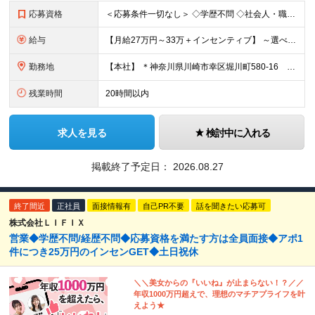
応募資格
＜応募条件一切なし＞ ◇学歴不問 ◇社会⼈・職種・業種未経験歓迎 ◇基本的なPCスキルをお持ちの⽅
給与
【⽉給27万円～33万＋インセンティブ】 ～選べる給与制度～ 固定給とインセンティブの割合を選択することが可能◎ ⾯接時にご相談可能です！ ￣￣￣￣￣￣￣￣￣￣￣￣￣￣￣￣￣￣￣ 月収27万円の場合
勤務地
【本社】 ＊神奈川県川崎市幸区堀川町580-16 川崎テックセンター9階 ※転勤はありません ※受動喫煙対策あり(オフィス内分煙)
残業時間
20時間以内
求人を見る
検討中に入れる
掲載終了予定日：
2026.08.27
終了間近
正社員
面接情報有
自己PR不要
話を聞きたい応募可
株式会社ＬＩＦＩＸ
営業◆学歴不問/経歴不問◆応募資格を満たす方は全員面接◆アポ1
件につき25万円のインセンGET◆土日祝休
＼＼美女からの『いいね』が止まらない！？／／
年収1000万円超えで、理想のマチアプライフを叶
えよう★