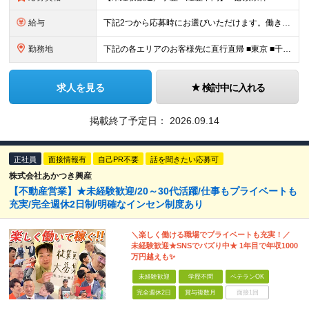
給与
下記2つから応募時にお選びいただけます。働き⽅は⼊社後にも変更可能。 《歩合特化型》 ・⽉給30万円以上＋インセンティブ（還元率10％〜18.5％） ・想定年収400万円〜800万円・休⽇数⽉8⽇
勤務地
下記の各エリアのお客様先に直⾏直帰 ■東京 ■千葉 ■埼玉 ■栃木 ■大阪 ■名古屋 ■長野 ■富山 ■岡山 ※転居を伴う転勤はありません。 ※社⽤⾞通勤可（駐⾞場あり） ＼出社義務はありません／
求人を見る
検討中に入れる
掲載終了予定日：
2026.09.14
正社員
面接情報有
自己PR不要
話を聞きたい応募可
株式会社あかつき興産
【不動産営業】★未経験歓迎/20～30代活躍/仕事もプライベートも
充実/完全週休2日制/明確なインセン制度あり
＼楽しく働ける職場でプライベートも充実！／
未経験歓迎★SNSでバズり中★ 1年目で年収1000
万円越えも✨
未経験歓迎
学歴不問
ベテランOK
完全週休2日
賞与複数月
面接1回