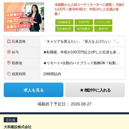
未経験から人材コーディネーターに挑戦！ 月給3
3.4万円＋賞与年2回で、年収UPした社員が多
数！
未経験歓迎
学歴不問
ベテランOK
完全週休2日
賞与複数月
面接1回
応募資格
「キャリアを変えたい」「収入を上げたい」「将来に強いスキルを身につけたい」方歓迎！ ・未経験歓迎 ・学歴不問 ・第二新卒歓迎 ＼経験やスキルではなく、“これから”を重視します／ 「今のままでいい
給与
★転職後、年収が100万円以上UPした社員も多数！ 月給33.4万円～45万円＋諸手当＋賞与年2回 ※インセンティブ充実 直近の最高インセンティブ：月50万円 全社員の平均インセンティブ：月10
勤務地
★リモート×出勤のハイブリッド勤務OK！転勤なし！U・Ｉターン歓迎！ 東京、神奈川、埼玉、千葉、愛知、大阪、兵庫、京都、広島、福岡をはじめとする全国各地のプロジェクト先。 プライム上場、グロース上
残業時間
10時間以内
求人を見る
検討中に入れる
掲載終了予定日：
2026.08.27
正社員
大和建設株式会社