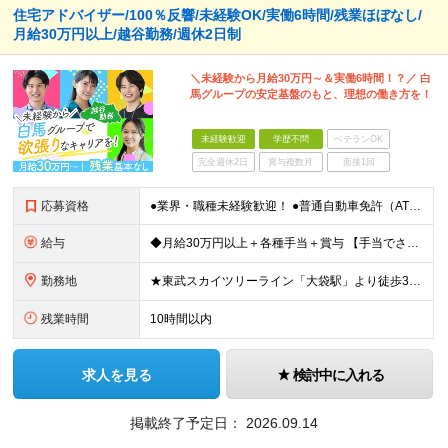
住宅アドバイザー/100％反響/未経験OK/実働6時間/残業ほぼなし/
月給30万円以上/越谷勤務/週休2日制
＼未経験から月給30万円～＆実働6時間！？／ 白
馬グループの安定基盤のもと、理想の働き方を！
未経験歓迎
学歴不問
ベテランOK
完全週休2日
賞与複数月
面接1回
応募資格
●業界・職種未経験歓迎！ ●普通自動車免許（AT限定可） ※学歴不問 ★こんな方に最適です！ ・「家」や「インテリア」に興味がある方 ・人と話すこと、喜ばせることが好きな方 ・未経験から一生モノの知
給与
◆月給30万円以上＋各種手当＋賞与 【手当でさらに収入アップ！】 ★資格手当：1級建築士（月8万円）、2級建築士（月4万円）などを別途支給。 入社後に資格を取得して、大幅な給与アップを実現した先輩も
勤務地
★東武スカイツリーライン「大袋駅」より徒歩3分！車通勤もOK ◆埼玉県越谷市大字袋山1361-16 ※白馬グループ内で配属の可能性あり ※(変更の範囲)上記を除く当社関連勤務地
残業時間
10時間以内
求人を見る
検討中に入れる
掲載終了予定日：
2026.09.14