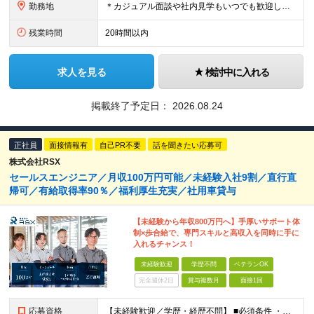
勤務地
＊カジュアル面談や社内見学もいつでも歓迎してます！ ＊駅直結・最新設備の綺麗なオフィスです！ 【本社】 東京都港区虎ノ門2丁目4番7号 T-LITE 7階 (変更の範囲)上記を除く当社関連勤務地
残業時間
20時間以内
求人を見る
検討中に入れる
掲載終了予定日：
2026.08.24
正社員
面接情報有
自己PR不要
話を聞きたい応募可
株式会社RSX
セールスエンジニア／月収100万円可能／未経験入社9割／直行直
帰可／有給取得率90％／福利厚生充実／社用車貸与
【未経験から年収800万円へ】手厚いサポート体
制×歩合給で、専門スキルと高収入を同時に手に
入れるチャンス！
未経験歓迎
学歴不問
ベテランOK
完全週休2日
賞与複数月
面接1回
応募資格
【未経験歓迎／学歴・経歴不問】 ■必須条件 ・普通自動車免許（AT限定可）のみ 特別なスキルや経験は一切不要。 実際に、社員の9割以上が未経験スタートです。 「工具を触ったことがない」 「現場仕