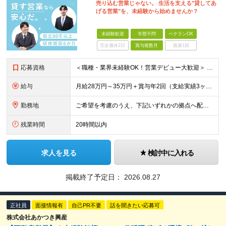
売り込む営業じゃない。 生活を支える"貸してあ
げる営業"を、未経験から始めませんか？
未経験歓迎
学歴不問
ベテランOK
完全週休2日
賞与複数月
面接1回
応募資格
＜職種・業界未経験OK！営業デビュー大歓迎＞ ◆要普通自動車免許（AT限定可） ◆学歴不問 ＼当てはまる方、ぜひご応募ください！／ □人と話すことや、人の役に立つことが好き □未経験から営業として成
給与
月給28万円～35万円＋賞与年2回（支給実績3ヶ月分） ※経験・年齢・能力を考慮の上、当社規定により決定します。 ※上記月給には固定残業代(25時間分／47,314円～)
勤務地
ご希望を考慮のうえ、下記いずれかの拠点へ配属します。 ※自動車通勤可能（要相談） 【東北エリア】 仙台支店、盛岡支店、福島支店 【関東エリア】 東京本社、東京支店、埼玉支店、千葉支店、群馬支店、東
残業時間
20時間以内
求人を見る
検討中に入れる
掲載終了予定日：
2026.08.27
正社員
面接情報有
自己PR不要
話を聞きたい応募可
株式会社あかつき興産