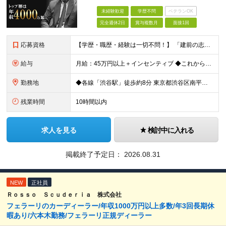
未経験歓迎
学歴不問
ベテランOK
完全週休2日
賞与複数月
面接1回
応募資格
【学歴・職歴・経験は一切不問！】 「建前の志望動機」は要りません！ ・学歴不問 ・第二新卒、フリーター歓迎 「稼いで良い生活がしたい」 「モテたい」など、 素直な本音をぶつけてください。
給与
月給：45万円以上＋インセンティブ ◆これから頑張る仲間への“先行投資”として、高水準の固定給を設定◆ ※固定残業20時間分5万300円含む ┗実際の残業時間は月5時間程度です ※超過分は別途支
勤務地
◆各線「渋谷駅」徒歩約8分 東京都渋谷区南平台町3-13 渋谷STビル4階 (変更の範囲)上記を除く当社関連勤務地
残業時間
10時間以内
求人を見る
検討中に入れる
掲載終了予定日：
2026.08.31
NEW
正社員
Ｒｏｓｓｏ Ｓｃｕｄｅｒｉａ 株式会社
フェラーリのカーディーラー/年収1000万円以上多数/年3回長期休
暇あり/六本木勤務/フェラーリ正規ディーラー