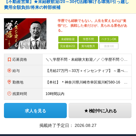
【不動産営業】★未経験歓迎/20～30代活躍/稼げる環境//引っ越し
費用全額負担/将来の幹部候補
学歴でも経験でもない。人生を変えるのは”覚
悟”だ。 挑戦した者だけが、見られる景色があ
る。
未経験歓迎
学歴不問
ベテランOK
完全週休2日
賞与複数月
面接1回
応募資格
＼＼学歴不問・未経験大歓迎／／ ◇学歴不問 ◇社会⼈・職種・業種未経験大歓迎 ☆ー・ー・ー・ー・ー・ー・ー・ー・ー・ー・ー☆ 「今の人生を変えたい。」「本気で稼ぎたい。」 面接ではその想いを
給与
【⽉給27万円～33万＋インセンティブ】 ～選べる給与制度～ 固定給とインセンティブの割合を選択することが可能◎ ⾯接時にご相談可能です！ ￣￣￣￣￣￣￣￣￣￣￣￣￣￣￣￣￣￣￣ 月収27万円の場合
勤務地
【本社】 ＊神奈川県川崎市幸区堀川町580-16 川崎テックセンター9階 ※転勤はありません ※受動喫煙対策あり(オフィス内分煙)
残業時間
10時間以内
求人を見る
検討中に入れる
掲載終了予定日：
2026.08.27