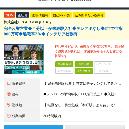
NEW
正社員
面接情報有
自己PR不要
話を聞きたい応募可
株式会社ＥＳ＆Ｃｏｍｐａｎｙ
完全反響営業◆半分以上が未経験入社◆テレアポなし◆2年で年収
800万可◆離職率7％◆インテリア社割有
押し売りゼロで、無理なく年収700万円。 話を聞
く誠実さがあれば、 未経験からちゃんと稼げる
営業です。
未経験歓迎
学歴不問
ベテランOK
完全週休2日
賞与複数月
面接1回
応募資格
【 完全未経験歓迎！ 営業にチャレンジしてみたい方歓迎 】 ◆学歴・経歴不問 ◆第二新卒歓迎 ◆人物重視の採用です！ ▼こんな方はぜひご応募ください ◎誠実な姿勢を持った方 ◎素直な方 ◎思いやり
給与
◆メンバーの平均年収1000万円以上！ ◆入社2年目・未経験入社で年収1000万円の社員も 月給：25万円以上＋賞与（年2回）＋インセンティブ(平均：年150万～2800万)＋随時昇給 ＜インセン
勤務地
【 転勤なし・御堂筋線「本町駅」より徒歩3分 】 ■本社： 大阪府大阪市中央区淡路町3丁目6-3 御堂筋MTRビル1階 ≪アクセスの良さ抜群！≫ ★大阪の2大主要駅「淀屋橋」「本町」の ちょうど中
残業時間
30時間以内