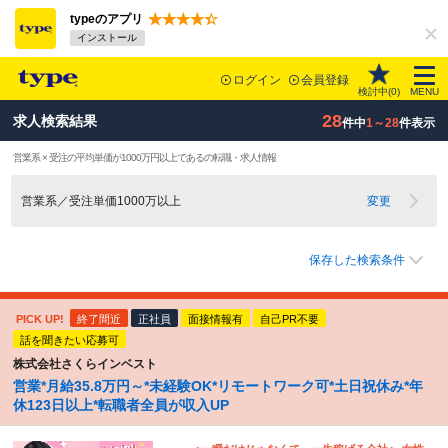
typeのアプリ
インストール
ログイン
会員登録
検討中(
0
)
MENU
28
求人検索結果
件中
1～28
件表示
営業系 × 受注の平均単価が1000万円以上であるの転職・求人情報
営業系／受注単価1000万以上
変更
保存した検索条件
PICK UP!
終了間近
正社員
面接情報有
自己PR不要
話を聞きたい応募可
株式会社さくらインベスト
営業*月給35.8万円～*未経験OK*リモートワーク可*土日祝休み*年
休123日以上*転職者全員が収入UP