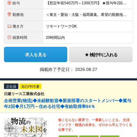
給与
【想定年収540万円～1300万円】 ★賞与年2回＋勤務地手当＋残業手当（年平均残業時間にて算出）を含む ※基本給＋勤務地手当＋役職手当 ※リーダークラス以上は役職手当含む ※勤務地手当：結婚の有無に
勤務地
＜東京・愛知・大阪・福岡募集。希望の勤務地で働けます＞ 希望通りの配属＆転勤も基本なし！ 「プロジェクト人員の枠を広げたい」などといった、 会社からの強制的な異動・出向依頼はありません。 ■東京オフ
働き方
リモートワークOK
残業時間
20時間以内
求人を見る
検討中に入れる
掲載終了予定日：
2026.08.27
正社員
自己PR不要
日建リース工業株式会社
企画営業(物流)◆未経験歓迎◆新規部署のスタートメンバー◆賞与
年2回◆月1万円～住める社宅◆有給取得率84％
無くならない業界で、一番新しいことを。 生活
インフラ・物流の未来を、ゼロから学んでつくる
仕事です。