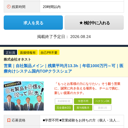
残業時間
20時間以内
求人を見る
検討中に入れる
掲載終了予定日：
2026.08.24
正社員
面接情報有
自己PR不要
株式会社オネスト
営業｜自社製品メイン｜残業平均月13.3h｜年収1000万円～可｜医
療向けシステム国内TOPクラスシェア
「もっとお客様の力になりたい」そう願う営業
に、誠実に向き合える場所を。 チームで挑む、
新しい提案のカタチ。
未経験歓迎
学歴不問
ベテランOK
完全週休2日
賞与複数月
面接1回
応募資格
■学歴不問 ■営業経験をお持ちの方（個人・法人、業界や商材などは不問） ＜以下のような方を歓迎します＞ ■顧客の話を聴き、本音を引き出せる方 ■断られても気持ちを切り替え、次に進める方 ■受け身では