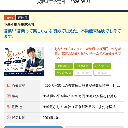
掲載終了予定日：
2026.08.31
NEW
正社員
花菱不動産株式会社
営業/『営業って楽しい』を初めて思えた。不動産未経験でも育て
ます。
あなたの「コミュ力」が年収1000万円につなが
る。 充実の研修と温かいチームで未経験からプ
ロへ！
未経験歓迎
学歴不問
ベテランOK
完全週休2日
賞与複数月
面接1回
応募資格
【20代～30代の異業種出身者が多数活躍中！】 ●学歴不問 ●営業職や接客のご経験をお持ちの方 今までのご経験を加味しながらも 人間性ややる気を高く評価します。 まずはカジュアルにお会いできること
給与
★社員の平均年収1050万円 ★宅建資格をお持ちの方は月3万円の資格手当を支給 月給30万円以上＋インセンティブ＋各種手当＋特別賞与（業績に応じて支給） ※経験・能力を考慮の上、優遇いたします。
勤務地
★転勤なし！ 本社（東京都渋谷区）または横浜支店（神奈川県横浜市）での勤務となります。 【本社】 東京都渋谷区渋谷2-12-15 日本薬学会長井記念館 8F 【横浜支店】 神奈川県横浜市中区大田
残業時間
20時間以内