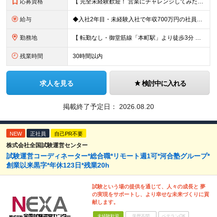
応募資格
【 完全未経験歓迎！ 営業にチャレンジしてみたい方歓迎 】 ◆学歴・経歴不問 ◆第二新卒歓迎 ◆人物重視の採用です！ ▼こんな方はぜひご応募ください ◎誠実な姿勢を持った方 ◎素直な方 ◎思いやり
給与
◆入社2年目・未経験入社で年収700万円の社員も 月給：25万円～30万円＋賞与（年2回）＋インセンティブ(平均：月25万～70万)＋随時昇給 ※経験・スキルを考慮して決定いたします ※上記には固
勤務地
【 転勤なし・御堂筋線「本町駅」より徒歩3分 】 ■本社： 大阪府大阪市中央区淡路町3丁目6-3 御堂筋MTRビル1階 ≪アクセスの良さ抜群！≫ ★大阪の2大主要駅「淀屋橋」「本町」の ちょうど中
残業時間
30時間以内
求人を見る
検討中に入れる
掲載終了予定日：
2026.08.20
NEW
正社員
自己PR不要
株式会社全国試験運営センター
試験運営コーディネーター*総合職*リモート週1可*河合塾グループ*
創業以来黒字*年休123日*残業20h
試験という場の提供を通じて、人々の成長と 夢
の実現をサポートし、より幸せな未来づくりに貢
献します。
未経験歓迎
学歴不問
ベテランOK