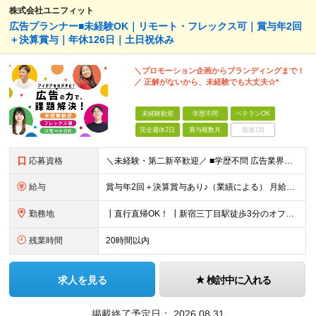
株式会社ユニフィット
広告プランナー■未経験OK｜リモート・フレックス可｜賞与年2回
＋決算賞与｜年休126日｜土日祝休み
＼プロモーション企画からブランディングまで！
／ 正解がないから、未経験でも大丈夫☆*
未経験歓迎
学歴不問
ベテランOK
完全週休2日
賞与複数月
面接1回
応募資格
＼未経験・第二新卒歓迎／ ■学歴不問 広告業界の知識や経験は一切不問。 未経験から活躍している先輩が多数在籍中です！ ＜こんな方にオススメです！＞ ◎広告・マーケティングの世界に興味がある ◎自
給与
賞与年2回＋決算賞与あり♪（業績による） 月給30万円～ ※上記月給額を目安として、経験や前職給与などを踏まえ、相談のうえ給与額が変動する可能性がございます。 ※試用期間中は賞与対象外となります。
勤務地
┃直行直帰OK！ ┃新宿三丁目駅徒歩3分のオフィス ┃転勤なし 【本社】 東京都新宿区新宿5-13-9 太平洋不動産新宿ビル 2F ＼オフィスの雰囲気についてご紹介／ 落ち着いた色味でまとめられた
残業時間
20時間以内
求人を見る
検討中に入れる
掲載終了予定日：
2026.08.31