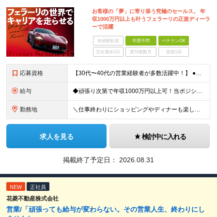
お客様の「夢」に寄り添う究極のセールス。 年
収1000万円以上も叶うフェラーリの正規ディーラ
ーで活躍
未経験歓迎
学歴不問
ベテランOK
完全週休2日
賞与複数月
面接1回
応募資格
【30代〜40代の営業経験者が多数活躍中！】 ●何らかの営業経験をお持ちの方（業界不問） ●普通自動車免許第一種をお持ちの方 ●学歴不問 ★こんな方にピッタリ！ ・国産車や輸入車ディーラーでの経験を
給与
◆頑張り次第で年収1000万円以上可！当ポジションで活躍中の多数の社員が年収1000万円超 ◆2年目でも年収600万～700万円可 ◆充実のインセンティブ制度で高収入を目指せる！ ┗車の販売、保険、ロ
勤務地
＼仕事終わりにショッピングやディナーも楽しめる◎／ ◆六本木勤務！駅チカの通勤便利な勤務地です♪ ◆転勤なし 【本社】東京都港区六本木5-18-3 (変更の範囲)上記を除く当社関連勤務地
求人を見る
検討中に入れる
掲載終了予定日：
2026.08.31
NEW
正社員
花菱不動産株式会社
営業/「頑張っても給与が変わらない。その営業人生、終わりにし