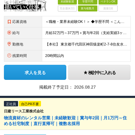
未経験歓迎
学歴不問
ベテランOK
完全週休2日
賞与複数月
面接1回
応募資格
＜職種・業界未経験OK！＞ ◆学歴不問 ＜こんな方は、ぜひご応募ください！＞ □社会に影響を与えるスケールの大きな仕事に挑戦したい □人と話しながら、物事を前に進めることが好き □専門知識を身につけ
給与
月給32万円～37万円＋賞与年2回（支給実績3ヶ月分） ※経験・年齢・能力を考慮の上、当社規定により決定します。 ※上記月給には固定残業代(45時間分／70,234円～)
勤務地
【本社】 東京都千代田区神田猿楽町2-7-8住友水道橋ビル3F ※当面の間、転勤はありません ※変更の範囲：上記を除く当社関連勤務地
残業時間
20時間以内
求人を見る
検討中に入れる
掲載終了予定日：
2026.08.27
正社員
自己PR不要
日建リース工業株式会社
物流資材のレンタル営業｜未経験歓迎｜賞与年2回｜月1万円～住
める社宅制度｜直行直帰可｜複数名採用