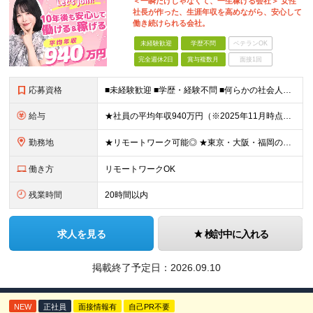
＜一瞬だけじゃなくて、一生稼げる会社＞ 女性
社長が作った、生涯年収を高めながら、安心して
働き続けられる会社。
未経験歓迎
学歴不問
ベテランOK
完全週休2日
賞与複数月
面接1回
応募資格
■未経験歓迎 ■学歴・経験不問 ■何らかの社会人経験がある方 ＜こんな方に向いています！＞ ・頑張った分評価されたい方 ・将来役立つ知識を身につけたい方 ・新しいことを学ぶのが好きな方 ・趣味
給与
★社員の平均年収940万円（※2025年11月時点） ★転職者は全員収入アップを実現 ★入社半年で昇給した実績あり！ 【営業未経験】 月給35万8,000円～（固定残業代含む）＋インセンティブ ＋賞
勤務地
★リモートワーク可能◎ ★東京・大阪・福岡の3拠点で募集中／ご希望の勤務地で配属します ★転勤なし ＜東京支店＞ 東京都港区三田1丁目4番28号 三田国際ビル2階 ＜大阪本社＞ 大阪府大阪市北区梅
働き方
リモートワークOK
残業時間
20時間以内
求人を見る
検討中に入れる
掲載終了予定日：
2026.09.10
NEW
正社員
面接情報有
自己PR不要