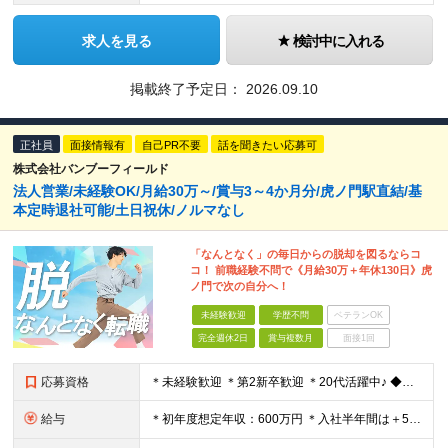
求人を見る
検討中に入れる
掲載終了予定日：
2026.09.10
正社員
面接情報有
自己PR不要
話を聞きたい応募可
株式会社バンブーフィールド
法人営業/未経験OK/月給30万～/賞与3～4か月分/虎ノ門駅直結/基
本定時退社可能/土日祝休/ノルマなし
「なんとなく」の毎日からの脱却を図るならコ
コ！ 前職経験不問で《月給30万＋年休130日》虎
ノ門で次の自分へ！
未経験歓迎
学歴不問
ベテランOK
完全週休2日
賞与複数月
面接1回
応募資格
＊未経験歓迎 ＊第2新卒歓迎 ＊20代活躍中♪ ◆学歴不問 ◆社会人経験の浅い方も歓迎します！ ＼こんな方にピッタリです！／ ★メリハリのあるワークスタイルを実現したい方 ★モノづくりや住宅デザイ
給与
＊初年度想定年収：600万円 ＊入社半年間は＋5万円～の業績手当も付与◎ ◆月給30万円～＋業績手当5万円(半年間保証)～ ※固定残業代88,746円/45時間分含む (所定外残業代 25,356