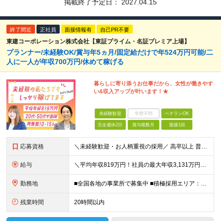
掲載終了予定日：
2027.04.15
終了間近
正社員
面接情報有
自己PR不要
東建コーポレーション株式会社【東証プライム・名証プレミア上場】
プランナー/未経験OK/賞与年5ヵ月/固定給だけで年524万円可能/二
人に一人が年収700万円/休めて稼げる
暮らしに寄り添うお仕事だから、女性が働きやす
い&収入アップが叶います！★
未経験歓迎
学歴不問
ベテランOK
完全週休2日
賞与複数月
面接1回
応募資格
＼未経験歓迎・お人柄重視の採用／ 高卒以上 普通自動車第一種運転免許取得者（AT限定可） ★職歴は全く問いません！20代～50代が幅広く活躍中 前向きにコツコツと向き合える方であれば結果がついてくる
給与
＼平均年収819万円！社員の最大年収3,131万円／ ＼2人に1人が年収700万円以上／ ＼5人に1人が年収1,000万円以上！／ 固定給だけで、年収524万円も可能！ インセンティブだけでなく固定給
勤務地
■全国各地の事業所で募集中 ■積極採用エリア：東京・神奈川・埼玉・千葉・愛知 ※希望の勤務地で働ける！通勤可能な事業所を選定していきます ※地元に戻って働きたいUターン希望者も歓迎します！ ※社用車を
残業時間
20時間以内