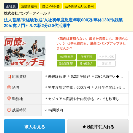
正社員
面接情報有
自己PR不要
話を聞きたい応募可
株式会社バンブーフィールド
法人営業/未経験歓迎/入社初年度想定年収600万/年休130日/残業
20h/虎ノ門ヒルズ駅2分/20代活躍中
《筋肉は裏切らない。鍛えた営業力も、裏切らな
い。》 仕事も筋肉も、最高にパンプアップさせ
ませんか？
未経験歓迎
学歴不問
ベテランOK
完全週休2日
賞与複数月
面接1回
応募資格
＊未経験歓迎 ＊第2新卒歓迎 ＊20代活躍中♪ ◆学歴不問 ◆社会人経験の浅い方も歓迎します！ ※「稼ぎたい」「誇れる仕事がしたい」という意欲を最重視します。 ＼こんな方にピッタリです！／ ★同年
給与
＊初年度想定年収：600万円 ＊入社半年間は＋5万円～の業績手当も付与◎ ◆月給30万円～＋業績手当5万円(半年間保証)～ ※固定残業代88,746円/45時間分含む (所定外残業代 25,356
勤務地
＊カジュアル面談や社内見学もいつでも歓迎してます！ ＊駅直結・最新設備の綺麗なオフィスです！ 【本社】 東京都港区虎ノ門2丁目4番7号 T-LITE 7階 (変更の範囲)上記を除く当社関連勤務地
残業時間
20時間以内
求人を見る
検討中に入れる