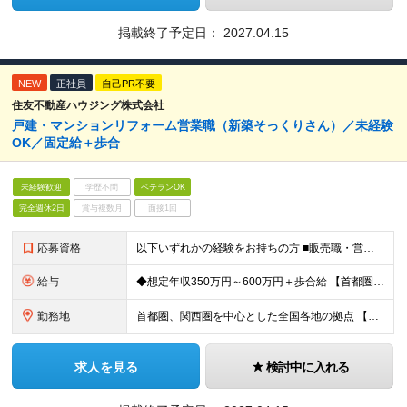
掲載終了予定日：
2027.04.15
NEW
正社員
自己PR不要
住友不動産ハウジング株式会社
戸建・マンションリフォーム営業職（新築そっくりさん）／未経験
OK／固定給＋歩合
未経験歓迎
学歴不問
ベテランOK
完全週休2日
賞与複数月
面接1回
応募資格
以下いずれかの経験をお持ちの方 ■販売職・営業職での顧客への提案経験をお持ちの方 ■建築関連の知識をお持ちの方
給与
◆想定年収350万円～600万円＋歩合給 【首都圏・東海・関西】 月給29.2万円～ （固定給25万円＋定額歩合給4万2千円、固定残業手当月約57時間分9万2700円含む） 【その他】 月給27.
勤務地
首都圏、関西圏を中心とした全国各地の拠点 【首都圏・東海・関西】 東京、千葉、埼玉、神奈川、茨城、愛知、三重、岐阜、静岡、大阪、京都、奈良、滋賀、兵庫 【その他】 栃木、群馬、北海道、宮城、新潟、
求人を見る
検討中に入れる