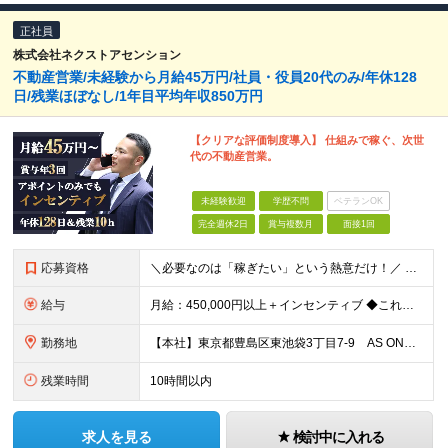
正社員
株式会社ネクストアセンション
不動産営業/未経験から月給45万円/社員・役員20代のみ/年休128
日/残業ほぼなし/1年目平均年収850万円
【クリアな評価制度導入】 仕組みで稼ぐ、次世
代の不動産営業。
未経験歓迎
学歴不問
ベテランOK
完全週休2日
賞与複数月
面接1回
応募資格
＼必要なのは「稼ぎたい」という熱意だけ！／ 建前の志望理由は要りません。素直なあなたの「本音」を教えてください。 ●学歴不問・職歴完全不問 ●社会人デビュー、第二新卒大歓迎 現在活躍中のメンバーの
給与
月給：450,000円以上＋インセンティブ ◆これから頑張る仲間への“先行投資”として、高水準の固定給を設定◆ ※固定残業20時間分50,300円含む ※超過分は別途支給します ※試用期間3ヵ月あ
勤務地
【本社】東京都豊島区東池袋3丁目7-9 AS ONE 東池袋ビル6F 【福岡支店】福岡県福岡市博多区博多駅前4丁目24－13博多ビジネススクエア10階 ※転勤はありません ※お客様のご状況に合わせ
残業時間
10時間以内
求人を見る
検討中に入れる