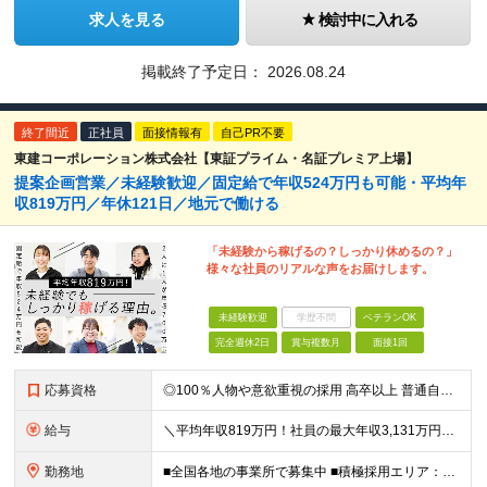
求人を見る
検討中に入れる
掲載終了予定日：
2026.08.24
終了間近
正社員
面接情報有
自己PR不要
東建コーポレーション株式会社【東証プライム・名証プレミア上場】
提案企画営業／未経験歓迎／固定給で年収524万円も可能・平均年
収819万円／年休121日／地元で働ける
「未経験から稼げるの？しっかり休めるの？」
様々な社員のリアルな声をお届けします。
未経験歓迎
学歴不問
ベテランOK
完全週休2日
賞与複数月
面接1回
応募資格
◎100％人物や意欲重視の採用 高卒以上 普通自動車第一種運転免許取得者（AT限定可） ★職歴は全く問いません！ 前向きにコツコツと向き合える方であれば結果がついてくるお仕事です。 現職・無職、正社
給与
＼平均年収819万円！社員の最大年収3,131万円／ 固定給だけで、年収524万円も可能！ インセンティブだけでなく固定給でもしっかり稼げる仕組みです！ 【入社初年度】 年収400万～550万円＋イ
勤務地
■全国各地の事業所で募集中 ■積極採用エリア：東京・神奈川・埼玉・千葉・愛知 ※希望の勤務地で働ける！通勤可能な事業所を選定していきます ※地元に戻って働きたいUターン希望者も歓迎します！ ※社用車を