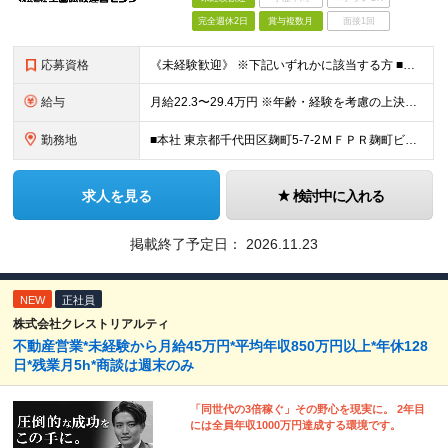
完全週休2日
賞与複数月
面接1回
応募資格
《未経験歓迎》 ※下記いずれかに該当する方 ■対人業務の経験（法人/個人、販売/交渉など種別・業種は不問） ■MicrosoftOffice（主にWordとExcel）の基本操作が出来る方 ～下記の
給与
月給22.3〜29.4万円 ※年齢・経験を考慮の上決定します ※試用期間3ヶ月／給与・待遇に差異はありません ※残業代は別途全額支給いたします ※想定年収465万円〜585万円（月22時間の残業代、賞
勤務地
■本社 東京都千代田区麹町5-7-2ＭＦＰＲ麹町ビル3階 ＜アクセス＞ 東京メトロ有楽町線麹町駅 徒歩5分 東京メトロ有楽町線永田町駅 徒歩7分 JR中央線四ツ谷駅 徒歩9分
求人を見る
検討中に入れる
掲載終了予定日：
2026.11.23
NEW
正社員
株式会社クレストリアルティ
不動産営業*未経験から月給45万円*平均年収850万円以上*年休128
日*残業月5h*商談は週末のみ
「同世代の3倍稼ぐ」その野心を現実に。 2年目
には全員年収1000万円達成する環境です。