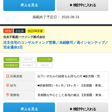
求人を見る
検討中に入れる
掲載終了予定日：
2026.08.31
NEW
正社員
自己PR不要
住友不動産ハウジング株式会社
注文住宅のコンサルティング営業／未経験可／高インセンティブ／
完全週休2日
未経験歓迎
学歴不問
ベテランOK
完全週休2日
賞与複数月
面接1回
応募資格
以下いずれかの経験をお持ちの方 ■販売職・営業職での顧客への提案経験をお持ちの方 ■建築関連の知識をお持ちの方
給与
■研修期間1～6ヶ月／19ヶ月～ 【首都圏・東海・関西】 月給29万2千円～ (固定給25万円+定額歩合給4万2千円、固定残業手当月約58時間分9万2700円含む) 【その他】 月給27万1千円～
勤務地
首都圏を中心とした各地の拠点 【首都圏・東海・関西】 東京、千葉、埼玉、神奈川、茨城、愛知、三重、岐阜、静岡、大阪、京都、奈良、滋賀、兵庫 【その他】 栃木、群馬、北海道、宮城、新潟、岡山、広島、
求人を見る
検討中に入れる