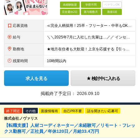
未経験歓迎
学歴不問
ベテランOK
完全週休2日
賞与複数月
面接1回
応募資格
≪完全人柄採用！25卒・フリーター・中卒もOK！体育会系歓迎！≫ ◆学歴不問 ◆未経験OK ◆以下の方は【面接確約】にてご案内します！ ・運動部に所属していた経験がある方 ・何らかのスポーツ経験がある
給与
＼＼2025年7月に入社した先輩は…／／ インセンティブ（2026年5月現在）：42万円/月 月給（2026年5月現在）：33万円 年収（2026年5月現在）約900万円 ※来年は【年収2000万】を
勤務地
★地方在住者も大歓迎！上京を応援する【引っ越し支援制度】あり ★池袋駅から徒歩1分 ★転勤なし！ 【本社】東京都豊島区西池袋3-25-15 IB第1ビル 4階 ※東海・関西方面への出張あり アポ
残業時間
10時間以内
求人を見る
検討中に入れる
掲載終了予定日：
2026.09.10
終了間近
その他
面接情報有
自己PR不要
話を聞きたい応募可
株式会社ノヴァリス
【転職支援】人材コーディネーター／未経験可／リモート・フレッ
クス勤務可／正社員／年休120日／月給33.4万円