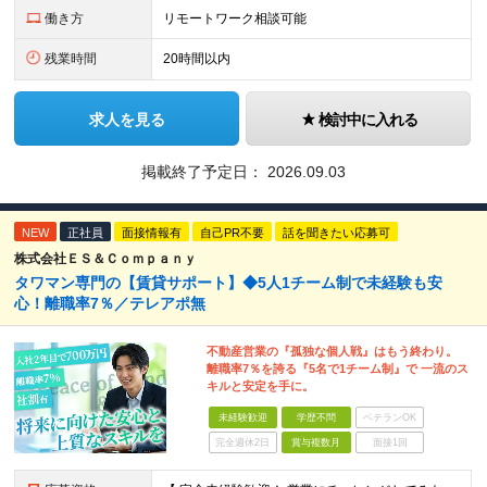
働き方
リモートワーク相談可能
残業時間
20時間以内
求人を見る
検討中に入れる
掲載終了予定日：
2026.09.03
NEW
正社員
面接情報有
自己PR不要
話を聞きたい応募可
株式会社ＥＳ＆Ｃｏｍｐａｎｙ
タワマン専門の【賃貸サポート】◆5人1チーム制で未経験も安
心！離職率7％／テレアポ無
不動産営業の『孤独な個人戦』はもう終わり。
離職率7％を誇る『5名で1チーム制』で 一流のス
キルと安定を手に。
未経験歓迎
学歴不問
ベテランOK
完全週休2日
賞与複数月
面接1回