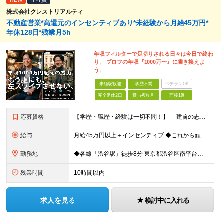
NEW
正社員
株式会社クレストリアルティ
不動産営業*高還元のインセンティブあり*未経験から月給45万円*
年休128日*残業月5h
年収フィルターで足切りされる日々は今日で終わ
り。 プロフの年収『1000万〜』に書き換えよ
う。
未経験歓迎
学歴不問
ベテランOK
完全週休2日
賞与複数月
面接1回
応募資格
【学歴・職歴・経験は一切不問！】 「建前の志望動機」は要りません！ ・学歴不問 ・第二新卒、フリーター歓迎 「稼いで良い生活がしたい」 「モテたい」など、 素直な本音をぶつけてください。
給与
月給45万円以上＋インセンティブ ◆これから頑張る仲間への“先行投資”として、高水準の固定給を設定◆ ※固定残業20時間分5万300円含む ┗実際の残業時間は月5時間程度です ※超過分は別途支給
勤務地
◆各線「渋谷駅」徒歩8分 東京都渋谷区南平台町3-13 渋谷STビル4階 (変更の範囲)上記を除く当社関連勤務地
残業時間
10時間以内
求人を見る
検討中に入れる