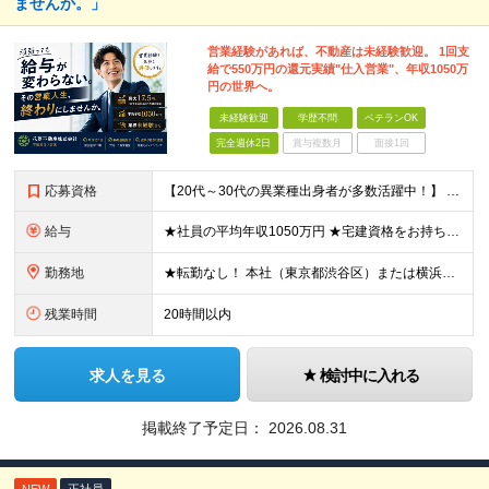
ませんか。」
営業経験があれば、不動産は未経験歓迎。 1回支
給で550万円の還元実績"仕入営業"、年収1050万
円の世界へ。
未経験歓迎
学歴不問
ベテランOK
完全週休2日
賞与複数月
面接1回
応募資格
【20代～30代の異業種出身者が多数活躍中！】 ●学歴不問 ●何らかの営業経験をお持ちの方（業種・商材は問いません） ※不動産業界の経験は不要です。これまでの営業力を活かせます。
給与
★社員の平均年収1050万円 ★宅建資格をお持ちの方は月3万円の資格手当を支給 月給30万円以上 ＋ インセンティブ（年4回）＋ 各種手当 ＋ 特別賞与 ※経験・能力を考慮の上、優遇します。 ※上記
勤務地
★転勤なし！ 本社（東京都渋谷区）または横浜支店（神奈川県横浜市）での勤務となります。 【本社】 東京都渋谷区渋谷2-12-15 日本薬学会長井記念館 8F 【横浜支店】 神奈川県横浜市中区大田
残業時間
20時間以内
求人を見る
検討中に入れる
掲載終了予定日：
2026.08.31