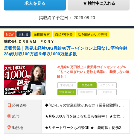
求人を見る
検討中に入れる
掲載終了予定日：
2026.08.20
NEW
正社員
面接情報有
自己PR不要
話を聞きたい応募可
株式会社ＤＲＥＡＭ ＰＯＮＹ
反響営業｜業界未経験OK/月給40万～/インセン上限なし/平均年齢
28歳/月収100万超＆年収1000万超多数
≪月給40万円以上＋青天井のインセンティブ≫
「もっと稼ぎたい」意欲を武器に、我慢しない毎
日を！
未経験歓迎
学歴不問
ベテランOK
完全週休2日
賞与複数月
面接1回
応募資格
◆何かしらの営業経験がある方（業界経験問わず） ◆学歴不問 ＼こんな方にオススメ／ ◎今よりしっかり稼ぎたい方 ◎刺激のある環境で活躍したい方 ◎新しいことにも前向きにチャレンジできる方 ◎フットワ
給与
★月収300万円を超える社員も在籍中！ ★実際の例：入社3カ月（27歳）月給75万円（基本給40万円＋インセンティブ35万円） ★実績次第で月収60万円～100万円以上も十分に目指せます。 ◆月給4
勤務地
★リモートワークも相談OK ★「麹町駅」徒歩2分／転勤なし 【東京本社】 東京都千代田区麹町4-2-11 2階 (変更の範囲)上記を除く当社関連勤務地