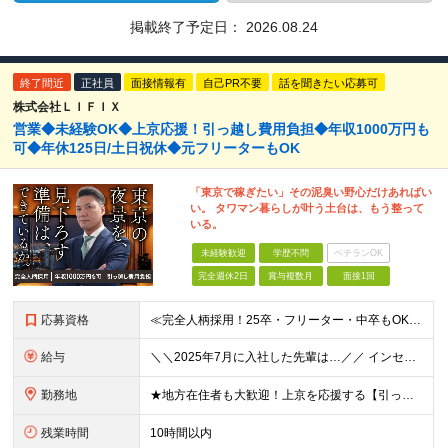
掲載終了予定日：
2026.08.24
終了間近
正社員
面接情報有
自己PR不要
話を聞きたい応募可
株式会社ＬＩＦＩＸ
営業◆未経験OK◆上京応援！引っ越し費用負担◆年収1000万円も
可◆年休125日/土日祝休◆元フリーターもOK
「東京で稼ぎたい」その泥臭い野心だけあればい
い。 タワマン暮らしが叶う土台は、もう整って
いる。
未経験歓迎
学歴不問
ベテランOK
完全週休2日
賞与複数月
面接1回
応募資格
≪完全人柄採用！25卒・フリーター・中卒もOK！体育会系歓迎！≫ ◆学歴不問 ◆未経験OK ◆以下の方は【面接確約】にてご案内します！ ・運動部に所属していた経験がある方 ・何らかのスポーツ経験がある
給与
＼＼2025年7月に入社した先輩は…／／ インセンティブ（2026年5月現在）：42万円/月 月給（2026年5月現在）：33万円 年収（2026年5月現在）約900万円 ※来年は【年収2000万】を
勤務地
★地方在住者も大歓迎！上京を応援する【引っ越し支援制度】あり ★池袋駅から徒歩1分 ★転勤なし！ 【本社】東京都豊島区西池袋3-25-15 IB第1ビル 4階 ※東海・関西方面への出張あり アポ
残業時間
10時間以内