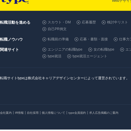
Webデザ
転職活動を進める
スカウト・DM
応募履歴
検討中リスト
自己PR例文
転職ノウハウ
転職前の準備
応募・書類・面接
仕事力
関連サイト
エンジニアの転職type
女の転職type
エン
type就活
type就活エージェント
転職サイトtypeは株式会社キャリアデザインセンターによって運営されています。
会社案内
IR情報
自社採用
個人情報について
type会員規約
求人広告掲載のご案内