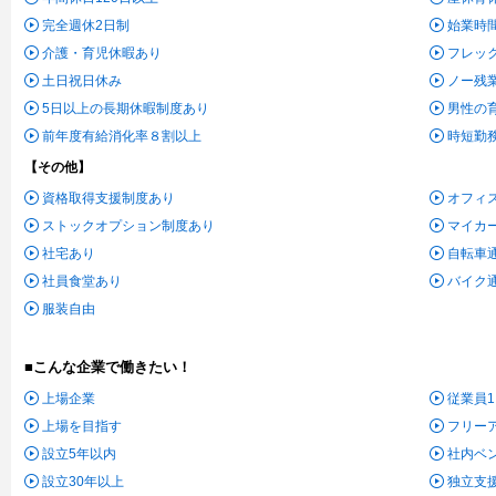
完全週休2日制
始業時
介護・育児休暇あり
フレッ
土日祝日休み
ノー残
5日以上の長期休暇制度あり
男性の
前年度有給消化率８割以上
時短勤
【その他】
資格取得支援制度あり
オフィ
ストックオプション制度あり
マイカ
社宅あり
自転車
社員食堂あり
バイク
服装自由
■こんな企業で働きたい！
上場企業
従業員1
上場を目指す
フリー
設立5年以内
社内ベ
設立30年以上
独立支