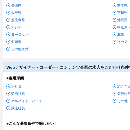
長崎県
熊本県
大分県
宮崎県
鹿児島県
沖縄県
アジア
中近東
ヨーロッパ
北米
中南米
オセア
その他海外
Webデザイナー・コーダー・コンテンツ企画の求人をこだわり条件
■雇用形態
正社員
紹介予
契約社員
業務委
アルバイト・パート
その他
派遣社員
■こんな募集条件で探したい！