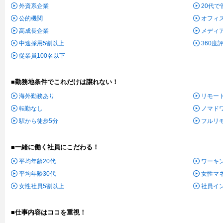
外資系企業
20代
公的機関
オフィ
高成長企業
メディ
中途採用5割以上
360度
従業員100名以下
■勤務地条件でこれだけは譲れない！
海外勤務あり
リモー
転勤なし
ノマド
駅から徒歩5分
フルリ
■一緒に働く社員にこだわる！
平均年齢20代
ワーキ
平均年齢30代
女性マ
女性社員5割以上
社員イ
■仕事内容はココを重視！