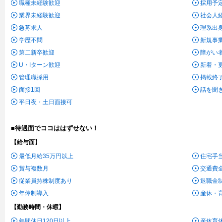
職種未経験歓迎
採用予
業界未経験歓迎
社会人
急募求人
理系出
学歴不問
新規事
第二新卒歓迎
障がい
U・Iターン歓迎
新着・
管理職採用
掲載終
面接1回
話を聞
平日夜・土日面接可
■待遇面でココははずせない！
【給与面】
最低月給35万円以上
住宅手
賞与複数月
交通費
従業員持株制度あり
退職金
年俸制導入
産休・
【勤務時間・休暇】
年間休日120日以上
産休育